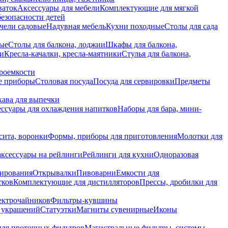
ваток
Аксессуары для мебели
Комплектующие для мягкой
безопасности детей
чели садовые
Надувная мебель
Кухни походные
Столы для сада
вые
Столы для балкона, лоджии
Шкафы для балкона,
ии
Кресла-качалки, кресла-маятники
Стулья для балкона,
роемкости
е приборы
Столовая посуда
Посуда для сервировки
Предметы
укава для выпечки
ссуары для охлаждения напитков
Наборы для бара, мини-
сита, воронки
Формы, приборы для приготовления
Молотки для
аксессуары на рейлинги
Рейлинги для кухни
Одноразовая
вирования
Открывалки
Пивоварни
Емкости для
тков
Комплектующие для дистилляторов
Прессы, дробилки для
лектрочайников
Фильтры-кувшины
я украшений
Статуэтки
Магниты сувенирные
Иконы
ля проточных фильтров
Магистральные фильтры, системы