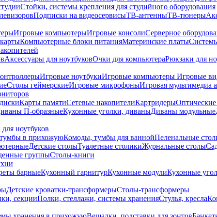
студии
Стойки, системы крепления для студийного оборудования
елевизоров
Подписки на видеосервисы
ТВ-антенны
ТВ-тюнеры
Ак
теры
Игровые компьютеры
Игровые консоли
Серверное оборудов
карты
Компьютерные блоки питания
Материнские платы
Системы
накопителей
ов
Аксессуары для ноутбуков
Очки для компьютера
Рюкзаки для но
контроллеры
Игровые ноутбуки
Игровые компьютеры
Игровые ви
ие
Столы геймерские
Игровые микрофоны
Игровая мультимедиа 
ониторов
диски
Карты памяти
Сетевые накопители
Картридеры
Оптические
иваны П-образные
Кухонные уголки, диваны
Диваны модульные
 для ноутбуков
тумбы в прихожую
Комоды, тумбы для ванной
Пеленальные стол
ьютерные
Детские столы
Туалетные столики
Журнальные столы
Са
денные группы
Столы-книги
ухни
уреты барные
Кухонный гарнитур
Кухонные модули
Кухонные угол
ры
Детские кроватки-трансформеры
Столы-трансформеры
ки, секции
Полки, стеллажи, системы хранения
Стулья, кресла
Ко
емы хранения в прихожую
Вешалки, подставки для зонтов
Банкет