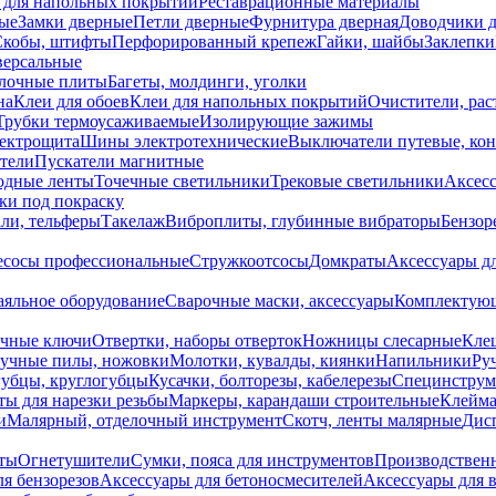
 для напольных покрытий
Реставрационные материалы
ые
Замки дверные
Петли дверные
Фурнитура дверная
Доводчики 
Скобы, штифты
Перфорированный крепеж
Гайки, шайбы
Заклепки
ерсальные
лочные плиты
Багеты, молдинги, уголки
на
Клеи для обоев
Клеи для напольных покрытий
Очистители, рас
Трубки термоусаживаемые
Изолирующие зажимы
лектрощита
Шины электротехнические
Выключатели путевые, ко
атели
Пускатели магнитные
одные ленты
Точечные светильники
Трековые светильники
Аксесс
и под покраску
ли, тельферы
Такелаж
Виброплиты, глубинные вибраторы
Бензор
сосы профессиональные
Стружкоотсосы
Домкраты
Аксессуары д
аяльное оборудование
Сварочные маски, аксессуары
Комплектующ
ечные ключи
Отвертки, наборы отверток
Ножницы слесарные
Кле
учные пилы, ножовки
Молотки, кувалды, киянки
Напильники
Ру
убцы, круглогубцы
Кусачки, болторезы, кабелерезы
Специнструм
ы для нарезки резьбы
Маркеры, карандаши строительные
Клейма
и
Малярный, отделочный инструмент
Скотч, ленты малярные
Дисп
иты
Огнетушители
Сумки, пояса для инструментов
Производствен
я бензорезов
Аксессуары для бетоносмесителей
Аксессуары для 