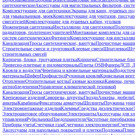
сантехнические
Аксессуары для магистральных фильтров, сист
Комплектующие для сантехники
Экраны для ванн, душевых по
для умывальников, моек
Комплектующие для унитазов, писсуар
смесителей
Комплектующие для душевых кабин, уголков
Инженерная сантехника
Инсталляции для сантехники
Полотенц
радиаторов, полотенцесушителей
Монтажные комплекты для с
систем сантехнических
Фитинги
Комплектующие для инсталля
Канализация
Тросы сантехнические, вантузы
Прочистные маши
Строительные смеси и грунтовки
Клеевые смеси
Шпатлевки
Шту
строительных смесей
Кирпичи, блоки, тротуарная плитка
Кирпичи
Строительные бло
Древесно-плитные и пиломатериалы
Плиты OSB
Фанера
ДСП, 
Кровля и водосток
Черепица и кровельные материалы
Водосточ
материалы
Шифер
Профнастил
Рулонная кровля
Кровельная вен
Отопление
Отопительные котлы
Газовые колонки
Камины, печи
антиобледенения
Управление климатической техникой
Канализация
Тросы сантехнические, вантузы
Прочистные маши
Крепежные изделия
Саморезы, шурупы
Гвозди
Анкеры, дюбели
анкеры
Карабины
Фиксаторы арматуры
Шплинты
Пружины унив
Электромонтажные изделия
Клеммы
Средства диэлектрические
Электрощитовое оборудование
Электрощиты
Аксессуары для э
управления
Рубильники
Предохранители
Частотные преобразов
Приборы учета
Счетчики газа
Счетчики электроэнергии
Счетчи
Аксессуары для напольных покрытий и плитки
Подложка
Плинт