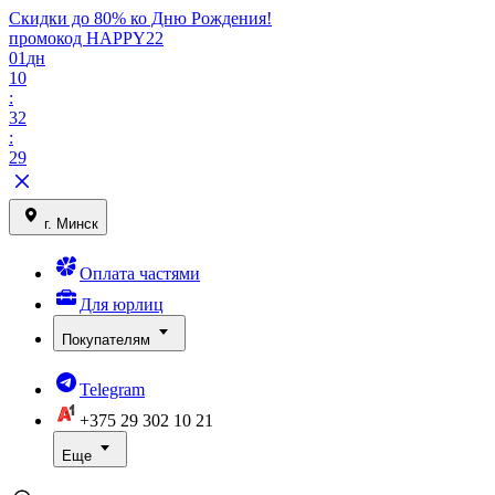
Скидки до 80% ко Дню Рождения!
промокод HAPPY22
01
дн
10
:
32
:
29
г. Минск
Оплата частями
Для юрлиц
Покупателям
Telegram
+375 29
302 10 21
Еще