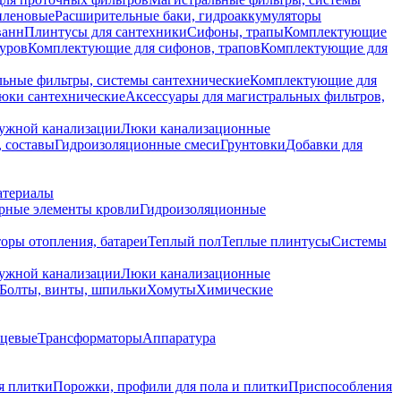
иленовые
Расширительные баки, гидроаккумуляторы
ванн
Плинтусы для сантехники
Сифоны, трапы
Комплектующие
уров
Комплектующие для сифонов, трапов
Комплектующие для
ьные фильтры, системы сантехнические
Комплектующие для
юки сантехнические
Аксессуары для магистральных фильтров,
ружной канализации
Люки канализационные
 составы
Гидроизоляционные смеси
Грунтовки
Добавки для
атериалы
рные элементы кровли
Гидроизоляционные
оры отопления, батареи
Теплый пол
Теплые плинтусы
Системы
ружной канализации
Люки канализационные
Болты, винты, шпильки
Хомуты
Химические
нцевые
Трансформаторы
Аппаратура
я плитки
Порожки, профили для пола и плитки
Приспособления