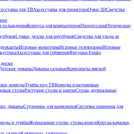
сессуары для ТВ
Аксессуары для проектора
Очки 3D
Средства
ание
 охлаждения
Корпуса для компьютеров
Процессоры
Оптические
утбуков
Сумки, чехлы для ноутбуков
Средства для ухода за
деокарты
Игровые мониторы
Игровые телевизоры
Игровые
акустика
Аксессуары для геймеров
Фигурки Funko
 диски
Детские диваны
Диваны садовые
Комплекты мягкой
ики, комоды
Тумбы под ТВ
Комоды пластиковые
довые столы
Растущие столы и парты
Столы, журнальные
ки, диваны
Стульчики для кормления
Системы хранения для
моды и тумбы
Журнальные столы, столы-книги
Кресла-качалки,
ки, скамьи
Ключницы, газетницы