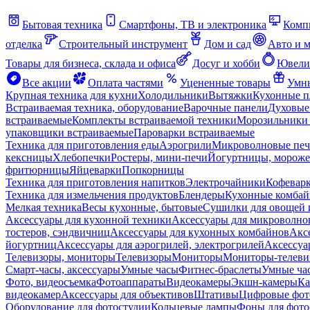
Бытовая техника
Смартфоны, ТВ и электроника
Комп
отделка
Строительный инструмент
Дом и сад
Авто и 
Товары для бизнеса, склада и офиса
Досуг и хобби
Ювели
Все акции
Оплата частями
Уцененные товары
Умны
Крупная техника для кухни
Холодильники
Вытяжки
Кухонные 
Встраиваемая техника, оборудование
Варочные панели
Духовые
встраиваемые
Комплекты встраиваемой техники
Морозильники 
упаковщики встраиваемые
Пароварки встраиваемые
Техника для приготовления еды
Аэрогрили
Микроволновые пе
кексницы
Хлебопечки
Ростеры, мини-печи
Йогуртницы, морож
фритюрницы
Яйцеварки
Попкорницы
Техника для приготовления напитков
Электрочайники
Кофевар
Техника для измельчения продуктов
Блендеры
Кухонные комбай
Мелкая техника
Весы кухонные, бытовые
Сушилки для овощей 
Аксессуары для кухонной техники
Аксессуары для микроволно
тостеров, сэндвичниц
Аксессуары для кухонных комбайнов
Акс
йогуртниц
Аксессуары для аэрогрилей, электрогрилей
Аксессуа
Телевизоры, мониторы
Телевизоры
Мониторы
Мониторы-телеви
Смарт-часы, аксессуары
Умные часы
Фитнес-браслеты
Умные ча
Фото, видеосъемка
Фотоаппараты
Видеокамеры
Экшн-камеры
Ка
видеокамер
Аксессуары для объективов
Штативы
Цифровые фот
Оборудование для фотостудии
Кольцевые лампы
Фоны для фото