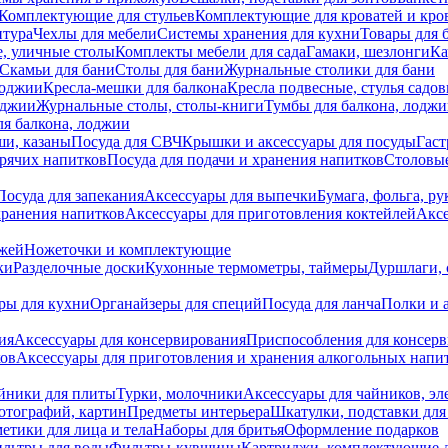
Комплектующие для стульев
Комплектующие для кроватей и кро
итура
Чехлы для мебели
Системы хранения для кухни
Товары для 
, уличные столы
Комплекты мебели для сада
Гамаки, шезлонги
Ка
Скамьи для бани
Столы для бани
Журнальные столики для бани
лоджии
Кресла-мешки для балкона
Кресла подвесные, стулья садо
оджии
Журнальные столы, столы-книги
Тумбы для балкона, лодж
я балкона, лоджии
ши, казаны
Посуда для СВЧ
Крышки и аксессуары для посуды
Гаст
орячих напитков
Посуда для подачи и хранения напитков
Столовы
Посуда для запекания
Аксессуары для выпечки
Бумага, фольга, р
хранения напитков
Аксессуары для приготовления коктейлей
Аксе
ожей
Ножеточки и комплектующие
ки
Разделочные доски
Кухонные термометры, таймеры
Дуршлаги, 
ры для кухни
Органайзеры для специй
Посуда для ланча
Полки и 
ия
Аксессуары для консервирования
Приспособления для консер
ков
Аксессуары для приготовления и хранения алкогольных напи
йники для плиты
Турки, молочники
Аксессуары для чайников, э
отографий, картин
Предметы интерьера
Шкатулки, подставки дл
етики для лица и тела
Наборы для бритья
Оформление подарков
льтры для воды
Фильтры-кувшины
Картриджи, комплектующие д