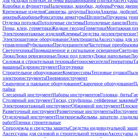
для укладки плитки
Системы выравнивания плитки
Аксессуары
Коробки и фурнитура
Наличники, коробки, доборы
Ручки дверн
Крепежные изделия
Саморезы, шурупы
Гвозди
Анкеры, дюбели
анкеры
Карабины
Фиксаторы арматуры
Шплинты
Пружины унив
Отделка потолка
Потолочные системы
Потолочные панели
Пото
Пены, клеи, герметики
Жидкие гвозди
Герметики
Монтажная пе
Электромонтажные изделия
Клеммы
Средства диэлектрические
Электрощитовое оборудование
Электрощиты
Аксессуары для э
управления
Рубильники
Предохранители
Частотные преобразов
Светотехника
Промышленное и сигнальное освещение
Светоди
Люки
Люки ревизионные
Люки под плитку
Люки напольные
Люк
Силовая и строительная техника
Бетоносмесители
Генераторы
Та
машины
Гидроинструмент
Погрузчики
Строительное оборудование
Компрессоры
Тепловые пушки
Пыле
электроинструмента
Пневмоинструмент
Сварочное и паяльное оборудование
Сварочное оборудование
П
пайки
Слесарный инструмент
Наборы инструментов
Головки, биты
Га
Столярный инструмент
Тиски, струбцины, гейферные зажимы
Р
Электромонтажный инструмент
Обжимной инструмент
Плоског
Разметочный инструмент
Разметочные инструменты
Инструмент
Отделочный инструмент
Плиткорезы
Кельмы, шпатели, гладилк
работ
Пленки строительные
Спецодежда и средства защиты
Средства индивидуальной защ
Аксессуары для силовой и строительной техники
Аксессуары дл