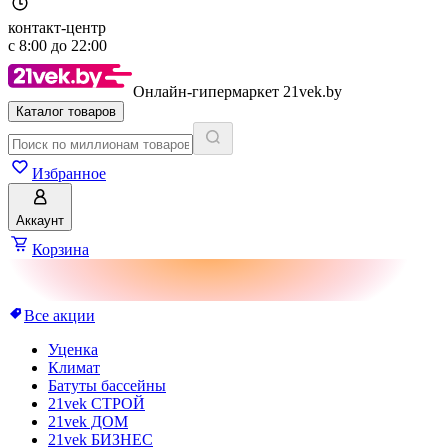
контакт-центр
с
8:00
до
22:00
Онлайн-гипермаркет 21vek.by
Каталог товаров
Избранное
Аккаунт
Корзина
Все акции
Уценка
Климат
Батуты бассейны
21vek СТРОЙ
21vek ДОМ
21vek БИЗНЕС