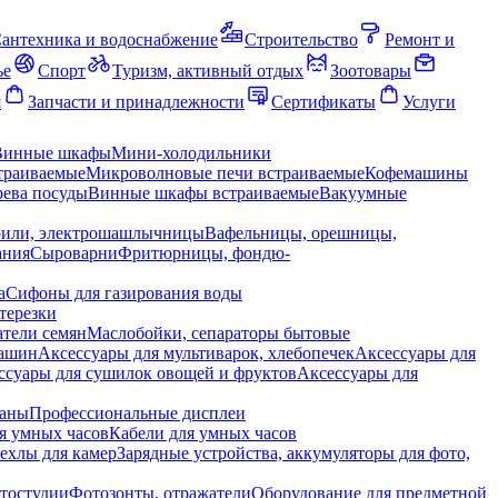
антехника и водоснабжение
Строительство
Ремонт и
ье
Спорт
Туризм, активный отдых
Зоотовары
я
Запчасти и принадлежности
Сертификаты
Услуги
Винные шкафы
Мини-холодильники
траиваемые
Микроволновые печи встраиваемые
Кофемашины
ева посуды
Винные шкафы встраиваемые
Вакуумные
рили, электрошашлычницы
Вафельницы, орешницы,
ания
Сыроварни
Фритюрницы, фондю-
а
Сифоны для газирования воды
терезки
тели семян
Маслобойки, сепараторы бытовые
машин
Аксессуары для мультиварок, хлебопечек
Аксессуары для
ссуары для сушилок овощей и фруктов
Аксессуары для
раны
Профессиональные дисплеи
я умных часов
Кабели для умных часов
ехлы для камер
Зарядные устройства, аккумуляторы для фото,
тостудии
Фотозонты, отражатели
Оборудование для предметной