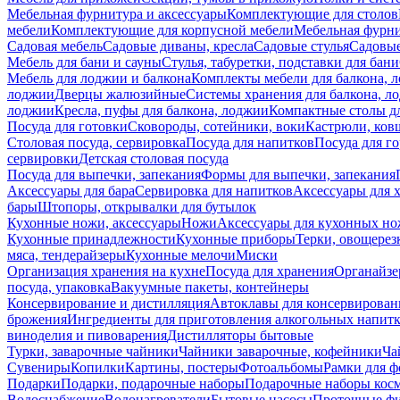
Мебельная фурнитура и аксессуары
Комплектующие для столов
мебели
Комплектующие для корпусной мебели
Мебельная фурн
Садовая мебель
Садовые диваны, кресла
Садовые стулья
Садовые
Мебель для бани и сауны
Стулья, табуретки, подставки для бани
Мебель для лоджии и балкона
Комплекты мебели для балкона, 
лоджии
Дверцы жалюзийные
Системы хранения для балкона, л
лоджии
Кресла, пуфы для балкона, лоджии
Компактные столы дл
Посуда для готовки
Сковороды, сотейники, воки
Кастрюли, ков
Столовая посуда, сервировка
Посуда для напитков
Посуда для г
сервировки
Детская столовая посуда
Посуда для выпечки, запекания
Формы для выпечки, запекания
Аксессуары для бара
Сервировка для напитков
Аксессуары для 
бары
Штопоры, открывалки для бутылок
Кухонные ножи, аксессуары
Ножи
Аксессуары для кухонных н
Кухонные принадлежности
Кухонные приборы
Терки, овощерез
мяса, тендерайзеры
Кухонные мелочи
Миски
Организация хранения на кухне
Посуда для хранения
Органайзе
посуда, упаковка
Вакуумные пакеты, контейнеры
Консервирование и дистилляция
Автоклавы для консервирован
брожения
Ингредиенты для приготовления алкогольных напит
виноделия и пивоварения
Дистилляторы бытовые
Турки, заварочные чайники
Чайники заварочные, кофейники
Ча
Сувениры
Копилки
Картины, постеры
Фотоальбомы
Рамки для ф
Подарки
Подарки, подарочные наборы
Подарочные наборы косм
Водоснабжение
Водонагреватели
Бытовые насосы
Проточные фи