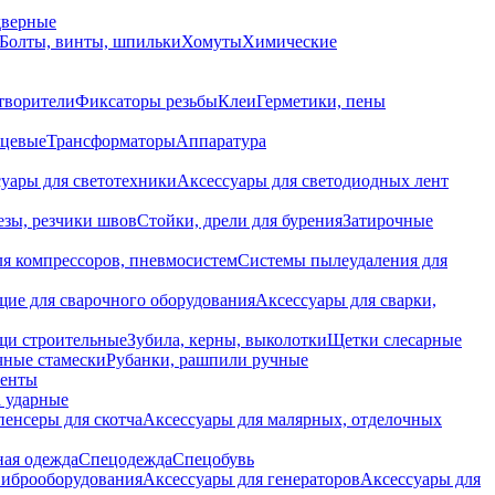
дверные
Болты, винты, шпильки
Хомуты
Химические
творители
Фиксаторы резьбы
Клеи
Герметики, пены
нцевые
Трансформаторы
Аппаратура
уары для светотехники
Аксессуары для светодиодных лент
езы, резчики швов
Стойки, дрели для бурения
Затирочные
ля компрессоров, пневмосистем
Системы пылеудаления для
ие для сварочного оборудования
Аксессуары для сварки,
щи строительные
Зубила, керны, выколотки
Щетки слесарные
чные стамески
Рубанки, рашпили ручные
енты
 ударные
енсеры для скотча
Аксессуары для малярных, отделочных
ная одежда
Спецодежда
Спецобувь
виброоборудования
Аксессуары для генераторов
Аксессуары для