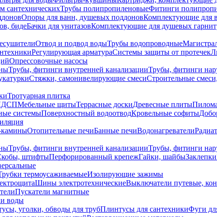
ем сантехнических
Трубы полипропиленовые
Фитинги полипроп
ддонов
Опоры для ванн, душевых поддонов
Комплектующие для 
ов, биде
Бачки для унитазов
Комплектующие для душевых гарнит
есушители
Отвод и подвод воды
Трубы водопроводные
Магистрал
антехники
Регулирующая арматура
Системы защиты от протечек
Л
ций
Опрессовочные насосы
ны
Трубы, фитинги внутренней канализации
Трубы, фитинги на
катурки
Стяжки, самонивелирующие смеси
Строительные смеси,
ки
Тротуарная плитка
ЛДСП
Мебельные щиты
Террасные доски
Древесные плиты
Пилом
ные системы
Поверхностный водоотвод
Кровельные софиты
Добо
тиляция
-камины
Отопительные печи
Банные печи
Водонагреватели
Радиат
ны
Трубы, фитинги внутренней канализации
Трубы, фитинги на
Скобы, штифты
Перфорированный крепеж
Гайки, шайбы
Заклепки
ерсальные
Трубки термоусаживаемые
Изолирующие зажимы
лектрощита
Шины электротехнические
Выключатели путевые, ко
атели
Пускатели магнитные
ки воды
усы, уголки, обводы для труб
Плинтусы для сантехники
Фуги дл