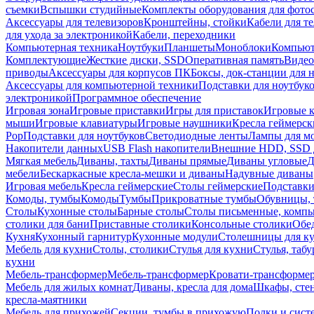
съемки
Вспышки студийные
Комплекты оборудования для фото
Аксессуары для телевизоров
Кронштейны, стойки
Кабели для т
для ухода за электроникой
Кабели, переходники
Компьютерная техника
Ноутбуки
Планшеты
Моноблоки
Компью
Комплектующие
Жесткие диски, SSD
Оперативная память
Видео
приводы
Аксессуары для корпусов ПК
Боксы, док-станции для 
Аксессуары для компьютерной техники
Подставки для ноутбук
электроникой
Программное обеспечение
Игровая зона
Игровые приставки
Игры для приставок
Игровые 
мыши
Игровые клавиатуры
Игровые наушники
Кресла геймерск
Pop
Подставки для ноутбуков
Светодиодные ленты
Лампы для м
Накопители данных
USB Flash накопители
Внешние HDD, SSD 
Мягкая мебель
Диваны, тахты
Диваны прямые
Диваны угловые
Д
мебели
Бескаркасные кресла-мешки и диваны
Надувные диваны
Игровая мебель
Кресла геймерские
Столы геймерские
Подставки
Комоды, тумбы
Комоды
Тумбы
Прикроватные тумбы
Обувницы, 
Столы
Кухонные столы
Барные столы
Столы письменные, комп
столики для бани
Приставные столики
Консольные столики
Обе
Кухня
Кухонный гарнитур
Кухонные модули
Столешницы для к
Мебель для кухни
Столы, столики
Стулья для кухни
Стулья, таб
кухни
Мебель-трансформер
Мебель-трансформер
Кровати-трансформе
Мебель для жилых комнат
Диваны, кресла для дома
Шкафы, стен
кресла-маятники
Мебель для прихожей
Секции, тумбы в прихожую
Полки и сист