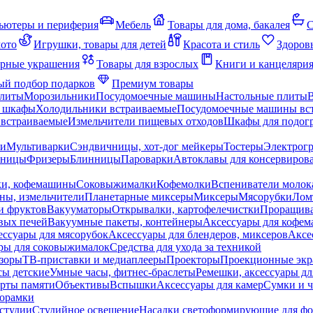
ьютеры и периферия
Мебель
Товары для дома, бакалея
С
мото
Игрушки, товары для детей
Красота и стиль
Здоров
рные украшения
Товары для взрослых
Книги и канцеляри
й подбор подарков
Премиум товары
плиты
Морозильники
Посудомоечные машины
Настольные плиты
 шкафы
Холодильники встраиваемые
Посудомоечные машины вс
встраиваемые
Измельчители пищевых отходов
Шкафы для подогр
чи
Мультиварки
Сэндвичницы, хот-дог мейкеры
Тостеры
Электрог
еницы
Фризеры
Блинницы
Пароварки
Автоклавы для консервиров
ки, кофемашины
Соковыжималки
Кофемолки
Вспениватели молок
ны, измельчители
Планетарные миксеры
Миксеры
Мясорубки
Лом
и фруктов
Вакууматоры
Открывалки, картофелечистки
Проращива
вых печей
Вакуумные пакеты, контейнеры
Аксессуары для кофе
ессуары для мясорубок
Аксессуары для блендеров, миксеров
Аксе
ры для соковыжималок
Средства для ухода за техникой
зоры
ТВ-приставки и медиаплееры
Проекторы
Проекционные эк
сы детские
Умные часы, фитнес-браслеты
Ремешки, аксессуары дл
рты памяти
Объективы
Вспышки
Аксессуары для камер
Сумки и ч
орамки
студии
Студийное освещение
Насадки светоформирующие для фо