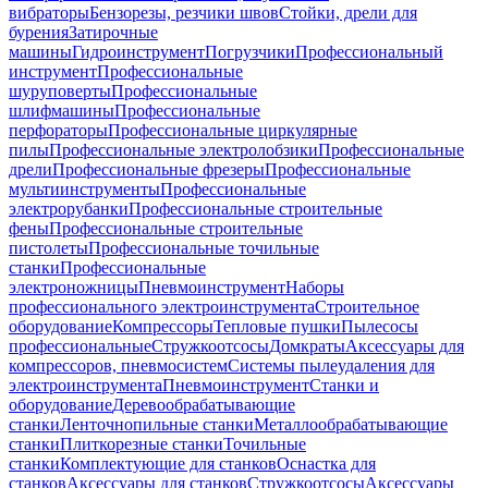
вибраторы
Бензорезы, резчики швов
Стойки, дрели для
бурения
Затирочные
машины
Гидроинструмент
Погрузчики
Профессиональный
инструмент
Профессиональные
шуруповерты
Профессиональные
шлифмашины
Профессиональные
перфораторы
Профессиональные циркулярные
пилы
Профессиональные электролобзики
Профессиональные
дрели
Профессиональные фрезеры
Профессиональные
мультиинструменты
Профессиональные
электрорубанки
Профессиональные строительные
фены
Профессиональные строительные
пистолеты
Профессиональные точильные
станки
Профессиональные
электроножницы
Пневмоинструмент
Наборы
профессионального электроинструмента
Строительное
оборудование
Компрессоры
Тепловые пушки
Пылесосы
профессиональные
Стружкоотсосы
Домкраты
Аксессуары для
компрессоров, пневмосистем
Системы пылеудаления для
электроинструмента
Пневмоинструмент
Станки и
оборудование
Деревообрабатывающие
станки
Ленточнопильные станки
Металлообрабатывающие
станки
Плиткорезные станки
Точильные
станки
Комплектующие для станков
Оснастка для
станков
Аксессуары для станков
Стружкоотсосы
Аксессуары