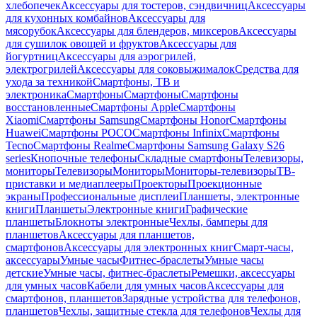
хлебопечек
Аксессуары для тостеров, сэндвичниц
Аксессуары
для кухонных комбайнов
Аксессуары для
мясорубок
Аксессуары для блендеров, миксеров
Аксессуары
для сушилок овощей и фруктов
Аксессуары для
йогуртниц
Аксессуары для аэрогрилей,
электрогрилей
Аксессуары для соковыжималок
Средства для
ухода за техникой
Смартфоны, ТВ и
электроника
Смартфоны
Смартфоны
Смартфоны
восстановленные
Смартфоны Apple
Смартфоны
Xiaomi
Смартфоны Samsung
Смартфоны Honor
Смартфоны
Huawei
Смартфоны POCO
Смартфоны Infinix
Смартфоны
Tecno
Смартфоны Realme
Смартфоны Samsung Galaxy S26
series
Кнопочные телефоны
Складные смартфоны
Телевизоры,
мониторы
Телевизоры
Мониторы
Мониторы-телевизоры
ТВ-
приставки и медиаплееры
Проекторы
Проекционные
экраны
Профессиональные дисплеи
Планшеты, электронные
книги
Планшеты
Электронные книги
Графические
планшеты
Блокноты электронные
Чехлы, бамперы для
планшетов
Аксессуары для планшетов,
смартфонов
Аксессуары для электронных книг
Смарт-часы,
аксессуары
Умные часы
Фитнес-браслеты
Умные часы
детские
Умные часы, фитнес-браслеты
Ремешки, аксессуары
для умных часов
Кабели для умных часов
Аксессуары для
смартфонов, планшетов
Зарядные устройства для телефонов,
планшетов
Чехлы, защитные стекла для телефонов
Чехлы для