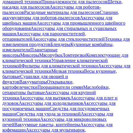
домашней техники
Принадлежности для пылесосов
Щетки,
насадки для пылесосов
Аксессуары для роботов-
пылесосов
Расходные материалы для пылесосов
Станции,
аккумуляторы для роботов-пылесосов
Аксессуары для
швейных машин
Аксессуары для промышленного швейного
оборудования
Аксессуары для стиральных и сушильных
машин
Аксессуары для пароочистителей,
отпаривателей
Аксессуары для стеклоочистителей
Техника для
измельчения продуктов
Блендеры
Кухонные комбайны,
измельчители
Планетарные
миксеры
Миксеры
Мясорубки
Ломтерезки
Комплектующие для
климатической техники
Управление климатической
техникой
Фильтры для климатической техники
Аксессуары для
климатической техники
Мелкая техника
Весы кухонные,
бытовые
Сушилки для овощей и
фруктов
Вакууматоры
Открывалки,
картофелечистки
Проращиватели семян
Маслобойки,
сепараторы бытовые
Аксессуары для крупной
техники
Аксессуары для вытяжек
Аксессуары для плит и
духовок
Аксессуары для холодильников
Аксессуары для
посудомоечных машин
Средства для посудомоечных
машин
Средства для ухода за техникой
Аксессуары для
кухонной техники
Аксессуары для микроволновых
печей
Вакуумные пакеты, контейнеры
Аксессуары для
кофемашин
Аксессуары для мультиварок,