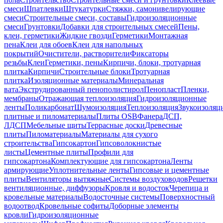
смеси
Шпатлевки
Штукатурки
Стяжки, самонивелирующие
смеси
Строительные смеси, составы
Гидроизоляционные
смеси
Грунтовки
Добавки для строительных смесей
Пены,
клеи, герметики
Жидкие гвозди
Герметики
Монтажная
пена
Клеи для обоев
Клеи для напольных
покрытий
Очистители, растворители
Фиксаторы
резьбы
Клеи
Герметики, пены
Кирпичи, блоки, тротуарная
плитка
Кирпичи
Строительные блоки
Тротуарная
плитка
Изоляционные материалы
Минеральная
вата
Экструдированный пенополистирол
Пенопласт
Пленки,
мембраны
Отражающая теплоизоляция
Гидроизоляционные
ленты
Поликарбонат
Шумоизоляция
Теплоизоляция
Звукоизоляц
плитные и пиломатериалы
Плиты OSB
Фанера
ДСП,
ЛДСП
Мебельные щиты
Террасные доски
Древесные
плиты
Пиломатериалы
Материалы для сухого
строительства
Гипсокартон
Гипсоволокнистые
листы
Цементные плиты
Профили для
гипсокартона
Комплектующие для гипсокартона
Ленты
армирующие
Уплотнительные ленты
Гипсовые и цементные
плиты
Вентиляторы вытяжные
Системы воздуховодов
Решетки
вентиляционные, диффузоры
Кровля и водосток
Черепица и
кровельные материалы
Водосточные системы
Поверхностный
водоотвод
Кровельные софиты
Доборные элементы
кровли
Гидроизоляционные