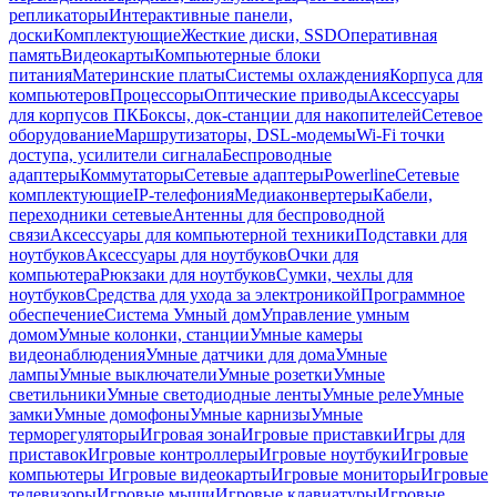
репликаторы
Интерактивные панели,
доски
Комплектующие
Жесткие диски, SSD
Оперативная
память
Видеокарты
Компьютерные блоки
питания
Материнские платы
Системы охлаждения
Корпуса для
компьютеров
Процессоры
Оптические приводы
Аксессуары
для корпусов ПК
Боксы, док-станции для накопителей
Сетевое
оборудование
Маршрутизаторы, DSL-модемы
Wi-Fi точки
доступа, усилители сигнала
Беспроводные
адаптеры
Коммутаторы
Сетевые адаптеры
Powerline
Сетевые
комплектующие
IP-телефония
Медиаконвертеры
Кабели,
переходники сетевые
Антенны для беспроводной
связи
Аксессуары для компьютерной техники
Подставки для
ноутбуков
Аксессуары для ноутбуков
Очки для
компьютера
Рюкзаки для ноутбуков
Сумки, чехлы для
ноутбуков
Средства для ухода за электроникой
Программное
обеспечение
Система Умный дом
Управление умным
домом
Умные колонки, станции
Умные камеры
видеонаблюдения
Умные датчики для дома
Умные
лампы
Умные выключатели
Умные розетки
Умные
светильники
Умные светодиодные ленты
Умные реле
Умные
замки
Умные домофоны
Умные карнизы
Умные
терморегуляторы
Игровая зона
Игровые приставки
Игры для
приставок
Игровые контроллеры
Игровые ноутбуки
Игровые
компьютеры
Игровые видеокарты
Игровые мониторы
Игровые
телевизоры
Игровые мыши
Игровые клавиатуры
Игровые