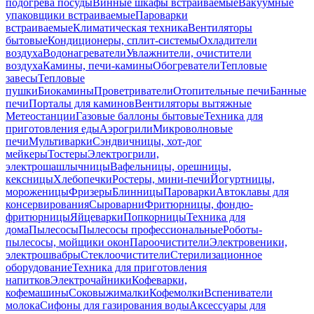
подогрева посуды
Винные шкафы встраиваемые
Вакуумные
упаковщики встраиваемые
Пароварки
встраиваемые
Климатическая техника
Вентиляторы
бытовые
Кондиционеры, сплит-системы
Охладители
воздуха
Водонагреватели
Увлажнители, очистители
воздуха
Камины, печи-камины
Обогреватели
Тепловые
завесы
Тепловые
пушки
Биокамины
Проветриватели
Отопительные печи
Банные
печи
Порталы для каминов
Вентиляторы вытяжные
Метеостанции
Газовые баллоны бытовые
Техника для
приготовления еды
Аэрогрили
Микроволновые
печи
Мультиварки
Сэндвичницы, хот-дог
мейкеры
Тостеры
Электрогрили,
электрошашлычницы
Вафельницы, орешницы,
кексницы
Хлебопечки
Ростеры, мини-печи
Йогуртницы,
мороженицы
Фризеры
Блинницы
Пароварки
Автоклавы для
консервирования
Сыроварни
Фритюрницы, фондю-
фритюрницы
Яйцеварки
Попкорницы
Техника для
дома
Пылесосы
Пылесосы профессиональные
Роботы-
пылесосы, мойщики окон
Пароочистители
Электровеники,
электрошвабры
Стеклоочистители
Стерилизационное
оборудование
Техника для приготовления
напитков
Электрочайники
Кофеварки,
кофемашины
Соковыжималки
Кофемолки
Вспениватели
молока
Сифоны для газирования воды
Аксессуары для