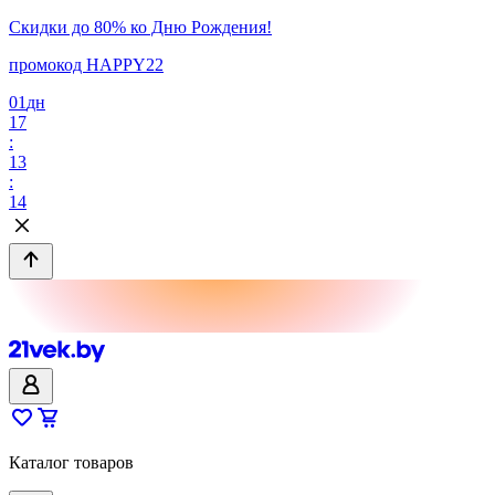
Скидки до 80% ко Дню Рождения!
промокод HAPPY22
01
дн
17
:
13
:
14
Каталог товаров