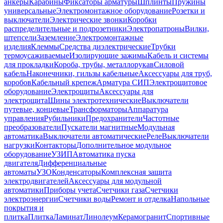
анкеры
Карабины
Фиксаторы арматуры
Шплинты
Пружины
универсальные
Электромонтажное оборудование
Розетки и
выключатели
Электрические звонки
Коробки
распределительные и подрозетники
Электропатроны
Вилки,
штепсели
Заземление
Электромонтажные
изделия
Клеммы
Средства диэлектрические
Трубки
термоусаживаемые
Изолирующие зажимы
Кабель и системы
для прокладки
Короба, трубы, металлорукав
Силовой
кабель
Наконечники, гильзы кабельные
Аксессуары для труб,
коробов
Кабельный крепеж
Арматура СИП
Электрощитовое
оборудование
Электрощиты
Аксессуары для
электрощита
Шины электротехнические
Выключатели
путевые, концевые
Трансформаторы
Аппаратура
управления
Рубильники
Предохранители
Частотные
преобразователи
Пускатели магнитные
Модульная
автоматика
Выключатели автоматические
Реле
Выключатели
нагрузки
Контакторы
Дополнительное модульное
оборудование
УЗИП
Автоматика пуска
двигателя
Дифференциальные
автоматы
УЗО
Конденсаторы
Комплексная защита
электродвигателей
Аксессуары для модульной
автоматики
Приборы учета
Счетчики газа
Счетчики
электроэнергии
Счетчики воды
Ремонт и отделка
Напольные
покрытия и
плитка
Плитка
Ламинат
Линолеум
Керамогранит
Спортивные