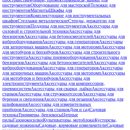
инструментов
Оборудование для мастерской
Тележки для
инструментов
Магниты
Шкафы для
инструментов
Комплектующие для инструментальных
шкафов
Стеллажи металлические
Стенды, держатели для
инструментов
Поддоны для инструментов
Аксессуары для
силовой и строительной техники
Аксессуары для
бензорезов
Аксессуары для бетоносмесителей
Аксессуары для
виброоборудования
Аксессуары для генераторов
Аксессуары
для затирочных машин
Аксессуары для мотопомп
Аксессуары
для мотобуров и бензобуров
Аксессуары для строительного
инструмента
Аксессуары пневмооборудования
Аксессуары для
бензорезов
Аксессуары для бетоносмесителей
Аксессуары для
виброоборудования
Аксессуары для генераторов
Аксессуары
для затирочных машин
Аксессуары для мотопомп
Аксессуары
для мотобуров и бензобуров
Аксессуары для
электроинструмента
Аксессуары для компрессоров,
пневмосистем
Аксессуары для сварки, пайки
Аксессуары для
станков
Аксессуары для стружкоотсосов
Аксессуары для
бурения и сверления
Аксессуары для резания
Аксессуары для
шлифования
Аксессуары для измерительных
приборов
Аксессуары для станков
Дом и сад
Садовая
техника
Триммеры, бензокосы
Цепные
пилы
Газонокосилки
Культиваторы, мотоблоки
Кусторезы,
садовые ножницы
Садовые, кормовые измельчители
Садовые