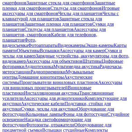
смартфонов
Защитные стекла для смартфонов
Защитные
пленки для смартфонов
Стилусы для смартфонов
Игровые
аксессуары для смартфонов
Чехлы для планшетов
Чехлы с
клавиатурой для планшетов
Защитные стекла для
планшетов
Защитные пленки для планшетов
Сумки для
планшетов
Стилусы для планшетов
Аксессуары для
планшетов, смартфонов
Кабели для телефонов,
планшетов
Фото,
видеосъемка
Фотоаппараты
Видеокамеры
Экшн-камеры
Карты
памяти
Объективы
Вспышки
Аксессуары для камер
Сумки и
чехлы для камер
Зарядные устройства, аккумуляторы для фото,
видеокамер
Аксессуары для объективов
Штативы
Цифровые
фоторамки
Аудиотехника
Мультимедиа акустика
Радиочасы,
метеостанции
Радиоприемники
Музыкальные
центры
Домашние кинотеатры
Акустические
системы
Проигрыватели виниловых пластинок
Аксессуары
для виниловых проигрывателей
Виниловые
пластинки
Инсталляционная акустика
Трансляционные
усилители
Аксессуары для аудиотехники
Комплектующие для
акустики
Акустические кабели
Подставки, стойки для
акустики
Сумки, чехлы для акустики
Оборудование для
фотостудии
Кольцевые лампы
Фоны для фотостудии
Студийное
освещение
Насадки светоформирующие для
фотостудии
Фотозонты, отражатели
Оборудование для
предметной съемки
Вспышки студийные
Комплекты