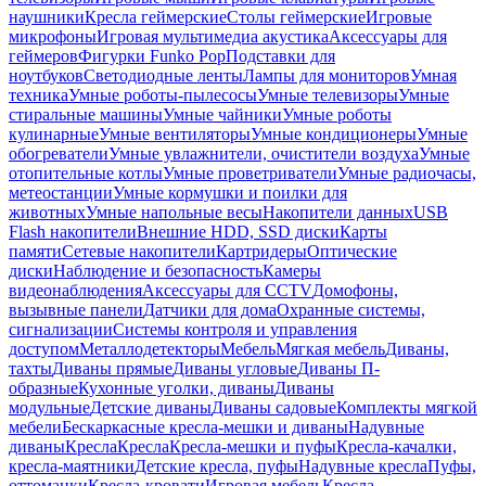
наушники
Кресла геймерские
Столы геймерские
Игровые
микрофоны
Игровая мультимедиа акустика
Аксессуары для
геймеров
Фигурки Funko Pop
Подставки для
ноутбуков
Светодиодные ленты
Лампы для мониторов
Умная
техника
Умные роботы-пылесосы
Умные телевизоры
Умные
стиральные машины
Умные чайники
Умные роботы
кулинарные
Умные вентиляторы
Умные кондиционеры
Умные
обогреватели
Умные увлажнители, очистители воздуха
Умные
отопительные котлы
Умные проветриватели
Умные радиочасы,
метеостанции
Умные кормушки и поилки для
животных
Умные напольные весы
Накопители данных
USB
Flash накопители
Внешние HDD, SSD диски
Карты
памяти
Сетевые накопители
Картридеры
Оптические
диски
Наблюдение и безопасность
Камеры
видеонаблюдения
Аксессуары для CCTV
Домофоны,
вызывные панели
Датчики для дома
Охранные системы,
сигнализации
Системы контроля и управления
доступом
Металлодетекторы
Мебель
Мягкая мебель
Диваны,
тахты
Диваны прямые
Диваны угловые
Диваны П-
образные
Кухонные уголки, диваны
Диваны
модульные
Детские диваны
Диваны садовые
Комплекты мягкой
мебели
Бескаркасные кресла-мешки и диваны
Надувные
диваны
Кресла
Кресла
Кресла-мешки и пуфы
Кресла-качалки,
кресла-маятники
Детские кресла, пуфы
Надувные кресла
Пуфы,
оттоманки
Кресла-кровати
Игровая мебель
Кресла