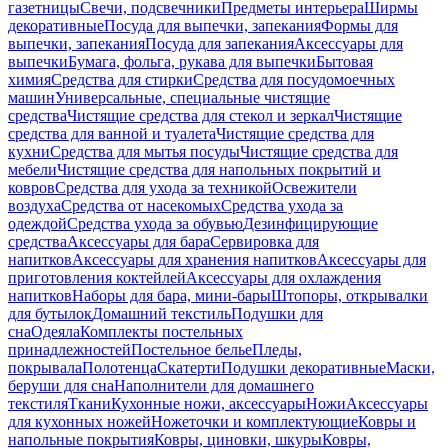
газетницы
Свечи, подсвечники
Предметы интерьера
Ширмы
декоративные
Посуда для выпечки, запекания
Формы для
выпечки, запекания
Посуда для запекания
Аксессуары для
выпечки
Бумага, фольга, рукава для выпечки
Бытовая
химия
Средства для стирки
Средства для посудомоечных
машин
Универсальные, специальные чистящие
средства
Чистящие средства для стекол и зеркал
Чистящие
средства для ванной и туалета
Чистящие средства для
кухни
Средства для мытья посуды
Чистящие средства для
мебели
Чистящие средства для напольных покрытий и
ковров
Средства для ухода за техникой
Освежители
воздуха
Средства от насекомых
Средства ухода за
одеждой
Средства ухода за обувью
Дезинфицирующие
средства
Аксессуары для бара
Сервировка для
напитков
Аксессуары для хранения напитков
Аксессуары для
приготовления коктейлей
Аксессуары для охлаждения
напитков
Наборы для бара, мини-бары
Штопоры, открывалки
для бутылок
Домашний текстиль
Подушки для
сна
Одеяла
Комплекты постельных
принадлежностей
Постельное белье
Пледы,
покрывала
Полотенца
Скатерти
Подушки декоративные
Маски,
беруши для сна
Наполнители для домашнего
текстиля
Ткани
Кухонные ножи, аксессуары
Ножи
Аксессуары
для кухонных ножей
Ножеточки и комплектующие
Ковры и
напольные покрытия
Ковры, циновки, шкуры
Ковры,