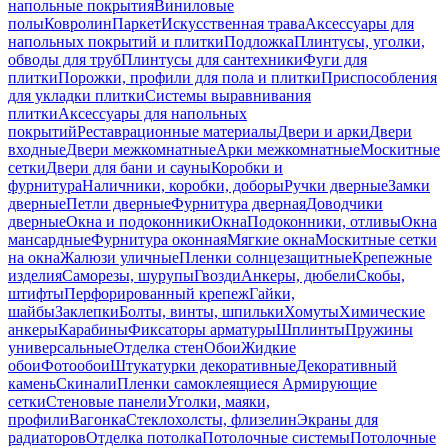
напольные покрытия
Виниловые
полы
Ковролин
Паркет
Искусственная трава
Аксессуары для
напольных покрытий и плитки
Подложка
Плинтусы, уголки,
обводы для труб
Плинтусы для сантехники
Фуги для
плитки
Порожки, профили для пола и плитки
Приспособления
для укладки плитки
Системы выравнивания
плитки
Аксессуары для напольных
покрытий
Реставрационные материалы
Двери и арки
Двери
входные
Двери межкомнатные
Арки межкомнатные
Москитные
сетки
Двери для бани и сауны
Коробки и
фурнитура
Наличники, коробки, доборы
Ручки дверные
Замки
дверные
Петли дверные
Фурнитура дверная
Доводчики
дверные
Окна и подоконники
Окна
Подоконники, отливы
Окна
мансардные
Фурнитура оконная
Мягкие окна
Москитные сетки
на окна
Жалюзи уличные
Пленки солнцезащитные
Крепежные
изделия
Саморезы, шурупы
Гвозди
Анкеры, дюбели
Скобы,
штифты
Перфорированный крепеж
Гайки,
шайбы
Заклепки
Болты, винты, шпильки
Хомуты
Химические
анкеры
Карабины
Фиксаторы арматуры
Шплинты
Пружины
универсальные
Отделка стен
Обои
Жидкие
обои
Фотообои
Штукатурки декоративные
Декоративный
камень
Скинали
Пленки самоклеящиеся
Армирующие
сетки
Стеновые панели
Уголки, маяки,
профили
Вагонка
Стеклохолсты, флизелин
Экраны для
радиаторов
Отделка потолка
Потолочные системы
Потолочные