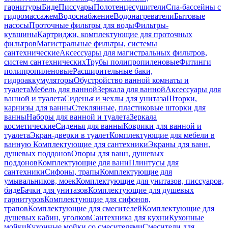
гарнитуры
Биде
Писсуары
Полотенцесушители
Спа-бассейны с
гидромассажем
Водоснабжение
Водонагреватели
Бытовые
насосы
Проточные фильтры для воды
Фильтры-
кувшины
Картриджи, комплектующие для проточных
фильтров
Магистральные фильтры, системы
сантехнические
Аксессуары для магистральных фильтров,
систем сантехнических
Трубы полипропиленовые
Фитинги
полипропиленовые
Расширительные баки,
гидроаккумуляторы
Обустройство ванной комнаты и
туалета
Мебель для ванной
Зеркала для ванной
Аксессуары для
ванной и туалета
Сиденья и чехлы для унитаза
Шторки,
карнизы для ванны
Стеклянные, пластиковые шторки для
ванны
Наборы для ванной и туалета
Зеркала
косметические
Сиденья для ванны
Коврики для ванной и
туалета
Экран-дверки в туалет
Комплектующие для мебели в
ванную
Комплектующие для сантехники
Экраны для ванн,
душевых поддонов
Опоры для ванн, душевых
поддонов
Комплектующие для ванн
Плинтусы для
сантехники
Сифоны, трапы
Комплектующие для
умывальников, моек
Комплектующие для унитазов, писсуаров,
биде
Бачки для унитазов
Комплектующие для душевых
гарнитуров
Комплектующие для сифонов,
трапов
Комплектующие для смесителей
Комплектующие для
душевых кабин, уголков
Сантехника для кухни
Кухонные
мойки
Кухонные мойки со смесителями
Смесители для