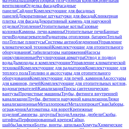
материалы
Шифер
Профнастил
Рулонная кровля
Кровельная
вентиляция
Отделка фасада
Фасадные
панели
Сайдинг
Комплектующие для фасадных
панелей
Декоративные штукатурки для фасада
Клинкерная
плитка для фасада
Декоративный камень для наружной
отделки
Отопление
Отопительные котлы
Газовые
колонки
Камины, печи-камины
Отопительные печи
Банные
печи
Водонагреватели
Радиаторы отопления, батареи
Теплый
пол
Теплые плинтусы
Системы антиобледенения
Управление
климатической техникой
Комплектующие для отопительного
оборудования
Стабилизаторы напряжения
Насосы
циркуляционные
Регулирующая арматура
Отвод и подвод
воды
Дымоходы и комплектующие
Управление климатической
техникой
Комплектующие для радиаторов
Комплектующие для
теплого пола
Топливо и аксессуары для отопительного
оборудования
Комплектующие для печей, каминов
Аксессуары
для каминов, печей
Комплектующие для отопительных котлов,
водонагревателей
Канализация
Тросы сантехнические,
вантузы
Прочистные машины
Трубы, фитинги внутренней
канализации
Трубы, фитинги наружной канализации
Люки
канализационные
Металлопрокат
Металлопрокат
Сваи
Заборы,
ограждения
Автоматика для ворот
Крепежные
изделия
Саморезы, шурупы
Гвозди
Анкеры, дюбели
Скобы,
штифты
Перфорированный крепеж
Гайки,
шайбы
Заклепки
Болты, винты, шпильки
Хомуты
Химические