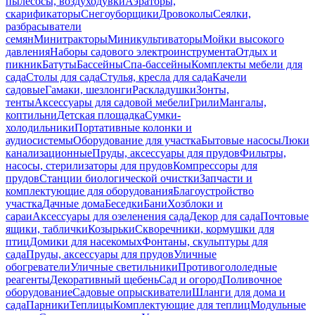
пылесосы, воздуходувки
Аэраторы,
скарификаторы
Снегоуборщики
Дровоколы
Сеялки,
разбрасыватели
семян
Минитракторы
Миникультиваторы
Мойки высокого
давления
Наборы садового электроинструмента
Отдых и
пикник
Батуты
Бассейны
Спа-бассейны
Комплекты мебели для
сада
Столы для сада
Стулья, кресла для сада
Качели
садовые
Гамаки, шезлонги
Раскладушки
Зонты,
тенты
Аксессуары для садовой мебели
Грили
Мангалы,
коптильни
Детская площадка
Сумки-
холодильники
Портативные колонки и
аудиосистемы
Оборудование для участка
Бытовые насосы
Люки
канализационные
Пруды, аксессуары для прудов
Фильтры,
насосы, стерилизаторы для прудов
Компрессоры для
прудов
Станции биологической очистки
Запчасти и
комплектующие для оборудования
Благоустройство
участка
Дачные дома
Беседки
Бани
Хозблоки и
сараи
Аксессуары для озеленения сада
Декор для сада
Почтовые
ящики, таблички
Козырьки
Скворечники, кормушки для
птиц
Домики для насекомых
Фонтаны, скульптуры для
сада
Пруды, аксессуары для прудов
Уличные
обогреватели
Уличные светильники
Противогололедные
реагенты
Декоративный щебень
Сад и огород
Поливочное
оборудование
Садовые опрыскиватели
Шланги для дома и
сада
Парники
Теплицы
Комплектующие для теплиц
Модульные