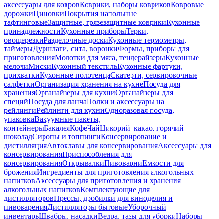
аксессуары для ковров
Коврики, наборы ковриков
Ковровые
дорожки
Циновки
Покрытия напольные
тафтинговые
Защитные, грязезащитные коврики
Кухонные
принадлежности
Кухонные приборы
Терки,
овощерезки
Разделочные доски
Кухонные термометры,
таймеры
Дуршлаги, сита, воронки
Формы, приборы для
приготовления
Молотки для мяса, тендерайзеры
Кухонные
мелочи
Миски
Кухонный текстиль
Кухонные фартуки,
прихватки
Кухонные полотенца
Скатерти, сервировочные
салфетки
Организация хранения на кухне
Посуда для
хранения
Органайзеры для кухни
Органайзеры для
специй
Посуда для ланча
Полки и аксессуары на
рейлинги
Рейлинги для кухни
Одноразовая посуда,
упаковка
Вакуумные пакеты,
контейнеры
Бакалея
Кофе
Чай
Цикорий, какао, горячий
шоколад
Сиропы и топпинги
Консервирование и
дистилляция
Автоклавы для консервирования
Аксессуары для
консервирования
Приспособления для
консервирования
Открывалки
Пивоварни
Емкости для
брожения
Ингредиенты для приготовления алкогольных
напитков
Аксессуары для приготовления и хранения
алкогольных напитков
Комплектующие для
дистилляторов
Прессы, дробилки для виноделия и
пивоварения
Дистилляторы бытовые
Уборочный
инвентарь
Швабры, насадки
Ведра, тазы для уборки
Наборы