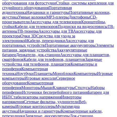
оборудования для фотостудии
Стойки, системы крепления для
студийного оборудования
Портативная
аудиотехника
Наушники и гарнитуры
Портативные колонки,
акустика
Умные колонки
MP3-плееры
Диктофоны
CD-
проигрыватели
Аксессуары для телевизоров
Кронштейны,
стойки
Кабели для телевизоров
Подписки на видеосервисы
ТВ-
антенны
ТВ-тюнеры
Аксессуары для ТВ
Аксессуары для
проектора
Очки 3D
Средства для ухода за
электроникой
Кабели, переходники
Аксессуары для
портативных устройств
Портативные аккумуляторы
Элементы
питания, зарядные устройства
Аккумуляторные
батареи
Держатели, док-станции
Аксессуары для планшетов,
смартфонов
Кабели для телефонов, планшетов
Зарядные
устройства для телефонов, планшетов
Компьютеры и
периферия
Компьютерная
техника
Ноутбуки
Планшеты
Моноблоки
Компьютеры
Игровые
компьютеры
Игровые консоли
Серверное
оборудование
Компьютерная
периферия
Мониторы
Мыши
Клавиатуры
Стилусы
Наборы
периферии
Источники бесперебойного питания
Батареи для
ИБП
Стабилизаторы напряжения
Инверторы
напряжения
Сетевые фильтры, удлинители
Веб-
камеры
Игровые контроллеры
Мультимедиа
акустика
Наушники и гарнитуры
Компьютерные кабели,
переходники
Зарядные, аккумуляторы
Док-станции,