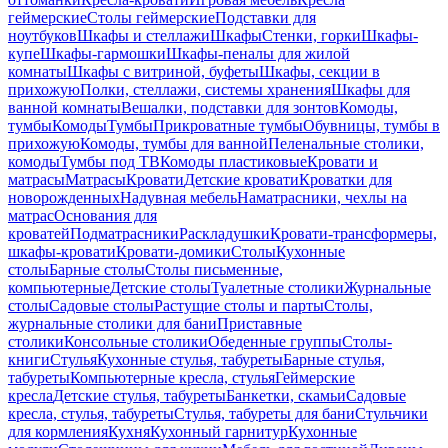
геймерские
Столы геймерские
Подставки для
ноутбуков
Шкафы и стеллажи
Шкафы
Стенки, горки
Шкафы-
купе
Шкафы-гармошки
Шкафы-пеналы для жилой
комнаты
Шкафы с витриной, буфеты
Шкафы, секции в
прихожую
Полки, стеллажи, системы хранения
Шкафы для
ванной комнаты
Вешалки, подставки для зонтов
Комоды,
тумбы
Комоды
Тумбы
Прикроватные тумбы
Обувницы, тумбы в
прихожую
Комоды, тумбы для ванной
Пеленальные столики,
комоды
Тумбы под ТВ
Комоды пластиковые
Кровати и
матрасы
Матрасы
Кровати
Детские кровати
Кроватки для
новорожденных
Надувная мебель
Наматрасники, чехлы на
матрас
Основания для
кроватей
Подматрасники
Раскладушки
Кровати-трансформеры,
шкафы-кровати
Кровати-домики
Столы
Кухонные
столы
Барные столы
Столы письменные,
компьютерные
Детские столы
Туалетные столики
Журнальные
столы
Садовые столы
Растущие столы и парты
Столы,
журнальные столики для бани
Приставные
столики
Консольные столики
Обеденные группы
Столы-
книги
Стулья
Кухонные стулья, табуреты
Барные стулья,
табуреты
Компьютерные кресла, стулья
Геймерские
кресла
Детские стулья, табуреты
Банкетки, скамьи
Садовые
кресла, стулья, табуреты
Стулья, табуреты для бани
Стульчики
для кормления
Кухня
Кухонный гарнитур
Кухонные