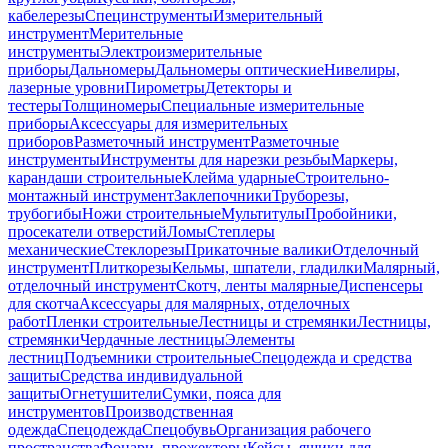
кабелерезы
Специнструменты
Измерительный
инструмент
Мерительные
инструменты
Электроизмерительные
приборы
Дальномеры
Дальномеры оптические
Нивелиры,
лазерные уровни
Пирометры
Детекторы и
тестеры
Толщиномеры
Специальные измерительные
приборы
Аксессуары для измерительных
приборов
Разметочный инструмент
Разметочные
инструменты
Инструменты для нарезки резьбы
Маркеры,
карандаши строительные
Клейма ударные
Строительно-
монтажный инструмент
Заклепочники
Труборезы,
трубогибы
Ножи строительные
Мультитулы
Пробойники,
просекатели отверстий
Ломы
Степлеры
механические
Стеклорезы
Прикаточные валики
Отделочный
инструмент
Плиткорезы
Кельмы, шпатели, гладилки
Малярный,
отделочный инструмент
Скотч, ленты малярные
Диспенсеры
для скотча
Аксессуары для малярных, отделочных
работ
Пленки строительные
Лестницы и стремянки
Лестницы,
стремянки
Чердачные лестницы
Элементы
лестниц
Подъемники строительные
Спецодежда и средства
защиты
Средства индивидуальной
защиты
Огнетушители
Сумки, пояса для
инструментов
Производственная
одежда
Спецодежда
Спецобувь
Организация рабочего
пространства
Фонари, прожекторы
Кейсы, ящики для