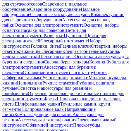
для стружкоотсосов
Сварочное и паяльное
оборудование
Сварочное оборудование
Паяльное
оборудование
Сварочные маски, аксессуары
Комплектующие
для сварочного оборудования
Аксессуары для сварки,
пайки
Оснастка для электроинструмента
Оснастка, наборы
оснастки
Насадки для граверов
Щетки для
электроинструмента
Развертки
Пуансоны
Щетки для
электродвигателей
Слесарный инструмент
Наборы
инструментов
Головки, биты
Гаечные ключи
Отвертки, наборы
отверток
Ножницы слесарные
Клещи строительные
Зубила,
керны, выколотки
Щетки слесарные
Оснастка и аксессуары для
бурения и сверления
Сверла, буры, зенкеры
Коронки
Зубила для
электроинструмента
Аксессуары для бурения и
сверления
Столярный инструмент
Тиски, струбцины,
гейферные зажимы
Ручные пилы, ножовки
Молотки, кувалды,
киянки
Напильники
Ручные стамески
Рубанки, рашпили
ручные
Оснастка и аксессуары для резания и
шлифования
Отрезные, пильные диски
Пильные полотна для
электроинструмента
Фрезы
Шлифовальные диски, насадки,
листы
Шлифовальные чашки
Точильные камни, круги,
сегменты
Полировальные валы
Направляющие
шины
Комплектующие для резания
Аксессуары для
резания
Аксессуары для шлифования
Электромонтажный
инструмент
Обжимной инструмент
Плоскогубцы,
круглогубцы
Кусачки, болторезы,