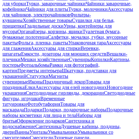
для уборки
Турки, заварочные чайники
Чайники заварочные,
кофейники
Чайники для плиты
Турки, молочники
Аксессуары
для чайников, электрочайников
Фильтры-
кувшины
Хозяйственные товары
Сушилки для белья,
прищепки
Гладильные доски
Урны, контейнеры для
мусора
Органайзеры, корзины, ящики
Туалетная бумага,
бумажные полотенца
Салфетки, мочалки, губки, мусорные
пакеты
Фольга, пленка, пакеты
Упаковочная тара
Аксессуары
для глажения
Аксессуары для стирки
Веревки,
шпагаты
Емкости, дозаторы для моющих средств
Вешалки-
плечики
Мешки хозяйственные
Сувениры
Копилки
Картины,
постеры
Фотоальбомы
Рамки для фотографий,
картин
Предметы интерьера
Шкатулки, подставки для
украшений
Статуэтки
Магниты
сувенирные
Иконы
Праздничный декор
Товары для
праздника
Елки
Аксессуары для елей новогодних
Новогодние
украшения
Светодиодные гирлянды, декорации
Светодиодные
фигуры, игрушки
Временные
татуировки
Фотобутафория
Товары для
маскарада
Подарки
Подарки, подарочные наборы
Подарочные
наборы косметики для лица и тела
Наборы для
бритья
Оформление подарков
Сантехника и
водоснабжение
Сантехника
Душевые кабины, поддоны,
двери
Ванны
Унитазы
Умывальники
Умывальники со
смесителями
Смесители
Душевые панели,