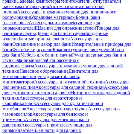
грядки
Садовые компостеры
Уничтожители, отпугиватели
насекомых и грызунов
Автоматизация и контроль
полива
Аксессуары и комплектующие для поливочного
оборудования
Укрывные материалы
Бочки, баки
пластиковые
Аксессуары и комплектующие для
опрыскивателей
Шланги для опрыскивателей
Товары для
бани
Бани
Сауны
Двери для бани и сауны
Бондарные
изделия
Банные принадлежности
Аксессуары для
бани
Оснащение и декор для бани
Измерительные приборы для
бани
Фитобочки, купели
Комплектующие для купелей
Окна
для бани
Мебель для бани и сауны
Ручки дверные для бани и
сауны
Эфирные масла
Спа-бассейны с
гидромассажем
Аксессуары и комплектующие для садовой
техники
Навесное оборудование
Двигатели для
мотоблоков
Прицепы для мотоблоков,
минитракторов
Аксессуары для газонной техники
Аксессуары
для цепных пил
Аксессуары для садовой техники
Аксессуары
для кусторезов, ножниц садовых
Моторные масла для садовой
техники
Аксессуары для аэратоторов и
скарификаторов
Аксессуары для культиваторов и
мотоблоков
Аксессуары для воздуходувок
Аксессуары для
газонокосилок
Аксессуары для бензокос и
триммеров
Аксессуары для моек высокого
давления
Аксессуары и комплектующие для
опрыскивателей
Запчасти для садовых