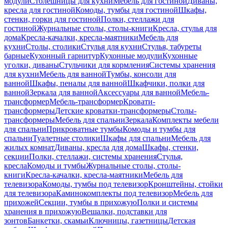
модули
Столешницы для кухни
Мебель для гостиной
Диваны,
кресла для гостиной
Комоды, тумбы для гостиной
Шкафы,
стенки, горки для гостиной
Полки, стеллажи для
гостиной
Журнальные столы, столы-книги
Кресла, стулья для
дома
Кресла-качалки, кресла-маятники
Мебель для
кухни
Столы, столики
Стулья для кухни
Стулья, табуреты
барные
Кухонный гарнитур
Кухонные модули
Кухонные
уголки, диваны
Стульчики для кормления
Системы хранения
для кухни
Мебель для ванной
Тумбы, консоли для
ванной
Шкафы, пеналы для ванной
Шкафчики, полки для
ванной
Зеркала для ванной
Аксессуары для ванной
Мебель-
трансформер
Мебель-трансформер
Кровати-
трансформеры
Детские кроватки-трансформеры
Столы-
трансформеры
Мебель для спальни
Зеркала
Комплекты мебели
для спальни
Прикроватные тумбы
Комоды и тумбы для
спальни
Туалетные столики
Шкафы для спальни
Мебель для
жилых комнат
Диваны, кресла для дома
Шкафы, стенки,
секции
Полки, стеллажи, системы хранения
Стулья,
кресла
Комоды и тумбы
Журнальные столы, столы-
книги
Кресла-качалки, кресла-маятники
Мебель для
телевизора
Комоды, тумбы под телевизор
Кронштейны, стойки
для телевизора
Каминокомплекты под телевизор
Мебель для
прихожей
Секции, тумбы в прихожую
Полки и системы
хранения в прихожую
Вешалки, подставки для
зонтов
Банкетки, скамьи
Ключницы, газетницы
Детская