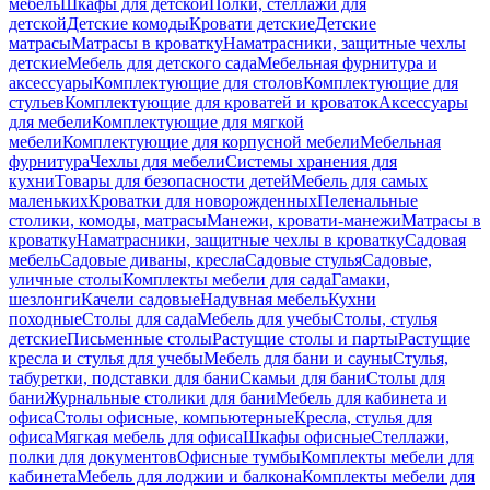
мебель
Шкафы для детской
Полки, стеллажи для
детской
Детские комоды
Кровати детские
Детские
матрасы
Матрасы в кроватку
Наматрасники, защитные чехлы
детские
Мебель для детского сада
Мебельная фурнитура и
аксессуары
Комплектующие для столов
Комплектующие для
стульев
Комплектующие для кроватей и кроваток
Аксессуары
для мебели
Комплектующие для мягкой
мебели
Комплектующие для корпусной мебели
Мебельная
фурнитура
Чехлы для мебели
Системы хранения для
кухни
Товары для безопасности детей
Мебель для самых
маленьких
Кроватки для новорожденных
Пеленальные
столики, комоды, матрасы
Манежи, кровати-манежи
Матрасы в
кроватку
Наматрасники, защитные чехлы в кроватку
Садовая
мебель
Садовые диваны, кресла
Садовые стулья
Садовые,
уличные столы
Комплекты мебели для сада
Гамаки,
шезлонги
Качели садовые
Надувная мебель
Кухни
походные
Столы для сада
Мебель для учебы
Столы, стулья
детские
Письменные столы
Растущие столы и парты
Растущие
кресла и стулья для учебы
Мебель для бани и сауны
Стулья,
табуретки, подставки для бани
Скамьи для бани
Столы для
бани
Журнальные столики для бани
Мебель для кабинета и
офиса
Столы офисные, компьютерные
Кресла, стулья для
офиса
Мягкая мебель для офиса
Шкафы офисные
Стеллажи,
полки для документов
Офисные тумбы
Комплекты мебели для
кабинета
Мебель для лоджии и балкона
Комплекты мебели для