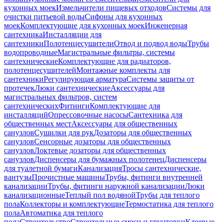
кухонных моек
Измельчители пищевых отходов
Системы для
очистки питьевой воды
Сифоны для кухонных
моек
Комплектующие для кухонных моек
Инженерная
сантехника
Инсталляции для
сантехники
Полотенцесушители
Отвод и подвод воды
Трубы
водопроводные
Магистральные фильтры, системы
сантехнические
Комплектующие для радиаторов,
полотенцесушителей
Монтажные комплекты для
сантехники
Регулирующая арматура
Системы защиты от
протечек
Люки сантехнические
Аксессуары для
магистральных фильтров, систем
сантехнических
Фитинги
Комплектующие для
инсталляций
Опрессовочные насосы
Сантехника для
общественных мест
Аксессуары для общественных
санузлов
Сушилки для рук
Дозаторы для общественных
санузлов
Сенсорные дозаторы для общественных
санузлов
Локтевые дозаторы для общественных
санузлов
Диспенсеры для бумажных полотенец
Диспенсеры
для туалетной бумаги
Канализация
Тросы сантехнические,
вантузы
Прочистные машины
Трубы, фитинги внутренней
канализации
Трубы, фитинги наружной канализации
Люки
канализационные
Теплый пол водяной
Трубы для теплого
пола
Коллекторы и комплектующие
Термостатика для теплого
пола
Автоматика для теплого
пола
Строительство
Строительные смеси и грунтовки
Клеевые