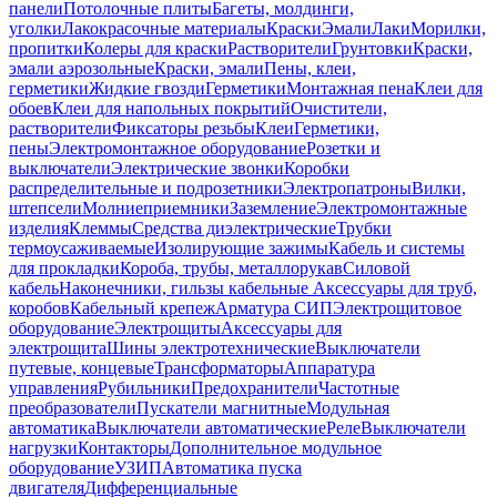
панели
Потолочные плиты
Багеты, молдинги,
уголки
Лакокрасочные материалы
Краски
Эмали
Лаки
Морилки,
пропитки
Колеры для краски
Растворители
Грунтовки
Краски,
эмали аэрозольные
Краски, эмали
Пены, клеи,
герметики
Жидкие гвозди
Герметики
Монтажная пена
Клеи для
обоев
Клеи для напольных покрытий
Очистители,
растворители
Фиксаторы резьбы
Клеи
Герметики,
пены
Электромонтажное оборудование
Розетки и
выключатели
Электрические звонки
Коробки
распределительные и подрозетники
Электропатроны
Вилки,
штепсели
Молниеприемники
Заземление
Электромонтажные
изделия
Клеммы
Средства диэлектрические
Трубки
термоусаживаемые
Изолирующие зажимы
Кабель и системы
для прокладки
Короба, трубы, металлорукав
Силовой
кабель
Наконечники, гильзы кабельные
Аксессуары для труб,
коробов
Кабельный крепеж
Арматура СИП
Электрощитовое
оборудование
Электрощиты
Аксессуары для
электрощита
Шины электротехнические
Выключатели
путевые, концевые
Трансформаторы
Аппаратура
управления
Рубильники
Предохранители
Частотные
преобразователи
Пускатели магнитные
Модульная
автоматика
Выключатели автоматические
Реле
Выключатели
нагрузки
Контакторы
Дополнительное модульное
оборудование
УЗИП
Автоматика пуска
двигателя
Дифференциальные