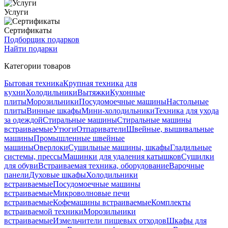
Услуги
Сертификаты
Подборщик подарков
Найти подарки
Категории товаров
Бытовая техника
Крупная техника для
кухни
Холодильники
Вытяжки
Кухонные
плиты
Морозильники
Посудомоечные машины
Настольные
плиты
Винные шкафы
Мини-холодильники
Техника для ухода
за одеждой
Стиральные машины
Стиральные машины
встраиваемые
Утюги
Отпариватели
Швейные, вышивальные
машины
Промышленные швейные
машины
Оверлоки
Сушильные машины, шкафы
Гладильные
системы, прессы
Машинки для удаления катышков
Сушилки
для обуви
Встраиваемая техника, оборудование
Варочные
панели
Духовые шкафы
Холодильники
встраиваемые
Посудомоечные машины
встраиваемые
Микроволновые печи
встраиваемые
Кофемашины встраиваемые
Комплекты
встраиваемой техники
Морозильники
встраиваемые
Измельчители пищевых отходов
Шкафы для