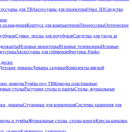
сессуары для ТВ
Аксессуары для проектора
Очки 3D
Средства
ание
 охлаждения
Корпуса для компьютеров
Процессоры
Оптические
утбуков
Сумки, чехлы для ноутбуков
Средства для ухода за
деокарты
Игровые мониторы
Игровые телевизоры
Игровые
акустика
Аксессуары для геймеров
Фигурки Funko
 диски
Детские диваны
Диваны садовые
Комплекты мягкой
ики, комоды
Тумбы под ТВ
Комоды пластиковые
довые столы
Растущие столы и парты
Столы, журнальные
ки, диваны
Стульчики для кормления
Системы хранения для
моды и тумбы
Журнальные столы, столы-книги
Кресла-качалки,
ки, скамьи
Ключницы, газетницы