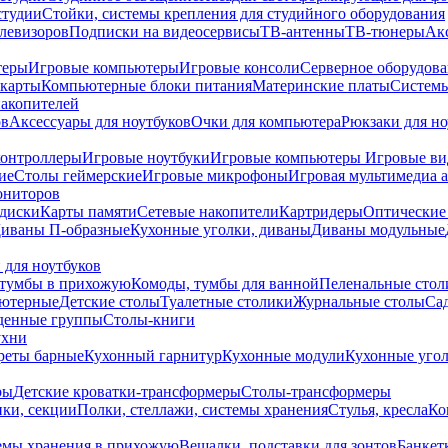
студии
Стойки, системы крепления для студийного оборудования
елевизоров
Подписки на видеосервисы
ТВ-антенны
ТВ-тюнеры
Ак
теры
Игровые компьютеры
Игровые консоли
Серверное оборудов
карты
Компьютерные блоки питания
Материнские платы
Системы
накопителей
ов
Аксессуары для ноутбуков
Очки для компьютера
Рюкзаки для но
контроллеры
Игровые ноутбуки
Игровые компьютеры
Игровые ви
ие
Столы геймерские
Игровые микрофоны
Игровая мультимедиа 
ониторов
диски
Карты памяти
Сетевые накопители
Картридеры
Оптические
иваны П-образные
Кухонные уголки, диваны
Диваны модульные
 для ноутбуков
тумбы в прихожую
Комоды, тумбы для ванной
Пеленальные стол
ьютерные
Детские столы
Туалетные столики
Журнальные столы
Са
денные группы
Столы-книги
ухни
уреты барные
Кухонный гарнитур
Кухонные модули
Кухонные угол
ры
Детские кроватки-трансформеры
Столы-трансформеры
ки, секции
Полки, стеллажи, системы хранения
Стулья, кресла
Ко
емы хранения в прихожую
Вешалки, подставки для зонтов
Банкет