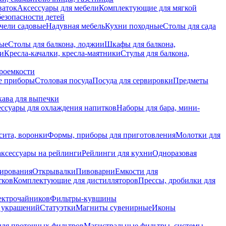
ваток
Аксессуары для мебели
Комплектующие для мягкой
безопасности детей
чели садовые
Надувная мебель
Кухни походные
Столы для сада
вые
Столы для балкона, лоджии
Шкафы для балкона,
ии
Кресла-качалки, кресла-маятники
Стулья для балкона,
роемкости
е приборы
Столовая посуда
Посуда для сервировки
Предметы
укава для выпечки
ссуары для охлаждения напитков
Наборы для бара, мини-
сита, воронки
Формы, приборы для приготовления
Молотки для
аксессуары на рейлинги
Рейлинги для кухни
Одноразовая
вирования
Открывалки
Пивоварни
Емкости для
тков
Комплектующие для дистилляторов
Прессы, дробилки для
лектрочайников
Фильтры-кувшины
я украшений
Статуэтки
Магниты сувенирные
Иконы
ля проточных фильтров
Магистральные фильтры, системы