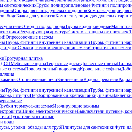
ем сантехнических
Трубы полипропиленовые
Фитинги полипроп
ддонов
Опоры для ванн, душевых поддонов
Комплектующие для 
ов, биде
Бачки для унитазов
Комплектующие для душевых гарнит
есушители
Отвод и подвод воды
Трубы водопроводные
Магистрал
антехники
Регулирующая арматура
Системы защиты от протечек
Л
ций
Опрессовочные насосы
ны
Трубы, фитинги внутренней канализации
Трубы, фитинги на
катурки
Стяжки, самонивелирующие смеси
Строительные смеси,
ки
Тротуарная плитка
ЛДСП
Мебельные щиты
Террасные доски
Древесные плиты
Пилом
ные системы
Поверхностный водоотвод
Кровельные софиты
Добо
тиляция
-камины
Отопительные печи
Банные печи
Водонагреватели
Радиат
ны
Трубы, фитинги внутренней канализации
Трубы, фитинги на
Скобы, штифты
Перфорированный крепеж
Гайки, шайбы
Заклепки
ерсальные
Трубки термоусаживаемые
Изолирующие зажимы
лектрощита
Шины электротехнические
Выключатели путевые, ко
атели
Пускатели магнитные
ки воды
усы, уголки, обводы для труб
Плинтусы для сантехники
Фуги дл