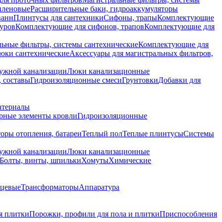
иленовые
Расширительные баки, гидроаккумуляторы
ванн
Плинтусы для сантехники
Сифоны, трапы
Комплектующие
уров
Комплектующие для сифонов, трапов
Комплектующие для
ьные фильтры, системы сантехнические
Комплектующие для
юки сантехнические
Аксессуары для магистральных фильтров,
ружной канализации
Люки канализационные
 составы
Гидроизоляционные смеси
Грунтовки
Добавки для
атериалы
рные элементы кровли
Гидроизоляционные
оры отопления, батареи
Теплый пол
Теплые плинтусы
Системы
ружной канализации
Люки канализационные
Болты, винты, шпильки
Хомуты
Химические
нцевые
Трансформаторы
Аппаратура
я плитки
Порожки, профили для пола и плитки
Приспособления