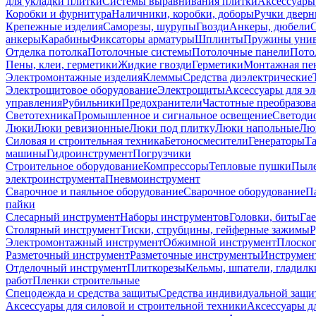
для укладки плитки
Системы выравнивания плитки
Аксессуары
Коробки и фурнитура
Наличники, коробки, доборы
Ручки дверн
Крепежные изделия
Саморезы, шурупы
Гвозди
Анкеры, дюбели
анкеры
Карабины
Фиксаторы арматуры
Шплинты
Пружины унив
Отделка потолка
Потолочные системы
Потолочные панели
Пото
Пены, клеи, герметики
Жидкие гвозди
Герметики
Монтажная пе
Электромонтажные изделия
Клеммы
Средства диэлектрические
Электрощитовое оборудование
Электрощиты
Аксессуары для э
управления
Рубильники
Предохранители
Частотные преобразов
Светотехника
Промышленное и сигнальное освещение
Светоди
Люки
Люки ревизионные
Люки под плитку
Люки напольные
Люк
Силовая и строительная техника
Бетоносмесители
Генераторы
Та
машины
Гидроинструмент
Погрузчики
Строительное оборудование
Компрессоры
Тепловые пушки
Пыле
электроинструмента
Пневмоинструмент
Сварочное и паяльное оборудование
Сварочное оборудование
П
пайки
Слесарный инструмент
Наборы инструментов
Головки, биты
Га
Столярный инструмент
Тиски, струбцины, гейферные зажимы
Р
Электромонтажный инструмент
Обжимной инструмент
Плоског
Разметочный инструмент
Разметочные инструменты
Инструмент
Отделочный инструмент
Плиткорезы
Кельмы, шпатели, гладилк
работ
Пленки строительные
Спецодежда и средства защиты
Средства индивидуальной защ
Аксессуары для силовой и строительной техники
Аксессуары дл