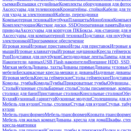
съемки
Вспышки студийные
Комплекты оборудования для фото
Аксессуары для телевизоров
Кронштейны, стойки
Кабели для т
для ухода за электроникой
Кабели, переходники
Компьютерная техника
Ноутбуки
Планшеты
Моноблоки
Компью
Комплектующие
Жесткие диски, SSD
Оперативная память
Видео
приводы
Аксессуары для корпусов ПК
Боксы, док-станции для 
Аксессуары для компьютерной техники
Подставки для ноутбук
электроникой
Программное обеспечение
Игровая зона
Игровые приставки
Игры для приставок
Игровые 
мыши
Игровые клавиатуры
Игровые наушники
Кресла геймерск
Pop
Подставки для ноутбуков
Светодиодные ленты
Лампы для м
Накопители данных
USB Flash накопители
Внешние HDD, SSD 
Мягкая мебель
Диваны, тахты
Диваны прямые
Диваны угловые
Д
мебели
Бескаркасные кресла-мешки и диваны
Надувные диваны
Игровая мебель
Кресла геймерские
Столы геймерские
Подставки
Комоды, тумбы
Комоды
Тумбы
Прикроватные тумбы
Обувницы, 
Столы
Кухонные столы
Барные столы
Столы письменные, комп
столики для бани
Приставные столики
Консольные столики
Обе
Кухня
Кухонный гарнитур
Кухонные модули
Столешницы для к
Мебель для кухни
Столы, столики
Стулья для кухни
Стулья, таб
кухни
Мебель-трансформер
Мебель-трансформер
Кровати-трансформе
Мебель для жилых комнат
Диваны, кресла для дома
Шкафы, стен
кресла-маятники
Мебель для прихожей
Секции, тумбы в прихожую
Полки и сист