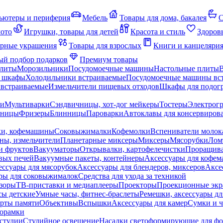
ьютеры и периферия
Мебель
Товары для дома, бакалея
С
мото
Игрушки, товары для детей
Красота и стиль
Здоров
рные украшения
Товары для взрослых
Книги и канцеляри
й подбор подарков
Премиум товары
плиты
Морозильники
Посудомоечные машины
Настольные плиты
 шкафы
Холодильники встраиваемые
Посудомоечные машины вс
встраиваемые
Измельчители пищевых отходов
Шкафы для подогр
чи
Мультиварки
Сэндвичницы, хот-дог мейкеры
Тостеры
Электрог
еницы
Фризеры
Блинницы
Пароварки
Автоклавы для консервиров
ки, кофемашины
Соковыжималки
Кофемолки
Вспениватели молок
ны, измельчители
Планетарные миксеры
Миксеры
Мясорубки
Лом
и фруктов
Вакууматоры
Открывалки, картофелечистки
Проращива
вых печей
Вакуумные пакеты, контейнеры
Аксессуары для кофе
ессуары для мясорубок
Аксессуары для блендеров, миксеров
Аксе
ры для соковыжималок
Средства для ухода за техникой
зоры
ТВ-приставки и медиаплееры
Проекторы
Проекционные эк
сы детские
Умные часы, фитнес-браслеты
Ремешки, аксессуары дл
рты памяти
Объективы
Вспышки
Аксессуары для камер
Сумки и ч
орамки
студии
Студийное освещение
Насадки светоформирующие для фо