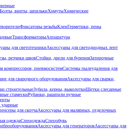
дверные
Болты, винты, шпильки
Хомуты
Химические
творители
Фиксаторы резьбы
Клеи
Герметики, пены
нцевые
Трансформаторы
Аппаратура
уары для светотехники
Аксессуары для светодиодных лент
езы, резчики швов
Стойки, дрели для бурения
Затирочные
ля компрессоров, пневмосистем
Системы пылеудаления для
ие для сварочного оборудования
Аксессуары для сварки,
щи строительные
Зубила, керны, выколотки
Щетки слесарные
чные стамески
Рубанки, рашпили ручные
енты
 ударные
енсеры для скотча
Аксессуары для малярных, отделочных
ная одежда
Спецодежда
Спецобувь
виброоборудования
Аксессуары для генераторов
Аксессуары для