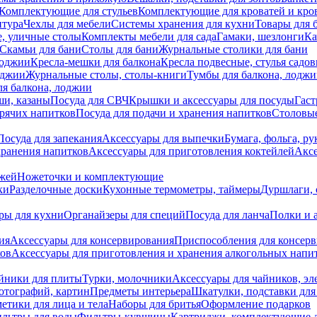
Комплектующие для стульев
Комплектующие для кроватей и кро
итура
Чехлы для мебели
Системы хранения для кухни
Товары для 
, уличные столы
Комплекты мебели для сада
Гамаки, шезлонги
Ка
Скамьи для бани
Столы для бани
Журнальные столики для бани
лоджии
Кресла-мешки для балкона
Кресла подвесные, стулья садо
оджии
Журнальные столы, столы-книги
Тумбы для балкона, лодж
я балкона, лоджии
ши, казаны
Посуда для СВЧ
Крышки и аксессуары для посуды
Гаст
орячих напитков
Посуда для подачи и хранения напитков
Столовы
Посуда для запекания
Аксессуары для выпечки
Бумага, фольга, р
хранения напитков
Аксессуары для приготовления коктейлей
Аксе
ожей
Ножеточки и комплектующие
ки
Разделочные доски
Кухонные термометры, таймеры
Дуршлаги, 
ры для кухни
Органайзеры для специй
Посуда для ланча
Полки и 
ия
Аксессуары для консервирования
Приспособления для консер
ков
Аксессуары для приготовления и хранения алкогольных напи
йники для плиты
Турки, молочники
Аксессуары для чайников, э
отографий, картин
Предметы интерьера
Шкатулки, подставки дл
етики для лица и тела
Наборы для бритья
Оформление подарков
льтры для воды
Фильтры-кувшины
Картриджи, комплектующие д