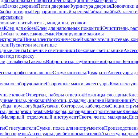
 для напольных покрытий
Реставрационные материалы
ые
Замки дверные
Петли дверные
Фурнитура дверная
Доводчики 
Скобы, штифты
Перфорированный крепеж
Гайки, шайбы
Заклепки
ерсальные
лочные плиты
Багеты, молдинги, уголки
на
Клеи для обоев
Клеи для напольных покрытий
Очистители, рас
Трубки термоусаживаемые
Изолирующие зажимы
лектрощита
Шины электротехнические
Выключатели путевые, ко
атели
Пускатели магнитные
одные ленты
Точечные светильники
Трековые светильники
Аксесс
и под покраску
ли, тельферы
Такелаж
Виброплиты, глубинные вибраторы
Бензор
сосы профессиональные
Стружкоотсосы
Домкраты
Аксессуары д
аяльное оборудование
Сварочные маски, аксессуары
Комплектующ
ечные ключи
Отвертки, наборы отверток
Ножницы слесарные
Кле
учные пилы, ножовки
Молотки, кувалды, киянки
Напильники
Ру
убцы, круглогубцы
Кусачки, болторезы, кабелерезы
Специнструм
ы для нарезки резьбы
Маркеры, карандаши строительные
Клейма
и
Малярный, отделочный инструмент
Скотч, ленты малярные
Дисп
иты
Огнетушители
Сумки, пояса для инструментов
Производствен
я бензорезов
Аксессуары для бетоносмесителей
Аксессуары для 