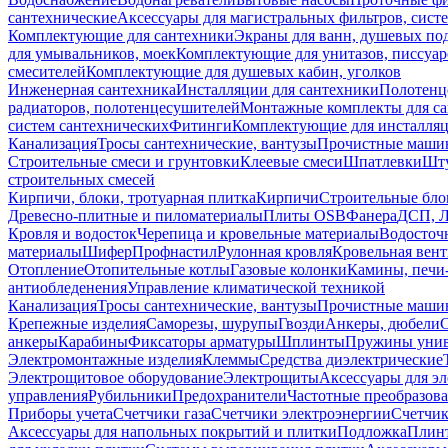
сантехнические
Аксессуары для магистральных фильтров, сист
Комплектующие для сантехники
Экраны для ванн, душевых по
для умывальников, моек
Комплектующие для унитазов, писсуар
смесителей
Комплектующие для душевых кабин, уголков
Инженерная сантехника
Инсталляции для сантехники
Полотенц
радиаторов, полотенцесушителей
Монтажные комплекты для с
систем сантехнических
Фитинги
Комплектующие для инсталля
Канализация
Тросы сантехнические, вантузы
Прочистные маши
Строительные смеси и грунтовки
Клеевые смеси
Шпатлевки
Шту
строительных смесей
Кирпичи, блоки, тротуарная плитка
Кирпичи
Строительные бло
Древесно-плитные и пиломатериалы
Плиты OSB
Фанера
ДСП, 
Кровля и водосток
Черепица и кровельные материалы
Водосточ
материалы
Шифер
Профнастил
Рулонная кровля
Кровельная вен
Отопление
Отопительные котлы
Газовые колонки
Камины, печи
антиобледенения
Управление климатической техникой
Канализация
Тросы сантехнические, вантузы
Прочистные маши
Крепежные изделия
Саморезы, шурупы
Гвозди
Анкеры, дюбели
анкеры
Карабины
Фиксаторы арматуры
Шплинты
Пружины унив
Электромонтажные изделия
Клеммы
Средства диэлектрические
Электрощитовое оборудование
Электрощиты
Аксессуары для э
управления
Рубильники
Предохранители
Частотные преобразов
Приборы учета
Счетчики газа
Счетчики электроэнергии
Счетчи
Аксессуары для напольных покрытий и плитки
Подложка
Плинт