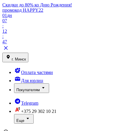
Скидки до 80% ко Дню Рождения!
промокод HAPPY22
01
дн
07
:
12
:
47
г. Минск
Оплата частями
Для юрлиц
Покупателям
Telegram
+375 29
302 10 21
Еще