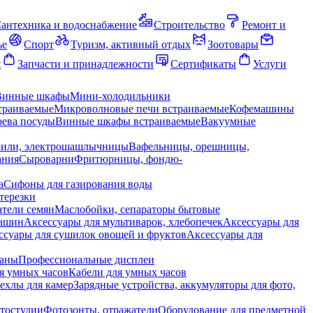
антехника и водоснабжение
Строительство
Ремонт и
ье
Спорт
Туризм, активный отдых
Зоотовары
я
Запчасти и принадлежности
Сертификаты
Услуги
Винные шкафы
Мини-холодильники
траиваемые
Микроволновые печи встраиваемые
Кофемашины
ева посуды
Винные шкафы встраиваемые
Вакуумные
рили, электрошашлычницы
Вафельницы, орешницы,
ания
Сыроварни
Фритюрницы, фондю-
а
Сифоны для газирования воды
терезки
тели семян
Маслобойки, сепараторы бытовые
машин
Аксессуары для мультиварок, хлебопечек
Аксессуары для
ссуары для сушилок овощей и фруктов
Аксессуары для
раны
Профессиональные дисплеи
я умных часов
Кабели для умных часов
ехлы для камер
Зарядные устройства, аккумуляторы для фото,
тостудии
Фотозонты, отражатели
Оборудование для предметной