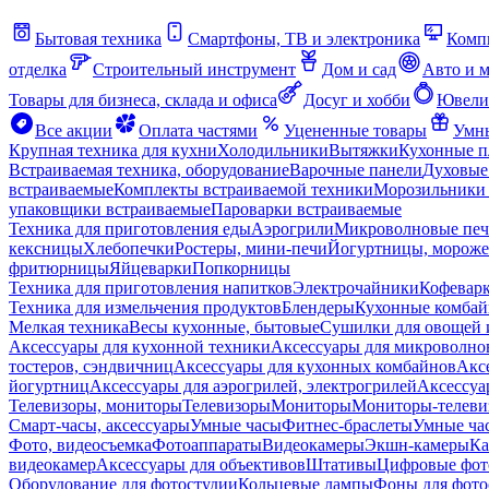
Бытовая техника
Смартфоны, ТВ и электроника
Комп
отделка
Строительный инструмент
Дом и сад
Авто и 
Товары для бизнеса, склада и офиса
Досуг и хобби
Ювели
Все акции
Оплата частями
Уцененные товары
Умны
Крупная техника для кухни
Холодильники
Вытяжки
Кухонные 
Встраиваемая техника, оборудование
Варочные панели
Духовые
встраиваемые
Комплекты встраиваемой техники
Морозильники 
упаковщики встраиваемые
Пароварки встраиваемые
Техника для приготовления еды
Аэрогрили
Микроволновые пе
кексницы
Хлебопечки
Ростеры, мини-печи
Йогуртницы, морож
фритюрницы
Яйцеварки
Попкорницы
Техника для приготовления напитков
Электрочайники
Кофевар
Техника для измельчения продуктов
Блендеры
Кухонные комбай
Мелкая техника
Весы кухонные, бытовые
Сушилки для овощей 
Аксессуары для кухонной техники
Аксессуары для микроволно
тостеров, сэндвичниц
Аксессуары для кухонных комбайнов
Акс
йогуртниц
Аксессуары для аэрогрилей, электрогрилей
Аксессуа
Телевизоры, мониторы
Телевизоры
Мониторы
Мониторы-телеви
Смарт-часы, аксессуары
Умные часы
Фитнес-браслеты
Умные ча
Фото, видеосъемка
Фотоаппараты
Видеокамеры
Экшн-камеры
Ка
видеокамер
Аксессуары для объективов
Штативы
Цифровые фот
Оборудование для фотостудии
Кольцевые лампы
Фоны для фото