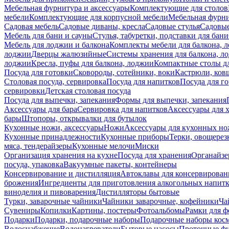
Мебельная фурнитура и аксессуары
Комплектующие для столов
мебели
Комплектующие для корпусной мебели
Мебельная фурн
Садовая мебель
Садовые диваны, кресла
Садовые стулья
Садовые
Мебель для бани и сауны
Стулья, табуретки, подставки для бани
Мебель для лоджии и балкона
Комплекты мебели для балкона, 
лоджии
Дверцы жалюзийные
Системы хранения для балкона, л
лоджии
Кресла, пуфы для балкона, лоджии
Компактные столы дл
Посуда для готовки
Сковороды, сотейники, воки
Кастрюли, ков
Столовая посуда, сервировка
Посуда для напитков
Посуда для г
сервировки
Детская столовая посуда
Посуда для выпечки, запекания
Формы для выпечки, запекания
Аксессуары для бара
Сервировка для напитков
Аксессуары для 
бары
Штопоры, открывалки для бутылок
Кухонные ножи, аксессуары
Ножи
Аксессуары для кухонных н
Кухонные принадлежности
Кухонные приборы
Терки, овощерез
мяса, тендерайзеры
Кухонные мелочи
Миски
Организация хранения на кухне
Посуда для хранения
Органайзе
посуда, упаковка
Вакуумные пакеты, контейнеры
Консервирование и дистилляция
Автоклавы для консервирован
брожения
Ингредиенты для приготовления алкогольных напит
виноделия и пивоварения
Дистилляторы бытовые
Турки, заварочные чайники
Чайники заварочные, кофейники
Ча
Сувениры
Копилки
Картины, постеры
Фотоальбомы
Рамки для ф
Подарки
Подарки, подарочные наборы
Подарочные наборы косм
Водоснабжение
Водонагреватели
Бытовые насосы
Проточные фи