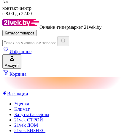
контакт-центр
с
8:00
до
22:00
Онлайн-гипермаркет 21vek.by
Каталог товаров
Избранное
Аккаунт
Корзина
Все акции
Уценка
Климат
Батуты бассейны
21vek СТРОЙ
21vek ДОМ
21vek БИЗНЕС