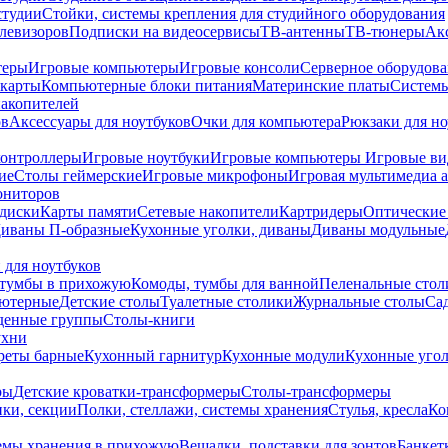
студии
Стойки, системы крепления для студийного оборудования
елевизоров
Подписки на видеосервисы
ТВ-антенны
ТВ-тюнеры
Ак
теры
Игровые компьютеры
Игровые консоли
Серверное оборудов
карты
Компьютерные блоки питания
Материнские платы
Системы
накопителей
ов
Аксессуары для ноутбуков
Очки для компьютера
Рюкзаки для но
контроллеры
Игровые ноутбуки
Игровые компьютеры
Игровые ви
ие
Столы геймерские
Игровые микрофоны
Игровая мультимедиа 
ониторов
диски
Карты памяти
Сетевые накопители
Картридеры
Оптические
иваны П-образные
Кухонные уголки, диваны
Диваны модульные
 для ноутбуков
тумбы в прихожую
Комоды, тумбы для ванной
Пеленальные стол
ьютерные
Детские столы
Туалетные столики
Журнальные столы
Са
денные группы
Столы-книги
ухни
уреты барные
Кухонный гарнитур
Кухонные модули
Кухонные угол
ры
Детские кроватки-трансформеры
Столы-трансформеры
ки, секции
Полки, стеллажи, системы хранения
Стулья, кресла
Ко
емы хранения в прихожую
Вешалки, подставки для зонтов
Банкет