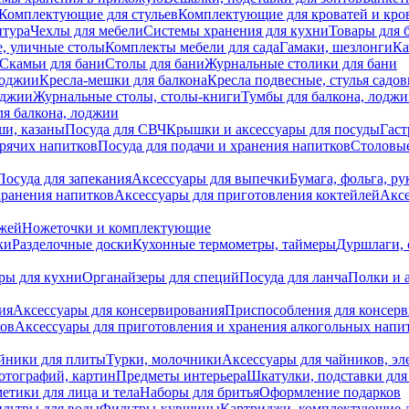
Комплектующие для стульев
Комплектующие для кроватей и кро
итура
Чехлы для мебели
Системы хранения для кухни
Товары для 
, уличные столы
Комплекты мебели для сада
Гамаки, шезлонги
Ка
Скамьи для бани
Столы для бани
Журнальные столики для бани
лоджии
Кресла-мешки для балкона
Кресла подвесные, стулья садо
оджии
Журнальные столы, столы-книги
Тумбы для балкона, лодж
я балкона, лоджии
ши, казаны
Посуда для СВЧ
Крышки и аксессуары для посуды
Гаст
орячих напитков
Посуда для подачи и хранения напитков
Столовы
Посуда для запекания
Аксессуары для выпечки
Бумага, фольга, р
хранения напитков
Аксессуары для приготовления коктейлей
Аксе
ожей
Ножеточки и комплектующие
ки
Разделочные доски
Кухонные термометры, таймеры
Дуршлаги, 
ры для кухни
Органайзеры для специй
Посуда для ланча
Полки и 
ия
Аксессуары для консервирования
Приспособления для консер
ков
Аксессуары для приготовления и хранения алкогольных напи
йники для плиты
Турки, молочники
Аксессуары для чайников, э
отографий, картин
Предметы интерьера
Шкатулки, подставки дл
етики для лица и тела
Наборы для бритья
Оформление подарков
льтры для воды
Фильтры-кувшины
Картриджи, комплектующие д