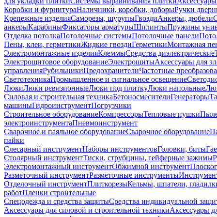
для укладки плитки
Системы выравнивания плитки
Аксессуары
Коробки и фурнитура
Наличники, коробки, доборы
Ручки дверн
Крепежные изделия
Саморезы, шурупы
Гвозди
Анкеры, дюбели
анкеры
Карабины
Фиксаторы арматуры
Шплинты
Пружины унив
Отделка потолка
Потолочные системы
Потолочные панели
Пото
Пены, клеи, герметики
Жидкие гвозди
Герметики
Монтажная пе
Электромонтажные изделия
Клеммы
Средства диэлектрические
Электрощитовое оборудование
Электрощиты
Аксессуары для э
управления
Рубильники
Предохранители
Частотные преобразов
Светотехника
Промышленное и сигнальное освещение
Светоди
Люки
Люки ревизионные
Люки под плитку
Люки напольные
Люк
Силовая и строительная техника
Бетоносмесители
Генераторы
Та
машины
Гидроинструмент
Погрузчики
Строительное оборудование
Компрессоры
Тепловые пушки
Пыле
электроинструмента
Пневмоинструмент
Сварочное и паяльное оборудование
Сварочное оборудование
П
пайки
Слесарный инструмент
Наборы инструментов
Головки, биты
Га
Столярный инструмент
Тиски, струбцины, гейферные зажимы
Р
Электромонтажный инструмент
Обжимной инструмент
Плоског
Разметочный инструмент
Разметочные инструменты
Инструмент
Отделочный инструмент
Плиткорезы
Кельмы, шпатели, гладилк
работ
Пленки строительные
Спецодежда и средства защиты
Средства индивидуальной защ
Аксессуары для силовой и строительной техники
Аксессуары дл