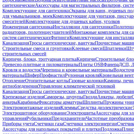
сантехнические
Аксессуары для магистральных фильтров, сист
Комплектующие для сантехники
Экраны для ванн, душевых по
для умывальников, моек
Комплектующие для унитазов, писсуар
смесителей
Комплектующие для душевых кабин, уголков
Инженерная сантехника
Инсталляции для сантехники
Полотенц
радиаторов, полотенцесушителей
Монтажные комплекты для с
систем сантехнических
Фитинги
Комплектующие для инсталля
Канализация
Тросы сантехнические, вантузы
Прочистные маши
Строительные смеси и грунтовки
Клеевые смеси
Шпатлевки
Шту
строительных смесей
Кирпичи, блоки, тротуарная плитка
Кирпичи
Строительные бло
Древесно-плитные и пиломатериалы
Плиты OSB
Фанера
ДСП, 
Кровля и водосток
Черепица и кровельные материалы
Водосточ
материалы
Шифер
Профнастил
Рулонная кровля
Кровельная вен
Отопление
Отопительные котлы
Газовые колонки
Камины, печи
антиобледенения
Управление климатической техникой
Канализация
Тросы сантехнические, вантузы
Прочистные маши
Крепежные изделия
Саморезы, шурупы
Гвозди
Анкеры, дюбели
анкеры
Карабины
Фиксаторы арматуры
Шплинты
Пружины унив
Электромонтажные изделия
Клеммы
Средства диэлектрические
Электрощитовое оборудование
Электрощиты
Аксессуары для э
управления
Рубильники
Предохранители
Частотные преобразов
Приборы учета
Счетчики газа
Счетчики электроэнергии
Счетчи
Аксессуары для напольных покрытий и плитки
Подложка
Плинт