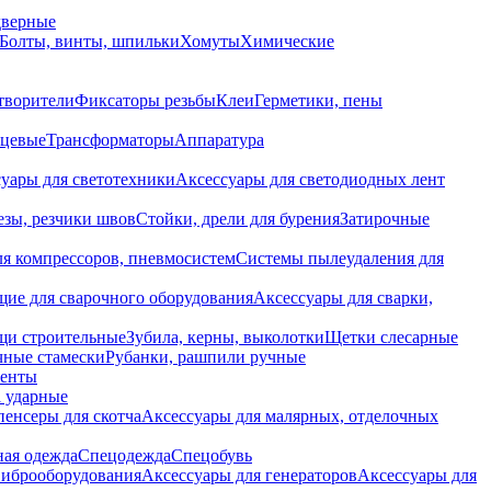
дверные
Болты, винты, шпильки
Хомуты
Химические
творители
Фиксаторы резьбы
Клеи
Герметики, пены
нцевые
Трансформаторы
Аппаратура
уары для светотехники
Аксессуары для светодиодных лент
езы, резчики швов
Стойки, дрели для бурения
Затирочные
ля компрессоров, пневмосистем
Системы пылеудаления для
ие для сварочного оборудования
Аксессуары для сварки,
щи строительные
Зубила, керны, выколотки
Щетки слесарные
чные стамески
Рубанки, рашпили ручные
енты
 ударные
енсеры для скотча
Аксессуары для малярных, отделочных
ная одежда
Спецодежда
Спецобувь
виброоборудования
Аксессуары для генераторов
Аксессуары для