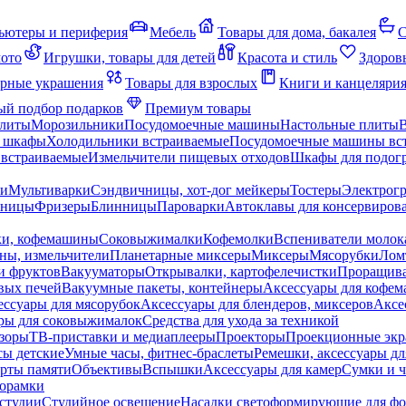
ьютеры и периферия
Мебель
Товары для дома, бакалея
С
мото
Игрушки, товары для детей
Красота и стиль
Здоров
рные украшения
Товары для взрослых
Книги и канцеляри
й подбор подарков
Премиум товары
плиты
Морозильники
Посудомоечные машины
Настольные плиты
 шкафы
Холодильники встраиваемые
Посудомоечные машины вс
встраиваемые
Измельчители пищевых отходов
Шкафы для подогр
чи
Мультиварки
Сэндвичницы, хот-дог мейкеры
Тостеры
Электрог
еницы
Фризеры
Блинницы
Пароварки
Автоклавы для консервиров
ки, кофемашины
Соковыжималки
Кофемолки
Вспениватели молок
ны, измельчители
Планетарные миксеры
Миксеры
Мясорубки
Лом
и фруктов
Вакууматоры
Открывалки, картофелечистки
Проращива
вых печей
Вакуумные пакеты, контейнеры
Аксессуары для кофе
ессуары для мясорубок
Аксессуары для блендеров, миксеров
Аксе
ры для соковыжималок
Средства для ухода за техникой
зоры
ТВ-приставки и медиаплееры
Проекторы
Проекционные эк
сы детские
Умные часы, фитнес-браслеты
Ремешки, аксессуары дл
рты памяти
Объективы
Вспышки
Аксессуары для камер
Сумки и ч
орамки
студии
Студийное освещение
Насадки светоформирующие для фо