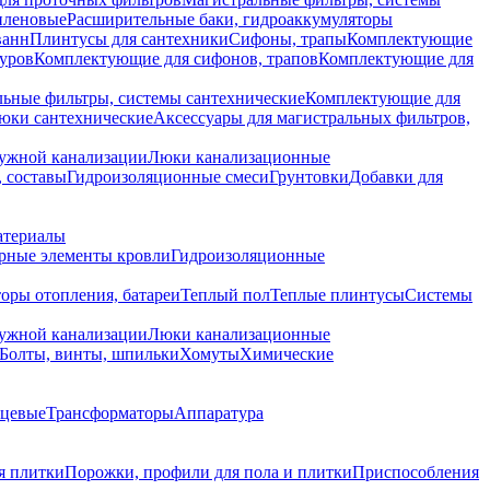
иленовые
Расширительные баки, гидроаккумуляторы
ванн
Плинтусы для сантехники
Сифоны, трапы
Комплектующие
уров
Комплектующие для сифонов, трапов
Комплектующие для
ьные фильтры, системы сантехнические
Комплектующие для
юки сантехнические
Аксессуары для магистральных фильтров,
ружной канализации
Люки канализационные
 составы
Гидроизоляционные смеси
Грунтовки
Добавки для
атериалы
рные элементы кровли
Гидроизоляционные
оры отопления, батареи
Теплый пол
Теплые плинтусы
Системы
ружной канализации
Люки канализационные
Болты, винты, шпильки
Хомуты
Химические
нцевые
Трансформаторы
Аппаратура
я плитки
Порожки, профили для пола и плитки
Приспособления