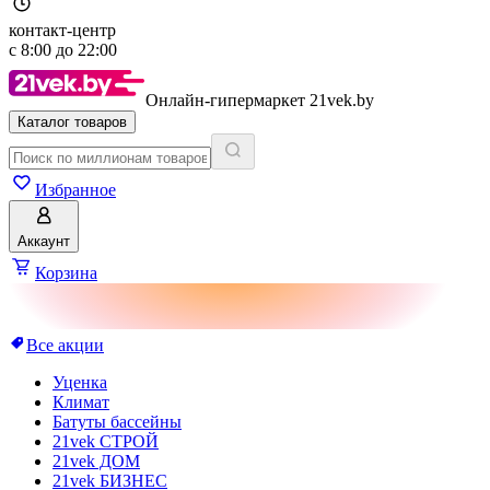
контакт-центр
с
8:00
до
22:00
Онлайн-гипермаркет 21vek.by
Каталог товаров
Избранное
Аккаунт
Корзина
Все акции
Уценка
Климат
Батуты бассейны
21vek СТРОЙ
21vek ДОМ
21vek БИЗНЕС