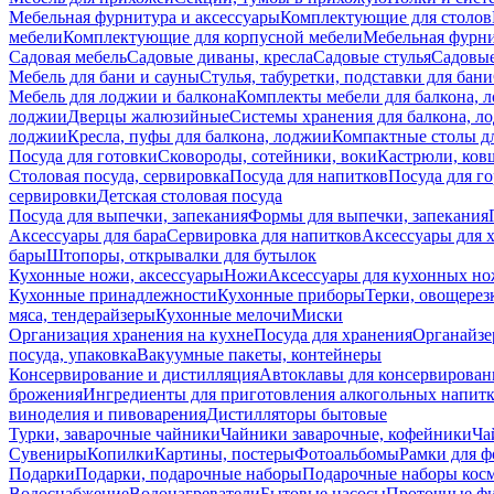
Мебельная фурнитура и аксессуары
Комплектующие для столов
мебели
Комплектующие для корпусной мебели
Мебельная фурн
Садовая мебель
Садовые диваны, кресла
Садовые стулья
Садовые
Мебель для бани и сауны
Стулья, табуретки, подставки для бани
Мебель для лоджии и балкона
Комплекты мебели для балкона, 
лоджии
Дверцы жалюзийные
Системы хранения для балкона, л
лоджии
Кресла, пуфы для балкона, лоджии
Компактные столы дл
Посуда для готовки
Сковороды, сотейники, воки
Кастрюли, ков
Столовая посуда, сервировка
Посуда для напитков
Посуда для г
сервировки
Детская столовая посуда
Посуда для выпечки, запекания
Формы для выпечки, запекания
Аксессуары для бара
Сервировка для напитков
Аксессуары для 
бары
Штопоры, открывалки для бутылок
Кухонные ножи, аксессуары
Ножи
Аксессуары для кухонных н
Кухонные принадлежности
Кухонные приборы
Терки, овощерез
мяса, тендерайзеры
Кухонные мелочи
Миски
Организация хранения на кухне
Посуда для хранения
Органайзе
посуда, упаковка
Вакуумные пакеты, контейнеры
Консервирование и дистилляция
Автоклавы для консервирован
брожения
Ингредиенты для приготовления алкогольных напит
виноделия и пивоварения
Дистилляторы бытовые
Турки, заварочные чайники
Чайники заварочные, кофейники
Ча
Сувениры
Копилки
Картины, постеры
Фотоальбомы
Рамки для ф
Подарки
Подарки, подарочные наборы
Подарочные наборы косм
Водоснабжение
Водонагреватели
Бытовые насосы
Проточные фи