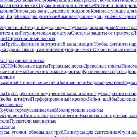
ем сантехнических
Трубы полипропиленовые
Фитинги полипроп
ддонов
Опоры для ванн, душевых поддонов
Комплектующие для 
ов, биде
Бачки для унитазов
Комплектующие для душевых гарнит
есушители
Отвод и подвод воды
Трубы водопроводные
Магистрал
антехники
Регулирующая арматура
Системы защиты от протечек
Л
ций
Опрессовочные насосы
ны
Трубы, фитинги внутренней канализации
Трубы, фитинги на
катурки
Стяжки, самонивелирующие смеси
Строительные смеси,
ки
Тротуарная плитка
ЛДСП
Мебельные щиты
Террасные доски
Древесные плиты
Пилом
ные системы
Поверхностный водоотвод
Кровельные софиты
Добо
тиляция
-камины
Отопительные печи
Банные печи
Водонагреватели
Радиат
ны
Трубы, фитинги внутренней канализации
Трубы, фитинги на
Скобы, штифты
Перфорированный крепеж
Гайки, шайбы
Заклепки
ерсальные
Трубки термоусаживаемые
Изолирующие зажимы
лектрощита
Шины электротехнические
Выключатели путевые, ко
атели
Пускатели магнитные
ки воды
усы, уголки, обводы для труб
Плинтусы для сантехники
Фуги дл