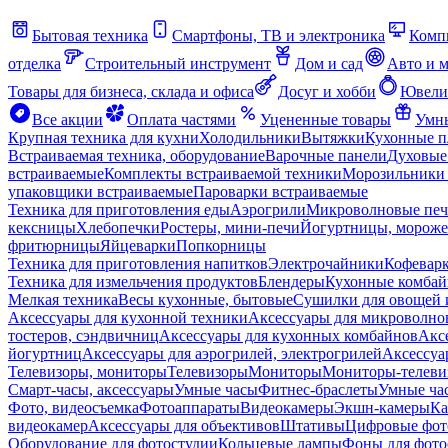
Бытовая техника
Смартфоны, ТВ и электроника
Комп
отделка
Строительный инструмент
Дом и сад
Авто и 
Товары для бизнеса, склада и офиса
Досуг и хобби
Ювели
Все акции
Оплата частями
Уцененные товары
Умны
Крупная техника для кухни
Холодильники
Вытяжки
Кухонные 
Встраиваемая техника, оборудование
Варочные панели
Духовые
встраиваемые
Комплекты встраиваемой техники
Морозильники 
упаковщики встраиваемые
Пароварки встраиваемые
Техника для приготовления еды
Аэрогрили
Микроволновые пе
кексницы
Хлебопечки
Ростеры, мини-печи
Йогуртницы, морож
фритюрницы
Яйцеварки
Попкорницы
Техника для приготовления напитков
Электрочайники
Кофевар
Техника для измельчения продуктов
Блендеры
Кухонные комбай
Мелкая техника
Весы кухонные, бытовые
Сушилки для овощей 
Аксессуары для кухонной техники
Аксессуары для микроволно
тостеров, сэндвичниц
Аксессуары для кухонных комбайнов
Акс
йогуртниц
Аксессуары для аэрогрилей, электрогрилей
Аксессуа
Телевизоры, мониторы
Телевизоры
Мониторы
Мониторы-телеви
Смарт-часы, аксессуары
Умные часы
Фитнес-браслеты
Умные ча
Фото, видеосъемка
Фотоаппараты
Видеокамеры
Экшн-камеры
Ка
видеокамер
Аксессуары для объективов
Штативы
Цифровые фот
Оборудование для фотостудии
Кольцевые лампы
Фоны для фото