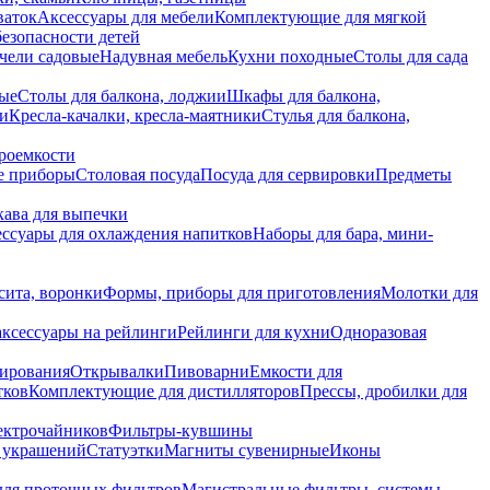
ваток
Аксессуары для мебели
Комплектующие для мягкой
безопасности детей
чели садовые
Надувная мебель
Кухни походные
Столы для сада
вые
Столы для балкона, лоджии
Шкафы для балкона,
ии
Кресла-качалки, кресла-маятники
Стулья для балкона,
роемкости
е приборы
Столовая посуда
Посуда для сервировки
Предметы
укава для выпечки
ссуары для охлаждения напитков
Наборы для бара, мини-
сита, воронки
Формы, приборы для приготовления
Молотки для
аксессуары на рейлинги
Рейлинги для кухни
Одноразовая
вирования
Открывалки
Пивоварни
Емкости для
тков
Комплектующие для дистилляторов
Прессы, дробилки для
лектрочайников
Фильтры-кувшины
я украшений
Статуэтки
Магниты сувенирные
Иконы
ля проточных фильтров
Магистральные фильтры, системы