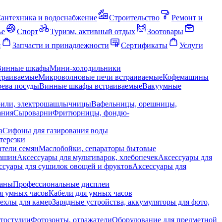
антехника и водоснабжение
Строительство
Ремонт и
ье
Спорт
Туризм, активный отдых
Зоотовары
я
Запчасти и принадлежности
Сертификаты
Услуги
Винные шкафы
Мини-холодильники
траиваемые
Микроволновые печи встраиваемые
Кофемашины
ева посуды
Винные шкафы встраиваемые
Вакуумные
рили, электрошашлычницы
Вафельницы, орешницы,
ания
Сыроварни
Фритюрницы, фондю-
а
Сифоны для газирования воды
терезки
тели семян
Маслобойки, сепараторы бытовые
машин
Аксессуары для мультиварок, хлебопечек
Аксессуары для
ссуары для сушилок овощей и фруктов
Аксессуары для
раны
Профессиональные дисплеи
я умных часов
Кабели для умных часов
ехлы для камер
Зарядные устройства, аккумуляторы для фото,
тостудии
Фотозонты, отражатели
Оборудование для предметной