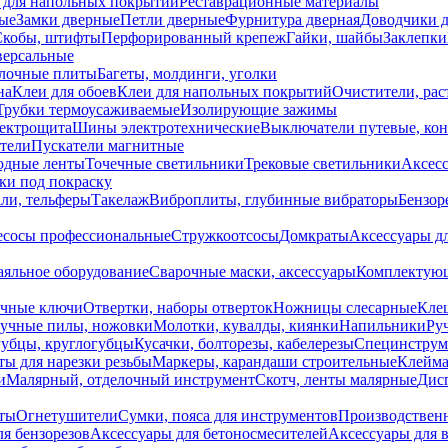
 для напольных покрытий
Реставрационные материалы
ые
Замки дверные
Петли дверные
Фурнитура дверная
Доводчики 
Скобы, штифты
Перфорированный крепеж
Гайки, шайбы
Заклепки
ерсальные
лочные плиты
Багеты, молдинги, уголки
на
Клеи для обоев
Клеи для напольных покрытий
Очистители, рас
Трубки термоусаживаемые
Изолирующие зажимы
лектрощита
Шины электротехнические
Выключатели путевые, ко
атели
Пускатели магнитные
одные ленты
Точечные светильники
Трековые светильники
Аксесс
и под покраску
ли, тельферы
Такелаж
Виброплиты, глубинные вибраторы
Бензор
сосы профессиональные
Стружкоотсосы
Домкраты
Аксессуары д
аяльное оборудование
Сварочные маски, аксессуары
Комплектующ
ечные ключи
Отвертки, наборы отверток
Ножницы слесарные
Кле
учные пилы, ножовки
Молотки, кувалды, киянки
Напильники
Ру
убцы, круглогубцы
Кусачки, болторезы, кабелерезы
Специнструм
ы для нарезки резьбы
Маркеры, карандаши строительные
Клейма
и
Малярный, отделочный инструмент
Скотч, ленты малярные
Дисп
иты
Огнетушители
Сумки, пояса для инструментов
Производствен
я бензорезов
Аксессуары для бетоносмесителей
Аксессуары для 