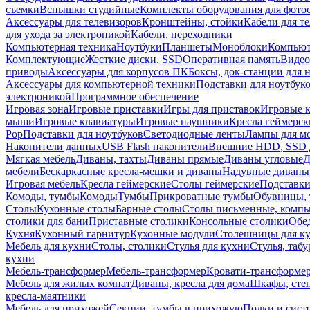
съемки
Вспышки студийные
Комплекты оборудования для фото
Аксессуары для телевизоров
Кронштейны, стойки
Кабели для т
для ухода за электроникой
Кабели, переходники
Компьютерная техника
Ноутбуки
Планшеты
Моноблоки
Компью
Комплектующие
Жесткие диски, SSD
Оперативная память
Видео
приводы
Аксессуары для корпусов ПК
Боксы, док-станции для 
Аксессуары для компьютерной техники
Подставки для ноутбук
электроникой
Программное обеспечение
Игровая зона
Игровые приставки
Игры для приставок
Игровые 
мыши
Игровые клавиатуры
Игровые наушники
Кресла геймерск
Pop
Подставки для ноутбуков
Светодиодные ленты
Лампы для м
Накопители данных
USB Flash накопители
Внешние HDD, SSD 
Мягкая мебель
Диваны, тахты
Диваны прямые
Диваны угловые
Д
мебели
Бескаркасные кресла-мешки и диваны
Надувные диваны
Игровая мебель
Кресла геймерские
Столы геймерские
Подставки
Комоды, тумбы
Комоды
Тумбы
Прикроватные тумбы
Обувницы, 
Столы
Кухонные столы
Барные столы
Столы письменные, комп
столики для бани
Приставные столики
Консольные столики
Обе
Кухня
Кухонный гарнитур
Кухонные модули
Столешницы для к
Мебель для кухни
Столы, столики
Стулья для кухни
Стулья, таб
кухни
Мебель-трансформер
Мебель-трансформер
Кровати-трансформе
Мебель для жилых комнат
Диваны, кресла для дома
Шкафы, стен
кресла-маятники
Мебель для прихожей
Секции, тумбы в прихожую
Полки и сист