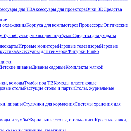
сессуары для ТВ
Аксессуары для проектора
Очки 3D
Средства
ание
 охлаждения
Корпуса для компьютеров
Процессоры
Оптические
утбуков
Сумки, чехлы для ноутбуков
Средства для ухода за
деокарты
Игровые мониторы
Игровые телевизоры
Игровые
акустика
Аксессуары для геймеров
Фигурки Funko
 диски
Детские диваны
Диваны садовые
Комплекты мягкой
ики, комоды
Тумбы под ТВ
Комоды пластиковые
довые столы
Растущие столы и парты
Столы, журнальные
ки, диваны
Стульчики для кормления
Системы хранения для
моды и тумбы
Журнальные столы, столы-книги
Кресла-качалки,
ки, скамьи
Ключницы, газетницы