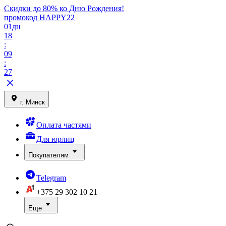
Скидки до 80% ко Дню Рождения!
промокод HAPPY22
01
дн
18
:
09
:
27
г. Минск
Оплата частями
Для юрлиц
Покупателям
Telegram
+375 29
302 10 21
Еще