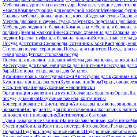
Мебельная фурнитура и аксессуары
Комплектующие для столов
мебели
Комплектующие для корпусной мебели
Мебельная фурн
Садовая мебель
Садовые диваны, кресла
Садовые стулья
Садовые
Мебель для бани и сауны
Стулья, табуретки, подставки для бани
Мебель для лоджии и балкона
Комплекты мебели для балкона, 
лоджии
Дверцы жалюзийные
Системы хранения для балкона, л
лоджии
Кресла, пуфы для балкона, лоджии
Компактные столы дл
Посуда для готовки
Сковороды, сотейники, воки
Кастрюли, ков
Столовая посуда, сервировка
Посуда для напитков
Посуда для г
сервировки
Детская столовая посуда
Посуда для выпечки, запекания
Формы для выпечки, запекания
Аксессуары для бара
Сервировка для напитков
Аксессуары для 
бары
Штопоры, открывалки для бутылок
Кухонные ножи, аксессуары
Ножи
Аксессуары для кухонных н
Кухонные принадлежности
Кухонные приборы
Терки, овощерез
мяса, тендерайзеры
Кухонные мелочи
Миски
Организация хранения на кухне
Посуда для хранения
Органайзе
посуда, упаковка
Вакуумные пакеты, контейнеры
Консервирование и дистилляция
Автоклавы для консервирован
брожения
Ингредиенты для приготовления алкогольных напит
виноделия и пивоварения
Дистилляторы бытовые
Турки, заварочные чайники
Чайники заварочные, кофейники
Ча
Сувениры
Копилки
Картины, постеры
Фотоальбомы
Рамки для ф
Подарки
Подарки, подарочные наборы
Подарочные наборы косм
Водоснабжение
Водонагреватели
Бытовые насосы
Проточные фи