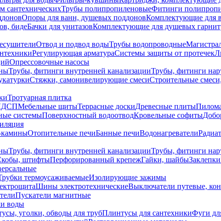
ем сантехнических
Трубы полипропиленовые
Фитинги полипроп
ддонов
Опоры для ванн, душевых поддонов
Комплектующие для 
ов, биде
Бачки для унитазов
Комплектующие для душевых гарнит
есушители
Отвод и подвод воды
Трубы водопроводные
Магистрал
антехники
Регулирующая арматура
Системы защиты от протечек
Л
ций
Опрессовочные насосы
ны
Трубы, фитинги внутренней канализации
Трубы, фитинги на
катурки
Стяжки, самонивелирующие смеси
Строительные смеси,
ки
Тротуарная плитка
ЛДСП
Мебельные щиты
Террасные доски
Древесные плиты
Пилом
ные системы
Поверхностный водоотвод
Кровельные софиты
Добо
тиляция
-камины
Отопительные печи
Банные печи
Водонагреватели
Радиат
ны
Трубы, фитинги внутренней канализации
Трубы, фитинги на
Скобы, штифты
Перфорированный крепеж
Гайки, шайбы
Заклепки
ерсальные
Трубки термоусаживаемые
Изолирующие зажимы
лектрощита
Шины электротехнические
Выключатели путевые, ко
атели
Пускатели магнитные
ки воды
усы, уголки, обводы для труб
Плинтусы для сантехники
Фуги дл