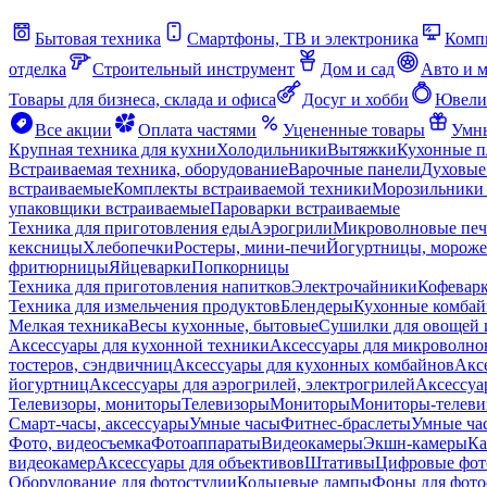
Бытовая техника
Смартфоны, ТВ и электроника
Комп
отделка
Строительный инструмент
Дом и сад
Авто и 
Товары для бизнеса, склада и офиса
Досуг и хобби
Ювели
Все акции
Оплата частями
Уцененные товары
Умны
Крупная техника для кухни
Холодильники
Вытяжки
Кухонные 
Встраиваемая техника, оборудование
Варочные панели
Духовые
встраиваемые
Комплекты встраиваемой техники
Морозильники 
упаковщики встраиваемые
Пароварки встраиваемые
Техника для приготовления еды
Аэрогрили
Микроволновые пе
кексницы
Хлебопечки
Ростеры, мини-печи
Йогуртницы, морож
фритюрницы
Яйцеварки
Попкорницы
Техника для приготовления напитков
Электрочайники
Кофевар
Техника для измельчения продуктов
Блендеры
Кухонные комбай
Мелкая техника
Весы кухонные, бытовые
Сушилки для овощей 
Аксессуары для кухонной техники
Аксессуары для микроволно
тостеров, сэндвичниц
Аксессуары для кухонных комбайнов
Акс
йогуртниц
Аксессуары для аэрогрилей, электрогрилей
Аксессуа
Телевизоры, мониторы
Телевизоры
Мониторы
Мониторы-телеви
Смарт-часы, аксессуары
Умные часы
Фитнес-браслеты
Умные ча
Фото, видеосъемка
Фотоаппараты
Видеокамеры
Экшн-камеры
Ка
видеокамер
Аксессуары для объективов
Штативы
Цифровые фот
Оборудование для фотостудии
Кольцевые лампы
Фоны для фото