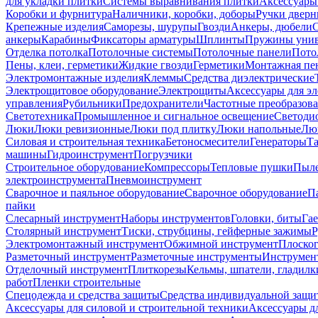
для укладки плитки
Системы выравнивания плитки
Аксессуары
Коробки и фурнитура
Наличники, коробки, доборы
Ручки дверн
Крепежные изделия
Саморезы, шурупы
Гвозди
Анкеры, дюбели
анкеры
Карабины
Фиксаторы арматуры
Шплинты
Пружины унив
Отделка потолка
Потолочные системы
Потолочные панели
Пото
Пены, клеи, герметики
Жидкие гвозди
Герметики
Монтажная пе
Электромонтажные изделия
Клеммы
Средства диэлектрические
Электрощитовое оборудование
Электрощиты
Аксессуары для э
управления
Рубильники
Предохранители
Частотные преобразов
Светотехника
Промышленное и сигнальное освещение
Светоди
Люки
Люки ревизионные
Люки под плитку
Люки напольные
Люк
Силовая и строительная техника
Бетоносмесители
Генераторы
Та
машины
Гидроинструмент
Погрузчики
Строительное оборудование
Компрессоры
Тепловые пушки
Пыле
электроинструмента
Пневмоинструмент
Сварочное и паяльное оборудование
Сварочное оборудование
П
пайки
Слесарный инструмент
Наборы инструментов
Головки, биты
Га
Столярный инструмент
Тиски, струбцины, гейферные зажимы
Р
Электромонтажный инструмент
Обжимной инструмент
Плоског
Разметочный инструмент
Разметочные инструменты
Инструмент
Отделочный инструмент
Плиткорезы
Кельмы, шпатели, гладилк
работ
Пленки строительные
Спецодежда и средства защиты
Средства индивидуальной защ
Аксессуары для силовой и строительной техники
Аксессуары дл