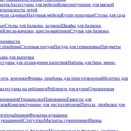
ваток
Аксессуары для мебели
Комплектующие для мягкой
безопасности детей
чели садовые
Надувная мебель
Кухни походные
Столы для сада
вые
Столы для балкона, лоджии
Шкафы для балкона,
ии
Кресла-качалки, кресла-маятники
Стулья для балкона,
роемкости
е приборы
Столовая посуда
Посуда для сервировки
Предметы
укава для выпечки
ссуары для охлаждения напитков
Наборы для бара, мини-
сита, воронки
Формы, приборы для приготовления
Молотки для
аксессуары на рейлинги
Рейлинги для кухни
Одноразовая
вирования
Открывалки
Пивоварни
Емкости для
тков
Комплектующие для дистилляторов
Прессы, дробилки для
лектрочайников
Фильтры-кувшины
я украшений
Статуэтки
Магниты сувенирные
Иконы
ля проточных фильтров
Магистральные фильтры, системы