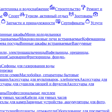
антехника и водоснабжение
Строительство
Ремонт и
ье
Спорт
Туризм, активный отдых
Зоотовары
я
Запчасти и принадлежности
Сертификаты
Услуги
Винные шкафы
Мини-холодильники
траиваемые
Микроволновые печи встраиваемые
Кофемашины
ева посуды
Винные шкафы встраиваемые
Вакуумные
рили, электрошашлычницы
Вафельницы, орешницы,
ания
Сыроварни
Фритюрницы, фондю-
а
Сифоны для газирования воды
терезки
тели семян
Маслобойки, сепараторы бытовые
машин
Аксессуары для мультиварок, хлебопечек
Аксессуары для
ссуары для сушилок овощей и фруктов
Аксессуары для
раны
Профессиональные дисплеи
я умных часов
Кабели для умных часов
ехлы для камер
Зарядные устройства, аккумуляторы для фото,
тостудии
Фотозонты, отражатели
Оборудование для предметной