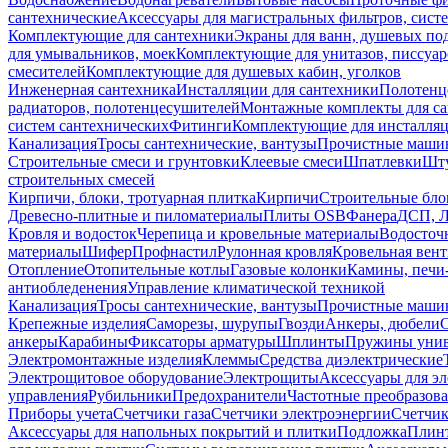
сантехнические
Аксессуары для магистральных фильтров, сист
Комплектующие для сантехники
Экраны для ванн, душевых по
для умывальников, моек
Комплектующие для унитазов, писсуар
смесителей
Комплектующие для душевых кабин, уголков
Инженерная сантехника
Инсталляции для сантехники
Полотенц
радиаторов, полотенцесушителей
Монтажные комплекты для с
систем сантехнических
Фитинги
Комплектующие для инсталля
Канализация
Тросы сантехнические, вантузы
Прочистные маши
Строительные смеси и грунтовки
Клеевые смеси
Шпатлевки
Шту
строительных смесей
Кирпичи, блоки, тротуарная плитка
Кирпичи
Строительные бло
Древесно-плитные и пиломатериалы
Плиты OSB
Фанера
ДСП, 
Кровля и водосток
Черепица и кровельные материалы
Водосточ
материалы
Шифер
Профнастил
Рулонная кровля
Кровельная вен
Отопление
Отопительные котлы
Газовые колонки
Камины, печи
антиобледенения
Управление климатической техникой
Канализация
Тросы сантехнические, вантузы
Прочистные маши
Крепежные изделия
Саморезы, шурупы
Гвозди
Анкеры, дюбели
анкеры
Карабины
Фиксаторы арматуры
Шплинты
Пружины унив
Электромонтажные изделия
Клеммы
Средства диэлектрические
Электрощитовое оборудование
Электрощиты
Аксессуары для э
управления
Рубильники
Предохранители
Частотные преобразов
Приборы учета
Счетчики газа
Счетчики электроэнергии
Счетчи
Аксессуары для напольных покрытий и плитки
Подложка
Плинт