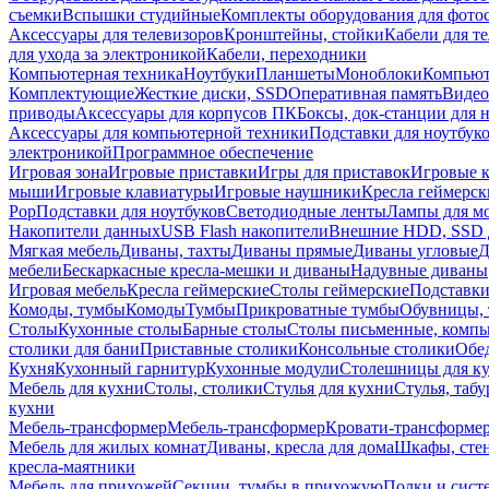
съемки
Вспышки студийные
Комплекты оборудования для фото
Аксессуары для телевизоров
Кронштейны, стойки
Кабели для т
для ухода за электроникой
Кабели, переходники
Компьютерная техника
Ноутбуки
Планшеты
Моноблоки
Компью
Комплектующие
Жесткие диски, SSD
Оперативная память
Видео
приводы
Аксессуары для корпусов ПК
Боксы, док-станции для 
Аксессуары для компьютерной техники
Подставки для ноутбук
электроникой
Программное обеспечение
Игровая зона
Игровые приставки
Игры для приставок
Игровые 
мыши
Игровые клавиатуры
Игровые наушники
Кресла геймерск
Pop
Подставки для ноутбуков
Светодиодные ленты
Лампы для м
Накопители данных
USB Flash накопители
Внешние HDD, SSD 
Мягкая мебель
Диваны, тахты
Диваны прямые
Диваны угловые
Д
мебели
Бескаркасные кресла-мешки и диваны
Надувные диваны
Игровая мебель
Кресла геймерские
Столы геймерские
Подставки
Комоды, тумбы
Комоды
Тумбы
Прикроватные тумбы
Обувницы, 
Столы
Кухонные столы
Барные столы
Столы письменные, комп
столики для бани
Приставные столики
Консольные столики
Обе
Кухня
Кухонный гарнитур
Кухонные модули
Столешницы для к
Мебель для кухни
Столы, столики
Стулья для кухни
Стулья, таб
кухни
Мебель-трансформер
Мебель-трансформер
Кровати-трансформе
Мебель для жилых комнат
Диваны, кресла для дома
Шкафы, стен
кресла-маятники
Мебель для прихожей
Секции, тумбы в прихожую
Полки и сист