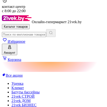
контакт-центр
с
8:00
до
22:00
Онлайн-гипермаркет 21vek.by
Каталог товаров
Избранное
Аккаунт
Корзина
Все акции
Уценка
Климат
Батуты бассейны
21vek СТРОЙ
21vek ДОМ
21vek БИЗНЕС