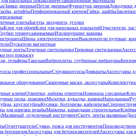
 для напольных покрытий
Реставрационные материалы
ые
Замки дверные
Петли дверные
Фурнитура дверная
Доводчики 
Скобы, штифты
Перфорированный крепеж
Гайки, шайбы
Заклепки
ерсальные
лочные плиты
Багеты, молдинги, уголки
на
Клеи для обоев
Клеи для напольных покрытий
Очистители, рас
Трубки термоусаживаемые
Изолирующие зажимы
лектрощита
Шины электротехнические
Выключатели путевые, ко
атели
Пускатели магнитные
одные ленты
Точечные светильники
Трековые светильники
Аксесс
и под покраску
ли, тельферы
Такелаж
Виброплиты, глубинные вибраторы
Бензор
сосы профессиональные
Стружкоотсосы
Домкраты
Аксессуары д
аяльное оборудование
Сварочные маски, аксессуары
Комплектующ
ечные ключи
Отвертки, наборы отверток
Ножницы слесарные
Кле
учные пилы, ножовки
Молотки, кувалды, киянки
Напильники
Ру
убцы, круглогубцы
Кусачки, болторезы, кабелерезы
Специнструм
ы для нарезки резьбы
Маркеры, карандаши строительные
Клейма
и
Малярный, отделочный инструмент
Скотч, ленты малярные
Дисп
иты
Огнетушители
Сумки, пояса для инструментов
Производствен
я бензорезов
Аксессуары для бетоносмесителей
Аксессуары для 