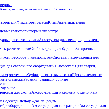
дверные
Болты, винты, шпильки
Хомуты
Химические
творители
Фиксаторы резьбы
Клеи
Герметики, пены
нцевые
Трансформаторы
Аппаратура
уары для светотехники
Аксессуары для светодиодных лент
езы, резчики швов
Стойки, дрели для бурения
Затирочные
ля компрессоров, пневмосистем
Системы пылеудаления для
ие для сварочного оборудования
Аксессуары для сварки,
щи строительные
Зубила, керны, выколотки
Щетки слесарные
чные стамески
Рубанки, рашпили ручные
енты
 ударные
енсеры для скотча
Аксессуары для малярных, отделочных
ная одежда
Спецодежда
Спецобувь
виброоборудования
Аксессуары для генераторов
Аксессуары для