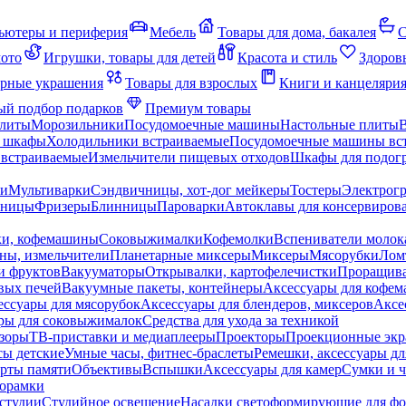
ьютеры и периферия
Мебель
Товары для дома, бакалея
С
мото
Игрушки, товары для детей
Красота и стиль
Здоров
рные украшения
Товары для взрослых
Книги и канцеляри
й подбор подарков
Премиум товары
плиты
Морозильники
Посудомоечные машины
Настольные плиты
 шкафы
Холодильники встраиваемые
Посудомоечные машины вс
встраиваемые
Измельчители пищевых отходов
Шкафы для подогр
чи
Мультиварки
Сэндвичницы, хот-дог мейкеры
Тостеры
Электрог
еницы
Фризеры
Блинницы
Пароварки
Автоклавы для консервиров
ки, кофемашины
Соковыжималки
Кофемолки
Вспениватели молок
ны, измельчители
Планетарные миксеры
Миксеры
Мясорубки
Лом
и фруктов
Вакууматоры
Открывалки, картофелечистки
Проращива
вых печей
Вакуумные пакеты, контейнеры
Аксессуары для кофе
ессуары для мясорубок
Аксессуары для блендеров, миксеров
Аксе
ры для соковыжималок
Средства для ухода за техникой
зоры
ТВ-приставки и медиаплееры
Проекторы
Проекционные эк
сы детские
Умные часы, фитнес-браслеты
Ремешки, аксессуары дл
рты памяти
Объективы
Вспышки
Аксессуары для камер
Сумки и ч
орамки
студии
Студийное освещение
Насадки светоформирующие для фо