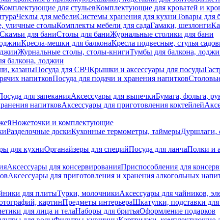
Комплектующие для стульев
Комплектующие для кроватей и кро
итура
Чехлы для мебели
Системы хранения для кухни
Товары для 
, уличные столы
Комплекты мебели для сада
Гамаки, шезлонги
Ка
Скамьи для бани
Столы для бани
Журнальные столики для бани
лоджии
Кресла-мешки для балкона
Кресла подвесные, стулья садо
оджии
Журнальные столы, столы-книги
Тумбы для балкона, лодж
я балкона, лоджии
ши, казаны
Посуда для СВЧ
Крышки и аксессуары для посуды
Гаст
орячих напитков
Посуда для подачи и хранения напитков
Столовы
Посуда для запекания
Аксессуары для выпечки
Бумага, фольга, р
хранения напитков
Аксессуары для приготовления коктейлей
Аксе
ожей
Ножеточки и комплектующие
ки
Разделочные доски
Кухонные термометры, таймеры
Дуршлаги, 
ры для кухни
Органайзеры для специй
Посуда для ланча
Полки и 
ия
Аксессуары для консервирования
Приспособления для консер
ков
Аксессуары для приготовления и хранения алкогольных напи
йники для плиты
Турки, молочники
Аксессуары для чайников, э
отографий, картин
Предметы интерьера
Шкатулки, подставки дл
етики для лица и тела
Наборы для бритья
Оформление подарков
льтры для воды
Фильтры-кувшины
Картриджи, комплектующие д