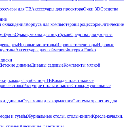
сессуары для ТВ
Аксессуары для проектора
Очки 3D
Средства
ание
 охлаждения
Корпуса для компьютеров
Процессоры
Оптические
утбуков
Сумки, чехлы для ноутбуков
Средства для ухода за
деокарты
Игровые мониторы
Игровые телевизоры
Игровые
акустика
Аксессуары для геймеров
Фигурки Funko
 диски
Детские диваны
Диваны садовые
Комплекты мягкой
ики, комоды
Тумбы под ТВ
Комоды пластиковые
довые столы
Растущие столы и парты
Столы, журнальные
ки, диваны
Стульчики для кормления
Системы хранения для
моды и тумбы
Журнальные столы, столы-книги
Кресла-качалки,
ки, скамьи
Ключницы, газетницы