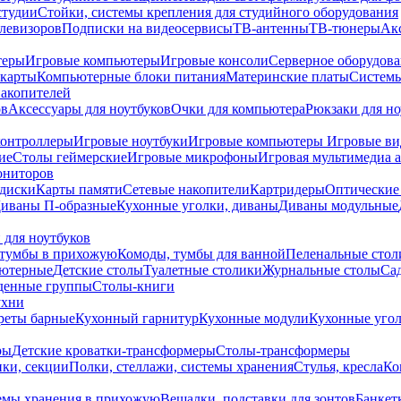
студии
Стойки, системы крепления для студийного оборудования
елевизоров
Подписки на видеосервисы
ТВ-антенны
ТВ-тюнеры
Ак
теры
Игровые компьютеры
Игровые консоли
Серверное оборудов
карты
Компьютерные блоки питания
Материнские платы
Системы
накопителей
ов
Аксессуары для ноутбуков
Очки для компьютера
Рюкзаки для но
контроллеры
Игровые ноутбуки
Игровые компьютеры
Игровые ви
ие
Столы геймерские
Игровые микрофоны
Игровая мультимедиа 
ониторов
диски
Карты памяти
Сетевые накопители
Картридеры
Оптические
иваны П-образные
Кухонные уголки, диваны
Диваны модульные
 для ноутбуков
тумбы в прихожую
Комоды, тумбы для ванной
Пеленальные стол
ьютерные
Детские столы
Туалетные столики
Журнальные столы
Са
денные группы
Столы-книги
ухни
уреты барные
Кухонный гарнитур
Кухонные модули
Кухонные угол
ры
Детские кроватки-трансформеры
Столы-трансформеры
ки, секции
Полки, стеллажи, системы хранения
Стулья, кресла
Ко
емы хранения в прихожую
Вешалки, подставки для зонтов
Банкет