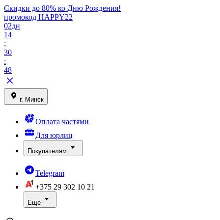
Скидки до 80% ко Дню Рождения!
промокод HAPPY22
02
дн
14
:
30
:
48
г. Минск
Оплата частями
Для юрлиц
Покупателям
Telegram
+375 29
302 10 21
Еще