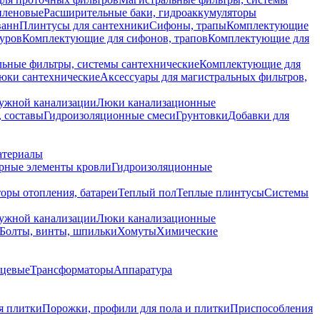
иленовые
Расширительные баки, гидроаккумуляторы
ванн
Плинтусы для сантехники
Сифоны, трапы
Комплектующие
уров
Комплектующие для сифонов, трапов
Комплектующие для
ьные фильтры, системы сантехнические
Комплектующие для
юки сантехнические
Аксессуары для магистральных фильтров,
ружной канализации
Люки канализационные
 составы
Гидроизоляционные смеси
Грунтовки
Добавки для
атериалы
рные элементы кровли
Гидроизоляционные
оры отопления, батареи
Теплый пол
Теплые плинтусы
Системы
ружной канализации
Люки канализационные
Болты, винты, шпильки
Хомуты
Химические
нцевые
Трансформаторы
Аппаратура
я плитки
Порожки, профили для пола и плитки
Приспособления