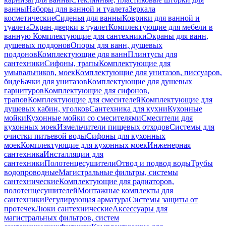
ванны
Наборы для ванной и туалета
Зеркала
косметические
Сиденья для ванны
Коврики для ванной и
туалета
Экран-дверки в туалет
Комплектующие для мебели в
ванную
Комплектующие для сантехники
Экраны для ванн,
душевых поддонов
Опоры для ванн, душевых
поддонов
Комплектующие для ванн
Плинтусы для
сантехники
Сифоны, трапы
Комплектующие для
умывальников, моек
Комплектующие для унитазов, писсуаров,
биде
Бачки для унитазов
Комплектующие для душевых
гарнитуров
Комплектующие для сифонов,
трапов
Комплектующие для смесителей
Комплектующие для
душевых кабин, уголков
Сантехника для кухни
Кухонные
мойки
Кухонные мойки со смесителями
Смесители для
кухонных моек
Измельчители пищевых отходов
Системы для
очистки питьевой воды
Сифоны для кухонных
моек
Комплектующие для кухонных моек
Инженерная
сантехника
Инсталляции для
сантехники
Полотенцесушители
Отвод и подвод воды
Трубы
водопроводные
Магистральные фильтры, системы
сантехнические
Комплектующие для радиаторов,
полотенцесушителей
Монтажные комплекты для
сантехники
Регулирующая арматура
Системы защиты от
протечек
Люки сантехнические
Аксессуары для
магистральных фильтров, систем