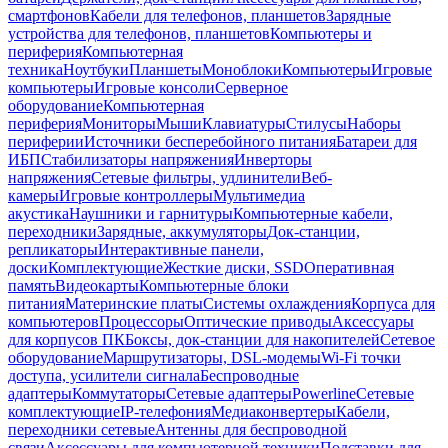
смартфонов
Кабели для телефонов, планшетов
Зарядные
устройства для телефонов, планшетов
Компьютеры и
периферия
Компьютерная
техника
Ноутбуки
Планшеты
Моноблоки
Компьютеры
Игровые
компьютеры
Игровые консоли
Серверное
оборудование
Компьютерная
периферия
Мониторы
Мыши
Клавиатуры
Стилусы
Наборы
периферии
Источники бесперебойного питания
Батареи для
ИБП
Стабилизаторы напряжения
Инверторы
напряжения
Сетевые фильтры, удлинители
Веб-
камеры
Игровые контроллеры
Мультимедиа
акустика
Наушники и гарнитуры
Компьютерные кабели,
переходники
Зарядные, аккумуляторы
Док-станции,
репликаторы
Интерактивные панели,
доски
Комплектующие
Жесткие диски, SSD
Оперативная
память
Видеокарты
Компьютерные блоки
питания
Материнские платы
Системы охлаждения
Корпуса для
компьютеров
Процессоры
Оптические приводы
Аксессуары
для корпусов ПК
Боксы, док-станции для накопителей
Сетевое
оборудование
Маршрутизаторы, DSL-модемы
Wi-Fi точки
доступа, усилители сигнала
Беспроводные
адаптеры
Коммутаторы
Сетевые адаптеры
Powerline
Сетевые
комплектующие
IP-телефония
Медиаконвертеры
Кабели,
переходники сетевые
Антенны для беспроводной
связи
Аксессуары для компьютерной техники
Подставки для