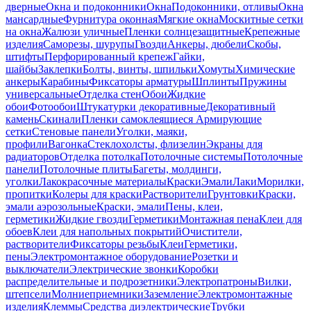
дверные
Окна и подоконники
Окна
Подоконники, отливы
Окна
мансардные
Фурнитура оконная
Мягкие окна
Москитные сетки
на окна
Жалюзи уличные
Пленки солнцезащитные
Крепежные
изделия
Саморезы, шурупы
Гвозди
Анкеры, дюбели
Скобы,
штифты
Перфорированный крепеж
Гайки,
шайбы
Заклепки
Болты, винты, шпильки
Хомуты
Химические
анкеры
Карабины
Фиксаторы арматуры
Шплинты
Пружины
универсальные
Отделка стен
Обои
Жидкие
обои
Фотообои
Штукатурки декоративные
Декоративный
камень
Скинали
Пленки самоклеящиеся
Армирующие
сетки
Стеновые панели
Уголки, маяки,
профили
Вагонка
Стеклохолсты, флизелин
Экраны для
радиаторов
Отделка потолка
Потолочные системы
Потолочные
панели
Потолочные плиты
Багеты, молдинги,
уголки
Лакокрасочные материалы
Краски
Эмали
Лаки
Морилки,
пропитки
Колеры для краски
Растворители
Грунтовки
Краски,
эмали аэрозольные
Краски, эмали
Пены, клеи,
герметики
Жидкие гвозди
Герметики
Монтажная пена
Клеи для
обоев
Клеи для напольных покрытий
Очистители,
растворители
Фиксаторы резьбы
Клеи
Герметики,
пены
Электромонтажное оборудование
Розетки и
выключатели
Электрические звонки
Коробки
распределительные и подрозетники
Электропатроны
Вилки,
штепсели
Молниеприемники
Заземление
Электромонтажные
изделия
Клеммы
Средства диэлектрические
Трубки