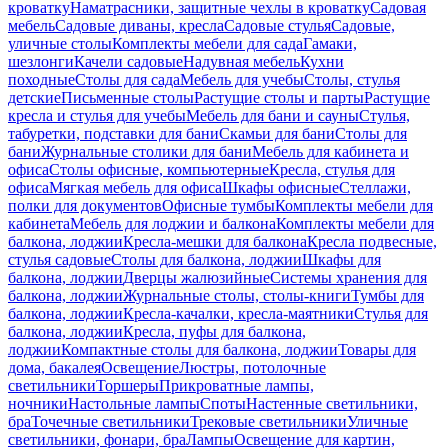
кроватку
Наматрасники, защитные чехлы в кроватку
Садовая
мебель
Садовые диваны, кресла
Садовые стулья
Садовые,
уличные столы
Комплекты мебели для сада
Гамаки,
шезлонги
Качели садовые
Надувная мебель
Кухни
походные
Столы для сада
Мебель для учебы
Столы, стулья
детские
Письменные столы
Растущие столы и парты
Растущие
кресла и стулья для учебы
Мебель для бани и сауны
Стулья,
табуретки, подставки для бани
Скамьи для бани
Столы для
бани
Журнальные столики для бани
Мебель для кабинета и
офиса
Столы офисные, компьютерные
Кресла, стулья для
офиса
Мягкая мебель для офиса
Шкафы офисные
Стеллажи,
полки для документов
Офисные тумбы
Комплекты мебели для
кабинета
Мебель для лоджии и балкона
Комплекты мебели для
балкона, лоджии
Кресла-мешки для балкона
Кресла подвесные,
стулья садовые
Столы для балкона, лоджии
Шкафы для
балкона, лоджии
Дверцы жалюзийные
Системы хранения для
балкона, лоджии
Журнальные столы, столы-книги
Тумбы для
балкона, лоджии
Кресла-качалки, кресла-маятники
Стулья для
балкона, лоджии
Кресла, пуфы для балкона,
лоджии
Компактные столы для балкона, лоджии
Товары для
дома, бакалея
Освещение
Люстры, потолочные
светильники
Торшеры
Прикроватные лампы,
ночники
Настольные лампы
Споты
Настенные светильники,
бра
Точечные светильники
Трековые светильники
Уличные
светильники, фонари, бра
Лампы
Освещение для картин,