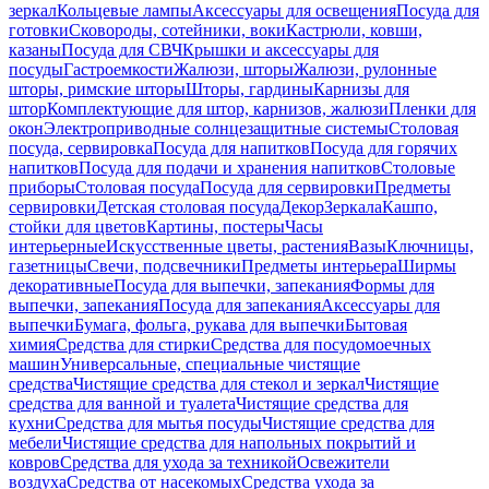
зеркал
Кольцевые лампы
Аксессуары для освещения
Посуда для
готовки
Сковороды, сотейники, воки
Кастрюли, ковши,
казаны
Посуда для СВЧ
Крышки и аксессуары для
посуды
Гастроемкости
Жалюзи, шторы
Жалюзи, рулонные
шторы, римские шторы
Шторы, гардины
Карнизы для
штор
Комплектующие для штор, карнизов, жалюзи
Пленки для
окон
Электроприводные солнцезащитные системы
Столовая
посуда, сервировка
Посуда для напитков
Посуда для горячих
напитков
Посуда для подачи и хранения напитков
Столовые
приборы
Столовая посуда
Посуда для сервировки
Предметы
сервировки
Детская столовая посуда
Декор
Зеркала
Кашпо,
стойки для цветов
Картины, постеры
Часы
интерьерные
Искусственные цветы, растения
Вазы
Ключницы,
газетницы
Свечи, подсвечники
Предметы интерьера
Ширмы
декоративные
Посуда для выпечки, запекания
Формы для
выпечки, запекания
Посуда для запекания
Аксессуары для
выпечки
Бумага, фольга, рукава для выпечки
Бытовая
химия
Средства для стирки
Средства для посудомоечных
машин
Универсальные, специальные чистящие
средства
Чистящие средства для стекол и зеркал
Чистящие
средства для ванной и туалета
Чистящие средства для
кухни
Средства для мытья посуды
Чистящие средства для
мебели
Чистящие средства для напольных покрытий и
ковров
Средства для ухода за техникой
Освежители
воздуха
Средства от насекомых
Средства ухода за