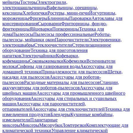
мейкеры
Тостеры
Электрогрили,
электрошашлычницы
Вафельницы, орешницы,
кексницы
Хлебопечки
Ростеры, мини-печи
Йогуртницы,
мороженицы
Фризеры
Блинницы
Пароварки
Автоклавы для
консервирования
Сыроварни
Фритюрницы, фондю-
фритюрницы
Яйцеварки
Попкорницы
Техника для
дома
Пылесосы
Пылесосы профессиональные
Роботы-
пылесосы, мойщики окон
Пароочистители
Электровеники,
электрошвабры
Стеклоочистители
Стерилизационное
оборудование
Техника для приготовления
напитков
Электрочайники
Кофеварки,
кофемашины
Соковыжималки
Кофемолки
Вспениватели
молока
Сифоны для газирования воды
Аксессуары для
домашней техники
Принадлежности для пылесосов
Щетки,
насадки для пылесосов
Аксессуары для роботов-
пылесосов
Расходные материалы для пылесосов
Станции,
аккумуляторы для роботов-пылесосов
Аксессуары для
швейных машин
Аксессуары для промышленного швейного
оборудования
Аксессуары для стиральных и сушильных
машин
Аксессуары для пароочистителей,
отпаривателей
Аксессуары для стеклоочистителей
Техника для
измельчения продуктов
Блендеры
Кухонные комбайны,
измельчители
Планетарные
миксеры
Миксеры
Мясорубки
Ломтерезки
Комплектующие для
климатической техники
Управление климатической