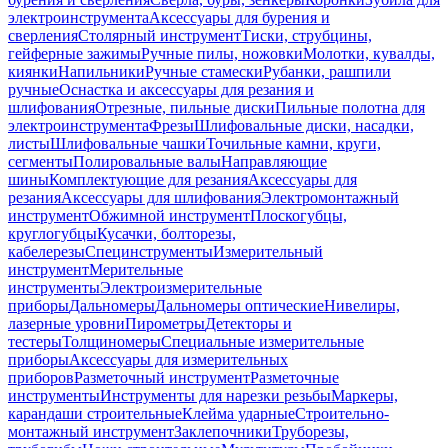
электроинструмента
Аксессуары для бурения и
сверления
Столярный инструмент
Тиски, струбцины,
гейферные зажимы
Ручные пилы, ножовки
Молотки, кувалды,
киянки
Напильники
Ручные стамески
Рубанки, рашпили
ручные
Оснастка и аксессуары для резания и
шлифования
Отрезные, пильные диски
Пильные полотна для
электроинструмента
Фрезы
Шлифовальные диски, насадки,
листы
Шлифовальные чашки
Точильные камни, круги,
сегменты
Полировальные валы
Направляющие
шины
Комплектующие для резания
Аксессуары для
резания
Аксессуары для шлифования
Электромонтажный
инструмент
Обжимной инструмент
Плоскогубцы,
круглогубцы
Кусачки, болторезы,
кабелерезы
Специнструменты
Измерительный
инструмент
Мерительные
инструменты
Электроизмерительные
приборы
Дальномеры
Дальномеры оптические
Нивелиры,
лазерные уровни
Пирометры
Детекторы и
тестеры
Толщиномеры
Специальные измерительные
приборы
Аксессуары для измерительных
приборов
Разметочный инструмент
Разметочные
инструменты
Инструменты для нарезки резьбы
Маркеры,
карандаши строительные
Клейма ударные
Строительно-
монтажный инструмент
Заклепочники
Труборезы,