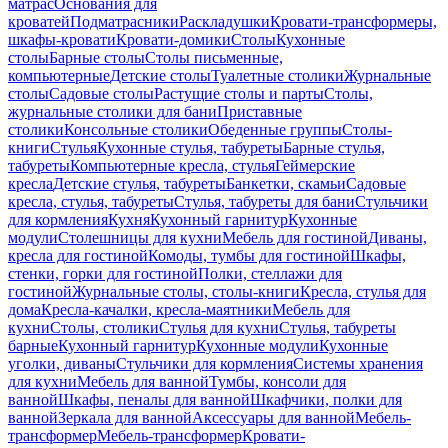
матрас
Основания для
кроватей
Подматрасники
Раскладушки
Кровати-трансформеры,
шкафы-кровати
Кровати-домики
Столы
Кухонные
столы
Барные столы
Столы письменные,
компьютерные
Детские столы
Туалетные столики
Журнальные
столы
Садовые столы
Растущие столы и парты
Столы,
журнальные столики для бани
Приставные
столики
Консольные столики
Обеденные группы
Столы-
книги
Стулья
Кухонные стулья, табуреты
Барные стулья,
табуреты
Компьютерные кресла, стулья
Геймерские
кресла
Детские стулья, табуреты
Банкетки, скамьи
Садовые
кресла, стулья, табуреты
Стулья, табуреты для бани
Стульчики
для кормления
Кухня
Кухонный гарнитур
Кухонные
модули
Столешницы для кухни
Мебель для гостиной
Диваны,
кресла для гостиной
Комоды, тумбы для гостиной
Шкафы,
стенки, горки для гостиной
Полки, стеллажи для
гостиной
Журнальные столы, столы-книги
Кресла, стулья для
дома
Кресла-качалки, кресла-маятники
Мебель для
кухни
Столы, столики
Стулья для кухни
Стулья, табуреты
барные
Кухонный гарнитур
Кухонные модули
Кухонные
уголки, диваны
Стульчики для кормления
Системы хранения
для кухни
Мебель для ванной
Тумбы, консоли для
ванной
Шкафы, пеналы для ванной
Шкафчики, полки для
ванной
Зеркала для ванной
Аксессуары для ванной
Мебель-
трансформер
Мебель-трансформер
Кровати-