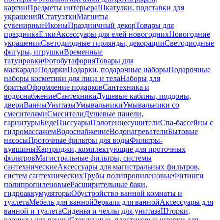
картин
Предметы интерьера
Шкатулки, подставки для
украшений
Статуэтки
Магниты
сувенирные
Иконы
Праздничный декор
Товары для
праздника
Елки
Аксессуары для елей новогодних
Новогодние
украшения
Светодиодные гирлянды, декорации
Светодиодные
фигуры, игрушки
Временные
татуировки
Фотобутафория
Товары для
маскарада
Подарки
Подарки, подарочные наборы
Подарочные
наборы косметики для лица и тела
Наборы для
бритья
Оформление подарков
Сантехника и
водоснабжение
Сантехника
Душевые кабины, поддоны,
двери
Ванны
Унитазы
Умывальники
Умывальники со
смесителями
Смесители
Душевые панели,
гарнитуры
Биде
Писсуары
Полотенцесушители
Спа-бассейны с
гидромассажем
Водоснабжение
Водонагреватели
Бытовые
насосы
Проточные фильтры для воды
Фильтры-
кувшины
Картриджи, комплектующие для проточных
фильтров
Магистральные фильтры, системы
сантехнические
Аксессуары для магистральных фильтров,
систем сантехнических
Трубы полипропиленовые
Фитинги
полипропиленовые
Расширительные баки,
гидроаккумуляторы
Обустройство ванной комнаты и
туалета
Мебель для ванной
Зеркала для ванной
Аксессуары для
ванной и туалета
Сиденья и чехлы для унитаза
Шторки,
карнизы для ванны
Стеклянные, пластиковые шторки для