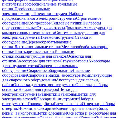
пистолеты
Профессиональные точильные
станки
Профессиональные
электроножницы
Пневмоинструмент
Наборы
профессионального электроинструмента
Строительное
оборудование
Компрессоры
Тепловые пушки
Пылесосы
профессиональные
Стружкоотсосы
Домкраты
Аксессуары для
компрессоров, пневмосистем
Системы пылеудаления для
электроинструмента
Пневмоинструмент
Станки и
оборудование
Деревообрабатывающие
станки
Ленточнопильные станки
Металлообрабатывающие
станки
Плиткорезные станки
Точильные
станки
Комплектующие для станков
Оснастка для
станков
Аксессуары для станков
Стружкоотсосы
Аксессуары
для стружкоотсосов
Сварочное и паяльное
оборудование
Сварочное оборудование
Паяльное
оборудование
Сварочные маски, аксессуары
Комплектующие
для сварочного оборудования
Аксессуары для сварки,
пайки
Оснастка для электроинструмента
Оснастка, наборы
оснастки
Насадки для граверов
Щетки для
электроинструмента
Развертки
Пуансоны
Щетки для
электродвигателей
Слесарный инструмент
Наборы
инструментов
Головки, биты
Гаечные ключи
Отвертки, наборы
отверток
Ножницы слесарные
Клещи строительные
Зубила,
керны, выколотки
Щетки слесарные
Оснастка и аксессуары для
бурения и сверления
Сверла, буры, зенкеры
Коронки
Зубила для