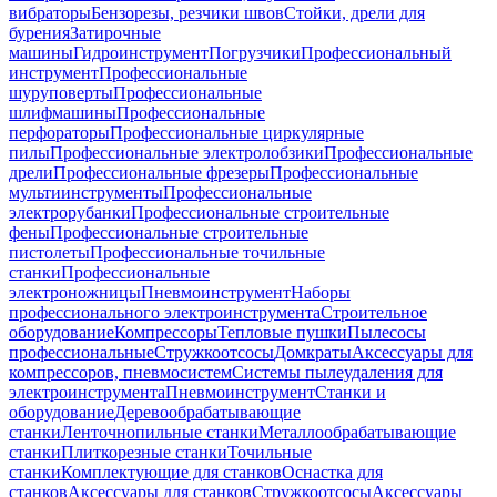
вибраторы
Бензорезы, резчики швов
Стойки, дрели для
бурения
Затирочные
машины
Гидроинструмент
Погрузчики
Профессиональный
инструмент
Профессиональные
шуруповерты
Профессиональные
шлифмашины
Профессиональные
перфораторы
Профессиональные циркулярные
пилы
Профессиональные электролобзики
Профессиональные
дрели
Профессиональные фрезеры
Профессиональные
мультиинструменты
Профессиональные
электрорубанки
Профессиональные строительные
фены
Профессиональные строительные
пистолеты
Профессиональные точильные
станки
Профессиональные
электроножницы
Пневмоинструмент
Наборы
профессионального электроинструмента
Строительное
оборудование
Компрессоры
Тепловые пушки
Пылесосы
профессиональные
Стружкоотсосы
Домкраты
Аксессуары для
компрессоров, пневмосистем
Системы пылеудаления для
электроинструмента
Пневмоинструмент
Станки и
оборудование
Деревообрабатывающие
станки
Ленточнопильные станки
Металлообрабатывающие
станки
Плиткорезные станки
Точильные
станки
Комплектующие для станков
Оснастка для
станков
Аксессуары для станков
Стружкоотсосы
Аксессуары