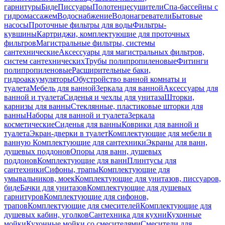
гарнитуры
Биде
Писсуары
Полотенцесушители
Спа-бассейны с
гидромассажем
Водоснабжение
Водонагреватели
Бытовые
насосы
Проточные фильтры для воды
Фильтры-
кувшины
Картриджи, комплектующие для проточных
фильтров
Магистральные фильтры, системы
сантехнические
Аксессуары для магистральных фильтров,
систем сантехнических
Трубы полипропиленовые
Фитинги
полипропиленовые
Расширительные баки,
гидроаккумуляторы
Обустройство ванной комнаты и
туалета
Мебель для ванной
Зеркала для ванной
Аксессуары для
ванной и туалета
Сиденья и чехлы для унитаза
Шторки,
карнизы для ванны
Стеклянные, пластиковые шторки для
ванны
Наборы для ванной и туалета
Зеркала
косметические
Сиденья для ванны
Коврики для ванной и
туалета
Экран-дверки в туалет
Комплектующие для мебели в
ванную
Комплектующие для сантехники
Экраны для ванн,
душевых поддонов
Опоры для ванн, душевых
поддонов
Комплектующие для ванн
Плинтусы для
сантехники
Сифоны, трапы
Комплектующие для
умывальников, моек
Комплектующие для унитазов, писсуаров,
биде
Бачки для унитазов
Комплектующие для душевых
гарнитуров
Комплектующие для сифонов,
трапов
Комплектующие для смесителей
Комплектующие для
душевых кабин, уголков
Сантехника для кухни
Кухонные
мойки
Кухонные мойки со смесителями
Смесители для