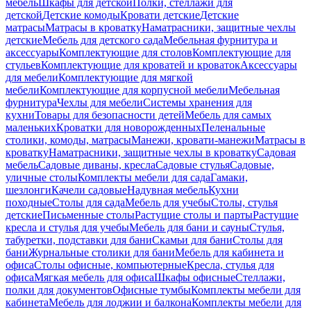
мебель
Шкафы для детской
Полки, стеллажи для
детской
Детские комоды
Кровати детские
Детские
матрасы
Матрасы в кроватку
Наматрасники, защитные чехлы
детские
Мебель для детского сада
Мебельная фурнитура и
аксессуары
Комплектующие для столов
Комплектующие для
стульев
Комплектующие для кроватей и кроваток
Аксессуары
для мебели
Комплектующие для мягкой
мебели
Комплектующие для корпусной мебели
Мебельная
фурнитура
Чехлы для мебели
Системы хранения для
кухни
Товары для безопасности детей
Мебель для самых
маленьких
Кроватки для новорожденных
Пеленальные
столики, комоды, матрасы
Манежи, кровати-манежи
Матрасы в
кроватку
Наматрасники, защитные чехлы в кроватку
Садовая
мебель
Садовые диваны, кресла
Садовые стулья
Садовые,
уличные столы
Комплекты мебели для сада
Гамаки,
шезлонги
Качели садовые
Надувная мебель
Кухни
походные
Столы для сада
Мебель для учебы
Столы, стулья
детские
Письменные столы
Растущие столы и парты
Растущие
кресла и стулья для учебы
Мебель для бани и сауны
Стулья,
табуретки, подставки для бани
Скамьи для бани
Столы для
бани
Журнальные столики для бани
Мебель для кабинета и
офиса
Столы офисные, компьютерные
Кресла, стулья для
офиса
Мягкая мебель для офиса
Шкафы офисные
Стеллажи,
полки для документов
Офисные тумбы
Комплекты мебели для
кабинета
Мебель для лоджии и балкона
Комплекты мебели для