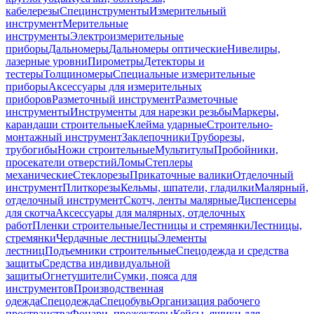
кабелерезы
Специнструменты
Измерительный
инструмент
Мерительные
инструменты
Электроизмерительные
приборы
Дальномеры
Дальномеры оптические
Нивелиры,
лазерные уровни
Пирометры
Детекторы и
тестеры
Толщиномеры
Специальные измерительные
приборы
Аксессуары для измерительных
приборов
Разметочный инструмент
Разметочные
инструменты
Инструменты для нарезки резьбы
Маркеры,
карандаши строительные
Клейма ударные
Строительно-
монтажный инструмент
Заклепочники
Труборезы,
трубогибы
Ножи строительные
Мультитулы
Пробойники,
просекатели отверстий
Ломы
Степлеры
механические
Стеклорезы
Прикаточные валики
Отделочный
инструмент
Плиткорезы
Кельмы, шпатели, гладилки
Малярный,
отделочный инструмент
Скотч, ленты малярные
Диспенсеры
для скотча
Аксессуары для малярных, отделочных
работ
Пленки строительные
Лестницы и стремянки
Лестницы,
стремянки
Чердачные лестницы
Элементы
лестниц
Подъемники строительные
Спецодежда и средства
защиты
Средства индивидуальной
защиты
Огнетушители
Сумки, пояса для
инструментов
Производственная
одежда
Спецодежда
Спецобувь
Организация рабочего
пространства
Фонари, прожекторы
Кейсы, ящики для