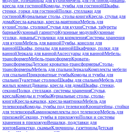
модули
Столешницы для кухни
Мебель для гостиной
Диваны,
кресла для гостиной
Комоды, тумбы для гостиной
Шкафы,
стенки, горки для гостиной
Полки, стеллажи для
гостиной
Журнальные столы, столы-книги
Кресла, стулья для
дома
Кресла-качалки, кресла-маятники
Мебель для
кухни
Столы, столики
Стулья для кухни
Стулья, табуреты
барные
Кухонный гарнитур
Кухонные модули
Кухонные
уголки, диваны
Стульчики для кормления
Системы хранения
для кухни
Мебель для ванной
Тумбы, консоли для
ванной
Шкафы, пеналы для ванной
Шкафчики, полки для
ванной
Зеркала для ванной
Аксессуары для ванной
Мебель-
трансформер
Мебель-трансформер
Кровати-
трансформеры
Детские кроватки-трансформеры
Столы-
трансформеры
Мебель для спальни
Зеркала
Комплекты мебели
для спальни
Прикроватные тумбы
Комоды и тумбы для
спальни
Туалетные столики
Шкафы для спальни
Мебель для
жилых комнат
Диваны, кресла для дома
Шкафы, стенки,
секции
Полки, стеллажи, системы хранения
Стулья,
кресла
Комоды и тумбы
Журнальные столы, столы-
книги
Кресла-качалки, кресла-маятники
Мебель для
телевизора
Комоды, тумбы под телевизор
Кронштейны, стойки
для телевизора
Каминокомплекты под телевизор
Мебель для
прихожей
Секции, тумбы в прихожую
Полки и системы
хранения в прихожую
Вешалки, подставки для
зонтов
Банкетки, скамьи
Ключницы, газетницы
Детская