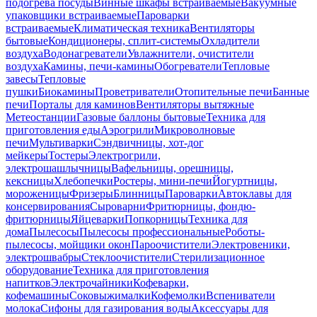
подогрева посуды
Винные шкафы встраиваемые
Вакуумные
упаковщики встраиваемые
Пароварки
встраиваемые
Климатическая техника
Вентиляторы
бытовые
Кондиционеры, сплит-системы
Охладители
воздуха
Водонагреватели
Увлажнители, очистители
воздуха
Камины, печи-камины
Обогреватели
Тепловые
завесы
Тепловые
пушки
Биокамины
Проветриватели
Отопительные печи
Банные
печи
Порталы для каминов
Вентиляторы вытяжные
Метеостанции
Газовые баллоны бытовые
Техника для
приготовления еды
Аэрогрили
Микроволновые
печи
Мультиварки
Сэндвичницы, хот-дог
мейкеры
Тостеры
Электрогрили,
электрошашлычницы
Вафельницы, орешницы,
кексницы
Хлебопечки
Ростеры, мини-печи
Йогуртницы,
мороженицы
Фризеры
Блинницы
Пароварки
Автоклавы для
консервирования
Сыроварни
Фритюрницы, фондю-
фритюрницы
Яйцеварки
Попкорницы
Техника для
дома
Пылесосы
Пылесосы профессиональные
Роботы-
пылесосы, мойщики окон
Пароочистители
Электровеники,
электрошвабры
Стеклоочистители
Стерилизационное
оборудование
Техника для приготовления
напитков
Электрочайники
Кофеварки,
кофемашины
Соковыжималки
Кофемолки
Вспениватели
молока
Сифоны для газирования воды
Аксессуары для