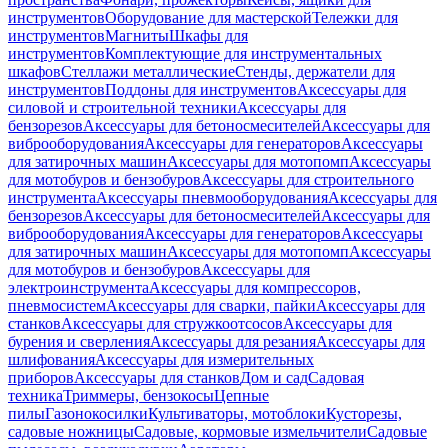
инструментов
Оборудование для мастерской
Тележки для
инструментов
Магниты
Шкафы для
инструментов
Комплектующие для инструментальных
шкафов
Стеллажи металлические
Стенды, держатели для
инструментов
Поддоны для инструментов
Аксессуары для
силовой и строительной техники
Аксессуары для
бензорезов
Аксессуары для бетоносмесителей
Аксессуары для
виброоборудования
Аксессуары для генераторов
Аксессуары
для затирочных машин
Аксессуары для мотопомп
Аксессуары
для мотобуров и бензобуров
Аксессуары для строительного
инструмента
Аксессуары пневмооборудования
Аксессуары для
бензорезов
Аксессуары для бетоносмесителей
Аксессуары для
виброоборудования
Аксессуары для генераторов
Аксессуары
для затирочных машин
Аксессуары для мотопомп
Аксессуары
для мотобуров и бензобуров
Аксессуары для
электроинструмента
Аксессуары для компрессоров,
пневмосистем
Аксессуары для сварки, пайки
Аксессуары для
станков
Аксессуары для стружкоотсосов
Аксессуары для
бурения и сверления
Аксессуары для резания
Аксессуары для
шлифования
Аксессуары для измерительных
приборов
Аксессуары для станков
Дом и сад
Садовая
техника
Триммеры, бензокосы
Цепные
пилы
Газонокосилки
Культиваторы, мотоблоки
Кусторезы,
садовые ножницы
Садовые, кормовые измельчители
Садовые