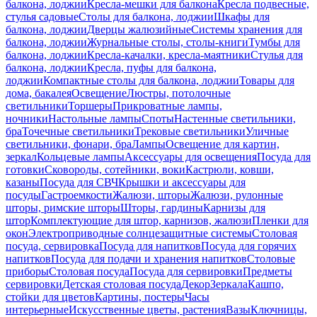
балкона, лоджии
Кресла-мешки для балкона
Кресла подвесные,
стулья садовые
Столы для балкона, лоджии
Шкафы для
балкона, лоджии
Дверцы жалюзийные
Системы хранения для
балкона, лоджии
Журнальные столы, столы-книги
Тумбы для
балкона, лоджии
Кресла-качалки, кресла-маятники
Стулья для
балкона, лоджии
Кресла, пуфы для балкона,
лоджии
Компактные столы для балкона, лоджии
Товары для
дома, бакалея
Освещение
Люстры, потолочные
светильники
Торшеры
Прикроватные лампы,
ночники
Настольные лампы
Споты
Настенные светильники,
бра
Точечные светильники
Трековые светильники
Уличные
светильники, фонари, бра
Лампы
Освещение для картин,
зеркал
Кольцевые лампы
Аксессуары для освещения
Посуда для
готовки
Сковороды, сотейники, воки
Кастрюли, ковши,
казаны
Посуда для СВЧ
Крышки и аксессуары для
посуды
Гастроемкости
Жалюзи, шторы
Жалюзи, рулонные
шторы, римские шторы
Шторы, гардины
Карнизы для
штор
Комплектующие для штор, карнизов, жалюзи
Пленки для
окон
Электроприводные солнцезащитные системы
Столовая
посуда, сервировка
Посуда для напитков
Посуда для горячих
напитков
Посуда для подачи и хранения напитков
Столовые
приборы
Столовая посуда
Посуда для сервировки
Предметы
сервировки
Детская столовая посуда
Декор
Зеркала
Кашпо,
стойки для цветов
Картины, постеры
Часы
интерьерные
Искусственные цветы, растения
Вазы
Ключницы,