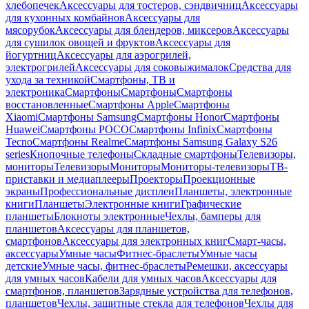
хлебопечек
Аксессуары для тостеров, сэндвичниц
Аксессуары
для кухонных комбайнов
Аксессуары для
мясорубок
Аксессуары для блендеров, миксеров
Аксессуары
для сушилок овощей и фруктов
Аксессуары для
йогуртниц
Аксессуары для аэрогрилей,
электрогрилей
Аксессуары для соковыжималок
Средства для
ухода за техникой
Смартфоны, ТВ и
электроника
Смартфоны
Смартфоны
Смартфоны
восстановленные
Смартфоны Apple
Смартфоны
Xiaomi
Смартфоны Samsung
Смартфоны Honor
Смартфоны
Huawei
Смартфоны POCO
Смартфоны Infinix
Смартфоны
Tecno
Смартфоны Realme
Смартфоны Samsung Galaxy S26
series
Кнопочные телефоны
Складные смартфоны
Телевизоры,
мониторы
Телевизоры
Мониторы
Мониторы-телевизоры
ТВ-
приставки и медиаплееры
Проекторы
Проекционные
экраны
Профессиональные дисплеи
Планшеты, электронные
книги
Планшеты
Электронные книги
Графические
планшеты
Блокноты электронные
Чехлы, бамперы для
планшетов
Аксессуары для планшетов,
смартфонов
Аксессуары для электронных книг
Смарт-часы,
аксессуары
Умные часы
Фитнес-браслеты
Умные часы
детские
Умные часы, фитнес-браслеты
Ремешки, аксессуары
для умных часов
Кабели для умных часов
Аксессуары для
смартфонов, планшетов
Зарядные устройства для телефонов,
планшетов
Чехлы, защитные стекла для телефонов
Чехлы для