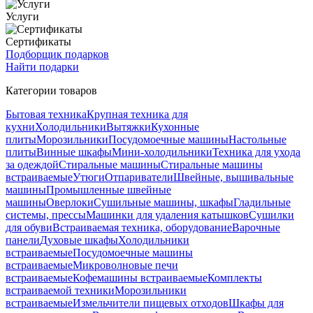
Услуги
Сертификаты
Подборщик подарков
Найти подарки
Категории товаров
Бытовая техника
Крупная техника для
кухни
Холодильники
Вытяжки
Кухонные
плиты
Морозильники
Посудомоечные машины
Настольные
плиты
Винные шкафы
Мини-холодильники
Техника для ухода
за одеждой
Стиральные машины
Стиральные машины
встраиваемые
Утюги
Отпариватели
Швейные, вышивальные
машины
Промышленные швейные
машины
Оверлоки
Сушильные машины, шкафы
Гладильные
системы, прессы
Машинки для удаления катышков
Сушилки
для обуви
Встраиваемая техника, оборудование
Варочные
панели
Духовые шкафы
Холодильники
встраиваемые
Посудомоечные машины
встраиваемые
Микроволновые печи
встраиваемые
Кофемашины встраиваемые
Комплекты
встраиваемой техники
Морозильники
встраиваемые
Измельчители пищевых отходов
Шкафы для