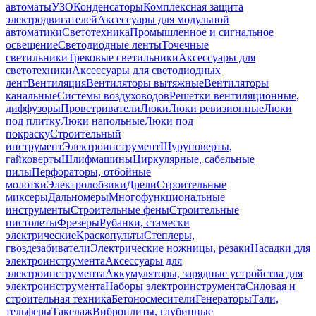
автоматы
УЗО
Конденсаторы
Комплексная защита
электродвигателей
Аксессуары для модульной
автоматики
Светотехника
Промышленное и сигнальное
освещение
Светодиодные ленты
Точечные
светильники
Трековые светильники
Аксессуары для
светотехники
Аксессуары для светодиодных
лент
Вентиляция
Вентиляторы вытяжные
Вентиляторы
канальные
Системы воздуховодов
Решетки вентиляционные,
диффузоры
Проветриватели
Люки
Люки ревизионные
Люки
под плитку
Люки напольные
Люки под
покраску
Строительный
инструмент
Электроинструмент
Шуруповерты,
гайковерты
Шлифмашины
Циркулярные, сабельные
пилы
Перфораторы, отбойные
молотки
Электролобзики
Дрели
Строительные
миксеры
Дальномеры
Многофункциональные
инструменты
Строительные фены
Строительные
пистолеты
Фрезеры
Рубанки, стамески
электрические
Краскопульты
Степлеры,
гвоздезабиватели
Электрические ножницы, резаки
Насадки для
электроинструмента
Аксессуары для
электроинструмента
Аккумуляторы, зарядные устройства для
электроинструмента
Наборы электроинструмента
Силовая и
строительная техника
Бетоносмесители
Генераторы
Тали,
тельферы
Такелаж
Виброплиты, глубинные