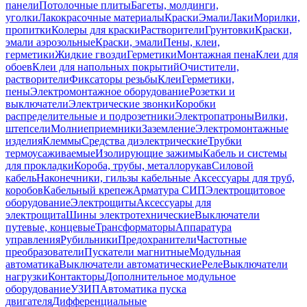
панели
Потолочные плиты
Багеты, молдинги,
уголки
Лакокрасочные материалы
Краски
Эмали
Лаки
Морилки,
пропитки
Колеры для краски
Растворители
Грунтовки
Краски,
эмали аэрозольные
Краски, эмали
Пены, клеи,
герметики
Жидкие гвозди
Герметики
Монтажная пена
Клеи для
обоев
Клеи для напольных покрытий
Очистители,
растворители
Фиксаторы резьбы
Клеи
Герметики,
пены
Электромонтажное оборудование
Розетки и
выключатели
Электрические звонки
Коробки
распределительные и подрозетники
Электропатроны
Вилки,
штепсели
Молниеприемники
Заземление
Электромонтажные
изделия
Клеммы
Средства диэлектрические
Трубки
термоусаживаемые
Изолирующие зажимы
Кабель и системы
для прокладки
Короба, трубы, металлорукав
Силовой
кабель
Наконечники, гильзы кабельные
Аксессуары для труб,
коробов
Кабельный крепеж
Арматура СИП
Электрощитовое
оборудование
Электрощиты
Аксессуары для
электрощита
Шины электротехнические
Выключатели
путевые, концевые
Трансформаторы
Аппаратура
управления
Рубильники
Предохранители
Частотные
преобразователи
Пускатели магнитные
Модульная
автоматика
Выключатели автоматические
Реле
Выключатели
нагрузки
Контакторы
Дополнительное модульное
оборудование
УЗИП
Автоматика пуска
двигателя
Дифференциальные