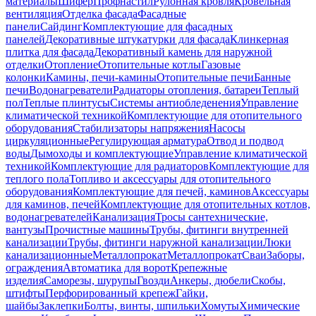
материалы
Шифер
Профнастил
Рулонная кровля
Кровельная
вентиляция
Отделка фасада
Фасадные
панели
Сайдинг
Комплектующие для фасадных
панелей
Декоративные штукатурки для фасада
Клинкерная
плитка для фасада
Декоративный камень для наружной
отделки
Отопление
Отопительные котлы
Газовые
колонки
Камины, печи-камины
Отопительные печи
Банные
печи
Водонагреватели
Радиаторы отопления, батареи
Теплый
пол
Теплые плинтусы
Системы антиобледенения
Управление
климатической техникой
Комплектующие для отопительного
оборудования
Стабилизаторы напряжения
Насосы
циркуляционные
Регулирующая арматура
Отвод и подвод
воды
Дымоходы и комплектующие
Управление климатической
техникой
Комплектующие для радиаторов
Комплектующие для
теплого пола
Топливо и аксессуары для отопительного
оборудования
Комплектующие для печей, каминов
Аксессуары
для каминов, печей
Комплектующие для отопительных котлов,
водонагревателей
Канализация
Тросы сантехнические,
вантузы
Прочистные машины
Трубы, фитинги внутренней
канализации
Трубы, фитинги наружной канализации
Люки
канализационные
Металлопрокат
Металлопрокат
Сваи
Заборы,
ограждения
Автоматика для ворот
Крепежные
изделия
Саморезы, шурупы
Гвозди
Анкеры, дюбели
Скобы,
штифты
Перфорированный крепеж
Гайки,
шайбы
Заклепки
Болты, винты, шпильки
Хомуты
Химические