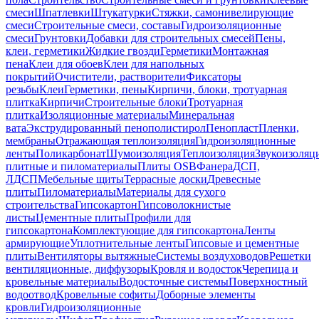
смеси
Шпатлевки
Штукатурки
Стяжки, самонивелирующие
смеси
Строительные смеси, составы
Гидроизоляционные
смеси
Грунтовки
Добавки для строительных смесей
Пены,
клеи, герметики
Жидкие гвозди
Герметики
Монтажная
пена
Клеи для обоев
Клеи для напольных
покрытий
Очистители, растворители
Фиксаторы
резьбы
Клеи
Герметики, пены
Кирпичи, блоки, тротуарная
плитка
Кирпичи
Строительные блоки
Тротуарная
плитка
Изоляционные материалы
Минеральная
вата
Экструдированный пенополистирол
Пенопласт
Пленки,
мембраны
Отражающая теплоизоляция
Гидроизоляционные
ленты
Поликарбонат
Шумоизоляция
Теплоизоляция
Звукоизоляц
плитные и пиломатериалы
Плиты OSB
Фанера
ДСП,
ЛДСП
Мебельные щиты
Террасные доски
Древесные
плиты
Пиломатериалы
Материалы для сухого
строительства
Гипсокартон
Гипсоволокнистые
листы
Цементные плиты
Профили для
гипсокартона
Комплектующие для гипсокартона
Ленты
армирующие
Уплотнительные ленты
Гипсовые и цементные
плиты
Вентиляторы вытяжные
Системы воздуховодов
Решетки
вентиляционные, диффузоры
Кровля и водосток
Черепица и
кровельные материалы
Водосточные системы
Поверхностный
водоотвод
Кровельные софиты
Доборные элементы
кровли
Гидроизоляционные