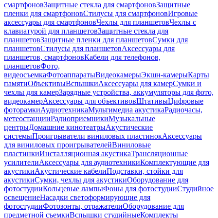
смартфонов
Защитные стекла для смартфонов
Защитные
пленки для смартфонов
Стилусы для смартфонов
Игровые
аксессуары для смартфонов
Чехлы для планшетов
Чехлы с
клавиатурой для планшетов
Защитные стекла для
планшетов
Защитные пленки для планшетов
Сумки для
планшетов
Стилусы для планшетов
Аксессуары для
планшетов, смартфонов
Кабели для телефонов,
планшетов
Фото,
видеосъемка
Фотоаппараты
Видеокамеры
Экшн-камеры
Карты
памяти
Объективы
Вспышки
Аксессуары для камер
Сумки и
чехлы для камер
Зарядные устройства, аккумуляторы для фото,
видеокамер
Аксессуары для объективов
Штативы
Цифровые
фоторамки
Аудиотехника
Мультимедиа акустика
Радиочасы,
метеостанции
Радиоприемники
Музыкальные
центры
Домашние кинотеатры
Акустические
системы
Проигрыватели виниловых пластинок
Аксессуары
для виниловых проигрывателей
Виниловые
пластинки
Инсталляционная акустика
Трансляционные
усилители
Аксессуары для аудиотехники
Комплектующие для
акустики
Акустические кабели
Подставки, стойки для
акустики
Сумки, чехлы для акустики
Оборудование для
фотостудии
Кольцевые лампы
Фоны для фотостудии
Студийное
освещение
Насадки светоформирующие для
фотостудии
Фотозонты, отражатели
Оборудование для
предметной съемки
Вспышки студийные
Комплекты