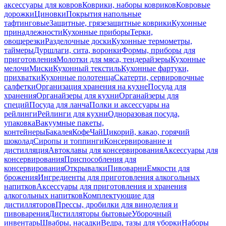
аксессуары для ковров
Коврики, наборы ковриков
Ковровые
дорожки
Циновки
Покрытия напольные
тафтинговые
Защитные, грязезащитные коврики
Кухонные
принадлежности
Кухонные приборы
Терки,
овощерезки
Разделочные доски
Кухонные термометры,
таймеры
Дуршлаги, сита, воронки
Формы, приборы для
приготовления
Молотки для мяса, тендерайзеры
Кухонные
мелочи
Миски
Кухонный текстиль
Кухонные фартуки,
прихватки
Кухонные полотенца
Скатерти, сервировочные
салфетки
Организация хранения на кухне
Посуда для
хранения
Органайзеры для кухни
Органайзеры для
специй
Посуда для ланча
Полки и аксессуары на
рейлинги
Рейлинги для кухни
Одноразовая посуда,
упаковка
Вакуумные пакеты,
контейнеры
Бакалея
Кофе
Чай
Цикорий, какао, горячий
шоколад
Сиропы и топпинги
Консервирование и
дистилляция
Автоклавы для консервирования
Аксессуары для
консервирования
Приспособления для
консервирования
Открывалки
Пивоварни
Емкости для
брожения
Ингредиенты для приготовления алкогольных
напитков
Аксессуары для приготовления и хранения
алкогольных напитков
Комплектующие для
дистилляторов
Прессы, дробилки для виноделия и
пивоварения
Дистилляторы бытовые
Уборочный
инвентарь
Швабры, насадки
Ведра, тазы для уборки
Наборы