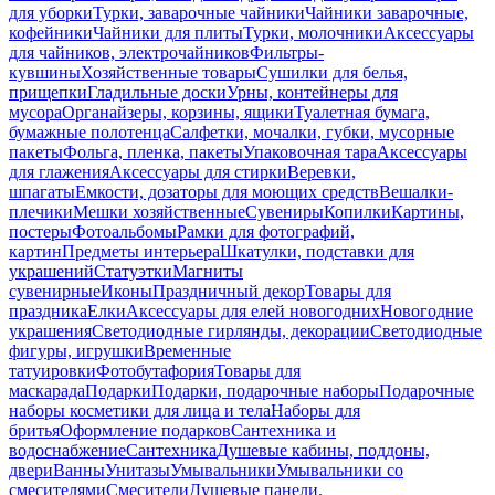
для уборки
Турки, заварочные чайники
Чайники заварочные,
кофейники
Чайники для плиты
Турки, молочники
Аксессуары
для чайников, электрочайников
Фильтры-
кувшины
Хозяйственные товары
Сушилки для белья,
прищепки
Гладильные доски
Урны, контейнеры для
мусора
Органайзеры, корзины, ящики
Туалетная бумага,
бумажные полотенца
Салфетки, мочалки, губки, мусорные
пакеты
Фольга, пленка, пакеты
Упаковочная тара
Аксессуары
для глажения
Аксессуары для стирки
Веревки,
шпагаты
Емкости, дозаторы для моющих средств
Вешалки-
плечики
Мешки хозяйственные
Сувениры
Копилки
Картины,
постеры
Фотоальбомы
Рамки для фотографий,
картин
Предметы интерьера
Шкатулки, подставки для
украшений
Статуэтки
Магниты
сувенирные
Иконы
Праздничный декор
Товары для
праздника
Елки
Аксессуары для елей новогодних
Новогодние
украшения
Светодиодные гирлянды, декорации
Светодиодные
фигуры, игрушки
Временные
татуировки
Фотобутафория
Товары для
маскарада
Подарки
Подарки, подарочные наборы
Подарочные
наборы косметики для лица и тела
Наборы для
бритья
Оформление подарков
Сантехника и
водоснабжение
Сантехника
Душевые кабины, поддоны,
двери
Ванны
Унитазы
Умывальники
Умывальники со
смесителями
Смесители
Душевые панели,