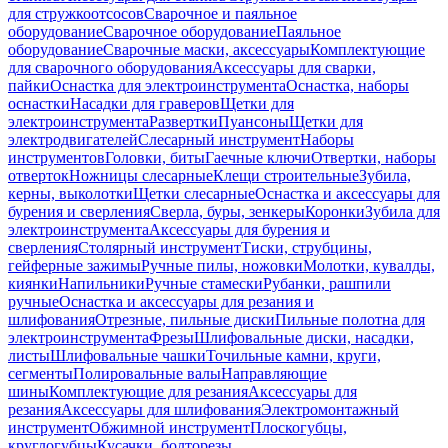
для стружкоотсосов
Сварочное и паяльное
оборудование
Сварочное оборудование
Паяльное
оборудование
Сварочные маски, аксессуары
Комплектующие
для сварочного оборудования
Аксессуары для сварки,
пайки
Оснастка для электроинструмента
Оснастка, наборы
оснастки
Насадки для граверов
Щетки для
электроинструмента
Развертки
Пуансоны
Щетки для
электродвигателей
Слесарный инструмент
Наборы
инструментов
Головки, биты
Гаечные ключи
Отвертки, наборы
отверток
Ножницы слесарные
Клещи строительные
Зубила,
керны, выколотки
Щетки слесарные
Оснастка и аксессуары для
бурения и сверления
Сверла, буры, зенкеры
Коронки
Зубила для
электроинструмента
Аксессуары для бурения и
сверления
Столярный инструмент
Тиски, струбцины,
гейферные зажимы
Ручные пилы, ножовки
Молотки, кувалды,
киянки
Напильники
Ручные стамески
Рубанки, рашпили
ручные
Оснастка и аксессуары для резания и
шлифования
Отрезные, пильные диски
Пильные полотна для
электроинструмента
Фрезы
Шлифовальные диски, насадки,
листы
Шлифовальные чашки
Точильные камни, круги,
сегменты
Полировальные валы
Направляющие
шины
Комплектующие для резания
Аксессуары для
резания
Аксессуары для шлифования
Электромонтажный
инструмент
Обжимной инструмент
Плоскогубцы,
круглогубцы
Кусачки, болторезы,