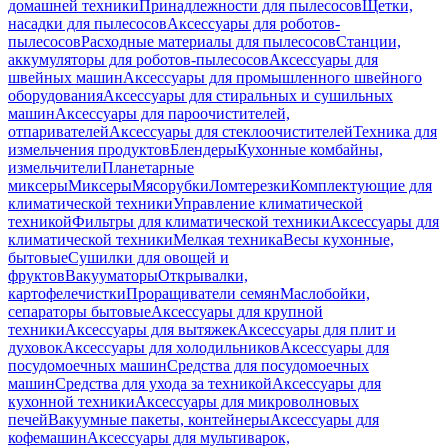
домашней техники
Принадлежности для пылесосов
Щетки,
насадки для пылесосов
Аксессуары для роботов-
пылесосов
Расходные материалы для пылесосов
Станции,
аккумуляторы для роботов-пылесосов
Аксессуары для
швейных машин
Аксессуары для промышленного швейного
оборудования
Аксессуары для стиральных и сушильных
машин
Аксессуары для пароочистителей,
отпаривателей
Аксессуары для стеклоочистителей
Техника для
измельчения продуктов
Блендеры
Кухонные комбайны,
измельчители
Планетарные
миксеры
Миксеры
Мясорубки
Ломтерезки
Комплектующие для
климатической техники
Управление климатической
техникой
Фильтры для климатической техники
Аксессуары для
климатической техники
Мелкая техника
Весы кухонные,
бытовые
Сушилки для овощей и
фруктов
Вакууматоры
Открывалки,
картофелечистки
Проращиватели семян
Маслобойки,
сепараторы бытовые
Аксессуары для крупной
техники
Аксессуары для вытяжек
Аксессуары для плит и
духовок
Аксессуары для холодильников
Аксессуары для
посудомоечных машин
Средства для посудомоечных
машин
Средства для ухода за техникой
Аксессуары для
кухонной техники
Аксессуары для микроволновых
печей
Вакуумные пакеты, контейнеры
Аксессуары для
кофемашин
Аксессуары для мультиварок,