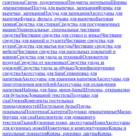
газетницы
Свечи, подсвечники
Предметы интерьера
Ширмы
декоративные
Посуда для выпечки, запекания
Формы для
выпечки, запекания
Посуда для запекания
Аксессуары для
выпечки
Бумага, фольга, рукава для выпечки
Бытовая
химия
Средства для стирки
Средства для посудомоечных
машин
Универсальные, специальные чистящие
средства
Чистящие средства для стекол и зеркал
Чистящие
средства для ванной и туалета
Чистящие средства для
кухни
Средства для мытья посуды
Чистящие средства для
мебели
Чистящие средства для напольных покрытий и
ковров
Средства для ухода за техникой
Освежители
воздуха
Средства от насекомых
Средства ухода за
одеждой
Средства ухода за обувью
Дезинфицирующие
средства
Аксессуары для бара
Сервировка для
напитков
Аксессуары для хранения напитков
Аксессуары для
приготовления коктейлей
Аксессуары для охлаждения
напитков
Наборы для бара, мини-бары
Штопоры, открывалки
для бутылок
Домашний текстиль
Подушки для
сна
Одеяла
Комплекты постельных
принадлежностей
Постельное белье
Пледы,
покрывала
Полотенца
Скатерти
Подушки декоративные
Маски,
беруши для сна
Наполнители для домашнего
текстиля
Ткани
Кухонные ножи, аксессуары
Ножи
Аксессуары
для кухонных ножей
Ножеточки и комплектующие
Ковры и
напольные покрытия
Ковры, циновки, шкуры
Ковры,