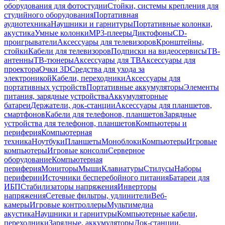
оборудования для фотостудии
Стойки, системы крепления для
студийного оборудования
Портативная
аудиотехника
Наушники и гарнитуры
Портативные колонки,
акустика
Умные колонки
MP3-плееры
Диктофоны
CD-
проигрыватели
Аксессуары для телевизоров
Кронштейны,
стойки
Кабели для телевизоров
Подписки на видеосервисы
ТВ-
антенны
ТВ-тюнеры
Аксессуары для ТВ
Аксессуары для
проектора
Очки 3D
Средства для ухода за
электроникой
Кабели, переходники
Аксессуары для
портативных устройств
Портативные аккумуляторы
Элементы
питания, зарядные устройства
Аккумуляторные
батареи
Держатели, док-станции
Аксессуары для планшетов,
смартфонов
Кабели для телефонов, планшетов
Зарядные
устройства для телефонов, планшетов
Компьютеры и
периферия
Компьютерная
техника
Ноутбуки
Планшеты
Моноблоки
Компьютеры
Игровые
компьютеры
Игровые консоли
Серверное
оборудование
Компьютерная
периферия
Мониторы
Мыши
Клавиатуры
Стилусы
Наборы
периферии
Источники бесперебойного питания
Батареи для
ИБП
Стабилизаторы напряжения
Инверторы
напряжения
Сетевые фильтры, удлинители
Веб-
камеры
Игровые контроллеры
Мультимедиа
акустика
Наушники и гарнитуры
Компьютерные кабели,
переходники
Зарядные, аккумуляторы
Док-станции,