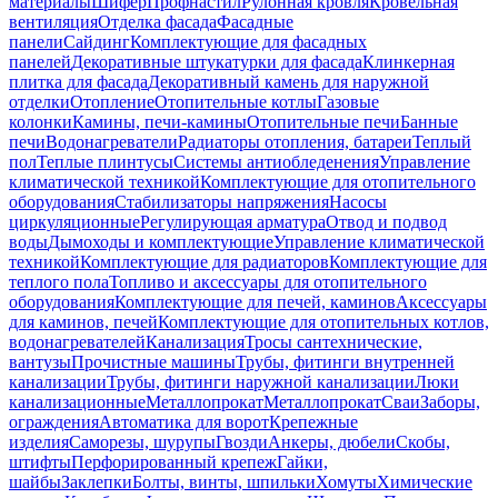
материалы
Шифер
Профнастил
Рулонная кровля
Кровельная
вентиляция
Отделка фасада
Фасадные
панели
Сайдинг
Комплектующие для фасадных
панелей
Декоративные штукатурки для фасада
Клинкерная
плитка для фасада
Декоративный камень для наружной
отделки
Отопление
Отопительные котлы
Газовые
колонки
Камины, печи-камины
Отопительные печи
Банные
печи
Водонагреватели
Радиаторы отопления, батареи
Теплый
пол
Теплые плинтусы
Системы антиобледенения
Управление
климатической техникой
Комплектующие для отопительного
оборудования
Стабилизаторы напряжения
Насосы
циркуляционные
Регулирующая арматура
Отвод и подвод
воды
Дымоходы и комплектующие
Управление климатической
техникой
Комплектующие для радиаторов
Комплектующие для
теплого пола
Топливо и аксессуары для отопительного
оборудования
Комплектующие для печей, каминов
Аксессуары
для каминов, печей
Комплектующие для отопительных котлов,
водонагревателей
Канализация
Тросы сантехнические,
вантузы
Прочистные машины
Трубы, фитинги внутренней
канализации
Трубы, фитинги наружной канализации
Люки
канализационные
Металлопрокат
Металлопрокат
Сваи
Заборы,
ограждения
Автоматика для ворот
Крепежные
изделия
Саморезы, шурупы
Гвозди
Анкеры, дюбели
Скобы,
штифты
Перфорированный крепеж
Гайки,
шайбы
Заклепки
Болты, винты, шпильки
Хомуты
Химические