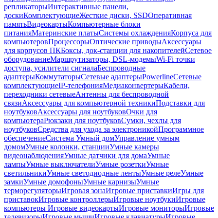
репликаторы
Интерактивные панели,
доски
Комплектующие
Жесткие диски, SSD
Оперативная
память
Видеокарты
Компьютерные блоки
питания
Материнские платы
Системы охлаждения
Корпуса для
компьютеров
Процессоры
Оптические приводы
Аксессуары
для корпусов ПК
Боксы, док-станции для накопителей
Сетевое
оборудование
Маршрутизаторы, DSL-модемы
Wi-Fi точки
доступа, усилители сигнала
Беспроводные
адаптеры
Коммутаторы
Сетевые адаптеры
Powerline
Сетевые
комплектующие
IP-телефония
Медиаконвертеры
Кабели,
переходники сетевые
Антенны для беспроводной
связи
Аксессуары для компьютерной техники
Подставки для
ноутбуков
Аксессуары для ноутбуков
Очки для
компьютера
Рюкзаки для ноутбуков
Сумки, чехлы для
ноутбуков
Средства для ухода за электроникой
Программное
обеспечение
Система Умный дом
Управление умным
домом
Умные колонки, станции
Умные камеры
видеонаблюдения
Умные датчики для дома
Умные
лампы
Умные выключатели
Умные розетки
Умные
светильники
Умные светодиодные ленты
Умные реле
Умные
замки
Умные домофоны
Умные карнизы
Умные
терморегуляторы
Игровая зона
Игровые приставки
Игры для
приставок
Игровые контроллеры
Игровые ноутбуки
Игровые
компьютеры
Игровые видеокарты
Игровые мониторы
Игровые
телевизоры
Игровые мыши
Игровые клавиатуры
Игровые