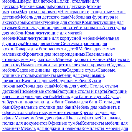
мебель
Шкафы для детской
Полки, стеллажи для
детской
Детские комоды
Кровати детские
Детские
матрасы
Матрасы в кроватку
Наматрасники, защитные чехлы
детские
Мебель для детского сада
Мебельная фурнитура и
аксессуары
Комплектующие для столов
Комплектующие для
стульев
Комплектующие для кроватей и кроваток
Аксессуары
для мебели
Комплектующие для мягкой
мебели
Комплектующие для корпусной мебели
Мебельная
фурнитура
Чехлы для мебели
Системы хранения для
кухни
Товары для безопасности детей
Мебель для самых
маленьких
Кроватки для новорожденных
Пеленальные
столики, комоды, матрасы
Манежи, кровати-манежи
Матрасы в
кроватку
Наматрасники, защитные чехлы в кроватку
Садовая
мебель
Садовые диваны, кресла
Садовые стулья
Садовые,
уличные столы
Комплекты мебели для сада
Гамаки,
шезлонги
Качели садовые
Надувная мебель
Кухни
походные
Столы для сада
Мебель для учебы
Столы, стулья
детские
Письменные столы
Растущие столы и парты
Растущие
кресла и стулья для учебы
Мебель для бани и сауны
Стулья,
табуретки, подставки для бани
Скамьи для бани
Столы для
бани
Журнальные столики для бани
Мебель для кабинета и
офиса
Столы офисные, компьютерные
Кресла, стулья для
офиса
Мягкая мебель для офиса
Шкафы офисные
Стеллажи,
полки для документов
Офисные тумбы
Комплекты мебели для
кабинета
Мебель для лоджии и балкона
Комплекты мебели для