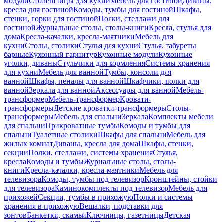
модули
Столешницы для кухни
Мебель для гостиной
Диваны,
кресла для гостиной
Комоды, тумбы для гостиной
Шкафы,
стенки, горки для гостиной
Полки, стеллажи для
гостиной
Журнальные столы, столы-книги
Кресла, стулья для
дома
Кресла-качалки, кресла-маятники
Мебель для
кухни
Столы, столики
Стулья для кухни
Стулья, табуреты
барные
Кухонный гарнитур
Кухонные модули
Кухонные
уголки, диваны
Стульчики для кормления
Системы хранения
для кухни
Мебель для ванной
Тумбы, консоли для
ванной
Шкафы, пеналы для ванной
Шкафчики, полки для
ванной
Зеркала для ванной
Аксессуары для ванной
Мебель-
трансформер
Мебель-трансформер
Кровати-
трансформеры
Детские кроватки-трансформеры
Столы-
трансформеры
Мебель для спальни
Зеркала
Комплекты мебели
для спальни
Прикроватные тумбы
Комоды и тумбы для
спальни
Туалетные столики
Шкафы для спальни
Мебель для
жилых комнат
Диваны, кресла для дома
Шкафы, стенки,
секции
Полки, стеллажи, системы хранения
Стулья,
кресла
Комоды и тумбы
Журнальные столы, столы-
книги
Кресла-качалки, кресла-маятники
Мебель для
телевизора
Комоды, тумбы под телевизор
Кронштейны, стойки
для телевизора
Каминокомплекты под телевизор
Мебель для
прихожей
Секции, тумбы в прихожую
Полки и системы
хранения в прихожую
Вешалки, подставки для
зонтов
Банкетки, скамьи
Ключницы, газетницы
Детская