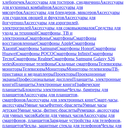
хлебопечек
Аксессуары для тостеров, сэндвичниц
Аксессуары
для кухонных комбайнов
Аксессуары для
мясорубок
Аксессуары для блендеров, миксеров
Аксессуары
для сушилок овощей и фруктов
Аксессуары для
йогуртниц
Аксессуары для аэрогрилей,
электрогрилей
Аксессуары для соковыжималок
Средства для
ухода за техникой
Смартфоны, ТВ и
электроника
Смартфоны
Смартфоны
Смартфоны
восстановленные
Смартфоны Apple
Смартфоны
Xiaomi
Смартфоны Samsung
Смартфоны Honor
Смартфоны
Huawei
Смартфоны POCO
Смартфоны Infinix
Смартфоны
Tecno
Смартфоны Realme
Смартфоны Samsung Galaxy S26
series
Кнопочные телефоны
Складные смартфоны
Телевизоры,
мониторы
Телевизоры
Мониторы
Мониторы-телевизоры
ТВ-
приставки и медиаплееры
Проекторы
Проекционные
экраны
Профессиональные дисплеи
Планшеты, электронные
книги
Планшеты
Электронные книги
Графические
планшеты
Блокноты электронные
Чехлы, бамперы для
планшетов
Аксессуары для планшетов,
смартфонов
Аксессуары для электронных книг
Смарт-часы,
аксессуары
Умные часы
Фитнес-браслеты
Умные часы
детские
Умные часы, фитнес-браслеты
Ремешки, аксессуары
для умных часов
Кабели для умных часов
Аксессуары для
смартфонов, планшетов
Зарядные устройства для телефонов,
планшетов
Чехлы, защитные стекла для телефонов
Чехлы для