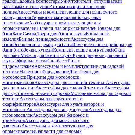
грядки
Садовые компостеры
Уничтожители, отпугиватели
насекомых и грызунов
Автоматизация и контроль
полива
Аксессуары и комплектующие для поливочного
оборудования
Укрывные материалы
Бочки, баки
пластиковые
Аксессуары и комплектующие для
опрыскивателей
Шланги для опрыскивателей
Товары для
бани
Бани
Сауны
Двери для бани и сауны
Бондарные
изделия
Банные принадлежности
Аксессуары для
бани
Оснащение и декор для бани
Измерительные приборы для
бани
Фитобочки, купели
Комплектующие для купелей
Окна
для бани
Мебель для бани и сауны
Ручки дверные для бани и
сауны
Эфирные масла
Спа-бассейны с
гидромассажем
Аксессуары и комплектующие для садовой
техники
Навесное оборудование
Двигатели для
мотоблоков
Прицепы для мотоблоков,
минитракторов
Аксессуары для газонной техники
Аксессуары
для цепных пил
Аксессуары для садовой техники
Аксессуары
для кусторезов, ножниц садовых
Моторные масла для садовой
техники
Аксессуары для аэратоторов и
скарификаторов
Аксессуары для культиваторов и
мотоблоков
Аксессуары для воздуходувок
Аксессуары для
газонокосилок
Аксессуары для бензокос и
триммеров
Аксессуары для моек высокого
давления
Аксессуары и комплектующие для
опрыскивателей
Запчасти для садовых