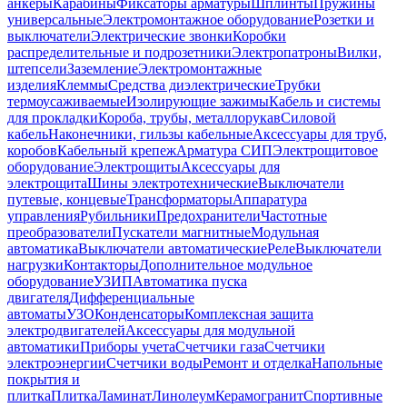
анкеры
Карабины
Фиксаторы арматуры
Шплинты
Пружины
универсальные
Электромонтажное оборудование
Розетки и
выключатели
Электрические звонки
Коробки
распределительные и подрозетники
Электропатроны
Вилки,
штепсели
Заземление
Электромонтажные
изделия
Клеммы
Средства диэлектрические
Трубки
термоусаживаемые
Изолирующие зажимы
Кабель и системы
для прокладки
Короба, трубы, металлорукав
Силовой
кабель
Наконечники, гильзы кабельные
Аксессуары для труб,
коробов
Кабельный крепеж
Арматура СИП
Электрощитовое
оборудование
Электрощиты
Аксессуары для
электрощита
Шины электротехнические
Выключатели
путевые, концевые
Трансформаторы
Аппаратура
управления
Рубильники
Предохранители
Частотные
преобразователи
Пускатели магнитные
Модульная
автоматика
Выключатели автоматические
Реле
Выключатели
нагрузки
Контакторы
Дополнительное модульное
оборудование
УЗИП
Автоматика пуска
двигателя
Дифференциальные
автоматы
УЗО
Конденсаторы
Комплексная защита
электродвигателей
Аксессуары для модульной
автоматики
Приборы учета
Счетчики газа
Счетчики
электроэнергии
Счетчики воды
Ремонт и отделка
Напольные
покрытия и
плитка
Плитка
Ламинат
Линолеум
Керамогранит
Спортивные