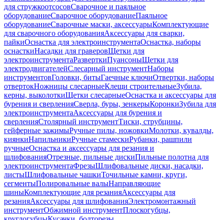
для стружкоотсосов
Сварочное и паяльное
оборудование
Сварочное оборудование
Паяльное
оборудование
Сварочные маски, аксессуары
Комплектующие
для сварочного оборудования
Аксессуары для сварки,
пайки
Оснастка для электроинструмента
Оснастка, наборы
оснастки
Насадки для граверов
Щетки для
электроинструмента
Развертки
Пуансоны
Щетки для
электродвигателей
Слесарный инструмент
Наборы
инструментов
Головки, биты
Гаечные ключи
Отвертки, наборы
отверток
Ножницы слесарные
Клещи строительные
Зубила,
керны, выколотки
Щетки слесарные
Оснастка и аксессуары для
бурения и сверления
Сверла, буры, зенкеры
Коронки
Зубила для
электроинструмента
Аксессуары для бурения и
сверления
Столярный инструмент
Тиски, струбцины,
гейферные зажимы
Ручные пилы, ножовки
Молотки, кувалды,
киянки
Напильники
Ручные стамески
Рубанки, рашпили
ручные
Оснастка и аксессуары для резания и
шлифования
Отрезные, пильные диски
Пильные полотна для
электроинструмента
Фрезы
Шлифовальные диски, насадки,
листы
Шлифовальные чашки
Точильные камни, круги,
сегменты
Полировальные валы
Направляющие
шины
Комплектующие для резания
Аксессуары для
резания
Аксессуары для шлифования
Электромонтажный
инструмент
Обжимной инструмент
Плоскогубцы,
круглогубцы
Кусачки, болторезы,