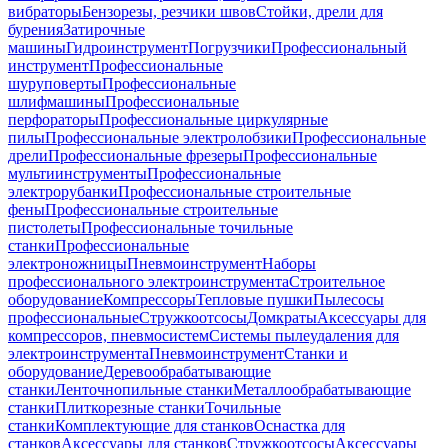
вибраторы
Бензорезы, резчики швов
Стойки, дрели для
бурения
Затирочные
машины
Гидроинструмент
Погрузчики
Профессиональный
инструмент
Профессиональные
шуруповерты
Профессиональные
шлифмашины
Профессиональные
перфораторы
Профессиональные циркулярные
пилы
Профессиональные электролобзики
Профессиональные
дрели
Профессиональные фрезеры
Профессиональные
мультиинструменты
Профессиональные
электрорубанки
Профессиональные строительные
фены
Профессиональные строительные
пистолеты
Профессиональные точильные
станки
Профессиональные
электроножницы
Пневмоинструмент
Наборы
профессионального электроинструмента
Строительное
оборудование
Компрессоры
Тепловые пушки
Пылесосы
профессиональные
Стружкоотсосы
Домкраты
Аксессуары для
компрессоров, пневмосистем
Системы пылеудаления для
электроинструмента
Пневмоинструмент
Станки и
оборудование
Деревообрабатывающие
станки
Ленточнопильные станки
Металлообрабатывающие
станки
Плиткорезные станки
Точильные
станки
Комплектующие для станков
Оснастка для
станков
Аксессуары для станков
Стружкоотсосы
Аксессуары