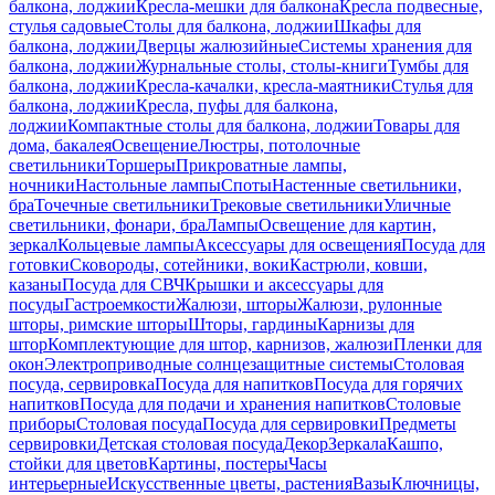
балкона, лоджии
Кресла-мешки для балкона
Кресла подвесные,
стулья садовые
Столы для балкона, лоджии
Шкафы для
балкона, лоджии
Дверцы жалюзийные
Системы хранения для
балкона, лоджии
Журнальные столы, столы-книги
Тумбы для
балкона, лоджии
Кресла-качалки, кресла-маятники
Стулья для
балкона, лоджии
Кресла, пуфы для балкона,
лоджии
Компактные столы для балкона, лоджии
Товары для
дома, бакалея
Освещение
Люстры, потолочные
светильники
Торшеры
Прикроватные лампы,
ночники
Настольные лампы
Споты
Настенные светильники,
бра
Точечные светильники
Трековые светильники
Уличные
светильники, фонари, бра
Лампы
Освещение для картин,
зеркал
Кольцевые лампы
Аксессуары для освещения
Посуда для
готовки
Сковороды, сотейники, воки
Кастрюли, ковши,
казаны
Посуда для СВЧ
Крышки и аксессуары для
посуды
Гастроемкости
Жалюзи, шторы
Жалюзи, рулонные
шторы, римские шторы
Шторы, гардины
Карнизы для
штор
Комплектующие для штор, карнизов, жалюзи
Пленки для
окон
Электроприводные солнцезащитные системы
Столовая
посуда, сервировка
Посуда для напитков
Посуда для горячих
напитков
Посуда для подачи и хранения напитков
Столовые
приборы
Столовая посуда
Посуда для сервировки
Предметы
сервировки
Детская столовая посуда
Декор
Зеркала
Кашпо,
стойки для цветов
Картины, постеры
Часы
интерьерные
Искусственные цветы, растения
Вазы
Ключницы,