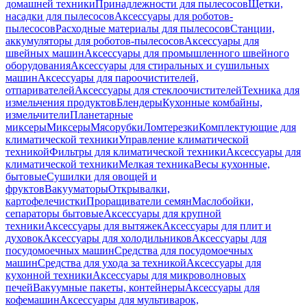
домашней техники
Принадлежности для пылесосов
Щетки,
насадки для пылесосов
Аксессуары для роботов-
пылесосов
Расходные материалы для пылесосов
Станции,
аккумуляторы для роботов-пылесосов
Аксессуары для
швейных машин
Аксессуары для промышленного швейного
оборудования
Аксессуары для стиральных и сушильных
машин
Аксессуары для пароочистителей,
отпаривателей
Аксессуары для стеклоочистителей
Техника для
измельчения продуктов
Блендеры
Кухонные комбайны,
измельчители
Планетарные
миксеры
Миксеры
Мясорубки
Ломтерезки
Комплектующие для
климатической техники
Управление климатической
техникой
Фильтры для климатической техники
Аксессуары для
климатической техники
Мелкая техника
Весы кухонные,
бытовые
Сушилки для овощей и
фруктов
Вакууматоры
Открывалки,
картофелечистки
Проращиватели семян
Маслобойки,
сепараторы бытовые
Аксессуары для крупной
техники
Аксессуары для вытяжек
Аксессуары для плит и
духовок
Аксессуары для холодильников
Аксессуары для
посудомоечных машин
Средства для посудомоечных
машин
Средства для ухода за техникой
Аксессуары для
кухонной техники
Аксессуары для микроволновых
печей
Вакуумные пакеты, контейнеры
Аксессуары для
кофемашин
Аксессуары для мультиварок,