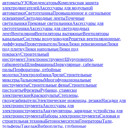
автоматы
УЗО
Конденсаторы
Комплексная защита
электродвигателей
Аксессуары для модульной
автоматики
Светотехника
Промышленное и сигнальное
освещение
Светодиодные ленты
Точечные
светильники
Трековые светильники
Аксессуары для
светотехники
Аксессуары для светодиодных
лент
Вентиляция
Вентиляторы вытяжные
Вентиляторы
канальные
Системы воздуховодов
Решетки вентиляционные,
диффузоры
Проветриватели
Люки
Люки ревизионные
Люки
под плитку
Люки напольные
Люки под
покраску
Строительный
инструмент
Электроинструмент
Шуруповерты,
гайковерты
Шлифмашины
Циркулярные, сабельные
пилы
Перфораторы, отбойные
молотки
Электролобзики
Дрели
Строительные
миксеры
Дальномеры
Многофункциональные
инструменты
Строительные фены
Строительные
пистолеты
Фрезеры
Рубанки, стамески
электрические
Краскопульты
Степлеры,
гвоздезабиватели
Электрические ножницы, резаки
Насадки для
электроинструмента
Аксессуары для
электроинструмента
Аккумуляторы, зарядные устройства для
электроинструмента
Наборы электроинструмента
Силовая и
строительная техника
Бетоносмесители
Генераторы
Тали,
тельферы
Такелаж
Виброплиты, глубинные