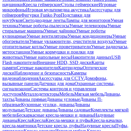
наушники
Кресла геймерские
Столы геймерские
Игровые
микрофоны
Игровая мультимедиа акустика
Аксессуары для
геймеров
Фигурки Funko Pop
Подставки для
ноутбуков
Светодиодные ленты
Лампы для мониторов
Умная
техника
Умные роботы-пылесосы
Умные телевизоры
Умные
стиральные машины
Умные чайники
Умные роботы
кулинарные
Умные вентиляторы
Умные кондиционеры
Умные
обогреватели
Умные увлажнители, очистители воздуха
Умные
отопительные котлы
Умные проветриватели
Умные радиочасы,
метеостанции
Умные кормушки и поилки для
животных
Умные напольные весы
Накопители данных
USB
Flash накопители
Внешние HDD, SSD диски
Карты
памяти
Сетевые накопители
Картридеры
Оптические
диски
Наблюдение и безопасность
Камеры
видеонаблюдения
Аксессуары для CCTV
Домофоны,
вызывные панели
Датчики для дома
Охранные системы,
сигнализации
Системы контроля и управления
доступом
Металлодетекторы
Мебель
Мягкая мебель
Диваны,
тахты
Диваны прямые
Диваны угловые
Диваны П-
образные
Кухонные уголки, диваны
Диваны
модульные
Детские диваны
Диваны садовые
Комплекты мягкой
мебели
Бескаркасные кресла-мешки и диваны
Надувные
диваны
Кресла
Кресла
Кресла-мешки и пуфы
Кресла-качалки,
кресла-маятники
Детские кресла, пуфы
Надувные кресла
Пуфы,
оттоманки
Кресла-кровати
Игровая мебель
Кресла