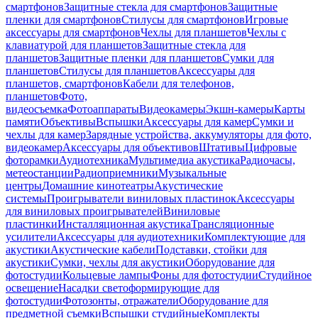
смартфонов
Защитные стекла для смартфонов
Защитные
пленки для смартфонов
Стилусы для смартфонов
Игровые
аксессуары для смартфонов
Чехлы для планшетов
Чехлы с
клавиатурой для планшетов
Защитные стекла для
планшетов
Защитные пленки для планшетов
Сумки для
планшетов
Стилусы для планшетов
Аксессуары для
планшетов, смартфонов
Кабели для телефонов,
планшетов
Фото,
видеосъемка
Фотоаппараты
Видеокамеры
Экшн-камеры
Карты
памяти
Объективы
Вспышки
Аксессуары для камер
Сумки и
чехлы для камер
Зарядные устройства, аккумуляторы для фото,
видеокамер
Аксессуары для объективов
Штативы
Цифровые
фоторамки
Аудиотехника
Мультимедиа акустика
Радиочасы,
метеостанции
Радиоприемники
Музыкальные
центры
Домашние кинотеатры
Акустические
системы
Проигрыватели виниловых пластинок
Аксессуары
для виниловых проигрывателей
Виниловые
пластинки
Инсталляционная акустика
Трансляционные
усилители
Аксессуары для аудиотехники
Комплектующие для
акустики
Акустические кабели
Подставки, стойки для
акустики
Сумки, чехлы для акустики
Оборудование для
фотостудии
Кольцевые лампы
Фоны для фотостудии
Студийное
освещение
Насадки светоформирующие для
фотостудии
Фотозонты, отражатели
Оборудование для
предметной съемки
Вспышки студийные
Комплекты