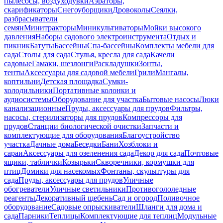
пылесосы, воздуходувки
Аэраторы,
скарификаторы
Снегоуборщики
Дровоколы
Сеялки,
разбрасыватели
семян
Минитракторы
Миникультиваторы
Мойки высокого
давления
Наборы садового электроинструмента
Отдых и
пикник
Батуты
Бассейны
Спа-бассейны
Комплекты мебели для
сада
Столы для сада
Стулья, кресла для сада
Качели
садовые
Гамаки, шезлонги
Раскладушки
Зонты,
тенты
Аксессуары для садовой мебели
Грили
Мангалы,
коптильни
Детская площадка
Сумки-
холодильники
Портативные колонки и
аудиосистемы
Оборудование для участка
Бытовые насосы
Люки
канализационные
Пруды, аксессуары для прудов
Фильтры,
насосы, стерилизаторы для прудов
Компрессоры для
прудов
Станции биологической очистки
Запчасти и
комплектующие для оборудования
Благоустройство
участка
Дачные дома
Беседки
Бани
Хозблоки и
сараи
Аксессуары для озеленения сада
Декор для сада
Почтовые
ящики, таблички
Козырьки
Скворечники, кормушки для
птиц
Домики для насекомых
Фонтаны, скульптуры для
сада
Пруды, аксессуары для прудов
Уличные
обогреватели
Уличные светильники
Противогололедные
реагенты
Декоративный щебень
Сад и огород
Поливочное
оборудование
Садовые опрыскиватели
Шланги для дома и
сада
Парники
Теплицы
Комплектующие для теплиц
Модульные