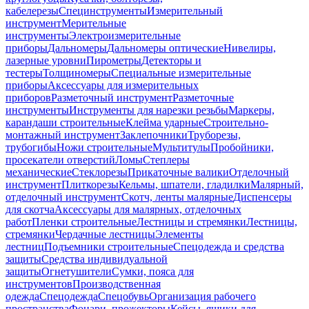
кабелерезы
Специнструменты
Измерительный
инструмент
Мерительные
инструменты
Электроизмерительные
приборы
Дальномеры
Дальномеры оптические
Нивелиры,
лазерные уровни
Пирометры
Детекторы и
тестеры
Толщиномеры
Специальные измерительные
приборы
Аксессуары для измерительных
приборов
Разметочный инструмент
Разметочные
инструменты
Инструменты для нарезки резьбы
Маркеры,
карандаши строительные
Клейма ударные
Строительно-
монтажный инструмент
Заклепочники
Труборезы,
трубогибы
Ножи строительные
Мультитулы
Пробойники,
просекатели отверстий
Ломы
Степлеры
механические
Стеклорезы
Прикаточные валики
Отделочный
инструмент
Плиткорезы
Кельмы, шпатели, гладилки
Малярный,
отделочный инструмент
Скотч, ленты малярные
Диспенсеры
для скотча
Аксессуары для малярных, отделочных
работ
Пленки строительные
Лестницы и стремянки
Лестницы,
стремянки
Чердачные лестницы
Элементы
лестниц
Подъемники строительные
Спецодежда и средства
защиты
Средства индивидуальной
защиты
Огнетушители
Сумки, пояса для
инструментов
Производственная
одежда
Спецодежда
Спецобувь
Организация рабочего
пространства
Фонари, прожекторы
Кейсы, ящики для