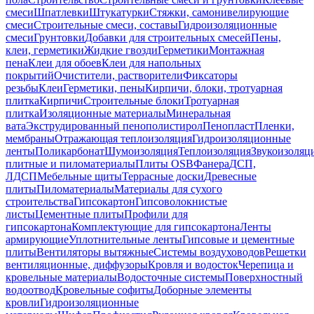
смеси
Шпатлевки
Штукатурки
Стяжки, самонивелирующие
смеси
Строительные смеси, составы
Гидроизоляционные
смеси
Грунтовки
Добавки для строительных смесей
Пены,
клеи, герметики
Жидкие гвозди
Герметики
Монтажная
пена
Клеи для обоев
Клеи для напольных
покрытий
Очистители, растворители
Фиксаторы
резьбы
Клеи
Герметики, пены
Кирпичи, блоки, тротуарная
плитка
Кирпичи
Строительные блоки
Тротуарная
плитка
Изоляционные материалы
Минеральная
вата
Экструдированный пенополистирол
Пенопласт
Пленки,
мембраны
Отражающая теплоизоляция
Гидроизоляционные
ленты
Поликарбонат
Шумоизоляция
Теплоизоляция
Звукоизоляц
плитные и пиломатериалы
Плиты OSB
Фанера
ДСП,
ЛДСП
Мебельные щиты
Террасные доски
Древесные
плиты
Пиломатериалы
Материалы для сухого
строительства
Гипсокартон
Гипсоволокнистые
листы
Цементные плиты
Профили для
гипсокартона
Комплектующие для гипсокартона
Ленты
армирующие
Уплотнительные ленты
Гипсовые и цементные
плиты
Вентиляторы вытяжные
Системы воздуховодов
Решетки
вентиляционные, диффузоры
Кровля и водосток
Черепица и
кровельные материалы
Водосточные системы
Поверхностный
водоотвод
Кровельные софиты
Доборные элементы
кровли
Гидроизоляционные