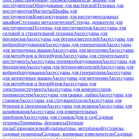
инструментов
Оборудование для мастерской
Тележки для
инструментов
Магниты
Шкафы для
инструментов
Комплектующие для инструментальных
шкафов
Стеллажи металлические
Стенды, держатели для
инструментов
Поддоны для инструментов
Аксессуары для
силовой и строительной техники
Аксессуары для
бензорезов
Аксессуары для бетоносмесителей
Аксессуары для
виброоборудования
Аксессуары для генераторов
Аксессуары
для затирочных машин
Аксессуары для мотопомп
Аксессуары
для мотобуров и бензобуров
Аксессуары для строительного
инструмента
Аксессуары пневмооборудования
Аксессуары для
бензорезов
Аксессуары для бетоносмесителей
Аксессуары для
виброоборудования
Аксессуары для генераторов
Аксессуары
для затирочных машин
Аксессуары для мотопомп
Аксессуары
для мотобуров и бензобуров
Аксессуары для
электроинструмента
Аксессуары для компрессоров,
пневмосистем
Аксессуары для сварки, пайки
Аксессуары для
станков
Аксессуары для стружкоотсосов
Аксессуары для
бурения и сверления
Аксессуары для резания
Аксессуары для
шлифования
Аксессуары для измерительных
приборов
Аксессуары для станков
Дом и сад
Садовая
техника
Триммеры, бензокосы
Цепные
пилы
Газонокосилки
Культиваторы, мотоблоки
Кусторезы,
садовые ножницы
Садовые, кормовые измельчители
Садовые