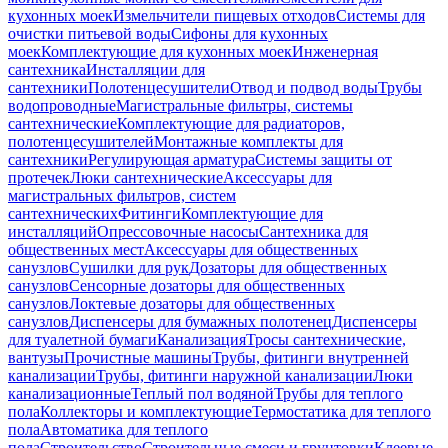
кухонных моек
Измельчители пищевых отходов
Системы для
очистки питьевой воды
Сифоны для кухонных
моек
Комплектующие для кухонных моек
Инженерная
сантехника
Инсталляции для
сантехники
Полотенцесушители
Отвод и подвод воды
Трубы
водопроводные
Магистральные фильтры, системы
сантехнические
Комплектующие для радиаторов,
полотенцесушителей
Монтажные комплекты для
сантехники
Регулирующая арматура
Системы защиты от
протечек
Люки сантехнические
Аксессуары для
магистральных фильтров, систем
сантехнических
Фитинги
Комплектующие для
инсталляций
Опрессовочные насосы
Сантехника для
общественных мест
Аксессуары для общественных
санузлов
Сушилки для рук
Дозаторы для общественных
санузлов
Сенсорные дозаторы для общественных
санузлов
Локтевые дозаторы для общественных
санузлов
Диспенсеры для бумажных полотенец
Диспенсеры
для туалетной бумаги
Канализация
Тросы сантехнические,
вантузы
Прочистные машины
Трубы, фитинги внутренней
канализации
Трубы, фитинги наружной канализации
Люки
канализационные
Теплый пол водяной
Трубы для теплого
пола
Коллекторы и комплектующие
Термостатика для теплого
пола
Автоматика для теплого
пола
Строительство
Строительные смеси и грунтовки
Клеевые