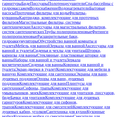
гарнитуры
Биде
Писсуары
Полотенцесушители
Спа-бассейны с
гидромассажем
Водоснабжение
Водонагреватели
Бытовые
насосы
Проточные фильтры для воды
Фильтры-
кувшины
Картриджи, комплектующие для проточных
фильтров
Магистральные фильтры, системы
сантехнические
Аксессуары для магистральных фильтров,
систем сантехнических
Трубы полипропиленовые
Фитинги
полипропиленовые
Расширительные баки,
гидроаккумуляторы
Обустройство ванной комнаты и
туалета
Мебель для ванной
Зеркала для ванной
Аксессуары для
ванной и туалета
Сиденья и чехлы для унитаза
Шторки,
карнизы для ванны
Стеклянные, пластиковые шторки для
ванны
Наборы для ванной и туалета
Зеркала
косметические
Сиденья для ванны
Коврики для ванной и
туалета
Экран-дверки в туалет
Комплектующие для мебели в
ванную
Комплектующие для сантехники
Экраны для ванн,
душевых поддонов
Опоры для ванн, душевых
поддонов
Комплектующие для ванн
Плинтусы для
сантехники
Сифоны, трапы
Комплектующие для
умывальников, моек
Комплектующие для унитазов, писсуаров,
биде
Бачки для унитазов
Комплектующие для душевых
гарнитуров
Комплектующие для сифонов,
трапов
Комплектующие для смесителей
Комплектующие для
душевых кабин, уголков
Сантехника для кухни
Кухонные
мойки
Кухонные мойки со смесителями
Смесители для