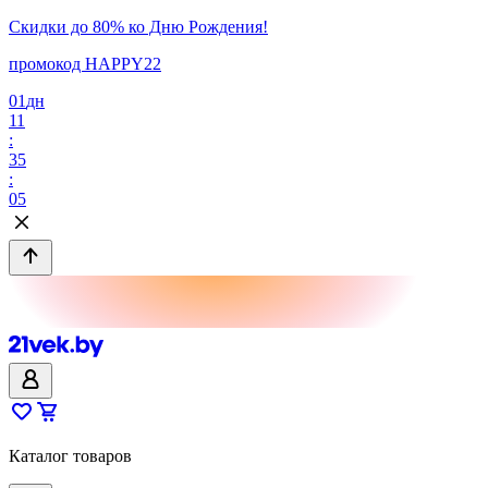
Скидки до 80% ко Дню Рождения!
промокод HAPPY22
01
дн
11
:
35
:
05
Каталог товаров