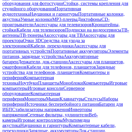
оборудования для фотостудии
Стойки, системы крепления для
студийного оборудования
Портативная
аудиотехника
Наушники и гарнитуры
Портативные колонки,
акустика
Умные колонки
MP3-плееры
Диктофоны
CD-
проигрыватели
Аксессуары для телевизоров
Кронштейны,
стойки
Кабели для телевизоров
Подписки на видеосервисы
ТВ-
антенны
ТВ-тюнеры
Аксессуары для ТВ
Аксессуары для
проектора
Очки 3D
Средства для ухода за
электроникой
Кабели, переходники
Аксессуары для
портативных устройств
Портативные аккумуляторы
Элементы
питания, зарядные устройства
Аккумуляторные
батареи
Держатели, док-станции
Аксессуары для планшетов,
смартфонов
Кабели для телефонов, планшетов
Зарядные
устройства для телефонов, планшетов
Компьютеры и
периферия
Компьютерная
техника
Ноутбуки
Планшеты
Моноблоки
Компьютеры
Игровые
компьютеры
Игровые консоли
Серверное
оборудование
Компьютерная
периферия
Мониторы
Мыши
Клавиатуры
Стилусы
Наборы
периферии
Источники бесперебойного питания
Батареи для
ИБП
Стабилизаторы напряжения
Инверторы
напряжения
Сетевые фильтры, удлинители
Веб-
камеры
Игровые контроллеры
Мультимедиа
акустика
Наушники и гарнитуры
Компьютерные кабели,
переходники
Зарядные, аккумуляторы
Док-станции,