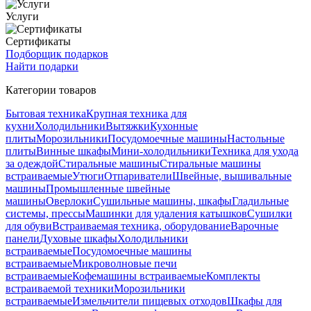
Услуги
Сертификаты
Подборщик подарков
Найти подарки
Категории товаров
Бытовая техника
Крупная техника для
кухни
Холодильники
Вытяжки
Кухонные
плиты
Морозильники
Посудомоечные машины
Настольные
плиты
Винные шкафы
Мини-холодильники
Техника для ухода
за одеждой
Стиральные машины
Стиральные машины
встраиваемые
Утюги
Отпариватели
Швейные, вышивальные
машины
Промышленные швейные
машины
Оверлоки
Сушильные машины, шкафы
Гладильные
системы, прессы
Машинки для удаления катышков
Сушилки
для обуви
Встраиваемая техника, оборудование
Варочные
панели
Духовые шкафы
Холодильники
встраиваемые
Посудомоечные машины
встраиваемые
Микроволновые печи
встраиваемые
Кофемашины встраиваемые
Комплекты
встраиваемой техники
Морозильники
встраиваемые
Измельчители пищевых отходов
Шкафы для