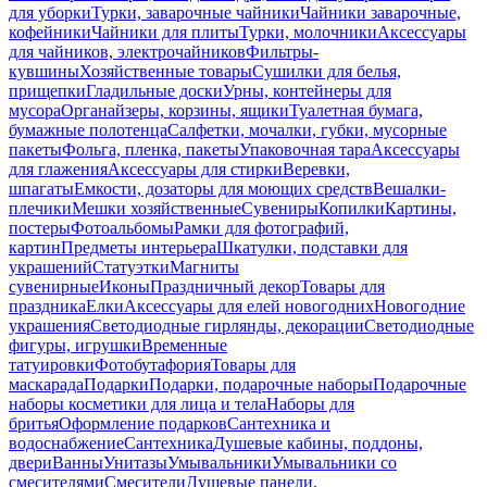
для уборки
Турки, заварочные чайники
Чайники заварочные,
кофейники
Чайники для плиты
Турки, молочники
Аксессуары
для чайников, электрочайников
Фильтры-
кувшины
Хозяйственные товары
Сушилки для белья,
прищепки
Гладильные доски
Урны, контейнеры для
мусора
Органайзеры, корзины, ящики
Туалетная бумага,
бумажные полотенца
Салфетки, мочалки, губки, мусорные
пакеты
Фольга, пленка, пакеты
Упаковочная тара
Аксессуары
для глажения
Аксессуары для стирки
Веревки,
шпагаты
Емкости, дозаторы для моющих средств
Вешалки-
плечики
Мешки хозяйственные
Сувениры
Копилки
Картины,
постеры
Фотоальбомы
Рамки для фотографий,
картин
Предметы интерьера
Шкатулки, подставки для
украшений
Статуэтки
Магниты
сувенирные
Иконы
Праздничный декор
Товары для
праздника
Елки
Аксессуары для елей новогодних
Новогодние
украшения
Светодиодные гирлянды, декорации
Светодиодные
фигуры, игрушки
Временные
татуировки
Фотобутафория
Товары для
маскарада
Подарки
Подарки, подарочные наборы
Подарочные
наборы косметики для лица и тела
Наборы для
бритья
Оформление подарков
Сантехника и
водоснабжение
Сантехника
Душевые кабины, поддоны,
двери
Ванны
Унитазы
Умывальники
Умывальники со
смесителями
Смесители
Душевые панели,