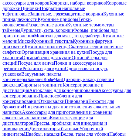
аксессуары для ковров
Коврики, наборы ковриков
Ковровые
дорожки
Циновки
Покрытия напольные
тафтинговые
Защитные, грязезащитные коврики
Кухонные
принадлежности
Кухонные приборы
Терки,
овощерезки
Разделочные доски
Кухонные термометры,
таймеры
Дуршлаги, сита, воронки
Формы, приборы для
приготовления
Молотки для мяса, тендерайзеры
Кухонные
мелочи
Миски
Кухонный текстиль
Кухонные фартуки,
прихватки
Кухонные полотенца
Скатерти, сервировочные
салфетки
Организация хранения на кухне
Посуда для
хранения
Органайзеры для кухни
Органайзеры для
специй
Посуда для ланча
Полки и аксессуары на
рейлинги
Рейлинги для кухни
Одноразовая посуда,
упаковка
Вакуумные пакеты,
контейнеры
Бакалея
Кофе
Чай
Цикорий, какао, горячий
шоколад
Сиропы и топпинги
Консервирование и
дистилляция
Автоклавы для консервирования
Аксессуары для
консервирования
Приспособления для
консервирования
Открывалки
Пивоварни
Емкости для
брожения
Ингредиенты для приготовления алкогольных
напитков
Аксессуары для приготовления и хранения
алкогольных напитков
Комплектующие для
дистилляторов
Прессы, дробилки для виноделия и
пивоварения
Дистилляторы бытовые
Уборочный
инвентарь
Швабры, насадки
Ведра, тазы для уборки
Наборы