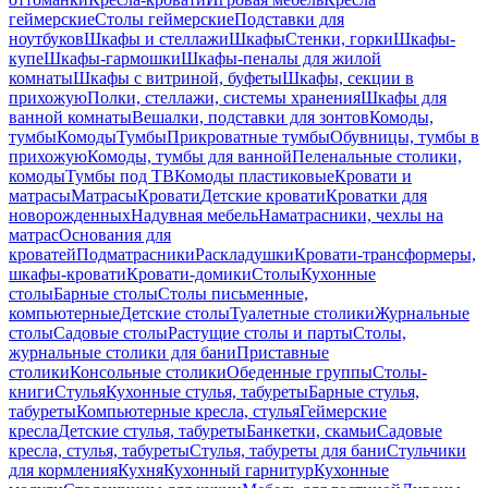
геймерские
Столы геймерские
Подставки для
ноутбуков
Шкафы и стеллажи
Шкафы
Стенки, горки
Шкафы-
купе
Шкафы-гармошки
Шкафы-пеналы для жилой
комнаты
Шкафы с витриной, буфеты
Шкафы, секции в
прихожую
Полки, стеллажи, системы хранения
Шкафы для
ванной комнаты
Вешалки, подставки для зонтов
Комоды,
тумбы
Комоды
Тумбы
Прикроватные тумбы
Обувницы, тумбы в
прихожую
Комоды, тумбы для ванной
Пеленальные столики,
комоды
Тумбы под ТВ
Комоды пластиковые
Кровати и
матрасы
Матрасы
Кровати
Детские кровати
Кроватки для
новорожденных
Надувная мебель
Наматрасники, чехлы на
матрас
Основания для
кроватей
Подматрасники
Раскладушки
Кровати-трансформеры,
шкафы-кровати
Кровати-домики
Столы
Кухонные
столы
Барные столы
Столы письменные,
компьютерные
Детские столы
Туалетные столики
Журнальные
столы
Садовые столы
Растущие столы и парты
Столы,
журнальные столики для бани
Приставные
столики
Консольные столики
Обеденные группы
Столы-
книги
Стулья
Кухонные стулья, табуреты
Барные стулья,
табуреты
Компьютерные кресла, стулья
Геймерские
кресла
Детские стулья, табуреты
Банкетки, скамьи
Садовые
кресла, стулья, табуреты
Стулья, табуреты для бани
Стульчики
для кормления
Кухня
Кухонный гарнитур
Кухонные