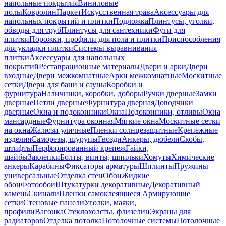
напольные покрытия
Виниловые
полы
Ковролин
Паркет
Искусственная трава
Аксессуары для
напольных покрытий и плитки
Подложка
Плинтусы, уголки,
обводы для труб
Плинтусы для сантехники
Фуги для
плитки
Порожки, профили для пола и плитки
Приспособления
для укладки плитки
Системы выравнивания
плитки
Аксессуары для напольных
покрытий
Реставрационные материалы
Двери и арки
Двери
входные
Двери межкомнатные
Арки межкомнатные
Москитные
сетки
Двери для бани и сауны
Коробки и
фурнитура
Наличники, коробки, доборы
Ручки дверные
Замки
дверные
Петли дверные
Фурнитура дверная
Доводчики
дверные
Окна и подоконники
Окна
Подоконники, отливы
Окна
мансардные
Фурнитура оконная
Мягкие окна
Москитные сетки
на окна
Жалюзи уличные
Пленки солнцезащитные
Крепежные
изделия
Саморезы, шурупы
Гвозди
Анкеры, дюбели
Скобы,
штифты
Перфорированный крепеж
Гайки,
шайбы
Заклепки
Болты, винты, шпильки
Хомуты
Химические
анкеры
Карабины
Фиксаторы арматуры
Шплинты
Пружины
универсальные
Отделка стен
Обои
Жидкие
обои
Фотообои
Штукатурки декоративные
Декоративный
камень
Скинали
Пленки самоклеящиеся
Армирующие
сетки
Стеновые панели
Уголки, маяки,
профили
Вагонка
Стеклохолсты, флизелин
Экраны для
радиаторов
Отделка потолка
Потолочные системы
Потолочные