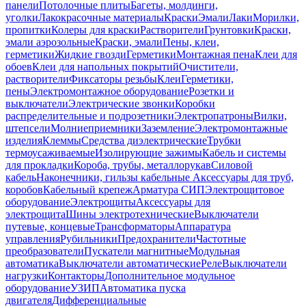
панели
Потолочные плиты
Багеты, молдинги,
уголки
Лакокрасочные материалы
Краски
Эмали
Лаки
Морилки,
пропитки
Колеры для краски
Растворители
Грунтовки
Краски,
эмали аэрозольные
Краски, эмали
Пены, клеи,
герметики
Жидкие гвозди
Герметики
Монтажная пена
Клеи для
обоев
Клеи для напольных покрытий
Очистители,
растворители
Фиксаторы резьбы
Клеи
Герметики,
пены
Электромонтажное оборудование
Розетки и
выключатели
Электрические звонки
Коробки
распределительные и подрозетники
Электропатроны
Вилки,
штепсели
Молниеприемники
Заземление
Электромонтажные
изделия
Клеммы
Средства диэлектрические
Трубки
термоусаживаемые
Изолирующие зажимы
Кабель и системы
для прокладки
Короба, трубы, металлорукав
Силовой
кабель
Наконечники, гильзы кабельные
Аксессуары для труб,
коробов
Кабельный крепеж
Арматура СИП
Электрощитовое
оборудование
Электрощиты
Аксессуары для
электрощита
Шины электротехнические
Выключатели
путевые, концевые
Трансформаторы
Аппаратура
управления
Рубильники
Предохранители
Частотные
преобразователи
Пускатели магнитные
Модульная
автоматика
Выключатели автоматические
Реле
Выключатели
нагрузки
Контакторы
Дополнительное модульное
оборудование
УЗИП
Автоматика пуска
двигателя
Дифференциальные