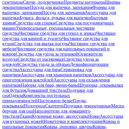
газетницы
Свечи, подсвечники
Предметы интерьера
Ширмы
декоративные
Посуда для выпечки, запекания
Формы для
выпечки, запекания
Посуда для запекания
Аксессуары для
выпечки
Бумага, фольга, рукава для выпечки
Бытовая
химия
Средства для стирки
Средства для посудомоечных
машин
Универсальные, специальные чистящие
средства
Чистящие средства для стекол и зеркал
Чистящие
средства для ванной и туалета
Чистящие средства для
кухни
Средства для мытья посуды
Чистящие средства для
мебели
Чистящие средства для напольных покрытий и
ковров
Средства для ухода за техникой
Освежители
воздуха
Средства от насекомых
Средства ухода за
одеждой
Средства ухода за обувью
Дезинфицирующие
средства
Аксессуары для бара
Сервировка для
напитков
Аксессуары для хранения напитков
Аксессуары для
приготовления коктейлей
Аксессуары для охлаждения
напитков
Наборы для бара, мини-бары
Штопоры, открывалки
для бутылок
Домашний текстиль
Подушки для
сна
Одеяла
Комплекты постельных
принадлежностей
Постельное белье
Пледы,
покрывала
Полотенца
Скатерти
Подушки декоративные
Маски,
беруши для сна
Наполнители для домашнего
текстиля
Ткани
Кухонные ножи, аксессуары
Ножи
Аксессуары
для кухонных ножей
Ножеточки и комплектующие
Ковры и
напольные покрытия
Ковры, циновки, шкуры
Ковры,