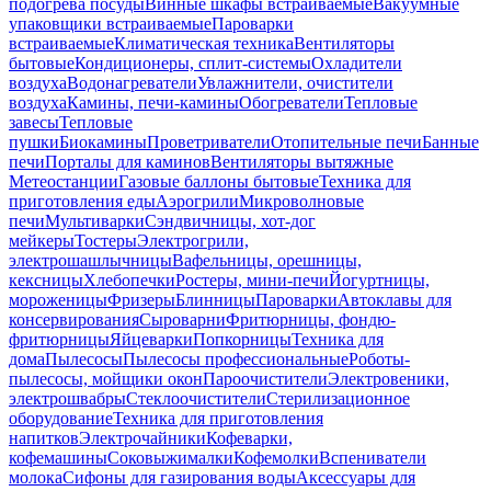
подогрева посуды
Винные шкафы встраиваемые
Вакуумные
упаковщики встраиваемые
Пароварки
встраиваемые
Климатическая техника
Вентиляторы
бытовые
Кондиционеры, сплит-системы
Охладители
воздуха
Водонагреватели
Увлажнители, очистители
воздуха
Камины, печи-камины
Обогреватели
Тепловые
завесы
Тепловые
пушки
Биокамины
Проветриватели
Отопительные печи
Банные
печи
Порталы для каминов
Вентиляторы вытяжные
Метеостанции
Газовые баллоны бытовые
Техника для
приготовления еды
Аэрогрили
Микроволновые
печи
Мультиварки
Сэндвичницы, хот-дог
мейкеры
Тостеры
Электрогрили,
электрошашлычницы
Вафельницы, орешницы,
кексницы
Хлебопечки
Ростеры, мини-печи
Йогуртницы,
мороженицы
Фризеры
Блинницы
Пароварки
Автоклавы для
консервирования
Сыроварни
Фритюрницы, фондю-
фритюрницы
Яйцеварки
Попкорницы
Техника для
дома
Пылесосы
Пылесосы профессиональные
Роботы-
пылесосы, мойщики окон
Пароочистители
Электровеники,
электрошвабры
Стеклоочистители
Стерилизационное
оборудование
Техника для приготовления
напитков
Электрочайники
Кофеварки,
кофемашины
Соковыжималки
Кофемолки
Вспениватели
молока
Сифоны для газирования воды
Аксессуары для