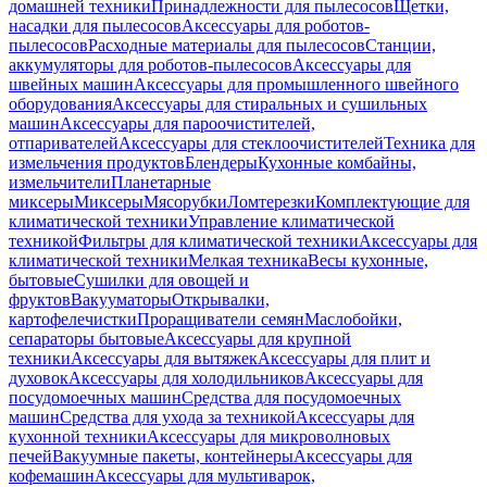
домашней техники
Принадлежности для пылесосов
Щетки,
насадки для пылесосов
Аксессуары для роботов-
пылесосов
Расходные материалы для пылесосов
Станции,
аккумуляторы для роботов-пылесосов
Аксессуары для
швейных машин
Аксессуары для промышленного швейного
оборудования
Аксессуары для стиральных и сушильных
машин
Аксессуары для пароочистителей,
отпаривателей
Аксессуары для стеклоочистителей
Техника для
измельчения продуктов
Блендеры
Кухонные комбайны,
измельчители
Планетарные
миксеры
Миксеры
Мясорубки
Ломтерезки
Комплектующие для
климатической техники
Управление климатической
техникой
Фильтры для климатической техники
Аксессуары для
климатической техники
Мелкая техника
Весы кухонные,
бытовые
Сушилки для овощей и
фруктов
Вакууматоры
Открывалки,
картофелечистки
Проращиватели семян
Маслобойки,
сепараторы бытовые
Аксессуары для крупной
техники
Аксессуары для вытяжек
Аксессуары для плит и
духовок
Аксессуары для холодильников
Аксессуары для
посудомоечных машин
Средства для посудомоечных
машин
Средства для ухода за техникой
Аксессуары для
кухонной техники
Аксессуары для микроволновых
печей
Вакуумные пакеты, контейнеры
Аксессуары для
кофемашин
Аксессуары для мультиварок,