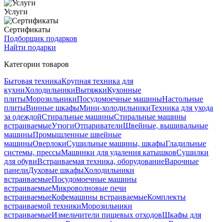
Услуги
Сертификаты
Подборщик подарков
Найти подарки
Категории товаров
Бытовая техника
Крупная техника для
кухни
Холодильники
Вытяжки
Кухонные
плиты
Морозильники
Посудомоечные машины
Настольные
плиты
Винные шкафы
Мини-холодильники
Техника для ухода
за одеждой
Стиральные машины
Стиральные машины
встраиваемые
Утюги
Отпариватели
Швейные, вышивальные
машины
Промышленные швейные
машины
Оверлоки
Сушильные машины, шкафы
Гладильные
системы, прессы
Машинки для удаления катышков
Сушилки
для обуви
Встраиваемая техника, оборудование
Варочные
панели
Духовые шкафы
Холодильники
встраиваемые
Посудомоечные машины
встраиваемые
Микроволновые печи
встраиваемые
Кофемашины встраиваемые
Комплекты
встраиваемой техники
Морозильники
встраиваемые
Измельчители пищевых отходов
Шкафы для