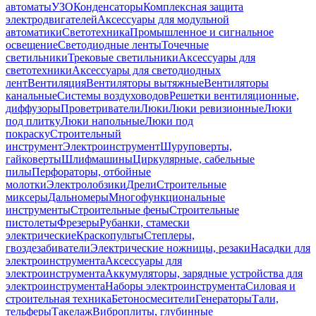
автоматы
УЗО
Конденсаторы
Комплексная защита
электродвигателей
Аксессуары для модульной
автоматики
Светотехника
Промышленное и сигнальное
освещение
Светодиодные ленты
Точечные
светильники
Трековые светильники
Аксессуары для
светотехники
Аксессуары для светодиодных
лент
Вентиляция
Вентиляторы вытяжные
Вентиляторы
канальные
Системы воздуховодов
Решетки вентиляционные,
диффузоры
Проветриватели
Люки
Люки ревизионные
Люки
под плитку
Люки напольные
Люки под
покраску
Строительный
инструмент
Электроинструмент
Шуруповерты,
гайковерты
Шлифмашины
Циркулярные, сабельные
пилы
Перфораторы, отбойные
молотки
Электролобзики
Дрели
Строительные
миксеры
Дальномеры
Многофункциональные
инструменты
Строительные фены
Строительные
пистолеты
Фрезеры
Рубанки, стамески
электрические
Краскопульты
Степлеры,
гвоздезабиватели
Электрические ножницы, резаки
Насадки для
электроинструмента
Аксессуары для
электроинструмента
Аккумуляторы, зарядные устройства для
электроинструмента
Наборы электроинструмента
Силовая и
строительная техника
Бетоносмесители
Генераторы
Тали,
тельферы
Такелаж
Виброплиты, глубинные