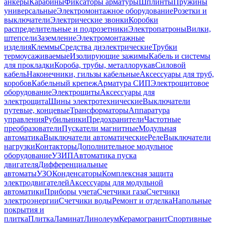
анкеры
Карабины
Фиксаторы арматуры
Шплинты
Пружины
универсальные
Электромонтажное оборудование
Розетки и
выключатели
Электрические звонки
Коробки
распределительные и подрозетники
Электропатроны
Вилки,
штепсели
Заземление
Электромонтажные
изделия
Клеммы
Средства диэлектрические
Трубки
термоусаживаемые
Изолирующие зажимы
Кабель и системы
для прокладки
Короба, трубы, металлорукав
Силовой
кабель
Наконечники, гильзы кабельные
Аксессуары для труб,
коробов
Кабельный крепеж
Арматура СИП
Электрощитовое
оборудование
Электрощиты
Аксессуары для
электрощита
Шины электротехнические
Выключатели
путевые, концевые
Трансформаторы
Аппаратура
управления
Рубильники
Предохранители
Частотные
преобразователи
Пускатели магнитные
Модульная
автоматика
Выключатели автоматические
Реле
Выключатели
нагрузки
Контакторы
Дополнительное модульное
оборудование
УЗИП
Автоматика пуска
двигателя
Дифференциальные
автоматы
УЗО
Конденсаторы
Комплексная защита
электродвигателей
Аксессуары для модульной
автоматики
Приборы учета
Счетчики газа
Счетчики
электроэнергии
Счетчики воды
Ремонт и отделка
Напольные
покрытия и
плитка
Плитка
Ламинат
Линолеум
Керамогранит
Спортивные