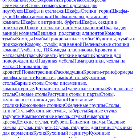
геймерские
Столы геймерские
Подставки для
ноутбуков
Шкафы и стеллажи
Шкафы
Стенки, горки
Шкафы-
купе
Шкафы-гармошки
Шкафы-пеналы для жилой
комнаты
Шкафы с витриной, буфеты
Шкафы, секции в
прихожую
Полки, стеллажи, системы хранения
Шкафы для
ванной комнаты
Вешалки, подставки для зонтов
Комоды,
тумбы
Комоды
Тумбы
Прикроватные тумбы
Обувницы, тумбы в
прихожую
Комоды, тумбы для ванной
Пеленальные столики,
комоды
Тумбы под ТВ
Комоды пластиковые
Кровати и
матрасы
Матрасы
Кровати
Детские кровати
Кроватки для
новорожденных
Надувная мебель
Наматрасники, чехлы на
матрас
Основания для
кроватей
Подматрасники
Раскладушки
Кровати-трансформеры,
шкафы-кровати
Кровати-домики
Столы
Кухонные
столы
Барные столы
Столы письменные,
компьютерные
Детские столы
Туалетные столики
Журнальные
столы
Садовые столы
Растущие столы и парты
Столы,
журнальные столики для бани
Приставные
столики
Консольные столики
Обеденные группы
Столы-
книги
Стулья
Кухонные стулья, табуреты
Барные стулья,
табуреты
Компьютерные кресла, стулья
Геймерские
кресла
Детские стулья, табуреты
Банкетки, скамьи
Садовые
кресла, стулья, табуреты
Стулья, табуреты для бани
Стульчики
для кормления
Кухня
Кухонный гарнитур
Кухонные