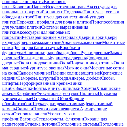
напольные покрытия
Виниловые
полы
Ковролин
Паркет
Искусственная трава
Аксессуары для
напольных покрытий и плитки
Подложка
Плинтусы, уголки,
обводы для труб
Плинтусы для сантехники
Фуги для
плитки
Порожки, профили для пола и плитки
Приспособления
для укладки плитки
Системы выравнивания
плитки
Аксессуары для напольных
покрытий
Реставрационные материалы
Двери и арки
Двери
входные
Двери межкомнатные
Арки межкомнатные
Москитные
сетки
Двери для бани и сауны
Коробки и
фурнитура
Наличники, коробки, доборы
Ручки дверные
Замки
дверные
Петли дверные
Фурнитура дверная
Доводчики
дверные
Окна и подоконники
Окна
Подоконники, отливы
Окна
мансардные
Фурнитура оконная
Мягкие окна
Москитные сетки
на окна
Жалюзи уличные
Пленки солнцезащитные
Крепежные
изделия
Саморезы, шурупы
Гвозди
Анкеры, дюбели
Скобы,
штифты
Перфорированный крепеж
Гайки,
шайбы
Заклепки
Болты, винты, шпильки
Хомуты
Химические
анкеры
Карабины
Фиксаторы арматуры
Шплинты
Пружины
универсальные
Отделка стен
Обои
Жидкие
обои
Фотообои
Штукатурки декоративные
Декоративный
камень
Скинали
Пленки самоклеящиеся
Армирующие
сетки
Стеновые панели
Уголки, маяки,
профили
Вагонка
Стеклохолсты, флизелин
Экраны для
радиаторов
Отделка потолка
Потолочные системы
Потолочные