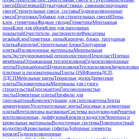
смеси
Шпатлевки
Штукатурки
Стяжки, самонивелирующие
смеси
Строительные смеси, составы
Гидроизоляционные
смеси
Грунтовки
Добавки для строительных смесей
Пены,
клеи, герметики
Жидкие гвозди
Герметики
Монтажная
пена
Клеи для обоев
Клеи для напольных
покрытий
Очистители, растворители
Фиксаторы
резьбы
Клеи
Герметики, пены
Кирпичи, блоки, тротуарная
плитка
Кирпичи
Строительные блоки
Тротуарная
плитка
Изоляционные материалы
Минеральная
вата
Экструдированный пенополистирол
Пенопласт
Пленки,
мембраны
Отражающая теплоизоляция
Гидроизоляционные
ленты
Поликарбонат
Шумоизоляция
Теплоизоляция
Звукоизоляц
плитные и пиломатериалы
Плиты OSB
Фанера
ДСП,
ЛДСП
Мебельные щиты
Террасные доски
Древесные
плиты
Пиломатериалы
Материалы для сухого
строительства
Гипсокартон
Гипсоволокнистые
листы
Цементные плиты
Профили для
гипсокартона
Комплектующие для гипсокартона
Ленты
армирующие
Уплотнительные ленты
Гипсовые и цементные
плиты
Вентиляторы вытяжные
Системы воздуховодов
Решетки
вентиляционные, диффузоры
Кровля и водосток
Черепица и
кровельные материалы
Водосточные системы
Поверхностный
водоотвод
Кровельные софиты
Доборные элементы
кровли
Гидроизоляционные