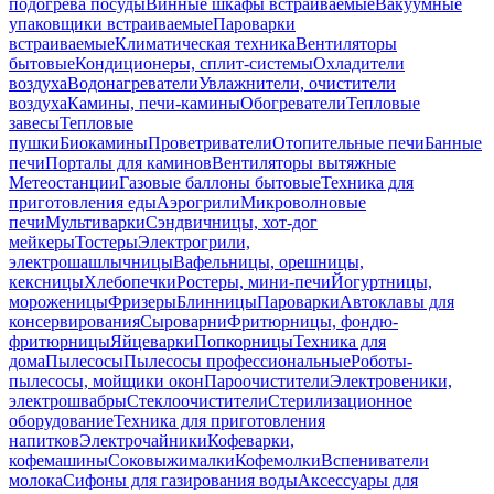
подогрева посуды
Винные шкафы встраиваемые
Вакуумные
упаковщики встраиваемые
Пароварки
встраиваемые
Климатическая техника
Вентиляторы
бытовые
Кондиционеры, сплит-системы
Охладители
воздуха
Водонагреватели
Увлажнители, очистители
воздуха
Камины, печи-камины
Обогреватели
Тепловые
завесы
Тепловые
пушки
Биокамины
Проветриватели
Отопительные печи
Банные
печи
Порталы для каминов
Вентиляторы вытяжные
Метеостанции
Газовые баллоны бытовые
Техника для
приготовления еды
Аэрогрили
Микроволновые
печи
Мультиварки
Сэндвичницы, хот-дог
мейкеры
Тостеры
Электрогрили,
электрошашлычницы
Вафельницы, орешницы,
кексницы
Хлебопечки
Ростеры, мини-печи
Йогуртницы,
мороженицы
Фризеры
Блинницы
Пароварки
Автоклавы для
консервирования
Сыроварни
Фритюрницы, фондю-
фритюрницы
Яйцеварки
Попкорницы
Техника для
дома
Пылесосы
Пылесосы профессиональные
Роботы-
пылесосы, мойщики окон
Пароочистители
Электровеники,
электрошвабры
Стеклоочистители
Стерилизационное
оборудование
Техника для приготовления
напитков
Электрочайники
Кофеварки,
кофемашины
Соковыжималки
Кофемолки
Вспениватели
молока
Сифоны для газирования воды
Аксессуары для