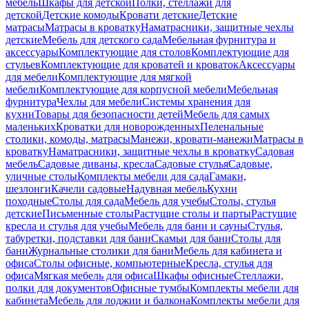
мебель
Шкафы для детской
Полки, стеллажи для
детской
Детские комоды
Кровати детские
Детские
матрасы
Матрасы в кроватку
Наматрасники, защитные чехлы
детские
Мебель для детского сада
Мебельная фурнитура и
аксессуары
Комплектующие для столов
Комплектующие для
стульев
Комплектующие для кроватей и кроваток
Аксессуары
для мебели
Комплектующие для мягкой
мебели
Комплектующие для корпусной мебели
Мебельная
фурнитура
Чехлы для мебели
Системы хранения для
кухни
Товары для безопасности детей
Мебель для самых
маленьких
Кроватки для новорожденных
Пеленальные
столики, комоды, матрасы
Манежи, кровати-манежи
Матрасы в
кроватку
Наматрасники, защитные чехлы в кроватку
Садовая
мебель
Садовые диваны, кресла
Садовые стулья
Садовые,
уличные столы
Комплекты мебели для сада
Гамаки,
шезлонги
Качели садовые
Надувная мебель
Кухни
походные
Столы для сада
Мебель для учебы
Столы, стулья
детские
Письменные столы
Растущие столы и парты
Растущие
кресла и стулья для учебы
Мебель для бани и сауны
Стулья,
табуретки, подставки для бани
Скамьи для бани
Столы для
бани
Журнальные столики для бани
Мебель для кабинета и
офиса
Столы офисные, компьютерные
Кресла, стулья для
офиса
Мягкая мебель для офиса
Шкафы офисные
Стеллажи,
полки для документов
Офисные тумбы
Комплекты мебели для
кабинета
Мебель для лоджии и балкона
Комплекты мебели для