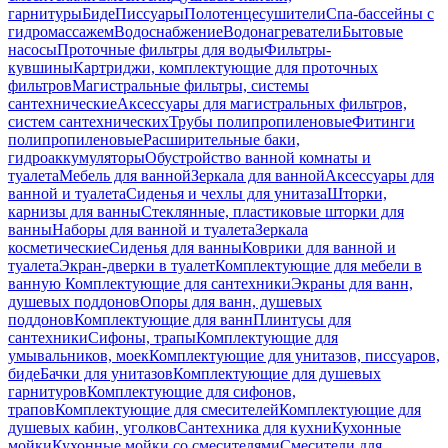
гарнитуры
Биде
Писсуары
Полотенцесушители
Спа-бассейны с
гидромассажем
Водоснабжение
Водонагреватели
Бытовые
насосы
Проточные фильтры для воды
Фильтры-
кувшины
Картриджи, комплектующие для проточных
фильтров
Магистральные фильтры, системы
сантехнические
Аксессуары для магистральных фильтров,
систем сантехнических
Трубы полипропиленовые
Фитинги
полипропиленовые
Расширительные баки,
гидроаккумуляторы
Обустройство ванной комнаты и
туалета
Мебель для ванной
Зеркала для ванной
Аксессуары для
ванной и туалета
Сиденья и чехлы для унитаза
Шторки,
карнизы для ванны
Стеклянные, пластиковые шторки для
ванны
Наборы для ванной и туалета
Зеркала
косметические
Сиденья для ванны
Коврики для ванной и
туалета
Экран-дверки в туалет
Комплектующие для мебели в
ванную
Комплектующие для сантехники
Экраны для ванн,
душевых поддонов
Опоры для ванн, душевых
поддонов
Комплектующие для ванн
Плинтусы для
сантехники
Сифоны, трапы
Комплектующие для
умывальников, моек
Комплектующие для унитазов, писсуаров,
биде
Бачки для унитазов
Комплектующие для душевых
гарнитуров
Комплектующие для сифонов,
трапов
Комплектующие для смесителей
Комплектующие для
душевых кабин, уголков
Сантехника для кухни
Кухонные
мойки
Кухонные мойки со смесителями
Смесители для