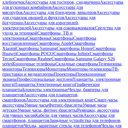
хлебопечек
Аксессуары для тостеров, сэндвичниц
Аксессуары
для кухонных комбайнов
Аксессуары для
мясорубок
Аксессуары для блендеров, миксеров
Аксессуары
для сушилок овощей и фруктов
Аксессуары для
йогуртниц
Аксессуары для аэрогрилей,
электрогрилей
Аксессуары для соковыжималок
Средства для
ухода за техникой
Смартфоны, ТВ и
электроника
Смартфоны
Смартфоны
Смартфоны
восстановленные
Смартфоны Apple
Смартфоны
Xiaomi
Смартфоны Samsung
Смартфоны Honor
Смартфоны
Huawei
Смартфоны POCO
Смартфоны Infinix
Смартфоны
Tecno
Смартфоны Realme
Смартфоны Samsung Galaxy S26
series
Кнопочные телефоны
Складные смартфоны
Телевизоры,
мониторы
Телевизоры
Мониторы
Мониторы-телевизоры
ТВ-
приставки и медиаплееры
Проекторы
Проекционные
экраны
Профессиональные дисплеи
Планшеты, электронные
книги
Планшеты
Электронные книги
Графические
планшеты
Блокноты электронные
Чехлы, бамперы для
планшетов
Аксессуары для планшетов,
смартфонов
Аксессуары для электронных книг
Смарт-часы,
аксессуары
Умные часы
Фитнес-браслеты
Умные часы
детские
Умные часы, фитнес-браслеты
Ремешки, аксессуары
для умных часов
Кабели для умных часов
Аксессуары для
смартфонов, планшетов
Зарядные устройства для телефонов,
планшетов
Чехлы, защитные стекла для телефонов
Чехлы для