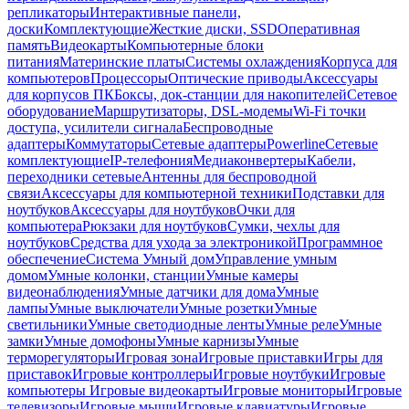
репликаторы
Интерактивные панели,
доски
Комплектующие
Жесткие диски, SSD
Оперативная
память
Видеокарты
Компьютерные блоки
питания
Материнские платы
Системы охлаждения
Корпуса для
компьютеров
Процессоры
Оптические приводы
Аксессуары
для корпусов ПК
Боксы, док-станции для накопителей
Сетевое
оборудование
Маршрутизаторы, DSL-модемы
Wi-Fi точки
доступа, усилители сигнала
Беспроводные
адаптеры
Коммутаторы
Сетевые адаптеры
Powerline
Сетевые
комплектующие
IP-телефония
Медиаконвертеры
Кабели,
переходники сетевые
Антенны для беспроводной
связи
Аксессуары для компьютерной техники
Подставки для
ноутбуков
Аксессуары для ноутбуков
Очки для
компьютера
Рюкзаки для ноутбуков
Сумки, чехлы для
ноутбуков
Средства для ухода за электроникой
Программное
обеспечение
Система Умный дом
Управление умным
домом
Умные колонки, станции
Умные камеры
видеонаблюдения
Умные датчики для дома
Умные
лампы
Умные выключатели
Умные розетки
Умные
светильники
Умные светодиодные ленты
Умные реле
Умные
замки
Умные домофоны
Умные карнизы
Умные
терморегуляторы
Игровая зона
Игровые приставки
Игры для
приставок
Игровые контроллеры
Игровые ноутбуки
Игровые
компьютеры
Игровые видеокарты
Игровые мониторы
Игровые
телевизоры
Игровые мыши
Игровые клавиатуры
Игровые