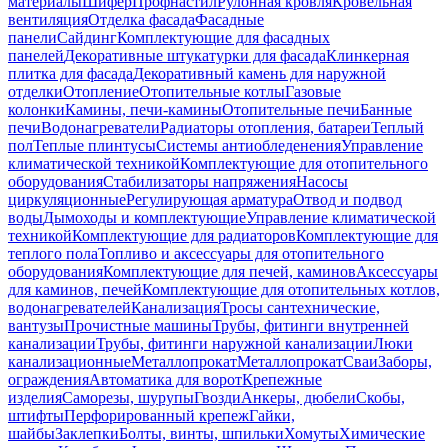
материалы
Шифер
Профнастил
Рулонная кровля
Кровельная
вентиляция
Отделка фасада
Фасадные
панели
Сайдинг
Комплектующие для фасадных
панелей
Декоративные штукатурки для фасада
Клинкерная
плитка для фасада
Декоративный камень для наружной
отделки
Отопление
Отопительные котлы
Газовые
колонки
Камины, печи-камины
Отопительные печи
Банные
печи
Водонагреватели
Радиаторы отопления, батареи
Теплый
пол
Теплые плинтусы
Системы антиобледенения
Управление
климатической техникой
Комплектующие для отопительного
оборудования
Стабилизаторы напряжения
Насосы
циркуляционные
Регулирующая арматура
Отвод и подвод
воды
Дымоходы и комплектующие
Управление климатической
техникой
Комплектующие для радиаторов
Комплектующие для
теплого пола
Топливо и аксессуары для отопительного
оборудования
Комплектующие для печей, каминов
Аксессуары
для каминов, печей
Комплектующие для отопительных котлов,
водонагревателей
Канализация
Тросы сантехнические,
вантузы
Прочистные машины
Трубы, фитинги внутренней
канализации
Трубы, фитинги наружной канализации
Люки
канализационные
Металлопрокат
Металлопрокат
Сваи
Заборы,
ограждения
Автоматика для ворот
Крепежные
изделия
Саморезы, шурупы
Гвозди
Анкеры, дюбели
Скобы,
штифты
Перфорированный крепеж
Гайки,
шайбы
Заклепки
Болты, винты, шпильки
Хомуты
Химические