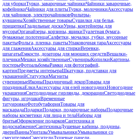
для уборки
Турки, заварочные чайники
Чайники заварочные,
кофейники
Чайники для плиты
Турки, молочники
Аксессуары
для чайников, электрочайников
Фильтры-
кувшины
Хозяйственные товары
Сушилки для белья,
прищепки
Гладильные доски
Урны, контейнеры для
мусора
Органайзеры, корзины, ящики
Туалетная бумага,
бумажные полотенца
Салфетки, мочалки, губки, мусорные
пакеты
Фольга, пленка, пакеты
Упаковочная тара
Аксессуары
для глажения
Аксессуары для стирки
Веревки,
шпагаты
Емкости, дозаторы для моющих средств
Вешалки-
плечики
Мешки хозяйственные
Сувениры
Копилки
Картины,
постеры
Фотоальбомы
Рамки для фотографий,
картин
Предметы интерьера
Шкатулки, подставки для
украшений
Статуэтки
Магниты
сувенирные
Иконы
Праздничный декор
Товары для
праздника
Елки
Аксессуары для елей новогодних
Новогодние
украшения
Светодиодные гирлянды, декорации
Светодиодные
фигуры, игрушки
Временные
татуировки
Фотобутафория
Товары для
маскарада
Подарки
Подарки, подарочные наборы
Подарочные
наборы косметики для лица и тела
Наборы для
бритья
Оформление подарков
Сантехника и
водоснабжение
Сантехника
Душевые кабины, поддоны,
двери
Ванны
Унитазы
Умывальники
Умывальники со
смесителями
Смесители
Душевые панели,