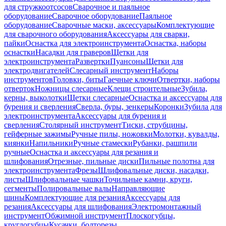
для стружкоотсосов
Сварочное и паяльное
оборудование
Сварочное оборудование
Паяльное
оборудование
Сварочные маски, аксессуары
Комплектующие
для сварочного оборудования
Аксессуары для сварки,
пайки
Оснастка для электроинструмента
Оснастка, наборы
оснастки
Насадки для граверов
Щетки для
электроинструмента
Развертки
Пуансоны
Щетки для
электродвигателей
Слесарный инструмент
Наборы
инструментов
Головки, биты
Гаечные ключи
Отвертки, наборы
отверток
Ножницы слесарные
Клещи строительные
Зубила,
керны, выколотки
Щетки слесарные
Оснастка и аксессуары для
бурения и сверления
Сверла, буры, зенкеры
Коронки
Зубила для
электроинструмента
Аксессуары для бурения и
сверления
Столярный инструмент
Тиски, струбцины,
гейферные зажимы
Ручные пилы, ножовки
Молотки, кувалды,
киянки
Напильники
Ручные стамески
Рубанки, рашпили
ручные
Оснастка и аксессуары для резания и
шлифования
Отрезные, пильные диски
Пильные полотна для
электроинструмента
Фрезы
Шлифовальные диски, насадки,
листы
Шлифовальные чашки
Точильные камни, круги,
сегменты
Полировальные валы
Направляющие
шины
Комплектующие для резания
Аксессуары для
резания
Аксессуары для шлифования
Электромонтажный
инструмент
Обжимной инструмент
Плоскогубцы,
круглогубцы
Кусачки, болторезы,