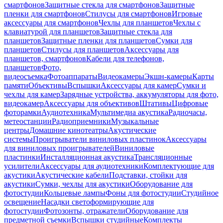
смартфонов
Защитные стекла для смартфонов
Защитные
пленки для смартфонов
Стилусы для смартфонов
Игровые
аксессуары для смартфонов
Чехлы для планшетов
Чехлы с
клавиатурой для планшетов
Защитные стекла для
планшетов
Защитные пленки для планшетов
Сумки для
планшетов
Стилусы для планшетов
Аксессуары для
планшетов, смартфонов
Кабели для телефонов,
планшетов
Фото,
видеосъемка
Фотоаппараты
Видеокамеры
Экшн-камеры
Карты
памяти
Объективы
Вспышки
Аксессуары для камер
Сумки и
чехлы для камер
Зарядные устройства, аккумуляторы для фото,
видеокамер
Аксессуары для объективов
Штативы
Цифровые
фоторамки
Аудиотехника
Мультимедиа акустика
Радиочасы,
метеостанции
Радиоприемники
Музыкальные
центры
Домашние кинотеатры
Акустические
системы
Проигрыватели виниловых пластинок
Аксессуары
для виниловых проигрывателей
Виниловые
пластинки
Инсталляционная акустика
Трансляционные
усилители
Аксессуары для аудиотехники
Комплектующие для
акустики
Акустические кабели
Подставки, стойки для
акустики
Сумки, чехлы для акустики
Оборудование для
фотостудии
Кольцевые лампы
Фоны для фотостудии
Студийное
освещение
Насадки светоформирующие для
фотостудии
Фотозонты, отражатели
Оборудование для
предметной съемки
Вспышки студийные
Комплекты