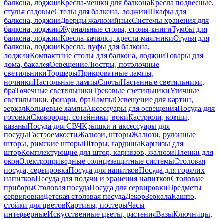
балкона, лоджии
Кресла-мешки для балкона
Кресла подвесные,
стулья садовые
Столы для балкона, лоджии
Шкафы для
балкона, лоджии
Дверцы жалюзийные
Системы хранения для
балкона, лоджии
Журнальные столы, столы-книги
Тумбы для
балкона, лоджии
Кресла-качалки, кресла-маятники
Стулья для
балкона, лоджии
Кресла, пуфы для балкона,
лоджии
Компактные столы для балкона, лоджии
Товары для
дома, бакалея
Освещение
Люстры, потолочные
светильники
Торшеры
Прикроватные лампы,
ночники
Настольные лампы
Споты
Настенные светильники,
бра
Точечные светильники
Трековые светильники
Уличные
светильники, фонари, бра
Лампы
Освещение для картин,
зеркал
Кольцевые лампы
Аксессуары для освещения
Посуда для
готовки
Сковороды, сотейники, воки
Кастрюли, ковши,
казаны
Посуда для СВЧ
Крышки и аксессуары для
посуды
Гастроемкости
Жалюзи, шторы
Жалюзи, рулонные
шторы, римские шторы
Шторы, гардины
Карнизы для
штор
Комплектующие для штор, карнизов, жалюзи
Пленки для
окон
Электроприводные солнцезащитные системы
Столовая
посуда, сервировка
Посуда для напитков
Посуда для горячих
напитков
Посуда для подачи и хранения напитков
Столовые
приборы
Столовая посуда
Посуда для сервировки
Предметы
сервировки
Детская столовая посуда
Декор
Зеркала
Кашпо,
стойки для цветов
Картины, постеры
Часы
интерьерные
Искусственные цветы, растения
Вазы
Ключницы,