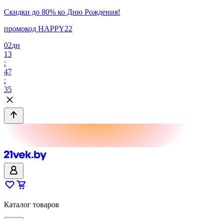
Скидки до 80% ко Дню Рождения!
промокод HAPPY22
02
дн
13
:
47
:
35
Каталог товаров