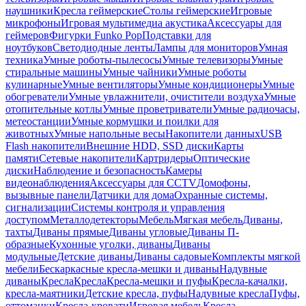
наушники
Кресла геймерские
Столы геймерские
Игровые
микрофоны
Игровая мультимедиа акустика
Аксессуары для
геймеров
Фигурки Funko Pop
Подставки для
ноутбуков
Светодиодные ленты
Лампы для мониторов
Умная
техника
Умные роботы-пылесосы
Умные телевизоры
Умные
стиральные машины
Умные чайники
Умные роботы
кулинарные
Умные вентиляторы
Умные кондиционеры
Умные
обогреватели
Умные увлажнители, очистители воздуха
Умные
отопительные котлы
Умные проветриватели
Умные радиочасы,
метеостанции
Умные кормушки и поилки для
животных
Умные напольные весы
Накопители данных
USB
Flash накопители
Внешние HDD, SSD диски
Карты
памяти
Сетевые накопители
Картридеры
Оптические
диски
Наблюдение и безопасность
Камеры
видеонаблюдения
Аксессуары для CCTV
Домофоны,
вызывные панели
Датчики для дома
Охранные системы,
сигнализации
Системы контроля и управления
доступом
Металлодетекторы
Мебель
Мягкая мебель
Диваны,
тахты
Диваны прямые
Диваны угловые
Диваны П-
образные
Кухонные уголки, диваны
Диваны
модульные
Детские диваны
Диваны садовые
Комплекты мягкой
мебели
Бескаркасные кресла-мешки и диваны
Надувные
диваны
Кресла
Кресла
Кресла-мешки и пуфы
Кресла-качалки,
кресла-маятники
Детские кресла, пуфы
Надувные кресла
Пуфы,
оттоманки
Кресла-кровати
Игровая мебель
Кресла