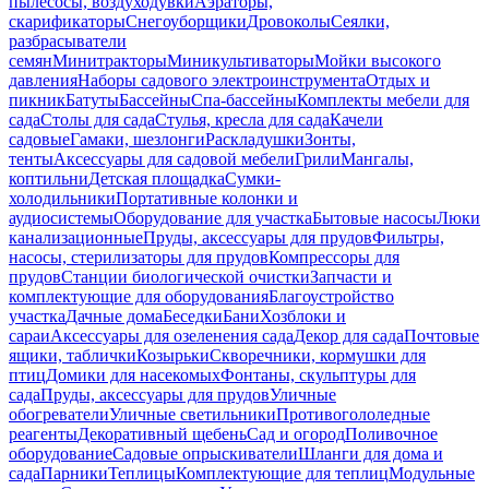
пылесосы, воздуходувки
Аэраторы,
скарификаторы
Снегоуборщики
Дровоколы
Сеялки,
разбрасыватели
семян
Минитракторы
Миникультиваторы
Мойки высокого
давления
Наборы садового электроинструмента
Отдых и
пикник
Батуты
Бассейны
Спа-бассейны
Комплекты мебели для
сада
Столы для сада
Стулья, кресла для сада
Качели
садовые
Гамаки, шезлонги
Раскладушки
Зонты,
тенты
Аксессуары для садовой мебели
Грили
Мангалы,
коптильни
Детская площадка
Сумки-
холодильники
Портативные колонки и
аудиосистемы
Оборудование для участка
Бытовые насосы
Люки
канализационные
Пруды, аксессуары для прудов
Фильтры,
насосы, стерилизаторы для прудов
Компрессоры для
прудов
Станции биологической очистки
Запчасти и
комплектующие для оборудования
Благоустройство
участка
Дачные дома
Беседки
Бани
Хозблоки и
сараи
Аксессуары для озеленения сада
Декор для сада
Почтовые
ящики, таблички
Козырьки
Скворечники, кормушки для
птиц
Домики для насекомых
Фонтаны, скульптуры для
сада
Пруды, аксессуары для прудов
Уличные
обогреватели
Уличные светильники
Противогололедные
реагенты
Декоративный щебень
Сад и огород
Поливочное
оборудование
Садовые опрыскиватели
Шланги для дома и
сада
Парники
Теплицы
Комплектующие для теплиц
Модульные