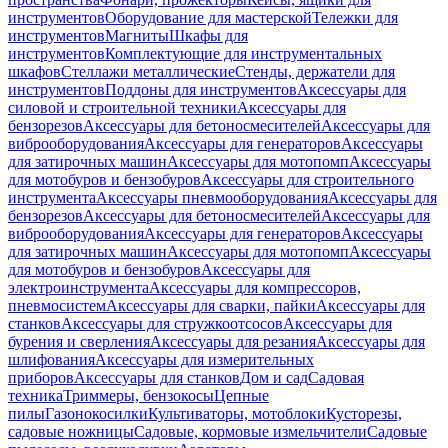
инструментов
Оборудование для мастерской
Тележки для
инструментов
Магниты
Шкафы для
инструментов
Комплектующие для инструментальных
шкафов
Стеллажи металлические
Стенды, держатели для
инструментов
Поддоны для инструментов
Аксессуары для
силовой и строительной техники
Аксессуары для
бензорезов
Аксессуары для бетоносмесителей
Аксессуары для
виброоборудования
Аксессуары для генераторов
Аксессуары
для затирочных машин
Аксессуары для мотопомп
Аксессуары
для мотобуров и бензобуров
Аксессуары для строительного
инструмента
Аксессуары пневмооборудования
Аксессуары для
бензорезов
Аксессуары для бетоносмесителей
Аксессуары для
виброоборудования
Аксессуары для генераторов
Аксессуары
для затирочных машин
Аксессуары для мотопомп
Аксессуары
для мотобуров и бензобуров
Аксессуары для
электроинструмента
Аксессуары для компрессоров,
пневмосистем
Аксессуары для сварки, пайки
Аксессуары для
станков
Аксессуары для стружкоотсосов
Аксессуары для
бурения и сверления
Аксессуары для резания
Аксессуары для
шлифования
Аксессуары для измерительных
приборов
Аксессуары для станков
Дом и сад
Садовая
техника
Триммеры, бензокосы
Цепные
пилы
Газонокосилки
Культиваторы, мотоблоки
Кусторезы,
садовые ножницы
Садовые, кормовые измельчители
Садовые