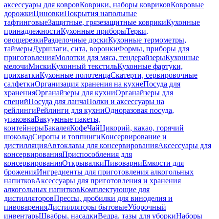
аксессуары для ковров
Коврики, наборы ковриков
Ковровые
дорожки
Циновки
Покрытия напольные
тафтинговые
Защитные, грязезащитные коврики
Кухонные
принадлежности
Кухонные приборы
Терки,
овощерезки
Разделочные доски
Кухонные термометры,
таймеры
Дуршлаги, сита, воронки
Формы, приборы для
приготовления
Молотки для мяса, тендерайзеры
Кухонные
мелочи
Миски
Кухонный текстиль
Кухонные фартуки,
прихватки
Кухонные полотенца
Скатерти, сервировочные
салфетки
Организация хранения на кухне
Посуда для
хранения
Органайзеры для кухни
Органайзеры для
специй
Посуда для ланча
Полки и аксессуары на
рейлинги
Рейлинги для кухни
Одноразовая посуда,
упаковка
Вакуумные пакеты,
контейнеры
Бакалея
Кофе
Чай
Цикорий, какао, горячий
шоколад
Сиропы и топпинги
Консервирование и
дистилляция
Автоклавы для консервирования
Аксессуары для
консервирования
Приспособления для
консервирования
Открывалки
Пивоварни
Емкости для
брожения
Ингредиенты для приготовления алкогольных
напитков
Аксессуары для приготовления и хранения
алкогольных напитков
Комплектующие для
дистилляторов
Прессы, дробилки для виноделия и
пивоварения
Дистилляторы бытовые
Уборочный
инвентарь
Швабры, насадки
Ведра, тазы для уборки
Наборы