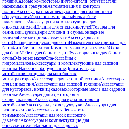
грядки
Садовые компостеры
Уничтожители, отпугиватели
насекомых и грызунов
Автоматизация и контроль
полива
Аксессуары и комплектующие для поливочного
оборудования
Укрывные материалы
Бочки, баки
пластиковые
Аксессуары и комплектующие для
опрыскивателей
Шланги для опрыскивателей
Товары для
бани
Бани
Сауны
Двери для бани и сауны
Бондарные
изделия
Банные принадлежности
Аксессуары для
бани
Оснащение и декор для бани
Измерительные приборы для
бани
Фитобочки, купели
Комплектующие для купелей
Окна
для бани
Мебель для бани и сауны
Ручки дверные для бани и
сауны
Эфирные масла
Спа-бассейны с
гидромассажем
Аксессуары и комплектующие для садовой
техники
Навесное оборудование
Двигатели для
мотоблоков
Прицепы для мотоблоков,
минитракторов
Аксессуары для газонной техники
Аксессуары
для цепных пил
Аксессуары для садовой техники
Аксессуары
для кусторезов, ножниц садовых
Моторные масла для садовой
техники
Аксессуары для аэратоторов и
скарификаторов
Аксессуары для культиваторов и
мотоблоков
Аксессуары для воздуходувок
Аксессуары для
газонокосилок
Аксессуары для бензокос и
триммеров
Аксессуары для моек высокого
давления
Аксессуары и комплектующие для
опрыскивателей
Запчасти для садовых