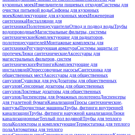
кухонных моек
Измельчители пищевых отходов
Системы для
очистки питьевой воды
Сифоны для кухонных
моек
Комплектующие для кухонных моек
Инженерная
сантехника
Инсталляции для
сантехники
Полотенцесушители
Отвод и подвод воды
Трубы
водопроводные
Магистральные фильтры, системы
сантехнические
Комплектующие для радиаторов,
полотенцесушителей
Монтажные комплекты для
сантехники
Регулирующая арматура
Системы защиты от
протечек
Люки сантехнические
Аксессуары для
магистральных фильтров, систем
сантехнических
Фитинги
Комплектующие для
инсталляций
Опрессовочные насосы
Сантехника для
общественных мест
Аксессуары для общественных
санузлов
Сушилки для рук
Дозаторы для общественных
санузлов
Сенсорные дозаторы для общественных
санузлов
Локтевые дозаторы для общественных
санузлов
Диспенсеры для бумажных полотенец
Диспенсеры
для туалетной бумаги
Канализация
Тросы сантехнические,
вантузы
Прочистные машины
Трубы, фитинги внутренней
канализации
Трубы, фитинги наружной канализации
Люки
канализационные
Теплый пол водяной
Трубы для теплого
пола
Коллекторы и комплектующие
Термостатика для теплого
пола
Автоматика для теплого
пола
Строительство
Строительные смеси и грунтовки
Клеевые