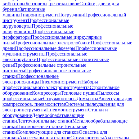
вибраторы
Бензорезы, резчики швов
Стойки, дрели для
бурения
Затирочные
машины
Гидроинструмент
Погрузчики
Профессиональный
инструмент
Профессиональные
шуруповерты
Профессиональные
шлифмашины
Профессиональные
перфораторы
Профессиональные циркулярные
пилы
Профессиональные электролобзики
Профессиональные
дрели
Профессиональные фрезеры
Профессиональные
мультиинструменты
Профессиональные
электрорубанки
Профессиональные строительные
фены
Профессиональные строительные
пистолеты
Профессиональные точильные
станки
Профессиональные
электроножницы
Пневмоинструмент
Наборы
профессионального электроинструмента
Строительное
оборудование
Компрессоры
Тепловые пушки
Пылесосы
профессиональные
Стружкоотсосы
Домкраты
Аксессуары для
компрессоров, пневмосистем
Системы пылеудаления для
электроинструмента
Пневмоинструмент
Станки и
оборудование
Деревообрабатывающие
станки
Ленточнопильные станки
Металлообрабатывающие
станки
Плиткорезные станки
Точильные
станки
Комплектующие для станков
Оснастка для
станков
Аксессуары для станков
Стружкоотсосы
Аксессуары