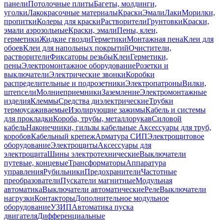
панели
Потолочные плиты
Багеты, молдинги,
уголки
Лакокрасочные материалы
Краски
Эмали
Лаки
Морилки,
пропитки
Колеры для краски
Растворители
Грунтовки
Краски,
эмали аэрозольные
Краски, эмали
Пены, клеи,
герметики
Жидкие гвозди
Герметики
Монтажная пена
Клеи для
обоев
Клеи для напольных покрытий
Очистители,
растворители
Фиксаторы резьбы
Клеи
Герметики,
пены
Электромонтажное оборудование
Розетки и
выключатели
Электрические звонки
Коробки
распределительные и подрозетники
Электропатроны
Вилки,
штепсели
Молниеприемники
Заземление
Электромонтажные
изделия
Клеммы
Средства диэлектрические
Трубки
термоусаживаемые
Изолирующие зажимы
Кабель и системы
для прокладки
Короба, трубы, металлорукав
Силовой
кабель
Наконечники, гильзы кабельные
Аксессуары для труб,
коробов
Кабельный крепеж
Арматура СИП
Электрощитовое
оборудование
Электрощиты
Аксессуары для
электрощита
Шины электротехнические
Выключатели
путевые, концевые
Трансформаторы
Аппаратура
управления
Рубильники
Предохранители
Частотные
преобразователи
Пускатели магнитные
Модульная
автоматика
Выключатели автоматические
Реле
Выключатели
нагрузки
Контакторы
Дополнительное модульное
оборудование
УЗИП
Автоматика пуска
двигателя
Дифференциальные