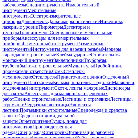
кабелерезы
Специнструменты
Измерительный
инструмент
Мерительные
инструменты
Электроизмерительные
приборы
Дальномеры
Дальномеры оптические
Нивелиры,
лазерные уровни
Пирометры
Детекторы и
тестеры
Толщиномеры
Специальные измерительные
приборы
Аксессуары для измерительных
приборов
Разметочный инструмент
Разметочные
инструменты
Инструменты для нарезки резьбы
Маркеры,
карандаши строительные
Клейма ударные
Строительно-
монтажный инструмент
Заклепочники
Труборезы,
трубогибы
Ножи строительные
Мультитулы
Пробойники,
просекатели отверстий
Ломы
Степлеры
механические
Стеклорезы
Прикаточные валики
Отделочный
инструмент
Плиткорезы
Кельмы, шпатели, гладилки
Малярный,
отделочный инструмент
Скотч, ленты малярные
Диспенсеры
для скотча
Аксессуары для малярных, отделочных
работ
Пленки строительные
Лестницы и стремянки
Лестницы,
стремянки
Чердачные лестницы
Элементы
лестниц
Подъемники строительные
Спецодежда и средства
защиты
Средства индивидуальной
защиты
Огнетушители
Сумки, пояса для
инструментов
Производственная
одежда
Спецодежда
Спецобувь
Организация рабочего
пространства
Фонари, прожекторы
Кейсы, ящики для