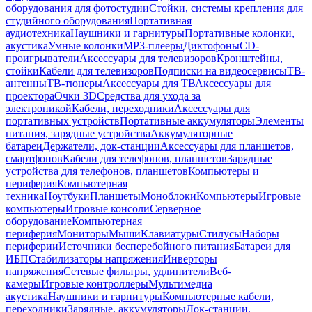
оборудования для фотостудии
Стойки, системы крепления для
студийного оборудования
Портативная
аудиотехника
Наушники и гарнитуры
Портативные колонки,
акустика
Умные колонки
MP3-плееры
Диктофоны
CD-
проигрыватели
Аксессуары для телевизоров
Кронштейны,
стойки
Кабели для телевизоров
Подписки на видеосервисы
ТВ-
антенны
ТВ-тюнеры
Аксессуары для ТВ
Аксессуары для
проектора
Очки 3D
Средства для ухода за
электроникой
Кабели, переходники
Аксессуары для
портативных устройств
Портативные аккумуляторы
Элементы
питания, зарядные устройства
Аккумуляторные
батареи
Держатели, док-станции
Аксессуары для планшетов,
смартфонов
Кабели для телефонов, планшетов
Зарядные
устройства для телефонов, планшетов
Компьютеры и
периферия
Компьютерная
техника
Ноутбуки
Планшеты
Моноблоки
Компьютеры
Игровые
компьютеры
Игровые консоли
Серверное
оборудование
Компьютерная
периферия
Мониторы
Мыши
Клавиатуры
Стилусы
Наборы
периферии
Источники бесперебойного питания
Батареи для
ИБП
Стабилизаторы напряжения
Инверторы
напряжения
Сетевые фильтры, удлинители
Веб-
камеры
Игровые контроллеры
Мультимедиа
акустика
Наушники и гарнитуры
Компьютерные кабели,
переходники
Зарядные, аккумуляторы
Док-станции,