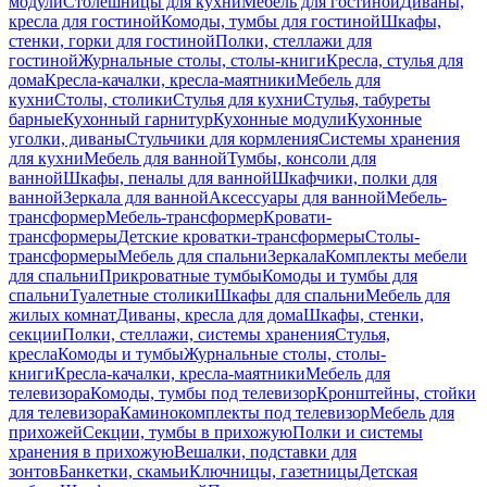
модули
Столешницы для кухни
Мебель для гостиной
Диваны,
кресла для гостиной
Комоды, тумбы для гостиной
Шкафы,
стенки, горки для гостиной
Полки, стеллажи для
гостиной
Журнальные столы, столы-книги
Кресла, стулья для
дома
Кресла-качалки, кресла-маятники
Мебель для
кухни
Столы, столики
Стулья для кухни
Стулья, табуреты
барные
Кухонный гарнитур
Кухонные модули
Кухонные
уголки, диваны
Стульчики для кормления
Системы хранения
для кухни
Мебель для ванной
Тумбы, консоли для
ванной
Шкафы, пеналы для ванной
Шкафчики, полки для
ванной
Зеркала для ванной
Аксессуары для ванной
Мебель-
трансформер
Мебель-трансформер
Кровати-
трансформеры
Детские кроватки-трансформеры
Столы-
трансформеры
Мебель для спальни
Зеркала
Комплекты мебели
для спальни
Прикроватные тумбы
Комоды и тумбы для
спальни
Туалетные столики
Шкафы для спальни
Мебель для
жилых комнат
Диваны, кресла для дома
Шкафы, стенки,
секции
Полки, стеллажи, системы хранения
Стулья,
кресла
Комоды и тумбы
Журнальные столы, столы-
книги
Кресла-качалки, кресла-маятники
Мебель для
телевизора
Комоды, тумбы под телевизор
Кронштейны, стойки
для телевизора
Каминокомплекты под телевизор
Мебель для
прихожей
Секции, тумбы в прихожую
Полки и системы
хранения в прихожую
Вешалки, подставки для
зонтов
Банкетки, скамьи
Ключницы, газетницы
Детская