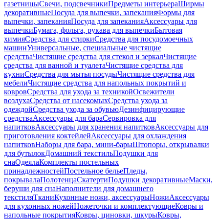
газетницы
Свечи, подсвечники
Предметы интерьера
Ширмы
декоративные
Посуда для выпечки, запекания
Формы для
выпечки, запекания
Посуда для запекания
Аксессуары для
выпечки
Бумага, фольга, рукава для выпечки
Бытовая
химия
Средства для стирки
Средства для посудомоечных
машин
Универсальные, специальные чистящие
средства
Чистящие средства для стекол и зеркал
Чистящие
средства для ванной и туалета
Чистящие средства для
кухни
Средства для мытья посуды
Чистящие средства для
мебели
Чистящие средства для напольных покрытий и
ковров
Средства для ухода за техникой
Освежители
воздуха
Средства от насекомых
Средства ухода за
одеждой
Средства ухода за обувью
Дезинфицирующие
средства
Аксессуары для бара
Сервировка для
напитков
Аксессуары для хранения напитков
Аксессуары для
приготовления коктейлей
Аксессуары для охлаждения
напитков
Наборы для бара, мини-бары
Штопоры, открывалки
для бутылок
Домашний текстиль
Подушки для
сна
Одеяла
Комплекты постельных
принадлежностей
Постельное белье
Пледы,
покрывала
Полотенца
Скатерти
Подушки декоративные
Маски,
беруши для сна
Наполнители для домашнего
текстиля
Ткани
Кухонные ножи, аксессуары
Ножи
Аксессуары
для кухонных ножей
Ножеточки и комплектующие
Ковры и
напольные покрытия
Ковры, циновки, шкуры
Ковры,