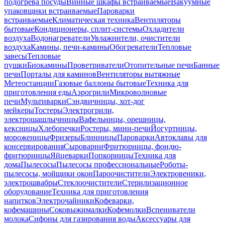
подогрева посуды
Винные шкафы встраиваемые
Вакуумные
упаковщики встраиваемые
Пароварки
встраиваемые
Климатическая техника
Вентиляторы
бытовые
Кондиционеры, сплит-системы
Охладители
воздуха
Водонагреватели
Увлажнители, очистители
воздуха
Камины, печи-камины
Обогреватели
Тепловые
завесы
Тепловые
пушки
Биокамины
Проветриватели
Отопительные печи
Банные
печи
Порталы для каминов
Вентиляторы вытяжные
Метеостанции
Газовые баллоны бытовые
Техника для
приготовления еды
Аэрогрили
Микроволновые
печи
Мультиварки
Сэндвичницы, хот-дог
мейкеры
Тостеры
Электрогрили,
электрошашлычницы
Вафельницы, орешницы,
кексницы
Хлебопечки
Ростеры, мини-печи
Йогуртницы,
мороженицы
Фризеры
Блинницы
Пароварки
Автоклавы для
консервирования
Сыроварни
Фритюрницы, фондю-
фритюрницы
Яйцеварки
Попкорницы
Техника для
дома
Пылесосы
Пылесосы профессиональные
Роботы-
пылесосы, мойщики окон
Пароочистители
Электровеники,
электрошвабры
Стеклоочистители
Стерилизационное
оборудование
Техника для приготовления
напитков
Электрочайники
Кофеварки,
кофемашины
Соковыжималки
Кофемолки
Вспениватели
молока
Сифоны для газирования воды
Аксессуары для