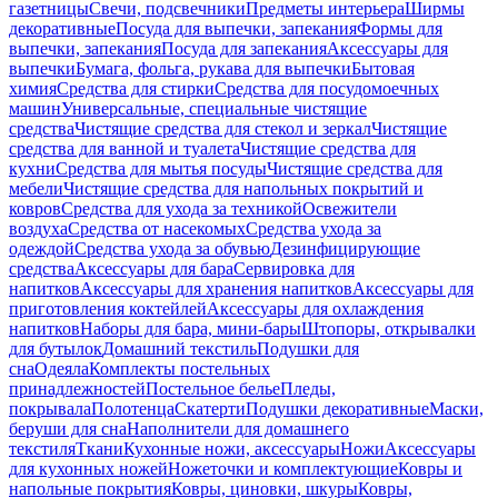
газетницы
Свечи, подсвечники
Предметы интерьера
Ширмы
декоративные
Посуда для выпечки, запекания
Формы для
выпечки, запекания
Посуда для запекания
Аксессуары для
выпечки
Бумага, фольга, рукава для выпечки
Бытовая
химия
Средства для стирки
Средства для посудомоечных
машин
Универсальные, специальные чистящие
средства
Чистящие средства для стекол и зеркал
Чистящие
средства для ванной и туалета
Чистящие средства для
кухни
Средства для мытья посуды
Чистящие средства для
мебели
Чистящие средства для напольных покрытий и
ковров
Средства для ухода за техникой
Освежители
воздуха
Средства от насекомых
Средства ухода за
одеждой
Средства ухода за обувью
Дезинфицирующие
средства
Аксессуары для бара
Сервировка для
напитков
Аксессуары для хранения напитков
Аксессуары для
приготовления коктейлей
Аксессуары для охлаждения
напитков
Наборы для бара, мини-бары
Штопоры, открывалки
для бутылок
Домашний текстиль
Подушки для
сна
Одеяла
Комплекты постельных
принадлежностей
Постельное белье
Пледы,
покрывала
Полотенца
Скатерти
Подушки декоративные
Маски,
беруши для сна
Наполнители для домашнего
текстиля
Ткани
Кухонные ножи, аксессуары
Ножи
Аксессуары
для кухонных ножей
Ножеточки и комплектующие
Ковры и
напольные покрытия
Ковры, циновки, шкуры
Ковры,