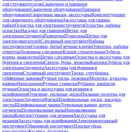
для стружкоотсосов
Сварочное и паяльное
оборудование
Сварочное оборудование
Паяльное
оборудование
Сварочные маски, аксессуары
Комплектующие
для сварочного оборудования
Аксессуары для сварки,
пайки
Оснастка для электроинструмента
Оснастка, наборы
оснастки
Насадки для граверов
Щетки для
электроинструмента
Развертки
Пуансоны
Щетки для
электродвигателей
Слесарный инструмент
Наборы
инструментов
Головки, биты
Гаечные ключи
Отвертки, наборы
отверток
Ножницы слесарные
Клещи строительные
Зубила,
керны, выколотки
Щетки слесарные
Оснастка и аксессуары для
бурения и сверления
Сверла, буры, зенкеры
Коронки
Зубила для
электроинструмента
Аксессуары для бурения и
сверления
Столярный инструмент
Тиски, струбцины,
гейферные зажимы
Ручные пилы, ножовки
Молотки, кувалды,
киянки
Напильники
Ручные стамески
Рубанки, рашпили
ручные
Оснастка и аксессуары для резания и
шлифования
Отрезные, пильные диски
Пильные полотна для
электроинструмента
Фрезы
Шлифовальные диски, насадки,
листы
Шлифовальные чашки
Точильные камни, круги,
сегменты
Полировальные валы
Направляющие
шины
Комплектующие для резания
Аксессуары для
резания
Аксессуары для шлифования
Электромонтажный
инструмент
Обжимной инструмент
Плоскогубцы,
круглогубцы
Кусачки, болторезы,