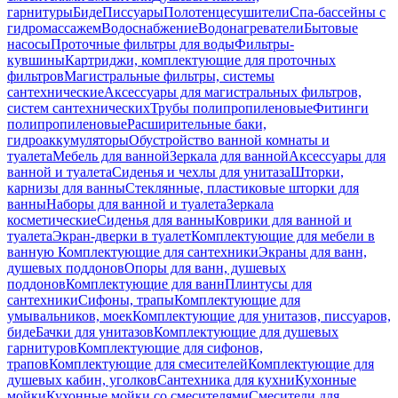
гарнитуры
Биде
Писсуары
Полотенцесушители
Спа-бассейны с
гидромассажем
Водоснабжение
Водонагреватели
Бытовые
насосы
Проточные фильтры для воды
Фильтры-
кувшины
Картриджи, комплектующие для проточных
фильтров
Магистральные фильтры, системы
сантехнические
Аксессуары для магистральных фильтров,
систем сантехнических
Трубы полипропиленовые
Фитинги
полипропиленовые
Расширительные баки,
гидроаккумуляторы
Обустройство ванной комнаты и
туалета
Мебель для ванной
Зеркала для ванной
Аксессуары для
ванной и туалета
Сиденья и чехлы для унитаза
Шторки,
карнизы для ванны
Стеклянные, пластиковые шторки для
ванны
Наборы для ванной и туалета
Зеркала
косметические
Сиденья для ванны
Коврики для ванной и
туалета
Экран-дверки в туалет
Комплектующие для мебели в
ванную
Комплектующие для сантехники
Экраны для ванн,
душевых поддонов
Опоры для ванн, душевых
поддонов
Комплектующие для ванн
Плинтусы для
сантехники
Сифоны, трапы
Комплектующие для
умывальников, моек
Комплектующие для унитазов, писсуаров,
биде
Бачки для унитазов
Комплектующие для душевых
гарнитуров
Комплектующие для сифонов,
трапов
Комплектующие для смесителей
Комплектующие для
душевых кабин, уголков
Сантехника для кухни
Кухонные
мойки
Кухонные мойки со смесителями
Смесители для