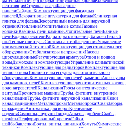
материалы
Шифер
Профнастил
Рулонная кровля
Кровельная
вентиляция
Отделка фасада
Фасадные
панели
Сайдинг
Комплектующие для фасадных
панелей
Декоративные штукатурки для фасада
Клинкерная
плитка для фасада
Декоративный камень для наружной
отделки
Отопление
Отопительные котлы
Газовые
колонки
Камины, печи-камины
Отопительные печи
Банные
печи
Водонагреватели
Радиаторы отопления, батареи
Теплый
пол
Теплые плинтусы
Системы антиобледенения
Управление
климатической техникой
Комплектующие для отопительного
оборудования
Стабилизаторы напряжения
Насосы
циркуляционные
Регулирующая арматура
Отвод и подвод
воды
Дымоходы и комплектующие
Управление климатической
техникой
Комплектующие для радиаторов
Комплектующие для
теплого пола
Топливо и аксессуары для отопительного
оборудования
Комплектующие для печей, каминов
Аксессуары
для каминов, печей
Комплектующие для отопительных котлов,
водонагревателей
Канализация
Тросы сантехнические,
вантузы
Прочистные машины
Трубы, фитинги внутренней
канализации
Трубы, фитинги наружной канализации
Люки
канализационные
Металлопрокат
Металлопрокат
Сваи
Заборы,
ограждения
Автоматика для ворот
Крепежные
изделия
Саморезы, шурупы
Гвозди
Анкеры, дюбели
Скобы,
штифты
Перфорированный крепеж
Гайки,
шайбы
Заклепки
Болты, винты, шпильки
Хомуты
Химические