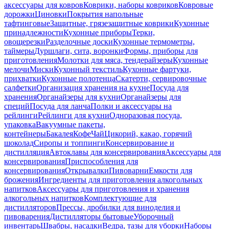
аксессуары для ковров
Коврики, наборы ковриков
Ковровые
дорожки
Циновки
Покрытия напольные
тафтинговые
Защитные, грязезащитные коврики
Кухонные
принадлежности
Кухонные приборы
Терки,
овощерезки
Разделочные доски
Кухонные термометры,
таймеры
Дуршлаги, сита, воронки
Формы, приборы для
приготовления
Молотки для мяса, тендерайзеры
Кухонные
мелочи
Миски
Кухонный текстиль
Кухонные фартуки,
прихватки
Кухонные полотенца
Скатерти, сервировочные
салфетки
Организация хранения на кухне
Посуда для
хранения
Органайзеры для кухни
Органайзеры для
специй
Посуда для ланча
Полки и аксессуары на
рейлинги
Рейлинги для кухни
Одноразовая посуда,
упаковка
Вакуумные пакеты,
контейнеры
Бакалея
Кофе
Чай
Цикорий, какао, горячий
шоколад
Сиропы и топпинги
Консервирование и
дистилляция
Автоклавы для консервирования
Аксессуары для
консервирования
Приспособления для
консервирования
Открывалки
Пивоварни
Емкости для
брожения
Ингредиенты для приготовления алкогольных
напитков
Аксессуары для приготовления и хранения
алкогольных напитков
Комплектующие для
дистилляторов
Прессы, дробилки для виноделия и
пивоварения
Дистилляторы бытовые
Уборочный
инвентарь
Швабры, насадки
Ведра, тазы для уборки
Наборы