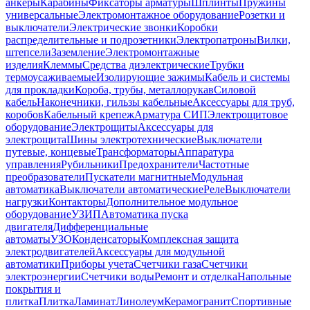
анкеры
Карабины
Фиксаторы арматуры
Шплинты
Пружины
универсальные
Электромонтажное оборудование
Розетки и
выключатели
Электрические звонки
Коробки
распределительные и подрозетники
Электропатроны
Вилки,
штепсели
Заземление
Электромонтажные
изделия
Клеммы
Средства диэлектрические
Трубки
термоусаживаемые
Изолирующие зажимы
Кабель и системы
для прокладки
Короба, трубы, металлорукав
Силовой
кабель
Наконечники, гильзы кабельные
Аксессуары для труб,
коробов
Кабельный крепеж
Арматура СИП
Электрощитовое
оборудование
Электрощиты
Аксессуары для
электрощита
Шины электротехнические
Выключатели
путевые, концевые
Трансформаторы
Аппаратура
управления
Рубильники
Предохранители
Частотные
преобразователи
Пускатели магнитные
Модульная
автоматика
Выключатели автоматические
Реле
Выключатели
нагрузки
Контакторы
Дополнительное модульное
оборудование
УЗИП
Автоматика пуска
двигателя
Дифференциальные
автоматы
УЗО
Конденсаторы
Комплексная защита
электродвигателей
Аксессуары для модульной
автоматики
Приборы учета
Счетчики газа
Счетчики
электроэнергии
Счетчики воды
Ремонт и отделка
Напольные
покрытия и
плитка
Плитка
Ламинат
Линолеум
Керамогранит
Спортивные