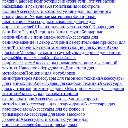
грядки
Садовые компостеры
Уничтожители, отпугиватели
насекомых и грызунов
Автоматизация и контроль
полива
Аксессуары и комплектующие для поливочного
оборудования
Укрывные материалы
Бочки, баки
пластиковые
Аксессуары и комплектующие для
опрыскивателей
Шланги для опрыскивателей
Товары для
бани
Бани
Сауны
Двери для бани и сауны
Бондарные
изделия
Банные принадлежности
Аксессуары для
бани
Оснащение и декор для бани
Измерительные приборы для
бани
Фитобочки, купели
Комплектующие для купелей
Окна
для бани
Мебель для бани и сауны
Ручки дверные для бани и
сауны
Эфирные масла
Спа-бассейны с
гидромассажем
Аксессуары и комплектующие для садовой
техники
Навесное оборудование
Двигатели для
мотоблоков
Прицепы для мотоблоков,
минитракторов
Аксессуары для газонной техники
Аксессуары
для цепных пил
Аксессуары для садовой техники
Аксессуары
для кусторезов, ножниц садовых
Моторные масла для садовой
техники
Аксессуары для аэратоторов и
скарификаторов
Аксессуары для культиваторов и
мотоблоков
Аксессуары для воздуходувок
Аксессуары для
газонокосилок
Аксессуары для бензокос и
триммеров
Аксессуары для моек высокого
давления
Аксессуары и комплектующие для
опрыскивателей
Запчасти для садовых