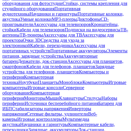
оборудования для фотостудии
Стойки, системы крепления для
студийного оборудования
Портативная
аудиотехника
Наушники и гарнитуры
Портативные колонки,
акустика
Умные колонки
MP3-плееры
Диктофоны
CD-
проигрыватели
Аксессуары для телевизоров
Кронштейны,
стойки
Кабели для телевизоров
Подписки на видеосервисы
ТВ-
антенны
ТВ-тюнеры
Аксессуары для ТВ
Аксессуары для
проектора
Очки 3D
Средства для ухода за
электроникой
Кабели, переходники
Аксессуары для
портативных устройств
Портативные аккумуляторы
Элементы
питания, зарядные устройства
Аккумуляторные
батареи
Держатели, док-станции
Аксессуары для планшетов,
смартфонов
Кабели для телефонов, планшетов
Зарядные
устройства для телефонов, планшетов
Компьютеры и
периферия
Компьютерная
техника
Ноутбуки
Планшеты
Моноблоки
Компьютеры
Игровые
компьютеры
Игровые консоли
Серверное
оборудование
Компьютерная
периферия
Мониторы
Мыши
Клавиатуры
Стилусы
Наборы
периферии
Источники бесперебойного питания
Батареи для
ИБП
Стабилизаторы напряжения
Инверторы
напряжения
Сетевые фильтры, удлинители
Веб-
камеры
Игровые контроллеры
Мультимедиа
акустика
Наушники и гарнитуры
Компьютерные кабели,
переходники
Зарядные, аккумуляторы
Док-станции,