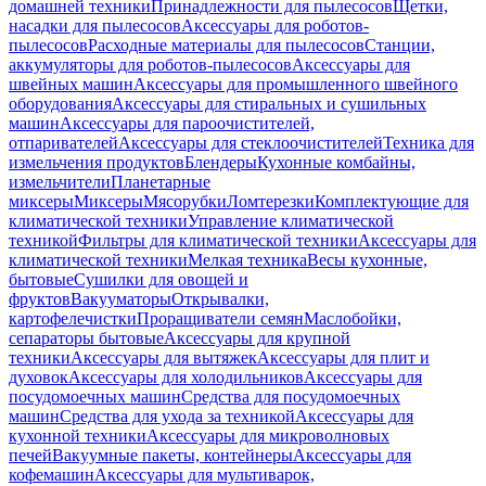
домашней техники
Принадлежности для пылесосов
Щетки,
насадки для пылесосов
Аксессуары для роботов-
пылесосов
Расходные материалы для пылесосов
Станции,
аккумуляторы для роботов-пылесосов
Аксессуары для
швейных машин
Аксессуары для промышленного швейного
оборудования
Аксессуары для стиральных и сушильных
машин
Аксессуары для пароочистителей,
отпаривателей
Аксессуары для стеклоочистителей
Техника для
измельчения продуктов
Блендеры
Кухонные комбайны,
измельчители
Планетарные
миксеры
Миксеры
Мясорубки
Ломтерезки
Комплектующие для
климатической техники
Управление климатической
техникой
Фильтры для климатической техники
Аксессуары для
климатической техники
Мелкая техника
Весы кухонные,
бытовые
Сушилки для овощей и
фруктов
Вакууматоры
Открывалки,
картофелечистки
Проращиватели семян
Маслобойки,
сепараторы бытовые
Аксессуары для крупной
техники
Аксессуары для вытяжек
Аксессуары для плит и
духовок
Аксессуары для холодильников
Аксессуары для
посудомоечных машин
Средства для посудомоечных
машин
Средства для ухода за техникой
Аксессуары для
кухонной техники
Аксессуары для микроволновых
печей
Вакуумные пакеты, контейнеры
Аксессуары для
кофемашин
Аксессуары для мультиварок,