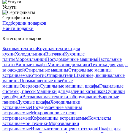
Услуги
Сертификаты
Подборщик подарков
Найти подарки
Категории товаров
Бытовая техника
Крупная техника для
кухни
Холодильники
Вытяжки
Кухонные
плиты
Морозильники
Посудомоечные машины
Настольные
плиты
Винные шкафы
Мини-холодильники
Техника для ухода
за одеждой
Стиральные машины
Стиральные машины
встраиваемые
Утюги
Отпариватели
Швейные, вышивальные
машины
Промышленные швейные
машины
Оверлоки
Сушильные машины, шкафы
Гладильные
системы, прессы
Машинки для удаления катышков
Сушилки
для обуви
Встраиваемая техника, оборудование
Варочные
панели
Духовые шкафы
Холодильники
встраиваемые
Посудомоечные машины
встраиваемые
Микроволновые печи
встраиваемые
Кофемашины встраиваемые
Комплекты
встраиваемой техники
Морозильники
встраиваемые
Измельчители пищевых отходов
Шкафы для