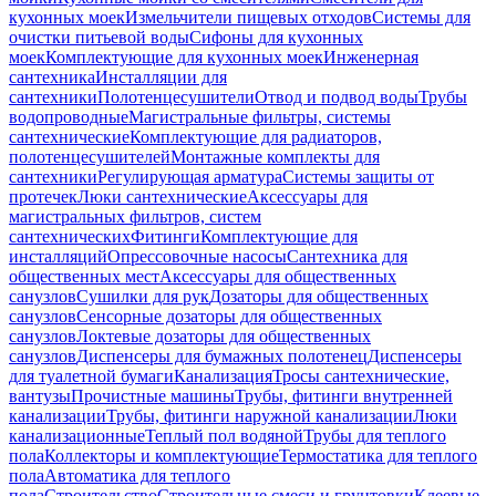
кухонных моек
Измельчители пищевых отходов
Системы для
очистки питьевой воды
Сифоны для кухонных
моек
Комплектующие для кухонных моек
Инженерная
сантехника
Инсталляции для
сантехники
Полотенцесушители
Отвод и подвод воды
Трубы
водопроводные
Магистральные фильтры, системы
сантехнические
Комплектующие для радиаторов,
полотенцесушителей
Монтажные комплекты для
сантехники
Регулирующая арматура
Системы защиты от
протечек
Люки сантехнические
Аксессуары для
магистральных фильтров, систем
сантехнических
Фитинги
Комплектующие для
инсталляций
Опрессовочные насосы
Сантехника для
общественных мест
Аксессуары для общественных
санузлов
Сушилки для рук
Дозаторы для общественных
санузлов
Сенсорные дозаторы для общественных
санузлов
Локтевые дозаторы для общественных
санузлов
Диспенсеры для бумажных полотенец
Диспенсеры
для туалетной бумаги
Канализация
Тросы сантехнические,
вантузы
Прочистные машины
Трубы, фитинги внутренней
канализации
Трубы, фитинги наружной канализации
Люки
канализационные
Теплый пол водяной
Трубы для теплого
пола
Коллекторы и комплектующие
Термостатика для теплого
пола
Автоматика для теплого
пола
Строительство
Строительные смеси и грунтовки
Клеевые