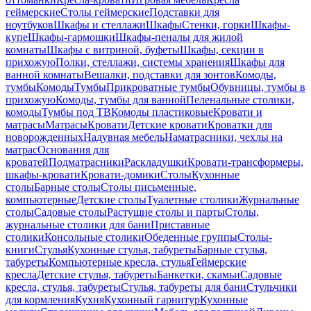
геймерские
Столы геймерские
Подставки для
ноутбуков
Шкафы и стеллажи
Шкафы
Стенки, горки
Шкафы-
купе
Шкафы-гармошки
Шкафы-пеналы для жилой
комнаты
Шкафы с витриной, буфеты
Шкафы, секции в
прихожую
Полки, стеллажи, системы хранения
Шкафы для
ванной комнаты
Вешалки, подставки для зонтов
Комоды,
тумбы
Комоды
Тумбы
Прикроватные тумбы
Обувницы, тумбы в
прихожую
Комоды, тумбы для ванной
Пеленальные столики,
комоды
Тумбы под ТВ
Комоды пластиковые
Кровати и
матрасы
Матрасы
Кровати
Детские кровати
Кроватки для
новорожденных
Надувная мебель
Наматрасники, чехлы на
матрас
Основания для
кроватей
Подматрасники
Раскладушки
Кровати-трансформеры,
шкафы-кровати
Кровати-домики
Столы
Кухонные
столы
Барные столы
Столы письменные,
компьютерные
Детские столы
Туалетные столики
Журнальные
столы
Садовые столы
Растущие столы и парты
Столы,
журнальные столики для бани
Приставные
столики
Консольные столики
Обеденные группы
Столы-
книги
Стулья
Кухонные стулья, табуреты
Барные стулья,
табуреты
Компьютерные кресла, стулья
Геймерские
кресла
Детские стулья, табуреты
Банкетки, скамьи
Садовые
кресла, стулья, табуреты
Стулья, табуреты для бани
Стульчики
для кормления
Кухня
Кухонный гарнитур
Кухонные