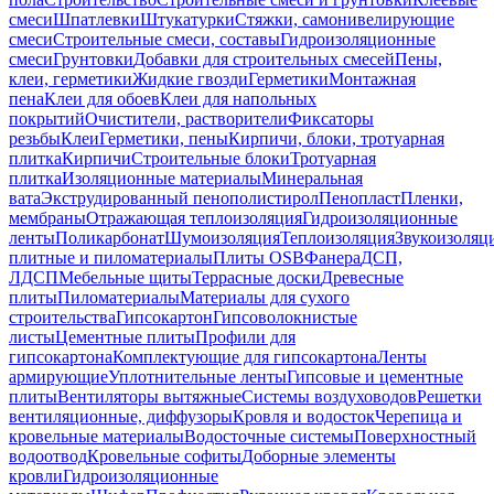
смеси
Шпатлевки
Штукатурки
Стяжки, самонивелирующие
смеси
Строительные смеси, составы
Гидроизоляционные
смеси
Грунтовки
Добавки для строительных смесей
Пены,
клеи, герметики
Жидкие гвозди
Герметики
Монтажная
пена
Клеи для обоев
Клеи для напольных
покрытий
Очистители, растворители
Фиксаторы
резьбы
Клеи
Герметики, пены
Кирпичи, блоки, тротуарная
плитка
Кирпичи
Строительные блоки
Тротуарная
плитка
Изоляционные материалы
Минеральная
вата
Экструдированный пенополистирол
Пенопласт
Пленки,
мембраны
Отражающая теплоизоляция
Гидроизоляционные
ленты
Поликарбонат
Шумоизоляция
Теплоизоляция
Звукоизоляц
плитные и пиломатериалы
Плиты OSB
Фанера
ДСП,
ЛДСП
Мебельные щиты
Террасные доски
Древесные
плиты
Пиломатериалы
Материалы для сухого
строительства
Гипсокартон
Гипсоволокнистые
листы
Цементные плиты
Профили для
гипсокартона
Комплектующие для гипсокартона
Ленты
армирующие
Уплотнительные ленты
Гипсовые и цементные
плиты
Вентиляторы вытяжные
Системы воздуховодов
Решетки
вентиляционные, диффузоры
Кровля и водосток
Черепица и
кровельные материалы
Водосточные системы
Поверхностный
водоотвод
Кровельные софиты
Доборные элементы
кровли
Гидроизоляционные