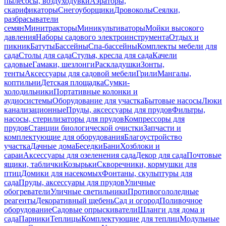
пылесосы, воздуходувки
Аэраторы,
скарификаторы
Снегоуборщики
Дровоколы
Сеялки,
разбрасыватели
семян
Минитракторы
Миникультиваторы
Мойки высокого
давления
Наборы садового электроинструмента
Отдых и
пикник
Батуты
Бассейны
Спа-бассейны
Комплекты мебели для
сада
Столы для сада
Стулья, кресла для сада
Качели
садовые
Гамаки, шезлонги
Раскладушки
Зонты,
тенты
Аксессуары для садовой мебели
Грили
Мангалы,
коптильни
Детская площадка
Сумки-
холодильники
Портативные колонки и
аудиосистемы
Оборудование для участка
Бытовые насосы
Люки
канализационные
Пруды, аксессуары для прудов
Фильтры,
насосы, стерилизаторы для прудов
Компрессоры для
прудов
Станции биологической очистки
Запчасти и
комплектующие для оборудования
Благоустройство
участка
Дачные дома
Беседки
Бани
Хозблоки и
сараи
Аксессуары для озеленения сада
Декор для сада
Почтовые
ящики, таблички
Козырьки
Скворечники, кормушки для
птиц
Домики для насекомых
Фонтаны, скульптуры для
сада
Пруды, аксессуары для прудов
Уличные
обогреватели
Уличные светильники
Противогололедные
реагенты
Декоративный щебень
Сад и огород
Поливочное
оборудование
Садовые опрыскиватели
Шланги для дома и
сада
Парники
Теплицы
Комплектующие для теплиц
Модульные