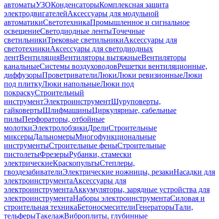
автоматы
УЗО
Конденсаторы
Комплексная защита
электродвигателей
Аксессуары для модульной
автоматики
Светотехника
Промышленное и сигнальное
освещение
Светодиодные ленты
Точечные
светильники
Трековые светильники
Аксессуары для
светотехники
Аксессуары для светодиодных
лент
Вентиляция
Вентиляторы вытяжные
Вентиляторы
канальные
Системы воздуховодов
Решетки вентиляционные,
диффузоры
Проветриватели
Люки
Люки ревизионные
Люки
под плитку
Люки напольные
Люки под
покраску
Строительный
инструмент
Электроинструмент
Шуруповерты,
гайковерты
Шлифмашины
Циркулярные, сабельные
пилы
Перфораторы, отбойные
молотки
Электролобзики
Дрели
Строительные
миксеры
Дальномеры
Многофункциональные
инструменты
Строительные фены
Строительные
пистолеты
Фрезеры
Рубанки, стамески
электрические
Краскопульты
Степлеры,
гвоздезабиватели
Электрические ножницы, резаки
Насадки для
электроинструмента
Аксессуары для
электроинструмента
Аккумуляторы, зарядные устройства для
электроинструмента
Наборы электроинструмента
Силовая и
строительная техника
Бетоносмесители
Генераторы
Тали,
тельферы
Такелаж
Виброплиты, глубинные