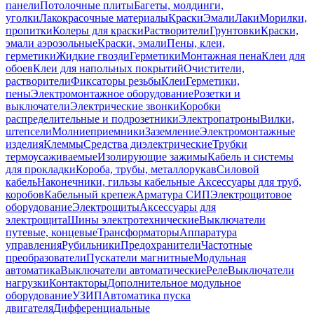
панели
Потолочные плиты
Багеты, молдинги,
уголки
Лакокрасочные материалы
Краски
Эмали
Лаки
Морилки,
пропитки
Колеры для краски
Растворители
Грунтовки
Краски,
эмали аэрозольные
Краски, эмали
Пены, клеи,
герметики
Жидкие гвозди
Герметики
Монтажная пена
Клеи для
обоев
Клеи для напольных покрытий
Очистители,
растворители
Фиксаторы резьбы
Клеи
Герметики,
пены
Электромонтажное оборудование
Розетки и
выключатели
Электрические звонки
Коробки
распределительные и подрозетники
Электропатроны
Вилки,
штепсели
Молниеприемники
Заземление
Электромонтажные
изделия
Клеммы
Средства диэлектрические
Трубки
термоусаживаемые
Изолирующие зажимы
Кабель и системы
для прокладки
Короба, трубы, металлорукав
Силовой
кабель
Наконечники, гильзы кабельные
Аксессуары для труб,
коробов
Кабельный крепеж
Арматура СИП
Электрощитовое
оборудование
Электрощиты
Аксессуары для
электрощита
Шины электротехнические
Выключатели
путевые, концевые
Трансформаторы
Аппаратура
управления
Рубильники
Предохранители
Частотные
преобразователи
Пускатели магнитные
Модульная
автоматика
Выключатели автоматические
Реле
Выключатели
нагрузки
Контакторы
Дополнительное модульное
оборудование
УЗИП
Автоматика пуска
двигателя
Дифференциальные