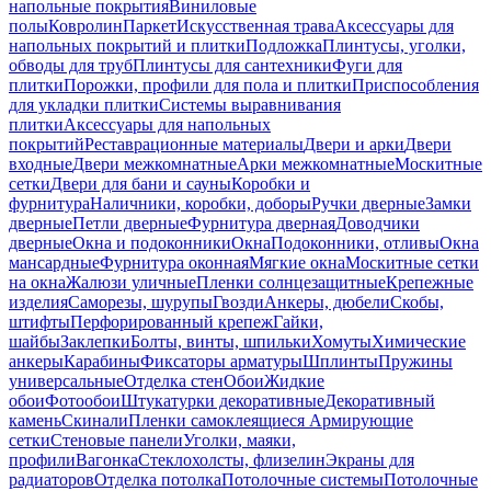
напольные покрытия
Виниловые
полы
Ковролин
Паркет
Искусственная трава
Аксессуары для
напольных покрытий и плитки
Подложка
Плинтусы, уголки,
обводы для труб
Плинтусы для сантехники
Фуги для
плитки
Порожки, профили для пола и плитки
Приспособления
для укладки плитки
Системы выравнивания
плитки
Аксессуары для напольных
покрытий
Реставрационные материалы
Двери и арки
Двери
входные
Двери межкомнатные
Арки межкомнатные
Москитные
сетки
Двери для бани и сауны
Коробки и
фурнитура
Наличники, коробки, доборы
Ручки дверные
Замки
дверные
Петли дверные
Фурнитура дверная
Доводчики
дверные
Окна и подоконники
Окна
Подоконники, отливы
Окна
мансардные
Фурнитура оконная
Мягкие окна
Москитные сетки
на окна
Жалюзи уличные
Пленки солнцезащитные
Крепежные
изделия
Саморезы, шурупы
Гвозди
Анкеры, дюбели
Скобы,
штифты
Перфорированный крепеж
Гайки,
шайбы
Заклепки
Болты, винты, шпильки
Хомуты
Химические
анкеры
Карабины
Фиксаторы арматуры
Шплинты
Пружины
универсальные
Отделка стен
Обои
Жидкие
обои
Фотообои
Штукатурки декоративные
Декоративный
камень
Скинали
Пленки самоклеящиеся
Армирующие
сетки
Стеновые панели
Уголки, маяки,
профили
Вагонка
Стеклохолсты, флизелин
Экраны для
радиаторов
Отделка потолка
Потолочные системы
Потолочные