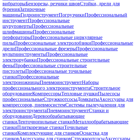
вибраторы
Бензорезы, резчики швов
Стойки, дрели для
бурения
Затирочные
машины
Гидроинструмент
Погрузчики
Профессиональный
инструмент
Профессиональные
шуруповерты
Профессиональные
шлифмашины
Профессиональные
перфораторы
Профессиональные циркулярные
пилы
Профессиональные электролобзики
Профессиональные
дрели
Профессиональные фрезеры
Профессиональные
мультиинструменты
Профессиональные
электрорубанки
Профессиональные строительные
фены
Профессиональные строительные
пистолеты
Профессиональные точильные
станки
Профессиональные
электроножницы
Пневмоинструмент
Наборы
профессионального электроинструмента
Строительное
оборудование
Компрессоры
Тепловые пушки
Пылесосы
профессиональные
Стружкоотсосы
Домкраты
Аксессуары для
компрессоров, пневмосистем
Системы пылеудаления для
электроинструмента
Пневмоинструмент
Станки и
оборудование
Деревообрабатывающие
станки
Ленточнопильные станки
Металлообрабатывающие
станки
Плиткорезные станки
Точильные
станки
Комплектующие для станков
Оснастка для
станков
Аксессуары для станков
Стружкоотсосы
Аксессуары