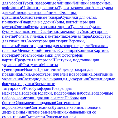
для уборки
Турки, заварочные чайники
Чайники заварочные,
кофейники
Чайники для плиты
Турки, молочники
Аксессуары
для чайников, электрочайников
Фильтры-
кувшины
Хозяйственные товары
Сушилки для белья,
прищепки
Гладильные доски
Урны, контейнеры для
мусора
Органайзеры, корзины, ящики
Туалетная бумага,
бумажные полотенца
Салфетки, мочалки, губки, мусорные
пакеты
Фольга, пленка, пакеты
Упаковочная тара
Аксессуары
для глажения
Аксессуары для стирки
Веревки,
шпагаты
Емкости, дозаторы для моющих средств
Вешалки-
плечики
Мешки хозяйственные
Сувениры
Копилки
Картины,
постеры
Фотоальбомы
Рамки для фотографий,
картин
Предметы интерьера
Шкатулки, подставки для
украшений
Статуэтки
Магниты
сувенирные
Иконы
Праздничный декор
Товары для
праздника
Елки
Аксессуары для елей новогодних
Новогодние
украшения
Светодиодные гирлянды, декорации
Светодиодные
фигуры, игрушки
Временные
татуировки
Фотобутафория
Товары для
маскарада
Подарки
Подарки, подарочные наборы
Подарочные
наборы косметики для лица и тела
Наборы для
бритья
Оформление подарков
Сантехника и
водоснабжение
Сантехника
Душевые кабины, поддоны,
двери
Ванны
Унитазы
Умывальники
Умывальники со
смесителями
Смесители
Душевые панели,