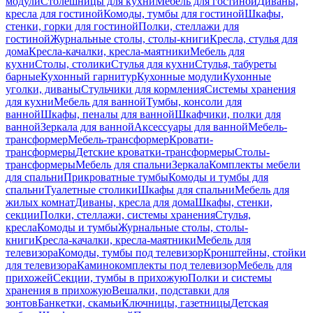
модули
Столешницы для кухни
Мебель для гостиной
Диваны,
кресла для гостиной
Комоды, тумбы для гостиной
Шкафы,
стенки, горки для гостиной
Полки, стеллажи для
гостиной
Журнальные столы, столы-книги
Кресла, стулья для
дома
Кресла-качалки, кресла-маятники
Мебель для
кухни
Столы, столики
Стулья для кухни
Стулья, табуреты
барные
Кухонный гарнитур
Кухонные модули
Кухонные
уголки, диваны
Стульчики для кормления
Системы хранения
для кухни
Мебель для ванной
Тумбы, консоли для
ванной
Шкафы, пеналы для ванной
Шкафчики, полки для
ванной
Зеркала для ванной
Аксессуары для ванной
Мебель-
трансформер
Мебель-трансформер
Кровати-
трансформеры
Детские кроватки-трансформеры
Столы-
трансформеры
Мебель для спальни
Зеркала
Комплекты мебели
для спальни
Прикроватные тумбы
Комоды и тумбы для
спальни
Туалетные столики
Шкафы для спальни
Мебель для
жилых комнат
Диваны, кресла для дома
Шкафы, стенки,
секции
Полки, стеллажи, системы хранения
Стулья,
кресла
Комоды и тумбы
Журнальные столы, столы-
книги
Кресла-качалки, кресла-маятники
Мебель для
телевизора
Комоды, тумбы под телевизор
Кронштейны, стойки
для телевизора
Каминокомплекты под телевизор
Мебель для
прихожей
Секции, тумбы в прихожую
Полки и системы
хранения в прихожую
Вешалки, подставки для
зонтов
Банкетки, скамьи
Ключницы, газетницы
Детская