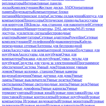
репликаторы
Интерактивные панели,
доски
Комплектующие
Жесткие диски, SSD
Оперативная
память
Видеокарты
Компьютерные блоки
питания
Материнские платы
Системы охлаждения
Корпуса для
компьютеров
Процессоры
Оптические приводы
Аксессуары
для корпусов ПК
Боксы, док-станции для накопителей
Сетевое
оборудование
Маршрутизаторы, DSL-модемы
Wi-Fi точки
доступа, усилители сигнала
Беспроводные
адаптеры
Коммутаторы
Сетевые адаптеры
Powerline
Сетевые
комплектующие
IP-телефония
Медиаконвертеры
Кабели,
переходники сетевые
Антенны для беспроводной
связи
Аксессуары для компьютерной техники
Подставки для
ноутбуков
Аксессуары для ноутбуков
Очки для
компьютера
Рюкзаки для ноутбуков
Сумки, чехлы для
ноутбуков
Средства для ухода за электроникой
Программное
обеспечение
Система Умный дом
Управление умным
домом
Умные колонки, станции
Умные камеры
видеонаблюдения
Умные датчики для дома
Умные
лампы
Умные выключатели
Умные розетки
Умные
светильники
Умные светодиодные ленты
Умные реле
Умные
замки
Умные домофоны
Умные карнизы
Умные
терморегуляторы
Игровая зона
Игровые приставки
Игры для
приставок
Игровые контроллеры
Игровые ноутбуки
Игровые
компьютеры
Игровые видеокарты
Игровые мониторы
Игровые
телевизоры
Игровые мыши
Игровые клавиатуры
Игровые