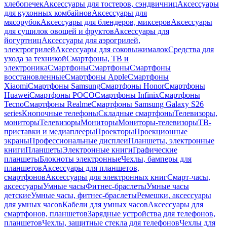
хлебопечек
Аксессуары для тостеров, сэндвичниц
Аксессуары
для кухонных комбайнов
Аксессуары для
мясорубок
Аксессуары для блендеров, миксеров
Аксессуары
для сушилок овощей и фруктов
Аксессуары для
йогуртниц
Аксессуары для аэрогрилей,
электрогрилей
Аксессуары для соковыжималок
Средства для
ухода за техникой
Смартфоны, ТВ и
электроника
Смартфоны
Смартфоны
Смартфоны
восстановленные
Смартфоны Apple
Смартфоны
Xiaomi
Смартфоны Samsung
Смартфоны Honor
Смартфоны
Huawei
Смартфоны POCO
Смартфоны Infinix
Смартфоны
Tecno
Смартфоны Realme
Смартфоны Samsung Galaxy S26
series
Кнопочные телефоны
Складные смартфоны
Телевизоры,
мониторы
Телевизоры
Мониторы
Мониторы-телевизоры
ТВ-
приставки и медиаплееры
Проекторы
Проекционные
экраны
Профессиональные дисплеи
Планшеты, электронные
книги
Планшеты
Электронные книги
Графические
планшеты
Блокноты электронные
Чехлы, бамперы для
планшетов
Аксессуары для планшетов,
смартфонов
Аксессуары для электронных книг
Смарт-часы,
аксессуары
Умные часы
Фитнес-браслеты
Умные часы
детские
Умные часы, фитнес-браслеты
Ремешки, аксессуары
для умных часов
Кабели для умных часов
Аксессуары для
смартфонов, планшетов
Зарядные устройства для телефонов,
планшетов
Чехлы, защитные стекла для телефонов
Чехлы для