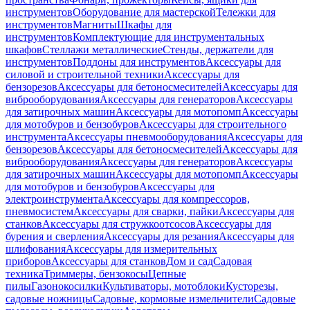
инструментов
Оборудование для мастерской
Тележки для
инструментов
Магниты
Шкафы для
инструментов
Комплектующие для инструментальных
шкафов
Стеллажи металлические
Стенды, держатели для
инструментов
Поддоны для инструментов
Аксессуары для
силовой и строительной техники
Аксессуары для
бензорезов
Аксессуары для бетоносмесителей
Аксессуары для
виброоборудования
Аксессуары для генераторов
Аксессуары
для затирочных машин
Аксессуары для мотопомп
Аксессуары
для мотобуров и бензобуров
Аксессуары для строительного
инструмента
Аксессуары пневмооборудования
Аксессуары для
бензорезов
Аксессуары для бетоносмесителей
Аксессуары для
виброоборудования
Аксессуары для генераторов
Аксессуары
для затирочных машин
Аксессуары для мотопомп
Аксессуары
для мотобуров и бензобуров
Аксессуары для
электроинструмента
Аксессуары для компрессоров,
пневмосистем
Аксессуары для сварки, пайки
Аксессуары для
станков
Аксессуары для стружкоотсосов
Аксессуары для
бурения и сверления
Аксессуары для резания
Аксессуары для
шлифования
Аксессуары для измерительных
приборов
Аксессуары для станков
Дом и сад
Садовая
техника
Триммеры, бензокосы
Цепные
пилы
Газонокосилки
Культиваторы, мотоблоки
Кусторезы,
садовые ножницы
Садовые, кормовые измельчители
Садовые