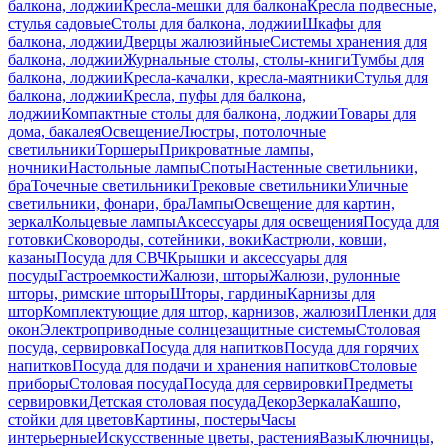
балкона, лоджии
Кресла-мешки для балкона
Кресла подвесные,
стулья садовые
Столы для балкона, лоджии
Шкафы для
балкона, лоджии
Дверцы жалюзийные
Системы хранения для
балкона, лоджии
Журнальные столы, столы-книги
Тумбы для
балкона, лоджии
Кресла-качалки, кресла-маятники
Стулья для
балкона, лоджии
Кресла, пуфы для балкона,
лоджии
Компактные столы для балкона, лоджии
Товары для
дома, бакалея
Освещение
Люстры, потолочные
светильники
Торшеры
Прикроватные лампы,
ночники
Настольные лампы
Споты
Настенные светильники,
бра
Точечные светильники
Трековые светильники
Уличные
светильники, фонари, бра
Лампы
Освещение для картин,
зеркал
Кольцевые лампы
Аксессуары для освещения
Посуда для
готовки
Сковороды, сотейники, воки
Кастрюли, ковши,
казаны
Посуда для СВЧ
Крышки и аксессуары для
посуды
Гастроемкости
Жалюзи, шторы
Жалюзи, рулонные
шторы, римские шторы
Шторы, гардины
Карнизы для
штор
Комплектующие для штор, карнизов, жалюзи
Пленки для
окон
Электроприводные солнцезащитные системы
Столовая
посуда, сервировка
Посуда для напитков
Посуда для горячих
напитков
Посуда для подачи и хранения напитков
Столовые
приборы
Столовая посуда
Посуда для сервировки
Предметы
сервировки
Детская столовая посуда
Декор
Зеркала
Кашпо,
стойки для цветов
Картины, постеры
Часы
интерьерные
Искусственные цветы, растения
Вазы
Ключницы,