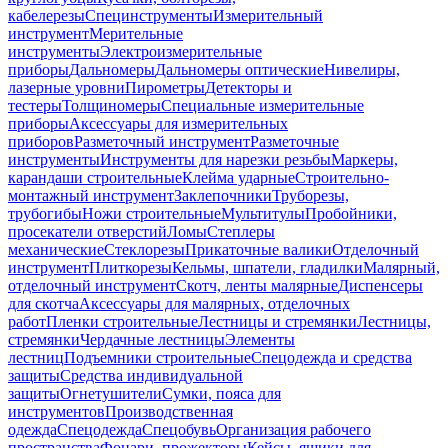
кабелерезы
Специнструменты
Измерительный
инструмент
Мерительные
инструменты
Электроизмерительные
приборы
Дальномеры
Дальномеры оптические
Нивелиры,
лазерные уровни
Пирометры
Детекторы и
тестеры
Толщиномеры
Специальные измерительные
приборы
Аксессуары для измерительных
приборов
Разметочный инструмент
Разметочные
инструменты
Инструменты для нарезки резьбы
Маркеры,
карандаши строительные
Клейма ударные
Строительно-
монтажный инструмент
Заклепочники
Труборезы,
трубогибы
Ножи строительные
Мультитулы
Пробойники,
просекатели отверстий
Ломы
Степлеры
механические
Стеклорезы
Прикаточные валики
Отделочный
инструмент
Плиткорезы
Кельмы, шпатели, гладилки
Малярный,
отделочный инструмент
Скотч, ленты малярные
Диспенсеры
для скотча
Аксессуары для малярных, отделочных
работ
Пленки строительные
Лестницы и стремянки
Лестницы,
стремянки
Чердачные лестницы
Элементы
лестниц
Подъемники строительные
Спецодежда и средства
защиты
Средства индивидуальной
защиты
Огнетушители
Сумки, пояса для
инструментов
Производственная
одежда
Спецодежда
Спецобувь
Организация рабочего
пространства
Фонари, прожекторы
Кейсы, ящики для