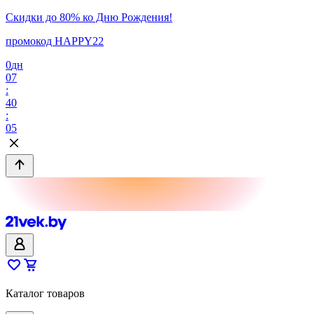
Скидки до 80% ко Дню Рождения!
промокод HAPPY22
0
дн
07
:
40
:
05
Каталог товаров