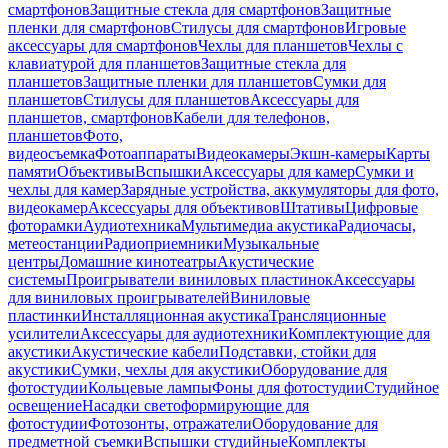
смартфонов
Защитные стекла для смартфонов
Защитные
пленки для смартфонов
Стилусы для смартфонов
Игровые
аксессуары для смартфонов
Чехлы для планшетов
Чехлы с
клавиатурой для планшетов
Защитные стекла для
планшетов
Защитные пленки для планшетов
Сумки для
планшетов
Стилусы для планшетов
Аксессуары для
планшетов, смартфонов
Кабели для телефонов,
планшетов
Фото,
видеосъемка
Фотоаппараты
Видеокамеры
Экшн-камеры
Карты
памяти
Объективы
Вспышки
Аксессуары для камер
Сумки и
чехлы для камер
Зарядные устройства, аккумуляторы для фото,
видеокамер
Аксессуары для объективов
Штативы
Цифровые
фоторамки
Аудиотехника
Мультимедиа акустика
Радиочасы,
метеостанции
Радиоприемники
Музыкальные
центры
Домашние кинотеатры
Акустические
системы
Проигрыватели виниловых пластинок
Аксессуары
для виниловых проигрывателей
Виниловые
пластинки
Инсталляционная акустика
Трансляционные
усилители
Аксессуары для аудиотехники
Комплектующие для
акустики
Акустические кабели
Подставки, стойки для
акустики
Сумки, чехлы для акустики
Оборудование для
фотостудии
Кольцевые лампы
Фоны для фотостудии
Студийное
освещение
Насадки светоформирующие для
фотостудии
Фотозонты, отражатели
Оборудование для
предметной съемки
Вспышки студийные
Комплекты