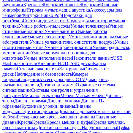
наушники
Кресла геймерские
Столы геймерские
Игровые
микрофоны
Игровая мультимедиа акустика
Аксессуары для
геймеров
Фигурки Funko Pop
Подставки для
ноутбуков
Светодиодные ленты
Лампы для мониторов
Умная
техника
Умные роботы-пылесосы
Умные телевизоры
Умные
стиральные машины
Умные чайники
Умные роботы
кулинарные
Умные вентиляторы
Умные кондиционеры
Умные
обогреватели
Умные увлажнители, очистители воздуха
Умные
отопительные котлы
Умные проветриватели
Умные радиочасы,
метеостанции
Умные кормушки и поилки для
животных
Умные напольные весы
Накопители данных
USB
Flash накопители
Внешние HDD, SSD диски
Карты
памяти
Сетевые накопители
Картридеры
Оптические
диски
Наблюдение и безопасность
Камеры
видеонаблюдения
Аксессуары для CCTV
Домофоны,
вызывные панели
Датчики для дома
Охранные системы,
сигнализации
Системы контроля и управления
доступом
Металлодетекторы
Мебель
Мягкая мебель
Диваны,
тахты
Диваны прямые
Диваны угловые
Диваны П-
образные
Кухонные уголки, диваны
Диваны
модульные
Детские диваны
Диваны садовые
Комплекты мягкой
мебели
Бескаркасные кресла-мешки и диваны
Надувные
диваны
Кресла
Кресла
Кресла-мешки и пуфы
Кресла-качалки,
кресла-маятники
Детские кресла, пуфы
Надувные кресла
Пуфы,
оттоманки
Кресла-кровати
Игровая мебель
Кресла