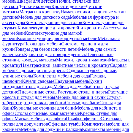
мебель
Шкафы для детской
Полки, стеллажи для
детской
Детские комоды
Кровати детские
Детские
матрасы
Матрасы в кроватку
Наматрасники, защитные чехлы
детские
Мебель для детского сада
Мебельная фурнитура и
аксессуары
Комплектующие для столов
Комплектующие для
стульев
Комплектующие для кроватей и кроваток
Аксессуары
для мебели
Комплектующие для мягкой
мебели
Комплектующие для корпусной мебели
Мебельная
фурнитура
Чехлы для мебели
Системы хранения для
кухни
Товары для безопасности детей
Мебель для самых
маленьких
Кроватки для новорожденных
Пеленальные
столики, комоды, матрасы
Манежи, кровати-манежи
Матрасы в
кроватку
Наматрасники, защитные чехлы в кроватку
Садовая
мебель
Садовые диваны, кресла
Садовые стулья
Садовые,
уличные столы
Комплекты мебели для сада
Гамаки,
шезлонги
Качели садовые
Надувная мебель
Кухни
походные
Столы для сада
Мебель для учебы
Столы, стулья
детские
Письменные столы
Растущие столы и парты
Растущие
кресла и стулья для учебы
Мебель для бани и сауны
Стулья,
табуретки, подставки для бани
Скамьи для бани
Столы для
бани
Журнальные столики для бани
Мебель для кабинета и
офиса
Столы офисные, компьютерные
Кресла, стулья для
офиса
Мягкая мебель для офиса
Шкафы офисные
Стеллажи,
полки для документов
Офисные тумбы
Комплекты мебели для
кабинета
Мебель для лоджии и балкона
Комплекты мебели для