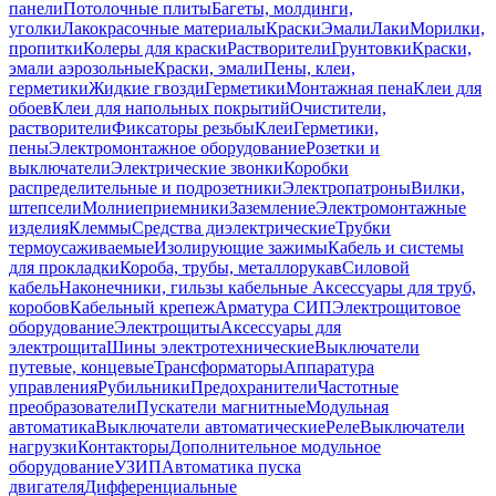
панели
Потолочные плиты
Багеты, молдинги,
уголки
Лакокрасочные материалы
Краски
Эмали
Лаки
Морилки,
пропитки
Колеры для краски
Растворители
Грунтовки
Краски,
эмали аэрозольные
Краски, эмали
Пены, клеи,
герметики
Жидкие гвозди
Герметики
Монтажная пена
Клеи для
обоев
Клеи для напольных покрытий
Очистители,
растворители
Фиксаторы резьбы
Клеи
Герметики,
пены
Электромонтажное оборудование
Розетки и
выключатели
Электрические звонки
Коробки
распределительные и подрозетники
Электропатроны
Вилки,
штепсели
Молниеприемники
Заземление
Электромонтажные
изделия
Клеммы
Средства диэлектрические
Трубки
термоусаживаемые
Изолирующие зажимы
Кабель и системы
для прокладки
Короба, трубы, металлорукав
Силовой
кабель
Наконечники, гильзы кабельные
Аксессуары для труб,
коробов
Кабельный крепеж
Арматура СИП
Электрощитовое
оборудование
Электрощиты
Аксессуары для
электрощита
Шины электротехнические
Выключатели
путевые, концевые
Трансформаторы
Аппаратура
управления
Рубильники
Предохранители
Частотные
преобразователи
Пускатели магнитные
Модульная
автоматика
Выключатели автоматические
Реле
Выключатели
нагрузки
Контакторы
Дополнительное модульное
оборудование
УЗИП
Автоматика пуска
двигателя
Дифференциальные