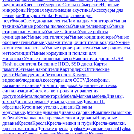
наушники
Кресла геймерские
Столы геймерские
Игровые
микрофоны
Игровая мультимедиа акустика
Аксессуары для
геймеров
Фигурки Funko Pop
Подставки для
ноутбуков
Светодиодные ленты
Лампы для мониторов
Умная
техника
Умные роботы-пылесосы
Умные телевизоры
Умные
стиральные машины
Умные чайники
Умные роботы
кулинарные
Умные вентиляторы
Умные кондиционеры
Умные
обогреватели
Умные увлажнители, очистители воздуха
Умные
отопительные котлы
Умные проветриватели
Умные радиочасы,
метеостанции
Умные кормушки и поилки для
животных
Умные напольные весы
Накопители данных
USB
Flash накопители
Внешние HDD, SSD диски
Карты
памяти
Сетевые накопители
Картридеры
Оптические
диски
Наблюдение и безопасность
Камеры
видеонаблюдения
Аксессуары для CCTV
Домофоны,
вызывные панели
Датчики для дома
Охранные системы,
сигнализации
Системы контроля и управления
доступом
Металлодетекторы
Мебель
Мягкая мебель
Диваны,
тахты
Диваны прямые
Диваны угловые
Диваны П-
образные
Кухонные уголки, диваны
Диваны
модульные
Детские диваны
Диваны садовые
Комплекты мягкой
мебели
Бескаркасные кресла-мешки и диваны
Надувные
диваны
Кресла
Кресла
Кресла-мешки и пуфы
Кресла-качалки,
кресла-маятники
Детские кресла, пуфы
Надувные кресла
Пуфы,
оттоманки
Кресла-кровати
Игровая мебель
Кресла