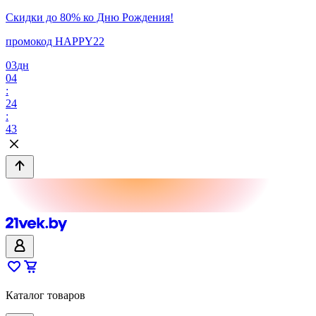
Скидки до 80% ко Дню Рождения!
промокод HAPPY22
03
дн
04
:
24
:
43
Каталог товаров