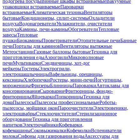
подогрева посуды
Винные шкафы встраиваемые
Вакуумные
упаковщики встраиваемые
Пароварки
встраиваемые
Климатическая техника
Вентиляторы
бытовые
Кондиционеры, сплит-системы
Охладители
воздуха
Водонагреватели
Увлажнители, очистители
воздуха
Камины, печи-камины
Обогреватели
Тепловые
завесы
Тепловые
пушки
Биокамины
Проветриватели
Отопительные печи
Банные
печи
Порталы для каминов
Вентиляторы вытяжные
Метеостанции
Газовые баллоны бытовые
Техника для
приготовления еды
Аэрогрили
Микроволновые
печи
Мультиварки
Сэндвичницы, хот-дог
мейкеры
Тостеры
Электрогрили,
электрошашлычницы
Вафельницы, орешницы,
кексницы
Хлебопечки
Ростеры, мини-печи
Йогуртницы,
мороженицы
Фризеры
Блинницы
Пароварки
Автоклавы для
консервирования
Сыроварни
Фритюрницы, фондю-
фритюрницы
Яйцеварки
Попкорницы
Техника для
дома
Пылесосы
Пылесосы профессиональные
Роботы-
пылесосы, мойщики окон
Пароочистители
Электровеники,
электрошвабры
Стеклоочистители
Стерилизационное
оборудование
Техника для приготовления
напитков
Электрочайники
Кофеварки,
кофемашины
Соковыжималки
Кофемолки
Вспениватели
молока
Сифоны для газирования воды
Аксессуары для