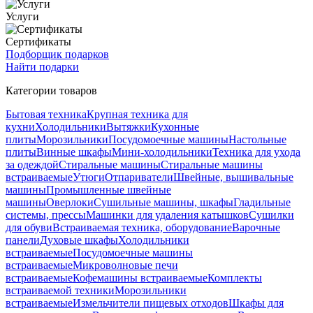
Услуги
Сертификаты
Подборщик подарков
Найти подарки
Категории товаров
Бытовая техника
Крупная техника для
кухни
Холодильники
Вытяжки
Кухонные
плиты
Морозильники
Посудомоечные машины
Настольные
плиты
Винные шкафы
Мини-холодильники
Техника для ухода
за одеждой
Стиральные машины
Стиральные машины
встраиваемые
Утюги
Отпариватели
Швейные, вышивальные
машины
Промышленные швейные
машины
Оверлоки
Сушильные машины, шкафы
Гладильные
системы, прессы
Машинки для удаления катышков
Сушилки
для обуви
Встраиваемая техника, оборудование
Варочные
панели
Духовые шкафы
Холодильники
встраиваемые
Посудомоечные машины
встраиваемые
Микроволновые печи
встраиваемые
Кофемашины встраиваемые
Комплекты
встраиваемой техники
Морозильники
встраиваемые
Измельчители пищевых отходов
Шкафы для