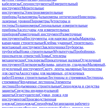
кабелерезы
Специнструменты
Измерительный
инструмент
Мерительные
инструменты
Электроизмерительные
приборы
Дальномеры
Дальномеры оптические
Нивелиры,
лазерные уровни
Пирометры
Детекторы и
тестеры
Толщиномеры
Специальные измерительные
приборы
Аксессуары для измерительных
приборов
Разметочный инструмент
Разметочные
инструменты
Инструменты для нарезки резьбы
Маркеры,
карандаши строительные
Клейма ударные
Строительно-
монтажный инструмент
Заклепочники
Труборезы,
трубогибы
Ножи строительные
Мультитулы
Пробойники,
просекатели отверстий
Ломы
Степлеры
механические
Стеклорезы
Прикаточные валики
Отделочный
инструмент
Плиткорезы
Кельмы, шпатели, гладилки
Малярный,
отделочный инструмент
Скотч, ленты малярные
Диспенсеры
для скотча
Аксессуары для малярных, отделочных
работ
Пленки строительные
Лестницы и стремянки
Лестницы,
стремянки
Чердачные лестницы
Элементы
лестниц
Подъемники строительные
Спецодежда и средства
защиты
Средства индивидуальной
защиты
Огнетушители
Сумки, пояса для
инструментов
Производственная
одежда
Спецодежда
Спецобувь
Организация рабочего
пространства
Фонари, прожекторы
Кейсы, ящики для