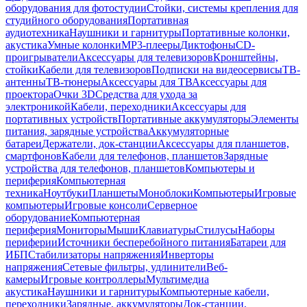
оборудования для фотостудии
Стойки, системы крепления для
студийного оборудования
Портативная
аудиотехника
Наушники и гарнитуры
Портативные колонки,
акустика
Умные колонки
MP3-плееры
Диктофоны
CD-
проигрыватели
Аксессуары для телевизоров
Кронштейны,
стойки
Кабели для телевизоров
Подписки на видеосервисы
ТВ-
антенны
ТВ-тюнеры
Аксессуары для ТВ
Аксессуары для
проектора
Очки 3D
Средства для ухода за
электроникой
Кабели, переходники
Аксессуары для
портативных устройств
Портативные аккумуляторы
Элементы
питания, зарядные устройства
Аккумуляторные
батареи
Держатели, док-станции
Аксессуары для планшетов,
смартфонов
Кабели для телефонов, планшетов
Зарядные
устройства для телефонов, планшетов
Компьютеры и
периферия
Компьютерная
техника
Ноутбуки
Планшеты
Моноблоки
Компьютеры
Игровые
компьютеры
Игровые консоли
Серверное
оборудование
Компьютерная
периферия
Мониторы
Мыши
Клавиатуры
Стилусы
Наборы
периферии
Источники бесперебойного питания
Батареи для
ИБП
Стабилизаторы напряжения
Инверторы
напряжения
Сетевые фильтры, удлинители
Веб-
камеры
Игровые контроллеры
Мультимедиа
акустика
Наушники и гарнитуры
Компьютерные кабели,
переходники
Зарядные, аккумуляторы
Док-станции,