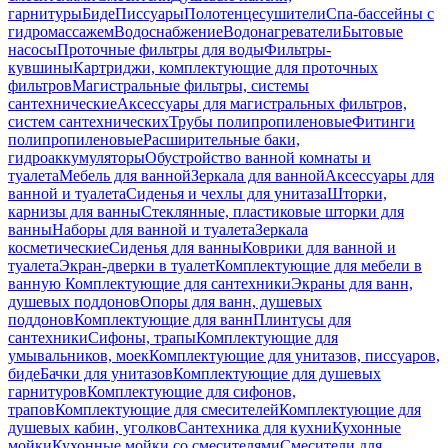
гарнитуры
Биде
Писсуары
Полотенцесушители
Спа-бассейны с
гидромассажем
Водоснабжение
Водонагреватели
Бытовые
насосы
Проточные фильтры для воды
Фильтры-
кувшины
Картриджи, комплектующие для проточных
фильтров
Магистральные фильтры, системы
сантехнические
Аксессуары для магистральных фильтров,
систем сантехнических
Трубы полипропиленовые
Фитинги
полипропиленовые
Расширительные баки,
гидроаккумуляторы
Обустройство ванной комнаты и
туалета
Мебель для ванной
Зеркала для ванной
Аксессуары для
ванной и туалета
Сиденья и чехлы для унитаза
Шторки,
карнизы для ванны
Стеклянные, пластиковые шторки для
ванны
Наборы для ванной и туалета
Зеркала
косметические
Сиденья для ванны
Коврики для ванной и
туалета
Экран-дверки в туалет
Комплектующие для мебели в
ванную
Комплектующие для сантехники
Экраны для ванн,
душевых поддонов
Опоры для ванн, душевых
поддонов
Комплектующие для ванн
Плинтусы для
сантехники
Сифоны, трапы
Комплектующие для
умывальников, моек
Комплектующие для унитазов, писсуаров,
биде
Бачки для унитазов
Комплектующие для душевых
гарнитуров
Комплектующие для сифонов,
трапов
Комплектующие для смесителей
Комплектующие для
душевых кабин, уголков
Сантехника для кухни
Кухонные
мойки
Кухонные мойки со смесителями
Смесители для