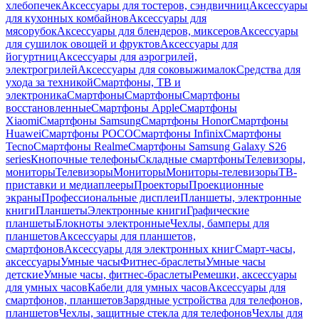
хлебопечек
Аксессуары для тостеров, сэндвичниц
Аксессуары
для кухонных комбайнов
Аксессуары для
мясорубок
Аксессуары для блендеров, миксеров
Аксессуары
для сушилок овощей и фруктов
Аксессуары для
йогуртниц
Аксессуары для аэрогрилей,
электрогрилей
Аксессуары для соковыжималок
Средства для
ухода за техникой
Смартфоны, ТВ и
электроника
Смартфоны
Смартфоны
Смартфоны
восстановленные
Смартфоны Apple
Смартфоны
Xiaomi
Смартфоны Samsung
Смартфоны Honor
Смартфоны
Huawei
Смартфоны POCO
Смартфоны Infinix
Смартфоны
Tecno
Смартфоны Realme
Смартфоны Samsung Galaxy S26
series
Кнопочные телефоны
Складные смартфоны
Телевизоры,
мониторы
Телевизоры
Мониторы
Мониторы-телевизоры
ТВ-
приставки и медиаплееры
Проекторы
Проекционные
экраны
Профессиональные дисплеи
Планшеты, электронные
книги
Планшеты
Электронные книги
Графические
планшеты
Блокноты электронные
Чехлы, бамперы для
планшетов
Аксессуары для планшетов,
смартфонов
Аксессуары для электронных книг
Смарт-часы,
аксессуары
Умные часы
Фитнес-браслеты
Умные часы
детские
Умные часы, фитнес-браслеты
Ремешки, аксессуары
для умных часов
Кабели для умных часов
Аксессуары для
смартфонов, планшетов
Зарядные устройства для телефонов,
планшетов
Чехлы, защитные стекла для телефонов
Чехлы для