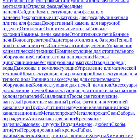
материалы
Шифер
Профнастил
Рулонная кровля
Кровельная
вентиляция
Отделка фасада
Фасадные
панели
Сайдинг
Комплектующие для фасадных
панелей
Декоративные штукатурки для фасада
Клинкерная
плитка для фасада
Декоративный камень для наружной
отделки
Отопление
Отопительные котлы
Газовые
колонки
Камины, печи-камины
Отопительные печи
Банные
печи
Водонагреватели
Радиаторы отопления, батареи
Теплый
пол
Теплые плинтусы
Системы антиобледенения
Управление
климатической техникой
Комплектующие для отопительного
оборудования
Стабилизаторы напряжения
Насосы
циркуляционные
Регулирующая арматура
Отвод и подвод
воды
Дымоходы и комплектующие
Управление климатической
техникой
Комплектующие для радиаторов
Комплектующие для
теплого пола
Топливо и аксессуары для отопительного
оборудования
Комплектующие для печей, каминов
Аксессуары
для каминов, печей
Комплектующие для отопительных котлов,
водонагревателей
Канализация
Тросы сантехнические,
вантузы
Прочистные машины
Трубы, фитинги внутренней
канализации
Трубы, фитинги наружной канализации
Люки
канализационные
Металлопрокат
Металлопрокат
Сваи
Заборы,
ограждения
Автоматика для ворот
Крепежные
изделия
Саморезы, шурупы
Гвозди
Анкеры, дюбели
Скобы,
штифты
Перфорированный крепеж
Гайки,
шайбы
Заклепки
Болты, винты, шпильки
Хомуты
Химические