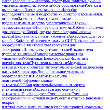
анкеры
Карабины
Фиксаторы арматуры
Шплинты
Пружины
универсальные
Электромонтажное оборудование
Розетки и
выключатели
Электрические звонки
Коробки
распределительные и подрозетники
Электропатроны
Вилки,
штепсели
Заземление
Электромонтажные
изделия
Клеммы
Средства диэлектрические
Трубки
термоусаживаемые
Изолирующие зажимы
Кабель и системы
для прокладки
Короба, трубы, металлорукав
Силовой
кабель
Наконечники, гильзы кабельные
Аксессуары для труб,
коробов
Кабельный крепеж
Арматура СИП
Электрощитовое
оборудование
Электрощиты
Аксессуары для
электрощита
Шины электротехнические
Выключатели
путевые, концевые
Трансформаторы
Аппаратура
управления
Рубильники
Предохранители
Частотные
преобразователи
Пускатели магнитные
Модульная
автоматика
Выключатели автоматические
Реле
Выключатели
нагрузки
Контакторы
Дополнительное модульное
оборудование
УЗИП
Автоматика пуска
двигателя
Дифференциальные
автоматы
УЗО
Конденсаторы
Комплексная защита
электродвигателей
Аксессуары для модульной
автоматики
Приборы учета
Счетчики газа
Счетчики
электроэнергии
Счетчики воды
Ремонт и отделка
Напольные
покрытия и
плитка
Плитка
Ламинат
Линолеум
Керамогранит
Спортивные