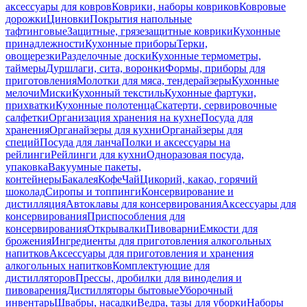
аксессуары для ковров
Коврики, наборы ковриков
Ковровые
дорожки
Циновки
Покрытия напольные
тафтинговые
Защитные, грязезащитные коврики
Кухонные
принадлежности
Кухонные приборы
Терки,
овощерезки
Разделочные доски
Кухонные термометры,
таймеры
Дуршлаги, сита, воронки
Формы, приборы для
приготовления
Молотки для мяса, тендерайзеры
Кухонные
мелочи
Миски
Кухонный текстиль
Кухонные фартуки,
прихватки
Кухонные полотенца
Скатерти, сервировочные
салфетки
Организация хранения на кухне
Посуда для
хранения
Органайзеры для кухни
Органайзеры для
специй
Посуда для ланча
Полки и аксессуары на
рейлинги
Рейлинги для кухни
Одноразовая посуда,
упаковка
Вакуумные пакеты,
контейнеры
Бакалея
Кофе
Чай
Цикорий, какао, горячий
шоколад
Сиропы и топпинги
Консервирование и
дистилляция
Автоклавы для консервирования
Аксессуары для
консервирования
Приспособления для
консервирования
Открывалки
Пивоварни
Емкости для
брожения
Ингредиенты для приготовления алкогольных
напитков
Аксессуары для приготовления и хранения
алкогольных напитков
Комплектующие для
дистилляторов
Прессы, дробилки для виноделия и
пивоварения
Дистилляторы бытовые
Уборочный
инвентарь
Швабры, насадки
Ведра, тазы для уборки
Наборы