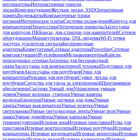
репликаторы
Интерактивные панели,
доски
Комплектующие
Жесткие диски, SSD
Оперативная
память
Видеокарты
Компьютерные блоки
питания
Материнские платы
Системы охлаждения
Корпуса для
компьютеров
Процессоры
Оптические приводы
Аксессуары
для корпусов ПК
Боксы, док-станции для накопителей
Сетевое
оборудование
Маршрутизаторы, DSL-модемы
Wi-Fi точки
доступа, усилители сигнала
Беспроводные
адаптеры
Коммутаторы
Сетевые адаптеры
Powerline
Сетевые
комплектующие
IP-телефония
Медиаконвертеры
Кабели,
переходники сетевые
Антенны для беспроводной
связи
Аксессуары для компьютерной техники
Подставки для
ноутбуков
Аксессуары для ноутбуков
Очки для
компьютера
Рюкзаки для ноутбуков
Сумки, чехлы для
ноутбуков
Средства для ухода за электроникой
Программное
обеспечение
Система Умный дом
Управление умным
домом
Умные колонки, станции
Умные камеры
видеонаблюдения
Умные датчики для дома
Умные
лампы
Умные выключатели
Умные розетки
Умные
светильники
Умные светодиодные ленты
Умные реле
Умные
замки
Умные домофоны
Умные карнизы
Умные
терморегуляторы
Игровая зона
Игровые приставки
Игры для
приставок
Игровые контроллеры
Игровые ноутбуки
Игровые
компьютеры
Игровые видеокарты
Игровые мониторы
Игровые
телевизоры
Игровые мыши
Игровые клавиатуры
Игровые