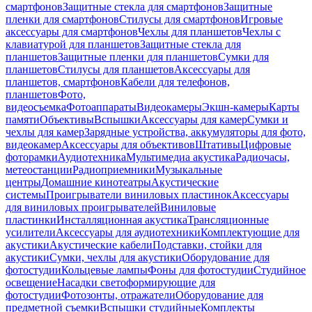
смартфонов
Защитные стекла для смартфонов
Защитные
пленки для смартфонов
Стилусы для смартфонов
Игровые
аксессуары для смартфонов
Чехлы для планшетов
Чехлы с
клавиатурой для планшетов
Защитные стекла для
планшетов
Защитные пленки для планшетов
Сумки для
планшетов
Стилусы для планшетов
Аксессуары для
планшетов, смартфонов
Кабели для телефонов,
планшетов
Фото,
видеосъемка
Фотоаппараты
Видеокамеры
Экшн-камеры
Карты
памяти
Объективы
Вспышки
Аксессуары для камер
Сумки и
чехлы для камер
Зарядные устройства, аккумуляторы для фото,
видеокамер
Аксессуары для объективов
Штативы
Цифровые
фоторамки
Аудиотехника
Мультимедиа акустика
Радиочасы,
метеостанции
Радиоприемники
Музыкальные
центры
Домашние кинотеатры
Акустические
системы
Проигрыватели виниловых пластинок
Аксессуары
для виниловых проигрывателей
Виниловые
пластинки
Инсталляционная акустика
Трансляционные
усилители
Аксессуары для аудиотехники
Комплектующие для
акустики
Акустические кабели
Подставки, стойки для
акустики
Сумки, чехлы для акустики
Оборудование для
фотостудии
Кольцевые лампы
Фоны для фотостудии
Студийное
освещение
Насадки светоформирующие для
фотостудии
Фотозонты, отражатели
Оборудование для
предметной съемки
Вспышки студийные
Комплекты