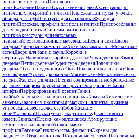
напольные покрытия
Виниловые
полы
Ковролин
Паркет
Искусственная трава
Аксессуары для
напольных покрытий и плитки
Подложка
Плинтусы, уголки,
обводы для труб
Плинтусы для сантехники
Фуги для
плитки
Порожки, профили для пола и плитки
Приспособления
для укладки плитки
Системы выравнивания
плитки
Аксессуары для напольных
покрытий
Реставрационные материалы
Двери и арки
Двери
входные
Двери межкомнатные
Арки межкомнатные
Москитные
сетки
Двери для бани и сауны
Коробки и
фурнитура
Наличники, коробки, доборы
Ручки дверные
Замки
дверные
Петли дверные
Фурнитура дверная
Доводчики
дверные
Окна и подоконники
Окна
Подоконники, отливы
Окна
мансардные
Фурнитура оконная
Мягкие окна
Москитные сетки
на окна
Жалюзи уличные
Пленки солнцезащитные
Крепежные
изделия
Саморезы, шурупы
Гвозди
Анкеры, дюбели
Скобы,
штифты
Перфорированный крепеж
Гайки,
шайбы
Заклепки
Болты, винты, шпильки
Хомуты
Химические
анкеры
Карабины
Фиксаторы арматуры
Шплинты
Пружины
универсальные
Отделка стен
Обои
Жидкие
обои
Фотообои
Штукатурки декоративные
Декоративный
камень
Скинали
Пленки самоклеящиеся
Армирующие
сетки
Стеновые панели
Уголки, маяки,
профили
Вагонка
Стеклохолсты, флизелин
Экраны для
радиаторов
Отделка потолка
Потолочные системы
Потолочные