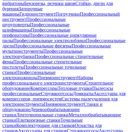
вибраторы
Бензорезы, резчики швов
Стойки, дрели для
бурения
Затирочные
машины
Гидроинструмент
Погрузчики
Профессиональный
инструмент
Профессиональные
шуруповерты
Профессиональные
шлифмашины
Профессиональные
перфораторы
Профессиональные циркулярные
пилы
Профессиональные электролобзики
Профессиональные
дрели
Профессиональные фрезеры
Профессиональные
мультиинструменты
Профессиональные
электрорубанки
Профессиональные строительные
фены
Профессиональные строительные
пистолеты
Профессиональные точильные
станки
Профессиональные
электроножницы
Пневмоинструмент
Наборы
профессионального электроинструмента
Строительное
оборудование
Компрессоры
Тепловые пушки
Пылесосы
профессиональные
Стружкоотсосы
Домкраты
Аксессуары для
компрессоров, пневмосистем
Системы пылеудаления для
электроинструмента
Пневмоинструмент
Станки и
оборудование
Деревообрабатывающие
станки
Ленточнопильные станки
Металлообрабатывающие
станки
Плиткорезные станки
Точильные
станки
Комплектующие для станков
Оснастка для
станков
Аксессуары для станков
Стружкоотсосы
Аксессуары