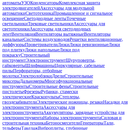
автоматы
УЗО
Конденсаторы
Комплексная защита
электродвигателей
Аксессуары для модульной
автоматики
Светотехника
Промышленное и сигнальное
освещение
Светодиодные ленты
Точечные
светильники
Трековые светильники
Аксессуары для
светотехники
Аксессуары для светодиодных
лент
Вентиляция
Вентиляторы вытяжные
Вентиляторы
канальные
Системы воздуховодов
Решетки вентиляционные,
диффузоры
Проветриватели
Люки
Люки ревизионные
Люки
под плитку
Люки напольные
Люки под
покраску
Строительный
инструмент
Электроинструмент
Шуруповерты,
гайковерты
Шлифмашины
Циркулярные, сабельные
пилы
Перфораторы, отбойные
молотки
Электролобзики
Дрели
Строительные
миксеры
Дальномеры
Многофункциональные
инструменты
Строительные фены
Строительные
пистолеты
Фрезеры
Рубанки, стамески
электрические
Краскопульты
Степлеры,
гвоздезабиватели
Электрические ножницы, резаки
Насадки для
электроинструмента
Аксессуары для
электроинструмента
Аккумуляторы, зарядные устройства для
электроинструмента
Наборы электроинструмента
Силовая и
строительная техника
Бетоносмесители
Генераторы
Тали,
тельферы
Такелаж
Виброплиты, глубинные