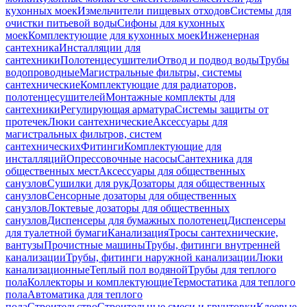
кухонных моек
Измельчители пищевых отходов
Системы для
очистки питьевой воды
Сифоны для кухонных
моек
Комплектующие для кухонных моек
Инженерная
сантехника
Инсталляции для
сантехники
Полотенцесушители
Отвод и подвод воды
Трубы
водопроводные
Магистральные фильтры, системы
сантехнические
Комплектующие для радиаторов,
полотенцесушителей
Монтажные комплекты для
сантехники
Регулирующая арматура
Системы защиты от
протечек
Люки сантехнические
Аксессуары для
магистральных фильтров, систем
сантехнических
Фитинги
Комплектующие для
инсталляций
Опрессовочные насосы
Сантехника для
общественных мест
Аксессуары для общественных
санузлов
Сушилки для рук
Дозаторы для общественных
санузлов
Сенсорные дозаторы для общественных
санузлов
Локтевые дозаторы для общественных
санузлов
Диспенсеры для бумажных полотенец
Диспенсеры
для туалетной бумаги
Канализация
Тросы сантехнические,
вантузы
Прочистные машины
Трубы, фитинги внутренней
канализации
Трубы, фитинги наружной канализации
Люки
канализационные
Теплый пол водяной
Трубы для теплого
пола
Коллекторы и комплектующие
Термостатика для теплого
пола
Автоматика для теплого
пола
Строительство
Строительные смеси и грунтовки
Клеевые