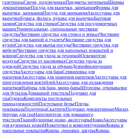
газетницы
Свечи, подсвечники
Предметы интерьера
Ширмы
декоративные
Посуда для выпечки, запекания
Формы для
выпечки, запекания
Посуда для запекания
Аксессуары для
выпечки
Бумага, фольга, рукава для выпечки
Бытовая
химия
Средства для стирки
Средства для посудомоечных
машин
Универсальные, специальные чистящие
средства
Чистящие средства для стекол и зеркал
Чистящие
средства для ванной и туалета
Чистящие средства для
кухни
Средства для мытья посуды
Чистящие средства для
мебели
Чистящие средства для напольных покрытий и
ковров
Средства для ухода за техникой
Освежители
воздуха
Средства от насекомых
Средства ухода за
одеждой
Средства ухода за обувью
Дезинфицирующие
средства
Аксессуары для бара
Сервировка для
напитков
Аксессуары для хранения напитков
Аксессуары для
приготовления коктейлей
Аксессуары для охлаждения
напитков
Наборы для бара, мини-бары
Штопоры, открывалки
для бутылок
Домашний текстиль
Подушки для
сна
Одеяла
Комплекты постельных
принадлежностей
Постельное белье
Пледы,
покрывала
Полотенца
Скатерти
Подушки декоративные
Маски,
беруши для сна
Наполнители для домашнего
текстиля
Ткани
Кухонные ножи, аксессуары
Ножи
Аксессуары
для кухонных ножей
Ножеточки и комплектующие
Ковры и
напольные покрытия
Ковры, циновки, шкуры
Ковры,