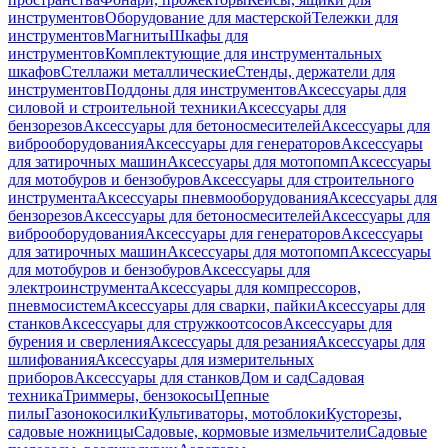
инструментов
Оборудование для мастерской
Тележки для
инструментов
Магниты
Шкафы для
инструментов
Комплектующие для инструментальных
шкафов
Стеллажи металлические
Стенды, держатели для
инструментов
Поддоны для инструментов
Аксессуары для
силовой и строительной техники
Аксессуары для
бензорезов
Аксессуары для бетоносмесителей
Аксессуары для
виброоборудования
Аксессуары для генераторов
Аксессуары
для затирочных машин
Аксессуары для мотопомп
Аксессуары
для мотобуров и бензобуров
Аксессуары для строительного
инструмента
Аксессуары пневмооборудования
Аксессуары для
бензорезов
Аксессуары для бетоносмесителей
Аксессуары для
виброоборудования
Аксессуары для генераторов
Аксессуары
для затирочных машин
Аксессуары для мотопомп
Аксессуары
для мотобуров и бензобуров
Аксессуары для
электроинструмента
Аксессуары для компрессоров,
пневмосистем
Аксессуары для сварки, пайки
Аксессуары для
станков
Аксессуары для стружкоотсосов
Аксессуары для
бурения и сверления
Аксессуары для резания
Аксессуары для
шлифования
Аксессуары для измерительных
приборов
Аксессуары для станков
Дом и сад
Садовая
техника
Триммеры, бензокосы
Цепные
пилы
Газонокосилки
Культиваторы, мотоблоки
Кусторезы,
садовые ножницы
Садовые, кормовые измельчители
Садовые