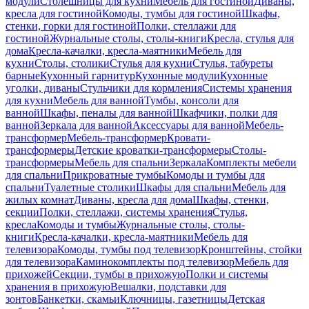
модули
Столешницы для кухни
Мебель для гостиной
Диваны,
кресла для гостиной
Комоды, тумбы для гостиной
Шкафы,
стенки, горки для гостиной
Полки, стеллажи для
гостиной
Журнальные столы, столы-книги
Кресла, стулья для
дома
Кресла-качалки, кресла-маятники
Мебель для
кухни
Столы, столики
Стулья для кухни
Стулья, табуреты
барные
Кухонный гарнитур
Кухонные модули
Кухонные
уголки, диваны
Стульчики для кормления
Системы хранения
для кухни
Мебель для ванной
Тумбы, консоли для
ванной
Шкафы, пеналы для ванной
Шкафчики, полки для
ванной
Зеркала для ванной
Аксессуары для ванной
Мебель-
трансформер
Мебель-трансформер
Кровати-
трансформеры
Детские кроватки-трансформеры
Столы-
трансформеры
Мебель для спальни
Зеркала
Комплекты мебели
для спальни
Прикроватные тумбы
Комоды и тумбы для
спальни
Туалетные столики
Шкафы для спальни
Мебель для
жилых комнат
Диваны, кресла для дома
Шкафы, стенки,
секции
Полки, стеллажи, системы хранения
Стулья,
кресла
Комоды и тумбы
Журнальные столы, столы-
книги
Кресла-качалки, кресла-маятники
Мебель для
телевизора
Комоды, тумбы под телевизор
Кронштейны, стойки
для телевизора
Каминокомплекты под телевизор
Мебель для
прихожей
Секции, тумбы в прихожую
Полки и системы
хранения в прихожую
Вешалки, подставки для
зонтов
Банкетки, скамьи
Ключницы, газетницы
Детская