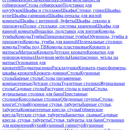
геймерские
Столы геймерские
Подставки для
ноутбуков
Шкафы и стеллажи
Шкафы
Стенки, горки
Шкафы-
купе
Шкафы-гармошки
Шкафы-пеналы для жилой
комнаты
Шкафы с витриной, буфеты
Шкафы, секции в
прихожую
Полки, стеллажи, системы хранения
Шкафы для
ванной комнаты
Вешалки, подставки для зонтов
Комоды,
тумбы
Комоды
Тумбы
Прикроватные тумбы
Обувницы, тумбы в
прихожую
Комоды, тумбы для ванной
Пеленальные столики,
комоды
Тумбы под ТВ
Комоды пластиковые
Кровати и
матрасы
Матрасы
Кровати
Детские кровати
Кроватки для
новорожденных
Надувная мебель
Наматрасники, чехлы на
матрас
Основания для
кроватей
Подматрасники
Раскладушки
Кровати-трансформеры,
шкафы-кровати
Кровати-домики
Столы
Кухонные
столы
Барные столы
Столы письменные,
компьютерные
Детские столы
Туалетные столики
Журнальные
столы
Садовые столы
Растущие столы и парты
Столы,
журнальные столики для бани
Приставные
столики
Консольные столики
Обеденные группы
Столы-
книги
Стулья
Кухонные стулья, табуреты
Барные стулья,
табуреты
Компьютерные кресла, стулья
Геймерские
кресла
Детские стулья, табуреты
Банкетки, скамьи
Садовые
кресла, стулья, табуреты
Стулья, табуреты для бани
Стульчики
для кормления
Кухня
Кухонный гарнитур
Кухонные