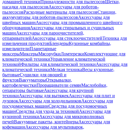
домашней техники
Принадлежности для пылесосов
Щетки,
насадки для пылесосов
Аксессуары для роботов-
пылесосов
Расходные материалы для пылесосов
Станции,
аккумуляторы для роботов-пылесосов
Аксессуары для
швейных машин
Аксессуары для промышленного швейного
оборудования
Аксессуары для стиральных и сушильных
машин
Аксессуары для пароочистителей,
отпаривателей
Аксессуары для стеклоочистителей
Техника для
измельчения продуктов
Блендеры
Кухонные комбайны,
измельчители
Планетарные
миксеры
Миксеры
Мясорубки
Ломтерезки
Комплектующие для
климатической техники
Управление климатической
техникой
Фильтры для климатической техники
Аксессуары для
климатической техники
Мелкая техника
Весы кухонные,
бытовые
Сушилки для овощей и
фруктов
Вакууматоры
Открывалки,
картофелечистки
Проращиватели семян
Маслобойки,
сепараторы бытовые
Аксессуары для крупной
техники
Аксессуары для вытяжек
Аксессуары для плит и
духовок
Аксессуары для холодильников
Аксессуары для
посудомоечных машин
Средства для посудомоечных
машин
Средства для ухода за техникой
Аксессуары для
кухонной техники
Аксессуары для микроволновых
печей
Вакуумные пакеты, контейнеры
Аксессуары для
кофемашин
Аксессуары для мультиварок,