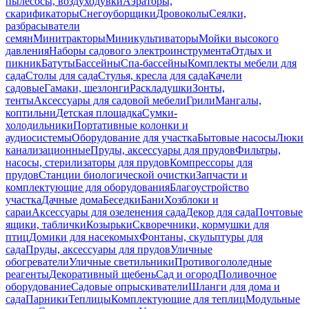
пылесосы, воздуходувки
Аэраторы,
скарификаторы
Снегоуборщики
Дровоколы
Сеялки,
разбрасыватели
семян
Минитракторы
Миникультиваторы
Мойки высокого
давления
Наборы садового электроинструмента
Отдых и
пикник
Батуты
Бассейны
Спа-бассейны
Комплекты мебели для
сада
Столы для сада
Стулья, кресла для сада
Качели
садовые
Гамаки, шезлонги
Раскладушки
Зонты,
тенты
Аксессуары для садовой мебели
Грили
Мангалы,
коптильни
Детская площадка
Сумки-
холодильники
Портативные колонки и
аудиосистемы
Оборудование для участка
Бытовые насосы
Люки
канализационные
Пруды, аксессуары для прудов
Фильтры,
насосы, стерилизаторы для прудов
Компрессоры для
прудов
Станции биологической очистки
Запчасти и
комплектующие для оборудования
Благоустройство
участка
Дачные дома
Беседки
Бани
Хозблоки и
сараи
Аксессуары для озеленения сада
Декор для сада
Почтовые
ящики, таблички
Козырьки
Скворечники, кормушки для
птиц
Домики для насекомых
Фонтаны, скульптуры для
сада
Пруды, аксессуары для прудов
Уличные
обогреватели
Уличные светильники
Противогололедные
реагенты
Декоративный щебень
Сад и огород
Поливочное
оборудование
Садовые опрыскиватели
Шланги для дома и
сада
Парники
Теплицы
Комплектующие для теплиц
Модульные