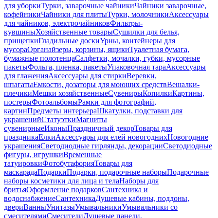
для уборки
Турки, заварочные чайники
Чайники заварочные,
кофейники
Чайники для плиты
Турки, молочники
Аксессуары
для чайников, электрочайников
Фильтры-
кувшины
Хозяйственные товары
Сушилки для белья,
прищепки
Гладильные доски
Урны, контейнеры для
мусора
Органайзеры, корзины, ящики
Туалетная бумага,
бумажные полотенца
Салфетки, мочалки, губки, мусорные
пакеты
Фольга, пленка, пакеты
Упаковочная тара
Аксессуары
для глажения
Аксессуары для стирки
Веревки,
шпагаты
Емкости, дозаторы для моющих средств
Вешалки-
плечики
Мешки хозяйственные
Сувениры
Копилки
Картины,
постеры
Фотоальбомы
Рамки для фотографий,
картин
Предметы интерьера
Шкатулки, подставки для
украшений
Статуэтки
Магниты
сувенирные
Иконы
Праздничный декор
Товары для
праздника
Елки
Аксессуары для елей новогодних
Новогодние
украшения
Светодиодные гирлянды, декорации
Светодиодные
фигуры, игрушки
Временные
татуировки
Фотобутафория
Товары для
маскарада
Подарки
Подарки, подарочные наборы
Подарочные
наборы косметики для лица и тела
Наборы для
бритья
Оформление подарков
Сантехника и
водоснабжение
Сантехника
Душевые кабины, поддоны,
двери
Ванны
Унитазы
Умывальники
Умывальники со
смесителями
Смесители
Душевые панели,