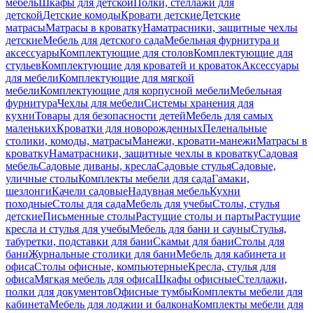
мебель
Шкафы для детской
Полки, стеллажи для
детской
Детские комоды
Кровати детские
Детские
матрасы
Матрасы в кроватку
Наматрасники, защитные чехлы
детские
Мебель для детского сада
Мебельная фурнитура и
аксессуары
Комплектующие для столов
Комплектующие для
стульев
Комплектующие для кроватей и кроваток
Аксессуары
для мебели
Комплектующие для мягкой
мебели
Комплектующие для корпусной мебели
Мебельная
фурнитура
Чехлы для мебели
Системы хранения для
кухни
Товары для безопасности детей
Мебель для самых
маленьких
Кроватки для новорожденных
Пеленальные
столики, комоды, матрасы
Манежи, кровати-манежи
Матрасы в
кроватку
Наматрасники, защитные чехлы в кроватку
Садовая
мебель
Садовые диваны, кресла
Садовые стулья
Садовые,
уличные столы
Комплекты мебели для сада
Гамаки,
шезлонги
Качели садовые
Надувная мебель
Кухни
походные
Столы для сада
Мебель для учебы
Столы, стулья
детские
Письменные столы
Растущие столы и парты
Растущие
кресла и стулья для учебы
Мебель для бани и сауны
Стулья,
табуретки, подставки для бани
Скамьи для бани
Столы для
бани
Журнальные столики для бани
Мебель для кабинета и
офиса
Столы офисные, компьютерные
Кресла, стулья для
офиса
Мягкая мебель для офиса
Шкафы офисные
Стеллажи,
полки для документов
Офисные тумбы
Комплекты мебели для
кабинета
Мебель для лоджии и балкона
Комплекты мебели для