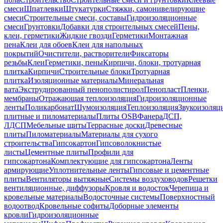
смеси
Шпатлевки
Штукатурки
Стяжки, самонивелирующие
смеси
Строительные смеси, составы
Гидроизоляционные
смеси
Грунтовки
Добавки для строительных смесей
Пены,
клеи, герметики
Жидкие гвозди
Герметики
Монтажная
пена
Клеи для обоев
Клеи для напольных
покрытий
Очистители, растворители
Фиксаторы
резьбы
Клеи
Герметики, пены
Кирпичи, блоки, тротуарная
плитка
Кирпичи
Строительные блоки
Тротуарная
плитка
Изоляционные материалы
Минеральная
вата
Экструдированный пенополистирол
Пенопласт
Пленки,
мембраны
Отражающая теплоизоляция
Гидроизоляционные
ленты
Поликарбонат
Шумоизоляция
Теплоизоляция
Звукоизоляц
плитные и пиломатериалы
Плиты OSB
Фанера
ДСП,
ЛДСП
Мебельные щиты
Террасные доски
Древесные
плиты
Пиломатериалы
Материалы для сухого
строительства
Гипсокартон
Гипсоволокнистые
листы
Цементные плиты
Профили для
гипсокартона
Комплектующие для гипсокартона
Ленты
армирующие
Уплотнительные ленты
Гипсовые и цементные
плиты
Вентиляторы вытяжные
Системы воздуховодов
Решетки
вентиляционные, диффузоры
Кровля и водосток
Черепица и
кровельные материалы
Водосточные системы
Поверхностный
водоотвод
Кровельные софиты
Доборные элементы
кровли
Гидроизоляционные