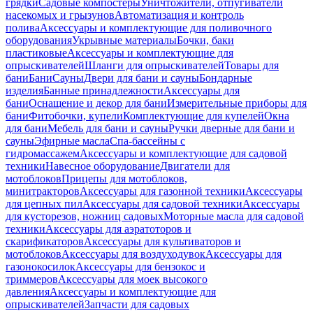
грядки
Садовые компостеры
Уничтожители, отпугиватели
насекомых и грызунов
Автоматизация и контроль
полива
Аксессуары и комплектующие для поливочного
оборудования
Укрывные материалы
Бочки, баки
пластиковые
Аксессуары и комплектующие для
опрыскивателей
Шланги для опрыскивателей
Товары для
бани
Бани
Сауны
Двери для бани и сауны
Бондарные
изделия
Банные принадлежности
Аксессуары для
бани
Оснащение и декор для бани
Измерительные приборы для
бани
Фитобочки, купели
Комплектующие для купелей
Окна
для бани
Мебель для бани и сауны
Ручки дверные для бани и
сауны
Эфирные масла
Спа-бассейны с
гидромассажем
Аксессуары и комплектующие для садовой
техники
Навесное оборудование
Двигатели для
мотоблоков
Прицепы для мотоблоков,
минитракторов
Аксессуары для газонной техники
Аксессуары
для цепных пил
Аксессуары для садовой техники
Аксессуары
для кусторезов, ножниц садовых
Моторные масла для садовой
техники
Аксессуары для аэратоторов и
скарификаторов
Аксессуары для культиваторов и
мотоблоков
Аксессуары для воздуходувок
Аксессуары для
газонокосилок
Аксессуары для бензокос и
триммеров
Аксессуары для моек высокого
давления
Аксессуары и комплектующие для
опрыскивателей
Запчасти для садовых