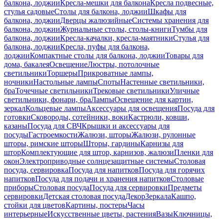
балкона, лоджии
Кресла-мешки для балкона
Кресла подвесные,
стулья садовые
Столы для балкона, лоджии
Шкафы для
балкона, лоджии
Дверцы жалюзийные
Системы хранения для
балкона, лоджии
Журнальные столы, столы-книги
Тумбы для
балкона, лоджии
Кресла-качалки, кресла-маятники
Стулья для
балкона, лоджии
Кресла, пуфы для балкона,
лоджии
Компактные столы для балкона, лоджии
Товары для
дома, бакалея
Освещение
Люстры, потолочные
светильники
Торшеры
Прикроватные лампы,
ночники
Настольные лампы
Споты
Настенные светильники,
бра
Точечные светильники
Трековые светильники
Уличные
светильники, фонари, бра
Лампы
Освещение для картин,
зеркал
Кольцевые лампы
Аксессуары для освещения
Посуда для
готовки
Сковороды, сотейники, воки
Кастрюли, ковши,
казаны
Посуда для СВЧ
Крышки и аксессуары для
посуды
Гастроемкости
Жалюзи, шторы
Жалюзи, рулонные
шторы, римские шторы
Шторы, гардины
Карнизы для
штор
Комплектующие для штор, карнизов, жалюзи
Пленки для
окон
Электроприводные солнцезащитные системы
Столовая
посуда, сервировка
Посуда для напитков
Посуда для горячих
напитков
Посуда для подачи и хранения напитков
Столовые
приборы
Столовая посуда
Посуда для сервировки
Предметы
сервировки
Детская столовая посуда
Декор
Зеркала
Кашпо,
стойки для цветов
Картины, постеры
Часы
интерьерные
Искусственные цветы, растения
Вазы
Ключницы,