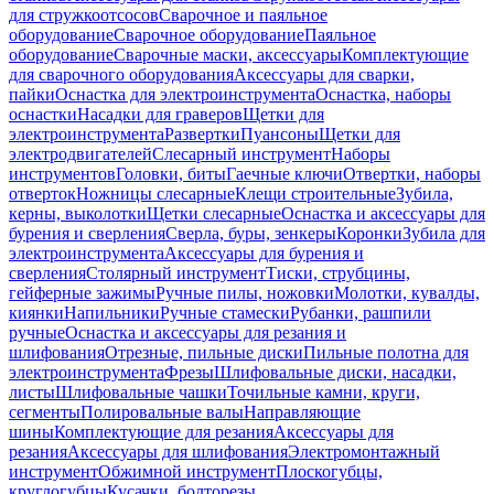
для стружкоотсосов
Сварочное и паяльное
оборудование
Сварочное оборудование
Паяльное
оборудование
Сварочные маски, аксессуары
Комплектующие
для сварочного оборудования
Аксессуары для сварки,
пайки
Оснастка для электроинструмента
Оснастка, наборы
оснастки
Насадки для граверов
Щетки для
электроинструмента
Развертки
Пуансоны
Щетки для
электродвигателей
Слесарный инструмент
Наборы
инструментов
Головки, биты
Гаечные ключи
Отвертки, наборы
отверток
Ножницы слесарные
Клещи строительные
Зубила,
керны, выколотки
Щетки слесарные
Оснастка и аксессуары для
бурения и сверления
Сверла, буры, зенкеры
Коронки
Зубила для
электроинструмента
Аксессуары для бурения и
сверления
Столярный инструмент
Тиски, струбцины,
гейферные зажимы
Ручные пилы, ножовки
Молотки, кувалды,
киянки
Напильники
Ручные стамески
Рубанки, рашпили
ручные
Оснастка и аксессуары для резания и
шлифования
Отрезные, пильные диски
Пильные полотна для
электроинструмента
Фрезы
Шлифовальные диски, насадки,
листы
Шлифовальные чашки
Точильные камни, круги,
сегменты
Полировальные валы
Направляющие
шины
Комплектующие для резания
Аксессуары для
резания
Аксессуары для шлифования
Электромонтажный
инструмент
Обжимной инструмент
Плоскогубцы,
круглогубцы
Кусачки, болторезы,