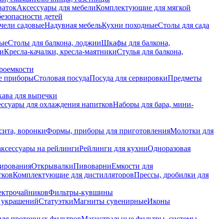
ваток
Аксессуары для мебели
Комплектующие для мягкой
безопасности детей
чели садовые
Надувная мебель
Кухни походные
Столы для сада
вые
Столы для балкона, лоджии
Шкафы для балкона,
ии
Кресла-качалки, кресла-маятники
Стулья для балкона,
роемкости
е приборы
Столовая посуда
Посуда для сервировки
Предметы
укава для выпечки
ссуары для охлаждения напитков
Наборы для бара, мини-
сита, воронки
Формы, приборы для приготовления
Молотки для
аксессуары на рейлинги
Рейлинги для кухни
Одноразовая
вирования
Открывалки
Пивоварни
Емкости для
тков
Комплектующие для дистилляторов
Прессы, дробилки для
лектрочайников
Фильтры-кувшины
я украшений
Статуэтки
Магниты сувенирные
Иконы
ля проточных фильтров
Магистральные фильтры, системы