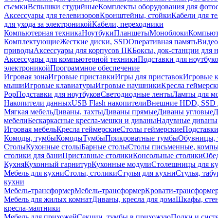
съемки
Вспышки студийные
Комплекты оборудования для фото
Аксессуары для телевизоров
Кронштейны, стойки
Кабели для т
для ухода за электроникой
Кабели, переходники
Компьютерная техника
Ноутбуки
Планшеты
Моноблоки
Компью
Комплектующие
Жесткие диски, SSD
Оперативная память
Видео
приводы
Аксессуары для корпусов ПК
Боксы, док-станции для 
Аксессуары для компьютерной техники
Подставки для ноутбук
электроникой
Программное обеспечение
Игровая зона
Игровые приставки
Игры для приставок
Игровые 
мыши
Игровые клавиатуры
Игровые наушники
Кресла геймерск
Pop
Подставки для ноутбуков
Светодиодные ленты
Лампы для м
Накопители данных
USB Flash накопители
Внешние HDD, SSD 
Мягкая мебель
Диваны, тахты
Диваны прямые
Диваны угловые
Д
мебели
Бескаркасные кресла-мешки и диваны
Надувные диваны
Игровая мебель
Кресла геймерские
Столы геймерские
Подставки
Комоды, тумбы
Комоды
Тумбы
Прикроватные тумбы
Обувницы, 
Столы
Кухонные столы
Барные столы
Столы письменные, комп
столики для бани
Приставные столики
Консольные столики
Обе
Кухня
Кухонный гарнитур
Кухонные модули
Столешницы для к
Мебель для кухни
Столы, столики
Стулья для кухни
Стулья, таб
кухни
Мебель-трансформер
Мебель-трансформер
Кровати-трансформе
Мебель для жилых комнат
Диваны, кресла для дома
Шкафы, стен
кресла-маятники
Мебель для прихожей
Секции, тумбы в прихожую
Полки и сист