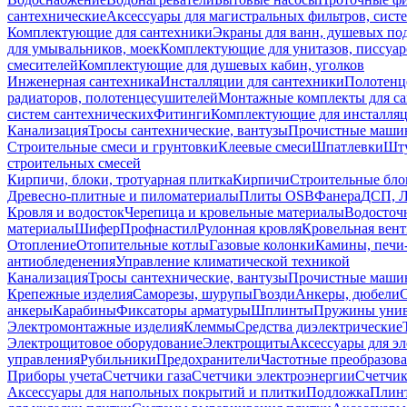
сантехнические
Аксессуары для магистральных фильтров, сист
Комплектующие для сантехники
Экраны для ванн, душевых по
для умывальников, моек
Комплектующие для унитазов, писсуар
смесителей
Комплектующие для душевых кабин, уголков
Инженерная сантехника
Инсталляции для сантехники
Полотенц
радиаторов, полотенцесушителей
Монтажные комплекты для с
систем сантехнических
Фитинги
Комплектующие для инсталля
Канализация
Тросы сантехнические, вантузы
Прочистные маши
Строительные смеси и грунтовки
Клеевые смеси
Шпатлевки
Шту
строительных смесей
Кирпичи, блоки, тротуарная плитка
Кирпичи
Строительные бло
Древесно-плитные и пиломатериалы
Плиты OSB
Фанера
ДСП, 
Кровля и водосток
Черепица и кровельные материалы
Водосточ
материалы
Шифер
Профнастил
Рулонная кровля
Кровельная вен
Отопление
Отопительные котлы
Газовые колонки
Камины, печи
антиобледенения
Управление климатической техникой
Канализация
Тросы сантехнические, вантузы
Прочистные маши
Крепежные изделия
Саморезы, шурупы
Гвозди
Анкеры, дюбели
анкеры
Карабины
Фиксаторы арматуры
Шплинты
Пружины унив
Электромонтажные изделия
Клеммы
Средства диэлектрические
Электрощитовое оборудование
Электрощиты
Аксессуары для э
управления
Рубильники
Предохранители
Частотные преобразов
Приборы учета
Счетчики газа
Счетчики электроэнергии
Счетчи
Аксессуары для напольных покрытий и плитки
Подложка
Плинт