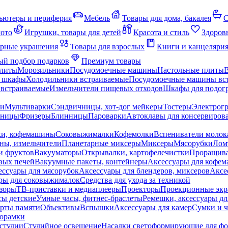
ьютеры и периферия
Мебель
Товары для дома, бакалея
С
мото
Игрушки, товары для детей
Красота и стиль
Здоров
рные украшения
Товары для взрослых
Книги и канцеляри
й подбор подарков
Премиум товары
плиты
Морозильники
Посудомоечные машины
Настольные плиты
 шкафы
Холодильники встраиваемые
Посудомоечные машины вс
встраиваемые
Измельчители пищевых отходов
Шкафы для подогр
чи
Мультиварки
Сэндвичницы, хот-дог мейкеры
Тостеры
Электрог
еницы
Фризеры
Блинницы
Пароварки
Автоклавы для консервиров
ки, кофемашины
Соковыжималки
Кофемолки
Вспениватели молок
ны, измельчители
Планетарные миксеры
Миксеры
Мясорубки
Лом
и фруктов
Вакууматоры
Открывалки, картофелечистки
Проращива
вых печей
Вакуумные пакеты, контейнеры
Аксессуары для кофе
ессуары для мясорубок
Аксессуары для блендеров, миксеров
Аксе
ры для соковыжималок
Средства для ухода за техникой
зоры
ТВ-приставки и медиаплееры
Проекторы
Проекционные эк
сы детские
Умные часы, фитнес-браслеты
Ремешки, аксессуары дл
рты памяти
Объективы
Вспышки
Аксессуары для камер
Сумки и ч
орамки
студии
Студийное освещение
Насадки светоформирующие для фо