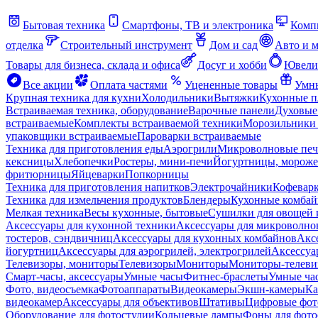
Бытовая техника
Смартфоны, ТВ и электроника
Комп
отделка
Строительный инструмент
Дом и сад
Авто и 
Товары для бизнеса, склада и офиса
Досуг и хобби
Ювели
Все акции
Оплата частями
Уцененные товары
Умны
Крупная техника для кухни
Холодильники
Вытяжки
Кухонные 
Встраиваемая техника, оборудование
Варочные панели
Духовые
встраиваемые
Комплекты встраиваемой техники
Морозильники 
упаковщики встраиваемые
Пароварки встраиваемые
Техника для приготовления еды
Аэрогрили
Микроволновые пе
кексницы
Хлебопечки
Ростеры, мини-печи
Йогуртницы, морож
фритюрницы
Яйцеварки
Попкорницы
Техника для приготовления напитков
Электрочайники
Кофевар
Техника для измельчения продуктов
Блендеры
Кухонные комбай
Мелкая техника
Весы кухонные, бытовые
Сушилки для овощей 
Аксессуары для кухонной техники
Аксессуары для микроволно
тостеров, сэндвичниц
Аксессуары для кухонных комбайнов
Акс
йогуртниц
Аксессуары для аэрогрилей, электрогрилей
Аксессуа
Телевизоры, мониторы
Телевизоры
Мониторы
Мониторы-телеви
Смарт-часы, аксессуары
Умные часы
Фитнес-браслеты
Умные ча
Фото, видеосъемка
Фотоаппараты
Видеокамеры
Экшн-камеры
Ка
видеокамер
Аксессуары для объективов
Штативы
Цифровые фот
Оборудование для фотостудии
Кольцевые лампы
Фоны для фото