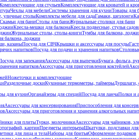
Комплектующие для стульев
Комплектующие для кроватей и кро
итура
Чехлы для мебели
Системы хранения для кухни
Товары для 
, уличные столы
Комплекты мебели для сада
Гамаки, шезлонги
Ка
Скамьи для бани
Столы для бани
Журнальные столики для бани
лоджии
Кресла-мешки для балкона
Кресла подвесные, стулья садо
оджии
Журнальные столы, столы-книги
Тумбы для балкона, лодж
я балкона, лоджии
ши, казаны
Посуда для СВЧ
Крышки и аксессуары для посуды
Гаст
орячих напитков
Посуда для подачи и хранения напитков
Столовы
Посуда для запекания
Аксессуары для выпечки
Бумага, фольга, р
хранения напитков
Аксессуары для приготовления коктейлей
Аксе
ожей
Ножеточки и комплектующие
ки
Разделочные доски
Кухонные термометры, таймеры
Дуршлаги, 
ры для кухни
Органайзеры для специй
Посуда для ланча
Полки и 
ия
Аксессуары для консервирования
Приспособления для консер
ков
Аксессуары для приготовления и хранения алкогольных напи
йники для плиты
Турки, молочники
Аксессуары для чайников, э
отографий, картин
Предметы интерьера
Шкатулки, подставки дл
етики для лица и тела
Наборы для бритья
Оформление подарков
льтры для воды
Фильтры-кувшины
Картриджи, комплектующие д