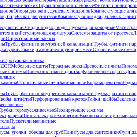
ем сантехнических
Трубы полипропиленовые
Фитинги полипроп
ддонов
Опоры для ванн, душевых поддонов
Комплектующие для 
ов, биде
Бачки для унитазов
Комплектующие для душевых гарнит
есушители
Отвод и подвод воды
Трубы водопроводные
Магистрал
антехники
Регулирующая арматура
Системы защиты от протечек
Л
ций
Опрессовочные насосы
ны
Трубы, фитинги внутренней канализации
Трубы, фитинги на
катурки
Стяжки, самонивелирующие смеси
Строительные смеси,
ки
Тротуарная плитка
ЛДСП
Мебельные щиты
Террасные доски
Древесные плиты
Пилом
ные системы
Поверхностный водоотвод
Кровельные софиты
Добо
тиляция
-камины
Отопительные печи
Банные печи
Водонагреватели
Радиат
ны
Трубы, фитинги внутренней канализации
Трубы, фитинги на
Скобы, штифты
Перфорированный крепеж
Гайки, шайбы
Заклепки
ерсальные
Трубки термоусаживаемые
Изолирующие зажимы
лектрощита
Шины электротехнические
Выключатели путевые, ко
атели
Пускатели магнитные
ки воды
усы, уголки, обводы для труб
Плинтусы для сантехники
Фуги дл