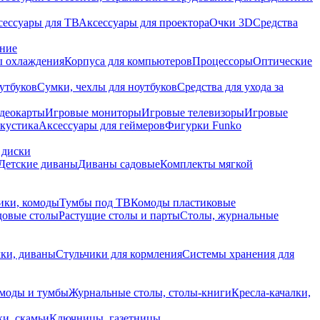
сессуары для ТВ
Аксессуары для проектора
Очки 3D
Средства
ание
 охлаждения
Корпуса для компьютеров
Процессоры
Оптические
утбуков
Сумки, чехлы для ноутбуков
Средства для ухода за
деокарты
Игровые мониторы
Игровые телевизоры
Игровые
акустика
Аксессуары для геймеров
Фигурки Funko
 диски
Детские диваны
Диваны садовые
Комплекты мягкой
ики, комоды
Тумбы под ТВ
Комоды пластиковые
довые столы
Растущие столы и парты
Столы, журнальные
ки, диваны
Стульчики для кормления
Системы хранения для
моды и тумбы
Журнальные столы, столы-книги
Кресла-качалки,
ки, скамьи
Ключницы, газетницы