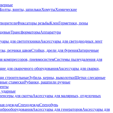
дверные
Болты, винты, шпильки
Хомуты
Химические
творители
Фиксаторы резьбы
Клеи
Герметики, пены
нцевые
Трансформаторы
Аппаратура
уары для светотехники
Аксессуары для светодиодных лент
езы, резчики швов
Стойки, дрели для бурения
Затирочные
ля компрессоров, пневмосистем
Системы пылеудаления для
ие для сварочного оборудования
Аксессуары для сварки,
щи строительные
Зубила, керны, выколотки
Щетки слесарные
чные стамески
Рубанки, рашпили ручные
енты
 ударные
енсеры для скотча
Аксессуары для малярных, отделочных
ная одежда
Спецодежда
Спецобувь
виброоборудования
Аксессуары для генераторов
Аксессуары для