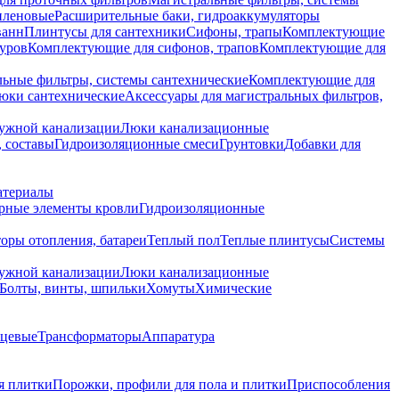
иленовые
Расширительные баки, гидроаккумуляторы
ванн
Плинтусы для сантехники
Сифоны, трапы
Комплектующие
уров
Комплектующие для сифонов, трапов
Комплектующие для
ьные фильтры, системы сантехнические
Комплектующие для
юки сантехнические
Аксессуары для магистральных фильтров,
ружной канализации
Люки канализационные
 составы
Гидроизоляционные смеси
Грунтовки
Добавки для
атериалы
рные элементы кровли
Гидроизоляционные
оры отопления, батареи
Теплый пол
Теплые плинтусы
Системы
ружной канализации
Люки канализационные
Болты, винты, шпильки
Хомуты
Химические
нцевые
Трансформаторы
Аппаратура
я плитки
Порожки, профили для пола и плитки
Приспособления