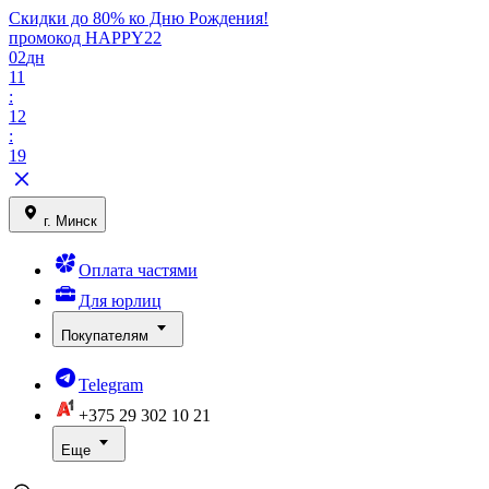
Скидки до 80% ко Дню Рождения!
промокод HAPPY22
02
дн
11
:
12
:
19
г. Минск
Оплата частями
Для юрлиц
Покупателям
Telegram
+375 29
302 10 21
Еще