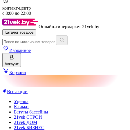
контакт-центр
с
8:00
до
22:00
Онлайн-гипермаркет 21vek.by
Каталог товаров
Избранное
Аккаунт
Корзина
Все акции
Уценка
Климат
Батуты бассейны
21vek СТРОЙ
21vek ДОМ
21vek БИЗНЕС