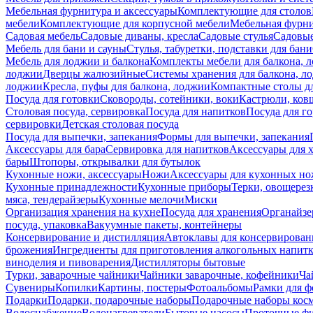
Мебельная фурнитура и аксессуары
Комплектующие для столов
мебели
Комплектующие для корпусной мебели
Мебельная фурн
Садовая мебель
Садовые диваны, кресла
Садовые стулья
Садовые
Мебель для бани и сауны
Стулья, табуретки, подставки для бани
Мебель для лоджии и балкона
Комплекты мебели для балкона, 
лоджии
Дверцы жалюзийные
Системы хранения для балкона, л
лоджии
Кресла, пуфы для балкона, лоджии
Компактные столы дл
Посуда для готовки
Сковороды, сотейники, воки
Кастрюли, ков
Столовая посуда, сервировка
Посуда для напитков
Посуда для г
сервировки
Детская столовая посуда
Посуда для выпечки, запекания
Формы для выпечки, запекания
Аксессуары для бара
Сервировка для напитков
Аксессуары для 
бары
Штопоры, открывалки для бутылок
Кухонные ножи, аксессуары
Ножи
Аксессуары для кухонных н
Кухонные принадлежности
Кухонные приборы
Терки, овощерез
мяса, тендерайзеры
Кухонные мелочи
Миски
Организация хранения на кухне
Посуда для хранения
Органайзе
посуда, упаковка
Вакуумные пакеты, контейнеры
Консервирование и дистилляция
Автоклавы для консервирован
брожения
Ингредиенты для приготовления алкогольных напит
виноделия и пивоварения
Дистилляторы бытовые
Турки, заварочные чайники
Чайники заварочные, кофейники
Ча
Сувениры
Копилки
Картины, постеры
Фотоальбомы
Рамки для ф
Подарки
Подарки, подарочные наборы
Подарочные наборы косм
Водоснабжение
Водонагреватели
Бытовые насосы
Проточные фи