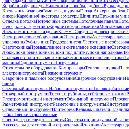
для укладки плитки
Системы выравнивания плитки
Аксессуары
Коробки и фурнитура
Наличники, коробки, доборы
Ручки дверн
Крепежные изделия
Саморезы, шурупы
Гвозди
Анкеры, дюбели
анкеры
Карабины
Фиксаторы арматуры
Шплинты
Пружины унив
Отделка потолка
Потолочные системы
Потолочные панели
Пото
Пены, клеи, герметики
Жидкие гвозди
Герметики
Монтажная пе
Электромонтажные изделия
Клеммы
Средства диэлектрические
Электрощитовое оборудование
Электрощиты
Аксессуары для э
управления
Рубильники
Предохранители
Частотные преобразов
Светотехника
Промышленное и сигнальное освещение
Светоди
Люки
Люки ревизионные
Люки под плитку
Люки напольные
Люк
Силовая и строительная техника
Бетоносмесители
Генераторы
Та
машины
Гидроинструмент
Погрузчики
Строительное оборудование
Компрессоры
Тепловые пушки
Пыле
электроинструмента
Пневмоинструмент
Сварочное и паяльное оборудование
Сварочное оборудование
П
пайки
Слесарный инструмент
Наборы инструментов
Головки, биты
Га
Столярный инструмент
Тиски, струбцины, гейферные зажимы
Р
Электромонтажный инструмент
Обжимной инструмент
Плоског
Разметочный инструмент
Разметочные инструменты
Инструмент
Отделочный инструмент
Плиткорезы
Кельмы, шпатели, гладилк
работ
Пленки строительные
Спецодежда и средства защиты
Средства индивидуальной защ
Аксессуары для силовой и строительной техники
Аксессуары дл