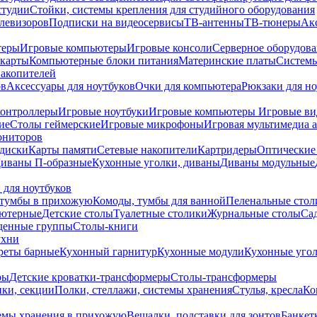
студии
Стойки, системы крепления для студийного оборудования
елевизоров
Подписки на видеосервисы
ТВ-антенны
ТВ-тюнеры
Ак
теры
Игровые компьютеры
Игровые консоли
Серверное оборудов
карты
Компьютерные блоки питания
Материнские платы
Системы
накопителей
ов
Аксессуары для ноутбуков
Очки для компьютера
Рюкзаки для но
контроллеры
Игровые ноутбуки
Игровые компьютеры
Игровые ви
ие
Столы геймерские
Игровые микрофоны
Игровая мультимедиа 
ониторов
диски
Карты памяти
Сетевые накопители
Картридеры
Оптические
иваны П-образные
Кухонные уголки, диваны
Диваны модульные
 для ноутбуков
тумбы в прихожую
Комоды, тумбы для ванной
Пеленальные стол
ьютерные
Детские столы
Туалетные столики
Журнальные столы
Са
денные группы
Столы-книги
ухни
уреты барные
Кухонный гарнитур
Кухонные модули
Кухонные угол
ры
Детские кроватки-трансформеры
Столы-трансформеры
ки, секции
Полки, стеллажи, системы хранения
Стулья, кресла
Ко
емы хранения в прихожую
Вешалки, подставки для зонтов
Банкет