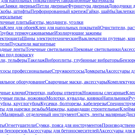
 для напольных покрытий
Реставрационные материалы
ые
Замки дверные
Петли дверные
Фурнитура дверная
Доводчики 
Скобы, штифты
Перфорированный крепеж
Гайки, шайбы
Заклепки
ерсальные
лочные плиты
Багеты, молдинги, уголки
на
Клеи для обоев
Клеи для напольных покрытий
Очистители, рас
Трубки термоусаживаемые
Изолирующие зажимы
лектрощита
Шины электротехнические
Выключатели путевые, ко
атели
Пускатели магнитные
одные ленты
Точечные светильники
Трековые светильники
Аксесс
и под покраску
ли, тельферы
Такелаж
Виброплиты, глубинные вибраторы
Бензор
сосы профессиональные
Стружкоотсосы
Домкраты
Аксессуары д
аяльное оборудование
Сварочные маски, аксессуары
Комплектующ
ечные ключи
Отвертки, наборы отверток
Ножницы слесарные
Кле
учные пилы, ножовки
Молотки, кувалды, киянки
Напильники
Ру
убцы, круглогубцы
Кусачки, болторезы, кабелерезы
Специнструм
ы для нарезки резьбы
Маркеры, карандаши строительные
Клейма
и
Малярный, отделочный инструмент
Скотч, ленты малярные
Дисп
иты
Огнетушители
Сумки, пояса для инструментов
Производствен
я бензорезов
Аксессуары для бетоносмесителей
Аксессуары для 