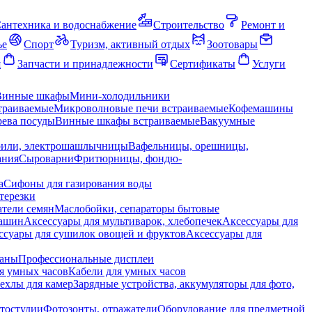
антехника и водоснабжение
Строительство
Ремонт и
ье
Спорт
Туризм, активный отдых
Зоотовары
я
Запчасти и принадлежности
Сертификаты
Услуги
Винные шкафы
Мини-холодильники
траиваемые
Микроволновые печи встраиваемые
Кофемашины
ева посуды
Винные шкафы встраиваемые
Вакуумные
рили, электрошашлычницы
Вафельницы, орешницы,
ания
Сыроварни
Фритюрницы, фондю-
а
Сифоны для газирования воды
терезки
тели семян
Маслобойки, сепараторы бытовые
машин
Аксессуары для мультиварок, хлебопечек
Аксессуары для
ссуары для сушилок овощей и фруктов
Аксессуары для
раны
Профессиональные дисплеи
я умных часов
Кабели для умных часов
ехлы для камер
Зарядные устройства, аккумуляторы для фото,
тостудии
Фотозонты, отражатели
Оборудование для предметной