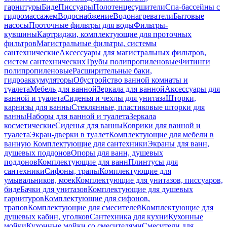
гарнитуры
Биде
Писсуары
Полотенцесушители
Спа-бассейны с
гидромассажем
Водоснабжение
Водонагреватели
Бытовые
насосы
Проточные фильтры для воды
Фильтры-
кувшины
Картриджи, комплектующие для проточных
фильтров
Магистральные фильтры, системы
сантехнические
Аксессуары для магистральных фильтров,
систем сантехнических
Трубы полипропиленовые
Фитинги
полипропиленовые
Расширительные баки,
гидроаккумуляторы
Обустройство ванной комнаты и
туалета
Мебель для ванной
Зеркала для ванной
Аксессуары для
ванной и туалета
Сиденья и чехлы для унитаза
Шторки,
карнизы для ванны
Стеклянные, пластиковые шторки для
ванны
Наборы для ванной и туалета
Зеркала
косметические
Сиденья для ванны
Коврики для ванной и
туалета
Экран-дверки в туалет
Комплектующие для мебели в
ванную
Комплектующие для сантехники
Экраны для ванн,
душевых поддонов
Опоры для ванн, душевых
поддонов
Комплектующие для ванн
Плинтусы для
сантехники
Сифоны, трапы
Комплектующие для
умывальников, моек
Комплектующие для унитазов, писсуаров,
биде
Бачки для унитазов
Комплектующие для душевых
гарнитуров
Комплектующие для сифонов,
трапов
Комплектующие для смесителей
Комплектующие для
душевых кабин, уголков
Сантехника для кухни
Кухонные
мойки
Кухонные мойки со смесителями
Смесители для