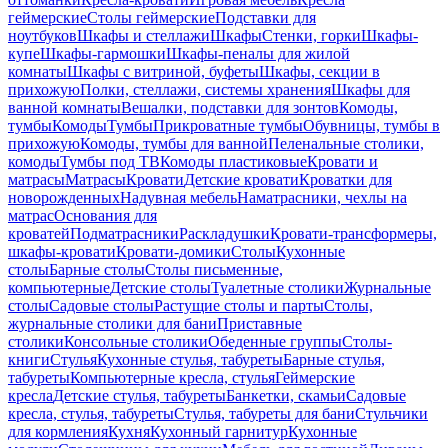
геймерские
Столы геймерские
Подставки для
ноутбуков
Шкафы и стеллажи
Шкафы
Стенки, горки
Шкафы-
купе
Шкафы-гармошки
Шкафы-пеналы для жилой
комнаты
Шкафы с витриной, буфеты
Шкафы, секции в
прихожую
Полки, стеллажи, системы хранения
Шкафы для
ванной комнаты
Вешалки, подставки для зонтов
Комоды,
тумбы
Комоды
Тумбы
Прикроватные тумбы
Обувницы, тумбы в
прихожую
Комоды, тумбы для ванной
Пеленальные столики,
комоды
Тумбы под ТВ
Комоды пластиковые
Кровати и
матрасы
Матрасы
Кровати
Детские кровати
Кроватки для
новорожденных
Надувная мебель
Наматрасники, чехлы на
матрас
Основания для
кроватей
Подматрасники
Раскладушки
Кровати-трансформеры,
шкафы-кровати
Кровати-домики
Столы
Кухонные
столы
Барные столы
Столы письменные,
компьютерные
Детские столы
Туалетные столики
Журнальные
столы
Садовые столы
Растущие столы и парты
Столы,
журнальные столики для бани
Приставные
столики
Консольные столики
Обеденные группы
Столы-
книги
Стулья
Кухонные стулья, табуреты
Барные стулья,
табуреты
Компьютерные кресла, стулья
Геймерские
кресла
Детские стулья, табуреты
Банкетки, скамьи
Садовые
кресла, стулья, табуреты
Стулья, табуреты для бани
Стульчики
для кормления
Кухня
Кухонный гарнитур
Кухонные