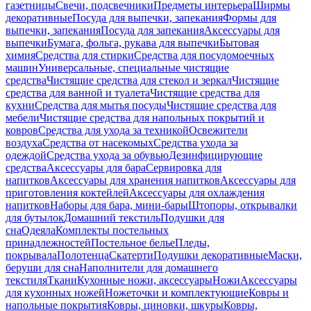
газетницы
Свечи, подсвечники
Предметы интерьера
Ширмы
декоративные
Посуда для выпечки, запекания
Формы для
выпечки, запекания
Посуда для запекания
Аксессуары для
выпечки
Бумага, фольга, рукава для выпечки
Бытовая
химия
Средства для стирки
Средства для посудомоечных
машин
Универсальные, специальные чистящие
средства
Чистящие средства для стекол и зеркал
Чистящие
средства для ванной и туалета
Чистящие средства для
кухни
Средства для мытья посуды
Чистящие средства для
мебели
Чистящие средства для напольных покрытий и
ковров
Средства для ухода за техникой
Освежители
воздуха
Средства от насекомых
Средства ухода за
одеждой
Средства ухода за обувью
Дезинфицирующие
средства
Аксессуары для бара
Сервировка для
напитков
Аксессуары для хранения напитков
Аксессуары для
приготовления коктейлей
Аксессуары для охлаждения
напитков
Наборы для бара, мини-бары
Штопоры, открывалки
для бутылок
Домашний текстиль
Подушки для
сна
Одеяла
Комплекты постельных
принадлежностей
Постельное белье
Пледы,
покрывала
Полотенца
Скатерти
Подушки декоративные
Маски,
беруши для сна
Наполнители для домашнего
текстиля
Ткани
Кухонные ножи, аксессуары
Ножи
Аксессуары
для кухонных ножей
Ножеточки и комплектующие
Ковры и
напольные покрытия
Ковры, циновки, шкуры
Ковры,