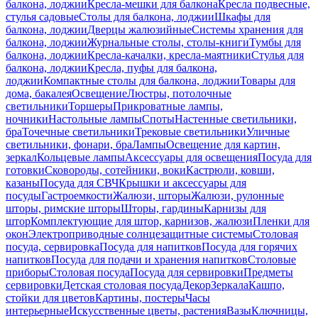
балкона, лоджии
Кресла-мешки для балкона
Кресла подвесные,
стулья садовые
Столы для балкона, лоджии
Шкафы для
балкона, лоджии
Дверцы жалюзийные
Системы хранения для
балкона, лоджии
Журнальные столы, столы-книги
Тумбы для
балкона, лоджии
Кресла-качалки, кресла-маятники
Стулья для
балкона, лоджии
Кресла, пуфы для балкона,
лоджии
Компактные столы для балкона, лоджии
Товары для
дома, бакалея
Освещение
Люстры, потолочные
светильники
Торшеры
Прикроватные лампы,
ночники
Настольные лампы
Споты
Настенные светильники,
бра
Точечные светильники
Трековые светильники
Уличные
светильники, фонари, бра
Лампы
Освещение для картин,
зеркал
Кольцевые лампы
Аксессуары для освещения
Посуда для
готовки
Сковороды, сотейники, воки
Кастрюли, ковши,
казаны
Посуда для СВЧ
Крышки и аксессуары для
посуды
Гастроемкости
Жалюзи, шторы
Жалюзи, рулонные
шторы, римские шторы
Шторы, гардины
Карнизы для
штор
Комплектующие для штор, карнизов, жалюзи
Пленки для
окон
Электроприводные солнцезащитные системы
Столовая
посуда, сервировка
Посуда для напитков
Посуда для горячих
напитков
Посуда для подачи и хранения напитков
Столовые
приборы
Столовая посуда
Посуда для сервировки
Предметы
сервировки
Детская столовая посуда
Декор
Зеркала
Кашпо,
стойки для цветов
Картины, постеры
Часы
интерьерные
Искусственные цветы, растения
Вазы
Ключницы,