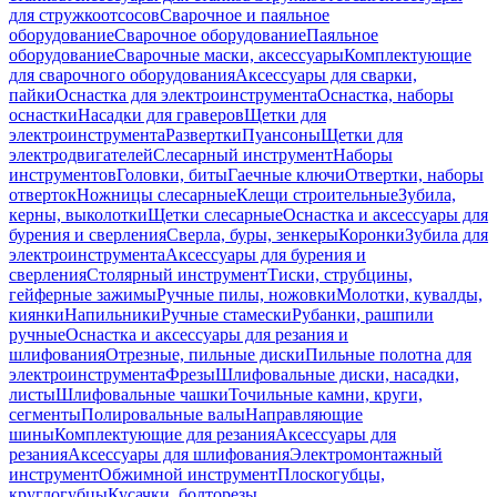
для стружкоотсосов
Сварочное и паяльное
оборудование
Сварочное оборудование
Паяльное
оборудование
Сварочные маски, аксессуары
Комплектующие
для сварочного оборудования
Аксессуары для сварки,
пайки
Оснастка для электроинструмента
Оснастка, наборы
оснастки
Насадки для граверов
Щетки для
электроинструмента
Развертки
Пуансоны
Щетки для
электродвигателей
Слесарный инструмент
Наборы
инструментов
Головки, биты
Гаечные ключи
Отвертки, наборы
отверток
Ножницы слесарные
Клещи строительные
Зубила,
керны, выколотки
Щетки слесарные
Оснастка и аксессуары для
бурения и сверления
Сверла, буры, зенкеры
Коронки
Зубила для
электроинструмента
Аксессуары для бурения и
сверления
Столярный инструмент
Тиски, струбцины,
гейферные зажимы
Ручные пилы, ножовки
Молотки, кувалды,
киянки
Напильники
Ручные стамески
Рубанки, рашпили
ручные
Оснастка и аксессуары для резания и
шлифования
Отрезные, пильные диски
Пильные полотна для
электроинструмента
Фрезы
Шлифовальные диски, насадки,
листы
Шлифовальные чашки
Точильные камни, круги,
сегменты
Полировальные валы
Направляющие
шины
Комплектующие для резания
Аксессуары для
резания
Аксессуары для шлифования
Электромонтажный
инструмент
Обжимной инструмент
Плоскогубцы,
круглогубцы
Кусачки, болторезы,