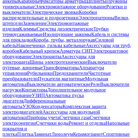
анкеры
Карабины
Фиксаторы арматуры
Шплинты
Пружины
универсальные
Электромонтажное оборудование
Розетки и
выключатели
Электрические звонки
Коробки
распределительные и подрозетники
Электропатроны
Вилки,
штепсели
Заземление
Электромонтажные
изделия
Клеммы
Средства диэлектрические
Трубки
термоусаживаемые
Изолирующие зажимы
Кабель и системы
для прокладки
Короба, трубы, металлорукав
Силовой
кабель
Наконечники, гильзы кабельные
Аксессуары для труб,
коробов
Кабельный крепеж
Арматура СИП
Электрощитовое
оборудование
Электрощиты
Аксессуары для
электрощита
Шины электротехнические
Выключатели
путевые, концевые
Трансформаторы
Аппаратура
управления
Рубильники
Предохранители
Частотные
преобразователи
Пускатели магнитные
Модульная
автоматика
Выключатели автоматические
Реле
Выключатели
нагрузки
Контакторы
Дополнительное модульное
оборудование
УЗИП
Автоматика пуска
двигателя
Дифференциальные
автоматы
УЗО
Конденсаторы
Комплексная защита
электродвигателей
Аксессуары для модульной
автоматики
Приборы учета
Счетчики газа
Счетчики
электроэнергии
Счетчики воды
Ремонт и отделка
Напольные
покрытия и
плитка
Плитка
Ламинат
Линолеум
Керамогранит
Спортивные