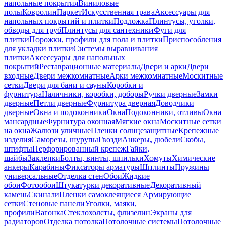
напольные покрытия
Виниловые
полы
Ковролин
Паркет
Искусственная трава
Аксессуары для
напольных покрытий и плитки
Подложка
Плинтусы, уголки,
обводы для труб
Плинтусы для сантехники
Фуги для
плитки
Порожки, профили для пола и плитки
Приспособления
для укладки плитки
Системы выравнивания
плитки
Аксессуары для напольных
покрытий
Реставрационные материалы
Двери и арки
Двери
входные
Двери межкомнатные
Арки межкомнатные
Москитные
сетки
Двери для бани и сауны
Коробки и
фурнитура
Наличники, коробки, доборы
Ручки дверные
Замки
дверные
Петли дверные
Фурнитура дверная
Доводчики
дверные
Окна и подоконники
Окна
Подоконники, отливы
Окна
мансардные
Фурнитура оконная
Мягкие окна
Москитные сетки
на окна
Жалюзи уличные
Пленки солнцезащитные
Крепежные
изделия
Саморезы, шурупы
Гвозди
Анкеры, дюбели
Скобы,
штифты
Перфорированный крепеж
Гайки,
шайбы
Заклепки
Болты, винты, шпильки
Хомуты
Химические
анкеры
Карабины
Фиксаторы арматуры
Шплинты
Пружины
универсальные
Отделка стен
Обои
Жидкие
обои
Фотообои
Штукатурки декоративные
Декоративный
камень
Скинали
Пленки самоклеящиеся
Армирующие
сетки
Стеновые панели
Уголки, маяки,
профили
Вагонка
Стеклохолсты, флизелин
Экраны для
радиаторов
Отделка потолка
Потолочные системы
Потолочные