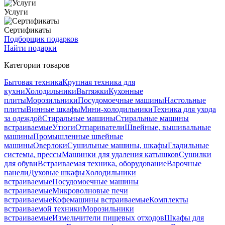
Услуги
Сертификаты
Подборщик подарков
Найти подарки
Категории товаров
Бытовая техника
Крупная техника для
кухни
Холодильники
Вытяжки
Кухонные
плиты
Морозильники
Посудомоечные машины
Настольные
плиты
Винные шкафы
Мини-холодильники
Техника для ухода
за одеждой
Стиральные машины
Стиральные машины
встраиваемые
Утюги
Отпариватели
Швейные, вышивальные
машины
Промышленные швейные
машины
Оверлоки
Сушильные машины, шкафы
Гладильные
системы, прессы
Машинки для удаления катышков
Сушилки
для обуви
Встраиваемая техника, оборудование
Варочные
панели
Духовые шкафы
Холодильники
встраиваемые
Посудомоечные машины
встраиваемые
Микроволновые печи
встраиваемые
Кофемашины встраиваемые
Комплекты
встраиваемой техники
Морозильники
встраиваемые
Измельчители пищевых отходов
Шкафы для