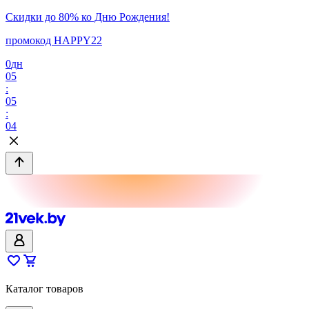
Скидки до 80% ко Дню Рождения!
промокод HAPPY22
0
дн
05
:
05
:
04
Каталог товаров