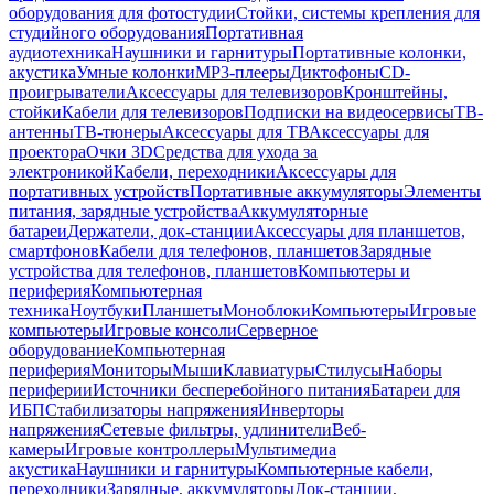
оборудования для фотостудии
Стойки, системы крепления для
студийного оборудования
Портативная
аудиотехника
Наушники и гарнитуры
Портативные колонки,
акустика
Умные колонки
MP3-плееры
Диктофоны
CD-
проигрыватели
Аксессуары для телевизоров
Кронштейны,
стойки
Кабели для телевизоров
Подписки на видеосервисы
ТВ-
антенны
ТВ-тюнеры
Аксессуары для ТВ
Аксессуары для
проектора
Очки 3D
Средства для ухода за
электроникой
Кабели, переходники
Аксессуары для
портативных устройств
Портативные аккумуляторы
Элементы
питания, зарядные устройства
Аккумуляторные
батареи
Держатели, док-станции
Аксессуары для планшетов,
смартфонов
Кабели для телефонов, планшетов
Зарядные
устройства для телефонов, планшетов
Компьютеры и
периферия
Компьютерная
техника
Ноутбуки
Планшеты
Моноблоки
Компьютеры
Игровые
компьютеры
Игровые консоли
Серверное
оборудование
Компьютерная
периферия
Мониторы
Мыши
Клавиатуры
Стилусы
Наборы
периферии
Источники бесперебойного питания
Батареи для
ИБП
Стабилизаторы напряжения
Инверторы
напряжения
Сетевые фильтры, удлинители
Веб-
камеры
Игровые контроллеры
Мультимедиа
акустика
Наушники и гарнитуры
Компьютерные кабели,
переходники
Зарядные, аккумуляторы
Док-станции,