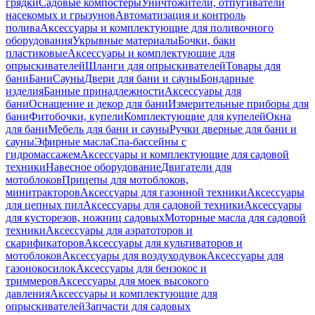
грядки
Садовые компостеры
Уничтожители, отпугиватели
насекомых и грызунов
Автоматизация и контроль
полива
Аксессуары и комплектующие для поливочного
оборудования
Укрывные материалы
Бочки, баки
пластиковые
Аксессуары и комплектующие для
опрыскивателей
Шланги для опрыскивателей
Товары для
бани
Бани
Сауны
Двери для бани и сауны
Бондарные
изделия
Банные принадлежности
Аксессуары для
бани
Оснащение и декор для бани
Измерительные приборы для
бани
Фитобочки, купели
Комплектующие для купелей
Окна
для бани
Мебель для бани и сауны
Ручки дверные для бани и
сауны
Эфирные масла
Спа-бассейны с
гидромассажем
Аксессуары и комплектующие для садовой
техники
Навесное оборудование
Двигатели для
мотоблоков
Прицепы для мотоблоков,
минитракторов
Аксессуары для газонной техники
Аксессуары
для цепных пил
Аксессуары для садовой техники
Аксессуары
для кусторезов, ножниц садовых
Моторные масла для садовой
техники
Аксессуары для аэратоторов и
скарификаторов
Аксессуары для культиваторов и
мотоблоков
Аксессуары для воздуходувок
Аксессуары для
газонокосилок
Аксессуары для бензокос и
триммеров
Аксессуары для моек высокого
давления
Аксессуары и комплектующие для
опрыскивателей
Запчасти для садовых