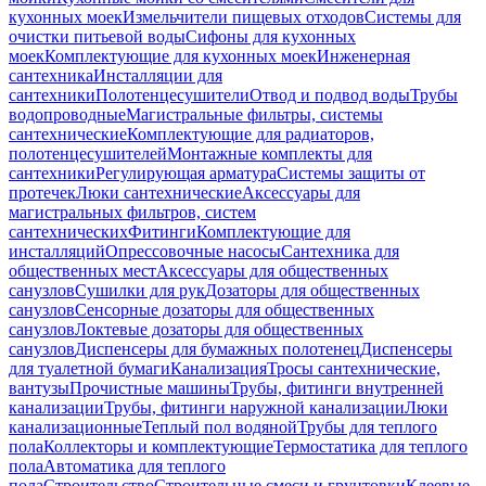
кухонных моек
Измельчители пищевых отходов
Системы для
очистки питьевой воды
Сифоны для кухонных
моек
Комплектующие для кухонных моек
Инженерная
сантехника
Инсталляции для
сантехники
Полотенцесушители
Отвод и подвод воды
Трубы
водопроводные
Магистральные фильтры, системы
сантехнические
Комплектующие для радиаторов,
полотенцесушителей
Монтажные комплекты для
сантехники
Регулирующая арматура
Системы защиты от
протечек
Люки сантехнические
Аксессуары для
магистральных фильтров, систем
сантехнических
Фитинги
Комплектующие для
инсталляций
Опрессовочные насосы
Сантехника для
общественных мест
Аксессуары для общественных
санузлов
Сушилки для рук
Дозаторы для общественных
санузлов
Сенсорные дозаторы для общественных
санузлов
Локтевые дозаторы для общественных
санузлов
Диспенсеры для бумажных полотенец
Диспенсеры
для туалетной бумаги
Канализация
Тросы сантехнические,
вантузы
Прочистные машины
Трубы, фитинги внутренней
канализации
Трубы, фитинги наружной канализации
Люки
канализационные
Теплый пол водяной
Трубы для теплого
пола
Коллекторы и комплектующие
Термостатика для теплого
пола
Автоматика для теплого
пола
Строительство
Строительные смеси и грунтовки
Клеевые