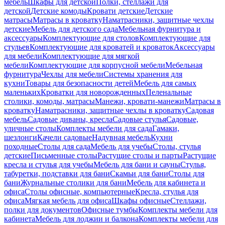
мебель
Шкафы для детской
Полки, стеллажи для
детской
Детские комоды
Кровати детские
Детские
матрасы
Матрасы в кроватку
Наматрасники, защитные чехлы
детские
Мебель для детского сада
Мебельная фурнитура и
аксессуары
Комплектующие для столов
Комплектующие для
стульев
Комплектующие для кроватей и кроваток
Аксессуары
для мебели
Комплектующие для мягкой
мебели
Комплектующие для корпусной мебели
Мебельная
фурнитура
Чехлы для мебели
Системы хранения для
кухни
Товары для безопасности детей
Мебель для самых
маленьких
Кроватки для новорожденных
Пеленальные
столики, комоды, матрасы
Манежи, кровати-манежи
Матрасы в
кроватку
Наматрасники, защитные чехлы в кроватку
Садовая
мебель
Садовые диваны, кресла
Садовые стулья
Садовые,
уличные столы
Комплекты мебели для сада
Гамаки,
шезлонги
Качели садовые
Надувная мебель
Кухни
походные
Столы для сада
Мебель для учебы
Столы, стулья
детские
Письменные столы
Растущие столы и парты
Растущие
кресла и стулья для учебы
Мебель для бани и сауны
Стулья,
табуретки, подставки для бани
Скамьи для бани
Столы для
бани
Журнальные столики для бани
Мебель для кабинета и
офиса
Столы офисные, компьютерные
Кресла, стулья для
офиса
Мягкая мебель для офиса
Шкафы офисные
Стеллажи,
полки для документов
Офисные тумбы
Комплекты мебели для
кабинета
Мебель для лоджии и балкона
Комплекты мебели для