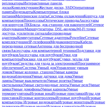
репликаторы
Интерактивные панели,
доски
Комплектующие
Жесткие диски, SSD
Оперативная
память
Видеокарты
Компьютерные блоки
питания
Материнские платы
Системы охлаждения
Корпуса для
компьютеров
Процессоры
Оптические приводы
Аксессуары
для корпусов ПК
Боксы, док-станции для накопителей
Сетевое
оборудование
Маршрутизаторы, DSL-модемы
Wi-Fi точки
доступа, усилители сигнала
Беспроводные
адаптеры
Коммутаторы
Сетевые адаптеры
Powerline
Сетевые
комплектующие
IP-телефония
Медиаконвертеры
Кабели,
переходники сетевые
Антенны для беспроводной
связи
Аксессуары для компьютерной техники
Подставки для
ноутбуков
Аксессуары для ноутбуков
Очки для
компьютера
Рюкзаки для ноутбуков
Сумки, чехлы для
ноутбуков
Средства для ухода за электроникой
Программное
обеспечение
Система Умный дом
Управление умным
домом
Умные колонки, станции
Умные камеры
видеонаблюдения
Умные датчики для дома
Умные
лампы
Умные выключатели
Умные розетки
Умные
светильники
Умные светодиодные ленты
Умные реле
Умные
замки
Умные домофоны
Умные карнизы
Умные
терморегуляторы
Игровая зона
Игровые приставки
Игры для
приставок
Игровые контроллеры
Игровые ноутбуки
Игровые
компьютеры
Игровые видеокарты
Игровые мониторы
Игровые
телевизоры
Игровые мыши
Игровые клавиатуры
Игровые