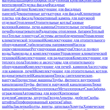
материалы
Шифер
Профнастил
Рулонная кровля
Кровельная
вентиляция
Отделка фасада
Фасадные
панели
Сайдинг
Комплектующие для фасадных
панелей
Декоративные штукатурки для фасада
Клинкерная
плитка для фасада
Декоративный камень для наружной
отделки
Отопление
Отопительные котлы
Газовые
колонки
Камины, печи-камины
Отопительные печи
Банные
печи
Водонагреватели
Радиаторы отопления, батареи
Теплый
пол
Теплые плинтусы
Системы антиобледенения
Управление
климатической техникой
Комплектующие для отопительного
оборудования
Стабилизаторы напряжения
Насосы
циркуляционные
Регулирующая арматура
Отвод и подвод
воды
Дымоходы и комплектующие
Управление климатической
техникой
Комплектующие для радиаторов
Комплектующие для
теплого пола
Топливо и аксессуары для отопительного
оборудования
Комплектующие для печей, каминов
Аксессуары
для каминов, печей
Комплектующие для отопительных котлов,
водонагревателей
Канализация
Тросы сантехнические,
вантузы
Прочистные машины
Трубы, фитинги внутренней
канализации
Трубы, фитинги наружной канализации
Люки
канализационные
Металлопрокат
Металлопрокат
Сваи
Заборы,
ограждения
Автоматика для ворот
Крепежные
изделия
Саморезы, шурупы
Гвозди
Анкеры, дюбели
Скобы,
штифты
Перфорированный крепеж
Гайки,
шайбы
Заклепки
Болты, винты, шпильки
Хомуты
Химические