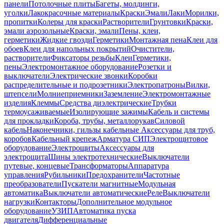
панели
Потолочные плиты
Багеты, молдинги,
уголки
Лакокрасочные материалы
Краски
Эмали
Лаки
Морилки,
пропитки
Колеры для краски
Растворители
Грунтовки
Краски,
эмали аэрозольные
Краски, эмали
Пены, клеи,
герметики
Жидкие гвозди
Герметики
Монтажная пена
Клеи для
обоев
Клеи для напольных покрытий
Очистители,
растворители
Фиксаторы резьбы
Клеи
Герметики,
пены
Электромонтажное оборудование
Розетки и
выключатели
Электрические звонки
Коробки
распределительные и подрозетники
Электропатроны
Вилки,
штепсели
Молниеприемники
Заземление
Электромонтажные
изделия
Клеммы
Средства диэлектрические
Трубки
термоусаживаемые
Изолирующие зажимы
Кабель и системы
для прокладки
Короба, трубы, металлорукав
Силовой
кабель
Наконечники, гильзы кабельные
Аксессуары для труб,
коробов
Кабельный крепеж
Арматура СИП
Электрощитовое
оборудование
Электрощиты
Аксессуары для
электрощита
Шины электротехнические
Выключатели
путевые, концевые
Трансформаторы
Аппаратура
управления
Рубильники
Предохранители
Частотные
преобразователи
Пускатели магнитные
Модульная
автоматика
Выключатели автоматические
Реле
Выключатели
нагрузки
Контакторы
Дополнительное модульное
оборудование
УЗИП
Автоматика пуска
двигателя
Дифференциальные