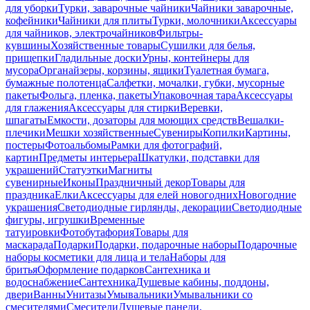
для уборки
Турки, заварочные чайники
Чайники заварочные,
кофейники
Чайники для плиты
Турки, молочники
Аксессуары
для чайников, электрочайников
Фильтры-
кувшины
Хозяйственные товары
Сушилки для белья,
прищепки
Гладильные доски
Урны, контейнеры для
мусора
Органайзеры, корзины, ящики
Туалетная бумага,
бумажные полотенца
Салфетки, мочалки, губки, мусорные
пакеты
Фольга, пленка, пакеты
Упаковочная тара
Аксессуары
для глажения
Аксессуары для стирки
Веревки,
шпагаты
Емкости, дозаторы для моющих средств
Вешалки-
плечики
Мешки хозяйственные
Сувениры
Копилки
Картины,
постеры
Фотоальбомы
Рамки для фотографий,
картин
Предметы интерьера
Шкатулки, подставки для
украшений
Статуэтки
Магниты
сувенирные
Иконы
Праздничный декор
Товары для
праздника
Елки
Аксессуары для елей новогодних
Новогодние
украшения
Светодиодные гирлянды, декорации
Светодиодные
фигуры, игрушки
Временные
татуировки
Фотобутафория
Товары для
маскарада
Подарки
Подарки, подарочные наборы
Подарочные
наборы косметики для лица и тела
Наборы для
бритья
Оформление подарков
Сантехника и
водоснабжение
Сантехника
Душевые кабины, поддоны,
двери
Ванны
Унитазы
Умывальники
Умывальники со
смесителями
Смесители
Душевые панели,