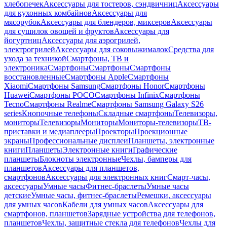
хлебопечек
Аксессуары для тостеров, сэндвичниц
Аксессуары
для кухонных комбайнов
Аксессуары для
мясорубок
Аксессуары для блендеров, миксеров
Аксессуары
для сушилок овощей и фруктов
Аксессуары для
йогуртниц
Аксессуары для аэрогрилей,
электрогрилей
Аксессуары для соковыжималок
Средства для
ухода за техникой
Смартфоны, ТВ и
электроника
Смартфоны
Смартфоны
Смартфоны
восстановленные
Смартфоны Apple
Смартфоны
Xiaomi
Смартфоны Samsung
Смартфоны Honor
Смартфоны
Huawei
Смартфоны POCO
Смартфоны Infinix
Смартфоны
Tecno
Смартфоны Realme
Смартфоны Samsung Galaxy S26
series
Кнопочные телефоны
Складные смартфоны
Телевизоры,
мониторы
Телевизоры
Мониторы
Мониторы-телевизоры
ТВ-
приставки и медиаплееры
Проекторы
Проекционные
экраны
Профессиональные дисплеи
Планшеты, электронные
книги
Планшеты
Электронные книги
Графические
планшеты
Блокноты электронные
Чехлы, бамперы для
планшетов
Аксессуары для планшетов,
смартфонов
Аксессуары для электронных книг
Смарт-часы,
аксессуары
Умные часы
Фитнес-браслеты
Умные часы
детские
Умные часы, фитнес-браслеты
Ремешки, аксессуары
для умных часов
Кабели для умных часов
Аксессуары для
смартфонов, планшетов
Зарядные устройства для телефонов,
планшетов
Чехлы, защитные стекла для телефонов
Чехлы для