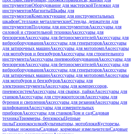
инструментов
Оборудование для мастерской
Тележки для
инструментов
Магниты
Шкафы для
инструментов
Комплектующие для инструментальных
шкафов
Стеллажи металлические
Стенды, держатели для
инструментов
Поддоны для инструментов
Аксессуары для
силовой и строительной техники
Аксессуары для
бензорезов
Аксессуары для бетоносмесителей
Аксессуары для
виброоборудования
Аксессуары для генераторов
Аксессуары
для затирочных машин
Аксессуары для мотопомп
Аксессуары
для мотобуров и бензобуров
Аксессуары для строительного
инструмента
Аксессуары пневмооборудования
Аксессуары для
бензорезов
Аксессуары для бетоносмесителей
Аксессуары для
виброоборудования
Аксессуары для генераторов
Аксессуары
для затирочных машин
Аксессуары для мотопомп
Аксессуары
для мотобуров и бензобуров
Аксессуары для
электроинструмента
Аксессуары для компрессоров,
пневмосистем
Аксессуары для сварки, пайки
Аксессуары для
станков
Аксессуары для стружкоотсосов
Аксессуары для
бурения и сверления
Аксессуары для резания
Аксессуары для
шлифования
Аксессуары для измерительных
приборов
Аксессуары для станков
Дом и сад
Садовая
техника
Триммеры, бензокосы
Цепные
пилы
Газонокосилки
Культиваторы, мотоблоки
Кусторезы,
садовые ножницы
Садовые, кормовые измельчители
Садовые