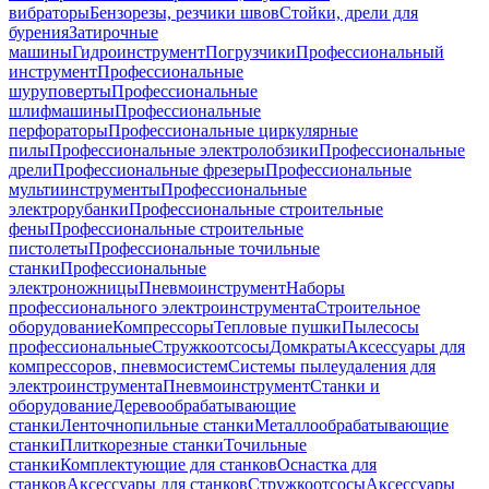
вибраторы
Бензорезы, резчики швов
Стойки, дрели для
бурения
Затирочные
машины
Гидроинструмент
Погрузчики
Профессиональный
инструмент
Профессиональные
шуруповерты
Профессиональные
шлифмашины
Профессиональные
перфораторы
Профессиональные циркулярные
пилы
Профессиональные электролобзики
Профессиональные
дрели
Профессиональные фрезеры
Профессиональные
мультиинструменты
Профессиональные
электрорубанки
Профессиональные строительные
фены
Профессиональные строительные
пистолеты
Профессиональные точильные
станки
Профессиональные
электроножницы
Пневмоинструмент
Наборы
профессионального электроинструмента
Строительное
оборудование
Компрессоры
Тепловые пушки
Пылесосы
профессиональные
Стружкоотсосы
Домкраты
Аксессуары для
компрессоров, пневмосистем
Системы пылеудаления для
электроинструмента
Пневмоинструмент
Станки и
оборудование
Деревообрабатывающие
станки
Ленточнопильные станки
Металлообрабатывающие
станки
Плиткорезные станки
Точильные
станки
Комплектующие для станков
Оснастка для
станков
Аксессуары для станков
Стружкоотсосы
Аксессуары