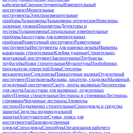
кабелерезы
Специнструменты
Измерительный
инструмент
Мерительные
инструменты
Электроизмерительные
приборы
Дальномеры
Дальномеры оптические
Нивелиры,
лазерные уровни
Пирометры
Детекторы и
тестеры
Толщиномеры
Специальные измерительные
приборы
Аксессуары для измерительных
приборов
Разметочный инструмент
Разметочные
инструменты
Инструменты для нарезки резьбы
Маркеры,
карандаши строительные
Клейма ударные
Строительно-
монтажный инструмент
Заклепочники
Труборезы,
трубогибы
Ножи строительные
Мультитулы
Пробойники,
просекатели отверстий
Ломы
Степлеры
механические
Стеклорезы
Прикаточные валики
Отделочный
инструмент
Плиткорезы
Кельмы, шпатели, гладилки
Малярный,
отделочный инструмент
Скотч, ленты малярные
Диспенсеры
для скотча
Аксессуары для малярных, отделочных
работ
Пленки строительные
Лестницы и стремянки
Лестницы,
стремянки
Чердачные лестницы
Элементы
лестниц
Подъемники строительные
Спецодежда и средства
защиты
Средства индивидуальной
защиты
Огнетушители
Сумки, пояса для
инструментов
Производственная
одежда
Спецодежда
Спецобувь
Организация рабочего
пространства
Фонари, прожекторы
Кейсы, ящики для