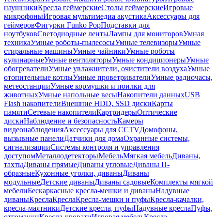
наушники
Кресла геймерские
Столы геймерские
Игровые
микрофоны
Игровая мультимедиа акустика
Аксессуары для
геймеров
Фигурки Funko Pop
Подставки для
ноутбуков
Светодиодные ленты
Лампы для мониторов
Умная
техника
Умные роботы-пылесосы
Умные телевизоры
Умные
стиральные машины
Умные чайники
Умные роботы
кулинарные
Умные вентиляторы
Умные кондиционеры
Умные
обогреватели
Умные увлажнители, очистители воздуха
Умные
отопительные котлы
Умные проветриватели
Умные радиочасы,
метеостанции
Умные кормушки и поилки для
животных
Умные напольные весы
Накопители данных
USB
Flash накопители
Внешние HDD, SSD диски
Карты
памяти
Сетевые накопители
Картридеры
Оптические
диски
Наблюдение и безопасность
Камеры
видеонаблюдения
Аксессуары для CCTV
Домофоны,
вызывные панели
Датчики для дома
Охранные системы,
сигнализации
Системы контроля и управления
доступом
Металлодетекторы
Мебель
Мягкая мебель
Диваны,
тахты
Диваны прямые
Диваны угловые
Диваны П-
образные
Кухонные уголки, диваны
Диваны
модульные
Детские диваны
Диваны садовые
Комплекты мягкой
мебели
Бескаркасные кресла-мешки и диваны
Надувные
диваны
Кресла
Кресла
Кресла-мешки и пуфы
Кресла-качалки,
кресла-маятники
Детские кресла, пуфы
Надувные кресла
Пуфы,
оттоманки
Кресла-кровати
Игровая мебель
Кресла