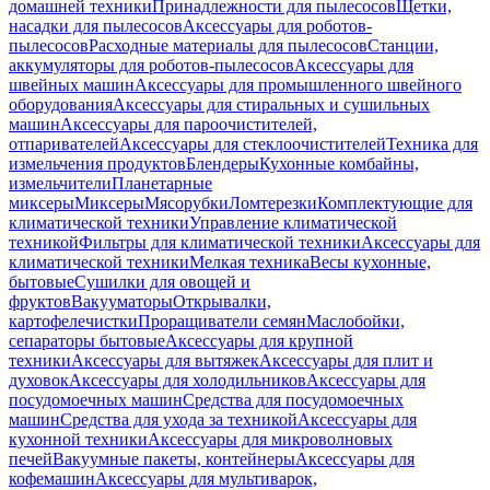
домашней техники
Принадлежности для пылесосов
Щетки,
насадки для пылесосов
Аксессуары для роботов-
пылесосов
Расходные материалы для пылесосов
Станции,
аккумуляторы для роботов-пылесосов
Аксессуары для
швейных машин
Аксессуары для промышленного швейного
оборудования
Аксессуары для стиральных и сушильных
машин
Аксессуары для пароочистителей,
отпаривателей
Аксессуары для стеклоочистителей
Техника для
измельчения продуктов
Блендеры
Кухонные комбайны,
измельчители
Планетарные
миксеры
Миксеры
Мясорубки
Ломтерезки
Комплектующие для
климатической техники
Управление климатической
техникой
Фильтры для климатической техники
Аксессуары для
климатической техники
Мелкая техника
Весы кухонные,
бытовые
Сушилки для овощей и
фруктов
Вакууматоры
Открывалки,
картофелечистки
Проращиватели семян
Маслобойки,
сепараторы бытовые
Аксессуары для крупной
техники
Аксессуары для вытяжек
Аксессуары для плит и
духовок
Аксессуары для холодильников
Аксессуары для
посудомоечных машин
Средства для посудомоечных
машин
Средства для ухода за техникой
Аксессуары для
кухонной техники
Аксессуары для микроволновых
печей
Вакуумные пакеты, контейнеры
Аксессуары для
кофемашин
Аксессуары для мультиварок,