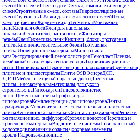
смеси
Шпатлевки
Штукатурки
Стяжки, самонивелирующие
смеси
Строительные смеси, составы
Гидроизоляционные
смеси
Грунтовки
Добавки для строительных смесей
Пены,
клеи, герметики
Жидкие гвозди
Герметики
Монтажная
пена
Клеи для обоев
Клеи для напольных
покрытий
Очистители, растворители
Фиксаторы
резьбы
Клеи
Герметики, пены
Кирпичи, блоки, тротуарная
плитка
Кирпичи
Строительные блоки
Тротуарная
плитка
Изоляционные материалы
Минеральная
вата
Экструдированный пенополистирол
Пенопласт
Пленки,
мембраны
Отражающая теплоизоляция
Гидроизоляционные
ленты
Поликарбонат
Шумоизоляция
Теплоизоляция
Звукоизоляц
плитные и пиломатериалы
Плиты OSB
Фанера
ДСП,
ЛДСП
Мебельные щиты
Террасные доски
Древесные
плиты
Пиломатериалы
Материалы для сухого
строительства
Гипсокартон
Гипсоволокнистые
листы
Цементные плиты
Профили для
гипсокартона
Комплектующие для гипсокартона
Ленты
армирующие
Уплотнительные ленты
Гипсовые и цементные
плиты
Вентиляторы вытяжные
Системы воздуховодов
Решетки
вентиляционные, диффузоры
Кровля и водосток
Черепица и
кровельные материалы
Водосточные системы
Поверхностный
водоотвод
Кровельные софиты
Доборные элементы
кровли
Гидроизоляционные