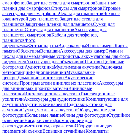
смартфонов
Защитные стекла для смартфонов
Защитные
пленки для смартфонов
Стилусы для смартфонов
Игровые
аксессуары для смартфонов
Чехлы для планшетов
Чехлы с
клавиатурой для планшетов
Защитные стекла для
планшетов
Защитные пленки для планшетов
Сумки для
планшетов
Стилусы для планшетов
Аксессуары для
планшетов, смартфонов
Кабели для телефонов,
планшетов
Фото,
видеосъемка
Фотоаппараты
Видеокамеры
Экшн-камеры
Карты
памяти
Объективы
Вспышки
Аксессуары для камер
Сумки и
чехлы для камер
Зарядные устройства, аккумуляторы для фото,
видеокамер
Аксессуары для объективов
Штативы
Цифровые
фоторамки
Аудиотехника
Мультимедиа акустика
Радиочасы,
метеостанции
Радиоприемники
Музыкальные
центры
Домашние кинотеатры
Акустические
системы
Проигрыватели виниловых пластинок
Аксессуары
для виниловых проигрывателей
Виниловые
пластинки
Инсталляционная акустика
Трансляционные
усилители
Аксессуары для аудиотехники
Комплектующие для
акустики
Акустические кабели
Подставки, стойки для
акустики
Сумки, чехлы для акустики
Оборудование для
фотостудии
Кольцевые лампы
Фоны для фотостудии
Студийное
освещение
Насадки светоформирующие для
фотостудии
Фотозонты, отражатели
Оборудование для
предметной съемки
Вспышки студийные
Комплекты