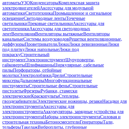
автоматы
УЗО
Конденсаторы
Комплексная защита
электродвигателей
Аксессуары для модульной
автоматики
Светотехника
Промышленное и сигнальное
освещение
Светодиодные ленты
Точечные
светильники
Трековые светильники
Аксессуары для
светотехники
Аксессуары для светодиодных
лент
Вентиляция
Вентиляторы вытяжные
Вентиляторы
канальные
Системы воздуховодов
Решетки вентиляционные,
диффузоры
Проветриватели
Люки
Люки ревизионные
Люки
под плитку
Люки напольные
Люки под
покраску
Строительный
инструмент
Электроинструмент
Шуруповерты,
гайковерты
Шлифмашины
Циркулярные, сабельные
пилы
Перфораторы, отбойные
молотки
Электролобзики
Дрели
Строительные
миксеры
Дальномеры
Многофункциональные
инструменты
Строительные фены
Строительные
пистолеты
Фрезеры
Рубанки, стамески
электрические
Краскопульты
Степлеры,
гвоздезабиватели
Электрические ножницы, резаки
Насадки для
электроинструмента
Аксессуары для
электроинструмента
Аккумуляторы, зарядные устройства для
электроинструмента
Наборы электроинструмента
Силовая и
строительная техника
Бетоносмесители
Генераторы
Тали,
тельферы
Такелаж
Виброплиты, глубинные