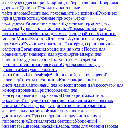
аксессуары для ковров
Коврики, наборы ковриков
Ковровые
дорожки
Циновки
Покрытия напольные
тафтинговые
Защитные, грязезащитные коврики
Кухонные
принадлежности
Кухонные приборы
Терки,
овощерезки
Разделочные доски
Кухонные термометры,
таймеры
Дуршлаги, сита, воронки
Формы, приборы для
приготовления
Молотки для мяса, тендерайзеры
Кухонные
мелочи
Миски
Кухонный текстиль
Кухонные фартуки,
прихватки
Кухонные полотенца
Скатерти, сервировочные
салфетки
Организация хранения на кухне
Посуда для
хранения
Органайзеры для кухни
Органайзеры для
специй
Посуда для ланча
Полки и аксессуары на
рейлинги
Рейлинги для кухни
Одноразовая посуда,
упаковка
Вакуумные пакеты,
контейнеры
Бакалея
Кофе
Чай
Цикорий, какао, горячий
шоколад
Сиропы и топпинги
Консервирование и
дистилляция
Автоклавы для консервирования
Аксессуары для
консервирования
Приспособления для
консервирования
Открывалки
Пивоварни
Емкости для
брожения
Ингредиенты для приготовления алкогольных
напитков
Аксессуары для приготовления и хранения
алкогольных напитков
Комплектующие для
дистилляторов
Прессы, дробилки для виноделия и
пивоварения
Дистилляторы бытовые
Уборочный
инвентарь
Швабры, насадки
Ведра, тазы для уборки
Наборы