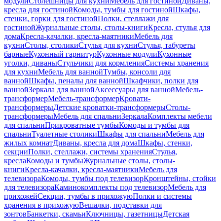
модули
Столешницы для кухни
Мебель для гостиной
Диваны,
кресла для гостиной
Комоды, тумбы для гостиной
Шкафы,
стенки, горки для гостиной
Полки, стеллажи для
гостиной
Журнальные столы, столы-книги
Кресла, стулья для
дома
Кресла-качалки, кресла-маятники
Мебель для
кухни
Столы, столики
Стулья для кухни
Стулья, табуреты
барные
Кухонный гарнитур
Кухонные модули
Кухонные
уголки, диваны
Стульчики для кормления
Системы хранения
для кухни
Мебель для ванной
Тумбы, консоли для
ванной
Шкафы, пеналы для ванной
Шкафчики, полки для
ванной
Зеркала для ванной
Аксессуары для ванной
Мебель-
трансформер
Мебель-трансформер
Кровати-
трансформеры
Детские кроватки-трансформеры
Столы-
трансформеры
Мебель для спальни
Зеркала
Комплекты мебели
для спальни
Прикроватные тумбы
Комоды и тумбы для
спальни
Туалетные столики
Шкафы для спальни
Мебель для
жилых комнат
Диваны, кресла для дома
Шкафы, стенки,
секции
Полки, стеллажи, системы хранения
Стулья,
кресла
Комоды и тумбы
Журнальные столы, столы-
книги
Кресла-качалки, кресла-маятники
Мебель для
телевизора
Комоды, тумбы под телевизор
Кронштейны, стойки
для телевизора
Каминокомплекты под телевизор
Мебель для
прихожей
Секции, тумбы в прихожую
Полки и системы
хранения в прихожую
Вешалки, подставки для
зонтов
Банкетки, скамьи
Ключницы, газетницы
Детская