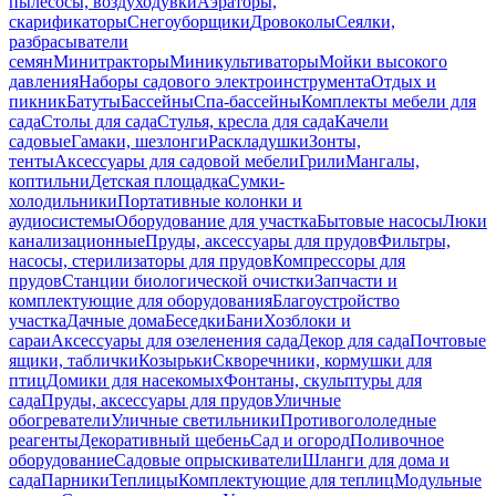
пылесосы, воздуходувки
Аэраторы,
скарификаторы
Снегоуборщики
Дровоколы
Сеялки,
разбрасыватели
семян
Минитракторы
Миникультиваторы
Мойки высокого
давления
Наборы садового электроинструмента
Отдых и
пикник
Батуты
Бассейны
Спа-бассейны
Комплекты мебели для
сада
Столы для сада
Стулья, кресла для сада
Качели
садовые
Гамаки, шезлонги
Раскладушки
Зонты,
тенты
Аксессуары для садовой мебели
Грили
Мангалы,
коптильни
Детская площадка
Сумки-
холодильники
Портативные колонки и
аудиосистемы
Оборудование для участка
Бытовые насосы
Люки
канализационные
Пруды, аксессуары для прудов
Фильтры,
насосы, стерилизаторы для прудов
Компрессоры для
прудов
Станции биологической очистки
Запчасти и
комплектующие для оборудования
Благоустройство
участка
Дачные дома
Беседки
Бани
Хозблоки и
сараи
Аксессуары для озеленения сада
Декор для сада
Почтовые
ящики, таблички
Козырьки
Скворечники, кормушки для
птиц
Домики для насекомых
Фонтаны, скульптуры для
сада
Пруды, аксессуары для прудов
Уличные
обогреватели
Уличные светильники
Противогололедные
реагенты
Декоративный щебень
Сад и огород
Поливочное
оборудование
Садовые опрыскиватели
Шланги для дома и
сада
Парники
Теплицы
Комплектующие для теплиц
Модульные