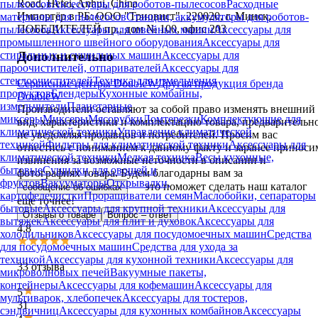
Road, Hefei, Anhui, China
пылесосов
Аксессуары для роботов-пылесосов
Расходные
Импортёр в РБ: ООО "Триовист", 220020, г. Минск,
материалы для пылесосов
Станции, аккумуляторы для роботов-
ПОБЕДИТЕЛЕЙ пр., дом № 100, офис 203
пылесосов
Аксессуары для швейных машин
Аксессуары для
промышленного швейного оборудования
Аксессуары для
Дополнительно
стиральных и сушильных машин
Аксессуары для
пароочистителей, отпаривателей
Аксессуары для
стеклоочистителей
Техника для измельчения
Сервисные центры DoubleW
Другая продукция бренда
продуктов
Блендеры
Кухонные комбайны,
DoubleW
измельчители
Планетарные
Производители оставляют за собой право изменять внешний
миксеры
Миксеры
Мясорубки
Ломтерезки
Комплектующие для
вид, характеристики и комплектацию товара, предварительн
климатической техники
Управление климатической
не уведомляя продавцов и потребителей. Просим вас
техникой
Фильтры для климатической техники
Аксессуары для
отнестись с пониманием к данному факту и заранее приноси
климатической техники
Мелкая техника
Весы кухонные,
извинения за возможные неточности в описании и
бытовые
Сушилки для овощей и
фотографиях товара.
Будем благодарны вам за
фруктов
Вакууматоры
Открывалки,
— это поможет сделать наш каталог
сообщение об ошибках
картофелечистки
Проращиватели семян
Маслобойки, сепараторы
еще точнее!
бытовые
Аксессуары для крупной техники
Аксессуары для
Отзывы о товаре
Вопрос – ответ
вытяжек
Аксессуары для плит и духовок
Аксессуары для
4.8
холодильников
Аксессуары для посудомоечных машин
Средства
для посудомоечных машин
Средства для ухода за
техникой
Аксессуары для кухонной техники
Аксессуары для
33 отзыва
микроволновых печей
Вакуумные пакеты,
контейнеры
Аксессуары для кофемашин
Аксессуары для
5
мультиварок, хлебопечек
Аксессуары для тостеров,
31
сэндвичниц
Аксессуары для кухонных комбайнов
Аксессуары