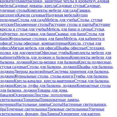
кроватку
Наматрасники, защитные чехлы в кроватку
Садовая
мебель
Садовые диваны, кресла
Садовые стулья
Садовые,
уличные столы
Комплекты мебели для сада
Гамаки,
шезлонги
Качели садовые
Надувная мебель
Кухни
походные
Столы для сада
Мебель для учебы
Столы, стулья
детские
Письменные столы
Растущие столы и парты
Растущие
кресла и стулья для учебы
Мебель для бани и сауны
Стулья,
табуретки, подставки для бани
Скамьи для бани
Столы для
бани
Журнальные столики для бани
Мебель для кабинета и
офиса
Столы офисные, компьютерные
Кресла, стулья для
офиса
Мягкая мебель для офиса
Шкафы офисные
Стеллажи,
полки для документов
Офисные тумбы
Комплекты мебели для
кабинета
Мебель для лоджии и балкона
Комплекты мебели для
балкона, лоджии
Кресла-мешки для балкона
Кресла подвесные,
стулья садовые
Столы для балкона, лоджии
Шкафы для балкона,
лоджии
Дверцы жалюзийные
Системы хранения для балкона,
лоджии
Журнальные столы, столы-книги
Тумбы для балкона,
лоджии
Кресла-качалки, кресла-маятники
Стулья для балкона,
лоджии
Кресла, пуфы для балкона, лоджии
Компактные столы
для балкона, лоджии
Товары для дома,
бакалея
Освещение
Люстры, потолочные
светильники
Торшеры
Прикроватные лампы,
ночники
Настольные лампы
Споты
Настенные светильники,
бра
Точечные светильники
Трековые светильники
Уличные
светильники, фонари, бра
Лампы
Освещение для картин,