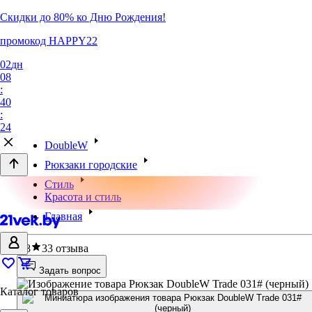
Скидки до 80% ко Дню Рождения!
промокод HAPPY22
02
дн
08
:
40
:
24
DoubleW
Рюкзаки городские
Стиль
Красота и стиль
Главная
4.8
33 отзыва
Задать вопрос
Каталог товаров