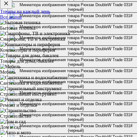
Товары на каждый день
Все акции
Бытовая техника
Смартфоны, ТВ и электроника
Компьютеры и периферия
Товары для дома, бакалея
Мебель
Сантехника и водоснабжение
Строительный инструмент
Ремонт и отделка
Строительство
Дом и сад