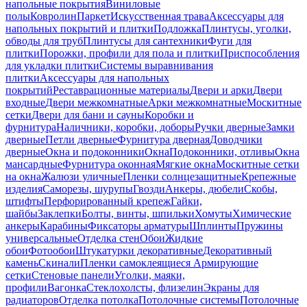
напольные покрытия
Виниловые
полы
Ковролин
Паркет
Искусственная трава
Аксессуары для
напольных покрытий и плитки
Подложка
Плинтусы, уголки,
обводы для труб
Плинтусы для сантехники
Фуги для
плитки
Порожки, профили для пола и плитки
Приспособления
для укладки плитки
Системы выравнивания
плитки
Аксессуары для напольных
покрытий
Реставрационные материалы
Двери и арки
Двери
входные
Двери межкомнатные
Арки межкомнатные
Москитные
сетки
Двери для бани и сауны
Коробки и
фурнитура
Наличники, коробки, доборы
Ручки дверные
Замки
дверные
Петли дверные
Фурнитура дверная
Доводчики
дверные
Окна и подоконники
Окна
Подоконники, отливы
Окна
мансардные
Фурнитура оконная
Мягкие окна
Москитные сетки
на окна
Жалюзи уличные
Пленки солнцезащитные
Крепежные
изделия
Саморезы, шурупы
Гвозди
Анкеры, дюбели
Скобы,
штифты
Перфорированный крепеж
Гайки,
шайбы
Заклепки
Болты, винты, шпильки
Хомуты
Химические
анкеры
Карабины
Фиксаторы арматуры
Шплинты
Пружины
универсальные
Отделка стен
Обои
Жидкие
обои
Фотообои
Штукатурки декоративные
Декоративный
камень
Скинали
Пленки самоклеящиеся
Армирующие
сетки
Стеновые панели
Уголки, маяки,
профили
Вагонка
Стеклохолсты, флизелин
Экраны для
радиаторов
Отделка потолка
Потолочные системы
Потолочные