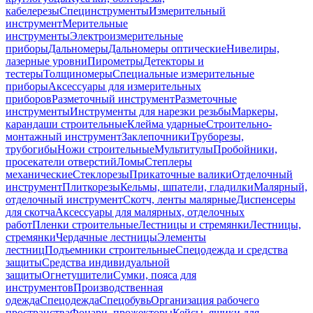
кабелерезы
Специнструменты
Измерительный
инструмент
Мерительные
инструменты
Электроизмерительные
приборы
Дальномеры
Дальномеры оптические
Нивелиры,
лазерные уровни
Пирометры
Детекторы и
тестеры
Толщиномеры
Специальные измерительные
приборы
Аксессуары для измерительных
приборов
Разметочный инструмент
Разметочные
инструменты
Инструменты для нарезки резьбы
Маркеры,
карандаши строительные
Клейма ударные
Строительно-
монтажный инструмент
Заклепочники
Труборезы,
трубогибы
Ножи строительные
Мультитулы
Пробойники,
просекатели отверстий
Ломы
Степлеры
механические
Стеклорезы
Прикаточные валики
Отделочный
инструмент
Плиткорезы
Кельмы, шпатели, гладилки
Малярный,
отделочный инструмент
Скотч, ленты малярные
Диспенсеры
для скотча
Аксессуары для малярных, отделочных
работ
Пленки строительные
Лестницы и стремянки
Лестницы,
стремянки
Чердачные лестницы
Элементы
лестниц
Подъемники строительные
Спецодежда и средства
защиты
Средства индивидуальной
защиты
Огнетушители
Сумки, пояса для
инструментов
Производственная
одежда
Спецодежда
Спецобувь
Организация рабочего
пространства
Фонари, прожекторы
Кейсы, ящики для