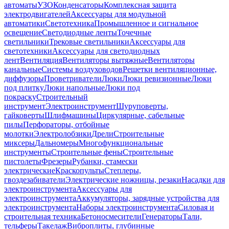
автоматы
УЗО
Конденсаторы
Комплексная защита
электродвигателей
Аксессуары для модульной
автоматики
Светотехника
Промышленное и сигнальное
освещение
Светодиодные ленты
Точечные
светильники
Трековые светильники
Аксессуары для
светотехники
Аксессуары для светодиодных
лент
Вентиляция
Вентиляторы вытяжные
Вентиляторы
канальные
Системы воздуховодов
Решетки вентиляционные,
диффузоры
Проветриватели
Люки
Люки ревизионные
Люки
под плитку
Люки напольные
Люки под
покраску
Строительный
инструмент
Электроинструмент
Шуруповерты,
гайковерты
Шлифмашины
Циркулярные, сабельные
пилы
Перфораторы, отбойные
молотки
Электролобзики
Дрели
Строительные
миксеры
Дальномеры
Многофункциональные
инструменты
Строительные фены
Строительные
пистолеты
Фрезеры
Рубанки, стамески
электрические
Краскопульты
Степлеры,
гвоздезабиватели
Электрические ножницы, резаки
Насадки для
электроинструмента
Аксессуары для
электроинструмента
Аккумуляторы, зарядные устройства для
электроинструмента
Наборы электроинструмента
Силовая и
строительная техника
Бетоносмесители
Генераторы
Тали,
тельферы
Такелаж
Виброплиты, глубинные