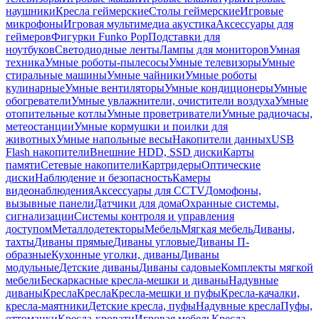
наушники
Кресла геймерские
Столы геймерские
Игровые
микрофоны
Игровая мультимедиа акустика
Аксессуары для
геймеров
Фигурки Funko Pop
Подставки для
ноутбуков
Светодиодные ленты
Лампы для мониторов
Умная
техника
Умные роботы-пылесосы
Умные телевизоры
Умные
стиральные машины
Умные чайники
Умные роботы
кулинарные
Умные вентиляторы
Умные кондиционеры
Умные
обогреватели
Умные увлажнители, очистители воздуха
Умные
отопительные котлы
Умные проветриватели
Умные радиочасы,
метеостанции
Умные кормушки и поилки для
животных
Умные напольные весы
Накопители данных
USB
Flash накопители
Внешние HDD, SSD диски
Карты
памяти
Сетевые накопители
Картридеры
Оптические
диски
Наблюдение и безопасность
Камеры
видеонаблюдения
Аксессуары для CCTV
Домофоны,
вызывные панели
Датчики для дома
Охранные системы,
сигнализации
Системы контроля и управления
доступом
Металлодетекторы
Мебель
Мягкая мебель
Диваны,
тахты
Диваны прямые
Диваны угловые
Диваны П-
образные
Кухонные уголки, диваны
Диваны
модульные
Детские диваны
Диваны садовые
Комплекты мягкой
мебели
Бескаркасные кресла-мешки и диваны
Надувные
диваны
Кресла
Кресла
Кресла-мешки и пуфы
Кресла-качалки,
кресла-маятники
Детские кресла, пуфы
Надувные кресла
Пуфы,
оттоманки
Кресла-кровати
Игровая мебель
Кресла