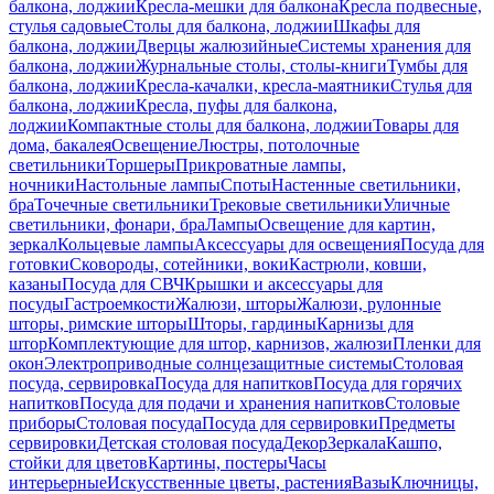
балкона, лоджии
Кресла-мешки для балкона
Кресла подвесные,
стулья садовые
Столы для балкона, лоджии
Шкафы для
балкона, лоджии
Дверцы жалюзийные
Системы хранения для
балкона, лоджии
Журнальные столы, столы-книги
Тумбы для
балкона, лоджии
Кресла-качалки, кресла-маятники
Стулья для
балкона, лоджии
Кресла, пуфы для балкона,
лоджии
Компактные столы для балкона, лоджии
Товары для
дома, бакалея
Освещение
Люстры, потолочные
светильники
Торшеры
Прикроватные лампы,
ночники
Настольные лампы
Споты
Настенные светильники,
бра
Точечные светильники
Трековые светильники
Уличные
светильники, фонари, бра
Лампы
Освещение для картин,
зеркал
Кольцевые лампы
Аксессуары для освещения
Посуда для
готовки
Сковороды, сотейники, воки
Кастрюли, ковши,
казаны
Посуда для СВЧ
Крышки и аксессуары для
посуды
Гастроемкости
Жалюзи, шторы
Жалюзи, рулонные
шторы, римские шторы
Шторы, гардины
Карнизы для
штор
Комплектующие для штор, карнизов, жалюзи
Пленки для
окон
Электроприводные солнцезащитные системы
Столовая
посуда, сервировка
Посуда для напитков
Посуда для горячих
напитков
Посуда для подачи и хранения напитков
Столовые
приборы
Столовая посуда
Посуда для сервировки
Предметы
сервировки
Детская столовая посуда
Декор
Зеркала
Кашпо,
стойки для цветов
Картины, постеры
Часы
интерьерные
Искусственные цветы, растения
Вазы
Ключницы,