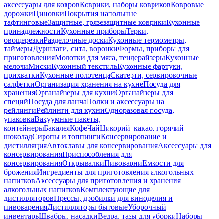
аксессуары для ковров
Коврики, наборы ковриков
Ковровые
дорожки
Циновки
Покрытия напольные
тафтинговые
Защитные, грязезащитные коврики
Кухонные
принадлежности
Кухонные приборы
Терки,
овощерезки
Разделочные доски
Кухонные термометры,
таймеры
Дуршлаги, сита, воронки
Формы, приборы для
приготовления
Молотки для мяса, тендерайзеры
Кухонные
мелочи
Миски
Кухонный текстиль
Кухонные фартуки,
прихватки
Кухонные полотенца
Скатерти, сервировочные
салфетки
Организация хранения на кухне
Посуда для
хранения
Органайзеры для кухни
Органайзеры для
специй
Посуда для ланча
Полки и аксессуары на
рейлинги
Рейлинги для кухни
Одноразовая посуда,
упаковка
Вакуумные пакеты,
контейнеры
Бакалея
Кофе
Чай
Цикорий, какао, горячий
шоколад
Сиропы и топпинги
Консервирование и
дистилляция
Автоклавы для консервирования
Аксессуары для
консервирования
Приспособления для
консервирования
Открывалки
Пивоварни
Емкости для
брожения
Ингредиенты для приготовления алкогольных
напитков
Аксессуары для приготовления и хранения
алкогольных напитков
Комплектующие для
дистилляторов
Прессы, дробилки для виноделия и
пивоварения
Дистилляторы бытовые
Уборочный
инвентарь
Швабры, насадки
Ведра, тазы для уборки
Наборы