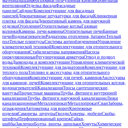
материалы
Шифер
Профнастил
Рулонная кровля
Кровельная
вентиляция
Отделка фасада
Фасадные
панели
Сайдинг
Комплектующие для фасадных
панелей
Декоративные штукатурки для фасада
Клинкерная
плитка для фасада
Декоративный камень для наружной
отделки
Отопление
Отопительные котлы
Газовые
колонки
Камины, печи-камины
Отопительные печи
Банные
печи
Водонагреватели
Радиаторы отопления, батареи
Теплый
пол
Теплые плинтусы
Системы антиобледенения
Управление
климатической техникой
Комплектующие для отопительного
оборудования
Стабилизаторы напряжения
Насосы
циркуляционные
Регулирующая арматура
Отвод и подвод
воды
Дымоходы и комплектующие
Управление климатической
техникой
Комплектующие для радиаторов
Комплектующие для
теплого пола
Топливо и аксессуары для отопительного
оборудования
Комплектующие для печей, каминов
Аксессуары
для каминов, печей
Комплектующие для отопительных котлов,
водонагревателей
Канализация
Тросы сантехнические,
вантузы
Прочистные машины
Трубы, фитинги внутренней
канализации
Трубы, фитинги наружной канализации
Люки
канализационные
Металлопрокат
Металлопрокат
Сваи
Заборы,
ограждения
Автоматика для ворот
Крепежные
изделия
Саморезы, шурупы
Гвозди
Анкеры, дюбели
Скобы,
штифты
Перфорированный крепеж
Гайки,
шайбы
Заклепки
Болты, винты, шпильки
Хомуты
Химические