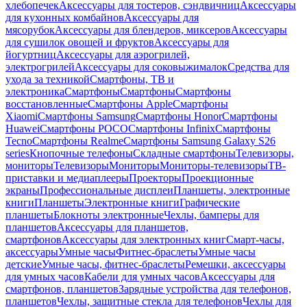
хлебопечек
Аксессуары для тостеров, сэндвичниц
Аксессуары
для кухонных комбайнов
Аксессуары для
мясорубок
Аксессуары для блендеров, миксеров
Аксессуары
для сушилок овощей и фруктов
Аксессуары для
йогуртниц
Аксессуары для аэрогрилей,
электрогрилей
Аксессуары для соковыжималок
Средства для
ухода за техникой
Смартфоны, ТВ и
электроника
Смартфоны
Смартфоны
Смартфоны
восстановленные
Смартфоны Apple
Смартфоны
Xiaomi
Смартфоны Samsung
Смартфоны Honor
Смартфоны
Huawei
Смартфоны POCO
Смартфоны Infinix
Смартфоны
Tecno
Смартфоны Realme
Смартфоны Samsung Galaxy S26
series
Кнопочные телефоны
Складные смартфоны
Телевизоры,
мониторы
Телевизоры
Мониторы
Мониторы-телевизоры
ТВ-
приставки и медиаплееры
Проекторы
Проекционные
экраны
Профессиональные дисплеи
Планшеты, электронные
книги
Планшеты
Электронные книги
Графические
планшеты
Блокноты электронные
Чехлы, бамперы для
планшетов
Аксессуары для планшетов,
смартфонов
Аксессуары для электронных книг
Смарт-часы,
аксессуары
Умные часы
Фитнес-браслеты
Умные часы
детские
Умные часы, фитнес-браслеты
Ремешки, аксессуары
для умных часов
Кабели для умных часов
Аксессуары для
смартфонов, планшетов
Зарядные устройства для телефонов,
планшетов
Чехлы, защитные стекла для телефонов
Чехлы для