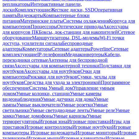
репликаторы
Интерактивные панели,
доски
Комплектующие
Жесткие диски, SSD
Оперативная
память
Видеокарты
Компьютерные блоки
питания
Материнские платы
Системы охлаждения
Корпуса для
компьютеров
Процессоры
Оптические приводы
Аксессуары
для корпусов ПК
Боксы, док-станции для накопителей
Сетевое
оборудование
Маршрутизаторы, DSL-модемы
Wi-Fi точки
доступа, усилители сигнала
Беспроводные
адаптеры
Коммутаторы
Сетевые адаптеры
Powerline
Сетевые
комплектующие
IP-телефония
Медиаконвертеры
Кабели,
переходники сетевые
Антенны для беспроводной
связи
Аксессуары для компьютерной техники
Подставки для
ноутбуков
Аксессуары для ноутбуков
Очки для
компьютера
Рюкзаки для ноутбуков
Сумки, чехлы для
ноутбуков
Средства для ухода за электроникой
Программное
обеспечение
Система Умный дом
Управление умным
домом
Умные колонки, станции
Умные камеры
видеонаблюдения
Умные датчики для дома
Умные
лампы
Умные выключатели
Умные розетки
Умные
светильники
Умные светодиодные ленты
Умные реле
Умные
замки
Умные домофоны
Умные карнизы
Умные
терморегуляторы
Игровая зона
Игровые приставки
Игры для
приставок
Игровые контроллеры
Игровые ноутбуки
Игровые
компьютеры
Игровые видеокарты
Игровые мониторы
Игровые
телевизоры
Игровые мыши
Игровые клавиатуры
Игровые