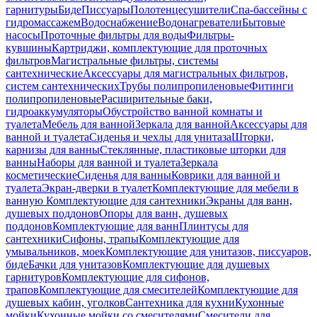
гарнитуры
Биде
Писсуары
Полотенцесушители
Спа-бассейны с
гидромассажем
Водоснабжение
Водонагреватели
Бытовые
насосы
Проточные фильтры для воды
Фильтры-
кувшины
Картриджи, комплектующие для проточных
фильтров
Магистральные фильтры, системы
сантехнические
Аксессуары для магистральных фильтров,
систем сантехнических
Трубы полипропиленовые
Фитинги
полипропиленовые
Расширительные баки,
гидроаккумуляторы
Обустройство ванной комнаты и
туалета
Мебель для ванной
Зеркала для ванной
Аксессуары для
ванной и туалета
Сиденья и чехлы для унитаза
Шторки,
карнизы для ванны
Стеклянные, пластиковые шторки для
ванны
Наборы для ванной и туалета
Зеркала
косметические
Сиденья для ванны
Коврики для ванной и
туалета
Экран-дверки в туалет
Комплектующие для мебели в
ванную
Комплектующие для сантехники
Экраны для ванн,
душевых поддонов
Опоры для ванн, душевых
поддонов
Комплектующие для ванн
Плинтусы для
сантехники
Сифоны, трапы
Комплектующие для
умывальников, моек
Комплектующие для унитазов, писсуаров,
биде
Бачки для унитазов
Комплектующие для душевых
гарнитуров
Комплектующие для сифонов,
трапов
Комплектующие для смесителей
Комплектующие для
душевых кабин, уголков
Сантехника для кухни
Кухонные
мойки
Кухонные мойки со смесителями
Смесители для