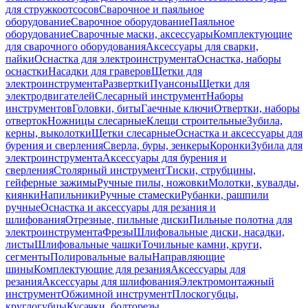
для стружкоотсосов
Сварочное и паяльное
оборудование
Сварочное оборудование
Паяльное
оборудование
Сварочные маски, аксессуары
Комплектующие
для сварочного оборудования
Аксессуары для сварки,
пайки
Оснастка для электроинструмента
Оснастка, наборы
оснастки
Насадки для граверов
Щетки для
электроинструмента
Развертки
Пуансоны
Щетки для
электродвигателей
Слесарный инструмент
Наборы
инструментов
Головки, биты
Гаечные ключи
Отвертки, наборы
отверток
Ножницы слесарные
Клещи строительные
Зубила,
керны, выколотки
Щетки слесарные
Оснастка и аксессуары для
бурения и сверления
Сверла, буры, зенкеры
Коронки
Зубила для
электроинструмента
Аксессуары для бурения и
сверления
Столярный инструмент
Тиски, струбцины,
гейферные зажимы
Ручные пилы, ножовки
Молотки, кувалды,
киянки
Напильники
Ручные стамески
Рубанки, рашпили
ручные
Оснастка и аксессуары для резания и
шлифования
Отрезные, пильные диски
Пильные полотна для
электроинструмента
Фрезы
Шлифовальные диски, насадки,
листы
Шлифовальные чашки
Точильные камни, круги,
сегменты
Полировальные валы
Направляющие
шины
Комплектующие для резания
Аксессуары для
резания
Аксессуары для шлифования
Электромонтажный
инструмент
Обжимной инструмент
Плоскогубцы,
круглогубцы
Кусачки, болторезы,