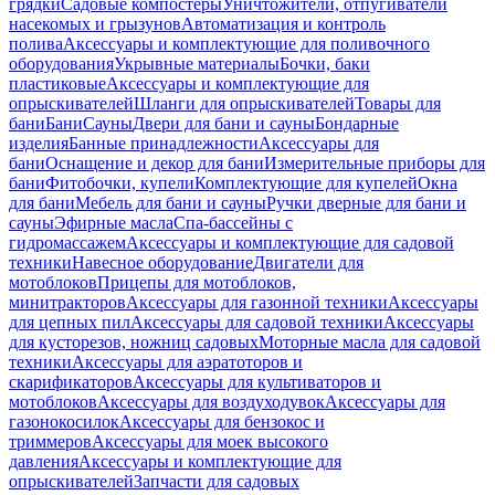
грядки
Садовые компостеры
Уничтожители, отпугиватели
насекомых и грызунов
Автоматизация и контроль
полива
Аксессуары и комплектующие для поливочного
оборудования
Укрывные материалы
Бочки, баки
пластиковые
Аксессуары и комплектующие для
опрыскивателей
Шланги для опрыскивателей
Товары для
бани
Бани
Сауны
Двери для бани и сауны
Бондарные
изделия
Банные принадлежности
Аксессуары для
бани
Оснащение и декор для бани
Измерительные приборы для
бани
Фитобочки, купели
Комплектующие для купелей
Окна
для бани
Мебель для бани и сауны
Ручки дверные для бани и
сауны
Эфирные масла
Спа-бассейны с
гидромассажем
Аксессуары и комплектующие для садовой
техники
Навесное оборудование
Двигатели для
мотоблоков
Прицепы для мотоблоков,
минитракторов
Аксессуары для газонной техники
Аксессуары
для цепных пил
Аксессуары для садовой техники
Аксессуары
для кусторезов, ножниц садовых
Моторные масла для садовой
техники
Аксессуары для аэратоторов и
скарификаторов
Аксессуары для культиваторов и
мотоблоков
Аксессуары для воздуходувок
Аксессуары для
газонокосилок
Аксессуары для бензокос и
триммеров
Аксессуары для моек высокого
давления
Аксессуары и комплектующие для
опрыскивателей
Запчасти для садовых