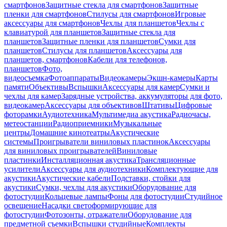
смартфонов
Защитные стекла для смартфонов
Защитные
пленки для смартфонов
Стилусы для смартфонов
Игровые
аксессуары для смартфонов
Чехлы для планшетов
Чехлы с
клавиатурой для планшетов
Защитные стекла для
планшетов
Защитные пленки для планшетов
Сумки для
планшетов
Стилусы для планшетов
Аксессуары для
планшетов, смартфонов
Кабели для телефонов,
планшетов
Фото,
видеосъемка
Фотоаппараты
Видеокамеры
Экшн-камеры
Карты
памяти
Объективы
Вспышки
Аксессуары для камер
Сумки и
чехлы для камер
Зарядные устройства, аккумуляторы для фото,
видеокамер
Аксессуары для объективов
Штативы
Цифровые
фоторамки
Аудиотехника
Мультимедиа акустика
Радиочасы,
метеостанции
Радиоприемники
Музыкальные
центры
Домашние кинотеатры
Акустические
системы
Проигрыватели виниловых пластинок
Аксессуары
для виниловых проигрывателей
Виниловые
пластинки
Инсталляционная акустика
Трансляционные
усилители
Аксессуары для аудиотехники
Комплектующие для
акустики
Акустические кабели
Подставки, стойки для
акустики
Сумки, чехлы для акустики
Оборудование для
фотостудии
Кольцевые лампы
Фоны для фотостудии
Студийное
освещение
Насадки светоформирующие для
фотостудии
Фотозонты, отражатели
Оборудование для
предметной съемки
Вспышки студийные
Комплекты