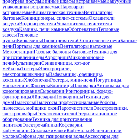
подогрева посуды
Винные шкафы встраиваемые
Вакуумные
упаковщики встраиваемые
Пароварки
встраиваемые
Климатическая техника
Вентиляторы
бытовые
Кондиционеры, сплит-системы
Охладители
воздуха
Водонагреватели
Увлажнители, очистители
воздуха
Камины, печи-камины
Обогреватели
Тепловые
завесы
Тепловые
пушки
Биокамины
Проветриватели
Отопительные печи
Банные
печи
Порталы для каминов
Вентиляторы вытяжные
Метеостанции
Газовые баллоны бытовые
Техника для
приготовления еды
Аэрогрили
Микроволновые
печи
Мультиварки
Сэндвичницы, хот-дог
мейкеры
Тостеры
Электрогрили,
электрошашлычницы
Вафельницы, орешницы,
кексницы
Хлебопечки
Ростеры, мини-печи
Йогуртницы,
мороженицы
Фризеры
Блинницы
Пароварки
Автоклавы для
консервирования
Сыроварни
Фритюрницы, фондю-
фритюрницы
Яйцеварки
Попкорницы
Техника для
дома
Пылесосы
Пылесосы профессиональные
Роботы-
пылесосы, мойщики окон
Пароочистители
Электровеники,
электрошвабры
Стеклоочистители
Стерилизационное
оборудование
Техника для приготовления
напитков
Электрочайники
Кофеварки,
кофемашины
Соковыжималки
Кофемолки
Вспениватели
молока
Сифоны для газирования воды
Аксессуары для