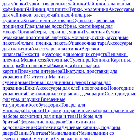
для уборки
Турки, заварочные чайники
Чайники заварочные,
кофейники
Чайники для плиты
Турки, молочники
Аксессуары
для чайников, электрочайников
Фильтры-
кувшины
Хозяйственные товары
Сушилки для белья,
прищепки
Гладильные доски
Урны, контейнеры для
мусора
Органайзеры, корзины, ящики
Туалетная бумага,
бумажные полотенца
Салфетки, мочалки, губки, мусорные
пакеты
Фольга, пленка, пакеты
Упаковочная тара
Аксессуары
для глажения
Аксессуары для стирки
Веревки,
шпагаты
Емкости, дозаторы для моющих средств
Вешалки-
плечики
Мешки хозяйственные
Сувениры
Копилки
Картины,
постеры
Фотоальбомы
Рамки для фотографий,
картин
Предметы интерьера
Шкатулки, подставки для
украшений
Статуэтки
Магниты
сувенирные
Иконы
Праздничный декор
Товары для
праздника
Елки
Аксессуары для елей новогодних
Новогодние
украшения
Светодиодные гирлянды, декорации
Светодиодные
фигуры, игрушки
Временные
татуировки
Фотобутафория
Товары для
маскарада
Подарки
Подарки, подарочные наборы
Подарочные
наборы косметики для лица и тела
Наборы для
бритья
Оформление подарков
Сантехника и
водоснабжение
Сантехника
Душевые кабины, поддоны,
двери
Ванны
Унитазы
Умывальники
Умывальники со
смесителями
Смесители
Душевые панели,