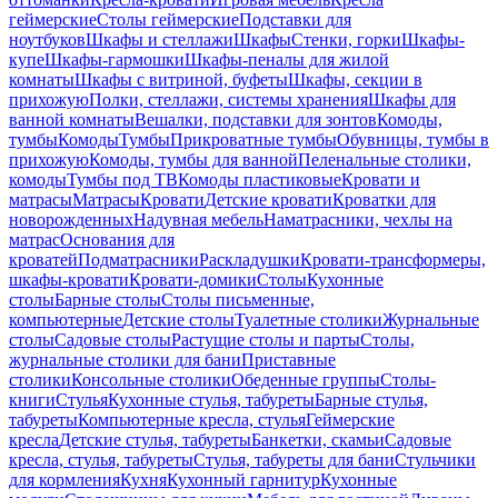
геймерские
Столы геймерские
Подставки для
ноутбуков
Шкафы и стеллажи
Шкафы
Стенки, горки
Шкафы-
купе
Шкафы-гармошки
Шкафы-пеналы для жилой
комнаты
Шкафы с витриной, буфеты
Шкафы, секции в
прихожую
Полки, стеллажи, системы хранения
Шкафы для
ванной комнаты
Вешалки, подставки для зонтов
Комоды,
тумбы
Комоды
Тумбы
Прикроватные тумбы
Обувницы, тумбы в
прихожую
Комоды, тумбы для ванной
Пеленальные столики,
комоды
Тумбы под ТВ
Комоды пластиковые
Кровати и
матрасы
Матрасы
Кровати
Детские кровати
Кроватки для
новорожденных
Надувная мебель
Наматрасники, чехлы на
матрас
Основания для
кроватей
Подматрасники
Раскладушки
Кровати-трансформеры,
шкафы-кровати
Кровати-домики
Столы
Кухонные
столы
Барные столы
Столы письменные,
компьютерные
Детские столы
Туалетные столики
Журнальные
столы
Садовые столы
Растущие столы и парты
Столы,
журнальные столики для бани
Приставные
столики
Консольные столики
Обеденные группы
Столы-
книги
Стулья
Кухонные стулья, табуреты
Барные стулья,
табуреты
Компьютерные кресла, стулья
Геймерские
кресла
Детские стулья, табуреты
Банкетки, скамьи
Садовые
кресла, стулья, табуреты
Стулья, табуреты для бани
Стульчики
для кормления
Кухня
Кухонный гарнитур
Кухонные