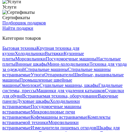
Услуги
Сертификаты
Подборщик подарков
Найти подарки
Категории товаров
Бытовая техника
Крупная техника для
кухни
Холодильники
Вытяжки
Кухонные
плиты
Морозильники
Посудомоечные машины
Настольные
плиты
Винные шкафы
Мини-холодильники
Техника для ухода
за одеждой
Стиральные машины
Стиральные машины
встраиваемые
Утюги
Отпариватели
Швейные, вышивальные
машины
Промышленные швейные
машины
Оверлоки
Сушильные машины, шкафы
Гладильные
системы, прессы
Машинки для удаления катышков
Сушилки
для обуви
Встраиваемая техника, оборудование
Варочные
панели
Духовые шкафы
Холодильники
встраиваемые
Посудомоечные машины
встраиваемые
Микроволновые печи
встраиваемые
Кофемашины встраиваемые
Комплекты
встраиваемой техники
Морозильники
встраиваемые
Измельчители пищевых отходов
Шкафы для