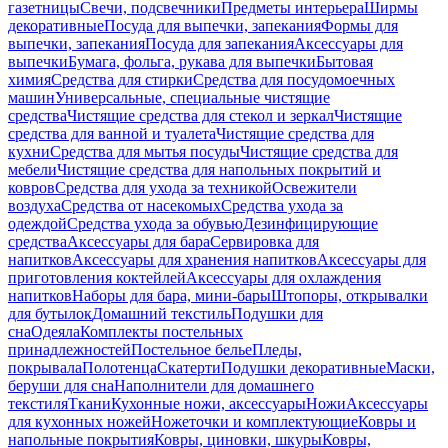
газетницы
Свечи, подсвечники
Предметы интерьера
Ширмы
декоративные
Посуда для выпечки, запекания
Формы для
выпечки, запекания
Посуда для запекания
Аксессуары для
выпечки
Бумага, фольга, рукава для выпечки
Бытовая
химия
Средства для стирки
Средства для посудомоечных
машин
Универсальные, специальные чистящие
средства
Чистящие средства для стекол и зеркал
Чистящие
средства для ванной и туалета
Чистящие средства для
кухни
Средства для мытья посуды
Чистящие средства для
мебели
Чистящие средства для напольных покрытий и
ковров
Средства для ухода за техникой
Освежители
воздуха
Средства от насекомых
Средства ухода за
одеждой
Средства ухода за обувью
Дезинфицирующие
средства
Аксессуары для бара
Сервировка для
напитков
Аксессуары для хранения напитков
Аксессуары для
приготовления коктейлей
Аксессуары для охлаждения
напитков
Наборы для бара, мини-бары
Штопоры, открывалки
для бутылок
Домашний текстиль
Подушки для
сна
Одеяла
Комплекты постельных
принадлежностей
Постельное белье
Пледы,
покрывала
Полотенца
Скатерти
Подушки декоративные
Маски,
беруши для сна
Наполнители для домашнего
текстиля
Ткани
Кухонные ножи, аксессуары
Ножи
Аксессуары
для кухонных ножей
Ножеточки и комплектующие
Ковры и
напольные покрытия
Ковры, циновки, шкуры
Ковры,