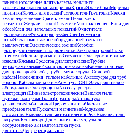
панели
Потолочные плиты
Багеты, молдинги,
уголки
Лакокрасочные материалы
Краски
Эмали
Лаки
Морилки,
пропитки
Колеры для краски
Растворители
Грунтовки
Краски,
эмали аэрозольные
Краски, эмали
Пены, клеи,
герметики
Жидкие гвозди
Герметики
Монтажная пена
Клеи для
обоев
Клеи для напольных покрытий
Очистители,
растворители
Фиксаторы резьбы
Клеи
Герметики,
пены
Электромонтажное оборудование
Розетки и
выключатели
Электрические звонки
Коробки
распределительные и подрозетники
Электропатроны
Вилки,
штепсели
Молниеприемники
Заземление
Электромонтажные
изделия
Клеммы
Средства диэлектрические
Трубки
термоусаживаемые
Изолирующие зажимы
Кабель и системы
для прокладки
Короба, трубы, металлорукав
Силовой
кабель
Наконечники, гильзы кабельные
Аксессуары для труб,
коробов
Кабельный крепеж
Арматура СИП
Электрощитовое
оборудование
Электрощиты
Аксессуары для
электрощита
Шины электротехнические
Выключатели
путевые, концевые
Трансформаторы
Аппаратура
управления
Рубильники
Предохранители
Частотные
преобразователи
Пускатели магнитные
Модульная
автоматика
Выключатели автоматические
Реле
Выключатели
нагрузки
Контакторы
Дополнительное модульное
оборудование
УЗИП
Автоматика пуска
двигателя
Дифференциальные