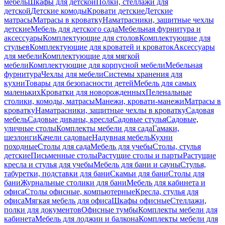
мебель
Шкафы для детской
Полки, стеллажи для
детской
Детские комоды
Кровати детские
Детские
матрасы
Матрасы в кроватку
Наматрасники, защитные чехлы
детские
Мебель для детского сада
Мебельная фурнитура и
аксессуары
Комплектующие для столов
Комплектующие для
стульев
Комплектующие для кроватей и кроваток
Аксессуары
для мебели
Комплектующие для мягкой
мебели
Комплектующие для корпусной мебели
Мебельная
фурнитура
Чехлы для мебели
Системы хранения для
кухни
Товары для безопасности детей
Мебель для самых
маленьких
Кроватки для новорожденных
Пеленальные
столики, комоды, матрасы
Манежи, кровати-манежи
Матрасы в
кроватку
Наматрасники, защитные чехлы в кроватку
Садовая
мебель
Садовые диваны, кресла
Садовые стулья
Садовые,
уличные столы
Комплекты мебели для сада
Гамаки,
шезлонги
Качели садовые
Надувная мебель
Кухни
походные
Столы для сада
Мебель для учебы
Столы, стулья
детские
Письменные столы
Растущие столы и парты
Растущие
кресла и стулья для учебы
Мебель для бани и сауны
Стулья,
табуретки, подставки для бани
Скамьи для бани
Столы для
бани
Журнальные столики для бани
Мебель для кабинета и
офиса
Столы офисные, компьютерные
Кресла, стулья для
офиса
Мягкая мебель для офиса
Шкафы офисные
Стеллажи,
полки для документов
Офисные тумбы
Комплекты мебели для
кабинета
Мебель для лоджии и балкона
Комплекты мебели для