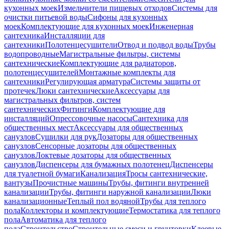
кухонных моек
Измельчители пищевых отходов
Системы для
очистки питьевой воды
Сифоны для кухонных
моек
Комплектующие для кухонных моек
Инженерная
сантехника
Инсталляции для
сантехники
Полотенцесушители
Отвод и подвод воды
Трубы
водопроводные
Магистральные фильтры, системы
сантехнические
Комплектующие для радиаторов,
полотенцесушителей
Монтажные комплекты для
сантехники
Регулирующая арматура
Системы защиты от
протечек
Люки сантехнические
Аксессуары для
магистральных фильтров, систем
сантехнических
Фитинги
Комплектующие для
инсталляций
Опрессовочные насосы
Сантехника для
общественных мест
Аксессуары для общественных
санузлов
Сушилки для рук
Дозаторы для общественных
санузлов
Сенсорные дозаторы для общественных
санузлов
Локтевые дозаторы для общественных
санузлов
Диспенсеры для бумажных полотенец
Диспенсеры
для туалетной бумаги
Канализация
Тросы сантехнические,
вантузы
Прочистные машины
Трубы, фитинги внутренней
канализации
Трубы, фитинги наружной канализации
Люки
канализационные
Теплый пол водяной
Трубы для теплого
пола
Коллекторы и комплектующие
Термостатика для теплого
пола
Автоматика для теплого
пола
Строительство
Строительные смеси и грунтовки
Клеевые