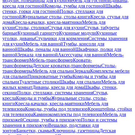
модули
Столешницы для кухни
Мебель для гостиной
Диваны,
кресла для гостиной
Комоды, тумбы для гостиной
Шкафы,
стенки, горки для гостиной
Полки, стеллажи для
гостиной
Журнальные столы, столы-книги
Кресла, стулья для
дома
Кресла-качалки, кресла-маятники
Мебель для
кухни
Столы, столики
Стулья для кухни
Стулья, табуреты
барные
Кухонный гарнитур
Кухонные модули
Кухонные
уголки, диваны
Стульчики для кормления
Системы хранения
для кухни
Мебель для ванной
Тумбы, консоли для
ванной
Шкафы, пеналы для ванной
Шкафчики, полки для
ванной
Зеркала для ванной
Аксессуары для ванной
Мебель-
трансформер
Мебель-трансформер
Кровати-
трансформеры
Детские кроватки-трансформеры
Столы-
трансформеры
Мебель для спальни
Зеркала
Комплекты мебели
для спальни
Прикроватные тумбы
Комоды и тумбы для
спальни
Туалетные столики
Шкафы для спальни
Мебель для
жилых комнат
Диваны, кресла для дома
Шкафы, стенки,
секции
Полки, стеллажи, системы хранения
Стулья,
кресла
Комоды и тумбы
Журнальные столы, столы-
книги
Кресла-качалки, кресла-маятники
Мебель для
телевизора
Комоды, тумбы под телевизор
Кронштейны, стойки
для телевизора
Каминокомплекты под телевизор
Мебель для
прихожей
Секции, тумбы в прихожую
Полки и системы
хранения в прихожую
Вешалки, подставки для
зонтов
Банкетки, скамьи
Ключницы, газетницы
Детская