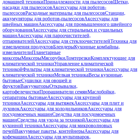
домашней техники
Принадлежности для пылесосов
Щетки,
насадки для пылесосов
Аксессуары для роботов-
пылесосов
Расходные материалы для пылесосов
Станции,
аккумуляторы для роботов-пылесосов
Аксессуары для
швейных машин
Аксессуары для промышленного швейного
оборудования
Аксессуары для стиральных и сушильных
машин
Аксессуары для пароочистителей,
отпаривателей
Аксессуары для стеклоочистителей
Техника для
измельчения продуктов
Блендеры
Кухонные комбайны,
измельчители
Планетарные
миксеры
Миксеры
Мясорубки
Ломтерезки
Комплектующие для
климатической техники
Управление климатической
техникой
Фильтры для климатической техники
Аксессуары для
климатической техники
Мелкая техника
Весы кухонные,
бытовые
Сушилки для овощей и
фруктов
Вакууматоры
Открывалки,
картофелечистки
Проращиватели семян
Маслобойки,
сепараторы бытовые
Аксессуары для крупной
техники
Аксессуары для вытяжек
Аксессуары для плит и
духовок
Аксессуары для холодильников
Аксессуары для
посудомоечных машин
Средства для посудомоечных
машин
Средства для ухода за техникой
Аксессуары для
кухонной техники
Аксессуары для микроволновых
печей
Вакуумные пакеты, контейнеры
Аксессуары для
кофемашин
Аксессуары для мультиварок,