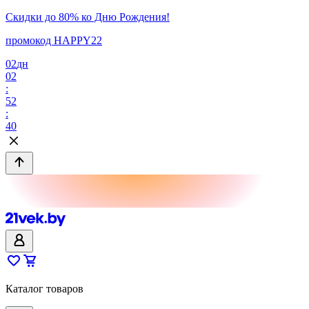
Скидки до 80% ко Дню Рождения!
промокод HAPPY22
02
дн
02
:
52
:
40
Каталог товаров