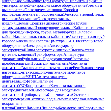
анкеры
Карабины
Фиксаторы арматуры
Шплинты
Пружины
универсальные
Электромонтажное оборудование
Розетки и
выключатели
Электрические звонки
Коробки
распределительные и подрозетники
Электропатроны
Вилки,
штепсели
Заземление
Электромонтажные
изделия
Клеммы
Средства диэлектрические
Трубки
термоусаживаемые
Изолирующие зажимы
Кабель и системы
для прокладки
Короба, трубы, металлорукав
Силовой
кабель
Наконечники, гильзы кабельные
Аксессуары для труб,
коробов
Кабельный крепеж
Арматура СИП
Электрощитовое
оборудование
Электрощиты
Аксессуары для
электрощита
Шины электротехнические
Выключатели
путевые, концевые
Трансформаторы
Аппаратура
управления
Рубильники
Предохранители
Частотные
преобразователи
Пускатели магнитные
Модульная
автоматика
Выключатели автоматические
Реле
Выключатели
нагрузки
Контакторы
Дополнительное модульное
оборудование
УЗИП
Автоматика пуска
двигателя
Дифференциальные
автоматы
УЗО
Конденсаторы
Комплексная защита
электродвигателей
Аксессуары для модульной
автоматики
Приборы учета
Счетчики газа
Счетчики
электроэнергии
Счетчики воды
Ремонт и отделка
Напольные
покрытия и
плитка
Плитка
Ламинат
Линолеум
Керамогранит
Спортивные