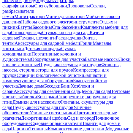
пылесосы, воздуходувки
Аэраторы,
скарификаторы
Снегоуборщики
Дровоколы
Сеялки,
разбрасыватели
семян
Минитракторы
Миникультиваторы
Мойки высокого
давления
Наборы садового электроинструмента
Отдых и
пикник
Батуты
Бассейны
Спа-бассейны
Комплекты мебели для
сада
Столы для сада
Стулья, кресла для сада
Качели
садовые
Гамаки, шезлонги
Раскладушки
Зонты,
тенты
Аксессуары для садовой мебели
Грили
Мангалы,
коптильни
Детская площадка
Сумки-
холодильники
Портативные колонки и
аудиосистемы
Оборудование для участка
Бытовые насосы
Люки
канализационные
Пруды, аксессуары для прудов
Фильтры,
насосы, стерилизаторы для прудов
Компрессоры для
прудов
Станции биологической очистки
Запчасти и
комплектующие для оборудования
Благоустройство
участка
Дачные дома
Беседки
Бани
Хозблоки и
сараи
Аксессуары для озеленения сада
Декор для сада
Почтовые
ящики, таблички
Козырьки
Скворечники, кормушки для
птиц
Домики для насекомых
Фонтаны, скульптуры для
сада
Пруды, аксессуары для прудов
Уличные
обогреватели
Уличные светильники
Противогололедные
реагенты
Декоративный щебень
Сад и огород
Поливочное
оборудование
Садовые опрыскиватели
Шланги для дома и
сада
Парники
Теплицы
Комплектующие для теплиц
Модульные