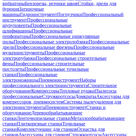
вибраторы
Бензорезы, резчики швов
Стойки, дрели для
бурения
Затирочные
машины
Гидроинструмент
Погрузчики
Профессиональный
инструмент
Профессиональные
шуруповерты
Профессиональные
шлифмашины
Профессиональные
перфораторы
Профессиональные циркулярные
пилы
Профессиональные электролобзики
Профессиональные
дрели
Профессиональные фрезеры
Профессиональные
мультиинструменты
Профессиональные
электрорубанки
Профессиональные строительные
фены
Профессиональные строительные
пистолеты
Профессиональные точильные
станки
Профессиональные
электроножницы
Пневмоинструмент
Наборы
профессионального электроинструмента
Строительное
оборудование
Компрессоры
Тепловые пушки
Пылесосы
профессиональные
Стружкоотсосы
Домкраты
Аксессуары для
компрессоров, пневмосистем
Системы пылеудаления для
электроинструмента
Пневмоинструмент
Станки и
оборудование
Деревообрабатывающие
станки
Ленточнопильные станки
Металлообрабатывающие
станки
Плиткорезные станки
Точильные
станки
Комплектующие для станков
Оснастка для
станков
Аксессуары для станков
Стружкоотсосы
Аксессуары