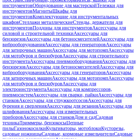
инструментов
Оборудование для мастерской
Тележки для
инструментов
Магниты
Шкафы для
инструментов
Комплектующие для инструментальных
шкафов
Стеллажи металлические
Стенды, держатели для
инструментов
Поддоны для инструментов
Аксессуары для
силовой и строительной техники
Аксессуары для
бензорезов
Аксессуары для бетоносмесителей
Аксессуары для
виброоборудования
Аксессуары для генераторов
Аксессуары
для затирочных машин
Аксессуары для мотопомп
Аксессуары
для мотобуров и бензобуров
Аксессуары для строительного
инструмента
Аксессуары пневмооборудования
Аксессуары для
бензорезов
Аксессуары для бетоносмесителей
Аксессуары для
виброоборудования
Аксессуары для генераторов
Аксессуары
для затирочных машин
Аксессуары для мотопомп
Аксессуары
для мотобуров и бензобуров
Аксессуары для
электроинструмента
Аксессуары для компрессоров,
пневмосистем
Аксессуары для сварки, пайки
Аксессуары для
станков
Аксессуары для стружкоотсосов
Аксессуары для
бурения и сверления
Аксессуары для резания
Аксессуары для
шлифования
Аксессуары для измерительных
приборов
Аксессуары для станков
Дом и сад
Садовая
техника
Триммеры, бензокосы
Цепные
пилы
Газонокосилки
Культиваторы, мотоблоки
Кусторезы,
садовые ножницы
Садовые, кормовые измельчители
Садовые