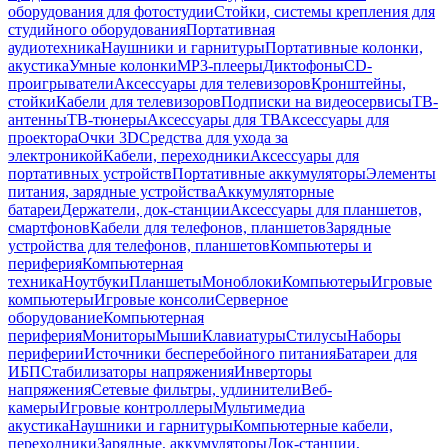
оборудования для фотостудии
Стойки, системы крепления для
студийного оборудования
Портативная
аудиотехника
Наушники и гарнитуры
Портативные колонки,
акустика
Умные колонки
MP3-плееры
Диктофоны
CD-
проигрыватели
Аксессуары для телевизоров
Кронштейны,
стойки
Кабели для телевизоров
Подписки на видеосервисы
ТВ-
антенны
ТВ-тюнеры
Аксессуары для ТВ
Аксессуары для
проектора
Очки 3D
Средства для ухода за
электроникой
Кабели, переходники
Аксессуары для
портативных устройств
Портативные аккумуляторы
Элементы
питания, зарядные устройства
Аккумуляторные
батареи
Держатели, док-станции
Аксессуары для планшетов,
смартфонов
Кабели для телефонов, планшетов
Зарядные
устройства для телефонов, планшетов
Компьютеры и
периферия
Компьютерная
техника
Ноутбуки
Планшеты
Моноблоки
Компьютеры
Игровые
компьютеры
Игровые консоли
Серверное
оборудование
Компьютерная
периферия
Мониторы
Мыши
Клавиатуры
Стилусы
Наборы
периферии
Источники бесперебойного питания
Батареи для
ИБП
Стабилизаторы напряжения
Инверторы
напряжения
Сетевые фильтры, удлинители
Веб-
камеры
Игровые контроллеры
Мультимедиа
акустика
Наушники и гарнитуры
Компьютерные кабели,
переходники
Зарядные, аккумуляторы
Док-станции,