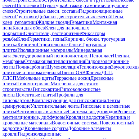
смеси
Шпатлевки
Штукатурки
Стяжки, самонивелирующие
смеси
Строительные смеси, составы
Гидроизоляционные
смеси
Грунтовки
Добавки для строительных смесей
Пены,
клеи, герметики
Жидкие гвозди
Герметики
Монтажная
пена
Клеи для обоев
Клеи для напольных
покрытий
Очистители, растворители
Фиксаторы
резьбы
Клеи
Герметики, пены
Кирпичи, блоки, тротуарная
плитка
Кирпичи
Строительные блоки
Тротуарная
плитка
Изоляционные материалы
Минеральная
вата
Экструдированный пенополистирол
Пенопласт
Пленки,
мембраны
Отражающая теплоизоляция
Гидроизоляционные
ленты
Поликарбонат
Шумоизоляция
Теплоизоляция
Звукоизоляц
плитные и пиломатериалы
Плиты OSB
Фанера
ДСП,
ЛДСП
Мебельные щиты
Террасные доски
Древесные
плиты
Пиломатериалы
Материалы для сухого
строительства
Гипсокартон
Гипсоволокнистые
листы
Цементные плиты
Профили для
гипсокартона
Комплектующие для гипсокартона
Ленты
армирующие
Уплотнительные ленты
Гипсовые и цементные
плиты
Вентиляторы вытяжные
Системы воздуховодов
Решетки
вентиляционные, диффузоры
Кровля и водосток
Черепица и
кровельные материалы
Водосточные системы
Поверхностный
водоотвод
Кровельные софиты
Доборные элементы
кровли
Гидроизоляционные