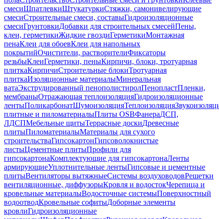
смеси
Шпатлевки
Штукатурки
Стяжки, самонивелирующие
смеси
Строительные смеси, составы
Гидроизоляционные
смеси
Грунтовки
Добавки для строительных смесей
Пены,
клеи, герметики
Жидкие гвозди
Герметики
Монтажная
пена
Клеи для обоев
Клеи для напольных
покрытий
Очистители, растворители
Фиксаторы
резьбы
Клеи
Герметики, пены
Кирпичи, блоки, тротуарная
плитка
Кирпичи
Строительные блоки
Тротуарная
плитка
Изоляционные материалы
Минеральная
вата
Экструдированный пенополистирол
Пенопласт
Пленки,
мембраны
Отражающая теплоизоляция
Гидроизоляционные
ленты
Поликарбонат
Шумоизоляция
Теплоизоляция
Звукоизоляц
плитные и пиломатериалы
Плиты OSB
Фанера
ДСП,
ЛДСП
Мебельные щиты
Террасные доски
Древесные
плиты
Пиломатериалы
Материалы для сухого
строительства
Гипсокартон
Гипсоволокнистые
листы
Цементные плиты
Профили для
гипсокартона
Комплектующие для гипсокартона
Ленты
армирующие
Уплотнительные ленты
Гипсовые и цементные
плиты
Вентиляторы вытяжные
Системы воздуховодов
Решетки
вентиляционные, диффузоры
Кровля и водосток
Черепица и
кровельные материалы
Водосточные системы
Поверхностный
водоотвод
Кровельные софиты
Доборные элементы
кровли
Гидроизоляционные