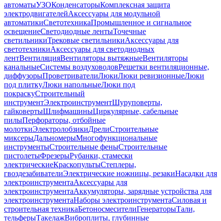
автоматы
УЗО
Конденсаторы
Комплексная защита
электродвигателей
Аксессуары для модульной
автоматики
Светотехника
Промышленное и сигнальное
освещение
Светодиодные ленты
Точечные
светильники
Трековые светильники
Аксессуары для
светотехники
Аксессуары для светодиодных
лент
Вентиляция
Вентиляторы вытяжные
Вентиляторы
канальные
Системы воздуховодов
Решетки вентиляционные,
диффузоры
Проветриватели
Люки
Люки ревизионные
Люки
под плитку
Люки напольные
Люки под
покраску
Строительный
инструмент
Электроинструмент
Шуруповерты,
гайковерты
Шлифмашины
Циркулярные, сабельные
пилы
Перфораторы, отбойные
молотки
Электролобзики
Дрели
Строительные
миксеры
Дальномеры
Многофункциональные
инструменты
Строительные фены
Строительные
пистолеты
Фрезеры
Рубанки, стамески
электрические
Краскопульты
Степлеры,
гвоздезабиватели
Электрические ножницы, резаки
Насадки для
электроинструмента
Аксессуары для
электроинструмента
Аккумуляторы, зарядные устройства для
электроинструмента
Наборы электроинструмента
Силовая и
строительная техника
Бетоносмесители
Генераторы
Тали,
тельферы
Такелаж
Виброплиты, глубинные