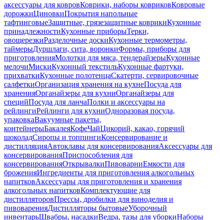
аксессуары для ковров
Коврики, наборы ковриков
Ковровые
дорожки
Циновки
Покрытия напольные
тафтинговые
Защитные, грязезащитные коврики
Кухонные
принадлежности
Кухонные приборы
Терки,
овощерезки
Разделочные доски
Кухонные термометры,
таймеры
Дуршлаги, сита, воронки
Формы, приборы для
приготовления
Молотки для мяса, тендерайзеры
Кухонные
мелочи
Миски
Кухонный текстиль
Кухонные фартуки,
прихватки
Кухонные полотенца
Скатерти, сервировочные
салфетки
Организация хранения на кухне
Посуда для
хранения
Органайзеры для кухни
Органайзеры для
специй
Посуда для ланча
Полки и аксессуары на
рейлинги
Рейлинги для кухни
Одноразовая посуда,
упаковка
Вакуумные пакеты,
контейнеры
Бакалея
Кофе
Чай
Цикорий, какао, горячий
шоколад
Сиропы и топпинги
Консервирование и
дистилляция
Автоклавы для консервирования
Аксессуары для
консервирования
Приспособления для
консервирования
Открывалки
Пивоварни
Емкости для
брожения
Ингредиенты для приготовления алкогольных
напитков
Аксессуары для приготовления и хранения
алкогольных напитков
Комплектующие для
дистилляторов
Прессы, дробилки для виноделия и
пивоварения
Дистилляторы бытовые
Уборочный
инвентарь
Швабры, насадки
Ведра, тазы для уборки
Наборы