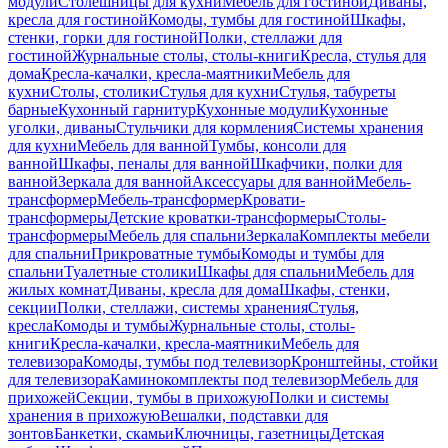
модули
Столешницы для кухни
Мебель для гостиной
Диваны,
кресла для гостиной
Комоды, тумбы для гостиной
Шкафы,
стенки, горки для гостиной
Полки, стеллажи для
гостиной
Журнальные столы, столы-книги
Кресла, стулья для
дома
Кресла-качалки, кресла-маятники
Мебель для
кухни
Столы, столики
Стулья для кухни
Стулья, табуреты
барные
Кухонный гарнитур
Кухонные модули
Кухонные
уголки, диваны
Стульчики для кормления
Системы хранения
для кухни
Мебель для ванной
Тумбы, консоли для
ванной
Шкафы, пеналы для ванной
Шкафчики, полки для
ванной
Зеркала для ванной
Аксессуары для ванной
Мебель-
трансформер
Мебель-трансформер
Кровати-
трансформеры
Детские кроватки-трансформеры
Столы-
трансформеры
Мебель для спальни
Зеркала
Комплекты мебели
для спальни
Прикроватные тумбы
Комоды и тумбы для
спальни
Туалетные столики
Шкафы для спальни
Мебель для
жилых комнат
Диваны, кресла для дома
Шкафы, стенки,
секции
Полки, стеллажи, системы хранения
Стулья,
кресла
Комоды и тумбы
Журнальные столы, столы-
книги
Кресла-качалки, кресла-маятники
Мебель для
телевизора
Комоды, тумбы под телевизор
Кронштейны, стойки
для телевизора
Каминокомплекты под телевизор
Мебель для
прихожей
Секции, тумбы в прихожую
Полки и системы
хранения в прихожую
Вешалки, подставки для
зонтов
Банкетки, скамьи
Ключницы, газетницы
Детская