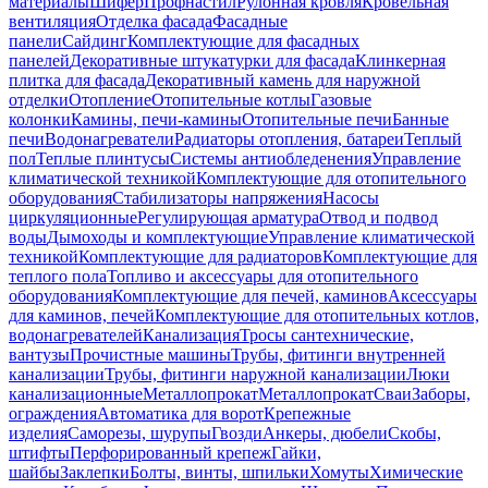
материалы
Шифер
Профнастил
Рулонная кровля
Кровельная
вентиляция
Отделка фасада
Фасадные
панели
Сайдинг
Комплектующие для фасадных
панелей
Декоративные штукатурки для фасада
Клинкерная
плитка для фасада
Декоративный камень для наружной
отделки
Отопление
Отопительные котлы
Газовые
колонки
Камины, печи-камины
Отопительные печи
Банные
печи
Водонагреватели
Радиаторы отопления, батареи
Теплый
пол
Теплые плинтусы
Системы антиобледенения
Управление
климатической техникой
Комплектующие для отопительного
оборудования
Стабилизаторы напряжения
Насосы
циркуляционные
Регулирующая арматура
Отвод и подвод
воды
Дымоходы и комплектующие
Управление климатической
техникой
Комплектующие для радиаторов
Комплектующие для
теплого пола
Топливо и аксессуары для отопительного
оборудования
Комплектующие для печей, каминов
Аксессуары
для каминов, печей
Комплектующие для отопительных котлов,
водонагревателей
Канализация
Тросы сантехнические,
вантузы
Прочистные машины
Трубы, фитинги внутренней
канализации
Трубы, фитинги наружной канализации
Люки
канализационные
Металлопрокат
Металлопрокат
Сваи
Заборы,
ограждения
Автоматика для ворот
Крепежные
изделия
Саморезы, шурупы
Гвозди
Анкеры, дюбели
Скобы,
штифты
Перфорированный крепеж
Гайки,
шайбы
Заклепки
Болты, винты, шпильки
Хомуты
Химические