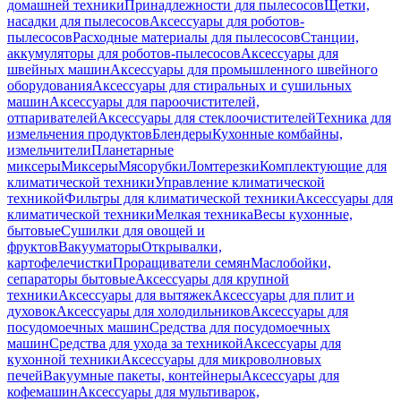
домашней техники
Принадлежности для пылесосов
Щетки,
насадки для пылесосов
Аксессуары для роботов-
пылесосов
Расходные материалы для пылесосов
Станции,
аккумуляторы для роботов-пылесосов
Аксессуары для
швейных машин
Аксессуары для промышленного швейного
оборудования
Аксессуары для стиральных и сушильных
машин
Аксессуары для пароочистителей,
отпаривателей
Аксессуары для стеклоочистителей
Техника для
измельчения продуктов
Блендеры
Кухонные комбайны,
измельчители
Планетарные
миксеры
Миксеры
Мясорубки
Ломтерезки
Комплектующие для
климатической техники
Управление климатической
техникой
Фильтры для климатической техники
Аксессуары для
климатической техники
Мелкая техника
Весы кухонные,
бытовые
Сушилки для овощей и
фруктов
Вакууматоры
Открывалки,
картофелечистки
Проращиватели семян
Маслобойки,
сепараторы бытовые
Аксессуары для крупной
техники
Аксессуары для вытяжек
Аксессуары для плит и
духовок
Аксессуары для холодильников
Аксессуары для
посудомоечных машин
Средства для посудомоечных
машин
Средства для ухода за техникой
Аксессуары для
кухонной техники
Аксессуары для микроволновых
печей
Вакуумные пакеты, контейнеры
Аксессуары для
кофемашин
Аксессуары для мультиварок,