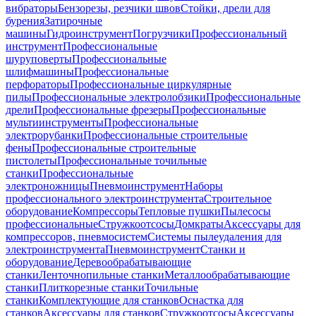
вибраторы
Бензорезы, резчики швов
Стойки, дрели для
бурения
Затирочные
машины
Гидроинструмент
Погрузчики
Профессиональный
инструмент
Профессиональные
шуруповерты
Профессиональные
шлифмашины
Профессиональные
перфораторы
Профессиональные циркулярные
пилы
Профессиональные электролобзики
Профессиональные
дрели
Профессиональные фрезеры
Профессиональные
мультиинструменты
Профессиональные
электрорубанки
Профессиональные строительные
фены
Профессиональные строительные
пистолеты
Профессиональные точильные
станки
Профессиональные
электроножницы
Пневмоинструмент
Наборы
профессионального электроинструмента
Строительное
оборудование
Компрессоры
Тепловые пушки
Пылесосы
профессиональные
Стружкоотсосы
Домкраты
Аксессуары для
компрессоров, пневмосистем
Системы пылеудаления для
электроинструмента
Пневмоинструмент
Станки и
оборудование
Деревообрабатывающие
станки
Ленточнопильные станки
Металлообрабатывающие
станки
Плиткорезные станки
Точильные
станки
Комплектующие для станков
Оснастка для
станков
Аксессуары для станков
Стружкоотсосы
Аксессуары