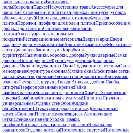
напольные покрытия
Виниловые
полы
Ковролин
Паркет
Искусственная трава
Аксессуары для
напольных покрытий и плитки
Подложка
Плинтусы, уголки,
обводы для труб
Плинтусы для сантехники
Фуги для
плитки
Порожки, профили для пола и плитки
Приспособления
для укладки плитки
Системы выравнивания
плитки
Аксессуары для напольных
покрытий
Реставрационные материалы
Двери и арки
Двери
входные
Двери межкомнатные
Арки межкомнатные
Москитные
сетки
Двери для бани и сауны
Коробки и
фурнитура
Наличники, коробки, доборы
Ручки дверные
Замки
дверные
Петли дверные
Фурнитура дверная
Доводчики
дверные
Окна и подоконники
Окна
Подоконники, отливы
Окна
мансардные
Фурнитура оконная
Мягкие окна
Москитные сетки
на окна
Жалюзи уличные
Пленки солнцезащитные
Крепежные
изделия
Саморезы, шурупы
Гвозди
Анкеры, дюбели
Скобы,
штифты
Перфорированный крепеж
Гайки,
шайбы
Заклепки
Болты, винты, шпильки
Хомуты
Химические
анкеры
Карабины
Фиксаторы арматуры
Шплинты
Пружины
универсальные
Отделка стен
Обои
Жидкие
обои
Фотообои
Штукатурки декоративные
Декоративный
камень
Скинали
Пленки самоклеящиеся
Армирующие
сетки
Стеновые панели
Уголки, маяки,
профили
Вагонка
Стеклохолсты, флизелин
Экраны для
радиаторов
Отделка потолка
Потолочные системы
Потолочные