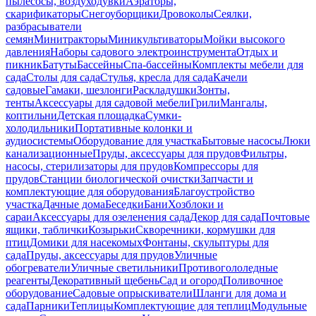
пылесосы, воздуходувки
Аэраторы,
скарификаторы
Снегоуборщики
Дровоколы
Сеялки,
разбрасыватели
семян
Минитракторы
Миникультиваторы
Мойки высокого
давления
Наборы садового электроинструмента
Отдых и
пикник
Батуты
Бассейны
Спа-бассейны
Комплекты мебели для
сада
Столы для сада
Стулья, кресла для сада
Качели
садовые
Гамаки, шезлонги
Раскладушки
Зонты,
тенты
Аксессуары для садовой мебели
Грили
Мангалы,
коптильни
Детская площадка
Сумки-
холодильники
Портативные колонки и
аудиосистемы
Оборудование для участка
Бытовые насосы
Люки
канализационные
Пруды, аксессуары для прудов
Фильтры,
насосы, стерилизаторы для прудов
Компрессоры для
прудов
Станции биологической очистки
Запчасти и
комплектующие для оборудования
Благоустройство
участка
Дачные дома
Беседки
Бани
Хозблоки и
сараи
Аксессуары для озеленения сада
Декор для сада
Почтовые
ящики, таблички
Козырьки
Скворечники, кормушки для
птиц
Домики для насекомых
Фонтаны, скульптуры для
сада
Пруды, аксессуары для прудов
Уличные
обогреватели
Уличные светильники
Противогололедные
реагенты
Декоративный щебень
Сад и огород
Поливочное
оборудование
Садовые опрыскиватели
Шланги для дома и
сада
Парники
Теплицы
Комплектующие для теплиц
Модульные