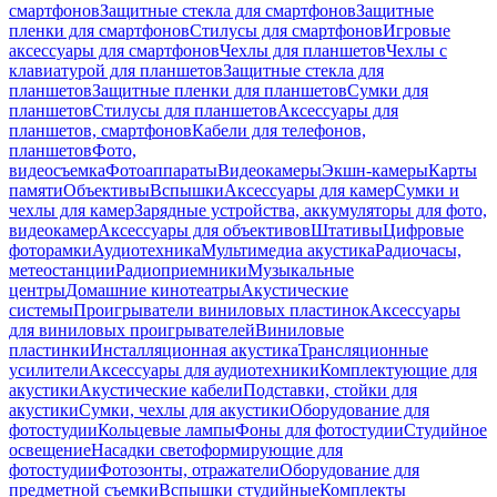
смартфонов
Защитные стекла для смартфонов
Защитные
пленки для смартфонов
Стилусы для смартфонов
Игровые
аксессуары для смартфонов
Чехлы для планшетов
Чехлы с
клавиатурой для планшетов
Защитные стекла для
планшетов
Защитные пленки для планшетов
Сумки для
планшетов
Стилусы для планшетов
Аксессуары для
планшетов, смартфонов
Кабели для телефонов,
планшетов
Фото,
видеосъемка
Фотоаппараты
Видеокамеры
Экшн-камеры
Карты
памяти
Объективы
Вспышки
Аксессуары для камер
Сумки и
чехлы для камер
Зарядные устройства, аккумуляторы для фото,
видеокамер
Аксессуары для объективов
Штативы
Цифровые
фоторамки
Аудиотехника
Мультимедиа акустика
Радиочасы,
метеостанции
Радиоприемники
Музыкальные
центры
Домашние кинотеатры
Акустические
системы
Проигрыватели виниловых пластинок
Аксессуары
для виниловых проигрывателей
Виниловые
пластинки
Инсталляционная акустика
Трансляционные
усилители
Аксессуары для аудиотехники
Комплектующие для
акустики
Акустические кабели
Подставки, стойки для
акустики
Сумки, чехлы для акустики
Оборудование для
фотостудии
Кольцевые лампы
Фоны для фотостудии
Студийное
освещение
Насадки светоформирующие для
фотостудии
Фотозонты, отражатели
Оборудование для
предметной съемки
Вспышки студийные
Комплекты