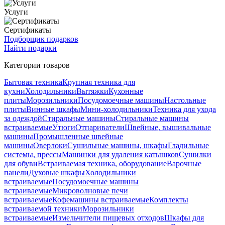
Услуги
Сертификаты
Подборщик подарков
Найти подарки
Категории товаров
Бытовая техника
Крупная техника для
кухни
Холодильники
Вытяжки
Кухонные
плиты
Морозильники
Посудомоечные машины
Настольные
плиты
Винные шкафы
Мини-холодильники
Техника для ухода
за одеждой
Стиральные машины
Стиральные машины
встраиваемые
Утюги
Отпариватели
Швейные, вышивальные
машины
Промышленные швейные
машины
Оверлоки
Сушильные машины, шкафы
Гладильные
системы, прессы
Машинки для удаления катышков
Сушилки
для обуви
Встраиваемая техника, оборудование
Варочные
панели
Духовые шкафы
Холодильники
встраиваемые
Посудомоечные машины
встраиваемые
Микроволновые печи
встраиваемые
Кофемашины встраиваемые
Комплекты
встраиваемой техники
Морозильники
встраиваемые
Измельчители пищевых отходов
Шкафы для