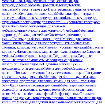
мебель
Шкафы для детской
Полки, стеллажи для
детской
Детские комоды
Кровати детские
Детские
матрасы
Матрасы в кроватку
Наматрасники, защитные чехлы
детские
Мебель для детского сада
Мебельная фурнитура и
аксессуары
Комплектующие для столов
Комплектующие для
стульев
Комплектующие для кроватей и кроваток
Аксессуары
для мебели
Комплектующие для мягкой
мебели
Комплектующие для корпусной мебели
Мебельная
фурнитура
Чехлы для мебели
Системы хранения для
кухни
Товары для безопасности детей
Мебель для самых
маленьких
Кроватки для новорожденных
Пеленальные
столики, комоды, матрасы
Манежи, кровати-манежи
Матрасы в
кроватку
Наматрасники, защитные чехлы в кроватку
Садовая
мебель
Садовые диваны, кресла
Садовые стулья
Садовые,
уличные столы
Комплекты мебели для сада
Гамаки,
шезлонги
Качели садовые
Надувная мебель
Кухни
походные
Столы для сада
Мебель для учебы
Столы, стулья
детские
Письменные столы
Растущие столы и парты
Растущие
кресла и стулья для учебы
Мебель для бани и сауны
Стулья,
табуретки, подставки для бани
Скамьи для бани
Столы для
бани
Журнальные столики для бани
Мебель для кабинета и
офиса
Столы офисные, компьютерные
Кресла, стулья для
офиса
Мягкая мебель для офиса
Шкафы офисные
Стеллажи,
полки для документов
Офисные тумбы
Комплекты мебели для
кабинета
Мебель для лоджии и балкона
Комплекты мебели для