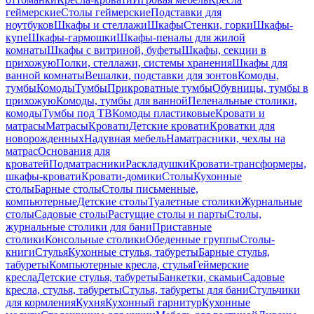
геймерские
Столы геймерские
Подставки для
ноутбуков
Шкафы и стеллажи
Шкафы
Стенки, горки
Шкафы-
купе
Шкафы-гармошки
Шкафы-пеналы для жилой
комнаты
Шкафы с витриной, буфеты
Шкафы, секции в
прихожую
Полки, стеллажи, системы хранения
Шкафы для
ванной комнаты
Вешалки, подставки для зонтов
Комоды,
тумбы
Комоды
Тумбы
Прикроватные тумбы
Обувницы, тумбы в
прихожую
Комоды, тумбы для ванной
Пеленальные столики,
комоды
Тумбы под ТВ
Комоды пластиковые
Кровати и
матрасы
Матрасы
Кровати
Детские кровати
Кроватки для
новорожденных
Надувная мебель
Наматрасники, чехлы на
матрас
Основания для
кроватей
Подматрасники
Раскладушки
Кровати-трансформеры,
шкафы-кровати
Кровати-домики
Столы
Кухонные
столы
Барные столы
Столы письменные,
компьютерные
Детские столы
Туалетные столики
Журнальные
столы
Садовые столы
Растущие столы и парты
Столы,
журнальные столики для бани
Приставные
столики
Консольные столики
Обеденные группы
Столы-
книги
Стулья
Кухонные стулья, табуреты
Барные стулья,
табуреты
Компьютерные кресла, стулья
Геймерские
кресла
Детские стулья, табуреты
Банкетки, скамьи
Садовые
кресла, стулья, табуреты
Стулья, табуреты для бани
Стульчики
для кормления
Кухня
Кухонный гарнитур
Кухонные