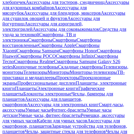
хлебопечек
Аксессуары для тостеров, сэндвичниц
Аксессуары
для кухонных комбайнов
Аксессуары для
мясорубок
Аксессуары для блендеров, миксеров
Аксессуары
для сушилок овощей и фруктов
Аксессуары для
йогуртниц
Аксессуары для аэрогрилей,
электрогрилей
Аксессуары для соковыжималок
Средства для
ухода за техникой
Смартфоны, ТВ и
электроника
Смартфоны
Смартфоны
Смартфоны
восстановленные
Смартфоны Apple
Смартфоны
Xiaomi
Смартфоны Samsung
Смартфоны Honor
Смартфоны
Huawei
Смартфоны POCO
Смартфоны Infinix
Смартфоны
Tecno
Смартфоны Realme
Смартфоны Samsung Galaxy S26
series
Кнопочные телефоны
Складные смартфоны
Телевизоры,
мониторы
Телевизоры
Мониторы
Мониторы-телевизоры
ТВ-
приставки и медиаплееры
Проекторы
Проекционные
экраны
Профессиональные дисплеи
Планшеты, электронные
книги
Планшеты
Электронные книги
Графические
планшеты
Блокноты электронные
Чехлы, бамперы для
планшетов
Аксессуары для планшетов,
смартфонов
Аксессуары для электронных книг
Смарт-часы,
аксессуары
Умные часы
Фитнес-браслеты
Умные часы
детские
Умные часы, фитнес-браслеты
Ремешки, аксессуары
для умных часов
Кабели для умных часов
Аксессуары для
смартфонов, планшетов
Зарядные устройства для телефонов,
планшетов
Чехлы, защитные стекла для телефонов
Чехлы для