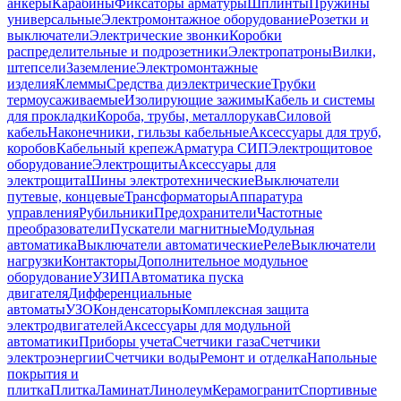
анкеры
Карабины
Фиксаторы арматуры
Шплинты
Пружины
универсальные
Электромонтажное оборудование
Розетки и
выключатели
Электрические звонки
Коробки
распределительные и подрозетники
Электропатроны
Вилки,
штепсели
Заземление
Электромонтажные
изделия
Клеммы
Средства диэлектрические
Трубки
термоусаживаемые
Изолирующие зажимы
Кабель и системы
для прокладки
Короба, трубы, металлорукав
Силовой
кабель
Наконечники, гильзы кабельные
Аксессуары для труб,
коробов
Кабельный крепеж
Арматура СИП
Электрощитовое
оборудование
Электрощиты
Аксессуары для
электрощита
Шины электротехнические
Выключатели
путевые, концевые
Трансформаторы
Аппаратура
управления
Рубильники
Предохранители
Частотные
преобразователи
Пускатели магнитные
Модульная
автоматика
Выключатели автоматические
Реле
Выключатели
нагрузки
Контакторы
Дополнительное модульное
оборудование
УЗИП
Автоматика пуска
двигателя
Дифференциальные
автоматы
УЗО
Конденсаторы
Комплексная защита
электродвигателей
Аксессуары для модульной
автоматики
Приборы учета
Счетчики газа
Счетчики
электроэнергии
Счетчики воды
Ремонт и отделка
Напольные
покрытия и
плитка
Плитка
Ламинат
Линолеум
Керамогранит
Спортивные