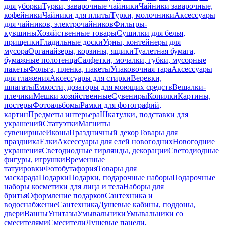
для уборки
Турки, заварочные чайники
Чайники заварочные,
кофейники
Чайники для плиты
Турки, молочники
Аксессуары
для чайников, электрочайников
Фильтры-
кувшины
Хозяйственные товары
Сушилки для белья,
прищепки
Гладильные доски
Урны, контейнеры для
мусора
Органайзеры, корзины, ящики
Туалетная бумага,
бумажные полотенца
Салфетки, мочалки, губки, мусорные
пакеты
Фольга, пленка, пакеты
Упаковочная тара
Аксессуары
для глажения
Аксессуары для стирки
Веревки,
шпагаты
Емкости, дозаторы для моющих средств
Вешалки-
плечики
Мешки хозяйственные
Сувениры
Копилки
Картины,
постеры
Фотоальбомы
Рамки для фотографий,
картин
Предметы интерьера
Шкатулки, подставки для
украшений
Статуэтки
Магниты
сувенирные
Иконы
Праздничный декор
Товары для
праздника
Елки
Аксессуары для елей новогодних
Новогодние
украшения
Светодиодные гирлянды, декорации
Светодиодные
фигуры, игрушки
Временные
татуировки
Фотобутафория
Товары для
маскарада
Подарки
Подарки, подарочные наборы
Подарочные
наборы косметики для лица и тела
Наборы для
бритья
Оформление подарков
Сантехника и
водоснабжение
Сантехника
Душевые кабины, поддоны,
двери
Ванны
Унитазы
Умывальники
Умывальники со
смесителями
Смесители
Душевые панели,