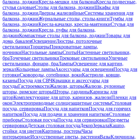
балкона, лоджии
Кресла-мешки для балкона
Кресла подвесные,
стулья садовые
Столы для балкона, лоджии
Шкафы для
балкона, лоджии
Дверцы жалюзийные
Системы хранения для
балкона, лоджии
Журнальные столы, столы-книги
Тумбы для
балкона, лоджии
Кресла-качалки, кресла-маятники
Стулья для
балкона, лоджии
Кресла, пуфы для балкона,
лоджии
Компактные столы для балкона, лоджии
Товары для
дома, бакалея
Освещение
Люстры, потолочные
светильники
Торшеры
Прикроватные лампы,
ночники
Настольные лампы
Споты
Настенные светильники,
бра
Точечные светильники
Трековые светильники
Уличные
светильники, фонари, бра
Лампы
Освещение для картин,
зеркал
Кольцевые лампы
Аксессуары для освещения
Посуда для
готовки
Сковороды, сотейники, воки
Кастрюли, ковши,
казаны
Посуда для СВЧ
Крышки и аксессуары для
посуды
Гастроемкости
Жалюзи, шторы
Жалюзи, рулонные
шторы, римские шторы
Шторы, гардины
Карнизы для
штор
Комплектующие для штор, карнизов, жалюзи
Пленки для
окон
Электроприводные солнцезащитные системы
Столовая
посуда, сервировка
Посуда для напитков
Посуда для горячих
напитков
Посуда для подачи и хранения напитков
Столовые
приборы
Столовая посуда
Посуда для сервировки
Предметы
сервировки
Детская столовая посуда
Декор
Зеркала
Кашпо,
стойки для цветов
Картины, постеры
Часы
интерьерные
Искусственные цветы, растения
Вазы
Ключницы,