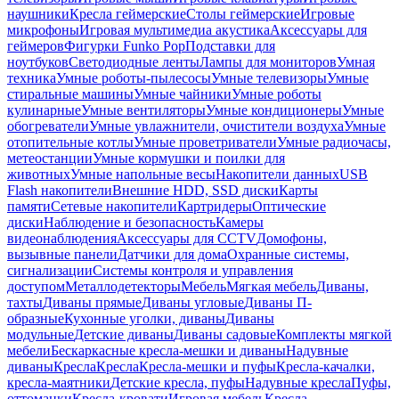
наушники
Кресла геймерские
Столы геймерские
Игровые
микрофоны
Игровая мультимедиа акустика
Аксессуары для
геймеров
Фигурки Funko Pop
Подставки для
ноутбуков
Светодиодные ленты
Лампы для мониторов
Умная
техника
Умные роботы-пылесосы
Умные телевизоры
Умные
стиральные машины
Умные чайники
Умные роботы
кулинарные
Умные вентиляторы
Умные кондиционеры
Умные
обогреватели
Умные увлажнители, очистители воздуха
Умные
отопительные котлы
Умные проветриватели
Умные радиочасы,
метеостанции
Умные кормушки и поилки для
животных
Умные напольные весы
Накопители данных
USB
Flash накопители
Внешние HDD, SSD диски
Карты
памяти
Сетевые накопители
Картридеры
Оптические
диски
Наблюдение и безопасность
Камеры
видеонаблюдения
Аксессуары для CCTV
Домофоны,
вызывные панели
Датчики для дома
Охранные системы,
сигнализации
Системы контроля и управления
доступом
Металлодетекторы
Мебель
Мягкая мебель
Диваны,
тахты
Диваны прямые
Диваны угловые
Диваны П-
образные
Кухонные уголки, диваны
Диваны
модульные
Детские диваны
Диваны садовые
Комплекты мягкой
мебели
Бескаркасные кресла-мешки и диваны
Надувные
диваны
Кресла
Кресла
Кресла-мешки и пуфы
Кресла-качалки,
кресла-маятники
Детские кресла, пуфы
Надувные кресла
Пуфы,
оттоманки
Кресла-кровати
Игровая мебель
Кресла