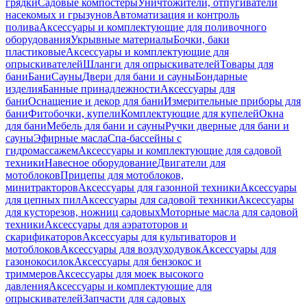
грядки
Садовые компостеры
Уничтожители, отпугиватели
насекомых и грызунов
Автоматизация и контроль
полива
Аксессуары и комплектующие для поливочного
оборудования
Укрывные материалы
Бочки, баки
пластиковые
Аксессуары и комплектующие для
опрыскивателей
Шланги для опрыскивателей
Товары для
бани
Бани
Сауны
Двери для бани и сауны
Бондарные
изделия
Банные принадлежности
Аксессуары для
бани
Оснащение и декор для бани
Измерительные приборы для
бани
Фитобочки, купели
Комплектующие для купелей
Окна
для бани
Мебель для бани и сауны
Ручки дверные для бани и
сауны
Эфирные масла
Спа-бассейны с
гидромассажем
Аксессуары и комплектующие для садовой
техники
Навесное оборудование
Двигатели для
мотоблоков
Прицепы для мотоблоков,
минитракторов
Аксессуары для газонной техники
Аксессуары
для цепных пил
Аксессуары для садовой техники
Аксессуары
для кусторезов, ножниц садовых
Моторные масла для садовой
техники
Аксессуары для аэратоторов и
скарификаторов
Аксессуары для культиваторов и
мотоблоков
Аксессуары для воздуходувок
Аксессуары для
газонокосилок
Аксессуары для бензокос и
триммеров
Аксессуары для моек высокого
давления
Аксессуары и комплектующие для
опрыскивателей
Запчасти для садовых