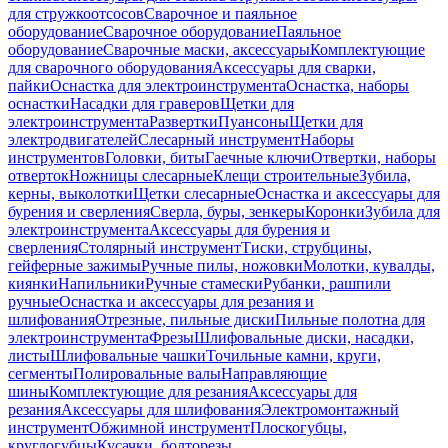
для стружкоотсосов
Сварочное и паяльное
оборудование
Сварочное оборудование
Паяльное
оборудование
Сварочные маски, аксессуары
Комплектующие
для сварочного оборудования
Аксессуары для сварки,
пайки
Оснастка для электроинструмента
Оснастка, наборы
оснастки
Насадки для граверов
Щетки для
электроинструмента
Развертки
Пуансоны
Щетки для
электродвигателей
Слесарный инструмент
Наборы
инструментов
Головки, биты
Гаечные ключи
Отвертки, наборы
отверток
Ножницы слесарные
Клещи строительные
Зубила,
керны, выколотки
Щетки слесарные
Оснастка и аксессуары для
бурения и сверления
Сверла, буры, зенкеры
Коронки
Зубила для
электроинструмента
Аксессуары для бурения и
сверления
Столярный инструмент
Тиски, струбцины,
гейферные зажимы
Ручные пилы, ножовки
Молотки, кувалды,
киянки
Напильники
Ручные стамески
Рубанки, рашпили
ручные
Оснастка и аксессуары для резания и
шлифования
Отрезные, пильные диски
Пильные полотна для
электроинструмента
Фрезы
Шлифовальные диски, насадки,
листы
Шлифовальные чашки
Точильные камни, круги,
сегменты
Полировальные валы
Направляющие
шины
Комплектующие для резания
Аксессуары для
резания
Аксессуары для шлифования
Электромонтажный
инструмент
Обжимной инструмент
Плоскогубцы,
круглогубцы
Кусачки, болторезы,