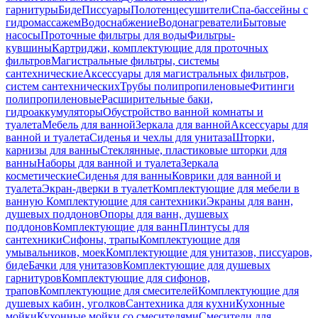
гарнитуры
Биде
Писсуары
Полотенцесушители
Спа-бассейны с
гидромассажем
Водоснабжение
Водонагреватели
Бытовые
насосы
Проточные фильтры для воды
Фильтры-
кувшины
Картриджи, комплектующие для проточных
фильтров
Магистральные фильтры, системы
сантехнические
Аксессуары для магистральных фильтров,
систем сантехнических
Трубы полипропиленовые
Фитинги
полипропиленовые
Расширительные баки,
гидроаккумуляторы
Обустройство ванной комнаты и
туалета
Мебель для ванной
Зеркала для ванной
Аксессуары для
ванной и туалета
Сиденья и чехлы для унитаза
Шторки,
карнизы для ванны
Стеклянные, пластиковые шторки для
ванны
Наборы для ванной и туалета
Зеркала
косметические
Сиденья для ванны
Коврики для ванной и
туалета
Экран-дверки в туалет
Комплектующие для мебели в
ванную
Комплектующие для сантехники
Экраны для ванн,
душевых поддонов
Опоры для ванн, душевых
поддонов
Комплектующие для ванн
Плинтусы для
сантехники
Сифоны, трапы
Комплектующие для
умывальников, моек
Комплектующие для унитазов, писсуаров,
биде
Бачки для унитазов
Комплектующие для душевых
гарнитуров
Комплектующие для сифонов,
трапов
Комплектующие для смесителей
Комплектующие для
душевых кабин, уголков
Сантехника для кухни
Кухонные
мойки
Кухонные мойки со смесителями
Смесители для