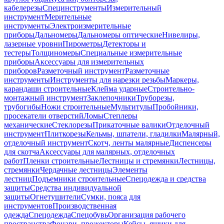
кабелерезы
Специнструменты
Измерительный
инструмент
Мерительные
инструменты
Электроизмерительные
приборы
Дальномеры
Дальномеры оптические
Нивелиры,
лазерные уровни
Пирометры
Детекторы и
тестеры
Толщиномеры
Специальные измерительные
приборы
Аксессуары для измерительных
приборов
Разметочный инструмент
Разметочные
инструменты
Инструменты для нарезки резьбы
Маркеры,
карандаши строительные
Клейма ударные
Строительно-
монтажный инструмент
Заклепочники
Труборезы,
трубогибы
Ножи строительные
Мультитулы
Пробойники,
просекатели отверстий
Ломы
Степлеры
механические
Стеклорезы
Прикаточные валики
Отделочный
инструмент
Плиткорезы
Кельмы, шпатели, гладилки
Малярный,
отделочный инструмент
Скотч, ленты малярные
Диспенсеры
для скотча
Аксессуары для малярных, отделочных
работ
Пленки строительные
Лестницы и стремянки
Лестницы,
стремянки
Чердачные лестницы
Элементы
лестниц
Подъемники строительные
Спецодежда и средства
защиты
Средства индивидуальной
защиты
Огнетушители
Сумки, пояса для
инструментов
Производственная
одежда
Спецодежда
Спецобувь
Организация рабочего
пространства
Фонари, прожекторы
Кейсы, ящики для