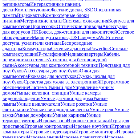
репликаторы
Интерактивные панели,
доски
Комплектующие
Жесткие диски, SSD
Оперативная
память
Видеокарты
Компьютерные блоки
питания
Материнские платы
Системы охлаждения
Корпуса для
компьютеров
Процессоры
Оптические приводы
Аксессуары
для корпусов ПК
Боксы, док-станции для накопителей
Сетевое
оборудование
Маршрутизаторы, DSL-модемы
Wi-Fi точки
доступа, усилители сигнала
Беспроводные
адаптеры
Коммутаторы
Сетевые адаптеры
Powerline
Сетевые
комплектующие
IP-телефония
Медиаконвертеры
Кабели,
переходники сетевые
Антенны для беспроводной
связи
Аксессуары для компьютерной техники
Подставки для
ноутбуков
Аксессуары для ноутбуков
Очки для
компьютера
Рюкзаки для ноутбуков
Сумки, чехлы для
ноутбуков
Средства для ухода за электроникой
Программное
обеспечение
Система Умный дом
Управление умным
домом
Умные колонки, станции
Умные камеры
видеонаблюдения
Умные датчики для дома
Умные
лампы
Умные выключатели
Умные розетки
Умные
светильники
Умные светодиодные ленты
Умные реле
Умные
замки
Умные домофоны
Умные карнизы
Умные
терморегуляторы
Игровая зона
Игровые приставки
Игры для
приставок
Игровые контроллеры
Игровые ноутбуки
Игровые
компьютеры
Игровые видеокарты
Игровые мониторы
Игровые
телевизоры
Игровые мыши
Игровые клавиатуры
Игровые