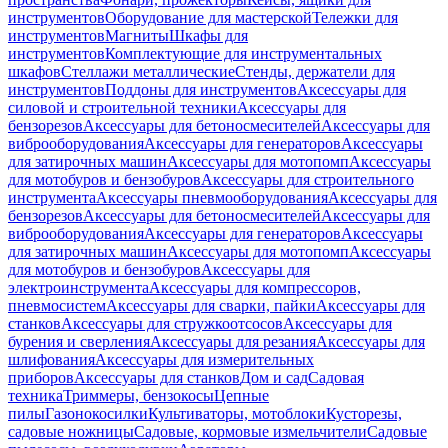
инструментов
Оборудование для мастерской
Тележки для
инструментов
Магниты
Шкафы для
инструментов
Комплектующие для инструментальных
шкафов
Стеллажи металлические
Стенды, держатели для
инструментов
Поддоны для инструментов
Аксессуары для
силовой и строительной техники
Аксессуары для
бензорезов
Аксессуары для бетоносмесителей
Аксессуары для
виброоборудования
Аксессуары для генераторов
Аксессуары
для затирочных машин
Аксессуары для мотопомп
Аксессуары
для мотобуров и бензобуров
Аксессуары для строительного
инструмента
Аксессуары пневмооборудования
Аксессуары для
бензорезов
Аксессуары для бетоносмесителей
Аксессуары для
виброоборудования
Аксессуары для генераторов
Аксессуары
для затирочных машин
Аксессуары для мотопомп
Аксессуары
для мотобуров и бензобуров
Аксессуары для
электроинструмента
Аксессуары для компрессоров,
пневмосистем
Аксессуары для сварки, пайки
Аксессуары для
станков
Аксессуары для стружкоотсосов
Аксессуары для
бурения и сверления
Аксессуары для резания
Аксессуары для
шлифования
Аксессуары для измерительных
приборов
Аксессуары для станков
Дом и сад
Садовая
техника
Триммеры, бензокосы
Цепные
пилы
Газонокосилки
Культиваторы, мотоблоки
Кусторезы,
садовые ножницы
Садовые, кормовые измельчители
Садовые