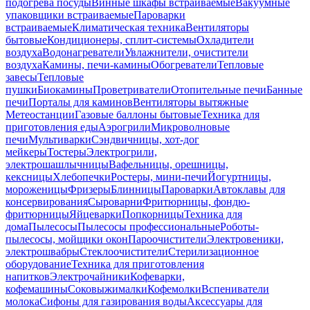
подогрева посуды
Винные шкафы встраиваемые
Вакуумные
упаковщики встраиваемые
Пароварки
встраиваемые
Климатическая техника
Вентиляторы
бытовые
Кондиционеры, сплит-системы
Охладители
воздуха
Водонагреватели
Увлажнители, очистители
воздуха
Камины, печи-камины
Обогреватели
Тепловые
завесы
Тепловые
пушки
Биокамины
Проветриватели
Отопительные печи
Банные
печи
Порталы для каминов
Вентиляторы вытяжные
Метеостанции
Газовые баллоны бытовые
Техника для
приготовления еды
Аэрогрили
Микроволновые
печи
Мультиварки
Сэндвичницы, хот-дог
мейкеры
Тостеры
Электрогрили,
электрошашлычницы
Вафельницы, орешницы,
кексницы
Хлебопечки
Ростеры, мини-печи
Йогуртницы,
мороженицы
Фризеры
Блинницы
Пароварки
Автоклавы для
консервирования
Сыроварни
Фритюрницы, фондю-
фритюрницы
Яйцеварки
Попкорницы
Техника для
дома
Пылесосы
Пылесосы профессиональные
Роботы-
пылесосы, мойщики окон
Пароочистители
Электровеники,
электрошвабры
Стеклоочистители
Стерилизационное
оборудование
Техника для приготовления
напитков
Электрочайники
Кофеварки,
кофемашины
Соковыжималки
Кофемолки
Вспениватели
молока
Сифоны для газирования воды
Аксессуары для