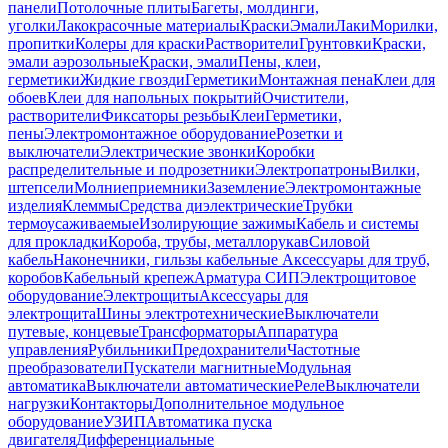
панели
Потолочные плиты
Багеты, молдинги,
уголки
Лакокрасочные материалы
Краски
Эмали
Лаки
Морилки,
пропитки
Колеры для краски
Растворители
Грунтовки
Краски,
эмали аэрозольные
Краски, эмали
Пены, клеи,
герметики
Жидкие гвозди
Герметики
Монтажная пена
Клеи для
обоев
Клеи для напольных покрытий
Очистители,
растворители
Фиксаторы резьбы
Клеи
Герметики,
пены
Электромонтажное оборудование
Розетки и
выключатели
Электрические звонки
Коробки
распределительные и подрозетники
Электропатроны
Вилки,
штепсели
Молниеприемники
Заземление
Электромонтажные
изделия
Клеммы
Средства диэлектрические
Трубки
термоусаживаемые
Изолирующие зажимы
Кабель и системы
для прокладки
Короба, трубы, металлорукав
Силовой
кабель
Наконечники, гильзы кабельные
Аксессуары для труб,
коробов
Кабельный крепеж
Арматура СИП
Электрощитовое
оборудование
Электрощиты
Аксессуары для
электрощита
Шины электротехнические
Выключатели
путевые, концевые
Трансформаторы
Аппаратура
управления
Рубильники
Предохранители
Частотные
преобразователи
Пускатели магнитные
Модульная
автоматика
Выключатели автоматические
Реле
Выключатели
нагрузки
Контакторы
Дополнительное модульное
оборудование
УЗИП
Автоматика пуска
двигателя
Дифференциальные