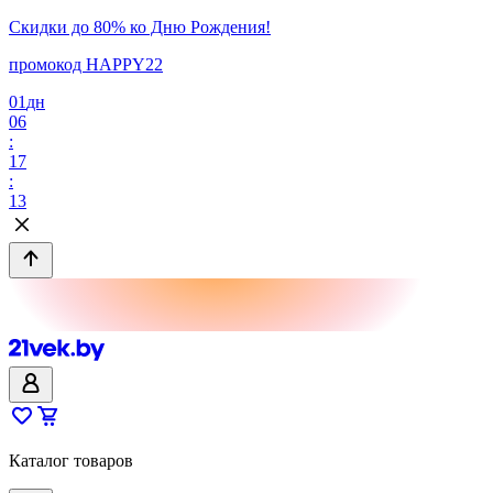
Скидки до 80% ко Дню Рождения!
промокод HAPPY22
01
дн
06
:
17
:
13
Каталог товаров