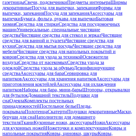
газетницы
Свечи, подсвечники
Предметы интерьера
Ширмы
декоративные
Посуда для выпечки, запекания
Формы для
выпечки, запекания
Посуда для запекания
Аксессуары для
выпечки
Бумага, фольга, рукава для выпечки
Бытовая
химия
Средства для стирки
Средства для посудомоечных
машин
Универсальные, специальные чистящие
средства
Чистящие средства для стекол и зеркал
Чистящие
средства для ванной и туалета
Чистящие средства для
кухни
Средства для мытья посуды
Чистящие средства для
мебели
Чистящие средства для напольных покрытий и
ковров
Средства для ухода за техникой
Освежители
воздуха
Средства от насекомых
Средства ухода за
одеждой
Средства ухода за обувью
Дезинфицирующие
средства
Аксессуары для бара
Сервировка для
напитков
Аксессуары для хранения напитков
Аксессуары для
приготовления коктейлей
Аксессуары для охлаждения
напитков
Наборы для бара, мини-бары
Штопоры, открывалки
для бутылок
Домашний текстиль
Подушки для
сна
Одеяла
Комплекты постельных
принадлежностей
Постельное белье
Пледы,
покрывала
Полотенца
Скатерти
Подушки декоративные
Маски,
беруши для сна
Наполнители для домашнего
текстиля
Ткани
Кухонные ножи, аксессуары
Ножи
Аксессуары
для кухонных ножей
Ножеточки и комплектующие
Ковры и
напольные покрытия
Ковры, циновки, шкуры
Ковры,