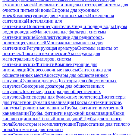
кухонных моек
Измельчители пищевых отходов
Системы для
очистки питьевой воды
Сифоны для кухонных
моек
Комплектующие для кухонных моек
Инженерная
сантехника
Инсталляции для
сантехники
Полотенцесушители
Отвод и подвод воды
Трубы
водопроводные
Магистральные фильтры, системы
сантехнические
Комплектующие для радиаторов,
полотенцесушителей
Монтажные комплекты для
сантехники
Регулирующая арматура
Системы защиты от
протечек
Люки сантехнические
Аксессуары для
магистральных фильтров, систем
сантехнических
Фитинги
Комплектующие для
инсталляций
Опрессовочные насосы
Сантехника для
общественных мест
Аксессуары для общественных
санузлов
Сушилки для рук
Дозаторы для общественных
санузлов
Сенсорные дозаторы для общественных
санузлов
Локтевые дозаторы для общественных
санузлов
Диспенсеры для бумажных полотенец
Диспенсеры
для туалетной бумаги
Канализация
Тросы сантехнические,
вантузы
Прочистные машины
Трубы, фитинги внутренней
канализации
Трубы, фитинги наружной канализации
Люки
канализационные
Теплый пол водяной
Трубы для теплого
пола
Коллекторы и комплектующие
Термостатика для теплого
пола
Автоматика для теплого
пола
Строительство
Строительные смеси и грунтовки
Клеевые