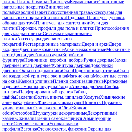
плитка
Плитка
Ламинат
Линолеум
Керамогранит
Спортивные
напольные покрытия
Виниловые
полы
Ковролин
Паркет
Искусственная трава
Аксессуары для
напольных покрытий и плитки
Подложка
Плинтусы, уголки,
обводы для труб
Плинтусы для сантехники
Фуги для
плитки
Порожки, профили для пола и плитки
Приспособления
для укладки плитки
Системы выравнивания
плитки
Аксессуары для напольных
покрытий
Реставрационные материалы
Двери и арки
Двери
входные
Двери межкомнатные
Арки межкомнатные
Москитные
сетки
Двери для бани и сауны
Коробки и
фурнитура
Наличники, коробки, доборы
Ручки дверные
Замки
дверные
Петли дверные
Фурнитура дверная
Доводчики
дверные
Окна и подоконники
Окна
Подоконники, отливы
Окна
мансардные
Фурнитура оконная
Мягкие окна
Москитные сетки
на окна
Жалюзи уличные
Пленки солнцезащитные
Крепежные
изделия
Саморезы, шурупы
Гвозди
Анкеры, дюбели
Скобы,
штифты
Перфорированный крепеж
Гайки,
шайбы
Заклепки
Болты, винты, шпильки
Хомуты
Химические
анкеры
Карабины
Фиксаторы арматуры
Шплинты
Пружины
универсальные
Отделка стен
Обои
Жидкие
обои
Фотообои
Штукатурки декоративные
Декоративный
камень
Скинали
Пленки самоклеящиеся
Армирующие
сетки
Стеновые панели
Уголки, маяки,
профили
Вагонка
Стеклохолсты, флизелин
Экраны для