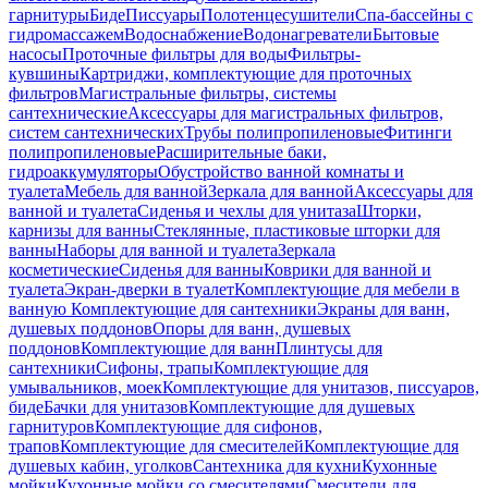
гарнитуры
Биде
Писсуары
Полотенцесушители
Спа-бассейны с
гидромассажем
Водоснабжение
Водонагреватели
Бытовые
насосы
Проточные фильтры для воды
Фильтры-
кувшины
Картриджи, комплектующие для проточных
фильтров
Магистральные фильтры, системы
сантехнические
Аксессуары для магистральных фильтров,
систем сантехнических
Трубы полипропиленовые
Фитинги
полипропиленовые
Расширительные баки,
гидроаккумуляторы
Обустройство ванной комнаты и
туалета
Мебель для ванной
Зеркала для ванной
Аксессуары для
ванной и туалета
Сиденья и чехлы для унитаза
Шторки,
карнизы для ванны
Стеклянные, пластиковые шторки для
ванны
Наборы для ванной и туалета
Зеркала
косметические
Сиденья для ванны
Коврики для ванной и
туалета
Экран-дверки в туалет
Комплектующие для мебели в
ванную
Комплектующие для сантехники
Экраны для ванн,
душевых поддонов
Опоры для ванн, душевых
поддонов
Комплектующие для ванн
Плинтусы для
сантехники
Сифоны, трапы
Комплектующие для
умывальников, моек
Комплектующие для унитазов, писсуаров,
биде
Бачки для унитазов
Комплектующие для душевых
гарнитуров
Комплектующие для сифонов,
трапов
Комплектующие для смесителей
Комплектующие для
душевых кабин, уголков
Сантехника для кухни
Кухонные
мойки
Кухонные мойки со смесителями
Смесители для