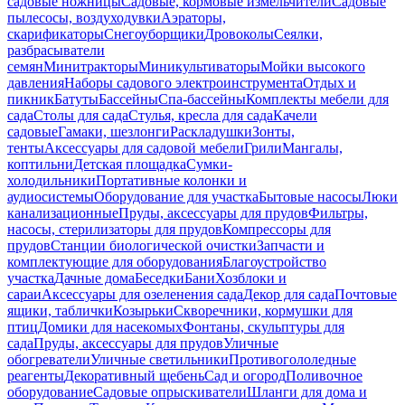
садовые ножницы
Садовые, кормовые измельчители
Садовые
пылесосы, воздуходувки
Аэраторы,
скарификаторы
Снегоуборщики
Дровоколы
Сеялки,
разбрасыватели
семян
Минитракторы
Миникультиваторы
Мойки высокого
давления
Наборы садового электроинструмента
Отдых и
пикник
Батуты
Бассейны
Спа-бассейны
Комплекты мебели для
сада
Столы для сада
Стулья, кресла для сада
Качели
садовые
Гамаки, шезлонги
Раскладушки
Зонты,
тенты
Аксессуары для садовой мебели
Грили
Мангалы,
коптильни
Детская площадка
Сумки-
холодильники
Портативные колонки и
аудиосистемы
Оборудование для участка
Бытовые насосы
Люки
канализационные
Пруды, аксессуары для прудов
Фильтры,
насосы, стерилизаторы для прудов
Компрессоры для
прудов
Станции биологической очистки
Запчасти и
комплектующие для оборудования
Благоустройство
участка
Дачные дома
Беседки
Бани
Хозблоки и
сараи
Аксессуары для озеленения сада
Декор для сада
Почтовые
ящики, таблички
Козырьки
Скворечники, кормушки для
птиц
Домики для насекомых
Фонтаны, скульптуры для
сада
Пруды, аксессуары для прудов
Уличные
обогреватели
Уличные светильники
Противогололедные
реагенты
Декоративный щебень
Сад и огород
Поливочное
оборудование
Садовые опрыскиватели
Шланги для дома и