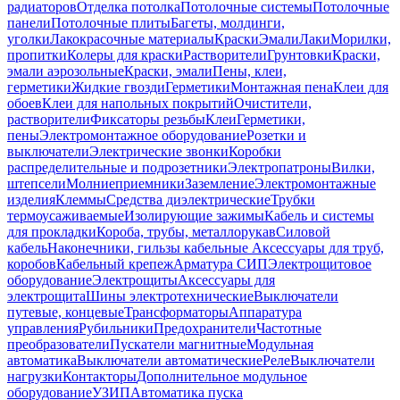
радиаторов
Отделка потолка
Потолочные системы
Потолочные
панели
Потолочные плиты
Багеты, молдинги,
уголки
Лакокрасочные материалы
Краски
Эмали
Лаки
Морилки,
пропитки
Колеры для краски
Растворители
Грунтовки
Краски,
эмали аэрозольные
Краски, эмали
Пены, клеи,
герметики
Жидкие гвозди
Герметики
Монтажная пена
Клеи для
обоев
Клеи для напольных покрытий
Очистители,
растворители
Фиксаторы резьбы
Клеи
Герметики,
пены
Электромонтажное оборудование
Розетки и
выключатели
Электрические звонки
Коробки
распределительные и подрозетники
Электропатроны
Вилки,
штепсели
Молниеприемники
Заземление
Электромонтажные
изделия
Клеммы
Средства диэлектрические
Трубки
термоусаживаемые
Изолирующие зажимы
Кабель и системы
для прокладки
Короба, трубы, металлорукав
Силовой
кабель
Наконечники, гильзы кабельные
Аксессуары для труб,
коробов
Кабельный крепеж
Арматура СИП
Электрощитовое
оборудование
Электрощиты
Аксессуары для
электрощита
Шины электротехнические
Выключатели
путевые, концевые
Трансформаторы
Аппаратура
управления
Рубильники
Предохранители
Частотные
преобразователи
Пускатели магнитные
Модульная
автоматика
Выключатели автоматические
Реле
Выключатели
нагрузки
Контакторы
Дополнительное модульное
оборудование
УЗИП
Автоматика пуска