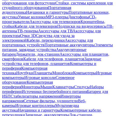
оборудования для фотостудии
Стойки, системы крепления для
студийного оборудования
Портативная
аудиотехника
Наушники и гарнитуры
Портативные колонки,
акустика
Умные колонки
MP3-плееры
Диктофоны
CD-
проигрыватели
Аксессуары для телевизоров
Кронштейны,
стойки
Кабели для телевизоров
Подписки на видеосервисы
ТВ-
антенны
ТВ-тюнеры
Аксессуары для ТВ
Аксессуары для
проектора
Очки 3D
Средства для ухода за
электроникой
Кабели, переходники
Аксессуары для
портативных устройств
Портативные аккумуляторы
Элементы
питания, зарядные устройства
Аккумуляторные
батареи
Держатели, док-станции
Аксессуары для планшетов,
смартфонов
Кабели для телефонов, планшетов
Зарядные
устройства для телефонов, планшетов
Компьютеры и
периферия
Компьютерная
техника
Ноутбуки
Планшеты
Моноблоки
Компьютеры
Игровые
компьютеры
Игровые консоли
Серверное
оборудование
Компьютерная
периферия
Мониторы
Мыши
Клавиатуры
Стилусы
Наборы
периферии
Источники бесперебойного питания
Батареи для
ИБП
Стабилизаторы напряжения
Инверторы
напряжения
Сетевые фильтры, удлинители
Веб-
камеры
Игровые контроллеры
Мультимедиа
акустика
Наушники и гарнитуры
Компьютерные кабели,
переходники
Зарядные, аккумуляторы
Док-станции,