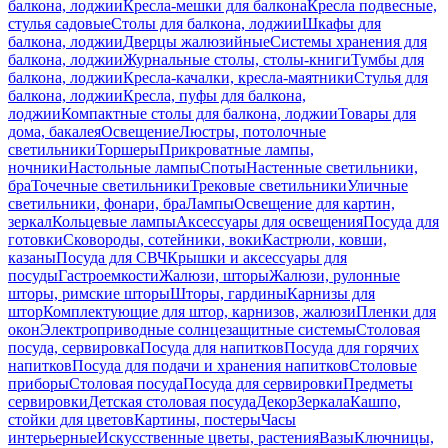
балкона, лоджии
Кресла-мешки для балкона
Кресла подвесные,
стулья садовые
Столы для балкона, лоджии
Шкафы для
балкона, лоджии
Дверцы жалюзийные
Системы хранения для
балкона, лоджии
Журнальные столы, столы-книги
Тумбы для
балкона, лоджии
Кресла-качалки, кресла-маятники
Стулья для
балкона, лоджии
Кресла, пуфы для балкона,
лоджии
Компактные столы для балкона, лоджии
Товары для
дома, бакалея
Освещение
Люстры, потолочные
светильники
Торшеры
Прикроватные лампы,
ночники
Настольные лампы
Споты
Настенные светильники,
бра
Точечные светильники
Трековые светильники
Уличные
светильники, фонари, бра
Лампы
Освещение для картин,
зеркал
Кольцевые лампы
Аксессуары для освещения
Посуда для
готовки
Сковороды, сотейники, воки
Кастрюли, ковши,
казаны
Посуда для СВЧ
Крышки и аксессуары для
посуды
Гастроемкости
Жалюзи, шторы
Жалюзи, рулонные
шторы, римские шторы
Шторы, гардины
Карнизы для
штор
Комплектующие для штор, карнизов, жалюзи
Пленки для
окон
Электроприводные солнцезащитные системы
Столовая
посуда, сервировка
Посуда для напитков
Посуда для горячих
напитков
Посуда для подачи и хранения напитков
Столовые
приборы
Столовая посуда
Посуда для сервировки
Предметы
сервировки
Детская столовая посуда
Декор
Зеркала
Кашпо,
стойки для цветов
Картины, постеры
Часы
интерьерные
Искусственные цветы, растения
Вазы
Ключницы,