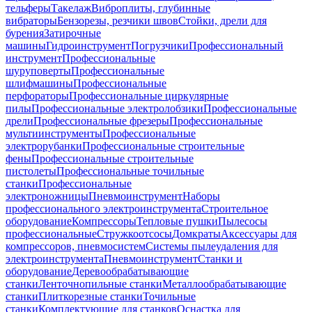
тельферы
Такелаж
Виброплиты, глубинные
вибраторы
Бензорезы, резчики швов
Стойки, дрели для
бурения
Затирочные
машины
Гидроинструмент
Погрузчики
Профессиональный
инструмент
Профессиональные
шуруповерты
Профессиональные
шлифмашины
Профессиональные
перфораторы
Профессиональные циркулярные
пилы
Профессиональные электролобзики
Профессиональные
дрели
Профессиональные фрезеры
Профессиональные
мультиинструменты
Профессиональные
электрорубанки
Профессиональные строительные
фены
Профессиональные строительные
пистолеты
Профессиональные точильные
станки
Профессиональные
электроножницы
Пневмоинструмент
Наборы
профессионального электроинструмента
Строительное
оборудование
Компрессоры
Тепловые пушки
Пылесосы
профессиональные
Стружкоотсосы
Домкраты
Аксессуары для
компрессоров, пневмосистем
Системы пылеудаления для
электроинструмента
Пневмоинструмент
Станки и
оборудование
Деревообрабатывающие
станки
Ленточнопильные станки
Металлообрабатывающие
станки
Плиткорезные станки
Точильные
станки
Комплектующие для станков
Оснастка для