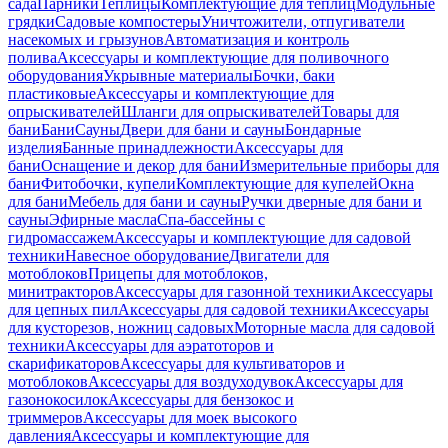
сада
Парники
Теплицы
Комплектующие для теплиц
Модульные
грядки
Садовые компостеры
Уничтожители, отпугиватели
насекомых и грызунов
Автоматизация и контроль
полива
Аксессуары и комплектующие для поливочного
оборудования
Укрывные материалы
Бочки, баки
пластиковые
Аксессуары и комплектующие для
опрыскивателей
Шланги для опрыскивателей
Товары для
бани
Бани
Сауны
Двери для бани и сауны
Бондарные
изделия
Банные принадлежности
Аксессуары для
бани
Оснащение и декор для бани
Измерительные приборы для
бани
Фитобочки, купели
Комплектующие для купелей
Окна
для бани
Мебель для бани и сауны
Ручки дверные для бани и
сауны
Эфирные масла
Спа-бассейны с
гидромассажем
Аксессуары и комплектующие для садовой
техники
Навесное оборудование
Двигатели для
мотоблоков
Прицепы для мотоблоков,
минитракторов
Аксессуары для газонной техники
Аксессуары
для цепных пил
Аксессуары для садовой техники
Аксессуары
для кусторезов, ножниц садовых
Моторные масла для садовой
техники
Аксессуары для аэратоторов и
скарификаторов
Аксессуары для культиваторов и
мотоблоков
Аксессуары для воздуходувок
Аксессуары для
газонокосилок
Аксессуары для бензокос и
триммеров
Аксессуары для моек высокого
давления
Аксессуары и комплектующие для