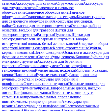
станков
Аксессуары для станков
Стружкоотсосы
Аксессуары
для стружкоотсосов
Сварочное и паяльное
оборудование
Сварочное оборудование
Паяльное
оборудование
Сварочные маски, аксессуары
Комплектующие
для сварочного оборудования
Аксессуары для сварки,
пайки
Оснастка для электроинструмента
Оснастка, наборы
оснастки
Насадки для граверов
Щетки для
электроинструмента
Развертки
Пуансоны
Щетки для
электродвигателей
Слесарный инструмент
Наборы
инструментов
Головки, биты
Гаечные ключи
Отвертки, наборы
отверток
Ножницы слесарные
Клещи строительные
Зубила,
керны, выколотки
Щетки слесарные
Оснастка и аксессуары для
бурения и сверления
Сверла, буры, зенкеры
Коронки
Зубила для
электроинструмента
Аксессуары для бурения и
сверления
Столярный инструмент
Тиски, струбцины,
гейферные зажимы
Ручные пилы, ножовки
Молотки, кувалды,
киянки
Напильники
Ручные стамески
Рубанки, рашпили
ручные
Оснастка и аксессуары для резания и
шлифования
Отрезные, пильные диски
Пильные полотна для
электроинструмента
Фрезы
Шлифовальные диски, насадки,
листы
Шлифовальные чашки
Точильные камни, круги,
сегменты
Полировальные валы
Направляющие
шины
Комплектующие для резания
Аксессуары для
резания
Аксессуары для шлифования
Электромонтажный
инструмент
Обжимной инструмент
Плоскогубцы,