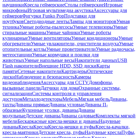
наушники
Кресла геймерские
Столы геймерские
Игровые
микрофоны
Игровая мультимедиа акустика
Аксессуары для
геймеров
Фигурки Funko Pop
Подставки для
ноутбуков
Светодиодные ленты
Лампы для мониторов
Умная
техника
Умные роботы-пылесосы
Умные телевизоры
Умные
стиральные машины
Умные чайники
Умные роботы
кулинарные
Умные вентиляторы
Умные кондиционеры
Умные
обогреватели
Умные увлажнители, очистители воздуха
Умные
отопительные котлы
Умные проветриватели
Умные радиочасы,
метеостанции
Умные кормушки и поилки для
животных
Умные напольные весы
Накопители данных
USB
Flash накопители
Внешние HDD, SSD диски
Карты
памяти
Сетевые накопители
Картридеры
Оптические
диски
Наблюдение и безопасность
Камеры
видеонаблюдения
Аксессуары для CCTV
Домофоны,
вызывные панели
Датчики для дома
Охранные системы,
сигнализации
Системы контроля и управления
доступом
Металлодетекторы
Мебель
Мягкая мебель
Диваны,
тахты
Диваны прямые
Диваны угловые
Диваны П-
образные
Кухонные уголки, диваны
Диваны
модульные
Детские диваны
Диваны садовые
Комплекты мягкой
мебели
Бескаркасные кресла-мешки и диваны
Надувные
диваны
Кресла
Кресла
Кресла-мешки и пуфы
Кресла-качалки,
кресла-маятники
Детские кресла, пуфы
Надувные кресла
Пуфы,
оттоманки
Кресла-кровати
Игровая мебель
Кресла