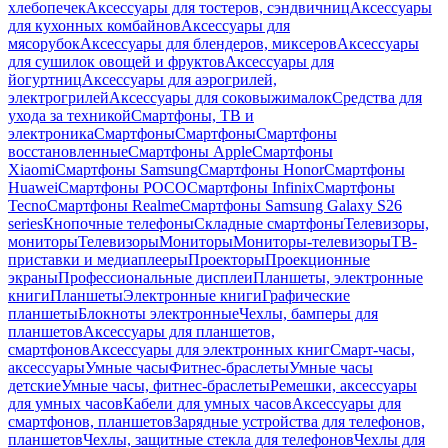
хлебопечек
Аксессуары для тостеров, сэндвичниц
Аксессуары
для кухонных комбайнов
Аксессуары для
мясорубок
Аксессуары для блендеров, миксеров
Аксессуары
для сушилок овощей и фруктов
Аксессуары для
йогуртниц
Аксессуары для аэрогрилей,
электрогрилей
Аксессуары для соковыжималок
Средства для
ухода за техникой
Смартфоны, ТВ и
электроника
Смартфоны
Смартфоны
Смартфоны
восстановленные
Смартфоны Apple
Смартфоны
Xiaomi
Смартфоны Samsung
Смартфоны Honor
Смартфоны
Huawei
Смартфоны POCO
Смартфоны Infinix
Смартфоны
Tecno
Смартфоны Realme
Смартфоны Samsung Galaxy S26
series
Кнопочные телефоны
Складные смартфоны
Телевизоры,
мониторы
Телевизоры
Мониторы
Мониторы-телевизоры
ТВ-
приставки и медиаплееры
Проекторы
Проекционные
экраны
Профессиональные дисплеи
Планшеты, электронные
книги
Планшеты
Электронные книги
Графические
планшеты
Блокноты электронные
Чехлы, бамперы для
планшетов
Аксессуары для планшетов,
смартфонов
Аксессуары для электронных книг
Смарт-часы,
аксессуары
Умные часы
Фитнес-браслеты
Умные часы
детские
Умные часы, фитнес-браслеты
Ремешки, аксессуары
для умных часов
Кабели для умных часов
Аксессуары для
смартфонов, планшетов
Зарядные устройства для телефонов,
планшетов
Чехлы, защитные стекла для телефонов
Чехлы для