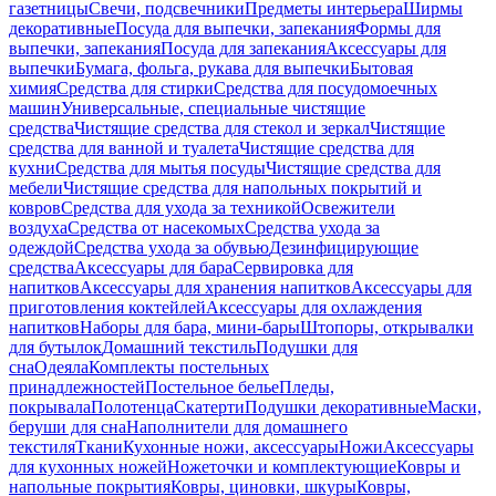
газетницы
Свечи, подсвечники
Предметы интерьера
Ширмы
декоративные
Посуда для выпечки, запекания
Формы для
выпечки, запекания
Посуда для запекания
Аксессуары для
выпечки
Бумага, фольга, рукава для выпечки
Бытовая
химия
Средства для стирки
Средства для посудомоечных
машин
Универсальные, специальные чистящие
средства
Чистящие средства для стекол и зеркал
Чистящие
средства для ванной и туалета
Чистящие средства для
кухни
Средства для мытья посуды
Чистящие средства для
мебели
Чистящие средства для напольных покрытий и
ковров
Средства для ухода за техникой
Освежители
воздуха
Средства от насекомых
Средства ухода за
одеждой
Средства ухода за обувью
Дезинфицирующие
средства
Аксессуары для бара
Сервировка для
напитков
Аксессуары для хранения напитков
Аксессуары для
приготовления коктейлей
Аксессуары для охлаждения
напитков
Наборы для бара, мини-бары
Штопоры, открывалки
для бутылок
Домашний текстиль
Подушки для
сна
Одеяла
Комплекты постельных
принадлежностей
Постельное белье
Пледы,
покрывала
Полотенца
Скатерти
Подушки декоративные
Маски,
беруши для сна
Наполнители для домашнего
текстиля
Ткани
Кухонные ножи, аксессуары
Ножи
Аксессуары
для кухонных ножей
Ножеточки и комплектующие
Ковры и
напольные покрытия
Ковры, циновки, шкуры
Ковры,