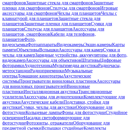
смартфонов
Защитные стекла для смартфонов
Защитные
пленки для смартфонов
Стилусы для смартфонов
Игровые
аксессуары для смартфонов
Чехлы для планшетов
Чехлы с
клавиатурой для планшетов
Защитные стекла для
планшетов
Защитные пленки для планшетов
Сумки для
планшетов
Стилусы для планшетов
Аксессуары для
планшетов, смартфонов
Кабели для телефонов,
планшетов
Фото,
видеосъемка
Фотоаппараты
Видеокамеры
Экшн-камеры
Карты
памяти
Объективы
Вспышки
Аксессуары для камер
Сумки и
чехлы для камер
Зарядные устройства, аккумуляторы для фото,
видеокамер
Аксессуары для объективов
Штативы
Цифровые
фоторамки
Аудиотехника
Мультимедиа акустика
Радиочасы,
метеостанции
Радиоприемники
Музыкальные
центры
Домашние кинотеатры
Акустические
системы
Проигрыватели виниловых пластинок
Аксессуары
для виниловых проигрывателей
Виниловые
пластинки
Инсталляционная акустика
Трансляционные
усилители
Аксессуары для аудиотехники
Комплектующие для
акустики
Акустические кабели
Подставки, стойки для
акустики
Сумки, чехлы для акустики
Оборудование для
фотостудии
Кольцевые лампы
Фоны для фотостудии
Студийное
освещение
Насадки светоформирующие для
фотостудии
Фотозонты, отражатели
Оборудование для
предметной съемки
Вспышки студийные
Комплекты