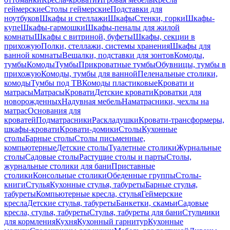
геймерские
Столы геймерские
Подставки для
ноутбуков
Шкафы и стеллажи
Шкафы
Стенки, горки
Шкафы-
купе
Шкафы-гармошки
Шкафы-пеналы для жилой
комнаты
Шкафы с витриной, буфеты
Шкафы, секции в
прихожую
Полки, стеллажи, системы хранения
Шкафы для
ванной комнаты
Вешалки, подставки для зонтов
Комоды,
тумбы
Комоды
Тумбы
Прикроватные тумбы
Обувницы, тумбы в
прихожую
Комоды, тумбы для ванной
Пеленальные столики,
комоды
Тумбы под ТВ
Комоды пластиковые
Кровати и
матрасы
Матрасы
Кровати
Детские кровати
Кроватки для
новорожденных
Надувная мебель
Наматрасники, чехлы на
матрас
Основания для
кроватей
Подматрасники
Раскладушки
Кровати-трансформеры,
шкафы-кровати
Кровати-домики
Столы
Кухонные
столы
Барные столы
Столы письменные,
компьютерные
Детские столы
Туалетные столики
Журнальные
столы
Садовые столы
Растущие столы и парты
Столы,
журнальные столики для бани
Приставные
столики
Консольные столики
Обеденные группы
Столы-
книги
Стулья
Кухонные стулья, табуреты
Барные стулья,
табуреты
Компьютерные кресла, стулья
Геймерские
кресла
Детские стулья, табуреты
Банкетки, скамьи
Садовые
кресла, стулья, табуреты
Стулья, табуреты для бани
Стульчики
для кормления
Кухня
Кухонный гарнитур
Кухонные