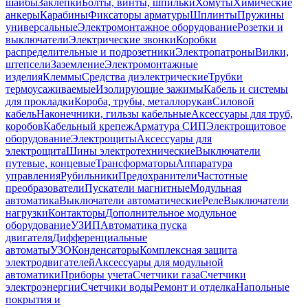
шайбы
Заклепки
Болты, винты, шпильки
Хомуты
Химические
анкеры
Карабины
Фиксаторы арматуры
Шплинты
Пружины
универсальные
Электромонтажное оборудование
Розетки и
выключатели
Электрические звонки
Коробки
распределительные и подрозетники
Электропатроны
Вилки,
штепсели
Заземление
Электромонтажные
изделия
Клеммы
Средства диэлектрические
Трубки
термоусаживаемые
Изолирующие зажимы
Кабель и системы
для прокладки
Короба, трубы, металлорукав
Силовой
кабель
Наконечники, гильзы кабельные
Аксессуары для труб,
коробов
Кабельный крепеж
Арматура СИП
Электрощитовое
оборудование
Электрощиты
Аксессуары для
электрощита
Шины электротехнические
Выключатели
путевые, концевые
Трансформаторы
Аппаратура
управления
Рубильники
Предохранители
Частотные
преобразователи
Пускатели магнитные
Модульная
автоматика
Выключатели автоматические
Реле
Выключатели
нагрузки
Контакторы
Дополнительное модульное
оборудование
УЗИП
Автоматика пуска
двигателя
Дифференциальные
автоматы
УЗО
Конденсаторы
Комплексная защита
электродвигателей
Аксессуары для модульной
автоматики
Приборы учета
Счетчики газа
Счетчики
электроэнергии
Счетчики воды
Ремонт и отделка
Напольные
покрытия и