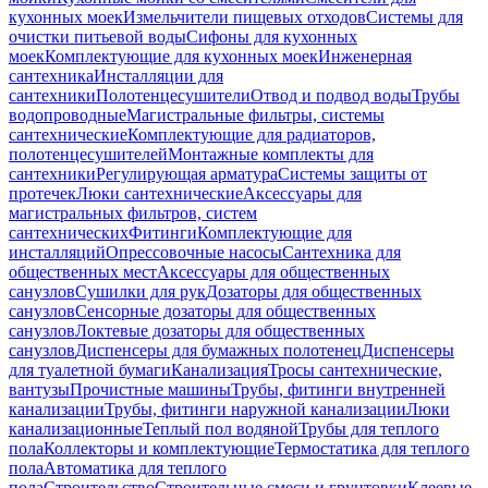
кухонных моек
Измельчители пищевых отходов
Системы для
очистки питьевой воды
Сифоны для кухонных
моек
Комплектующие для кухонных моек
Инженерная
сантехника
Инсталляции для
сантехники
Полотенцесушители
Отвод и подвод воды
Трубы
водопроводные
Магистральные фильтры, системы
сантехнические
Комплектующие для радиаторов,
полотенцесушителей
Монтажные комплекты для
сантехники
Регулирующая арматура
Системы защиты от
протечек
Люки сантехнические
Аксессуары для
магистральных фильтров, систем
сантехнических
Фитинги
Комплектующие для
инсталляций
Опрессовочные насосы
Сантехника для
общественных мест
Аксессуары для общественных
санузлов
Сушилки для рук
Дозаторы для общественных
санузлов
Сенсорные дозаторы для общественных
санузлов
Локтевые дозаторы для общественных
санузлов
Диспенсеры для бумажных полотенец
Диспенсеры
для туалетной бумаги
Канализация
Тросы сантехнические,
вантузы
Прочистные машины
Трубы, фитинги внутренней
канализации
Трубы, фитинги наружной канализации
Люки
канализационные
Теплый пол водяной
Трубы для теплого
пола
Коллекторы и комплектующие
Термостатика для теплого
пола
Автоматика для теплого
пола
Строительство
Строительные смеси и грунтовки
Клеевые