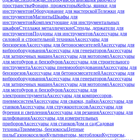
пространства
Фонари, прожекторы
Кейсы, ящики для
инструментов
Оборудование для мастерской
Тележки для
инструментов
Магниты
Шкафы для
инструментов
Комплектующие для инструментальных
шкафов
Стеллажи металлические
Стенды, держатели для
инструментов
Поддоны для инструментов
Аксессуары для
силовой и строительной техники
Аксессуары для
бензорезов
Аксессуары для бетоносмесителей
Аксессуары для
виброоборудования
Аксессуары для генераторов
Аксессуары
для затирочных машин
Аксессуары для мотопомп
Аксессуары
для мотобуров и бензобуров
Аксессуары для строительного
инструмента
Аксессуары пневмооборудования
Аксессуары для
бензорезов
Аксессуары для бетоносмесителей
Аксессуары для
виброоборудования
Аксессуары для генераторов
Аксессуары
для затирочных машин
Аксессуары для мотопомп
Аксессуары
для мотобуров и бензобуров
Аксессуары для
электроинструмента
Аксессуары для компрессоров,
пневмосистем
Аксессуары для сварки, пайки
Аксессуары для
станков
Аксессуары для стружкоотсосов
Аксессуары для
бурения и сверления
Аксессуары для резания
Аксессуары для
шлифования
Аксессуары для измерительных
приборов
Аксессуары для станков
Дом и сад
Садовая
техника
Триммеры, бензокосы
Цепные
пилы
Газонокосилки
Культиваторы, мотоблоки
Кусторезы,