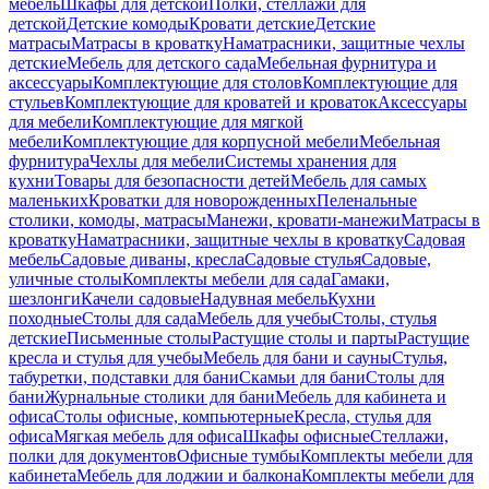
мебель
Шкафы для детской
Полки, стеллажи для
детской
Детские комоды
Кровати детские
Детские
матрасы
Матрасы в кроватку
Наматрасники, защитные чехлы
детские
Мебель для детского сада
Мебельная фурнитура и
аксессуары
Комплектующие для столов
Комплектующие для
стульев
Комплектующие для кроватей и кроваток
Аксессуары
для мебели
Комплектующие для мягкой
мебели
Комплектующие для корпусной мебели
Мебельная
фурнитура
Чехлы для мебели
Системы хранения для
кухни
Товары для безопасности детей
Мебель для самых
маленьких
Кроватки для новорожденных
Пеленальные
столики, комоды, матрасы
Манежи, кровати-манежи
Матрасы в
кроватку
Наматрасники, защитные чехлы в кроватку
Садовая
мебель
Садовые диваны, кресла
Садовые стулья
Садовые,
уличные столы
Комплекты мебели для сада
Гамаки,
шезлонги
Качели садовые
Надувная мебель
Кухни
походные
Столы для сада
Мебель для учебы
Столы, стулья
детские
Письменные столы
Растущие столы и парты
Растущие
кресла и стулья для учебы
Мебель для бани и сауны
Стулья,
табуретки, подставки для бани
Скамьи для бани
Столы для
бани
Журнальные столики для бани
Мебель для кабинета и
офиса
Столы офисные, компьютерные
Кресла, стулья для
офиса
Мягкая мебель для офиса
Шкафы офисные
Стеллажи,
полки для документов
Офисные тумбы
Комплекты мебели для
кабинета
Мебель для лоджии и балкона
Комплекты мебели для