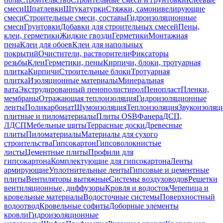
смеси
Шпатлевки
Штукатурки
Стяжки, самонивелирующие
смеси
Строительные смеси, составы
Гидроизоляционные
смеси
Грунтовки
Добавки для строительных смесей
Пены,
клеи, герметики
Жидкие гвозди
Герметики
Монтажная
пена
Клеи для обоев
Клеи для напольных
покрытий
Очистители, растворители
Фиксаторы
резьбы
Клеи
Герметики, пены
Кирпичи, блоки, тротуарная
плитка
Кирпичи
Строительные блоки
Тротуарная
плитка
Изоляционные материалы
Минеральная
вата
Экструдированный пенополистирол
Пенопласт
Пленки,
мембраны
Отражающая теплоизоляция
Гидроизоляционные
ленты
Поликарбонат
Шумоизоляция
Теплоизоляция
Звукоизоляц
плитные и пиломатериалы
Плиты OSB
Фанера
ДСП,
ЛДСП
Мебельные щиты
Террасные доски
Древесные
плиты
Пиломатериалы
Материалы для сухого
строительства
Гипсокартон
Гипсоволокнистые
листы
Цементные плиты
Профили для
гипсокартона
Комплектующие для гипсокартона
Ленты
армирующие
Уплотнительные ленты
Гипсовые и цементные
плиты
Вентиляторы вытяжные
Системы воздуховодов
Решетки
вентиляционные, диффузоры
Кровля и водосток
Черепица и
кровельные материалы
Водосточные системы
Поверхностный
водоотвод
Кровельные софиты
Доборные элементы
кровли
Гидроизоляционные