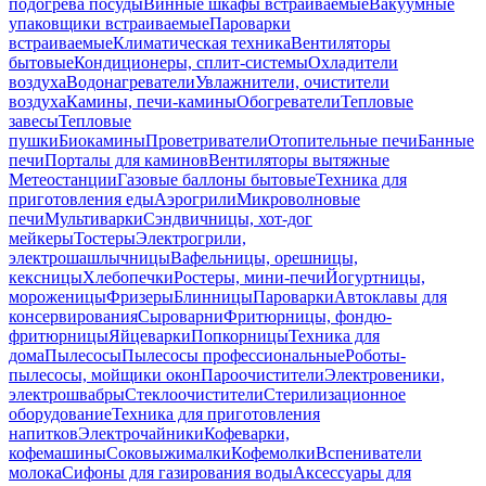
подогрева посуды
Винные шкафы встраиваемые
Вакуумные
упаковщики встраиваемые
Пароварки
встраиваемые
Климатическая техника
Вентиляторы
бытовые
Кондиционеры, сплит-системы
Охладители
воздуха
Водонагреватели
Увлажнители, очистители
воздуха
Камины, печи-камины
Обогреватели
Тепловые
завесы
Тепловые
пушки
Биокамины
Проветриватели
Отопительные печи
Банные
печи
Порталы для каминов
Вентиляторы вытяжные
Метеостанции
Газовые баллоны бытовые
Техника для
приготовления еды
Аэрогрили
Микроволновые
печи
Мультиварки
Сэндвичницы, хот-дог
мейкеры
Тостеры
Электрогрили,
электрошашлычницы
Вафельницы, орешницы,
кексницы
Хлебопечки
Ростеры, мини-печи
Йогуртницы,
мороженицы
Фризеры
Блинницы
Пароварки
Автоклавы для
консервирования
Сыроварни
Фритюрницы, фондю-
фритюрницы
Яйцеварки
Попкорницы
Техника для
дома
Пылесосы
Пылесосы профессиональные
Роботы-
пылесосы, мойщики окон
Пароочистители
Электровеники,
электрошвабры
Стеклоочистители
Стерилизационное
оборудование
Техника для приготовления
напитков
Электрочайники
Кофеварки,
кофемашины
Соковыжималки
Кофемолки
Вспениватели
молока
Сифоны для газирования воды
Аксессуары для