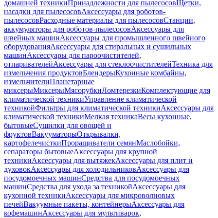
домашней техники
Принадлежности для пылесосов
Щетки,
насадки для пылесосов
Аксессуары для роботов-
пылесосов
Расходные материалы для пылесосов
Станции,
аккумуляторы для роботов-пылесосов
Аксессуары для
швейных машин
Аксессуары для промышленного швейного
оборудования
Аксессуары для стиральных и сушильных
машин
Аксессуары для пароочистителей,
отпаривателей
Аксессуары для стеклоочистителей
Техника для
измельчения продуктов
Блендеры
Кухонные комбайны,
измельчители
Планетарные
миксеры
Миксеры
Мясорубки
Ломтерезки
Комплектующие для
климатической техники
Управление климатической
техникой
Фильтры для климатической техники
Аксессуары для
климатической техники
Мелкая техника
Весы кухонные,
бытовые
Сушилки для овощей и
фруктов
Вакууматоры
Открывалки,
картофелечистки
Проращиватели семян
Маслобойки,
сепараторы бытовые
Аксессуары для крупной
техники
Аксессуары для вытяжек
Аксессуары для плит и
духовок
Аксессуары для холодильников
Аксессуары для
посудомоечных машин
Средства для посудомоечных
машин
Средства для ухода за техникой
Аксессуары для
кухонной техники
Аксессуары для микроволновых
печей
Вакуумные пакеты, контейнеры
Аксессуары для
кофемашин
Аксессуары для мультиварок,