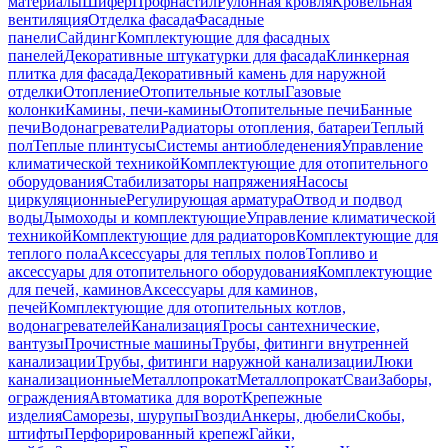
материалы
Шифер
Профнастил
Рулонная кровля
Кровельная
вентиляция
Отделка фасада
Фасадные
панели
Сайдинг
Комплектующие для фасадных
панелей
Декоративные штукатурки для фасада
Клинкерная
плитка для фасада
Декоративный камень для наружной
отделки
Отопление
Отопительные котлы
Газовые
колонки
Камины, печи-камины
Отопительные печи
Банные
печи
Водонагреватели
Радиаторы отопления, батареи
Теплый
пол
Теплые плинтусы
Системы антиобледенения
Управление
климатической техникой
Комплектующие для отопительного
оборудования
Стабилизаторы напряжения
Насосы
циркуляционные
Регулирующая арматура
Отвод и подвод
воды
Дымоходы и комплектующие
Управление климатической
техникой
Комплектующие для радиаторов
Комплектующие для
теплого пола
Аксессуары для теплых полов
Топливо и
аксессуары для отопительного оборудования
Комплектующие
для печей, каминов
Аксессуары для каминов,
печей
Комплектующие для отопительных котлов,
водонагревателей
Канализация
Тросы сантехнические,
вантузы
Прочистные машины
Трубы, фитинги внутренней
канализации
Трубы, фитинги наружной канализации
Люки
канализационные
Металлопрокат
Металлопрокат
Сваи
Заборы,
ограждения
Автоматика для ворот
Крепежные
изделия
Саморезы, шурупы
Гвозди
Анкеры, дюбели
Скобы,
штифты
Перфорированный крепеж
Гайки,