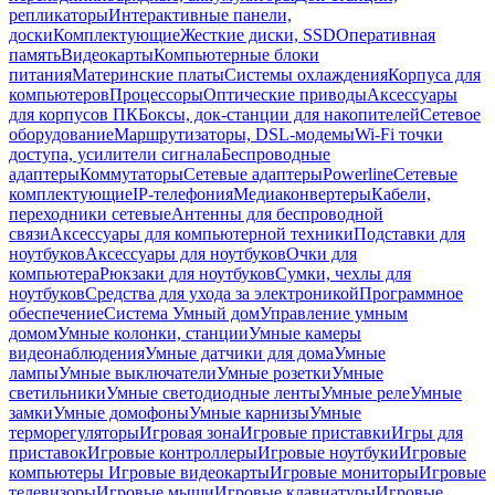
репликаторы
Интерактивные панели,
доски
Комплектующие
Жесткие диски, SSD
Оперативная
память
Видеокарты
Компьютерные блоки
питания
Материнские платы
Системы охлаждения
Корпуса для
компьютеров
Процессоры
Оптические приводы
Аксессуары
для корпусов ПК
Боксы, док-станции для накопителей
Сетевое
оборудование
Маршрутизаторы, DSL-модемы
Wi-Fi точки
доступа, усилители сигнала
Беспроводные
адаптеры
Коммутаторы
Сетевые адаптеры
Powerline
Сетевые
комплектующие
IP-телефония
Медиаконвертеры
Кабели,
переходники сетевые
Антенны для беспроводной
связи
Аксессуары для компьютерной техники
Подставки для
ноутбуков
Аксессуары для ноутбуков
Очки для
компьютера
Рюкзаки для ноутбуков
Сумки, чехлы для
ноутбуков
Средства для ухода за электроникой
Программное
обеспечение
Система Умный дом
Управление умным
домом
Умные колонки, станции
Умные камеры
видеонаблюдения
Умные датчики для дома
Умные
лампы
Умные выключатели
Умные розетки
Умные
светильники
Умные светодиодные ленты
Умные реле
Умные
замки
Умные домофоны
Умные карнизы
Умные
терморегуляторы
Игровая зона
Игровые приставки
Игры для
приставок
Игровые контроллеры
Игровые ноутбуки
Игровые
компьютеры
Игровые видеокарты
Игровые мониторы
Игровые
телевизоры
Игровые мыши
Игровые клавиатуры
Игровые