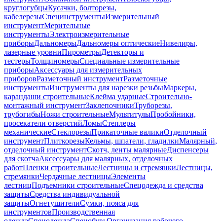
круглогубцы
Кусачки, болторезы,
кабелерезы
Специнструменты
Измерительный
инструмент
Мерительные
инструменты
Электроизмерительные
приборы
Дальномеры
Дальномеры оптические
Нивелиры,
лазерные уровни
Пирометры
Детекторы и
тестеры
Толщиномеры
Специальные измерительные
приборы
Аксессуары для измерительных
приборов
Разметочный инструмент
Разметочные
инструменты
Инструменты для нарезки резьбы
Маркеры,
карандаши строительные
Клейма ударные
Строительно-
монтажный инструмент
Заклепочники
Труборезы,
трубогибы
Ножи строительные
Мультитулы
Пробойники,
просекатели отверстий
Ломы
Степлеры
механические
Стеклорезы
Прикаточные валики
Отделочный
инструмент
Плиткорезы
Кельмы, шпатели, гладилки
Малярный,
отделочный инструмент
Скотч, ленты малярные
Диспенсеры
для скотча
Аксессуары для малярных, отделочных
работ
Пленки строительные
Лестницы и стремянки
Лестницы,
стремянки
Чердачные лестницы
Элементы
лестниц
Подъемники строительные
Спецодежда и средства
защиты
Средства индивидуальной
защиты
Огнетушители
Сумки, пояса для
инструментов
Производственная
одежда
Спецодежда
Спецобувь
Организация рабочего