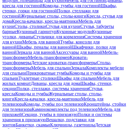
модули
Столешницы для кухни
Мебель для гостиной
Диваны,
кресла для гостиной
Комоды, тумбы для гостиной
Шкафы,
стенки, горки для гостиной
Полки, стеллажи для
гостиной
Журнальные столы, столы-книги
Кресла, стулья для
дома
Кресла-качалки, кресла-маятники
Мебель для
кухни
Столы, столики
Стулья для кухни
Стулья, табуреты
барные
Кухонный гарнитур
Кухонные модули
Кухонные
уголки, диваны
Стульчики для кормления
Системы хранения
для кухни
Мебель для ванной
Тумбы, консоли для
ванной
Шкафы, пеналы для ванной
Шкафчики, полки для
ванной
Зеркала для ванной
Аксессуары для ванной
Мебель-
трансформер
Мебель-трансформер
Кровати-
трансформеры
Детские кроватки-трансформеры
Столы-
трансформеры
Мебель для спальни
Зеркала
Комплекты мебели
для спальни
Прикроватные тумбы
Комоды и тумбы для
спальни
Туалетные столики
Шкафы для спальни
Мебель для
жилых комнат
Диваны, кресла для дома
Шкафы, стенки,
секции
Полки, стеллажи, системы хранения
Стулья,
кресла
Комоды и тумбы
Журнальные столы, столы-
книги
Кресла-качалки, кресла-маятники
Мебель для
телевизора
Комоды, тумбы под телевизор
Кронштейны, стойки
для телевизора
Каминокомплекты под телевизор
Мебель для
прихожей
Секции, тумбы в прихожую
Полки и системы
хранения в прихожую
Вешалки, подставки для
зонтов
Банкетки, скамьи
Ключницы, газетницы
Детская