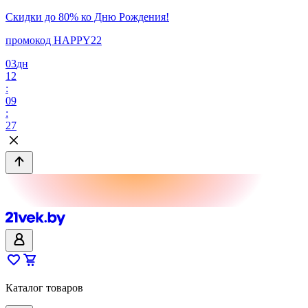
Скидки до 80% ко Дню Рождения!
промокод HAPPY22
03
дн
12
:
09
:
27
Каталог товаров