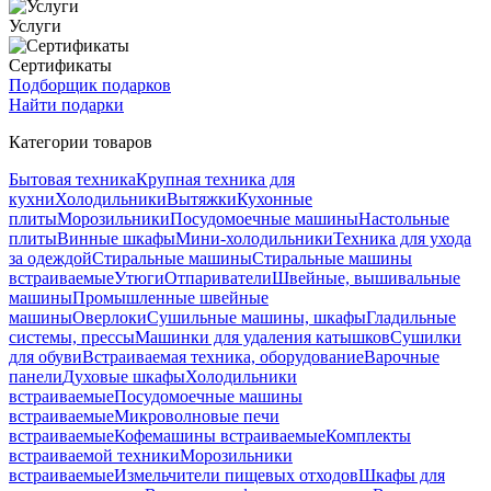
Услуги
Сертификаты
Подборщик подарков
Найти подарки
Категории товаров
Бытовая техника
Крупная техника для
кухни
Холодильники
Вытяжки
Кухонные
плиты
Морозильники
Посудомоечные машины
Настольные
плиты
Винные шкафы
Мини-холодильники
Техника для ухода
за одеждой
Стиральные машины
Стиральные машины
встраиваемые
Утюги
Отпариватели
Швейные, вышивальные
машины
Промышленные швейные
машины
Оверлоки
Сушильные машины, шкафы
Гладильные
системы, прессы
Машинки для удаления катышков
Сушилки
для обуви
Встраиваемая техника, оборудование
Варочные
панели
Духовые шкафы
Холодильники
встраиваемые
Посудомоечные машины
встраиваемые
Микроволновые печи
встраиваемые
Кофемашины встраиваемые
Комплекты
встраиваемой техники
Морозильники
встраиваемые
Измельчители пищевых отходов
Шкафы для