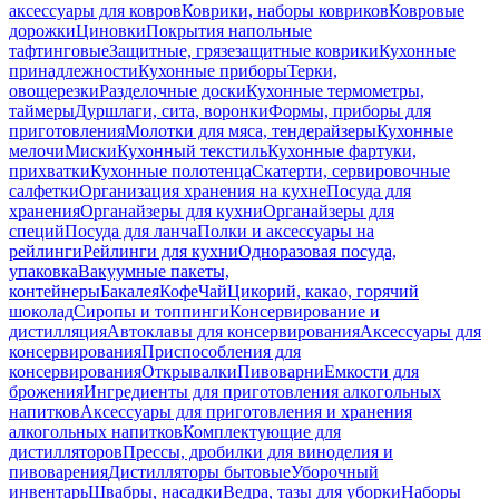
аксессуары для ковров
Коврики, наборы ковриков
Ковровые
дорожки
Циновки
Покрытия напольные
тафтинговые
Защитные, грязезащитные коврики
Кухонные
принадлежности
Кухонные приборы
Терки,
овощерезки
Разделочные доски
Кухонные термометры,
таймеры
Дуршлаги, сита, воронки
Формы, приборы для
приготовления
Молотки для мяса, тендерайзеры
Кухонные
мелочи
Миски
Кухонный текстиль
Кухонные фартуки,
прихватки
Кухонные полотенца
Скатерти, сервировочные
салфетки
Организация хранения на кухне
Посуда для
хранения
Органайзеры для кухни
Органайзеры для
специй
Посуда для ланча
Полки и аксессуары на
рейлинги
Рейлинги для кухни
Одноразовая посуда,
упаковка
Вакуумные пакеты,
контейнеры
Бакалея
Кофе
Чай
Цикорий, какао, горячий
шоколад
Сиропы и топпинги
Консервирование и
дистилляция
Автоклавы для консервирования
Аксессуары для
консервирования
Приспособления для
консервирования
Открывалки
Пивоварни
Емкости для
брожения
Ингредиенты для приготовления алкогольных
напитков
Аксессуары для приготовления и хранения
алкогольных напитков
Комплектующие для
дистилляторов
Прессы, дробилки для виноделия и
пивоварения
Дистилляторы бытовые
Уборочный
инвентарь
Швабры, насадки
Ведра, тазы для уборки
Наборы