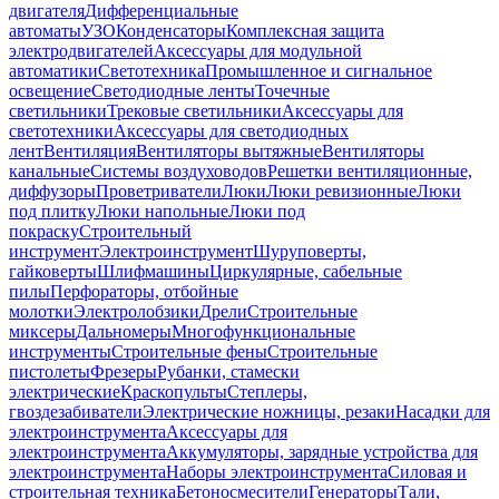
двигателя
Дифференциальные
автоматы
УЗО
Конденсаторы
Комплексная защита
электродвигателей
Аксессуары для модульной
автоматики
Светотехника
Промышленное и сигнальное
освещение
Светодиодные ленты
Точечные
светильники
Трековые светильники
Аксессуары для
светотехники
Аксессуары для светодиодных
лент
Вентиляция
Вентиляторы вытяжные
Вентиляторы
канальные
Системы воздуховодов
Решетки вентиляционные,
диффузоры
Проветриватели
Люки
Люки ревизионные
Люки
под плитку
Люки напольные
Люки под
покраску
Строительный
инструмент
Электроинструмент
Шуруповерты,
гайковерты
Шлифмашины
Циркулярные, сабельные
пилы
Перфораторы, отбойные
молотки
Электролобзики
Дрели
Строительные
миксеры
Дальномеры
Многофункциональные
инструменты
Строительные фены
Строительные
пистолеты
Фрезеры
Рубанки, стамески
электрические
Краскопульты
Степлеры,
гвоздезабиватели
Электрические ножницы, резаки
Насадки для
электроинструмента
Аксессуары для
электроинструмента
Аккумуляторы, зарядные устройства для
электроинструмента
Наборы электроинструмента
Силовая и
строительная техника
Бетоносмесители
Генераторы
Тали,