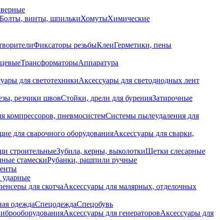
дверные
Болты, винты, шпильки
Хомуты
Химические
творители
Фиксаторы резьбы
Клеи
Герметики, пены
нцевые
Трансформаторы
Аппаратура
уары для светотехники
Аксессуары для светодиодных лент
езы, резчики швов
Стойки, дрели для бурения
Затирочные
ля компрессоров, пневмосистем
Системы пылеудаления для
ие для сварочного оборудования
Аксессуары для сварки,
щи строительные
Зубила, керны, выколотки
Щетки слесарные
чные стамески
Рубанки, рашпили ручные
енты
 ударные
енсеры для скотча
Аксессуары для малярных, отделочных
ная одежда
Спецодежда
Спецобувь
виброоборудования
Аксессуары для генераторов
Аксессуары для