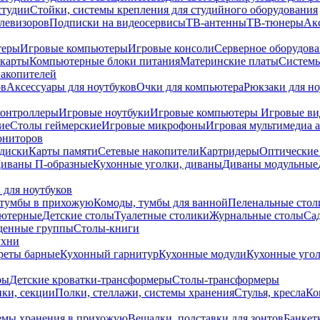
студии
Стойки, системы крепления для студийного оборудования
елевизоров
Подписки на видеосервисы
ТВ-антенны
ТВ-тюнеры
Ак
теры
Игровые компьютеры
Игровые консоли
Серверное оборудов
карты
Компьютерные блоки питания
Материнские платы
Системы
накопителей
ов
Аксессуары для ноутбуков
Очки для компьютера
Рюкзаки для но
контроллеры
Игровые ноутбуки
Игровые компьютеры
Игровые ви
ие
Столы геймерские
Игровые микрофоны
Игровая мультимедиа 
ониторов
диски
Карты памяти
Сетевые накопители
Картридеры
Оптические
иваны П-образные
Кухонные уголки, диваны
Диваны модульные
 для ноутбуков
тумбы в прихожую
Комоды, тумбы для ванной
Пеленальные стол
ьютерные
Детские столы
Туалетные столики
Журнальные столы
Са
денные группы
Столы-книги
ухни
уреты барные
Кухонный гарнитур
Кухонные модули
Кухонные угол
ры
Детские кроватки-трансформеры
Столы-трансформеры
ки, секции
Полки, стеллажи, системы хранения
Стулья, кресла
Ко
емы хранения в прихожую
Вешалки, подставки для зонтов
Банкет