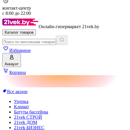
контакт-центр
с
8:00
до
22:00
Онлайн-гипермаркет 21vek.by
Каталог товаров
Избранное
Аккаунт
Корзина
Все акции
Уценка
Климат
Батуты бассейны
21vek СТРОЙ
21vek ДОМ
21vek БИЗНЕС