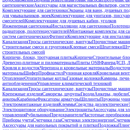
сантехнические
Аксессуары для магистральных фильтров, сист
Комплектующие для сантехники
Экраны для ванн, душевых по
для умывальников, моек
Комплектующие для унитазов, писсуар
смесителей
Комплектующие для душевых кабин, уголков
Инженерная сантехника
Инсталляции для сантехники
Полотенц
радиаторов, полотенцесушителей
Монтажные комплекты для с
систем сантехнических
Фитинги
Комплектующие для инсталля
Канализация
Тросы сантехнические, вантузы
Прочистные маши
Строительные смеси и грунтовки
Клеевые смеси
Шпатлевки
Шту
строительных смесей
Кирпичи, блоки, тротуарная плитка
Кирпичи
Строительные бло
Древесно-плитные и пиломатериалы
Плиты OSB
Фанера
ДСП, 
Кровля и водосток
Черепица и кровельные материалы
Водосточ
материалы
Шифер
Профнастил
Рулонная кровля
Кровельная вен
Отопление
Отопительные котлы
Газовые колонки
Камины, печи
антиобледенения
Управление климатической техникой
Канализация
Тросы сантехнические, вантузы
Прочистные маши
Крепежные изделия
Саморезы, шурупы
Гвозди
Анкеры, дюбели
анкеры
Карабины
Фиксаторы арматуры
Шплинты
Пружины унив
Электромонтажные изделия
Клеммы
Средства диэлектрические
Электрощитовое оборудование
Электрощиты
Аксессуары для э
управления
Рубильники
Предохранители
Частотные преобразов
Приборы учета
Счетчики газа
Счетчики электроэнергии
Счетчи
Аксессуары для напольных покрытий и плитки
Подложка
Плинт