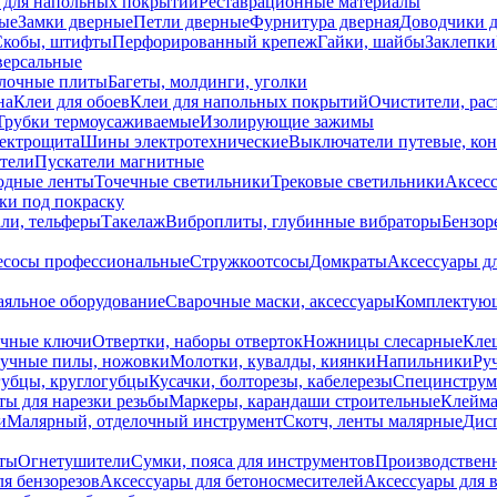
 для напольных покрытий
Реставрационные материалы
ые
Замки дверные
Петли дверные
Фурнитура дверная
Доводчики 
Скобы, штифты
Перфорированный крепеж
Гайки, шайбы
Заклепки
ерсальные
лочные плиты
Багеты, молдинги, уголки
на
Клеи для обоев
Клеи для напольных покрытий
Очистители, рас
Трубки термоусаживаемые
Изолирующие зажимы
лектрощита
Шины электротехнические
Выключатели путевые, ко
атели
Пускатели магнитные
одные ленты
Точечные светильники
Трековые светильники
Аксесс
и под покраску
ли, тельферы
Такелаж
Виброплиты, глубинные вибраторы
Бензор
сосы профессиональные
Стружкоотсосы
Домкраты
Аксессуары д
аяльное оборудование
Сварочные маски, аксессуары
Комплектующ
ечные ключи
Отвертки, наборы отверток
Ножницы слесарные
Кле
учные пилы, ножовки
Молотки, кувалды, киянки
Напильники
Ру
убцы, круглогубцы
Кусачки, болторезы, кабелерезы
Специнструм
ы для нарезки резьбы
Маркеры, карандаши строительные
Клейма
и
Малярный, отделочный инструмент
Скотч, ленты малярные
Дисп
иты
Огнетушители
Сумки, пояса для инструментов
Производствен
я бензорезов
Аксессуары для бетоносмесителей
Аксессуары для 