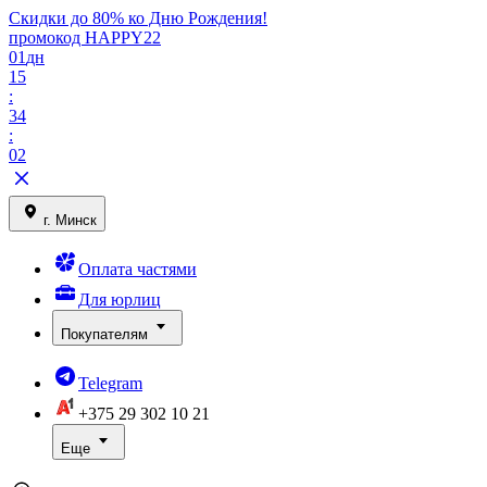
Скидки до 80% ко Дню Рождения!
промокод HAPPY22
01
дн
15
:
34
:
02
г. Минск
Оплата частями
Для юрлиц
Покупателям
Telegram
+375 29
302 10 21
Еще