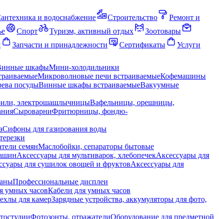
антехника и водоснабжение
Строительство
Ремонт и
ье
Спорт
Туризм, активный отдых
Зоотовары
я
Запчасти и принадлежности
Сертификаты
Услуги
Винные шкафы
Мини-холодильники
траиваемые
Микроволновые печи встраиваемые
Кофемашины
ева посуды
Винные шкафы встраиваемые
Вакуумные
рили, электрошашлычницы
Вафельницы, орешницы,
ания
Сыроварни
Фритюрницы, фондю-
а
Сифоны для газирования воды
терезки
тели семян
Маслобойки, сепараторы бытовые
машин
Аксессуары для мультиварок, хлебопечек
Аксессуары для
ссуары для сушилок овощей и фруктов
Аксессуары для
раны
Профессиональные дисплеи
я умных часов
Кабели для умных часов
ехлы для камер
Зарядные устройства, аккумуляторы для фото,
тостудии
Фотозонты, отражатели
Оборудование для предметной