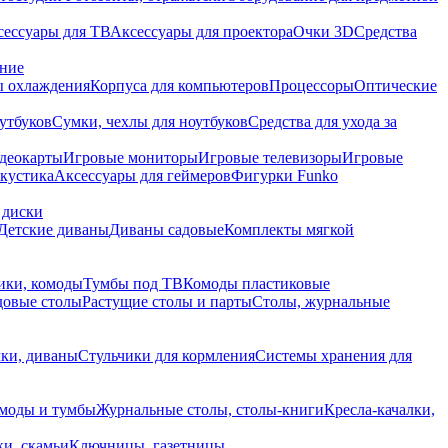
сессуары для ТВ
Аксессуары для проектора
Очки 3D
Средства
ание
 охлаждения
Корпуса для компьютеров
Процессоры
Оптические
утбуков
Сумки, чехлы для ноутбуков
Средства для ухода за
деокарты
Игровые мониторы
Игровые телевизоры
Игровые
акустика
Аксессуары для геймеров
Фигурки Funko
 диски
Детские диваны
Диваны садовые
Комплекты мягкой
ики, комоды
Тумбы под ТВ
Комоды пластиковые
довые столы
Растущие столы и парты
Столы, журнальные
ки, диваны
Стульчики для кормления
Системы хранения для
моды и тумбы
Журнальные столы, столы-книги
Кресла-качалки,
ки, скамьи
Ключницы, газетницы