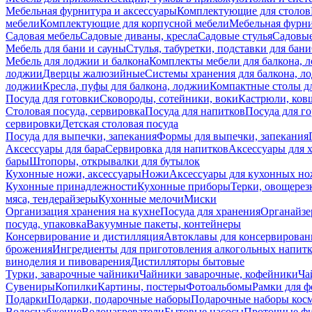
Мебельная фурнитура и аксессуары
Комплектующие для столов
мебели
Комплектующие для корпусной мебели
Мебельная фурн
Садовая мебель
Садовые диваны, кресла
Садовые стулья
Садовые
Мебель для бани и сауны
Стулья, табуретки, подставки для бани
Мебель для лоджии и балкона
Комплекты мебели для балкона, 
лоджии
Дверцы жалюзийные
Системы хранения для балкона, л
лоджии
Кресла, пуфы для балкона, лоджии
Компактные столы дл
Посуда для готовки
Сковороды, сотейники, воки
Кастрюли, ков
Столовая посуда, сервировка
Посуда для напитков
Посуда для г
сервировки
Детская столовая посуда
Посуда для выпечки, запекания
Формы для выпечки, запекания
Аксессуары для бара
Сервировка для напитков
Аксессуары для 
бары
Штопоры, открывалки для бутылок
Кухонные ножи, аксессуары
Ножи
Аксессуары для кухонных н
Кухонные принадлежности
Кухонные приборы
Терки, овощерез
мяса, тендерайзеры
Кухонные мелочи
Миски
Организация хранения на кухне
Посуда для хранения
Органайзе
посуда, упаковка
Вакуумные пакеты, контейнеры
Консервирование и дистилляция
Автоклавы для консервирован
брожения
Ингредиенты для приготовления алкогольных напит
виноделия и пивоварения
Дистилляторы бытовые
Турки, заварочные чайники
Чайники заварочные, кофейники
Ча
Сувениры
Копилки
Картины, постеры
Фотоальбомы
Рамки для ф
Подарки
Подарки, подарочные наборы
Подарочные наборы косм
Водоснабжение
Водонагреватели
Бытовые насосы
Проточные фи