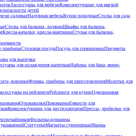
ваток
Аксессуары для мебели
Комплектующие для мягкой
безопасности детей
чели садовые
Надувная мебель
Кухни походные
Столы для сада
вые
Столы для балкона, лоджии
Шкафы для балкона,
ии
Кресла-качалки, кресла-маятники
Стулья для балкона,
роемкости
е приборы
Столовая посуда
Посуда для сервировки
Предметы
укава для выпечки
ссуары для охлаждения напитков
Наборы для бара, мини-
сита, воронки
Формы, приборы для приготовления
Молотки для
аксессуары на рейлинги
Рейлинги для кухни
Одноразовая
вирования
Открывалки
Пивоварни
Емкости для
тков
Комплектующие для дистилляторов
Прессы, дробилки для
лектрочайников
Фильтры-кувшины
я украшений
Статуэтки
Магниты сувенирные
Иконы
ля проточных фильтров
Магистральные фильтры, системы