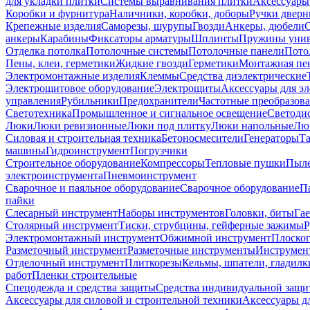
для укладки плитки
Системы выравнивания плитки
Аксессуары
Коробки и фурнитура
Наличники, коробки, доборы
Ручки дверн
Крепежные изделия
Саморезы, шурупы
Гвозди
Анкеры, дюбели
анкеры
Карабины
Фиксаторы арматуры
Шплинты
Пружины унив
Отделка потолка
Потолочные системы
Потолочные панели
Пото
Пены, клеи, герметики
Жидкие гвозди
Герметики
Монтажная пе
Электромонтажные изделия
Клеммы
Средства диэлектрические
Электрощитовое оборудование
Электрощиты
Аксессуары для э
управления
Рубильники
Предохранители
Частотные преобразов
Светотехника
Промышленное и сигнальное освещение
Светоди
Люки
Люки ревизионные
Люки под плитку
Люки напольные
Люк
Силовая и строительная техника
Бетоносмесители
Генераторы
Та
машины
Гидроинструмент
Погрузчики
Строительное оборудование
Компрессоры
Тепловые пушки
Пыле
электроинструмента
Пневмоинструмент
Сварочное и паяльное оборудование
Сварочное оборудование
П
пайки
Слесарный инструмент
Наборы инструментов
Головки, биты
Га
Столярный инструмент
Тиски, струбцины, гейферные зажимы
Р
Электромонтажный инструмент
Обжимной инструмент
Плоског
Разметочный инструмент
Разметочные инструменты
Инструмент
Отделочный инструмент
Плиткорезы
Кельмы, шпатели, гладилк
работ
Пленки строительные
Спецодежда и средства защиты
Средства индивидуальной защ
Аксессуары для силовой и строительной техники
Аксессуары дл