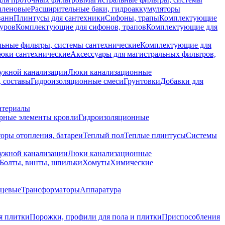
иленовые
Расширительные баки, гидроаккумуляторы
ванн
Плинтусы для сантехники
Сифоны, трапы
Комплектующие
уров
Комплектующие для сифонов, трапов
Комплектующие для
ьные фильтры, системы сантехнические
Комплектующие для
юки сантехнические
Аксессуары для магистральных фильтров,
ружной канализации
Люки канализационные
 составы
Гидроизоляционные смеси
Грунтовки
Добавки для
атериалы
рные элементы кровли
Гидроизоляционные
оры отопления, батареи
Теплый пол
Теплые плинтусы
Системы
ружной канализации
Люки канализационные
Болты, винты, шпильки
Хомуты
Химические
нцевые
Трансформаторы
Аппаратура
я плитки
Порожки, профили для пола и плитки
Приспособления