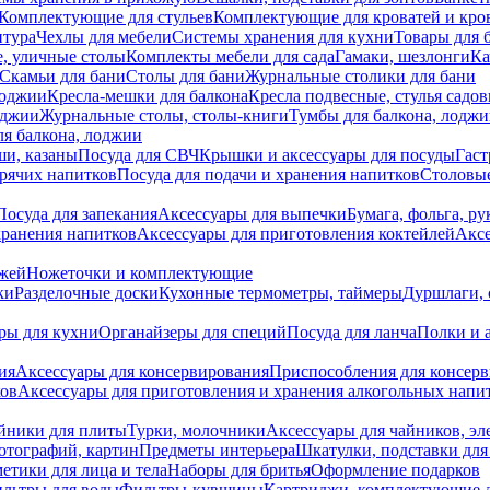
Комплектующие для стульев
Комплектующие для кроватей и кро
итура
Чехлы для мебели
Системы хранения для кухни
Товары для 
, уличные столы
Комплекты мебели для сада
Гамаки, шезлонги
Ка
Скамьи для бани
Столы для бани
Журнальные столики для бани
лоджии
Кресла-мешки для балкона
Кресла подвесные, стулья садо
оджии
Журнальные столы, столы-книги
Тумбы для балкона, лодж
я балкона, лоджии
ши, казаны
Посуда для СВЧ
Крышки и аксессуары для посуды
Гаст
орячих напитков
Посуда для подачи и хранения напитков
Столовы
Посуда для запекания
Аксессуары для выпечки
Бумага, фольга, р
хранения напитков
Аксессуары для приготовления коктейлей
Аксе
ожей
Ножеточки и комплектующие
ки
Разделочные доски
Кухонные термометры, таймеры
Дуршлаги, 
ры для кухни
Органайзеры для специй
Посуда для ланча
Полки и 
ия
Аксессуары для консервирования
Приспособления для консер
ков
Аксессуары для приготовления и хранения алкогольных напи
йники для плиты
Турки, молочники
Аксессуары для чайников, э
отографий, картин
Предметы интерьера
Шкатулки, подставки дл
етики для лица и тела
Наборы для бритья
Оформление подарков
льтры для воды
Фильтры-кувшины
Картриджи, комплектующие д