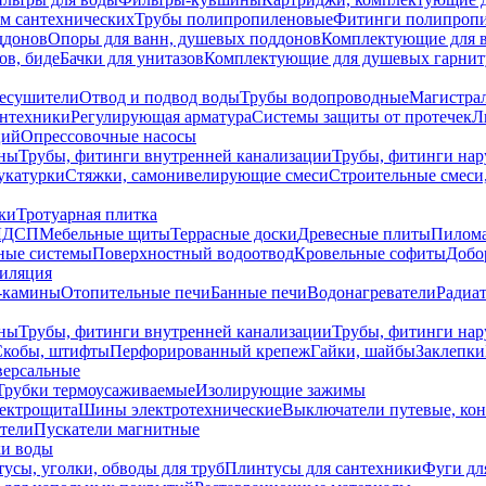
ем сантехнических
Трубы полипропиленовые
Фитинги полипроп
ддонов
Опоры для ванн, душевых поддонов
Комплектующие для 
ов, биде
Бачки для унитазов
Комплектующие для душевых гарнит
есушители
Отвод и подвод воды
Трубы водопроводные
Магистрал
антехники
Регулирующая арматура
Системы защиты от протечек
Л
ций
Опрессовочные насосы
ны
Трубы, фитинги внутренней канализации
Трубы, фитинги на
катурки
Стяжки, самонивелирующие смеси
Строительные смеси,
ки
Тротуарная плитка
ЛДСП
Мебельные щиты
Террасные доски
Древесные плиты
Пилом
ные системы
Поверхностный водоотвод
Кровельные софиты
Добо
тиляция
-камины
Отопительные печи
Банные печи
Водонагреватели
Радиат
ны
Трубы, фитинги внутренней канализации
Трубы, фитинги на
Скобы, штифты
Перфорированный крепеж
Гайки, шайбы
Заклепки
ерсальные
Трубки термоусаживаемые
Изолирующие зажимы
лектрощита
Шины электротехнические
Выключатели путевые, ко
атели
Пускатели магнитные
ки воды
усы, уголки, обводы для труб
Плинтусы для сантехники
Фуги дл