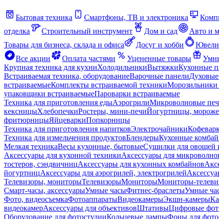
Бытовая техника
Смартфоны, ТВ и электроника
Комп
отделка
Строительный инструмент
Дом и сад
Авто и 
Товары для бизнеса, склада и офиса
Досуг и хобби
Ювели
Все акции
Оплата частями
Уцененные товары
Умны
Крупная техника для кухни
Холодильники
Вытяжки
Кухонные 
Встраиваемая техника, оборудование
Варочные панели
Духовые
встраиваемые
Комплекты встраиваемой техники
Морозильники 
упаковщики встраиваемые
Пароварки встраиваемые
Техника для приготовления еды
Аэрогрили
Микроволновые пе
кексницы
Хлебопечки
Ростеры, мини-печи
Йогуртницы, морож
фритюрницы
Яйцеварки
Попкорницы
Техника для приготовления напитков
Электрочайники
Кофевар
Техника для измельчения продуктов
Блендеры
Кухонные комбай
Мелкая техника
Весы кухонные, бытовые
Сушилки для овощей 
Аксессуары для кухонной техники
Аксессуары для микроволно
тостеров, сэндвичниц
Аксессуары для кухонных комбайнов
Акс
йогуртниц
Аксессуары для аэрогрилей, электрогрилей
Аксессуа
Телевизоры, мониторы
Телевизоры
Мониторы
Мониторы-телеви
Смарт-часы, аксессуары
Умные часы
Фитнес-браслеты
Умные ча
Фото, видеосъемка
Фотоаппараты
Видеокамеры
Экшн-камеры
Ка
видеокамер
Аксессуары для объективов
Штативы
Цифровые фот
Оборудование для фотостудии
Кольцевые лампы
Фоны для фото