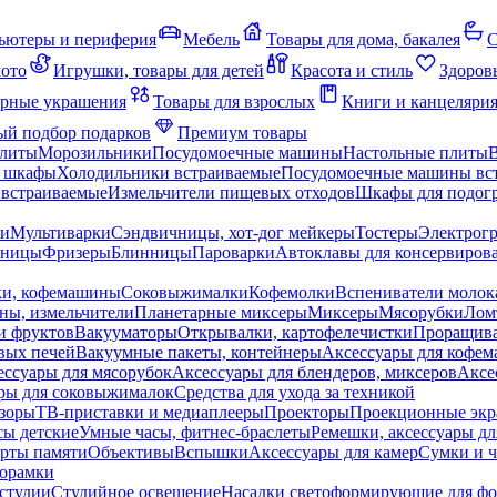
ьютеры и периферия
Мебель
Товары для дома, бакалея
С
мото
Игрушки, товары для детей
Красота и стиль
Здоров
рные украшения
Товары для взрослых
Книги и канцеляри
й подбор подарков
Премиум товары
плиты
Морозильники
Посудомоечные машины
Настольные плиты
 шкафы
Холодильники встраиваемые
Посудомоечные машины вс
встраиваемые
Измельчители пищевых отходов
Шкафы для подогр
чи
Мультиварки
Сэндвичницы, хот-дог мейкеры
Тостеры
Электрог
еницы
Фризеры
Блинницы
Пароварки
Автоклавы для консервиров
ки, кофемашины
Соковыжималки
Кофемолки
Вспениватели молок
ны, измельчители
Планетарные миксеры
Миксеры
Мясорубки
Лом
и фруктов
Вакууматоры
Открывалки, картофелечистки
Проращива
вых печей
Вакуумные пакеты, контейнеры
Аксессуары для кофе
ессуары для мясорубок
Аксессуары для блендеров, миксеров
Аксе
ры для соковыжималок
Средства для ухода за техникой
зоры
ТВ-приставки и медиаплееры
Проекторы
Проекционные эк
сы детские
Умные часы, фитнес-браслеты
Ремешки, аксессуары дл
рты памяти
Объективы
Вспышки
Аксессуары для камер
Сумки и ч
орамки
студии
Студийное освещение
Насадки светоформирующие для фо