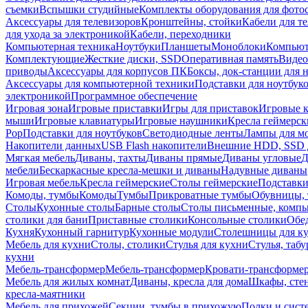
съемки
Вспышки студийные
Комплекты оборудования для фото
Аксессуары для телевизоров
Кронштейны, стойки
Кабели для т
для ухода за электроникой
Кабели, переходники
Компьютерная техника
Ноутбуки
Планшеты
Моноблоки
Компью
Комплектующие
Жесткие диски, SSD
Оперативная память
Видео
приводы
Аксессуары для корпусов ПК
Боксы, док-станции для 
Аксессуары для компьютерной техники
Подставки для ноутбук
электроникой
Программное обеспечение
Игровая зона
Игровые приставки
Игры для приставок
Игровые 
мыши
Игровые клавиатуры
Игровые наушники
Кресла геймерск
Pop
Подставки для ноутбуков
Светодиодные ленты
Лампы для м
Накопители данных
USB Flash накопители
Внешние HDD, SSD 
Мягкая мебель
Диваны, тахты
Диваны прямые
Диваны угловые
Д
мебели
Бескаркасные кресла-мешки и диваны
Надувные диваны
Игровая мебель
Кресла геймерские
Столы геймерские
Подставки
Комоды, тумбы
Комоды
Тумбы
Прикроватные тумбы
Обувницы, 
Столы
Кухонные столы
Барные столы
Столы письменные, комп
столики для бани
Приставные столики
Консольные столики
Обе
Кухня
Кухонный гарнитур
Кухонные модули
Столешницы для к
Мебель для кухни
Столы, столики
Стулья для кухни
Стулья, таб
кухни
Мебель-трансформер
Мебель-трансформер
Кровати-трансформе
Мебель для жилых комнат
Диваны, кресла для дома
Шкафы, стен
кресла-маятники
Мебель для прихожей
Секции, тумбы в прихожую
Полки и сист