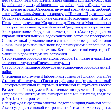
для укладки плитки
Системы выравнивания плитки
Аксессуары
Коробки и фурнитура
Наличники, коробки, доборы
Ручки дверн
Крепежные изделия
Саморезы, шурупы
Гвозди
Анкеры, дюбели
анкеры
Карабины
Фиксаторы арматуры
Шплинты
Пружины унив
Отделка потолка
Потолочные системы
Потолочные панели
Пото
Пены, клеи, герметики
Жидкие гвозди
Герметики
Монтажная пе
Электромонтажные изделия
Клеммы
Средства диэлектрические
Электрощитовое оборудование
Электрощиты
Аксессуары для э
управления
Рубильники
Предохранители
Частотные преобразов
Светотехника
Промышленное и сигнальное освещение
Светоди
Люки
Люки ревизионные
Люки под плитку
Люки напольные
Люк
Силовая и строительная техника
Бетоносмесители
Генераторы
Та
машины
Гидроинструмент
Погрузчики
Строительное оборудование
Компрессоры
Тепловые пушки
Пыле
электроинструмента
Пневмоинструмент
Сварочное и паяльное оборудование
Сварочное оборудование
П
пайки
Слесарный инструмент
Наборы инструментов
Головки, биты
Га
Столярный инструмент
Тиски, струбцины, гейферные зажимы
Р
Электромонтажный инструмент
Обжимной инструмент
Плоског
Разметочный инструмент
Разметочные инструменты
Инструмент
Отделочный инструмент
Плиткорезы
Кельмы, шпатели, гладилк
работ
Пленки строительные
Спецодежда и средства защиты
Средства индивидуальной защ
Аксессуары для силовой и строительной техники
Аксессуары дл