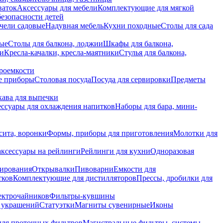
ваток
Аксессуары для мебели
Комплектующие для мягкой
безопасности детей
чели садовые
Надувная мебель
Кухни походные
Столы для сада
вые
Столы для балкона, лоджии
Шкафы для балкона,
ии
Кресла-качалки, кресла-маятники
Стулья для балкона,
роемкости
е приборы
Столовая посуда
Посуда для сервировки
Предметы
укава для выпечки
ссуары для охлаждения напитков
Наборы для бара, мини-
сита, воронки
Формы, приборы для приготовления
Молотки для
аксессуары на рейлинги
Рейлинги для кухни
Одноразовая
вирования
Открывалки
Пивоварни
Емкости для
тков
Комплектующие для дистилляторов
Прессы, дробилки для
лектрочайников
Фильтры-кувшины
я украшений
Статуэтки
Магниты сувенирные
Иконы
ля проточных фильтров
Магистральные фильтры, системы