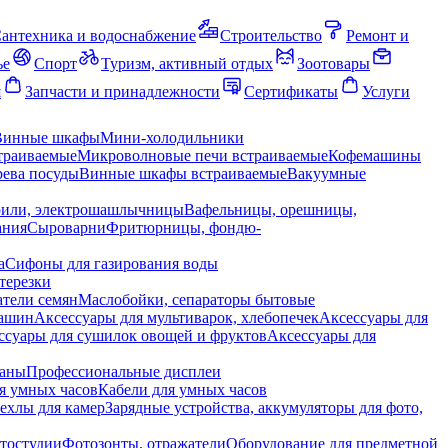
антехника и водоснабжение
Строительство
Ремонт и
ье
Спорт
Туризм, активный отдых
Зоотовары
я
Запчасти и принадлежности
Сертификаты
Услуги
Винные шкафы
Мини-холодильники
траиваемые
Микроволновые печи встраиваемые
Кофемашины
ева посуды
Винные шкафы встраиваемые
Вакуумные
рили, электрошашлычницы
Вафельницы, орешницы,
ания
Сыроварни
Фритюрницы, фондю-
а
Сифоны для газирования воды
терезки
тели семян
Маслобойки, сепараторы бытовые
машин
Аксессуары для мультиварок, хлебопечек
Аксессуары для
ссуары для сушилок овощей и фруктов
Аксессуары для
раны
Профессиональные дисплеи
я умных часов
Кабели для умных часов
ехлы для камер
Зарядные устройства, аккумуляторы для фото,
тостудии
Фотозонты, отражатели
Оборудование для предметной