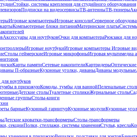
студии
Стойки, системы крепления для студийного оборудования
елевизоров
Подписки на видеосервисы
ТВ-антенны
ТВ-тюнеры
Ак
теры
Игровые компьютеры
Игровые консоли
Серверное оборудов
карты
Компьютерные блоки питания
Материнские платы
Системы
накопителей
ов
Аксессуары для ноутбуков
Очки для компьютера
Рюкзаки для но
контроллеры
Игровые ноутбуки
Игровые компьютеры
Игровые ви
ие
Столы геймерские
Игровые микрофоны
Игровая мультимедиа 
ониторов
диски
Карты памяти
Сетевые накопители
Картридеры
Оптические
иваны П-образные
Кухонные уголки, диваны
Диваны модульные
 для ноутбуков
тумбы в прихожую
Комоды, тумбы для ванной
Пеленальные стол
ьютерные
Детские столы
Туалетные столики
Журнальные столы
Са
денные группы
Столы-книги
ухни
уреты барные
Кухонный гарнитур
Кухонные модули
Кухонные угол
ры
Детские кроватки-трансформеры
Столы-трансформеры
ки, секции
Полки, стеллажи, системы хранения
Стулья, кресла
Ко
емы хранения в прихожую
Вешалки, подставки для зонтов
Банкет