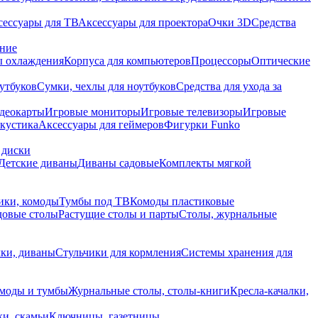
сессуары для ТВ
Аксессуары для проектора
Очки 3D
Средства
ание
 охлаждения
Корпуса для компьютеров
Процессоры
Оптические
утбуков
Сумки, чехлы для ноутбуков
Средства для ухода за
деокарты
Игровые мониторы
Игровые телевизоры
Игровые
акустика
Аксессуары для геймеров
Фигурки Funko
 диски
Детские диваны
Диваны садовые
Комплекты мягкой
ики, комоды
Тумбы под ТВ
Комоды пластиковые
довые столы
Растущие столы и парты
Столы, журнальные
ки, диваны
Стульчики для кормления
Системы хранения для
моды и тумбы
Журнальные столы, столы-книги
Кресла-качалки,
ки, скамьи
Ключницы, газетницы