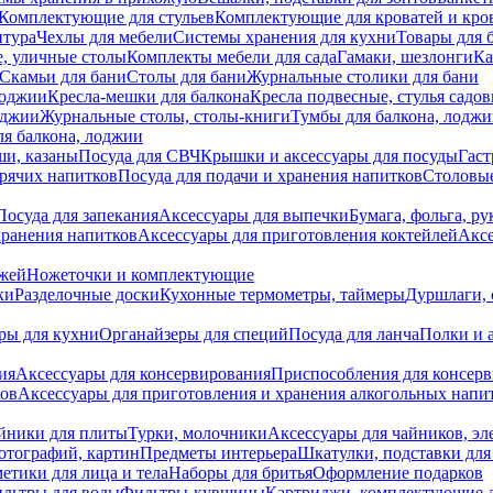
Комплектующие для стульев
Комплектующие для кроватей и кро
итура
Чехлы для мебели
Системы хранения для кухни
Товары для 
, уличные столы
Комплекты мебели для сада
Гамаки, шезлонги
Ка
Скамьи для бани
Столы для бани
Журнальные столики для бани
лоджии
Кресла-мешки для балкона
Кресла подвесные, стулья садо
оджии
Журнальные столы, столы-книги
Тумбы для балкона, лодж
я балкона, лоджии
ши, казаны
Посуда для СВЧ
Крышки и аксессуары для посуды
Гаст
орячих напитков
Посуда для подачи и хранения напитков
Столовы
Посуда для запекания
Аксессуары для выпечки
Бумага, фольга, р
хранения напитков
Аксессуары для приготовления коктейлей
Аксе
ожей
Ножеточки и комплектующие
ки
Разделочные доски
Кухонные термометры, таймеры
Дуршлаги, 
ры для кухни
Органайзеры для специй
Посуда для ланча
Полки и 
ия
Аксессуары для консервирования
Приспособления для консер
ков
Аксессуары для приготовления и хранения алкогольных напи
йники для плиты
Турки, молочники
Аксессуары для чайников, э
отографий, картин
Предметы интерьера
Шкатулки, подставки дл
етики для лица и тела
Наборы для бритья
Оформление подарков
льтры для воды
Фильтры-кувшины
Картриджи, комплектующие д