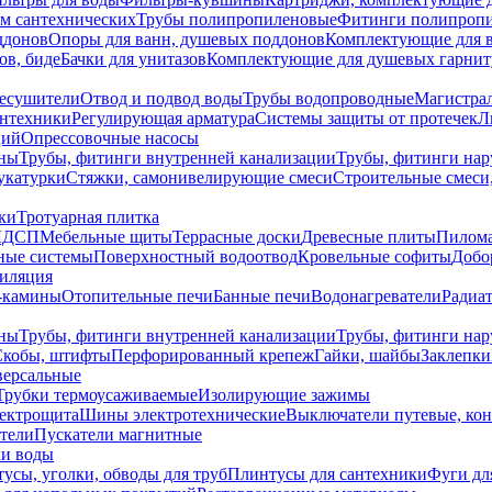
ем сантехнических
Трубы полипропиленовые
Фитинги полипроп
ддонов
Опоры для ванн, душевых поддонов
Комплектующие для 
ов, биде
Бачки для унитазов
Комплектующие для душевых гарнит
есушители
Отвод и подвод воды
Трубы водопроводные
Магистрал
антехники
Регулирующая арматура
Системы защиты от протечек
Л
ций
Опрессовочные насосы
ны
Трубы, фитинги внутренней канализации
Трубы, фитинги на
катурки
Стяжки, самонивелирующие смеси
Строительные смеси,
ки
Тротуарная плитка
ЛДСП
Мебельные щиты
Террасные доски
Древесные плиты
Пилом
ные системы
Поверхностный водоотвод
Кровельные софиты
Добо
тиляция
-камины
Отопительные печи
Банные печи
Водонагреватели
Радиат
ны
Трубы, фитинги внутренней канализации
Трубы, фитинги на
Скобы, штифты
Перфорированный крепеж
Гайки, шайбы
Заклепки
ерсальные
Трубки термоусаживаемые
Изолирующие зажимы
лектрощита
Шины электротехнические
Выключатели путевые, ко
атели
Пускатели магнитные
ки воды
усы, уголки, обводы для труб
Плинтусы для сантехники
Фуги дл