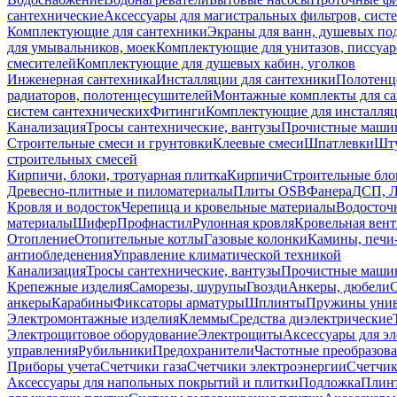
сантехнические
Аксессуары для магистральных фильтров, сист
Комплектующие для сантехники
Экраны для ванн, душевых по
для умывальников, моек
Комплектующие для унитазов, писсуар
смесителей
Комплектующие для душевых кабин, уголков
Инженерная сантехника
Инсталляции для сантехники
Полотенц
радиаторов, полотенцесушителей
Монтажные комплекты для с
систем сантехнических
Фитинги
Комплектующие для инсталля
Канализация
Тросы сантехнические, вантузы
Прочистные маши
Строительные смеси и грунтовки
Клеевые смеси
Шпатлевки
Шту
строительных смесей
Кирпичи, блоки, тротуарная плитка
Кирпичи
Строительные бло
Древесно-плитные и пиломатериалы
Плиты OSB
Фанера
ДСП, 
Кровля и водосток
Черепица и кровельные материалы
Водосточ
материалы
Шифер
Профнастил
Рулонная кровля
Кровельная вен
Отопление
Отопительные котлы
Газовые колонки
Камины, печи
антиобледенения
Управление климатической техникой
Канализация
Тросы сантехнические, вантузы
Прочистные маши
Крепежные изделия
Саморезы, шурупы
Гвозди
Анкеры, дюбели
анкеры
Карабины
Фиксаторы арматуры
Шплинты
Пружины унив
Электромонтажные изделия
Клеммы
Средства диэлектрические
Электрощитовое оборудование
Электрощиты
Аксессуары для э
управления
Рубильники
Предохранители
Частотные преобразов
Приборы учета
Счетчики газа
Счетчики электроэнергии
Счетчи
Аксессуары для напольных покрытий и плитки
Подложка
Плинт