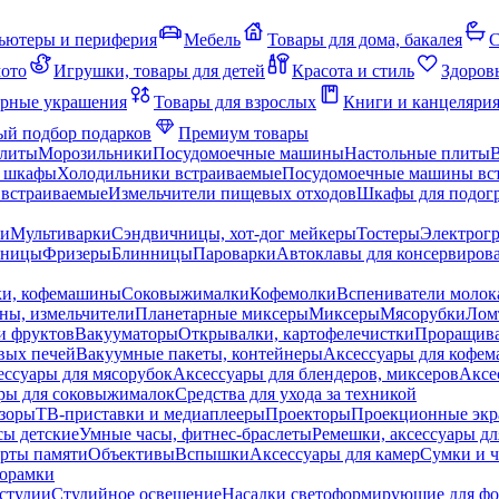
ьютеры и периферия
Мебель
Товары для дома, бакалея
С
мото
Игрушки, товары для детей
Красота и стиль
Здоров
рные украшения
Товары для взрослых
Книги и канцеляри
й подбор подарков
Премиум товары
плиты
Морозильники
Посудомоечные машины
Настольные плиты
 шкафы
Холодильники встраиваемые
Посудомоечные машины вс
встраиваемые
Измельчители пищевых отходов
Шкафы для подогр
чи
Мультиварки
Сэндвичницы, хот-дог мейкеры
Тостеры
Электрог
еницы
Фризеры
Блинницы
Пароварки
Автоклавы для консервиров
ки, кофемашины
Соковыжималки
Кофемолки
Вспениватели молок
ны, измельчители
Планетарные миксеры
Миксеры
Мясорубки
Лом
и фруктов
Вакууматоры
Открывалки, картофелечистки
Проращива
вых печей
Вакуумные пакеты, контейнеры
Аксессуары для кофе
ессуары для мясорубок
Аксессуары для блендеров, миксеров
Аксе
ры для соковыжималок
Средства для ухода за техникой
зоры
ТВ-приставки и медиаплееры
Проекторы
Проекционные эк
сы детские
Умные часы, фитнес-браслеты
Ремешки, аксессуары дл
рты памяти
Объективы
Вспышки
Аксессуары для камер
Сумки и ч
орамки
студии
Студийное освещение
Насадки светоформирующие для фо