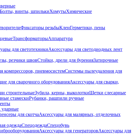
дверные
Болты, винты, шпильки
Хомуты
Химические
творители
Фиксаторы резьбы
Клеи
Герметики, пены
нцевые
Трансформаторы
Аппаратура
уары для светотехники
Аксессуары для светодиодных лент
езы, резчики швов
Стойки, дрели для бурения
Затирочные
ля компрессоров, пневмосистем
Системы пылеудаления для
ие для сварочного оборудования
Аксессуары для сварки,
щи строительные
Зубила, керны, выколотки
Щетки слесарные
чные стамески
Рубанки, рашпили ручные
енты
 ударные
енсеры для скотча
Аксессуары для малярных, отделочных
ная одежда
Спецодежда
Спецобувь
виброоборудования
Аксессуары для генераторов
Аксессуары для