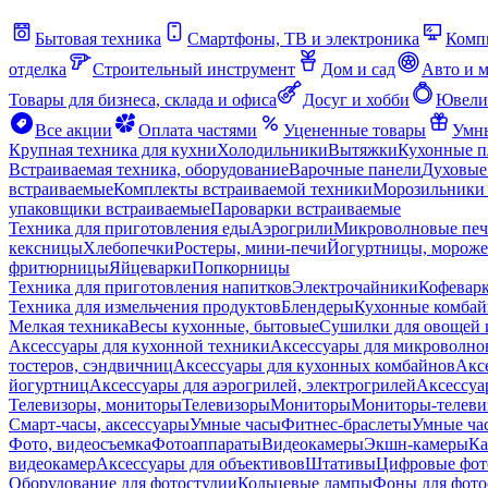
Бытовая техника
Смартфоны, ТВ и электроника
Комп
отделка
Строительный инструмент
Дом и сад
Авто и 
Товары для бизнеса, склада и офиса
Досуг и хобби
Ювели
Все акции
Оплата частями
Уцененные товары
Умны
Крупная техника для кухни
Холодильники
Вытяжки
Кухонные 
Встраиваемая техника, оборудование
Варочные панели
Духовые
встраиваемые
Комплекты встраиваемой техники
Морозильники 
упаковщики встраиваемые
Пароварки встраиваемые
Техника для приготовления еды
Аэрогрили
Микроволновые пе
кексницы
Хлебопечки
Ростеры, мини-печи
Йогуртницы, морож
фритюрницы
Яйцеварки
Попкорницы
Техника для приготовления напитков
Электрочайники
Кофевар
Техника для измельчения продуктов
Блендеры
Кухонные комбай
Мелкая техника
Весы кухонные, бытовые
Сушилки для овощей 
Аксессуары для кухонной техники
Аксессуары для микроволно
тостеров, сэндвичниц
Аксессуары для кухонных комбайнов
Акс
йогуртниц
Аксессуары для аэрогрилей, электрогрилей
Аксессуа
Телевизоры, мониторы
Телевизоры
Мониторы
Мониторы-телеви
Смарт-часы, аксессуары
Умные часы
Фитнес-браслеты
Умные ча
Фото, видеосъемка
Фотоаппараты
Видеокамеры
Экшн-камеры
Ка
видеокамер
Аксессуары для объективов
Штативы
Цифровые фот
Оборудование для фотостудии
Кольцевые лампы
Фоны для фото