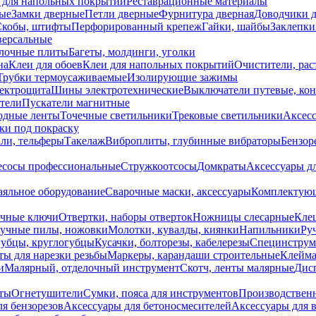
 для напольных покрытий
Реставрационные материалы
ые
Замки дверные
Петли дверные
Фурнитура дверная
Доводчики 
Скобы, штифты
Перфорированный крепеж
Гайки, шайбы
Заклепки
ерсальные
лочные плиты
Багеты, молдинги, уголки
на
Клеи для обоев
Клеи для напольных покрытий
Очистители, рас
Трубки термоусаживаемые
Изолирующие зажимы
лектрощита
Шины электротехнические
Выключатели путевые, ко
атели
Пускатели магнитные
одные ленты
Точечные светильники
Трековые светильники
Аксесс
и под покраску
ли, тельферы
Такелаж
Виброплиты, глубинные вибраторы
Бензор
сосы профессиональные
Стружкоотсосы
Домкраты
Аксессуары д
аяльное оборудование
Сварочные маски, аксессуары
Комплектующ
ечные ключи
Отвертки, наборы отверток
Ножницы слесарные
Кле
учные пилы, ножовки
Молотки, кувалды, киянки
Напильники
Ру
убцы, круглогубцы
Кусачки, болторезы, кабелерезы
Специнструм
ы для нарезки резьбы
Маркеры, карандаши строительные
Клейма
и
Малярный, отделочный инструмент
Скотч, ленты малярные
Дисп
иты
Огнетушители
Сумки, пояса для инструментов
Производствен
я бензорезов
Аксессуары для бетоносмесителей
Аксессуары для 