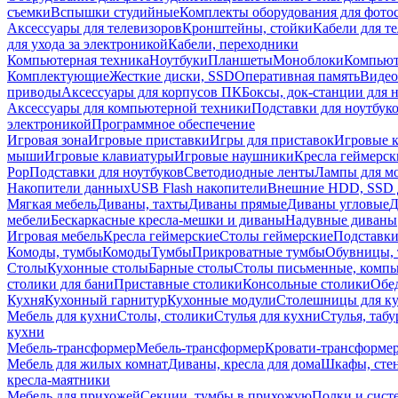
съемки
Вспышки студийные
Комплекты оборудования для фото
Аксессуары для телевизоров
Кронштейны, стойки
Кабели для т
для ухода за электроникой
Кабели, переходники
Компьютерная техника
Ноутбуки
Планшеты
Моноблоки
Компью
Комплектующие
Жесткие диски, SSD
Оперативная память
Видео
приводы
Аксессуары для корпусов ПК
Боксы, док-станции для 
Аксессуары для компьютерной техники
Подставки для ноутбук
электроникой
Программное обеспечение
Игровая зона
Игровые приставки
Игры для приставок
Игровые 
мыши
Игровые клавиатуры
Игровые наушники
Кресла геймерск
Pop
Подставки для ноутбуков
Светодиодные ленты
Лампы для м
Накопители данных
USB Flash накопители
Внешние HDD, SSD 
Мягкая мебель
Диваны, тахты
Диваны прямые
Диваны угловые
Д
мебели
Бескаркасные кресла-мешки и диваны
Надувные диваны
Игровая мебель
Кресла геймерские
Столы геймерские
Подставки
Комоды, тумбы
Комоды
Тумбы
Прикроватные тумбы
Обувницы, 
Столы
Кухонные столы
Барные столы
Столы письменные, комп
столики для бани
Приставные столики
Консольные столики
Обе
Кухня
Кухонный гарнитур
Кухонные модули
Столешницы для к
Мебель для кухни
Столы, столики
Стулья для кухни
Стулья, таб
кухни
Мебель-трансформер
Мебель-трансформер
Кровати-трансформе
Мебель для жилых комнат
Диваны, кресла для дома
Шкафы, стен
кресла-маятники
Мебель для прихожей
Секции, тумбы в прихожую
Полки и сист