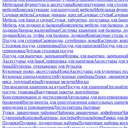
Мебельная фурнитура и аксессуары
Комплектующие для столов
мебели
Комплектующие для корпусной мебели
Мебельная фурн
Садовая мебель
Садовые диваны, кресла
Садовые стулья
Садовые
Мебель для бани и сауны
Стулья, табуретки, подставки для бани
Мебель для лоджии и балкона
Комплекты мебели для балкона, 
лоджии
Дверцы жалюзийные
Системы хранения для балкона, л
лоджии
Кресла, пуфы для балкона, лоджии
Компактные столы дл
Посуда для готовки
Сковороды, сотейники, воки
Кастрюли, ков
Столовая посуда, сервировка
Посуда для напитков
Посуда для г
сервировки
Детская столовая посуда
Посуда для выпечки, запекания
Формы для выпечки, запекания
Аксессуары для бара
Сервировка для напитков
Аксессуары для 
бары
Штопоры, открывалки для бутылок
Кухонные ножи, аксессуары
Ножи
Аксессуары для кухонных н
Кухонные принадлежности
Кухонные приборы
Терки, овощерез
мяса, тендерайзеры
Кухонные мелочи
Миски
Организация хранения на кухне
Посуда для хранения
Органайзе
посуда, упаковка
Вакуумные пакеты, контейнеры
Консервирование и дистилляция
Автоклавы для консервирован
брожения
Ингредиенты для приготовления алкогольных напит
виноделия и пивоварения
Дистилляторы бытовые
Турки, заварочные чайники
Чайники заварочные, кофейники
Ча
Сувениры
Копилки
Картины, постеры
Фотоальбомы
Рамки для ф
Подарки
Подарки, подарочные наборы
Подарочные наборы косм
Водоснабжение
Водонагреватели
Бытовые насосы
Проточные фи