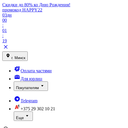
Скидки до 80% ко Дню Рождения!
промокод HAPPY22
03
дн
00
:
01
:
19
г. Минск
Оплата частями
Для юрлиц
Покупателям
Telegram
+375 29
302 10 21
Еще