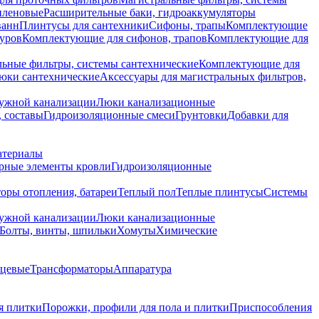
иленовые
Расширительные баки, гидроаккумуляторы
ванн
Плинтусы для сантехники
Сифоны, трапы
Комплектующие
уров
Комплектующие для сифонов, трапов
Комплектующие для
ьные фильтры, системы сантехнические
Комплектующие для
юки сантехнические
Аксессуары для магистральных фильтров,
ружной канализации
Люки канализационные
 составы
Гидроизоляционные смеси
Грунтовки
Добавки для
атериалы
рные элементы кровли
Гидроизоляционные
оры отопления, батареи
Теплый пол
Теплые плинтусы
Системы
ружной канализации
Люки канализационные
Болты, винты, шпильки
Хомуты
Химические
нцевые
Трансформаторы
Аппаратура
я плитки
Порожки, профили для пола и плитки
Приспособления