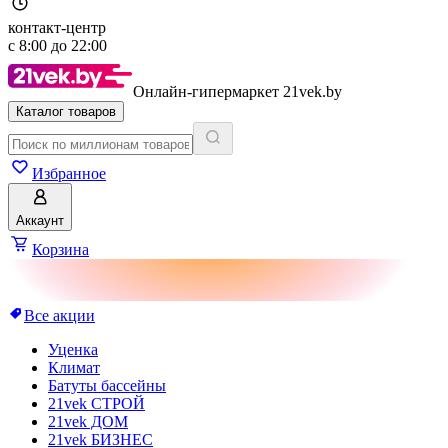
контакт-центр
с
8:00
до
22:00
Онлайн-гипермаркет 21vek.by
Каталог товаров
Избранное
Аккаунт
Корзина
Все акции
Уценка
Климат
Батуты бассейны
21vek СТРОЙ
21vek ДОМ
21vek БИЗНЕС