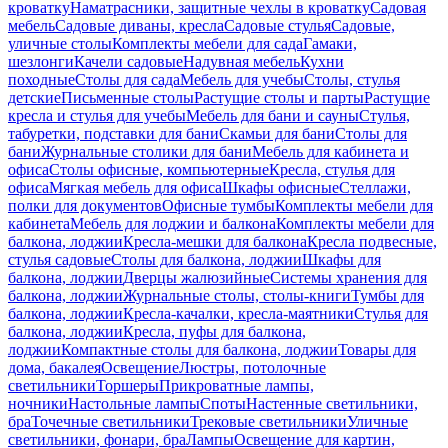
кроватку
Наматрасники, защитные чехлы в кроватку
Садовая
мебель
Садовые диваны, кресла
Садовые стулья
Садовые,
уличные столы
Комплекты мебели для сада
Гамаки,
шезлонги
Качели садовые
Надувная мебель
Кухни
походные
Столы для сада
Мебель для учебы
Столы, стулья
детские
Письменные столы
Растущие столы и парты
Растущие
кресла и стулья для учебы
Мебель для бани и сауны
Стулья,
табуретки, подставки для бани
Скамьи для бани
Столы для
бани
Журнальные столики для бани
Мебель для кабинета и
офиса
Столы офисные, компьютерные
Кресла, стулья для
офиса
Мягкая мебель для офиса
Шкафы офисные
Стеллажи,
полки для документов
Офисные тумбы
Комплекты мебели для
кабинета
Мебель для лоджии и балкона
Комплекты мебели для
балкона, лоджии
Кресла-мешки для балкона
Кресла подвесные,
стулья садовые
Столы для балкона, лоджии
Шкафы для
балкона, лоджии
Дверцы жалюзийные
Системы хранения для
балкона, лоджии
Журнальные столы, столы-книги
Тумбы для
балкона, лоджии
Кресла-качалки, кресла-маятники
Стулья для
балкона, лоджии
Кресла, пуфы для балкона,
лоджии
Компактные столы для балкона, лоджии
Товары для
дома, бакалея
Освещение
Люстры, потолочные
светильники
Торшеры
Прикроватные лампы,
ночники
Настольные лампы
Споты
Настенные светильники,
бра
Точечные светильники
Трековые светильники
Уличные
светильники, фонари, бра
Лампы
Освещение для картин,