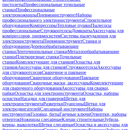
пистолеты
Профессиональные точильные
станки
Профессиональные
электроножницы
Пневмоинструмент
Наборы
профессионального электроинструмента
Строительное
оборудование
Компрессоры
Тепловые пушки
Пылесосы
профессиональные
Стружкоотсосы
Домкраты
Аксессуары для
компрессоров, пневмосистем
Системы пылеудаления для
электроинструмента
Пневмоинструмент
Станки и
оборудование
Деревообрабатывающие
станки
Ленточнопильные станки
Металлообрабатывающие
станки
Плиткорезные станки
Точильные
станки
Комплектующие для станков
Оснастка для
станков
Аксессуары для станков
Стружкоотсосы
Аксессуары
для стружкоотсосов
Сварочное и паяльное
оборудование
Сварочное оборудование
Паяльное
оборудование
Сварочные маски, аксессуары
Комплектующие
для сварочного оборудования
Аксессуары для сварки,
пайки
Оснастка для электроинструмента
Оснастка, наборы
оснастки
Насадки для граверов
Щетки для
электроинструмента
Развертки
Пуансоны
Щетки для
электродвигателей
Слесарный инструмент
Наборы
инструментов
Головки, биты
Гаечные ключи
Отвертки, наборы
отверток
Ножницы слесарные
Клещи строительные
Зубила,
керны, выколотки
Щетки слесарные
Оснастка и аксессуары для
бурения и сверления
Сверла, буры, зенкеры
Коронки
Зубила для