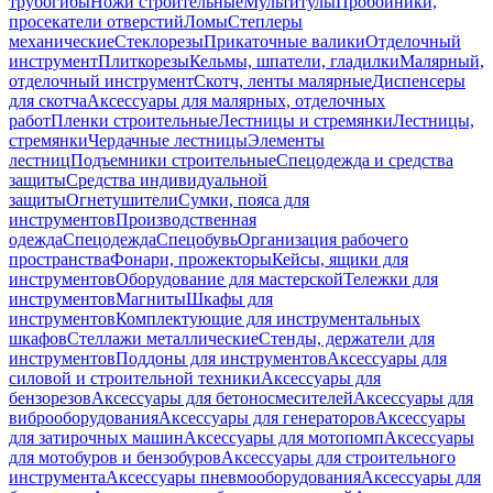
трубогибы
Ножи строительные
Мультитулы
Пробойники,
просекатели отверстий
Ломы
Степлеры
механические
Стеклорезы
Прикаточные валики
Отделочный
инструмент
Плиткорезы
Кельмы, шпатели, гладилки
Малярный,
отделочный инструмент
Скотч, ленты малярные
Диспенсеры
для скотча
Аксессуары для малярных, отделочных
работ
Пленки строительные
Лестницы и стремянки
Лестницы,
стремянки
Чердачные лестницы
Элементы
лестниц
Подъемники строительные
Спецодежда и средства
защиты
Средства индивидуальной
защиты
Огнетушители
Сумки, пояса для
инструментов
Производственная
одежда
Спецодежда
Спецобувь
Организация рабочего
пространства
Фонари, прожекторы
Кейсы, ящики для
инструментов
Оборудование для мастерской
Тележки для
инструментов
Магниты
Шкафы для
инструментов
Комплектующие для инструментальных
шкафов
Стеллажи металлические
Стенды, держатели для
инструментов
Поддоны для инструментов
Аксессуары для
силовой и строительной техники
Аксессуары для
бензорезов
Аксессуары для бетоносмесителей
Аксессуары для
виброоборудования
Аксессуары для генераторов
Аксессуары
для затирочных машин
Аксессуары для мотопомп
Аксессуары
для мотобуров и бензобуров
Аксессуары для строительного
инструмента
Аксессуары пневмооборудования
Аксессуары для