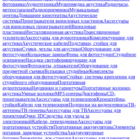
фоторамки
Аудиотехника
Мультимедиа акустика
Радиочасы,
метеостанции
Радиоприемники
Музыкальные
центры
Домашние кинотеатры
Акустические
системы
Проигрыватели виниловых пластинок
Аксессуары
для виниловых проигрывателей
Виниловые
пластинки
Инсталляционная акустика
Трансляционные
усилители
Аксессуары для аудиотехники
Комплектующие для
акустики
Акустические кабели
Подставки, стойки для
акустики
Сумки, чехлы для акустики
Оборудование для
фотостудии
Кольцевые лампы
Фоны для фотостудии
Студийное
освещение
Насадки светоформирующие для
фотостудии
Фотозонты, отражатели
Оборудование для
предметной съемки
Вспышки студийные
Комплекты
оборудования для фотостудии
Стойки, системы крепления для
студийного оборудования
Портативная
аудиотехника
Наушники и гарнитуры
Портативные колонки,
акустика
Умные колонки
MP3-плееры
Диктофоны
CD-
проигрыватели
Аксессуары для телевизоров
Кронштейны,
стойки
Кабели для телевизоров
Подписки на видеосервисы
ТВ-
антенны
ТВ-тюнеры
Аксессуары для ТВ
Аксессуары для
проектора
Очки 3D
Средства для ухода за
электроникой
Кабели, переходники
Аксессуары для
портативных устройств
Портативные аккумуляторы
Элементы
питания, зарядные устройства
Аккумуляторные
батареи
Держатели, док-станции
Аксессуары для планшетов,