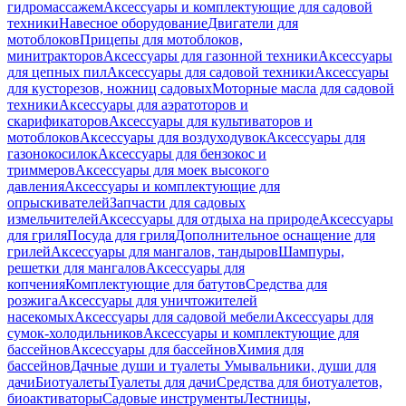
гидромассажем
Аксессуары и комплектующие для садовой
техники
Навесное оборудование
Двигатели для
мотоблоков
Прицепы для мотоблоков,
минитракторов
Аксессуары для газонной техники
Аксессуары
для цепных пил
Аксессуары для садовой техники
Аксессуары
для кусторезов, ножниц садовых
Моторные масла для садовой
техники
Аксессуары для аэратоторов и
скарификаторов
Аксессуары для культиваторов и
мотоблоков
Аксессуары для воздуходувок
Аксессуары для
газонокосилок
Аксессуары для бензокос и
триммеров
Аксессуары для моек высокого
давления
Аксессуары и комплектующие для
опрыскивателей
Запчасти для садовых
измельчителей
Аксессуары для отдыха на природе
Аксессуары
для гриля
Посуда для гриля
Дополнительное оснащение для
грилей
Аксессуары для мангалов, тандыров
Шампуры,
решетки для мангалов
Аксессуары для
копчения
Комплектующие для батутов
Средства для
розжига
Аксессуары для уничтожителей
насекомых
Аксессуары для садовой мебели
Аксессуары для
сумок-холодильников
Аксессуары и комплектующие для
бассейнов
Аксессуары для бассейнов
Химия для
бассейнов
Дачные души и туалеты
Умывальники, души для
дачи
Биотуалеты
Туалеты для дачи
Средства для биотуалетов,
биоактиваторы
Садовые инструменты
Лестницы,