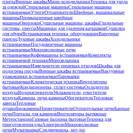
плиты
Винные шкафы
Мини-холодильники
Техника для ухода
за одеждой
Стиральные машины
Стиральные машины
встраиваемые
Утюги
Отпариватели
Швейные, вышивальные
машины
Промышленные швейные
машины
Оверлоки
Сушильные машины, шкафы
Гладильные
системы, прессы
Машинки для удаления катышков
Сушилки
для обуви
Встраиваемая техника, оборудование
Варочные
панели
Духовые шкафы
Холодильники
встраиваемые
Посудомоечные машины
встраиваемые
Микроволновые печи
встраиваемые
Кофемашины встраиваемые
Комплекты
встраиваемой техники
Морозильники
встраиваемые
Измельчители пищевых отходов
Шкафы для
подогрева посуды
Винные шкафы встраиваемые
Вакуумные
упаковщики встраиваемые
Пароварки
встраиваемые
Климатическая техника
Вентиляторы
бытовые
Кондиционеры, сплит-системы
Охладители
воздуха
Водонагреватели
Увлажнители, очистители
воздуха
Камины, печи-камины
Обогреватели
Тепловые
завесы
Тепловые
пушки
Биокамины
Проветриватели
Отопительные печи
Банные
печи
Порталы для каминов
Вентиляторы вытяжные
Метеостанции
Газовые баллоны бытовые
Техника для
приготовления еды
Аэрогрили
Микроволновые
печи
Мультиварки
Сэндвичницы, хот-дог