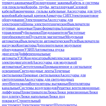
термоусаживаемые
Изолирующие зажимы
Кабель и системы
для прокладки
Короба, трубы, металлорукав
Силовой
кабель
Наконечники, гильзы кабельные
Аксессуары для труб,
коробов
Кабельный крепеж
Арматура СИП
Электрощитовое
оборудование
Электрощиты
Аксессуары для
электрощита
Шины электротехнические
Выключатели
путевые, концевые
Трансформаторы
Аппаратура
управления
Рубильники
Предохранители
Частотные
преобразователи
Пускатели магнитные
Модульная
автоматика
Выключатели автоматические
Реле
Выключатели
нагрузки
Контакторы
Дополнительное модульное
оборудование
УЗИП
Автоматика пуска
двигателя
Дифференциальные
автоматы
УЗО
Конденсаторы
Комплексная защита
электродвигателей
Аксессуары для модульной
автоматики
Светотехника
Промышленное и сигнальное
освещение
Светодиодные ленты
Точечные
светильники
Трековые светильники
Аксессуары для
светотехники
Аксессуары для светодиодных
лент
Вентиляция
Вентиляторы вытяжные
Вентиляторы
канальные
Системы воздуховодов
Решетки вентиляционные,
диффузоры
Проветриватели
Люки
Люки ревизионные
Люки
под плитку
Люки напольные
Люки под
покраску
Строительный
инструмент
Электроинструмент
Шуруповерты,