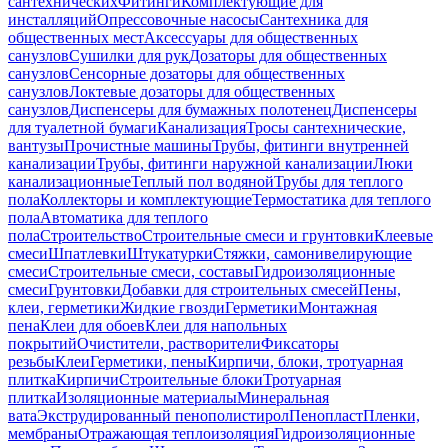
сантехнических
Фитинги
Комплектующие для
инсталляций
Опрессовочные насосы
Сантехника для
общественных мест
Аксессуары для общественных
санузлов
Сушилки для рук
Дозаторы для общественных
санузлов
Сенсорные дозаторы для общественных
санузлов
Локтевые дозаторы для общественных
санузлов
Диспенсеры для бумажных полотенец
Диспенсеры
для туалетной бумаги
Канализация
Тросы сантехнические,
вантузы
Прочистные машины
Трубы, фитинги внутренней
канализации
Трубы, фитинги наружной канализации
Люки
канализационные
Теплый пол водяной
Трубы для теплого
пола
Коллекторы и комплектующие
Термостатика для теплого
пола
Автоматика для теплого
пола
Строительство
Строительные смеси и грунтовки
Клеевые
смеси
Шпатлевки
Штукатурки
Стяжки, самонивелирующие
смеси
Строительные смеси, составы
Гидроизоляционные
смеси
Грунтовки
Добавки для строительных смесей
Пены,
клеи, герметики
Жидкие гвозди
Герметики
Монтажная
пена
Клеи для обоев
Клеи для напольных
покрытий
Очистители, растворители
Фиксаторы
резьбы
Клеи
Герметики, пены
Кирпичи, блоки, тротуарная
плитка
Кирпичи
Строительные блоки
Тротуарная
плитка
Изоляционные материалы
Минеральная
вата
Экструдированный пенополистирол
Пенопласт
Пленки,
мембраны
Отражающая теплоизоляция
Гидроизоляционные