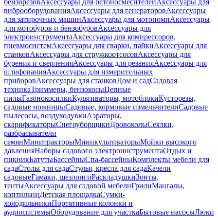
бензорезов
Аксессуары для бетоносмесителей
Аксессуары для
виброоборудования
Аксессуары для генераторов
Аксессуары
для затирочных машин
Аксессуары для мотопомп
Аксессуары
для мотобуров и бензобуров
Аксессуары для
электроинструмента
Аксессуары для компрессоров,
пневмосистем
Аксессуары для сварки, пайки
Аксессуары для
станков
Аксессуары для стружкоотсосов
Аксессуары для
бурения и сверления
Аксессуары для резания
Аксессуары для
шлифования
Аксессуары для измерительных
приборов
Аксессуары для станков
Дом и сад
Садовая
техника
Триммеры, бензокосы
Цепные
пилы
Газонокосилки
Культиваторы, мотоблоки
Кусторезы,
садовые ножницы
Садовые, кормовые измельчители
Садовые
пылесосы, воздуходувки
Аэраторы,
скарификаторы
Снегоуборщики
Дровоколы
Сеялки,
разбрасыватели
семян
Минитракторы
Миникультиваторы
Мойки высокого
давления
Наборы садового электроинструмента
Отдых и
пикник
Батуты
Бассейны
Спа-бассейны
Комплекты мебели для
сада
Столы для сада
Стулья, кресла для сада
Качели
садовые
Гамаки, шезлонги
Раскладушки
Зонты,
тенты
Аксессуары для садовой мебели
Грили
Мангалы,
коптильни
Детская площадка
Сумки-
холодильники
Портативные колонки и
аудиосистемы
Оборудование для участка
Бытовые насосы
Люки