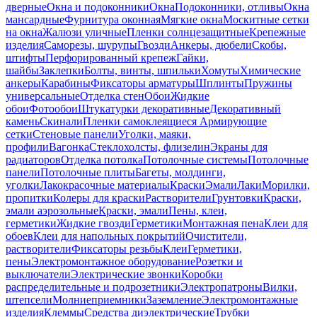
дверные
Окна и подоконники
Окна
Подоконники, отливы
Окна
мансардные
Фурнитура оконная
Мягкие окна
Москитные сетки
на окна
Жалюзи уличные
Пленки солнцезащитные
Крепежные
изделия
Саморезы, шурупы
Гвозди
Анкеры, дюбели
Скобы,
штифты
Перфорированный крепеж
Гайки,
шайбы
Заклепки
Болты, винты, шпильки
Хомуты
Химические
анкеры
Карабины
Фиксаторы арматуры
Шплинты
Пружины
универсальные
Отделка стен
Обои
Жидкие
обои
Фотообои
Штукатурки декоративные
Декоративный
камень
Скинали
Пленки самоклеящиеся
Армирующие
сетки
Стеновые панели
Уголки, маяки,
профили
Вагонка
Стеклохолсты, флизелин
Экраны для
радиаторов
Отделка потолка
Потолочные системы
Потолочные
панели
Потолочные плиты
Багеты, молдинги,
уголки
Лакокрасочные материалы
Краски
Эмали
Лаки
Морилки,
пропитки
Колеры для краски
Растворители
Грунтовки
Краски,
эмали аэрозольные
Краски, эмали
Пены, клеи,
герметики
Жидкие гвозди
Герметики
Монтажная пена
Клеи для
обоев
Клеи для напольных покрытий
Очистители,
растворители
Фиксаторы резьбы
Клеи
Герметики,
пены
Электромонтажное оборудование
Розетки и
выключатели
Электрические звонки
Коробки
распределительные и подрозетники
Электропатроны
Вилки,
штепсели
Молниеприемники
Заземление
Электромонтажные
изделия
Клеммы
Средства диэлектрические
Трубки