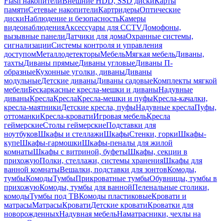
Flash накопители
Внешние HDD, SSD диски
Карты
памяти
Сетевые накопители
Картридеры
Оптические
диски
Наблюдение и безопасность
Камеры
видеонаблюдения
Аксессуары для CCTV
Домофоны,
вызывные панели
Датчики для дома
Охранные системы,
сигнализации
Системы контроля и управления
доступом
Металлодетекторы
Мебель
Мягкая мебель
Диваны,
тахты
Диваны прямые
Диваны угловые
Диваны П-
образные
Кухонные уголки, диваны
Диваны
модульные
Детские диваны
Диваны садовые
Комплекты мягкой
мебели
Бескаркасные кресла-мешки и диваны
Надувные
диваны
Кресла
Кресла
Кресла-мешки и пуфы
Кресла-качалки,
кресла-маятники
Детские кресла, пуфы
Надувные кресла
Пуфы,
оттоманки
Кресла-кровати
Игровая мебель
Кресла
геймерские
Столы геймерские
Подставки для
ноутбуков
Шкафы и стеллажи
Шкафы
Стенки, горки
Шкафы-
купе
Шкафы-гармошки
Шкафы-пеналы для жилой
комнаты
Шкафы с витриной, буфеты
Шкафы, секции в
прихожую
Полки, стеллажи, системы хранения
Шкафы для
ванной комнаты
Вешалки, подставки для зонтов
Комоды,
тумбы
Комоды
Тумбы
Прикроватные тумбы
Обувницы, тумбы в
прихожую
Комоды, тумбы для ванной
Пеленальные столики,
комоды
Тумбы под ТВ
Комоды пластиковые
Кровати и
матрасы
Матрасы
Кровати
Детские кровати
Кроватки для
новорожденных
Надувная мебель
Наматрасники, чехлы на