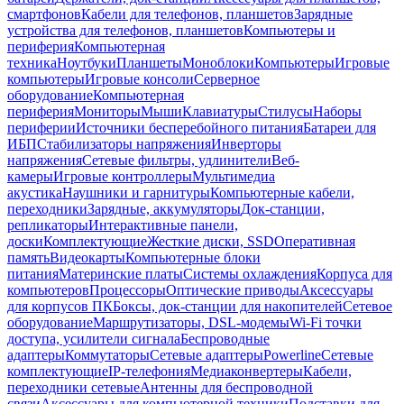
смартфонов
Кабели для телефонов, планшетов
Зарядные
устройства для телефонов, планшетов
Компьютеры и
периферия
Компьютерная
техника
Ноутбуки
Планшеты
Моноблоки
Компьютеры
Игровые
компьютеры
Игровые консоли
Серверное
оборудование
Компьютерная
периферия
Мониторы
Мыши
Клавиатуры
Стилусы
Наборы
периферии
Источники бесперебойного питания
Батареи для
ИБП
Стабилизаторы напряжения
Инверторы
напряжения
Сетевые фильтры, удлинители
Веб-
камеры
Игровые контроллеры
Мультимедиа
акустика
Наушники и гарнитуры
Компьютерные кабели,
переходники
Зарядные, аккумуляторы
Док-станции,
репликаторы
Интерактивные панели,
доски
Комплектующие
Жесткие диски, SSD
Оперативная
память
Видеокарты
Компьютерные блоки
питания
Материнские платы
Системы охлаждения
Корпуса для
компьютеров
Процессоры
Оптические приводы
Аксессуары
для корпусов ПК
Боксы, док-станции для накопителей
Сетевое
оборудование
Маршрутизаторы, DSL-модемы
Wi-Fi точки
доступа, усилители сигнала
Беспроводные
адаптеры
Коммутаторы
Сетевые адаптеры
Powerline
Сетевые
комплектующие
IP-телефония
Медиаконвертеры
Кабели,
переходники сетевые
Антенны для беспроводной
связи
Аксессуары для компьютерной техники
Подставки для