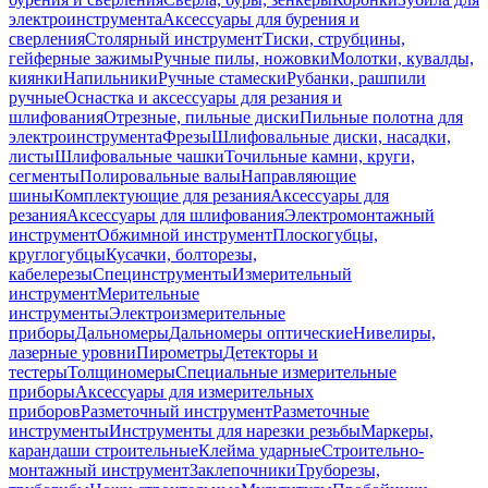
электроинструмента
Аксессуары для бурения и
сверления
Столярный инструмент
Тиски, струбцины,
гейферные зажимы
Ручные пилы, ножовки
Молотки, кувалды,
киянки
Напильники
Ручные стамески
Рубанки, рашпили
ручные
Оснастка и аксессуары для резания и
шлифования
Отрезные, пильные диски
Пильные полотна для
электроинструмента
Фрезы
Шлифовальные диски, насадки,
листы
Шлифовальные чашки
Точильные камни, круги,
сегменты
Полировальные валы
Направляющие
шины
Комплектующие для резания
Аксессуары для
резания
Аксессуары для шлифования
Электромонтажный
инструмент
Обжимной инструмент
Плоскогубцы,
круглогубцы
Кусачки, болторезы,
кабелерезы
Специнструменты
Измерительный
инструмент
Мерительные
инструменты
Электроизмерительные
приборы
Дальномеры
Дальномеры оптические
Нивелиры,
лазерные уровни
Пирометры
Детекторы и
тестеры
Толщиномеры
Специальные измерительные
приборы
Аксессуары для измерительных
приборов
Разметочный инструмент
Разметочные
инструменты
Инструменты для нарезки резьбы
Маркеры,
карандаши строительные
Клейма ударные
Строительно-
монтажный инструмент
Заклепочники
Труборезы,