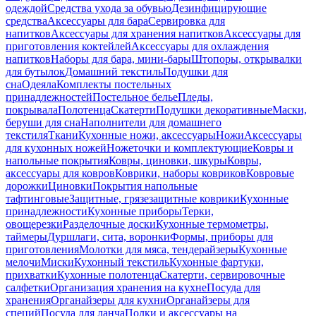
одеждой
Средства ухода за обувью
Дезинфицирующие
средства
Аксессуары для бара
Сервировка для
напитков
Аксессуары для хранения напитков
Аксессуары для
приготовления коктейлей
Аксессуары для охлаждения
напитков
Наборы для бара, мини-бары
Штопоры, открывалки
для бутылок
Домашний текстиль
Подушки для
сна
Одеяла
Комплекты постельных
принадлежностей
Постельное белье
Пледы,
покрывала
Полотенца
Скатерти
Подушки декоративные
Маски,
беруши для сна
Наполнители для домашнего
текстиля
Ткани
Кухонные ножи, аксессуары
Ножи
Аксессуары
для кухонных ножей
Ножеточки и комплектующие
Ковры и
напольные покрытия
Ковры, циновки, шкуры
Ковры,
аксессуары для ковров
Коврики, наборы ковриков
Ковровые
дорожки
Циновки
Покрытия напольные
тафтинговые
Защитные, грязезащитные коврики
Кухонные
принадлежности
Кухонные приборы
Терки,
овощерезки
Разделочные доски
Кухонные термометры,
таймеры
Дуршлаги, сита, воронки
Формы, приборы для
приготовления
Молотки для мяса, тендерайзеры
Кухонные
мелочи
Миски
Кухонный текстиль
Кухонные фартуки,
прихватки
Кухонные полотенца
Скатерти, сервировочные
салфетки
Организация хранения на кухне
Посуда для
хранения
Органайзеры для кухни
Органайзеры для
специй
Посуда для ланча
Полки и аксессуары на