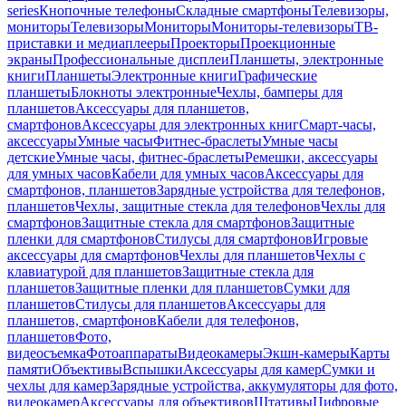
series
Кнопочные телефоны
Складные смартфоны
Телевизоры,
мониторы
Телевизоры
Мониторы
Мониторы-телевизоры
ТВ-
приставки и медиаплееры
Проекторы
Проекционные
экраны
Профессиональные дисплеи
Планшеты, электронные
книги
Планшеты
Электронные книги
Графические
планшеты
Блокноты электронные
Чехлы, бамперы для
планшетов
Аксессуары для планшетов,
смартфонов
Аксессуары для электронных книг
Смарт-часы,
аксессуары
Умные часы
Фитнес-браслеты
Умные часы
детские
Умные часы, фитнес-браслеты
Ремешки, аксессуары
для умных часов
Кабели для умных часов
Аксессуары для
смартфонов, планшетов
Зарядные устройства для телефонов,
планшетов
Чехлы, защитные стекла для телефонов
Чехлы для
смартфонов
Защитные стекла для смартфонов
Защитные
пленки для смартфонов
Стилусы для смартфонов
Игровые
аксессуары для смартфонов
Чехлы для планшетов
Чехлы с
клавиатурой для планшетов
Защитные стекла для
планшетов
Защитные пленки для планшетов
Сумки для
планшетов
Стилусы для планшетов
Аксессуары для
планшетов, смартфонов
Кабели для телефонов,
планшетов
Фото,
видеосъемка
Фотоаппараты
Видеокамеры
Экшн-камеры
Карты
памяти
Объективы
Вспышки
Аксессуары для камер
Сумки и
чехлы для камер
Зарядные устройства, аккумуляторы для фото,
видеокамер
Аксессуары для объективов
Штативы
Цифровые