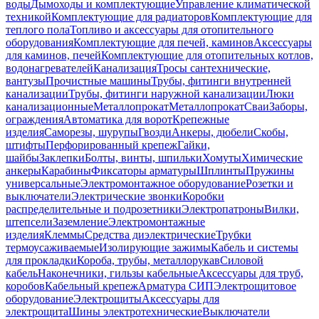
воды
Дымоходы и комплектующие
Управление климатической
техникой
Комплектующие для радиаторов
Комплектующие для
теплого пола
Топливо и аксессуары для отопительного
оборудования
Комплектующие для печей, каминов
Аксессуары
для каминов, печей
Комплектующие для отопительных котлов,
водонагревателей
Канализация
Тросы сантехнические,
вантузы
Прочистные машины
Трубы, фитинги внутренней
канализации
Трубы, фитинги наружной канализации
Люки
канализационные
Металлопрокат
Металлопрокат
Сваи
Заборы,
ограждения
Автоматика для ворот
Крепежные
изделия
Саморезы, шурупы
Гвозди
Анкеры, дюбели
Скобы,
штифты
Перфорированный крепеж
Гайки,
шайбы
Заклепки
Болты, винты, шпильки
Хомуты
Химические
анкеры
Карабины
Фиксаторы арматуры
Шплинты
Пружины
универсальные
Электромонтажное оборудование
Розетки и
выключатели
Электрические звонки
Коробки
распределительные и подрозетники
Электропатроны
Вилки,
штепсели
Заземление
Электромонтажные
изделия
Клеммы
Средства диэлектрические
Трубки
термоусаживаемые
Изолирующие зажимы
Кабель и системы
для прокладки
Короба, трубы, металлорукав
Силовой
кабель
Наконечники, гильзы кабельные
Аксессуары для труб,
коробов
Кабельный крепеж
Арматура СИП
Электрощитовое
оборудование
Электрощиты
Аксессуары для
электрощита
Шины электротехнические
Выключатели