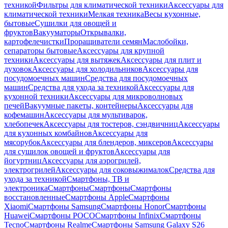
техникой
Фильтры для климатической техники
Аксессуары для
климатической техники
Мелкая техника
Весы кухонные,
бытовые
Сушилки для овощей и
фруктов
Вакууматоры
Открывалки,
картофелечистки
Проращиватели семян
Маслобойки,
сепараторы бытовые
Аксессуары для крупной
техники
Аксессуары для вытяжек
Аксессуары для плит и
духовок
Аксессуары для холодильников
Аксессуары для
посудомоечных машин
Средства для посудомоечных
машин
Средства для ухода за техникой
Аксессуары для
кухонной техники
Аксессуары для микроволновых
печей
Вакуумные пакеты, контейнеры
Аксессуары для
кофемашин
Аксессуары для мультиварок,
хлебопечек
Аксессуары для тостеров, сэндвичниц
Аксессуары
для кухонных комбайнов
Аксессуары для
мясорубок
Аксессуары для блендеров, миксеров
Аксессуары
для сушилок овощей и фруктов
Аксессуары для
йогуртниц
Аксессуары для аэрогрилей,
электрогрилей
Аксессуары для соковыжималок
Средства для
ухода за техникой
Смартфоны, ТВ и
электроника
Смартфоны
Смартфоны
Смартфоны
восстановленные
Смартфоны Apple
Смартфоны
Xiaomi
Смартфоны Samsung
Смартфоны Honor
Смартфоны
Huawei
Смартфоны POCO
Смартфоны Infinix
Смартфоны
Tecno
Смартфоны Realme
Смартфоны Samsung Galaxy S26