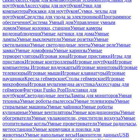
ноутбуков
Аксессуары для ноутбуков
Очки для
компьютера
Рюкзаки для ноутбуков
Сумки, чехлы для
ноутбуков
Средства для ухода за электроникой
Программное
обеспечение
Система Умный дом
Управление умным
домом
Умные колонки, станции
Умные камеры
видеонаблюдения
Умные датчики для дома
Умные
лампы
Умные выключатели
Умные розетки
Умные
светильники
Умные светодиодные ленты
Умные реле
Умные
замки
Умные домофоны
Умные карнизы
Умные
терморегуляторы
Игровая зона
Игровые приставки
Игры для
приставок
Игровые контроллеры
Игровые ноутбуки
Игровые
компьютеры
Игровые видеокарты
Игровые мониторы
Игровые
телевизоры
Игровые мыши
Игровые клавиатуры
Игровые
наушники
Кресла геймерские
Столы геймерские
Игровые
микрофоны
Игровая мультимедиа акустика
Аксессуары для
геймеров
Фигурки Funko Pop
Подставки для
ноутбуков
Светодиодные ленты
Лампы для мониторов
Умная
техника
Умные роботы-пылесосы
Умные телевизоры
Умные
стиральные машины
Умные чайники
Умные роботы
кулинарные
Умные вентиляторы
Умные кондиционеры
Умные
обогреватели
Умные увлажнители, очистители воздуха
Умные
отопительные котлы
Умные проветриватели
Умные радиочасы,
метеостанции
Умные кормушки и поилки для
животных
Умные напольные весы
Накопители данных
USB