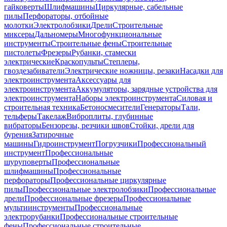
гайковерты
Шлифмашины
Циркулярные, сабельные
пилы
Перфораторы, отбойные
молотки
Электролобзики
Дрели
Строительные
миксеры
Дальномеры
Многофункциональные
инструменты
Строительные фены
Строительные
пистолеты
Фрезеры
Рубанки, стамески
электрические
Краскопульты
Степлеры,
гвоздезабиватели
Электрические ножницы, резаки
Насадки для
электроинструмента
Аксессуары для
электроинструмента
Аккумуляторы, зарядные устройства для
электроинструмента
Наборы электроинструмента
Силовая и
строительная техника
Бетоносмесители
Генераторы
Тали,
тельферы
Такелаж
Виброплиты, глубинные
вибраторы
Бензорезы, резчики швов
Стойки, дрели для
бурения
Затирочные
машины
Гидроинструмент
Погрузчики
Профессиональный
инструмент
Профессиональные
шуруповерты
Профессиональные
шлифмашины
Профессиональные
перфораторы
Профессиональные циркулярные
пилы
Профессиональные электролобзики
Профессиональные
дрели
Профессиональные фрезеры
Профессиональные
мультиинструменты
Профессиональные
электрорубанки
Профессиональные строительные
фены
Профессиональные строительные