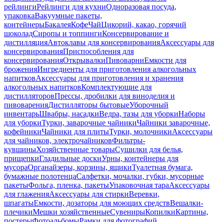
рейлинги
Рейлинги для кухни
Одноразовая посуда,
упаковка
Вакуумные пакеты,
контейнеры
Бакалея
Кофе
Чай
Цикорий, какао, горячий
шоколад
Сиропы и топпинги
Консервирование и
дистилляция
Автоклавы для консервирования
Аксессуары для
консервирования
Приспособления для
консервирования
Открывалки
Пивоварни
Емкости для
брожения
Ингредиенты для приготовления алкогольных
напитков
Аксессуары для приготовления и хранения
алкогольных напитков
Комплектующие для
дистилляторов
Прессы, дробилки для виноделия и
пивоварения
Дистилляторы бытовые
Уборочный
инвентарь
Швабры, насадки
Ведра, тазы для уборки
Наборы
для уборки
Турки, заварочные чайники
Чайники заварочные,
кофейники
Чайники для плиты
Турки, молочники
Аксессуары
для чайников, электрочайников
Фильтры-
кувшины
Хозяйственные товары
Сушилки для белья,
прищепки
Гладильные доски
Урны, контейнеры для
мусора
Органайзеры, корзины, ящики
Туалетная бумага,
бумажные полотенца
Салфетки, мочалки, губки, мусорные
пакеты
Фольга, пленка, пакеты
Упаковочная тара
Аксессуары
для глажения
Аксессуары для стирки
Веревки,
шпагаты
Емкости, дозаторы для моющих средств
Вешалки-
плечики
Мешки хозяйственные
Сувениры
Копилки
Картины,
постеры
Фотоальбомы
Рамки для фотографий,