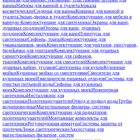
ванны
Наборы для ванной и туалета
Зеркала
косметические
Сиденья для ванны
Коврики для ванной и
туалета
Экран-дверки в туалет
Комплектующие для мебели в
ванную
Комплектующие для сантехники
Экраны для ванн,
душевых поддонов
Опоры для ванн, душевых
поддонов
Комплектующие для ванн
Плинтусы для
сантехники
Сифоны, трапы
Комплектующие для
умывальников, моек
Комплектующие для унитазов, писсуаров,
биде
Бачки для унитазов
Комплектующие для душевых
гарнитуров
Комплектующие для сифонов,
трапов
Комплектующие для смесителей
Комплектующие для
душевых кабин, уголков
Сантехника для кухни
Кухонные
мойки
Кухонные мойки со смесителями
Смесители для
кухонных моек
Измельчители пищевых отходов
Системы для
очистки питьевой воды
Сифоны для кухонных
моек
Комплектующие для кухонных моек
Инженерная
сантехника
Инсталляции для
сантехники
Полотенцесушители
Отвод и подвод воды
Трубы
водопроводные
Магистральные фильтры, системы
сантехнические
Комплектующие для радиаторов,
полотенцесушителей
Монтажные комплекты для
сантехники
Регулирующая арматура
Системы защиты от
протечек
Люки сантехнические
Аксессуары для
магистральных фильтров, систем