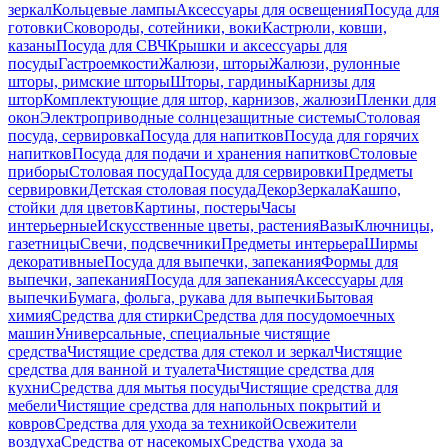
зеркал
Кольцевые лампы
Аксессуары для освещения
Посуда для
готовки
Сковороды, сотейники, воки
Кастрюли, ковши,
казаны
Посуда для СВЧ
Крышки и аксессуары для
посуды
Гастроемкости
Жалюзи, шторы
Жалюзи, рулонные
шторы, римские шторы
Шторы, гардины
Карнизы для
штор
Комплектующие для штор, карнизов, жалюзи
Пленки для
окон
Электроприводные солнцезащитные системы
Столовая
посуда, сервировка
Посуда для напитков
Посуда для горячих
напитков
Посуда для подачи и хранения напитков
Столовые
приборы
Столовая посуда
Посуда для сервировки
Предметы
сервировки
Детская столовая посуда
Декор
Зеркала
Кашпо,
стойки для цветов
Картины, постеры
Часы
интерьерные
Искусственные цветы, растения
Вазы
Ключницы,
газетницы
Свечи, подсвечники
Предметы интерьера
Ширмы
декоративные
Посуда для выпечки, запекания
Формы для
выпечки, запекания
Посуда для запекания
Аксессуары для
выпечки
Бумага, фольга, рукава для выпечки
Бытовая
химия
Средства для стирки
Средства для посудомоечных
машин
Универсальные, специальные чистящие
средства
Чистящие средства для стекол и зеркал
Чистящие
средства для ванной и туалета
Чистящие средства для
кухни
Средства для мытья посуды
Чистящие средства для
мебели
Чистящие средства для напольных покрытий и
ковров
Средства для ухода за техникой
Освежители
воздуха
Средства от насекомых
Средства ухода за