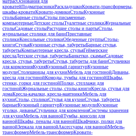
матрас
Основания для
кроватей
Подматрасники
Раскладушки
Кровати-трансформеры,
шкафы-кровати
Кровати-домики
Столы
Кухонные
столы
Барные столы
Столы письменные,
компьютерные
Детские столы
Туалетные столики
Журнальные
столы
Садовые столы
Растущие столы и парты
Столы,
журнальные столики для бани
Приставные
столики
Консольные столики
Обеденные группы
Столы-
книги
Стулья
Кухонные стулья, табуреты
Барные стулья,
табуреты
Компьютерные кресла, стулья
Геймерские
кресла
Детские стулья, табуреты
Банкетки, скамьи
Садовые
кресла, стулья, табуреты
Стулья, табуреты для бани
Стульчики
для кормления
Кухня
Кухонный гарнитур
Кухонные
модули
Столешницы для кухни
Мебель для гостиной
Диваны,
кресла для гостиной
Комоды, тумбы для гостиной
Шкафы,
стенки, горки для гостиной
Полки, стеллажи для
гостиной
Журнальные столы, столы-книги
Кресла, стулья для
дома
Кресла-качалки, кресла-маятники
Мебель для
кухни
Столы, столики
Стулья для кухни
Стулья, табуреты
барные
Кухонный гарнитур
Кухонные модули
Кухонные
уголки, диваны
Стульчики для кормления
Системы хранения
для кухни
Мебель для ванной
Тумбы, консоли для
ванной
Шкафы, пеналы для ванной
Шкафчики, полки для
ванной
Зеркала для ванной
Аксессуары для ванной
Мебель-
трансформер
Мебель-трансформер
Кровати-