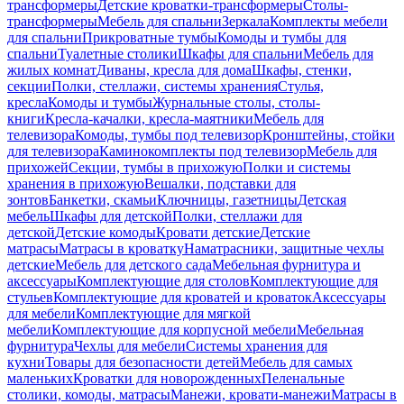
трансформеры
Детские кроватки-трансформеры
Столы-
трансформеры
Мебель для спальни
Зеркала
Комплекты мебели
для спальни
Прикроватные тумбы
Комоды и тумбы для
спальни
Туалетные столики
Шкафы для спальни
Мебель для
жилых комнат
Диваны, кресла для дома
Шкафы, стенки,
секции
Полки, стеллажи, системы хранения
Стулья,
кресла
Комоды и тумбы
Журнальные столы, столы-
книги
Кресла-качалки, кресла-маятники
Мебель для
телевизора
Комоды, тумбы под телевизор
Кронштейны, стойки
для телевизора
Каминокомплекты под телевизор
Мебель для
прихожей
Секции, тумбы в прихожую
Полки и системы
хранения в прихожую
Вешалки, подставки для
зонтов
Банкетки, скамьи
Ключницы, газетницы
Детская
мебель
Шкафы для детской
Полки, стеллажи для
детской
Детские комоды
Кровати детские
Детские
матрасы
Матрасы в кроватку
Наматрасники, защитные чехлы
детские
Мебель для детского сада
Мебельная фурнитура и
аксессуары
Комплектующие для столов
Комплектующие для
стульев
Комплектующие для кроватей и кроваток
Аксессуары
для мебели
Комплектующие для мягкой
мебели
Комплектующие для корпусной мебели
Мебельная
фурнитура
Чехлы для мебели
Системы хранения для
кухни
Товары для безопасности детей
Мебель для самых
маленьких
Кроватки для новорожденных
Пеленальные
столики, комоды, матрасы
Манежи, кровати-манежи
Матрасы в