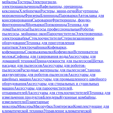
мейкеры
Тостеры
Электрогрили,
электрошашлычницы
Вафельницы, орешницы,
кексницы
Хлебопечки
Ростеры, мини-печи
Йогуртницы,
мороженицы
Фризеры
Блинницы
Пароварки
Автоклавы для
консервирования
Сыроварни
Фритюрницы, фондю-
фритюрницы
Яйцеварки
Попкорницы
Техника для
дома
Пылесосы
Пылесосы профессиональные
Роботы-
пылесосы, мойщики окон
Пароочистители
Электровеники,
электрошвабры
Стеклоочистители
Стерилизационное
оборудование
Техника для приготовления
напитков
Электрочайники
Кофеварки,
кофемашины
Соковыжималки
Кофемолки
Вспениватели
молока
Сифоны для газирования воды
Аксессуары для
домашней техники
Принадлежности для пылесосов
Щетки,
насадки для пылесосов
Аксессуары для роботов-
пылесосов
Расходные материалы для пылесосов
Станции,
аккумуляторы для роботов-пылесосов
Аксессуары для
швейных машин
Аксессуары для промышленного швейного
оборудования
Аксессуары для стиральных и сушильных
машин
Аксессуары для пароочистителей,
отпаривателей
Аксессуары для стеклоочистителей
Техника для
измельчения продуктов
Блендеры
Кухонные комбайны,
измельчители
Планетарные
миксеры
Миксеры
Мясорубки
Ломтерезки
Комплектующие для
климатической техники
Управление климатической