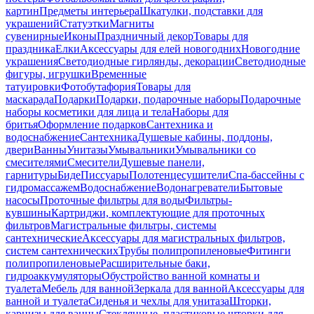
картин
Предметы интерьера
Шкатулки, подставки для
украшений
Статуэтки
Магниты
сувенирные
Иконы
Праздничный декор
Товары для
праздника
Елки
Аксессуары для елей новогодних
Новогодние
украшения
Светодиодные гирлянды, декорации
Светодиодные
фигуры, игрушки
Временные
татуировки
Фотобутафория
Товары для
маскарада
Подарки
Подарки, подарочные наборы
Подарочные
наборы косметики для лица и тела
Наборы для
бритья
Оформление подарков
Сантехника и
водоснабжение
Сантехника
Душевые кабины, поддоны,
двери
Ванны
Унитазы
Умывальники
Умывальники со
смесителями
Смесители
Душевые панели,
гарнитуры
Биде
Писсуары
Полотенцесушители
Спа-бассейны с
гидромассажем
Водоснабжение
Водонагреватели
Бытовые
насосы
Проточные фильтры для воды
Фильтры-
кувшины
Картриджи, комплектующие для проточных
фильтров
Магистральные фильтры, системы
сантехнические
Аксессуары для магистральных фильтров,
систем сантехнических
Трубы полипропиленовые
Фитинги
полипропиленовые
Расширительные баки,
гидроаккумуляторы
Обустройство ванной комнаты и
туалета
Мебель для ванной
Зеркала для ванной
Аксессуары для
ванной и туалета
Сиденья и чехлы для унитаза
Шторки,
карнизы для ванны
Стеклянные, пластиковые шторки для