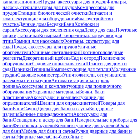
канализационные
Пруды, аксессуары для прудов
Фильтры,
насосы, стерилизаторы для прудов
Компрессоры для
прудов
Станции биологической очистки
Запчасти и
комплектующие для оборудования
Благоустройство
участка
Дачные дома
Беседки
Бани
Хозблоки и
сараи
Аксессуары для озеленения сада
Декор для сада
Почтовые
ящики, таблички
Козырьки
Скворечники, кормушки для
птиц
Домики для насекомых
Фонтаны, скульптуры для
сада
Пруды, аксессуары для прудов
Уличные
обогреватели
Уличные светильники
Противогололедные
реагенты
Декоративный щебень
Сад и огород
Поливочное
оборудование
Садовые опрыскиватели
Шланги для дома и
сада
Парники
Теплицы
Комплектующие для теплиц
Модульные
грядки
Садовые компостеры
Уничтожители, отпугиватели
насекомых и грызунов
Автоматизация и контроль
полива
Аксессуары и комплектующие для поливочного
оборудования
Укрывные материалы
Бочки, баки
пластиковые
Аксессуары и комплектующие для
опрыскивателей
Шланги для опрыскивателей
Товары для
бани
Бани
Сауны
Двери для бани и сауны
Бондарные
изделия
Банные принадлежности
Аксессуары для
бани
Оснащение и декор для бани
Измерительные приборы для
бани
Фитобочки, купели
Комплектующие для купелей
Окна
для бани
Мебель для бани и сауны
Ручки дверные для бани и
сауны
Эфирные масла
Спа-бассейны с