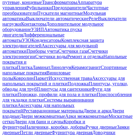
путевые, концевые
Трансформаторы
Аппаратура
управления
Рубильники
Предохранители
Частотные
преобразователи
Пускатели магнитные
Модульная
автоматика
Выключатели автоматические
Реле
Выключатели
нагрузки
Контакторы
Дополнительное модульное
оборудование
УЗИП
Автоматика пуска
двигателя
Дифференциальные
автоматы
УЗО
Конденсаторы
Комплексная защита
электродвигателей
Аксессуары для модульной
автоматики
Приборы учета
Счетчики газа
Счетчики
электроэнергии
Счетчики воды
Ремонт и отделка
Напольные
покрытия и
плитка
Плитка
Ламинат
Линолеум
Керамогранит
Спортивные
напольные покрытия
Виниловые
полы
Ковролин
Паркет
Искусственная трава
Аксессуары для
напольных покрытий и плитки
Подложка
Плинтусы, уголки,
обводы для труб
Плинтусы для сантехники
Фуги для
плитки
Порожки, профили для пола и плитки
Приспособления
для укладки плитки
Системы выравнивания
плитки
Аксессуары для напольных
покрытий
Реставрационные материалы
Двери и арки
Двери
входные
Двери межкомнатные
Арки межкомнатные
Москитные
сетки
Двери для бани и сауны
Коробки и
фурнитура
Наличники, коробки, доборы
Ручки дверные
Замки
дверные
Петли дверные
Фурнитура дверная
Доводчики