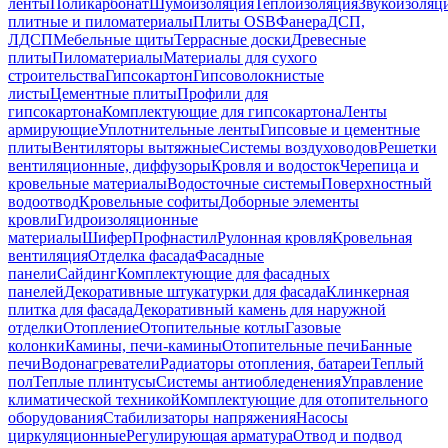
ленты
Поликарбонат
Шумоизоляция
Теплоизоляция
Звукоизоляц
плитные и пиломатериалы
Плиты OSB
Фанера
ДСП,
ЛДСП
Мебельные щиты
Террасные доски
Древесные
плиты
Пиломатериалы
Материалы для сухого
строительства
Гипсокартон
Гипсоволокнистые
листы
Цементные плиты
Профили для
гипсокартона
Комплектующие для гипсокартона
Ленты
армирующие
Уплотнительные ленты
Гипсовые и цементные
плиты
Вентиляторы вытяжные
Системы воздуховодов
Решетки
вентиляционные, диффузоры
Кровля и водосток
Черепица и
кровельные материалы
Водосточные системы
Поверхностный
водоотвод
Кровельные софиты
Доборные элементы
кровли
Гидроизоляционные
материалы
Шифер
Профнастил
Рулонная кровля
Кровельная
вентиляция
Отделка фасада
Фасадные
панели
Сайдинг
Комплектующие для фасадных
панелей
Декоративные штукатурки для фасада
Клинкерная
плитка для фасада
Декоративный камень для наружной
отделки
Отопление
Отопительные котлы
Газовые
колонки
Камины, печи-камины
Отопительные печи
Банные
печи
Водонагреватели
Радиаторы отопления, батареи
Теплый
пол
Теплые плинтусы
Системы антиобледенения
Управление
климатической техникой
Комплектующие для отопительного
оборудования
Стабилизаторы напряжения
Насосы
циркуляционные
Регулирующая арматура
Отвод и подвод