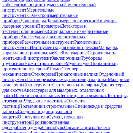
кабелерезы
Специнструменты
Измерительный
инструмент
Мерительные
инструменты
Электроизмерительные
приборы
Дальномеры
Дальномеры оптические
Нивелиры,
лазерные уровни
Пирометры
Детекторы и
тестеры
Толщиномеры
Специальные измерительные
приборы
Аксессуары для измерительных
приборов
Разметочный инструмент
Разметочные
инструменты
Инструменты для нарезки резьбы
Маркеры,
карандаши строительные
Клейма ударные
Строительно-
монтажный инструмент
Заклепочники
Труборезы,
трубогибы
Ножи строительные
Мультитулы
Пробойники,
просекатели отверстий
Ломы
Степлеры
механические
Стеклорезы
Прикаточные валики
Отделочный
инструмент
Плиткорезы
Кельмы, шпатели, гладилки
Малярный,
отделочный инструмент
Скотч, ленты малярные
Диспенсеры
для скотча
Аксессуары для малярных, отделочных
работ
Пленки строительные
Лестницы и стремянки
Лестницы,
стремянки
Чердачные лестницы
Элементы
лестниц
Подъемники строительные
Спецодежда и средства
защиты
Средства индивидуальной
защиты
Огнетушители
Сумки, пояса для
инструментов
Производственная
одежда
Спецодежда
Спецобувь
Организация рабочего
пространства
Фонари, прожекторы
Кейсы, ящики для