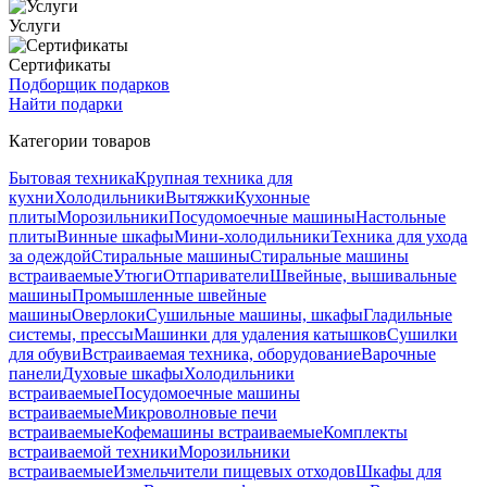
Услуги
Сертификаты
Подборщик подарков
Найти подарки
Категории товаров
Бытовая техника
Крупная техника для
кухни
Холодильники
Вытяжки
Кухонные
плиты
Морозильники
Посудомоечные машины
Настольные
плиты
Винные шкафы
Мини-холодильники
Техника для ухода
за одеждой
Стиральные машины
Стиральные машины
встраиваемые
Утюги
Отпариватели
Швейные, вышивальные
машины
Промышленные швейные
машины
Оверлоки
Сушильные машины, шкафы
Гладильные
системы, прессы
Машинки для удаления катышков
Сушилки
для обуви
Встраиваемая техника, оборудование
Варочные
панели
Духовые шкафы
Холодильники
встраиваемые
Посудомоечные машины
встраиваемые
Микроволновые печи
встраиваемые
Кофемашины встраиваемые
Комплекты
встраиваемой техники
Морозильники
встраиваемые
Измельчители пищевых отходов
Шкафы для