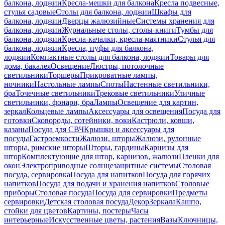
балкона, лоджии
Кресла-мешки для балкона
Кресла подвесные,
стулья садовые
Столы для балкона, лоджии
Шкафы для
балкона, лоджии
Дверцы жалюзийные
Системы хранения для
балкона, лоджии
Журнальные столы, столы-книги
Тумбы для
балкона, лоджии
Кресла-качалки, кресла-маятники
Стулья для
балкона, лоджии
Кресла, пуфы для балкона,
лоджии
Компактные столы для балкона, лоджии
Товары для
дома, бакалея
Освещение
Люстры, потолочные
светильники
Торшеры
Прикроватные лампы,
ночники
Настольные лампы
Споты
Настенные светильники,
бра
Точечные светильники
Трековые светильники
Уличные
светильники, фонари, бра
Лампы
Освещение для картин,
зеркал
Кольцевые лампы
Аксессуары для освещения
Посуда для
готовки
Сковороды, сотейники, воки
Кастрюли, ковши,
казаны
Посуда для СВЧ
Крышки и аксессуары для
посуды
Гастроемкости
Жалюзи, шторы
Жалюзи, рулонные
шторы, римские шторы
Шторы, гардины
Карнизы для
штор
Комплектующие для штор, карнизов, жалюзи
Пленки для
окон
Электроприводные солнцезащитные системы
Столовая
посуда, сервировка
Посуда для напитков
Посуда для горячих
напитков
Посуда для подачи и хранения напитков
Столовые
приборы
Столовая посуда
Посуда для сервировки
Предметы
сервировки
Детская столовая посуда
Декор
Зеркала
Кашпо,
стойки для цветов
Картины, постеры
Часы
интерьерные
Искусственные цветы, растения
Вазы
Ключницы,