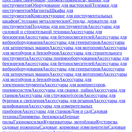
инструментов
Оборудование для мастерской
Тележки для
инструментов
Магниты
Шкафы для
инструментов
Комплектующие для инструментальных
шкафов
Стеллажи металлические
Стенды, держатели для
инструментов
Поддоны для инструментов
Аксессуары для
силовой и строительной техники
Аксессуары для
бензорезов
Аксессуары для бетоносмесителей
Аксессуары для
виброоборудования
Аксессуары для генераторов
Аксессуары
для затирочных машин
Аксессуары для мотопомп
Аксессуары
для мотобуров и бензобуров
Аксессуары для строительного
инструмента
Аксессуары пневмооборудования
Аксессуары для
бензорезов
Аксессуары для бетоносмесителей
Аксессуары для
виброоборудования
Аксессуары для генераторов
Аксессуары
для затирочных машин
Аксессуары для мотопомп
Аксессуары
для мотобуров и бензобуров
Аксессуары для
электроинструмента
Аксессуары для компрессоров,
пневмосистем
Аксессуары для сварки, пайки
Аксессуары для
станков
Аксессуары для стружкоотсосов
Аксессуары для
бурения и сверления
Аксессуары для резания
Аксессуары для
шлифования
Аксессуары для измерительных
приборов
Аксессуары для станков
Дом и сад
Садовая
техника
Триммеры, бензокосы
Цепные
пилы
Газонокосилки
Культиваторы, мотоблоки
Кусторезы,
садовые ножницы
Садовые, кормовые измельчители
Садовые