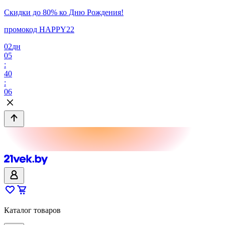
Скидки до 80% ко Дню Рождения!
промокод HAPPY22
02
дн
05
:
40
:
06
Каталог товаров