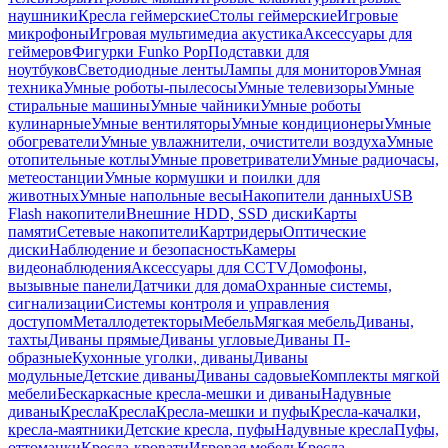
наушники
Кресла геймерские
Столы геймерские
Игровые
микрофоны
Игровая мультимедиа акустика
Аксессуары для
геймеров
Фигурки Funko Pop
Подставки для
ноутбуков
Светодиодные ленты
Лампы для мониторов
Умная
техника
Умные роботы-пылесосы
Умные телевизоры
Умные
стиральные машины
Умные чайники
Умные роботы
кулинарные
Умные вентиляторы
Умные кондиционеры
Умные
обогреватели
Умные увлажнители, очистители воздуха
Умные
отопительные котлы
Умные проветриватели
Умные радиочасы,
метеостанции
Умные кормушки и поилки для
животных
Умные напольные весы
Накопители данных
USB
Flash накопители
Внешние HDD, SSD диски
Карты
памяти
Сетевые накопители
Картридеры
Оптические
диски
Наблюдение и безопасность
Камеры
видеонаблюдения
Аксессуары для CCTV
Домофоны,
вызывные панели
Датчики для дома
Охранные системы,
сигнализации
Системы контроля и управления
доступом
Металлодетекторы
Мебель
Мягкая мебель
Диваны,
тахты
Диваны прямые
Диваны угловые
Диваны П-
образные
Кухонные уголки, диваны
Диваны
модульные
Детские диваны
Диваны садовые
Комплекты мягкой
мебели
Бескаркасные кресла-мешки и диваны
Надувные
диваны
Кресла
Кресла
Кресла-мешки и пуфы
Кресла-качалки,
кресла-маятники
Детские кресла, пуфы
Надувные кресла
Пуфы,
оттоманки
Кресла-кровати
Игровая мебель
Кресла