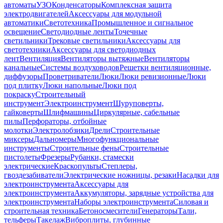
автоматы
УЗО
Конденсаторы
Комплексная защита
электродвигателей
Аксессуары для модульной
автоматики
Светотехника
Промышленное и сигнальное
освещение
Светодиодные ленты
Точечные
светильники
Трековые светильники
Аксессуары для
светотехники
Аксессуары для светодиодных
лент
Вентиляция
Вентиляторы вытяжные
Вентиляторы
канальные
Системы воздуховодов
Решетки вентиляционные,
диффузоры
Проветриватели
Люки
Люки ревизионные
Люки
под плитку
Люки напольные
Люки под
покраску
Строительный
инструмент
Электроинструмент
Шуруповерты,
гайковерты
Шлифмашины
Циркулярные, сабельные
пилы
Перфораторы, отбойные
молотки
Электролобзики
Дрели
Строительные
миксеры
Дальномеры
Многофункциональные
инструменты
Строительные фены
Строительные
пистолеты
Фрезеры
Рубанки, стамески
электрические
Краскопульты
Степлеры,
гвоздезабиватели
Электрические ножницы, резаки
Насадки для
электроинструмента
Аксессуары для
электроинструмента
Аккумуляторы, зарядные устройства для
электроинструмента
Наборы электроинструмента
Силовая и
строительная техника
Бетоносмесители
Генераторы
Тали,
тельферы
Такелаж
Виброплиты, глубинные