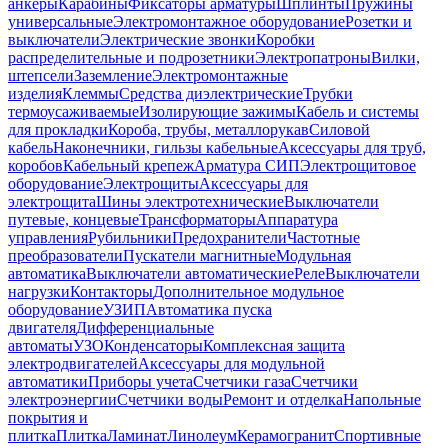
анкеры
Карабины
Фиксаторы арматуры
Шплинты
Пружины
универсальные
Электромонтажное оборудование
Розетки и
выключатели
Электрические звонки
Коробки
распределительные и подрозетники
Электропатроны
Вилки,
штепсели
Заземление
Электромонтажные
изделия
Клеммы
Средства диэлектрические
Трубки
термоусаживаемые
Изолирующие зажимы
Кабель и системы
для прокладки
Короба, трубы, металлорукав
Силовой
кабель
Наконечники, гильзы кабельные
Аксессуары для труб,
коробов
Кабельный крепеж
Арматура СИП
Электрощитовое
оборудование
Электрощиты
Аксессуары для
электрощита
Шины электротехнические
Выключатели
путевые, концевые
Трансформаторы
Аппаратура
управления
Рубильники
Предохранители
Частотные
преобразователи
Пускатели магнитные
Модульная
автоматика
Выключатели автоматические
Реле
Выключатели
нагрузки
Контакторы
Дополнительное модульное
оборудование
УЗИП
Автоматика пуска
двигателя
Дифференциальные
автоматы
УЗО
Конденсаторы
Комплексная защита
электродвигателей
Аксессуары для модульной
автоматики
Приборы учета
Счетчики газа
Счетчики
электроэнергии
Счетчики воды
Ремонт и отделка
Напольные
покрытия и
плитка
Плитка
Ламинат
Линолеум
Керамогранит
Спортивные