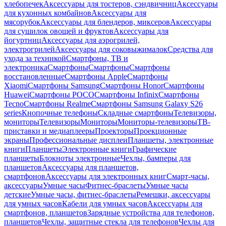
хлебопечек
Аксессуары для тостеров, сэндвичниц
Аксессуары
для кухонных комбайнов
Аксессуары для
мясорубок
Аксессуары для блендеров, миксеров
Аксессуары
для сушилок овощей и фруктов
Аксессуары для
йогуртниц
Аксессуары для аэрогрилей,
электрогрилей
Аксессуары для соковыжималок
Средства для
ухода за техникой
Смартфоны, ТВ и
электроника
Смартфоны
Смартфоны
Смартфоны
восстановленные
Смартфоны Apple
Смартфоны
Xiaomi
Смартфоны Samsung
Смартфоны Honor
Смартфоны
Huawei
Смартфоны POCO
Смартфоны Infinix
Смартфоны
Tecno
Смартфоны Realme
Смартфоны Samsung Galaxy S26
series
Кнопочные телефоны
Складные смартфоны
Телевизоры,
мониторы
Телевизоры
Мониторы
Мониторы-телевизоры
ТВ-
приставки и медиаплееры
Проекторы
Проекционные
экраны
Профессиональные дисплеи
Планшеты, электронные
книги
Планшеты
Электронные книги
Графические
планшеты
Блокноты электронные
Чехлы, бамперы для
планшетов
Аксессуары для планшетов,
смартфонов
Аксессуары для электронных книг
Смарт-часы,
аксессуары
Умные часы
Фитнес-браслеты
Умные часы
детские
Умные часы, фитнес-браслеты
Ремешки, аксессуары
для умных часов
Кабели для умных часов
Аксессуары для
смартфонов, планшетов
Зарядные устройства для телефонов,
планшетов
Чехлы, защитные стекла для телефонов
Чехлы для