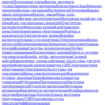
панели
Потолочные плиты
Багеты, молдинги,
уголки
Лакокрасочные материалы
Краски
Эмали
Лаки
Морилки,
пропитки
Колеры для краски
Растворители
Грунтовки
Краски,
эмали аэрозольные
Краски, эмали
Пены, клеи,
герметики
Жидкие гвозди
Герметики
Монтажная пена
Клеи для
обоев
Клеи для напольных покрытий
Очистители,
растворители
Фиксаторы резьбы
Клеи
Герметики,
пены
Электромонтажное оборудование
Розетки и
выключатели
Электрические звонки
Коробки
распределительные и подрозетники
Электропатроны
Вилки,
штепсели
Молниеприемники
Заземление
Электромонтажные
изделия
Клеммы
Средства диэлектрические
Трубки
термоусаживаемые
Изолирующие зажимы
Кабель и системы
для прокладки
Короба, трубы, металлорукав
Силовой
кабель
Наконечники, гильзы кабельные
Аксессуары для труб,
коробов
Кабельный крепеж
Арматура СИП
Электрощитовое
оборудование
Электрощиты
Аксессуары для
электрощита
Шины электротехнические
Выключатели
путевые, концевые
Трансформаторы
Аппаратура
управления
Рубильники
Предохранители
Частотные
преобразователи
Пускатели магнитные
Модульная
автоматика
Выключатели автоматические
Реле
Выключатели
нагрузки
Контакторы
Дополнительное модульное
оборудование
УЗИП
Автоматика пуска
двигателя
Дифференциальные