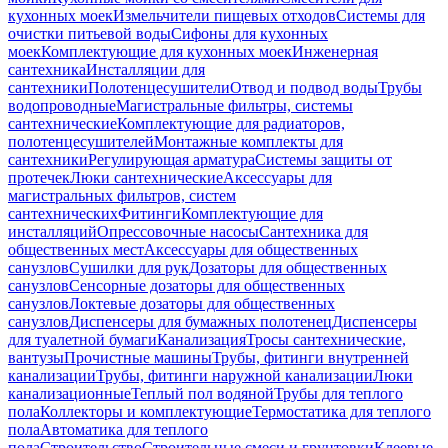
кухонных моек
Измельчители пищевых отходов
Системы для
очистки питьевой воды
Сифоны для кухонных
моек
Комплектующие для кухонных моек
Инженерная
сантехника
Инсталляции для
сантехники
Полотенцесушители
Отвод и подвод воды
Трубы
водопроводные
Магистральные фильтры, системы
сантехнические
Комплектующие для радиаторов,
полотенцесушителей
Монтажные комплекты для
сантехники
Регулирующая арматура
Системы защиты от
протечек
Люки сантехнические
Аксессуары для
магистральных фильтров, систем
сантехнических
Фитинги
Комплектующие для
инсталляций
Опрессовочные насосы
Сантехника для
общественных мест
Аксессуары для общественных
санузлов
Сушилки для рук
Дозаторы для общественных
санузлов
Сенсорные дозаторы для общественных
санузлов
Локтевые дозаторы для общественных
санузлов
Диспенсеры для бумажных полотенец
Диспенсеры
для туалетной бумаги
Канализация
Тросы сантехнические,
вантузы
Прочистные машины
Трубы, фитинги внутренней
канализации
Трубы, фитинги наружной канализации
Люки
канализационные
Теплый пол водяной
Трубы для теплого
пола
Коллекторы и комплектующие
Термостатика для теплого
пола
Автоматика для теплого
пола
Строительство
Строительные смеси и грунтовки
Клеевые