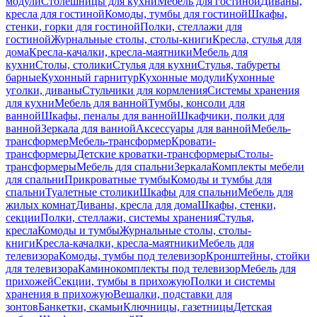
модули
Столешницы для кухни
Мебель для гостиной
Диваны,
кресла для гостиной
Комоды, тумбы для гостиной
Шкафы,
стенки, горки для гостиной
Полки, стеллажи для
гостиной
Журнальные столы, столы-книги
Кресла, стулья для
дома
Кресла-качалки, кресла-маятники
Мебель для
кухни
Столы, столики
Стулья для кухни
Стулья, табуреты
барные
Кухонный гарнитур
Кухонные модули
Кухонные
уголки, диваны
Стульчики для кормления
Системы хранения
для кухни
Мебель для ванной
Тумбы, консоли для
ванной
Шкафы, пеналы для ванной
Шкафчики, полки для
ванной
Зеркала для ванной
Аксессуары для ванной
Мебель-
трансформер
Мебель-трансформер
Кровати-
трансформеры
Детские кроватки-трансформеры
Столы-
трансформеры
Мебель для спальни
Зеркала
Комплекты мебели
для спальни
Прикроватные тумбы
Комоды и тумбы для
спальни
Туалетные столики
Шкафы для спальни
Мебель для
жилых комнат
Диваны, кресла для дома
Шкафы, стенки,
секции
Полки, стеллажи, системы хранения
Стулья,
кресла
Комоды и тумбы
Журнальные столы, столы-
книги
Кресла-качалки, кресла-маятники
Мебель для
телевизора
Комоды, тумбы под телевизор
Кронштейны, стойки
для телевизора
Каминокомплекты под телевизор
Мебель для
прихожей
Секции, тумбы в прихожую
Полки и системы
хранения в прихожую
Вешалки, подставки для
зонтов
Банкетки, скамьи
Ключницы, газетницы
Детская