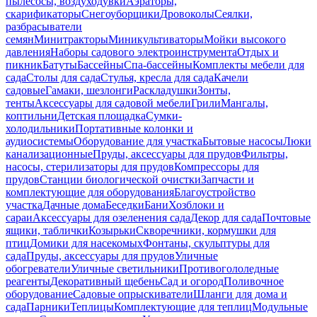
пылесосы, воздуходувки
Аэраторы,
скарификаторы
Снегоуборщики
Дровоколы
Сеялки,
разбрасыватели
семян
Минитракторы
Миникультиваторы
Мойки высокого
давления
Наборы садового электроинструмента
Отдых и
пикник
Батуты
Бассейны
Спа-бассейны
Комплекты мебели для
сада
Столы для сада
Стулья, кресла для сада
Качели
садовые
Гамаки, шезлонги
Раскладушки
Зонты,
тенты
Аксессуары для садовой мебели
Грили
Мангалы,
коптильни
Детская площадка
Сумки-
холодильники
Портативные колонки и
аудиосистемы
Оборудование для участка
Бытовые насосы
Люки
канализационные
Пруды, аксессуары для прудов
Фильтры,
насосы, стерилизаторы для прудов
Компрессоры для
прудов
Станции биологической очистки
Запчасти и
комплектующие для оборудования
Благоустройство
участка
Дачные дома
Беседки
Бани
Хозблоки и
сараи
Аксессуары для озеленения сада
Декор для сада
Почтовые
ящики, таблички
Козырьки
Скворечники, кормушки для
птиц
Домики для насекомых
Фонтаны, скульптуры для
сада
Пруды, аксессуары для прудов
Уличные
обогреватели
Уличные светильники
Противогололедные
реагенты
Декоративный щебень
Сад и огород
Поливочное
оборудование
Садовые опрыскиватели
Шланги для дома и
сада
Парники
Теплицы
Комплектующие для теплиц
Модульные