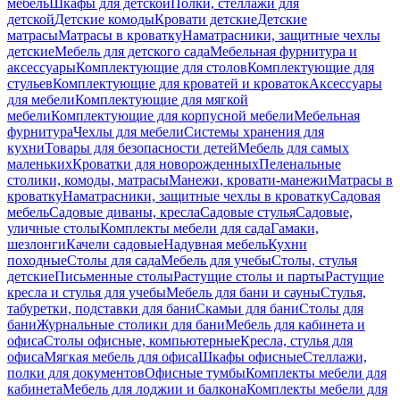
мебель
Шкафы для детской
Полки, стеллажи для
детской
Детские комоды
Кровати детские
Детские
матрасы
Матрасы в кроватку
Наматрасники, защитные чехлы
детские
Мебель для детского сада
Мебельная фурнитура и
аксессуары
Комплектующие для столов
Комплектующие для
стульев
Комплектующие для кроватей и кроваток
Аксессуары
для мебели
Комплектующие для мягкой
мебели
Комплектующие для корпусной мебели
Мебельная
фурнитура
Чехлы для мебели
Системы хранения для
кухни
Товары для безопасности детей
Мебель для самых
маленьких
Кроватки для новорожденных
Пеленальные
столики, комоды, матрасы
Манежи, кровати-манежи
Матрасы в
кроватку
Наматрасники, защитные чехлы в кроватку
Садовая
мебель
Садовые диваны, кресла
Садовые стулья
Садовые,
уличные столы
Комплекты мебели для сада
Гамаки,
шезлонги
Качели садовые
Надувная мебель
Кухни
походные
Столы для сада
Мебель для учебы
Столы, стулья
детские
Письменные столы
Растущие столы и парты
Растущие
кресла и стулья для учебы
Мебель для бани и сауны
Стулья,
табуретки, подставки для бани
Скамьи для бани
Столы для
бани
Журнальные столики для бани
Мебель для кабинета и
офиса
Столы офисные, компьютерные
Кресла, стулья для
офиса
Мягкая мебель для офиса
Шкафы офисные
Стеллажи,
полки для документов
Офисные тумбы
Комплекты мебели для
кабинета
Мебель для лоджии и балкона
Комплекты мебели для