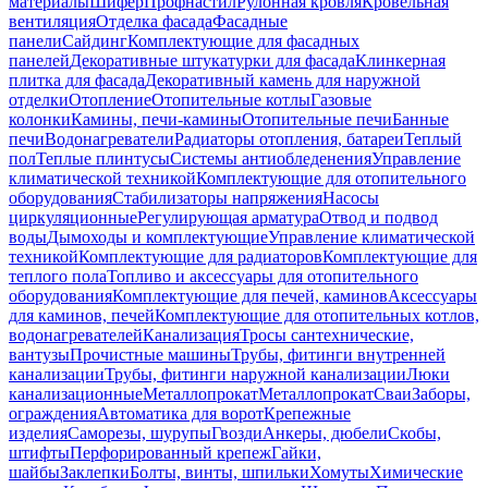
материалы
Шифер
Профнастил
Рулонная кровля
Кровельная
вентиляция
Отделка фасада
Фасадные
панели
Сайдинг
Комплектующие для фасадных
панелей
Декоративные штукатурки для фасада
Клинкерная
плитка для фасада
Декоративный камень для наружной
отделки
Отопление
Отопительные котлы
Газовые
колонки
Камины, печи-камины
Отопительные печи
Банные
печи
Водонагреватели
Радиаторы отопления, батареи
Теплый
пол
Теплые плинтусы
Системы антиобледенения
Управление
климатической техникой
Комплектующие для отопительного
оборудования
Стабилизаторы напряжения
Насосы
циркуляционные
Регулирующая арматура
Отвод и подвод
воды
Дымоходы и комплектующие
Управление климатической
техникой
Комплектующие для радиаторов
Комплектующие для
теплого пола
Топливо и аксессуары для отопительного
оборудования
Комплектующие для печей, каминов
Аксессуары
для каминов, печей
Комплектующие для отопительных котлов,
водонагревателей
Канализация
Тросы сантехнические,
вантузы
Прочистные машины
Трубы, фитинги внутренней
канализации
Трубы, фитинги наружной канализации
Люки
канализационные
Металлопрокат
Металлопрокат
Сваи
Заборы,
ограждения
Автоматика для ворот
Крепежные
изделия
Саморезы, шурупы
Гвозди
Анкеры, дюбели
Скобы,
штифты
Перфорированный крепеж
Гайки,
шайбы
Заклепки
Болты, винты, шпильки
Хомуты
Химические