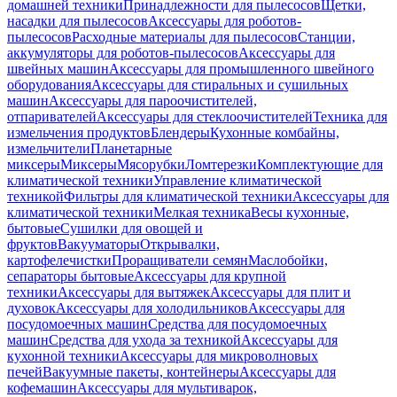
домашней техники
Принадлежности для пылесосов
Щетки,
насадки для пылесосов
Аксессуары для роботов-
пылесосов
Расходные материалы для пылесосов
Станции,
аккумуляторы для роботов-пылесосов
Аксессуары для
швейных машин
Аксессуары для промышленного швейного
оборудования
Аксессуары для стиральных и сушильных
машин
Аксессуары для пароочистителей,
отпаривателей
Аксессуары для стеклоочистителей
Техника для
измельчения продуктов
Блендеры
Кухонные комбайны,
измельчители
Планетарные
миксеры
Миксеры
Мясорубки
Ломтерезки
Комплектующие для
климатической техники
Управление климатической
техникой
Фильтры для климатической техники
Аксессуары для
климатической техники
Мелкая техника
Весы кухонные,
бытовые
Сушилки для овощей и
фруктов
Вакууматоры
Открывалки,
картофелечистки
Проращиватели семян
Маслобойки,
сепараторы бытовые
Аксессуары для крупной
техники
Аксессуары для вытяжек
Аксессуары для плит и
духовок
Аксессуары для холодильников
Аксессуары для
посудомоечных машин
Средства для посудомоечных
машин
Средства для ухода за техникой
Аксессуары для
кухонной техники
Аксессуары для микроволновых
печей
Вакуумные пакеты, контейнеры
Аксессуары для
кофемашин
Аксессуары для мультиварок,