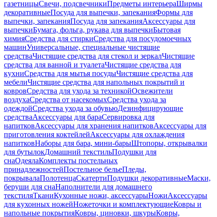
газетницы
Свечи, подсвечники
Предметы интерьера
Ширмы
декоративные
Посуда для выпечки, запекания
Формы для
выпечки, запекания
Посуда для запекания
Аксессуары для
выпечки
Бумага, фольга, рукава для выпечки
Бытовая
химия
Средства для стирки
Средства для посудомоечных
машин
Универсальные, специальные чистящие
средства
Чистящие средства для стекол и зеркал
Чистящие
средства для ванной и туалета
Чистящие средства для
кухни
Средства для мытья посуды
Чистящие средства для
мебели
Чистящие средства для напольных покрытий и
ковров
Средства для ухода за техникой
Освежители
воздуха
Средства от насекомых
Средства ухода за
одеждой
Средства ухода за обувью
Дезинфицирующие
средства
Аксессуары для бара
Сервировка для
напитков
Аксессуары для хранения напитков
Аксессуары для
приготовления коктейлей
Аксессуары для охлаждения
напитков
Наборы для бара, мини-бары
Штопоры, открывалки
для бутылок
Домашний текстиль
Подушки для
сна
Одеяла
Комплекты постельных
принадлежностей
Постельное белье
Пледы,
покрывала
Полотенца
Скатерти
Подушки декоративные
Маски,
беруши для сна
Наполнители для домашнего
текстиля
Ткани
Кухонные ножи, аксессуары
Ножи
Аксессуары
для кухонных ножей
Ножеточки и комплектующие
Ковры и
напольные покрытия
Ковры, циновки, шкуры
Ковры,