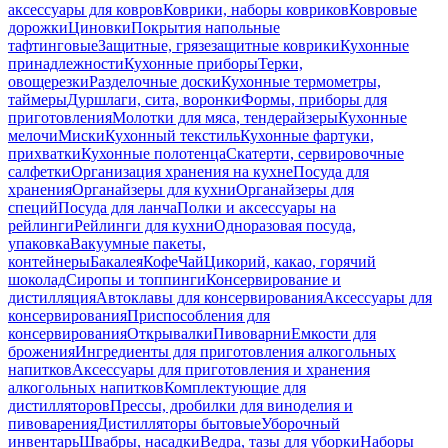
аксессуары для ковров
Коврики, наборы ковриков
Ковровые
дорожки
Циновки
Покрытия напольные
тафтинговые
Защитные, грязезащитные коврики
Кухонные
принадлежности
Кухонные приборы
Терки,
овощерезки
Разделочные доски
Кухонные термометры,
таймеры
Дуршлаги, сита, воронки
Формы, приборы для
приготовления
Молотки для мяса, тендерайзеры
Кухонные
мелочи
Миски
Кухонный текстиль
Кухонные фартуки,
прихватки
Кухонные полотенца
Скатерти, сервировочные
салфетки
Организация хранения на кухне
Посуда для
хранения
Органайзеры для кухни
Органайзеры для
специй
Посуда для ланча
Полки и аксессуары на
рейлинги
Рейлинги для кухни
Одноразовая посуда,
упаковка
Вакуумные пакеты,
контейнеры
Бакалея
Кофе
Чай
Цикорий, какао, горячий
шоколад
Сиропы и топпинги
Консервирование и
дистилляция
Автоклавы для консервирования
Аксессуары для
консервирования
Приспособления для
консервирования
Открывалки
Пивоварни
Емкости для
брожения
Ингредиенты для приготовления алкогольных
напитков
Аксессуары для приготовления и хранения
алкогольных напитков
Комплектующие для
дистилляторов
Прессы, дробилки для виноделия и
пивоварения
Дистилляторы бытовые
Уборочный
инвентарь
Швабры, насадки
Ведра, тазы для уборки
Наборы