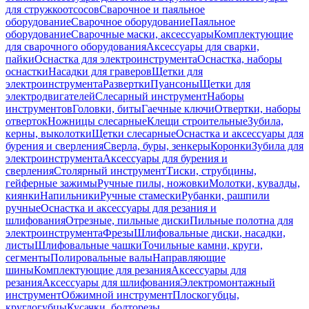
для стружкоотсосов
Сварочное и паяльное
оборудование
Сварочное оборудование
Паяльное
оборудование
Сварочные маски, аксессуары
Комплектующие
для сварочного оборудования
Аксессуары для сварки,
пайки
Оснастка для электроинструмента
Оснастка, наборы
оснастки
Насадки для граверов
Щетки для
электроинструмента
Развертки
Пуансоны
Щетки для
электродвигателей
Слесарный инструмент
Наборы
инструментов
Головки, биты
Гаечные ключи
Отвертки, наборы
отверток
Ножницы слесарные
Клещи строительные
Зубила,
керны, выколотки
Щетки слесарные
Оснастка и аксессуары для
бурения и сверления
Сверла, буры, зенкеры
Коронки
Зубила для
электроинструмента
Аксессуары для бурения и
сверления
Столярный инструмент
Тиски, струбцины,
гейферные зажимы
Ручные пилы, ножовки
Молотки, кувалды,
киянки
Напильники
Ручные стамески
Рубанки, рашпили
ручные
Оснастка и аксессуары для резания и
шлифования
Отрезные, пильные диски
Пильные полотна для
электроинструмента
Фрезы
Шлифовальные диски, насадки,
листы
Шлифовальные чашки
Точильные камни, круги,
сегменты
Полировальные валы
Направляющие
шины
Комплектующие для резания
Аксессуары для
резания
Аксессуары для шлифования
Электромонтажный
инструмент
Обжимной инструмент
Плоскогубцы,
круглогубцы
Кусачки, болторезы,