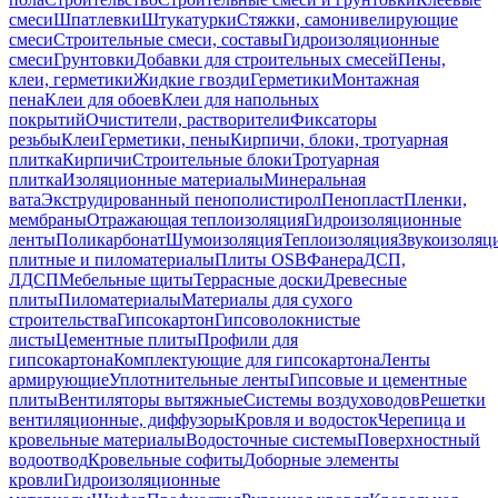
смеси
Шпатлевки
Штукатурки
Стяжки, самонивелирующие
смеси
Строительные смеси, составы
Гидроизоляционные
смеси
Грунтовки
Добавки для строительных смесей
Пены,
клеи, герметики
Жидкие гвозди
Герметики
Монтажная
пена
Клеи для обоев
Клеи для напольных
покрытий
Очистители, растворители
Фиксаторы
резьбы
Клеи
Герметики, пены
Кирпичи, блоки, тротуарная
плитка
Кирпичи
Строительные блоки
Тротуарная
плитка
Изоляционные материалы
Минеральная
вата
Экструдированный пенополистирол
Пенопласт
Пленки,
мембраны
Отражающая теплоизоляция
Гидроизоляционные
ленты
Поликарбонат
Шумоизоляция
Теплоизоляция
Звукоизоляц
плитные и пиломатериалы
Плиты OSB
Фанера
ДСП,
ЛДСП
Мебельные щиты
Террасные доски
Древесные
плиты
Пиломатериалы
Материалы для сухого
строительства
Гипсокартон
Гипсоволокнистые
листы
Цементные плиты
Профили для
гипсокартона
Комплектующие для гипсокартона
Ленты
армирующие
Уплотнительные ленты
Гипсовые и цементные
плиты
Вентиляторы вытяжные
Системы воздуховодов
Решетки
вентиляционные, диффузоры
Кровля и водосток
Черепица и
кровельные материалы
Водосточные системы
Поверхностный
водоотвод
Кровельные софиты
Доборные элементы
кровли
Гидроизоляционные