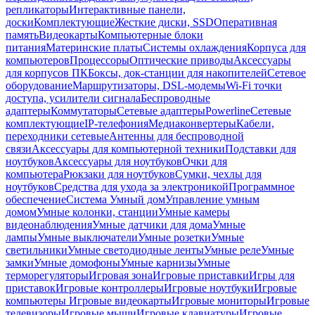
репликаторы
Интерактивные панели,
доски
Комплектующие
Жесткие диски, SSD
Оперативная
память
Видеокарты
Компьютерные блоки
питания
Материнские платы
Системы охлаждения
Корпуса для
компьютеров
Процессоры
Оптические приводы
Аксессуары
для корпусов ПК
Боксы, док-станции для накопителей
Сетевое
оборудование
Маршрутизаторы, DSL-модемы
Wi-Fi точки
доступа, усилители сигнала
Беспроводные
адаптеры
Коммутаторы
Сетевые адаптеры
Powerline
Сетевые
комплектующие
IP-телефония
Медиаконвертеры
Кабели,
переходники сетевые
Антенны для беспроводной
связи
Аксессуары для компьютерной техники
Подставки для
ноутбуков
Аксессуары для ноутбуков
Очки для
компьютера
Рюкзаки для ноутбуков
Сумки, чехлы для
ноутбуков
Средства для ухода за электроникой
Программное
обеспечение
Система Умный дом
Управление умным
домом
Умные колонки, станции
Умные камеры
видеонаблюдения
Умные датчики для дома
Умные
лампы
Умные выключатели
Умные розетки
Умные
светильники
Умные светодиодные ленты
Умные реле
Умные
замки
Умные домофоны
Умные карнизы
Умные
терморегуляторы
Игровая зона
Игровые приставки
Игры для
приставок
Игровые контроллеры
Игровые ноутбуки
Игровые
компьютеры
Игровые видеокарты
Игровые мониторы
Игровые
телевизоры
Игровые мыши
Игровые клавиатуры
Игровые