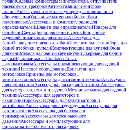
грядки
Садовые компостеры
Уничтожители, отпугиватели
насекомых и грызунов
Автоматизация и контроль
полива
Аксессуары и комплектующие для поливочного
оборудования
Укрывные материалы
Бочки, баки
пластиковые
Аксессуары и комплектующие для
опрыскивателей
Шланги для опрыскивателей
Товары для
бани
Бани
Сауны
Двери для бани и сауны
Бондарные
изделия
Банные принадлежности
Аксессуары для
бани
Оснащение и декор для бани
Измерительные приборы для
бани
Фитобочки, купели
Комплектующие для купелей
Окна
для бани
Мебель для бани и сауны
Ручки дверные для бани и
сауны
Эфирные масла
Спа-бассейны с
гидромассажем
Аксессуары и комплектующие для садовой
техники
Навесное оборудование
Двигатели для
мотоблоков
Прицепы для мотоблоков,
минитракторов
Аксессуары для газонной техники
Аксессуары
для цепных пил
Аксессуары для садовой техники
Аксессуары
для кусторезов, ножниц садовых
Моторные масла для садовой
техники
Аксессуары для аэратоторов и
скарификаторов
Аксессуары для культиваторов и
мотоблоков
Аксессуары для воздуходувок
Аксессуары для
газонокосилок
Аксессуары для бензокос и
триммеров
Аксессуары для моек высокого
давления
Аксессуары и комплектующие для
опрыскивателей
Запчасти для садовых