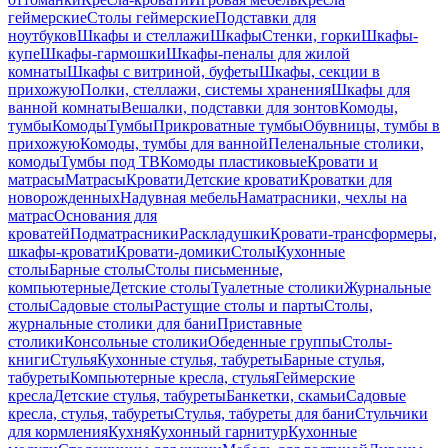
геймерские
Столы геймерские
Подставки для
ноутбуков
Шкафы и стеллажи
Шкафы
Стенки, горки
Шкафы-
купе
Шкафы-гармошки
Шкафы-пеналы для жилой
комнаты
Шкафы с витриной, буфеты
Шкафы, секции в
прихожую
Полки, стеллажи, системы хранения
Шкафы для
ванной комнаты
Вешалки, подставки для зонтов
Комоды,
тумбы
Комоды
Тумбы
Прикроватные тумбы
Обувницы, тумбы в
прихожую
Комоды, тумбы для ванной
Пеленальные столики,
комоды
Тумбы под ТВ
Комоды пластиковые
Кровати и
матрасы
Матрасы
Кровати
Детские кровати
Кроватки для
новорожденных
Надувная мебель
Наматрасники, чехлы на
матрас
Основания для
кроватей
Подматрасники
Раскладушки
Кровати-трансформеры,
шкафы-кровати
Кровати-домики
Столы
Кухонные
столы
Барные столы
Столы письменные,
компьютерные
Детские столы
Туалетные столики
Журнальные
столы
Садовые столы
Растущие столы и парты
Столы,
журнальные столики для бани
Приставные
столики
Консольные столики
Обеденные группы
Столы-
книги
Стулья
Кухонные стулья, табуреты
Барные стулья,
табуреты
Компьютерные кресла, стулья
Геймерские
кресла
Детские стулья, табуреты
Банкетки, скамьи
Садовые
кресла, стулья, табуреты
Стулья, табуреты для бани
Стульчики
для кормления
Кухня
Кухонный гарнитур
Кухонные