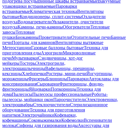
подогрева посуды
Винные шкафы встраиваемые
Вакуумные
упаковщики встраиваемые
Пароварки
встраиваемые
Климатическая техника
Вентиляторы
бытовые
Кондиционеры, сплит-системы
Охладители
воздуха
Водонагреватели
Увлажнители, очистители
воздуха
Камины, печи-камины
Обогреватели
Тепловые
завесы
Тепловые
пушки
Биокамины
Проветриватели
Отопительные печи
Банные
печи
Порталы для каминов
Вентиляторы вытяжные
Метеостанции
Газовые баллоны бытовые
Техника для
приготовления еды
Аэрогрили
Микроволновые
печи
Мультиварки
Сэндвичницы, хот-дог
мейкеры
Тостеры
Электрогрили,
электрошашлычницы
Вафельницы, орешницы,
кексницы
Хлебопечки
Ростеры, мини-печи
Йогуртницы,
мороженицы
Фризеры
Блинницы
Пароварки
Автоклавы для
консервирования
Сыроварни
Фритюрницы, фондю-
фритюрницы
Яйцеварки
Попкорницы
Техника для
дома
Пылесосы
Пылесосы профессиональные
Роботы-
пылесосы, мойщики окон
Пароочистители
Электровеники,
электрошвабры
Стеклоочистители
Стерилизационное
оборудование
Техника для приготовления
напитков
Электрочайники
Кофеварки,
кофемашины
Соковыжималки
Кофемолки
Вспениватели
молока
Сифоны для газирования воды
Аксессуары для