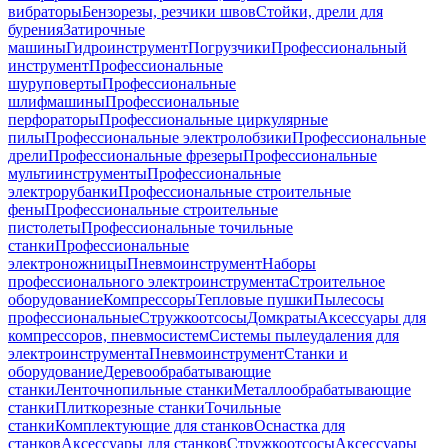
вибраторы
Бензорезы, резчики швов
Стойки, дрели для
бурения
Затирочные
машины
Гидроинструмент
Погрузчики
Профессиональный
инструмент
Профессиональные
шуруповерты
Профессиональные
шлифмашины
Профессиональные
перфораторы
Профессиональные циркулярные
пилы
Профессиональные электролобзики
Профессиональные
дрели
Профессиональные фрезеры
Профессиональные
мультиинструменты
Профессиональные
электрорубанки
Профессиональные строительные
фены
Профессиональные строительные
пистолеты
Профессиональные точильные
станки
Профессиональные
электроножницы
Пневмоинструмент
Наборы
профессионального электроинструмента
Строительное
оборудование
Компрессоры
Тепловые пушки
Пылесосы
профессиональные
Стружкоотсосы
Домкраты
Аксессуары для
компрессоров, пневмосистем
Системы пылеудаления для
электроинструмента
Пневмоинструмент
Станки и
оборудование
Деревообрабатывающие
станки
Ленточнопильные станки
Металлообрабатывающие
станки
Плиткорезные станки
Точильные
станки
Комплектующие для станков
Оснастка для
станков
Аксессуары для станков
Стружкоотсосы
Аксессуары