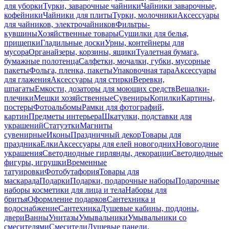
для уборки
Турки, заварочные чайники
Чайники заварочные,
кофейники
Чайники для плиты
Турки, молочники
Аксессуары
для чайников, электрочайников
Фильтры-
кувшины
Хозяйственные товары
Сушилки для белья,
прищепки
Гладильные доски
Урны, контейнеры для
мусора
Органайзеры, корзины, ящики
Туалетная бумага,
бумажные полотенца
Салфетки, мочалки, губки, мусорные
пакеты
Фольга, пленка, пакеты
Упаковочная тара
Аксессуары
для глажения
Аксессуары для стирки
Веревки,
шпагаты
Емкости, дозаторы для моющих средств
Вешалки-
плечики
Мешки хозяйственные
Сувениры
Копилки
Картины,
постеры
Фотоальбомы
Рамки для фотографий,
картин
Предметы интерьера
Шкатулки, подставки для
украшений
Статуэтки
Магниты
сувенирные
Иконы
Праздничный декор
Товары для
праздника
Елки
Аксессуары для елей новогодних
Новогодние
украшения
Светодиодные гирлянды, декорации
Светодиодные
фигуры, игрушки
Временные
татуировки
Фотобутафория
Товары для
маскарада
Подарки
Подарки, подарочные наборы
Подарочные
наборы косметики для лица и тела
Наборы для
бритья
Оформление подарков
Сантехника и
водоснабжение
Сантехника
Душевые кабины, поддоны,
двери
Ванны
Унитазы
Умывальники
Умывальники со
смесителями
Смесители
Душевые панели,