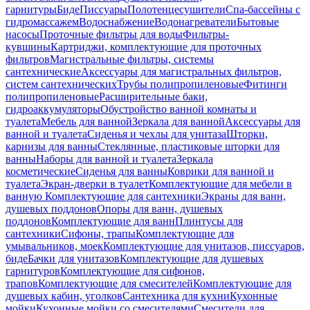
гарнитуры
Биде
Писсуары
Полотенцесушители
Спа-бассейны с
гидромассажем
Водоснабжение
Водонагреватели
Бытовые
насосы
Проточные фильтры для воды
Фильтры-
кувшины
Картриджи, комплектующие для проточных
фильтров
Магистральные фильтры, системы
сантехнические
Аксессуары для магистральных фильтров,
систем сантехнических
Трубы полипропиленовые
Фитинги
полипропиленовые
Расширительные баки,
гидроаккумуляторы
Обустройство ванной комнаты и
туалета
Мебель для ванной
Зеркала для ванной
Аксессуары для
ванной и туалета
Сиденья и чехлы для унитаза
Шторки,
карнизы для ванны
Стеклянные, пластиковые шторки для
ванны
Наборы для ванной и туалета
Зеркала
косметические
Сиденья для ванны
Коврики для ванной и
туалета
Экран-дверки в туалет
Комплектующие для мебели в
ванную
Комплектующие для сантехники
Экраны для ванн,
душевых поддонов
Опоры для ванн, душевых
поддонов
Комплектующие для ванн
Плинтусы для
сантехники
Сифоны, трапы
Комплектующие для
умывальников, моек
Комплектующие для унитазов, писсуаров,
биде
Бачки для унитазов
Комплектующие для душевых
гарнитуров
Комплектующие для сифонов,
трапов
Комплектующие для смесителей
Комплектующие для
душевых кабин, уголков
Сантехника для кухни
Кухонные
мойки
Кухонные мойки со смесителями
Смесители для