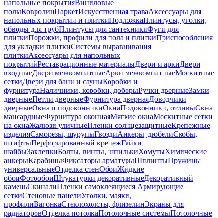
напольные покрытия
Виниловые
полы
Ковролин
Паркет
Искусственная трава
Аксессуары для
напольных покрытий и плитки
Подложка
Плинтусы, уголки,
обводы для труб
Плинтусы для сантехники
Фуги для
плитки
Порожки, профили для пола и плитки
Приспособления
для укладки плитки
Системы выравнивания
плитки
Аксессуары для напольных
покрытий
Реставрационные материалы
Двери и арки
Двери
входные
Двери межкомнатные
Арки межкомнатные
Москитные
сетки
Двери для бани и сауны
Коробки и
фурнитура
Наличники, коробки, доборы
Ручки дверные
Замки
дверные
Петли дверные
Фурнитура дверная
Доводчики
дверные
Окна и подоконники
Окна
Подоконники, отливы
Окна
мансардные
Фурнитура оконная
Мягкие окна
Москитные сетки
на окна
Жалюзи уличные
Пленки солнцезащитные
Крепежные
изделия
Саморезы, шурупы
Гвозди
Анкеры, дюбели
Скобы,
штифты
Перфорированный крепеж
Гайки,
шайбы
Заклепки
Болты, винты, шпильки
Хомуты
Химические
анкеры
Карабины
Фиксаторы арматуры
Шплинты
Пружины
универсальные
Отделка стен
Обои
Жидкие
обои
Фотообои
Штукатурки декоративные
Декоративный
камень
Скинали
Пленки самоклеящиеся
Армирующие
сетки
Стеновые панели
Уголки, маяки,
профили
Вагонка
Стеклохолсты, флизелин
Экраны для
радиаторов
Отделка потолка
Потолочные системы
Потолочные