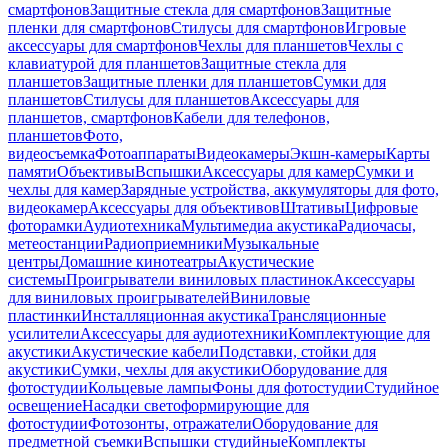
смартфонов
Защитные стекла для смартфонов
Защитные
пленки для смартфонов
Стилусы для смартфонов
Игровые
аксессуары для смартфонов
Чехлы для планшетов
Чехлы с
клавиатурой для планшетов
Защитные стекла для
планшетов
Защитные пленки для планшетов
Сумки для
планшетов
Стилусы для планшетов
Аксессуары для
планшетов, смартфонов
Кабели для телефонов,
планшетов
Фото,
видеосъемка
Фотоаппараты
Видеокамеры
Экшн-камеры
Карты
памяти
Объективы
Вспышки
Аксессуары для камер
Сумки и
чехлы для камер
Зарядные устройства, аккумуляторы для фото,
видеокамер
Аксессуары для объективов
Штативы
Цифровые
фоторамки
Аудиотехника
Мультимедиа акустика
Радиочасы,
метеостанции
Радиоприемники
Музыкальные
центры
Домашние кинотеатры
Акустические
системы
Проигрыватели виниловых пластинок
Аксессуары
для виниловых проигрывателей
Виниловые
пластинки
Инсталляционная акустика
Трансляционные
усилители
Аксессуары для аудиотехники
Комплектующие для
акустики
Акустические кабели
Подставки, стойки для
акустики
Сумки, чехлы для акустики
Оборудование для
фотостудии
Кольцевые лампы
Фоны для фотостудии
Студийное
освещение
Насадки светоформирующие для
фотостудии
Фотозонты, отражатели
Оборудование для
предметной съемки
Вспышки студийные
Комплекты