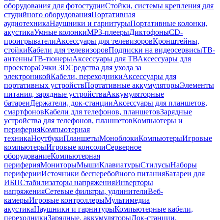
оборудования для фотостудии
Стойки, системы крепления для
студийного оборудования
Портативная
аудиотехника
Наушники и гарнитуры
Портативные колонки,
акустика
Умные колонки
MP3-плееры
Диктофоны
CD-
проигрыватели
Аксессуары для телевизоров
Кронштейны,
стойки
Кабели для телевизоров
Подписки на видеосервисы
ТВ-
антенны
ТВ-тюнеры
Аксессуары для ТВ
Аксессуары для
проектора
Очки 3D
Средства для ухода за
электроникой
Кабели, переходники
Аксессуары для
портативных устройств
Портативные аккумуляторы
Элементы
питания, зарядные устройства
Аккумуляторные
батареи
Держатели, док-станции
Аксессуары для планшетов,
смартфонов
Кабели для телефонов, планшетов
Зарядные
устройства для телефонов, планшетов
Компьютеры и
периферия
Компьютерная
техника
Ноутбуки
Планшеты
Моноблоки
Компьютеры
Игровые
компьютеры
Игровые консоли
Серверное
оборудование
Компьютерная
периферия
Мониторы
Мыши
Клавиатуры
Стилусы
Наборы
периферии
Источники бесперебойного питания
Батареи для
ИБП
Стабилизаторы напряжения
Инверторы
напряжения
Сетевые фильтры, удлинители
Веб-
камеры
Игровые контроллеры
Мультимедиа
акустика
Наушники и гарнитуры
Компьютерные кабели,
переходники
Зарядные, аккумуляторы
Док-станции,