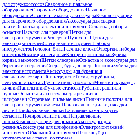
для стружкоотсосов
Сварочное и паяльное
оборудование
Сварочное оборудование
Паяльное
оборудование
Сварочные маски, аксессуары
Комплектующие
для сварочного оборудования
Аксессуары для сварки,
пайки
Оснастка для электроинструмента
Оснастка, наборы
оснастки
Насадки для граверов
Щетки для
электроинструмента
Развертки
Пуансоны
Щетки для
электродвигателей
Слесарный инструмент
Наборы
инструментов
Головки, биты
Гаечные ключи
Отвертки, наборы
отверток
Ножницы слесарные
Клещи строительные
Зубила,
керны, выколотки
Щетки слесарные
Оснастка и аксессуары для
бурения и сверления
Сверла, буры, зенкеры
Коронки
Зубила для
электроинструмента
Аксессуары для бурения и
сверления
Столярный инструмент
Тиски, струбцины,
гейферные зажимы
Ручные пилы, ножовки
Молотки, кувалды,
киянки
Напильники
Ручные стамески
Рубанки, рашпили
ручные
Оснастка и аксессуары для резания и
шлифования
Отрезные, пильные диски
Пильные полотна для
электроинструмента
Фрезы
Шлифовальные диски, насадки,
листы
Шлифовальные чашки
Точильные камни, круги,
сегменты
Полировальные валы
Направляющие
шины
Комплектующие для резания
Аксессуары для
резания
Аксессуары для шлифования
Электромонтажный
инструмент
Обжимной инструмент
Плоскогубцы,
круглогубцы
Кусачки, болторезы,