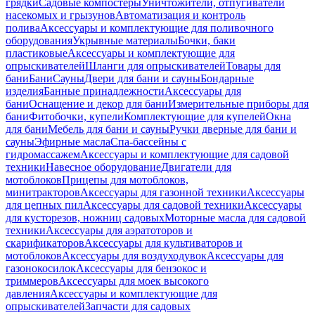
грядки
Садовые компостеры
Уничтожители, отпугиватели
насекомых и грызунов
Автоматизация и контроль
полива
Аксессуары и комплектующие для поливочного
оборудования
Укрывные материалы
Бочки, баки
пластиковые
Аксессуары и комплектующие для
опрыскивателей
Шланги для опрыскивателей
Товары для
бани
Бани
Сауны
Двери для бани и сауны
Бондарные
изделия
Банные принадлежности
Аксессуары для
бани
Оснащение и декор для бани
Измерительные приборы для
бани
Фитобочки, купели
Комплектующие для купелей
Окна
для бани
Мебель для бани и сауны
Ручки дверные для бани и
сауны
Эфирные масла
Спа-бассейны с
гидромассажем
Аксессуары и комплектующие для садовой
техники
Навесное оборудование
Двигатели для
мотоблоков
Прицепы для мотоблоков,
минитракторов
Аксессуары для газонной техники
Аксессуары
для цепных пил
Аксессуары для садовой техники
Аксессуары
для кусторезов, ножниц садовых
Моторные масла для садовой
техники
Аксессуары для аэратоторов и
скарификаторов
Аксессуары для культиваторов и
мотоблоков
Аксессуары для воздуходувок
Аксессуары для
газонокосилок
Аксессуары для бензокос и
триммеров
Аксессуары для моек высокого
давления
Аксессуары и комплектующие для
опрыскивателей
Запчасти для садовых