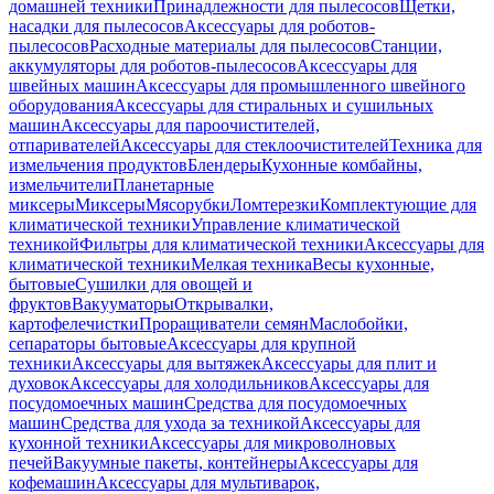
домашней техники
Принадлежности для пылесосов
Щетки,
насадки для пылесосов
Аксессуары для роботов-
пылесосов
Расходные материалы для пылесосов
Станции,
аккумуляторы для роботов-пылесосов
Аксессуары для
швейных машин
Аксессуары для промышленного швейного
оборудования
Аксессуары для стиральных и сушильных
машин
Аксессуары для пароочистителей,
отпаривателей
Аксессуары для стеклоочистителей
Техника для
измельчения продуктов
Блендеры
Кухонные комбайны,
измельчители
Планетарные
миксеры
Миксеры
Мясорубки
Ломтерезки
Комплектующие для
климатической техники
Управление климатической
техникой
Фильтры для климатической техники
Аксессуары для
климатической техники
Мелкая техника
Весы кухонные,
бытовые
Сушилки для овощей и
фруктов
Вакууматоры
Открывалки,
картофелечистки
Проращиватели семян
Маслобойки,
сепараторы бытовые
Аксессуары для крупной
техники
Аксессуары для вытяжек
Аксессуары для плит и
духовок
Аксессуары для холодильников
Аксессуары для
посудомоечных машин
Средства для посудомоечных
машин
Средства для ухода за техникой
Аксессуары для
кухонной техники
Аксессуары для микроволновых
печей
Вакуумные пакеты, контейнеры
Аксессуары для
кофемашин
Аксессуары для мультиварок,