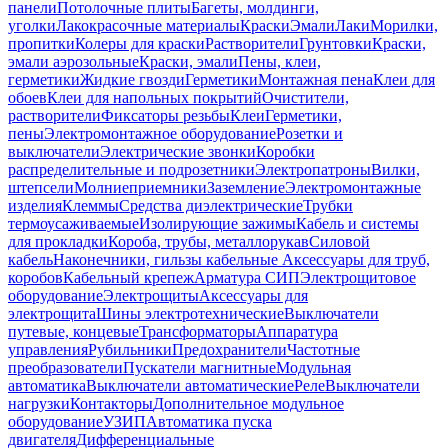
панели
Потолочные плиты
Багеты, молдинги,
уголки
Лакокрасочные материалы
Краски
Эмали
Лаки
Морилки,
пропитки
Колеры для краски
Растворители
Грунтовки
Краски,
эмали аэрозольные
Краски, эмали
Пены, клеи,
герметики
Жидкие гвозди
Герметики
Монтажная пена
Клеи для
обоев
Клеи для напольных покрытий
Очистители,
растворители
Фиксаторы резьбы
Клеи
Герметики,
пены
Электромонтажное оборудование
Розетки и
выключатели
Электрические звонки
Коробки
распределительные и подрозетники
Электропатроны
Вилки,
штепсели
Молниеприемники
Заземление
Электромонтажные
изделия
Клеммы
Средства диэлектрические
Трубки
термоусаживаемые
Изолирующие зажимы
Кабель и системы
для прокладки
Короба, трубы, металлорукав
Силовой
кабель
Наконечники, гильзы кабельные
Аксессуары для труб,
коробов
Кабельный крепеж
Арматура СИП
Электрощитовое
оборудование
Электрощиты
Аксессуары для
электрощита
Шины электротехнические
Выключатели
путевые, концевые
Трансформаторы
Аппаратура
управления
Рубильники
Предохранители
Частотные
преобразователи
Пускатели магнитные
Модульная
автоматика
Выключатели автоматические
Реле
Выключатели
нагрузки
Контакторы
Дополнительное модульное
оборудование
УЗИП
Автоматика пуска
двигателя
Дифференциальные