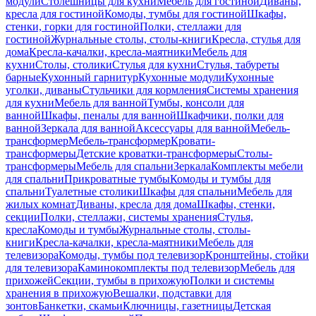
модули
Столешницы для кухни
Мебель для гостиной
Диваны,
кресла для гостиной
Комоды, тумбы для гостиной
Шкафы,
стенки, горки для гостиной
Полки, стеллажи для
гостиной
Журнальные столы, столы-книги
Кресла, стулья для
дома
Кресла-качалки, кресла-маятники
Мебель для
кухни
Столы, столики
Стулья для кухни
Стулья, табуреты
барные
Кухонный гарнитур
Кухонные модули
Кухонные
уголки, диваны
Стульчики для кормления
Системы хранения
для кухни
Мебель для ванной
Тумбы, консоли для
ванной
Шкафы, пеналы для ванной
Шкафчики, полки для
ванной
Зеркала для ванной
Аксессуары для ванной
Мебель-
трансформер
Мебель-трансформер
Кровати-
трансформеры
Детские кроватки-трансформеры
Столы-
трансформеры
Мебель для спальни
Зеркала
Комплекты мебели
для спальни
Прикроватные тумбы
Комоды и тумбы для
спальни
Туалетные столики
Шкафы для спальни
Мебель для
жилых комнат
Диваны, кресла для дома
Шкафы, стенки,
секции
Полки, стеллажи, системы хранения
Стулья,
кресла
Комоды и тумбы
Журнальные столы, столы-
книги
Кресла-качалки, кресла-маятники
Мебель для
телевизора
Комоды, тумбы под телевизор
Кронштейны, стойки
для телевизора
Каминокомплекты под телевизор
Мебель для
прихожей
Секции, тумбы в прихожую
Полки и системы
хранения в прихожую
Вешалки, подставки для
зонтов
Банкетки, скамьи
Ключницы, газетницы
Детская