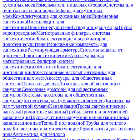
кухонных моек
Измельчители пищевых отходов
Системы для
очистки питьевой воды
Сифоны для кухонных
моек
Комплектующие для кухонных моек
Инженерная
сантехника
Инсталляции для
сантехники
Полотенцесушители
Отвод и подвод воды
Трубы
водопроводные
Магистральные фильтры, системы
сантехнические
Комплектующие для радиаторов,
полотенцесушителей
Монтажные комплекты для
сантехники
Регулирующая арматура
Системы защиты от
протечек
Люки сантехнические
Аксессуары для
магистральных фильтров, систем
сантехнических
Фитинги
Комплектующие для
инсталляций
Опрессовочные насосы
Сантехника для
общественных мест
Аксессуары для общественных
санузлов
Сушилки для рук
Дозаторы для общественных
санузлов
Сенсорные дозаторы для общественных
санузлов
Локтевые дозаторы для общественных
санузлов
Диспенсеры для бумажных полотенец
Диспенсеры
для туалетной бумаги
Канализация
Тросы сантехнические,
вантузы
Прочистные машины
Трубы, фитинги внутренней
канализации
Трубы, фитинги наружной канализации
Люки
канализационные
Теплый пол водяной
Трубы для теплого
пола
Коллекторы и комплектующие
Термостатика для теплого
пола
Автоматика для теплого
пола
Строительство
Строительные смеси и грунтовки
Клеевые