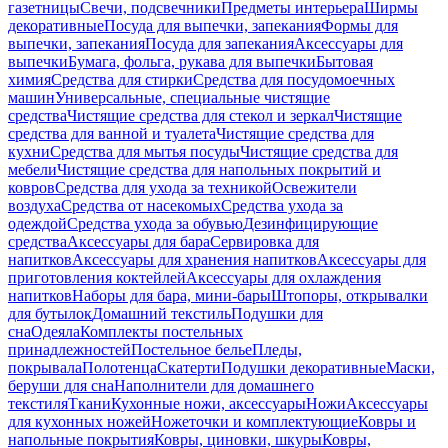
газетницы
Свечи, подсвечники
Предметы интерьера
Ширмы
декоративные
Посуда для выпечки, запекания
Формы для
выпечки, запекания
Посуда для запекания
Аксессуары для
выпечки
Бумага, фольга, рукава для выпечки
Бытовая
химия
Средства для стирки
Средства для посудомоечных
машин
Универсальные, специальные чистящие
средства
Чистящие средства для стекол и зеркал
Чистящие
средства для ванной и туалета
Чистящие средства для
кухни
Средства для мытья посуды
Чистящие средства для
мебели
Чистящие средства для напольных покрытий и
ковров
Средства для ухода за техникой
Освежители
воздуха
Средства от насекомых
Средства ухода за
одеждой
Средства ухода за обувью
Дезинфицирующие
средства
Аксессуары для бара
Сервировка для
напитков
Аксессуары для хранения напитков
Аксессуары для
приготовления коктейлей
Аксессуары для охлаждения
напитков
Наборы для бара, мини-бары
Штопоры, открывалки
для бутылок
Домашний текстиль
Подушки для
сна
Одеяла
Комплекты постельных
принадлежностей
Постельное белье
Пледы,
покрывала
Полотенца
Скатерти
Подушки декоративные
Маски,
беруши для сна
Наполнители для домашнего
текстиля
Ткани
Кухонные ножи, аксессуары
Ножи
Аксессуары
для кухонных ножей
Ножеточки и комплектующие
Ковры и
напольные покрытия
Ковры, циновки, шкуры
Ковры,