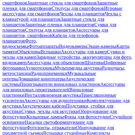
смартфонов
Защитные стекла для смартфонов
Защитные
пленки для смартфонов
Стилусы для смартфонов
Игровые
аксессуары для смартфонов
Чехлы для планшетов
Чехлы с
клавиатурой для планшетов
Защитные стекла для
планшетов
Защитные пленки для планшетов
Сумки для
планшетов
Стилусы для планшетов
Аксессуары для
планшетов, смартфонов
Кабели для телефонов,
планшетов
Фото,
видеосъемка
Фотоаппараты
Видеокамеры
Экшн-камеры
Карты
памяти
Объективы
Вспышки
Аксессуары для камер
Сумки и
чехлы для камер
Зарядные устройства, аккумуляторы для фото,
видеокамер
Аксессуары для объективов
Штативы
Цифровые
фоторамки
Аудиотехника
Мультимедиа акустика
Радиочасы,
метеостанции
Радиоприемники
Музыкальные
центры
Домашние кинотеатры
Акустические
системы
Проигрыватели виниловых пластинок
Аксессуары
для виниловых проигрывателей
Виниловые
пластинки
Инсталляционная акустика
Трансляционные
усилители
Аксессуары для аудиотехники
Комплектующие для
акустики
Акустические кабели
Подставки, стойки для
акустики
Сумки, чехлы для акустики
Оборудование для
фотостудии
Кольцевые лампы
Фоны для фотостудии
Студийное
освещение
Насадки светоформирующие для
фотостудии
Фотозонты, отражатели
Оборудование для
предметной съемки
Вспышки студийные
Комплекты