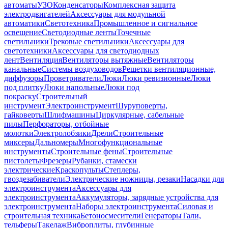
автоматы
УЗО
Конденсаторы
Комплексная защита
электродвигателей
Аксессуары для модульной
автоматики
Светотехника
Промышленное и сигнальное
освещение
Светодиодные ленты
Точечные
светильники
Трековые светильники
Аксессуары для
светотехники
Аксессуары для светодиодных
лент
Вентиляция
Вентиляторы вытяжные
Вентиляторы
канальные
Системы воздуховодов
Решетки вентиляционные,
диффузоры
Проветриватели
Люки
Люки ревизионные
Люки
под плитку
Люки напольные
Люки под
покраску
Строительный
инструмент
Электроинструмент
Шуруповерты,
гайковерты
Шлифмашины
Циркулярные, сабельные
пилы
Перфораторы, отбойные
молотки
Электролобзики
Дрели
Строительные
миксеры
Дальномеры
Многофункциональные
инструменты
Строительные фены
Строительные
пистолеты
Фрезеры
Рубанки, стамески
электрические
Краскопульты
Степлеры,
гвоздезабиватели
Электрические ножницы, резаки
Насадки для
электроинструмента
Аксессуары для
электроинструмента
Аккумуляторы, зарядные устройства для
электроинструмента
Наборы электроинструмента
Силовая и
строительная техника
Бетоносмесители
Генераторы
Тали,
тельферы
Такелаж
Виброплиты, глубинные