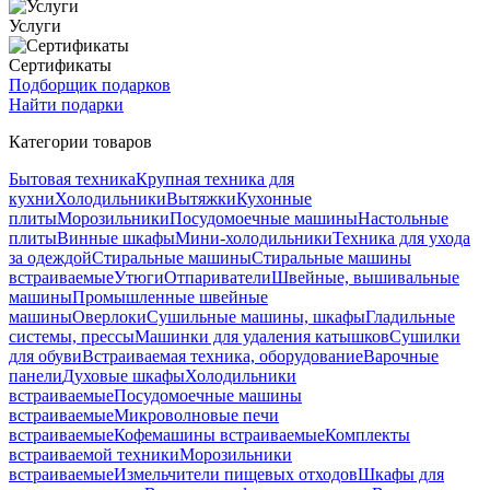
Услуги
Сертификаты
Подборщик подарков
Найти подарки
Категории товаров
Бытовая техника
Крупная техника для
кухни
Холодильники
Вытяжки
Кухонные
плиты
Морозильники
Посудомоечные машины
Настольные
плиты
Винные шкафы
Мини-холодильники
Техника для ухода
за одеждой
Стиральные машины
Стиральные машины
встраиваемые
Утюги
Отпариватели
Швейные, вышивальные
машины
Промышленные швейные
машины
Оверлоки
Сушильные машины, шкафы
Гладильные
системы, прессы
Машинки для удаления катышков
Сушилки
для обуви
Встраиваемая техника, оборудование
Варочные
панели
Духовые шкафы
Холодильники
встраиваемые
Посудомоечные машины
встраиваемые
Микроволновые печи
встраиваемые
Кофемашины встраиваемые
Комплекты
встраиваемой техники
Морозильники
встраиваемые
Измельчители пищевых отходов
Шкафы для