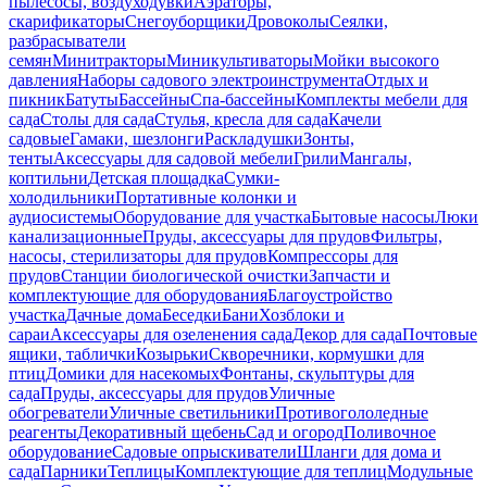
пылесосы, воздуходувки
Аэраторы,
скарификаторы
Снегоуборщики
Дровоколы
Сеялки,
разбрасыватели
семян
Минитракторы
Миникультиваторы
Мойки высокого
давления
Наборы садового электроинструмента
Отдых и
пикник
Батуты
Бассейны
Спа-бассейны
Комплекты мебели для
сада
Столы для сада
Стулья, кресла для сада
Качели
садовые
Гамаки, шезлонги
Раскладушки
Зонты,
тенты
Аксессуары для садовой мебели
Грили
Мангалы,
коптильни
Детская площадка
Сумки-
холодильники
Портативные колонки и
аудиосистемы
Оборудование для участка
Бытовые насосы
Люки
канализационные
Пруды, аксессуары для прудов
Фильтры,
насосы, стерилизаторы для прудов
Компрессоры для
прудов
Станции биологической очистки
Запчасти и
комплектующие для оборудования
Благоустройство
участка
Дачные дома
Беседки
Бани
Хозблоки и
сараи
Аксессуары для озеленения сада
Декор для сада
Почтовые
ящики, таблички
Козырьки
Скворечники, кормушки для
птиц
Домики для насекомых
Фонтаны, скульптуры для
сада
Пруды, аксессуары для прудов
Уличные
обогреватели
Уличные светильники
Противогололедные
реагенты
Декоративный щебень
Сад и огород
Поливочное
оборудование
Садовые опрыскиватели
Шланги для дома и
сада
Парники
Теплицы
Комплектующие для теплиц
Модульные