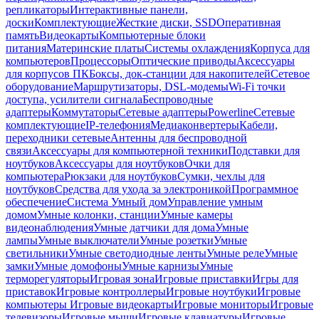
репликаторы
Интерактивные панели,
доски
Комплектующие
Жесткие диски, SSD
Оперативная
память
Видеокарты
Компьютерные блоки
питания
Материнские платы
Системы охлаждения
Корпуса для
компьютеров
Процессоры
Оптические приводы
Аксессуары
для корпусов ПК
Боксы, док-станции для накопителей
Сетевое
оборудование
Маршрутизаторы, DSL-модемы
Wi-Fi точки
доступа, усилители сигнала
Беспроводные
адаптеры
Коммутаторы
Сетевые адаптеры
Powerline
Сетевые
комплектующие
IP-телефония
Медиаконвертеры
Кабели,
переходники сетевые
Антенны для беспроводной
связи
Аксессуары для компьютерной техники
Подставки для
ноутбуков
Аксессуары для ноутбуков
Очки для
компьютера
Рюкзаки для ноутбуков
Сумки, чехлы для
ноутбуков
Средства для ухода за электроникой
Программное
обеспечение
Система Умный дом
Управление умным
домом
Умные колонки, станции
Умные камеры
видеонаблюдения
Умные датчики для дома
Умные
лампы
Умные выключатели
Умные розетки
Умные
светильники
Умные светодиодные ленты
Умные реле
Умные
замки
Умные домофоны
Умные карнизы
Умные
терморегуляторы
Игровая зона
Игровые приставки
Игры для
приставок
Игровые контроллеры
Игровые ноутбуки
Игровые
компьютеры
Игровые видеокарты
Игровые мониторы
Игровые
телевизоры
Игровые мыши
Игровые клавиатуры
Игровые