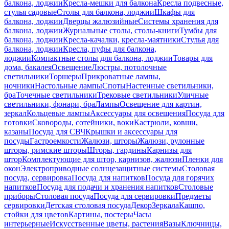
балкона, лоджии
Кресла-мешки для балкона
Кресла подвесные,
стулья садовые
Столы для балкона, лоджии
Шкафы для
балкона, лоджии
Дверцы жалюзийные
Системы хранения для
балкона, лоджии
Журнальные столы, столы-книги
Тумбы для
балкона, лоджии
Кресла-качалки, кресла-маятники
Стулья для
балкона, лоджии
Кресла, пуфы для балкона,
лоджии
Компактные столы для балкона, лоджии
Товары для
дома, бакалея
Освещение
Люстры, потолочные
светильники
Торшеры
Прикроватные лампы,
ночники
Настольные лампы
Споты
Настенные светильники,
бра
Точечные светильники
Трековые светильники
Уличные
светильники, фонари, бра
Лампы
Освещение для картин,
зеркал
Кольцевые лампы
Аксессуары для освещения
Посуда для
готовки
Сковороды, сотейники, воки
Кастрюли, ковши,
казаны
Посуда для СВЧ
Крышки и аксессуары для
посуды
Гастроемкости
Жалюзи, шторы
Жалюзи, рулонные
шторы, римские шторы
Шторы, гардины
Карнизы для
штор
Комплектующие для штор, карнизов, жалюзи
Пленки для
окон
Электроприводные солнцезащитные системы
Столовая
посуда, сервировка
Посуда для напитков
Посуда для горячих
напитков
Посуда для подачи и хранения напитков
Столовые
приборы
Столовая посуда
Посуда для сервировки
Предметы
сервировки
Детская столовая посуда
Декор
Зеркала
Кашпо,
стойки для цветов
Картины, постеры
Часы
интерьерные
Искусственные цветы, растения
Вазы
Ключницы,