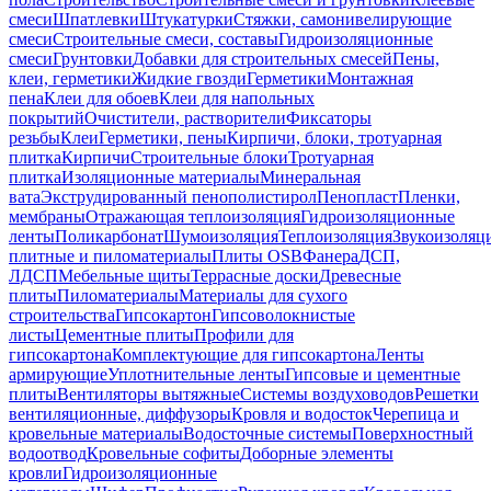
смеси
Шпатлевки
Штукатурки
Стяжки, самонивелирующие
смеси
Строительные смеси, составы
Гидроизоляционные
смеси
Грунтовки
Добавки для строительных смесей
Пены,
клеи, герметики
Жидкие гвозди
Герметики
Монтажная
пена
Клеи для обоев
Клеи для напольных
покрытий
Очистители, растворители
Фиксаторы
резьбы
Клеи
Герметики, пены
Кирпичи, блоки, тротуарная
плитка
Кирпичи
Строительные блоки
Тротуарная
плитка
Изоляционные материалы
Минеральная
вата
Экструдированный пенополистирол
Пенопласт
Пленки,
мембраны
Отражающая теплоизоляция
Гидроизоляционные
ленты
Поликарбонат
Шумоизоляция
Теплоизоляция
Звукоизоляц
плитные и пиломатериалы
Плиты OSB
Фанера
ДСП,
ЛДСП
Мебельные щиты
Террасные доски
Древесные
плиты
Пиломатериалы
Материалы для сухого
строительства
Гипсокартон
Гипсоволокнистые
листы
Цементные плиты
Профили для
гипсокартона
Комплектующие для гипсокартона
Ленты
армирующие
Уплотнительные ленты
Гипсовые и цементные
плиты
Вентиляторы вытяжные
Системы воздуховодов
Решетки
вентиляционные, диффузоры
Кровля и водосток
Черепица и
кровельные материалы
Водосточные системы
Поверхностный
водоотвод
Кровельные софиты
Доборные элементы
кровли
Гидроизоляционные