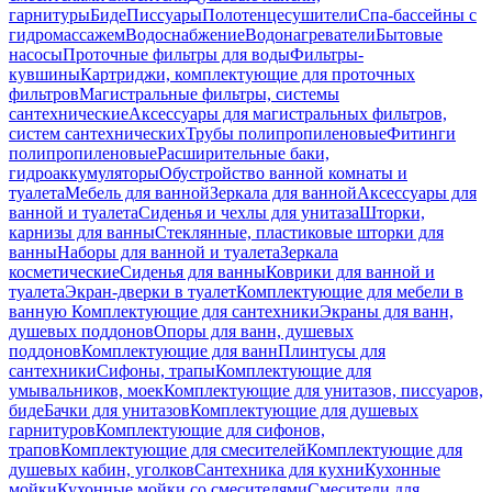
гарнитуры
Биде
Писсуары
Полотенцесушители
Спа-бассейны с
гидромассажем
Водоснабжение
Водонагреватели
Бытовые
насосы
Проточные фильтры для воды
Фильтры-
кувшины
Картриджи, комплектующие для проточных
фильтров
Магистральные фильтры, системы
сантехнические
Аксессуары для магистральных фильтров,
систем сантехнических
Трубы полипропиленовые
Фитинги
полипропиленовые
Расширительные баки,
гидроаккумуляторы
Обустройство ванной комнаты и
туалета
Мебель для ванной
Зеркала для ванной
Аксессуары для
ванной и туалета
Сиденья и чехлы для унитаза
Шторки,
карнизы для ванны
Стеклянные, пластиковые шторки для
ванны
Наборы для ванной и туалета
Зеркала
косметические
Сиденья для ванны
Коврики для ванной и
туалета
Экран-дверки в туалет
Комплектующие для мебели в
ванную
Комплектующие для сантехники
Экраны для ванн,
душевых поддонов
Опоры для ванн, душевых
поддонов
Комплектующие для ванн
Плинтусы для
сантехники
Сифоны, трапы
Комплектующие для
умывальников, моек
Комплектующие для унитазов, писсуаров,
биде
Бачки для унитазов
Комплектующие для душевых
гарнитуров
Комплектующие для сифонов,
трапов
Комплектующие для смесителей
Комплектующие для
душевых кабин, уголков
Сантехника для кухни
Кухонные
мойки
Кухонные мойки со смесителями
Смесители для