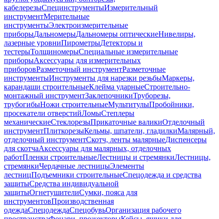
кабелерезы
Специнструменты
Измерительный
инструмент
Мерительные
инструменты
Электроизмерительные
приборы
Дальномеры
Дальномеры оптические
Нивелиры,
лазерные уровни
Пирометры
Детекторы и
тестеры
Толщиномеры
Специальные измерительные
приборы
Аксессуары для измерительных
приборов
Разметочный инструмент
Разметочные
инструменты
Инструменты для нарезки резьбы
Маркеры,
карандаши строительные
Клейма ударные
Строительно-
монтажный инструмент
Заклепочники
Труборезы,
трубогибы
Ножи строительные
Мультитулы
Пробойники,
просекатели отверстий
Ломы
Степлеры
механические
Стеклорезы
Прикаточные валики
Отделочный
инструмент
Плиткорезы
Кельмы, шпатели, гладилки
Малярный,
отделочный инструмент
Скотч, ленты малярные
Диспенсеры
для скотча
Аксессуары для малярных, отделочных
работ
Пленки строительные
Лестницы и стремянки
Лестницы,
стремянки
Чердачные лестницы
Элементы
лестниц
Подъемники строительные
Спецодежда и средства
защиты
Средства индивидуальной
защиты
Огнетушители
Сумки, пояса для
инструментов
Производственная
одежда
Спецодежда
Спецобувь
Организация рабочего
пространства
Фонари, прожекторы
Кейсы, ящики для