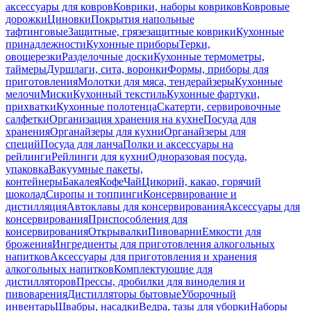
аксессуары для ковров
Коврики, наборы ковриков
Ковровые
дорожки
Циновки
Покрытия напольные
тафтинговые
Защитные, грязезащитные коврики
Кухонные
принадлежности
Кухонные приборы
Терки,
овощерезки
Разделочные доски
Кухонные термометры,
таймеры
Дуршлаги, сита, воронки
Формы, приборы для
приготовления
Молотки для мяса, тендерайзеры
Кухонные
мелочи
Миски
Кухонный текстиль
Кухонные фартуки,
прихватки
Кухонные полотенца
Скатерти, сервировочные
салфетки
Организация хранения на кухне
Посуда для
хранения
Органайзеры для кухни
Органайзеры для
специй
Посуда для ланча
Полки и аксессуары на
рейлинги
Рейлинги для кухни
Одноразовая посуда,
упаковка
Вакуумные пакеты,
контейнеры
Бакалея
Кофе
Чай
Цикорий, какао, горячий
шоколад
Сиропы и топпинги
Консервирование и
дистилляция
Автоклавы для консервирования
Аксессуары для
консервирования
Приспособления для
консервирования
Открывалки
Пивоварни
Емкости для
брожения
Ингредиенты для приготовления алкогольных
напитков
Аксессуары для приготовления и хранения
алкогольных напитков
Комплектующие для
дистилляторов
Прессы, дробилки для виноделия и
пивоварения
Дистилляторы бытовые
Уборочный
инвентарь
Швабры, насадки
Ведра, тазы для уборки
Наборы