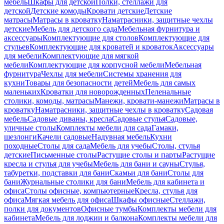
мебель
Шкафы для детской
Полки, стеллажи для
детской
Детские комоды
Кровати детские
Детские
матрасы
Матрасы в кроватку
Наматрасники, защитные чехлы
детские
Мебель для детского сада
Мебельная фурнитура и
аксессуары
Комплектующие для столов
Комплектующие для
стульев
Комплектующие для кроватей и кроваток
Аксессуары
для мебели
Комплектующие для мягкой
мебели
Комплектующие для корпусной мебели
Мебельная
фурнитура
Чехлы для мебели
Системы хранения для
кухни
Товары для безопасности детей
Мебель для самых
маленьких
Кроватки для новорожденных
Пеленальные
столики, комоды, матрасы
Манежи, кровати-манежи
Матрасы в
кроватку
Наматрасники, защитные чехлы в кроватку
Садовая
мебель
Садовые диваны, кресла
Садовые стулья
Садовые,
уличные столы
Комплекты мебели для сада
Гамаки,
шезлонги
Качели садовые
Надувная мебель
Кухни
походные
Столы для сада
Мебель для учебы
Столы, стулья
детские
Письменные столы
Растущие столы и парты
Растущие
кресла и стулья для учебы
Мебель для бани и сауны
Стулья,
табуретки, подставки для бани
Скамьи для бани
Столы для
бани
Журнальные столики для бани
Мебель для кабинета и
офиса
Столы офисные, компьютерные
Кресла, стулья для
офиса
Мягкая мебель для офиса
Шкафы офисные
Стеллажи,
полки для документов
Офисные тумбы
Комплекты мебели для
кабинета
Мебель для лоджии и балкона
Комплекты мебели для