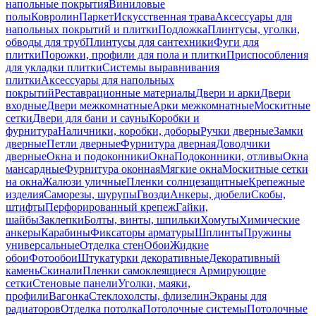
напольные покрытия
Виниловые
полы
Ковролин
Паркет
Искусственная трава
Аксессуары для
напольных покрытий и плитки
Подложка
Плинтусы, уголки,
обводы для труб
Плинтусы для сантехники
Фуги для
плитки
Порожки, профили для пола и плитки
Приспособления
для укладки плитки
Системы выравнивания
плитки
Аксессуары для напольных
покрытий
Реставрационные материалы
Двери и арки
Двери
входные
Двери межкомнатные
Арки межкомнатные
Москитные
сетки
Двери для бани и сауны
Коробки и
фурнитура
Наличники, коробки, доборы
Ручки дверные
Замки
дверные
Петли дверные
Фурнитура дверная
Доводчики
дверные
Окна и подоконники
Окна
Подоконники, отливы
Окна
мансардные
Фурнитура оконная
Мягкие окна
Москитные сетки
на окна
Жалюзи уличные
Пленки солнцезащитные
Крепежные
изделия
Саморезы, шурупы
Гвозди
Анкеры, дюбели
Скобы,
штифты
Перфорированный крепеж
Гайки,
шайбы
Заклепки
Болты, винты, шпильки
Хомуты
Химические
анкеры
Карабины
Фиксаторы арматуры
Шплинты
Пружины
универсальные
Отделка стен
Обои
Жидкие
обои
Фотообои
Штукатурки декоративные
Декоративный
камень
Скинали
Пленки самоклеящиеся
Армирующие
сетки
Стеновые панели
Уголки, маяки,
профили
Вагонка
Стеклохолсты, флизелин
Экраны для
радиаторов
Отделка потолка
Потолочные системы
Потолочные