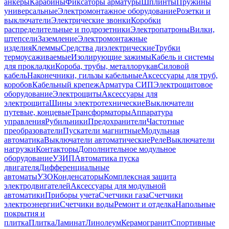
анкеры
Карабины
Фиксаторы арматуры
Шплинты
Пружины
универсальные
Электромонтажное оборудование
Розетки и
выключатели
Электрические звонки
Коробки
распределительные и подрозетники
Электропатроны
Вилки,
штепсели
Заземление
Электромонтажные
изделия
Клеммы
Средства диэлектрические
Трубки
термоусаживаемые
Изолирующие зажимы
Кабель и системы
для прокладки
Короба, трубы, металлорукав
Силовой
кабель
Наконечники, гильзы кабельные
Аксессуары для труб,
коробов
Кабельный крепеж
Арматура СИП
Электрощитовое
оборудование
Электрощиты
Аксессуары для
электрощита
Шины электротехнические
Выключатели
путевые, концевые
Трансформаторы
Аппаратура
управления
Рубильники
Предохранители
Частотные
преобразователи
Пускатели магнитные
Модульная
автоматика
Выключатели автоматические
Реле
Выключатели
нагрузки
Контакторы
Дополнительное модульное
оборудование
УЗИП
Автоматика пуска
двигателя
Дифференциальные
автоматы
УЗО
Конденсаторы
Комплексная защита
электродвигателей
Аксессуары для модульной
автоматики
Приборы учета
Счетчики газа
Счетчики
электроэнергии
Счетчики воды
Ремонт и отделка
Напольные
покрытия и
плитка
Плитка
Ламинат
Линолеум
Керамогранит
Спортивные