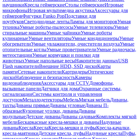
наушники
Кресла геймерские
Столы геймерские
Игровые
микрофоны
Игровая мультимедиа акустика
Аксессуары для
геймеров
Фигурки Funko Pop
Подставки для
ноутбуков
Светодиодные ленты
Лампы для мониторов
Умная
техника
Умные роботы-пылесосы
Умные телевизоры
Умные
стиральные машины
Умные чайники
Умные роботы
кулинарные
Умные вентиляторы
Умные кондиционеры
Умные
обогреватели
Умные увлажнители, очистители воздуха
Умные
отопительные котлы
Умные проветриватели
Умные радиочасы,
метеостанции
Умные кормушки и поилки для
животных
Умные напольные весы
Накопители данных
USB
Flash накопители
Внешние HDD, SSD диски
Карты
памяти
Сетевые накопители
Картридеры
Оптические
диски
Наблюдение и безопасность
Камеры
видеонаблюдения
Аксессуары для CCTV
Домофоны,
вызывные панели
Датчики для дома
Охранные системы,
сигнализации
Системы контроля и управления
доступом
Металлодетекторы
Мебель
Мягкая мебель
Диваны,
тахты
Диваны прямые
Диваны угловые
Диваны П-
образные
Кухонные уголки, диваны
Диваны
модульные
Детские диваны
Диваны садовые
Комплекты мягкой
мебели
Бескаркасные кресла-мешки и диваны
Надувные
диваны
Кресла
Кресла
Кресла-мешки и пуфы
Кресла-качалки,
кресла-маятники
Детские кресла, пуфы
Надувные кресла
Пуфы,
оттоманки
Кресла-кровати
Игровая мебель
Кресла