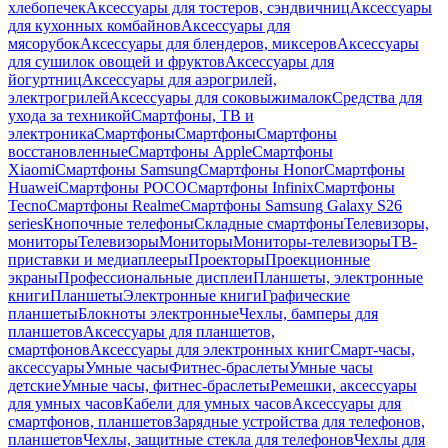
хлебопечек
Аксессуары для тостеров, сэндвичниц
Аксессуары
для кухонных комбайнов
Аксессуары для
мясорубок
Аксессуары для блендеров, миксеров
Аксессуары
для сушилок овощей и фруктов
Аксессуары для
йогуртниц
Аксессуары для аэрогрилей,
электрогрилей
Аксессуары для соковыжималок
Средства для
ухода за техникой
Смартфоны, ТВ и
электроника
Смартфоны
Смартфоны
Смартфоны
восстановленные
Смартфоны Apple
Смартфоны
Xiaomi
Смартфоны Samsung
Смартфоны Honor
Смартфоны
Huawei
Смартфоны POCO
Смартфоны Infinix
Смартфоны
Tecno
Смартфоны Realme
Смартфоны Samsung Galaxy S26
series
Кнопочные телефоны
Складные смартфоны
Телевизоры,
мониторы
Телевизоры
Мониторы
Мониторы-телевизоры
ТВ-
приставки и медиаплееры
Проекторы
Проекционные
экраны
Профессиональные дисплеи
Планшеты, электронные
книги
Планшеты
Электронные книги
Графические
планшеты
Блокноты электронные
Чехлы, бамперы для
планшетов
Аксессуары для планшетов,
смартфонов
Аксессуары для электронных книг
Смарт-часы,
аксессуары
Умные часы
Фитнес-браслеты
Умные часы
детские
Умные часы, фитнес-браслеты
Ремешки, аксессуары
для умных часов
Кабели для умных часов
Аксессуары для
смартфонов, планшетов
Зарядные устройства для телефонов,
планшетов
Чехлы, защитные стекла для телефонов
Чехлы для