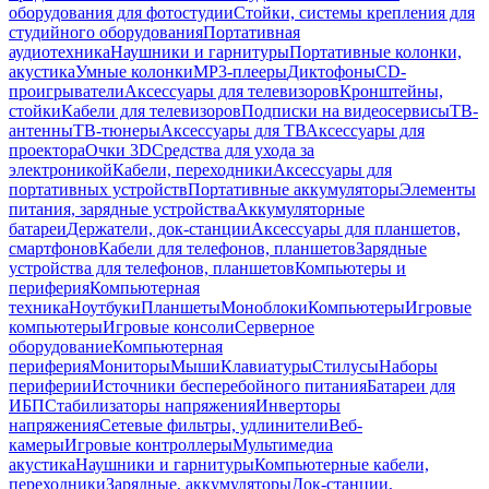
оборудования для фотостудии
Стойки, системы крепления для
студийного оборудования
Портативная
аудиотехника
Наушники и гарнитуры
Портативные колонки,
акустика
Умные колонки
MP3-плееры
Диктофоны
CD-
проигрыватели
Аксессуары для телевизоров
Кронштейны,
стойки
Кабели для телевизоров
Подписки на видеосервисы
ТВ-
антенны
ТВ-тюнеры
Аксессуары для ТВ
Аксессуары для
проектора
Очки 3D
Средства для ухода за
электроникой
Кабели, переходники
Аксессуары для
портативных устройств
Портативные аккумуляторы
Элементы
питания, зарядные устройства
Аккумуляторные
батареи
Держатели, док-станции
Аксессуары для планшетов,
смартфонов
Кабели для телефонов, планшетов
Зарядные
устройства для телефонов, планшетов
Компьютеры и
периферия
Компьютерная
техника
Ноутбуки
Планшеты
Моноблоки
Компьютеры
Игровые
компьютеры
Игровые консоли
Серверное
оборудование
Компьютерная
периферия
Мониторы
Мыши
Клавиатуры
Стилусы
Наборы
периферии
Источники бесперебойного питания
Батареи для
ИБП
Стабилизаторы напряжения
Инверторы
напряжения
Сетевые фильтры, удлинители
Веб-
камеры
Игровые контроллеры
Мультимедиа
акустика
Наушники и гарнитуры
Компьютерные кабели,
переходники
Зарядные, аккумуляторы
Док-станции,