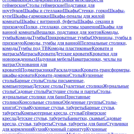
геймерские
Столы геймерские
Подставки для
ноутбуков
Шкафы и стеллажи
Шкафы
Стенки, горки
Шкафы-
купе
Шкафы-гармошки
Шкафы-пеналы для жилой
комнаты
Шкафы с витриной, буфеты
Шкафы, секции в
прихожую
Полки, стеллажи, системы хранения
Шкафы для
ванной комнаты
Вешалки, подставки для зонтов
Комоды,
тумбы
Комоды
Тумбы
Прикроватные тумбы
Обувницы, тумбы в
прихожую
Комоды, тумбы для ванной
Пеленальные столики,
комоды
Тумбы под ТВ
Комоды пластиковые
Кровати и
матрасы
Матрасы
Кровати
Детские кровати
Кроватки для
новорожденных
Надувная мебель
Наматрасники, чехлы на
матрас
Основания для
кроватей
Подматрасники
Раскладушки
Кровати-трансформеры,
шкафы-кровати
Кровати-домики
Столы
Кухонные
столы
Барные столы
Столы письменные,
компьютерные
Детские столы
Туалетные столики
Журнальные
столы
Садовые столы
Растущие столы и парты
Столы,
журнальные столики для бани
Приставные
столики
Консольные столики
Обеденные группы
Столы-
книги
Стулья
Кухонные стулья, табуреты
Барные стулья,
табуреты
Компьютерные кресла, стулья
Геймерские
кресла
Детские стулья, табуреты
Банкетки, скамьи
Садовые
кресла, стулья, табуреты
Стулья, табуреты для бани
Стульчики
для кормления
Кухня
Кухонный гарнитур
Кухонные