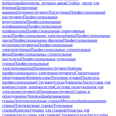
вибраторы
Бензорезы, резчики швов
Стойки, дрели для
бурения
Затирочные
машины
Гидроинструмент
Погрузчики
Профессиональный
инструмент
Профессиональные
шуруповерты
Профессиональные
шлифмашины
Профессиональные
перфораторы
Профессиональные циркулярные
пилы
Профессиональные электролобзики
Профессиональные
дрели
Профессиональные фрезеры
Профессиональные
мультиинструменты
Профессиональные
электрорубанки
Профессиональные строительные
фены
Профессиональные строительные
пистолеты
Профессиональные точильные
станки
Профессиональные
электроножницы
Пневмоинструмент
Наборы
профессионального электроинструмента
Строительное
оборудование
Компрессоры
Тепловые пушки
Пылесосы
профессиональные
Стружкоотсосы
Домкраты
Аксессуары для
компрессоров, пневмосистем
Системы пылеудаления для
электроинструмента
Пневмоинструмент
Станки и
оборудование
Деревообрабатывающие
станки
Ленточнопильные станки
Металлообрабатывающие
станки
Плиткорезные станки
Точильные
станки
Комплектующие для станков
Оснастка для
станков
Аксессуары для станков
Стружкоотсосы
Аксессуары