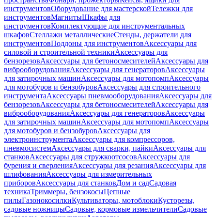
инструментов
Оборудование для мастерской
Тележки для
инструментов
Магниты
Шкафы для
инструментов
Комплектующие для инструментальных
шкафов
Стеллажи металлические
Стенды, держатели для
инструментов
Поддоны для инструментов
Аксессуары для
силовой и строительной техники
Аксессуары для
бензорезов
Аксессуары для бетоносмесителей
Аксессуары для
виброоборудования
Аксессуары для генераторов
Аксессуары
для затирочных машин
Аксессуары для мотопомп
Аксессуары
для мотобуров и бензобуров
Аксессуары для строительного
инструмента
Аксессуары пневмооборудования
Аксессуары для
бензорезов
Аксессуары для бетоносмесителей
Аксессуары для
виброоборудования
Аксессуары для генераторов
Аксессуары
для затирочных машин
Аксессуары для мотопомп
Аксессуары
для мотобуров и бензобуров
Аксессуары для
электроинструмента
Аксессуары для компрессоров,
пневмосистем
Аксессуары для сварки, пайки
Аксессуары для
станков
Аксессуары для стружкоотсосов
Аксессуары для
бурения и сверления
Аксессуары для резания
Аксессуары для
шлифования
Аксессуары для измерительных
приборов
Аксессуары для станков
Дом и сад
Садовая
техника
Триммеры, бензокосы
Цепные
пилы
Газонокосилки
Культиваторы, мотоблоки
Кусторезы,
садовые ножницы
Садовые, кормовые измельчители
Садовые