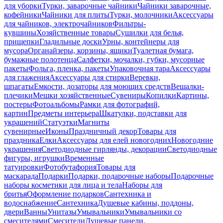
для уборки
Турки, заварочные чайники
Чайники заварочные,
кофейники
Чайники для плиты
Турки, молочники
Аксессуары
для чайников, электрочайников
Фильтры-
кувшины
Хозяйственные товары
Сушилки для белья,
прищепки
Гладильные доски
Урны, контейнеры для
мусора
Органайзеры, корзины, ящики
Туалетная бумага,
бумажные полотенца
Салфетки, мочалки, губки, мусорные
пакеты
Фольга, пленка, пакеты
Упаковочная тара
Аксессуары
для глажения
Аксессуары для стирки
Веревки,
шпагаты
Емкости, дозаторы для моющих средств
Вешалки-
плечики
Мешки хозяйственные
Сувениры
Копилки
Картины,
постеры
Фотоальбомы
Рамки для фотографий,
картин
Предметы интерьера
Шкатулки, подставки для
украшений
Статуэтки
Магниты
сувенирные
Иконы
Праздничный декор
Товары для
праздника
Елки
Аксессуары для елей новогодних
Новогодние
украшения
Светодиодные гирлянды, декорации
Светодиодные
фигуры, игрушки
Временные
татуировки
Фотобутафория
Товары для
маскарада
Подарки
Подарки, подарочные наборы
Подарочные
наборы косметики для лица и тела
Наборы для
бритья
Оформление подарков
Сантехника и
водоснабжение
Сантехника
Душевые кабины, поддоны,
двери
Ванны
Унитазы
Умывальники
Умывальники со
смесителями
Смесители
Душевые панели,