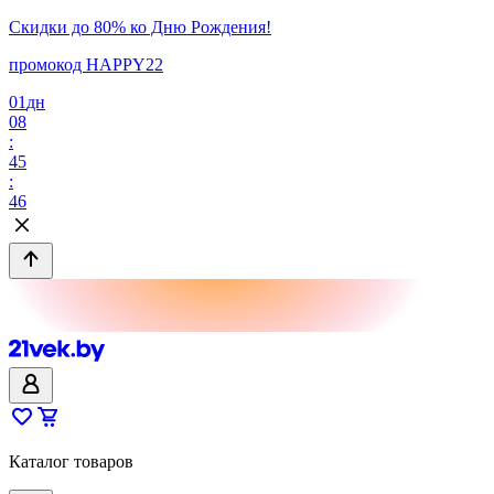
Скидки до 80% ко Дню Рождения!
промокод HAPPY22
01
дн
08
:
45
:
46
Каталог товаров