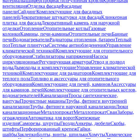
материалы
Шифер
Профнастил
Рулонная кровля
Кровельная
вентиляция
Отделка фасада
Фасадные
панели
Сайдинг
Комплектующие для фасадных
панелей
Декоративные штукатурки для фасада
Клинкерная
плитка для фасада
Декоративный камень для наружной
отделки
Отопление
Отопительные котлы
Газовые
колонки
Камины, печи-камины
Отопительные печи
Банные
печи
Водонагреватели
Радиаторы отопления, батареи
Теплый
пол
Теплые плинтусы
Системы антиобледенения
Управление
климатической техникой
Комплектующие для отопительного
оборудования
Стабилизаторы напряжения
Насосы
циркуляционные
Регулирующая арматура
Отвод и подвод
воды
Дымоходы и комплектующие
Управление климатической
техникой
Комплектующие для радиаторов
Комплектующие для
теплого пола
Топливо и аксессуары для отопительного
оборудования
Комплектующие для печей, каминов
Аксессуары
для каминов, печей
Комплектующие для отопительных котлов,
водонагревателей
Канализация
Тросы сантехнические,
вантузы
Прочистные машины
Трубы, фитинги внутренней
канализации
Трубы, фитинги наружной канализации
Люки
канализационные
Металлопрокат
Металлопрокат
Сваи
Заборы,
ограждения
Автоматика для ворот
Крепежные
изделия
Саморезы, шурупы
Гвозди
Анкеры, дюбели
Скобы,
штифты
Перфорированный крепеж
Гайки,
шайбы
Заклепки
Болты, винты, шпильки
Хомуты
Химические