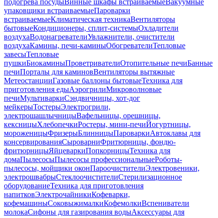
подогрева посуды
Винные шкафы встраиваемые
Вакуумные
упаковщики встраиваемые
Пароварки
встраиваемые
Климатическая техника
Вентиляторы
бытовые
Кондиционеры, сплит-системы
Охладители
воздуха
Водонагреватели
Увлажнители, очистители
воздуха
Камины, печи-камины
Обогреватели
Тепловые
завесы
Тепловые
пушки
Биокамины
Проветриватели
Отопительные печи
Банные
печи
Порталы для каминов
Вентиляторы вытяжные
Метеостанции
Газовые баллоны бытовые
Техника для
приготовления еды
Аэрогрили
Микроволновые
печи
Мультиварки
Сэндвичницы, хот-дог
мейкеры
Тостеры
Электрогрили,
электрошашлычницы
Вафельницы, орешницы,
кексницы
Хлебопечки
Ростеры, мини-печи
Йогуртницы,
мороженицы
Фризеры
Блинницы
Пароварки
Автоклавы для
консервирования
Сыроварни
Фритюрницы, фондю-
фритюрницы
Яйцеварки
Попкорницы
Техника для
дома
Пылесосы
Пылесосы профессиональные
Роботы-
пылесосы, мойщики окон
Пароочистители
Электровеники,
электрошвабры
Стеклоочистители
Стерилизационное
оборудование
Техника для приготовления
напитков
Электрочайники
Кофеварки,
кофемашины
Соковыжималки
Кофемолки
Вспениватели
молока
Сифоны для газирования воды
Аксессуары для