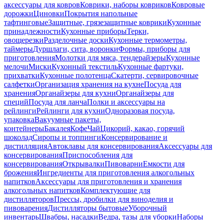
аксессуары для ковров
Коврики, наборы ковриков
Ковровые
дорожки
Циновки
Покрытия напольные
тафтинговые
Защитные, грязезащитные коврики
Кухонные
принадлежности
Кухонные приборы
Терки,
овощерезки
Разделочные доски
Кухонные термометры,
таймеры
Дуршлаги, сита, воронки
Формы, приборы для
приготовления
Молотки для мяса, тендерайзеры
Кухонные
мелочи
Миски
Кухонный текстиль
Кухонные фартуки,
прихватки
Кухонные полотенца
Скатерти, сервировочные
салфетки
Организация хранения на кухне
Посуда для
хранения
Органайзеры для кухни
Органайзеры для
специй
Посуда для ланча
Полки и аксессуары на
рейлинги
Рейлинги для кухни
Одноразовая посуда,
упаковка
Вакуумные пакеты,
контейнеры
Бакалея
Кофе
Чай
Цикорий, какао, горячий
шоколад
Сиропы и топпинги
Консервирование и
дистилляция
Автоклавы для консервирования
Аксессуары для
консервирования
Приспособления для
консервирования
Открывалки
Пивоварни
Емкости для
брожения
Ингредиенты для приготовления алкогольных
напитков
Аксессуары для приготовления и хранения
алкогольных напитков
Комплектующие для
дистилляторов
Прессы, дробилки для виноделия и
пивоварения
Дистилляторы бытовые
Уборочный
инвентарь
Швабры, насадки
Ведра, тазы для уборки
Наборы