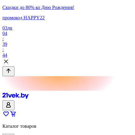
Скидки до 80% ко Дню Рождения!
промокод HAPPY22
03
дн
04
:
39
:
44
Каталог товаров