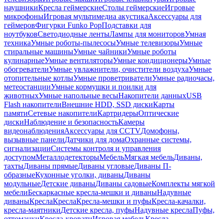
наушники
Кресла геймерские
Столы геймерские
Игровые
микрофоны
Игровая мультимедиа акустика
Аксессуары для
геймеров
Фигурки Funko Pop
Подставки для
ноутбуков
Светодиодные ленты
Лампы для мониторов
Умная
техника
Умные роботы-пылесосы
Умные телевизоры
Умные
стиральные машины
Умные чайники
Умные роботы
кулинарные
Умные вентиляторы
Умные кондиционеры
Умные
обогреватели
Умные увлажнители, очистители воздуха
Умные
отопительные котлы
Умные проветриватели
Умные радиочасы,
метеостанции
Умные кормушки и поилки для
животных
Умные напольные весы
Накопители данных
USB
Flash накопители
Внешние HDD, SSD диски
Карты
памяти
Сетевые накопители
Картридеры
Оптические
диски
Наблюдение и безопасность
Камеры
видеонаблюдения
Аксессуары для CCTV
Домофоны,
вызывные панели
Датчики для дома
Охранные системы,
сигнализации
Системы контроля и управления
доступом
Металлодетекторы
Мебель
Мягкая мебель
Диваны,
тахты
Диваны прямые
Диваны угловые
Диваны П-
образные
Кухонные уголки, диваны
Диваны
модульные
Детские диваны
Диваны садовые
Комплекты мягкой
мебели
Бескаркасные кресла-мешки и диваны
Надувные
диваны
Кресла
Кресла
Кресла-мешки и пуфы
Кресла-качалки,
кресла-маятники
Детские кресла, пуфы
Надувные кресла
Пуфы,
оттоманки
Кресла-кровати
Игровая мебель
Кресла