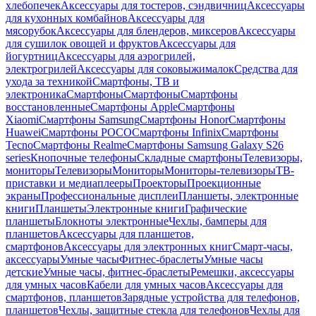
хлебопечек
Аксессуары для тостеров, сэндвичниц
Аксессуары
для кухонных комбайнов
Аксессуары для
мясорубок
Аксессуары для блендеров, миксеров
Аксессуары
для сушилок овощей и фруктов
Аксессуары для
йогуртниц
Аксессуары для аэрогрилей,
электрогрилей
Аксессуары для соковыжималок
Средства для
ухода за техникой
Смартфоны, ТВ и
электроника
Смартфоны
Смартфоны
Смартфоны
восстановленные
Смартфоны Apple
Смартфоны
Xiaomi
Смартфоны Samsung
Смартфоны Honor
Смартфоны
Huawei
Смартфоны POCO
Смартфоны Infinix
Смартфоны
Tecno
Смартфоны Realme
Смартфоны Samsung Galaxy S26
series
Кнопочные телефоны
Складные смартфоны
Телевизоры,
мониторы
Телевизоры
Мониторы
Мониторы-телевизоры
ТВ-
приставки и медиаплееры
Проекторы
Проекционные
экраны
Профессиональные дисплеи
Планшеты, электронные
книги
Планшеты
Электронные книги
Графические
планшеты
Блокноты электронные
Чехлы, бамперы для
планшетов
Аксессуары для планшетов,
смартфонов
Аксессуары для электронных книг
Смарт-часы,
аксессуары
Умные часы
Фитнес-браслеты
Умные часы
детские
Умные часы, фитнес-браслеты
Ремешки, аксессуары
для умных часов
Кабели для умных часов
Аксессуары для
смартфонов, планшетов
Зарядные устройства для телефонов,
планшетов
Чехлы, защитные стекла для телефонов
Чехлы для