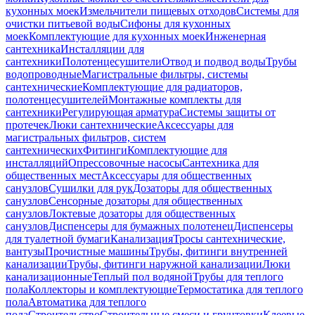
кухонных моек
Измельчители пищевых отходов
Системы для
очистки питьевой воды
Сифоны для кухонных
моек
Комплектующие для кухонных моек
Инженерная
сантехника
Инсталляции для
сантехники
Полотенцесушители
Отвод и подвод воды
Трубы
водопроводные
Магистральные фильтры, системы
сантехнические
Комплектующие для радиаторов,
полотенцесушителей
Монтажные комплекты для
сантехники
Регулирующая арматура
Системы защиты от
протечек
Люки сантехнические
Аксессуары для
магистральных фильтров, систем
сантехнических
Фитинги
Комплектующие для
инсталляций
Опрессовочные насосы
Сантехника для
общественных мест
Аксессуары для общественных
санузлов
Сушилки для рук
Дозаторы для общественных
санузлов
Сенсорные дозаторы для общественных
санузлов
Локтевые дозаторы для общественных
санузлов
Диспенсеры для бумажных полотенец
Диспенсеры
для туалетной бумаги
Канализация
Тросы сантехнические,
вантузы
Прочистные машины
Трубы, фитинги внутренней
канализации
Трубы, фитинги наружной канализации
Люки
канализационные
Теплый пол водяной
Трубы для теплого
пола
Коллекторы и комплектующие
Термостатика для теплого
пола
Автоматика для теплого
пола
Строительство
Строительные смеси и грунтовки
Клеевые