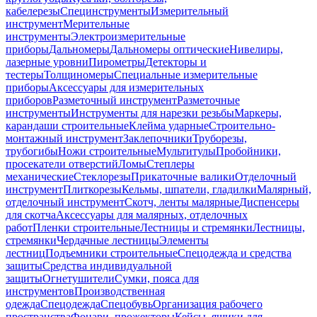
кабелерезы
Специнструменты
Измерительный
инструмент
Мерительные
инструменты
Электроизмерительные
приборы
Дальномеры
Дальномеры оптические
Нивелиры,
лазерные уровни
Пирометры
Детекторы и
тестеры
Толщиномеры
Специальные измерительные
приборы
Аксессуары для измерительных
приборов
Разметочный инструмент
Разметочные
инструменты
Инструменты для нарезки резьбы
Маркеры,
карандаши строительные
Клейма ударные
Строительно-
монтажный инструмент
Заклепочники
Труборезы,
трубогибы
Ножи строительные
Мультитулы
Пробойники,
просекатели отверстий
Ломы
Степлеры
механические
Стеклорезы
Прикаточные валики
Отделочный
инструмент
Плиткорезы
Кельмы, шпатели, гладилки
Малярный,
отделочный инструмент
Скотч, ленты малярные
Диспенсеры
для скотча
Аксессуары для малярных, отделочных
работ
Пленки строительные
Лестницы и стремянки
Лестницы,
стремянки
Чердачные лестницы
Элементы
лестниц
Подъемники строительные
Спецодежда и средства
защиты
Средства индивидуальной
защиты
Огнетушители
Сумки, пояса для
инструментов
Производственная
одежда
Спецодежда
Спецобувь
Организация рабочего
пространства
Фонари, прожекторы
Кейсы, ящики для