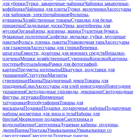
для уборки
Турки, заварочные чайники
Чайники заварочные,
кофейники
Чайники для плиты
Турки, молочники
Аксессуары
для чайников, электрочайников
Фильтры-
кувшины
Хозяйственные товары
Сушилки для белья,
прищепки
Гладильные доски
Урны, контейнеры для
мусора
Органайзеры, корзины, ящики
Туалетная бумага,
бумажные полотенца
Салфетки, мочалки, губки, мусорные
пакеты
Фольга, пленка, пакеты
Упаковочная тара
Аксессуары
для глажения
Аксессуары для стирки
Веревки,
шпагаты
Емкости, дозаторы для моющих средств
Вешалки-
плечики
Мешки хозяйственные
Сувениры
Копилки
Картины,
постеры
Фотоальбомы
Рамки для фотографий,
картин
Предметы интерьера
Шкатулки, подставки для
украшений
Статуэтки
Магниты
сувенирные
Иконы
Праздничный декор
Товары для
праздника
Елки
Аксессуары для елей новогодних
Новогодние
украшения
Светодиодные гирлянды, декорации
Светодиодные
фигуры, игрушки
Временные
татуировки
Фотобутафория
Товары для
маскарада
Подарки
Подарки, подарочные наборы
Подарочные
наборы косметики для лица и тела
Наборы для
бритья
Оформление подарков
Сантехника и
водоснабжение
Сантехника
Душевые кабины, поддоны,
двери
Ванны
Унитазы
Умывальники
Умывальники со
смесителями
Смесители
Душевые панели,