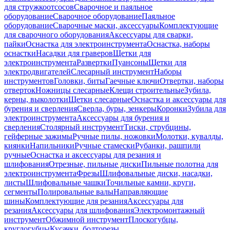
для стружкоотсосов
Сварочное и паяльное
оборудование
Сварочное оборудование
Паяльное
оборудование
Сварочные маски, аксессуары
Комплектующие
для сварочного оборудования
Аксессуары для сварки,
пайки
Оснастка для электроинструмента
Оснастка, наборы
оснастки
Насадки для граверов
Щетки для
электроинструмента
Развертки
Пуансоны
Щетки для
электродвигателей
Слесарный инструмент
Наборы
инструментов
Головки, биты
Гаечные ключи
Отвертки, наборы
отверток
Ножницы слесарные
Клещи строительные
Зубила,
керны, выколотки
Щетки слесарные
Оснастка и аксессуары для
бурения и сверления
Сверла, буры, зенкеры
Коронки
Зубила для
электроинструмента
Аксессуары для бурения и
сверления
Столярный инструмент
Тиски, струбцины,
гейферные зажимы
Ручные пилы, ножовки
Молотки, кувалды,
киянки
Напильники
Ручные стамески
Рубанки, рашпили
ручные
Оснастка и аксессуары для резания и
шлифования
Отрезные, пильные диски
Пильные полотна для
электроинструмента
Фрезы
Шлифовальные диски, насадки,
листы
Шлифовальные чашки
Точильные камни, круги,
сегменты
Полировальные валы
Направляющие
шины
Комплектующие для резания
Аксессуары для
резания
Аксессуары для шлифования
Электромонтажный
инструмент
Обжимной инструмент
Плоскогубцы,
круглогубцы
Кусачки, болторезы,