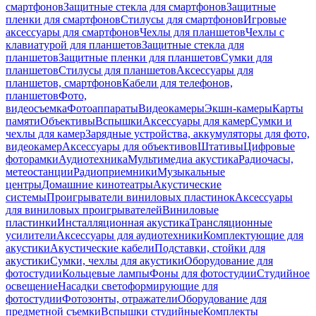
смартфонов
Защитные стекла для смартфонов
Защитные
пленки для смартфонов
Стилусы для смартфонов
Игровые
аксессуары для смартфонов
Чехлы для планшетов
Чехлы с
клавиатурой для планшетов
Защитные стекла для
планшетов
Защитные пленки для планшетов
Сумки для
планшетов
Стилусы для планшетов
Аксессуары для
планшетов, смартфонов
Кабели для телефонов,
планшетов
Фото,
видеосъемка
Фотоаппараты
Видеокамеры
Экшн-камеры
Карты
памяти
Объективы
Вспышки
Аксессуары для камер
Сумки и
чехлы для камер
Зарядные устройства, аккумуляторы для фото,
видеокамер
Аксессуары для объективов
Штативы
Цифровые
фоторамки
Аудиотехника
Мультимедиа акустика
Радиочасы,
метеостанции
Радиоприемники
Музыкальные
центры
Домашние кинотеатры
Акустические
системы
Проигрыватели виниловых пластинок
Аксессуары
для виниловых проигрывателей
Виниловые
пластинки
Инсталляционная акустика
Трансляционные
усилители
Аксессуары для аудиотехники
Комплектующие для
акустики
Акустические кабели
Подставки, стойки для
акустики
Сумки, чехлы для акустики
Оборудование для
фотостудии
Кольцевые лампы
Фоны для фотостудии
Студийное
освещение
Насадки светоформирующие для
фотостудии
Фотозонты, отражатели
Оборудование для
предметной съемки
Вспышки студийные
Комплекты