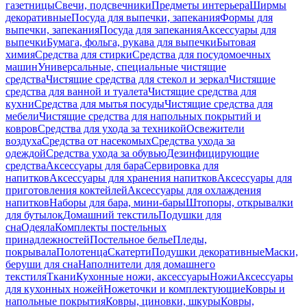
газетницы
Свечи, подсвечники
Предметы интерьера
Ширмы
декоративные
Посуда для выпечки, запекания
Формы для
выпечки, запекания
Посуда для запекания
Аксессуары для
выпечки
Бумага, фольга, рукава для выпечки
Бытовая
химия
Средства для стирки
Средства для посудомоечных
машин
Универсальные, специальные чистящие
средства
Чистящие средства для стекол и зеркал
Чистящие
средства для ванной и туалета
Чистящие средства для
кухни
Средства для мытья посуды
Чистящие средства для
мебели
Чистящие средства для напольных покрытий и
ковров
Средства для ухода за техникой
Освежители
воздуха
Средства от насекомых
Средства ухода за
одеждой
Средства ухода за обувью
Дезинфицирующие
средства
Аксессуары для бара
Сервировка для
напитков
Аксессуары для хранения напитков
Аксессуары для
приготовления коктейлей
Аксессуары для охлаждения
напитков
Наборы для бара, мини-бары
Штопоры, открывалки
для бутылок
Домашний текстиль
Подушки для
сна
Одеяла
Комплекты постельных
принадлежностей
Постельное белье
Пледы,
покрывала
Полотенца
Скатерти
Подушки декоративные
Маски,
беруши для сна
Наполнители для домашнего
текстиля
Ткани
Кухонные ножи, аксессуары
Ножи
Аксессуары
для кухонных ножей
Ножеточки и комплектующие
Ковры и
напольные покрытия
Ковры, циновки, шкуры
Ковры,