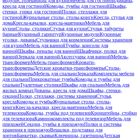
модули
Столешницы для кухни
Мебель для гостиной
Диваны,
кресла для гостиной
Комоды, тумбы для гостиной
Шкафы,
стенки, горки для гостиной
Полки, стеллажи для
гостиной
Журнальные столы, столы-книги
Кресла, стулья для
дома
Кресла-качалки, кресла-маятники
Мебель для
кухни
Столы, столики
Стулья для кухни
Стулья, табуреты
барные
Кухонный гарнитур
Кухонные модули
Кухонные
уголки, диваны
Стульчики для кормления
Системы хранения
для кухни
Мебель для ванной
Тумбы, консоли для
ванной
Шкафы, пеналы для ванной
Шкафчики, полки для
ванной
Зеркала для ванной
Аксессуары для ванной
Мебель-
трансформер
Мебель-трансформер
Кровати-
трансформеры
Детские кроватки-трансформеры
Столы-
трансформеры
Мебель для спальни
Зеркала
Комплекты мебели
для спальни
Прикроватные тумбы
Комоды и тумбы для
спальни
Туалетные столики
Шкафы для спальни
Мебель для
жилых комнат
Диваны, кресла для дома
Шкафы, стенки,
секции
Полки, стеллажи, системы хранения
Стулья,
кресла
Комоды и тумбы
Журнальные столы, столы-
книги
Кресла-качалки, кресла-маятники
Мебель для
телевизора
Комоды, тумбы под телевизор
Кронштейны, стойки
для телевизора
Каминокомплекты под телевизор
Мебель для
прихожей
Секции, тумбы в прихожую
Полки и системы
хранения в прихожую
Вешалки, подставки для
зонтов
Банкетки, скамьи
Ключницы, газетницы
Детская