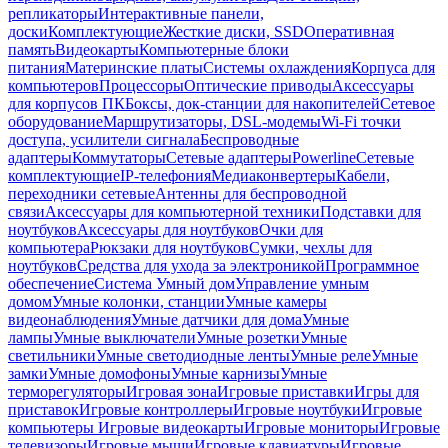
репликаторы
Интерактивные панели,
доски
Комплектующие
Жесткие диски, SSD
Оперативная
память
Видеокарты
Компьютерные блоки
питания
Материнские платы
Системы охлаждения
Корпуса для
компьютеров
Процессоры
Оптические приводы
Аксессуары
для корпусов ПК
Боксы, док-станции для накопителей
Сетевое
оборудование
Маршрутизаторы, DSL-модемы
Wi-Fi точки
доступа, усилители сигнала
Беспроводные
адаптеры
Коммутаторы
Сетевые адаптеры
Powerline
Сетевые
комплектующие
IP-телефония
Медиаконвертеры
Кабели,
переходники сетевые
Антенны для беспроводной
связи
Аксессуары для компьютерной техники
Подставки для
ноутбуков
Аксессуары для ноутбуков
Очки для
компьютера
Рюкзаки для ноутбуков
Сумки, чехлы для
ноутбуков
Средства для ухода за электроникой
Программное
обеспечение
Система Умный дом
Управление умным
домом
Умные колонки, станции
Умные камеры
видеонаблюдения
Умные датчики для дома
Умные
лампы
Умные выключатели
Умные розетки
Умные
светильники
Умные светодиодные ленты
Умные реле
Умные
замки
Умные домофоны
Умные карнизы
Умные
терморегуляторы
Игровая зона
Игровые приставки
Игры для
приставок
Игровые контроллеры
Игровые ноутбуки
Игровые
компьютеры
Игровые видеокарты
Игровые мониторы
Игровые
телевизоры
Игровые мыши
Игровые клавиатуры
Игровые