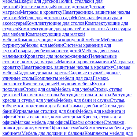
мебель
Шкафы для детской
Полки, стеллажи для
детской
Детские комоды
Кровати детские
Детские
матрасы
Матрасы в кроватку
Наматрасники, защитные чехлы
детские
Мебель для детского сада
Мебельная фурнитура и
аксессуары
Комплектующие для столов
Комплектующие для
стульев
Комплектующие для кроватей и кроваток
Аксессуары
для мебели
Комплектующие для мягкой
мебели
Комплектующие для корпусной мебели
Мебельная
фурнитура
Чехлы для мебели
Системы хранения для
кухни
Товары для безопасности детей
Мебель для самых
маленьких
Кроватки для новорожденных
Пеленальные
столики, комоды, матрасы
Манежи, кровати-манежи
Матрасы в
кроватку
Наматрасники, защитные чехлы в кроватку
Садовая
мебель
Садовые диваны, кресла
Садовые стулья
Садовые,
уличные столы
Комплекты мебели для сада
Гамаки,
шезлонги
Качели садовые
Надувная мебель
Кухни
походные
Столы для сада
Мебель для учебы
Столы, стулья
детские
Письменные столы
Растущие столы и парты
Растущие
кресла и стулья для учебы
Мебель для бани и сауны
Стулья,
табуретки, подставки для бани
Скамьи для бани
Столы для
бани
Журнальные столики для бани
Мебель для кабинета и
офиса
Столы офисные, компьютерные
Кресла, стулья для
офиса
Мягкая мебель для офиса
Шкафы офисные
Стеллажи,
полки для документов
Офисные тумбы
Комплекты мебели для
кабинета
Мебель для лоджии и балкона
Комплекты мебели для