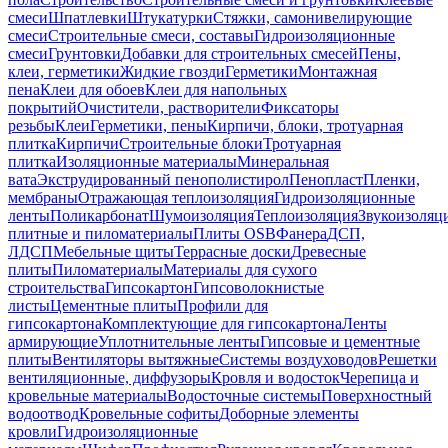
смеси
Шпатлевки
Штукатурки
Стяжки, самонивелирующие
смеси
Строительные смеси, составы
Гидроизоляционные
смеси
Грунтовки
Добавки для строительных смесей
Пены,
клеи, герметики
Жидкие гвозди
Герметики
Монтажная
пена
Клеи для обоев
Клеи для напольных
покрытий
Очистители, растворители
Фиксаторы
резьбы
Клеи
Герметики, пены
Кирпичи, блоки, тротуарная
плитка
Кирпичи
Строительные блоки
Тротуарная
плитка
Изоляционные материалы
Минеральная
вата
Экструдированный пенополистирол
Пенопласт
Пленки,
мембраны
Отражающая теплоизоляция
Гидроизоляционные
ленты
Поликарбонат
Шумоизоляция
Теплоизоляция
Звукоизоляц
плитные и пиломатериалы
Плиты OSB
Фанера
ДСП,
ЛДСП
Мебельные щиты
Террасные доски
Древесные
плиты
Пиломатериалы
Материалы для сухого
строительства
Гипсокартон
Гипсоволокнистые
листы
Цементные плиты
Профили для
гипсокартона
Комплектующие для гипсокартона
Ленты
армирующие
Уплотнительные ленты
Гипсовые и цементные
плиты
Вентиляторы вытяжные
Системы воздуховодов
Решетки
вентиляционные, диффузоры
Кровля и водосток
Черепица и
кровельные материалы
Водосточные системы
Поверхностный
водоотвод
Кровельные софиты
Доборные элементы
кровли
Гидроизоляционные