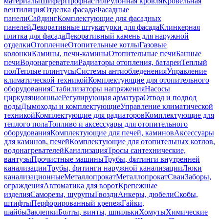
материалы
Шифер
Профнастил
Рулонная кровля
Кровельная
вентиляция
Отделка фасада
Фасадные
панели
Сайдинг
Комплектующие для фасадных
панелей
Декоративные штукатурки для фасада
Клинкерная
плитка для фасада
Декоративный камень для наружной
отделки
Отопление
Отопительные котлы
Газовые
колонки
Камины, печи-камины
Отопительные печи
Банные
печи
Водонагреватели
Радиаторы отопления, батареи
Теплый
пол
Теплые плинтусы
Системы антиобледенения
Управление
климатической техникой
Комплектующие для отопительного
оборудования
Стабилизаторы напряжения
Насосы
циркуляционные
Регулирующая арматура
Отвод и подвод
воды
Дымоходы и комплектующие
Управление климатической
техникой
Комплектующие для радиаторов
Комплектующие для
теплого пола
Топливо и аксессуары для отопительного
оборудования
Комплектующие для печей, каминов
Аксессуары
для каминов, печей
Комплектующие для отопительных котлов,
водонагревателей
Канализация
Тросы сантехнические,
вантузы
Прочистные машины
Трубы, фитинги внутренней
канализации
Трубы, фитинги наружной канализации
Люки
канализационные
Металлопрокат
Металлопрокат
Сваи
Заборы,
ограждения
Автоматика для ворот
Крепежные
изделия
Саморезы, шурупы
Гвозди
Анкеры, дюбели
Скобы,
штифты
Перфорированный крепеж
Гайки,
шайбы
Заклепки
Болты, винты, шпильки
Хомуты
Химические