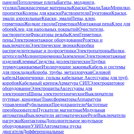
панели
Потолочные плиты
Багеты, молдинги,
уголки
Лакокрасочные материалы
Краски
Эмали
Лаки
Морилки,
пропитки
Колеры для краски
Растворители
Грунтовки
Краски,
эмали аэрозольные
Краски, эмали
Пены, клеи,
герметики
Жидкие гвозди
Герметики
Монтажная пена
Клеи для
обоев
Клеи для напольных покрытий
Очистители,
растворители
Фиксаторы резьбы
Клеи
Герметики,
пены
Электромонтажное оборудование
Розетки и
выключатели
Электрические звонки
Коробки
распределительные и подрозетники
Электропатроны
Вилки,
штепсели
Молниеприемники
Заземление
Электромонтажные
изделия
Клеммы
Средства диэлектрические
Трубки
термоусаживаемые
Изолирующие зажимы
Кабель и системы
для прокладки
Короба, трубы, металлорукав
Силовой
кабель
Наконечники, гильзы кабельные
Аксессуары для труб,
коробов
Кабельный крепеж
Арматура СИП
Электрощитовое
оборудование
Электрощиты
Аксессуары для
электрощита
Шины электротехнические
Выключатели
путевые, концевые
Трансформаторы
Аппаратура
управления
Рубильники
Предохранители
Частотные
преобразователи
Пускатели магнитные
Модульная
автоматика
Выключатели автоматические
Реле
Выключатели
нагрузки
Контакторы
Дополнительное модульное
оборудование
УЗИП
Автоматика пуска
двигателя
Дифференциальные