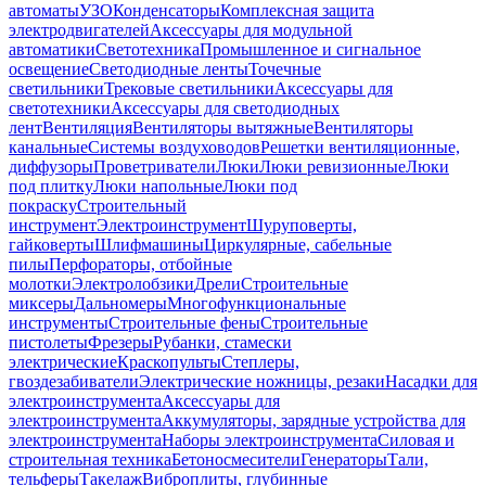
автоматы
УЗО
Конденсаторы
Комплексная защита
электродвигателей
Аксессуары для модульной
автоматики
Светотехника
Промышленное и сигнальное
освещение
Светодиодные ленты
Точечные
светильники
Трековые светильники
Аксессуары для
светотехники
Аксессуары для светодиодных
лент
Вентиляция
Вентиляторы вытяжные
Вентиляторы
канальные
Системы воздуховодов
Решетки вентиляционные,
диффузоры
Проветриватели
Люки
Люки ревизионные
Люки
под плитку
Люки напольные
Люки под
покраску
Строительный
инструмент
Электроинструмент
Шуруповерты,
гайковерты
Шлифмашины
Циркулярные, сабельные
пилы
Перфораторы, отбойные
молотки
Электролобзики
Дрели
Строительные
миксеры
Дальномеры
Многофункциональные
инструменты
Строительные фены
Строительные
пистолеты
Фрезеры
Рубанки, стамески
электрические
Краскопульты
Степлеры,
гвоздезабиватели
Электрические ножницы, резаки
Насадки для
электроинструмента
Аксессуары для
электроинструмента
Аккумуляторы, зарядные устройства для
электроинструмента
Наборы электроинструмента
Силовая и
строительная техника
Бетоносмесители
Генераторы
Тали,
тельферы
Такелаж
Виброплиты, глубинные