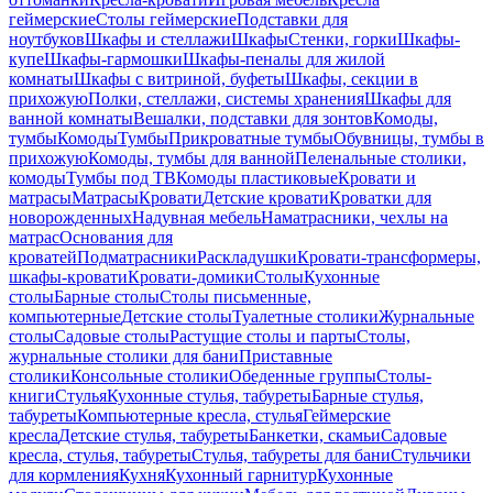
геймерские
Столы геймерские
Подставки для
ноутбуков
Шкафы и стеллажи
Шкафы
Стенки, горки
Шкафы-
купе
Шкафы-гармошки
Шкафы-пеналы для жилой
комнаты
Шкафы с витриной, буфеты
Шкафы, секции в
прихожую
Полки, стеллажи, системы хранения
Шкафы для
ванной комнаты
Вешалки, подставки для зонтов
Комоды,
тумбы
Комоды
Тумбы
Прикроватные тумбы
Обувницы, тумбы в
прихожую
Комоды, тумбы для ванной
Пеленальные столики,
комоды
Тумбы под ТВ
Комоды пластиковые
Кровати и
матрасы
Матрасы
Кровати
Детские кровати
Кроватки для
новорожденных
Надувная мебель
Наматрасники, чехлы на
матрас
Основания для
кроватей
Подматрасники
Раскладушки
Кровати-трансформеры,
шкафы-кровати
Кровати-домики
Столы
Кухонные
столы
Барные столы
Столы письменные,
компьютерные
Детские столы
Туалетные столики
Журнальные
столы
Садовые столы
Растущие столы и парты
Столы,
журнальные столики для бани
Приставные
столики
Консольные столики
Обеденные группы
Столы-
книги
Стулья
Кухонные стулья, табуреты
Барные стулья,
табуреты
Компьютерные кресла, стулья
Геймерские
кресла
Детские стулья, табуреты
Банкетки, скамьи
Садовые
кресла, стулья, табуреты
Стулья, табуреты для бани
Стульчики
для кормления
Кухня
Кухонный гарнитур
Кухонные