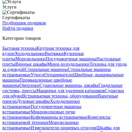
Услуги
Сертификаты
Подборщик подарков
Найти подарки
Категории товаров
Бытовая техника
Крупная техника для
кухни
Холодильники
Вытяжки
Кухонные
плиты
Морозильники
Посудомоечные машины
Настольные
плиты
Винные шкафы
Мини-холодильники
Техника для ухода
за одеждой
Стиральные машины
Стиральные машины
встраиваемые
Утюги
Отпариватели
Швейные, вышивальные
машины
Промышленные швейные
машины
Оверлоки
Сушильные машины, шкафы
Гладильные
системы, прессы
Машинки для удаления катышков
Сушилки
для обуви
Встраиваемая техника, оборудование
Варочные
панели
Духовые шкафы
Холодильники
встраиваемые
Посудомоечные машины
встраиваемые
Микроволновые печи
встраиваемые
Кофемашины встраиваемые
Комплекты
встраиваемой техники
Морозильники
встраиваемые
Измельчители пищевых отходов
Шкафы для