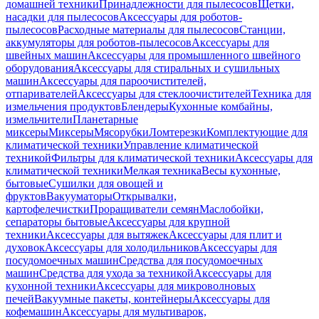
домашней техники
Принадлежности для пылесосов
Щетки,
насадки для пылесосов
Аксессуары для роботов-
пылесосов
Расходные материалы для пылесосов
Станции,
аккумуляторы для роботов-пылесосов
Аксессуары для
швейных машин
Аксессуары для промышленного швейного
оборудования
Аксессуары для стиральных и сушильных
машин
Аксессуары для пароочистителей,
отпаривателей
Аксессуары для стеклоочистителей
Техника для
измельчения продуктов
Блендеры
Кухонные комбайны,
измельчители
Планетарные
миксеры
Миксеры
Мясорубки
Ломтерезки
Комплектующие для
климатической техники
Управление климатической
техникой
Фильтры для климатической техники
Аксессуары для
климатической техники
Мелкая техника
Весы кухонные,
бытовые
Сушилки для овощей и
фруктов
Вакууматоры
Открывалки,
картофелечистки
Проращиватели семян
Маслобойки,
сепараторы бытовые
Аксессуары для крупной
техники
Аксессуары для вытяжек
Аксессуары для плит и
духовок
Аксессуары для холодильников
Аксессуары для
посудомоечных машин
Средства для посудомоечных
машин
Средства для ухода за техникой
Аксессуары для
кухонной техники
Аксессуары для микроволновых
печей
Вакуумные пакеты, контейнеры
Аксессуары для
кофемашин
Аксессуары для мультиварок,