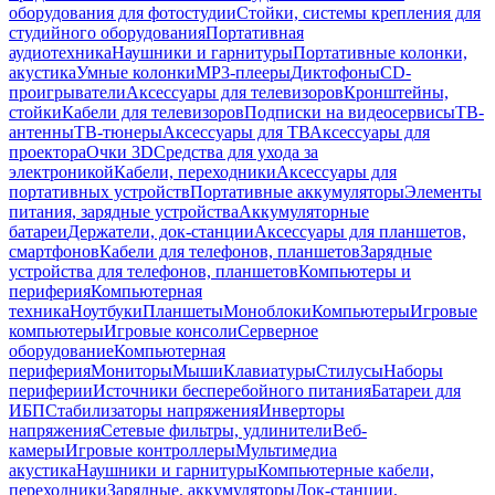
оборудования для фотостудии
Стойки, системы крепления для
студийного оборудования
Портативная
аудиотехника
Наушники и гарнитуры
Портативные колонки,
акустика
Умные колонки
MP3-плееры
Диктофоны
CD-
проигрыватели
Аксессуары для телевизоров
Кронштейны,
стойки
Кабели для телевизоров
Подписки на видеосервисы
ТВ-
антенны
ТВ-тюнеры
Аксессуары для ТВ
Аксессуары для
проектора
Очки 3D
Средства для ухода за
электроникой
Кабели, переходники
Аксессуары для
портативных устройств
Портативные аккумуляторы
Элементы
питания, зарядные устройства
Аккумуляторные
батареи
Держатели, док-станции
Аксессуары для планшетов,
смартфонов
Кабели для телефонов, планшетов
Зарядные
устройства для телефонов, планшетов
Компьютеры и
периферия
Компьютерная
техника
Ноутбуки
Планшеты
Моноблоки
Компьютеры
Игровые
компьютеры
Игровые консоли
Серверное
оборудование
Компьютерная
периферия
Мониторы
Мыши
Клавиатуры
Стилусы
Наборы
периферии
Источники бесперебойного питания
Батареи для
ИБП
Стабилизаторы напряжения
Инверторы
напряжения
Сетевые фильтры, удлинители
Веб-
камеры
Игровые контроллеры
Мультимедиа
акустика
Наушники и гарнитуры
Компьютерные кабели,
переходники
Зарядные, аккумуляторы
Док-станции,