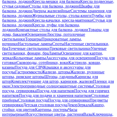
балкона, лоджии
Кресла-мешки для балкона
Кресла подвесные,
стулья садовые
Столы для балкона, лоджии
Шкафы для
балкона, лоджии
Дверцы жалюзийные
Системы хранения для
балкона, лоджии
Журнальные столы, столы-книги
Тумбы для
балкона, лоджии
Кресла-качалки, кресла-маятники
Стулья для
балкона, лоджии
Кресла, пуфы для балкона,
лоджии
Компактные столы для балкона, лоджии
Товары для
дома, бакалея
Освещение
Люстры, потолочные
светильники
Торшеры
Прикроватные лампы,
ночники
Настольные лампы
Споты
Настенные светильники,
бра
Точечные светильники
Трековые светильники
Уличные
светильники, фонари, бра
Лампы
Освещение для картин,
зеркал
Кольцевые лампы
Аксессуары для освещения
Посуда для
готовки
Сковороды, сотейники, воки
Кастрюли, ковши,
казаны
Посуда для СВЧ
Крышки и аксессуары для
посуды
Гастроемкости
Жалюзи, шторы
Жалюзи, рулонные
шторы, римские шторы
Шторы, гардины
Карнизы для
штор
Комплектующие для штор, карнизов, жалюзи
Пленки для
окон
Электроприводные солнцезащитные системы
Столовая
посуда, сервировка
Посуда для напитков
Посуда для горячих
напитков
Посуда для подачи и хранения напитков
Столовые
приборы
Столовая посуда
Посуда для сервировки
Предметы
сервировки
Детская столовая посуда
Декор
Зеркала
Кашпо,
стойки для цветов
Картины, постеры
Часы
интерьерные
Искусственные цветы, растения
Вазы
Ключницы,