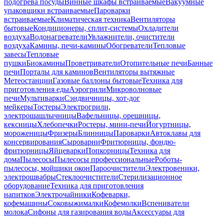
подогрева посуды
Винные шкафы встраиваемые
Вакуумные
упаковщики встраиваемые
Пароварки
встраиваемые
Климатическая техника
Вентиляторы
бытовые
Кондиционеры, сплит-системы
Охладители
воздуха
Водонагреватели
Увлажнители, очистители
воздуха
Камины, печи-камины
Обогреватели
Тепловые
завесы
Тепловые
пушки
Биокамины
Проветриватели
Отопительные печи
Банные
печи
Порталы для каминов
Вентиляторы вытяжные
Метеостанции
Газовые баллоны бытовые
Техника для
приготовления еды
Аэрогрили
Микроволновые
печи
Мультиварки
Сэндвичницы, хот-дог
мейкеры
Тостеры
Электрогрили,
электрошашлычницы
Вафельницы, орешницы,
кексницы
Хлебопечки
Ростеры, мини-печи
Йогуртницы,
мороженицы
Фризеры
Блинницы
Пароварки
Автоклавы для
консервирования
Сыроварни
Фритюрницы, фондю-
фритюрницы
Яйцеварки
Попкорницы
Техника для
дома
Пылесосы
Пылесосы профессиональные
Роботы-
пылесосы, мойщики окон
Пароочистители
Электровеники,
электрошвабры
Стеклоочистители
Стерилизационное
оборудование
Техника для приготовления
напитков
Электрочайники
Кофеварки,
кофемашины
Соковыжималки
Кофемолки
Вспениватели
молока
Сифоны для газирования воды
Аксессуары для