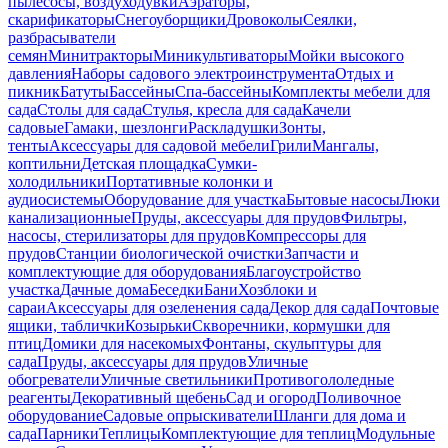
пылесосы, воздуходувки
Аэраторы,
скарификаторы
Снегоуборщики
Дровоколы
Сеялки,
разбрасыватели
семян
Минитракторы
Миникультиваторы
Мойки высокого
давления
Наборы садового электроинструмента
Отдых и
пикник
Батуты
Бассейны
Спа-бассейны
Комплекты мебели для
сада
Столы для сада
Стулья, кресла для сада
Качели
садовые
Гамаки, шезлонги
Раскладушки
Зонты,
тенты
Аксессуары для садовой мебели
Грили
Мангалы,
коптильни
Детская площадка
Сумки-
холодильники
Портативные колонки и
аудиосистемы
Оборудование для участка
Бытовые насосы
Люки
канализационные
Пруды, аксессуары для прудов
Фильтры,
насосы, стерилизаторы для прудов
Компрессоры для
прудов
Станции биологической очистки
Запчасти и
комплектующие для оборудования
Благоустройство
участка
Дачные дома
Беседки
Бани
Хозблоки и
сараи
Аксессуары для озеленения сада
Декор для сада
Почтовые
ящики, таблички
Козырьки
Скворечники, кормушки для
птиц
Домики для насекомых
Фонтаны, скульптуры для
сада
Пруды, аксессуары для прудов
Уличные
обогреватели
Уличные светильники
Противогололедные
реагенты
Декоративный щебень
Сад и огород
Поливочное
оборудование
Садовые опрыскиватели
Шланги для дома и
сада
Парники
Теплицы
Комплектующие для теплиц
Модульные