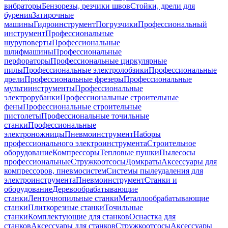
вибраторы
Бензорезы, резчики швов
Стойки, дрели для
бурения
Затирочные
машины
Гидроинструмент
Погрузчики
Профессиональный
инструмент
Профессиональные
шуруповерты
Профессиональные
шлифмашины
Профессиональные
перфораторы
Профессиональные циркулярные
пилы
Профессиональные электролобзики
Профессиональные
дрели
Профессиональные фрезеры
Профессиональные
мультиинструменты
Профессиональные
электрорубанки
Профессиональные строительные
фены
Профессиональные строительные
пистолеты
Профессиональные точильные
станки
Профессиональные
электроножницы
Пневмоинструмент
Наборы
профессионального электроинструмента
Строительное
оборудование
Компрессоры
Тепловые пушки
Пылесосы
профессиональные
Стружкоотсосы
Домкраты
Аксессуары для
компрессоров, пневмосистем
Системы пылеудаления для
электроинструмента
Пневмоинструмент
Станки и
оборудование
Деревообрабатывающие
станки
Ленточнопильные станки
Металлообрабатывающие
станки
Плиткорезные станки
Точильные
станки
Комплектующие для станков
Оснастка для
станков
Аксессуары для станков
Стружкоотсосы
Аксессуары