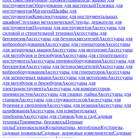
инструментов
Оборудование для мастерской
Тележки для
инструментов
Магниты
Шкафы для
инструментов
Комплектующие для инструментальных
шкафов
Стеллажи металлические
Стенды, держатели для
инструментов
Поддоны для инструментов
Аксессуары для
силовой и строительной техники
Аксессуары для
бензорезов
Аксессуары для бетоносмесителей
Аксессуары для
виброоборудования
Аксессуары для генераторов
Аксессуары
для затирочных машин
Аксессуары для мотопомп
Аксессуары
для мотобуров и бензобуров
Аксессуары для строительного
инструмента
Аксессуары пневмооборудования
Аксессуары для
бензорезов
Аксессуары для бетоносмесителей
Аксессуары для
виброоборудования
Аксессуары для генераторов
Аксессуары
для затирочных машин
Аксессуары для мотопомп
Аксессуары
для мотобуров и бензобуров
Аксессуары для
электроинструмента
Аксессуары для компрессоров,
пневмосистем
Аксессуары для сварки, пайки
Аксессуары для
станков
Аксессуары для стружкоотсосов
Аксессуары для
бурения и сверления
Аксессуары для резания
Аксессуары для
шлифования
Аксессуары для измерительных
приборов
Аксессуары для станков
Дом и сад
Садовая
техника
Триммеры, бензокосы
Цепные
пилы
Газонокосилки
Культиваторы, мотоблоки
Кусторезы,
садовые ножницы
Садовые, кормовые измельчители
Садовые