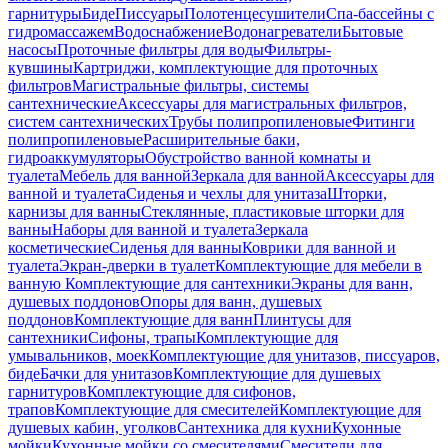
гарнитуры
Биде
Писсуары
Полотенцесушители
Спа-бассейны с
гидромассажем
Водоснабжение
Водонагреватели
Бытовые
насосы
Проточные фильтры для воды
Фильтры-
кувшины
Картриджи, комплектующие для проточных
фильтров
Магистральные фильтры, системы
сантехнические
Аксессуары для магистральных фильтров,
систем сантехнических
Трубы полипропиленовые
Фитинги
полипропиленовые
Расширительные баки,
гидроаккумуляторы
Обустройство ванной комнаты и
туалета
Мебель для ванной
Зеркала для ванной
Аксессуары для
ванной и туалета
Сиденья и чехлы для унитаза
Шторки,
карнизы для ванны
Стеклянные, пластиковые шторки для
ванны
Наборы для ванной и туалета
Зеркала
косметические
Сиденья для ванны
Коврики для ванной и
туалета
Экран-дверки в туалет
Комплектующие для мебели в
ванную
Комплектующие для сантехники
Экраны для ванн,
душевых поддонов
Опоры для ванн, душевых
поддонов
Комплектующие для ванн
Плинтусы для
сантехники
Сифоны, трапы
Комплектующие для
умывальников, моек
Комплектующие для унитазов, писсуаров,
биде
Бачки для унитазов
Комплектующие для душевых
гарнитуров
Комплектующие для сифонов,
трапов
Комплектующие для смесителей
Комплектующие для
душевых кабин, уголков
Сантехника для кухни
Кухонные
мойки
Кухонные мойки со смесителями
Смесители для