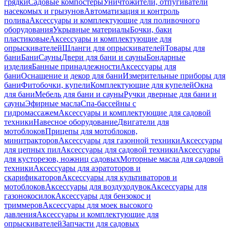
грядки
Садовые компостеры
Уничтожители, отпугиватели
насекомых и грызунов
Автоматизация и контроль
полива
Аксессуары и комплектующие для поливочного
оборудования
Укрывные материалы
Бочки, баки
пластиковые
Аксессуары и комплектующие для
опрыскивателей
Шланги для опрыскивателей
Товары для
бани
Бани
Сауны
Двери для бани и сауны
Бондарные
изделия
Банные принадлежности
Аксессуары для
бани
Оснащение и декор для бани
Измерительные приборы для
бани
Фитобочки, купели
Комплектующие для купелей
Окна
для бани
Мебель для бани и сауны
Ручки дверные для бани и
сауны
Эфирные масла
Спа-бассейны с
гидромассажем
Аксессуары и комплектующие для садовой
техники
Навесное оборудование
Двигатели для
мотоблоков
Прицепы для мотоблоков,
минитракторов
Аксессуары для газонной техники
Аксессуары
для цепных пил
Аксессуары для садовой техники
Аксессуары
для кусторезов, ножниц садовых
Моторные масла для садовой
техники
Аксессуары для аэратоторов и
скарификаторов
Аксессуары для культиваторов и
мотоблоков
Аксессуары для воздуходувок
Аксессуары для
газонокосилок
Аксессуары для бензокос и
триммеров
Аксессуары для моек высокого
давления
Аксессуары и комплектующие для
опрыскивателей
Запчасти для садовых