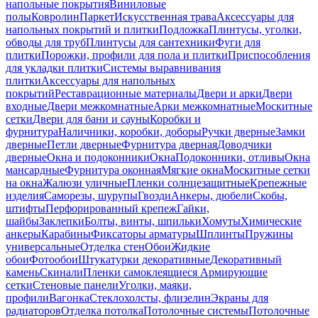
напольные покрытия
Виниловые
полы
Ковролин
Паркет
Искусственная трава
Аксессуары для
напольных покрытий и плитки
Подложка
Плинтусы, уголки,
обводы для труб
Плинтусы для сантехники
Фуги для
плитки
Порожки, профили для пола и плитки
Приспособления
для укладки плитки
Системы выравнивания
плитки
Аксессуары для напольных
покрытий
Реставрационные материалы
Двери и арки
Двери
входные
Двери межкомнатные
Арки межкомнатные
Москитные
сетки
Двери для бани и сауны
Коробки и
фурнитура
Наличники, коробки, доборы
Ручки дверные
Замки
дверные
Петли дверные
Фурнитура дверная
Доводчики
дверные
Окна и подоконники
Окна
Подоконники, отливы
Окна
мансардные
Фурнитура оконная
Мягкие окна
Москитные сетки
на окна
Жалюзи уличные
Пленки солнцезащитные
Крепежные
изделия
Саморезы, шурупы
Гвозди
Анкеры, дюбели
Скобы,
штифты
Перфорированный крепеж
Гайки,
шайбы
Заклепки
Болты, винты, шпильки
Хомуты
Химические
анкеры
Карабины
Фиксаторы арматуры
Шплинты
Пружины
универсальные
Отделка стен
Обои
Жидкие
обои
Фотообои
Штукатурки декоративные
Декоративный
камень
Скинали
Пленки самоклеящиеся
Армирующие
сетки
Стеновые панели
Уголки, маяки,
профили
Вагонка
Стеклохолсты, флизелин
Экраны для
радиаторов
Отделка потолка
Потолочные системы
Потолочные