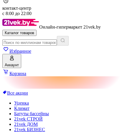
контакт-центр
с
8:00
до
22:00
Онлайн-гипермаркет 21vek.by
Каталог товаров
Избранное
Аккаунт
Корзина
Все акции
Уценка
Климат
Батуты бассейны
21vek СТРОЙ
21vek ДОМ
21vek БИЗНЕС