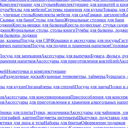
Комплектующие для стульев
Комплектующие для кроватей и кро
итура
Чехлы для мебели
Системы хранения для кухни
Товары для 
, уличные столы
Комплекты мебели для сада
Гамаки, шезлонги
Ка
Скамьи для бани
Столы для бани
Журнальные столики для бани
лоджии
Кресла-мешки для балкона
Кресла подвесные, стулья садо
оджии
Журнальные столы, столы-книги
Тумбы для балкона, лодж
я балкона, лоджии
ши, казаны
Посуда для СВЧ
Крышки и аксессуары для посуды
Гаст
орячих напитков
Посуда для подачи и хранения напитков
Столовы
Посуда для запекания
Аксессуары для выпечки
Бумага, фольга, р
хранения напитков
Аксессуары для приготовления коктейлей
Аксе
ожей
Ножеточки и комплектующие
ки
Разделочные доски
Кухонные термометры, таймеры
Дуршлаги, 
ры для кухни
Органайзеры для специй
Посуда для ланча
Полки и 
ия
Аксессуары для консервирования
Приспособления для консер
ков
Аксессуары для приготовления и хранения алкогольных напи
йники для плиты
Турки, молочники
Аксессуары для чайников, э
отографий, картин
Предметы интерьера
Шкатулки, подставки дл
етики для лица и тела
Наборы для бритья
Оформление подарков
льтры для воды
Фильтры-кувшины
Картриджи, комплектующие д