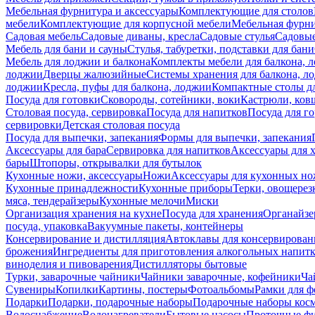
Мебельная фурнитура и аксессуары
Комплектующие для столов
мебели
Комплектующие для корпусной мебели
Мебельная фурн
Садовая мебель
Садовые диваны, кресла
Садовые стулья
Садовые
Мебель для бани и сауны
Стулья, табуретки, подставки для бани
Мебель для лоджии и балкона
Комплекты мебели для балкона, 
лоджии
Дверцы жалюзийные
Системы хранения для балкона, л
лоджии
Кресла, пуфы для балкона, лоджии
Компактные столы дл
Посуда для готовки
Сковороды, сотейники, воки
Кастрюли, ков
Столовая посуда, сервировка
Посуда для напитков
Посуда для г
сервировки
Детская столовая посуда
Посуда для выпечки, запекания
Формы для выпечки, запекания
Аксессуары для бара
Сервировка для напитков
Аксессуары для 
бары
Штопоры, открывалки для бутылок
Кухонные ножи, аксессуары
Ножи
Аксессуары для кухонных н
Кухонные принадлежности
Кухонные приборы
Терки, овощерез
мяса, тендерайзеры
Кухонные мелочи
Миски
Организация хранения на кухне
Посуда для хранения
Органайзе
посуда, упаковка
Вакуумные пакеты, контейнеры
Консервирование и дистилляция
Автоклавы для консервирован
брожения
Ингредиенты для приготовления алкогольных напит
виноделия и пивоварения
Дистилляторы бытовые
Турки, заварочные чайники
Чайники заварочные, кофейники
Ча
Сувениры
Копилки
Картины, постеры
Фотоальбомы
Рамки для ф
Подарки
Подарки, подарочные наборы
Подарочные наборы косм
Водоснабжение
Водонагреватели
Бытовые насосы
Проточные фи