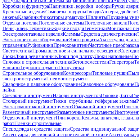
для укладки плитки
Системы выравнивания плитки
Аксессуары
Коробки и фурнитура
Наличники, коробки, доборы
Ручки дверн
Крепежные изделия
Саморезы, шурупы
Гвозди
Анкеры, дюбели
анкеры
Карабины
Фиксаторы арматуры
Шплинты
Пружины унив
Отделка потолка
Потолочные системы
Потолочные панели
Пото
Пены, клеи, герметики
Жидкие гвозди
Герметики
Монтажная пе
Электромонтажные изделия
Клеммы
Средства диэлектрические
Электрощитовое оборудование
Электрощиты
Аксессуары для э
управления
Рубильники
Предохранители
Частотные преобразов
Светотехника
Промышленное и сигнальное освещение
Светоди
Люки
Люки ревизионные
Люки под плитку
Люки напольные
Люк
Силовая и строительная техника
Бетоносмесители
Генераторы
Та
машины
Гидроинструмент
Погрузчики
Строительное оборудование
Компрессоры
Тепловые пушки
Пыле
электроинструмента
Пневмоинструмент
Сварочное и паяльное оборудование
Сварочное оборудование
П
пайки
Слесарный инструмент
Наборы инструментов
Головки, биты
Га
Столярный инструмент
Тиски, струбцины, гейферные зажимы
Р
Электромонтажный инструмент
Обжимной инструмент
Плоског
Разметочный инструмент
Разметочные инструменты
Инструмент
Отделочный инструмент
Плиткорезы
Кельмы, шпатели, гладилк
работ
Пленки строительные
Спецодежда и средства защиты
Средства индивидуальной защ
Аксессуары для силовой и строительной техники
Аксессуары дл