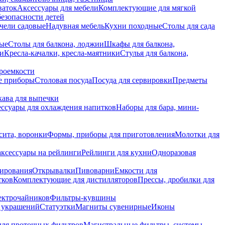
ваток
Аксессуары для мебели
Комплектующие для мягкой
безопасности детей
чели садовые
Надувная мебель
Кухни походные
Столы для сада
вые
Столы для балкона, лоджии
Шкафы для балкона,
ии
Кресла-качалки, кресла-маятники
Стулья для балкона,
роемкости
е приборы
Столовая посуда
Посуда для сервировки
Предметы
укава для выпечки
ссуары для охлаждения напитков
Наборы для бара, мини-
сита, воронки
Формы, приборы для приготовления
Молотки для
аксессуары на рейлинги
Рейлинги для кухни
Одноразовая
вирования
Открывалки
Пивоварни
Емкости для
тков
Комплектующие для дистилляторов
Прессы, дробилки для
лектрочайников
Фильтры-кувшины
я украшений
Статуэтки
Магниты сувенирные
Иконы
ля проточных фильтров
Магистральные фильтры, системы