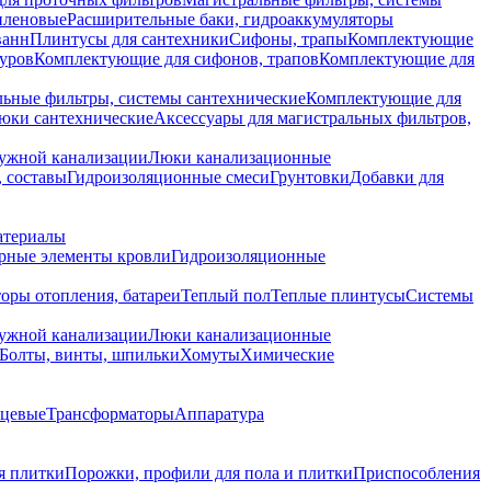
иленовые
Расширительные баки, гидроаккумуляторы
ванн
Плинтусы для сантехники
Сифоны, трапы
Комплектующие
уров
Комплектующие для сифонов, трапов
Комплектующие для
ьные фильтры, системы сантехнические
Комплектующие для
юки сантехнические
Аксессуары для магистральных фильтров,
ружной канализации
Люки канализационные
 составы
Гидроизоляционные смеси
Грунтовки
Добавки для
атериалы
рные элементы кровли
Гидроизоляционные
оры отопления, батареи
Теплый пол
Теплые плинтусы
Системы
ружной канализации
Люки канализационные
Болты, винты, шпильки
Хомуты
Химические
нцевые
Трансформаторы
Аппаратура
я плитки
Порожки, профили для пола и плитки
Приспособления