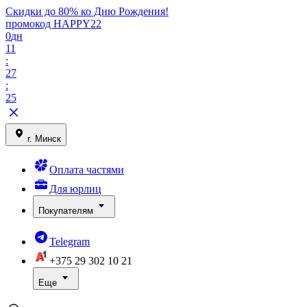
Скидки до 80% ко Дню Рождения!
промокод HAPPY22
0
дн
11
:
27
:
25
г. Минск
Оплата частями
Для юрлиц
Покупателям
Telegram
+375 29
302 10 21
Еще