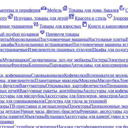
ьютеры и периферия
Мебель
Товары для дома, бакалея
С
мото
Игрушки, товары для детей
Красота и стиль
Здоров
рные украшения
Товары для взрослых
Книги и канцеляри
й подбор подарков
Премиум товары
плиты
Морозильники
Посудомоечные машины
Настольные плиты
 шкафы
Холодильники встраиваемые
Посудомоечные машины вс
встраиваемые
Измельчители пищевых отходов
Шкафы для подогр
чи
Мультиварки
Сэндвичницы, хот-дог мейкеры
Тостеры
Электрог
еницы
Фризеры
Блинницы
Пароварки
Автоклавы для консервиров
ки, кофемашины
Соковыжималки
Кофемолки
Вспениватели молок
ны, измельчители
Планетарные миксеры
Миксеры
Мясорубки
Лом
и фруктов
Вакууматоры
Открывалки, картофелечистки
Проращива
вых печей
Вакуумные пакеты, контейнеры
Аксессуары для кофе
ессуары для мясорубок
Аксессуары для блендеров, миксеров
Аксе
ры для соковыжималок
Средства для ухода за техникой
зоры
ТВ-приставки и медиаплееры
Проекторы
Проекционные эк
сы детские
Умные часы, фитнес-браслеты
Ремешки, аксессуары дл
рты памяти
Объективы
Вспышки
Аксессуары для камер
Сумки и ч
орамки
студии
Студийное освещение
Насадки светоформирующие для фо