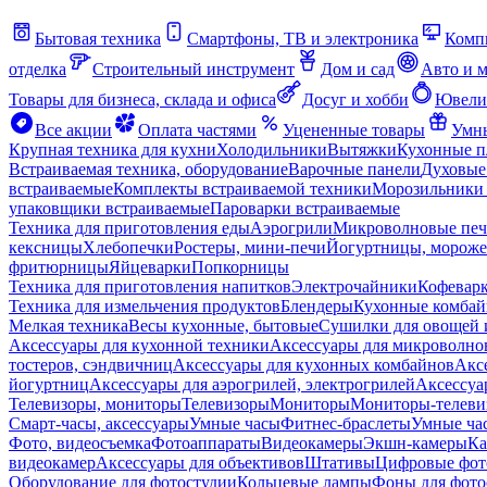
Бытовая техника
Смартфоны, ТВ и электроника
Комп
отделка
Строительный инструмент
Дом и сад
Авто и 
Товары для бизнеса, склада и офиса
Досуг и хобби
Ювели
Все акции
Оплата частями
Уцененные товары
Умны
Крупная техника для кухни
Холодильники
Вытяжки
Кухонные 
Встраиваемая техника, оборудование
Варочные панели
Духовые
встраиваемые
Комплекты встраиваемой техники
Морозильники 
упаковщики встраиваемые
Пароварки встраиваемые
Техника для приготовления еды
Аэрогрили
Микроволновые пе
кексницы
Хлебопечки
Ростеры, мини-печи
Йогуртницы, морож
фритюрницы
Яйцеварки
Попкорницы
Техника для приготовления напитков
Электрочайники
Кофевар
Техника для измельчения продуктов
Блендеры
Кухонные комбай
Мелкая техника
Весы кухонные, бытовые
Сушилки для овощей 
Аксессуары для кухонной техники
Аксессуары для микроволно
тостеров, сэндвичниц
Аксессуары для кухонных комбайнов
Акс
йогуртниц
Аксессуары для аэрогрилей, электрогрилей
Аксессуа
Телевизоры, мониторы
Телевизоры
Мониторы
Мониторы-телеви
Смарт-часы, аксессуары
Умные часы
Фитнес-браслеты
Умные ча
Фото, видеосъемка
Фотоаппараты
Видеокамеры
Экшн-камеры
Ка
видеокамер
Аксессуары для объективов
Штативы
Цифровые фот
Оборудование для фотостудии
Кольцевые лампы
Фоны для фото