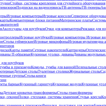
студии
Стойки, системы крепления для студийного оборудования
елевизоров
Подписки на видеосервисы
ТВ-антенны
ТВ-тюнеры
Ак
теры
Игровые компьютеры
Игровые консоли
Серверное оборудов
карты
Компьютерные блоки питания
Материнские платы
Системы
накопителей
ов
Аксессуары для ноутбуков
Очки для компьютера
Рюкзаки для но
контроллеры
Игровые ноутбуки
Игровые компьютеры
Игровые ви
ие
Столы геймерские
Игровые микрофоны
Игровая мультимедиа 
ониторов
диски
Карты памяти
Сетевые накопители
Картридеры
Оптические
иваны П-образные
Кухонные уголки, диваны
Диваны модульные
 для ноутбуков
тумбы в прихожую
Комоды, тумбы для ванной
Пеленальные стол
ьютерные
Детские столы
Туалетные столики
Журнальные столы
Са
денные группы
Столы-книги
ухни
уреты барные
Кухонный гарнитур
Кухонные модули
Кухонные угол
ры
Детские кроватки-трансформеры
Столы-трансформеры
ки, секции
Полки, стеллажи, системы хранения
Стулья, кресла
Ко
емы хранения в прихожую
Вешалки, подставки для зонтов
Банкет