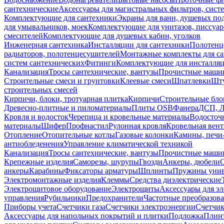
сантехнические
Аксессуары для магистральных фильтров, сист
Комплектующие для сантехники
Экраны для ванн, душевых по
для умывальников, моек
Комплектующие для унитазов, писсуар
смесителей
Комплектующие для душевых кабин, уголков
Инженерная сантехника
Инсталляции для сантехники
Полотенц
радиаторов, полотенцесушителей
Монтажные комплекты для с
систем сантехнических
Фитинги
Комплектующие для инсталля
Канализация
Тросы сантехнические, вантузы
Прочистные маши
Строительные смеси и грунтовки
Клеевые смеси
Шпатлевки
Шту
строительных смесей
Кирпичи, блоки, тротуарная плитка
Кирпичи
Строительные бло
Древесно-плитные и пиломатериалы
Плиты OSB
Фанера
ДСП, 
Кровля и водосток
Черепица и кровельные материалы
Водосточ
материалы
Шифер
Профнастил
Рулонная кровля
Кровельная вен
Отопление
Отопительные котлы
Газовые колонки
Камины, печи
антиобледенения
Управление климатической техникой
Канализация
Тросы сантехнические, вантузы
Прочистные маши
Крепежные изделия
Саморезы, шурупы
Гвозди
Анкеры, дюбели
анкеры
Карабины
Фиксаторы арматуры
Шплинты
Пружины унив
Электромонтажные изделия
Клеммы
Средства диэлектрические
Электрощитовое оборудование
Электрощиты
Аксессуары для э
управления
Рубильники
Предохранители
Частотные преобразов
Приборы учета
Счетчики газа
Счетчики электроэнергии
Счетчи
Аксессуары для напольных покрытий и плитки
Подложка
Плинт