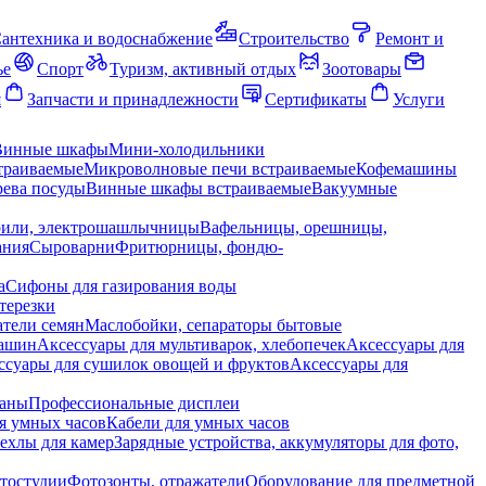
антехника и водоснабжение
Строительство
Ремонт и
ье
Спорт
Туризм, активный отдых
Зоотовары
я
Запчасти и принадлежности
Сертификаты
Услуги
Винные шкафы
Мини-холодильники
траиваемые
Микроволновые печи встраиваемые
Кофемашины
ева посуды
Винные шкафы встраиваемые
Вакуумные
рили, электрошашлычницы
Вафельницы, орешницы,
ания
Сыроварни
Фритюрницы, фондю-
а
Сифоны для газирования воды
терезки
тели семян
Маслобойки, сепараторы бытовые
машин
Аксессуары для мультиварок, хлебопечек
Аксессуары для
ссуары для сушилок овощей и фруктов
Аксессуары для
раны
Профессиональные дисплеи
я умных часов
Кабели для умных часов
ехлы для камер
Зарядные устройства, аккумуляторы для фото,
тостудии
Фотозонты, отражатели
Оборудование для предметной