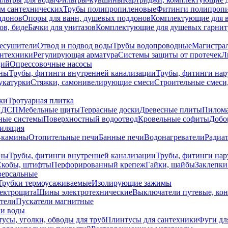
ем сантехнических
Трубы полипропиленовые
Фитинги полипроп
ддонов
Опоры для ванн, душевых поддонов
Комплектующие для 
ов, биде
Бачки для унитазов
Комплектующие для душевых гарнит
есушители
Отвод и подвод воды
Трубы водопроводные
Магистрал
антехники
Регулирующая арматура
Системы защиты от протечек
Л
ций
Опрессовочные насосы
ны
Трубы, фитинги внутренней канализации
Трубы, фитинги на
катурки
Стяжки, самонивелирующие смеси
Строительные смеси,
ки
Тротуарная плитка
ЛДСП
Мебельные щиты
Террасные доски
Древесные плиты
Пилом
ные системы
Поверхностный водоотвод
Кровельные софиты
Добо
тиляция
-камины
Отопительные печи
Банные печи
Водонагреватели
Радиат
ны
Трубы, фитинги внутренней канализации
Трубы, фитинги на
Скобы, штифты
Перфорированный крепеж
Гайки, шайбы
Заклепки
ерсальные
Трубки термоусаживаемые
Изолирующие зажимы
лектрощита
Шины электротехнические
Выключатели путевые, ко
атели
Пускатели магнитные
ки воды
усы, уголки, обводы для труб
Плинтусы для сантехники
Фуги дл