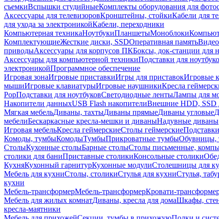
съемки
Вспышки студийные
Комплекты оборудования для фото
Аксессуары для телевизоров
Кронштейны, стойки
Кабели для т
для ухода за электроникой
Кабели, переходники
Компьютерная техника
Ноутбуки
Планшеты
Моноблоки
Компью
Комплектующие
Жесткие диски, SSD
Оперативная память
Видео
приводы
Аксессуары для корпусов ПК
Боксы, док-станции для 
Аксессуары для компьютерной техники
Подставки для ноутбук
электроникой
Программное обеспечение
Игровая зона
Игровые приставки
Игры для приставок
Игровые 
мыши
Игровые клавиатуры
Игровые наушники
Кресла геймерск
Pop
Подставки для ноутбуков
Светодиодные ленты
Лампы для м
Накопители данных
USB Flash накопители
Внешние HDD, SSD 
Мягкая мебель
Диваны, тахты
Диваны прямые
Диваны угловые
Д
мебели
Бескаркасные кресла-мешки и диваны
Надувные диваны
Игровая мебель
Кресла геймерские
Столы геймерские
Подставки
Комоды, тумбы
Комоды
Тумбы
Прикроватные тумбы
Обувницы, 
Столы
Кухонные столы
Барные столы
Столы письменные, комп
столики для бани
Приставные столики
Консольные столики
Обе
Кухня
Кухонный гарнитур
Кухонные модули
Столешницы для к
Мебель для кухни
Столы, столики
Стулья для кухни
Стулья, таб
кухни
Мебель-трансформер
Мебель-трансформер
Кровати-трансформе
Мебель для жилых комнат
Диваны, кресла для дома
Шкафы, стен
кресла-маятники
Мебель для прихожей
Секции, тумбы в прихожую
Полки и сист