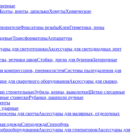
дверные
Болты, винты, шпильки
Хомуты
Химические
творители
Фиксаторы резьбы
Клеи
Герметики, пены
нцевые
Трансформаторы
Аппаратура
уары для светотехники
Аксессуары для светодиодных лент
езы, резчики швов
Стойки, дрели для бурения
Затирочные
ля компрессоров, пневмосистем
Системы пылеудаления для
ие для сварочного оборудования
Аксессуары для сварки,
щи строительные
Зубила, керны, выколотки
Щетки слесарные
чные стамески
Рубанки, рашпили ручные
енты
 ударные
енсеры для скотча
Аксессуары для малярных, отделочных
ная одежда
Спецодежда
Спецобувь
виброоборудования
Аксессуары для генераторов
Аксессуары для