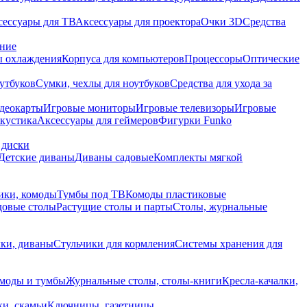
сессуары для ТВ
Аксессуары для проектора
Очки 3D
Средства
ание
 охлаждения
Корпуса для компьютеров
Процессоры
Оптические
утбуков
Сумки, чехлы для ноутбуков
Средства для ухода за
деокарты
Игровые мониторы
Игровые телевизоры
Игровые
акустика
Аксессуары для геймеров
Фигурки Funko
 диски
Детские диваны
Диваны садовые
Комплекты мягкой
ики, комоды
Тумбы под ТВ
Комоды пластиковые
довые столы
Растущие столы и парты
Столы, журнальные
ки, диваны
Стульчики для кормления
Системы хранения для
моды и тумбы
Журнальные столы, столы-книги
Кресла-качалки,
ки, скамьи
Ключницы, газетницы