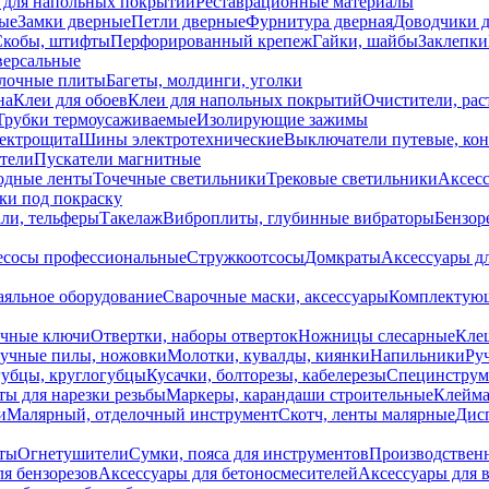
 для напольных покрытий
Реставрационные материалы
ые
Замки дверные
Петли дверные
Фурнитура дверная
Доводчики 
Скобы, штифты
Перфорированный крепеж
Гайки, шайбы
Заклепки
ерсальные
лочные плиты
Багеты, молдинги, уголки
на
Клеи для обоев
Клеи для напольных покрытий
Очистители, рас
Трубки термоусаживаемые
Изолирующие зажимы
лектрощита
Шины электротехнические
Выключатели путевые, ко
атели
Пускатели магнитные
одные ленты
Точечные светильники
Трековые светильники
Аксесс
и под покраску
ли, тельферы
Такелаж
Виброплиты, глубинные вибраторы
Бензор
сосы профессиональные
Стружкоотсосы
Домкраты
Аксессуары д
аяльное оборудование
Сварочные маски, аксессуары
Комплектующ
ечные ключи
Отвертки, наборы отверток
Ножницы слесарные
Кле
учные пилы, ножовки
Молотки, кувалды, киянки
Напильники
Ру
убцы, круглогубцы
Кусачки, болторезы, кабелерезы
Специнструм
ы для нарезки резьбы
Маркеры, карандаши строительные
Клейма
и
Малярный, отделочный инструмент
Скотч, ленты малярные
Дисп
иты
Огнетушители
Сумки, пояса для инструментов
Производствен
я бензорезов
Аксессуары для бетоносмесителей
Аксессуары для 