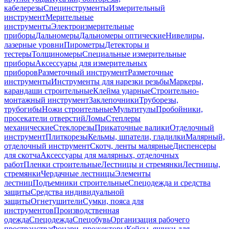
кабелерезы
Специнструменты
Измерительный
инструмент
Мерительные
инструменты
Электроизмерительные
приборы
Дальномеры
Дальномеры оптические
Нивелиры,
лазерные уровни
Пирометры
Детекторы и
тестеры
Толщиномеры
Специальные измерительные
приборы
Аксессуары для измерительных
приборов
Разметочный инструмент
Разметочные
инструменты
Инструменты для нарезки резьбы
Маркеры,
карандаши строительные
Клейма ударные
Строительно-
монтажный инструмент
Заклепочники
Труборезы,
трубогибы
Ножи строительные
Мультитулы
Пробойники,
просекатели отверстий
Ломы
Степлеры
механические
Стеклорезы
Прикаточные валики
Отделочный
инструмент
Плиткорезы
Кельмы, шпатели, гладилки
Малярный,
отделочный инструмент
Скотч, ленты малярные
Диспенсеры
для скотча
Аксессуары для малярных, отделочных
работ
Пленки строительные
Лестницы и стремянки
Лестницы,
стремянки
Чердачные лестницы
Элементы
лестниц
Подъемники строительные
Спецодежда и средства
защиты
Средства индивидуальной
защиты
Огнетушители
Сумки, пояса для
инструментов
Производственная
одежда
Спецодежда
Спецобувь
Организация рабочего
пространства
Фонари, прожекторы
Кейсы, ящики для