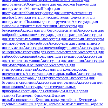
инструментов
Оборудование для мастерской
Тележки для
инструментов
Магниты
Шкафы для
инструментов
Комплектующие для инструментальных
шкафов
Стеллажи металлические
Стенды, держатели для
инструментов
Поддоны для инструментов
Аксессуары для
силовой и строительной техники
Аксессуары для
бензорезов
Аксессуары для бетоносмесителей
Аксессуары для
виброоборудования
Аксессуары для генераторов
Аксессуары
для затирочных машин
Аксессуары для мотопомп
Аксессуары
для мотобуров и бензобуров
Аксессуары для строительного
инструмента
Аксессуары пневмооборудования
Аксессуары для
бензорезов
Аксессуары для бетоносмесителей
Аксессуары для
виброоборудования
Аксессуары для генераторов
Аксессуары
для затирочных машин
Аксессуары для мотопомп
Аксессуары
для мотобуров и бензобуров
Аксессуары для
электроинструмента
Аксессуары для компрессоров,
пневмосистем
Аксессуары для сварки, пайки
Аксессуары для
станков
Аксессуары для стружкоотсосов
Аксессуары для
бурения и сверления
Аксессуары для резания
Аксессуары для
шлифования
Аксессуары для измерительных
приборов
Аксессуары для станков
Дом и сад
Садовая
техника
Триммеры, бензокосы
Цепные
пилы
Газонокосилки
Культиваторы, мотоблоки
Кусторезы,
садовые ножницы
Садовые, кормовые измельчители
Садовые