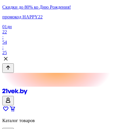
Скидки до 80% ко Дню Рождения!
промокод HAPPY22
01
дн
22
:
54
:
25
Каталог товаров