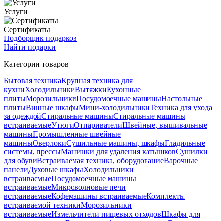
Услуги
Сертификаты
Подборщик подарков
Найти подарки
Категории товаров
Бытовая техника
Крупная техника для
кухни
Холодильники
Вытяжки
Кухонные
плиты
Морозильники
Посудомоечные машины
Настольные
плиты
Винные шкафы
Мини-холодильники
Техника для ухода
за одеждой
Стиральные машины
Стиральные машины
встраиваемые
Утюги
Отпариватели
Швейные, вышивальные
машины
Промышленные швейные
машины
Оверлоки
Сушильные машины, шкафы
Гладильные
системы, прессы
Машинки для удаления катышков
Сушилки
для обуви
Встраиваемая техника, оборудование
Варочные
панели
Духовые шкафы
Холодильники
встраиваемые
Посудомоечные машины
встраиваемые
Микроволновые печи
встраиваемые
Кофемашины встраиваемые
Комплекты
встраиваемой техники
Морозильники
встраиваемые
Измельчители пищевых отходов
Шкафы для