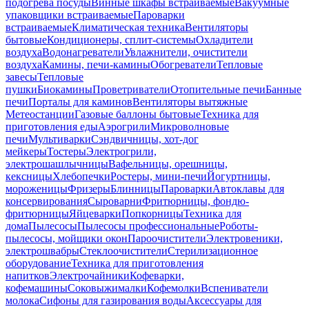
подогрева посуды
Винные шкафы встраиваемые
Вакуумные
упаковщики встраиваемые
Пароварки
встраиваемые
Климатическая техника
Вентиляторы
бытовые
Кондиционеры, сплит-системы
Охладители
воздуха
Водонагреватели
Увлажнители, очистители
воздуха
Камины, печи-камины
Обогреватели
Тепловые
завесы
Тепловые
пушки
Биокамины
Проветриватели
Отопительные печи
Банные
печи
Порталы для каминов
Вентиляторы вытяжные
Метеостанции
Газовые баллоны бытовые
Техника для
приготовления еды
Аэрогрили
Микроволновые
печи
Мультиварки
Сэндвичницы, хот-дог
мейкеры
Тостеры
Электрогрили,
электрошашлычницы
Вафельницы, орешницы,
кексницы
Хлебопечки
Ростеры, мини-печи
Йогуртницы,
мороженицы
Фризеры
Блинницы
Пароварки
Автоклавы для
консервирования
Сыроварни
Фритюрницы, фондю-
фритюрницы
Яйцеварки
Попкорницы
Техника для
дома
Пылесосы
Пылесосы профессиональные
Роботы-
пылесосы, мойщики окон
Пароочистители
Электровеники,
электрошвабры
Стеклоочистители
Стерилизационное
оборудование
Техника для приготовления
напитков
Электрочайники
Кофеварки,
кофемашины
Соковыжималки
Кофемолки
Вспениватели
молока
Сифоны для газирования воды
Аксессуары для