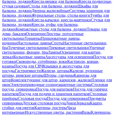
балкона, лоджии
Кресла-мешки для балкона
Кресла подвесные,
стулья садовые
Столы для балкона, лоджии
Шкафы для
балкона, лоджии
Дверцы жалюзийные
Системы хранения для
балкона, лоджии
Журнальные столы, столы-книги
Тумбы для
балкона, лоджии
Кресла-качалки, кресла-маятники
Стулья для
балкона, лоджии
Кресла, пуфы для балкона,
лоджии
Компактные столы для балкона, лоджии
Товары для
дома, бакалея
Освещение
Люстры, потолочные
светильники
Торшеры
Прикроватные лампы,
ночники
Настольные лампы
Споты
Настенные светильники,
бра
Точечные светильники
Трековые светильники
Уличные
светильники, фонари, бра
Лампы
Освещение для картин,
зеркал
Кольцевые лампы
Аксессуары для освещения
Посуда для
готовки
Сковороды, сотейники, воки
Кастрюли, ковши,
казаны
Посуда для СВЧ
Крышки и аксессуары для
посуды
Гастроемкости
Жалюзи, шторы
Жалюзи, рулонные
шторы, римские шторы
Шторы, гардины
Карнизы для
штор
Комплектующие для штор, карнизов, жалюзи
Пленки для
окон
Электроприводные солнцезащитные системы
Столовая
посуда, сервировка
Посуда для напитков
Посуда для горячих
напитков
Посуда для подачи и хранения напитков
Столовые
приборы
Столовая посуда
Посуда для сервировки
Предметы
сервировки
Детская столовая посуда
Декор
Зеркала
Кашпо,
стойки для цветов
Картины, постеры
Часы
интерьерные
Искусственные цветы, растения
Вазы
Ключницы,