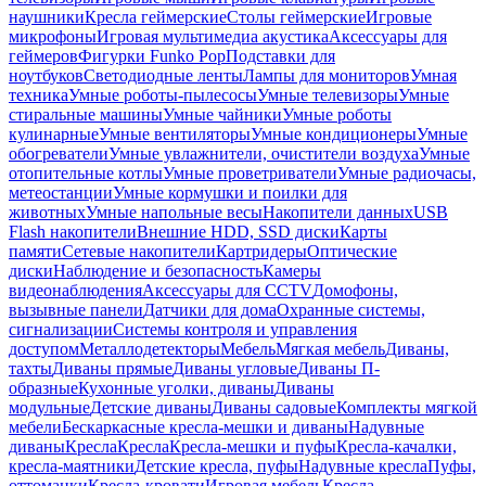
наушники
Кресла геймерские
Столы геймерские
Игровые
микрофоны
Игровая мультимедиа акустика
Аксессуары для
геймеров
Фигурки Funko Pop
Подставки для
ноутбуков
Светодиодные ленты
Лампы для мониторов
Умная
техника
Умные роботы-пылесосы
Умные телевизоры
Умные
стиральные машины
Умные чайники
Умные роботы
кулинарные
Умные вентиляторы
Умные кондиционеры
Умные
обогреватели
Умные увлажнители, очистители воздуха
Умные
отопительные котлы
Умные проветриватели
Умные радиочасы,
метеостанции
Умные кормушки и поилки для
животных
Умные напольные весы
Накопители данных
USB
Flash накопители
Внешние HDD, SSD диски
Карты
памяти
Сетевые накопители
Картридеры
Оптические
диски
Наблюдение и безопасность
Камеры
видеонаблюдения
Аксессуары для CCTV
Домофоны,
вызывные панели
Датчики для дома
Охранные системы,
сигнализации
Системы контроля и управления
доступом
Металлодетекторы
Мебель
Мягкая мебель
Диваны,
тахты
Диваны прямые
Диваны угловые
Диваны П-
образные
Кухонные уголки, диваны
Диваны
модульные
Детские диваны
Диваны садовые
Комплекты мягкой
мебели
Бескаркасные кресла-мешки и диваны
Надувные
диваны
Кресла
Кресла
Кресла-мешки и пуфы
Кресла-качалки,
кресла-маятники
Детские кресла, пуфы
Надувные кресла
Пуфы,
оттоманки
Кресла-кровати
Игровая мебель
Кресла