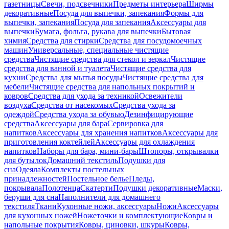
газетницы
Свечи, подсвечники
Предметы интерьера
Ширмы
декоративные
Посуда для выпечки, запекания
Формы для
выпечки, запекания
Посуда для запекания
Аксессуары для
выпечки
Бумага, фольга, рукава для выпечки
Бытовая
химия
Средства для стирки
Средства для посудомоечных
машин
Универсальные, специальные чистящие
средства
Чистящие средства для стекол и зеркал
Чистящие
средства для ванной и туалета
Чистящие средства для
кухни
Средства для мытья посуды
Чистящие средства для
мебели
Чистящие средства для напольных покрытий и
ковров
Средства для ухода за техникой
Освежители
воздуха
Средства от насекомых
Средства ухода за
одеждой
Средства ухода за обувью
Дезинфицирующие
средства
Аксессуары для бара
Сервировка для
напитков
Аксессуары для хранения напитков
Аксессуары для
приготовления коктейлей
Аксессуары для охлаждения
напитков
Наборы для бара, мини-бары
Штопоры, открывалки
для бутылок
Домашний текстиль
Подушки для
сна
Одеяла
Комплекты постельных
принадлежностей
Постельное белье
Пледы,
покрывала
Полотенца
Скатерти
Подушки декоративные
Маски,
беруши для сна
Наполнители для домашнего
текстиля
Ткани
Кухонные ножи, аксессуары
Ножи
Аксессуары
для кухонных ножей
Ножеточки и комплектующие
Ковры и
напольные покрытия
Ковры, циновки, шкуры
Ковры,