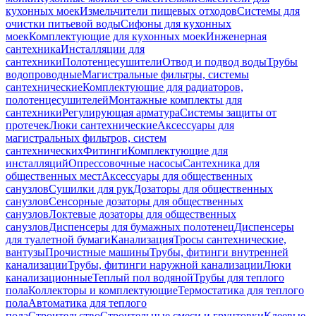
кухонных моек
Измельчители пищевых отходов
Системы для
очистки питьевой воды
Сифоны для кухонных
моек
Комплектующие для кухонных моек
Инженерная
сантехника
Инсталляции для
сантехники
Полотенцесушители
Отвод и подвод воды
Трубы
водопроводные
Магистральные фильтры, системы
сантехнические
Комплектующие для радиаторов,
полотенцесушителей
Монтажные комплекты для
сантехники
Регулирующая арматура
Системы защиты от
протечек
Люки сантехнические
Аксессуары для
магистральных фильтров, систем
сантехнических
Фитинги
Комплектующие для
инсталляций
Опрессовочные насосы
Сантехника для
общественных мест
Аксессуары для общественных
санузлов
Сушилки для рук
Дозаторы для общественных
санузлов
Сенсорные дозаторы для общественных
санузлов
Локтевые дозаторы для общественных
санузлов
Диспенсеры для бумажных полотенец
Диспенсеры
для туалетной бумаги
Канализация
Тросы сантехнические,
вантузы
Прочистные машины
Трубы, фитинги внутренней
канализации
Трубы, фитинги наружной канализации
Люки
канализационные
Теплый пол водяной
Трубы для теплого
пола
Коллекторы и комплектующие
Термостатика для теплого
пола
Автоматика для теплого
пола
Строительство
Строительные смеси и грунтовки
Клеевые