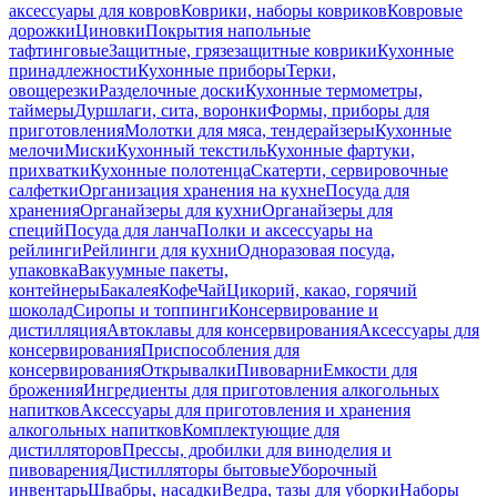
аксессуары для ковров
Коврики, наборы ковриков
Ковровые
дорожки
Циновки
Покрытия напольные
тафтинговые
Защитные, грязезащитные коврики
Кухонные
принадлежности
Кухонные приборы
Терки,
овощерезки
Разделочные доски
Кухонные термометры,
таймеры
Дуршлаги, сита, воронки
Формы, приборы для
приготовления
Молотки для мяса, тендерайзеры
Кухонные
мелочи
Миски
Кухонный текстиль
Кухонные фартуки,
прихватки
Кухонные полотенца
Скатерти, сервировочные
салфетки
Организация хранения на кухне
Посуда для
хранения
Органайзеры для кухни
Органайзеры для
специй
Посуда для ланча
Полки и аксессуары на
рейлинги
Рейлинги для кухни
Одноразовая посуда,
упаковка
Вакуумные пакеты,
контейнеры
Бакалея
Кофе
Чай
Цикорий, какао, горячий
шоколад
Сиропы и топпинги
Консервирование и
дистилляция
Автоклавы для консервирования
Аксессуары для
консервирования
Приспособления для
консервирования
Открывалки
Пивоварни
Емкости для
брожения
Ингредиенты для приготовления алкогольных
напитков
Аксессуары для приготовления и хранения
алкогольных напитков
Комплектующие для
дистилляторов
Прессы, дробилки для виноделия и
пивоварения
Дистилляторы бытовые
Уборочный
инвентарь
Швабры, насадки
Ведра, тазы для уборки
Наборы