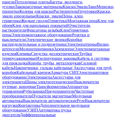
панели
Потолочные плиты
Багеты, молдинги,
уголки
Лакокрасочные материалы
Краски
Эмали
Лаки
Морилки,
пропитки
Колеры для краски
Растворители
Грунтовки
Краски,
эмали аэрозольные
Краски, эмали
Пены, клеи,
герметики
Жидкие гвозди
Герметики
Монтажная пена
Клеи для
обоев
Клеи для напольных покрытий
Очистители,
растворители
Фиксаторы резьбы
Клеи
Герметики,
пены
Электромонтажное оборудование
Розетки и
выключатели
Электрические звонки
Коробки
распределительные и подрозетники
Электропатроны
Вилки,
штепсели
Молниеприемники
Заземление
Электромонтажные
изделия
Клеммы
Средства диэлектрические
Трубки
термоусаживаемые
Изолирующие зажимы
Кабель и системы
для прокладки
Короба, трубы, металлорукав
Силовой
кабель
Наконечники, гильзы кабельные
Аксессуары для труб,
коробов
Кабельный крепеж
Арматура СИП
Электрощитовое
оборудование
Электрощиты
Аксессуары для
электрощита
Шины электротехнические
Выключатели
путевые, концевые
Трансформаторы
Аппаратура
управления
Рубильники
Предохранители
Частотные
преобразователи
Пускатели магнитные
Модульная
автоматика
Выключатели автоматические
Реле
Выключатели
нагрузки
Контакторы
Дополнительное модульное
оборудование
УЗИП
Автоматика пуска
двигателя
Дифференциальные