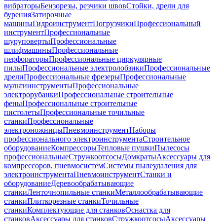
вибраторы
Бензорезы, резчики швов
Стойки, дрели для
бурения
Затирочные
машины
Гидроинструмент
Погрузчики
Профессиональный
инструмент
Профессиональные
шуруповерты
Профессиональные
шлифмашины
Профессиональные
перфораторы
Профессиональные циркулярные
пилы
Профессиональные электролобзики
Профессиональные
дрели
Профессиональные фрезеры
Профессиональные
мультиинструменты
Профессиональные
электрорубанки
Профессиональные строительные
фены
Профессиональные строительные
пистолеты
Профессиональные точильные
станки
Профессиональные
электроножницы
Пневмоинструмент
Наборы
профессионального электроинструмента
Строительное
оборудование
Компрессоры
Тепловые пушки
Пылесосы
профессиональные
Стружкоотсосы
Домкраты
Аксессуары для
компрессоров, пневмосистем
Системы пылеудаления для
электроинструмента
Пневмоинструмент
Станки и
оборудование
Деревообрабатывающие
станки
Ленточнопильные станки
Металлообрабатывающие
станки
Плиткорезные станки
Точильные
станки
Комплектующие для станков
Оснастка для
станков
Аксессуары для станков
Стружкоотсосы
Аксессуары