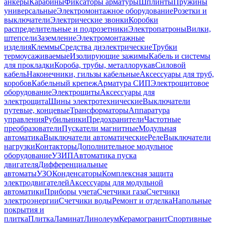
анкеры
Карабины
Фиксаторы арматуры
Шплинты
Пружины
универсальные
Электромонтажное оборудование
Розетки и
выключатели
Электрические звонки
Коробки
распределительные и подрозетники
Электропатроны
Вилки,
штепсели
Заземление
Электромонтажные
изделия
Клеммы
Средства диэлектрические
Трубки
термоусаживаемые
Изолирующие зажимы
Кабель и системы
для прокладки
Короба, трубы, металлорукав
Силовой
кабель
Наконечники, гильзы кабельные
Аксессуары для труб,
коробов
Кабельный крепеж
Арматура СИП
Электрощитовое
оборудование
Электрощиты
Аксессуары для
электрощита
Шины электротехнические
Выключатели
путевые, концевые
Трансформаторы
Аппаратура
управления
Рубильники
Предохранители
Частотные
преобразователи
Пускатели магнитные
Модульная
автоматика
Выключатели автоматические
Реле
Выключатели
нагрузки
Контакторы
Дополнительное модульное
оборудование
УЗИП
Автоматика пуска
двигателя
Дифференциальные
автоматы
УЗО
Конденсаторы
Комплексная защита
электродвигателей
Аксессуары для модульной
автоматики
Приборы учета
Счетчики газа
Счетчики
электроэнергии
Счетчики воды
Ремонт и отделка
Напольные
покрытия и
плитка
Плитка
Ламинат
Линолеум
Керамогранит
Спортивные