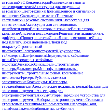
автоматы
УЗО
Конденсаторы
Комплексная защита
электродвигателей
Аксессуары для модульной
автоматики
Светотехника
Промышленное и сигнальное
освещение
Светодиодные ленты
Точечные
светильники
Трековые светильники
Аксессуары для
светотехники
Аксессуары для светодиодных
лент
Вентиляция
Вентиляторы вытяжные
Вентиляторы
канальные
Системы воздуховодов
Решетки вентиляционные,
диффузоры
Проветриватели
Люки
Люки ревизионные
Люки
под плитку
Люки напольные
Люки под
покраску
Строительный
инструмент
Электроинструмент
Шуруповерты,
гайковерты
Шлифмашины
Циркулярные, сабельные
пилы
Перфораторы, отбойные
молотки
Электролобзики
Дрели
Строительные
миксеры
Дальномеры
Многофункциональные
инструменты
Строительные фены
Строительные
пистолеты
Фрезеры
Рубанки, стамески
электрические
Краскопульты
Степлеры,
гвоздезабиватели
Электрические ножницы, резаки
Насадки для
электроинструмента
Аксессуары для
электроинструмента
Аккумуляторы, зарядные устройства для
электроинструмента
Наборы электроинструмента
Силовая и
строительная техника
Бетоносмесители
Генераторы
Тали,
тельферы
Такелаж
Виброплиты, глубинные