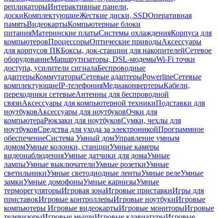
репликаторы
Интерактивные панели,
доски
Комплектующие
Жесткие диски, SSD
Оперативная
память
Видеокарты
Компьютерные блоки
питания
Материнские платы
Системы охлаждения
Корпуса для
компьютеров
Процессоры
Оптические приводы
Аксессуары
для корпусов ПК
Боксы, док-станции для накопителей
Сетевое
оборудование
Маршрутизаторы, DSL-модемы
Wi-Fi точки
доступа, усилители сигнала
Беспроводные
адаптеры
Коммутаторы
Сетевые адаптеры
Powerline
Сетевые
комплектующие
IP-телефония
Медиаконвертеры
Кабели,
переходники сетевые
Антенны для беспроводной
связи
Аксессуары для компьютерной техники
Подставки для
ноутбуков
Аксессуары для ноутбуков
Очки для
компьютера
Рюкзаки для ноутбуков
Сумки, чехлы для
ноутбуков
Средства для ухода за электроникой
Программное
обеспечение
Система Умный дом
Управление умным
домом
Умные колонки, станции
Умные камеры
видеонаблюдения
Умные датчики для дома
Умные
лампы
Умные выключатели
Умные розетки
Умные
светильники
Умные светодиодные ленты
Умные реле
Умные
замки
Умные домофоны
Умные карнизы
Умные
терморегуляторы
Игровая зона
Игровые приставки
Игры для
приставок
Игровые контроллеры
Игровые ноутбуки
Игровые
компьютеры
Игровые видеокарты
Игровые мониторы
Игровые
телевизоры
Игровые мыши
Игровые клавиатуры
Игровые