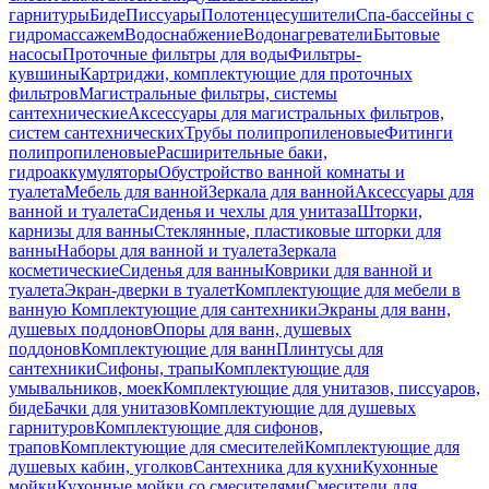
гарнитуры
Биде
Писсуары
Полотенцесушители
Спа-бассейны с
гидромассажем
Водоснабжение
Водонагреватели
Бытовые
насосы
Проточные фильтры для воды
Фильтры-
кувшины
Картриджи, комплектующие для проточных
фильтров
Магистральные фильтры, системы
сантехнические
Аксессуары для магистральных фильтров,
систем сантехнических
Трубы полипропиленовые
Фитинги
полипропиленовые
Расширительные баки,
гидроаккумуляторы
Обустройство ванной комнаты и
туалета
Мебель для ванной
Зеркала для ванной
Аксессуары для
ванной и туалета
Сиденья и чехлы для унитаза
Шторки,
карнизы для ванны
Стеклянные, пластиковые шторки для
ванны
Наборы для ванной и туалета
Зеркала
косметические
Сиденья для ванны
Коврики для ванной и
туалета
Экран-дверки в туалет
Комплектующие для мебели в
ванную
Комплектующие для сантехники
Экраны для ванн,
душевых поддонов
Опоры для ванн, душевых
поддонов
Комплектующие для ванн
Плинтусы для
сантехники
Сифоны, трапы
Комплектующие для
умывальников, моек
Комплектующие для унитазов, писсуаров,
биде
Бачки для унитазов
Комплектующие для душевых
гарнитуров
Комплектующие для сифонов,
трапов
Комплектующие для смесителей
Комплектующие для
душевых кабин, уголков
Сантехника для кухни
Кухонные
мойки
Кухонные мойки со смесителями
Смесители для