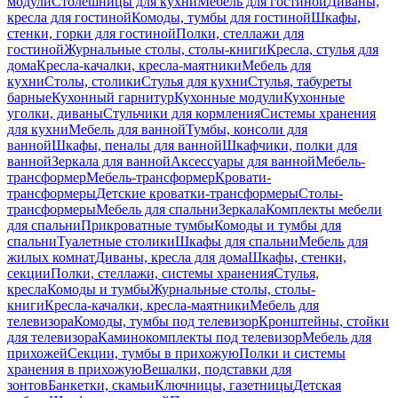
модули
Столешницы для кухни
Мебель для гостиной
Диваны,
кресла для гостиной
Комоды, тумбы для гостиной
Шкафы,
стенки, горки для гостиной
Полки, стеллажи для
гостиной
Журнальные столы, столы-книги
Кресла, стулья для
дома
Кресла-качалки, кресла-маятники
Мебель для
кухни
Столы, столики
Стулья для кухни
Стулья, табуреты
барные
Кухонный гарнитур
Кухонные модули
Кухонные
уголки, диваны
Стульчики для кормления
Системы хранения
для кухни
Мебель для ванной
Тумбы, консоли для
ванной
Шкафы, пеналы для ванной
Шкафчики, полки для
ванной
Зеркала для ванной
Аксессуары для ванной
Мебель-
трансформер
Мебель-трансформер
Кровати-
трансформеры
Детские кроватки-трансформеры
Столы-
трансформеры
Мебель для спальни
Зеркала
Комплекты мебели
для спальни
Прикроватные тумбы
Комоды и тумбы для
спальни
Туалетные столики
Шкафы для спальни
Мебель для
жилых комнат
Диваны, кресла для дома
Шкафы, стенки,
секции
Полки, стеллажи, системы хранения
Стулья,
кресла
Комоды и тумбы
Журнальные столы, столы-
книги
Кресла-качалки, кресла-маятники
Мебель для
телевизора
Комоды, тумбы под телевизор
Кронштейны, стойки
для телевизора
Каминокомплекты под телевизор
Мебель для
прихожей
Секции, тумбы в прихожую
Полки и системы
хранения в прихожую
Вешалки, подставки для
зонтов
Банкетки, скамьи
Ключницы, газетницы
Детская