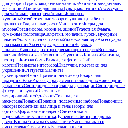
для уборки
Турки, заварочные чайники
Чайники заварочные,
кофейники
Чайники для плиты
Турки, молочники
Аксессуары
для чайников, электрочайников
Фильтры-
кувшины
Хозяйственные товары
Сушилки для белья,
прищепки
Гладильные доски
Урны, контейнеры для
мусора
Органайзеры, корзины, ящики
Туалетная бумага,
бумажные полотенца
Салфетки, мочалки, губки, мусорные
пакеты
Фольга, пленка, пакеты
Упаковочная тара
Аксессуары
для глажения
Аксессуары для стирки
Веревки,
шпагаты
Емкости, дозаторы для моющих средств
Вешалки-
плечики
Мешки хозяйственные
Сувениры
Копилки
Картины,
постеры
Фотоальбомы
Рамки для фотографий,
картин
Предметы интерьера
Шкатулки, подставки для
украшений
Статуэтки
Магниты
сувенирные
Иконы
Праздничный декор
Товары для
праздника
Елки
Аксессуары для елей новогодних
Новогодние
украшения
Светодиодные гирлянды, декорации
Светодиодные
фигуры, игрушки
Временные
татуировки
Фотобутафория
Товары для
маскарада
Подарки
Подарки, подарочные наборы
Подарочные
наборы косметики для лица и тела
Наборы для
бритья
Оформление подарков
Сантехника и
водоснабжение
Сантехника
Душевые кабины, поддоны,
двери
Ванны
Унитазы
Умывальники
Умывальники со
смесителями
Смесители
Душевые панели,