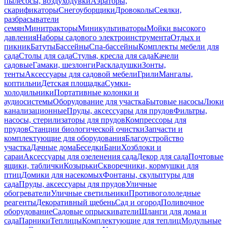
пылесосы, воздуходувки
Аэраторы,
скарификаторы
Снегоуборщики
Дровоколы
Сеялки,
разбрасыватели
семян
Минитракторы
Миникультиваторы
Мойки высокого
давления
Наборы садового электроинструмента
Отдых и
пикник
Батуты
Бассейны
Спа-бассейны
Комплекты мебели для
сада
Столы для сада
Стулья, кресла для сада
Качели
садовые
Гамаки, шезлонги
Раскладушки
Зонты,
тенты
Аксессуары для садовой мебели
Грили
Мангалы,
коптильни
Детская площадка
Сумки-
холодильники
Портативные колонки и
аудиосистемы
Оборудование для участка
Бытовые насосы
Люки
канализационные
Пруды, аксессуары для прудов
Фильтры,
насосы, стерилизаторы для прудов
Компрессоры для
прудов
Станции биологической очистки
Запчасти и
комплектующие для оборудования
Благоустройство
участка
Дачные дома
Беседки
Бани
Хозблоки и
сараи
Аксессуары для озеленения сада
Декор для сада
Почтовые
ящики, таблички
Козырьки
Скворечники, кормушки для
птиц
Домики для насекомых
Фонтаны, скульптуры для
сада
Пруды, аксессуары для прудов
Уличные
обогреватели
Уличные светильники
Противогололедные
реагенты
Декоративный щебень
Сад и огород
Поливочное
оборудование
Садовые опрыскиватели
Шланги для дома и
сада
Парники
Теплицы
Комплектующие для теплиц
Модульные