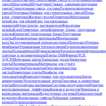
смеси
Шпатлевки
Штукатурки
Стяжки, самонивелирующие
смеси
Строительные смеси, составы
Гидроизоляционные
смеси
Грунтовки
Добавки для строительных смесей
Пены,
клеи, герметики
Жидкие гвозди
Герметики
Монтажная
пена
Клеи для обоев
Клеи для напольных
покрытий
Очистители, растворители
Фиксаторы
резьбы
Клеи
Герметики, пены
Кирпичи, блоки, тротуарная
плитка
Кирпичи
Строительные блоки
Тротуарная
плитка
Изоляционные материалы
Минеральная
вата
Экструдированный пенополистирол
Пенопласт
Пленки,
мембраны
Отражающая теплоизоляция
Гидроизоляционные
ленты
Поликарбонат
Шумоизоляция
Теплоизоляция
Звукоизоляц
плитные и пиломатериалы
Плиты OSB
Фанера
ДСП,
ЛДСП
Мебельные щиты
Террасные доски
Древесные
плиты
Пиломатериалы
Материалы для сухого
строительства
Гипсокартон
Гипсоволокнистые
листы
Цементные плиты
Профили для
гипсокартона
Комплектующие для гипсокартона
Ленты
армирующие
Уплотнительные ленты
Гипсовые и цементные
плиты
Вентиляторы вытяжные
Системы воздуховодов
Решетки
вентиляционные, диффузоры
Кровля и водосток
Черепица и
кровельные материалы
Водосточные системы
Поверхностный
водоотвод
Кровельные софиты
Доборные элементы
кровли
Гидроизоляционные