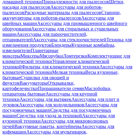
домашней техники
Принадлежности для пылесосов
Щетки,
насадки для пылесосов
Аксессуары для роботов-
пылесосов
Расходные материалы для пылесосов
Станции,
аккумуляторы для роботов-пылесосов
Аксессуары для
швейных машин
Аксессуары для промышленного швейного
оборудования
Аксессуары для стиральных и сушильных
машин
Аксессуары для пароочистителей,
отпаривателей
Аксессуары для стеклоочистителей
Техника для
измельчения продуктов
Блендеры
Кухонные комбайны,
измельчители
Планетарные
миксеры
Миксеры
Мясорубки
Ломтерезки
Комплектующие для
климатической техники
Управление климатической
техникой
Фильтры для климатической техники
Аксессуары для
климатической техники
Мелкая техника
Весы кухонные,
бытовые
Сушилки для овощей и
фруктов
Вакууматоры
Открывалки,
картофелечистки
Проращиватели семян
Маслобойки,
сепараторы бытовые
Аксессуары для крупной
техники
Аксессуары для вытяжек
Аксессуары для плит и
духовок
Аксессуары для холодильников
Аксессуары для
посудомоечных машин
Средства для посудомоечных
машин
Средства для ухода за техникой
Аксессуары для
кухонной техники
Аксессуары для микроволновых
печей
Вакуумные пакеты, контейнеры
Аксессуары для
кофемашин
Аксессуары для мультиварок,