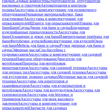
грядки
Садовые компостеры
Уничтожители, отпугиватели
насекомых и грызунов
Автоматизация и контроль
полива
Аксессуары и комплектующие для поливочного
оборудования
Укрывные материалы
Бочки, баки
пластиковые
Аксессуары и комплектующие для
опрыскивателей
Шланги для опрыскивателей
Товары для
бани
Бани
Сауны
Двери для бани и сауны
Бондарные
изделия
Банные принадлежности
Аксессуары для
бани
Оснащение и декор для бани
Измерительные приборы для
бани
Фитобочки, купели
Комплектующие для купелей
Окна
для бани
Мебель для бани и сауны
Ручки дверные для бани и
сауны
Эфирные масла
Спа-бассейны с
гидромассажем
Аксессуары и комплектующие для садовой
техники
Навесное оборудование
Двигатели для
мотоблоков
Прицепы для мотоблоков,
минитракторов
Аксессуары для газонной техники
Аксессуары
для цепных пил
Аксессуары для садовой техники
Аксессуары
для кусторезов, ножниц садовых
Моторные масла для садовой
техники
Аксессуары для аэратоторов и
скарификаторов
Аксессуары для культиваторов и
мотоблоков
Аксессуары для воздуходувок
Аксессуары для
газонокосилок
Аксессуары для бензокос и
триммеров
Аксессуары для моек высокого
давления
Аксессуары и комплектующие для
опрыскивателей
Запчасти для садовых