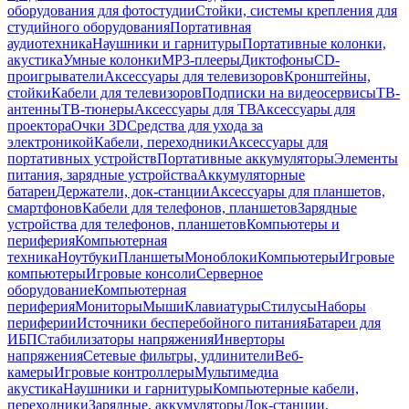
оборудования для фотостудии
Стойки, системы крепления для
студийного оборудования
Портативная
аудиотехника
Наушники и гарнитуры
Портативные колонки,
акустика
Умные колонки
MP3-плееры
Диктофоны
CD-
проигрыватели
Аксессуары для телевизоров
Кронштейны,
стойки
Кабели для телевизоров
Подписки на видеосервисы
ТВ-
антенны
ТВ-тюнеры
Аксессуары для ТВ
Аксессуары для
проектора
Очки 3D
Средства для ухода за
электроникой
Кабели, переходники
Аксессуары для
портативных устройств
Портативные аккумуляторы
Элементы
питания, зарядные устройства
Аккумуляторные
батареи
Держатели, док-станции
Аксессуары для планшетов,
смартфонов
Кабели для телефонов, планшетов
Зарядные
устройства для телефонов, планшетов
Компьютеры и
периферия
Компьютерная
техника
Ноутбуки
Планшеты
Моноблоки
Компьютеры
Игровые
компьютеры
Игровые консоли
Серверное
оборудование
Компьютерная
периферия
Мониторы
Мыши
Клавиатуры
Стилусы
Наборы
периферии
Источники бесперебойного питания
Батареи для
ИБП
Стабилизаторы напряжения
Инверторы
напряжения
Сетевые фильтры, удлинители
Веб-
камеры
Игровые контроллеры
Мультимедиа
акустика
Наушники и гарнитуры
Компьютерные кабели,
переходники
Зарядные, аккумуляторы
Док-станции,