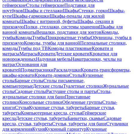
геймерские
Столы геймерские
Подставки для
ноутбуков
Шкафы и стеллажи
Шкафы
Стенки, горки
Шкафы-
купе
Шкафы-гармошки
Шкафы-пеналы для жилой
комнаты
Шкафы с витриной, буфеты
Шкафы, секции в
прихожую
Полки, стеллажи, системы хранения
Шкафы для
ванной комнаты
Вешалки, подставки для зонтов
Комоды,
тумбы
Комоды
Тумбы
Прикроватные тумбы
Обувницы, тумбы в
прихожую
Комоды, тумбы для ванной
Пеленальные столики,
комоды
Тумбы под ТВ
Комоды пластиковые
Кровати и
матрасы
Матрасы
Кровати
Детские кровати
Кроватки для
новорожденных
Надувная мебель
Наматрасники, чехлы на
матрас
Основания для
кроватей
Подматрасники
Раскладушки
Кровати-трансформеры,
шкафы-кровати
Кровати-домики
Столы
Кухонные
столы
Барные столы
Столы письменные,
компьютерные
Детские столы
Туалетные столики
Журнальные
столы
Садовые столы
Растущие столы и парты
Столы,
журнальные столики для бани
Приставные
столики
Консольные столики
Обеденные группы
Столы-
книги
Стулья
Кухонные стулья, табуреты
Барные стулья,
табуреты
Компьютерные кресла, стулья
Геймерские
кресла
Детские стулья, табуреты
Банкетки, скамьи
Садовые
кресла, стулья, табуреты
Стулья, табуреты для бани
Стульчики
для кормления
Кухня
Кухонный гарнитур
Кухонные