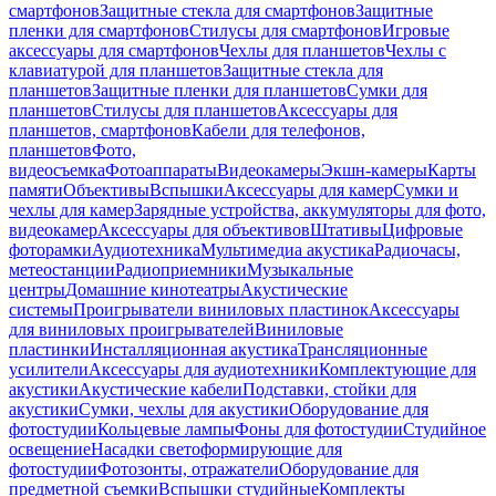
смартфонов
Защитные стекла для смартфонов
Защитные
пленки для смартфонов
Стилусы для смартфонов
Игровые
аксессуары для смартфонов
Чехлы для планшетов
Чехлы с
клавиатурой для планшетов
Защитные стекла для
планшетов
Защитные пленки для планшетов
Сумки для
планшетов
Стилусы для планшетов
Аксессуары для
планшетов, смартфонов
Кабели для телефонов,
планшетов
Фото,
видеосъемка
Фотоаппараты
Видеокамеры
Экшн-камеры
Карты
памяти
Объективы
Вспышки
Аксессуары для камер
Сумки и
чехлы для камер
Зарядные устройства, аккумуляторы для фото,
видеокамер
Аксессуары для объективов
Штативы
Цифровые
фоторамки
Аудиотехника
Мультимедиа акустика
Радиочасы,
метеостанции
Радиоприемники
Музыкальные
центры
Домашние кинотеатры
Акустические
системы
Проигрыватели виниловых пластинок
Аксессуары
для виниловых проигрывателей
Виниловые
пластинки
Инсталляционная акустика
Трансляционные
усилители
Аксессуары для аудиотехники
Комплектующие для
акустики
Акустические кабели
Подставки, стойки для
акустики
Сумки, чехлы для акустики
Оборудование для
фотостудии
Кольцевые лампы
Фоны для фотостудии
Студийное
освещение
Насадки светоформирующие для
фотостудии
Фотозонты, отражатели
Оборудование для
предметной съемки
Вспышки студийные
Комплекты