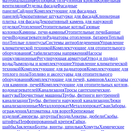
материалы
Шифер
Профнастил
Рулонная кровля
Кровельная
вентиляция
Отделка фасада
Фасадные
панели
Сайдинг
Комплектующие для фасадных
панелей
Декоративные штукатурки для фасада
Клинкерная
плитка для фасада
Декоративный камень для наружной
отделки
Отопление
Отопительные котлы
Газовые
колонки
Камины, печи-камины
Отопительные печи
Банные
печи
Водонагреватели
Радиаторы отопления, батареи
Теплый
пол
Теплые плинтусы
Системы антиобледенения
Управление
климатической техникой
Комплектующие для отопительного
оборудования
Стабилизаторы напряжения
Насосы
циркуляционные
Регулирующая арматура
Отвод и подвод
воды
Дымоходы и комплектующие
Управление климатической
техникой
Комплектующие для радиаторов
Комплектующие для
теплого пола
Топливо и аксессуары для отопительного
оборудования
Комплектующие для печей, каминов
Аксессуары
для каминов, печей
Комплектующие для отопительных котлов,
водонагревателей
Канализация
Тросы сантехнические,
вантузы
Прочистные машины
Трубы, фитинги внутренней
канализации
Трубы, фитинги наружной канализации
Люки
канализационные
Металлопрокат
Металлопрокат
Сваи
Заборы,
ограждения
Автоматика для ворот
Крепежные
изделия
Саморезы, шурупы
Гвозди
Анкеры, дюбели
Скобы,
штифты
Перфорированный крепеж
Гайки,
шайбы
Заклепки
Болты, винты, шпильки
Хомуты
Химические