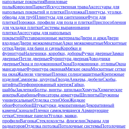
напольные покрытия
Виниловые
полы
Ковролин
Паркет
Искусственная трава
Аксессуары для
напольных покрытий и плитки
Подложка
Плинтусы, уголки,
обводы для труб
Плинтусы для сантехники
Фуги для
плитки
Порожки, профили для пола и плитки
Приспособления
для укладки плитки
Системы выравнивания
плитки
Аксессуары для напольных
покрытий
Реставрационные материалы
Двери и арки
Двери
входные
Двери межкомнатные
Арки межкомнатные
Москитные
сетки
Двери для бани и сауны
Коробки и
фурнитура
Наличники, коробки, доборы
Ручки дверные
Замки
дверные
Петли дверные
Фурнитура дверная
Доводчики
дверные
Окна и подоконники
Окна
Подоконники, отливы
Окна
мансардные
Фурнитура оконная
Мягкие окна
Москитные сетки
на окна
Жалюзи уличные
Пленки солнцезащитные
Крепежные
изделия
Саморезы, шурупы
Гвозди
Анкеры, дюбели
Скобы,
штифты
Перфорированный крепеж
Гайки,
шайбы
Заклепки
Болты, винты, шпильки
Хомуты
Химические
анкеры
Карабины
Фиксаторы арматуры
Шплинты
Пружины
универсальные
Отделка стен
Обои
Жидкие
обои
Фотообои
Штукатурки декоративные
Декоративный
камень
Скинали
Пленки самоклеящиеся
Армирующие
сетки
Стеновые панели
Уголки, маяки,
профили
Вагонка
Стеклохолсты, флизелин
Экраны для
радиаторов
Отделка потолка
Потолочные системы
Потолочные