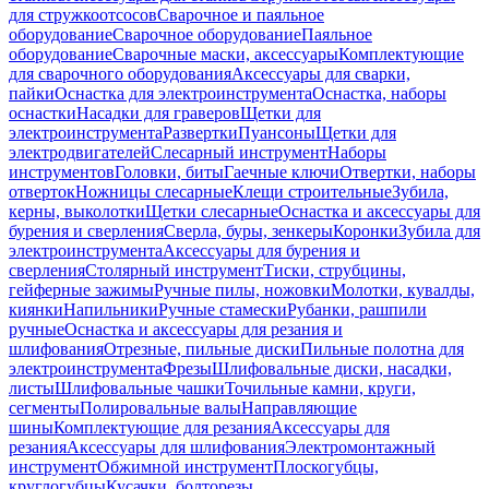
для стружкоотсосов
Сварочное и паяльное
оборудование
Сварочное оборудование
Паяльное
оборудование
Сварочные маски, аксессуары
Комплектующие
для сварочного оборудования
Аксессуары для сварки,
пайки
Оснастка для электроинструмента
Оснастка, наборы
оснастки
Насадки для граверов
Щетки для
электроинструмента
Развертки
Пуансоны
Щетки для
электродвигателей
Слесарный инструмент
Наборы
инструментов
Головки, биты
Гаечные ключи
Отвертки, наборы
отверток
Ножницы слесарные
Клещи строительные
Зубила,
керны, выколотки
Щетки слесарные
Оснастка и аксессуары для
бурения и сверления
Сверла, буры, зенкеры
Коронки
Зубила для
электроинструмента
Аксессуары для бурения и
сверления
Столярный инструмент
Тиски, струбцины,
гейферные зажимы
Ручные пилы, ножовки
Молотки, кувалды,
киянки
Напильники
Ручные стамески
Рубанки, рашпили
ручные
Оснастка и аксессуары для резания и
шлифования
Отрезные, пильные диски
Пильные полотна для
электроинструмента
Фрезы
Шлифовальные диски, насадки,
листы
Шлифовальные чашки
Точильные камни, круги,
сегменты
Полировальные валы
Направляющие
шины
Комплектующие для резания
Аксессуары для
резания
Аксессуары для шлифования
Электромонтажный
инструмент
Обжимной инструмент
Плоскогубцы,
круглогубцы
Кусачки, болторезы,