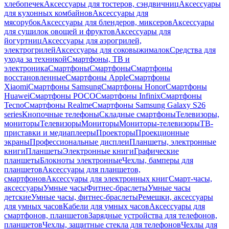
хлебопечек
Аксессуары для тостеров, сэндвичниц
Аксессуары
для кухонных комбайнов
Аксессуары для
мясорубок
Аксессуары для блендеров, миксеров
Аксессуары
для сушилок овощей и фруктов
Аксессуары для
йогуртниц
Аксессуары для аэрогрилей,
электрогрилей
Аксессуары для соковыжималок
Средства для
ухода за техникой
Смартфоны, ТВ и
электроника
Смартфоны
Смартфоны
Смартфоны
восстановленные
Смартфоны Apple
Смартфоны
Xiaomi
Смартфоны Samsung
Смартфоны Honor
Смартфоны
Huawei
Смартфоны POCO
Смартфоны Infinix
Смартфоны
Tecno
Смартфоны Realme
Смартфоны Samsung Galaxy S26
series
Кнопочные телефоны
Складные смартфоны
Телевизоры,
мониторы
Телевизоры
Мониторы
Мониторы-телевизоры
ТВ-
приставки и медиаплееры
Проекторы
Проекционные
экраны
Профессиональные дисплеи
Планшеты, электронные
книги
Планшеты
Электронные книги
Графические
планшеты
Блокноты электронные
Чехлы, бамперы для
планшетов
Аксессуары для планшетов,
смартфонов
Аксессуары для электронных книг
Смарт-часы,
аксессуары
Умные часы
Фитнес-браслеты
Умные часы
детские
Умные часы, фитнес-браслеты
Ремешки, аксессуары
для умных часов
Кабели для умных часов
Аксессуары для
смартфонов, планшетов
Зарядные устройства для телефонов,
планшетов
Чехлы, защитные стекла для телефонов
Чехлы для