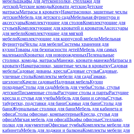
мебель
Шкафы для детской
Полки, стеллажи для
детской
Детские комоды
Кровати детские
Детские
матрасы
Матрасы в кроватку
Наматрасники, защитные чехлы
детские
Мебель для детского сада
Мебельная фурнитура и
аксессуары
Комплектующие для столов
Комплектующие для
стульев
Комплектующие для кроватей и кроваток
Аксессуары
для мебели
Комплектующие для мягкой
мебели
Комплектующие для корпусной мебели
Мебельная
фурнитура
Чехлы для мебели
Системы хранения для
кухни
Товары для безопасности детей
Мебель для самых
маленьких
Кроватки для новорожденных
Пеленальные
столики, комоды, матрасы
Манежи, кровати-манежи
Матрасы в
кроватку
Наматрасники, защитные чехлы в кроватку
Садовая
мебель
Садовые диваны, кресла
Садовые стулья
Садовые,
уличные столы
Комплекты мебели для сада
Гамаки,
шезлонги
Качели садовые
Надувная мебель
Кухни
походные
Столы для сада
Мебель для учебы
Столы, стулья
детские
Письменные столы
Растущие столы и парты
Растущие
кресла и стулья для учебы
Мебель для бани и сауны
Стулья,
табуретки, подставки для бани
Скамьи для бани
Столы для
бани
Журнальные столики для бани
Мебель для кабинета и
офиса
Столы офисные, компьютерные
Кресла, стулья для
офиса
Мягкая мебель для офиса
Шкафы офисные
Стеллажи,
полки для документов
Офисные тумбы
Комплекты мебели для
кабинета
Мебель для лоджии и балкона
Комплекты мебели для