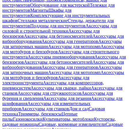
инструментов
Оборудование для мастерской
Тележки для
инструментов
Магниты
Шкафы для
инструментов
Комплектующие для инструментальных
шкафов
Стеллажи металлические
Стенды, держатели для
инструментов
Поддоны для инструментов
Аксессуары для
силовой и строительной техники
Аксессуары для
бензорезов
Аксессуары для бетоносмесителей
Аксессуары для
виброоборудования
Аксессуары для генераторов
Аксессуары
для затирочных машин
Аксессуары для мотопомп
Аксессуары
для мотобуров и бензобуров
Аксессуары для строительного
инструмента
Аксессуары пневмооборудования
Аксессуары для
бензорезов
Аксессуары для бетоносмесителей
Аксессуары для
виброоборудования
Аксессуары для генераторов
Аксессуары
для затирочных машин
Аксессуары для мотопомп
Аксессуары
для мотобуров и бензобуров
Аксессуары для
электроинструмента
Аксессуары для компрессоров,
пневмосистем
Аксессуары для сварки, пайки
Аксессуары для
станков
Аксессуары для стружкоотсосов
Аксессуары для
бурения и сверления
Аксессуары для резания
Аксессуары для
шлифования
Аксессуары для измерительных
приборов
Аксессуары для станков
Дом и сад
Садовая
техника
Триммеры, бензокосы
Цепные
пилы
Газонокосилки
Культиваторы, мотоблоки
Кусторезы,
садовые ножницы
Садовые, кормовые измельчители
Садовые