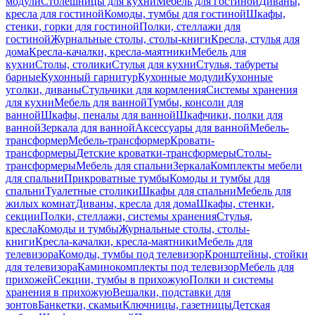
модули
Столешницы для кухни
Мебель для гостиной
Диваны,
кресла для гостиной
Комоды, тумбы для гостиной
Шкафы,
стенки, горки для гостиной
Полки, стеллажи для
гостиной
Журнальные столы, столы-книги
Кресла, стулья для
дома
Кресла-качалки, кресла-маятники
Мебель для
кухни
Столы, столики
Стулья для кухни
Стулья, табуреты
барные
Кухонный гарнитур
Кухонные модули
Кухонные
уголки, диваны
Стульчики для кормления
Системы хранения
для кухни
Мебель для ванной
Тумбы, консоли для
ванной
Шкафы, пеналы для ванной
Шкафчики, полки для
ванной
Зеркала для ванной
Аксессуары для ванной
Мебель-
трансформер
Мебель-трансформер
Кровати-
трансформеры
Детские кроватки-трансформеры
Столы-
трансформеры
Мебель для спальни
Зеркала
Комплекты мебели
для спальни
Прикроватные тумбы
Комоды и тумбы для
спальни
Туалетные столики
Шкафы для спальни
Мебель для
жилых комнат
Диваны, кресла для дома
Шкафы, стенки,
секции
Полки, стеллажи, системы хранения
Стулья,
кресла
Комоды и тумбы
Журнальные столы, столы-
книги
Кресла-качалки, кресла-маятники
Мебель для
телевизора
Комоды, тумбы под телевизор
Кронштейны, стойки
для телевизора
Каминокомплекты под телевизор
Мебель для
прихожей
Секции, тумбы в прихожую
Полки и системы
хранения в прихожую
Вешалки, подставки для
зонтов
Банкетки, скамьи
Ключницы, газетницы
Детская