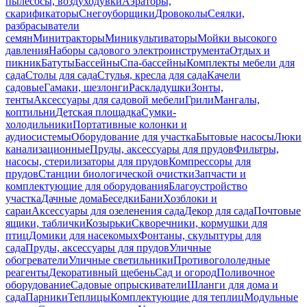
пылесосы, воздуходувки
Аэраторы,
скарификаторы
Снегоуборщики
Дровоколы
Сеялки,
разбрасыватели
семян
Минитракторы
Миникультиваторы
Мойки высокого
давления
Наборы садового электроинструмента
Отдых и
пикник
Батуты
Бассейны
Спа-бассейны
Комплекты мебели для
сада
Столы для сада
Стулья, кресла для сада
Качели
садовые
Гамаки, шезлонги
Раскладушки
Зонты,
тенты
Аксессуары для садовой мебели
Грили
Мангалы,
коптильни
Детская площадка
Сумки-
холодильники
Портативные колонки и
аудиосистемы
Оборудование для участка
Бытовые насосы
Люки
канализационные
Пруды, аксессуары для прудов
Фильтры,
насосы, стерилизаторы для прудов
Компрессоры для
прудов
Станции биологической очистки
Запчасти и
комплектующие для оборудования
Благоустройство
участка
Дачные дома
Беседки
Бани
Хозблоки и
сараи
Аксессуары для озеленения сада
Декор для сада
Почтовые
ящики, таблички
Козырьки
Скворечники, кормушки для
птиц
Домики для насекомых
Фонтаны, скульптуры для
сада
Пруды, аксессуары для прудов
Уличные
обогреватели
Уличные светильники
Противогололедные
реагенты
Декоративный щебень
Сад и огород
Поливочное
оборудование
Садовые опрыскиватели
Шланги для дома и
сада
Парники
Теплицы
Комплектующие для теплиц
Модульные