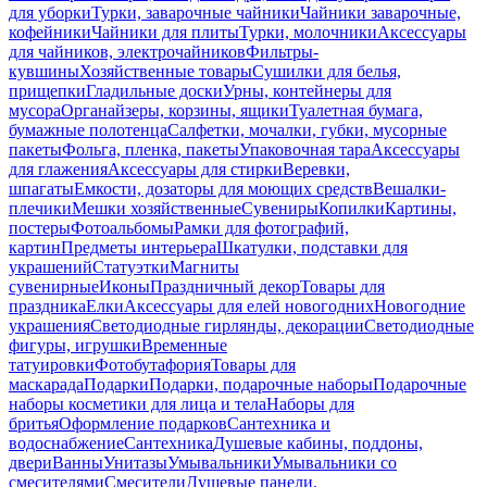
для уборки
Турки, заварочные чайники
Чайники заварочные,
кофейники
Чайники для плиты
Турки, молочники
Аксессуары
для чайников, электрочайников
Фильтры-
кувшины
Хозяйственные товары
Сушилки для белья,
прищепки
Гладильные доски
Урны, контейнеры для
мусора
Органайзеры, корзины, ящики
Туалетная бумага,
бумажные полотенца
Салфетки, мочалки, губки, мусорные
пакеты
Фольга, пленка, пакеты
Упаковочная тара
Аксессуары
для глажения
Аксессуары для стирки
Веревки,
шпагаты
Емкости, дозаторы для моющих средств
Вешалки-
плечики
Мешки хозяйственные
Сувениры
Копилки
Картины,
постеры
Фотоальбомы
Рамки для фотографий,
картин
Предметы интерьера
Шкатулки, подставки для
украшений
Статуэтки
Магниты
сувенирные
Иконы
Праздничный декор
Товары для
праздника
Елки
Аксессуары для елей новогодних
Новогодние
украшения
Светодиодные гирлянды, декорации
Светодиодные
фигуры, игрушки
Временные
татуировки
Фотобутафория
Товары для
маскарада
Подарки
Подарки, подарочные наборы
Подарочные
наборы косметики для лица и тела
Наборы для
бритья
Оформление подарков
Сантехника и
водоснабжение
Сантехника
Душевые кабины, поддоны,
двери
Ванны
Унитазы
Умывальники
Умывальники со
смесителями
Смесители
Душевые панели,