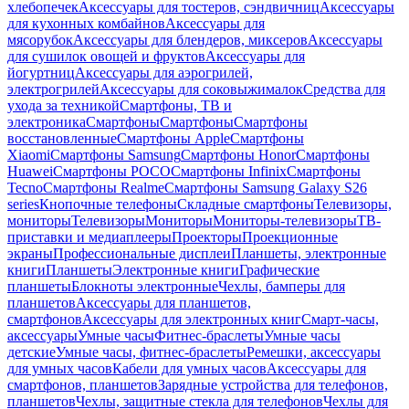
хлебопечек
Аксессуары для тостеров, сэндвичниц
Аксессуары
для кухонных комбайнов
Аксессуары для
мясорубок
Аксессуары для блендеров, миксеров
Аксессуары
для сушилок овощей и фруктов
Аксессуары для
йогуртниц
Аксессуары для аэрогрилей,
электрогрилей
Аксессуары для соковыжималок
Средства для
ухода за техникой
Смартфоны, ТВ и
электроника
Смартфоны
Смартфоны
Смартфоны
восстановленные
Смартфоны Apple
Смартфоны
Xiaomi
Смартфоны Samsung
Смартфоны Honor
Смартфоны
Huawei
Смартфоны POCO
Смартфоны Infinix
Смартфоны
Tecno
Смартфоны Realme
Смартфоны Samsung Galaxy S26
series
Кнопочные телефоны
Складные смартфоны
Телевизоры,
мониторы
Телевизоры
Мониторы
Мониторы-телевизоры
ТВ-
приставки и медиаплееры
Проекторы
Проекционные
экраны
Профессиональные дисплеи
Планшеты, электронные
книги
Планшеты
Электронные книги
Графические
планшеты
Блокноты электронные
Чехлы, бамперы для
планшетов
Аксессуары для планшетов,
смартфонов
Аксессуары для электронных книг
Смарт-часы,
аксессуары
Умные часы
Фитнес-браслеты
Умные часы
детские
Умные часы, фитнес-браслеты
Ремешки, аксессуары
для умных часов
Кабели для умных часов
Аксессуары для
смартфонов, планшетов
Зарядные устройства для телефонов,
планшетов
Чехлы, защитные стекла для телефонов
Чехлы для