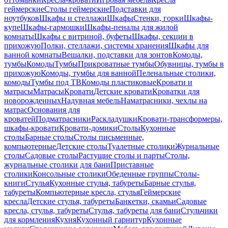
геймерские
Столы геймерские
Подставки для
ноутбуков
Шкафы и стеллажи
Шкафы
Стенки, горки
Шкафы-
купе
Шкафы-гармошки
Шкафы-пеналы для жилой
комнаты
Шкафы с витриной, буфеты
Шкафы, секции в
прихожую
Полки, стеллажи, системы хранения
Шкафы для
ванной комнаты
Вешалки, подставки для зонтов
Комоды,
тумбы
Комоды
Тумбы
Прикроватные тумбы
Обувницы, тумбы в
прихожую
Комоды, тумбы для ванной
Пеленальные столики,
комоды
Тумбы под ТВ
Комоды пластиковые
Кровати и
матрасы
Матрасы
Кровати
Детские кровати
Кроватки для
новорожденных
Надувная мебель
Наматрасники, чехлы на
матрас
Основания для
кроватей
Подматрасники
Раскладушки
Кровати-трансформеры,
шкафы-кровати
Кровати-домики
Столы
Кухонные
столы
Барные столы
Столы письменные,
компьютерные
Детские столы
Туалетные столики
Журнальные
столы
Садовые столы
Растущие столы и парты
Столы,
журнальные столики для бани
Приставные
столики
Консольные столики
Обеденные группы
Столы-
книги
Стулья
Кухонные стулья, табуреты
Барные стулья,
табуреты
Компьютерные кресла, стулья
Геймерские
кресла
Детские стулья, табуреты
Банкетки, скамьи
Садовые
кресла, стулья, табуреты
Стулья, табуреты для бани
Стульчики
для кормления
Кухня
Кухонный гарнитур
Кухонные