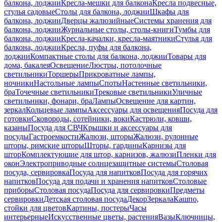
балкона, лоджии
Кресла-мешки для балкона
Кресла подвесные,
стулья садовые
Столы для балкона, лоджии
Шкафы для
балкона, лоджии
Дверцы жалюзийные
Системы хранения для
балкона, лоджии
Журнальные столы, столы-книги
Тумбы для
балкона, лоджии
Кресла-качалки, кресла-маятники
Стулья для
балкона, лоджии
Кресла, пуфы для балкона,
лоджии
Компактные столы для балкона, лоджии
Товары для
дома, бакалея
Освещение
Люстры, потолочные
светильники
Торшеры
Прикроватные лампы,
ночники
Настольные лампы
Споты
Настенные светильники,
бра
Точечные светильники
Трековые светильники
Уличные
светильники, фонари, бра
Лампы
Освещение для картин,
зеркал
Кольцевые лампы
Аксессуары для освещения
Посуда для
готовки
Сковороды, сотейники, воки
Кастрюли, ковши,
казаны
Посуда для СВЧ
Крышки и аксессуары для
посуды
Гастроемкости
Жалюзи, шторы
Жалюзи, рулонные
шторы, римские шторы
Шторы, гардины
Карнизы для
штор
Комплектующие для штор, карнизов, жалюзи
Пленки для
окон
Электроприводные солнцезащитные системы
Столовая
посуда, сервировка
Посуда для напитков
Посуда для горячих
напитков
Посуда для подачи и хранения напитков
Столовые
приборы
Столовая посуда
Посуда для сервировки
Предметы
сервировки
Детская столовая посуда
Декор
Зеркала
Кашпо,
стойки для цветов
Картины, постеры
Часы
интерьерные
Искусственные цветы, растения
Вазы
Ключницы,