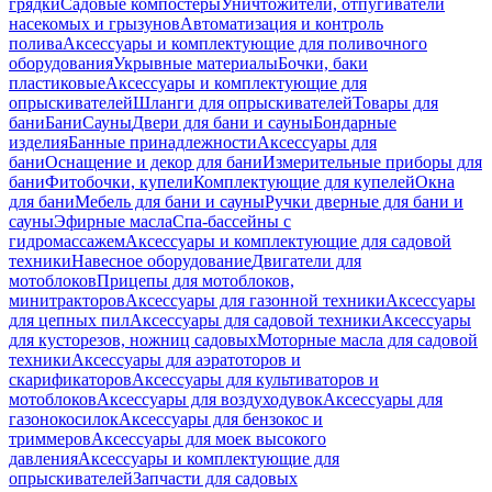
грядки
Садовые компостеры
Уничтожители, отпугиватели
насекомых и грызунов
Автоматизация и контроль
полива
Аксессуары и комплектующие для поливочного
оборудования
Укрывные материалы
Бочки, баки
пластиковые
Аксессуары и комплектующие для
опрыскивателей
Шланги для опрыскивателей
Товары для
бани
Бани
Сауны
Двери для бани и сауны
Бондарные
изделия
Банные принадлежности
Аксессуары для
бани
Оснащение и декор для бани
Измерительные приборы для
бани
Фитобочки, купели
Комплектующие для купелей
Окна
для бани
Мебель для бани и сауны
Ручки дверные для бани и
сауны
Эфирные масла
Спа-бассейны с
гидромассажем
Аксессуары и комплектующие для садовой
техники
Навесное оборудование
Двигатели для
мотоблоков
Прицепы для мотоблоков,
минитракторов
Аксессуары для газонной техники
Аксессуары
для цепных пил
Аксессуары для садовой техники
Аксессуары
для кусторезов, ножниц садовых
Моторные масла для садовой
техники
Аксессуары для аэратоторов и
скарификаторов
Аксессуары для культиваторов и
мотоблоков
Аксессуары для воздуходувок
Аксессуары для
газонокосилок
Аксессуары для бензокос и
триммеров
Аксессуары для моек высокого
давления
Аксессуары и комплектующие для
опрыскивателей
Запчасти для садовых