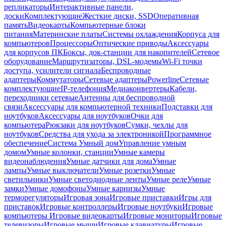
репликаторы
Интерактивные панели,
доски
Комплектующие
Жесткие диски, SSD
Оперативная
память
Видеокарты
Компьютерные блоки
питания
Материнские платы
Системы охлаждения
Корпуса для
компьютеров
Процессоры
Оптические приводы
Аксессуары
для корпусов ПК
Боксы, док-станции для накопителей
Сетевое
оборудование
Маршрутизаторы, DSL-модемы
Wi-Fi точки
доступа, усилители сигнала
Беспроводные
адаптеры
Коммутаторы
Сетевые адаптеры
Powerline
Сетевые
комплектующие
IP-телефония
Медиаконвертеры
Кабели,
переходники сетевые
Антенны для беспроводной
связи
Аксессуары для компьютерной техники
Подставки для
ноутбуков
Аксессуары для ноутбуков
Очки для
компьютера
Рюкзаки для ноутбуков
Сумки, чехлы для
ноутбуков
Средства для ухода за электроникой
Программное
обеспечение
Система Умный дом
Управление умным
домом
Умные колонки, станции
Умные камеры
видеонаблюдения
Умные датчики для дома
Умные
лампы
Умные выключатели
Умные розетки
Умные
светильники
Умные светодиодные ленты
Умные реле
Умные
замки
Умные домофоны
Умные карнизы
Умные
терморегуляторы
Игровая зона
Игровые приставки
Игры для
приставок
Игровые контроллеры
Игровые ноутбуки
Игровые
компьютеры
Игровые видеокарты
Игровые мониторы
Игровые
телевизоры
Игровые мыши
Игровые клавиатуры
Игровые