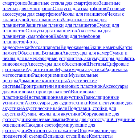
смартфонов
Защитные стекла для смартфонов
Защитные
пленки для смартфонов
Стилусы для смартфонов
Игровые
аксессуары для смартфонов
Чехлы для планшетов
Чехлы с
клавиатурой для планшетов
Защитные стекла для
планшетов
Защитные пленки для планшетов
Сумки для
планшетов
Стилусы для планшетов
Аксессуары для
планшетов, смартфонов
Кабели для телефонов,
планшетов
Фото,
видеосъемка
Фотоаппараты
Видеокамеры
Экшн-камеры
Карты
памяти
Объективы
Вспышки
Аксессуары для камер
Сумки и
чехлы для камер
Зарядные устройства, аккумуляторы для фото,
видеокамер
Аксессуары для объективов
Штативы
Цифровые
фоторамки
Аудиотехника
Мультимедиа акустика
Радиочасы,
метеостанции
Радиоприемники
Музыкальные
центры
Домашние кинотеатры
Акустические
системы
Проигрыватели виниловых пластинок
Аксессуары
для виниловых проигрывателей
Виниловые
пластинки
Инсталляционная акустика
Трансляционные
усилители
Аксессуары для аудиотехники
Комплектующие для
акустики
Акустические кабели
Подставки, стойки для
акустики
Сумки, чехлы для акустики
Оборудование для
фотостудии
Кольцевые лампы
Фоны для фотостудии
Студийное
освещение
Насадки светоформирующие для
фотостудии
Фотозонты, отражатели
Оборудование для
предметной съемки
Вспышки студийные
Комплекты