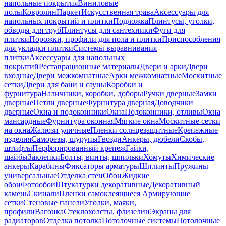
напольные покрытия
Виниловые
полы
Ковролин
Паркет
Искусственная трава
Аксессуары для
напольных покрытий и плитки
Подложка
Плинтусы, уголки,
обводы для труб
Плинтусы для сантехники
Фуги для
плитки
Порожки, профили для пола и плитки
Приспособления
для укладки плитки
Системы выравнивания
плитки
Аксессуары для напольных
покрытий
Реставрационные материалы
Двери и арки
Двери
входные
Двери межкомнатные
Арки межкомнатные
Москитные
сетки
Двери для бани и сауны
Коробки и
фурнитура
Наличники, коробки, доборы
Ручки дверные
Замки
дверные
Петли дверные
Фурнитура дверная
Доводчики
дверные
Окна и подоконники
Окна
Подоконники, отливы
Окна
мансардные
Фурнитура оконная
Мягкие окна
Москитные сетки
на окна
Жалюзи уличные
Пленки солнцезащитные
Крепежные
изделия
Саморезы, шурупы
Гвозди
Анкеры, дюбели
Скобы,
штифты
Перфорированный крепеж
Гайки,
шайбы
Заклепки
Болты, винты, шпильки
Хомуты
Химические
анкеры
Карабины
Фиксаторы арматуры
Шплинты
Пружины
универсальные
Отделка стен
Обои
Жидкие
обои
Фотообои
Штукатурки декоративные
Декоративный
камень
Скинали
Пленки самоклеящиеся
Армирующие
сетки
Стеновые панели
Уголки, маяки,
профили
Вагонка
Стеклохолсты, флизелин
Экраны для
радиаторов
Отделка потолка
Потолочные системы
Потолочные