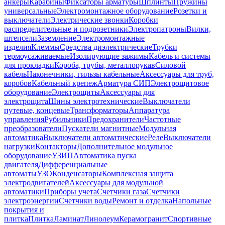
анкеры
Карабины
Фиксаторы арматуры
Шплинты
Пружины
универсальные
Электромонтажное оборудование
Розетки и
выключатели
Электрические звонки
Коробки
распределительные и подрозетники
Электропатроны
Вилки,
штепсели
Заземление
Электромонтажные
изделия
Клеммы
Средства диэлектрические
Трубки
термоусаживаемые
Изолирующие зажимы
Кабель и системы
для прокладки
Короба, трубы, металлорукав
Силовой
кабель
Наконечники, гильзы кабельные
Аксессуары для труб,
коробов
Кабельный крепеж
Арматура СИП
Электрощитовое
оборудование
Электрощиты
Аксессуары для
электрощита
Шины электротехнические
Выключатели
путевые, концевые
Трансформаторы
Аппаратура
управления
Рубильники
Предохранители
Частотные
преобразователи
Пускатели магнитные
Модульная
автоматика
Выключатели автоматические
Реле
Выключатели
нагрузки
Контакторы
Дополнительное модульное
оборудование
УЗИП
Автоматика пуска
двигателя
Дифференциальные
автоматы
УЗО
Конденсаторы
Комплексная защита
электродвигателей
Аксессуары для модульной
автоматики
Приборы учета
Счетчики газа
Счетчики
электроэнергии
Счетчики воды
Ремонт и отделка
Напольные
покрытия и
плитка
Плитка
Ламинат
Линолеум
Керамогранит
Спортивные