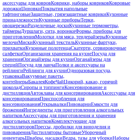
аксессуары для ковров
Коврики, наборы ковриков
Ковровые
дорожки
Циновки
Покрытия напольные
тафтинговые
Защитные, грязезащитные коврики
Кухонные
принадлежности
Кухонные приборы
Терки,
овощерезки
Разделочные доски
Кухонные термометры,
таймеры
Дуршлаги, сита, воронки
Формы, приборы для
приготовления
Молотки для мяса, тендерайзеры
Кухонные
мелочи
Миски
Кухонный текстиль
Кухонные фартуки,
прихватки
Кухонные полотенца
Скатерти, сервировочные
салфетки
Организация хранения на кухне
Посуда для
хранения
Органайзеры для кухни
Органайзеры для
специй
Посуда для ланча
Полки и аксессуары на
рейлинги
Рейлинги для кухни
Одноразовая посуда,
упаковка
Вакуумные пакеты,
контейнеры
Бакалея
Кофе
Чай
Цикорий, какао, горячий
шоколад
Сиропы и топпинги
Консервирование и
дистилляция
Автоклавы для консервирования
Аксессуары для
консервирования
Приспособления для
консервирования
Открывалки
Пивоварни
Емкости для
брожения
Ингредиенты для приготовления алкогольных
напитков
Аксессуары для приготовления и хранения
алкогольных напитков
Комплектующие для
дистилляторов
Прессы, дробилки для виноделия и
пивоварения
Дистилляторы бытовые
Уборочный
инвентарь
Швабры, насадки
Ведра, тазы для уборки
Наборы