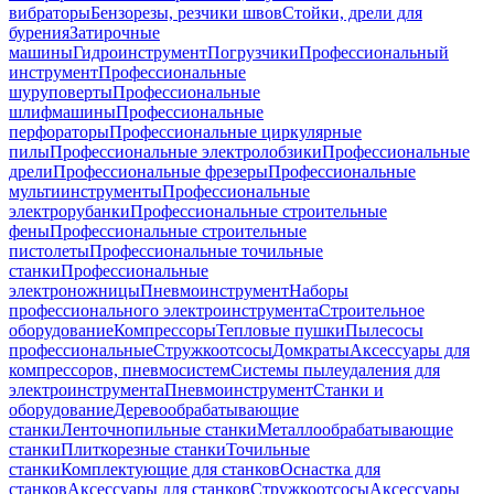
вибраторы
Бензорезы, резчики швов
Стойки, дрели для
бурения
Затирочные
машины
Гидроинструмент
Погрузчики
Профессиональный
инструмент
Профессиональные
шуруповерты
Профессиональные
шлифмашины
Профессиональные
перфораторы
Профессиональные циркулярные
пилы
Профессиональные электролобзики
Профессиональные
дрели
Профессиональные фрезеры
Профессиональные
мультиинструменты
Профессиональные
электрорубанки
Профессиональные строительные
фены
Профессиональные строительные
пистолеты
Профессиональные точильные
станки
Профессиональные
электроножницы
Пневмоинструмент
Наборы
профессионального электроинструмента
Строительное
оборудование
Компрессоры
Тепловые пушки
Пылесосы
профессиональные
Стружкоотсосы
Домкраты
Аксессуары для
компрессоров, пневмосистем
Системы пылеудаления для
электроинструмента
Пневмоинструмент
Станки и
оборудование
Деревообрабатывающие
станки
Ленточнопильные станки
Металлообрабатывающие
станки
Плиткорезные станки
Точильные
станки
Комплектующие для станков
Оснастка для
станков
Аксессуары для станков
Стружкоотсосы
Аксессуары