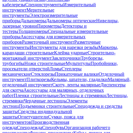
кабелерезы
Специнструменты
Измерительный
инструмент
Мерительные
инструменты
Электроизмерительные
приборы
Дальномеры
Дальномеры оптические
Нивелиры,
лазерные уровни
Пирометры
Детекторы и
тестеры
Толщиномеры
Специальные измерительные
приборы
Аксессуары для измерительных
приборов
Разметочный инструмент
Разметочные
инструменты
Инструменты для нарезки резьбы
Маркеры,
карандаши строительные
Клейма ударные
Строительно-
монтажный инструмент
Заклепочники
Труборезы,
трубогибы
Ножи строительные
Мультитулы
Пробойники,
просекатели отверстий
Ломы
Степлеры
механические
Стеклорезы
Прикаточные валики
Отделочный
инструмент
Плиткорезы
Кельмы, шпатели, гладилки
Малярный,
отделочный инструмент
Скотч, ленты малярные
Диспенсеры
для скотча
Аксессуары для малярных, отделочных
работ
Пленки строительные
Лестницы и стремянки
Лестницы,
стремянки
Чердачные лестницы
Элементы
лестниц
Подъемники строительные
Спецодежда и средства
защиты
Средства индивидуальной
защиты
Огнетушители
Сумки, пояса для
инструментов
Производственная
одежда
Спецодежда
Спецобувь
Организация рабочего
пространства
Фонари, прожекторы
Кейсы, ящики для