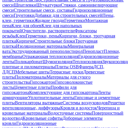
смеси
Шпатлевки
Штукатурки
Стяжки, самонивелирующие
смеси
Строительные смеси, составы
Гидроизоляционные
смеси
Грунтовки
Добавки для строительных смесей
Пены,
клеи, герметики
Жидкие гвозди
Герметики
Монтажная
пена
Клеи для обоев
Клеи для напольных
покрытий
Очистители, растворители
Фиксаторы
резьбы
Клеи
Герметики, пены
Кирпичи, блоки, тротуарная
плитка
Кирпичи
Строительные блоки
Тротуарная
плитка
Изоляционные материалы
Минеральная
вата
Экструдированный пенополистирол
Пенопласт
Пленки,
мембраны
Отражающая теплоизоляция
Гидроизоляционные
ленты
Поликарбонат
Шумоизоляция
Теплоизоляция
Звукоизоляц
плитные и пиломатериалы
Плиты OSB
Фанера
ДСП,
ЛДСП
Мебельные щиты
Террасные доски
Древесные
плиты
Пиломатериалы
Материалы для сухого
строительства
Гипсокартон
Гипсоволокнистые
листы
Цементные плиты
Профили для
гипсокартона
Комплектующие для гипсокартона
Ленты
армирующие
Уплотнительные ленты
Гипсовые и цементные
плиты
Вентиляторы вытяжные
Системы воздуховодов
Решетки
вентиляционные, диффузоры
Кровля и водосток
Черепица и
кровельные материалы
Водосточные системы
Поверхностный
водоотвод
Кровельные софиты
Доборные элементы
кровли
Гидроизоляционные