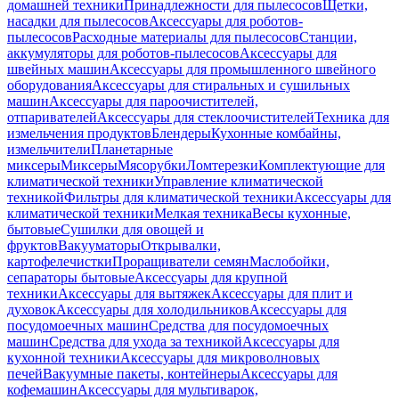
домашней техники
Принадлежности для пылесосов
Щетки,
насадки для пылесосов
Аксессуары для роботов-
пылесосов
Расходные материалы для пылесосов
Станции,
аккумуляторы для роботов-пылесосов
Аксессуары для
швейных машин
Аксессуары для промышленного швейного
оборудования
Аксессуары для стиральных и сушильных
машин
Аксессуары для пароочистителей,
отпаривателей
Аксессуары для стеклоочистителей
Техника для
измельчения продуктов
Блендеры
Кухонные комбайны,
измельчители
Планетарные
миксеры
Миксеры
Мясорубки
Ломтерезки
Комплектующие для
климатической техники
Управление климатической
техникой
Фильтры для климатической техники
Аксессуары для
климатической техники
Мелкая техника
Весы кухонные,
бытовые
Сушилки для овощей и
фруктов
Вакууматоры
Открывалки,
картофелечистки
Проращиватели семян
Маслобойки,
сепараторы бытовые
Аксессуары для крупной
техники
Аксессуары для вытяжек
Аксессуары для плит и
духовок
Аксессуары для холодильников
Аксессуары для
посудомоечных машин
Средства для посудомоечных
машин
Средства для ухода за техникой
Аксессуары для
кухонной техники
Аксессуары для микроволновых
печей
Вакуумные пакеты, контейнеры
Аксессуары для
кофемашин
Аксессуары для мультиварок,