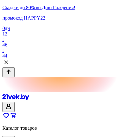
Скидки до 80% ко Дню Рождения!
промокод HAPPY22
0
дн
12
:
46
:
44
Каталог товаров