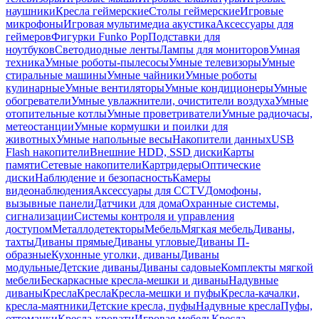
наушники
Кресла геймерские
Столы геймерские
Игровые
микрофоны
Игровая мультимедиа акустика
Аксессуары для
геймеров
Фигурки Funko Pop
Подставки для
ноутбуков
Светодиодные ленты
Лампы для мониторов
Умная
техника
Умные роботы-пылесосы
Умные телевизоры
Умные
стиральные машины
Умные чайники
Умные роботы
кулинарные
Умные вентиляторы
Умные кондиционеры
Умные
обогреватели
Умные увлажнители, очистители воздуха
Умные
отопительные котлы
Умные проветриватели
Умные радиочасы,
метеостанции
Умные кормушки и поилки для
животных
Умные напольные весы
Накопители данных
USB
Flash накопители
Внешние HDD, SSD диски
Карты
памяти
Сетевые накопители
Картридеры
Оптические
диски
Наблюдение и безопасность
Камеры
видеонаблюдения
Аксессуары для CCTV
Домофоны,
вызывные панели
Датчики для дома
Охранные системы,
сигнализации
Системы контроля и управления
доступом
Металлодетекторы
Мебель
Мягкая мебель
Диваны,
тахты
Диваны прямые
Диваны угловые
Диваны П-
образные
Кухонные уголки, диваны
Диваны
модульные
Детские диваны
Диваны садовые
Комплекты мягкой
мебели
Бескаркасные кресла-мешки и диваны
Надувные
диваны
Кресла
Кресла
Кресла-мешки и пуфы
Кресла-качалки,
кресла-маятники
Детские кресла, пуфы
Надувные кресла
Пуфы,
оттоманки
Кресла-кровати
Игровая мебель
Кресла