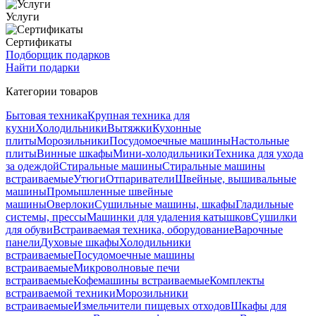
Услуги
Сертификаты
Подборщик подарков
Найти подарки
Категории товаров
Бытовая техника
Крупная техника для
кухни
Холодильники
Вытяжки
Кухонные
плиты
Морозильники
Посудомоечные машины
Настольные
плиты
Винные шкафы
Мини-холодильники
Техника для ухода
за одеждой
Стиральные машины
Стиральные машины
встраиваемые
Утюги
Отпариватели
Швейные, вышивальные
машины
Промышленные швейные
машины
Оверлоки
Сушильные машины, шкафы
Гладильные
системы, прессы
Машинки для удаления катышков
Сушилки
для обуви
Встраиваемая техника, оборудование
Варочные
панели
Духовые шкафы
Холодильники
встраиваемые
Посудомоечные машины
встраиваемые
Микроволновые печи
встраиваемые
Кофемашины встраиваемые
Комплекты
встраиваемой техники
Морозильники
встраиваемые
Измельчители пищевых отходов
Шкафы для