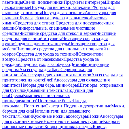
газетницы
Свечи, подсвечники
Предметы интерьера
Ширмы
декоративные
Посуда для выпечки, запекания
Формы для
выпечки, запекания
Посуда для запекания
Аксессуары для
выпечки
Бумага, фольга, рукава для выпечки
Бытовая
химия
Средства для стирки
Средства для посудомоечных
машин
Универсальные, специальные чистящие
средства
Чистящие средства для стекол и зеркал
Чистящие
средства для ванной и туалета
Чистящие средства для
кухни
Средства для мытья посуды
Чистящие средства для
мебели
Чистящие средства для напольных покрытий и
ковров
Средства для ухода за техникой
Освежители
воздуха
Средства от насекомых
Средства ухода за
одеждой
Средства ухода за обувью
Дезинфицирующие
средства
Аксессуары для бара
Сервировка для
напитков
Аксессуары для хранения напитков
Аксессуары для
приготовления коктейлей
Аксессуары для охлаждения
напитков
Наборы для бара, мини-бары
Штопоры, открывалки
для бутылок
Домашний текстиль
Подушки для
сна
Одеяла
Комплекты постельных
принадлежностей
Постельное белье
Пледы,
покрывала
Полотенца
Скатерти
Подушки декоративные
Маски,
беруши для сна
Наполнители для домашнего
текстиля
Ткани
Кухонные ножи, аксессуары
Ножи
Аксессуары
для кухонных ножей
Ножеточки и комплектующие
Ковры и
напольные покрытия
Ковры, циновки, шкуры
Ковры,