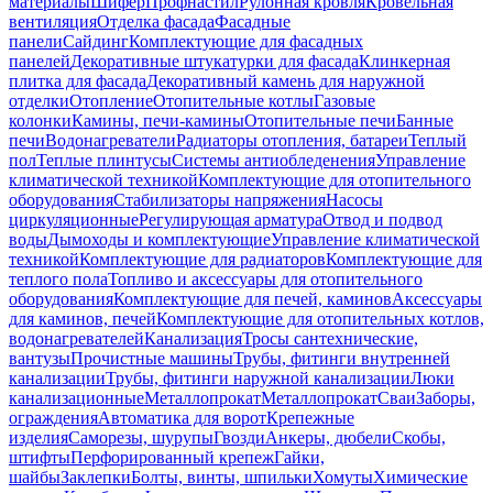
материалы
Шифер
Профнастил
Рулонная кровля
Кровельная
вентиляция
Отделка фасада
Фасадные
панели
Сайдинг
Комплектующие для фасадных
панелей
Декоративные штукатурки для фасада
Клинкерная
плитка для фасада
Декоративный камень для наружной
отделки
Отопление
Отопительные котлы
Газовые
колонки
Камины, печи-камины
Отопительные печи
Банные
печи
Водонагреватели
Радиаторы отопления, батареи
Теплый
пол
Теплые плинтусы
Системы антиобледенения
Управление
климатической техникой
Комплектующие для отопительного
оборудования
Стабилизаторы напряжения
Насосы
циркуляционные
Регулирующая арматура
Отвод и подвод
воды
Дымоходы и комплектующие
Управление климатической
техникой
Комплектующие для радиаторов
Комплектующие для
теплого пола
Топливо и аксессуары для отопительного
оборудования
Комплектующие для печей, каминов
Аксессуары
для каминов, печей
Комплектующие для отопительных котлов,
водонагревателей
Канализация
Тросы сантехнические,
вантузы
Прочистные машины
Трубы, фитинги внутренней
канализации
Трубы, фитинги наружной канализации
Люки
канализационные
Металлопрокат
Металлопрокат
Сваи
Заборы,
ограждения
Автоматика для ворот
Крепежные
изделия
Саморезы, шурупы
Гвозди
Анкеры, дюбели
Скобы,
штифты
Перфорированный крепеж
Гайки,
шайбы
Заклепки
Болты, винты, шпильки
Хомуты
Химические