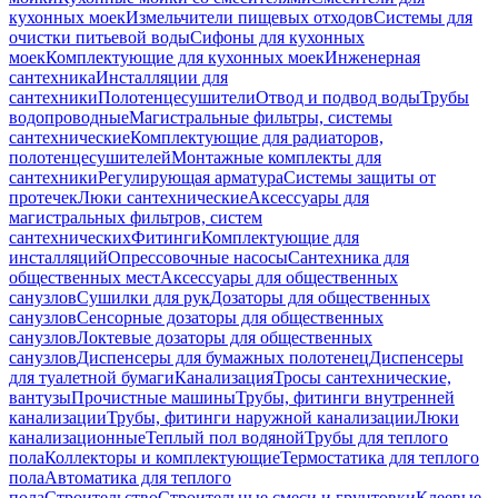
кухонных моек
Измельчители пищевых отходов
Системы для
очистки питьевой воды
Сифоны для кухонных
моек
Комплектующие для кухонных моек
Инженерная
сантехника
Инсталляции для
сантехники
Полотенцесушители
Отвод и подвод воды
Трубы
водопроводные
Магистральные фильтры, системы
сантехнические
Комплектующие для радиаторов,
полотенцесушителей
Монтажные комплекты для
сантехники
Регулирующая арматура
Системы защиты от
протечек
Люки сантехнические
Аксессуары для
магистральных фильтров, систем
сантехнических
Фитинги
Комплектующие для
инсталляций
Опрессовочные насосы
Сантехника для
общественных мест
Аксессуары для общественных
санузлов
Сушилки для рук
Дозаторы для общественных
санузлов
Сенсорные дозаторы для общественных
санузлов
Локтевые дозаторы для общественных
санузлов
Диспенсеры для бумажных полотенец
Диспенсеры
для туалетной бумаги
Канализация
Тросы сантехнические,
вантузы
Прочистные машины
Трубы, фитинги внутренней
канализации
Трубы, фитинги наружной канализации
Люки
канализационные
Теплый пол водяной
Трубы для теплого
пола
Коллекторы и комплектующие
Термостатика для теплого
пола
Автоматика для теплого
пола
Строительство
Строительные смеси и грунтовки
Клеевые