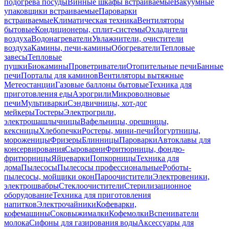
подогрева посуды
Винные шкафы встраиваемые
Вакуумные
упаковщики встраиваемые
Пароварки
встраиваемые
Климатическая техника
Вентиляторы
бытовые
Кондиционеры, сплит-системы
Охладители
воздуха
Водонагреватели
Увлажнители, очистители
воздуха
Камины, печи-камины
Обогреватели
Тепловые
завесы
Тепловые
пушки
Биокамины
Проветриватели
Отопительные печи
Банные
печи
Порталы для каминов
Вентиляторы вытяжные
Метеостанции
Газовые баллоны бытовые
Техника для
приготовления еды
Аэрогрили
Микроволновые
печи
Мультиварки
Сэндвичницы, хот-дог
мейкеры
Тостеры
Электрогрили,
электрошашлычницы
Вафельницы, орешницы,
кексницы
Хлебопечки
Ростеры, мини-печи
Йогуртницы,
мороженицы
Фризеры
Блинницы
Пароварки
Автоклавы для
консервирования
Сыроварни
Фритюрницы, фондю-
фритюрницы
Яйцеварки
Попкорницы
Техника для
дома
Пылесосы
Пылесосы профессиональные
Роботы-
пылесосы, мойщики окон
Пароочистители
Электровеники,
электрошвабры
Стеклоочистители
Стерилизационное
оборудование
Техника для приготовления
напитков
Электрочайники
Кофеварки,
кофемашины
Соковыжималки
Кофемолки
Вспениватели
молока
Сифоны для газирования воды
Аксессуары для