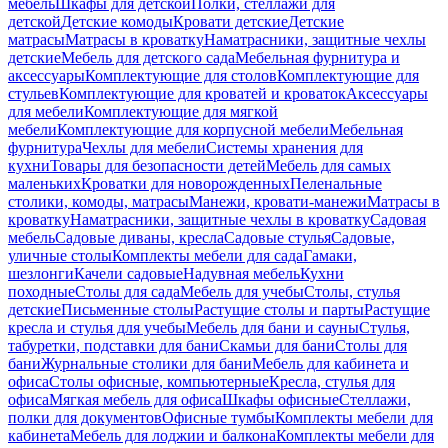
мебель
Шкафы для детской
Полки, стеллажи для
детской
Детские комоды
Кровати детские
Детские
матрасы
Матрасы в кроватку
Наматрасники, защитные чехлы
детские
Мебель для детского сада
Мебельная фурнитура и
аксессуары
Комплектующие для столов
Комплектующие для
стульев
Комплектующие для кроватей и кроваток
Аксессуары
для мебели
Комплектующие для мягкой
мебели
Комплектующие для корпусной мебели
Мебельная
фурнитура
Чехлы для мебели
Системы хранения для
кухни
Товары для безопасности детей
Мебель для самых
маленьких
Кроватки для новорожденных
Пеленальные
столики, комоды, матрасы
Манежи, кровати-манежи
Матрасы в
кроватку
Наматрасники, защитные чехлы в кроватку
Садовая
мебель
Садовые диваны, кресла
Садовые стулья
Садовые,
уличные столы
Комплекты мебели для сада
Гамаки,
шезлонги
Качели садовые
Надувная мебель
Кухни
походные
Столы для сада
Мебель для учебы
Столы, стулья
детские
Письменные столы
Растущие столы и парты
Растущие
кресла и стулья для учебы
Мебель для бани и сауны
Стулья,
табуретки, подставки для бани
Скамьи для бани
Столы для
бани
Журнальные столики для бани
Мебель для кабинета и
офиса
Столы офисные, компьютерные
Кресла, стулья для
офиса
Мягкая мебель для офиса
Шкафы офисные
Стеллажи,
полки для документов
Офисные тумбы
Комплекты мебели для
кабинета
Мебель для лоджии и балкона
Комплекты мебели для