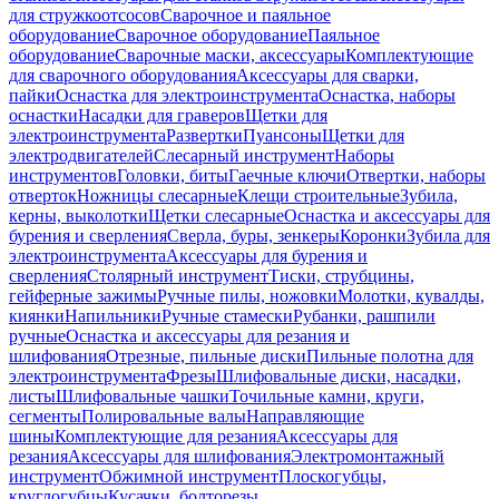
для стружкоотсосов
Сварочное и паяльное
оборудование
Сварочное оборудование
Паяльное
оборудование
Сварочные маски, аксессуары
Комплектующие
для сварочного оборудования
Аксессуары для сварки,
пайки
Оснастка для электроинструмента
Оснастка, наборы
оснастки
Насадки для граверов
Щетки для
электроинструмента
Развертки
Пуансоны
Щетки для
электродвигателей
Слесарный инструмент
Наборы
инструментов
Головки, биты
Гаечные ключи
Отвертки, наборы
отверток
Ножницы слесарные
Клещи строительные
Зубила,
керны, выколотки
Щетки слесарные
Оснастка и аксессуары для
бурения и сверления
Сверла, буры, зенкеры
Коронки
Зубила для
электроинструмента
Аксессуары для бурения и
сверления
Столярный инструмент
Тиски, струбцины,
гейферные зажимы
Ручные пилы, ножовки
Молотки, кувалды,
киянки
Напильники
Ручные стамески
Рубанки, рашпили
ручные
Оснастка и аксессуары для резания и
шлифования
Отрезные, пильные диски
Пильные полотна для
электроинструмента
Фрезы
Шлифовальные диски, насадки,
листы
Шлифовальные чашки
Точильные камни, круги,
сегменты
Полировальные валы
Направляющие
шины
Комплектующие для резания
Аксессуары для
резания
Аксессуары для шлифования
Электромонтажный
инструмент
Обжимной инструмент
Плоскогубцы,
круглогубцы
Кусачки, болторезы,