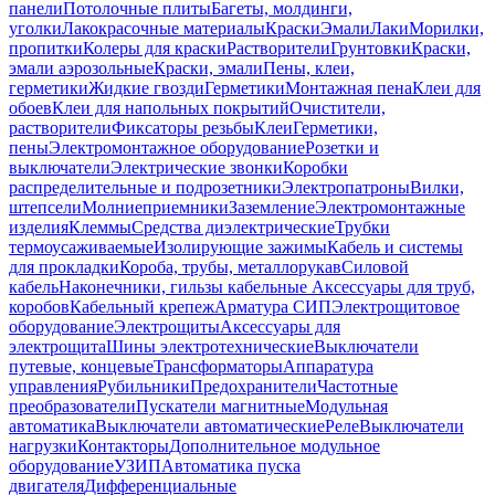
панели
Потолочные плиты
Багеты, молдинги,
уголки
Лакокрасочные материалы
Краски
Эмали
Лаки
Морилки,
пропитки
Колеры для краски
Растворители
Грунтовки
Краски,
эмали аэрозольные
Краски, эмали
Пены, клеи,
герметики
Жидкие гвозди
Герметики
Монтажная пена
Клеи для
обоев
Клеи для напольных покрытий
Очистители,
растворители
Фиксаторы резьбы
Клеи
Герметики,
пены
Электромонтажное оборудование
Розетки и
выключатели
Электрические звонки
Коробки
распределительные и подрозетники
Электропатроны
Вилки,
штепсели
Молниеприемники
Заземление
Электромонтажные
изделия
Клеммы
Средства диэлектрические
Трубки
термоусаживаемые
Изолирующие зажимы
Кабель и системы
для прокладки
Короба, трубы, металлорукав
Силовой
кабель
Наконечники, гильзы кабельные
Аксессуары для труб,
коробов
Кабельный крепеж
Арматура СИП
Электрощитовое
оборудование
Электрощиты
Аксессуары для
электрощита
Шины электротехнические
Выключатели
путевые, концевые
Трансформаторы
Аппаратура
управления
Рубильники
Предохранители
Частотные
преобразователи
Пускатели магнитные
Модульная
автоматика
Выключатели автоматические
Реле
Выключатели
нагрузки
Контакторы
Дополнительное модульное
оборудование
УЗИП
Автоматика пуска
двигателя
Дифференциальные