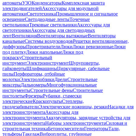
автоматы
УЗО
Конденсаторы
Комплексная защита
электродвигателей
Аксессуары для модульной
автоматики
Светотехника
Промышленное и сигнальное
освещение
Светодиодные ленты
Точечные
светильники
Трековые светильники
Аксессуары для
светотехники
Аксессуары для светодиодных
лент
Вентиляция
Вентиляторы вытяжные
Вентиляторы
канальные
Системы воздуховодов
Решетки вентиляционные,
диффузоры
Проветриватели
Люки
Люки ревизионные
Люки
под плитку
Люки напольные
Люки под
покраску
Строительный
инструмент
Электроинструмент
Шуруповерты,
гайковерты
Шлифмашины
Циркулярные, сабельные
пилы
Перфораторы, отбойные
молотки
Электролобзики
Дрели
Строительные
миксеры
Дальномеры
Многофункциональные
инструменты
Строительные фены
Строительные
пистолеты
Фрезеры
Рубанки, стамески
электрические
Краскопульты
Степлеры,
гвоздезабиватели
Электрические ножницы, резаки
Насадки для
электроинструмента
Аксессуары для
электроинструмента
Аккумуляторы, зарядные устройства для
электроинструмента
Наборы электроинструмента
Силовая и
строительная техника
Бетоносмесители
Генераторы
Тали,
тельферы
Такелаж
Виброплиты, глубинные