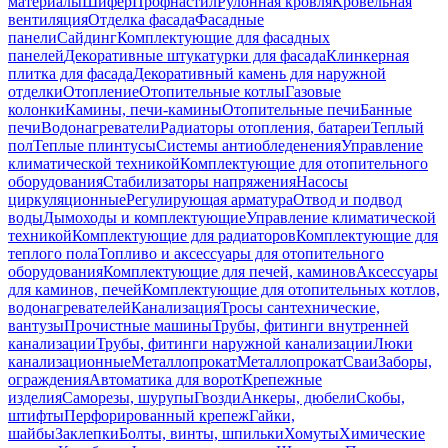
материалы
Шифер
Профнастил
Рулонная кровля
Кровельная
вентиляция
Отделка фасада
Фасадные
панели
Сайдинг
Комплектующие для фасадных
панелей
Декоративные штукатурки для фасада
Клинкерная
плитка для фасада
Декоративный камень для наружной
отделки
Отопление
Отопительные котлы
Газовые
колонки
Камины, печи-камины
Отопительные печи
Банные
печи
Водонагреватели
Радиаторы отопления, батареи
Теплый
пол
Теплые плинтусы
Системы антиобледенения
Управление
климатической техникой
Комплектующие для отопительного
оборудования
Стабилизаторы напряжения
Насосы
циркуляционные
Регулирующая арматура
Отвод и подвод
воды
Дымоходы и комплектующие
Управление климатической
техникой
Комплектующие для радиаторов
Комплектующие для
теплого пола
Топливо и аксессуары для отопительного
оборудования
Комплектующие для печей, каминов
Аксессуары
для каминов, печей
Комплектующие для отопительных котлов,
водонагревателей
Канализация
Тросы сантехнические,
вантузы
Прочистные машины
Трубы, фитинги внутренней
канализации
Трубы, фитинги наружной канализации
Люки
канализационные
Металлопрокат
Металлопрокат
Сваи
Заборы,
ограждения
Автоматика для ворот
Крепежные
изделия
Саморезы, шурупы
Гвозди
Анкеры, дюбели
Скобы,
штифты
Перфорированный крепеж
Гайки,
шайбы
Заклепки
Болты, винты, шпильки
Хомуты
Химические