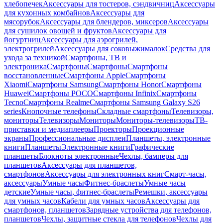
хлебопечек
Аксессуары для тостеров, сэндвичниц
Аксессуары
для кухонных комбайнов
Аксессуары для
мясорубок
Аксессуары для блендеров, миксеров
Аксессуары
для сушилок овощей и фруктов
Аксессуары для
йогуртниц
Аксессуары для аэрогрилей,
электрогрилей
Аксессуары для соковыжималок
Средства для
ухода за техникой
Смартфоны, ТВ и
электроника
Смартфоны
Смартфоны
Смартфоны
восстановленные
Смартфоны Apple
Смартфоны
Xiaomi
Смартфоны Samsung
Смартфоны Honor
Смартфоны
Huawei
Смартфоны POCO
Смартфоны Infinix
Смартфоны
Tecno
Смартфоны Realme
Смартфоны Samsung Galaxy S26
series
Кнопочные телефоны
Складные смартфоны
Телевизоры,
мониторы
Телевизоры
Мониторы
Мониторы-телевизоры
ТВ-
приставки и медиаплееры
Проекторы
Проекционные
экраны
Профессиональные дисплеи
Планшеты, электронные
книги
Планшеты
Электронные книги
Графические
планшеты
Блокноты электронные
Чехлы, бамперы для
планшетов
Аксессуары для планшетов,
смартфонов
Аксессуары для электронных книг
Смарт-часы,
аксессуары
Умные часы
Фитнес-браслеты
Умные часы
детские
Умные часы, фитнес-браслеты
Ремешки, аксессуары
для умных часов
Кабели для умных часов
Аксессуары для
смартфонов, планшетов
Зарядные устройства для телефонов,
планшетов
Чехлы, защитные стекла для телефонов
Чехлы для