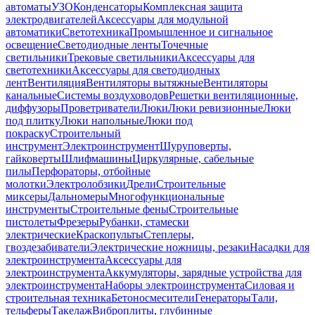
автоматы
УЗО
Конденсаторы
Комплексная защита
электродвигателей
Аксессуары для модульной
автоматики
Светотехника
Промышленное и сигнальное
освещение
Светодиодные ленты
Точечные
светильники
Трековые светильники
Аксессуары для
светотехники
Аксессуары для светодиодных
лент
Вентиляция
Вентиляторы вытяжные
Вентиляторы
канальные
Системы воздуховодов
Решетки вентиляционные,
диффузоры
Проветриватели
Люки
Люки ревизионные
Люки
под плитку
Люки напольные
Люки под
покраску
Строительный
инструмент
Электроинструмент
Шуруповерты,
гайковерты
Шлифмашины
Циркулярные, сабельные
пилы
Перфораторы, отбойные
молотки
Электролобзики
Дрели
Строительные
миксеры
Дальномеры
Многофункциональные
инструменты
Строительные фены
Строительные
пистолеты
Фрезеры
Рубанки, стамески
электрические
Краскопульты
Степлеры,
гвоздезабиватели
Электрические ножницы, резаки
Насадки для
электроинструмента
Аксессуары для
электроинструмента
Аккумуляторы, зарядные устройства для
электроинструмента
Наборы электроинструмента
Силовая и
строительная техника
Бетоносмесители
Генераторы
Тали,
тельферы
Такелаж
Виброплиты, глубинные