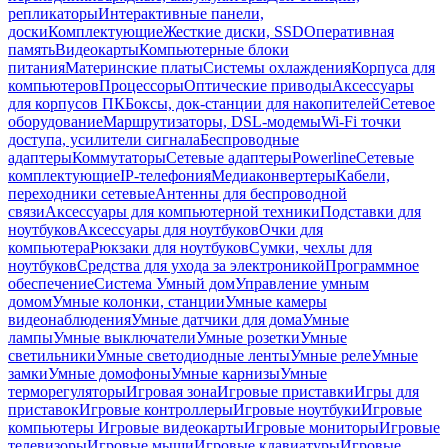
репликаторы
Интерактивные панели,
доски
Комплектующие
Жесткие диски, SSD
Оперативная
память
Видеокарты
Компьютерные блоки
питания
Материнские платы
Системы охлаждения
Корпуса для
компьютеров
Процессоры
Оптические приводы
Аксессуары
для корпусов ПК
Боксы, док-станции для накопителей
Сетевое
оборудование
Маршрутизаторы, DSL-модемы
Wi-Fi точки
доступа, усилители сигнала
Беспроводные
адаптеры
Коммутаторы
Сетевые адаптеры
Powerline
Сетевые
комплектующие
IP-телефония
Медиаконвертеры
Кабели,
переходники сетевые
Антенны для беспроводной
связи
Аксессуары для компьютерной техники
Подставки для
ноутбуков
Аксессуары для ноутбуков
Очки для
компьютера
Рюкзаки для ноутбуков
Сумки, чехлы для
ноутбуков
Средства для ухода за электроникой
Программное
обеспечение
Система Умный дом
Управление умным
домом
Умные колонки, станции
Умные камеры
видеонаблюдения
Умные датчики для дома
Умные
лампы
Умные выключатели
Умные розетки
Умные
светильники
Умные светодиодные ленты
Умные реле
Умные
замки
Умные домофоны
Умные карнизы
Умные
терморегуляторы
Игровая зона
Игровые приставки
Игры для
приставок
Игровые контроллеры
Игровые ноутбуки
Игровые
компьютеры
Игровые видеокарты
Игровые мониторы
Игровые
телевизоры
Игровые мыши
Игровые клавиатуры
Игровые