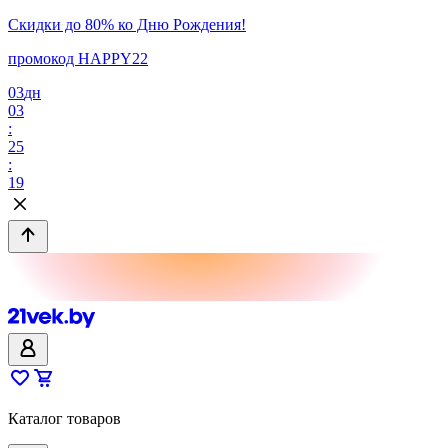
Скидки до 80% ко Дню Рождения!
промокод HAPPY22
03
дн
03
:
25
:
19
Каталог товаров