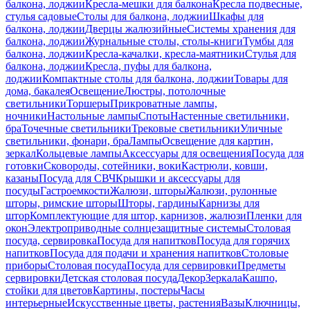
балкона, лоджии
Кресла-мешки для балкона
Кресла подвесные,
стулья садовые
Столы для балкона, лоджии
Шкафы для
балкона, лоджии
Дверцы жалюзийные
Системы хранения для
балкона, лоджии
Журнальные столы, столы-книги
Тумбы для
балкона, лоджии
Кресла-качалки, кресла-маятники
Стулья для
балкона, лоджии
Кресла, пуфы для балкона,
лоджии
Компактные столы для балкона, лоджии
Товары для
дома, бакалея
Освещение
Люстры, потолочные
светильники
Торшеры
Прикроватные лампы,
ночники
Настольные лампы
Споты
Настенные светильники,
бра
Точечные светильники
Трековые светильники
Уличные
светильники, фонари, бра
Лампы
Освещение для картин,
зеркал
Кольцевые лампы
Аксессуары для освещения
Посуда для
готовки
Сковороды, сотейники, воки
Кастрюли, ковши,
казаны
Посуда для СВЧ
Крышки и аксессуары для
посуды
Гастроемкости
Жалюзи, шторы
Жалюзи, рулонные
шторы, римские шторы
Шторы, гардины
Карнизы для
штор
Комплектующие для штор, карнизов, жалюзи
Пленки для
окон
Электроприводные солнцезащитные системы
Столовая
посуда, сервировка
Посуда для напитков
Посуда для горячих
напитков
Посуда для подачи и хранения напитков
Столовые
приборы
Столовая посуда
Посуда для сервировки
Предметы
сервировки
Детская столовая посуда
Декор
Зеркала
Кашпо,
стойки для цветов
Картины, постеры
Часы
интерьерные
Искусственные цветы, растения
Вазы
Ключницы,