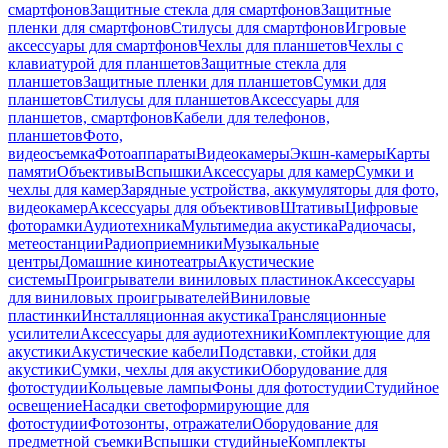
смартфонов
Защитные стекла для смартфонов
Защитные
пленки для смартфонов
Стилусы для смартфонов
Игровые
аксессуары для смартфонов
Чехлы для планшетов
Чехлы с
клавиатурой для планшетов
Защитные стекла для
планшетов
Защитные пленки для планшетов
Сумки для
планшетов
Стилусы для планшетов
Аксессуары для
планшетов, смартфонов
Кабели для телефонов,
планшетов
Фото,
видеосъемка
Фотоаппараты
Видеокамеры
Экшн-камеры
Карты
памяти
Объективы
Вспышки
Аксессуары для камер
Сумки и
чехлы для камер
Зарядные устройства, аккумуляторы для фото,
видеокамер
Аксессуары для объективов
Штативы
Цифровые
фоторамки
Аудиотехника
Мультимедиа акустика
Радиочасы,
метеостанции
Радиоприемники
Музыкальные
центры
Домашние кинотеатры
Акустические
системы
Проигрыватели виниловых пластинок
Аксессуары
для виниловых проигрывателей
Виниловые
пластинки
Инсталляционная акустика
Трансляционные
усилители
Аксессуары для аудиотехники
Комплектующие для
акустики
Акустические кабели
Подставки, стойки для
акустики
Сумки, чехлы для акустики
Оборудование для
фотостудии
Кольцевые лампы
Фоны для фотостудии
Студийное
освещение
Насадки светоформирующие для
фотостудии
Фотозонты, отражатели
Оборудование для
предметной съемки
Вспышки студийные
Комплекты