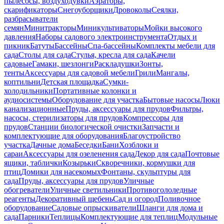
пылесосы, воздуходувки
Аэраторы,
скарификаторы
Снегоуборщики
Дровоколы
Сеялки,
разбрасыватели
семян
Минитракторы
Миникультиваторы
Мойки высокого
давления
Наборы садового электроинструмента
Отдых и
пикник
Батуты
Бассейны
Спа-бассейны
Комплекты мебели для
сада
Столы для сада
Стулья, кресла для сада
Качели
садовые
Гамаки, шезлонги
Раскладушки
Зонты,
тенты
Аксессуары для садовой мебели
Грили
Мангалы,
коптильни
Детская площадка
Сумки-
холодильники
Портативные колонки и
аудиосистемы
Оборудование для участка
Бытовые насосы
Люки
канализационные
Пруды, аксессуары для прудов
Фильтры,
насосы, стерилизаторы для прудов
Компрессоры для
прудов
Станции биологической очистки
Запчасти и
комплектующие для оборудования
Благоустройство
участка
Дачные дома
Беседки
Бани
Хозблоки и
сараи
Аксессуары для озеленения сада
Декор для сада
Почтовые
ящики, таблички
Козырьки
Скворечники, кормушки для
птиц
Домики для насекомых
Фонтаны, скульптуры для
сада
Пруды, аксессуары для прудов
Уличные
обогреватели
Уличные светильники
Противогололедные
реагенты
Декоративный щебень
Сад и огород
Поливочное
оборудование
Садовые опрыскиватели
Шланги для дома и
сада
Парники
Теплицы
Комплектующие для теплиц
Модульные