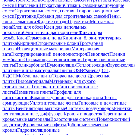
смеси
Шпатлевки
Штукатурки
Стяжки, самонивелирующие
смеси
Строительные смеси, составы
Гидроизоляционные
смеси
Грунтовки
Добавки для строительных смесей
Пены,
клеи, герметики
Жидкие гвозди
Герметики
Монтажная
пена
Клеи для обоев
Клеи для напольных
покрытий
Очистители, растворители
Фиксаторы
резьбы
Клеи
Герметики, пены
Кирпичи, блоки, тротуарная
плитка
Кирпичи
Строительные блоки
Тротуарная
плитка
Изоляционные материалы
Минеральная
вата
Экструдированный пенополистирол
Пенопласт
Пленки,
мембраны
Отражающая теплоизоляция
Гидроизоляционные
ленты
Поликарбонат
Шумоизоляция
Теплоизоляция
Звукоизоляц
плитные и пиломатериалы
Плиты OSB
Фанера
ДСП,
ЛДСП
Мебельные щиты
Террасные доски
Древесные
плиты
Пиломатериалы
Материалы для сухого
строительства
Гипсокартон
Гипсоволокнистые
листы
Цементные плиты
Профили для
гипсокартона
Комплектующие для гипсокартона
Ленты
армирующие
Уплотнительные ленты
Гипсовые и цементные
плиты
Вентиляторы вытяжные
Системы воздуховодов
Решетки
вентиляционные, диффузоры
Кровля и водосток
Черепица и
кровельные материалы
Водосточные системы
Поверхностный
водоотвод
Кровельные софиты
Доборные элементы
кровли
Гидроизоляционные