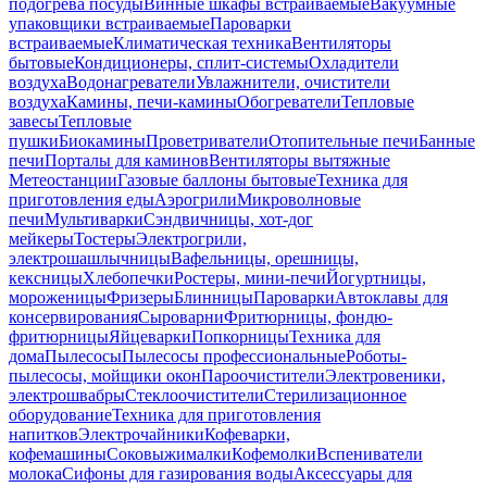
подогрева посуды
Винные шкафы встраиваемые
Вакуумные
упаковщики встраиваемые
Пароварки
встраиваемые
Климатическая техника
Вентиляторы
бытовые
Кондиционеры, сплит-системы
Охладители
воздуха
Водонагреватели
Увлажнители, очистители
воздуха
Камины, печи-камины
Обогреватели
Тепловые
завесы
Тепловые
пушки
Биокамины
Проветриватели
Отопительные печи
Банные
печи
Порталы для каминов
Вентиляторы вытяжные
Метеостанции
Газовые баллоны бытовые
Техника для
приготовления еды
Аэрогрили
Микроволновые
печи
Мультиварки
Сэндвичницы, хот-дог
мейкеры
Тостеры
Электрогрили,
электрошашлычницы
Вафельницы, орешницы,
кексницы
Хлебопечки
Ростеры, мини-печи
Йогуртницы,
мороженицы
Фризеры
Блинницы
Пароварки
Автоклавы для
консервирования
Сыроварни
Фритюрницы, фондю-
фритюрницы
Яйцеварки
Попкорницы
Техника для
дома
Пылесосы
Пылесосы профессиональные
Роботы-
пылесосы, мойщики окон
Пароочистители
Электровеники,
электрошвабры
Стеклоочистители
Стерилизационное
оборудование
Техника для приготовления
напитков
Электрочайники
Кофеварки,
кофемашины
Соковыжималки
Кофемолки
Вспениватели
молока
Сифоны для газирования воды
Аксессуары для