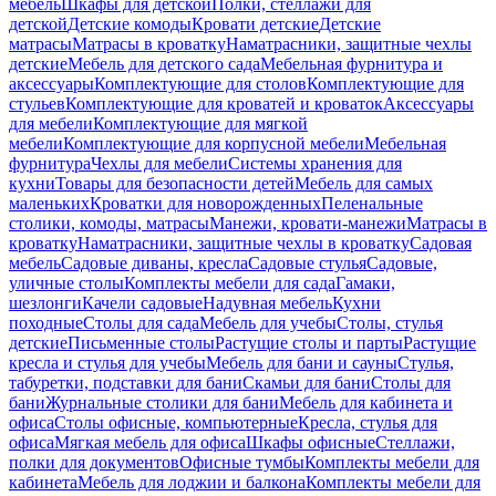
мебель
Шкафы для детской
Полки, стеллажи для
детской
Детские комоды
Кровати детские
Детские
матрасы
Матрасы в кроватку
Наматрасники, защитные чехлы
детские
Мебель для детского сада
Мебельная фурнитура и
аксессуары
Комплектующие для столов
Комплектующие для
стульев
Комплектующие для кроватей и кроваток
Аксессуары
для мебели
Комплектующие для мягкой
мебели
Комплектующие для корпусной мебели
Мебельная
фурнитура
Чехлы для мебели
Системы хранения для
кухни
Товары для безопасности детей
Мебель для самых
маленьких
Кроватки для новорожденных
Пеленальные
столики, комоды, матрасы
Манежи, кровати-манежи
Матрасы в
кроватку
Наматрасники, защитные чехлы в кроватку
Садовая
мебель
Садовые диваны, кресла
Садовые стулья
Садовые,
уличные столы
Комплекты мебели для сада
Гамаки,
шезлонги
Качели садовые
Надувная мебель
Кухни
походные
Столы для сада
Мебель для учебы
Столы, стулья
детские
Письменные столы
Растущие столы и парты
Растущие
кресла и стулья для учебы
Мебель для бани и сауны
Стулья,
табуретки, подставки для бани
Скамьи для бани
Столы для
бани
Журнальные столики для бани
Мебель для кабинета и
офиса
Столы офисные, компьютерные
Кресла, стулья для
офиса
Мягкая мебель для офиса
Шкафы офисные
Стеллажи,
полки для документов
Офисные тумбы
Комплекты мебели для
кабинета
Мебель для лоджии и балкона
Комплекты мебели для