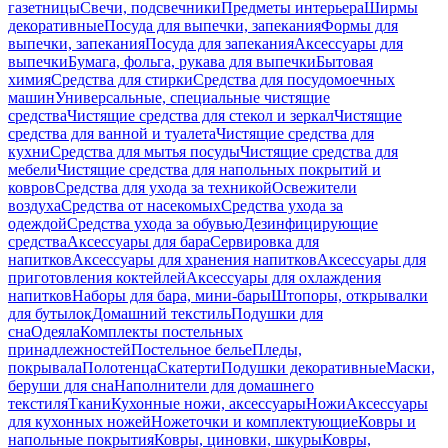
газетницы
Свечи, подсвечники
Предметы интерьера
Ширмы
декоративные
Посуда для выпечки, запекания
Формы для
выпечки, запекания
Посуда для запекания
Аксессуары для
выпечки
Бумага, фольга, рукава для выпечки
Бытовая
химия
Средства для стирки
Средства для посудомоечных
машин
Универсальные, специальные чистящие
средства
Чистящие средства для стекол и зеркал
Чистящие
средства для ванной и туалета
Чистящие средства для
кухни
Средства для мытья посуды
Чистящие средства для
мебели
Чистящие средства для напольных покрытий и
ковров
Средства для ухода за техникой
Освежители
воздуха
Средства от насекомых
Средства ухода за
одеждой
Средства ухода за обувью
Дезинфицирующие
средства
Аксессуары для бара
Сервировка для
напитков
Аксессуары для хранения напитков
Аксессуары для
приготовления коктейлей
Аксессуары для охлаждения
напитков
Наборы для бара, мини-бары
Штопоры, открывалки
для бутылок
Домашний текстиль
Подушки для
сна
Одеяла
Комплекты постельных
принадлежностей
Постельное белье
Пледы,
покрывала
Полотенца
Скатерти
Подушки декоративные
Маски,
беруши для сна
Наполнители для домашнего
текстиля
Ткани
Кухонные ножи, аксессуары
Ножи
Аксессуары
для кухонных ножей
Ножеточки и комплектующие
Ковры и
напольные покрытия
Ковры, циновки, шкуры
Ковры,