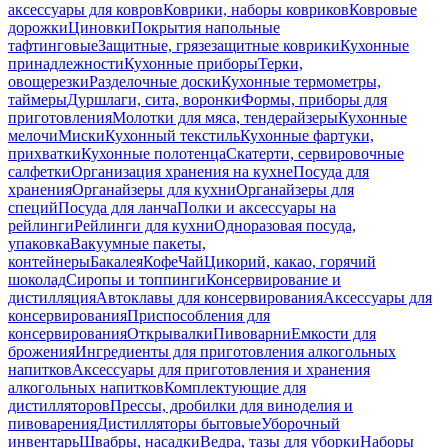
аксессуары для ковров
Коврики, наборы ковриков
Ковровые
дорожки
Циновки
Покрытия напольные
тафтинговые
Защитные, грязезащитные коврики
Кухонные
принадлежности
Кухонные приборы
Терки,
овощерезки
Разделочные доски
Кухонные термометры,
таймеры
Дуршлаги, сита, воронки
Формы, приборы для
приготовления
Молотки для мяса, тендерайзеры
Кухонные
мелочи
Миски
Кухонный текстиль
Кухонные фартуки,
прихватки
Кухонные полотенца
Скатерти, сервировочные
салфетки
Организация хранения на кухне
Посуда для
хранения
Органайзеры для кухни
Органайзеры для
специй
Посуда для ланча
Полки и аксессуары на
рейлинги
Рейлинги для кухни
Одноразовая посуда,
упаковка
Вакуумные пакеты,
контейнеры
Бакалея
Кофе
Чай
Цикорий, какао, горячий
шоколад
Сиропы и топпинги
Консервирование и
дистилляция
Автоклавы для консервирования
Аксессуары для
консервирования
Приспособления для
консервирования
Открывалки
Пивоварни
Емкости для
брожения
Ингредиенты для приготовления алкогольных
напитков
Аксессуары для приготовления и хранения
алкогольных напитков
Комплектующие для
дистилляторов
Прессы, дробилки для виноделия и
пивоварения
Дистилляторы бытовые
Уборочный
инвентарь
Швабры, насадки
Ведра, тазы для уборки
Наборы