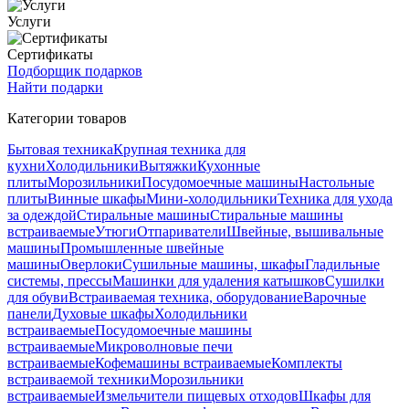
Услуги
Сертификаты
Подборщик подарков
Найти подарки
Категории товаров
Бытовая техника
Крупная техника для
кухни
Холодильники
Вытяжки
Кухонные
плиты
Морозильники
Посудомоечные машины
Настольные
плиты
Винные шкафы
Мини-холодильники
Техника для ухода
за одеждой
Стиральные машины
Стиральные машины
встраиваемые
Утюги
Отпариватели
Швейные, вышивальные
машины
Промышленные швейные
машины
Оверлоки
Сушильные машины, шкафы
Гладильные
системы, прессы
Машинки для удаления катышков
Сушилки
для обуви
Встраиваемая техника, оборудование
Варочные
панели
Духовые шкафы
Холодильники
встраиваемые
Посудомоечные машины
встраиваемые
Микроволновые печи
встраиваемые
Кофемашины встраиваемые
Комплекты
встраиваемой техники
Морозильники
встраиваемые
Измельчители пищевых отходов
Шкафы для