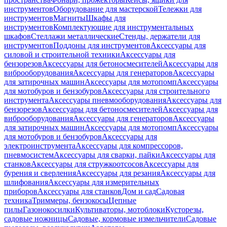
инструментов
Оборудование для мастерской
Тележки для
инструментов
Магниты
Шкафы для
инструментов
Комплектующие для инструментальных
шкафов
Стеллажи металлические
Стенды, держатели для
инструментов
Поддоны для инструментов
Аксессуары для
силовой и строительной техники
Аксессуары для
бензорезов
Аксессуары для бетоносмесителей
Аксессуары для
виброоборудования
Аксессуары для генераторов
Аксессуары
для затирочных машин
Аксессуары для мотопомп
Аксессуары
для мотобуров и бензобуров
Аксессуары для строительного
инструмента
Аксессуары пневмооборудования
Аксессуары для
бензорезов
Аксессуары для бетоносмесителей
Аксессуары для
виброоборудования
Аксессуары для генераторов
Аксессуары
для затирочных машин
Аксессуары для мотопомп
Аксессуары
для мотобуров и бензобуров
Аксессуары для
электроинструмента
Аксессуары для компрессоров,
пневмосистем
Аксессуары для сварки, пайки
Аксессуары для
станков
Аксессуары для стружкоотсосов
Аксессуары для
бурения и сверления
Аксессуары для резания
Аксессуары для
шлифования
Аксессуары для измерительных
приборов
Аксессуары для станков
Дом и сад
Садовая
техника
Триммеры, бензокосы
Цепные
пилы
Газонокосилки
Культиваторы, мотоблоки
Кусторезы,
садовые ножницы
Садовые, кормовые измельчители
Садовые