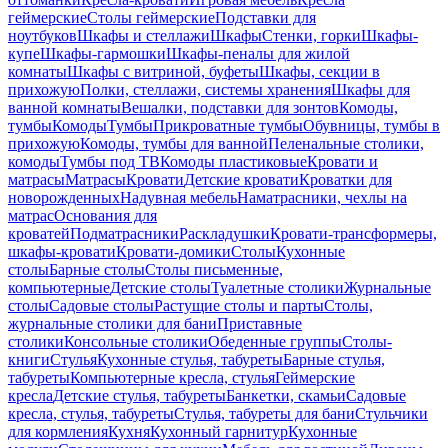
геймерские
Столы геймерские
Подставки для
ноутбуков
Шкафы и стеллажи
Шкафы
Стенки, горки
Шкафы-
купе
Шкафы-гармошки
Шкафы-пеналы для жилой
комнаты
Шкафы с витриной, буфеты
Шкафы, секции в
прихожую
Полки, стеллажи, системы хранения
Шкафы для
ванной комнаты
Вешалки, подставки для зонтов
Комоды,
тумбы
Комоды
Тумбы
Прикроватные тумбы
Обувницы, тумбы в
прихожую
Комоды, тумбы для ванной
Пеленальные столики,
комоды
Тумбы под ТВ
Комоды пластиковые
Кровати и
матрасы
Матрасы
Кровати
Детские кровати
Кроватки для
новорожденных
Надувная мебель
Наматрасники, чехлы на
матрас
Основания для
кроватей
Подматрасники
Раскладушки
Кровати-трансформеры,
шкафы-кровати
Кровати-домики
Столы
Кухонные
столы
Барные столы
Столы письменные,
компьютерные
Детские столы
Туалетные столики
Журнальные
столы
Садовые столы
Растущие столы и парты
Столы,
журнальные столики для бани
Приставные
столики
Консольные столики
Обеденные группы
Столы-
книги
Стулья
Кухонные стулья, табуреты
Барные стулья,
табуреты
Компьютерные кресла, стулья
Геймерские
кресла
Детские стулья, табуреты
Банкетки, скамьи
Садовые
кресла, стулья, табуреты
Стулья, табуреты для бани
Стульчики
для кормления
Кухня
Кухонный гарнитур
Кухонные