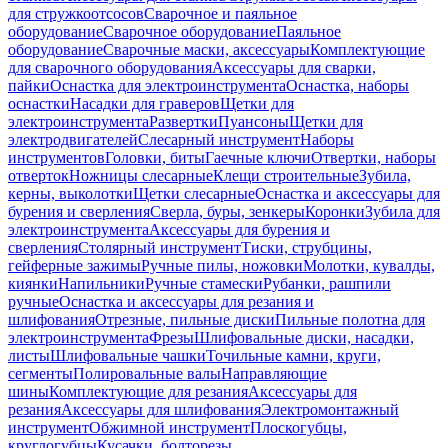
для стружкоотсосов
Сварочное и паяльное
оборудование
Сварочное оборудование
Паяльное
оборудование
Сварочные маски, аксессуары
Комплектующие
для сварочного оборудования
Аксессуары для сварки,
пайки
Оснастка для электроинструмента
Оснастка, наборы
оснастки
Насадки для граверов
Щетки для
электроинструмента
Развертки
Пуансоны
Щетки для
электродвигателей
Слесарный инструмент
Наборы
инструментов
Головки, биты
Гаечные ключи
Отвертки, наборы
отверток
Ножницы слесарные
Клещи строительные
Зубила,
керны, выколотки
Щетки слесарные
Оснастка и аксессуары для
бурения и сверления
Сверла, буры, зенкеры
Коронки
Зубила для
электроинструмента
Аксессуары для бурения и
сверления
Столярный инструмент
Тиски, струбцины,
гейферные зажимы
Ручные пилы, ножовки
Молотки, кувалды,
киянки
Напильники
Ручные стамески
Рубанки, рашпили
ручные
Оснастка и аксессуары для резания и
шлифования
Отрезные, пильные диски
Пильные полотна для
электроинструмента
Фрезы
Шлифовальные диски, насадки,
листы
Шлифовальные чашки
Точильные камни, круги,
сегменты
Полировальные валы
Направляющие
шины
Комплектующие для резания
Аксессуары для
резания
Аксессуары для шлифования
Электромонтажный
инструмент
Обжимной инструмент
Плоскогубцы,
круглогубцы
Кусачки, болторезы,