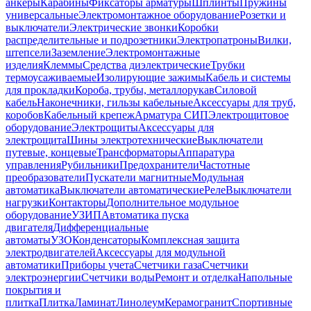
анкеры
Карабины
Фиксаторы арматуры
Шплинты
Пружины
универсальные
Электромонтажное оборудование
Розетки и
выключатели
Электрические звонки
Коробки
распределительные и подрозетники
Электропатроны
Вилки,
штепсели
Заземление
Электромонтажные
изделия
Клеммы
Средства диэлектрические
Трубки
термоусаживаемые
Изолирующие зажимы
Кабель и системы
для прокладки
Короба, трубы, металлорукав
Силовой
кабель
Наконечники, гильзы кабельные
Аксессуары для труб,
коробов
Кабельный крепеж
Арматура СИП
Электрощитовое
оборудование
Электрощиты
Аксессуары для
электрощита
Шины электротехнические
Выключатели
путевые, концевые
Трансформаторы
Аппаратура
управления
Рубильники
Предохранители
Частотные
преобразователи
Пускатели магнитные
Модульная
автоматика
Выключатели автоматические
Реле
Выключатели
нагрузки
Контакторы
Дополнительное модульное
оборудование
УЗИП
Автоматика пуска
двигателя
Дифференциальные
автоматы
УЗО
Конденсаторы
Комплексная защита
электродвигателей
Аксессуары для модульной
автоматики
Приборы учета
Счетчики газа
Счетчики
электроэнергии
Счетчики воды
Ремонт и отделка
Напольные
покрытия и
плитка
Плитка
Ламинат
Линолеум
Керамогранит
Спортивные