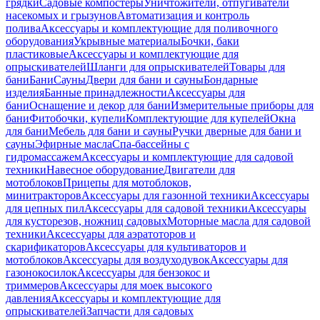
грядки
Садовые компостеры
Уничтожители, отпугиватели
насекомых и грызунов
Автоматизация и контроль
полива
Аксессуары и комплектующие для поливочного
оборудования
Укрывные материалы
Бочки, баки
пластиковые
Аксессуары и комплектующие для
опрыскивателей
Шланги для опрыскивателей
Товары для
бани
Бани
Сауны
Двери для бани и сауны
Бондарные
изделия
Банные принадлежности
Аксессуары для
бани
Оснащение и декор для бани
Измерительные приборы для
бани
Фитобочки, купели
Комплектующие для купелей
Окна
для бани
Мебель для бани и сауны
Ручки дверные для бани и
сауны
Эфирные масла
Спа-бассейны с
гидромассажем
Аксессуары и комплектующие для садовой
техники
Навесное оборудование
Двигатели для
мотоблоков
Прицепы для мотоблоков,
минитракторов
Аксессуары для газонной техники
Аксессуары
для цепных пил
Аксессуары для садовой техники
Аксессуары
для кусторезов, ножниц садовых
Моторные масла для садовой
техники
Аксессуары для аэратоторов и
скарификаторов
Аксессуары для культиваторов и
мотоблоков
Аксессуары для воздуходувок
Аксессуары для
газонокосилок
Аксессуары для бензокос и
триммеров
Аксессуары для моек высокого
давления
Аксессуары и комплектующие для
опрыскивателей
Запчасти для садовых