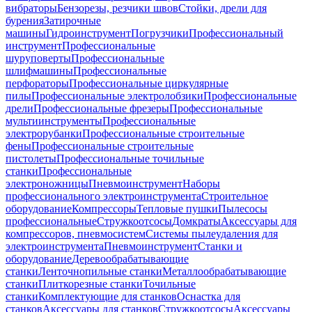
вибраторы
Бензорезы, резчики швов
Стойки, дрели для
бурения
Затирочные
машины
Гидроинструмент
Погрузчики
Профессиональный
инструмент
Профессиональные
шуруповерты
Профессиональные
шлифмашины
Профессиональные
перфораторы
Профессиональные циркулярные
пилы
Профессиональные электролобзики
Профессиональные
дрели
Профессиональные фрезеры
Профессиональные
мультиинструменты
Профессиональные
электрорубанки
Профессиональные строительные
фены
Профессиональные строительные
пистолеты
Профессиональные точильные
станки
Профессиональные
электроножницы
Пневмоинструмент
Наборы
профессионального электроинструмента
Строительное
оборудование
Компрессоры
Тепловые пушки
Пылесосы
профессиональные
Стружкоотсосы
Домкраты
Аксессуары для
компрессоров, пневмосистем
Системы пылеудаления для
электроинструмента
Пневмоинструмент
Станки и
оборудование
Деревообрабатывающие
станки
Ленточнопильные станки
Металлообрабатывающие
станки
Плиткорезные станки
Точильные
станки
Комплектующие для станков
Оснастка для
станков
Аксессуары для станков
Стружкоотсосы
Аксессуары