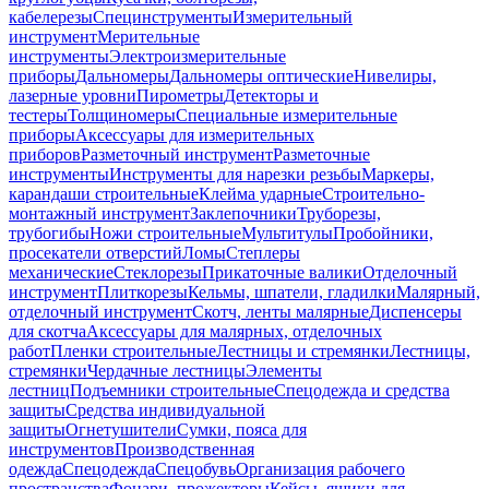
кабелерезы
Специнструменты
Измерительный
инструмент
Мерительные
инструменты
Электроизмерительные
приборы
Дальномеры
Дальномеры оптические
Нивелиры,
лазерные уровни
Пирометры
Детекторы и
тестеры
Толщиномеры
Специальные измерительные
приборы
Аксессуары для измерительных
приборов
Разметочный инструмент
Разметочные
инструменты
Инструменты для нарезки резьбы
Маркеры,
карандаши строительные
Клейма ударные
Строительно-
монтажный инструмент
Заклепочники
Труборезы,
трубогибы
Ножи строительные
Мультитулы
Пробойники,
просекатели отверстий
Ломы
Степлеры
механические
Стеклорезы
Прикаточные валики
Отделочный
инструмент
Плиткорезы
Кельмы, шпатели, гладилки
Малярный,
отделочный инструмент
Скотч, ленты малярные
Диспенсеры
для скотча
Аксессуары для малярных, отделочных
работ
Пленки строительные
Лестницы и стремянки
Лестницы,
стремянки
Чердачные лестницы
Элементы
лестниц
Подъемники строительные
Спецодежда и средства
защиты
Средства индивидуальной
защиты
Огнетушители
Сумки, пояса для
инструментов
Производственная
одежда
Спецодежда
Спецобувь
Организация рабочего
пространства
Фонари, прожекторы
Кейсы, ящики для