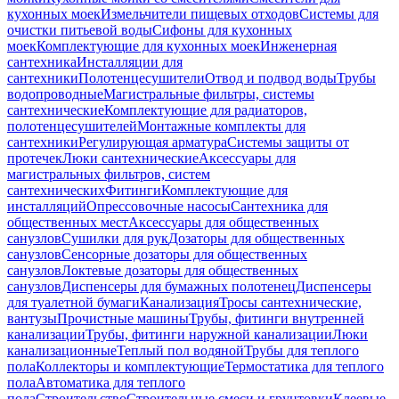
кухонных моек
Измельчители пищевых отходов
Системы для
очистки питьевой воды
Сифоны для кухонных
моек
Комплектующие для кухонных моек
Инженерная
сантехника
Инсталляции для
сантехники
Полотенцесушители
Отвод и подвод воды
Трубы
водопроводные
Магистральные фильтры, системы
сантехнические
Комплектующие для радиаторов,
полотенцесушителей
Монтажные комплекты для
сантехники
Регулирующая арматура
Системы защиты от
протечек
Люки сантехнические
Аксессуары для
магистральных фильтров, систем
сантехнических
Фитинги
Комплектующие для
инсталляций
Опрессовочные насосы
Сантехника для
общественных мест
Аксессуары для общественных
санузлов
Сушилки для рук
Дозаторы для общественных
санузлов
Сенсорные дозаторы для общественных
санузлов
Локтевые дозаторы для общественных
санузлов
Диспенсеры для бумажных полотенец
Диспенсеры
для туалетной бумаги
Канализация
Тросы сантехнические,
вантузы
Прочистные машины
Трубы, фитинги внутренней
канализации
Трубы, фитинги наружной канализации
Люки
канализационные
Теплый пол водяной
Трубы для теплого
пола
Коллекторы и комплектующие
Термостатика для теплого
пола
Автоматика для теплого
пола
Строительство
Строительные смеси и грунтовки
Клеевые