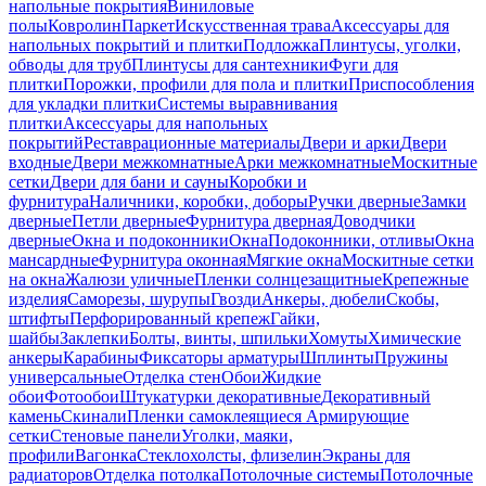
напольные покрытия
Виниловые
полы
Ковролин
Паркет
Искусственная трава
Аксессуары для
напольных покрытий и плитки
Подложка
Плинтусы, уголки,
обводы для труб
Плинтусы для сантехники
Фуги для
плитки
Порожки, профили для пола и плитки
Приспособления
для укладки плитки
Системы выравнивания
плитки
Аксессуары для напольных
покрытий
Реставрационные материалы
Двери и арки
Двери
входные
Двери межкомнатные
Арки межкомнатные
Москитные
сетки
Двери для бани и сауны
Коробки и
фурнитура
Наличники, коробки, доборы
Ручки дверные
Замки
дверные
Петли дверные
Фурнитура дверная
Доводчики
дверные
Окна и подоконники
Окна
Подоконники, отливы
Окна
мансардные
Фурнитура оконная
Мягкие окна
Москитные сетки
на окна
Жалюзи уличные
Пленки солнцезащитные
Крепежные
изделия
Саморезы, шурупы
Гвозди
Анкеры, дюбели
Скобы,
штифты
Перфорированный крепеж
Гайки,
шайбы
Заклепки
Болты, винты, шпильки
Хомуты
Химические
анкеры
Карабины
Фиксаторы арматуры
Шплинты
Пружины
универсальные
Отделка стен
Обои
Жидкие
обои
Фотообои
Штукатурки декоративные
Декоративный
камень
Скинали
Пленки самоклеящиеся
Армирующие
сетки
Стеновые панели
Уголки, маяки,
профили
Вагонка
Стеклохолсты, флизелин
Экраны для
радиаторов
Отделка потолка
Потолочные системы
Потолочные