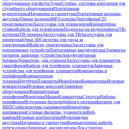
оборудования для фотостудии
Стойки, системы крепления для
студийного оборудования
Портативная
аудиотехника
Наушники и гарнитуры
Портативные колонки,
акустика
Умные колонки
MP3-плееры
Диктофоны
CD-
проигрыватели
Аксессуары для телевизоров
Кронштейны,
стойки
Кабели для телевизоров
Подписки на видеосервисы
ТВ-
антенны
ТВ-тюнеры
Аксессуары для ТВ
Аксессуары для
проектора
Очки 3D
Средства для ухода за
электроникой
Кабели, переходники
Аксессуары для
портативных устройств
Портативные аккумуляторы
Элементы
питания, зарядные устройства
Аккумуляторные
батареи
Держатели, док-станции
Аксессуары для планшетов,
смартфонов
Кабели для телефонов, планшетов
Зарядные
устройства для телефонов, планшетов
Компьютеры и
периферия
Компьютерная
техника
Ноутбуки
Планшеты
Моноблоки
Компьютеры
Игровые
компьютеры
Игровые консоли
Серверное
оборудование
Компьютерная
периферия
Мониторы
Мыши
Клавиатуры
Стилусы
Наборы
периферии
Источники бесперебойного питания
Батареи для
ИБП
Стабилизаторы напряжения
Инверторы
напряжения
Сетевые фильтры, удлинители
Веб-
камеры
Игровые контроллеры
Мультимедиа
акустика
Наушники и гарнитуры
Компьютерные кабели,
переходники
Зарядные, аккумуляторы
Док-станции,