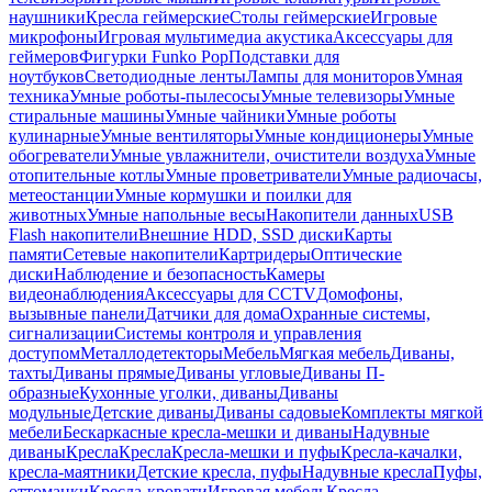
наушники
Кресла геймерские
Столы геймерские
Игровые
микрофоны
Игровая мультимедиа акустика
Аксессуары для
геймеров
Фигурки Funko Pop
Подставки для
ноутбуков
Светодиодные ленты
Лампы для мониторов
Умная
техника
Умные роботы-пылесосы
Умные телевизоры
Умные
стиральные машины
Умные чайники
Умные роботы
кулинарные
Умные вентиляторы
Умные кондиционеры
Умные
обогреватели
Умные увлажнители, очистители воздуха
Умные
отопительные котлы
Умные проветриватели
Умные радиочасы,
метеостанции
Умные кормушки и поилки для
животных
Умные напольные весы
Накопители данных
USB
Flash накопители
Внешние HDD, SSD диски
Карты
памяти
Сетевые накопители
Картридеры
Оптические
диски
Наблюдение и безопасность
Камеры
видеонаблюдения
Аксессуары для CCTV
Домофоны,
вызывные панели
Датчики для дома
Охранные системы,
сигнализации
Системы контроля и управления
доступом
Металлодетекторы
Мебель
Мягкая мебель
Диваны,
тахты
Диваны прямые
Диваны угловые
Диваны П-
образные
Кухонные уголки, диваны
Диваны
модульные
Детские диваны
Диваны садовые
Комплекты мягкой
мебели
Бескаркасные кресла-мешки и диваны
Надувные
диваны
Кресла
Кресла
Кресла-мешки и пуфы
Кресла-качалки,
кресла-маятники
Детские кресла, пуфы
Надувные кресла
Пуфы,
оттоманки
Кресла-кровати
Игровая мебель
Кресла