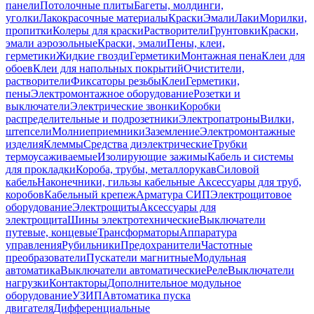
панели
Потолочные плиты
Багеты, молдинги,
уголки
Лакокрасочные материалы
Краски
Эмали
Лаки
Морилки,
пропитки
Колеры для краски
Растворители
Грунтовки
Краски,
эмали аэрозольные
Краски, эмали
Пены, клеи,
герметики
Жидкие гвозди
Герметики
Монтажная пена
Клеи для
обоев
Клеи для напольных покрытий
Очистители,
растворители
Фиксаторы резьбы
Клеи
Герметики,
пены
Электромонтажное оборудование
Розетки и
выключатели
Электрические звонки
Коробки
распределительные и подрозетники
Электропатроны
Вилки,
штепсели
Молниеприемники
Заземление
Электромонтажные
изделия
Клеммы
Средства диэлектрические
Трубки
термоусаживаемые
Изолирующие зажимы
Кабель и системы
для прокладки
Короба, трубы, металлорукав
Силовой
кабель
Наконечники, гильзы кабельные
Аксессуары для труб,
коробов
Кабельный крепеж
Арматура СИП
Электрощитовое
оборудование
Электрощиты
Аксессуары для
электрощита
Шины электротехнические
Выключатели
путевые, концевые
Трансформаторы
Аппаратура
управления
Рубильники
Предохранители
Частотные
преобразователи
Пускатели магнитные
Модульная
автоматика
Выключатели автоматические
Реле
Выключатели
нагрузки
Контакторы
Дополнительное модульное
оборудование
УЗИП
Автоматика пуска
двигателя
Дифференциальные