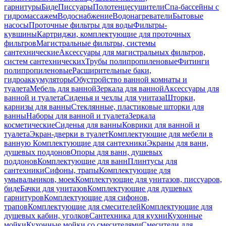
гарнитуры
Биде
Писсуары
Полотенцесушители
Спа-бассейны с
гидромассажем
Водоснабжение
Водонагреватели
Бытовые
насосы
Проточные фильтры для воды
Фильтры-
кувшины
Картриджи, комплектующие для проточных
фильтров
Магистральные фильтры, системы
сантехнические
Аксессуары для магистральных фильтров,
систем сантехнических
Трубы полипропиленовые
Фитинги
полипропиленовые
Расширительные баки,
гидроаккумуляторы
Обустройство ванной комнаты и
туалета
Мебель для ванной
Зеркала для ванной
Аксессуары для
ванной и туалета
Сиденья и чехлы для унитаза
Шторки,
карнизы для ванны
Стеклянные, пластиковые шторки для
ванны
Наборы для ванной и туалета
Зеркала
косметические
Сиденья для ванны
Коврики для ванной и
туалета
Экран-дверки в туалет
Комплектующие для мебели в
ванную
Комплектующие для сантехники
Экраны для ванн,
душевых поддонов
Опоры для ванн, душевых
поддонов
Комплектующие для ванн
Плинтусы для
сантехники
Сифоны, трапы
Комплектующие для
умывальников, моек
Комплектующие для унитазов, писсуаров,
биде
Бачки для унитазов
Комплектующие для душевых
гарнитуров
Комплектующие для сифонов,
трапов
Комплектующие для смесителей
Комплектующие для
душевых кабин, уголков
Сантехника для кухни
Кухонные
мойки
Кухонные мойки со смесителями
Смесители для