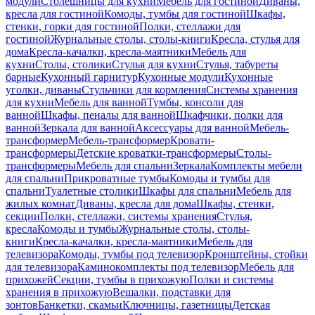
модули
Столешницы для кухни
Мебель для гостиной
Диваны,
кресла для гостиной
Комоды, тумбы для гостиной
Шкафы,
стенки, горки для гостиной
Полки, стеллажи для
гостиной
Журнальные столы, столы-книги
Кресла, стулья для
дома
Кресла-качалки, кресла-маятники
Мебель для
кухни
Столы, столики
Стулья для кухни
Стулья, табуреты
барные
Кухонный гарнитур
Кухонные модули
Кухонные
уголки, диваны
Стульчики для кормления
Системы хранения
для кухни
Мебель для ванной
Тумбы, консоли для
ванной
Шкафы, пеналы для ванной
Шкафчики, полки для
ванной
Зеркала для ванной
Аксессуары для ванной
Мебель-
трансформер
Мебель-трансформер
Кровати-
трансформеры
Детские кроватки-трансформеры
Столы-
трансформеры
Мебель для спальни
Зеркала
Комплекты мебели
для спальни
Прикроватные тумбы
Комоды и тумбы для
спальни
Туалетные столики
Шкафы для спальни
Мебель для
жилых комнат
Диваны, кресла для дома
Шкафы, стенки,
секции
Полки, стеллажи, системы хранения
Стулья,
кресла
Комоды и тумбы
Журнальные столы, столы-
книги
Кресла-качалки, кресла-маятники
Мебель для
телевизора
Комоды, тумбы под телевизор
Кронштейны, стойки
для телевизора
Каминокомплекты под телевизор
Мебель для
прихожей
Секции, тумбы в прихожую
Полки и системы
хранения в прихожую
Вешалки, подставки для
зонтов
Банкетки, скамьи
Ключницы, газетницы
Детская