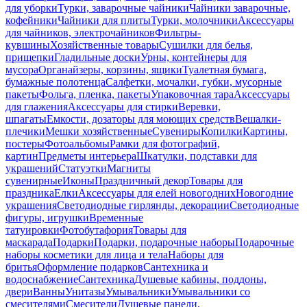
для уборки
Турки, заварочные чайники
Чайники заварочные,
кофейники
Чайники для плиты
Турки, молочники
Аксессуары
для чайников, электрочайников
Фильтры-
кувшины
Хозяйственные товары
Сушилки для белья,
прищепки
Гладильные доски
Урны, контейнеры для
мусора
Органайзеры, корзины, ящики
Туалетная бумага,
бумажные полотенца
Салфетки, мочалки, губки, мусорные
пакеты
Фольга, пленка, пакеты
Упаковочная тара
Аксессуары
для глажения
Аксессуары для стирки
Веревки,
шпагаты
Емкости, дозаторы для моющих средств
Вешалки-
плечики
Мешки хозяйственные
Сувениры
Копилки
Картины,
постеры
Фотоальбомы
Рамки для фотографий,
картин
Предметы интерьера
Шкатулки, подставки для
украшений
Статуэтки
Магниты
сувенирные
Иконы
Праздничный декор
Товары для
праздника
Елки
Аксессуары для елей новогодних
Новогодние
украшения
Светодиодные гирлянды, декорации
Светодиодные
фигуры, игрушки
Временные
татуировки
Фотобутафория
Товары для
маскарада
Подарки
Подарки, подарочные наборы
Подарочные
наборы косметики для лица и тела
Наборы для
бритья
Оформление подарков
Сантехника и
водоснабжение
Сантехника
Душевые кабины, поддоны,
двери
Ванны
Унитазы
Умывальники
Умывальники со
смесителями
Смесители
Душевые панели,