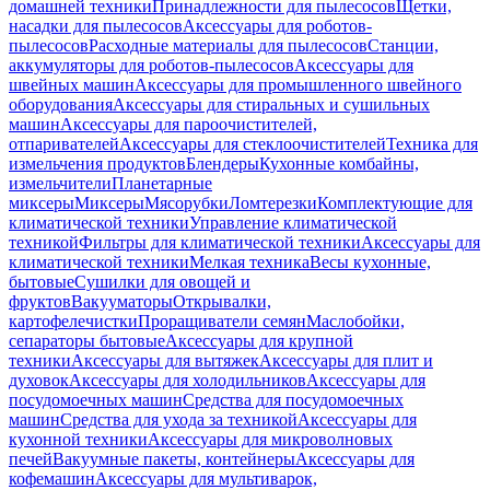
домашней техники
Принадлежности для пылесосов
Щетки,
насадки для пылесосов
Аксессуары для роботов-
пылесосов
Расходные материалы для пылесосов
Станции,
аккумуляторы для роботов-пылесосов
Аксессуары для
швейных машин
Аксессуары для промышленного швейного
оборудования
Аксессуары для стиральных и сушильных
машин
Аксессуары для пароочистителей,
отпаривателей
Аксессуары для стеклоочистителей
Техника для
измельчения продуктов
Блендеры
Кухонные комбайны,
измельчители
Планетарные
миксеры
Миксеры
Мясорубки
Ломтерезки
Комплектующие для
климатической техники
Управление климатической
техникой
Фильтры для климатической техники
Аксессуары для
климатической техники
Мелкая техника
Весы кухонные,
бытовые
Сушилки для овощей и
фруктов
Вакууматоры
Открывалки,
картофелечистки
Проращиватели семян
Маслобойки,
сепараторы бытовые
Аксессуары для крупной
техники
Аксессуары для вытяжек
Аксессуары для плит и
духовок
Аксессуары для холодильников
Аксессуары для
посудомоечных машин
Средства для посудомоечных
машин
Средства для ухода за техникой
Аксессуары для
кухонной техники
Аксессуары для микроволновых
печей
Вакуумные пакеты, контейнеры
Аксессуары для
кофемашин
Аксессуары для мультиварок,