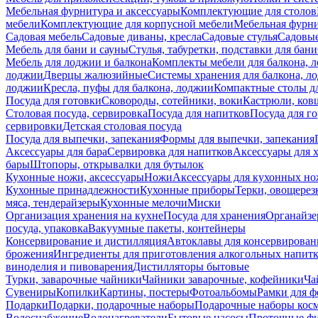
Мебельная фурнитура и аксессуары
Комплектующие для столов
мебели
Комплектующие для корпусной мебели
Мебельная фурн
Садовая мебель
Садовые диваны, кресла
Садовые стулья
Садовые
Мебель для бани и сауны
Стулья, табуретки, подставки для бани
Мебель для лоджии и балкона
Комплекты мебели для балкона, 
лоджии
Дверцы жалюзийные
Системы хранения для балкона, л
лоджии
Кресла, пуфы для балкона, лоджии
Компактные столы дл
Посуда для готовки
Сковороды, сотейники, воки
Кастрюли, ков
Столовая посуда, сервировка
Посуда для напитков
Посуда для г
сервировки
Детская столовая посуда
Посуда для выпечки, запекания
Формы для выпечки, запекания
Аксессуары для бара
Сервировка для напитков
Аксессуары для 
бары
Штопоры, открывалки для бутылок
Кухонные ножи, аксессуары
Ножи
Аксессуары для кухонных н
Кухонные принадлежности
Кухонные приборы
Терки, овощерез
мяса, тендерайзеры
Кухонные мелочи
Миски
Организация хранения на кухне
Посуда для хранения
Органайзе
посуда, упаковка
Вакуумные пакеты, контейнеры
Консервирование и дистилляция
Автоклавы для консервирован
брожения
Ингредиенты для приготовления алкогольных напит
виноделия и пивоварения
Дистилляторы бытовые
Турки, заварочные чайники
Чайники заварочные, кофейники
Ча
Сувениры
Копилки
Картины, постеры
Фотоальбомы
Рамки для ф
Подарки
Подарки, подарочные наборы
Подарочные наборы косм
Водоснабжение
Водонагреватели
Бытовые насосы
Проточные фи