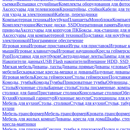
съемки
Вспышки студийные
Комплекты оборудования для фото
Аксессуары для телевизоров
Кронштейны, стойки
Кабели для т
для ухода за электроникой
Кабели, переходники
Компьютерная техника
Ноутбуки
Планшеты
Моноблоки
Компью
Комплектующие
Жесткие диски, SSD
Оперативная память
Видео
приводы
Аксессуары для корпусов ПК
Боксы, док-станции для 
Аксессуары для компьютерной техники
Подставки для ноутбук
электроникой
Программное обеспечение
Игровая зона
Игровые приставки
Игры для приставок
Игровые 
мыши
Игровые клавиатуры
Игровые наушники
Кресла геймерск
Pop
Подставки для ноутбуков
Светодиодные ленты
Лампы для м
Накопители данных
USB Flash накопители
Внешние HDD, SSD 
Мягкая мебель
Диваны, тахты
Диваны прямые
Диваны угловые
Д
мебели
Бескаркасные кресла-мешки и диваны
Надувные диваны
Игровая мебель
Кресла геймерские
Столы геймерские
Подставки
Комоды, тумбы
Комоды
Тумбы
Прикроватные тумбы
Обувницы, 
Столы
Кухонные столы
Барные столы
Столы письменные, комп
столики для бани
Приставные столики
Консольные столики
Обе
Кухня
Кухонный гарнитур
Кухонные модули
Столешницы для к
Мебель для кухни
Столы, столики
Стулья для кухни
Стулья, таб
кухни
Мебель-трансформер
Мебель-трансформер
Кровати-трансформе
Мебель для жилых комнат
Диваны, кресла для дома
Шкафы, стен
кресла-маятники
Мебель для прихожей
Секции, тумбы в прихожую
Полки и сист