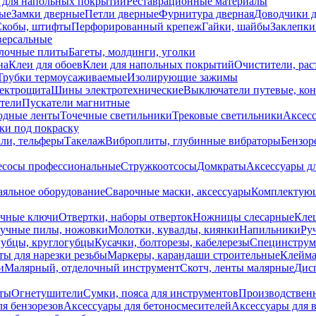
 для напольных покрытий
Реставрационные материалы
ые
Замки дверные
Петли дверные
Фурнитура дверная
Доводчики 
Скобы, штифты
Перфорированный крепеж
Гайки, шайбы
Заклепки
ерсальные
лочные плиты
Багеты, молдинги, уголки
на
Клеи для обоев
Клеи для напольных покрытий
Очистители, рас
Трубки термоусаживаемые
Изолирующие зажимы
лектрощита
Шины электротехнические
Выключатели путевые, ко
атели
Пускатели магнитные
одные ленты
Точечные светильники
Трековые светильники
Аксесс
и под покраску
ли, тельферы
Такелаж
Виброплиты, глубинные вибраторы
Бензор
сосы профессиональные
Стружкоотсосы
Домкраты
Аксессуары д
аяльное оборудование
Сварочные маски, аксессуары
Комплектующ
ечные ключи
Отвертки, наборы отверток
Ножницы слесарные
Кле
учные пилы, ножовки
Молотки, кувалды, киянки
Напильники
Ру
убцы, круглогубцы
Кусачки, болторезы, кабелерезы
Специнструм
ы для нарезки резьбы
Маркеры, карандаши строительные
Клейма
и
Малярный, отделочный инструмент
Скотч, ленты малярные
Дисп
иты
Огнетушители
Сумки, пояса для инструментов
Производствен
я бензорезов
Аксессуары для бетоносмесителей
Аксессуары для 