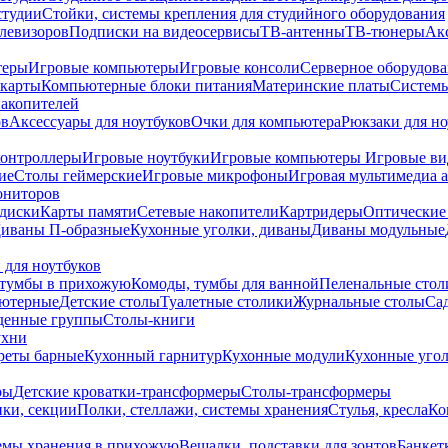
студии
Стойки, системы крепления для студийного оборудования
елевизоров
Подписки на видеосервисы
ТВ-антенны
ТВ-тюнеры
Ак
теры
Игровые компьютеры
Игровые консоли
Серверное оборудов
карты
Компьютерные блоки питания
Материнские платы
Системы
накопителей
ов
Аксессуары для ноутбуков
Очки для компьютера
Рюкзаки для но
контроллеры
Игровые ноутбуки
Игровые компьютеры
Игровые ви
ие
Столы геймерские
Игровые микрофоны
Игровая мультимедиа 
ониторов
диски
Карты памяти
Сетевые накопители
Картридеры
Оптические
иваны П-образные
Кухонные уголки, диваны
Диваны модульные
 для ноутбуков
тумбы в прихожую
Комоды, тумбы для ванной
Пеленальные стол
ьютерные
Детские столы
Туалетные столики
Журнальные столы
Са
денные группы
Столы-книги
ухни
уреты барные
Кухонный гарнитур
Кухонные модули
Кухонные угол
ры
Детские кроватки-трансформеры
Столы-трансформеры
ки, секции
Полки, стеллажи, системы хранения
Стулья, кресла
Ко
емы хранения в прихожую
Вешалки, подставки для зонтов
Банкет