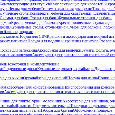
Комплектующие для стульев
Комплектующие для кроватей и кро
итура
Чехлы для мебели
Системы хранения для кухни
Товары для 
, уличные столы
Комплекты мебели для сада
Гамаки, шезлонги
Ка
Скамьи для бани
Столы для бани
Журнальные столики для бани
лоджии
Кресла-мешки для балкона
Кресла подвесные, стулья садо
оджии
Журнальные столы, столы-книги
Тумбы для балкона, лодж
я балкона, лоджии
ши, казаны
Посуда для СВЧ
Крышки и аксессуары для посуды
Гаст
орячих напитков
Посуда для подачи и хранения напитков
Столовы
Посуда для запекания
Аксессуары для выпечки
Бумага, фольга, р
хранения напитков
Аксессуары для приготовления коктейлей
Аксе
ожей
Ножеточки и комплектующие
ки
Разделочные доски
Кухонные термометры, таймеры
Дуршлаги, 
ры для кухни
Органайзеры для специй
Посуда для ланча
Полки и 
ия
Аксессуары для консервирования
Приспособления для консер
ков
Аксессуары для приготовления и хранения алкогольных напи
йники для плиты
Турки, молочники
Аксессуары для чайников, э
отографий, картин
Предметы интерьера
Шкатулки, подставки дл
етики для лица и тела
Наборы для бритья
Оформление подарков
льтры для воды
Фильтры-кувшины
Картриджи, комплектующие д