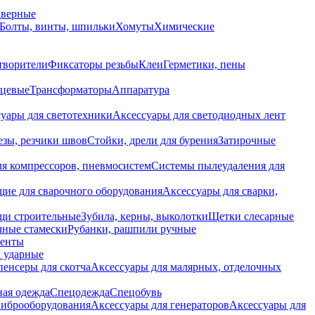
дверные
Болты, винты, шпильки
Хомуты
Химические
творители
Фиксаторы резьбы
Клеи
Герметики, пены
нцевые
Трансформаторы
Аппаратура
уары для светотехники
Аксессуары для светодиодных лент
езы, резчики швов
Стойки, дрели для бурения
Затирочные
ля компрессоров, пневмосистем
Системы пылеудаления для
ие для сварочного оборудования
Аксессуары для сварки,
щи строительные
Зубила, керны, выколотки
Щетки слесарные
чные стамески
Рубанки, рашпили ручные
енты
 ударные
енсеры для скотча
Аксессуары для малярных, отделочных
ная одежда
Спецодежда
Спецобувь
виброоборудования
Аксессуары для генераторов
Аксессуары для