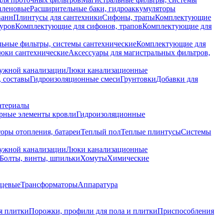
иленовые
Расширительные баки, гидроаккумуляторы
ванн
Плинтусы для сантехники
Сифоны, трапы
Комплектующие
уров
Комплектующие для сифонов, трапов
Комплектующие для
ьные фильтры, системы сантехнические
Комплектующие для
юки сантехнические
Аксессуары для магистральных фильтров,
ружной канализации
Люки канализационные
 составы
Гидроизоляционные смеси
Грунтовки
Добавки для
атериалы
рные элементы кровли
Гидроизоляционные
оры отопления, батареи
Теплый пол
Теплые плинтусы
Системы
ружной канализации
Люки канализационные
Болты, винты, шпильки
Хомуты
Химические
нцевые
Трансформаторы
Аппаратура
я плитки
Порожки, профили для пола и плитки
Приспособления