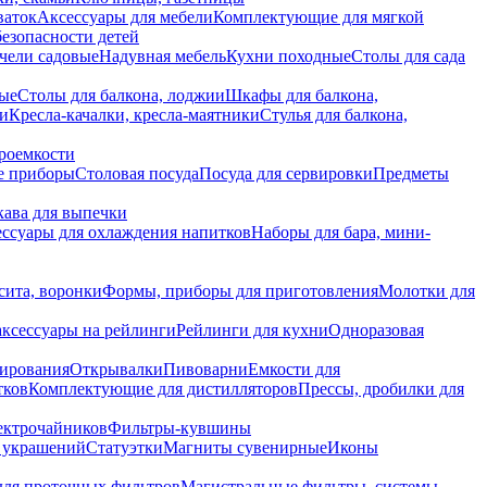
ваток
Аксессуары для мебели
Комплектующие для мягкой
безопасности детей
чели садовые
Надувная мебель
Кухни походные
Столы для сада
вые
Столы для балкона, лоджии
Шкафы для балкона,
ии
Кресла-качалки, кресла-маятники
Стулья для балкона,
роемкости
е приборы
Столовая посуда
Посуда для сервировки
Предметы
укава для выпечки
ссуары для охлаждения напитков
Наборы для бара, мини-
сита, воронки
Формы, приборы для приготовления
Молотки для
аксессуары на рейлинги
Рейлинги для кухни
Одноразовая
вирования
Открывалки
Пивоварни
Емкости для
тков
Комплектующие для дистилляторов
Прессы, дробилки для
лектрочайников
Фильтры-кувшины
я украшений
Статуэтки
Магниты сувенирные
Иконы
ля проточных фильтров
Магистральные фильтры, системы