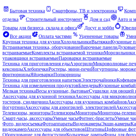
Бытовая техника
Смартфоны, ТВ и электроника
Комп
отделка
Строительный инструмент
Дом и сад
Авто и 
Товары для бизнеса, склада и офиса
Досуг и хобби
Ювели
Все акции
Оплата частями
Уцененные товары
Умны
Крупная техника для кухни
Холодильники
Вытяжки
Кухонные 
Встраиваемая техника, оборудование
Варочные панели
Духовые
встраиваемые
Комплекты встраиваемой техники
Морозильники 
упаковщики встраиваемые
Пароварки встраиваемые
Техника для приготовления еды
Аэрогрили
Микроволновые пе
кексницы
Хлебопечки
Ростеры, мини-печи
Йогуртницы, морож
фритюрницы
Яйцеварки
Попкорницы
Техника для приготовления напитков
Электрочайники
Кофевар
Техника для измельчения продуктов
Блендеры
Кухонные комбай
Мелкая техника
Весы кухонные, бытовые
Сушилки для овощей 
Аксессуары для кухонной техники
Аксессуары для микроволно
тостеров, сэндвичниц
Аксессуары для кухонных комбайнов
Акс
йогуртниц
Аксессуары для аэрогрилей, электрогрилей
Аксессуа
Телевизоры, мониторы
Телевизоры
Мониторы
Мониторы-телеви
Смарт-часы, аксессуары
Умные часы
Фитнес-браслеты
Умные ча
Фото, видеосъемка
Фотоаппараты
Видеокамеры
Экшн-камеры
Ка
видеокамер
Аксессуары для объективов
Штативы
Цифровые фот
Оборудование для фотостудии
Кольцевые лампы
Фоны для фото