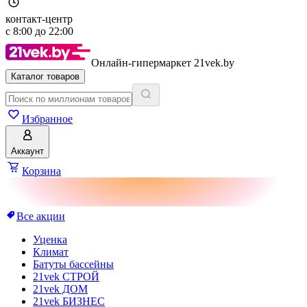
контакт-центр
с
8:00
до
22:00
Онлайн-гипермаркет 21vek.by
Каталог товаров
Избранное
Аккаунт
Корзина
Все акции
Уценка
Климат
Батуты бассейны
21vek СТРОЙ
21vek ДОМ
21vek БИЗНЕС