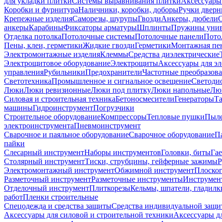
для укладки плитки
Системы выравнивания плитки
Аксессуары
Коробки и фурнитура
Наличники, коробки, доборы
Ручки дверн
Крепежные изделия
Саморезы, шурупы
Гвозди
Анкеры, дюбели
анкеры
Карабины
Фиксаторы арматуры
Шплинты
Пружины унив
Отделка потолка
Потолочные системы
Потолочные панели
Пото
Пены, клеи, герметики
Жидкие гвозди
Герметики
Монтажная пе
Электромонтажные изделия
Клеммы
Средства диэлектрические
Электрощитовое оборудование
Электрощиты
Аксессуары для э
управления
Рубильники
Предохранители
Частотные преобразов
Светотехника
Промышленное и сигнальное освещение
Светоди
Люки
Люки ревизионные
Люки под плитку
Люки напольные
Люк
Силовая и строительная техника
Бетоносмесители
Генераторы
Та
машины
Гидроинструмент
Погрузчики
Строительное оборудование
Компрессоры
Тепловые пушки
Пыле
электроинструмента
Пневмоинструмент
Сварочное и паяльное оборудование
Сварочное оборудование
П
пайки
Слесарный инструмент
Наборы инструментов
Головки, биты
Га
Столярный инструмент
Тиски, струбцины, гейферные зажимы
Р
Электромонтажный инструмент
Обжимной инструмент
Плоског
Разметочный инструмент
Разметочные инструменты
Инструмент
Отделочный инструмент
Плиткорезы
Кельмы, шпатели, гладилк
работ
Пленки строительные
Спецодежда и средства защиты
Средства индивидуальной защ
Аксессуары для силовой и строительной техники
Аксессуары дл