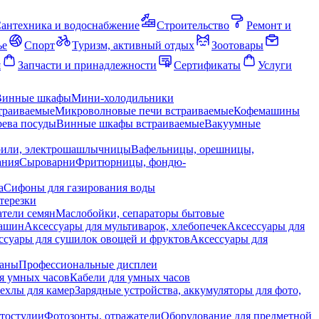
антехника и водоснабжение
Строительство
Ремонт и
ье
Спорт
Туризм, активный отдых
Зоотовары
я
Запчасти и принадлежности
Сертификаты
Услуги
Винные шкафы
Мини-холодильники
траиваемые
Микроволновые печи встраиваемые
Кофемашины
ева посуды
Винные шкафы встраиваемые
Вакуумные
рили, электрошашлычницы
Вафельницы, орешницы,
ания
Сыроварни
Фритюрницы, фондю-
а
Сифоны для газирования воды
терезки
тели семян
Маслобойки, сепараторы бытовые
машин
Аксессуары для мультиварок, хлебопечек
Аксессуары для
ссуары для сушилок овощей и фруктов
Аксессуары для
раны
Профессиональные дисплеи
я умных часов
Кабели для умных часов
ехлы для камер
Зарядные устройства, аккумуляторы для фото,
тостудии
Фотозонты, отражатели
Оборудование для предметной