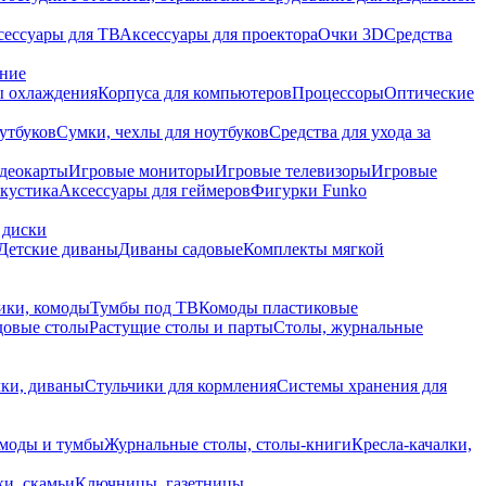
сессуары для ТВ
Аксессуары для проектора
Очки 3D
Средства
ание
 охлаждения
Корпуса для компьютеров
Процессоры
Оптические
утбуков
Сумки, чехлы для ноутбуков
Средства для ухода за
деокарты
Игровые мониторы
Игровые телевизоры
Игровые
акустика
Аксессуары для геймеров
Фигурки Funko
 диски
Детские диваны
Диваны садовые
Комплекты мягкой
ики, комоды
Тумбы под ТВ
Комоды пластиковые
довые столы
Растущие столы и парты
Столы, журнальные
ки, диваны
Стульчики для кормления
Системы хранения для
моды и тумбы
Журнальные столы, столы-книги
Кресла-качалки,
ки, скамьи
Ключницы, газетницы