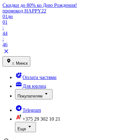
Скидки до 80% ко Дню Рождения!
промокод HAPPY22
01
дн
01
:
44
:
46
г. Минск
Оплата частями
Для юрлиц
Покупателям
Telegram
+375 29
302 10 21
Еще