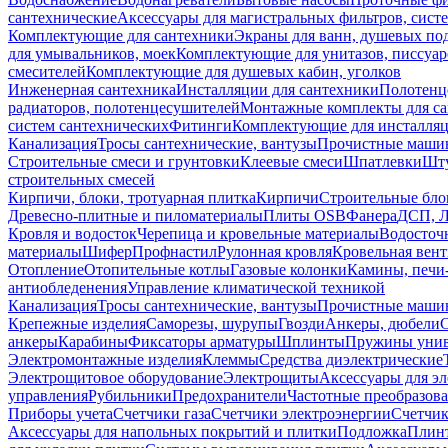
сантехнические
Аксессуары для магистральных фильтров, сист
Комплектующие для сантехники
Экраны для ванн, душевых по
для умывальников, моек
Комплектующие для унитазов, писсуар
смесителей
Комплектующие для душевых кабин, уголков
Инженерная сантехника
Инсталляции для сантехники
Полотенц
радиаторов, полотенцесушителей
Монтажные комплекты для с
систем сантехнических
Фитинги
Комплектующие для инсталля
Канализация
Тросы сантехнические, вантузы
Прочистные маши
Строительные смеси и грунтовки
Клеевые смеси
Шпатлевки
Шту
строительных смесей
Кирпичи, блоки, тротуарная плитка
Кирпичи
Строительные бло
Древесно-плитные и пиломатериалы
Плиты OSB
Фанера
ДСП, 
Кровля и водосток
Черепица и кровельные материалы
Водосточ
материалы
Шифер
Профнастил
Рулонная кровля
Кровельная вен
Отопление
Отопительные котлы
Газовые колонки
Камины, печи
антиобледенения
Управление климатической техникой
Канализация
Тросы сантехнические, вантузы
Прочистные маши
Крепежные изделия
Саморезы, шурупы
Гвозди
Анкеры, дюбели
анкеры
Карабины
Фиксаторы арматуры
Шплинты
Пружины унив
Электромонтажные изделия
Клеммы
Средства диэлектрические
Электрощитовое оборудование
Электрощиты
Аксессуары для э
управления
Рубильники
Предохранители
Частотные преобразов
Приборы учета
Счетчики газа
Счетчики электроэнергии
Счетчи
Аксессуары для напольных покрытий и плитки
Подложка
Плинт