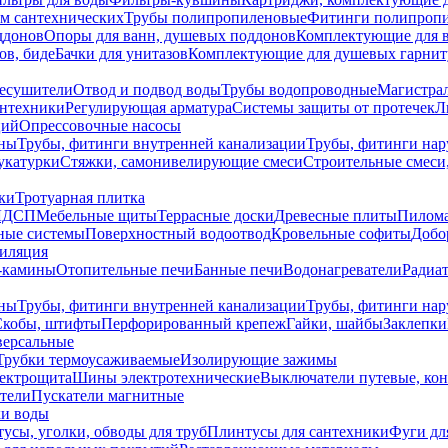
ем сантехнических
Трубы полипропиленовые
Фитинги полипроп
ддонов
Опоры для ванн, душевых поддонов
Комплектующие для 
ов, биде
Бачки для унитазов
Комплектующие для душевых гарнит
есушители
Отвод и подвод воды
Трубы водопроводные
Магистрал
антехники
Регулирующая арматура
Системы защиты от протечек
Л
ций
Опрессовочные насосы
ны
Трубы, фитинги внутренней канализации
Трубы, фитинги на
катурки
Стяжки, самонивелирующие смеси
Строительные смеси,
ки
Тротуарная плитка
ЛДСП
Мебельные щиты
Террасные доски
Древесные плиты
Пилом
ные системы
Поверхностный водоотвод
Кровельные софиты
Добо
тиляция
-камины
Отопительные печи
Банные печи
Водонагреватели
Радиат
ны
Трубы, фитинги внутренней канализации
Трубы, фитинги на
Скобы, штифты
Перфорированный крепеж
Гайки, шайбы
Заклепки
ерсальные
Трубки термоусаживаемые
Изолирующие зажимы
лектрощита
Шины электротехнические
Выключатели путевые, ко
атели
Пускатели магнитные
ки воды
усы, уголки, обводы для труб
Плинтусы для сантехники
Фуги дл