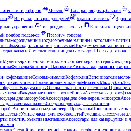
ьютеры и периферия
Мебель
Товары для дома, бакалея
С
мото
Игрушки, товары для детей
Красота и стиль
Здоров
рные украшения
Товары для взрослых
Книги и канцеляри
й подбор подарков
Премиум товары
плиты
Морозильники
Посудомоечные машины
Настольные плиты
 шкафы
Холодильники встраиваемые
Посудомоечные машины вс
встраиваемые
Измельчители пищевых отходов
Шкафы для подогр
чи
Мультиварки
Сэндвичницы, хот-дог мейкеры
Тостеры
Электрог
еницы
Фризеры
Блинницы
Пароварки
Автоклавы для консервиров
ки, кофемашины
Соковыжималки
Кофемолки
Вспениватели молок
ны, измельчители
Планетарные миксеры
Миксеры
Мясорубки
Лом
и фруктов
Вакууматоры
Открывалки, картофелечистки
Проращива
вых печей
Вакуумные пакеты, контейнеры
Аксессуары для кофе
ессуары для мясорубок
Аксессуары для блендеров, миксеров
Аксе
ры для соковыжималок
Средства для ухода за техникой
зоры
ТВ-приставки и медиаплееры
Проекторы
Проекционные эк
сы детские
Умные часы, фитнес-браслеты
Ремешки, аксессуары дл
рты памяти
Объективы
Вспышки
Аксессуары для камер
Сумки и ч
орамки
студии
Студийное освещение
Насадки светоформирующие для фо