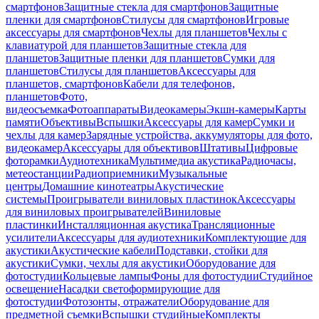
смартфонов
Защитные стекла для смартфонов
Защитные
пленки для смартфонов
Стилусы для смартфонов
Игровые
аксессуары для смартфонов
Чехлы для планшетов
Чехлы с
клавиатурой для планшетов
Защитные стекла для
планшетов
Защитные пленки для планшетов
Сумки для
планшетов
Стилусы для планшетов
Аксессуары для
планшетов, смартфонов
Кабели для телефонов,
планшетов
Фото,
видеосъемка
Фотоаппараты
Видеокамеры
Экшн-камеры
Карты
памяти
Объективы
Вспышки
Аксессуары для камер
Сумки и
чехлы для камер
Зарядные устройства, аккумуляторы для фото,
видеокамер
Аксессуары для объективов
Штативы
Цифровые
фоторамки
Аудиотехника
Мультимедиа акустика
Радиочасы,
метеостанции
Радиоприемники
Музыкальные
центры
Домашние кинотеатры
Акустические
системы
Проигрыватели виниловых пластинок
Аксессуары
для виниловых проигрывателей
Виниловые
пластинки
Инсталляционная акустика
Трансляционные
усилители
Аксессуары для аудиотехники
Комплектующие для
акустики
Акустические кабели
Подставки, стойки для
акустики
Сумки, чехлы для акустики
Оборудование для
фотостудии
Кольцевые лампы
Фоны для фотостудии
Студийное
освещение
Насадки светоформирующие для
фотостудии
Фотозонты, отражатели
Оборудование для
предметной съемки
Вспышки студийные
Комплекты