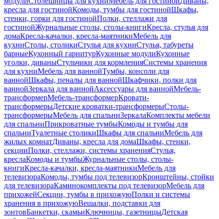
модули
Столешницы для кухни
Мебель для гостиной
Диваны,
кресла для гостиной
Комоды, тумбы для гостиной
Шкафы,
стенки, горки для гостиной
Полки, стеллажи для
гостиной
Журнальные столы, столы-книги
Кресла, стулья для
дома
Кресла-качалки, кресла-маятники
Мебель для
кухни
Столы, столики
Стулья для кухни
Стулья, табуреты
барные
Кухонный гарнитур
Кухонные модули
Кухонные
уголки, диваны
Стульчики для кормления
Системы хранения
для кухни
Мебель для ванной
Тумбы, консоли для
ванной
Шкафы, пеналы для ванной
Шкафчики, полки для
ванной
Зеркала для ванной
Аксессуары для ванной
Мебель-
трансформер
Мебель-трансформер
Кровати-
трансформеры
Детские кроватки-трансформеры
Столы-
трансформеры
Мебель для спальни
Зеркала
Комплекты мебели
для спальни
Прикроватные тумбы
Комоды и тумбы для
спальни
Туалетные столики
Шкафы для спальни
Мебель для
жилых комнат
Диваны, кресла для дома
Шкафы, стенки,
секции
Полки, стеллажи, системы хранения
Стулья,
кресла
Комоды и тумбы
Журнальные столы, столы-
книги
Кресла-качалки, кресла-маятники
Мебель для
телевизора
Комоды, тумбы под телевизор
Кронштейны, стойки
для телевизора
Каминокомплекты под телевизор
Мебель для
прихожей
Секции, тумбы в прихожую
Полки и системы
хранения в прихожую
Вешалки, подставки для
зонтов
Банкетки, скамьи
Ключницы, газетницы
Детская