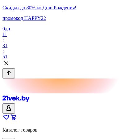
Скидки до 80% ко Дню Рождения!
промокод HAPPY22
0
дн
11
:
31
:
51
Каталог товаров