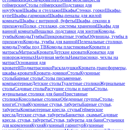
геймерские
Столы геймерские
Подставки для
ноутбуков
Шкафы и стеллажи
Шкафы
Стенки, горки
Шкафы-
купе
Шкафы-гармошки
Шкафы-пеналы для жилой
комнаты
Шкафы с витриной, буфеты
Шкафы, секции в
прихожую
Полки, стеллажи, системы хранения
Шкафы для
ванной комнаты
Вешалки, подставки для зонтов
Комоды,
тумбы
Комоды
Тумбы
Прикроватные тумбы
Обувницы, тумбы в
прихожую
Комоды, тумбы для ванной
Пеленальные столики,
комоды
Тумбы под ТВ
Комоды пластиковые
Кровати и
матрасы
Матрасы
Кровати
Детские кровати
Кроватки для
новорожденных
Надувная мебель
Наматрасники, чехлы на
матрас
Основания для
кроватей
Подматрасники
Раскладушки
Кровати-трансформеры,
шкафы-кровати
Кровати-домики
Столы
Кухонные
столы
Барные столы
Столы письменные,
компьютерные
Детские столы
Туалетные столики
Журнальные
столы
Садовые столы
Растущие столы и парты
Столы,
журнальные столики для бани
Приставные
столики
Консольные столики
Обеденные группы
Столы-
книги
Стулья
Кухонные стулья, табуреты
Барные стулья,
табуреты
Компьютерные кресла, стулья
Геймерские
кресла
Детские стулья, табуреты
Банкетки, скамьи
Садовые
кресла, стулья, табуреты
Стулья, табуреты для бани
Стульчики
для кормления
Кухня
Кухонный гарнитур
Кухонные