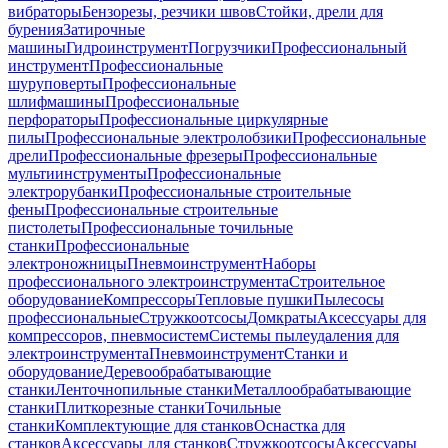
вибраторы
Бензорезы, резчики швов
Стойки, дрели для
бурения
Затирочные
машины
Гидроинструмент
Погрузчики
Профессиональный
инструмент
Профессиональные
шуруповерты
Профессиональные
шлифмашины
Профессиональные
перфораторы
Профессиональные циркулярные
пилы
Профессиональные электролобзики
Профессиональные
дрели
Профессиональные фрезеры
Профессиональные
мультиинструменты
Профессиональные
электрорубанки
Профессиональные строительные
фены
Профессиональные строительные
пистолеты
Профессиональные точильные
станки
Профессиональные
электроножницы
Пневмоинструмент
Наборы
профессионального электроинструмента
Строительное
оборудование
Компрессоры
Тепловые пушки
Пылесосы
профессиональные
Стружкоотсосы
Домкраты
Аксессуары для
компрессоров, пневмосистем
Системы пылеудаления для
электроинструмента
Пневмоинструмент
Станки и
оборудование
Деревообрабатывающие
станки
Ленточнопильные станки
Металлообрабатывающие
станки
Плиткорезные станки
Точильные
станки
Комплектующие для станков
Оснастка для
станков
Аксессуары для станков
Стружкоотсосы
Аксессуары