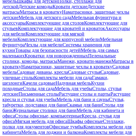
мебель
Шкафы для детской
Полки, стеллажи для
детской
Детские комоды
Кровати детские
Детские
матрасы
Матрасы в кроватку
Наматрасники, защитные чехлы
детские
Мебель для детского сада
Мебельная фурнитура и
аксессуары
Комплектующие для столов
Комплектующие для
стульев
Комплектующие для кроватей и кроваток
Аксессуары
для мебели
Комплектующие для мягкой
мебели
Комплектующие для корпусной мебели
Мебельная
фурнитура
Чехлы для мебели
Системы хранения для
кухни
Товары для безопасности детей
Мебель для самых
маленьких
Кроватки для новорожденных
Пеленальные
столики, комоды, матрасы
Манежи, кровати-манежи
Матрасы в
кроватку
Наматрасники, защитные чехлы в кроватку
Садовая
мебель
Садовые диваны, кресла
Садовые стулья
Садовые,
уличные столы
Комплекты мебели для сада
Гамаки,
шезлонги
Качели садовые
Надувная мебель
Кухни
походные
Столы для сада
Мебель для учебы
Столы, стулья
детские
Письменные столы
Растущие столы и парты
Растущие
кресла и стулья для учебы
Мебель для бани и сауны
Стулья,
табуретки, подставки для бани
Скамьи для бани
Столы для
бани
Журнальные столики для бани
Мебель для кабинета и
офиса
Столы офисные, компьютерные
Кресла, стулья для
офиса
Мягкая мебель для офиса
Шкафы офисные
Стеллажи,
полки для документов
Офисные тумбы
Комплекты мебели для
кабинета
Мебель для лоджии и балкона
Комплекты мебели для