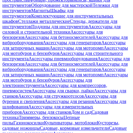
инструментов
Оборудование для мастерской
Тележки для
инструментов
Магниты
Шкафы для
инструментов
Комплектующие для инструментальных
шкафов
Стеллажи металлические
Стенды, держатели для
инструментов
Поддоны для инструментов
Аксессуары для
силовой и строительной техники
Аксессуары для
бензорезов
Аксессуары для бетоносмесителей
Аксессуары для
виброоборудования
Аксессуары для генераторов
Аксессуары
для затирочных машин
Аксессуары для мотопомп
Аксессуары
для мотобуров и бензобуров
Аксессуары для строительного
инструмента
Аксессуары пневмооборудования
Аксессуары для
бензорезов
Аксессуары для бетоносмесителей
Аксессуары для
виброоборудования
Аксессуары для генераторов
Аксессуары
для затирочных машин
Аксессуары для мотопомп
Аксессуары
для мотобуров и бензобуров
Аксессуары для
электроинструмента
Аксессуары для компрессоров,
пневмосистем
Аксессуары для сварки, пайки
Аксессуары для
станков
Аксессуары для стружкоотсосов
Аксессуары для
бурения и сверления
Аксессуары для резания
Аксессуары для
шлифования
Аксессуары для измерительных
приборов
Аксессуары для станков
Дом и сад
Садовая
техника
Триммеры, бензокосы
Цепные
пилы
Газонокосилки
Культиваторы, мотоблоки
Кусторезы,
садовые ножницы
Садовые, кормовые измельчители
Садовые