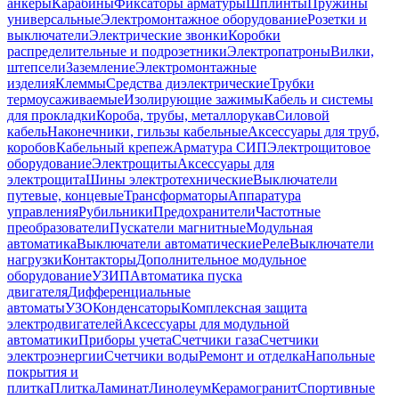
анкеры
Карабины
Фиксаторы арматуры
Шплинты
Пружины
универсальные
Электромонтажное оборудование
Розетки и
выключатели
Электрические звонки
Коробки
распределительные и подрозетники
Электропатроны
Вилки,
штепсели
Заземление
Электромонтажные
изделия
Клеммы
Средства диэлектрические
Трубки
термоусаживаемые
Изолирующие зажимы
Кабель и системы
для прокладки
Короба, трубы, металлорукав
Силовой
кабель
Наконечники, гильзы кабельные
Аксессуары для труб,
коробов
Кабельный крепеж
Арматура СИП
Электрощитовое
оборудование
Электрощиты
Аксессуары для
электрощита
Шины электротехнические
Выключатели
путевые, концевые
Трансформаторы
Аппаратура
управления
Рубильники
Предохранители
Частотные
преобразователи
Пускатели магнитные
Модульная
автоматика
Выключатели автоматические
Реле
Выключатели
нагрузки
Контакторы
Дополнительное модульное
оборудование
УЗИП
Автоматика пуска
двигателя
Дифференциальные
автоматы
УЗО
Конденсаторы
Комплексная защита
электродвигателей
Аксессуары для модульной
автоматики
Приборы учета
Счетчики газа
Счетчики
электроэнергии
Счетчики воды
Ремонт и отделка
Напольные
покрытия и
плитка
Плитка
Ламинат
Линолеум
Керамогранит
Спортивные