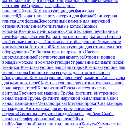
материалы
Шифер
Профнастил
Рулонная кровля
Кровельная
вентиляция
Отделка фасада
Фасадные
панели
Сайдинг
Комплектующие для фасадных
панелей
Декоративные штукатурки для фасада
Клинкерная
плитка для фасада
Декоративный камень для наружной
отделки
Отопление
Отопительные котлы
Газовые
колонки
Камины, печи-камины
Отопительные печи
Банные
печи
Водонагреватели
Радиаторы отопления, батареи
Теплый
пол
Теплые плинтусы
Системы антиобледенения
Управление
климатической техникой
Комплектующие для отопительного
оборудования
Стабилизаторы напряжения
Насосы
циркуляционные
Регулирующая арматура
Отвод и подвод
воды
Дымоходы и комплектующие
Управление климатической
техникой
Комплектующие для радиаторов
Комплектующие для
теплого пола
Топливо и аксессуары для отопительного
оборудования
Комплектующие для печей, каминов
Аксессуары
для каминов, печей
Комплектующие для отопительных котлов,
водонагревателей
Канализация
Тросы сантехнические,
вантузы
Прочистные машины
Трубы, фитинги внутренней
канализации
Трубы, фитинги наружной канализации
Люки
канализационные
Металлопрокат
Металлопрокат
Сваи
Заборы,
ограждения
Автоматика для ворот
Крепежные
изделия
Саморезы, шурупы
Гвозди
Анкеры, дюбели
Скобы,
штифты
Перфорированный крепеж
Гайки,
шайбы
Заклепки
Болты, винты, шпильки
Хомуты
Химические