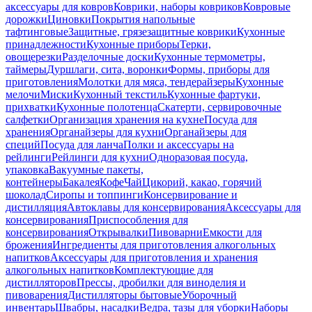
аксессуары для ковров
Коврики, наборы ковриков
Ковровые
дорожки
Циновки
Покрытия напольные
тафтинговые
Защитные, грязезащитные коврики
Кухонные
принадлежности
Кухонные приборы
Терки,
овощерезки
Разделочные доски
Кухонные термометры,
таймеры
Дуршлаги, сита, воронки
Формы, приборы для
приготовления
Молотки для мяса, тендерайзеры
Кухонные
мелочи
Миски
Кухонный текстиль
Кухонные фартуки,
прихватки
Кухонные полотенца
Скатерти, сервировочные
салфетки
Организация хранения на кухне
Посуда для
хранения
Органайзеры для кухни
Органайзеры для
специй
Посуда для ланча
Полки и аксессуары на
рейлинги
Рейлинги для кухни
Одноразовая посуда,
упаковка
Вакуумные пакеты,
контейнеры
Бакалея
Кофе
Чай
Цикорий, какао, горячий
шоколад
Сиропы и топпинги
Консервирование и
дистилляция
Автоклавы для консервирования
Аксессуары для
консервирования
Приспособления для
консервирования
Открывалки
Пивоварни
Емкости для
брожения
Ингредиенты для приготовления алкогольных
напитков
Аксессуары для приготовления и хранения
алкогольных напитков
Комплектующие для
дистилляторов
Прессы, дробилки для виноделия и
пивоварения
Дистилляторы бытовые
Уборочный
инвентарь
Швабры, насадки
Ведра, тазы для уборки
Наборы