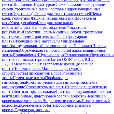
смеси
Шпатлевки
Штукатурки
Стяжки, самонивелирующие
смеси
Строительные смеси, составы
Гидроизоляционные
смеси
Грунтовки
Добавки для строительных смесей
Пены,
клеи, герметики
Жидкие гвозди
Герметики
Монтажная
пена
Клеи для обоев
Клеи для напольных
покрытий
Очистители, растворители
Фиксаторы
резьбы
Клеи
Герметики, пены
Кирпичи, блоки, тротуарная
плитка
Кирпичи
Строительные блоки
Тротуарная
плитка
Изоляционные материалы
Минеральная
вата
Экструдированный пенополистирол
Пенопласт
Пленки,
мембраны
Отражающая теплоизоляция
Гидроизоляционные
ленты
Поликарбонат
Шумоизоляция
Теплоизоляция
Звукоизоляц
плитные и пиломатериалы
Плиты OSB
Фанера
ДСП,
ЛДСП
Мебельные щиты
Террасные доски
Древесные
плиты
Пиломатериалы
Материалы для сухого
строительства
Гипсокартон
Гипсоволокнистые
листы
Цементные плиты
Профили для
гипсокартона
Комплектующие для гипсокартона
Ленты
армирующие
Уплотнительные ленты
Гипсовые и цементные
плиты
Вентиляторы вытяжные
Системы воздуховодов
Решетки
вентиляционные, диффузоры
Кровля и водосток
Черепица и
кровельные материалы
Водосточные системы
Поверхностный
водоотвод
Кровельные софиты
Доборные элементы
кровли
Гидроизоляционные