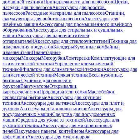
домашней техники
Принадлежности для пылесосов
Щетки,
насадки для пылесосов
Аксессуары для роботов-
пылесосов
Расходные материалы для пылесосов
Станции,
аккумуляторы для роботов-пылесосов
Аксессуары для
швейных машин
Аксессуары для промышленного швейного
оборудования
Аксессуары для стиральных и сушильных
машин
Аксессуары для пароочистителей,
отпаривателей
Аксессуары для стеклоочистителей
Техника для
измельчения продуктов
Блендеры
Кухонные комбайны,
измельчители
Планетарные
миксеры
Миксеры
Мясорубки
Ломтерезки
Комплектующие для
климатической техники
Управление климатической
техникой
Фильтры для климатической техники
Аксессуары для
климатической техники
Мелкая техника
Весы кухонные,
бытовые
Сушилки для овощей и
фруктов
Вакууматоры
Открывалки,
картофелечистки
Проращиватели семян
Маслобойки,
сепараторы бытовые
Аксессуары для крупной
техники
Аксессуары для вытяжек
Аксессуары для плит и
духовок
Аксессуары для холодильников
Аксессуары для
посудомоечных машин
Средства для посудомоечных
машин
Средства для ухода за техникой
Аксессуары для
кухонной техники
Аксессуары для микроволновых
печей
Вакуумные пакеты, контейнеры
Аксессуары для
кофемашин
Аксессуары для мультиварок,