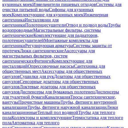
кухонных моек
Измельчители пищевых отходов
Системы для
очистки питьевой воды
Сифоны для кухонных
моек
Комплектующие для кухонных моек
Инженерная
сантехника
Инсталляции для
сантехники
Полотенцесушители
Отвод и подвод воды
Трубы
водопроводные
Магистральные фильтры, системы
сантехнические
Комплектующие для радиаторов,
полотенцесушителей
Монтажные комплекты для
сантехники
Регулирующая арматура
Системы защиты от
протечек
Люки сантехнические
Аксессуары для
магистральных фильтров, систем
сантехнических
Фитинги
Комплектующие для
инсталляций
Опрессовочные насосы
Сантехника для
общественных мест
Аксессуары для общественных
санузлов
Сушилки для рук
Дозаторы для общественных
санузлов
Сенсорные дозаторы для общественных
санузлов
Локтевые дозаторы для общественных
санузлов
Диспенсеры для бумажных полотенец
Диспенсеры
для туалетной бумаги
Канализация
Тросы сантехнические,
вантузы
Прочистные машины
Трубы, фитинги внутренней
канализации
Трубы, фитинги наружной канализации
Люки
канализационные
Теплый пол водяной
Трубы для теплого
пола
Коллекторы и комплектующие
Термостатика для теплого
пола
Автоматика для теплого
пола
Строительство
Строительные смеси и грунтовки
Клеевые