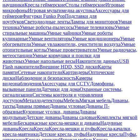
наушники
Кресла геймерские
Столы геймерские
Игровые
микрофоны
Игровая мультимедиа акустика
Аксессуары для
геймеров
Фигурки Funko Pop
Подставки для
ноутбуков
Светодиодные ленты
Лампы для мониторов
Умная
техника
Умные роботы-пылесосы
Умные телевизоры
Умные
стиральные машины
Умные чайники
Умные роботы
кулинарные
Умные вентиляторы
Умные кондиционеры
Умные
обогреватели
Умные увлажнители, очистители воздуха
Умные
отопительные котлы
Умные проветриватели
Умные радиочасы,
метеостанции
Умные кормушки и поилки для
животных
Умные напольные весы
Накопители данных
USB
Flash накопители
Внешние HDD, SSD диски
Карты
памяти
Сетевые накопители
Картридеры
Оптические
диски
Наблюдение и безопасность
Камеры
видеонаблюдения
Аксессуары для CCTV
Домофоны,
вызывные панели
Датчики для дома
Охранные системы,
сигнализации
Системы контроля и управления
доступом
Металлодетекторы
Мебель
Мягкая мебель
Диваны,
тахты
Диваны прямые
Диваны угловые
Диваны П-
образные
Кухонные уголки, диваны
Диваны
модульные
Детские диваны
Диваны садовые
Комплекты мягкой
мебели
Бескаркасные кресла-мешки и диваны
Надувные
диваны
Кресла
Кресла
Кресла-мешки и пуфы
Кресла-качалки,
кресла-маятники
Детские кресла, пуфы
Надувные кресла
Пуфы,
оттоманки
Кресла-кровати
Игровая мебель
Кресла