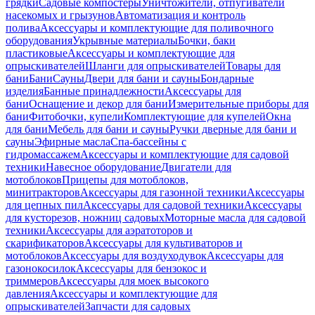
грядки
Садовые компостеры
Уничтожители, отпугиватели
насекомых и грызунов
Автоматизация и контроль
полива
Аксессуары и комплектующие для поливочного
оборудования
Укрывные материалы
Бочки, баки
пластиковые
Аксессуары и комплектующие для
опрыскивателей
Шланги для опрыскивателей
Товары для
бани
Бани
Сауны
Двери для бани и сауны
Бондарные
изделия
Банные принадлежности
Аксессуары для
бани
Оснащение и декор для бани
Измерительные приборы для
бани
Фитобочки, купели
Комплектующие для купелей
Окна
для бани
Мебель для бани и сауны
Ручки дверные для бани и
сауны
Эфирные масла
Спа-бассейны с
гидромассажем
Аксессуары и комплектующие для садовой
техники
Навесное оборудование
Двигатели для
мотоблоков
Прицепы для мотоблоков,
минитракторов
Аксессуары для газонной техники
Аксессуары
для цепных пил
Аксессуары для садовой техники
Аксессуары
для кусторезов, ножниц садовых
Моторные масла для садовой
техники
Аксессуары для аэратоторов и
скарификаторов
Аксессуары для культиваторов и
мотоблоков
Аксессуары для воздуходувок
Аксессуары для
газонокосилок
Аксессуары для бензокос и
триммеров
Аксессуары для моек высокого
давления
Аксессуары и комплектующие для
опрыскивателей
Запчасти для садовых