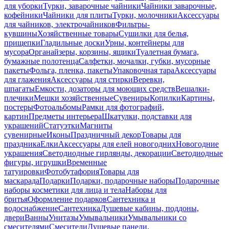
для уборки
Турки, заварочные чайники
Чайники заварочные,
кофейники
Чайники для плиты
Турки, молочники
Аксессуары
для чайников, электрочайников
Фильтры-
кувшины
Хозяйственные товары
Сушилки для белья,
прищепки
Гладильные доски
Урны, контейнеры для
мусора
Органайзеры, корзины, ящики
Туалетная бумага,
бумажные полотенца
Салфетки, мочалки, губки, мусорные
пакеты
Фольга, пленка, пакеты
Упаковочная тара
Аксессуары
для глажения
Аксессуары для стирки
Веревки,
шпагаты
Емкости, дозаторы для моющих средств
Вешалки-
плечики
Мешки хозяйственные
Сувениры
Копилки
Картины,
постеры
Фотоальбомы
Рамки для фотографий,
картин
Предметы интерьера
Шкатулки, подставки для
украшений
Статуэтки
Магниты
сувенирные
Иконы
Праздничный декор
Товары для
праздника
Елки
Аксессуары для елей новогодних
Новогодние
украшения
Светодиодные гирлянды, декорации
Светодиодные
фигуры, игрушки
Временные
татуировки
Фотобутафория
Товары для
маскарада
Подарки
Подарки, подарочные наборы
Подарочные
наборы косметики для лица и тела
Наборы для
бритья
Оформление подарков
Сантехника и
водоснабжение
Сантехника
Душевые кабины, поддоны,
двери
Ванны
Унитазы
Умывальники
Умывальники со
смесителями
Смесители
Душевые панели,