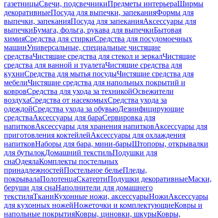
газетницы
Свечи, подсвечники
Предметы интерьера
Ширмы
декоративные
Посуда для выпечки, запекания
Формы для
выпечки, запекания
Посуда для запекания
Аксессуары для
выпечки
Бумага, фольга, рукава для выпечки
Бытовая
химия
Средства для стирки
Средства для посудомоечных
машин
Универсальные, специальные чистящие
средства
Чистящие средства для стекол и зеркал
Чистящие
средства для ванной и туалета
Чистящие средства для
кухни
Средства для мытья посуды
Чистящие средства для
мебели
Чистящие средства для напольных покрытий и
ковров
Средства для ухода за техникой
Освежители
воздуха
Средства от насекомых
Средства ухода за
одеждой
Средства ухода за обувью
Дезинфицирующие
средства
Аксессуары для бара
Сервировка для
напитков
Аксессуары для хранения напитков
Аксессуары для
приготовления коктейлей
Аксессуары для охлаждения
напитков
Наборы для бара, мини-бары
Штопоры, открывалки
для бутылок
Домашний текстиль
Подушки для
сна
Одеяла
Комплекты постельных
принадлежностей
Постельное белье
Пледы,
покрывала
Полотенца
Скатерти
Подушки декоративные
Маски,
беруши для сна
Наполнители для домашнего
текстиля
Ткани
Кухонные ножи, аксессуары
Ножи
Аксессуары
для кухонных ножей
Ножеточки и комплектующие
Ковры и
напольные покрытия
Ковры, циновки, шкуры
Ковры,