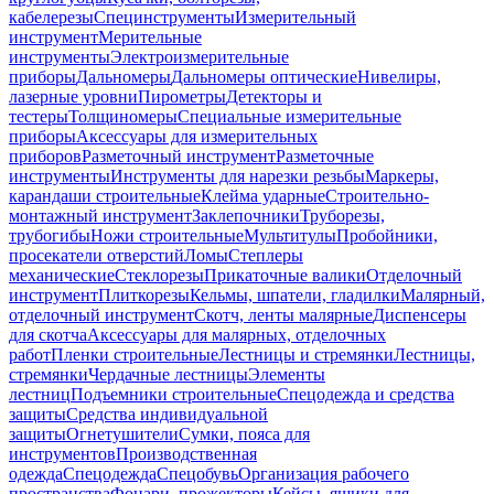
кабелерезы
Специнструменты
Измерительный
инструмент
Мерительные
инструменты
Электроизмерительные
приборы
Дальномеры
Дальномеры оптические
Нивелиры,
лазерные уровни
Пирометры
Детекторы и
тестеры
Толщиномеры
Специальные измерительные
приборы
Аксессуары для измерительных
приборов
Разметочный инструмент
Разметочные
инструменты
Инструменты для нарезки резьбы
Маркеры,
карандаши строительные
Клейма ударные
Строительно-
монтажный инструмент
Заклепочники
Труборезы,
трубогибы
Ножи строительные
Мультитулы
Пробойники,
просекатели отверстий
Ломы
Степлеры
механические
Стеклорезы
Прикаточные валики
Отделочный
инструмент
Плиткорезы
Кельмы, шпатели, гладилки
Малярный,
отделочный инструмент
Скотч, ленты малярные
Диспенсеры
для скотча
Аксессуары для малярных, отделочных
работ
Пленки строительные
Лестницы и стремянки
Лестницы,
стремянки
Чердачные лестницы
Элементы
лестниц
Подъемники строительные
Спецодежда и средства
защиты
Средства индивидуальной
защиты
Огнетушители
Сумки, пояса для
инструментов
Производственная
одежда
Спецодежда
Спецобувь
Организация рабочего
пространства
Фонари, прожекторы
Кейсы, ящики для