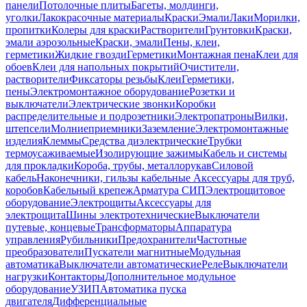
панели
Потолочные плиты
Багеты, молдинги,
уголки
Лакокрасочные материалы
Краски
Эмали
Лаки
Морилки,
пропитки
Колеры для краски
Растворители
Грунтовки
Краски,
эмали аэрозольные
Краски, эмали
Пены, клеи,
герметики
Жидкие гвозди
Герметики
Монтажная пена
Клеи для
обоев
Клеи для напольных покрытий
Очистители,
растворители
Фиксаторы резьбы
Клеи
Герметики,
пены
Электромонтажное оборудование
Розетки и
выключатели
Электрические звонки
Коробки
распределительные и подрозетники
Электропатроны
Вилки,
штепсели
Молниеприемники
Заземление
Электромонтажные
изделия
Клеммы
Средства диэлектрические
Трубки
термоусаживаемые
Изолирующие зажимы
Кабель и системы
для прокладки
Короба, трубы, металлорукав
Силовой
кабель
Наконечники, гильзы кабельные
Аксессуары для труб,
коробов
Кабельный крепеж
Арматура СИП
Электрощитовое
оборудование
Электрощиты
Аксессуары для
электрощита
Шины электротехнические
Выключатели
путевые, концевые
Трансформаторы
Аппаратура
управления
Рубильники
Предохранители
Частотные
преобразователи
Пускатели магнитные
Модульная
автоматика
Выключатели автоматические
Реле
Выключатели
нагрузки
Контакторы
Дополнительное модульное
оборудование
УЗИП
Автоматика пуска
двигателя
Дифференциальные