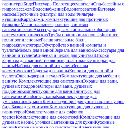
гарнитуры
Биде
Писсуары
Полотенцесушители
Спа-бассейны с
гидромассажем
Водоснабжение
Водонагреватели
Бытовые
насосы
Проточные фильтры для воды
Фильтры-
кувшины
Картриджи, комплектующие для проточных
фильтров
Магистральные фильтры, системы
сантехнические
Аксессуары для магистральных фильтров,
систем сантехнических
Трубы полипропиленовые
Фитинги
полипропиленовые
Расширительные баки,
гидроаккумуляторы
Обустройство ванной комнаты и
туалета
Мебель для ванной
Зеркала для ванной
Аксессуары для
ванной и туалета
Сиденья и чехлы для унитаза
Шторки,
карнизы для ванны
Стеклянные, пластиковые шторки для
ванны
Наборы для ванной и туалета
Зеркала
косметические
Сиденья для ванны
Коврики для ванной и
туалета
Экран-дверки в туалет
Комплектующие для мебели в
ванную
Комплектующие для сантехники
Экраны для ванн,
душевых поддонов
Опоры для ванн, душевых
поддонов
Комплектующие для ванн
Плинтусы для
сантехники
Сифоны, трапы
Комплектующие для
умывальников, моек
Комплектующие для унитазов, писсуаров,
биде
Бачки для унитазов
Комплектующие для душевых
гарнитуров
Комплектующие для сифонов,
трапов
Комплектующие для смесителей
Комплектующие для
душевых кабин, уголков
Сантехника для кухни
Кухонные
мойки
Кухонные мойки со смесителями
Смесители для