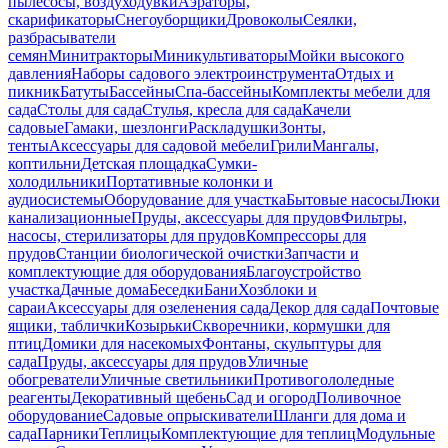
пылесосы, воздуходувки
Аэраторы,
скарификаторы
Снегоуборщики
Дровоколы
Сеялки,
разбрасыватели
семян
Минитракторы
Миникультиваторы
Мойки высокого
давления
Наборы садового электроинструмента
Отдых и
пикник
Батуты
Бассейны
Спа-бассейны
Комплекты мебели для
сада
Столы для сада
Стулья, кресла для сада
Качели
садовые
Гамаки, шезлонги
Раскладушки
Зонты,
тенты
Аксессуары для садовой мебели
Грили
Мангалы,
коптильни
Детская площадка
Сумки-
холодильники
Портативные колонки и
аудиосистемы
Оборудование для участка
Бытовые насосы
Люки
канализационные
Пруды, аксессуары для прудов
Фильтры,
насосы, стерилизаторы для прудов
Компрессоры для
прудов
Станции биологической очистки
Запчасти и
комплектующие для оборудования
Благоустройство
участка
Дачные дома
Беседки
Бани
Хозблоки и
сараи
Аксессуары для озеленения сада
Декор для сада
Почтовые
ящики, таблички
Козырьки
Скворечники, кормушки для
птиц
Домики для насекомых
Фонтаны, скульптуры для
сада
Пруды, аксессуары для прудов
Уличные
обогреватели
Уличные светильники
Противогололедные
реагенты
Декоративный щебень
Сад и огород
Поливочное
оборудование
Садовые опрыскиватели
Шланги для дома и
сада
Парники
Теплицы
Комплектующие для теплиц
Модульные