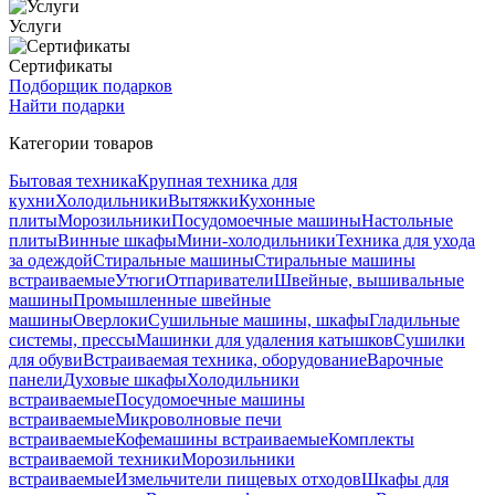
Услуги
Сертификаты
Подборщик подарков
Найти подарки
Категории товаров
Бытовая техника
Крупная техника для
кухни
Холодильники
Вытяжки
Кухонные
плиты
Морозильники
Посудомоечные машины
Настольные
плиты
Винные шкафы
Мини-холодильники
Техника для ухода
за одеждой
Стиральные машины
Стиральные машины
встраиваемые
Утюги
Отпариватели
Швейные, вышивальные
машины
Промышленные швейные
машины
Оверлоки
Сушильные машины, шкафы
Гладильные
системы, прессы
Машинки для удаления катышков
Сушилки
для обуви
Встраиваемая техника, оборудование
Варочные
панели
Духовые шкафы
Холодильники
встраиваемые
Посудомоечные машины
встраиваемые
Микроволновые печи
встраиваемые
Кофемашины встраиваемые
Комплекты
встраиваемой техники
Морозильники
встраиваемые
Измельчители пищевых отходов
Шкафы для