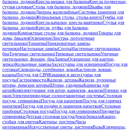
балкона, лоджии
Кресла-мешки для балкона
Кресла подвесные,
стулья садовые
Столы для балкона, лоджии
Шкафы для
балкона, лоджии
Дверцы жалюзийные
Системы хранения для
балкона, лоджии
Журнальные столы, столы-книги
Тумбы для
балкона, лоджии
Кресла-качалки, кресла-маятники
Стулья для
балкона, лоджии
Кресла, пуфы для балкона,
лоджии
Компактные столы для балкона, лоджии
Товары для
дома, бакалея
Освещение
Люстры, потолочные
светильники
Торшеры
Прикроватные лампы,
ночники
Настольные лампы
Споты
Настенные светильники,
бра
Точечные светильники
Трековые светильники
Уличные
светильники, фонари, бра
Лампы
Освещение для картин,
зеркал
Кольцевые лампы
Аксессуары для освещения
Посуда для
готовки
Сковороды, сотейники, воки
Кастрюли, ковши,
казаны
Посуда для СВЧ
Крышки и аксессуары для
посуды
Гастроемкости
Жалюзи, шторы
Жалюзи, рулонные
шторы, римские шторы
Шторы, гардины
Карнизы для
штор
Комплектующие для штор, карнизов, жалюзи
Пленки для
окон
Электроприводные солнцезащитные системы
Столовая
посуда, сервировка
Посуда для напитков
Посуда для горячих
напитков
Посуда для подачи и хранения напитков
Столовые
приборы
Столовая посуда
Посуда для сервировки
Предметы
сервировки
Детская столовая посуда
Декор
Зеркала
Кашпо,
стойки для цветов
Картины, постеры
Часы
интерьерные
Искусственные цветы, растения
Вазы
Ключницы,