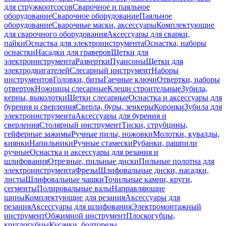
для стружкоотсосов
Сварочное и паяльное
оборудование
Сварочное оборудование
Паяльное
оборудование
Сварочные маски, аксессуары
Комплектующие
для сварочного оборудования
Аксессуары для сварки,
пайки
Оснастка для электроинструмента
Оснастка, наборы
оснастки
Насадки для граверов
Щетки для
электроинструмента
Развертки
Пуансоны
Щетки для
электродвигателей
Слесарный инструмент
Наборы
инструментов
Головки, биты
Гаечные ключи
Отвертки, наборы
отверток
Ножницы слесарные
Клещи строительные
Зубила,
керны, выколотки
Щетки слесарные
Оснастка и аксессуары для
бурения и сверления
Сверла, буры, зенкеры
Коронки
Зубила для
электроинструмента
Аксессуары для бурения и
сверления
Столярный инструмент
Тиски, струбцины,
гейферные зажимы
Ручные пилы, ножовки
Молотки, кувалды,
киянки
Напильники
Ручные стамески
Рубанки, рашпили
ручные
Оснастка и аксессуары для резания и
шлифования
Отрезные, пильные диски
Пильные полотна для
электроинструмента
Фрезы
Шлифовальные диски, насадки,
листы
Шлифовальные чашки
Точильные камни, круги,
сегменты
Полировальные валы
Направляющие
шины
Комплектующие для резания
Аксессуары для
резания
Аксессуары для шлифования
Электромонтажный
инструмент
Обжимной инструмент
Плоскогубцы,
круглогубцы
Кусачки, болторезы,