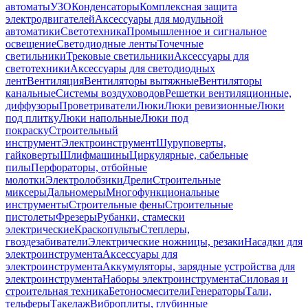
автоматы
УЗО
Конденсаторы
Комплексная защита
электродвигателей
Аксессуары для модульной
автоматики
Светотехника
Промышленное и сигнальное
освещение
Светодиодные ленты
Точечные
светильники
Трековые светильники
Аксессуары для
светотехники
Аксессуары для светодиодных
лент
Вентиляция
Вентиляторы вытяжные
Вентиляторы
канальные
Системы воздуховодов
Решетки вентиляционные,
диффузоры
Проветриватели
Люки
Люки ревизионные
Люки
под плитку
Люки напольные
Люки под
покраску
Строительный
инструмент
Электроинструмент
Шуруповерты,
гайковерты
Шлифмашины
Циркулярные, сабельные
пилы
Перфораторы, отбойные
молотки
Электролобзики
Дрели
Строительные
миксеры
Дальномеры
Многофункциональные
инструменты
Строительные фены
Строительные
пистолеты
Фрезеры
Рубанки, стамески
электрические
Краскопульты
Степлеры,
гвоздезабиватели
Электрические ножницы, резаки
Насадки для
электроинструмента
Аксессуары для
электроинструмента
Аккумуляторы, зарядные устройства для
электроинструмента
Наборы электроинструмента
Силовая и
строительная техника
Бетоносмесители
Генераторы
Тали,
тельферы
Такелаж
Виброплиты, глубинные