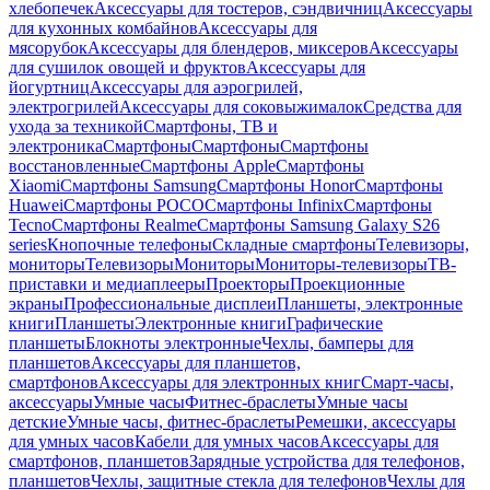
хлебопечек
Аксессуары для тостеров, сэндвичниц
Аксессуары
для кухонных комбайнов
Аксессуары для
мясорубок
Аксессуары для блендеров, миксеров
Аксессуары
для сушилок овощей и фруктов
Аксессуары для
йогуртниц
Аксессуары для аэрогрилей,
электрогрилей
Аксессуары для соковыжималок
Средства для
ухода за техникой
Смартфоны, ТВ и
электроника
Смартфоны
Смартфоны
Смартфоны
восстановленные
Смартфоны Apple
Смартфоны
Xiaomi
Смартфоны Samsung
Смартфоны Honor
Смартфоны
Huawei
Смартфоны POCO
Смартфоны Infinix
Смартфоны
Tecno
Смартфоны Realme
Смартфоны Samsung Galaxy S26
series
Кнопочные телефоны
Складные смартфоны
Телевизоры,
мониторы
Телевизоры
Мониторы
Мониторы-телевизоры
ТВ-
приставки и медиаплееры
Проекторы
Проекционные
экраны
Профессиональные дисплеи
Планшеты, электронные
книги
Планшеты
Электронные книги
Графические
планшеты
Блокноты электронные
Чехлы, бамперы для
планшетов
Аксессуары для планшетов,
смартфонов
Аксессуары для электронных книг
Смарт-часы,
аксессуары
Умные часы
Фитнес-браслеты
Умные часы
детские
Умные часы, фитнес-браслеты
Ремешки, аксессуары
для умных часов
Кабели для умных часов
Аксессуары для
смартфонов, планшетов
Зарядные устройства для телефонов,
планшетов
Чехлы, защитные стекла для телефонов
Чехлы для