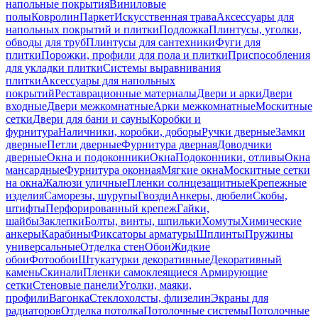
напольные покрытия
Виниловые
полы
Ковролин
Паркет
Искусственная трава
Аксессуары для
напольных покрытий и плитки
Подложка
Плинтусы, уголки,
обводы для труб
Плинтусы для сантехники
Фуги для
плитки
Порожки, профили для пола и плитки
Приспособления
для укладки плитки
Системы выравнивания
плитки
Аксессуары для напольных
покрытий
Реставрационные материалы
Двери и арки
Двери
входные
Двери межкомнатные
Арки межкомнатные
Москитные
сетки
Двери для бани и сауны
Коробки и
фурнитура
Наличники, коробки, доборы
Ручки дверные
Замки
дверные
Петли дверные
Фурнитура дверная
Доводчики
дверные
Окна и подоконники
Окна
Подоконники, отливы
Окна
мансардные
Фурнитура оконная
Мягкие окна
Москитные сетки
на окна
Жалюзи уличные
Пленки солнцезащитные
Крепежные
изделия
Саморезы, шурупы
Гвозди
Анкеры, дюбели
Скобы,
штифты
Перфорированный крепеж
Гайки,
шайбы
Заклепки
Болты, винты, шпильки
Хомуты
Химические
анкеры
Карабины
Фиксаторы арматуры
Шплинты
Пружины
универсальные
Отделка стен
Обои
Жидкие
обои
Фотообои
Штукатурки декоративные
Декоративный
камень
Скинали
Пленки самоклеящиеся
Армирующие
сетки
Стеновые панели
Уголки, маяки,
профили
Вагонка
Стеклохолсты, флизелин
Экраны для
радиаторов
Отделка потолка
Потолочные системы
Потолочные