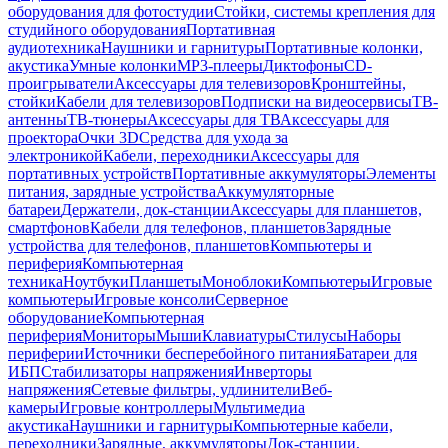
оборудования для фотостудии
Стойки, системы крепления для
студийного оборудования
Портативная
аудиотехника
Наушники и гарнитуры
Портативные колонки,
акустика
Умные колонки
MP3-плееры
Диктофоны
CD-
проигрыватели
Аксессуары для телевизоров
Кронштейны,
стойки
Кабели для телевизоров
Подписки на видеосервисы
ТВ-
антенны
ТВ-тюнеры
Аксессуары для ТВ
Аксессуары для
проектора
Очки 3D
Средства для ухода за
электроникой
Кабели, переходники
Аксессуары для
портативных устройств
Портативные аккумуляторы
Элементы
питания, зарядные устройства
Аккумуляторные
батареи
Держатели, док-станции
Аксессуары для планшетов,
смартфонов
Кабели для телефонов, планшетов
Зарядные
устройства для телефонов, планшетов
Компьютеры и
периферия
Компьютерная
техника
Ноутбуки
Планшеты
Моноблоки
Компьютеры
Игровые
компьютеры
Игровые консоли
Серверное
оборудование
Компьютерная
периферия
Мониторы
Мыши
Клавиатуры
Стилусы
Наборы
периферии
Источники бесперебойного питания
Батареи для
ИБП
Стабилизаторы напряжения
Инверторы
напряжения
Сетевые фильтры, удлинители
Веб-
камеры
Игровые контроллеры
Мультимедиа
акустика
Наушники и гарнитуры
Компьютерные кабели,
переходники
Зарядные, аккумуляторы
Док-станции,