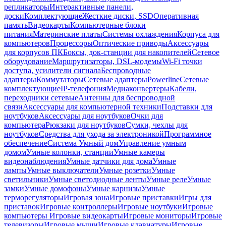
репликаторы
Интерактивные панели,
доски
Комплектующие
Жесткие диски, SSD
Оперативная
память
Видеокарты
Компьютерные блоки
питания
Материнские платы
Системы охлаждения
Корпуса для
компьютеров
Процессоры
Оптические приводы
Аксессуары
для корпусов ПК
Боксы, док-станции для накопителей
Сетевое
оборудование
Маршрутизаторы, DSL-модемы
Wi-Fi точки
доступа, усилители сигнала
Беспроводные
адаптеры
Коммутаторы
Сетевые адаптеры
Powerline
Сетевые
комплектующие
IP-телефония
Медиаконвертеры
Кабели,
переходники сетевые
Антенны для беспроводной
связи
Аксессуары для компьютерной техники
Подставки для
ноутбуков
Аксессуары для ноутбуков
Очки для
компьютера
Рюкзаки для ноутбуков
Сумки, чехлы для
ноутбуков
Средства для ухода за электроникой
Программное
обеспечение
Система Умный дом
Управление умным
домом
Умные колонки, станции
Умные камеры
видеонаблюдения
Умные датчики для дома
Умные
лампы
Умные выключатели
Умные розетки
Умные
светильники
Умные светодиодные ленты
Умные реле
Умные
замки
Умные домофоны
Умные карнизы
Умные
терморегуляторы
Игровая зона
Игровые приставки
Игры для
приставок
Игровые контроллеры
Игровые ноутбуки
Игровые
компьютеры
Игровые видеокарты
Игровые мониторы
Игровые
телевизоры
Игровые мыши
Игровые клавиатуры
Игровые