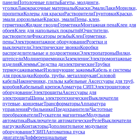
панели
Потолочные плиты
Багеты, молдинги,
уголки
Лакокрасочные материалы
Краски
Эмали
Лаки
Морилки,
пропитки
Колеры для краски
Растворители
Грунтовки
Краски,
эмали аэрозольные
Краски, эмали
Пены, клеи,
герметики
Жидкие гвозди
Герметики
Монтажная пена
Клеи для
обоев
Клеи для напольных покрытий
Очистители,
растворители
Фиксаторы резьбы
Клеи
Герметики,
пены
Электромонтажное оборудование
Розетки и
выключатели
Электрические звонки
Коробки
распределительные и подрозетники
Электропатроны
Вилки,
штепсели
Молниеприемники
Заземление
Электромонтажные
изделия
Клеммы
Средства диэлектрические
Трубки
термоусаживаемые
Изолирующие зажимы
Кабель и системы
для прокладки
Короба, трубы, металлорукав
Силовой
кабель
Наконечники, гильзы кабельные
Аксессуары для труб,
коробов
Кабельный крепеж
Арматура СИП
Электрощитовое
оборудование
Электрощиты
Аксессуары для
электрощита
Шины электротехнические
Выключатели
путевые, концевые
Трансформаторы
Аппаратура
управления
Рубильники
Предохранители
Частотные
преобразователи
Пускатели магнитные
Модульная
автоматика
Выключатели автоматические
Реле
Выключатели
нагрузки
Контакторы
Дополнительное модульное
оборудование
УЗИП
Автоматика пуска
двигателя
Дифференциальные