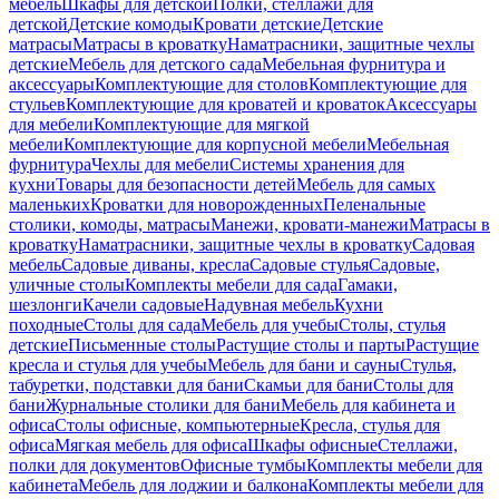
мебель
Шкафы для детской
Полки, стеллажи для
детской
Детские комоды
Кровати детские
Детские
матрасы
Матрасы в кроватку
Наматрасники, защитные чехлы
детские
Мебель для детского сада
Мебельная фурнитура и
аксессуары
Комплектующие для столов
Комплектующие для
стульев
Комплектующие для кроватей и кроваток
Аксессуары
для мебели
Комплектующие для мягкой
мебели
Комплектующие для корпусной мебели
Мебельная
фурнитура
Чехлы для мебели
Системы хранения для
кухни
Товары для безопасности детей
Мебель для самых
маленьких
Кроватки для новорожденных
Пеленальные
столики, комоды, матрасы
Манежи, кровати-манежи
Матрасы в
кроватку
Наматрасники, защитные чехлы в кроватку
Садовая
мебель
Садовые диваны, кресла
Садовые стулья
Садовые,
уличные столы
Комплекты мебели для сада
Гамаки,
шезлонги
Качели садовые
Надувная мебель
Кухни
походные
Столы для сада
Мебель для учебы
Столы, стулья
детские
Письменные столы
Растущие столы и парты
Растущие
кресла и стулья для учебы
Мебель для бани и сауны
Стулья,
табуретки, подставки для бани
Скамьи для бани
Столы для
бани
Журнальные столики для бани
Мебель для кабинета и
офиса
Столы офисные, компьютерные
Кресла, стулья для
офиса
Мягкая мебель для офиса
Шкафы офисные
Стеллажи,
полки для документов
Офисные тумбы
Комплекты мебели для
кабинета
Мебель для лоджии и балкона
Комплекты мебели для