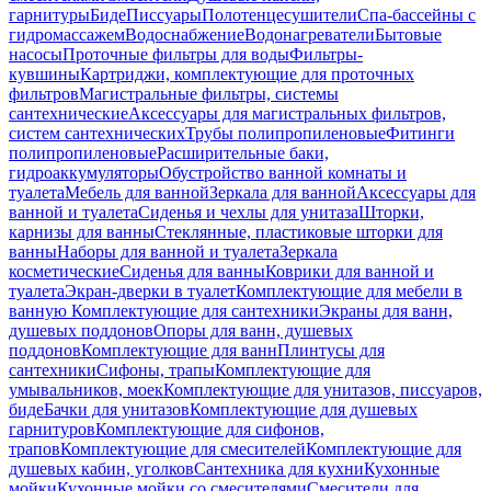
гарнитуры
Биде
Писсуары
Полотенцесушители
Спа-бассейны с
гидромассажем
Водоснабжение
Водонагреватели
Бытовые
насосы
Проточные фильтры для воды
Фильтры-
кувшины
Картриджи, комплектующие для проточных
фильтров
Магистральные фильтры, системы
сантехнические
Аксессуары для магистральных фильтров,
систем сантехнических
Трубы полипропиленовые
Фитинги
полипропиленовые
Расширительные баки,
гидроаккумуляторы
Обустройство ванной комнаты и
туалета
Мебель для ванной
Зеркала для ванной
Аксессуары для
ванной и туалета
Сиденья и чехлы для унитаза
Шторки,
карнизы для ванны
Стеклянные, пластиковые шторки для
ванны
Наборы для ванной и туалета
Зеркала
косметические
Сиденья для ванны
Коврики для ванной и
туалета
Экран-дверки в туалет
Комплектующие для мебели в
ванную
Комплектующие для сантехники
Экраны для ванн,
душевых поддонов
Опоры для ванн, душевых
поддонов
Комплектующие для ванн
Плинтусы для
сантехники
Сифоны, трапы
Комплектующие для
умывальников, моек
Комплектующие для унитазов, писсуаров,
биде
Бачки для унитазов
Комплектующие для душевых
гарнитуров
Комплектующие для сифонов,
трапов
Комплектующие для смесителей
Комплектующие для
душевых кабин, уголков
Сантехника для кухни
Кухонные
мойки
Кухонные мойки со смесителями
Смесители для