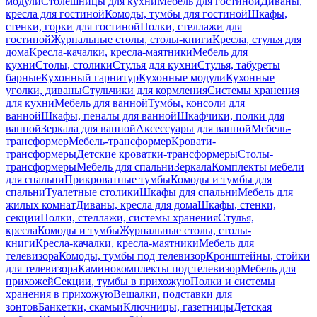
модули
Столешницы для кухни
Мебель для гостиной
Диваны,
кресла для гостиной
Комоды, тумбы для гостиной
Шкафы,
стенки, горки для гостиной
Полки, стеллажи для
гостиной
Журнальные столы, столы-книги
Кресла, стулья для
дома
Кресла-качалки, кресла-маятники
Мебель для
кухни
Столы, столики
Стулья для кухни
Стулья, табуреты
барные
Кухонный гарнитур
Кухонные модули
Кухонные
уголки, диваны
Стульчики для кормления
Системы хранения
для кухни
Мебель для ванной
Тумбы, консоли для
ванной
Шкафы, пеналы для ванной
Шкафчики, полки для
ванной
Зеркала для ванной
Аксессуары для ванной
Мебель-
трансформер
Мебель-трансформер
Кровати-
трансформеры
Детские кроватки-трансформеры
Столы-
трансформеры
Мебель для спальни
Зеркала
Комплекты мебели
для спальни
Прикроватные тумбы
Комоды и тумбы для
спальни
Туалетные столики
Шкафы для спальни
Мебель для
жилых комнат
Диваны, кресла для дома
Шкафы, стенки,
секции
Полки, стеллажи, системы хранения
Стулья,
кресла
Комоды и тумбы
Журнальные столы, столы-
книги
Кресла-качалки, кресла-маятники
Мебель для
телевизора
Комоды, тумбы под телевизор
Кронштейны, стойки
для телевизора
Каминокомплекты под телевизор
Мебель для
прихожей
Секции, тумбы в прихожую
Полки и системы
хранения в прихожую
Вешалки, подставки для
зонтов
Банкетки, скамьи
Ключницы, газетницы
Детская