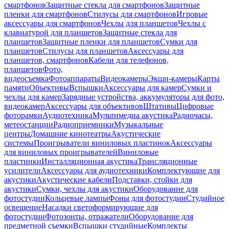
смартфонов
Защитные стекла для смартфонов
Защитные
пленки для смартфонов
Стилусы для смартфонов
Игровые
аксессуары для смартфонов
Чехлы для планшетов
Чехлы с
клавиатурой для планшетов
Защитные стекла для
планшетов
Защитные пленки для планшетов
Сумки для
планшетов
Стилусы для планшетов
Аксессуары для
планшетов, смартфонов
Кабели для телефонов,
планшетов
Фото,
видеосъемка
Фотоаппараты
Видеокамеры
Экшн-камеры
Карты
памяти
Объективы
Вспышки
Аксессуары для камер
Сумки и
чехлы для камер
Зарядные устройства, аккумуляторы для фото,
видеокамер
Аксессуары для объективов
Штативы
Цифровые
фоторамки
Аудиотехника
Мультимедиа акустика
Радиочасы,
метеостанции
Радиоприемники
Музыкальные
центры
Домашние кинотеатры
Акустические
системы
Проигрыватели виниловых пластинок
Аксессуары
для виниловых проигрывателей
Виниловые
пластинки
Инсталляционная акустика
Трансляционные
усилители
Аксессуары для аудиотехники
Комплектующие для
акустики
Акустические кабели
Подставки, стойки для
акустики
Сумки, чехлы для акустики
Оборудование для
фотостудии
Кольцевые лампы
Фоны для фотостудии
Студийное
освещение
Насадки светоформирующие для
фотостудии
Фотозонты, отражатели
Оборудование для
предметной съемки
Вспышки студийные
Комплекты