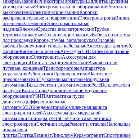
анкеры
Карабины
Фиксаторы арматуры
Шплинты
Пружины
универсальные
Электромонтажное оборудование
Розетки и
выключатели
Электрические звонки
Коробки
распределительные и подрозетники
Электропатроны
Вилки,
штепсели
Заземление
Электромонтажные
изделия
Клеммы
Средства диэлектрические
Трубки
термоусаживаемые
Изолирующие зажимы
Кабель и системы
для прокладки
Короба, трубы, металлорукав
Силовой
кабель
Наконечники, гильзы кабельные
Аксессуары для труб,
коробов
Кабельный крепеж
Арматура СИП
Электрощитовое
оборудование
Электрощиты
Аксессуары для
электрощита
Шины электротехнические
Выключатели
путевые, концевые
Трансформаторы
Аппаратура
управления
Рубильники
Предохранители
Частотные
преобразователи
Пускатели магнитные
Модульная
автоматика
Выключатели автоматические
Реле
Выключатели
нагрузки
Контакторы
Дополнительное модульное
оборудование
УЗИП
Автоматика пуска
двигателя
Дифференциальные
автоматы
УЗО
Конденсаторы
Комплексная защита
электродвигателей
Аксессуары для модульной
автоматики
Приборы учета
Счетчики газа
Счетчики
электроэнергии
Счетчики воды
Ремонт и отделка
Напольные
покрытия и
плитка
Плитка
Ламинат
Линолеум
Керамогранит
Спортивные