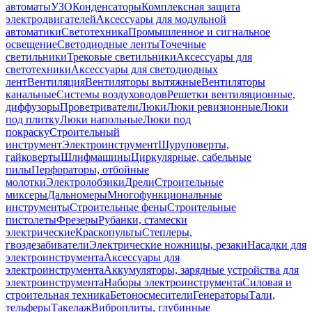
автоматы
УЗО
Конденсаторы
Комплексная защита
электродвигателей
Аксессуары для модульной
автоматики
Светотехника
Промышленное и сигнальное
освещение
Светодиодные ленты
Точечные
светильники
Трековые светильники
Аксессуары для
светотехники
Аксессуары для светодиодных
лент
Вентиляция
Вентиляторы вытяжные
Вентиляторы
канальные
Системы воздуховодов
Решетки вентиляционные,
диффузоры
Проветриватели
Люки
Люки ревизионные
Люки
под плитку
Люки напольные
Люки под
покраску
Строительный
инструмент
Электроинструмент
Шуруповерты,
гайковерты
Шлифмашины
Циркулярные, сабельные
пилы
Перфораторы, отбойные
молотки
Электролобзики
Дрели
Строительные
миксеры
Дальномеры
Многофункциональные
инструменты
Строительные фены
Строительные
пистолеты
Фрезеры
Рубанки, стамески
электрические
Краскопульты
Степлеры,
гвоздезабиватели
Электрические ножницы, резаки
Насадки для
электроинструмента
Аксессуары для
электроинструмента
Аккумуляторы, зарядные устройства для
электроинструмента
Наборы электроинструмента
Силовая и
строительная техника
Бетоносмесители
Генераторы
Тали,
тельферы
Такелаж
Виброплиты, глубинные