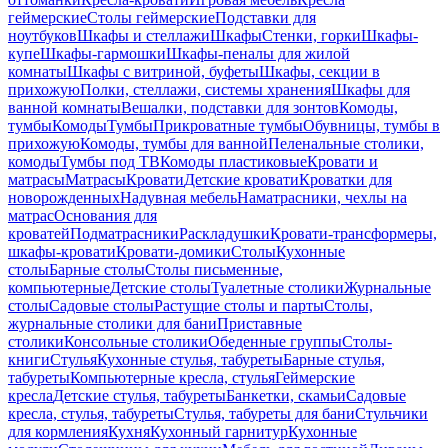
геймерские
Столы геймерские
Подставки для
ноутбуков
Шкафы и стеллажи
Шкафы
Стенки, горки
Шкафы-
купе
Шкафы-гармошки
Шкафы-пеналы для жилой
комнаты
Шкафы с витриной, буфеты
Шкафы, секции в
прихожую
Полки, стеллажи, системы хранения
Шкафы для
ванной комнаты
Вешалки, подставки для зонтов
Комоды,
тумбы
Комоды
Тумбы
Прикроватные тумбы
Обувницы, тумбы в
прихожую
Комоды, тумбы для ванной
Пеленальные столики,
комоды
Тумбы под ТВ
Комоды пластиковые
Кровати и
матрасы
Матрасы
Кровати
Детские кровати
Кроватки для
новорожденных
Надувная мебель
Наматрасники, чехлы на
матрас
Основания для
кроватей
Подматрасники
Раскладушки
Кровати-трансформеры,
шкафы-кровати
Кровати-домики
Столы
Кухонные
столы
Барные столы
Столы письменные,
компьютерные
Детские столы
Туалетные столики
Журнальные
столы
Садовые столы
Растущие столы и парты
Столы,
журнальные столики для бани
Приставные
столики
Консольные столики
Обеденные группы
Столы-
книги
Стулья
Кухонные стулья, табуреты
Барные стулья,
табуреты
Компьютерные кресла, стулья
Геймерские
кресла
Детские стулья, табуреты
Банкетки, скамьи
Садовые
кресла, стулья, табуреты
Стулья, табуреты для бани
Стульчики
для кормления
Кухня
Кухонный гарнитур
Кухонные