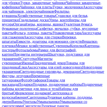
для уборки
Турки, заварочные чайники
Чайники заварочные,
кофейники
Чайники для плиты
Турки, молочники
Аксессуары
для чайников, электрочайников
Фильтры-
кувшины
Хозяйственные товары
Сушилки для белья,
прищепки
Гладильные доски
Урны, контейнеры для
мусора
Органайзеры, корзины, ящики
Туалетная бумага,
бумажные полотенца
Салфетки, мочалки, губки, мусорные
пакеты
Фольга, пленка, пакеты
Упаковочная тара
Аксессуары
для глажения
Аксессуары для стирки
Веревки,
шпагаты
Емкости, дозаторы для моющих средств
Вешалки-
плечики
Мешки хозяйственные
Сувениры
Копилки
Картины,
постеры
Фотоальбомы
Рамки для фотографий,
картин
Предметы интерьера
Шкатулки, подставки для
украшений
Статуэтки
Магниты
сувенирные
Иконы
Праздничный декор
Товары для
праздника
Елки
Аксессуары для елей новогодних
Новогодние
украшения
Светодиодные гирлянды, декорации
Светодиодные
фигуры, игрушки
Временные
татуировки
Фотобутафория
Товары для
маскарада
Подарки
Подарки, подарочные наборы
Подарочные
наборы косметики для лица и тела
Наборы для
бритья
Оформление подарков
Сантехника и
водоснабжение
Сантехника
Душевые кабины, поддоны,
двери
Ванны
Унитазы
Умывальники
Умывальники со
смесителями
Смесители
Душевые панели,