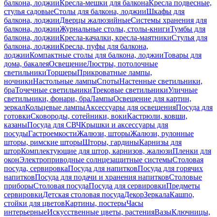
балкона, лоджии
Кресла-мешки для балкона
Кресла подвесные,
стулья садовые
Столы для балкона, лоджии
Шкафы для
балкона, лоджии
Дверцы жалюзийные
Системы хранения для
балкона, лоджии
Журнальные столы, столы-книги
Тумбы для
балкона, лоджии
Кресла-качалки, кресла-маятники
Стулья для
балкона, лоджии
Кресла, пуфы для балкона,
лоджии
Компактные столы для балкона, лоджии
Товары для
дома, бакалея
Освещение
Люстры, потолочные
светильники
Торшеры
Прикроватные лампы,
ночники
Настольные лампы
Споты
Настенные светильники,
бра
Точечные светильники
Трековые светильники
Уличные
светильники, фонари, бра
Лампы
Освещение для картин,
зеркал
Кольцевые лампы
Аксессуары для освещения
Посуда для
готовки
Сковороды, сотейники, воки
Кастрюли, ковши,
казаны
Посуда для СВЧ
Крышки и аксессуары для
посуды
Гастроемкости
Жалюзи, шторы
Жалюзи, рулонные
шторы, римские шторы
Шторы, гардины
Карнизы для
штор
Комплектующие для штор, карнизов, жалюзи
Пленки для
окон
Электроприводные солнцезащитные системы
Столовая
посуда, сервировка
Посуда для напитков
Посуда для горячих
напитков
Посуда для подачи и хранения напитков
Столовые
приборы
Столовая посуда
Посуда для сервировки
Предметы
сервировки
Детская столовая посуда
Декор
Зеркала
Кашпо,
стойки для цветов
Картины, постеры
Часы
интерьерные
Искусственные цветы, растения
Вазы
Ключницы,