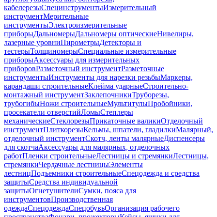
кабелерезы
Специнструменты
Измерительный
инструмент
Мерительные
инструменты
Электроизмерительные
приборы
Дальномеры
Дальномеры оптические
Нивелиры,
лазерные уровни
Пирометры
Детекторы и
тестеры
Толщиномеры
Специальные измерительные
приборы
Аксессуары для измерительных
приборов
Разметочный инструмент
Разметочные
инструменты
Инструменты для нарезки резьбы
Маркеры,
карандаши строительные
Клейма ударные
Строительно-
монтажный инструмент
Заклепочники
Труборезы,
трубогибы
Ножи строительные
Мультитулы
Пробойники,
просекатели отверстий
Ломы
Степлеры
механические
Стеклорезы
Прикаточные валики
Отделочный
инструмент
Плиткорезы
Кельмы, шпатели, гладилки
Малярный,
отделочный инструмент
Скотч, ленты малярные
Диспенсеры
для скотча
Аксессуары для малярных, отделочных
работ
Пленки строительные
Лестницы и стремянки
Лестницы,
стремянки
Чердачные лестницы
Элементы
лестниц
Подъемники строительные
Спецодежда и средства
защиты
Средства индивидуальной
защиты
Огнетушители
Сумки, пояса для
инструментов
Производственная
одежда
Спецодежда
Спецобувь
Организация рабочего
пространства
Фонари, прожекторы
Кейсы, ящики для