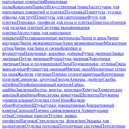
напольные покрытия
Виниловые
полы
Ковролин
Паркет
Искусственная трава
Аксессуары для
напольных покрытий и плитки
Подложка
Плинтусы, уголки,
обводы для труб
Плинтусы для сантехники
Фуги для
плитки
Порожки, профили для пола и плитки
Приспособления
для укладки плитки
Системы выравнивания
плитки
Аксессуары для напольных
покрытий
Реставрационные материалы
Двери и арки
Двери
входные
Двери межкомнатные
Арки межкомнатные
Москитные
сетки
Двери для бани и сауны
Коробки и
фурнитура
Наличники, коробки, доборы
Ручки дверные
Замки
дверные
Петли дверные
Фурнитура дверная
Доводчики
дверные
Окна и подоконники
Окна
Подоконники, отливы
Окна
мансардные
Фурнитура оконная
Мягкие окна
Москитные сетки
на окна
Жалюзи уличные
Пленки солнцезащитные
Крепежные
изделия
Саморезы, шурупы
Гвозди
Анкеры, дюбели
Скобы,
штифты
Перфорированный крепеж
Гайки,
шайбы
Заклепки
Болты, винты, шпильки
Хомуты
Химические
анкеры
Карабины
Фиксаторы арматуры
Шплинты
Пружины
универсальные
Отделка стен
Обои
Жидкие
обои
Фотообои
Штукатурки декоративные
Декоративный
камень
Скинали
Пленки самоклеящиеся
Армирующие
сетки
Стеновые панели
Уголки, маяки,
профили
Вагонка
Стеклохолсты, флизелин
Экраны для
радиаторов
Отделка потолка
Потолочные системы
Потолочные