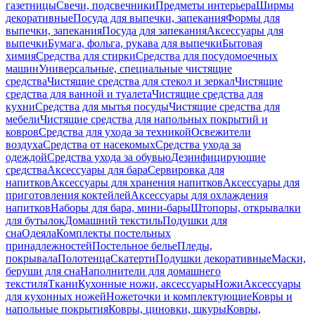
газетницы
Свечи, подсвечники
Предметы интерьера
Ширмы
декоративные
Посуда для выпечки, запекания
Формы для
выпечки, запекания
Посуда для запекания
Аксессуары для
выпечки
Бумага, фольга, рукава для выпечки
Бытовая
химия
Средства для стирки
Средства для посудомоечных
машин
Универсальные, специальные чистящие
средства
Чистящие средства для стекол и зеркал
Чистящие
средства для ванной и туалета
Чистящие средства для
кухни
Средства для мытья посуды
Чистящие средства для
мебели
Чистящие средства для напольных покрытий и
ковров
Средства для ухода за техникой
Освежители
воздуха
Средства от насекомых
Средства ухода за
одеждой
Средства ухода за обувью
Дезинфицирующие
средства
Аксессуары для бара
Сервировка для
напитков
Аксессуары для хранения напитков
Аксессуары для
приготовления коктейлей
Аксессуары для охлаждения
напитков
Наборы для бара, мини-бары
Штопоры, открывалки
для бутылок
Домашний текстиль
Подушки для
сна
Одеяла
Комплекты постельных
принадлежностей
Постельное белье
Пледы,
покрывала
Полотенца
Скатерти
Подушки декоративные
Маски,
беруши для сна
Наполнители для домашнего
текстиля
Ткани
Кухонные ножи, аксессуары
Ножи
Аксессуары
для кухонных ножей
Ножеточки и комплектующие
Ковры и
напольные покрытия
Ковры, циновки, шкуры
Ковры,