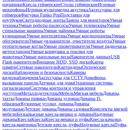
наушники
Кресла геймерские
Столы геймерские
Игровые
микрофоны
Игровая мультимедиа акустика
Аксессуары для
геймеров
Фигурки Funko Pop
Подставки для
ноутбуков
Светодиодные ленты
Лампы для мониторов
Умная
техника
Умные роботы-пылесосы
Умные телевизоры
Умные
стиральные машины
Умные чайники
Умные роботы
кулинарные
Умные вентиляторы
Умные кондиционеры
Умные
обогреватели
Умные увлажнители, очистители воздуха
Умные
отопительные котлы
Умные проветриватели
Умные радиочасы,
метеостанции
Умные кормушки и поилки для
животных
Умные напольные весы
Накопители данных
USB
Flash накопители
Внешние HDD, SSD диски
Карты
памяти
Сетевые накопители
Картридеры
Оптические
диски
Наблюдение и безопасность
Камеры
видеонаблюдения
Аксессуары для CCTV
Домофоны,
вызывные панели
Датчики для дома
Охранные системы,
сигнализации
Системы контроля и управления
доступом
Металлодетекторы
Мебель
Мягкая мебель
Диваны,
тахты
Диваны прямые
Диваны угловые
Диваны П-
образные
Кухонные уголки, диваны
Диваны
модульные
Детские диваны
Диваны садовые
Комплекты мягкой
мебели
Бескаркасные кресла-мешки и диваны
Надувные
диваны
Кресла
Кресла
Кресла-мешки и пуфы
Кресла-качалки,
кресла-маятники
Детские кресла, пуфы
Надувные кресла
Пуфы,
оттоманки
Кресла-кровати
Игровая мебель
Кресла