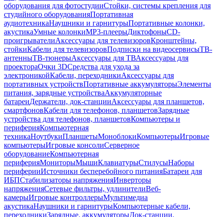
оборудования для фотостудии
Стойки, системы крепления для
студийного оборудования
Портативная
аудиотехника
Наушники и гарнитуры
Портативные колонки,
акустика
Умные колонки
MP3-плееры
Диктофоны
CD-
проигрыватели
Аксессуары для телевизоров
Кронштейны,
стойки
Кабели для телевизоров
Подписки на видеосервисы
ТВ-
антенны
ТВ-тюнеры
Аксессуары для ТВ
Аксессуары для
проектора
Очки 3D
Средства для ухода за
электроникой
Кабели, переходники
Аксессуары для
портативных устройств
Портативные аккумуляторы
Элементы
питания, зарядные устройства
Аккумуляторные
батареи
Держатели, док-станции
Аксессуары для планшетов,
смартфонов
Кабели для телефонов, планшетов
Зарядные
устройства для телефонов, планшетов
Компьютеры и
периферия
Компьютерная
техника
Ноутбуки
Планшеты
Моноблоки
Компьютеры
Игровые
компьютеры
Игровые консоли
Серверное
оборудование
Компьютерная
периферия
Мониторы
Мыши
Клавиатуры
Стилусы
Наборы
периферии
Источники бесперебойного питания
Батареи для
ИБП
Стабилизаторы напряжения
Инверторы
напряжения
Сетевые фильтры, удлинители
Веб-
камеры
Игровые контроллеры
Мультимедиа
акустика
Наушники и гарнитуры
Компьютерные кабели,
переходники
Зарядные, аккумуляторы
Док-станции,