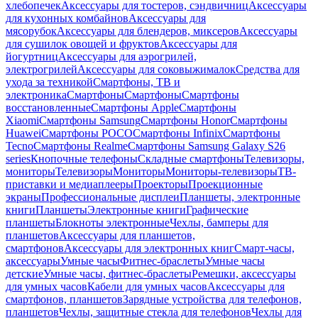
хлебопечек
Аксессуары для тостеров, сэндвичниц
Аксессуары
для кухонных комбайнов
Аксессуары для
мясорубок
Аксессуары для блендеров, миксеров
Аксессуары
для сушилок овощей и фруктов
Аксессуары для
йогуртниц
Аксессуары для аэрогрилей,
электрогрилей
Аксессуары для соковыжималок
Средства для
ухода за техникой
Смартфоны, ТВ и
электроника
Смартфоны
Смартфоны
Смартфоны
восстановленные
Смартфоны Apple
Смартфоны
Xiaomi
Смартфоны Samsung
Смартфоны Honor
Смартфоны
Huawei
Смартфоны POCO
Смартфоны Infinix
Смартфоны
Tecno
Смартфоны Realme
Смартфоны Samsung Galaxy S26
series
Кнопочные телефоны
Складные смартфоны
Телевизоры,
мониторы
Телевизоры
Мониторы
Мониторы-телевизоры
ТВ-
приставки и медиаплееры
Проекторы
Проекционные
экраны
Профессиональные дисплеи
Планшеты, электронные
книги
Планшеты
Электронные книги
Графические
планшеты
Блокноты электронные
Чехлы, бамперы для
планшетов
Аксессуары для планшетов,
смартфонов
Аксессуары для электронных книг
Смарт-часы,
аксессуары
Умные часы
Фитнес-браслеты
Умные часы
детские
Умные часы, фитнес-браслеты
Ремешки, аксессуары
для умных часов
Кабели для умных часов
Аксессуары для
смартфонов, планшетов
Зарядные устройства для телефонов,
планшетов
Чехлы, защитные стекла для телефонов
Чехлы для