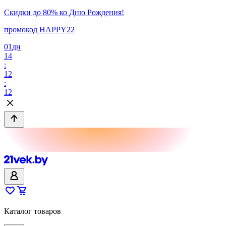
Скидки до 80% ко Дню Рождения!
промокод HAPPY22
01
дн
14
:
12
:
12
Каталог товаров