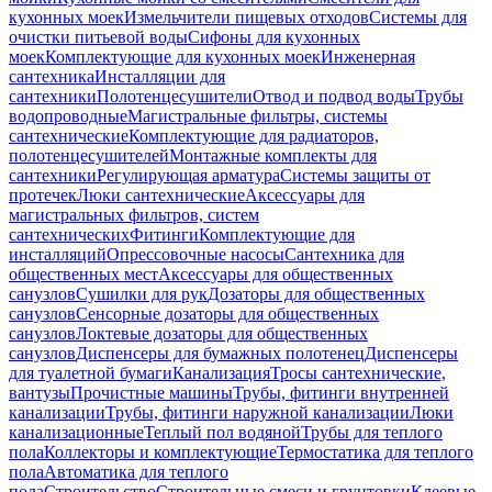
кухонных моек
Измельчители пищевых отходов
Системы для
очистки питьевой воды
Сифоны для кухонных
моек
Комплектующие для кухонных моек
Инженерная
сантехника
Инсталляции для
сантехники
Полотенцесушители
Отвод и подвод воды
Трубы
водопроводные
Магистральные фильтры, системы
сантехнические
Комплектующие для радиаторов,
полотенцесушителей
Монтажные комплекты для
сантехники
Регулирующая арматура
Системы защиты от
протечек
Люки сантехнические
Аксессуары для
магистральных фильтров, систем
сантехнических
Фитинги
Комплектующие для
инсталляций
Опрессовочные насосы
Сантехника для
общественных мест
Аксессуары для общественных
санузлов
Сушилки для рук
Дозаторы для общественных
санузлов
Сенсорные дозаторы для общественных
санузлов
Локтевые дозаторы для общественных
санузлов
Диспенсеры для бумажных полотенец
Диспенсеры
для туалетной бумаги
Канализация
Тросы сантехнические,
вантузы
Прочистные машины
Трубы, фитинги внутренней
канализации
Трубы, фитинги наружной канализации
Люки
канализационные
Теплый пол водяной
Трубы для теплого
пола
Коллекторы и комплектующие
Термостатика для теплого
пола
Автоматика для теплого
пола
Строительство
Строительные смеси и грунтовки
Клеевые