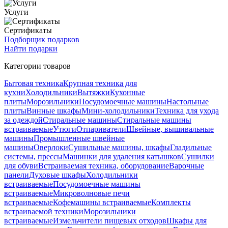
Услуги
Сертификаты
Подборщик подарков
Найти подарки
Категории товаров
Бытовая техника
Крупная техника для
кухни
Холодильники
Вытяжки
Кухонные
плиты
Морозильники
Посудомоечные машины
Настольные
плиты
Винные шкафы
Мини-холодильники
Техника для ухода
за одеждой
Стиральные машины
Стиральные машины
встраиваемые
Утюги
Отпариватели
Швейные, вышивальные
машины
Промышленные швейные
машины
Оверлоки
Сушильные машины, шкафы
Гладильные
системы, прессы
Машинки для удаления катышков
Сушилки
для обуви
Встраиваемая техника, оборудование
Варочные
панели
Духовые шкафы
Холодильники
встраиваемые
Посудомоечные машины
встраиваемые
Микроволновые печи
встраиваемые
Кофемашины встраиваемые
Комплекты
встраиваемой техники
Морозильники
встраиваемые
Измельчители пищевых отходов
Шкафы для