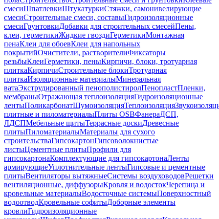
смеси
Шпатлевки
Штукатурки
Стяжки, самонивелирующие
смеси
Строительные смеси, составы
Гидроизоляционные
смеси
Грунтовки
Добавки для строительных смесей
Пены,
клеи, герметики
Жидкие гвозди
Герметики
Монтажная
пена
Клеи для обоев
Клеи для напольных
покрытий
Очистители, растворители
Фиксаторы
резьбы
Клеи
Герметики, пены
Кирпичи, блоки, тротуарная
плитка
Кирпичи
Строительные блоки
Тротуарная
плитка
Изоляционные материалы
Минеральная
вата
Экструдированный пенополистирол
Пенопласт
Пленки,
мембраны
Отражающая теплоизоляция
Гидроизоляционные
ленты
Поликарбонат
Шумоизоляция
Теплоизоляция
Звукоизоляц
плитные и пиломатериалы
Плиты OSB
Фанера
ДСП,
ЛДСП
Мебельные щиты
Террасные доски
Древесные
плиты
Пиломатериалы
Материалы для сухого
строительства
Гипсокартон
Гипсоволокнистые
листы
Цементные плиты
Профили для
гипсокартона
Комплектующие для гипсокартона
Ленты
армирующие
Уплотнительные ленты
Гипсовые и цементные
плиты
Вентиляторы вытяжные
Системы воздуховодов
Решетки
вентиляционные, диффузоры
Кровля и водосток
Черепица и
кровельные материалы
Водосточные системы
Поверхностный
водоотвод
Кровельные софиты
Доборные элементы
кровли
Гидроизоляционные