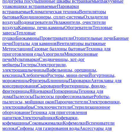
подогрева посуды
Винные шкафы встраиваемые
Вакуумные
упаковщики встраиваемые
Пароварки
встраиваемые
Климатическая техника
Вентиляторы
бытовые
Кондиционеры, сплит-системы
Охладители
воздуха
Водонагреватели
Увлажнители, очистители
воздуха
Камины, печи-камины
Обогреватели
Тепловые
завесы
Тепловые
пушки
Биокамины
Проветриватели
Отопительные печи
Банные
печи
Порталы для каминов
Вентиляторы вытяжные
Метеостанции
Газовые баллоны бытовые
Техника для
приготовления еды
Аэрогрили
Микроволновые
печи
Мультиварки
Сэндвичницы, хот-дог
мейкеры
Тостеры
Электрогрили,
электрошашлычницы
Вафельницы, орешницы,
кексницы
Хлебопечки
Ростеры, мини-печи
Йогуртницы,
мороженицы
Фризеры
Блинницы
Пароварки
Автоклавы для
консервирования
Сыроварни
Фритюрницы, фондю-
фритюрницы
Яйцеварки
Попкорницы
Техника для
дома
Пылесосы
Пылесосы профессиональные
Роботы-
пылесосы, мойщики окон
Пароочистители
Электровеники,
электрошвабры
Стеклоочистители
Стерилизационное
оборудование
Техника для приготовления
напитков
Электрочайники
Кофеварки,
кофемашины
Соковыжималки
Кофемолки
Вспениватели
молока
Сифоны для газирования воды
Аксессуары для