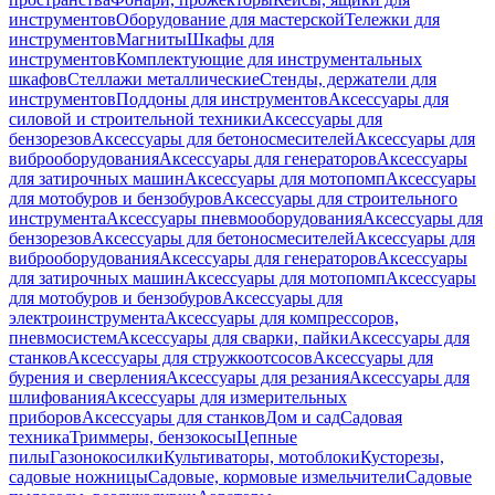
инструментов
Оборудование для мастерской
Тележки для
инструментов
Магниты
Шкафы для
инструментов
Комплектующие для инструментальных
шкафов
Стеллажи металлические
Стенды, держатели для
инструментов
Поддоны для инструментов
Аксессуары для
силовой и строительной техники
Аксессуары для
бензорезов
Аксессуары для бетоносмесителей
Аксессуары для
виброоборудования
Аксессуары для генераторов
Аксессуары
для затирочных машин
Аксессуары для мотопомп
Аксессуары
для мотобуров и бензобуров
Аксессуары для строительного
инструмента
Аксессуары пневмооборудования
Аксессуары для
бензорезов
Аксессуары для бетоносмесителей
Аксессуары для
виброоборудования
Аксессуары для генераторов
Аксессуары
для затирочных машин
Аксессуары для мотопомп
Аксессуары
для мотобуров и бензобуров
Аксессуары для
электроинструмента
Аксессуары для компрессоров,
пневмосистем
Аксессуары для сварки, пайки
Аксессуары для
станков
Аксессуары для стружкоотсосов
Аксессуары для
бурения и сверления
Аксессуары для резания
Аксессуары для
шлифования
Аксессуары для измерительных
приборов
Аксессуары для станков
Дом и сад
Садовая
техника
Триммеры, бензокосы
Цепные
пилы
Газонокосилки
Культиваторы, мотоблоки
Кусторезы,
садовые ножницы
Садовые, кормовые измельчители
Садовые