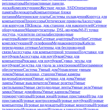
репликаторы
Интерактивные панели,
доски
Комплектующие
Жесткие диски, SSD
Оперативная
память
Видеокарты
Компьютерные блоки
питания
Материнские платы
Системы охлаждения
Корпуса для
компьютеров
Процессоры
Оптические приводы
Аксессуары
для корпусов ПК
Боксы, док-станции для накопителей
Сетевое
оборудование
Маршрутизаторы, DSL-модемы
Wi-Fi точки
доступа, усилители сигнала
Беспроводные
адаптеры
Коммутаторы
Сетевые адаптеры
Powerline
Сетевые
комплектующие
IP-телефония
Медиаконвертеры
Кабели,
переходники сетевые
Антенны для беспроводной
связи
Аксессуары для компьютерной техники
Подставки для
ноутбуков
Аксессуары для ноутбуков
Очки для
компьютера
Рюкзаки для ноутбуков
Сумки, чехлы для
ноутбуков
Средства для ухода за электроникой
Программное
обеспечение
Система Умный дом
Управление умным
домом
Умные колонки, станции
Умные камеры
видеонаблюдения
Умные датчики для дома
Умные
лампы
Умные выключатели
Умные розетки
Умные
светильники
Умные светодиодные ленты
Умные реле
Умные
замки
Умные домофоны
Умные карнизы
Умные
терморегуляторы
Игровая зона
Игровые приставки
Игры для
приставок
Игровые контроллеры
Игровые ноутбуки
Игровые
компьютеры
Игровые видеокарты
Игровые мониторы
Игровые
телевизоры
Игровые мыши
Игровые клавиатуры
Игровые