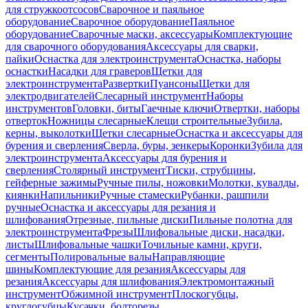
для стружкоотсосов
Сварочное и паяльное
оборудование
Сварочное оборудование
Паяльное
оборудование
Сварочные маски, аксессуары
Комплектующие
для сварочного оборудования
Аксессуары для сварки,
пайки
Оснастка для электроинструмента
Оснастка, наборы
оснастки
Насадки для граверов
Щетки для
электроинструмента
Развертки
Пуансоны
Щетки для
электродвигателей
Слесарный инструмент
Наборы
инструментов
Головки, биты
Гаечные ключи
Отвертки, наборы
отверток
Ножницы слесарные
Клещи строительные
Зубила,
керны, выколотки
Щетки слесарные
Оснастка и аксессуары для
бурения и сверления
Сверла, буры, зенкеры
Коронки
Зубила для
электроинструмента
Аксессуары для бурения и
сверления
Столярный инструмент
Тиски, струбцины,
гейферные зажимы
Ручные пилы, ножовки
Молотки, кувалды,
киянки
Напильники
Ручные стамески
Рубанки, рашпили
ручные
Оснастка и аксессуары для резания и
шлифования
Отрезные, пильные диски
Пильные полотна для
электроинструмента
Фрезы
Шлифовальные диски, насадки,
листы
Шлифовальные чашки
Точильные камни, круги,
сегменты
Полировальные валы
Направляющие
шины
Комплектующие для резания
Аксессуары для
резания
Аксессуары для шлифования
Электромонтажный
инструмент
Обжимной инструмент
Плоскогубцы,
круглогубцы
Кусачки, болторезы,