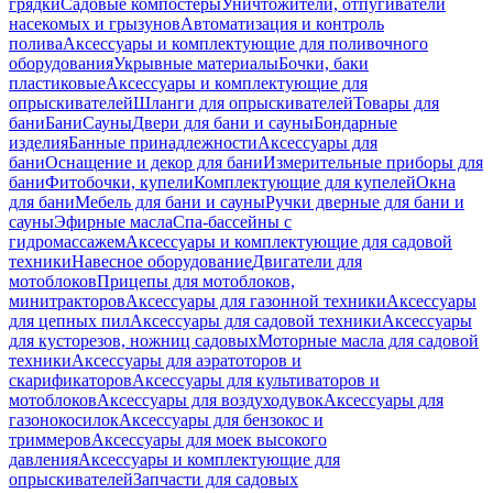
грядки
Садовые компостеры
Уничтожители, отпугиватели
насекомых и грызунов
Автоматизация и контроль
полива
Аксессуары и комплектующие для поливочного
оборудования
Укрывные материалы
Бочки, баки
пластиковые
Аксессуары и комплектующие для
опрыскивателей
Шланги для опрыскивателей
Товары для
бани
Бани
Сауны
Двери для бани и сауны
Бондарные
изделия
Банные принадлежности
Аксессуары для
бани
Оснащение и декор для бани
Измерительные приборы для
бани
Фитобочки, купели
Комплектующие для купелей
Окна
для бани
Мебель для бани и сауны
Ручки дверные для бани и
сауны
Эфирные масла
Спа-бассейны с
гидромассажем
Аксессуары и комплектующие для садовой
техники
Навесное оборудование
Двигатели для
мотоблоков
Прицепы для мотоблоков,
минитракторов
Аксессуары для газонной техники
Аксессуары
для цепных пил
Аксессуары для садовой техники
Аксессуары
для кусторезов, ножниц садовых
Моторные масла для садовой
техники
Аксессуары для аэратоторов и
скарификаторов
Аксессуары для культиваторов и
мотоблоков
Аксессуары для воздуходувок
Аксессуары для
газонокосилок
Аксессуары для бензокос и
триммеров
Аксессуары для моек высокого
давления
Аксессуары и комплектующие для
опрыскивателей
Запчасти для садовых