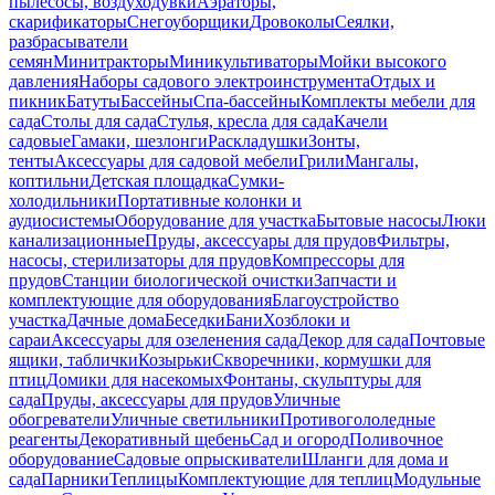
пылесосы, воздуходувки
Аэраторы,
скарификаторы
Снегоуборщики
Дровоколы
Сеялки,
разбрасыватели
семян
Минитракторы
Миникультиваторы
Мойки высокого
давления
Наборы садового электроинструмента
Отдых и
пикник
Батуты
Бассейны
Спа-бассейны
Комплекты мебели для
сада
Столы для сада
Стулья, кресла для сада
Качели
садовые
Гамаки, шезлонги
Раскладушки
Зонты,
тенты
Аксессуары для садовой мебели
Грили
Мангалы,
коптильни
Детская площадка
Сумки-
холодильники
Портативные колонки и
аудиосистемы
Оборудование для участка
Бытовые насосы
Люки
канализационные
Пруды, аксессуары для прудов
Фильтры,
насосы, стерилизаторы для прудов
Компрессоры для
прудов
Станции биологической очистки
Запчасти и
комплектующие для оборудования
Благоустройство
участка
Дачные дома
Беседки
Бани
Хозблоки и
сараи
Аксессуары для озеленения сада
Декор для сада
Почтовые
ящики, таблички
Козырьки
Скворечники, кормушки для
птиц
Домики для насекомых
Фонтаны, скульптуры для
сада
Пруды, аксессуары для прудов
Уличные
обогреватели
Уличные светильники
Противогололедные
реагенты
Декоративный щебень
Сад и огород
Поливочное
оборудование
Садовые опрыскиватели
Шланги для дома и
сада
Парники
Теплицы
Комплектующие для теплиц
Модульные