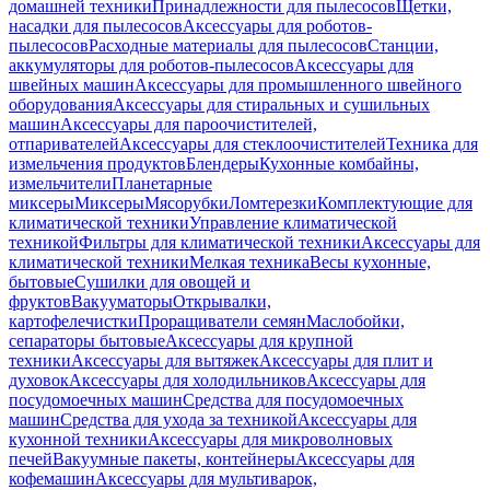
домашней техники
Принадлежности для пылесосов
Щетки,
насадки для пылесосов
Аксессуары для роботов-
пылесосов
Расходные материалы для пылесосов
Станции,
аккумуляторы для роботов-пылесосов
Аксессуары для
швейных машин
Аксессуары для промышленного швейного
оборудования
Аксессуары для стиральных и сушильных
машин
Аксессуары для пароочистителей,
отпаривателей
Аксессуары для стеклоочистителей
Техника для
измельчения продуктов
Блендеры
Кухонные комбайны,
измельчители
Планетарные
миксеры
Миксеры
Мясорубки
Ломтерезки
Комплектующие для
климатической техники
Управление климатической
техникой
Фильтры для климатической техники
Аксессуары для
климатической техники
Мелкая техника
Весы кухонные,
бытовые
Сушилки для овощей и
фруктов
Вакууматоры
Открывалки,
картофелечистки
Проращиватели семян
Маслобойки,
сепараторы бытовые
Аксессуары для крупной
техники
Аксессуары для вытяжек
Аксессуары для плит и
духовок
Аксессуары для холодильников
Аксессуары для
посудомоечных машин
Средства для посудомоечных
машин
Средства для ухода за техникой
Аксессуары для
кухонной техники
Аксессуары для микроволновых
печей
Вакуумные пакеты, контейнеры
Аксессуары для
кофемашин
Аксессуары для мультиварок,