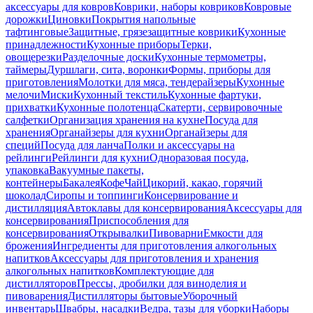
аксессуары для ковров
Коврики, наборы ковриков
Ковровые
дорожки
Циновки
Покрытия напольные
тафтинговые
Защитные, грязезащитные коврики
Кухонные
принадлежности
Кухонные приборы
Терки,
овощерезки
Разделочные доски
Кухонные термометры,
таймеры
Дуршлаги, сита, воронки
Формы, приборы для
приготовления
Молотки для мяса, тендерайзеры
Кухонные
мелочи
Миски
Кухонный текстиль
Кухонные фартуки,
прихватки
Кухонные полотенца
Скатерти, сервировочные
салфетки
Организация хранения на кухне
Посуда для
хранения
Органайзеры для кухни
Органайзеры для
специй
Посуда для ланча
Полки и аксессуары на
рейлинги
Рейлинги для кухни
Одноразовая посуда,
упаковка
Вакуумные пакеты,
контейнеры
Бакалея
Кофе
Чай
Цикорий, какао, горячий
шоколад
Сиропы и топпинги
Консервирование и
дистилляция
Автоклавы для консервирования
Аксессуары для
консервирования
Приспособления для
консервирования
Открывалки
Пивоварни
Емкости для
брожения
Ингредиенты для приготовления алкогольных
напитков
Аксессуары для приготовления и хранения
алкогольных напитков
Комплектующие для
дистилляторов
Прессы, дробилки для виноделия и
пивоварения
Дистилляторы бытовые
Уборочный
инвентарь
Швабры, насадки
Ведра, тазы для уборки
Наборы