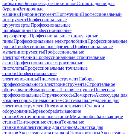
вибраторы
Бензорезы, резчики швов
Стойки, дрели для
бурения
Затирочные
машины
Гидроинструмент
Погрузчики
Профессиональный
инструмент
Профессиональные
шуруповерты
Профессиональные
шлифмашины
Профессиональные
перфораторы
Профессиональные циркулярные
пилы
Профессиональные электролобзики
Профессиональные
дрели
Профессиональные фрезеры
Профессиональные
мультиинструменты
Профессиональные
электрорубанки
Профессиональные строительные
фены
Профессиональные строительные
пистолеты
Профессиональные точильные
станки
Профессиональные
электроножницы
Пневмоинструмент
Наборы
профессионального электроинструмента
Строительное
оборудование
Компрессоры
Тепловые пушки
Пылесосы
профессиональные
Стружкоотсосы
Домкраты
Аксессуары для
компрессоров, пневмосистем
Системы пылеудаления для
электроинструмента
Пневмоинструмент
Станки и
оборудование
Деревообрабатывающие
станки
Ленточнопильные станки
Металлообрабатывающие
станки
Плиткорезные станки
Точильные
станки
Комплектующие для станков
Оснастка для
станков
Аксессуары для станков
Стружкоотсосы
Аксессуары