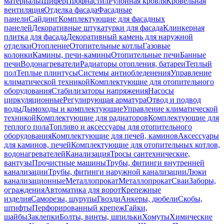
материалы
Шифер
Профнастил
Рулонная кровля
Кровельная
вентиляция
Отделка фасада
Фасадные
панели
Сайдинг
Комплектующие для фасадных
панелей
Декоративные штукатурки для фасада
Клинкерная
плитка для фасада
Декоративный камень для наружной
отделки
Отопление
Отопительные котлы
Газовые
колонки
Камины, печи-камины
Отопительные печи
Банные
печи
Водонагреватели
Радиаторы отопления, батареи
Теплый
пол
Теплые плинтусы
Системы антиобледенения
Управление
климатической техникой
Комплектующие для отопительного
оборудования
Стабилизаторы напряжения
Насосы
циркуляционные
Регулирующая арматура
Отвод и подвод
воды
Дымоходы и комплектующие
Управление климатической
техникой
Комплектующие для радиаторов
Комплектующие для
теплого пола
Топливо и аксессуары для отопительного
оборудования
Комплектующие для печей, каминов
Аксессуары
для каминов, печей
Комплектующие для отопительных котлов,
водонагревателей
Канализация
Тросы сантехнические,
вантузы
Прочистные машины
Трубы, фитинги внутренней
канализации
Трубы, фитинги наружной канализации
Люки
канализационные
Металлопрокат
Металлопрокат
Сваи
Заборы,
ограждения
Автоматика для ворот
Крепежные
изделия
Саморезы, шурупы
Гвозди
Анкеры, дюбели
Скобы,
штифты
Перфорированный крепеж
Гайки,
шайбы
Заклепки
Болты, винты, шпильки
Хомуты
Химические