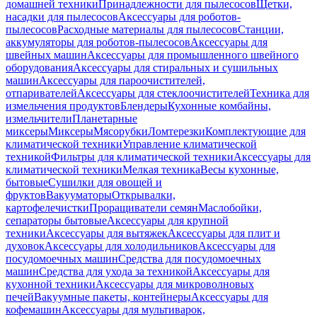
домашней техники
Принадлежности для пылесосов
Щетки,
насадки для пылесосов
Аксессуары для роботов-
пылесосов
Расходные материалы для пылесосов
Станции,
аккумуляторы для роботов-пылесосов
Аксессуары для
швейных машин
Аксессуары для промышленного швейного
оборудования
Аксессуары для стиральных и сушильных
машин
Аксессуары для пароочистителей,
отпаривателей
Аксессуары для стеклоочистителей
Техника для
измельчения продуктов
Блендеры
Кухонные комбайны,
измельчители
Планетарные
миксеры
Миксеры
Мясорубки
Ломтерезки
Комплектующие для
климатической техники
Управление климатической
техникой
Фильтры для климатической техники
Аксессуары для
климатической техники
Мелкая техника
Весы кухонные,
бытовые
Сушилки для овощей и
фруктов
Вакууматоры
Открывалки,
картофелечистки
Проращиватели семян
Маслобойки,
сепараторы бытовые
Аксессуары для крупной
техники
Аксессуары для вытяжек
Аксессуары для плит и
духовок
Аксессуары для холодильников
Аксессуары для
посудомоечных машин
Средства для посудомоечных
машин
Средства для ухода за техникой
Аксессуары для
кухонной техники
Аксессуары для микроволновых
печей
Вакуумные пакеты, контейнеры
Аксессуары для
кофемашин
Аксессуары для мультиварок,