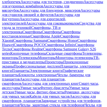
хлебопечек
Аксессуары для тостеров, сэндвичниц
Аксессуары
для кухонных комбайнов
Аксессуары для
мясорубок
Аксессуары для блендеров, миксеров
Аксессуары
для сушилок овощей и фруктов
Аксессуары для
йогуртниц
Аксессуары для аэрогрилей,
электрогрилей
Аксессуары для соковыжималок
Средства для
ухода за техникой
Смартфоны, ТВ и
электроника
Смартфоны
Смартфоны
Смартфоны
восстановленные
Смартфоны Apple
Смартфоны
Xiaomi
Смартфоны Samsung
Смартфоны Honor
Смартфоны
Huawei
Смартфоны POCO
Смартфоны Infinix
Смартфоны
Tecno
Смартфоны Realme
Смартфоны Samsung Galaxy S26
series
Кнопочные телефоны
Складные смартфоны
Телевизоры,
мониторы
Телевизоры
Мониторы
Мониторы-телевизоры
ТВ-
приставки и медиаплееры
Проекторы
Проекционные
экраны
Профессиональные дисплеи
Планшеты, электронные
книги
Планшеты
Электронные книги
Графические
планшеты
Блокноты электронные
Чехлы, бамперы для
планшетов
Аксессуары для планшетов,
смартфонов
Аксессуары для электронных книг
Смарт-часы,
аксессуары
Умные часы
Фитнес-браслеты
Умные часы
детские
Умные часы, фитнес-браслеты
Ремешки, аксессуары
для умных часов
Кабели для умных часов
Аксессуары для
смартфонов, планшетов
Зарядные устройства для телефонов,
планшетов
Чехлы, защитные стекла для телефонов
Чехлы для