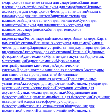
смартфонов
Защитные стекла для смартфонов
Защитные
пленки для смартфонов
Стилусы для смартфонов
Игровые
аксессуары для смартфонов
Чехлы для планшетов
Чехлы с
клавиатурой для планшетов
Защитные стекла для
планшетов
Защитные пленки для планшетов
Сумки для
планшетов
Стилусы для планшетов
Аксессуары для
планшетов, смартфонов
Кабели для телефонов,
планшетов
Фото,
видеосъемка
Фотоаппараты
Видеокамеры
Экшн-камеры
Карты
памяти
Объективы
Вспышки
Аксессуары для камер
Сумки и
чехлы для камер
Зарядные устройства, аккумуляторы для фото,
видеокамер
Аксессуары для объективов
Штативы
Цифровые
фоторамки
Аудиотехника
Мультимедиа акустика
Радиочасы,
метеостанции
Радиоприемники
Музыкальные
центры
Домашние кинотеатры
Акустические
системы
Проигрыватели виниловых пластинок
Аксессуары
для виниловых проигрывателей
Виниловые
пластинки
Инсталляционная акустика
Трансляционные
усилители
Аксессуары для аудиотехники
Комплектующие для
акустики
Акустические кабели
Подставки, стойки для
акустики
Сумки, чехлы для акустики
Оборудование для
фотостудии
Кольцевые лампы
Фоны для фотостудии
Студийное
освещение
Насадки светоформирующие для
фотостудии
Фотозонты, отражатели
Оборудование для
предметной съемки
Вспышки студийные
Комплекты