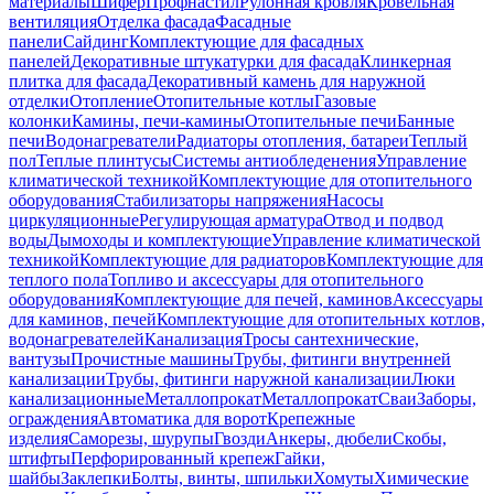
материалы
Шифер
Профнастил
Рулонная кровля
Кровельная
вентиляция
Отделка фасада
Фасадные
панели
Сайдинг
Комплектующие для фасадных
панелей
Декоративные штукатурки для фасада
Клинкерная
плитка для фасада
Декоративный камень для наружной
отделки
Отопление
Отопительные котлы
Газовые
колонки
Камины, печи-камины
Отопительные печи
Банные
печи
Водонагреватели
Радиаторы отопления, батареи
Теплый
пол
Теплые плинтусы
Системы антиобледенения
Управление
климатической техникой
Комплектующие для отопительного
оборудования
Стабилизаторы напряжения
Насосы
циркуляционные
Регулирующая арматура
Отвод и подвод
воды
Дымоходы и комплектующие
Управление климатической
техникой
Комплектующие для радиаторов
Комплектующие для
теплого пола
Топливо и аксессуары для отопительного
оборудования
Комплектующие для печей, каминов
Аксессуары
для каминов, печей
Комплектующие для отопительных котлов,
водонагревателей
Канализация
Тросы сантехнические,
вантузы
Прочистные машины
Трубы, фитинги внутренней
канализации
Трубы, фитинги наружной канализации
Люки
канализационные
Металлопрокат
Металлопрокат
Сваи
Заборы,
ограждения
Автоматика для ворот
Крепежные
изделия
Саморезы, шурупы
Гвозди
Анкеры, дюбели
Скобы,
штифты
Перфорированный крепеж
Гайки,
шайбы
Заклепки
Болты, винты, шпильки
Хомуты
Химические