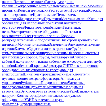
панели
Потолочные плиты
Багеты, молдинги,
уголки
Лакокрасочные материалы
Краски
Эмали
Лаки
Морилки,
пропитки
Колеры для краски
Растворители
Грунтовки
Краски,
эмали аэрозольные
Краски, эмали
Пены, клеи,
герметики
Жидкие гвозди
Герметики
Монтажная пена
Клеи для
обоев
Клеи для напольных покрытий
Очистители,
растворители
Фиксаторы резьбы
Клеи
Герметики,
пены
Электромонтажное оборудование
Розетки и
выключатели
Электрические звонки
Коробки
распределительные и подрозетники
Электропатроны
Вилки,
штепсели
Молниеприемники
Заземление
Электромонтажные
изделия
Клеммы
Средства диэлектрические
Трубки
термоусаживаемые
Изолирующие зажимы
Кабель и системы
для прокладки
Короба, трубы, металлорукав
Силовой
кабель
Наконечники, гильзы кабельные
Аксессуары для труб,
коробов
Кабельный крепеж
Арматура СИП
Электрощитовое
оборудование
Электрощиты
Аксессуары для
электрощита
Шины электротехнические
Выключатели
путевые, концевые
Трансформаторы
Аппаратура
управления
Рубильники
Предохранители
Частотные
преобразователи
Пускатели магнитные
Модульная
автоматика
Выключатели автоматические
Реле
Выключатели
нагрузки
Контакторы
Дополнительное модульное
оборудование
УЗИП
Автоматика пуска
двигателя
Дифференциальные