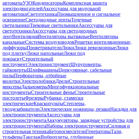
автоматы
УЗО
Конденсаторы
Комплексная защита
электродвигателей
Аксессуары для модульной
автоматики
Светотехника
Промышленное и сигнальное
освещение
Светодиодные ленты
Точечные
светильники
Трековые светильники
Аксессуары для
светотехники
Аксессуары для светодиодных
лент
Вентиляция
Вентиляторы вытяжные
Вентиляторы
канальные
Системы воздуховодов
Решетки вентиляционные,
диффузоры
Проветриватели
Люки
Люки ревизионные
Люки
под плитку
Люки напольные
Люки под
покраску
Строительный
инструмент
Электроинструмент
Шуруповерты,
гайковерты
Шлифмашины
Циркулярные, сабельные
пилы
Перфораторы, отбойные
молотки
Электролобзики
Дрели
Строительные
миксеры
Дальномеры
Многофункциональные
инструменты
Строительные фены
Строительные
пистолеты
Фрезеры
Рубанки, стамески
электрические
Краскопульты
Степлеры,
гвоздезабиватели
Электрические ножницы, резаки
Насадки для
электроинструмента
Аксессуары для
электроинструмента
Аккумуляторы, зарядные устройства для
электроинструмента
Наборы электроинструмента
Силовая и
строительная техника
Бетоносмесители
Генераторы
Тали,
тельферы
Такелаж
Виброплиты, глубинные