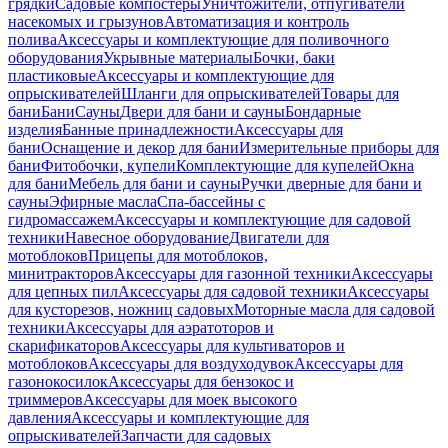
грядки
Садовые компостеры
Уничтожители, отпугиватели
насекомых и грызунов
Автоматизация и контроль
полива
Аксессуары и комплектующие для поливочного
оборудования
Укрывные материалы
Бочки, баки
пластиковые
Аксессуары и комплектующие для
опрыскивателей
Шланги для опрыскивателей
Товары для
бани
Бани
Сауны
Двери для бани и сауны
Бондарные
изделия
Банные принадлежности
Аксессуары для
бани
Оснащение и декор для бани
Измерительные приборы для
бани
Фитобочки, купели
Комплектующие для купелей
Окна
для бани
Мебель для бани и сауны
Ручки дверные для бани и
сауны
Эфирные масла
Спа-бассейны с
гидромассажем
Аксессуары и комплектующие для садовой
техники
Навесное оборудование
Двигатели для
мотоблоков
Прицепы для мотоблоков,
минитракторов
Аксессуары для газонной техники
Аксессуары
для цепных пил
Аксессуары для садовой техники
Аксессуары
для кусторезов, ножниц садовых
Моторные масла для садовой
техники
Аксессуары для аэратоторов и
скарификаторов
Аксессуары для культиваторов и
мотоблоков
Аксессуары для воздуходувок
Аксессуары для
газонокосилок
Аксессуары для бензокос и
триммеров
Аксессуары для моек высокого
давления
Аксессуары и комплектующие для
опрыскивателей
Запчасти для садовых