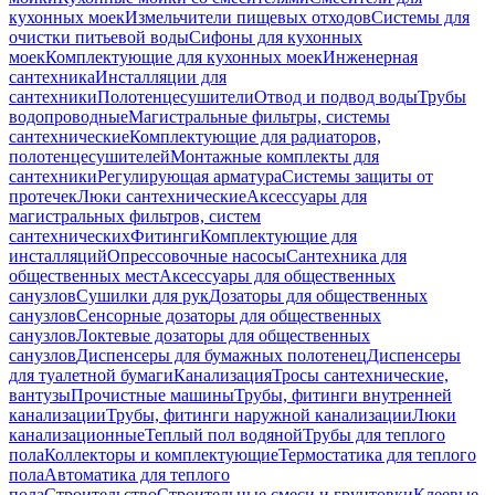
кухонных моек
Измельчители пищевых отходов
Системы для
очистки питьевой воды
Сифоны для кухонных
моек
Комплектующие для кухонных моек
Инженерная
сантехника
Инсталляции для
сантехники
Полотенцесушители
Отвод и подвод воды
Трубы
водопроводные
Магистральные фильтры, системы
сантехнические
Комплектующие для радиаторов,
полотенцесушителей
Монтажные комплекты для
сантехники
Регулирующая арматура
Системы защиты от
протечек
Люки сантехнические
Аксессуары для
магистральных фильтров, систем
сантехнических
Фитинги
Комплектующие для
инсталляций
Опрессовочные насосы
Сантехника для
общественных мест
Аксессуары для общественных
санузлов
Сушилки для рук
Дозаторы для общественных
санузлов
Сенсорные дозаторы для общественных
санузлов
Локтевые дозаторы для общественных
санузлов
Диспенсеры для бумажных полотенец
Диспенсеры
для туалетной бумаги
Канализация
Тросы сантехнические,
вантузы
Прочистные машины
Трубы, фитинги внутренней
канализации
Трубы, фитинги наружной канализации
Люки
канализационные
Теплый пол водяной
Трубы для теплого
пола
Коллекторы и комплектующие
Термостатика для теплого
пола
Автоматика для теплого
пола
Строительство
Строительные смеси и грунтовки
Клеевые