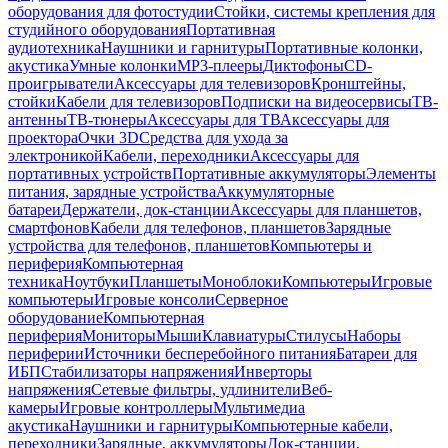
оборудования для фотостудии
Стойки, системы крепления для
студийного оборудования
Портативная
аудиотехника
Наушники и гарнитуры
Портативные колонки,
акустика
Умные колонки
MP3-плееры
Диктофоны
CD-
проигрыватели
Аксессуары для телевизоров
Кронштейны,
стойки
Кабели для телевизоров
Подписки на видеосервисы
ТВ-
антенны
ТВ-тюнеры
Аксессуары для ТВ
Аксессуары для
проектора
Очки 3D
Средства для ухода за
электроникой
Кабели, переходники
Аксессуары для
портативных устройств
Портативные аккумуляторы
Элементы
питания, зарядные устройства
Аккумуляторные
батареи
Держатели, док-станции
Аксессуары для планшетов,
смартфонов
Кабели для телефонов, планшетов
Зарядные
устройства для телефонов, планшетов
Компьютеры и
периферия
Компьютерная
техника
Ноутбуки
Планшеты
Моноблоки
Компьютеры
Игровые
компьютеры
Игровые консоли
Серверное
оборудование
Компьютерная
периферия
Мониторы
Мыши
Клавиатуры
Стилусы
Наборы
периферии
Источники бесперебойного питания
Батареи для
ИБП
Стабилизаторы напряжения
Инверторы
напряжения
Сетевые фильтры, удлинители
Веб-
камеры
Игровые контроллеры
Мультимедиа
акустика
Наушники и гарнитуры
Компьютерные кабели,
переходники
Зарядные, аккумуляторы
Док-станции,