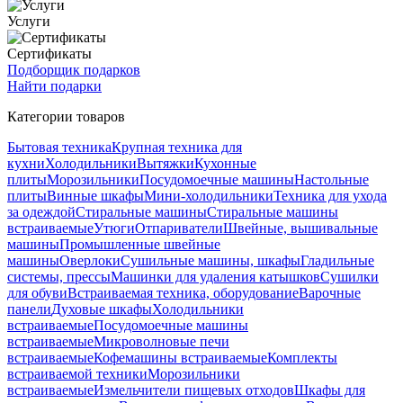
Услуги
Сертификаты
Подборщик подарков
Найти подарки
Категории товаров
Бытовая техника
Крупная техника для
кухни
Холодильники
Вытяжки
Кухонные
плиты
Морозильники
Посудомоечные машины
Настольные
плиты
Винные шкафы
Мини-холодильники
Техника для ухода
за одеждой
Стиральные машины
Стиральные машины
встраиваемые
Утюги
Отпариватели
Швейные, вышивальные
машины
Промышленные швейные
машины
Оверлоки
Сушильные машины, шкафы
Гладильные
системы, прессы
Машинки для удаления катышков
Сушилки
для обуви
Встраиваемая техника, оборудование
Варочные
панели
Духовые шкафы
Холодильники
встраиваемые
Посудомоечные машины
встраиваемые
Микроволновые печи
встраиваемые
Кофемашины встраиваемые
Комплекты
встраиваемой техники
Морозильники
встраиваемые
Измельчители пищевых отходов
Шкафы для