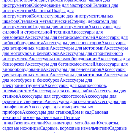
инструментов
Оборудование для мастерской
Тележки для
инструментов
Магниты
Шкафы для
инструментов
Комплектующие для инструментальных
шкафов
Стеллажи металлические
Стенды, держатели для
инструментов
Поддоны для инструментов
Аксессуары для
силовой и строительной техники
Аксессуары для
бензорезов
Аксессуары для бетоносмесителей
Аксессуары для
виброоборудования
Аксессуары для генераторов
Аксессуары
для затирочных машин
Аксессуары для мотопомп
Аксессуары
для мотобуров и бензобуров
Аксессуары для строительного
инструмента
Аксессуары пневмооборудования
Аксессуары для
бензорезов
Аксессуары для бетоносмесителей
Аксессуары для
виброоборудования
Аксессуары для генераторов
Аксессуары
для затирочных машин
Аксессуары для мотопомп
Аксессуары
для мотобуров и бензобуров
Аксессуары для
электроинструмента
Аксессуары для компрессоров,
пневмосистем
Аксессуары для сварки, пайки
Аксессуары для
станков
Аксессуары для стружкоотсосов
Аксессуары для
бурения и сверления
Аксессуары для резания
Аксессуары для
шлифования
Аксессуары для измерительных
приборов
Аксессуары для станков
Дом и сад
Садовая
техника
Триммеры, бензокосы
Цепные
пилы
Газонокосилки
Культиваторы, мотоблоки
Кусторезы,
садовые ножницы
Садовые, кормовые измельчители
Садовые