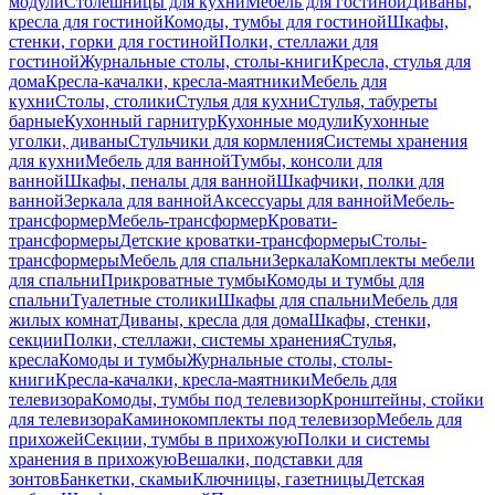
модули
Столешницы для кухни
Мебель для гостиной
Диваны,
кресла для гостиной
Комоды, тумбы для гостиной
Шкафы,
стенки, горки для гостиной
Полки, стеллажи для
гостиной
Журнальные столы, столы-книги
Кресла, стулья для
дома
Кресла-качалки, кресла-маятники
Мебель для
кухни
Столы, столики
Стулья для кухни
Стулья, табуреты
барные
Кухонный гарнитур
Кухонные модули
Кухонные
уголки, диваны
Стульчики для кормления
Системы хранения
для кухни
Мебель для ванной
Тумбы, консоли для
ванной
Шкафы, пеналы для ванной
Шкафчики, полки для
ванной
Зеркала для ванной
Аксессуары для ванной
Мебель-
трансформер
Мебель-трансформер
Кровати-
трансформеры
Детские кроватки-трансформеры
Столы-
трансформеры
Мебель для спальни
Зеркала
Комплекты мебели
для спальни
Прикроватные тумбы
Комоды и тумбы для
спальни
Туалетные столики
Шкафы для спальни
Мебель для
жилых комнат
Диваны, кресла для дома
Шкафы, стенки,
секции
Полки, стеллажи, системы хранения
Стулья,
кресла
Комоды и тумбы
Журнальные столы, столы-
книги
Кресла-качалки, кресла-маятники
Мебель для
телевизора
Комоды, тумбы под телевизор
Кронштейны, стойки
для телевизора
Каминокомплекты под телевизор
Мебель для
прихожей
Секции, тумбы в прихожую
Полки и системы
хранения в прихожую
Вешалки, подставки для
зонтов
Банкетки, скамьи
Ключницы, газетницы
Детская