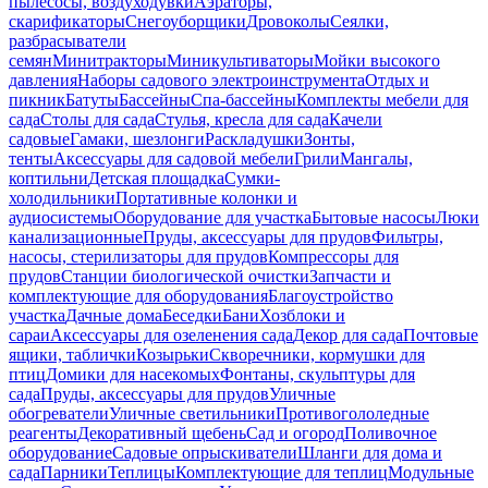
пылесосы, воздуходувки
Аэраторы,
скарификаторы
Снегоуборщики
Дровоколы
Сеялки,
разбрасыватели
семян
Минитракторы
Миникультиваторы
Мойки высокого
давления
Наборы садового электроинструмента
Отдых и
пикник
Батуты
Бассейны
Спа-бассейны
Комплекты мебели для
сада
Столы для сада
Стулья, кресла для сада
Качели
садовые
Гамаки, шезлонги
Раскладушки
Зонты,
тенты
Аксессуары для садовой мебели
Грили
Мангалы,
коптильни
Детская площадка
Сумки-
холодильники
Портативные колонки и
аудиосистемы
Оборудование для участка
Бытовые насосы
Люки
канализационные
Пруды, аксессуары для прудов
Фильтры,
насосы, стерилизаторы для прудов
Компрессоры для
прудов
Станции биологической очистки
Запчасти и
комплектующие для оборудования
Благоустройство
участка
Дачные дома
Беседки
Бани
Хозблоки и
сараи
Аксессуары для озеленения сада
Декор для сада
Почтовые
ящики, таблички
Козырьки
Скворечники, кормушки для
птиц
Домики для насекомых
Фонтаны, скульптуры для
сада
Пруды, аксессуары для прудов
Уличные
обогреватели
Уличные светильники
Противогололедные
реагенты
Декоративный щебень
Сад и огород
Поливочное
оборудование
Садовые опрыскиватели
Шланги для дома и
сада
Парники
Теплицы
Комплектующие для теплиц
Модульные