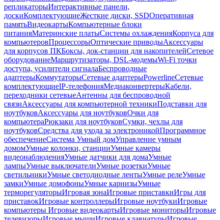
репликаторы
Интерактивные панели,
доски
Комплектующие
Жесткие диски, SSD
Оперативная
память
Видеокарты
Компьютерные блоки
питания
Материнские платы
Системы охлаждения
Корпуса для
компьютеров
Процессоры
Оптические приводы
Аксессуары
для корпусов ПК
Боксы, док-станции для накопителей
Сетевое
оборудование
Маршрутизаторы, DSL-модемы
Wi-Fi точки
доступа, усилители сигнала
Беспроводные
адаптеры
Коммутаторы
Сетевые адаптеры
Powerline
Сетевые
комплектующие
IP-телефония
Медиаконвертеры
Кабели,
переходники сетевые
Антенны для беспроводной
связи
Аксессуары для компьютерной техники
Подставки для
ноутбуков
Аксессуары для ноутбуков
Очки для
компьютера
Рюкзаки для ноутбуков
Сумки, чехлы для
ноутбуков
Средства для ухода за электроникой
Программное
обеспечение
Система Умный дом
Управление умным
домом
Умные колонки, станции
Умные камеры
видеонаблюдения
Умные датчики для дома
Умные
лампы
Умные выключатели
Умные розетки
Умные
светильники
Умные светодиодные ленты
Умные реле
Умные
замки
Умные домофоны
Умные карнизы
Умные
терморегуляторы
Игровая зона
Игровые приставки
Игры для
приставок
Игровые контроллеры
Игровые ноутбуки
Игровые
компьютеры
Игровые видеокарты
Игровые мониторы
Игровые
телевизоры
Игровые мыши
Игровые клавиатуры
Игровые