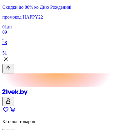
Скидки до 80% ко Дню Рождения!
промокод HAPPY22
01
дн
09
:
58
:
51
Каталог товаров