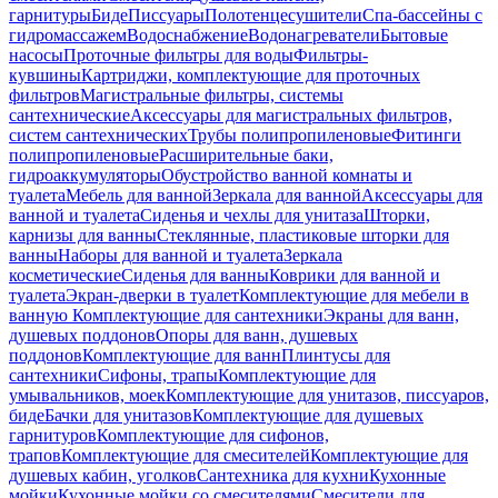
гарнитуры
Биде
Писсуары
Полотенцесушители
Спа-бассейны с
гидромассажем
Водоснабжение
Водонагреватели
Бытовые
насосы
Проточные фильтры для воды
Фильтры-
кувшины
Картриджи, комплектующие для проточных
фильтров
Магистральные фильтры, системы
сантехнические
Аксессуары для магистральных фильтров,
систем сантехнических
Трубы полипропиленовые
Фитинги
полипропиленовые
Расширительные баки,
гидроаккумуляторы
Обустройство ванной комнаты и
туалета
Мебель для ванной
Зеркала для ванной
Аксессуары для
ванной и туалета
Сиденья и чехлы для унитаза
Шторки,
карнизы для ванны
Стеклянные, пластиковые шторки для
ванны
Наборы для ванной и туалета
Зеркала
косметические
Сиденья для ванны
Коврики для ванной и
туалета
Экран-дверки в туалет
Комплектующие для мебели в
ванную
Комплектующие для сантехники
Экраны для ванн,
душевых поддонов
Опоры для ванн, душевых
поддонов
Комплектующие для ванн
Плинтусы для
сантехники
Сифоны, трапы
Комплектующие для
умывальников, моек
Комплектующие для унитазов, писсуаров,
биде
Бачки для унитазов
Комплектующие для душевых
гарнитуров
Комплектующие для сифонов,
трапов
Комплектующие для смесителей
Комплектующие для
душевых кабин, уголков
Сантехника для кухни
Кухонные
мойки
Кухонные мойки со смесителями
Смесители для