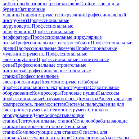
вибраторы
Бензорезы, резчики швов
Стойки, дрели для
бурения
Затирочные
машины
Гидроинструмент
Погрузчики
Профессиональный
инструмент
Профессиональные
шуруповерты
Профессиональные
шлифмашины
Профессиональные
перфораторы
Профессиональные циркулярные
пилы
Профессиональные электролобзики
Профессиональные
дрели
Профессиональные фрезеры
Профессиональные
мультиинструменты
Профессиональные
электрорубанки
Профессиональные строительные
фены
Профессиональные строительные
пистолеты
Профессиональные точильные
станки
Профессиональные
электроножницы
Пневмоинструмент
Наборы
профессионального электроинструмента
Строительное
оборудование
Компрессоры
Тепловые пушки
Пылесосы
профессиональные
Стружкоотсосы
Домкраты
Аксессуары для
компрессоров, пневмосистем
Системы пылеудаления для
электроинструмента
Пневмоинструмент
Станки и
оборудование
Деревообрабатывающие
станки
Ленточнопильные станки
Металлообрабатывающие
станки
Плиткорезные станки
Точильные
станки
Комплектующие для станков
Оснастка для
станков
Аксессуары для станков
Стружкоотсосы
Аксессуары