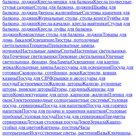
балкона, лоджии
Кресла-мешки для балкона
Кресла подвесные,
стулья садовые
Столы для балкона, лоджии
Шкафы для
балкона, лоджии
Дверцы жалюзийные
Системы хранения для
балкона, лоджии
Журнальные столы, столы-книги
Тумбы для
балкона, лоджии
Кресла-качалки, кресла-маятники
Стулья для
балкона, лоджии
Кресла, пуфы для балкона,
лоджии
Компактные столы для балкона, лоджии
Товары для
дома, бакалея
Освещение
Люстры, потолочные
светильники
Торшеры
Прикроватные лампы,
ночники
Настольные лампы
Споты
Настенные светильники,
бра
Точечные светильники
Трековые светильники
Уличные
светильники, фонари, бра
Лампы
Освещение для картин,
зеркал
Кольцевые лампы
Аксессуары для освещения
Посуда для
готовки
Сковороды, сотейники, воки
Кастрюли, ковши,
казаны
Посуда для СВЧ
Крышки и аксессуары для
посуды
Гастроемкости
Жалюзи, шторы
Жалюзи, рулонные
шторы, римские шторы
Шторы, гардины
Карнизы для
штор
Комплектующие для штор, карнизов, жалюзи
Пленки для
окон
Электроприводные солнцезащитные системы
Столовая
посуда, сервировка
Посуда для напитков
Посуда для горячих
напитков
Посуда для подачи и хранения напитков
Столовые
приборы
Столовая посуда
Посуда для сервировки
Предметы
сервировки
Детская столовая посуда
Декор
Зеркала
Кашпо,
стойки для цветов
Картины, постеры
Часы
интерьерные
Искусственные цветы, растения
Вазы
Ключницы,