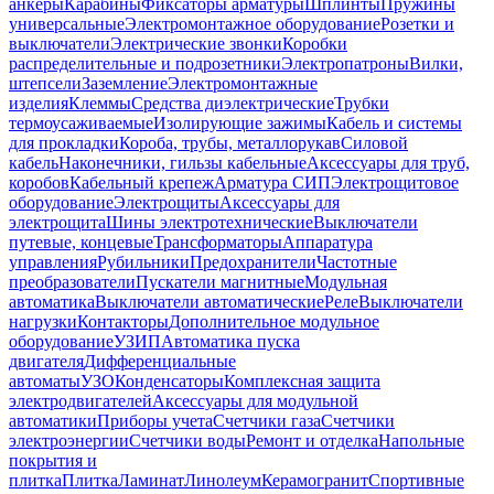
анкеры
Карабины
Фиксаторы арматуры
Шплинты
Пружины
универсальные
Электромонтажное оборудование
Розетки и
выключатели
Электрические звонки
Коробки
распределительные и подрозетники
Электропатроны
Вилки,
штепсели
Заземление
Электромонтажные
изделия
Клеммы
Средства диэлектрические
Трубки
термоусаживаемые
Изолирующие зажимы
Кабель и системы
для прокладки
Короба, трубы, металлорукав
Силовой
кабель
Наконечники, гильзы кабельные
Аксессуары для труб,
коробов
Кабельный крепеж
Арматура СИП
Электрощитовое
оборудование
Электрощиты
Аксессуары для
электрощита
Шины электротехнические
Выключатели
путевые, концевые
Трансформаторы
Аппаратура
управления
Рубильники
Предохранители
Частотные
преобразователи
Пускатели магнитные
Модульная
автоматика
Выключатели автоматические
Реле
Выключатели
нагрузки
Контакторы
Дополнительное модульное
оборудование
УЗИП
Автоматика пуска
двигателя
Дифференциальные
автоматы
УЗО
Конденсаторы
Комплексная защита
электродвигателей
Аксессуары для модульной
автоматики
Приборы учета
Счетчики газа
Счетчики
электроэнергии
Счетчики воды
Ремонт и отделка
Напольные
покрытия и
плитка
Плитка
Ламинат
Линолеум
Керамогранит
Спортивные