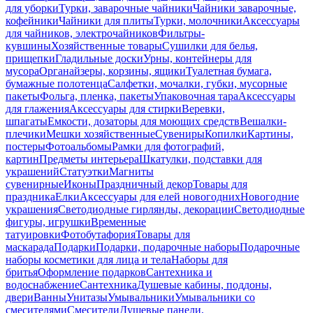
для уборки
Турки, заварочные чайники
Чайники заварочные,
кофейники
Чайники для плиты
Турки, молочники
Аксессуары
для чайников, электрочайников
Фильтры-
кувшины
Хозяйственные товары
Сушилки для белья,
прищепки
Гладильные доски
Урны, контейнеры для
мусора
Органайзеры, корзины, ящики
Туалетная бумага,
бумажные полотенца
Салфетки, мочалки, губки, мусорные
пакеты
Фольга, пленка, пакеты
Упаковочная тара
Аксессуары
для глажения
Аксессуары для стирки
Веревки,
шпагаты
Емкости, дозаторы для моющих средств
Вешалки-
плечики
Мешки хозяйственные
Сувениры
Копилки
Картины,
постеры
Фотоальбомы
Рамки для фотографий,
картин
Предметы интерьера
Шкатулки, подставки для
украшений
Статуэтки
Магниты
сувенирные
Иконы
Праздничный декор
Товары для
праздника
Елки
Аксессуары для елей новогодних
Новогодние
украшения
Светодиодные гирлянды, декорации
Светодиодные
фигуры, игрушки
Временные
татуировки
Фотобутафория
Товары для
маскарада
Подарки
Подарки, подарочные наборы
Подарочные
наборы косметики для лица и тела
Наборы для
бритья
Оформление подарков
Сантехника и
водоснабжение
Сантехника
Душевые кабины, поддоны,
двери
Ванны
Унитазы
Умывальники
Умывальники со
смесителями
Смесители
Душевые панели,