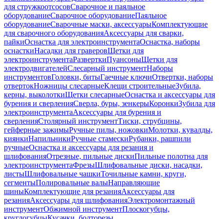
для стружкоотсосов
Сварочное и паяльное
оборудование
Сварочное оборудование
Паяльное
оборудование
Сварочные маски, аксессуары
Комплектующие
для сварочного оборудования
Аксессуары для сварки,
пайки
Оснастка для электроинструмента
Оснастка, наборы
оснастки
Насадки для граверов
Щетки для
электроинструмента
Развертки
Пуансоны
Щетки для
электродвигателей
Слесарный инструмент
Наборы
инструментов
Головки, биты
Гаечные ключи
Отвертки, наборы
отверток
Ножницы слесарные
Клещи строительные
Зубила,
керны, выколотки
Щетки слесарные
Оснастка и аксессуары для
бурения и сверления
Сверла, буры, зенкеры
Коронки
Зубила для
электроинструмента
Аксессуары для бурения и
сверления
Столярный инструмент
Тиски, струбцины,
гейферные зажимы
Ручные пилы, ножовки
Молотки, кувалды,
киянки
Напильники
Ручные стамески
Рубанки, рашпили
ручные
Оснастка и аксессуары для резания и
шлифования
Отрезные, пильные диски
Пильные полотна для
электроинструмента
Фрезы
Шлифовальные диски, насадки,
листы
Шлифовальные чашки
Точильные камни, круги,
сегменты
Полировальные валы
Направляющие
шины
Комплектующие для резания
Аксессуары для
резания
Аксессуары для шлифования
Электромонтажный
инструмент
Обжимной инструмент
Плоскогубцы,
круглогубцы
Кусачки, болторезы,