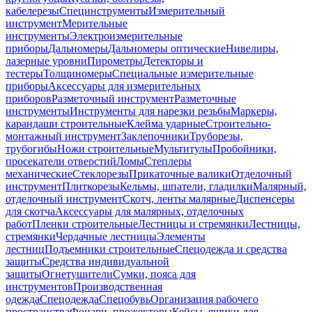
кабелерезы
Специнструменты
Измерительный
инструмент
Мерительные
инструменты
Электроизмерительные
приборы
Дальномеры
Дальномеры оптические
Нивелиры,
лазерные уровни
Пирометры
Детекторы и
тестеры
Толщиномеры
Специальные измерительные
приборы
Аксессуары для измерительных
приборов
Разметочный инструмент
Разметочные
инструменты
Инструменты для нарезки резьбы
Маркеры,
карандаши строительные
Клейма ударные
Строительно-
монтажный инструмент
Заклепочники
Труборезы,
трубогибы
Ножи строительные
Мультитулы
Пробойники,
просекатели отверстий
Ломы
Степлеры
механические
Стеклорезы
Прикаточные валики
Отделочный
инструмент
Плиткорезы
Кельмы, шпатели, гладилки
Малярный,
отделочный инструмент
Скотч, ленты малярные
Диспенсеры
для скотча
Аксессуары для малярных, отделочных
работ
Пленки строительные
Лестницы и стремянки
Лестницы,
стремянки
Чердачные лестницы
Элементы
лестниц
Подъемники строительные
Спецодежда и средства
защиты
Средства индивидуальной
защиты
Огнетушители
Сумки, пояса для
инструментов
Производственная
одежда
Спецодежда
Спецобувь
Организация рабочего
пространства
Фонари, прожекторы
Кейсы, ящики для