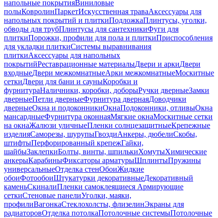
напольные покрытия
Виниловые
полы
Ковролин
Паркет
Искусственная трава
Аксессуары для
напольных покрытий и плитки
Подложка
Плинтусы, уголки,
обводы для труб
Плинтусы для сантехники
Фуги для
плитки
Порожки, профили для пола и плитки
Приспособления
для укладки плитки
Системы выравнивания
плитки
Аксессуары для напольных
покрытий
Реставрационные материалы
Двери и арки
Двери
входные
Двери межкомнатные
Арки межкомнатные
Москитные
сетки
Двери для бани и сауны
Коробки и
фурнитура
Наличники, коробки, доборы
Ручки дверные
Замки
дверные
Петли дверные
Фурнитура дверная
Доводчики
дверные
Окна и подоконники
Окна
Подоконники, отливы
Окна
мансардные
Фурнитура оконная
Мягкие окна
Москитные сетки
на окна
Жалюзи уличные
Пленки солнцезащитные
Крепежные
изделия
Саморезы, шурупы
Гвозди
Анкеры, дюбели
Скобы,
штифты
Перфорированный крепеж
Гайки,
шайбы
Заклепки
Болты, винты, шпильки
Хомуты
Химические
анкеры
Карабины
Фиксаторы арматуры
Шплинты
Пружины
универсальные
Отделка стен
Обои
Жидкие
обои
Фотообои
Штукатурки декоративные
Декоративный
камень
Скинали
Пленки самоклеящиеся
Армирующие
сетки
Стеновые панели
Уголки, маяки,
профили
Вагонка
Стеклохолсты, флизелин
Экраны для
радиаторов
Отделка потолка
Потолочные системы
Потолочные