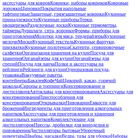
аксессуары для ковров
Коврики, наборы ковриков
Ковровые
дорожки
Циновки
Покрытия напольные
тафтинговые
Защитные, грязезащитные коврики
Кухонные
принадлежности
Кухонные приборы
Терки,
овощерезки
Разделочные доски
Кухонные термометры,
таймеры
Дуршлаги, сита, воронки
Формы, приборы для
приготовления
Молотки для мяса, тендерайзеры
Кухонные
мелочи
Миски
Кухонный текстиль
Кухонные фартуки,
прихватки
Кухонные полотенца
Скатерти, сервировочные
салфетки
Организация хранения на кухне
Посуда для
хранения
Органайзеры для кухни
Органайзеры для
специй
Посуда для ланча
Полки и аксессуары на
рейлинги
Рейлинги для кухни
Одноразовая посуда,
упаковка
Вакуумные пакеты,
контейнеры
Бакалея
Кофе
Чай
Цикорий, какао, горячий
шоколад
Сиропы и топпинги
Консервирование и
дистилляция
Автоклавы для консервирования
Аксессуары для
консервирования
Приспособления для
консервирования
Открывалки
Пивоварни
Емкости для
брожения
Ингредиенты для приготовления алкогольных
напитков
Аксессуары для приготовления и хранения
алкогольных напитков
Комплектующие для
дистилляторов
Прессы, дробилки для виноделия и
пивоварения
Дистилляторы бытовые
Уборочный
инвентарь
Швабры, насадки
Ведра, тазы для уборки
Наборы