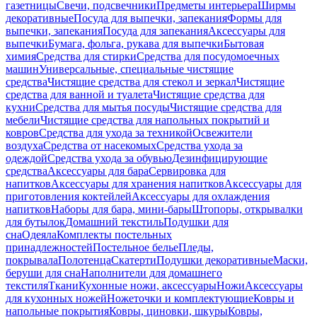
газетницы
Свечи, подсвечники
Предметы интерьера
Ширмы
декоративные
Посуда для выпечки, запекания
Формы для
выпечки, запекания
Посуда для запекания
Аксессуары для
выпечки
Бумага, фольга, рукава для выпечки
Бытовая
химия
Средства для стирки
Средства для посудомоечных
машин
Универсальные, специальные чистящие
средства
Чистящие средства для стекол и зеркал
Чистящие
средства для ванной и туалета
Чистящие средства для
кухни
Средства для мытья посуды
Чистящие средства для
мебели
Чистящие средства для напольных покрытий и
ковров
Средства для ухода за техникой
Освежители
воздуха
Средства от насекомых
Средства ухода за
одеждой
Средства ухода за обувью
Дезинфицирующие
средства
Аксессуары для бара
Сервировка для
напитков
Аксессуары для хранения напитков
Аксессуары для
приготовления коктейлей
Аксессуары для охлаждения
напитков
Наборы для бара, мини-бары
Штопоры, открывалки
для бутылок
Домашний текстиль
Подушки для
сна
Одеяла
Комплекты постельных
принадлежностей
Постельное белье
Пледы,
покрывала
Полотенца
Скатерти
Подушки декоративные
Маски,
беруши для сна
Наполнители для домашнего
текстиля
Ткани
Кухонные ножи, аксессуары
Ножи
Аксессуары
для кухонных ножей
Ножеточки и комплектующие
Ковры и
напольные покрытия
Ковры, циновки, шкуры
Ковры,