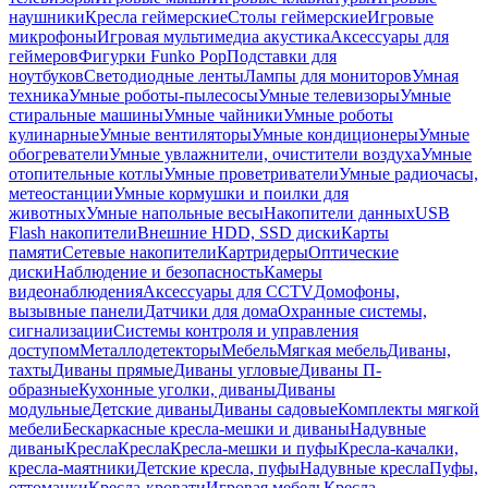
наушники
Кресла геймерские
Столы геймерские
Игровые
микрофоны
Игровая мультимедиа акустика
Аксессуары для
геймеров
Фигурки Funko Pop
Подставки для
ноутбуков
Светодиодные ленты
Лампы для мониторов
Умная
техника
Умные роботы-пылесосы
Умные телевизоры
Умные
стиральные машины
Умные чайники
Умные роботы
кулинарные
Умные вентиляторы
Умные кондиционеры
Умные
обогреватели
Умные увлажнители, очистители воздуха
Умные
отопительные котлы
Умные проветриватели
Умные радиочасы,
метеостанции
Умные кормушки и поилки для
животных
Умные напольные весы
Накопители данных
USB
Flash накопители
Внешние HDD, SSD диски
Карты
памяти
Сетевые накопители
Картридеры
Оптические
диски
Наблюдение и безопасность
Камеры
видеонаблюдения
Аксессуары для CCTV
Домофоны,
вызывные панели
Датчики для дома
Охранные системы,
сигнализации
Системы контроля и управления
доступом
Металлодетекторы
Мебель
Мягкая мебель
Диваны,
тахты
Диваны прямые
Диваны угловые
Диваны П-
образные
Кухонные уголки, диваны
Диваны
модульные
Детские диваны
Диваны садовые
Комплекты мягкой
мебели
Бескаркасные кресла-мешки и диваны
Надувные
диваны
Кресла
Кресла
Кресла-мешки и пуфы
Кресла-качалки,
кресла-маятники
Детские кресла, пуфы
Надувные кресла
Пуфы,
оттоманки
Кресла-кровати
Игровая мебель
Кресла