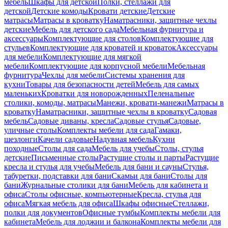
мебель
Шкафы для детской
Полки, стеллажи для
детской
Детские комоды
Кровати детские
Детские
матрасы
Матрасы в кроватку
Наматрасники, защитные чехлы
детские
Мебель для детского сада
Мебельная фурнитура и
аксессуары
Комплектующие для столов
Комплектующие для
стульев
Комплектующие для кроватей и кроваток
Аксессуары
для мебели
Комплектующие для мягкой
мебели
Комплектующие для корпусной мебели
Мебельная
фурнитура
Чехлы для мебели
Системы хранения для
кухни
Товары для безопасности детей
Мебель для самых
маленьких
Кроватки для новорожденных
Пеленальные
столики, комоды, матрасы
Манежи, кровати-манежи
Матрасы в
кроватку
Наматрасники, защитные чехлы в кроватку
Садовая
мебель
Садовые диваны, кресла
Садовые стулья
Садовые,
уличные столы
Комплекты мебели для сада
Гамаки,
шезлонги
Качели садовые
Надувная мебель
Кухни
походные
Столы для сада
Мебель для учебы
Столы, стулья
детские
Письменные столы
Растущие столы и парты
Растущие
кресла и стулья для учебы
Мебель для бани и сауны
Стулья,
табуретки, подставки для бани
Скамьи для бани
Столы для
бани
Журнальные столики для бани
Мебель для кабинета и
офиса
Столы офисные, компьютерные
Кресла, стулья для
офиса
Мягкая мебель для офиса
Шкафы офисные
Стеллажи,
полки для документов
Офисные тумбы
Комплекты мебели для
кабинета
Мебель для лоджии и балкона
Комплекты мебели для