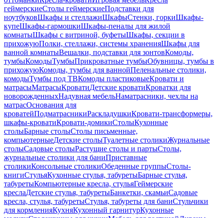
геймерские
Столы геймерские
Подставки для
ноутбуков
Шкафы и стеллажи
Шкафы
Стенки, горки
Шкафы-
купе
Шкафы-гармошки
Шкафы-пеналы для жилой
комнаты
Шкафы с витриной, буфеты
Шкафы, секции в
прихожую
Полки, стеллажи, системы хранения
Шкафы для
ванной комнаты
Вешалки, подставки для зонтов
Комоды,
тумбы
Комоды
Тумбы
Прикроватные тумбы
Обувницы, тумбы в
прихожую
Комоды, тумбы для ванной
Пеленальные столики,
комоды
Тумбы под ТВ
Комоды пластиковые
Кровати и
матрасы
Матрасы
Кровати
Детские кровати
Кроватки для
новорожденных
Надувная мебель
Наматрасники, чехлы на
матрас
Основания для
кроватей
Подматрасники
Раскладушки
Кровати-трансформеры,
шкафы-кровати
Кровати-домики
Столы
Кухонные
столы
Барные столы
Столы письменные,
компьютерные
Детские столы
Туалетные столики
Журнальные
столы
Садовые столы
Растущие столы и парты
Столы,
журнальные столики для бани
Приставные
столики
Консольные столики
Обеденные группы
Столы-
книги
Стулья
Кухонные стулья, табуреты
Барные стулья,
табуреты
Компьютерные кресла, стулья
Геймерские
кресла
Детские стулья, табуреты
Банкетки, скамьи
Садовые
кресла, стулья, табуреты
Стулья, табуреты для бани
Стульчики
для кормления
Кухня
Кухонный гарнитур
Кухонные