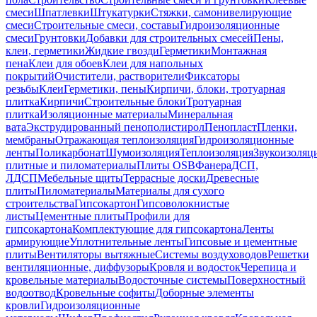
смеси
Шпатлевки
Штукатурки
Стяжки, самонивелирующие
смеси
Строительные смеси, составы
Гидроизоляционные
смеси
Грунтовки
Добавки для строительных смесей
Пены,
клеи, герметики
Жидкие гвозди
Герметики
Монтажная
пена
Клеи для обоев
Клеи для напольных
покрытий
Очистители, растворители
Фиксаторы
резьбы
Клеи
Герметики, пены
Кирпичи, блоки, тротуарная
плитка
Кирпичи
Строительные блоки
Тротуарная
плитка
Изоляционные материалы
Минеральная
вата
Экструдированный пенополистирол
Пенопласт
Пленки,
мембраны
Отражающая теплоизоляция
Гидроизоляционные
ленты
Поликарбонат
Шумоизоляция
Теплоизоляция
Звукоизоляц
плитные и пиломатериалы
Плиты OSB
Фанера
ДСП,
ЛДСП
Мебельные щиты
Террасные доски
Древесные
плиты
Пиломатериалы
Материалы для сухого
строительства
Гипсокартон
Гипсоволокнистые
листы
Цементные плиты
Профили для
гипсокартона
Комплектующие для гипсокартона
Ленты
армирующие
Уплотнительные ленты
Гипсовые и цементные
плиты
Вентиляторы вытяжные
Системы воздуховодов
Решетки
вентиляционные, диффузоры
Кровля и водосток
Черепица и
кровельные материалы
Водосточные системы
Поверхностный
водоотвод
Кровельные софиты
Доборные элементы
кровли
Гидроизоляционные