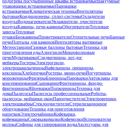
подогрева посуды
Винные шкафы встраиваемые
Вакуумные
упаковщики встраиваемые
Пароварки
встраиваемые
Климатическая техника
Вентиляторы
бытовые
Кондиционеры, сплит-системы
Охладители
воздуха
Водонагреватели
Увлажнители, очистители
воздуха
Камины, печи-камины
Обогреватели
Тепловые
завесы
Тепловые
пушки
Биокамины
Проветриватели
Отопительные печи
Банные
печи
Порталы для каминов
Вентиляторы вытяжные
Метеостанции
Газовые баллоны бытовые
Техника для
приготовления еды
Аэрогрили
Микроволновые
печи
Мультиварки
Сэндвичницы, хот-дог
мейкеры
Тостеры
Электрогрили,
электрошашлычницы
Вафельницы, орешницы,
кексницы
Хлебопечки
Ростеры, мини-печи
Йогуртницы,
мороженицы
Фризеры
Блинницы
Пароварки
Автоклавы для
консервирования
Сыроварни
Фритюрницы, фондю-
фритюрницы
Яйцеварки
Попкорницы
Техника для
дома
Пылесосы
Пылесосы профессиональные
Роботы-
пылесосы, мойщики окон
Пароочистители
Электровеники,
электрошвабры
Стеклоочистители
Стерилизационное
оборудование
Техника для приготовления
напитков
Электрочайники
Кофеварки,
кофемашины
Соковыжималки
Кофемолки
Вспениватели
молока
Сифоны для газирования воды
Аксессуары для