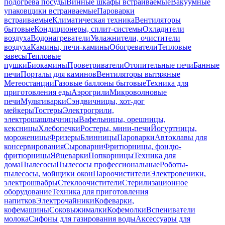
подогрева посуды
Винные шкафы встраиваемые
Вакуумные
упаковщики встраиваемые
Пароварки
встраиваемые
Климатическая техника
Вентиляторы
бытовые
Кондиционеры, сплит-системы
Охладители
воздуха
Водонагреватели
Увлажнители, очистители
воздуха
Камины, печи-камины
Обогреватели
Тепловые
завесы
Тепловые
пушки
Биокамины
Проветриватели
Отопительные печи
Банные
печи
Порталы для каминов
Вентиляторы вытяжные
Метеостанции
Газовые баллоны бытовые
Техника для
приготовления еды
Аэрогрили
Микроволновые
печи
Мультиварки
Сэндвичницы, хот-дог
мейкеры
Тостеры
Электрогрили,
электрошашлычницы
Вафельницы, орешницы,
кексницы
Хлебопечки
Ростеры, мини-печи
Йогуртницы,
мороженицы
Фризеры
Блинницы
Пароварки
Автоклавы для
консервирования
Сыроварни
Фритюрницы, фондю-
фритюрницы
Яйцеварки
Попкорницы
Техника для
дома
Пылесосы
Пылесосы профессиональные
Роботы-
пылесосы, мойщики окон
Пароочистители
Электровеники,
электрошвабры
Стеклоочистители
Стерилизационное
оборудование
Техника для приготовления
напитков
Электрочайники
Кофеварки,
кофемашины
Соковыжималки
Кофемолки
Вспениватели
молока
Сифоны для газирования воды
Аксессуары для