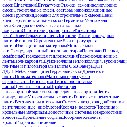
смеси
Шпатлевки
Штукатурки
Стяжки, самонивелирующие
смеси
Строительные смеси, составы
Гидроизоляционные
смеси
Грунтовки
Добавки для строительных смесей
Пены,
клеи, герметики
Жидкие гвозди
Герметики
Монтажная
пена
Клеи для обоев
Клеи для напольных
покрытий
Очистители, растворители
Фиксаторы
резьбы
Клеи
Герметики, пены
Кирпичи, блоки, тротуарная
плитка
Кирпичи
Строительные блоки
Тротуарная
плитка
Изоляционные материалы
Минеральная
вата
Экструдированный пенополистирол
Пенопласт
Пленки,
мембраны
Отражающая теплоизоляция
Гидроизоляционные
ленты
Поликарбонат
Шумоизоляция
Теплоизоляция
Звукоизоляц
плитные и пиломатериалы
Плиты OSB
Фанера
ДСП,
ЛДСП
Мебельные щиты
Террасные доски
Древесные
плиты
Пиломатериалы
Материалы для сухого
строительства
Гипсокартон
Гипсоволокнистые
листы
Цементные плиты
Профили для
гипсокартона
Комплектующие для гипсокартона
Ленты
армирующие
Уплотнительные ленты
Гипсовые и цементные
плиты
Вентиляторы вытяжные
Системы воздуховодов
Решетки
вентиляционные, диффузоры
Кровля и водосток
Черепица и
кровельные материалы
Водосточные системы
Поверхностный
водоотвод
Кровельные софиты
Доборные элементы
кровли
Гидроизоляционные