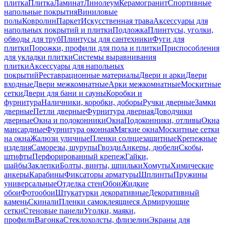
плитка
Плитка
Ламинат
Линолеум
Керамогранит
Спортивные
напольные покрытия
Виниловые
полы
Ковролин
Паркет
Искусственная трава
Аксессуары для
напольных покрытий и плитки
Подложка
Плинтусы, уголки,
обводы для труб
Плинтусы для сантехники
Фуги для
плитки
Порожки, профили для пола и плитки
Приспособления
для укладки плитки
Системы выравнивания
плитки
Аксессуары для напольных
покрытий
Реставрационные материалы
Двери и арки
Двери
входные
Двери межкомнатные
Арки межкомнатные
Москитные
сетки
Двери для бани и сауны
Коробки и
фурнитура
Наличники, коробки, доборы
Ручки дверные
Замки
дверные
Петли дверные
Фурнитура дверная
Доводчики
дверные
Окна и подоконники
Окна
Подоконники, отливы
Окна
мансардные
Фурнитура оконная
Мягкие окна
Москитные сетки
на окна
Жалюзи уличные
Пленки солнцезащитные
Крепежные
изделия
Саморезы, шурупы
Гвозди
Анкеры, дюбели
Скобы,
штифты
Перфорированный крепеж
Гайки,
шайбы
Заклепки
Болты, винты, шпильки
Хомуты
Химические
анкеры
Карабины
Фиксаторы арматуры
Шплинты
Пружины
универсальные
Отделка стен
Обои
Жидкие
обои
Фотообои
Штукатурки декоративные
Декоративный
камень
Скинали
Пленки самоклеящиеся
Армирующие
сетки
Стеновые панели
Уголки, маяки,
профили
Вагонка
Стеклохолсты, флизелин
Экраны для