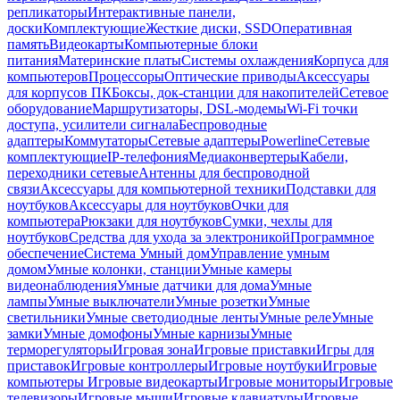
репликаторы
Интерактивные панели,
доски
Комплектующие
Жесткие диски, SSD
Оперативная
память
Видеокарты
Компьютерные блоки
питания
Материнские платы
Системы охлаждения
Корпуса для
компьютеров
Процессоры
Оптические приводы
Аксессуары
для корпусов ПК
Боксы, док-станции для накопителей
Сетевое
оборудование
Маршрутизаторы, DSL-модемы
Wi-Fi точки
доступа, усилители сигнала
Беспроводные
адаптеры
Коммутаторы
Сетевые адаптеры
Powerline
Сетевые
комплектующие
IP-телефония
Медиаконвертеры
Кабели,
переходники сетевые
Антенны для беспроводной
связи
Аксессуары для компьютерной техники
Подставки для
ноутбуков
Аксессуары для ноутбуков
Очки для
компьютера
Рюкзаки для ноутбуков
Сумки, чехлы для
ноутбуков
Средства для ухода за электроникой
Программное
обеспечение
Система Умный дом
Управление умным
домом
Умные колонки, станции
Умные камеры
видеонаблюдения
Умные датчики для дома
Умные
лампы
Умные выключатели
Умные розетки
Умные
светильники
Умные светодиодные ленты
Умные реле
Умные
замки
Умные домофоны
Умные карнизы
Умные
терморегуляторы
Игровая зона
Игровые приставки
Игры для
приставок
Игровые контроллеры
Игровые ноутбуки
Игровые
компьютеры
Игровые видеокарты
Игровые мониторы
Игровые
телевизоры
Игровые мыши
Игровые клавиатуры
Игровые