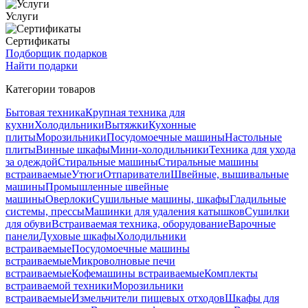
Услуги
Сертификаты
Подборщик подарков
Найти подарки
Категории товаров
Бытовая техника
Крупная техника для
кухни
Холодильники
Вытяжки
Кухонные
плиты
Морозильники
Посудомоечные машины
Настольные
плиты
Винные шкафы
Мини-холодильники
Техника для ухода
за одеждой
Стиральные машины
Стиральные машины
встраиваемые
Утюги
Отпариватели
Швейные, вышивальные
машины
Промышленные швейные
машины
Оверлоки
Сушильные машины, шкафы
Гладильные
системы, прессы
Машинки для удаления катышков
Сушилки
для обуви
Встраиваемая техника, оборудование
Варочные
панели
Духовые шкафы
Холодильники
встраиваемые
Посудомоечные машины
встраиваемые
Микроволновые печи
встраиваемые
Кофемашины встраиваемые
Комплекты
встраиваемой техники
Морозильники
встраиваемые
Измельчители пищевых отходов
Шкафы для