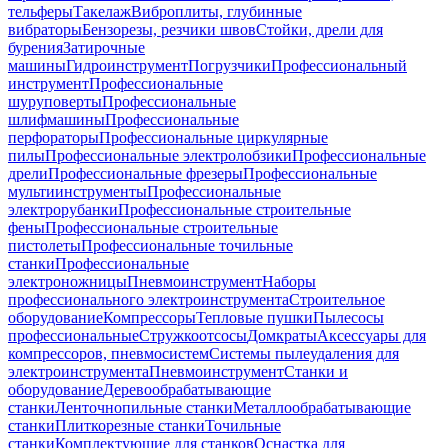
тельферы
Такелаж
Виброплиты, глубинные
вибраторы
Бензорезы, резчики швов
Стойки, дрели для
бурения
Затирочные
машины
Гидроинструмент
Погрузчики
Профессиональный
инструмент
Профессиональные
шуруповерты
Профессиональные
шлифмашины
Профессиональные
перфораторы
Профессиональные циркулярные
пилы
Профессиональные электролобзики
Профессиональные
дрели
Профессиональные фрезеры
Профессиональные
мультиинструменты
Профессиональные
электрорубанки
Профессиональные строительные
фены
Профессиональные строительные
пистолеты
Профессиональные точильные
станки
Профессиональные
электроножницы
Пневмоинструмент
Наборы
профессионального электроинструмента
Строительное
оборудование
Компрессоры
Тепловые пушки
Пылесосы
профессиональные
Стружкоотсосы
Домкраты
Аксессуары для
компрессоров, пневмосистем
Системы пылеудаления для
электроинструмента
Пневмоинструмент
Станки и
оборудование
Деревообрабатывающие
станки
Ленточнопильные станки
Металлообрабатывающие
станки
Плиткорезные станки
Точильные
станки
Комплектующие для станков
Оснастка для