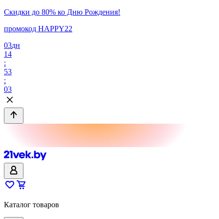
Скидки до 80% ко Дню Рождения!
промокод HAPPY22
03
дн
14
:
53
:
03
Каталог товаров