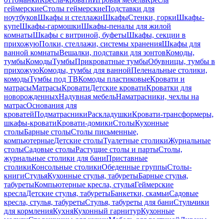
геймерские
Столы геймерские
Подставки для
ноутбуков
Шкафы и стеллажи
Шкафы
Стенки, горки
Шкафы-
купе
Шкафы-гармошки
Шкафы-пеналы для жилой
комнаты
Шкафы с витриной, буфеты
Шкафы, секции в
прихожую
Полки, стеллажи, системы хранения
Шкафы для
ванной комнаты
Вешалки, подставки для зонтов
Комоды,
тумбы
Комоды
Тумбы
Прикроватные тумбы
Обувницы, тумбы в
прихожую
Комоды, тумбы для ванной
Пеленальные столики,
комоды
Тумбы под ТВ
Комоды пластиковые
Кровати и
матрасы
Матрасы
Кровати
Детские кровати
Кроватки для
новорожденных
Надувная мебель
Наматрасники, чехлы на
матрас
Основания для
кроватей
Подматрасники
Раскладушки
Кровати-трансформеры,
шкафы-кровати
Кровати-домики
Столы
Кухонные
столы
Барные столы
Столы письменные,
компьютерные
Детские столы
Туалетные столики
Журнальные
столы
Садовые столы
Растущие столы и парты
Столы,
журнальные столики для бани
Приставные
столики
Консольные столики
Обеденные группы
Столы-
книги
Стулья
Кухонные стулья, табуреты
Барные стулья,
табуреты
Компьютерные кресла, стулья
Геймерские
кресла
Детские стулья, табуреты
Банкетки, скамьи
Садовые
кресла, стулья, табуреты
Стулья, табуреты для бани
Стульчики
для кормления
Кухня
Кухонный гарнитур
Кухонные