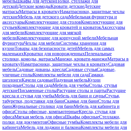
мебель
Шкафы для детской
Полки, стеллажи для
детской
Детские комоды
Кровати детские
Детские
матрасы
Матрасы в кроватку
Наматрасники, защитные чехлы
детские
Мебель для детского сада
Мебельная фурнитура и
аксессуары
Комплектующие для столов
Комплектующие для
стульев
Комплектующие для кроватей и кроваток
Аксессуары
для мебели
Комплектующие для мягкой
мебели
Комплектующие для корпусной мебели
Мебельная
фурнитура
Чехлы для мебели
Системы хранения для
кухни
Товары для безопасности детей
Мебель для самых
маленьких
Кроватки для новорожденных
Пеленальные
столики, комоды, матрасы
Манежи, кровати-манежи
Матрасы в
кроватку
Наматрасники, защитные чехлы в кроватку
Садовая
мебель
Садовые диваны, кресла
Садовые стулья
Садовые,
уличные столы
Комплекты мебели для сада
Гамаки,
шезлонги
Качели садовые
Надувная мебель
Кухни
походные
Столы для сада
Мебель для учебы
Столы, стулья
детские
Письменные столы
Растущие столы и парты
Растущие
кресла и стулья для учебы
Мебель для бани и сауны
Стулья,
табуретки, подставки для бани
Скамьи для бани
Столы для
бани
Журнальные столики для бани
Мебель для кабинета и
офиса
Столы офисные, компьютерные
Кресла, стулья для
офиса
Мягкая мебель для офиса
Шкафы офисные
Стеллажи,
полки для документов
Офисные тумбы
Комплекты мебели для
кабинета
Мебель для лоджии и балкона
Комплекты мебели для