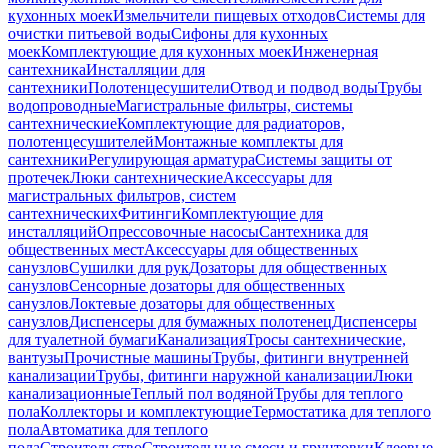
кухонных моек
Измельчители пищевых отходов
Системы для
очистки питьевой воды
Сифоны для кухонных
моек
Комплектующие для кухонных моек
Инженерная
сантехника
Инсталляции для
сантехники
Полотенцесушители
Отвод и подвод воды
Трубы
водопроводные
Магистральные фильтры, системы
сантехнические
Комплектующие для радиаторов,
полотенцесушителей
Монтажные комплекты для
сантехники
Регулирующая арматура
Системы защиты от
протечек
Люки сантехнические
Аксессуары для
магистральных фильтров, систем
сантехнических
Фитинги
Комплектующие для
инсталляций
Опрессовочные насосы
Сантехника для
общественных мест
Аксессуары для общественных
санузлов
Сушилки для рук
Дозаторы для общественных
санузлов
Сенсорные дозаторы для общественных
санузлов
Локтевые дозаторы для общественных
санузлов
Диспенсеры для бумажных полотенец
Диспенсеры
для туалетной бумаги
Канализация
Тросы сантехнические,
вантузы
Прочистные машины
Трубы, фитинги внутренней
канализации
Трубы, фитинги наружной канализации
Люки
канализационные
Теплый пол водяной
Трубы для теплого
пола
Коллекторы и комплектующие
Термостатика для теплого
пола
Автоматика для теплого
пола
Строительство
Строительные смеси и грунтовки
Клеевые