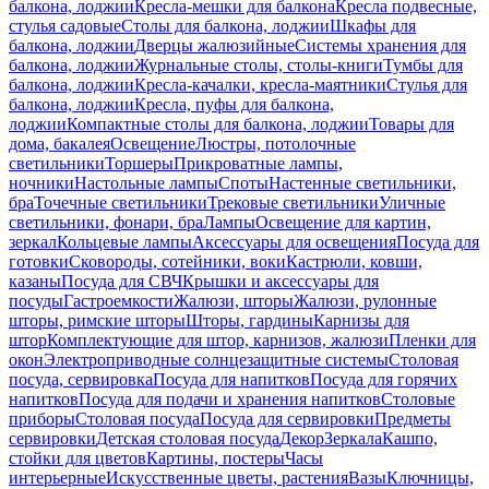
балкона, лоджии
Кресла-мешки для балкона
Кресла подвесные,
стулья садовые
Столы для балкона, лоджии
Шкафы для
балкона, лоджии
Дверцы жалюзийные
Системы хранения для
балкона, лоджии
Журнальные столы, столы-книги
Тумбы для
балкона, лоджии
Кресла-качалки, кресла-маятники
Стулья для
балкона, лоджии
Кресла, пуфы для балкона,
лоджии
Компактные столы для балкона, лоджии
Товары для
дома, бакалея
Освещение
Люстры, потолочные
светильники
Торшеры
Прикроватные лампы,
ночники
Настольные лампы
Споты
Настенные светильники,
бра
Точечные светильники
Трековые светильники
Уличные
светильники, фонари, бра
Лампы
Освещение для картин,
зеркал
Кольцевые лампы
Аксессуары для освещения
Посуда для
готовки
Сковороды, сотейники, воки
Кастрюли, ковши,
казаны
Посуда для СВЧ
Крышки и аксессуары для
посуды
Гастроемкости
Жалюзи, шторы
Жалюзи, рулонные
шторы, римские шторы
Шторы, гардины
Карнизы для
штор
Комплектующие для штор, карнизов, жалюзи
Пленки для
окон
Электроприводные солнцезащитные системы
Столовая
посуда, сервировка
Посуда для напитков
Посуда для горячих
напитков
Посуда для подачи и хранения напитков
Столовые
приборы
Столовая посуда
Посуда для сервировки
Предметы
сервировки
Детская столовая посуда
Декор
Зеркала
Кашпо,
стойки для цветов
Картины, постеры
Часы
интерьерные
Искусственные цветы, растения
Вазы
Ключницы,