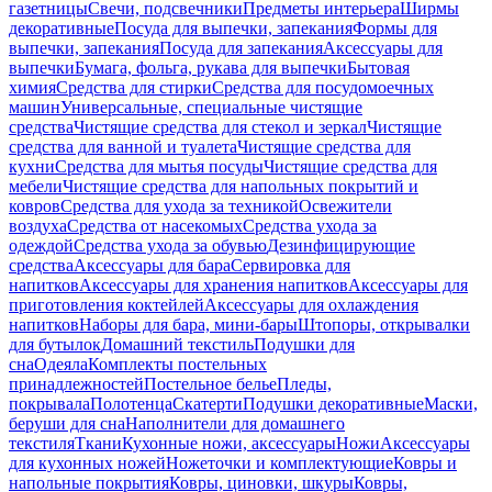
газетницы
Свечи, подсвечники
Предметы интерьера
Ширмы
декоративные
Посуда для выпечки, запекания
Формы для
выпечки, запекания
Посуда для запекания
Аксессуары для
выпечки
Бумага, фольга, рукава для выпечки
Бытовая
химия
Средства для стирки
Средства для посудомоечных
машин
Универсальные, специальные чистящие
средства
Чистящие средства для стекол и зеркал
Чистящие
средства для ванной и туалета
Чистящие средства для
кухни
Средства для мытья посуды
Чистящие средства для
мебели
Чистящие средства для напольных покрытий и
ковров
Средства для ухода за техникой
Освежители
воздуха
Средства от насекомых
Средства ухода за
одеждой
Средства ухода за обувью
Дезинфицирующие
средства
Аксессуары для бара
Сервировка для
напитков
Аксессуары для хранения напитков
Аксессуары для
приготовления коктейлей
Аксессуары для охлаждения
напитков
Наборы для бара, мини-бары
Штопоры, открывалки
для бутылок
Домашний текстиль
Подушки для
сна
Одеяла
Комплекты постельных
принадлежностей
Постельное белье
Пледы,
покрывала
Полотенца
Скатерти
Подушки декоративные
Маски,
беруши для сна
Наполнители для домашнего
текстиля
Ткани
Кухонные ножи, аксессуары
Ножи
Аксессуары
для кухонных ножей
Ножеточки и комплектующие
Ковры и
напольные покрытия
Ковры, циновки, шкуры
Ковры,