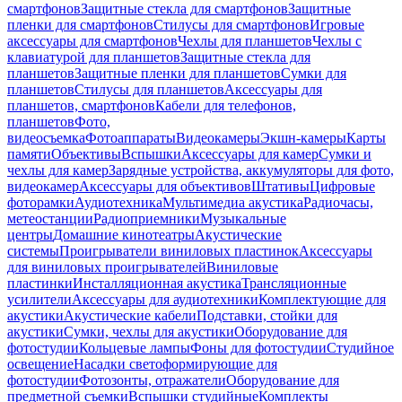
смартфонов
Защитные стекла для смартфонов
Защитные
пленки для смартфонов
Стилусы для смартфонов
Игровые
аксессуары для смартфонов
Чехлы для планшетов
Чехлы с
клавиатурой для планшетов
Защитные стекла для
планшетов
Защитные пленки для планшетов
Сумки для
планшетов
Стилусы для планшетов
Аксессуары для
планшетов, смартфонов
Кабели для телефонов,
планшетов
Фото,
видеосъемка
Фотоаппараты
Видеокамеры
Экшн-камеры
Карты
памяти
Объективы
Вспышки
Аксессуары для камер
Сумки и
чехлы для камер
Зарядные устройства, аккумуляторы для фото,
видеокамер
Аксессуары для объективов
Штативы
Цифровые
фоторамки
Аудиотехника
Мультимедиа акустика
Радиочасы,
метеостанции
Радиоприемники
Музыкальные
центры
Домашние кинотеатры
Акустические
системы
Проигрыватели виниловых пластинок
Аксессуары
для виниловых проигрывателей
Виниловые
пластинки
Инсталляционная акустика
Трансляционные
усилители
Аксессуары для аудиотехники
Комплектующие для
акустики
Акустические кабели
Подставки, стойки для
акустики
Сумки, чехлы для акустики
Оборудование для
фотостудии
Кольцевые лампы
Фоны для фотостудии
Студийное
освещение
Насадки светоформирующие для
фотостудии
Фотозонты, отражатели
Оборудование для
предметной съемки
Вспышки студийные
Комплекты