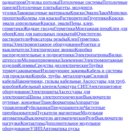
радиаторов
Отделка потолка
Потолочные системы
Потолочные
панели
Потолочные плиты
Багеты, молдинги,
уголки
Лакокрасочные материалы
Краски
Эмали
Лаки
Морилки,
пропитки
Колеры для краски
Растворители
Грунтовки
Краски,
эмали аэрозольные
Краски, эмали
Пены, клеи,
герметики
Жидкие гвозди
Герметики
Монтажная пена
Клеи для
обоев
Клеи для напольных покрытий
Очистители,
растворители
Фиксаторы резьбы
Клеи
Герметики,
пены
Электромонтажное оборудование
Розетки и
выключатели
Электрические звонки
Коробки
распределительные и подрозетники
Электропатроны
Вилки,
штепсели
Молниеприемники
Заземление
Электромонтажные
изделия
Клеммы
Средства диэлектрические
Трубки
термоусаживаемые
Изолирующие зажимы
Кабель и системы
для прокладки
Короба, трубы, металлорукав
Силовой
кабель
Наконечники, гильзы кабельные
Аксессуары для труб,
коробов
Кабельный крепеж
Арматура СИП
Электрощитовое
оборудование
Электрощиты
Аксессуары для
электрощита
Шины электротехнические
Выключатели
путевые, концевые
Трансформаторы
Аппаратура
управления
Рубильники
Предохранители
Частотные
преобразователи
Пускатели магнитные
Модульная
автоматика
Выключатели автоматические
Реле
Выключатели
нагрузки
Контакторы
Дополнительное модульное
оборудование
УЗИП
Автоматика пуска