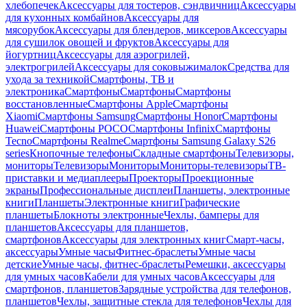
хлебопечек
Аксессуары для тостеров, сэндвичниц
Аксессуары
для кухонных комбайнов
Аксессуары для
мясорубок
Аксессуары для блендеров, миксеров
Аксессуары
для сушилок овощей и фруктов
Аксессуары для
йогуртниц
Аксессуары для аэрогрилей,
электрогрилей
Аксессуары для соковыжималок
Средства для
ухода за техникой
Смартфоны, ТВ и
электроника
Смартфоны
Смартфоны
Смартфоны
восстановленные
Смартфоны Apple
Смартфоны
Xiaomi
Смартфоны Samsung
Смартфоны Honor
Смартфоны
Huawei
Смартфоны POCO
Смартфоны Infinix
Смартфоны
Tecno
Смартфоны Realme
Смартфоны Samsung Galaxy S26
series
Кнопочные телефоны
Складные смартфоны
Телевизоры,
мониторы
Телевизоры
Мониторы
Мониторы-телевизоры
ТВ-
приставки и медиаплееры
Проекторы
Проекционные
экраны
Профессиональные дисплеи
Планшеты, электронные
книги
Планшеты
Электронные книги
Графические
планшеты
Блокноты электронные
Чехлы, бамперы для
планшетов
Аксессуары для планшетов,
смартфонов
Аксессуары для электронных книг
Смарт-часы,
аксессуары
Умные часы
Фитнес-браслеты
Умные часы
детские
Умные часы, фитнес-браслеты
Ремешки, аксессуары
для умных часов
Кабели для умных часов
Аксессуары для
смартфонов, планшетов
Зарядные устройства для телефонов,
планшетов
Чехлы, защитные стекла для телефонов
Чехлы для