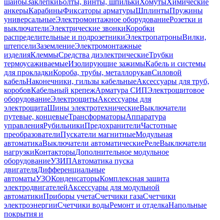
шайбы
Заклепки
Болты, винты, шпильки
Хомуты
Химические
анкеры
Карабины
Фиксаторы арматуры
Шплинты
Пружины
универсальные
Электромонтажное оборудование
Розетки и
выключатели
Электрические звонки
Коробки
распределительные и подрозетники
Электропатроны
Вилки,
штепсели
Заземление
Электромонтажные
изделия
Клеммы
Средства диэлектрические
Трубки
термоусаживаемые
Изолирующие зажимы
Кабель и системы
для прокладки
Короба, трубы, металлорукав
Силовой
кабель
Наконечники, гильзы кабельные
Аксессуары для труб,
коробов
Кабельный крепеж
Арматура СИП
Электрощитовое
оборудование
Электрощиты
Аксессуары для
электрощита
Шины электротехнические
Выключатели
путевые, концевые
Трансформаторы
Аппаратура
управления
Рубильники
Предохранители
Частотные
преобразователи
Пускатели магнитные
Модульная
автоматика
Выключатели автоматические
Реле
Выключатели
нагрузки
Контакторы
Дополнительное модульное
оборудование
УЗИП
Автоматика пуска
двигателя
Дифференциальные
автоматы
УЗО
Конденсаторы
Комплексная защита
электродвигателей
Аксессуары для модульной
автоматики
Приборы учета
Счетчики газа
Счетчики
электроэнергии
Счетчики воды
Ремонт и отделка
Напольные
покрытия и