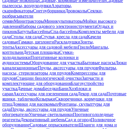
садовые ножницы
Садовые, кормовые измельчители
Садовые
пылесосы, воздуходувки
Аэраторы,
скарификаторы
Снегоуборщики
Дровоколы
Сеялки,
разбрасыватели
семян
Минитракторы
Миникультиваторы
Мойки высокого
давления
Наборы садового электроинструмента
Отдых и
пикник
Батуты
Бассейны
Спа-бассейны
Комплекты мебели для
сада
Столы для сада
Стулья, кресла для сада
Качели
садовые
Гамаки, шезлонги
Раскладушки
Зонты,
тенты
Аксессуары для садовой мебели
Грили
Мангалы,
коптильни
Детская площадка
Сумки-
холодильники
Портативные колонки и
аудиосистемы
Оборудование для участка
Бытовые насосы
Люки
канализационные
Пруды, аксессуары для прудов
Фильтры,
насосы, стерилизаторы для прудов
Компрессоры для
прудов
Станции биологической очистки
Запчасти и
комплектующие для оборудования
Благоустройство
участка
Дачные дома
Беседки
Бани
Хозблоки и
сараи
Аксессуары для озеленения сада
Декор для сада
Почтовые
ящики, таблички
Козырьки
Скворечники, кормушки для
птиц
Домики для насекомых
Фонтаны, скульптуры для
сада
Пруды, аксессуары для прудов
Уличные
обогреватели
Уличные светильники
Противогололедные
реагенты
Декоративный щебень
Сад и огород
Поливочное
оборудование
Садовые опрыскиватели
Шланги для дома и