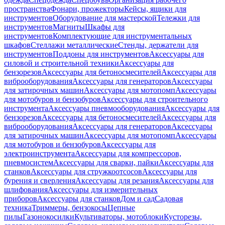
пространства
Фонари, прожекторы
Кейсы, ящики для
инструментов
Оборудование для мастерской
Тележки для
инструментов
Магниты
Шкафы для
инструментов
Комплектующие для инструментальных
шкафов
Стеллажи металлические
Стенды, держатели для
инструментов
Поддоны для инструментов
Аксессуары для
силовой и строительной техники
Аксессуары для
бензорезов
Аксессуары для бетоносмесителей
Аксессуары для
виброоборудования
Аксессуары для генераторов
Аксессуары
для затирочных машин
Аксессуары для мотопомп
Аксессуары
для мотобуров и бензобуров
Аксессуары для строительного
инструмента
Аксессуары пневмооборудования
Аксессуары для
бензорезов
Аксессуары для бетоносмесителей
Аксессуары для
виброоборудования
Аксессуары для генераторов
Аксессуары
для затирочных машин
Аксессуары для мотопомп
Аксессуары
для мотобуров и бензобуров
Аксессуары для
электроинструмента
Аксессуары для компрессоров,
пневмосистем
Аксессуары для сварки, пайки
Аксессуары для
станков
Аксессуары для стружкоотсосов
Аксессуары для
бурения и сверления
Аксессуары для резания
Аксессуары для
шлифования
Аксессуары для измерительных
приборов
Аксессуары для станков
Дом и сад
Садовая
техника
Триммеры, бензокосы
Цепные
пилы
Газонокосилки
Культиваторы, мотоблоки
Кусторезы,