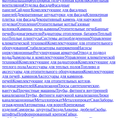
материалы
Шифер
Профнастил
Рулонная кровля
Кровельная
вентиляция
Отделка фасада
Фасадные
панели
Сайдинг
Комплектующие для фасадных
панелей
Декоративные штукатурки для фасада
Клинкерная
плитка для фасада
Декоративный камень для наружной
отделки
Отопление
Отопительные котлы
Газовые
колонки
Камины, печи-камины
Отопительные печи
Банные
печи
Водонагреватели
Радиаторы отопления, батареи
Теплый
пол
Теплые плинтусы
Системы антиобледенения
Управление
климатической техникой
Комплектующие для отопительного
оборудования
Стабилизаторы напряжения
Насосы
циркуляционные
Регулирующая арматура
Отвод и подвод
воды
Дымоходы и комплектующие
Управление климатической
техникой
Комплектующие для радиаторов
Комплектующие для
теплого пола
Аксессуары для теплых полов
Топливо и
аксессуары для отопительного оборудования
Комплектующие
для печей, каминов
Аксессуары для каминов,
печей
Комплектующие для отопительных котлов,
водонагревателей
Канализация
Тросы сантехнические,
вантузы
Прочистные машины
Трубы, фитинги внутренней
канализации
Трубы, фитинги наружной канализации
Люки
канализационные
Металлопрокат
Металлопрокат
Сваи
Заборы,
ограждения
Автоматика для ворот
Крепежные
изделия
Саморезы, шурупы
Гвозди
Анкеры, дюбели
Скобы,
штифты
Перфорированный крепеж
Гайки,