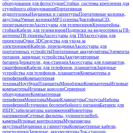
оборудования для фотостудии
Стойки, системы крепления для
студийного оборудования
Портативная
аудиотехника
Наушники и гарнитуры
Портативные колонки,
акустика
Умные колонки
MP3-плееры
Диктофоны
CD-
проигрыватели
Аксессуары для телевизоров
Кронштейны,
стойки
Кабели для телевизоров
Подписки на видеосервисы
ТВ-
антенны
ТВ-тюнеры
Аксессуары для ТВ
Аксессуары для
проектора
Очки 3D
Средства для ухода за
электроникой
Кабели, переходники
Аксессуары для
портативных устройств
Портативные аккумуляторы
Элементы
питания, зарядные устройства
Аккумуляторные
батареи
Держатели, док-станции
Аксессуары для планшетов,
смартфонов
Кабели для телефонов, планшетов
Зарядные
устройства для телефонов, планшетов
Компьютеры и
периферия
Компьютерная
техника
Ноутбуки
Планшеты
Моноблоки
Компьютеры
Игровые
компьютеры
Игровые консоли
Серверное
оборудование
Компьютерная
периферия
Мониторы
Мыши
Клавиатуры
Стилусы
Наборы
периферии
Источники бесперебойного питания
Батареи для
ИБП
Стабилизаторы напряжения
Инверторы
напряжения
Сетевые фильтры, удлинители
Веб-
камеры
Игровые контроллеры
Мультимедиа
акустика
Наушники и гарнитуры
Компьютерные кабели,
переходники
Зарядные, аккумуляторы
Док-станции,