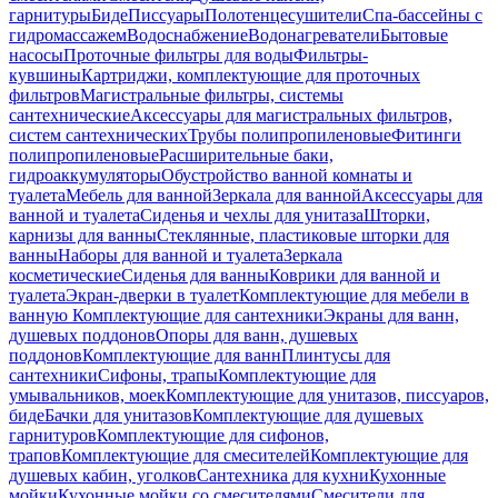
гарнитуры
Биде
Писсуары
Полотенцесушители
Спа-бассейны с
гидромассажем
Водоснабжение
Водонагреватели
Бытовые
насосы
Проточные фильтры для воды
Фильтры-
кувшины
Картриджи, комплектующие для проточных
фильтров
Магистральные фильтры, системы
сантехнические
Аксессуары для магистральных фильтров,
систем сантехнических
Трубы полипропиленовые
Фитинги
полипропиленовые
Расширительные баки,
гидроаккумуляторы
Обустройство ванной комнаты и
туалета
Мебель для ванной
Зеркала для ванной
Аксессуары для
ванной и туалета
Сиденья и чехлы для унитаза
Шторки,
карнизы для ванны
Стеклянные, пластиковые шторки для
ванны
Наборы для ванной и туалета
Зеркала
косметические
Сиденья для ванны
Коврики для ванной и
туалета
Экран-дверки в туалет
Комплектующие для мебели в
ванную
Комплектующие для сантехники
Экраны для ванн,
душевых поддонов
Опоры для ванн, душевых
поддонов
Комплектующие для ванн
Плинтусы для
сантехники
Сифоны, трапы
Комплектующие для
умывальников, моек
Комплектующие для унитазов, писсуаров,
биде
Бачки для унитазов
Комплектующие для душевых
гарнитуров
Комплектующие для сифонов,
трапов
Комплектующие для смесителей
Комплектующие для
душевых кабин, уголков
Сантехника для кухни
Кухонные
мойки
Кухонные мойки со смесителями
Смесители для