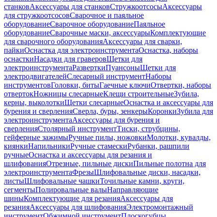
станков
Аксессуары для станков
Стружкоотсосы
Аксессуары
для стружкоотсосов
Сварочное и паяльное
оборудование
Сварочное оборудование
Паяльное
оборудование
Сварочные маски, аксессуары
Комплектующие
для сварочного оборудования
Аксессуары для сварки,
пайки
Оснастка для электроинструмента
Оснастка, наборы
оснастки
Насадки для граверов
Щетки для
электроинструмента
Развертки
Пуансоны
Щетки для
электродвигателей
Слесарный инструмент
Наборы
инструментов
Головки, биты
Гаечные ключи
Отвертки, наборы
отверток
Ножницы слесарные
Клещи строительные
Зубила,
керны, выколотки
Щетки слесарные
Оснастка и аксессуары для
бурения и сверления
Сверла, буры, зенкеры
Коронки
Зубила для
электроинструмента
Аксессуары для бурения и
сверления
Столярный инструмент
Тиски, струбцины,
гейферные зажимы
Ручные пилы, ножовки
Молотки, кувалды,
киянки
Напильники
Ручные стамески
Рубанки, рашпили
ручные
Оснастка и аксессуары для резания и
шлифования
Отрезные, пильные диски
Пильные полотна для
электроинструмента
Фрезы
Шлифовальные диски, насадки,
листы
Шлифовальные чашки
Точильные камни, круги,
сегменты
Полировальные валы
Направляющие
шины
Комплектующие для резания
Аксессуары для
резания
Аксессуары для шлифования
Электромонтажный
инструмент
Обжимной инструмент
Плоскогубцы,