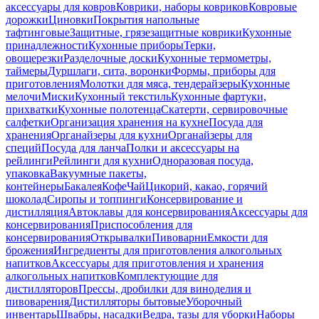
аксессуары для ковров
Коврики, наборы ковриков
Ковровые
дорожки
Циновки
Покрытия напольные
тафтинговые
Защитные, грязезащитные коврики
Кухонные
принадлежности
Кухонные приборы
Терки,
овощерезки
Разделочные доски
Кухонные термометры,
таймеры
Дуршлаги, сита, воронки
Формы, приборы для
приготовления
Молотки для мяса, тендерайзеры
Кухонные
мелочи
Миски
Кухонный текстиль
Кухонные фартуки,
прихватки
Кухонные полотенца
Скатерти, сервировочные
салфетки
Организация хранения на кухне
Посуда для
хранения
Органайзеры для кухни
Органайзеры для
специй
Посуда для ланча
Полки и аксессуары на
рейлинги
Рейлинги для кухни
Одноразовая посуда,
упаковка
Вакуумные пакеты,
контейнеры
Бакалея
Кофе
Чай
Цикорий, какао, горячий
шоколад
Сиропы и топпинги
Консервирование и
дистилляция
Автоклавы для консервирования
Аксессуары для
консервирования
Приспособления для
консервирования
Открывалки
Пивоварни
Емкости для
брожения
Ингредиенты для приготовления алкогольных
напитков
Аксессуары для приготовления и хранения
алкогольных напитков
Комплектующие для
дистилляторов
Прессы, дробилки для виноделия и
пивоварения
Дистилляторы бытовые
Уборочный
инвентарь
Швабры, насадки
Ведра, тазы для уборки
Наборы