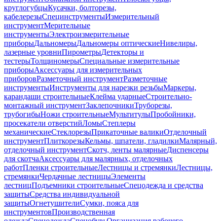
круглогубцы
Кусачки, болторезы,
кабелерезы
Специнструменты
Измерительный
инструмент
Мерительные
инструменты
Электроизмерительные
приборы
Дальномеры
Дальномеры оптические
Нивелиры,
лазерные уровни
Пирометры
Детекторы и
тестеры
Толщиномеры
Специальные измерительные
приборы
Аксессуары для измерительных
приборов
Разметочный инструмент
Разметочные
инструменты
Инструменты для нарезки резьбы
Маркеры,
карандаши строительные
Клейма ударные
Строительно-
монтажный инструмент
Заклепочники
Труборезы,
трубогибы
Ножи строительные
Мультитулы
Пробойники,
просекатели отверстий
Ломы
Степлеры
механические
Стеклорезы
Прикаточные валики
Отделочный
инструмент
Плиткорезы
Кельмы, шпатели, гладилки
Малярный,
отделочный инструмент
Скотч, ленты малярные
Диспенсеры
для скотча
Аксессуары для малярных, отделочных
работ
Пленки строительные
Лестницы и стремянки
Лестницы,
стремянки
Чердачные лестницы
Элементы
лестниц
Подъемники строительные
Спецодежда и средства
защиты
Средства индивидуальной
защиты
Огнетушители
Сумки, пояса для
инструментов
Производственная
одежда
Спецодежда
Спецобувь
Организация рабочего