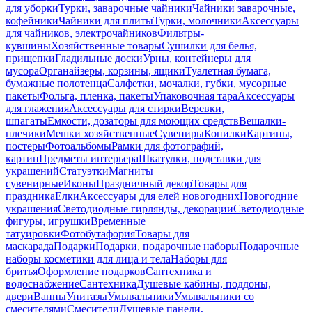
для уборки
Турки, заварочные чайники
Чайники заварочные,
кофейники
Чайники для плиты
Турки, молочники
Аксессуары
для чайников, электрочайников
Фильтры-
кувшины
Хозяйственные товары
Сушилки для белья,
прищепки
Гладильные доски
Урны, контейнеры для
мусора
Органайзеры, корзины, ящики
Туалетная бумага,
бумажные полотенца
Салфетки, мочалки, губки, мусорные
пакеты
Фольга, пленка, пакеты
Упаковочная тара
Аксессуары
для глажения
Аксессуары для стирки
Веревки,
шпагаты
Емкости, дозаторы для моющих средств
Вешалки-
плечики
Мешки хозяйственные
Сувениры
Копилки
Картины,
постеры
Фотоальбомы
Рамки для фотографий,
картин
Предметы интерьера
Шкатулки, подставки для
украшений
Статуэтки
Магниты
сувенирные
Иконы
Праздничный декор
Товары для
праздника
Елки
Аксессуары для елей новогодних
Новогодние
украшения
Светодиодные гирлянды, декорации
Светодиодные
фигуры, игрушки
Временные
татуировки
Фотобутафория
Товары для
маскарада
Подарки
Подарки, подарочные наборы
Подарочные
наборы косметики для лица и тела
Наборы для
бритья
Оформление подарков
Сантехника и
водоснабжение
Сантехника
Душевые кабины, поддоны,
двери
Ванны
Унитазы
Умывальники
Умывальники со
смесителями
Смесители
Душевые панели,