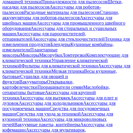
домашней техники
Принадлежности для пылесосов
Щетки,
насадки для пылесосов
Аксессуары для роботов-
пылесосов
Расходные материалы для пылесосов
Станции,
аккумуляторы для роботов-пылесосов
Аксессуары для
швейных машин
Аксессуары для промышленного швейного
оборудования
Аксессуары для стиральных и сушильных
машин
Аксессуары для пароочистителей,
отпаривателей
Аксессуары для стеклоочистителей
Техника для
измельчения продуктов
Блендеры
Кухонные комбайны,
измельчители
Планетарные
миксеры
Миксеры
Мясорубки
Ломтерезки
Комплектующие для
климатической техники
Управление климатической
техникой
Фильтры для климатической техники
Аксессуары для
климатической техники
Мелкая техника
Весы кухонные,
бытовые
Сушилки для овощей и
фруктов
Вакууматоры
Открывалки,
картофелечистки
Проращиватели семян
Маслобойки,
сепараторы бытовые
Аксессуары для крупной
техники
Аксессуары для вытяжек
Аксессуары для плит и
духовок
Аксессуары для холодильников
Аксессуары для
посудомоечных машин
Средства для посудомоечных
машин
Средства для ухода за техникой
Аксессуары для
кухонной техники
Аксессуары для микроволновых
печей
Вакуумные пакеты, контейнеры
Аксессуары для
кофемашин
Аксессуары для мультиварок,