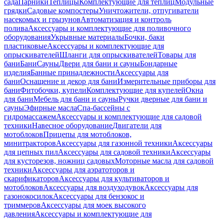
сада
Парники
Теплицы
Комплектующие для теплиц
Модульные
грядки
Садовые компостеры
Уничтожители, отпугиватели
насекомых и грызунов
Автоматизация и контроль
полива
Аксессуары и комплектующие для поливочного
оборудования
Укрывные материалы
Бочки, баки
пластиковые
Аксессуары и комплектующие для
опрыскивателей
Шланги для опрыскивателей
Товары для
бани
Бани
Сауны
Двери для бани и сауны
Бондарные
изделия
Банные принадлежности
Аксессуары для
бани
Оснащение и декор для бани
Измерительные приборы для
бани
Фитобочки, купели
Комплектующие для купелей
Окна
для бани
Мебель для бани и сауны
Ручки дверные для бани и
сауны
Эфирные масла
Спа-бассейны с
гидромассажем
Аксессуары и комплектующие для садовой
техники
Навесное оборудование
Двигатели для
мотоблоков
Прицепы для мотоблоков,
минитракторов
Аксессуары для газонной техники
Аксессуары
для цепных пил
Аксессуары для садовой техники
Аксессуары
для кусторезов, ножниц садовых
Моторные масла для садовой
техники
Аксессуары для аэратоторов и
скарификаторов
Аксессуары для культиваторов и
мотоблоков
Аксессуары для воздуходувок
Аксессуары для
газонокосилок
Аксессуары для бензокос и
триммеров
Аксессуары для моек высокого
давления
Аксессуары и комплектующие для