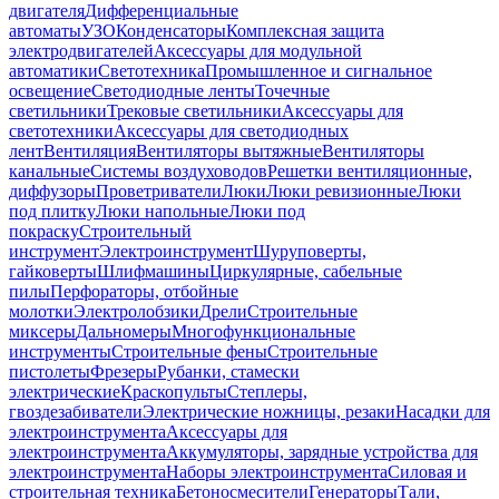
двигателя
Дифференциальные
автоматы
УЗО
Конденсаторы
Комплексная защита
электродвигателей
Аксессуары для модульной
автоматики
Светотехника
Промышленное и сигнальное
освещение
Светодиодные ленты
Точечные
светильники
Трековые светильники
Аксессуары для
светотехники
Аксессуары для светодиодных
лент
Вентиляция
Вентиляторы вытяжные
Вентиляторы
канальные
Системы воздуховодов
Решетки вентиляционные,
диффузоры
Проветриватели
Люки
Люки ревизионные
Люки
под плитку
Люки напольные
Люки под
покраску
Строительный
инструмент
Электроинструмент
Шуруповерты,
гайковерты
Шлифмашины
Циркулярные, сабельные
пилы
Перфораторы, отбойные
молотки
Электролобзики
Дрели
Строительные
миксеры
Дальномеры
Многофункциональные
инструменты
Строительные фены
Строительные
пистолеты
Фрезеры
Рубанки, стамески
электрические
Краскопульты
Степлеры,
гвоздезабиватели
Электрические ножницы, резаки
Насадки для
электроинструмента
Аксессуары для
электроинструмента
Аккумуляторы, зарядные устройства для
электроинструмента
Наборы электроинструмента
Силовая и
строительная техника
Бетоносмесители
Генераторы
Тали,