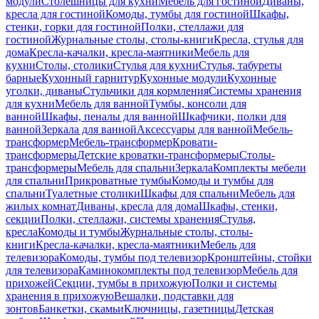
модули
Столешницы для кухни
Мебель для гостиной
Диваны,
кресла для гостиной
Комоды, тумбы для гостиной
Шкафы,
стенки, горки для гостиной
Полки, стеллажи для
гостиной
Журнальные столы, столы-книги
Кресла, стулья для
дома
Кресла-качалки, кресла-маятники
Мебель для
кухни
Столы, столики
Стулья для кухни
Стулья, табуреты
барные
Кухонный гарнитур
Кухонные модули
Кухонные
уголки, диваны
Стульчики для кормления
Системы хранения
для кухни
Мебель для ванной
Тумбы, консоли для
ванной
Шкафы, пеналы для ванной
Шкафчики, полки для
ванной
Зеркала для ванной
Аксессуары для ванной
Мебель-
трансформер
Мебель-трансформер
Кровати-
трансформеры
Детские кроватки-трансформеры
Столы-
трансформеры
Мебель для спальни
Зеркала
Комплекты мебели
для спальни
Прикроватные тумбы
Комоды и тумбы для
спальни
Туалетные столики
Шкафы для спальни
Мебель для
жилых комнат
Диваны, кресла для дома
Шкафы, стенки,
секции
Полки, стеллажи, системы хранения
Стулья,
кресла
Комоды и тумбы
Журнальные столы, столы-
книги
Кресла-качалки, кресла-маятники
Мебель для
телевизора
Комоды, тумбы под телевизор
Кронштейны, стойки
для телевизора
Каминокомплекты под телевизор
Мебель для
прихожей
Секции, тумбы в прихожую
Полки и системы
хранения в прихожую
Вешалки, подставки для
зонтов
Банкетки, скамьи
Ключницы, газетницы
Детская