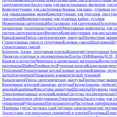
сантехнические
Аксессуары для магистральных фильтров, сист
Комплектующие для сантехники
Экраны для ванн, душевых по
для умывальников, моек
Комплектующие для унитазов, писсуар
смесителей
Комплектующие для душевых кабин, уголков
Инженерная сантехника
Инсталляции для сантехники
Полотенц
радиаторов, полотенцесушителей
Монтажные комплекты для с
систем сантехнических
Фитинги
Комплектующие для инсталля
Канализация
Тросы сантехнические, вантузы
Прочистные маши
Строительные смеси и грунтовки
Клеевые смеси
Шпатлевки
Шту
строительных смесей
Кирпичи, блоки, тротуарная плитка
Кирпичи
Строительные бло
Древесно-плитные и пиломатериалы
Плиты OSB
Фанера
ДСП, 
Кровля и водосток
Черепица и кровельные материалы
Водосточ
материалы
Шифер
Профнастил
Рулонная кровля
Кровельная вен
Отопление
Отопительные котлы
Газовые колонки
Камины, печи
антиобледенения
Управление климатической техникой
Канализация
Тросы сантехнические, вантузы
Прочистные маши
Крепежные изделия
Саморезы, шурупы
Гвозди
Анкеры, дюбели
анкеры
Карабины
Фиксаторы арматуры
Шплинты
Пружины унив
Электромонтажные изделия
Клеммы
Средства диэлектрические
Электрощитовое оборудование
Электрощиты
Аксессуары для э
управления
Рубильники
Предохранители
Частотные преобразов
Приборы учета
Счетчики газа
Счетчики электроэнергии
Счетчи
Аксессуары для напольных покрытий и плитки
Подложка
Плинт