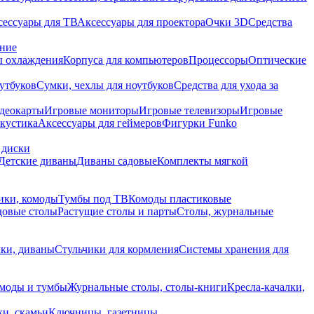
сессуары для ТВ
Аксессуары для проектора
Очки 3D
Средства
ание
 охлаждения
Корпуса для компьютеров
Процессоры
Оптические
утбуков
Сумки, чехлы для ноутбуков
Средства для ухода за
деокарты
Игровые мониторы
Игровые телевизоры
Игровые
акустика
Аксессуары для геймеров
Фигурки Funko
 диски
Детские диваны
Диваны садовые
Комплекты мягкой
ики, комоды
Тумбы под ТВ
Комоды пластиковые
довые столы
Растущие столы и парты
Столы, журнальные
ки, диваны
Стульчики для кормления
Системы хранения для
моды и тумбы
Журнальные столы, столы-книги
Кресла-качалки,
ки, скамьи
Ключницы, газетницы