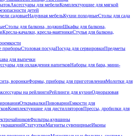
ваток
Аксессуары для мебели
Комплектующие для мягкой
безопасности детей
чели садовые
Надувная мебель
Кухни походные
Столы для сада
вые
Столы для балкона, лоджии
Шкафы для балкона,
ии
Кресла-качалки, кресла-маятники
Стулья для балкона,
роемкости
е приборы
Столовая посуда
Посуда для сервировки
Предметы
укава для выпечки
ссуары для охлаждения напитков
Наборы для бара, мини-
сита, воронки
Формы, приборы для приготовления
Молотки для
аксессуары на рейлинги
Рейлинги для кухни
Одноразовая
вирования
Открывалки
Пивоварни
Емкости для
тков
Комплектующие для дистилляторов
Прессы, дробилки для
лектрочайников
Фильтры-кувшины
я украшений
Статуэтки
Магниты сувенирные
Иконы
ля проточных фильтров
Магистральные фильтры, системы