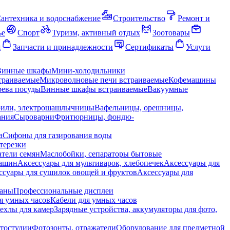
антехника и водоснабжение
Строительство
Ремонт и
ье
Спорт
Туризм, активный отдых
Зоотовары
я
Запчасти и принадлежности
Сертификаты
Услуги
Винные шкафы
Мини-холодильники
траиваемые
Микроволновые печи встраиваемые
Кофемашины
ева посуды
Винные шкафы встраиваемые
Вакуумные
рили, электрошашлычницы
Вафельницы, орешницы,
ания
Сыроварни
Фритюрницы, фондю-
а
Сифоны для газирования воды
терезки
тели семян
Маслобойки, сепараторы бытовые
машин
Аксессуары для мультиварок, хлебопечек
Аксессуары для
ссуары для сушилок овощей и фруктов
Аксессуары для
раны
Профессиональные дисплеи
я умных часов
Кабели для умных часов
ехлы для камер
Зарядные устройства, аккумуляторы для фото,
тостудии
Фотозонты, отражатели
Оборудование для предметной