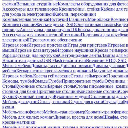
съемки
Вспышки студийные
Комплекты оборудования для фото
Аксессуары для телевизоров
Кронштейны, стойки
Кабели для т
для ухода за электроникой
Кабели, переходники
Компьютерная техника
Ноутбуки
Планшеты
Моноблоки
Компью
Комплектующие
Жесткие диски, SSD
Оперативная память
Видео
приводы
Аксессуары для корпусов ПК
Боксы, док-станции для 
Аксессуары для компьютерной техники
Подставки для ноутбук
электроникой
Программное обеспечение
Игровая зона
Игровые приставки
Игры для приставок
Игровые 
мыши
Игровые клавиатуры
Игровые наушники
Кресла геймерск
Pop
Подставки для ноутбуков
Светодиодные ленты
Лампы для м
Накопители данных
USB Flash накопители
Внешние HDD, SSD 
Мягкая мебель
Диваны, тахты
Диваны прямые
Диваны угловые
Д
мебели
Бескаркасные кресла-мешки и диваны
Надувные диваны
Игровая мебель
Кресла геймерские
Столы геймерские
Подставки
Комоды, тумбы
Комоды
Тумбы
Прикроватные тумбы
Обувницы, 
Столы
Кухонные столы
Барные столы
Столы письменные, комп
столики для бани
Приставные столики
Консольные столики
Обе
Кухня
Кухонный гарнитур
Кухонные модули
Столешницы для к
Мебель для кухни
Столы, столики
Стулья для кухни
Стулья, таб
кухни
Мебель-трансформер
Мебель-трансформер
Кровати-трансформе
Мебель для жилых комнат
Диваны, кресла для дома
Шкафы, стен
кресла-маятники
Мебель для прихожей
Секции, тумбы в прихожую
Полки и сист