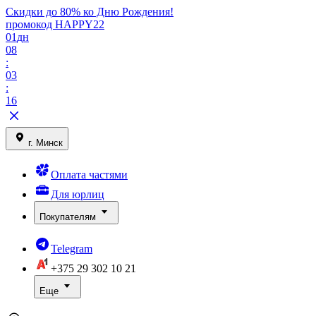
Скидки до 80% ко Дню Рождения!
промокод HAPPY22
01
дн
08
:
03
:
16
г. Минск
Оплата частями
Для юрлиц
Покупателям
Telegram
+375 29
302 10 21
Еще