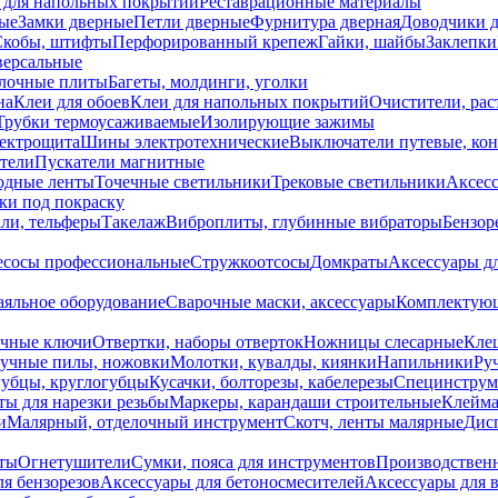
 для напольных покрытий
Реставрационные материалы
ые
Замки дверные
Петли дверные
Фурнитура дверная
Доводчики 
Скобы, штифты
Перфорированный крепеж
Гайки, шайбы
Заклепки
ерсальные
лочные плиты
Багеты, молдинги, уголки
на
Клеи для обоев
Клеи для напольных покрытий
Очистители, рас
Трубки термоусаживаемые
Изолирующие зажимы
лектрощита
Шины электротехнические
Выключатели путевые, ко
атели
Пускатели магнитные
одные ленты
Точечные светильники
Трековые светильники
Аксесс
и под покраску
ли, тельферы
Такелаж
Виброплиты, глубинные вибраторы
Бензор
сосы профессиональные
Стружкоотсосы
Домкраты
Аксессуары д
аяльное оборудование
Сварочные маски, аксессуары
Комплектующ
ечные ключи
Отвертки, наборы отверток
Ножницы слесарные
Кле
учные пилы, ножовки
Молотки, кувалды, киянки
Напильники
Ру
убцы, круглогубцы
Кусачки, болторезы, кабелерезы
Специнструм
ы для нарезки резьбы
Маркеры, карандаши строительные
Клейма
и
Малярный, отделочный инструмент
Скотч, ленты малярные
Дисп
иты
Огнетушители
Сумки, пояса для инструментов
Производствен
я бензорезов
Аксессуары для бетоносмесителей
Аксессуары для 