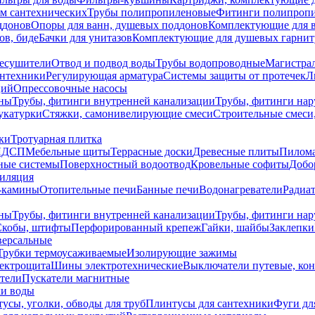
ем сантехнических
Трубы полипропиленовые
Фитинги полипроп
ддонов
Опоры для ванн, душевых поддонов
Комплектующие для 
ов, биде
Бачки для унитазов
Комплектующие для душевых гарнит
есушители
Отвод и подвод воды
Трубы водопроводные
Магистрал
антехники
Регулирующая арматура
Системы защиты от протечек
Л
ций
Опрессовочные насосы
ны
Трубы, фитинги внутренней канализации
Трубы, фитинги на
катурки
Стяжки, самонивелирующие смеси
Строительные смеси,
ки
Тротуарная плитка
ЛДСП
Мебельные щиты
Террасные доски
Древесные плиты
Пилом
ные системы
Поверхностный водоотвод
Кровельные софиты
Добо
тиляция
-камины
Отопительные печи
Банные печи
Водонагреватели
Радиат
ны
Трубы, фитинги внутренней канализации
Трубы, фитинги на
Скобы, штифты
Перфорированный крепеж
Гайки, шайбы
Заклепки
ерсальные
Трубки термоусаживаемые
Изолирующие зажимы
лектрощита
Шины электротехнические
Выключатели путевые, ко
атели
Пускатели магнитные
ки воды
усы, уголки, обводы для труб
Плинтусы для сантехники
Фуги дл