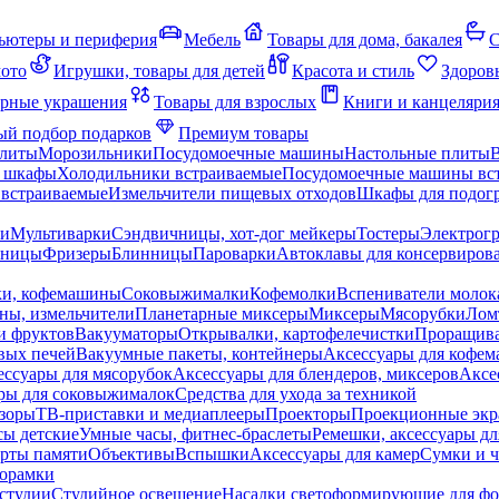
ьютеры и периферия
Мебель
Товары для дома, бакалея
С
мото
Игрушки, товары для детей
Красота и стиль
Здоров
рные украшения
Товары для взрослых
Книги и канцеляри
й подбор подарков
Премиум товары
плиты
Морозильники
Посудомоечные машины
Настольные плиты
 шкафы
Холодильники встраиваемые
Посудомоечные машины вс
встраиваемые
Измельчители пищевых отходов
Шкафы для подогр
чи
Мультиварки
Сэндвичницы, хот-дог мейкеры
Тостеры
Электрог
еницы
Фризеры
Блинницы
Пароварки
Автоклавы для консервиров
ки, кофемашины
Соковыжималки
Кофемолки
Вспениватели молок
ны, измельчители
Планетарные миксеры
Миксеры
Мясорубки
Лом
и фруктов
Вакууматоры
Открывалки, картофелечистки
Проращива
вых печей
Вакуумные пакеты, контейнеры
Аксессуары для кофе
ессуары для мясорубок
Аксессуары для блендеров, миксеров
Аксе
ры для соковыжималок
Средства для ухода за техникой
зоры
ТВ-приставки и медиаплееры
Проекторы
Проекционные эк
сы детские
Умные часы, фитнес-браслеты
Ремешки, аксессуары дл
рты памяти
Объективы
Вспышки
Аксессуары для камер
Сумки и ч
орамки
студии
Студийное освещение
Насадки светоформирующие для фо