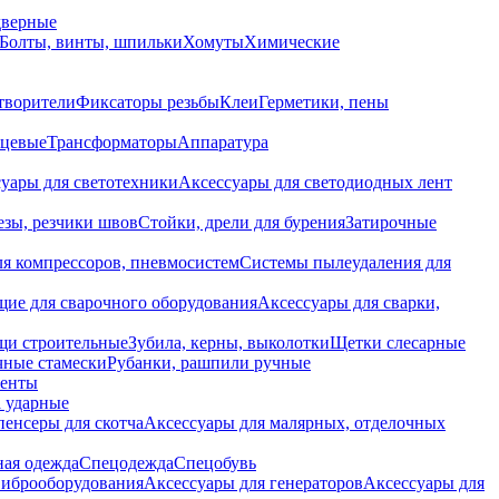
дверные
Болты, винты, шпильки
Хомуты
Химические
творители
Фиксаторы резьбы
Клеи
Герметики, пены
нцевые
Трансформаторы
Аппаратура
уары для светотехники
Аксессуары для светодиодных лент
езы, резчики швов
Стойки, дрели для бурения
Затирочные
ля компрессоров, пневмосистем
Системы пылеудаления для
ие для сварочного оборудования
Аксессуары для сварки,
щи строительные
Зубила, керны, выколотки
Щетки слесарные
чные стамески
Рубанки, рашпили ручные
енты
 ударные
енсеры для скотча
Аксессуары для малярных, отделочных
ная одежда
Спецодежда
Спецобувь
виброоборудования
Аксессуары для генераторов
Аксессуары для