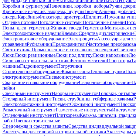
для укладки плитки
Системы выравнивания плитки
Аксессуары
Коробки и фурнитура
Наличники, коробки, доборы
Ручки дверн
Крепежные изделия
Саморезы, шурупы
Гвозди
Анкеры, дюбели
анкеры
Карабины
Фиксаторы арматуры
Шплинты
Пружины унив
Отделка потолка
Потолочные системы
Потолочные панели
Пото
Пены, клеи, герметики
Жидкие гвозди
Герметики
Монтажная пе
Электромонтажные изделия
Клеммы
Средства диэлектрические
Электрощитовое оборудование
Электрощиты
Аксессуары для э
управления
Рубильники
Предохранители
Частотные преобразов
Светотехника
Промышленное и сигнальное освещение
Светоди
Люки
Люки ревизионные
Люки под плитку
Люки напольные
Люк
Силовая и строительная техника
Бетоносмесители
Генераторы
Та
машины
Гидроинструмент
Погрузчики
Строительное оборудование
Компрессоры
Тепловые пушки
Пыле
электроинструмента
Пневмоинструмент
Сварочное и паяльное оборудование
Сварочное оборудование
П
пайки
Слесарный инструмент
Наборы инструментов
Головки, биты
Га
Столярный инструмент
Тиски, струбцины, гейферные зажимы
Р
Электромонтажный инструмент
Обжимной инструмент
Плоског
Разметочный инструмент
Разметочные инструменты
Инструмент
Отделочный инструмент
Плиткорезы
Кельмы, шпатели, гладилк
работ
Пленки строительные
Спецодежда и средства защиты
Средства индивидуальной защ
Аксессуары для силовой и строительной техники
Аксессуары дл