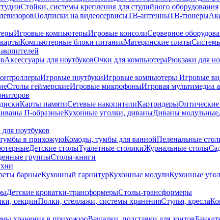
студии
Стойки, системы крепления для студийного оборудования
елевизоров
Подписки на видеосервисы
ТВ-антенны
ТВ-тюнеры
Ак
теры
Игровые компьютеры
Игровые консоли
Серверное оборудов
карты
Компьютерные блоки питания
Материнские платы
Системы
накопителей
ов
Аксессуары для ноутбуков
Очки для компьютера
Рюкзаки для но
контроллеры
Игровые ноутбуки
Игровые компьютеры
Игровые ви
ие
Столы геймерские
Игровые микрофоны
Игровая мультимедиа 
ониторов
диски
Карты памяти
Сетевые накопители
Картридеры
Оптические
иваны П-образные
Кухонные уголки, диваны
Диваны модульные
 для ноутбуков
тумбы в прихожую
Комоды, тумбы для ванной
Пеленальные стол
ьютерные
Детские столы
Туалетные столики
Журнальные столы
Са
денные группы
Столы-книги
ухни
уреты барные
Кухонный гарнитур
Кухонные модули
Кухонные угол
ры
Детские кроватки-трансформеры
Столы-трансформеры
ки, секции
Полки, стеллажи, системы хранения
Стулья, кресла
Ко
емы хранения в прихожую
Вешалки, подставки для зонтов
Банкет