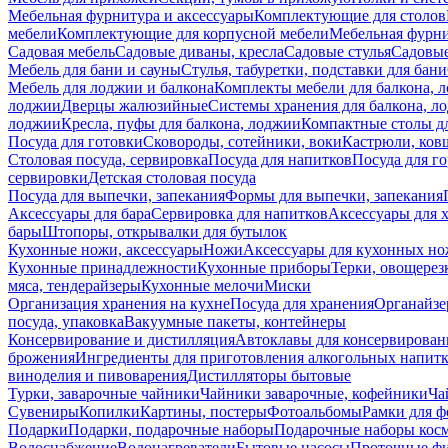
Мебельная фурнитура и аксессуары
Комплектующие для столов
мебели
Комплектующие для корпусной мебели
Мебельная фурн
Садовая мебель
Садовые диваны, кресла
Садовые стулья
Садовые
Мебель для бани и сауны
Стулья, табуретки, подставки для бани
Мебель для лоджии и балкона
Комплекты мебели для балкона, 
лоджии
Дверцы жалюзийные
Системы хранения для балкона, л
лоджии
Кресла, пуфы для балкона, лоджии
Компактные столы дл
Посуда для готовки
Сковороды, сотейники, воки
Кастрюли, ков
Столовая посуда, сервировка
Посуда для напитков
Посуда для г
сервировки
Детская столовая посуда
Посуда для выпечки, запекания
Формы для выпечки, запекания
Аксессуары для бара
Сервировка для напитков
Аксессуары для 
бары
Штопоры, открывалки для бутылок
Кухонные ножи, аксессуары
Ножи
Аксессуары для кухонных н
Кухонные принадлежности
Кухонные приборы
Терки, овощерез
мяса, тендерайзеры
Кухонные мелочи
Миски
Организация хранения на кухне
Посуда для хранения
Органайзе
посуда, упаковка
Вакуумные пакеты, контейнеры
Консервирование и дистилляция
Автоклавы для консервирован
брожения
Ингредиенты для приготовления алкогольных напит
виноделия и пивоварения
Дистилляторы бытовые
Турки, заварочные чайники
Чайники заварочные, кофейники
Ча
Сувениры
Копилки
Картины, постеры
Фотоальбомы
Рамки для ф
Подарки
Подарки, подарочные наборы
Подарочные наборы косм
Водоснабжение
Водонагреватели
Бытовые насосы
Проточные фи