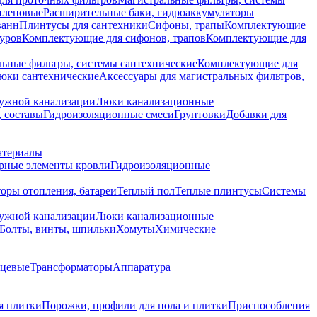
иленовые
Расширительные баки, гидроаккумуляторы
ванн
Плинтусы для сантехники
Сифоны, трапы
Комплектующие
уров
Комплектующие для сифонов, трапов
Комплектующие для
ьные фильтры, системы сантехнические
Комплектующие для
юки сантехнические
Аксессуары для магистральных фильтров,
ружной канализации
Люки канализационные
 составы
Гидроизоляционные смеси
Грунтовки
Добавки для
атериалы
рные элементы кровли
Гидроизоляционные
оры отопления, батареи
Теплый пол
Теплые плинтусы
Системы
ружной канализации
Люки канализационные
Болты, винты, шпильки
Хомуты
Химические
нцевые
Трансформаторы
Аппаратура
я плитки
Порожки, профили для пола и плитки
Приспособления