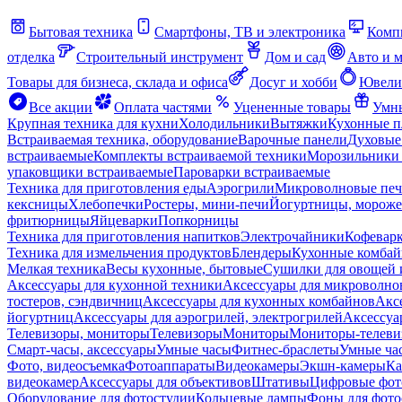
Бытовая техника
Смартфоны, ТВ и электроника
Комп
отделка
Строительный инструмент
Дом и сад
Авто и 
Товары для бизнеса, склада и офиса
Досуг и хобби
Ювели
Все акции
Оплата частями
Уцененные товары
Умны
Крупная техника для кухни
Холодильники
Вытяжки
Кухонные 
Встраиваемая техника, оборудование
Варочные панели
Духовые
встраиваемые
Комплекты встраиваемой техники
Морозильники 
упаковщики встраиваемые
Пароварки встраиваемые
Техника для приготовления еды
Аэрогрили
Микроволновые пе
кексницы
Хлебопечки
Ростеры, мини-печи
Йогуртницы, морож
фритюрницы
Яйцеварки
Попкорницы
Техника для приготовления напитков
Электрочайники
Кофевар
Техника для измельчения продуктов
Блендеры
Кухонные комбай
Мелкая техника
Весы кухонные, бытовые
Сушилки для овощей 
Аксессуары для кухонной техники
Аксессуары для микроволно
тостеров, сэндвичниц
Аксессуары для кухонных комбайнов
Акс
йогуртниц
Аксессуары для аэрогрилей, электрогрилей
Аксессуа
Телевизоры, мониторы
Телевизоры
Мониторы
Мониторы-телеви
Смарт-часы, аксессуары
Умные часы
Фитнес-браслеты
Умные ча
Фото, видеосъемка
Фотоаппараты
Видеокамеры
Экшн-камеры
Ка
видеокамер
Аксессуары для объективов
Штативы
Цифровые фот
Оборудование для фотостудии
Кольцевые лампы
Фоны для фото