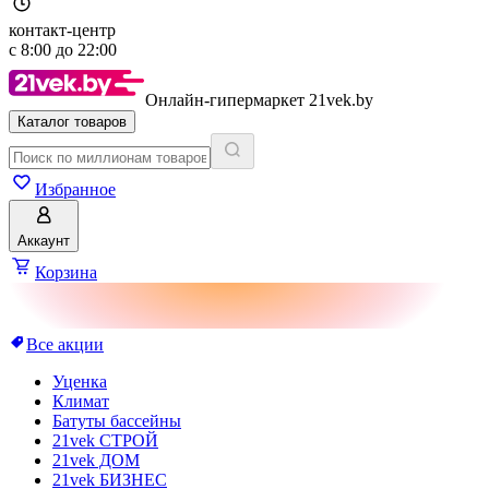
контакт-центр
с
8:00
до
22:00
Онлайн-гипермаркет 21vek.by
Каталог товаров
Избранное
Аккаунт
Корзина
Все акции
Уценка
Климат
Батуты бассейны
21vek СТРОЙ
21vek ДОМ
21vek БИЗНЕС