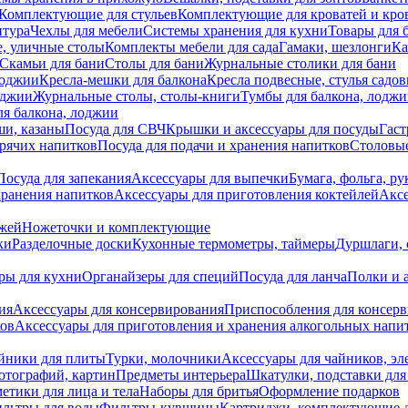
Комплектующие для стульев
Комплектующие для кроватей и кро
итура
Чехлы для мебели
Системы хранения для кухни
Товары для 
, уличные столы
Комплекты мебели для сада
Гамаки, шезлонги
Ка
Скамьи для бани
Столы для бани
Журнальные столики для бани
лоджии
Кресла-мешки для балкона
Кресла подвесные, стулья садо
оджии
Журнальные столы, столы-книги
Тумбы для балкона, лодж
я балкона, лоджии
ши, казаны
Посуда для СВЧ
Крышки и аксессуары для посуды
Гаст
орячих напитков
Посуда для подачи и хранения напитков
Столовы
Посуда для запекания
Аксессуары для выпечки
Бумага, фольга, р
хранения напитков
Аксессуары для приготовления коктейлей
Аксе
ожей
Ножеточки и комплектующие
ки
Разделочные доски
Кухонные термометры, таймеры
Дуршлаги, 
ры для кухни
Органайзеры для специй
Посуда для ланча
Полки и 
ия
Аксессуары для консервирования
Приспособления для консер
ков
Аксессуары для приготовления и хранения алкогольных напи
йники для плиты
Турки, молочники
Аксессуары для чайников, э
отографий, картин
Предметы интерьера
Шкатулки, подставки дл
етики для лица и тела
Наборы для бритья
Оформление подарков
льтры для воды
Фильтры-кувшины
Картриджи, комплектующие д