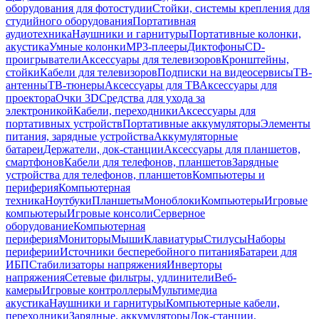
оборудования для фотостудии
Стойки, системы крепления для
студийного оборудования
Портативная
аудиотехника
Наушники и гарнитуры
Портативные колонки,
акустика
Умные колонки
MP3-плееры
Диктофоны
CD-
проигрыватели
Аксессуары для телевизоров
Кронштейны,
стойки
Кабели для телевизоров
Подписки на видеосервисы
ТВ-
антенны
ТВ-тюнеры
Аксессуары для ТВ
Аксессуары для
проектора
Очки 3D
Средства для ухода за
электроникой
Кабели, переходники
Аксессуары для
портативных устройств
Портативные аккумуляторы
Элементы
питания, зарядные устройства
Аккумуляторные
батареи
Держатели, док-станции
Аксессуары для планшетов,
смартфонов
Кабели для телефонов, планшетов
Зарядные
устройства для телефонов, планшетов
Компьютеры и
периферия
Компьютерная
техника
Ноутбуки
Планшеты
Моноблоки
Компьютеры
Игровые
компьютеры
Игровые консоли
Серверное
оборудование
Компьютерная
периферия
Мониторы
Мыши
Клавиатуры
Стилусы
Наборы
периферии
Источники бесперебойного питания
Батареи для
ИБП
Стабилизаторы напряжения
Инверторы
напряжения
Сетевые фильтры, удлинители
Веб-
камеры
Игровые контроллеры
Мультимедиа
акустика
Наушники и гарнитуры
Компьютерные кабели,
переходники
Зарядные, аккумуляторы
Док-станции,