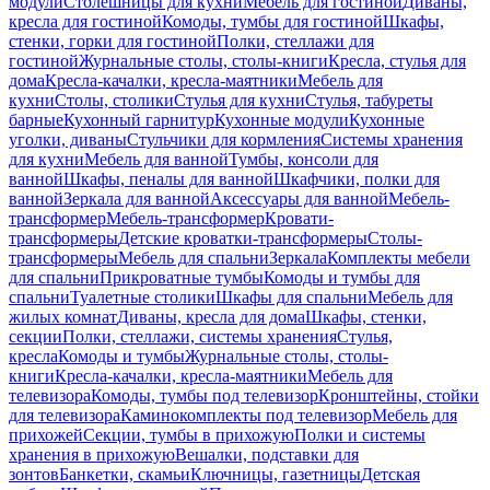
модули
Столешницы для кухни
Мебель для гостиной
Диваны,
кресла для гостиной
Комоды, тумбы для гостиной
Шкафы,
стенки, горки для гостиной
Полки, стеллажи для
гостиной
Журнальные столы, столы-книги
Кресла, стулья для
дома
Кресла-качалки, кресла-маятники
Мебель для
кухни
Столы, столики
Стулья для кухни
Стулья, табуреты
барные
Кухонный гарнитур
Кухонные модули
Кухонные
уголки, диваны
Стульчики для кормления
Системы хранения
для кухни
Мебель для ванной
Тумбы, консоли для
ванной
Шкафы, пеналы для ванной
Шкафчики, полки для
ванной
Зеркала для ванной
Аксессуары для ванной
Мебель-
трансформер
Мебель-трансформер
Кровати-
трансформеры
Детские кроватки-трансформеры
Столы-
трансформеры
Мебель для спальни
Зеркала
Комплекты мебели
для спальни
Прикроватные тумбы
Комоды и тумбы для
спальни
Туалетные столики
Шкафы для спальни
Мебель для
жилых комнат
Диваны, кресла для дома
Шкафы, стенки,
секции
Полки, стеллажи, системы хранения
Стулья,
кресла
Комоды и тумбы
Журнальные столы, столы-
книги
Кресла-качалки, кресла-маятники
Мебель для
телевизора
Комоды, тумбы под телевизор
Кронштейны, стойки
для телевизора
Каминокомплекты под телевизор
Мебель для
прихожей
Секции, тумбы в прихожую
Полки и системы
хранения в прихожую
Вешалки, подставки для
зонтов
Банкетки, скамьи
Ключницы, газетницы
Детская