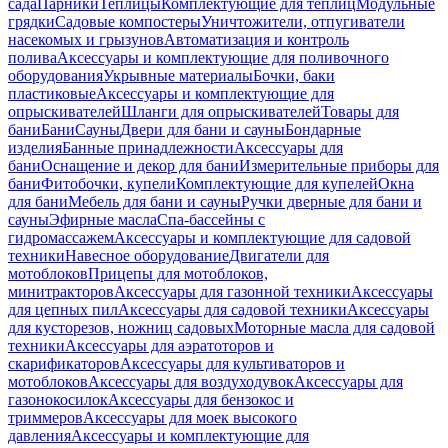
сада
Парники
Теплицы
Комплектующие для теплиц
Модульные
грядки
Садовые компостеры
Уничтожители, отпугиватели
насекомых и грызунов
Автоматизация и контроль
полива
Аксессуары и комплектующие для поливочного
оборудования
Укрывные материалы
Бочки, баки
пластиковые
Аксессуары и комплектующие для
опрыскивателей
Шланги для опрыскивателей
Товары для
бани
Бани
Сауны
Двери для бани и сауны
Бондарные
изделия
Банные принадлежности
Аксессуары для
бани
Оснащение и декор для бани
Измерительные приборы для
бани
Фитобочки, купели
Комплектующие для купелей
Окна
для бани
Мебель для бани и сауны
Ручки дверные для бани и
сауны
Эфирные масла
Спа-бассейны с
гидромассажем
Аксессуары и комплектующие для садовой
техники
Навесное оборудование
Двигатели для
мотоблоков
Прицепы для мотоблоков,
минитракторов
Аксессуары для газонной техники
Аксессуары
для цепных пил
Аксессуары для садовой техники
Аксессуары
для кусторезов, ножниц садовых
Моторные масла для садовой
техники
Аксессуары для аэратоторов и
скарификаторов
Аксессуары для культиваторов и
мотоблоков
Аксессуары для воздуходувок
Аксессуары для
газонокосилок
Аксессуары для бензокос и
триммеров
Аксессуары для моек высокого
давления
Аксессуары и комплектующие для