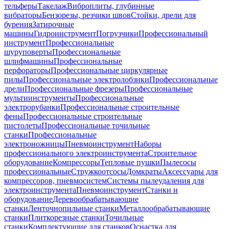
тельферы
Такелаж
Виброплиты, глубинные
вибраторы
Бензорезы, резчики швов
Стойки, дрели для
бурения
Затирочные
машины
Гидроинструмент
Погрузчики
Профессиональный
инструмент
Профессиональные
шуруповерты
Профессиональные
шлифмашины
Профессиональные
перфораторы
Профессиональные циркулярные
пилы
Профессиональные электролобзики
Профессиональные
дрели
Профессиональные фрезеры
Профессиональные
мультиинструменты
Профессиональные
электрорубанки
Профессиональные строительные
фены
Профессиональные строительные
пистолеты
Профессиональные точильные
станки
Профессиональные
электроножницы
Пневмоинструмент
Наборы
профессионального электроинструмента
Строительное
оборудование
Компрессоры
Тепловые пушки
Пылесосы
профессиональные
Стружкоотсосы
Домкраты
Аксессуары для
компрессоров, пневмосистем
Системы пылеудаления для
электроинструмента
Пневмоинструмент
Станки и
оборудование
Деревообрабатывающие
станки
Ленточнопильные станки
Металлообрабатывающие
станки
Плиткорезные станки
Точильные
станки
Комплектующие для станков
Оснастка для