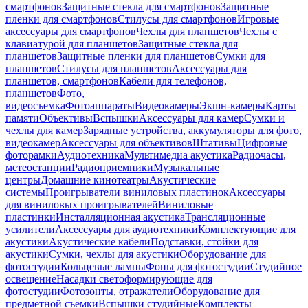
смартфонов
Защитные стекла для смартфонов
Защитные
пленки для смартфонов
Стилусы для смартфонов
Игровые
аксессуары для смартфонов
Чехлы для планшетов
Чехлы с
клавиатурой для планшетов
Защитные стекла для
планшетов
Защитные пленки для планшетов
Сумки для
планшетов
Стилусы для планшетов
Аксессуары для
планшетов, смартфонов
Кабели для телефонов,
планшетов
Фото,
видеосъемка
Фотоаппараты
Видеокамеры
Экшн-камеры
Карты
памяти
Объективы
Вспышки
Аксессуары для камер
Сумки и
чехлы для камер
Зарядные устройства, аккумуляторы для фото,
видеокамер
Аксессуары для объективов
Штативы
Цифровые
фоторамки
Аудиотехника
Мультимедиа акустика
Радиочасы,
метеостанции
Радиоприемники
Музыкальные
центры
Домашние кинотеатры
Акустические
системы
Проигрыватели виниловых пластинок
Аксессуары
для виниловых проигрывателей
Виниловые
пластинки
Инсталляционная акустика
Трансляционные
усилители
Аксессуары для аудиотехники
Комплектующие для
акустики
Акустические кабели
Подставки, стойки для
акустики
Сумки, чехлы для акустики
Оборудование для
фотостудии
Кольцевые лампы
Фоны для фотостудии
Студийное
освещение
Насадки светоформирующие для
фотостудии
Фотозонты, отражатели
Оборудование для
предметной съемки
Вспышки студийные
Комплекты