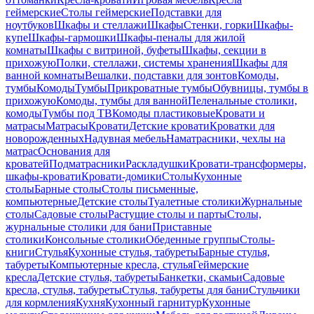
геймерские
Столы геймерские
Подставки для
ноутбуков
Шкафы и стеллажи
Шкафы
Стенки, горки
Шкафы-
купе
Шкафы-гармошки
Шкафы-пеналы для жилой
комнаты
Шкафы с витриной, буфеты
Шкафы, секции в
прихожую
Полки, стеллажи, системы хранения
Шкафы для
ванной комнаты
Вешалки, подставки для зонтов
Комоды,
тумбы
Комоды
Тумбы
Прикроватные тумбы
Обувницы, тумбы в
прихожую
Комоды, тумбы для ванной
Пеленальные столики,
комоды
Тумбы под ТВ
Комоды пластиковые
Кровати и
матрасы
Матрасы
Кровати
Детские кровати
Кроватки для
новорожденных
Надувная мебель
Наматрасники, чехлы на
матрас
Основания для
кроватей
Подматрасники
Раскладушки
Кровати-трансформеры,
шкафы-кровати
Кровати-домики
Столы
Кухонные
столы
Барные столы
Столы письменные,
компьютерные
Детские столы
Туалетные столики
Журнальные
столы
Садовые столы
Растущие столы и парты
Столы,
журнальные столики для бани
Приставные
столики
Консольные столики
Обеденные группы
Столы-
книги
Стулья
Кухонные стулья, табуреты
Барные стулья,
табуреты
Компьютерные кресла, стулья
Геймерские
кресла
Детские стулья, табуреты
Банкетки, скамьи
Садовые
кресла, стулья, табуреты
Стулья, табуреты для бани
Стульчики
для кормления
Кухня
Кухонный гарнитур
Кухонные