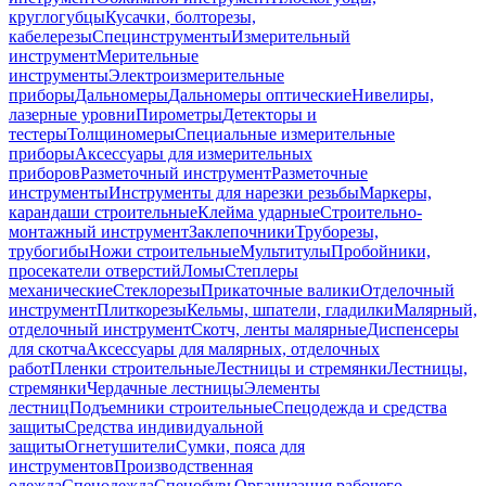
круглогубцы
Кусачки, болторезы,
кабелерезы
Специнструменты
Измерительный
инструмент
Мерительные
инструменты
Электроизмерительные
приборы
Дальномеры
Дальномеры оптические
Нивелиры,
лазерные уровни
Пирометры
Детекторы и
тестеры
Толщиномеры
Специальные измерительные
приборы
Аксессуары для измерительных
приборов
Разметочный инструмент
Разметочные
инструменты
Инструменты для нарезки резьбы
Маркеры,
карандаши строительные
Клейма ударные
Строительно-
монтажный инструмент
Заклепочники
Труборезы,
трубогибы
Ножи строительные
Мультитулы
Пробойники,
просекатели отверстий
Ломы
Степлеры
механические
Стеклорезы
Прикаточные валики
Отделочный
инструмент
Плиткорезы
Кельмы, шпатели, гладилки
Малярный,
отделочный инструмент
Скотч, ленты малярные
Диспенсеры
для скотча
Аксессуары для малярных, отделочных
работ
Пленки строительные
Лестницы и стремянки
Лестницы,
стремянки
Чердачные лестницы
Элементы
лестниц
Подъемники строительные
Спецодежда и средства
защиты
Средства индивидуальной
защиты
Огнетушители
Сумки, пояса для
инструментов
Производственная
одежда
Спецодежда
Спецобувь
Организация рабочего