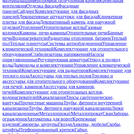
материалы
Шифер
Профнастил
Рулонная кровля
Кровельная
вентиляция
Отделка фасада
Фасадные
панели
Сайдинг
Комплектующие для фасадных
панелей
Декоративные штукатурки для фасада
Клинкерная
плитка для фасада
Декоративный камень для наружной
отделки
Отопление
Отопительные котлы
Газовые
колонки
Камины, печи-камины
Отопительные печи
Банные
печи
Водонагреватели
Радиаторы отопления, батареи
Теплый
пол
Теплые плинтусы
Системы антиобледенения
Управление
климатической техникой
Комплектующие для отопительного
оборудования
Стабилизаторы напряжения
Насосы
циркуляционные
Регулирующая арматура
Отвод и подвод
воды
Дымоходы и комплектующие
Управление климатической
техникой
Комплектующие для радиаторов
Комплектующие для
теплого пола
Аксессуары для теплых полов
Топливо и
аксессуары для отопительного оборудования
Комплектующие
для печей, каминов
Аксессуары для каминов,
печей
Комплектующие для отопительных котлов,
водонагревателей
Канализация
Тросы сантехнические,
вантузы
Прочистные машины
Трубы, фитинги внутренней
канализации
Трубы, фитинги наружной канализации
Люки
канализационные
Металлопрокат
Металлопрокат
Сваи
Заборы,
ограждения
Автоматика для ворот
Крепежные
изделия
Саморезы, шурупы
Гвозди
Анкеры, дюбели
Скобы,
штифты
Перфорированный крепеж
Гайки,