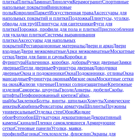
плитка
Плитка
Ламинат
Линолеум
Керамогранит
Спортивные
напольные покрытия
Виниловые
полы
Ковролин
Паркет
Искусственная трава
Аксессуары для
напольных покрытий и плитки
Подложка
Плинтусы, уголки,
обводы для труб
Плинтусы для сантехники
Фуги для
плитки
Порожки, профили для пола и плитки
Приспособления
для укладки плитки
Системы выравнивания
плитки
Аксессуары для напольных
покрытий
Реставрационные материалы
Двери и арки
Двери
входные
Двери межкомнатные
Арки межкомнатные
Москитные
сетки
Двери для бани и сауны
Коробки и
фурнитура
Наличники, коробки, доборы
Ручки дверные
Замки
дверные
Петли дверные
Фурнитура дверная
Доводчики
дверные
Окна и подоконники
Окна
Подоконники, отливы
Окна
мансардные
Фурнитура оконная
Мягкие окна
Москитные сетки
на окна
Жалюзи уличные
Пленки солнцезащитные
Крепежные
изделия
Саморезы, шурупы
Гвозди
Анкеры, дюбели
Скобы,
штифты
Перфорированный крепеж
Гайки,
шайбы
Заклепки
Болты, винты, шпильки
Хомуты
Химические
анкеры
Карабины
Фиксаторы арматуры
Шплинты
Пружины
универсальные
Отделка стен
Обои
Жидкие
обои
Фотообои
Штукатурки декоративные
Декоративный
камень
Скинали
Пленки самоклеящиеся
Армирующие
сетки
Стеновые панели
Уголки, маяки,
профили
Вагонка
Стеклохолсты, флизелин
Экраны для