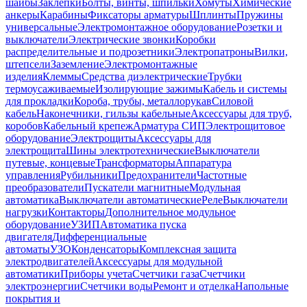
шайбы
Заклепки
Болты, винты, шпильки
Хомуты
Химические
анкеры
Карабины
Фиксаторы арматуры
Шплинты
Пружины
универсальные
Электромонтажное оборудование
Розетки и
выключатели
Электрические звонки
Коробки
распределительные и подрозетники
Электропатроны
Вилки,
штепсели
Заземление
Электромонтажные
изделия
Клеммы
Средства диэлектрические
Трубки
термоусаживаемые
Изолирующие зажимы
Кабель и системы
для прокладки
Короба, трубы, металлорукав
Силовой
кабель
Наконечники, гильзы кабельные
Аксессуары для труб,
коробов
Кабельный крепеж
Арматура СИП
Электрощитовое
оборудование
Электрощиты
Аксессуары для
электрощита
Шины электротехнические
Выключатели
путевые, концевые
Трансформаторы
Аппаратура
управления
Рубильники
Предохранители
Частотные
преобразователи
Пускатели магнитные
Модульная
автоматика
Выключатели автоматические
Реле
Выключатели
нагрузки
Контакторы
Дополнительное модульное
оборудование
УЗИП
Автоматика пуска
двигателя
Дифференциальные
автоматы
УЗО
Конденсаторы
Комплексная защита
электродвигателей
Аксессуары для модульной
автоматики
Приборы учета
Счетчики газа
Счетчики
электроэнергии
Счетчики воды
Ремонт и отделка
Напольные
покрытия и