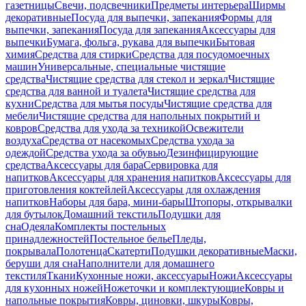
газетницы
Свечи, подсвечники
Предметы интерьера
Ширмы
декоративные
Посуда для выпечки, запекания
Формы для
выпечки, запекания
Посуда для запекания
Аксессуары для
выпечки
Бумага, фольга, рукава для выпечки
Бытовая
химия
Средства для стирки
Средства для посудомоечных
машин
Универсальные, специальные чистящие
средства
Чистящие средства для стекол и зеркал
Чистящие
средства для ванной и туалета
Чистящие средства для
кухни
Средства для мытья посуды
Чистящие средства для
мебели
Чистящие средства для напольных покрытий и
ковров
Средства для ухода за техникой
Освежители
воздуха
Средства от насекомых
Средства ухода за
одеждой
Средства ухода за обувью
Дезинфицирующие
средства
Аксессуары для бара
Сервировка для
напитков
Аксессуары для хранения напитков
Аксессуары для
приготовления коктейлей
Аксессуары для охлаждения
напитков
Наборы для бара, мини-бары
Штопоры, открывалки
для бутылок
Домашний текстиль
Подушки для
сна
Одеяла
Комплекты постельных
принадлежностей
Постельное белье
Пледы,
покрывала
Полотенца
Скатерти
Подушки декоративные
Маски,
беруши для сна
Наполнители для домашнего
текстиля
Ткани
Кухонные ножи, аксессуары
Ножи
Аксессуары
для кухонных ножей
Ножеточки и комплектующие
Ковры и
напольные покрытия
Ковры, циновки, шкуры
Ковры,