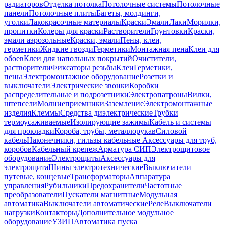
радиаторов
Отделка потолка
Потолочные системы
Потолочные
панели
Потолочные плиты
Багеты, молдинги,
уголки
Лакокрасочные материалы
Краски
Эмали
Лаки
Морилки,
пропитки
Колеры для краски
Растворители
Грунтовки
Краски,
эмали аэрозольные
Краски, эмали
Пены, клеи,
герметики
Жидкие гвозди
Герметики
Монтажная пена
Клеи для
обоев
Клеи для напольных покрытий
Очистители,
растворители
Фиксаторы резьбы
Клеи
Герметики,
пены
Электромонтажное оборудование
Розетки и
выключатели
Электрические звонки
Коробки
распределительные и подрозетники
Электропатроны
Вилки,
штепсели
Молниеприемники
Заземление
Электромонтажные
изделия
Клеммы
Средства диэлектрические
Трубки
термоусаживаемые
Изолирующие зажимы
Кабель и системы
для прокладки
Короба, трубы, металлорукав
Силовой
кабель
Наконечники, гильзы кабельные
Аксессуары для труб,
коробов
Кабельный крепеж
Арматура СИП
Электрощитовое
оборудование
Электрощиты
Аксессуары для
электрощита
Шины электротехнические
Выключатели
путевые, концевые
Трансформаторы
Аппаратура
управления
Рубильники
Предохранители
Частотные
преобразователи
Пускатели магнитные
Модульная
автоматика
Выключатели автоматические
Реле
Выключатели
нагрузки
Контакторы
Дополнительное модульное
оборудование
УЗИП
Автоматика пуска