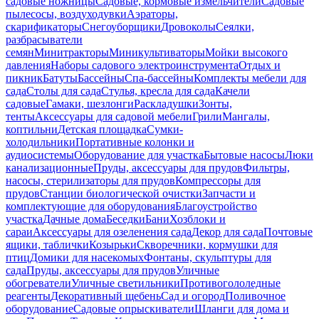
садовые ножницы
Садовые, кормовые измельчители
Садовые
пылесосы, воздуходувки
Аэраторы,
скарификаторы
Снегоуборщики
Дровоколы
Сеялки,
разбрасыватели
семян
Минитракторы
Миникультиваторы
Мойки высокого
давления
Наборы садового электроинструмента
Отдых и
пикник
Батуты
Бассейны
Спа-бассейны
Комплекты мебели для
сада
Столы для сада
Стулья, кресла для сада
Качели
садовые
Гамаки, шезлонги
Раскладушки
Зонты,
тенты
Аксессуары для садовой мебели
Грили
Мангалы,
коптильни
Детская площадка
Сумки-
холодильники
Портативные колонки и
аудиосистемы
Оборудование для участка
Бытовые насосы
Люки
канализационные
Пруды, аксессуары для прудов
Фильтры,
насосы, стерилизаторы для прудов
Компрессоры для
прудов
Станции биологической очистки
Запчасти и
комплектующие для оборудования
Благоустройство
участка
Дачные дома
Беседки
Бани
Хозблоки и
сараи
Аксессуары для озеленения сада
Декор для сада
Почтовые
ящики, таблички
Козырьки
Скворечники, кормушки для
птиц
Домики для насекомых
Фонтаны, скульптуры для
сада
Пруды, аксессуары для прудов
Уличные
обогреватели
Уличные светильники
Противогололедные
реагенты
Декоративный щебень
Сад и огород
Поливочное
оборудование
Садовые опрыскиватели
Шланги для дома и