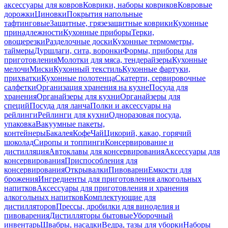
аксессуары для ковров
Коврики, наборы ковриков
Ковровые
дорожки
Циновки
Покрытия напольные
тафтинговые
Защитные, грязезащитные коврики
Кухонные
принадлежности
Кухонные приборы
Терки,
овощерезки
Разделочные доски
Кухонные термометры,
таймеры
Дуршлаги, сита, воронки
Формы, приборы для
приготовления
Молотки для мяса, тендерайзеры
Кухонные
мелочи
Миски
Кухонный текстиль
Кухонные фартуки,
прихватки
Кухонные полотенца
Скатерти, сервировочные
салфетки
Организация хранения на кухне
Посуда для
хранения
Органайзеры для кухни
Органайзеры для
специй
Посуда для ланча
Полки и аксессуары на
рейлинги
Рейлинги для кухни
Одноразовая посуда,
упаковка
Вакуумные пакеты,
контейнеры
Бакалея
Кофе
Чай
Цикорий, какао, горячий
шоколад
Сиропы и топпинги
Консервирование и
дистилляция
Автоклавы для консервирования
Аксессуары для
консервирования
Приспособления для
консервирования
Открывалки
Пивоварни
Емкости для
брожения
Ингредиенты для приготовления алкогольных
напитков
Аксессуары для приготовления и хранения
алкогольных напитков
Комплектующие для
дистилляторов
Прессы, дробилки для виноделия и
пивоварения
Дистилляторы бытовые
Уборочный
инвентарь
Швабры, насадки
Ведра, тазы для уборки
Наборы