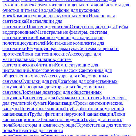
кухонных моек
Измельчители пищевых отходов
Системы для
очистки питьевой воды
Сифоны для кухонных
моек
Комплектующие для кухонных моек
Инженерная
сантехника
Инсталляции для
сантехники
Полотенцесушители
Отвод и подвод воды
Трубы
водопроводные
Магистральные фильтры, системы
сантехнические
Комплектующие для радиаторов,
полотенцесушителей
Монтажные комплекты для
сантехники
Регулирующая арматура
Системы защиты от
протечек
Люки сантехнические
Аксессуары для
магистральных фильтров, систем
сантехнических
Фитинги
Комплектующие для
инсталляций
Опрессовочные насосы
Сантехника для
общественных мест
Аксессуары для общественных
санузлов
Сушилки для рук
Дозаторы для общественных
санузлов
Сенсорные дозаторы для общественных
санузлов
Локтевые дозаторы для общественных
санузлов
Диспенсеры для бумажных полотенец
Диспенсеры
для туалетной бумаги
Канализация
Тросы сантехнические,
вантузы
Прочистные машины
Трубы, фитинги внутренней
канализации
Трубы, фитинги наружной канализации
Люки
канализационные
Теплый пол водяной
Трубы для теплого
пола
Коллекторы и комплектующие
Термостатика для теплого
пола
Автоматика для теплого
пола
Строительство
Строительные смеси и грунтовки
Клеевые