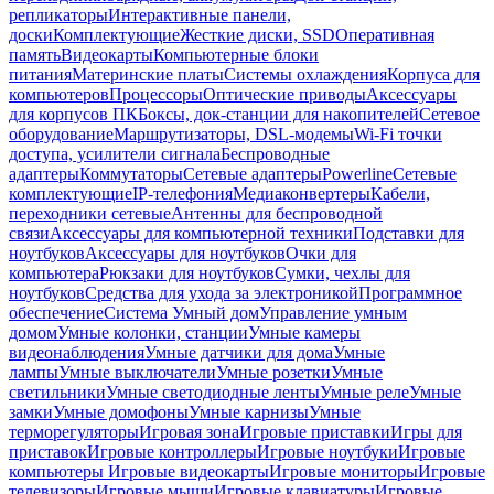
репликаторы
Интерактивные панели,
доски
Комплектующие
Жесткие диски, SSD
Оперативная
память
Видеокарты
Компьютерные блоки
питания
Материнские платы
Системы охлаждения
Корпуса для
компьютеров
Процессоры
Оптические приводы
Аксессуары
для корпусов ПК
Боксы, док-станции для накопителей
Сетевое
оборудование
Маршрутизаторы, DSL-модемы
Wi-Fi точки
доступа, усилители сигнала
Беспроводные
адаптеры
Коммутаторы
Сетевые адаптеры
Powerline
Сетевые
комплектующие
IP-телефония
Медиаконвертеры
Кабели,
переходники сетевые
Антенны для беспроводной
связи
Аксессуары для компьютерной техники
Подставки для
ноутбуков
Аксессуары для ноутбуков
Очки для
компьютера
Рюкзаки для ноутбуков
Сумки, чехлы для
ноутбуков
Средства для ухода за электроникой
Программное
обеспечение
Система Умный дом
Управление умным
домом
Умные колонки, станции
Умные камеры
видеонаблюдения
Умные датчики для дома
Умные
лампы
Умные выключатели
Умные розетки
Умные
светильники
Умные светодиодные ленты
Умные реле
Умные
замки
Умные домофоны
Умные карнизы
Умные
терморегуляторы
Игровая зона
Игровые приставки
Игры для
приставок
Игровые контроллеры
Игровые ноутбуки
Игровые
компьютеры
Игровые видеокарты
Игровые мониторы
Игровые
телевизоры
Игровые мыши
Игровые клавиатуры
Игровые