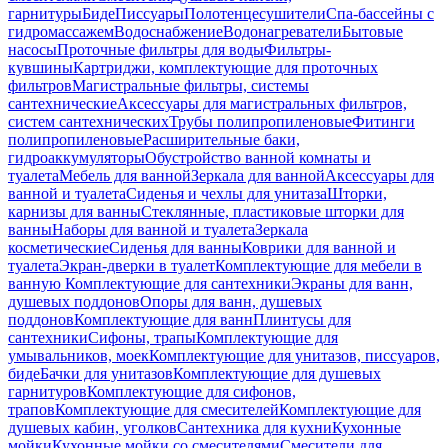
гарнитуры
Биде
Писсуары
Полотенцесушители
Спа-бассейны с
гидромассажем
Водоснабжение
Водонагреватели
Бытовые
насосы
Проточные фильтры для воды
Фильтры-
кувшины
Картриджи, комплектующие для проточных
фильтров
Магистральные фильтры, системы
сантехнические
Аксессуары для магистральных фильтров,
систем сантехнических
Трубы полипропиленовые
Фитинги
полипропиленовые
Расширительные баки,
гидроаккумуляторы
Обустройство ванной комнаты и
туалета
Мебель для ванной
Зеркала для ванной
Аксессуары для
ванной и туалета
Сиденья и чехлы для унитаза
Шторки,
карнизы для ванны
Стеклянные, пластиковые шторки для
ванны
Наборы для ванной и туалета
Зеркала
косметические
Сиденья для ванны
Коврики для ванной и
туалета
Экран-дверки в туалет
Комплектующие для мебели в
ванную
Комплектующие для сантехники
Экраны для ванн,
душевых поддонов
Опоры для ванн, душевых
поддонов
Комплектующие для ванн
Плинтусы для
сантехники
Сифоны, трапы
Комплектующие для
умывальников, моек
Комплектующие для унитазов, писсуаров,
биде
Бачки для унитазов
Комплектующие для душевых
гарнитуров
Комплектующие для сифонов,
трапов
Комплектующие для смесителей
Комплектующие для
душевых кабин, уголков
Сантехника для кухни
Кухонные
мойки
Кухонные мойки со смесителями
Смесители для