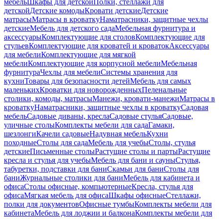
мебель
Шкафы для детской
Полки, стеллажи для
детской
Детские комоды
Кровати детские
Детские
матрасы
Матрасы в кроватку
Наматрасники, защитные чехлы
детские
Мебель для детского сада
Мебельная фурнитура и
аксессуары
Комплектующие для столов
Комплектующие для
стульев
Комплектующие для кроватей и кроваток
Аксессуары
для мебели
Комплектующие для мягкой
мебели
Комплектующие для корпусной мебели
Мебельная
фурнитура
Чехлы для мебели
Системы хранения для
кухни
Товары для безопасности детей
Мебель для самых
маленьких
Кроватки для новорожденных
Пеленальные
столики, комоды, матрасы
Манежи, кровати-манежи
Матрасы в
кроватку
Наматрасники, защитные чехлы в кроватку
Садовая
мебель
Садовые диваны, кресла
Садовые стулья
Садовые,
уличные столы
Комплекты мебели для сада
Гамаки,
шезлонги
Качели садовые
Надувная мебель
Кухни
походные
Столы для сада
Мебель для учебы
Столы, стулья
детские
Письменные столы
Растущие столы и парты
Растущие
кресла и стулья для учебы
Мебель для бани и сауны
Стулья,
табуретки, подставки для бани
Скамьи для бани
Столы для
бани
Журнальные столики для бани
Мебель для кабинета и
офиса
Столы офисные, компьютерные
Кресла, стулья для
офиса
Мягкая мебель для офиса
Шкафы офисные
Стеллажи,
полки для документов
Офисные тумбы
Комплекты мебели для
кабинета
Мебель для лоджии и балкона
Комплекты мебели для