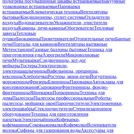
подогрева посуды
Винные шкафы встраиваемые
Вакуумные
упаковщики встраиваемые
Пароварки
встраиваемые
Климатическая техника
Вентиляторы
бытовые
Кондиционеры, сплит-системы
Охладители
воздуха
Водонагреватели
Увлажнители, очистители
воздуха
Камины, печи-камины
Обогреватели
Тепловые
завесы
Тепловые
пушки
Биокамины
Проветриватели
Отопительные печи
Банные
печи
Порталы для каминов
Вентиляторы вытяжные
Метеостанции
Газовые баллоны бытовые
Техника для
приготовления еды
Аэрогрили
Микроволновые
печи
Мультиварки
Сэндвичницы, хот-дог
мейкеры
Тостеры
Электрогрили,
электрошашлычницы
Вафельницы, орешницы,
кексницы
Хлебопечки
Ростеры, мини-печи
Йогуртницы,
мороженицы
Фризеры
Блинницы
Пароварки
Автоклавы для
консервирования
Сыроварни
Фритюрницы, фондю-
фритюрницы
Яйцеварки
Попкорницы
Техника для
дома
Пылесосы
Пылесосы профессиональные
Роботы-
пылесосы, мойщики окон
Пароочистители
Электровеники,
электрошвабры
Стеклоочистители
Стерилизационное
оборудование
Техника для приготовления
напитков
Электрочайники
Кофеварки,
кофемашины
Соковыжималки
Кофемолки
Вспениватели
молока
Сифоны для газирования воды
Аксессуары для