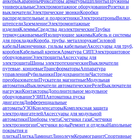
анкеры
Карабины
Фиксаторы арматуры
Шплинты
Пружины
универсальные
Электромонтажное оборудование
Розетки и
выключатели
Электрические звонки
Коробки
распределительные и подрозетники
Электропатроны
Вилки,
штепсели
Заземление
Электромонтажные
изделия
Клеммы
Средства диэлектрические
Трубки
термоусаживаемые
Изолирующие зажимы
Кабель и системы
для прокладки
Короба, трубы, металлорукав
Силовой
кабель
Наконечники, гильзы кабельные
Аксессуары для труб,
коробов
Кабельный крепеж
Арматура СИП
Электрощитовое
оборудование
Электрощиты
Аксессуары для
электрощита
Шины электротехнические
Выключатели
путевые, концевые
Трансформаторы
Аппаратура
управления
Рубильники
Предохранители
Частотные
преобразователи
Пускатели магнитные
Модульная
автоматика
Выключатели автоматические
Реле
Выключатели
нагрузки
Контакторы
Дополнительное модульное
оборудование
УЗИП
Автоматика пуска
двигателя
Дифференциальные
автоматы
УЗО
Конденсаторы
Комплексная защита
электродвигателей
Аксессуары для модульной
автоматики
Приборы учета
Счетчики газа
Счетчики
электроэнергии
Счетчики воды
Ремонт и отделка
Напольные
покрытия и
плитка
Плитка
Ламинат
Линолеум
Керамогранит
Спортивные