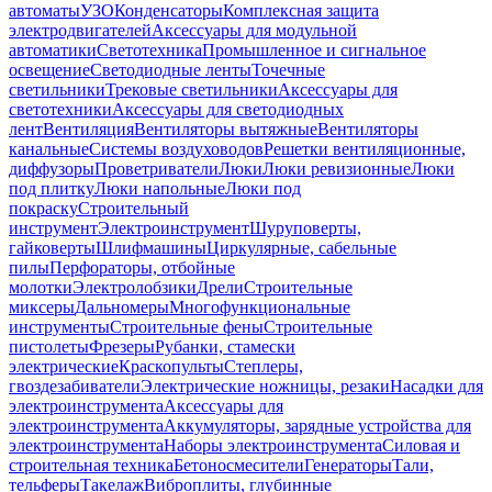
автоматы
УЗО
Конденсаторы
Комплексная защита
электродвигателей
Аксессуары для модульной
автоматики
Светотехника
Промышленное и сигнальное
освещение
Светодиодные ленты
Точечные
светильники
Трековые светильники
Аксессуары для
светотехники
Аксессуары для светодиодных
лент
Вентиляция
Вентиляторы вытяжные
Вентиляторы
канальные
Системы воздуховодов
Решетки вентиляционные,
диффузоры
Проветриватели
Люки
Люки ревизионные
Люки
под плитку
Люки напольные
Люки под
покраску
Строительный
инструмент
Электроинструмент
Шуруповерты,
гайковерты
Шлифмашины
Циркулярные, сабельные
пилы
Перфораторы, отбойные
молотки
Электролобзики
Дрели
Строительные
миксеры
Дальномеры
Многофункциональные
инструменты
Строительные фены
Строительные
пистолеты
Фрезеры
Рубанки, стамески
электрические
Краскопульты
Степлеры,
гвоздезабиватели
Электрические ножницы, резаки
Насадки для
электроинструмента
Аксессуары для
электроинструмента
Аккумуляторы, зарядные устройства для
электроинструмента
Наборы электроинструмента
Силовая и
строительная техника
Бетоносмесители
Генераторы
Тали,
тельферы
Такелаж
Виброплиты, глубинные