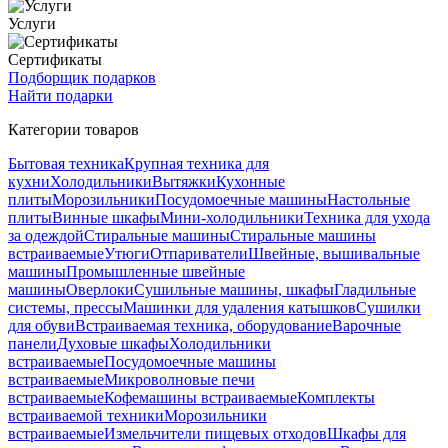
Услуги
Сертификаты
Подборщик подарков
Найти подарки
Категории товаров
Бытовая техника
Крупная техника для
кухни
Холодильники
Вытяжки
Кухонные
плиты
Морозильники
Посудомоечные машины
Настольные
плиты
Винные шкафы
Мини-холодильники
Техника для ухода
за одеждой
Стиральные машины
Стиральные машины
встраиваемые
Утюги
Отпариватели
Швейные, вышивальные
машины
Промышленные швейные
машины
Оверлоки
Сушильные машины, шкафы
Гладильные
системы, прессы
Машинки для удаления катышков
Сушилки
для обуви
Встраиваемая техника, оборудование
Варочные
панели
Духовые шкафы
Холодильники
встраиваемые
Посудомоечные машины
встраиваемые
Микроволновые печи
встраиваемые
Кофемашины встраиваемые
Комплекты
встраиваемой техники
Морозильники
встраиваемые
Измельчители пищевых отходов
Шкафы для