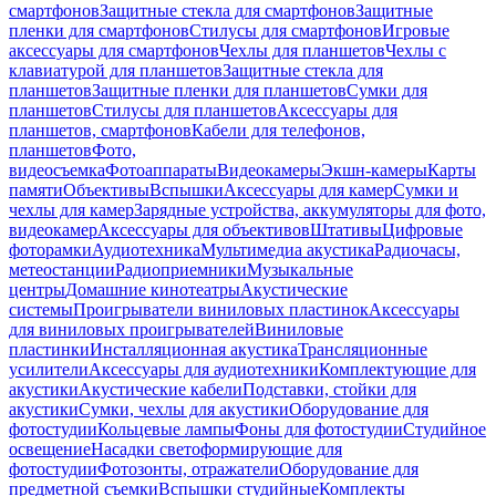
смартфонов
Защитные стекла для смартфонов
Защитные
пленки для смартфонов
Стилусы для смартфонов
Игровые
аксессуары для смартфонов
Чехлы для планшетов
Чехлы с
клавиатурой для планшетов
Защитные стекла для
планшетов
Защитные пленки для планшетов
Сумки для
планшетов
Стилусы для планшетов
Аксессуары для
планшетов, смартфонов
Кабели для телефонов,
планшетов
Фото,
видеосъемка
Фотоаппараты
Видеокамеры
Экшн-камеры
Карты
памяти
Объективы
Вспышки
Аксессуары для камер
Сумки и
чехлы для камер
Зарядные устройства, аккумуляторы для фото,
видеокамер
Аксессуары для объективов
Штативы
Цифровые
фоторамки
Аудиотехника
Мультимедиа акустика
Радиочасы,
метеостанции
Радиоприемники
Музыкальные
центры
Домашние кинотеатры
Акустические
системы
Проигрыватели виниловых пластинок
Аксессуары
для виниловых проигрывателей
Виниловые
пластинки
Инсталляционная акустика
Трансляционные
усилители
Аксессуары для аудиотехники
Комплектующие для
акустики
Акустические кабели
Подставки, стойки для
акустики
Сумки, чехлы для акустики
Оборудование для
фотостудии
Кольцевые лампы
Фоны для фотостудии
Студийное
освещение
Насадки светоформирующие для
фотостудии
Фотозонты, отражатели
Оборудование для
предметной съемки
Вспышки студийные
Комплекты