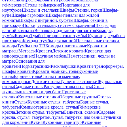
геймерские
Столы геймерские
Подставки для
ноутбуков
Шкафы и стеллажи
Шкафы
Стенки, горки
Шкафы-
купе
Шкафы-гармошки
Шкафы-пеналы для жилой
комнаты
Шкафы с витриной, буфеты
Шкафы, секции в
прихожую
Полки, стеллажи, системы хранения
Шкафы для
ванной комнаты
Вешалки, подставки для зонтов
Комоды,
тумбы
Комоды
Тумбы
Прикроватные тумбы
Обувницы, тумбы в
прихожую
Комоды, тумбы для ванной
Пеленальные столики,
комоды
Тумбы под ТВ
Комоды пластиковые
Кровати и
матрасы
Матрасы
Кровати
Детские кровати
Кроватки для
новорожденных
Надувная мебель
Наматрасники, чехлы на
матрас
Основания для
кроватей
Подматрасники
Раскладушки
Кровати-трансформеры,
шкафы-кровати
Кровати-домики
Столы
Кухонные
столы
Барные столы
Столы письменные,
компьютерные
Детские столы
Туалетные столики
Журнальные
столы
Садовые столы
Растущие столы и парты
Столы,
журнальные столики для бани
Приставные
столики
Консольные столики
Обеденные группы
Столы-
книги
Стулья
Кухонные стулья, табуреты
Барные стулья,
табуреты
Компьютерные кресла, стулья
Геймерские
кресла
Детские стулья, табуреты
Банкетки, скамьи
Садовые
кресла, стулья, табуреты
Стулья, табуреты для бани
Стульчики
для кормления
Кухня
Кухонный гарнитур
Кухонные