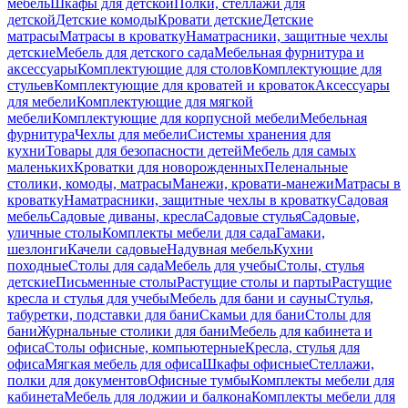
мебель
Шкафы для детской
Полки, стеллажи для
детской
Детские комоды
Кровати детские
Детские
матрасы
Матрасы в кроватку
Наматрасники, защитные чехлы
детские
Мебель для детского сада
Мебельная фурнитура и
аксессуары
Комплектующие для столов
Комплектующие для
стульев
Комплектующие для кроватей и кроваток
Аксессуары
для мебели
Комплектующие для мягкой
мебели
Комплектующие для корпусной мебели
Мебельная
фурнитура
Чехлы для мебели
Системы хранения для
кухни
Товары для безопасности детей
Мебель для самых
маленьких
Кроватки для новорожденных
Пеленальные
столики, комоды, матрасы
Манежи, кровати-манежи
Матрасы в
кроватку
Наматрасники, защитные чехлы в кроватку
Садовая
мебель
Садовые диваны, кресла
Садовые стулья
Садовые,
уличные столы
Комплекты мебели для сада
Гамаки,
шезлонги
Качели садовые
Надувная мебель
Кухни
походные
Столы для сада
Мебель для учебы
Столы, стулья
детские
Письменные столы
Растущие столы и парты
Растущие
кресла и стулья для учебы
Мебель для бани и сауны
Стулья,
табуретки, подставки для бани
Скамьи для бани
Столы для
бани
Журнальные столики для бани
Мебель для кабинета и
офиса
Столы офисные, компьютерные
Кресла, стулья для
офиса
Мягкая мебель для офиса
Шкафы офисные
Стеллажи,
полки для документов
Офисные тумбы
Комплекты мебели для
кабинета
Мебель для лоджии и балкона
Комплекты мебели для