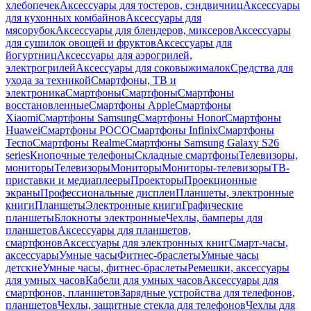
хлебопечек
Аксессуары для тостеров, сэндвичниц
Аксессуары
для кухонных комбайнов
Аксессуары для
мясорубок
Аксессуары для блендеров, миксеров
Аксессуары
для сушилок овощей и фруктов
Аксессуары для
йогуртниц
Аксессуары для аэрогрилей,
электрогрилей
Аксессуары для соковыжималок
Средства для
ухода за техникой
Смартфоны, ТВ и
электроника
Смартфоны
Смартфоны
Смартфоны
восстановленные
Смартфоны Apple
Смартфоны
Xiaomi
Смартфоны Samsung
Смартфоны Honor
Смартфоны
Huawei
Смартфоны POCO
Смартфоны Infinix
Смартфоны
Tecno
Смартфоны Realme
Смартфоны Samsung Galaxy S26
series
Кнопочные телефоны
Складные смартфоны
Телевизоры,
мониторы
Телевизоры
Мониторы
Мониторы-телевизоры
ТВ-
приставки и медиаплееры
Проекторы
Проекционные
экраны
Профессиональные дисплеи
Планшеты, электронные
книги
Планшеты
Электронные книги
Графические
планшеты
Блокноты электронные
Чехлы, бамперы для
планшетов
Аксессуары для планшетов,
смартфонов
Аксессуары для электронных книг
Смарт-часы,
аксессуары
Умные часы
Фитнес-браслеты
Умные часы
детские
Умные часы, фитнес-браслеты
Ремешки, аксессуары
для умных часов
Кабели для умных часов
Аксессуары для
смартфонов, планшетов
Зарядные устройства для телефонов,
планшетов
Чехлы, защитные стекла для телефонов
Чехлы для