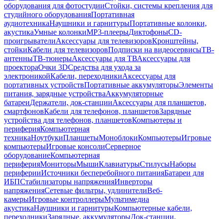
оборудования для фотостудии
Стойки, системы крепления для
студийного оборудования
Портативная
аудиотехника
Наушники и гарнитуры
Портативные колонки,
акустика
Умные колонки
MP3-плееры
Диктофоны
CD-
проигрыватели
Аксессуары для телевизоров
Кронштейны,
стойки
Кабели для телевизоров
Подписки на видеосервисы
ТВ-
антенны
ТВ-тюнеры
Аксессуары для ТВ
Аксессуары для
проектора
Очки 3D
Средства для ухода за
электроникой
Кабели, переходники
Аксессуары для
портативных устройств
Портативные аккумуляторы
Элементы
питания, зарядные устройства
Аккумуляторные
батареи
Держатели, док-станции
Аксессуары для планшетов,
смартфонов
Кабели для телефонов, планшетов
Зарядные
устройства для телефонов, планшетов
Компьютеры и
периферия
Компьютерная
техника
Ноутбуки
Планшеты
Моноблоки
Компьютеры
Игровые
компьютеры
Игровые консоли
Серверное
оборудование
Компьютерная
периферия
Мониторы
Мыши
Клавиатуры
Стилусы
Наборы
периферии
Источники бесперебойного питания
Батареи для
ИБП
Стабилизаторы напряжения
Инверторы
напряжения
Сетевые фильтры, удлинители
Веб-
камеры
Игровые контроллеры
Мультимедиа
акустика
Наушники и гарнитуры
Компьютерные кабели,
переходники
Зарядные, аккумуляторы
Док-станции,