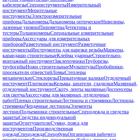
кабелерезы
Специнструменты
Измерительный
инструмент
Мерительные
инструменты
Электроизмерительные
приборы
Дальномеры
Дальномеры оптические
Нивелиры,
лазерные уровни
Пирометры
Детекторы и
тестеры
Толщиномеры
Специальные измерительные
приборы
Аксессуары для измерительных
приборов
Разметочный инструмент
Разметочные
инструменты
Инструменты для нарезки резьбы
Маркеры,
карандаши строительные
Клейма ударные
Строительно-
монтажный инструмент
Заклепочники
Труборезы,
трубогибы
Ножи строительные
Мультитулы
Пробойники,
просекатели отверстий
Ломы
Степлеры
механические
Стеклорезы
Прикаточные валики
Отделочный
инструмент
Плиткорезы
Кельмы, шпатели, гладилки
Малярный,
отделочный инструмент
Скотч, ленты малярные
Диспенсеры
для скотча
Аксессуары для малярных, отделочных
работ
Пленки строительные
Лестницы и стремянки
Лестницы,
стремянки
Чердачные лестницы
Элементы
лестниц
Подъемники строительные
Спецодежда и средства
защиты
Средства индивидуальной
защиты
Огнетушители
Сумки, пояса для
инструментов
Производственная
одежда
Спецодежда
Спецобувь
Организация рабочего
пространства
Фонари, прожекторы
Кейсы, ящики для