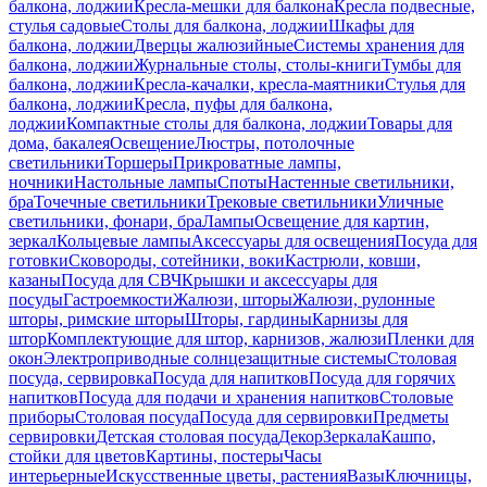
балкона, лоджии
Кресла-мешки для балкона
Кресла подвесные,
стулья садовые
Столы для балкона, лоджии
Шкафы для
балкона, лоджии
Дверцы жалюзийные
Системы хранения для
балкона, лоджии
Журнальные столы, столы-книги
Тумбы для
балкона, лоджии
Кресла-качалки, кресла-маятники
Стулья для
балкона, лоджии
Кресла, пуфы для балкона,
лоджии
Компактные столы для балкона, лоджии
Товары для
дома, бакалея
Освещение
Люстры, потолочные
светильники
Торшеры
Прикроватные лампы,
ночники
Настольные лампы
Споты
Настенные светильники,
бра
Точечные светильники
Трековые светильники
Уличные
светильники, фонари, бра
Лампы
Освещение для картин,
зеркал
Кольцевые лампы
Аксессуары для освещения
Посуда для
готовки
Сковороды, сотейники, воки
Кастрюли, ковши,
казаны
Посуда для СВЧ
Крышки и аксессуары для
посуды
Гастроемкости
Жалюзи, шторы
Жалюзи, рулонные
шторы, римские шторы
Шторы, гардины
Карнизы для
штор
Комплектующие для штор, карнизов, жалюзи
Пленки для
окон
Электроприводные солнцезащитные системы
Столовая
посуда, сервировка
Посуда для напитков
Посуда для горячих
напитков
Посуда для подачи и хранения напитков
Столовые
приборы
Столовая посуда
Посуда для сервировки
Предметы
сервировки
Детская столовая посуда
Декор
Зеркала
Кашпо,
стойки для цветов
Картины, постеры
Часы
интерьерные
Искусственные цветы, растения
Вазы
Ключницы,