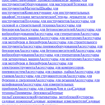
инструментов
Оборудование для мастерской
Тележки для
инструментов
Магниты
Шкафы для
инструментов
Комплектующие для инструментальных
шкафов
Стеллажи металлические
Стенды, держатели для
инструментов
Поддоны для инструментов
Аксессуары для
силовой и строительной техники
Аксессуары для
бензорезов
Аксессуары для бетоносмесителей
Аксессуары для
виброоборудования
Аксессуары для генераторов
Аксессуары
для затирочных машин
Аксессуары для мотопомп
Аксессуары
для мотобуров и бензобуров
Аксессуары для строительного
инструмента
Аксессуары пневмооборудования
Аксессуары для
бензорезов
Аксессуары для бетоносмесителей
Аксессуары для
виброоборудования
Аксессуары для генераторов
Аксессуары
для затирочных машин
Аксессуары для мотопомп
Аксессуары
для мотобуров и бензобуров
Аксессуары для
электроинструмента
Аксессуары для компрессоров,
пневмосистем
Аксессуары для сварки, пайки
Аксессуары для
станков
Аксессуары для стружкоотсосов
Аксессуары для
бурения и сверления
Аксессуары для резания
Аксессуары для
шлифования
Аксессуары для измерительных
приборов
Аксессуары для станков
Дом и сад
Садовая
техника
Триммеры, бензокосы
Цепные
пилы
Газонокосилки
Культиваторы, мотоблоки
Кусторезы,
садовые ножницы
Садовые, кормовые измельчители
Садовые