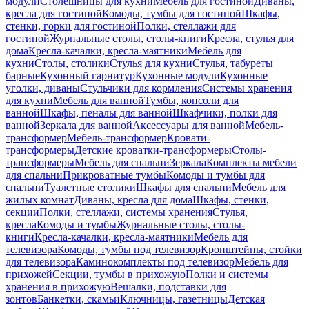
модули
Столешницы для кухни
Мебель для гостиной
Диваны,
кресла для гостиной
Комоды, тумбы для гостиной
Шкафы,
стенки, горки для гостиной
Полки, стеллажи для
гостиной
Журнальные столы, столы-книги
Кресла, стулья для
дома
Кресла-качалки, кресла-маятники
Мебель для
кухни
Столы, столики
Стулья для кухни
Стулья, табуреты
барные
Кухонный гарнитур
Кухонные модули
Кухонные
уголки, диваны
Стульчики для кормления
Системы хранения
для кухни
Мебель для ванной
Тумбы, консоли для
ванной
Шкафы, пеналы для ванной
Шкафчики, полки для
ванной
Зеркала для ванной
Аксессуары для ванной
Мебель-
трансформер
Мебель-трансформер
Кровати-
трансформеры
Детские кроватки-трансформеры
Столы-
трансформеры
Мебель для спальни
Зеркала
Комплекты мебели
для спальни
Прикроватные тумбы
Комоды и тумбы для
спальни
Туалетные столики
Шкафы для спальни
Мебель для
жилых комнат
Диваны, кресла для дома
Шкафы, стенки,
секции
Полки, стеллажи, системы хранения
Стулья,
кресла
Комоды и тумбы
Журнальные столы, столы-
книги
Кресла-качалки, кресла-маятники
Мебель для
телевизора
Комоды, тумбы под телевизор
Кронштейны, стойки
для телевизора
Каминокомплекты под телевизор
Мебель для
прихожей
Секции, тумбы в прихожую
Полки и системы
хранения в прихожую
Вешалки, подставки для
зонтов
Банкетки, скамьи
Ключницы, газетницы
Детская