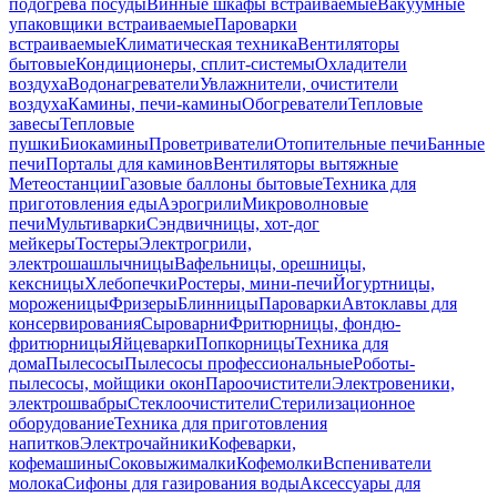
подогрева посуды
Винные шкафы встраиваемые
Вакуумные
упаковщики встраиваемые
Пароварки
встраиваемые
Климатическая техника
Вентиляторы
бытовые
Кондиционеры, сплит-системы
Охладители
воздуха
Водонагреватели
Увлажнители, очистители
воздуха
Камины, печи-камины
Обогреватели
Тепловые
завесы
Тепловые
пушки
Биокамины
Проветриватели
Отопительные печи
Банные
печи
Порталы для каминов
Вентиляторы вытяжные
Метеостанции
Газовые баллоны бытовые
Техника для
приготовления еды
Аэрогрили
Микроволновые
печи
Мультиварки
Сэндвичницы, хот-дог
мейкеры
Тостеры
Электрогрили,
электрошашлычницы
Вафельницы, орешницы,
кексницы
Хлебопечки
Ростеры, мини-печи
Йогуртницы,
мороженицы
Фризеры
Блинницы
Пароварки
Автоклавы для
консервирования
Сыроварни
Фритюрницы, фондю-
фритюрницы
Яйцеварки
Попкорницы
Техника для
дома
Пылесосы
Пылесосы профессиональные
Роботы-
пылесосы, мойщики окон
Пароочистители
Электровеники,
электрошвабры
Стеклоочистители
Стерилизационное
оборудование
Техника для приготовления
напитков
Электрочайники
Кофеварки,
кофемашины
Соковыжималки
Кофемолки
Вспениватели
молока
Сифоны для газирования воды
Аксессуары для