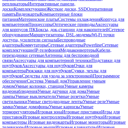
репликаторы
Интерактивные панели,
доски
Комплектующие
Жесткие диски, SSD
Оперативная
память
Видеокарты
Компьютерные блоки
питания
Материнские платы
Системы охлаждения
Корпуса для
компьютеров
Процессоры
Оптические приводы
Аксессуары
для корпусов ПК
Боксы, док-станции для накопителей
Сетевое
оборудование
Маршрутизаторы, DSL-модемы
Wi-Fi точки
доступа, усилители сигнала
Беспроводные
адаптеры
Коммутаторы
Сетевые адаптеры
Powerline
Сетевые
комплектующие
IP-телефония
Медиаконвертеры
Кабели,
переходники сетевые
Антенны для беспроводной
связи
Аксессуары для компьютерной техники
Подставки для
ноутбуков
Аксессуары для ноутбуков
Очки для
компьютера
Рюкзаки для ноутбуков
Сумки, чехлы для
ноутбуков
Средства для ухода за электроникой
Программное
обеспечение
Система Умный дом
Управление умным
домом
Умные колонки, станции
Умные камеры
видеонаблюдения
Умные датчики для дома
Умные
лампы
Умные выключатели
Умные розетки
Умные
светильники
Умные светодиодные ленты
Умные реле
Умные
замки
Умные домофоны
Умные карнизы
Умные
терморегуляторы
Игровая зона
Игровые приставки
Игры для
приставок
Игровые контроллеры
Игровые ноутбуки
Игровые
компьютеры
Игровые видеокарты
Игровые мониторы
Игровые
телевизоры
Игровые мыши
Игровые клавиатуры
Игровые