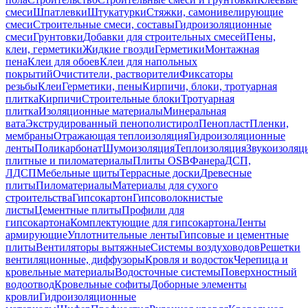
смеси
Шпатлевки
Штукатурки
Стяжки, самонивелирующие
смеси
Строительные смеси, составы
Гидроизоляционные
смеси
Грунтовки
Добавки для строительных смесей
Пены,
клеи, герметики
Жидкие гвозди
Герметики
Монтажная
пена
Клеи для обоев
Клеи для напольных
покрытий
Очистители, растворители
Фиксаторы
резьбы
Клеи
Герметики, пены
Кирпичи, блоки, тротуарная
плитка
Кирпичи
Строительные блоки
Тротуарная
плитка
Изоляционные материалы
Минеральная
вата
Экструдированный пенополистирол
Пенопласт
Пленки,
мембраны
Отражающая теплоизоляция
Гидроизоляционные
ленты
Поликарбонат
Шумоизоляция
Теплоизоляция
Звукоизоляц
плитные и пиломатериалы
Плиты OSB
Фанера
ДСП,
ЛДСП
Мебельные щиты
Террасные доски
Древесные
плиты
Пиломатериалы
Материалы для сухого
строительства
Гипсокартон
Гипсоволокнистые
листы
Цементные плиты
Профили для
гипсокартона
Комплектующие для гипсокартона
Ленты
армирующие
Уплотнительные ленты
Гипсовые и цементные
плиты
Вентиляторы вытяжные
Системы воздуховодов
Решетки
вентиляционные, диффузоры
Кровля и водосток
Черепица и
кровельные материалы
Водосточные системы
Поверхностный
водоотвод
Кровельные софиты
Доборные элементы
кровли
Гидроизоляционные