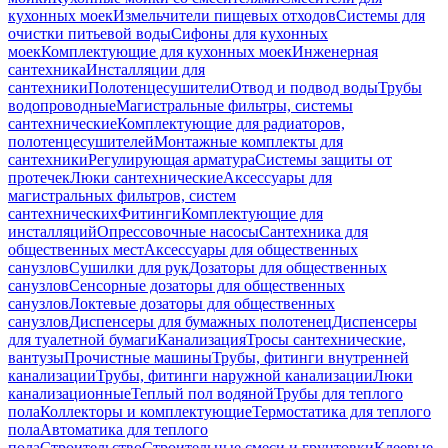
кухонных моек
Измельчители пищевых отходов
Системы для
очистки питьевой воды
Сифоны для кухонных
моек
Комплектующие для кухонных моек
Инженерная
сантехника
Инсталляции для
сантехники
Полотенцесушители
Отвод и подвод воды
Трубы
водопроводные
Магистральные фильтры, системы
сантехнические
Комплектующие для радиаторов,
полотенцесушителей
Монтажные комплекты для
сантехники
Регулирующая арматура
Системы защиты от
протечек
Люки сантехнические
Аксессуары для
магистральных фильтров, систем
сантехнических
Фитинги
Комплектующие для
инсталляций
Опрессовочные насосы
Сантехника для
общественных мест
Аксессуары для общественных
санузлов
Сушилки для рук
Дозаторы для общественных
санузлов
Сенсорные дозаторы для общественных
санузлов
Локтевые дозаторы для общественных
санузлов
Диспенсеры для бумажных полотенец
Диспенсеры
для туалетной бумаги
Канализация
Тросы сантехнические,
вантузы
Прочистные машины
Трубы, фитинги внутренней
канализации
Трубы, фитинги наружной канализации
Люки
канализационные
Теплый пол водяной
Трубы для теплого
пола
Коллекторы и комплектующие
Термостатика для теплого
пола
Автоматика для теплого
пола
Строительство
Строительные смеси и грунтовки
Клеевые