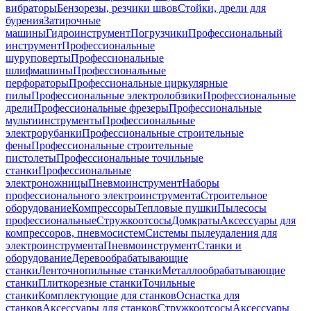
вибраторы
Бензорезы, резчики швов
Стойки, дрели для
бурения
Затирочные
машины
Гидроинструмент
Погрузчики
Профессиональный
инструмент
Профессиональные
шуруповерты
Профессиональные
шлифмашины
Профессиональные
перфораторы
Профессиональные циркулярные
пилы
Профессиональные электролобзики
Профессиональные
дрели
Профессиональные фрезеры
Профессиональные
мультиинструменты
Профессиональные
электрорубанки
Профессиональные строительные
фены
Профессиональные строительные
пистолеты
Профессиональные точильные
станки
Профессиональные
электроножницы
Пневмоинструмент
Наборы
профессионального электроинструмента
Строительное
оборудование
Компрессоры
Тепловые пушки
Пылесосы
профессиональные
Стружкоотсосы
Домкраты
Аксессуары для
компрессоров, пневмосистем
Системы пылеудаления для
электроинструмента
Пневмоинструмент
Станки и
оборудование
Деревообрабатывающие
станки
Ленточнопильные станки
Металлообрабатывающие
станки
Плиткорезные станки
Точильные
станки
Комплектующие для станков
Оснастка для
станков
Аксессуары для станков
Стружкоотсосы
Аксессуары