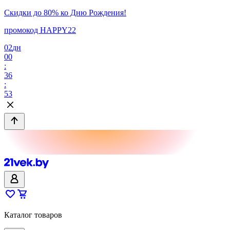
Скидки до 80% ко Дню Рождения!
промокод HAPPY22
02
дн
00
:
36
:
53
Каталог товаров