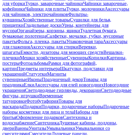
для уборки
Турки, заварочные чайники
Чайники заварочные,
кофейники
Чайники для плиты
Турки, молочники
Аксессуары
для чайников, электрочайников
Фильтры-
кувшины
Хозяйственные товары
Сушилки для белья,
прищепки
Гладильные доски
Урны, контейнеры для
мусора
Органайзеры, корзины, ящики
Туалетная бумага,
бумажные полотенца
Салфетки, мочалки, губки, мусорные
пакеты
Фольга, пленка, пакеты
Упаковочная тара
Аксессуары
для глажения
Аксессуары для стирки
Веревки,
шпагаты
Емкости, дозаторы для моющих средств
Вешалки-
плечики
Мешки хозяйственные
Сувениры
Копилки
Картины,
постеры
Фотоальбомы
Рамки для фотографий,
картин
Предметы интерьера
Шкатулки, подставки для
украшений
Статуэтки
Магниты
сувенирные
Иконы
Праздничный декор
Товары для
праздника
Елки
Аксессуары для елей новогодних
Новогодние
украшения
Светодиодные гирлянды, декорации
Светодиодные
фигуры, игрушки
Временные
татуировки
Фотобутафория
Товары для
маскарада
Подарки
Подарки, подарочные наборы
Подарочные
наборы косметики для лица и тела
Наборы для
бритья
Оформление подарков
Сантехника и
водоснабжение
Сантехника
Душевые кабины, поддоны,
двери
Ванны
Унитазы
Умывальники
Умывальники со
смесителями
Смесители
Душевые панели,