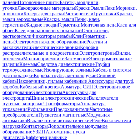
панели
Потолочные плиты
Багеты, молдинги,
уголки
Лакокрасочные материалы
Краски
Эмали
Лаки
Морилки,
пропитки
Колеры для краски
Растворители
Грунтовки
Краски,
эмали аэрозольные
Краски, эмали
Пены, клеи,
герметики
Жидкие гвозди
Герметики
Монтажная пена
Клеи для
обоев
Клеи для напольных покрытий
Очистители,
растворители
Фиксаторы резьбы
Клеи
Герметики,
пены
Электромонтажное оборудование
Розетки и
выключатели
Электрические звонки
Коробки
распределительные и подрозетники
Электропатроны
Вилки,
штепсели
Молниеприемники
Заземление
Электромонтажные
изделия
Клеммы
Средства диэлектрические
Трубки
термоусаживаемые
Изолирующие зажимы
Кабель и системы
для прокладки
Короба, трубы, металлорукав
Силовой
кабель
Наконечники, гильзы кабельные
Аксессуары для труб,
коробов
Кабельный крепеж
Арматура СИП
Электрощитовое
оборудование
Электрощиты
Аксессуары для
электрощита
Шины электротехнические
Выключатели
путевые, концевые
Трансформаторы
Аппаратура
управления
Рубильники
Предохранители
Частотные
преобразователи
Пускатели магнитные
Модульная
автоматика
Выключатели автоматические
Реле
Выключатели
нагрузки
Контакторы
Дополнительное модульное
оборудование
УЗИП
Автоматика пуска
двигателя
Дифференциальные