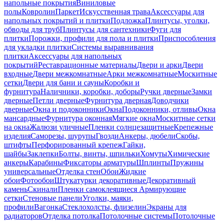
напольные покрытия
Виниловые
полы
Ковролин
Паркет
Искусственная трава
Аксессуары для
напольных покрытий и плитки
Подложка
Плинтусы, уголки,
обводы для труб
Плинтусы для сантехники
Фуги для
плитки
Порожки, профили для пола и плитки
Приспособления
для укладки плитки
Системы выравнивания
плитки
Аксессуары для напольных
покрытий
Реставрационные материалы
Двери и арки
Двери
входные
Двери межкомнатные
Арки межкомнатные
Москитные
сетки
Двери для бани и сауны
Коробки и
фурнитура
Наличники, коробки, доборы
Ручки дверные
Замки
дверные
Петли дверные
Фурнитура дверная
Доводчики
дверные
Окна и подоконники
Окна
Подоконники, отливы
Окна
мансардные
Фурнитура оконная
Мягкие окна
Москитные сетки
на окна
Жалюзи уличные
Пленки солнцезащитные
Крепежные
изделия
Саморезы, шурупы
Гвозди
Анкеры, дюбели
Скобы,
штифты
Перфорированный крепеж
Гайки,
шайбы
Заклепки
Болты, винты, шпильки
Хомуты
Химические
анкеры
Карабины
Фиксаторы арматуры
Шплинты
Пружины
универсальные
Отделка стен
Обои
Жидкие
обои
Фотообои
Штукатурки декоративные
Декоративный
камень
Скинали
Пленки самоклеящиеся
Армирующие
сетки
Стеновые панели
Уголки, маяки,
профили
Вагонка
Стеклохолсты, флизелин
Экраны для
радиаторов
Отделка потолка
Потолочные системы
Потолочные