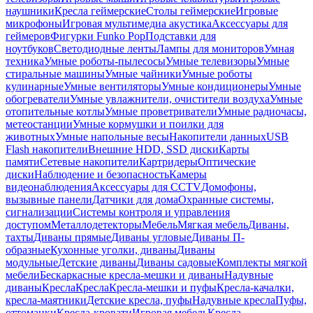
наушники
Кресла геймерские
Столы геймерские
Игровые
микрофоны
Игровая мультимедиа акустика
Аксессуары для
геймеров
Фигурки Funko Pop
Подставки для
ноутбуков
Светодиодные ленты
Лампы для мониторов
Умная
техника
Умные роботы-пылесосы
Умные телевизоры
Умные
стиральные машины
Умные чайники
Умные роботы
кулинарные
Умные вентиляторы
Умные кондиционеры
Умные
обогреватели
Умные увлажнители, очистители воздуха
Умные
отопительные котлы
Умные проветриватели
Умные радиочасы,
метеостанции
Умные кормушки и поилки для
животных
Умные напольные весы
Накопители данных
USB
Flash накопители
Внешние HDD, SSD диски
Карты
памяти
Сетевые накопители
Картридеры
Оптические
диски
Наблюдение и безопасность
Камеры
видеонаблюдения
Аксессуары для CCTV
Домофоны,
вызывные панели
Датчики для дома
Охранные системы,
сигнализации
Системы контроля и управления
доступом
Металлодетекторы
Мебель
Мягкая мебель
Диваны,
тахты
Диваны прямые
Диваны угловые
Диваны П-
образные
Кухонные уголки, диваны
Диваны
модульные
Детские диваны
Диваны садовые
Комплекты мягкой
мебели
Бескаркасные кресла-мешки и диваны
Надувные
диваны
Кресла
Кресла
Кресла-мешки и пуфы
Кресла-качалки,
кресла-маятники
Детские кресла, пуфы
Надувные кресла
Пуфы,
оттоманки
Кресла-кровати
Игровая мебель
Кресла