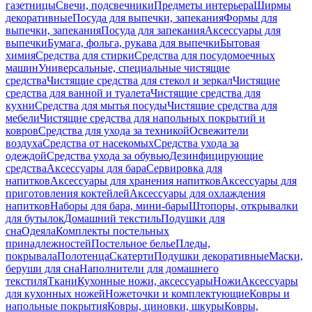
газетницы
Свечи, подсвечники
Предметы интерьера
Ширмы
декоративные
Посуда для выпечки, запекания
Формы для
выпечки, запекания
Посуда для запекания
Аксессуары для
выпечки
Бумага, фольга, рукава для выпечки
Бытовая
химия
Средства для стирки
Средства для посудомоечных
машин
Универсальные, специальные чистящие
средства
Чистящие средства для стекол и зеркал
Чистящие
средства для ванной и туалета
Чистящие средства для
кухни
Средства для мытья посуды
Чистящие средства для
мебели
Чистящие средства для напольных покрытий и
ковров
Средства для ухода за техникой
Освежители
воздуха
Средства от насекомых
Средства ухода за
одеждой
Средства ухода за обувью
Дезинфицирующие
средства
Аксессуары для бара
Сервировка для
напитков
Аксессуары для хранения напитков
Аксессуары для
приготовления коктейлей
Аксессуары для охлаждения
напитков
Наборы для бара, мини-бары
Штопоры, открывалки
для бутылок
Домашний текстиль
Подушки для
сна
Одеяла
Комплекты постельных
принадлежностей
Постельное белье
Пледы,
покрывала
Полотенца
Скатерти
Подушки декоративные
Маски,
беруши для сна
Наполнители для домашнего
текстиля
Ткани
Кухонные ножи, аксессуары
Ножи
Аксессуары
для кухонных ножей
Ножеточки и комплектующие
Ковры и
напольные покрытия
Ковры, циновки, шкуры
Ковры,