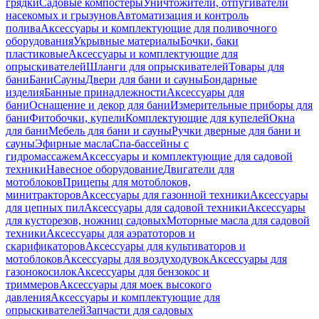
грядки
Садовые компостеры
Уничтожители, отпугиватели
насекомых и грызунов
Автоматизация и контроль
полива
Аксессуары и комплектующие для поливочного
оборудования
Укрывные материалы
Бочки, баки
пластиковые
Аксессуары и комплектующие для
опрыскивателей
Шланги для опрыскивателей
Товары для
бани
Бани
Сауны
Двери для бани и сауны
Бондарные
изделия
Банные принадлежности
Аксессуары для
бани
Оснащение и декор для бани
Измерительные приборы для
бани
Фитобочки, купели
Комплектующие для купелей
Окна
для бани
Мебель для бани и сауны
Ручки дверные для бани и
сауны
Эфирные масла
Спа-бассейны с
гидромассажем
Аксессуары и комплектующие для садовой
техники
Навесное оборудование
Двигатели для
мотоблоков
Прицепы для мотоблоков,
минитракторов
Аксессуары для газонной техники
Аксессуары
для цепных пил
Аксессуары для садовой техники
Аксессуары
для кусторезов, ножниц садовых
Моторные масла для садовой
техники
Аксессуары для аэратоторов и
скарификаторов
Аксессуары для культиваторов и
мотоблоков
Аксессуары для воздуходувок
Аксессуары для
газонокосилок
Аксессуары для бензокос и
триммеров
Аксессуары для моек высокого
давления
Аксессуары и комплектующие для
опрыскивателей
Запчасти для садовых