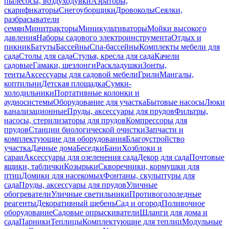
пылесосы, воздуходувки
Аэраторы,
скарификаторы
Снегоуборщики
Дровоколы
Сеялки,
разбрасыватели
семян
Минитракторы
Миникультиваторы
Мойки высокого
давления
Наборы садового электроинструмента
Отдых и
пикник
Батуты
Бассейны
Спа-бассейны
Комплекты мебели для
сада
Столы для сада
Стулья, кресла для сада
Качели
садовые
Гамаки, шезлонги
Раскладушки
Зонты,
тенты
Аксессуары для садовой мебели
Грили
Мангалы,
коптильни
Детская площадка
Сумки-
холодильники
Портативные колонки и
аудиосистемы
Оборудование для участка
Бытовые насосы
Люки
канализационные
Пруды, аксессуары для прудов
Фильтры,
насосы, стерилизаторы для прудов
Компрессоры для
прудов
Станции биологической очистки
Запчасти и
комплектующие для оборудования
Благоустройство
участка
Дачные дома
Беседки
Бани
Хозблоки и
сараи
Аксессуары для озеленения сада
Декор для сада
Почтовые
ящики, таблички
Козырьки
Скворечники, кормушки для
птиц
Домики для насекомых
Фонтаны, скульптуры для
сада
Пруды, аксессуары для прудов
Уличные
обогреватели
Уличные светильники
Противогололедные
реагенты
Декоративный щебень
Сад и огород
Поливочное
оборудование
Садовые опрыскиватели
Шланги для дома и
сада
Парники
Теплицы
Комплектующие для теплиц
Модульные