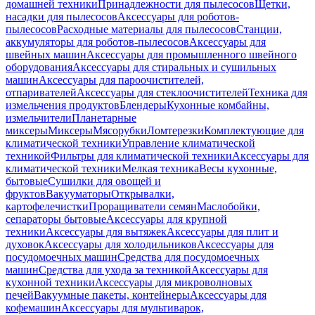
домашней техники
Принадлежности для пылесосов
Щетки,
насадки для пылесосов
Аксессуары для роботов-
пылесосов
Расходные материалы для пылесосов
Станции,
аккумуляторы для роботов-пылесосов
Аксессуары для
швейных машин
Аксессуары для промышленного швейного
оборудования
Аксессуары для стиральных и сушильных
машин
Аксессуары для пароочистителей,
отпаривателей
Аксессуары для стеклоочистителей
Техника для
измельчения продуктов
Блендеры
Кухонные комбайны,
измельчители
Планетарные
миксеры
Миксеры
Мясорубки
Ломтерезки
Комплектующие для
климатической техники
Управление климатической
техникой
Фильтры для климатической техники
Аксессуары для
климатической техники
Мелкая техника
Весы кухонные,
бытовые
Сушилки для овощей и
фруктов
Вакууматоры
Открывалки,
картофелечистки
Проращиватели семян
Маслобойки,
сепараторы бытовые
Аксессуары для крупной
техники
Аксессуары для вытяжек
Аксессуары для плит и
духовок
Аксессуары для холодильников
Аксессуары для
посудомоечных машин
Средства для посудомоечных
машин
Средства для ухода за техникой
Аксессуары для
кухонной техники
Аксессуары для микроволновых
печей
Вакуумные пакеты, контейнеры
Аксессуары для
кофемашин
Аксессуары для мультиварок,