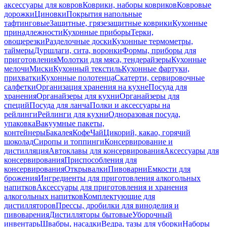
аксессуары для ковров
Коврики, наборы ковриков
Ковровые
дорожки
Циновки
Покрытия напольные
тафтинговые
Защитные, грязезащитные коврики
Кухонные
принадлежности
Кухонные приборы
Терки,
овощерезки
Разделочные доски
Кухонные термометры,
таймеры
Дуршлаги, сита, воронки
Формы, приборы для
приготовления
Молотки для мяса, тендерайзеры
Кухонные
мелочи
Миски
Кухонный текстиль
Кухонные фартуки,
прихватки
Кухонные полотенца
Скатерти, сервировочные
салфетки
Организация хранения на кухне
Посуда для
хранения
Органайзеры для кухни
Органайзеры для
специй
Посуда для ланча
Полки и аксессуары на
рейлинги
Рейлинги для кухни
Одноразовая посуда,
упаковка
Вакуумные пакеты,
контейнеры
Бакалея
Кофе
Чай
Цикорий, какао, горячий
шоколад
Сиропы и топпинги
Консервирование и
дистилляция
Автоклавы для консервирования
Аксессуары для
консервирования
Приспособления для
консервирования
Открывалки
Пивоварни
Емкости для
брожения
Ингредиенты для приготовления алкогольных
напитков
Аксессуары для приготовления и хранения
алкогольных напитков
Комплектующие для
дистилляторов
Прессы, дробилки для виноделия и
пивоварения
Дистилляторы бытовые
Уборочный
инвентарь
Швабры, насадки
Ведра, тазы для уборки
Наборы