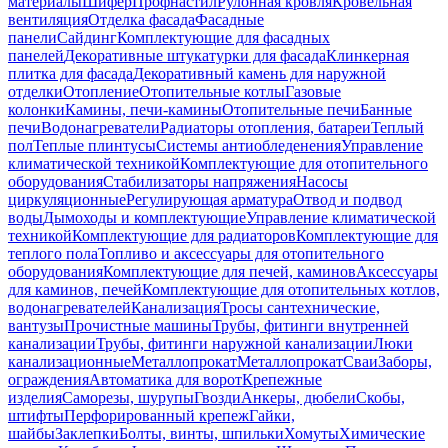
материалы
Шифер
Профнастил
Рулонная кровля
Кровельная
вентиляция
Отделка фасада
Фасадные
панели
Сайдинг
Комплектующие для фасадных
панелей
Декоративные штукатурки для фасада
Клинкерная
плитка для фасада
Декоративный камень для наружной
отделки
Отопление
Отопительные котлы
Газовые
колонки
Камины, печи-камины
Отопительные печи
Банные
печи
Водонагреватели
Радиаторы отопления, батареи
Теплый
пол
Теплые плинтусы
Системы антиобледенения
Управление
климатической техникой
Комплектующие для отопительного
оборудования
Стабилизаторы напряжения
Насосы
циркуляционные
Регулирующая арматура
Отвод и подвод
воды
Дымоходы и комплектующие
Управление климатической
техникой
Комплектующие для радиаторов
Комплектующие для
теплого пола
Топливо и аксессуары для отопительного
оборудования
Комплектующие для печей, каминов
Аксессуары
для каминов, печей
Комплектующие для отопительных котлов,
водонагревателей
Канализация
Тросы сантехнические,
вантузы
Прочистные машины
Трубы, фитинги внутренней
канализации
Трубы, фитинги наружной канализации
Люки
канализационные
Металлопрокат
Металлопрокат
Сваи
Заборы,
ограждения
Автоматика для ворот
Крепежные
изделия
Саморезы, шурупы
Гвозди
Анкеры, дюбели
Скобы,
штифты
Перфорированный крепеж
Гайки,
шайбы
Заклепки
Болты, винты, шпильки
Хомуты
Химические