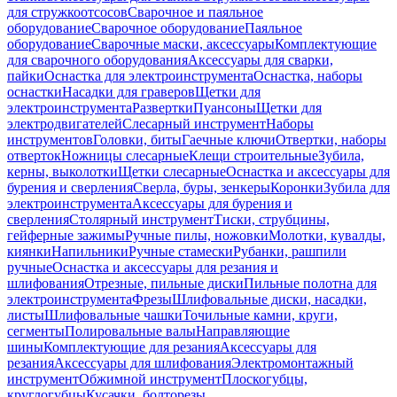
для стружкоотсосов
Сварочное и паяльное
оборудование
Сварочное оборудование
Паяльное
оборудование
Сварочные маски, аксессуары
Комплектующие
для сварочного оборудования
Аксессуары для сварки,
пайки
Оснастка для электроинструмента
Оснастка, наборы
оснастки
Насадки для граверов
Щетки для
электроинструмента
Развертки
Пуансоны
Щетки для
электродвигателей
Слесарный инструмент
Наборы
инструментов
Головки, биты
Гаечные ключи
Отвертки, наборы
отверток
Ножницы слесарные
Клещи строительные
Зубила,
керны, выколотки
Щетки слесарные
Оснастка и аксессуары для
бурения и сверления
Сверла, буры, зенкеры
Коронки
Зубила для
электроинструмента
Аксессуары для бурения и
сверления
Столярный инструмент
Тиски, струбцины,
гейферные зажимы
Ручные пилы, ножовки
Молотки, кувалды,
киянки
Напильники
Ручные стамески
Рубанки, рашпили
ручные
Оснастка и аксессуары для резания и
шлифования
Отрезные, пильные диски
Пильные полотна для
электроинструмента
Фрезы
Шлифовальные диски, насадки,
листы
Шлифовальные чашки
Точильные камни, круги,
сегменты
Полировальные валы
Направляющие
шины
Комплектующие для резания
Аксессуары для
резания
Аксессуары для шлифования
Электромонтажный
инструмент
Обжимной инструмент
Плоскогубцы,
круглогубцы
Кусачки, болторезы,