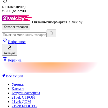
контакт-центр
с
8:00
до
22:00
Онлайн-гипермаркет 21vek.by
Каталог товаров
Избранное
Аккаунт
Корзина
Все акции
Уценка
Климат
Батуты бассейны
21vek СТРОЙ
21vek ДОМ
21vek БИЗНЕС