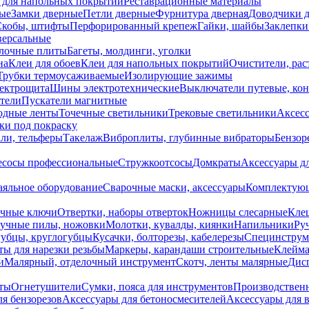
 для напольных покрытий
Реставрационные материалы
ые
Замки дверные
Петли дверные
Фурнитура дверная
Доводчики 
Скобы, штифты
Перфорированный крепеж
Гайки, шайбы
Заклепки
ерсальные
лочные плиты
Багеты, молдинги, уголки
на
Клеи для обоев
Клеи для напольных покрытий
Очистители, рас
Трубки термоусаживаемые
Изолирующие зажимы
лектрощита
Шины электротехнические
Выключатели путевые, ко
атели
Пускатели магнитные
одные ленты
Точечные светильники
Трековые светильники
Аксесс
и под покраску
ли, тельферы
Такелаж
Виброплиты, глубинные вибраторы
Бензор
сосы профессиональные
Стружкоотсосы
Домкраты
Аксессуары д
аяльное оборудование
Сварочные маски, аксессуары
Комплектующ
ечные ключи
Отвертки, наборы отверток
Ножницы слесарные
Кле
учные пилы, ножовки
Молотки, кувалды, киянки
Напильники
Ру
убцы, круглогубцы
Кусачки, болторезы, кабелерезы
Специнструм
ы для нарезки резьбы
Маркеры, карандаши строительные
Клейма
и
Малярный, отделочный инструмент
Скотч, ленты малярные
Дисп
иты
Огнетушители
Сумки, пояса для инструментов
Производствен
я бензорезов
Аксессуары для бетоносмесителей
Аксессуары для 