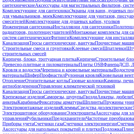
сантехнические
Аксессуары для магистральных фильтров, сист
Комплектующие для сантехники
Экраны для ванн, душевых по
для умывальников, моек
Комплектующие для унитазов, писсуар
смесителей
Комплектующие для душевых кабин, уголков
Инженерная сантехника
Инсталляции для сантехники
Полотенц
радиаторов, полотенцесушителей
Монтажные комплекты для с
систем сантехнических
Фитинги
Комплектующие для инсталля
Канализация
Тросы сантехнические, вантузы
Прочистные маши
Строительные смеси и грунтовки
Клеевые смеси
Шпатлевки
Шту
строительных смесей
Кирпичи, блоки, тротуарная плитка
Кирпичи
Строительные бло
Древесно-плитные и пиломатериалы
Плиты OSB
Фанера
ДСП, 
Кровля и водосток
Черепица и кровельные материалы
Водосточ
материалы
Шифер
Профнастил
Рулонная кровля
Кровельная вен
Отопление
Отопительные котлы
Газовые колонки
Камины, печи
антиобледенения
Управление климатической техникой
Канализация
Тросы сантехнические, вантузы
Прочистные маши
Крепежные изделия
Саморезы, шурупы
Гвозди
Анкеры, дюбели
анкеры
Карабины
Фиксаторы арматуры
Шплинты
Пружины унив
Электромонтажные изделия
Клеммы
Средства диэлектрические
Электрощитовое оборудование
Электрощиты
Аксессуары для э
управления
Рубильники
Предохранители
Частотные преобразов
Приборы учета
Счетчики газа
Счетчики электроэнергии
Счетчи
Аксессуары для напольных покрытий и плитки
Подложка
Плинт