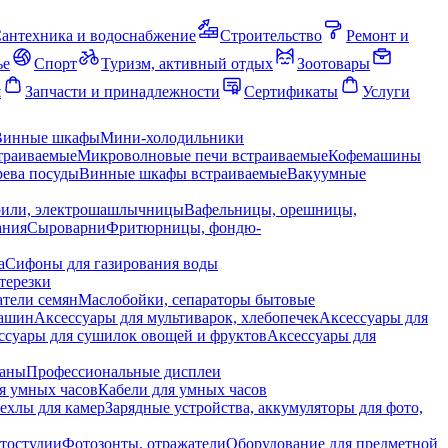
антехника и водоснабжение
Строительство
Ремонт и
ье
Спорт
Туризм, активный отдых
Зоотовары
я
Запчасти и принадлежности
Сертификаты
Услуги
Винные шкафы
Мини-холодильники
траиваемые
Микроволновые печи встраиваемые
Кофемашины
ева посуды
Винные шкафы встраиваемые
Вакуумные
рили, электрошашлычницы
Вафельницы, орешницы,
ания
Сыроварни
Фритюрницы, фондю-
а
Сифоны для газирования воды
терезки
тели семян
Маслобойки, сепараторы бытовые
машин
Аксессуары для мультиварок, хлебопечек
Аксессуары для
ссуары для сушилок овощей и фруктов
Аксессуары для
раны
Профессиональные дисплеи
я умных часов
Кабели для умных часов
ехлы для камер
Зарядные устройства, аккумуляторы для фото,
тостудии
Фотозонты, отражатели
Оборудование для предметной