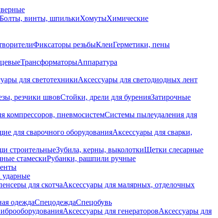
дверные
Болты, винты, шпильки
Хомуты
Химические
творители
Фиксаторы резьбы
Клеи
Герметики, пены
нцевые
Трансформаторы
Аппаратура
уары для светотехники
Аксессуары для светодиодных лент
езы, резчики швов
Стойки, дрели для бурения
Затирочные
ля компрессоров, пневмосистем
Системы пылеудаления для
ие для сварочного оборудования
Аксессуары для сварки,
щи строительные
Зубила, керны, выколотки
Щетки слесарные
чные стамески
Рубанки, рашпили ручные
енты
 ударные
енсеры для скотча
Аксессуары для малярных, отделочных
ная одежда
Спецодежда
Спецобувь
виброоборудования
Аксессуары для генераторов
Аксессуары для