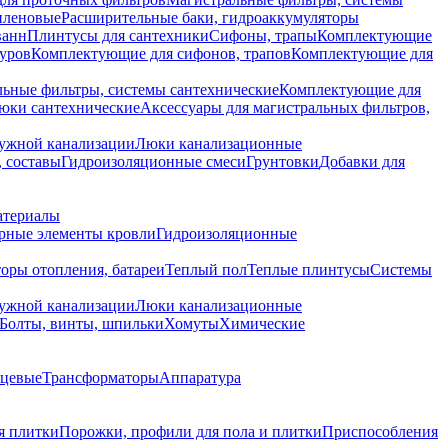
иленовые
Расширительные баки, гидроаккумуляторы
ванн
Плинтусы для сантехники
Сифоны, трапы
Комплектующие
уров
Комплектующие для сифонов, трапов
Комплектующие для
ьные фильтры, системы сантехнические
Комплектующие для
юки сантехнические
Аксессуары для магистральных фильтров,
ружной канализации
Люки канализационные
 составы
Гидроизоляционные смеси
Грунтовки
Добавки для
атериалы
рные элементы кровли
Гидроизоляционные
оры отопления, батареи
Теплый пол
Теплые плинтусы
Системы
ружной канализации
Люки канализационные
Болты, винты, шпильки
Хомуты
Химические
нцевые
Трансформаторы
Аппаратура
я плитки
Порожки, профили для пола и плитки
Приспособления