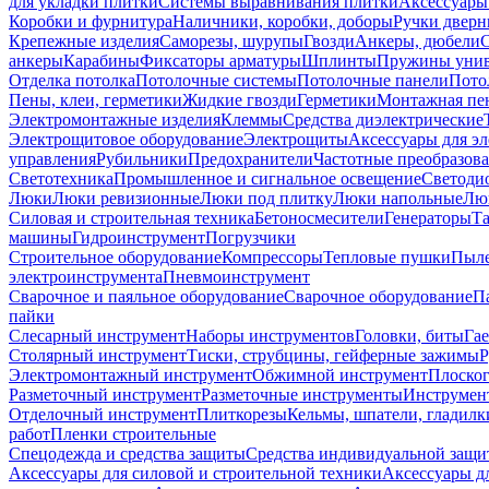
для укладки плитки
Системы выравнивания плитки
Аксессуары
Коробки и фурнитура
Наличники, коробки, доборы
Ручки дверн
Крепежные изделия
Саморезы, шурупы
Гвозди
Анкеры, дюбели
анкеры
Карабины
Фиксаторы арматуры
Шплинты
Пружины унив
Отделка потолка
Потолочные системы
Потолочные панели
Пото
Пены, клеи, герметики
Жидкие гвозди
Герметики
Монтажная пе
Электромонтажные изделия
Клеммы
Средства диэлектрические
Электрощитовое оборудование
Электрощиты
Аксессуары для э
управления
Рубильники
Предохранители
Частотные преобразов
Светотехника
Промышленное и сигнальное освещение
Светоди
Люки
Люки ревизионные
Люки под плитку
Люки напольные
Люк
Силовая и строительная техника
Бетоносмесители
Генераторы
Та
машины
Гидроинструмент
Погрузчики
Строительное оборудование
Компрессоры
Тепловые пушки
Пыле
электроинструмента
Пневмоинструмент
Сварочное и паяльное оборудование
Сварочное оборудование
П
пайки
Слесарный инструмент
Наборы инструментов
Головки, биты
Га
Столярный инструмент
Тиски, струбцины, гейферные зажимы
Р
Электромонтажный инструмент
Обжимной инструмент
Плоског
Разметочный инструмент
Разметочные инструменты
Инструмент
Отделочный инструмент
Плиткорезы
Кельмы, шпатели, гладилк
работ
Пленки строительные
Спецодежда и средства защиты
Средства индивидуальной защ
Аксессуары для силовой и строительной техники
Аксессуары дл