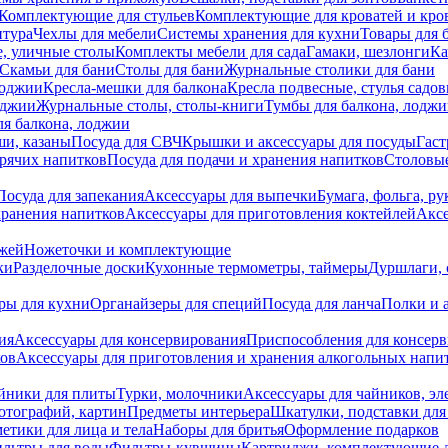
Комплектующие для стульев
Комплектующие для кроватей и кро
итура
Чехлы для мебели
Системы хранения для кухни
Товары для 
, уличные столы
Комплекты мебели для сада
Гамаки, шезлонги
Ка
Скамьи для бани
Столы для бани
Журнальные столики для бани
лоджии
Кресла-мешки для балкона
Кресла подвесные, стулья садо
оджии
Журнальные столы, столы-книги
Тумбы для балкона, лодж
я балкона, лоджии
ши, казаны
Посуда для СВЧ
Крышки и аксессуары для посуды
Гаст
орячих напитков
Посуда для подачи и хранения напитков
Столовы
Посуда для запекания
Аксессуары для выпечки
Бумага, фольга, р
хранения напитков
Аксессуары для приготовления коктейлей
Аксе
ожей
Ножеточки и комплектующие
ки
Разделочные доски
Кухонные термометры, таймеры
Дуршлаги, 
ры для кухни
Органайзеры для специй
Посуда для ланча
Полки и 
ия
Аксессуары для консервирования
Приспособления для консер
ков
Аксессуары для приготовления и хранения алкогольных напи
йники для плиты
Турки, молочники
Аксессуары для чайников, э
отографий, картин
Предметы интерьера
Шкатулки, подставки дл
етики для лица и тела
Наборы для бритья
Оформление подарков
льтры для воды
Фильтры-кувшины
Картриджи, комплектующие д