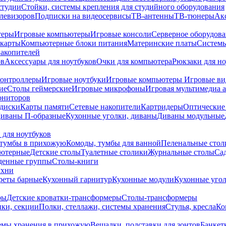
студии
Стойки, системы крепления для студийного оборудования
елевизоров
Подписки на видеосервисы
ТВ-антенны
ТВ-тюнеры
Ак
теры
Игровые компьютеры
Игровые консоли
Серверное оборудов
карты
Компьютерные блоки питания
Материнские платы
Системы
накопителей
ов
Аксессуары для ноутбуков
Очки для компьютера
Рюкзаки для но
контроллеры
Игровые ноутбуки
Игровые компьютеры
Игровые ви
ие
Столы геймерские
Игровые микрофоны
Игровая мультимедиа 
ониторов
диски
Карты памяти
Сетевые накопители
Картридеры
Оптические
иваны П-образные
Кухонные уголки, диваны
Диваны модульные
 для ноутбуков
тумбы в прихожую
Комоды, тумбы для ванной
Пеленальные стол
ьютерные
Детские столы
Туалетные столики
Журнальные столы
Са
денные группы
Столы-книги
ухни
уреты барные
Кухонный гарнитур
Кухонные модули
Кухонные угол
ры
Детские кроватки-трансформеры
Столы-трансформеры
ки, секции
Полки, стеллажи, системы хранения
Стулья, кресла
Ко
емы хранения в прихожую
Вешалки, подставки для зонтов
Банкет