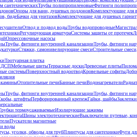
ем сантехнических
Трубы полипропиленовые
Фитинги полипроп
ддонов
Опоры для ванн, душевых поддонов
Комплектующие для 
ов, биде
Бачки для унитазов
Комплектующие для душевых гарнит
есушители
Отвод и подвод воды
Трубы водопроводные
Магистрал
антехники
Регулирующая арматура
Системы защиты от протечек
Л
ций
Опрессовочные насосы
ны
Трубы, фитинги внутренней канализации
Трубы, фитинги на
катурки
Стяжки, самонивелирующие смеси
Строительные смеси,
ки
Тротуарная плитка
ЛДСП
Мебельные щиты
Террасные доски
Древесные плиты
Пилом
ные системы
Поверхностный водоотвод
Кровельные софиты
Добо
тиляция
-камины
Отопительные печи
Банные печи
Водонагреватели
Радиат
ны
Трубы, фитинги внутренней канализации
Трубы, фитинги на
Скобы, штифты
Перфорированный крепеж
Гайки, шайбы
Заклепки
ерсальные
Трубки термоусаживаемые
Изолирующие зажимы
лектрощита
Шины электротехнические
Выключатели путевые, ко
атели
Пускатели магнитные
ки воды
усы, уголки, обводы для труб
Плинтусы для сантехники
Фуги дл