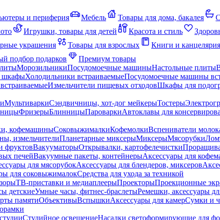
ьютеры и периферия
Мебель
Товары для дома, бакалея
С
мото
Игрушки, товары для детей
Красота и стиль
Здоров
рные украшения
Товары для взрослых
Книги и канцеляри
й подбор подарков
Премиум товары
плиты
Морозильники
Посудомоечные машины
Настольные плиты
 шкафы
Холодильники встраиваемые
Посудомоечные машины вс
встраиваемые
Измельчители пищевых отходов
Шкафы для подогр
чи
Мультиварки
Сэндвичницы, хот-дог мейкеры
Тостеры
Электрог
еницы
Фризеры
Блинницы
Пароварки
Автоклавы для консервиров
ки, кофемашины
Соковыжималки
Кофемолки
Вспениватели молок
ны, измельчители
Планетарные миксеры
Миксеры
Мясорубки
Лом
и фруктов
Вакууматоры
Открывалки, картофелечистки
Проращива
вых печей
Вакуумные пакеты, контейнеры
Аксессуары для кофе
ессуары для мясорубок
Аксессуары для блендеров, миксеров
Аксе
ры для соковыжималок
Средства для ухода за техникой
зоры
ТВ-приставки и медиаплееры
Проекторы
Проекционные эк
сы детские
Умные часы, фитнес-браслеты
Ремешки, аксессуары дл
рты памяти
Объективы
Вспышки
Аксессуары для камер
Сумки и ч
орамки
студии
Студийное освещение
Насадки светоформирующие для фо