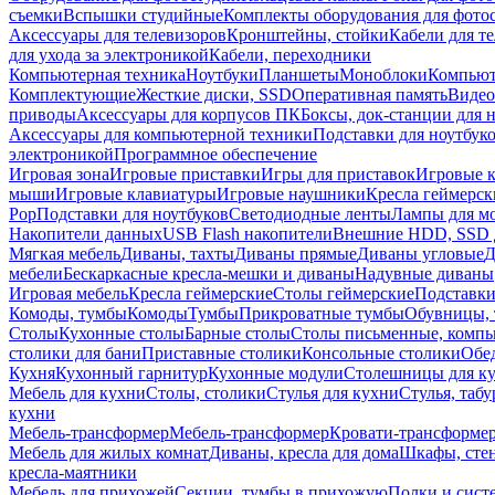
съемки
Вспышки студийные
Комплекты оборудования для фото
Аксессуары для телевизоров
Кронштейны, стойки
Кабели для т
для ухода за электроникой
Кабели, переходники
Компьютерная техника
Ноутбуки
Планшеты
Моноблоки
Компью
Комплектующие
Жесткие диски, SSD
Оперативная память
Видео
приводы
Аксессуары для корпусов ПК
Боксы, док-станции для 
Аксессуары для компьютерной техники
Подставки для ноутбук
электроникой
Программное обеспечение
Игровая зона
Игровые приставки
Игры для приставок
Игровые 
мыши
Игровые клавиатуры
Игровые наушники
Кресла геймерск
Pop
Подставки для ноутбуков
Светодиодные ленты
Лампы для м
Накопители данных
USB Flash накопители
Внешние HDD, SSD 
Мягкая мебель
Диваны, тахты
Диваны прямые
Диваны угловые
Д
мебели
Бескаркасные кресла-мешки и диваны
Надувные диваны
Игровая мебель
Кресла геймерские
Столы геймерские
Подставки
Комоды, тумбы
Комоды
Тумбы
Прикроватные тумбы
Обувницы, 
Столы
Кухонные столы
Барные столы
Столы письменные, комп
столики для бани
Приставные столики
Консольные столики
Обе
Кухня
Кухонный гарнитур
Кухонные модули
Столешницы для к
Мебель для кухни
Столы, столики
Стулья для кухни
Стулья, таб
кухни
Мебель-трансформер
Мебель-трансформер
Кровати-трансформе
Мебель для жилых комнат
Диваны, кресла для дома
Шкафы, стен
кресла-маятники
Мебель для прихожей
Секции, тумбы в прихожую
Полки и сист