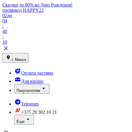
Скидки до 80% ко Дню Рождения!
промокод HAPPY22
02
дн
04
:
40
:
10
г. Минск
Оплата частями
Для юрлиц
Покупателям
Telegram
+375 29
302 10 21
Еще