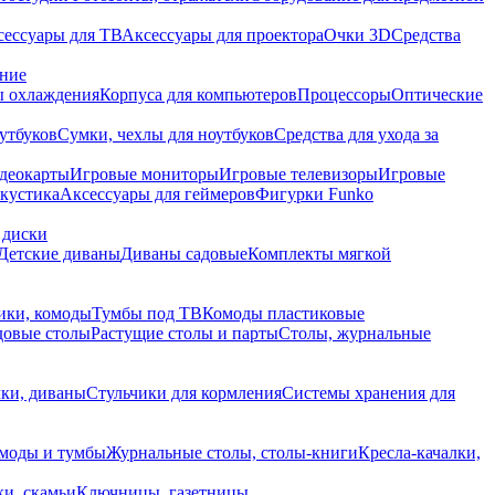
сессуары для ТВ
Аксессуары для проектора
Очки 3D
Средства
ание
 охлаждения
Корпуса для компьютеров
Процессоры
Оптические
утбуков
Сумки, чехлы для ноутбуков
Средства для ухода за
деокарты
Игровые мониторы
Игровые телевизоры
Игровые
акустика
Аксессуары для геймеров
Фигурки Funko
 диски
Детские диваны
Диваны садовые
Комплекты мягкой
ики, комоды
Тумбы под ТВ
Комоды пластиковые
довые столы
Растущие столы и парты
Столы, журнальные
ки, диваны
Стульчики для кормления
Системы хранения для
моды и тумбы
Журнальные столы, столы-книги
Кресла-качалки,
ки, скамьи
Ключницы, газетницы