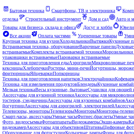
Бытовая техника
Смартфоны, ТВ и электроника
Комп
отделка
Строительный инструмент
Дом и сад
Авто и 
Товары для бизнеса, склада и офиса
Досуг и хобби
Ювели
Все акции
Оплата частями
Уцененные товары
Умны
Крупная техника для кухни
Холодильники
Вытяжки
Кухонные 
Встраиваемая техника, оборудование
Варочные панели
Духовые
встраиваемые
Комплекты встраиваемой техники
Морозильники 
упаковщики встраиваемые
Пароварки встраиваемые
Техника для приготовления еды
Аэрогрили
Микроволновые пе
кексницы
Хлебопечки
Ростеры, мини-печи
Йогуртницы, морож
фритюрницы
Яйцеварки
Попкорницы
Техника для приготовления напитков
Электрочайники
Кофевар
Техника для измельчения продуктов
Блендеры
Кухонные комбай
Мелкая техника
Весы кухонные, бытовые
Сушилки для овощей 
Аксессуары для кухонной техники
Аксессуары для микроволно
тостеров, сэндвичниц
Аксессуары для кухонных комбайнов
Акс
йогуртниц
Аксессуары для аэрогрилей, электрогрилей
Аксессуа
Телевизоры, мониторы
Телевизоры
Мониторы
Мониторы-телеви
Смарт-часы, аксессуары
Умные часы
Фитнес-браслеты
Умные ча
Фото, видеосъемка
Фотоаппараты
Видеокамеры
Экшн-камеры
Ка
видеокамер
Аксессуары для объективов
Штативы
Цифровые фот
Оборудование для фотостудии
Кольцевые лампы
Фоны для фото