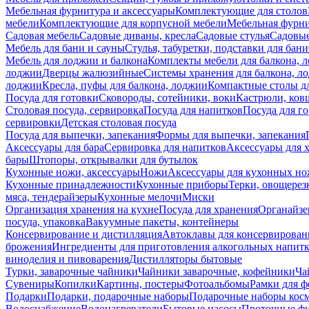
Мебельная фурнитура и аксессуары
Комплектующие для столов
мебели
Комплектующие для корпусной мебели
Мебельная фурн
Садовая мебель
Садовые диваны, кресла
Садовые стулья
Садовые
Мебель для бани и сауны
Стулья, табуретки, подставки для бани
Мебель для лоджии и балкона
Комплекты мебели для балкона, 
лоджии
Дверцы жалюзийные
Системы хранения для балкона, л
лоджии
Кресла, пуфы для балкона, лоджии
Компактные столы дл
Посуда для готовки
Сковороды, сотейники, воки
Кастрюли, ков
Столовая посуда, сервировка
Посуда для напитков
Посуда для г
сервировки
Детская столовая посуда
Посуда для выпечки, запекания
Формы для выпечки, запекания
Аксессуары для бара
Сервировка для напитков
Аксессуары для 
бары
Штопоры, открывалки для бутылок
Кухонные ножи, аксессуары
Ножи
Аксессуары для кухонных н
Кухонные принадлежности
Кухонные приборы
Терки, овощерез
мяса, тендерайзеры
Кухонные мелочи
Миски
Организация хранения на кухне
Посуда для хранения
Органайзе
посуда, упаковка
Вакуумные пакеты, контейнеры
Консервирование и дистилляция
Автоклавы для консервирован
брожения
Ингредиенты для приготовления алкогольных напит
виноделия и пивоварения
Дистилляторы бытовые
Турки, заварочные чайники
Чайники заварочные, кофейники
Ча
Сувениры
Копилки
Картины, постеры
Фотоальбомы
Рамки для ф
Подарки
Подарки, подарочные наборы
Подарочные наборы косм
Водоснабжение
Водонагреватели
Бытовые насосы
Проточные фи