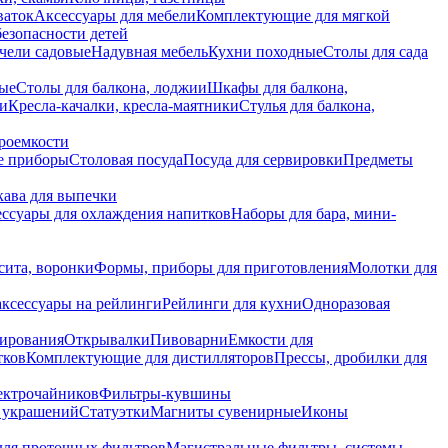
ваток
Аксессуары для мебели
Комплектующие для мягкой
безопасности детей
чели садовые
Надувная мебель
Кухни походные
Столы для сада
вые
Столы для балкона, лоджии
Шкафы для балкона,
ии
Кресла-качалки, кресла-маятники
Стулья для балкона,
роемкости
е приборы
Столовая посуда
Посуда для сервировки
Предметы
укава для выпечки
ссуары для охлаждения напитков
Наборы для бара, мини-
сита, воронки
Формы, приборы для приготовления
Молотки для
аксессуары на рейлинги
Рейлинги для кухни
Одноразовая
вирования
Открывалки
Пивоварни
Емкости для
тков
Комплектующие для дистилляторов
Прессы, дробилки для
лектрочайников
Фильтры-кувшины
я украшений
Статуэтки
Магниты сувенирные
Иконы
ля проточных фильтров
Магистральные фильтры, системы