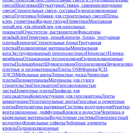
смеси
Шпатлевки
Штукатурки
Стяжки, самонивелирующие
смеси
Строительные смеси, составы
Гидроизоляционные
смеси
Грунтовки
Добавки для строительных смесей
Пены,
клеи, герметики
Жидкие гвозди
Герметики
Монтажная
пена
Клеи для обоев
Клеи для напольных
покрытий
Очистители, растворители
Фиксаторы
резьбы
Клеи
Герметики, пены
Кирпичи, блоки, тротуарная
плитка
Кирпичи
Строительные блоки
Тротуарная
плитка
Изоляционные материалы
Минеральная
вата
Экструдированный пенополистирол
Пенопласт
Пленки,
мембраны
Отражающая теплоизоляция
Гидроизоляционные
ленты
Поликарбонат
Шумоизоляция
Теплоизоляция
Звукоизоляц
плитные и пиломатериалы
Плиты OSB
Фанера
ДСП,
ЛДСП
Мебельные щиты
Террасные доски
Древесные
плиты
Пиломатериалы
Материалы для сухого
строительства
Гипсокартон
Гипсоволокнистые
листы
Цементные плиты
Профили для
гипсокартона
Комплектующие для гипсокартона
Ленты
армирующие
Уплотнительные ленты
Гипсовые и цементные
плиты
Вентиляторы вытяжные
Системы воздуховодов
Решетки
вентиляционные, диффузоры
Кровля и водосток
Черепица и
кровельные материалы
Водосточные системы
Поверхностный
водоотвод
Кровельные софиты
Доборные элементы
кровли
Гидроизоляционные