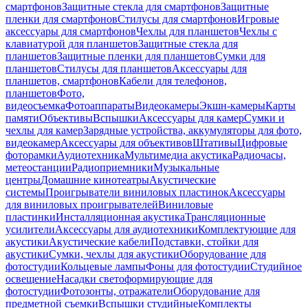
смартфонов
Защитные стекла для смартфонов
Защитные
пленки для смартфонов
Стилусы для смартфонов
Игровые
аксессуары для смартфонов
Чехлы для планшетов
Чехлы с
клавиатурой для планшетов
Защитные стекла для
планшетов
Защитные пленки для планшетов
Сумки для
планшетов
Стилусы для планшетов
Аксессуары для
планшетов, смартфонов
Кабели для телефонов,
планшетов
Фото,
видеосъемка
Фотоаппараты
Видеокамеры
Экшн-камеры
Карты
памяти
Объективы
Вспышки
Аксессуары для камер
Сумки и
чехлы для камер
Зарядные устройства, аккумуляторы для фото,
видеокамер
Аксессуары для объективов
Штативы
Цифровые
фоторамки
Аудиотехника
Мультимедиа акустика
Радиочасы,
метеостанции
Радиоприемники
Музыкальные
центры
Домашние кинотеатры
Акустические
системы
Проигрыватели виниловых пластинок
Аксессуары
для виниловых проигрывателей
Виниловые
пластинки
Инсталляционная акустика
Трансляционные
усилители
Аксессуары для аудиотехники
Комплектующие для
акустики
Акустические кабели
Подставки, стойки для
акустики
Сумки, чехлы для акустики
Оборудование для
фотостудии
Кольцевые лампы
Фоны для фотостудии
Студийное
освещение
Насадки светоформирующие для
фотостудии
Фотозонты, отражатели
Оборудование для
предметной съемки
Вспышки студийные
Комплекты