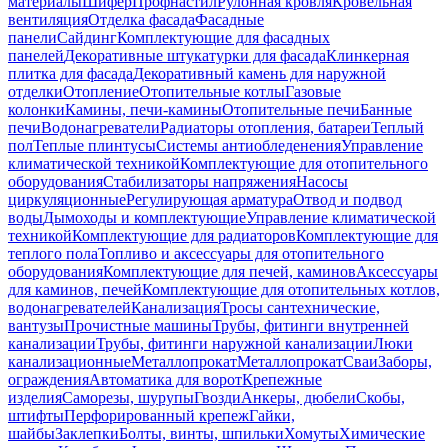
материалы
Шифер
Профнастил
Рулонная кровля
Кровельная
вентиляция
Отделка фасада
Фасадные
панели
Сайдинг
Комплектующие для фасадных
панелей
Декоративные штукатурки для фасада
Клинкерная
плитка для фасада
Декоративный камень для наружной
отделки
Отопление
Отопительные котлы
Газовые
колонки
Камины, печи-камины
Отопительные печи
Банные
печи
Водонагреватели
Радиаторы отопления, батареи
Теплый
пол
Теплые плинтусы
Системы антиобледенения
Управление
климатической техникой
Комплектующие для отопительного
оборудования
Стабилизаторы напряжения
Насосы
циркуляционные
Регулирующая арматура
Отвод и подвод
воды
Дымоходы и комплектующие
Управление климатической
техникой
Комплектующие для радиаторов
Комплектующие для
теплого пола
Топливо и аксессуары для отопительного
оборудования
Комплектующие для печей, каминов
Аксессуары
для каминов, печей
Комплектующие для отопительных котлов,
водонагревателей
Канализация
Тросы сантехнические,
вантузы
Прочистные машины
Трубы, фитинги внутренней
канализации
Трубы, фитинги наружной канализации
Люки
канализационные
Металлопрокат
Металлопрокат
Сваи
Заборы,
ограждения
Автоматика для ворот
Крепежные
изделия
Саморезы, шурупы
Гвозди
Анкеры, дюбели
Скобы,
штифты
Перфорированный крепеж
Гайки,
шайбы
Заклепки
Болты, винты, шпильки
Хомуты
Химические