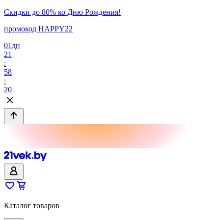
Скидки до 80% ко Дню Рождения!
промокод HAPPY22
01
дн
21
:
58
:
20
Каталог товаров