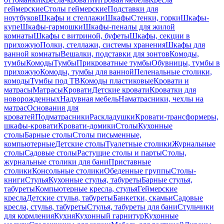
геймерские
Столы геймерские
Подставки для
ноутбуков
Шкафы и стеллажи
Шкафы
Стенки, горки
Шкафы-
купе
Шкафы-гармошки
Шкафы-пеналы для жилой
комнаты
Шкафы с витриной, буфеты
Шкафы, секции в
прихожую
Полки, стеллажи, системы хранения
Шкафы для
ванной комнаты
Вешалки, подставки для зонтов
Комоды,
тумбы
Комоды
Тумбы
Прикроватные тумбы
Обувницы, тумбы в
прихожую
Комоды, тумбы для ванной
Пеленальные столики,
комоды
Тумбы под ТВ
Комоды пластиковые
Кровати и
матрасы
Матрасы
Кровати
Детские кровати
Кроватки для
новорожденных
Надувная мебель
Наматрасники, чехлы на
матрас
Основания для
кроватей
Подматрасники
Раскладушки
Кровати-трансформеры,
шкафы-кровати
Кровати-домики
Столы
Кухонные
столы
Барные столы
Столы письменные,
компьютерные
Детские столы
Туалетные столики
Журнальные
столы
Садовые столы
Растущие столы и парты
Столы,
журнальные столики для бани
Приставные
столики
Консольные столики
Обеденные группы
Столы-
книги
Стулья
Кухонные стулья, табуреты
Барные стулья,
табуреты
Компьютерные кресла, стулья
Геймерские
кресла
Детские стулья, табуреты
Банкетки, скамьи
Садовые
кресла, стулья, табуреты
Стулья, табуреты для бани
Стульчики
для кормления
Кухня
Кухонный гарнитур
Кухонные