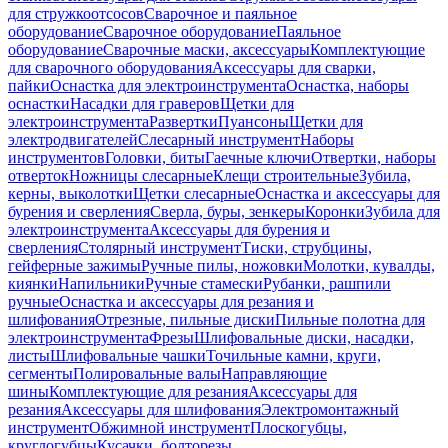
для стружкоотсосов
Сварочное и паяльное
оборудование
Сварочное оборудование
Паяльное
оборудование
Сварочные маски, аксессуары
Комплектующие
для сварочного оборудования
Аксессуары для сварки,
пайки
Оснастка для электроинструмента
Оснастка, наборы
оснастки
Насадки для граверов
Щетки для
электроинструмента
Развертки
Пуансоны
Щетки для
электродвигателей
Слесарный инструмент
Наборы
инструментов
Головки, биты
Гаечные ключи
Отвертки, наборы
отверток
Ножницы слесарные
Клещи строительные
Зубила,
керны, выколотки
Щетки слесарные
Оснастка и аксессуары для
бурения и сверления
Сверла, буры, зенкеры
Коронки
Зубила для
электроинструмента
Аксессуары для бурения и
сверления
Столярный инструмент
Тиски, струбцины,
гейферные зажимы
Ручные пилы, ножовки
Молотки, кувалды,
киянки
Напильники
Ручные стамески
Рубанки, рашпили
ручные
Оснастка и аксессуары для резания и
шлифования
Отрезные, пильные диски
Пильные полотна для
электроинструмента
Фрезы
Шлифовальные диски, насадки,
листы
Шлифовальные чашки
Точильные камни, круги,
сегменты
Полировальные валы
Направляющие
шины
Комплектующие для резания
Аксессуары для
резания
Аксессуары для шлифования
Электромонтажный
инструмент
Обжимной инструмент
Плоскогубцы,
круглогубцы
Кусачки, болторезы,