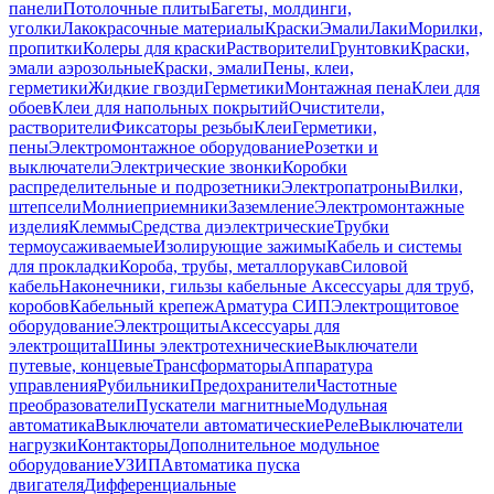
панели
Потолочные плиты
Багеты, молдинги,
уголки
Лакокрасочные материалы
Краски
Эмали
Лаки
Морилки,
пропитки
Колеры для краски
Растворители
Грунтовки
Краски,
эмали аэрозольные
Краски, эмали
Пены, клеи,
герметики
Жидкие гвозди
Герметики
Монтажная пена
Клеи для
обоев
Клеи для напольных покрытий
Очистители,
растворители
Фиксаторы резьбы
Клеи
Герметики,
пены
Электромонтажное оборудование
Розетки и
выключатели
Электрические звонки
Коробки
распределительные и подрозетники
Электропатроны
Вилки,
штепсели
Молниеприемники
Заземление
Электромонтажные
изделия
Клеммы
Средства диэлектрические
Трубки
термоусаживаемые
Изолирующие зажимы
Кабель и системы
для прокладки
Короба, трубы, металлорукав
Силовой
кабель
Наконечники, гильзы кабельные
Аксессуары для труб,
коробов
Кабельный крепеж
Арматура СИП
Электрощитовое
оборудование
Электрощиты
Аксессуары для
электрощита
Шины электротехнические
Выключатели
путевые, концевые
Трансформаторы
Аппаратура
управления
Рубильники
Предохранители
Частотные
преобразователи
Пускатели магнитные
Модульная
автоматика
Выключатели автоматические
Реле
Выключатели
нагрузки
Контакторы
Дополнительное модульное
оборудование
УЗИП
Автоматика пуска
двигателя
Дифференциальные