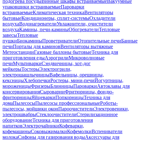
подогрева посуды
Винные шкафы встраиваемые
Вакуумные
упаковщики встраиваемые
Пароварки
встраиваемые
Климатическая техника
Вентиляторы
бытовые
Кондиционеры, сплит-системы
Охладители
воздуха
Водонагреватели
Увлажнители, очистители
воздуха
Камины, печи-камины
Обогреватели
Тепловые
завесы
Тепловые
пушки
Биокамины
Проветриватели
Отопительные печи
Банные
печи
Порталы для каминов
Вентиляторы вытяжные
Метеостанции
Газовые баллоны бытовые
Техника для
приготовления еды
Аэрогрили
Микроволновые
печи
Мультиварки
Сэндвичницы, хот-дог
мейкеры
Тостеры
Электрогрили,
электрошашлычницы
Вафельницы, орешницы,
кексницы
Хлебопечки
Ростеры, мини-печи
Йогуртницы,
мороженицы
Фризеры
Блинницы
Пароварки
Автоклавы для
консервирования
Сыроварни
Фритюрницы, фондю-
фритюрницы
Яйцеварки
Попкорницы
Техника для
дома
Пылесосы
Пылесосы профессиональные
Роботы-
пылесосы, мойщики окон
Пароочистители
Электровеники,
электрошвабры
Стеклоочистители
Стерилизационное
оборудование
Техника для приготовления
напитков
Электрочайники
Кофеварки,
кофемашины
Соковыжималки
Кофемолки
Вспениватели
молока
Сифоны для газирования воды
Аксессуары для