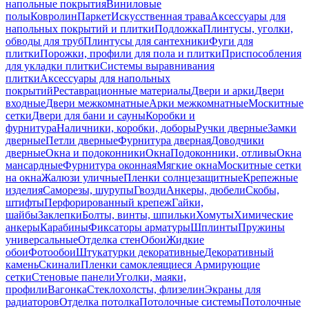
напольные покрытия
Виниловые
полы
Ковролин
Паркет
Искусственная трава
Аксессуары для
напольных покрытий и плитки
Подложка
Плинтусы, уголки,
обводы для труб
Плинтусы для сантехники
Фуги для
плитки
Порожки, профили для пола и плитки
Приспособления
для укладки плитки
Системы выравнивания
плитки
Аксессуары для напольных
покрытий
Реставрационные материалы
Двери и арки
Двери
входные
Двери межкомнатные
Арки межкомнатные
Москитные
сетки
Двери для бани и сауны
Коробки и
фурнитура
Наличники, коробки, доборы
Ручки дверные
Замки
дверные
Петли дверные
Фурнитура дверная
Доводчики
дверные
Окна и подоконники
Окна
Подоконники, отливы
Окна
мансардные
Фурнитура оконная
Мягкие окна
Москитные сетки
на окна
Жалюзи уличные
Пленки солнцезащитные
Крепежные
изделия
Саморезы, шурупы
Гвозди
Анкеры, дюбели
Скобы,
штифты
Перфорированный крепеж
Гайки,
шайбы
Заклепки
Болты, винты, шпильки
Хомуты
Химические
анкеры
Карабины
Фиксаторы арматуры
Шплинты
Пружины
универсальные
Отделка стен
Обои
Жидкие
обои
Фотообои
Штукатурки декоративные
Декоративный
камень
Скинали
Пленки самоклеящиеся
Армирующие
сетки
Стеновые панели
Уголки, маяки,
профили
Вагонка
Стеклохолсты, флизелин
Экраны для
радиаторов
Отделка потолка
Потолочные системы
Потолочные