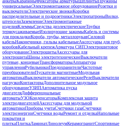
анкеры
Карабины
Фиксаторы арматуры
Шплинты
Пружины
универсальные
Электромонтажное оборудование
Розетки и
выключатели
Электрические звонки
Коробки
распределительные и подрозетники
Электропатроны
Вилки,
штепсели
Заземление
Электромонтажные
изделия
Клеммы
Средства диэлектрические
Трубки
термоусаживаемые
Изолирующие зажимы
Кабель и системы
для прокладки
Короба, трубы, металлорукав
Силовой
кабель
Наконечники, гильзы кабельные
Аксессуары для труб,
коробов
Кабельный крепеж
Арматура СИП
Электрощитовое
оборудование
Электрощиты
Аксессуары для
электрощита
Шины электротехнические
Выключатели
путевые, концевые
Трансформаторы
Аппаратура
управления
Рубильники
Предохранители
Частотные
преобразователи
Пускатели магнитные
Модульная
автоматика
Выключатели автоматические
Реле
Выключатели
нагрузки
Контакторы
Дополнительное модульное
оборудование
УЗИП
Автоматика пуска
двигателя
Дифференциальные
автоматы
УЗО
Конденсаторы
Комплексная защита
электродвигателей
Аксессуары для модульной
автоматики
Приборы учета
Счетчики газа
Счетчики
электроэнергии
Счетчики воды
Ремонт и отделка
Напольные
покрытия и
плитка
Плитка
Ламинат
Линолеум
Керамогранит
Спортивные