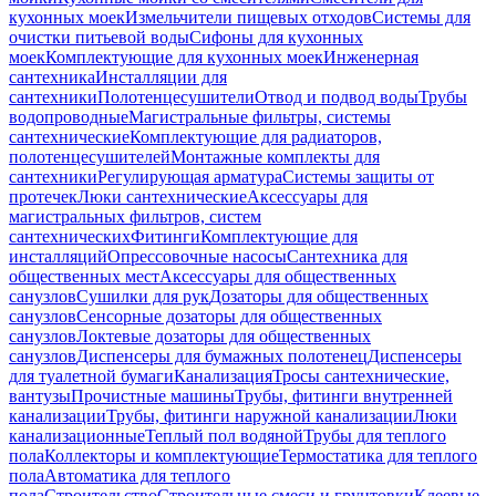
кухонных моек
Измельчители пищевых отходов
Системы для
очистки питьевой воды
Сифоны для кухонных
моек
Комплектующие для кухонных моек
Инженерная
сантехника
Инсталляции для
сантехники
Полотенцесушители
Отвод и подвод воды
Трубы
водопроводные
Магистральные фильтры, системы
сантехнические
Комплектующие для радиаторов,
полотенцесушителей
Монтажные комплекты для
сантехники
Регулирующая арматура
Системы защиты от
протечек
Люки сантехнические
Аксессуары для
магистральных фильтров, систем
сантехнических
Фитинги
Комплектующие для
инсталляций
Опрессовочные насосы
Сантехника для
общественных мест
Аксессуары для общественных
санузлов
Сушилки для рук
Дозаторы для общественных
санузлов
Сенсорные дозаторы для общественных
санузлов
Локтевые дозаторы для общественных
санузлов
Диспенсеры для бумажных полотенец
Диспенсеры
для туалетной бумаги
Канализация
Тросы сантехнические,
вантузы
Прочистные машины
Трубы, фитинги внутренней
канализации
Трубы, фитинги наружной канализации
Люки
канализационные
Теплый пол водяной
Трубы для теплого
пола
Коллекторы и комплектующие
Термостатика для теплого
пола
Автоматика для теплого
пола
Строительство
Строительные смеси и грунтовки
Клеевые