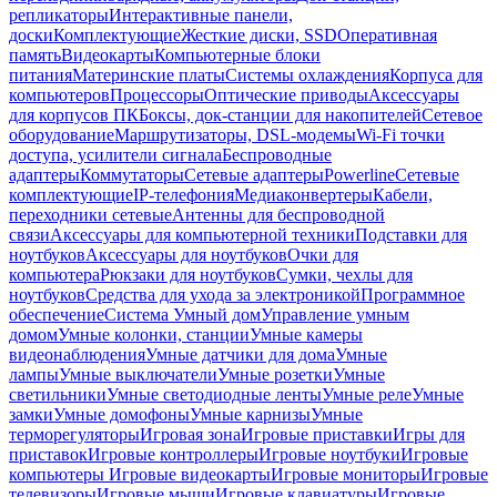
репликаторы
Интерактивные панели,
доски
Комплектующие
Жесткие диски, SSD
Оперативная
память
Видеокарты
Компьютерные блоки
питания
Материнские платы
Системы охлаждения
Корпуса для
компьютеров
Процессоры
Оптические приводы
Аксессуары
для корпусов ПК
Боксы, док-станции для накопителей
Сетевое
оборудование
Маршрутизаторы, DSL-модемы
Wi-Fi точки
доступа, усилители сигнала
Беспроводные
адаптеры
Коммутаторы
Сетевые адаптеры
Powerline
Сетевые
комплектующие
IP-телефония
Медиаконвертеры
Кабели,
переходники сетевые
Антенны для беспроводной
связи
Аксессуары для компьютерной техники
Подставки для
ноутбуков
Аксессуары для ноутбуков
Очки для
компьютера
Рюкзаки для ноутбуков
Сумки, чехлы для
ноутбуков
Средства для ухода за электроникой
Программное
обеспечение
Система Умный дом
Управление умным
домом
Умные колонки, станции
Умные камеры
видеонаблюдения
Умные датчики для дома
Умные
лампы
Умные выключатели
Умные розетки
Умные
светильники
Умные светодиодные ленты
Умные реле
Умные
замки
Умные домофоны
Умные карнизы
Умные
терморегуляторы
Игровая зона
Игровые приставки
Игры для
приставок
Игровые контроллеры
Игровые ноутбуки
Игровые
компьютеры
Игровые видеокарты
Игровые мониторы
Игровые
телевизоры
Игровые мыши
Игровые клавиатуры
Игровые