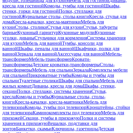
модули
Столешницы для кухни
Мебель для гостиной
Диваны,
кресла для гостиной
Комоды, тумбы для гостиной
Шкафы,
стенки, горки для гостиной
Полки, стеллажи для
гостиной
Журнальные столы, столы-книги
Кресла, стулья для
дома
Кресла-качалки, кресла-маятники
Мебель для
кухни
Столы, столики
Стулья для кухни
Стулья, табуреты
барные
Кухонный гарнитур
Кухонные модули
Кухонные
уголки, диваны
Стульчики для кормления
Системы хранения
для кухни
Мебель для ванной
Тумбы, консоли для
ванной
Шкафы, пеналы для ванной
Шкафчики, полки для
ванной
Зеркала для ванной
Аксессуары для ванной
Мебель-
трансформер
Мебель-трансформер
Кровати-
трансформеры
Детские кроватки-трансформеры
Столы-
трансформеры
Мебель для спальни
Зеркала
Комплекты мебели
для спальни
Прикроватные тумбы
Комоды и тумбы для
спальни
Туалетные столики
Шкафы для спальни
Мебель для
жилых комнат
Диваны, кресла для дома
Шкафы, стенки,
секции
Полки, стеллажи, системы хранения
Стулья,
кресла
Комоды и тумбы
Журнальные столы, столы-
книги
Кресла-качалки, кресла-маятники
Мебель для
телевизора
Комоды, тумбы под телевизор
Кронштейны, стойки
для телевизора
Каминокомплекты под телевизор
Мебель для
прихожей
Секции, тумбы в прихожую
Полки и системы
хранения в прихожую
Вешалки, подставки для
зонтов
Банкетки, скамьи
Ключницы, газетницы
Детская