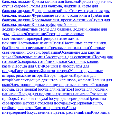
балкона, лоджии
Кресла-мешки для балкона
Кресла подвесные,
стулья садовые
Столы для балкона, лоджии
Шкафы для
балкона, лоджии
Дверцы жалюзийные
Системы хранения для
балкона, лоджии
Журнальные столы, столы-книги
Тумбы для
балкона, лоджии
Кресла-качалки, кресла-маятники
Стулья для
балкона, лоджии
Кресла, пуфы для балкона,
лоджии
Компактные столы для балкона, лоджии
Товары для
дома, бакалея
Освещение
Люстры, потолочные
светильники
Торшеры
Прикроватные лампы,
ночники
Настольные лампы
Споты
Настенные светильники,
бра
Точечные светильники
Трековые светильники
Уличные
светильники, фонари, бра
Лампы
Освещение для картин,
зеркал
Кольцевые лампы
Аксессуары для освещения
Посуда для
готовки
Сковороды, сотейники, воки
Кастрюли, ковши,
казаны
Посуда для СВЧ
Крышки и аксессуары для
посуды
Гастроемкости
Жалюзи, шторы
Жалюзи, рулонные
шторы, римские шторы
Шторы, гардины
Карнизы для
штор
Комплектующие для штор, карнизов, жалюзи
Пленки для
окон
Электроприводные солнцезащитные системы
Столовая
посуда, сервировка
Посуда для напитков
Посуда для горячих
напитков
Посуда для подачи и хранения напитков
Столовые
приборы
Столовая посуда
Посуда для сервировки
Предметы
сервировки
Детская столовая посуда
Декор
Зеркала
Кашпо,
стойки для цветов
Картины, постеры
Часы
интерьерные
Искусственные цветы, растения
Вазы
Ключницы,