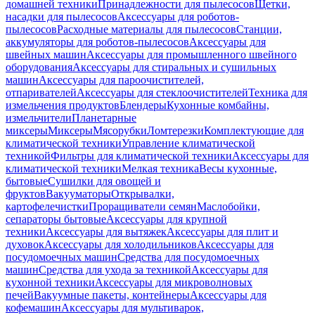
домашней техники
Принадлежности для пылесосов
Щетки,
насадки для пылесосов
Аксессуары для роботов-
пылесосов
Расходные материалы для пылесосов
Станции,
аккумуляторы для роботов-пылесосов
Аксессуары для
швейных машин
Аксессуары для промышленного швейного
оборудования
Аксессуары для стиральных и сушильных
машин
Аксессуары для пароочистителей,
отпаривателей
Аксессуары для стеклоочистителей
Техника для
измельчения продуктов
Блендеры
Кухонные комбайны,
измельчители
Планетарные
миксеры
Миксеры
Мясорубки
Ломтерезки
Комплектующие для
климатической техники
Управление климатической
техникой
Фильтры для климатической техники
Аксессуары для
климатической техники
Мелкая техника
Весы кухонные,
бытовые
Сушилки для овощей и
фруктов
Вакууматоры
Открывалки,
картофелечистки
Проращиватели семян
Маслобойки,
сепараторы бытовые
Аксессуары для крупной
техники
Аксессуары для вытяжек
Аксессуары для плит и
духовок
Аксессуары для холодильников
Аксессуары для
посудомоечных машин
Средства для посудомоечных
машин
Средства для ухода за техникой
Аксессуары для
кухонной техники
Аксессуары для микроволновых
печей
Вакуумные пакеты, контейнеры
Аксессуары для
кофемашин
Аксессуары для мультиварок,