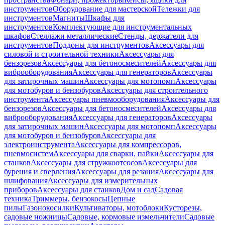
инструментов
Оборудование для мастерской
Тележки для
инструментов
Магниты
Шкафы для
инструментов
Комплектующие для инструментальных
шкафов
Стеллажи металлические
Стенды, держатели для
инструментов
Поддоны для инструментов
Аксессуары для
силовой и строительной техники
Аксессуары для
бензорезов
Аксессуары для бетоносмесителей
Аксессуары для
виброоборудования
Аксессуары для генераторов
Аксессуары
для затирочных машин
Аксессуары для мотопомп
Аксессуары
для мотобуров и бензобуров
Аксессуары для строительного
инструмента
Аксессуары пневмооборудования
Аксессуары для
бензорезов
Аксессуары для бетоносмесителей
Аксессуары для
виброоборудования
Аксессуары для генераторов
Аксессуары
для затирочных машин
Аксессуары для мотопомп
Аксессуары
для мотобуров и бензобуров
Аксессуары для
электроинструмента
Аксессуары для компрессоров,
пневмосистем
Аксессуары для сварки, пайки
Аксессуары для
станков
Аксессуары для стружкоотсосов
Аксессуары для
бурения и сверления
Аксессуары для резания
Аксессуары для
шлифования
Аксессуары для измерительных
приборов
Аксессуары для станков
Дом и сад
Садовая
техника
Триммеры, бензокосы
Цепные
пилы
Газонокосилки
Культиваторы, мотоблоки
Кусторезы,
садовые ножницы
Садовые, кормовые измельчители
Садовые