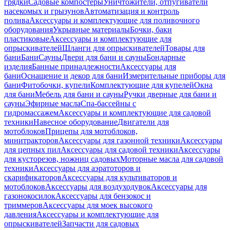
грядки
Садовые компостеры
Уничтожители, отпугиватели
насекомых и грызунов
Автоматизация и контроль
полива
Аксессуары и комплектующие для поливочного
оборудования
Укрывные материалы
Бочки, баки
пластиковые
Аксессуары и комплектующие для
опрыскивателей
Шланги для опрыскивателей
Товары для
бани
Бани
Сауны
Двери для бани и сауны
Бондарные
изделия
Банные принадлежности
Аксессуары для
бани
Оснащение и декор для бани
Измерительные приборы для
бани
Фитобочки, купели
Комплектующие для купелей
Окна
для бани
Мебель для бани и сауны
Ручки дверные для бани и
сауны
Эфирные масла
Спа-бассейны с
гидромассажем
Аксессуары и комплектующие для садовой
техники
Навесное оборудование
Двигатели для
мотоблоков
Прицепы для мотоблоков,
минитракторов
Аксессуары для газонной техники
Аксессуары
для цепных пил
Аксессуары для садовой техники
Аксессуары
для кусторезов, ножниц садовых
Моторные масла для садовой
техники
Аксессуары для аэратоторов и
скарификаторов
Аксессуары для культиваторов и
мотоблоков
Аксессуары для воздуходувок
Аксессуары для
газонокосилок
Аксессуары для бензокос и
триммеров
Аксессуары для моек высокого
давления
Аксессуары и комплектующие для
опрыскивателей
Запчасти для садовых