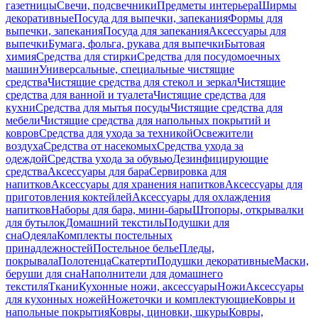
газетницы
Свечи, подсвечники
Предметы интерьера
Ширмы
декоративные
Посуда для выпечки, запекания
Формы для
выпечки, запекания
Посуда для запекания
Аксессуары для
выпечки
Бумага, фольга, рукава для выпечки
Бытовая
химия
Средства для стирки
Средства для посудомоечных
машин
Универсальные, специальные чистящие
средства
Чистящие средства для стекол и зеркал
Чистящие
средства для ванной и туалета
Чистящие средства для
кухни
Средства для мытья посуды
Чистящие средства для
мебели
Чистящие средства для напольных покрытий и
ковров
Средства для ухода за техникой
Освежители
воздуха
Средства от насекомых
Средства ухода за
одеждой
Средства ухода за обувью
Дезинфицирующие
средства
Аксессуары для бара
Сервировка для
напитков
Аксессуары для хранения напитков
Аксессуары для
приготовления коктейлей
Аксессуары для охлаждения
напитков
Наборы для бара, мини-бары
Штопоры, открывалки
для бутылок
Домашний текстиль
Подушки для
сна
Одеяла
Комплекты постельных
принадлежностей
Постельное белье
Пледы,
покрывала
Полотенца
Скатерти
Подушки декоративные
Маски,
беруши для сна
Наполнители для домашнего
текстиля
Ткани
Кухонные ножи, аксессуары
Ножи
Аксессуары
для кухонных ножей
Ножеточки и комплектующие
Ковры и
напольные покрытия
Ковры, циновки, шкуры
Ковры,