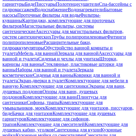
гарнитуры
Биде
Писсуары
Полотенцесушители
Спа-бассейны с
гидромассажем
Водоснабжение
Водонагреватели
Бытовые
насосы
Проточные фильтры для воды
Фильтры-
кувшины
Картриджи, комплектующие для проточных
фильтров
Магистральные фильтры, системы
сантехнические
Аксессуары для магистральных фильтров,
систем сантехнических
Трубы полипропиленовые
Фитинги
полипропиленовые
Расширительные баки,
гидроаккумуляторы
Обустройство ванной комнаты и
туалета
Мебель для ванной
Зеркала для ванной
Аксессуары для
ванной и туалета
Сиденья и чехлы для унитаза
Шторки,
карнизы для ванны
Стеклянные, пластиковые шторки для
ванны
Наборы для ванной и туалета
Зеркала
косметические
Сиденья для ванны
Коврики для ванной и
туалета
Экран-дверки в туалет
Комплектующие для мебели в
ванную
Комплектующие для сантехники
Экраны для ванн,
душевых поддонов
Опоры для ванн, душевых
поддонов
Комплектующие для ванн
Плинтусы для
сантехники
Сифоны, трапы
Комплектующие для
умывальников, моек
Комплектующие для унитазов, писсуаров,
биде
Бачки для унитазов
Комплектующие для душевых
гарнитуров
Комплектующие для сифонов,
трапов
Комплектующие для смесителей
Комплектующие для
душевых кабин, уголков
Сантехника для кухни
Кухонные
мойки
Кухонные мойки со смесителями
Смесители для