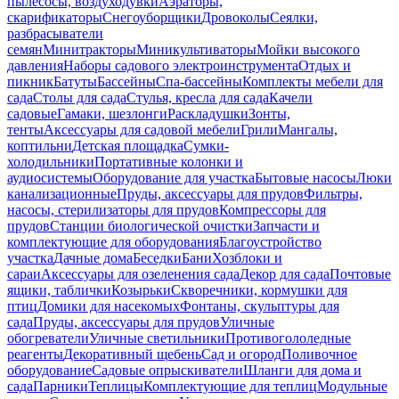
пылесосы, воздуходувки
Аэраторы,
скарификаторы
Снегоуборщики
Дровоколы
Сеялки,
разбрасыватели
семян
Минитракторы
Миникультиваторы
Мойки высокого
давления
Наборы садового электроинструмента
Отдых и
пикник
Батуты
Бассейны
Спа-бассейны
Комплекты мебели для
сада
Столы для сада
Стулья, кресла для сада
Качели
садовые
Гамаки, шезлонги
Раскладушки
Зонты,
тенты
Аксессуары для садовой мебели
Грили
Мангалы,
коптильни
Детская площадка
Сумки-
холодильники
Портативные колонки и
аудиосистемы
Оборудование для участка
Бытовые насосы
Люки
канализационные
Пруды, аксессуары для прудов
Фильтры,
насосы, стерилизаторы для прудов
Компрессоры для
прудов
Станции биологической очистки
Запчасти и
комплектующие для оборудования
Благоустройство
участка
Дачные дома
Беседки
Бани
Хозблоки и
сараи
Аксессуары для озеленения сада
Декор для сада
Почтовые
ящики, таблички
Козырьки
Скворечники, кормушки для
птиц
Домики для насекомых
Фонтаны, скульптуры для
сада
Пруды, аксессуары для прудов
Уличные
обогреватели
Уличные светильники
Противогололедные
реагенты
Декоративный щебень
Сад и огород
Поливочное
оборудование
Садовые опрыскиватели
Шланги для дома и
сада
Парники
Теплицы
Комплектующие для теплиц
Модульные