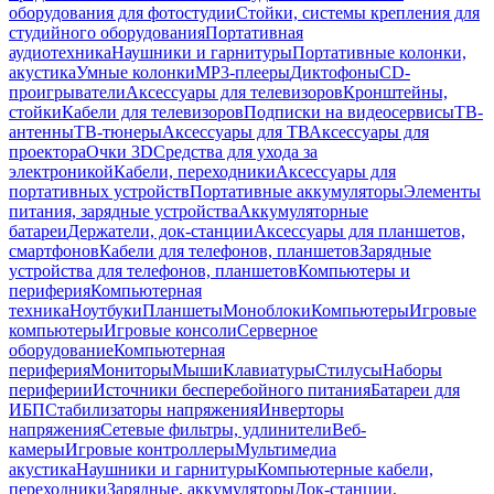
оборудования для фотостудии
Стойки, системы крепления для
студийного оборудования
Портативная
аудиотехника
Наушники и гарнитуры
Портативные колонки,
акустика
Умные колонки
MP3-плееры
Диктофоны
CD-
проигрыватели
Аксессуары для телевизоров
Кронштейны,
стойки
Кабели для телевизоров
Подписки на видеосервисы
ТВ-
антенны
ТВ-тюнеры
Аксессуары для ТВ
Аксессуары для
проектора
Очки 3D
Средства для ухода за
электроникой
Кабели, переходники
Аксессуары для
портативных устройств
Портативные аккумуляторы
Элементы
питания, зарядные устройства
Аккумуляторные
батареи
Держатели, док-станции
Аксессуары для планшетов,
смартфонов
Кабели для телефонов, планшетов
Зарядные
устройства для телефонов, планшетов
Компьютеры и
периферия
Компьютерная
техника
Ноутбуки
Планшеты
Моноблоки
Компьютеры
Игровые
компьютеры
Игровые консоли
Серверное
оборудование
Компьютерная
периферия
Мониторы
Мыши
Клавиатуры
Стилусы
Наборы
периферии
Источники бесперебойного питания
Батареи для
ИБП
Стабилизаторы напряжения
Инверторы
напряжения
Сетевые фильтры, удлинители
Веб-
камеры
Игровые контроллеры
Мультимедиа
акустика
Наушники и гарнитуры
Компьютерные кабели,
переходники
Зарядные, аккумуляторы
Док-станции,