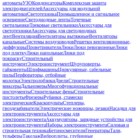
автоматы
УЗО
Конденсаторы
Комплексная защита
электродвигателей
Аксессуары для модульной
автоматики
Светотехника
Промышленное и сигнальное
освещение
Светодиодные ленты
Точечные
светильники
Трековые светильники
Аксессуары для
светотехники
Аксессуары для светодиодных
лент
Вентиляция
Вентиляторы вытяжные
Вентиляторы
канальные
Системы воздуховодов
Решетки вентиляционные,
диффузоры
Проветриватели
Люки
Люки ревизионные
Люки
под плитку
Люки напольные
Люки под
покраску
Строительный
инструмент
Электроинструмент
Шуруповерты,
гайковерты
Шлифмашины
Циркулярные, сабельные
пилы
Перфораторы, отбойные
молотки
Электролобзики
Дрели
Строительные
миксеры
Дальномеры
Многофункциональные
инструменты
Строительные фены
Строительные
пистолеты
Фрезеры
Рубанки, стамески
электрические
Краскопульты
Степлеры,
гвоздезабиватели
Электрические ножницы, резаки
Насадки для
электроинструмента
Аксессуары для
электроинструмента
Аккумуляторы, зарядные устройства для
электроинструмента
Наборы электроинструмента
Силовая и
строительная техника
Бетоносмесители
Генераторы
Тали,
тельферы
Такелаж
Виброплиты, глубинные