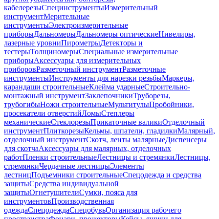
кабелерезы
Специнструменты
Измерительный
инструмент
Мерительные
инструменты
Электроизмерительные
приборы
Дальномеры
Дальномеры оптические
Нивелиры,
лазерные уровни
Пирометры
Детекторы и
тестеры
Толщиномеры
Специальные измерительные
приборы
Аксессуары для измерительных
приборов
Разметочный инструмент
Разметочные
инструменты
Инструменты для нарезки резьбы
Маркеры,
карандаши строительные
Клейма ударные
Строительно-
монтажный инструмент
Заклепочники
Труборезы,
трубогибы
Ножи строительные
Мультитулы
Пробойники,
просекатели отверстий
Ломы
Степлеры
механические
Стеклорезы
Прикаточные валики
Отделочный
инструмент
Плиткорезы
Кельмы, шпатели, гладилки
Малярный,
отделочный инструмент
Скотч, ленты малярные
Диспенсеры
для скотча
Аксессуары для малярных, отделочных
работ
Пленки строительные
Лестницы и стремянки
Лестницы,
стремянки
Чердачные лестницы
Элементы
лестниц
Подъемники строительные
Спецодежда и средства
защиты
Средства индивидуальной
защиты
Огнетушители
Сумки, пояса для
инструментов
Производственная
одежда
Спецодежда
Спецобувь
Организация рабочего
пространства
Фонари, прожекторы
Кейсы, ящики для