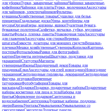
для уборки
Турки, заварочные чайники
Чайники заварочные,
кофейники
Чайники для плиты
Турки, молочники
Аксессуары
для чайников, электрочайников
Фильтры-
кувшины
Хозяйственные товары
Сушилки для белья,
прищепки
Гладильные доски
Урны, контейнеры для
мусора
Органайзеры, корзины, ящики
Туалетная бумага,
бумажные полотенца
Салфетки, мочалки, губки, мусорные
пакеты
Фольга, пленка, пакеты
Упаковочная тара
Аксессуары
для глажения
Аксессуары для стирки
Веревки,
шпагаты
Емкости, дозаторы для моющих средств
Вешалки-
плечики
Мешки хозяйственные
Сувениры
Копилки
Картины,
постеры
Фотоальбомы
Рамки для фотографий,
картин
Предметы интерьера
Шкатулки, подставки для
украшений
Статуэтки
Магниты
сувенирные
Иконы
Праздничный декор
Товары для
праздника
Елки
Аксессуары для елей новогодних
Новогодние
украшения
Светодиодные гирлянды, декорации
Светодиодные
фигуры, игрушки
Временные
татуировки
Фотобутафория
Товары для
маскарада
Подарки
Подарки, подарочные наборы
Подарочные
наборы косметики для лица и тела
Наборы для
бритья
Оформление подарков
Сантехника и
водоснабжение
Сантехника
Душевые кабины, поддоны,
двери
Ванны
Унитазы
Умывальники
Умывальники со
смесителями
Смесители
Душевые панели,