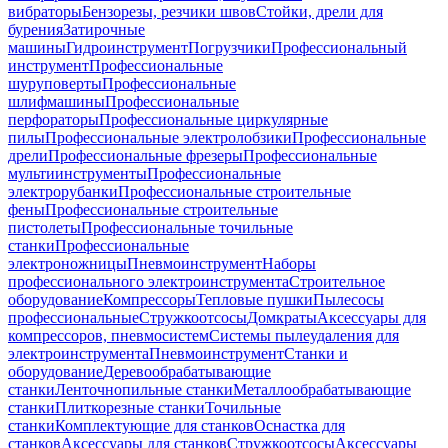
вибраторы
Бензорезы, резчики швов
Стойки, дрели для
бурения
Затирочные
машины
Гидроинструмент
Погрузчики
Профессиональный
инструмент
Профессиональные
шуруповерты
Профессиональные
шлифмашины
Профессиональные
перфораторы
Профессиональные циркулярные
пилы
Профессиональные электролобзики
Профессиональные
дрели
Профессиональные фрезеры
Профессиональные
мультиинструменты
Профессиональные
электрорубанки
Профессиональные строительные
фены
Профессиональные строительные
пистолеты
Профессиональные точильные
станки
Профессиональные
электроножницы
Пневмоинструмент
Наборы
профессионального электроинструмента
Строительное
оборудование
Компрессоры
Тепловые пушки
Пылесосы
профессиональные
Стружкоотсосы
Домкраты
Аксессуары для
компрессоров, пневмосистем
Системы пылеудаления для
электроинструмента
Пневмоинструмент
Станки и
оборудование
Деревообрабатывающие
станки
Ленточнопильные станки
Металлообрабатывающие
станки
Плиткорезные станки
Точильные
станки
Комплектующие для станков
Оснастка для
станков
Аксессуары для станков
Стружкоотсосы
Аксессуары