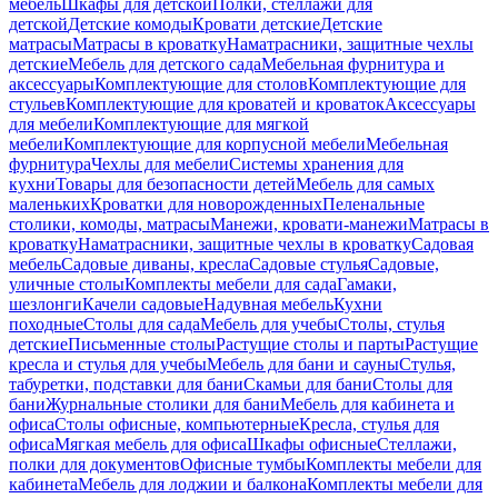
мебель
Шкафы для детской
Полки, стеллажи для
детской
Детские комоды
Кровати детские
Детские
матрасы
Матрасы в кроватку
Наматрасники, защитные чехлы
детские
Мебель для детского сада
Мебельная фурнитура и
аксессуары
Комплектующие для столов
Комплектующие для
стульев
Комплектующие для кроватей и кроваток
Аксессуары
для мебели
Комплектующие для мягкой
мебели
Комплектующие для корпусной мебели
Мебельная
фурнитура
Чехлы для мебели
Системы хранения для
кухни
Товары для безопасности детей
Мебель для самых
маленьких
Кроватки для новорожденных
Пеленальные
столики, комоды, матрасы
Манежи, кровати-манежи
Матрасы в
кроватку
Наматрасники, защитные чехлы в кроватку
Садовая
мебель
Садовые диваны, кресла
Садовые стулья
Садовые,
уличные столы
Комплекты мебели для сада
Гамаки,
шезлонги
Качели садовые
Надувная мебель
Кухни
походные
Столы для сада
Мебель для учебы
Столы, стулья
детские
Письменные столы
Растущие столы и парты
Растущие
кресла и стулья для учебы
Мебель для бани и сауны
Стулья,
табуретки, подставки для бани
Скамьи для бани
Столы для
бани
Журнальные столики для бани
Мебель для кабинета и
офиса
Столы офисные, компьютерные
Кресла, стулья для
офиса
Мягкая мебель для офиса
Шкафы офисные
Стеллажи,
полки для документов
Офисные тумбы
Комплекты мебели для
кабинета
Мебель для лоджии и балкона
Комплекты мебели для