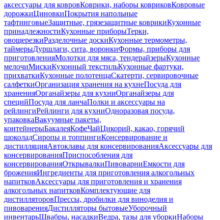
аксессуары для ковров
Коврики, наборы ковриков
Ковровые
дорожки
Циновки
Покрытия напольные
тафтинговые
Защитные, грязезащитные коврики
Кухонные
принадлежности
Кухонные приборы
Терки,
овощерезки
Разделочные доски
Кухонные термометры,
таймеры
Дуршлаги, сита, воронки
Формы, приборы для
приготовления
Молотки для мяса, тендерайзеры
Кухонные
мелочи
Миски
Кухонный текстиль
Кухонные фартуки,
прихватки
Кухонные полотенца
Скатерти, сервировочные
салфетки
Организация хранения на кухне
Посуда для
хранения
Органайзеры для кухни
Органайзеры для
специй
Посуда для ланча
Полки и аксессуары на
рейлинги
Рейлинги для кухни
Одноразовая посуда,
упаковка
Вакуумные пакеты,
контейнеры
Бакалея
Кофе
Чай
Цикорий, какао, горячий
шоколад
Сиропы и топпинги
Консервирование и
дистилляция
Автоклавы для консервирования
Аксессуары для
консервирования
Приспособления для
консервирования
Открывалки
Пивоварни
Емкости для
брожения
Ингредиенты для приготовления алкогольных
напитков
Аксессуары для приготовления и хранения
алкогольных напитков
Комплектующие для
дистилляторов
Прессы, дробилки для виноделия и
пивоварения
Дистилляторы бытовые
Уборочный
инвентарь
Швабры, насадки
Ведра, тазы для уборки
Наборы