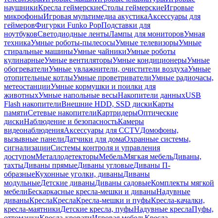
наушники
Кресла геймерские
Столы геймерские
Игровые
микрофоны
Игровая мультимедиа акустика
Аксессуары для
геймеров
Фигурки Funko Pop
Подставки для
ноутбуков
Светодиодные ленты
Лампы для мониторов
Умная
техника
Умные роботы-пылесосы
Умные телевизоры
Умные
стиральные машины
Умные чайники
Умные роботы
кулинарные
Умные вентиляторы
Умные кондиционеры
Умные
обогреватели
Умные увлажнители, очистители воздуха
Умные
отопительные котлы
Умные проветриватели
Умные радиочасы,
метеостанции
Умные кормушки и поилки для
животных
Умные напольные весы
Накопители данных
USB
Flash накопители
Внешние HDD, SSD диски
Карты
памяти
Сетевые накопители
Картридеры
Оптические
диски
Наблюдение и безопасность
Камеры
видеонаблюдения
Аксессуары для CCTV
Домофоны,
вызывные панели
Датчики для дома
Охранные системы,
сигнализации
Системы контроля и управления
доступом
Металлодетекторы
Мебель
Мягкая мебель
Диваны,
тахты
Диваны прямые
Диваны угловые
Диваны П-
образные
Кухонные уголки, диваны
Диваны
модульные
Детские диваны
Диваны садовые
Комплекты мягкой
мебели
Бескаркасные кресла-мешки и диваны
Надувные
диваны
Кресла
Кресла
Кресла-мешки и пуфы
Кресла-качалки,
кресла-маятники
Детские кресла, пуфы
Надувные кресла
Пуфы,
оттоманки
Кресла-кровати
Игровая мебель
Кресла