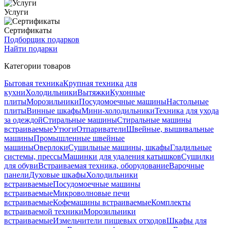
Услуги
Сертификаты
Подборщик подарков
Найти подарки
Категории товаров
Бытовая техника
Крупная техника для
кухни
Холодильники
Вытяжки
Кухонные
плиты
Морозильники
Посудомоечные машины
Настольные
плиты
Винные шкафы
Мини-холодильники
Техника для ухода
за одеждой
Стиральные машины
Стиральные машины
встраиваемые
Утюги
Отпариватели
Швейные, вышивальные
машины
Промышленные швейные
машины
Оверлоки
Сушильные машины, шкафы
Гладильные
системы, прессы
Машинки для удаления катышков
Сушилки
для обуви
Встраиваемая техника, оборудование
Варочные
панели
Духовые шкафы
Холодильники
встраиваемые
Посудомоечные машины
встраиваемые
Микроволновые печи
встраиваемые
Кофемашины встраиваемые
Комплекты
встраиваемой техники
Морозильники
встраиваемые
Измельчители пищевых отходов
Шкафы для