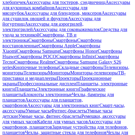
хлебопечек
Аксессуары для тостеров, сэндвичниц
Аксессуары
для кухонных комбайнов
Аксессуары для
мясорубок
Аксессуары для блендеров, миксеров
Аксессуары
для сушилок овощей и фруктов
Аксессуары для
йогуртниц
Аксессуары для аэрогрилей,
электрогрилей
Аксессуары для соковыжималок
Средства для
ухода за техникой
Смартфоны, ТВ и
электроника
Смартфоны
Смартфоны
Смартфоны
восстановленные
Смартфоны Apple
Смартфоны
Xiaomi
Смартфоны Samsung
Смартфоны Honor
Смартфоны
Huawei
Смартфоны POCO
Смартфоны Infinix
Смартфоны
Tecno
Смартфоны Realme
Смартфоны Samsung Galaxy S26
series
Кнопочные телефоны
Складные смартфоны
Телевизоры,
мониторы
Телевизоры
Мониторы
Мониторы-телевизоры
ТВ-
приставки и медиаплееры
Проекторы
Проекционные
экраны
Профессиональные дисплеи
Планшеты, электронные
книги
Планшеты
Электронные книги
Графические
планшеты
Блокноты электронные
Чехлы, бамперы для
планшетов
Аксессуары для планшетов,
смартфонов
Аксессуары для электронных книг
Смарт-часы,
аксессуары
Умные часы
Фитнес-браслеты
Умные часы
детские
Умные часы, фитнес-браслеты
Ремешки, аксессуары
для умных часов
Кабели для умных часов
Аксессуары для
смартфонов, планшетов
Зарядные устройства для телефонов,
планшетов
Чехлы, защитные стекла для телефонов
Чехлы для