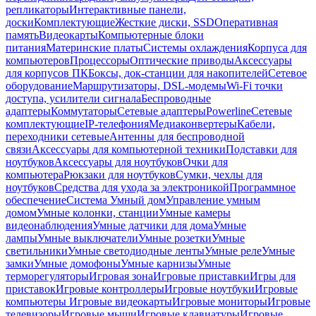
репликаторы
Интерактивные панели,
доски
Комплектующие
Жесткие диски, SSD
Оперативная
память
Видеокарты
Компьютерные блоки
питания
Материнские платы
Системы охлаждения
Корпуса для
компьютеров
Процессоры
Оптические приводы
Аксессуары
для корпусов ПК
Боксы, док-станции для накопителей
Сетевое
оборудование
Маршрутизаторы, DSL-модемы
Wi-Fi точки
доступа, усилители сигнала
Беспроводные
адаптеры
Коммутаторы
Сетевые адаптеры
Powerline
Сетевые
комплектующие
IP-телефония
Медиаконвертеры
Кабели,
переходники сетевые
Антенны для беспроводной
связи
Аксессуары для компьютерной техники
Подставки для
ноутбуков
Аксессуары для ноутбуков
Очки для
компьютера
Рюкзаки для ноутбуков
Сумки, чехлы для
ноутбуков
Средства для ухода за электроникой
Программное
обеспечение
Система Умный дом
Управление умным
домом
Умные колонки, станции
Умные камеры
видеонаблюдения
Умные датчики для дома
Умные
лампы
Умные выключатели
Умные розетки
Умные
светильники
Умные светодиодные ленты
Умные реле
Умные
замки
Умные домофоны
Умные карнизы
Умные
терморегуляторы
Игровая зона
Игровые приставки
Игры для
приставок
Игровые контроллеры
Игровые ноутбуки
Игровые
компьютеры
Игровые видеокарты
Игровые мониторы
Игровые
телевизоры
Игровые мыши
Игровые клавиатуры
Игровые