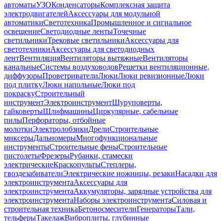
автоматы
УЗО
Конденсаторы
Комплексная защита
электродвигателей
Аксессуары для модульной
автоматики
Светотехника
Промышленное и сигнальное
освещение
Светодиодные ленты
Точечные
светильники
Трековые светильники
Аксессуары для
светотехники
Аксессуары для светодиодных
лент
Вентиляция
Вентиляторы вытяжные
Вентиляторы
канальные
Системы воздуховодов
Решетки вентиляционные,
диффузоры
Проветриватели
Люки
Люки ревизионные
Люки
под плитку
Люки напольные
Люки под
покраску
Строительный
инструмент
Электроинструмент
Шуруповерты,
гайковерты
Шлифмашины
Циркулярные, сабельные
пилы
Перфораторы, отбойные
молотки
Электролобзики
Дрели
Строительные
миксеры
Дальномеры
Многофункциональные
инструменты
Строительные фены
Строительные
пистолеты
Фрезеры
Рубанки, стамески
электрические
Краскопульты
Степлеры,
гвоздезабиватели
Электрические ножницы, резаки
Насадки для
электроинструмента
Аксессуары для
электроинструмента
Аккумуляторы, зарядные устройства для
электроинструмента
Наборы электроинструмента
Силовая и
строительная техника
Бетоносмесители
Генераторы
Тали,
тельферы
Такелаж
Виброплиты, глубинные