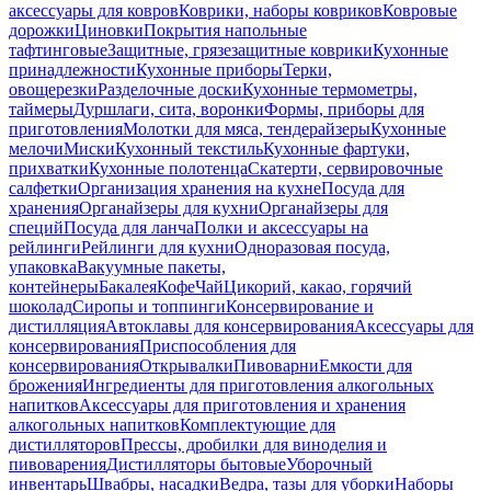
аксессуары для ковров
Коврики, наборы ковриков
Ковровые
дорожки
Циновки
Покрытия напольные
тафтинговые
Защитные, грязезащитные коврики
Кухонные
принадлежности
Кухонные приборы
Терки,
овощерезки
Разделочные доски
Кухонные термометры,
таймеры
Дуршлаги, сита, воронки
Формы, приборы для
приготовления
Молотки для мяса, тендерайзеры
Кухонные
мелочи
Миски
Кухонный текстиль
Кухонные фартуки,
прихватки
Кухонные полотенца
Скатерти, сервировочные
салфетки
Организация хранения на кухне
Посуда для
хранения
Органайзеры для кухни
Органайзеры для
специй
Посуда для ланча
Полки и аксессуары на
рейлинги
Рейлинги для кухни
Одноразовая посуда,
упаковка
Вакуумные пакеты,
контейнеры
Бакалея
Кофе
Чай
Цикорий, какао, горячий
шоколад
Сиропы и топпинги
Консервирование и
дистилляция
Автоклавы для консервирования
Аксессуары для
консервирования
Приспособления для
консервирования
Открывалки
Пивоварни
Емкости для
брожения
Ингредиенты для приготовления алкогольных
напитков
Аксессуары для приготовления и хранения
алкогольных напитков
Комплектующие для
дистилляторов
Прессы, дробилки для виноделия и
пивоварения
Дистилляторы бытовые
Уборочный
инвентарь
Швабры, насадки
Ведра, тазы для уборки
Наборы