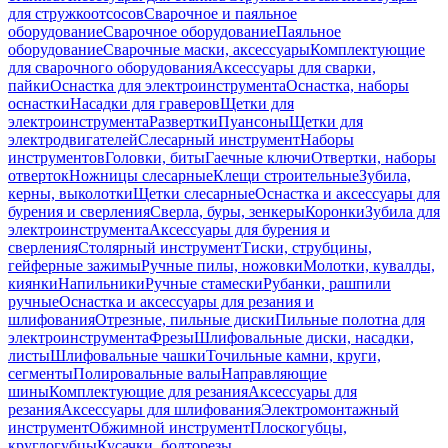
для стружкоотсосов
Сварочное и паяльное
оборудование
Сварочное оборудование
Паяльное
оборудование
Сварочные маски, аксессуары
Комплектующие
для сварочного оборудования
Аксессуары для сварки,
пайки
Оснастка для электроинструмента
Оснастка, наборы
оснастки
Насадки для граверов
Щетки для
электроинструмента
Развертки
Пуансоны
Щетки для
электродвигателей
Слесарный инструмент
Наборы
инструментов
Головки, биты
Гаечные ключи
Отвертки, наборы
отверток
Ножницы слесарные
Клещи строительные
Зубила,
керны, выколотки
Щетки слесарные
Оснастка и аксессуары для
бурения и сверления
Сверла, буры, зенкеры
Коронки
Зубила для
электроинструмента
Аксессуары для бурения и
сверления
Столярный инструмент
Тиски, струбцины,
гейферные зажимы
Ручные пилы, ножовки
Молотки, кувалды,
киянки
Напильники
Ручные стамески
Рубанки, рашпили
ручные
Оснастка и аксессуары для резания и
шлифования
Отрезные, пильные диски
Пильные полотна для
электроинструмента
Фрезы
Шлифовальные диски, насадки,
листы
Шлифовальные чашки
Точильные камни, круги,
сегменты
Полировальные валы
Направляющие
шины
Комплектующие для резания
Аксессуары для
резания
Аксессуары для шлифования
Электромонтажный
инструмент
Обжимной инструмент
Плоскогубцы,
круглогубцы
Кусачки, болторезы,