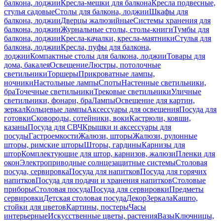
балкона, лоджии
Кресла-мешки для балкона
Кресла подвесные,
стулья садовые
Столы для балкона, лоджии
Шкафы для
балкона, лоджии
Дверцы жалюзийные
Системы хранения для
балкона, лоджии
Журнальные столы, столы-книги
Тумбы для
балкона, лоджии
Кресла-качалки, кресла-маятники
Стулья для
балкона, лоджии
Кресла, пуфы для балкона,
лоджии
Компактные столы для балкона, лоджии
Товары для
дома, бакалея
Освещение
Люстры, потолочные
светильники
Торшеры
Прикроватные лампы,
ночники
Настольные лампы
Споты
Настенные светильники,
бра
Точечные светильники
Трековые светильники
Уличные
светильники, фонари, бра
Лампы
Освещение для картин,
зеркал
Кольцевые лампы
Аксессуары для освещения
Посуда для
готовки
Сковороды, сотейники, воки
Кастрюли, ковши,
казаны
Посуда для СВЧ
Крышки и аксессуары для
посуды
Гастроемкости
Жалюзи, шторы
Жалюзи, рулонные
шторы, римские шторы
Шторы, гардины
Карнизы для
штор
Комплектующие для штор, карнизов, жалюзи
Пленки для
окон
Электроприводные солнцезащитные системы
Столовая
посуда, сервировка
Посуда для напитков
Посуда для горячих
напитков
Посуда для подачи и хранения напитков
Столовые
приборы
Столовая посуда
Посуда для сервировки
Предметы
сервировки
Детская столовая посуда
Декор
Зеркала
Кашпо,
стойки для цветов
Картины, постеры
Часы
интерьерные
Искусственные цветы, растения
Вазы
Ключницы,