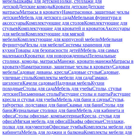
мебель
Шкафы для детской
Полки, стеллажи для
детской
Детские комоды
Кровати детские
Детские
матрасы
Матрасы в кроватку
Наматрасники, защитные чехлы
детские
Мебель для детского сада
Мебельная фурнитура и
аксессуары
Комплектующие для столов
Комплектующие для
стульев
Комплектующие для кроватей и кроваток
Аксессуары
для мебели
Комплектующие для мягкой
мебели
Комплектующие для корпусной мебели
Мебельная
фурнитура
Чехлы для мебели
Системы хранения для
кухни
Товары для безопасности детей
Мебель для самых
маленьких
Кроватки для новорожденных
Пеленальные
столики, комоды, матрасы
Манежи, кровати-манежи
Матрасы в
кроватку
Наматрасники, защитные чехлы в кроватку
Садовая
мебель
Садовые диваны, кресла
Садовые стулья
Садовые,
уличные столы
Комплекты мебели для сада
Гамаки,
шезлонги
Качели садовые
Надувная мебель
Кухни
походные
Столы для сада
Мебель для учебы
Столы, стулья
детские
Письменные столы
Растущие столы и парты
Растущие
кресла и стулья для учебы
Мебель для бани и сауны
Стулья,
табуретки, подставки для бани
Скамьи для бани
Столы для
бани
Журнальные столики для бани
Мебель для кабинета и
офиса
Столы офисные, компьютерные
Кресла, стулья для
офиса
Мягкая мебель для офиса
Шкафы офисные
Стеллажи,
полки для документов
Офисные тумбы
Комплекты мебели для
кабинета
Мебель для лоджии и балкона
Комплекты мебели для