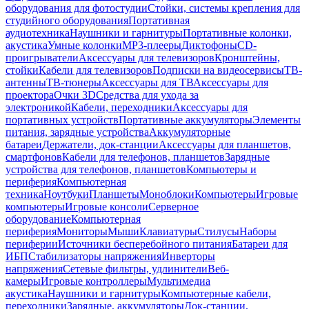
оборудования для фотостудии
Стойки, системы крепления для
студийного оборудования
Портативная
аудиотехника
Наушники и гарнитуры
Портативные колонки,
акустика
Умные колонки
MP3-плееры
Диктофоны
CD-
проигрыватели
Аксессуары для телевизоров
Кронштейны,
стойки
Кабели для телевизоров
Подписки на видеосервисы
ТВ-
антенны
ТВ-тюнеры
Аксессуары для ТВ
Аксессуары для
проектора
Очки 3D
Средства для ухода за
электроникой
Кабели, переходники
Аксессуары для
портативных устройств
Портативные аккумуляторы
Элементы
питания, зарядные устройства
Аккумуляторные
батареи
Держатели, док-станции
Аксессуары для планшетов,
смартфонов
Кабели для телефонов, планшетов
Зарядные
устройства для телефонов, планшетов
Компьютеры и
периферия
Компьютерная
техника
Ноутбуки
Планшеты
Моноблоки
Компьютеры
Игровые
компьютеры
Игровые консоли
Серверное
оборудование
Компьютерная
периферия
Мониторы
Мыши
Клавиатуры
Стилусы
Наборы
периферии
Источники бесперебойного питания
Батареи для
ИБП
Стабилизаторы напряжения
Инверторы
напряжения
Сетевые фильтры, удлинители
Веб-
камеры
Игровые контроллеры
Мультимедиа
акустика
Наушники и гарнитуры
Компьютерные кабели,
переходники
Зарядные, аккумуляторы
Док-станции,