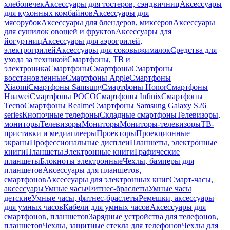
хлебопечек
Аксессуары для тостеров, сэндвичниц
Аксессуары
для кухонных комбайнов
Аксессуары для
мясорубок
Аксессуары для блендеров, миксеров
Аксессуары
для сушилок овощей и фруктов
Аксессуары для
йогуртниц
Аксессуары для аэрогрилей,
электрогрилей
Аксессуары для соковыжималок
Средства для
ухода за техникой
Смартфоны, ТВ и
электроника
Смартфоны
Смартфоны
Смартфоны
восстановленные
Смартфоны Apple
Смартфоны
Xiaomi
Смартфоны Samsung
Смартфоны Honor
Смартфоны
Huawei
Смартфоны POCO
Смартфоны Infinix
Смартфоны
Tecno
Смартфоны Realme
Смартфоны Samsung Galaxy S26
series
Кнопочные телефоны
Складные смартфоны
Телевизоры,
мониторы
Телевизоры
Мониторы
Мониторы-телевизоры
ТВ-
приставки и медиаплееры
Проекторы
Проекционные
экраны
Профессиональные дисплеи
Планшеты, электронные
книги
Планшеты
Электронные книги
Графические
планшеты
Блокноты электронные
Чехлы, бамперы для
планшетов
Аксессуары для планшетов,
смартфонов
Аксессуары для электронных книг
Смарт-часы,
аксессуары
Умные часы
Фитнес-браслеты
Умные часы
детские
Умные часы, фитнес-браслеты
Ремешки, аксессуары
для умных часов
Кабели для умных часов
Аксессуары для
смартфонов, планшетов
Зарядные устройства для телефонов,
планшетов
Чехлы, защитные стекла для телефонов
Чехлы для