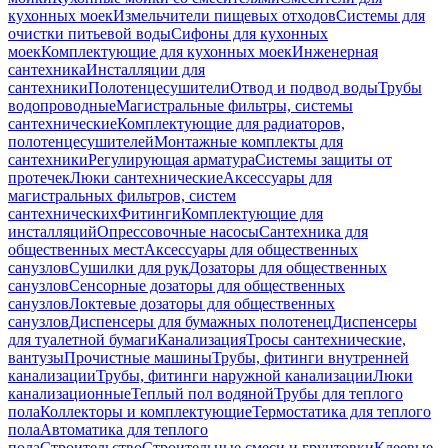
кухонных моек
Измельчители пищевых отходов
Системы для
очистки питьевой воды
Сифоны для кухонных
моек
Комплектующие для кухонных моек
Инженерная
сантехника
Инсталляции для
сантехники
Полотенцесушители
Отвод и подвод воды
Трубы
водопроводные
Магистральные фильтры, системы
сантехнические
Комплектующие для радиаторов,
полотенцесушителей
Монтажные комплекты для
сантехники
Регулирующая арматура
Системы защиты от
протечек
Люки сантехнические
Аксессуары для
магистральных фильтров, систем
сантехнических
Фитинги
Комплектующие для
инсталляций
Опрессовочные насосы
Сантехника для
общественных мест
Аксессуары для общественных
санузлов
Сушилки для рук
Дозаторы для общественных
санузлов
Сенсорные дозаторы для общественных
санузлов
Локтевые дозаторы для общественных
санузлов
Диспенсеры для бумажных полотенец
Диспенсеры
для туалетной бумаги
Канализация
Тросы сантехнические,
вантузы
Прочистные машины
Трубы, фитинги внутренней
канализации
Трубы, фитинги наружной канализации
Люки
канализационные
Теплый пол водяной
Трубы для теплого
пола
Коллекторы и комплектующие
Термостатика для теплого
пола
Автоматика для теплого
пола
Строительство
Строительные смеси и грунтовки
Клеевые