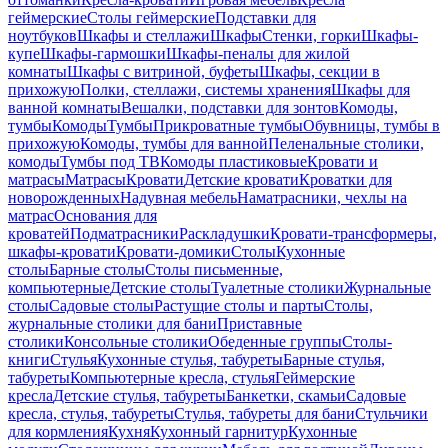
геймерские
Столы геймерские
Подставки для
ноутбуков
Шкафы и стеллажи
Шкафы
Стенки, горки
Шкафы-
купе
Шкафы-гармошки
Шкафы-пеналы для жилой
комнаты
Шкафы с витриной, буфеты
Шкафы, секции в
прихожую
Полки, стеллажи, системы хранения
Шкафы для
ванной комнаты
Вешалки, подставки для зонтов
Комоды,
тумбы
Комоды
Тумбы
Прикроватные тумбы
Обувницы, тумбы в
прихожую
Комоды, тумбы для ванной
Пеленальные столики,
комоды
Тумбы под ТВ
Комоды пластиковые
Кровати и
матрасы
Матрасы
Кровати
Детские кровати
Кроватки для
новорожденных
Надувная мебель
Наматрасники, чехлы на
матрас
Основания для
кроватей
Подматрасники
Раскладушки
Кровати-трансформеры,
шкафы-кровати
Кровати-домики
Столы
Кухонные
столы
Барные столы
Столы письменные,
компьютерные
Детские столы
Туалетные столики
Журнальные
столы
Садовые столы
Растущие столы и парты
Столы,
журнальные столики для бани
Приставные
столики
Консольные столики
Обеденные группы
Столы-
книги
Стулья
Кухонные стулья, табуреты
Барные стулья,
табуреты
Компьютерные кресла, стулья
Геймерские
кресла
Детские стулья, табуреты
Банкетки, скамьи
Садовые
кресла, стулья, табуреты
Стулья, табуреты для бани
Стульчики
для кормления
Кухня
Кухонный гарнитур
Кухонные