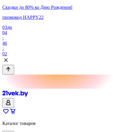
Скидки до 80% ко Дню Рождения!
промокод HAPPY22
03
дн
04
:
46
:
02
Каталог товаров