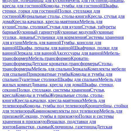
модули
Столешницы для кухни
Мебель для гостиной
Диваны,
кресла для гостиной
Комоды, тумбы для гостиной
Шкафы,
стенки, горки для гостиной
Полки, стеллажи для
гостиной
Журнальные столы, столы-книги
Кресла, стулья для
дома
Кресла-качалки, кресла-маятники
Мебель для
кухни
Столы, столики
Стулья для кухни
Стулья, табуреты
барные
Кухонный гарнитур
Кухонные модули
Кухонные
уголки, диваны
Стульчики для кормления
Системы хранения
для кухни
Мебель для ванной
Тумбы, консоли для
ванной
Шкафы, пеналы для ванной
Шкафчики, полки для
ванной
Зеркала для ванной
Аксессуары для ванной
Мебель-
трансформер
Мебель-трансформер
Кровати-
трансформеры
Детские кроватки-трансформеры
Столы-
трансформеры
Мебель для спальни
Зеркала
Комплекты мебели
для спальни
Прикроватные тумбы
Комоды и тумбы для
спальни
Туалетные столики
Шкафы для спальни
Мебель для
жилых комнат
Диваны, кресла для дома
Шкафы, стенки,
секции
Полки, стеллажи, системы хранения
Стулья,
кресла
Комоды и тумбы
Журнальные столы, столы-
книги
Кресла-качалки, кресла-маятники
Мебель для
телевизора
Комоды, тумбы под телевизор
Кронштейны, стойки
для телевизора
Каминокомплекты под телевизор
Мебель для
прихожей
Секции, тумбы в прихожую
Полки и системы
хранения в прихожую
Вешалки, подставки для
зонтов
Банкетки, скамьи
Ключницы, газетницы
Детская