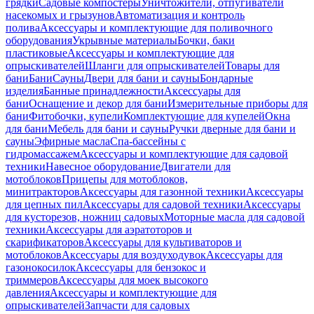
грядки
Садовые компостеры
Уничтожители, отпугиватели
насекомых и грызунов
Автоматизация и контроль
полива
Аксессуары и комплектующие для поливочного
оборудования
Укрывные материалы
Бочки, баки
пластиковые
Аксессуары и комплектующие для
опрыскивателей
Шланги для опрыскивателей
Товары для
бани
Бани
Сауны
Двери для бани и сауны
Бондарные
изделия
Банные принадлежности
Аксессуары для
бани
Оснащение и декор для бани
Измерительные приборы для
бани
Фитобочки, купели
Комплектующие для купелей
Окна
для бани
Мебель для бани и сауны
Ручки дверные для бани и
сауны
Эфирные масла
Спа-бассейны с
гидромассажем
Аксессуары и комплектующие для садовой
техники
Навесное оборудование
Двигатели для
мотоблоков
Прицепы для мотоблоков,
минитракторов
Аксессуары для газонной техники
Аксессуары
для цепных пил
Аксессуары для садовой техники
Аксессуары
для кусторезов, ножниц садовых
Моторные масла для садовой
техники
Аксессуары для аэратоторов и
скарификаторов
Аксессуары для культиваторов и
мотоблоков
Аксессуары для воздуходувок
Аксессуары для
газонокосилок
Аксессуары для бензокос и
триммеров
Аксессуары для моек высокого
давления
Аксессуары и комплектующие для
опрыскивателей
Запчасти для садовых