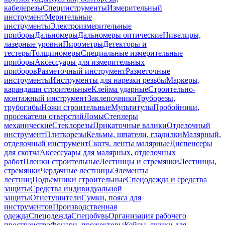
кабелерезы
Специнструменты
Измерительный
инструмент
Мерительные
инструменты
Электроизмерительные
приборы
Дальномеры
Дальномеры оптические
Нивелиры,
лазерные уровни
Пирометры
Детекторы и
тестеры
Толщиномеры
Специальные измерительные
приборы
Аксессуары для измерительных
приборов
Разметочный инструмент
Разметочные
инструменты
Инструменты для нарезки резьбы
Маркеры,
карандаши строительные
Клейма ударные
Строительно-
монтажный инструмент
Заклепочники
Труборезы,
трубогибы
Ножи строительные
Мультитулы
Пробойники,
просекатели отверстий
Ломы
Степлеры
механические
Стеклорезы
Прикаточные валики
Отделочный
инструмент
Плиткорезы
Кельмы, шпатели, гладилки
Малярный,
отделочный инструмент
Скотч, ленты малярные
Диспенсеры
для скотча
Аксессуары для малярных, отделочных
работ
Пленки строительные
Лестницы и стремянки
Лестницы,
стремянки
Чердачные лестницы
Элементы
лестниц
Подъемники строительные
Спецодежда и средства
защиты
Средства индивидуальной
защиты
Огнетушители
Сумки, пояса для
инструментов
Производственная
одежда
Спецодежда
Спецобувь
Организация рабочего
пространства
Фонари, прожекторы
Кейсы, ящики для