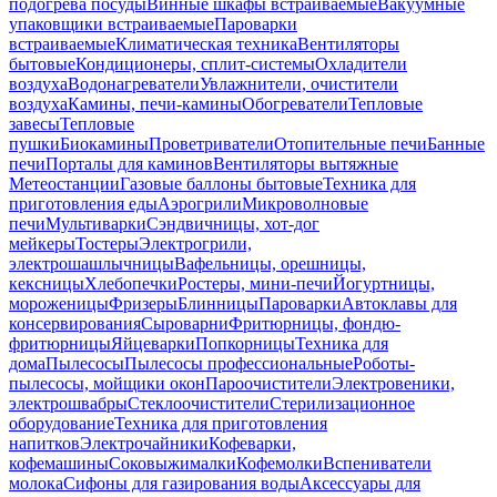
подогрева посуды
Винные шкафы встраиваемые
Вакуумные
упаковщики встраиваемые
Пароварки
встраиваемые
Климатическая техника
Вентиляторы
бытовые
Кондиционеры, сплит-системы
Охладители
воздуха
Водонагреватели
Увлажнители, очистители
воздуха
Камины, печи-камины
Обогреватели
Тепловые
завесы
Тепловые
пушки
Биокамины
Проветриватели
Отопительные печи
Банные
печи
Порталы для каминов
Вентиляторы вытяжные
Метеостанции
Газовые баллоны бытовые
Техника для
приготовления еды
Аэрогрили
Микроволновые
печи
Мультиварки
Сэндвичницы, хот-дог
мейкеры
Тостеры
Электрогрили,
электрошашлычницы
Вафельницы, орешницы,
кексницы
Хлебопечки
Ростеры, мини-печи
Йогуртницы,
мороженицы
Фризеры
Блинницы
Пароварки
Автоклавы для
консервирования
Сыроварни
Фритюрницы, фондю-
фритюрницы
Яйцеварки
Попкорницы
Техника для
дома
Пылесосы
Пылесосы профессиональные
Роботы-
пылесосы, мойщики окон
Пароочистители
Электровеники,
электрошвабры
Стеклоочистители
Стерилизационное
оборудование
Техника для приготовления
напитков
Электрочайники
Кофеварки,
кофемашины
Соковыжималки
Кофемолки
Вспениватели
молока
Сифоны для газирования воды
Аксессуары для