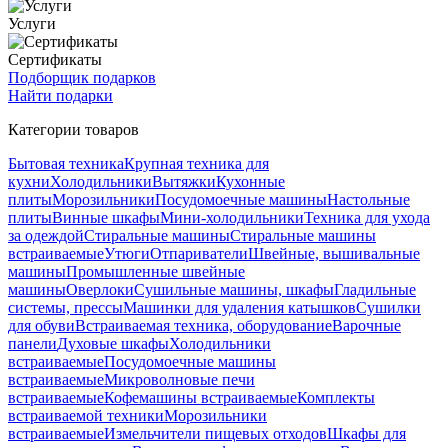
Услуги
Сертификаты
Подборщик подарков
Найти подарки
Категории товаров
Бытовая техника
Крупная техника для
кухни
Холодильники
Вытяжки
Кухонные
плиты
Морозильники
Посудомоечные машины
Настольные
плиты
Винные шкафы
Мини-холодильники
Техника для ухода
за одеждой
Стиральные машины
Стиральные машины
встраиваемые
Утюги
Отпариватели
Швейные, вышивальные
машины
Промышленные швейные
машины
Оверлоки
Сушильные машины, шкафы
Гладильные
системы, прессы
Машинки для удаления катышков
Сушилки
для обуви
Встраиваемая техника, оборудование
Варочные
панели
Духовые шкафы
Холодильники
встраиваемые
Посудомоечные машины
встраиваемые
Микроволновые печи
встраиваемые
Кофемашины встраиваемые
Комплекты
встраиваемой техники
Морозильники
встраиваемые
Измельчители пищевых отходов
Шкафы для