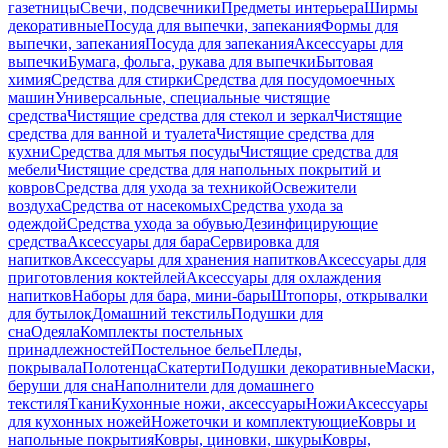
газетницы
Свечи, подсвечники
Предметы интерьера
Ширмы
декоративные
Посуда для выпечки, запекания
Формы для
выпечки, запекания
Посуда для запекания
Аксессуары для
выпечки
Бумага, фольга, рукава для выпечки
Бытовая
химия
Средства для стирки
Средства для посудомоечных
машин
Универсальные, специальные чистящие
средства
Чистящие средства для стекол и зеркал
Чистящие
средства для ванной и туалета
Чистящие средства для
кухни
Средства для мытья посуды
Чистящие средства для
мебели
Чистящие средства для напольных покрытий и
ковров
Средства для ухода за техникой
Освежители
воздуха
Средства от насекомых
Средства ухода за
одеждой
Средства ухода за обувью
Дезинфицирующие
средства
Аксессуары для бара
Сервировка для
напитков
Аксессуары для хранения напитков
Аксессуары для
приготовления коктейлей
Аксессуары для охлаждения
напитков
Наборы для бара, мини-бары
Штопоры, открывалки
для бутылок
Домашний текстиль
Подушки для
сна
Одеяла
Комплекты постельных
принадлежностей
Постельное белье
Пледы,
покрывала
Полотенца
Скатерти
Подушки декоративные
Маски,
беруши для сна
Наполнители для домашнего
текстиля
Ткани
Кухонные ножи, аксессуары
Ножи
Аксессуары
для кухонных ножей
Ножеточки и комплектующие
Ковры и
напольные покрытия
Ковры, циновки, шкуры
Ковры,