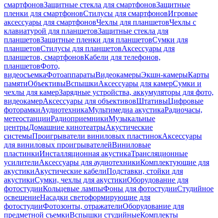
смартфонов
Защитные стекла для смартфонов
Защитные
пленки для смартфонов
Стилусы для смартфонов
Игровые
аксессуары для смартфонов
Чехлы для планшетов
Чехлы с
клавиатурой для планшетов
Защитные стекла для
планшетов
Защитные пленки для планшетов
Сумки для
планшетов
Стилусы для планшетов
Аксессуары для
планшетов, смартфонов
Кабели для телефонов,
планшетов
Фото,
видеосъемка
Фотоаппараты
Видеокамеры
Экшн-камеры
Карты
памяти
Объективы
Вспышки
Аксессуары для камер
Сумки и
чехлы для камер
Зарядные устройства, аккумуляторы для фото,
видеокамер
Аксессуары для объективов
Штативы
Цифровые
фоторамки
Аудиотехника
Мультимедиа акустика
Радиочасы,
метеостанции
Радиоприемники
Музыкальные
центры
Домашние кинотеатры
Акустические
системы
Проигрыватели виниловых пластинок
Аксессуары
для виниловых проигрывателей
Виниловые
пластинки
Инсталляционная акустика
Трансляционные
усилители
Аксессуары для аудиотехники
Комплектующие для
акустики
Акустические кабели
Подставки, стойки для
акустики
Сумки, чехлы для акустики
Оборудование для
фотостудии
Кольцевые лампы
Фоны для фотостудии
Студийное
освещение
Насадки светоформирующие для
фотостудии
Фотозонты, отражатели
Оборудование для
предметной съемки
Вспышки студийные
Комплекты