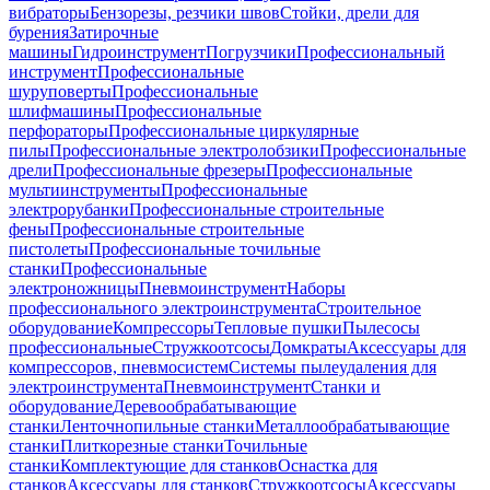
вибраторы
Бензорезы, резчики швов
Стойки, дрели для
бурения
Затирочные
машины
Гидроинструмент
Погрузчики
Профессиональный
инструмент
Профессиональные
шуруповерты
Профессиональные
шлифмашины
Профессиональные
перфораторы
Профессиональные циркулярные
пилы
Профессиональные электролобзики
Профессиональные
дрели
Профессиональные фрезеры
Профессиональные
мультиинструменты
Профессиональные
электрорубанки
Профессиональные строительные
фены
Профессиональные строительные
пистолеты
Профессиональные точильные
станки
Профессиональные
электроножницы
Пневмоинструмент
Наборы
профессионального электроинструмента
Строительное
оборудование
Компрессоры
Тепловые пушки
Пылесосы
профессиональные
Стружкоотсосы
Домкраты
Аксессуары для
компрессоров, пневмосистем
Системы пылеудаления для
электроинструмента
Пневмоинструмент
Станки и
оборудование
Деревообрабатывающие
станки
Ленточнопильные станки
Металлообрабатывающие
станки
Плиткорезные станки
Точильные
станки
Комплектующие для станков
Оснастка для
станков
Аксессуары для станков
Стружкоотсосы
Аксессуары