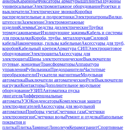
анкеры
Карабины
Фиксаторы арматуры
Шплинты
Пружины
универсальные
Электромонтажное оборудование
Розетки и
выключатели
Электрические звонки
Коробки
распределительные и подрозетники
Электропатроны
Вилки,
штепсели
Заземление
Электромонтажные
изделия
Клеммы
Средства диэлектрические
Трубки
термоусаживаемые
Изолирующие зажимы
Кабель и системы
для прокладки
Короба, трубы, металлорукав
Силовой
кабель
Наконечники, гильзы кабельные
Аксессуары для труб,
коробов
Кабельный крепеж
Арматура СИП
Электрощитовое
оборудование
Электрощиты
Аксессуары для
электрощита
Шины электротехнические
Выключатели
путевые, концевые
Трансформаторы
Аппаратура
управления
Рубильники
Предохранители
Частотные
преобразователи
Пускатели магнитные
Модульная
автоматика
Выключатели автоматические
Реле
Выключатели
нагрузки
Контакторы
Дополнительное модульное
оборудование
УЗИП
Автоматика пуска
двигателя
Дифференциальные
автоматы
УЗО
Конденсаторы
Комплексная защита
электродвигателей
Аксессуары для модульной
автоматики
Приборы учета
Счетчики газа
Счетчики
электроэнергии
Счетчики воды
Ремонт и отделка
Напольные
покрытия и
плитка
Плитка
Ламинат
Линолеум
Керамогранит
Спортивные