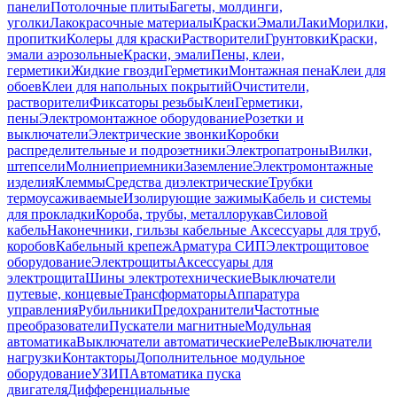
панели
Потолочные плиты
Багеты, молдинги,
уголки
Лакокрасочные материалы
Краски
Эмали
Лаки
Морилки,
пропитки
Колеры для краски
Растворители
Грунтовки
Краски,
эмали аэрозольные
Краски, эмали
Пены, клеи,
герметики
Жидкие гвозди
Герметики
Монтажная пена
Клеи для
обоев
Клеи для напольных покрытий
Очистители,
растворители
Фиксаторы резьбы
Клеи
Герметики,
пены
Электромонтажное оборудование
Розетки и
выключатели
Электрические звонки
Коробки
распределительные и подрозетники
Электропатроны
Вилки,
штепсели
Молниеприемники
Заземление
Электромонтажные
изделия
Клеммы
Средства диэлектрические
Трубки
термоусаживаемые
Изолирующие зажимы
Кабель и системы
для прокладки
Короба, трубы, металлорукав
Силовой
кабель
Наконечники, гильзы кабельные
Аксессуары для труб,
коробов
Кабельный крепеж
Арматура СИП
Электрощитовое
оборудование
Электрощиты
Аксессуары для
электрощита
Шины электротехнические
Выключатели
путевые, концевые
Трансформаторы
Аппаратура
управления
Рубильники
Предохранители
Частотные
преобразователи
Пускатели магнитные
Модульная
автоматика
Выключатели автоматические
Реле
Выключатели
нагрузки
Контакторы
Дополнительное модульное
оборудование
УЗИП
Автоматика пуска
двигателя
Дифференциальные