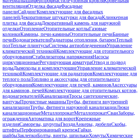
материалы
Шифер
Профнастил
Рулонная кровля
Кровельная
вентиляция
Отделка фасада
Фасадные
панели
Сайдинг
Комплектующие для фасадных
панелей
Декоративные штукатурки для фасада
Клинкерная
плитка для фасада
Декоративный камень для наружной
отделки
Отопление
Отопительные котлы
Газовые
колонки
Камины, печи-камины
Отопительные печи
Банные
печи
Водонагреватели
Радиаторы отопления, батареи
Теплый
пол
Теплые плинтусы
Системы антиобледенения
Управление
климатической техникой
Комплектующие для отопительного
оборудования
Стабилизаторы напряжения
Насосы
циркуляционные
Регулирующая арматура
Отвод и подвод
воды
Дымоходы и комплектующие
Управление климатической
техникой
Комплектующие для радиаторов
Комплектующие для
теплого пола
Топливо и аксессуары для отопительного
оборудования
Комплектующие для печей, каминов
Аксессуары
для каминов, печей
Комплектующие для отопительных котлов,
водонагревателей
Канализация
Тросы сантехнические,
вантузы
Прочистные машины
Трубы, фитинги внутренней
канализации
Трубы, фитинги наружной канализации
Люки
канализационные
Металлопрокат
Металлопрокат
Сваи
Заборы,
ограждения
Автоматика для ворот
Крепежные
изделия
Саморезы, шурупы
Гвозди
Анкеры, дюбели
Скобы,
штифты
Перфорированный крепеж
Гайки,
шайбы
Заклепки
Болты, винты, шпильки
Хомуты
Химические