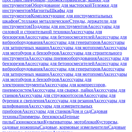
инструментов
Оборудование для мастерской
Тележки для
инструментов
Магниты
Шкафы для
инструментов
Комплектующие для инструментальных
шкафов
Стеллажи металлические
Стенды, держатели для
инструментов
Поддоны для инструментов
Аксессуары для
силовой и строительной техники
Аксессуары для
бензорезов
Аксессуары для бетоносмесителей
Аксессуары для
виброоборудования
Аксессуары для генераторов
Аксессуары
для затирочных машин
Аксессуары для мотопомп
Аксессуары
для мотобуров и бензобуров
Аксессуары для строительного
инструмента
Аксессуары пневмооборудования
Аксессуары для
бензорезов
Аксессуары для бетоносмесителей
Аксессуары для
виброоборудования
Аксессуары для генераторов
Аксессуары
для затирочных машин
Аксессуары для мотопомп
Аксессуары
для мотобуров и бензобуров
Аксессуары для
электроинструмента
Аксессуары для компрессоров,
пневмосистем
Аксессуары для сварки, пайки
Аксессуары для
станков
Аксессуары для стружкоотсосов
Аксессуары для
бурения и сверления
Аксессуары для резания
Аксессуары для
шлифования
Аксессуары для измерительных
приборов
Аксессуары для станков
Дом и сад
Садовая
техника
Триммеры, бензокосы
Цепные
пилы
Газонокосилки
Культиваторы, мотоблоки
Кусторезы,
садовые ножницы
Садовые, кормовые измельчители
Садовые