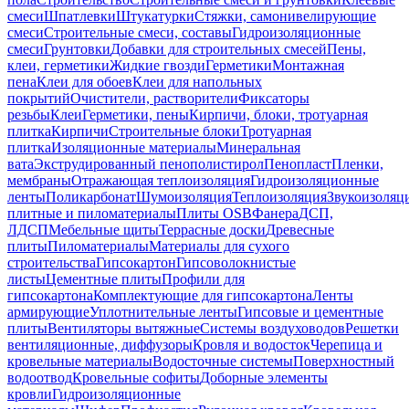
смеси
Шпатлевки
Штукатурки
Стяжки, самонивелирующие
смеси
Строительные смеси, составы
Гидроизоляционные
смеси
Грунтовки
Добавки для строительных смесей
Пены,
клеи, герметики
Жидкие гвозди
Герметики
Монтажная
пена
Клеи для обоев
Клеи для напольных
покрытий
Очистители, растворители
Фиксаторы
резьбы
Клеи
Герметики, пены
Кирпичи, блоки, тротуарная
плитка
Кирпичи
Строительные блоки
Тротуарная
плитка
Изоляционные материалы
Минеральная
вата
Экструдированный пенополистирол
Пенопласт
Пленки,
мембраны
Отражающая теплоизоляция
Гидроизоляционные
ленты
Поликарбонат
Шумоизоляция
Теплоизоляция
Звукоизоляц
плитные и пиломатериалы
Плиты OSB
Фанера
ДСП,
ЛДСП
Мебельные щиты
Террасные доски
Древесные
плиты
Пиломатериалы
Материалы для сухого
строительства
Гипсокартон
Гипсоволокнистые
листы
Цементные плиты
Профили для
гипсокартона
Комплектующие для гипсокартона
Ленты
армирующие
Уплотнительные ленты
Гипсовые и цементные
плиты
Вентиляторы вытяжные
Системы воздуховодов
Решетки
вентиляционные, диффузоры
Кровля и водосток
Черепица и
кровельные материалы
Водосточные системы
Поверхностный
водоотвод
Кровельные софиты
Доборные элементы
кровли
Гидроизоляционные