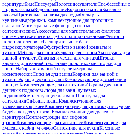
гарнитуры
Биде
Писсуары
Полотенцесушители
Спа-бассейны с
гидромассажем
Водоснабжение
Водонагреватели
Бытовые
насосы
Проточные фильтры для воды
Фильтры-
кувшины
Картриджи, комплектующие для проточных
фильтров
Магистральные фильтры, системы
сантехнические
Аксессуары для магистральных фильтров,
систем сантехнических
Трубы полипропиленовые
Фитинги
полипропиленовые
Расширительные баки,
гидроаккумуляторы
Обустройство ванной комнаты и
туалета
Мебель для ванной
Зеркала для ванной
Аксессуары для
ванной и туалета
Сиденья и чехлы для унитаза
Шторки,
карнизы для ванны
Стеклянные, пластиковые шторки для
ванны
Наборы для ванной и туалета
Зеркала
косметические
Сиденья для ванны
Коврики для ванной и
туалета
Экран-дверки в туалет
Комплектующие для мебели в
ванную
Комплектующие для сантехники
Экраны для ванн,
душевых поддонов
Опоры для ванн, душевых
поддонов
Комплектующие для ванн
Плинтусы для
сантехники
Сифоны, трапы
Комплектующие для
умывальников, моек
Комплектующие для унитазов, писсуаров,
биде
Бачки для унитазов
Комплектующие для душевых
гарнитуров
Комплектующие для сифонов,
трапов
Комплектующие для смесителей
Комплектующие для
душевых кабин, уголков
Сантехника для кухни
Кухонные
мойки
Кухонные мойки со смесителями
Смесители для