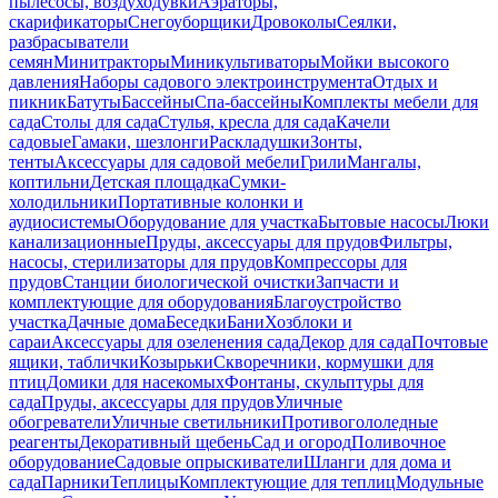
пылесосы, воздуходувки
Аэраторы,
скарификаторы
Снегоуборщики
Дровоколы
Сеялки,
разбрасыватели
семян
Минитракторы
Миникультиваторы
Мойки высокого
давления
Наборы садового электроинструмента
Отдых и
пикник
Батуты
Бассейны
Спа-бассейны
Комплекты мебели для
сада
Столы для сада
Стулья, кресла для сада
Качели
садовые
Гамаки, шезлонги
Раскладушки
Зонты,
тенты
Аксессуары для садовой мебели
Грили
Мангалы,
коптильни
Детская площадка
Сумки-
холодильники
Портативные колонки и
аудиосистемы
Оборудование для участка
Бытовые насосы
Люки
канализационные
Пруды, аксессуары для прудов
Фильтры,
насосы, стерилизаторы для прудов
Компрессоры для
прудов
Станции биологической очистки
Запчасти и
комплектующие для оборудования
Благоустройство
участка
Дачные дома
Беседки
Бани
Хозблоки и
сараи
Аксессуары для озеленения сада
Декор для сада
Почтовые
ящики, таблички
Козырьки
Скворечники, кормушки для
птиц
Домики для насекомых
Фонтаны, скульптуры для
сада
Пруды, аксессуары для прудов
Уличные
обогреватели
Уличные светильники
Противогололедные
реагенты
Декоративный щебень
Сад и огород
Поливочное
оборудование
Садовые опрыскиватели
Шланги для дома и
сада
Парники
Теплицы
Комплектующие для теплиц
Модульные