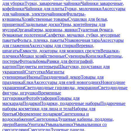
для уборки
Турки, заварочные чайники
Чайники заварочные,
кофейники
Чайники для плиты
Турки, молочники
Аксессуары
для чайников, электрочайников
Фильтры-
кувшины
Хозяйственные товары
Сушилки для белья,
прищепки
Гладильные доски
Урны, контейнеры для
мусора
Органайзеры, корзины, ящики
Туалетная бумага,
бумажные полотенца
Салфетки, мочалки, губки, мусорные
пакеты
Фольга, пленка, пакеты
Упаковочная тара
Аксессуары
для глажения
Аксессуары для стирки
Веревки,
шпагаты
Емкости, дозаторы для моющих средств
Вешалки-
плечики
Мешки хозяйственные
Сувениры
Копилки
Картины,
постеры
Фотоальбомы
Рамки для фотографий,
картин
Предметы интерьера
Шкатулки, подставки для
украшений
Статуэтки
Магниты
сувенирные
Иконы
Праздничный декор
Товары для
праздника
Елки
Аксессуары для елей новогодних
Новогодние
украшения
Светодиодные гирлянды, декорации
Светодиодные
фигуры, игрушки
Временные
татуировки
Фотобутафория
Товары для
маскарада
Подарки
Подарки, подарочные наборы
Подарочные
наборы косметики для лица и тела
Наборы для
бритья
Оформление подарков
Сантехника и
водоснабжение
Сантехника
Душевые кабины, поддоны,
двери
Ванны
Унитазы
Умывальники
Умывальники со
смесителями
Смесители
Душевые панели,