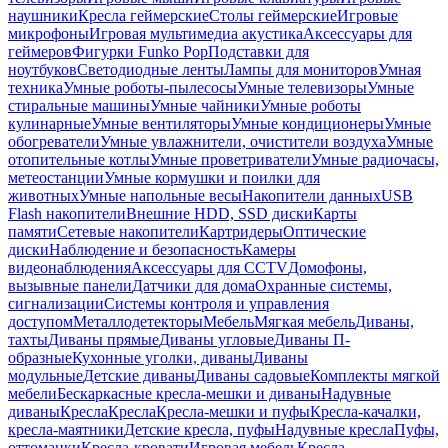
наушники
Кресла геймерские
Столы геймерские
Игровые
микрофоны
Игровая мультимедиа акустика
Аксессуары для
геймеров
Фигурки Funko Pop
Подставки для
ноутбуков
Светодиодные ленты
Лампы для мониторов
Умная
техника
Умные роботы-пылесосы
Умные телевизоры
Умные
стиральные машины
Умные чайники
Умные роботы
кулинарные
Умные вентиляторы
Умные кондиционеры
Умные
обогреватели
Умные увлажнители, очистители воздуха
Умные
отопительные котлы
Умные проветриватели
Умные радиочасы,
метеостанции
Умные кормушки и поилки для
животных
Умные напольные весы
Накопители данных
USB
Flash накопители
Внешние HDD, SSD диски
Карты
памяти
Сетевые накопители
Картридеры
Оптические
диски
Наблюдение и безопасность
Камеры
видеонаблюдения
Аксессуары для CCTV
Домофоны,
вызывные панели
Датчики для дома
Охранные системы,
сигнализации
Системы контроля и управления
доступом
Металлодетекторы
Мебель
Мягкая мебель
Диваны,
тахты
Диваны прямые
Диваны угловые
Диваны П-
образные
Кухонные уголки, диваны
Диваны
модульные
Детские диваны
Диваны садовые
Комплекты мягкой
мебели
Бескаркасные кресла-мешки и диваны
Надувные
диваны
Кресла
Кресла
Кресла-мешки и пуфы
Кресла-качалки,
кресла-маятники
Детские кресла, пуфы
Надувные кресла
Пуфы,
оттоманки
Кресла-кровати
Игровая мебель
Кресла