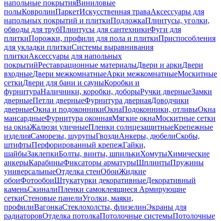
напольные покрытия
Виниловые
полы
Ковролин
Паркет
Искусственная трава
Аксессуары для
напольных покрытий и плитки
Подложка
Плинтусы, уголки,
обводы для труб
Плинтусы для сантехники
Фуги для
плитки
Порожки, профили для пола и плитки
Приспособления
для укладки плитки
Системы выравнивания
плитки
Аксессуары для напольных
покрытий
Реставрационные материалы
Двери и арки
Двери
входные
Двери межкомнатные
Арки межкомнатные
Москитные
сетки
Двери для бани и сауны
Коробки и
фурнитура
Наличники, коробки, доборы
Ручки дверные
Замки
дверные
Петли дверные
Фурнитура дверная
Доводчики
дверные
Окна и подоконники
Окна
Подоконники, отливы
Окна
мансардные
Фурнитура оконная
Мягкие окна
Москитные сетки
на окна
Жалюзи уличные
Пленки солнцезащитные
Крепежные
изделия
Саморезы, шурупы
Гвозди
Анкеры, дюбели
Скобы,
штифты
Перфорированный крепеж
Гайки,
шайбы
Заклепки
Болты, винты, шпильки
Хомуты
Химические
анкеры
Карабины
Фиксаторы арматуры
Шплинты
Пружины
универсальные
Отделка стен
Обои
Жидкие
обои
Фотообои
Штукатурки декоративные
Декоративный
камень
Скинали
Пленки самоклеящиеся
Армирующие
сетки
Стеновые панели
Уголки, маяки,
профили
Вагонка
Стеклохолсты, флизелин
Экраны для
радиаторов
Отделка потолка
Потолочные системы
Потолочные