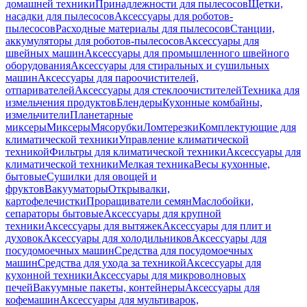
домашней техники
Принадлежности для пылесосов
Щетки,
насадки для пылесосов
Аксессуары для роботов-
пылесосов
Расходные материалы для пылесосов
Станции,
аккумуляторы для роботов-пылесосов
Аксессуары для
швейных машин
Аксессуары для промышленного швейного
оборудования
Аксессуары для стиральных и сушильных
машин
Аксессуары для пароочистителей,
отпаривателей
Аксессуары для стеклоочистителей
Техника для
измельчения продуктов
Блендеры
Кухонные комбайны,
измельчители
Планетарные
миксеры
Миксеры
Мясорубки
Ломтерезки
Комплектующие для
климатической техники
Управление климатической
техникой
Фильтры для климатической техники
Аксессуары для
климатической техники
Мелкая техника
Весы кухонные,
бытовые
Сушилки для овощей и
фруктов
Вакууматоры
Открывалки,
картофелечистки
Проращиватели семян
Маслобойки,
сепараторы бытовые
Аксессуары для крупной
техники
Аксессуары для вытяжек
Аксессуары для плит и
духовок
Аксессуары для холодильников
Аксессуары для
посудомоечных машин
Средства для посудомоечных
машин
Средства для ухода за техникой
Аксессуары для
кухонной техники
Аксессуары для микроволновых
печей
Вакуумные пакеты, контейнеры
Аксессуары для
кофемашин
Аксессуары для мультиварок,