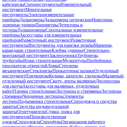
кабелерезы
Специнструменты
Измерительный
инструмент
Мерительные
инструменты
Электроизмерительные
приборы
Дальномеры
Дальномеры оптические
Нивелиры,
лазерные уровни
Пирометры
Детекторы и
тестеры
Толщиномеры
Специальные измерительные
приборы
Аксессуары для измерительных
приборов
Разметочный инструмент
Разметочные
инструменты
Инструменты для нарезки резьбы
Маркеры,
карандаши строительные
Клейма ударные
Строительно-
монтажный инструмент
Заклепочники
Труборезы,
трубогибы
Ножи строительные
Мультитулы
Пробойники,
просекатели отверстий
Ломы
Степлеры
механические
Стеклорезы
Прикаточные валики
Отделочный
инструмент
Плиткорезы
Кельмы, шпатели, гладилки
Малярный,
отделочный инструмент
Скотч, ленты малярные
Диспенсеры
для скотча
Аксессуары для малярных, отделочных
работ
Пленки строительные
Лестницы и стремянки
Лестницы,
стремянки
Чердачные лестницы
Элементы
лестниц
Подъемники строительные
Спецодежда и средства
защиты
Средства индивидуальной
защиты
Огнетушители
Сумки, пояса для
инструментов
Производственная
одежда
Спецодежда
Спецобувь
Организация рабочего
пространства
Фонари, прожекторы
Кейсы, ящики для