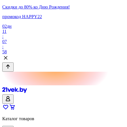
Скидки до 80% ко Дню Рождения!
промокод HAPPY22
02
дн
11
:
07
:
58
Каталог товаров