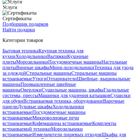
Услуги
Сертификаты
Подборщик подарков
Найти подарки
Категории товаров
Бытовая техника
Крупная техника для
кухни
Холодильники
Вытяжки
Кухонные
плиты
Морозильники
Посудомоечные машины
Настольные
плиты
Винные шкафы
Мини-холодильники
Техника для ухода
за одеждой
Стиральные машины
Стиральные машины
встраиваемые
Утюги
Отпариватели
Швейные, вышивальные
машины
Промышленные швейные
машины
Оверлоки
Сушильные машины, шкафы
Гладильные
системы, прессы
Машинки для удаления катышков
Сушилки
для обуви
Встраиваемая техника, оборудование
Варочные
панели
Духовые шкафы
Холодильники
встраиваемые
Посудомоечные машины
встраиваемые
Микроволновые печи
встраиваемые
Кофемашины встраиваемые
Комплекты
встраиваемой техники
Морозильники
встраиваемые
Измельчители пищевых отходов
Шкафы для