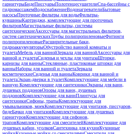
гарнитуры
Биде
Писсуары
Полотенцесушители
Спа-бассейны с
гидромассажем
Водоснабжение
Водонагреватели
Бытовые
насосы
Проточные фильтры для воды
Фильтры-
кувшины
Картриджи, комплектующие для проточных
фильтров
Магистральные фильтры, системы
сантехнические
Аксессуары для магистральных фильтров,
систем сантехнических
Трубы полипропиленовые
Фитинги
полипропиленовые
Расширительные баки,
гидроаккумуляторы
Обустройство ванной комнаты и
туалета
Мебель для ванной
Зеркала для ванной
Аксессуары для
ванной и туалета
Сиденья и чехлы для унитаза
Шторки,
карнизы для ванны
Стеклянные, пластиковые шторки для
ванны
Наборы для ванной и туалета
Зеркала
косметические
Сиденья для ванны
Коврики для ванной и
туалета
Экран-дверки в туалет
Комплектующие для мебели в
ванную
Комплектующие для сантехники
Экраны для ванн,
душевых поддонов
Опоры для ванн, душевых
поддонов
Комплектующие для ванн
Плинтусы для
сантехники
Сифоны, трапы
Комплектующие для
умывальников, моек
Комплектующие для унитазов, писсуаров,
биде
Бачки для унитазов
Комплектующие для душевых
гарнитуров
Комплектующие для сифонов,
трапов
Комплектующие для смесителей
Комплектующие для
душевых кабин, уголков
Сантехника для кухни
Кухонные
мойки
Кухонные мойки со смесителями
Смесители для