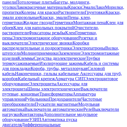
панели
Потолочные плиты
Багеты, молдинги,
уголки
Лакокрасочные материалы
Краски
Эмали
Лаки
Морилки,
пропитки
Колеры для краски
Растворители
Грунтовки
Краски,
эмали аэрозольные
Краски, эмали
Пены, клеи,
герметики
Жидкие гвозди
Герметики
Монтажная пена
Клеи для
обоев
Клеи для напольных покрытий
Очистители,
растворители
Фиксаторы резьбы
Клеи
Герметики,
пены
Электромонтажное оборудование
Розетки и
выключатели
Электрические звонки
Коробки
распределительные и подрозетники
Электропатроны
Вилки,
штепсели
Молниеприемники
Заземление
Электромонтажные
изделия
Клеммы
Средства диэлектрические
Трубки
термоусаживаемые
Изолирующие зажимы
Кабель и системы
для прокладки
Короба, трубы, металлорукав
Силовой
кабель
Наконечники, гильзы кабельные
Аксессуары для труб,
коробов
Кабельный крепеж
Арматура СИП
Электрощитовое
оборудование
Электрощиты
Аксессуары для
электрощита
Шины электротехнические
Выключатели
путевые, концевые
Трансформаторы
Аппаратура
управления
Рубильники
Предохранители
Частотные
преобразователи
Пускатели магнитные
Модульная
автоматика
Выключатели автоматические
Реле
Выключатели
нагрузки
Контакторы
Дополнительное модульное
оборудование
УЗИП
Автоматика пуска
двигателя
Дифференциальные