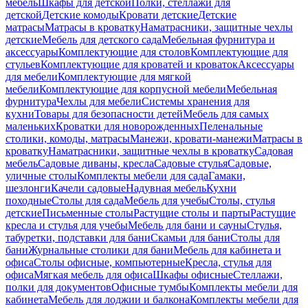
мебель
Шкафы для детской
Полки, стеллажи для
детской
Детские комоды
Кровати детские
Детские
матрасы
Матрасы в кроватку
Наматрасники, защитные чехлы
детские
Мебель для детского сада
Мебельная фурнитура и
аксессуары
Комплектующие для столов
Комплектующие для
стульев
Комплектующие для кроватей и кроваток
Аксессуары
для мебели
Комплектующие для мягкой
мебели
Комплектующие для корпусной мебели
Мебельная
фурнитура
Чехлы для мебели
Системы хранения для
кухни
Товары для безопасности детей
Мебель для самых
маленьких
Кроватки для новорожденных
Пеленальные
столики, комоды, матрасы
Манежи, кровати-манежи
Матрасы в
кроватку
Наматрасники, защитные чехлы в кроватку
Садовая
мебель
Садовые диваны, кресла
Садовые стулья
Садовые,
уличные столы
Комплекты мебели для сада
Гамаки,
шезлонги
Качели садовые
Надувная мебель
Кухни
походные
Столы для сада
Мебель для учебы
Столы, стулья
детские
Письменные столы
Растущие столы и парты
Растущие
кресла и стулья для учебы
Мебель для бани и сауны
Стулья,
табуретки, подставки для бани
Скамьи для бани
Столы для
бани
Журнальные столики для бани
Мебель для кабинета и
офиса
Столы офисные, компьютерные
Кресла, стулья для
офиса
Мягкая мебель для офиса
Шкафы офисные
Стеллажи,
полки для документов
Офисные тумбы
Комплекты мебели для
кабинета
Мебель для лоджии и балкона
Комплекты мебели для