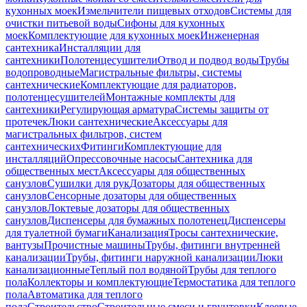
кухонных моек
Измельчители пищевых отходов
Системы для
очистки питьевой воды
Сифоны для кухонных
моек
Комплектующие для кухонных моек
Инженерная
сантехника
Инсталляции для
сантехники
Полотенцесушители
Отвод и подвод воды
Трубы
водопроводные
Магистральные фильтры, системы
сантехнические
Комплектующие для радиаторов,
полотенцесушителей
Монтажные комплекты для
сантехники
Регулирующая арматура
Системы защиты от
протечек
Люки сантехнические
Аксессуары для
магистральных фильтров, систем
сантехнических
Фитинги
Комплектующие для
инсталляций
Опрессовочные насосы
Сантехника для
общественных мест
Аксессуары для общественных
санузлов
Сушилки для рук
Дозаторы для общественных
санузлов
Сенсорные дозаторы для общественных
санузлов
Локтевые дозаторы для общественных
санузлов
Диспенсеры для бумажных полотенец
Диспенсеры
для туалетной бумаги
Канализация
Тросы сантехнические,
вантузы
Прочистные машины
Трубы, фитинги внутренней
канализации
Трубы, фитинги наружной канализации
Люки
канализационные
Теплый пол водяной
Трубы для теплого
пола
Коллекторы и комплектующие
Термостатика для теплого
пола
Автоматика для теплого
пола
Строительство
Строительные смеси и грунтовки
Клеевые