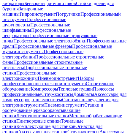
вибраторы
Бензорезы, резчики швов
Стойки, дрели для
бурения
Затирочные
машины
Гидроинструмент
Погрузчики
Профессиональный
инструмент
Профессиональные
шуруповерты
Профессиональные
шлифмашины
Профессиональные
перфораторы
Профессиональные циркулярные
пилы
Профессиональные электролобзики
Профессиональные
дрели
Профессиональные фрезеры
Профессиональные
мультиинструменты
Профессиональные
электрорубанки
Профессиональные строительные
фены
Профессиональные строительные
пистолеты
Профессиональные точильные
станки
Профессиональные
электроножницы
Пневмоинструмент
Наборы
профессионального электроинструмента
Строительное
оборудование
Компрессоры
Тепловые пушки
Пылесосы
профессиональные
Стружкоотсосы
Домкраты
Аксессуары для
компрессоров, пневмосистем
Системы пылеудаления для
электроинструмента
Пневмоинструмент
Станки и
оборудование
Деревообрабатывающие
станки
Ленточнопильные станки
Металлообрабатывающие
станки
Плиткорезные станки
Точильные
станки
Комплектующие для станков
Оснастка для
станков
Аксессуары для станков
Стружкоотсосы
Аксессуары