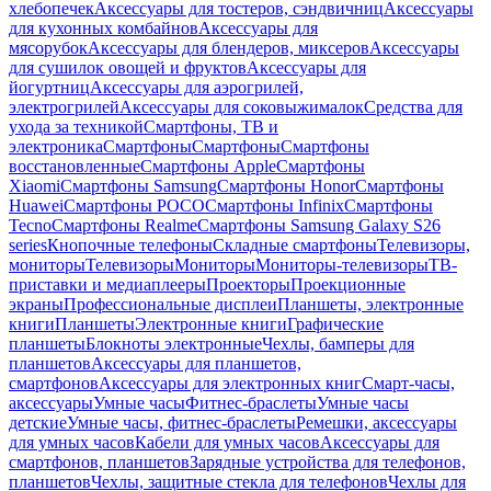
хлебопечек
Аксессуары для тостеров, сэндвичниц
Аксессуары
для кухонных комбайнов
Аксессуары для
мясорубок
Аксессуары для блендеров, миксеров
Аксессуары
для сушилок овощей и фруктов
Аксессуары для
йогуртниц
Аксессуары для аэрогрилей,
электрогрилей
Аксессуары для соковыжималок
Средства для
ухода за техникой
Смартфоны, ТВ и
электроника
Смартфоны
Смартфоны
Смартфоны
восстановленные
Смартфоны Apple
Смартфоны
Xiaomi
Смартфоны Samsung
Смартфоны Honor
Смартфоны
Huawei
Смартфоны POCO
Смартфоны Infinix
Смартфоны
Tecno
Смартфоны Realme
Смартфоны Samsung Galaxy S26
series
Кнопочные телефоны
Складные смартфоны
Телевизоры,
мониторы
Телевизоры
Мониторы
Мониторы-телевизоры
ТВ-
приставки и медиаплееры
Проекторы
Проекционные
экраны
Профессиональные дисплеи
Планшеты, электронные
книги
Планшеты
Электронные книги
Графические
планшеты
Блокноты электронные
Чехлы, бамперы для
планшетов
Аксессуары для планшетов,
смартфонов
Аксессуары для электронных книг
Смарт-часы,
аксессуары
Умные часы
Фитнес-браслеты
Умные часы
детские
Умные часы, фитнес-браслеты
Ремешки, аксессуары
для умных часов
Кабели для умных часов
Аксессуары для
смартфонов, планшетов
Зарядные устройства для телефонов,
планшетов
Чехлы, защитные стекла для телефонов
Чехлы для