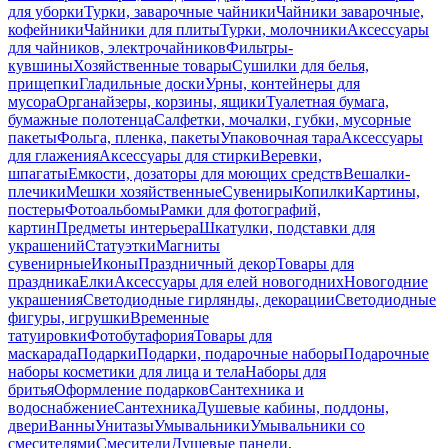
для уборки
Турки, заварочные чайники
Чайники заварочные,
кофейники
Чайники для плиты
Турки, молочники
Аксессуары
для чайников, электрочайников
Фильтры-
кувшины
Хозяйственные товары
Сушилки для белья,
прищепки
Гладильные доски
Урны, контейнеры для
мусора
Органайзеры, корзины, ящики
Туалетная бумага,
бумажные полотенца
Салфетки, мочалки, губки, мусорные
пакеты
Фольга, пленка, пакеты
Упаковочная тара
Аксессуары
для глажения
Аксессуары для стирки
Веревки,
шпагаты
Емкости, дозаторы для моющих средств
Вешалки-
плечики
Мешки хозяйственные
Сувениры
Копилки
Картины,
постеры
Фотоальбомы
Рамки для фотографий,
картин
Предметы интерьера
Шкатулки, подставки для
украшений
Статуэтки
Магниты
сувенирные
Иконы
Праздничный декор
Товары для
праздника
Елки
Аксессуары для елей новогодних
Новогодние
украшения
Светодиодные гирлянды, декорации
Светодиодные
фигуры, игрушки
Временные
татуировки
Фотобутафория
Товары для
маскарада
Подарки
Подарки, подарочные наборы
Подарочные
наборы косметики для лица и тела
Наборы для
бритья
Оформление подарков
Сантехника и
водоснабжение
Сантехника
Душевые кабины, поддоны,
двери
Ванны
Унитазы
Умывальники
Умывальники со
смесителями
Смесители
Душевые панели,