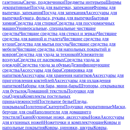
газетницы
Свечи, подсвечники
Предметы интерьера
Ширмы
декоративные
Посуда для выпечки, запекания
Формы для
выпечки, запекания
Посуда для запекания
Аксессуары для
выпечки
Бумага, фольга, рукава для выпечки
Бытовая
химия
Средства для стирки
Средства для посудомоечных
машин
Универсальные, специальные чистящие
средства
Чистящие средства для стекол и зеркал
Чистящие
средства для ванной и туалета
Чистящие средства для
кухни
Средства для мытья посуды
Чистящие средства для
мебели
Чистящие средства для напольных покрытий и
ковров
Средства для ухода за техникой
Освежители
воздуха
Средства от насекомых
Средства ухода за
одеждой
Средства ухода за обувью
Дезинфицирующие
средства
Аксессуары для бара
Сервировка для
напитков
Аксессуары для хранения напитков
Аксессуары для
приготовления коктейлей
Аксессуары для охлаждения
напитков
Наборы для бара, мини-бары
Штопоры, открывалки
для бутылок
Домашний текстиль
Подушки для
сна
Одеяла
Комплекты постельных
принадлежностей
Постельное белье
Пледы,
покрывала
Полотенца
Скатерти
Подушки декоративные
Маски,
беруши для сна
Наполнители для домашнего
текстиля
Ткани
Кухонные ножи, аксессуары
Ножи
Аксессуары
для кухонных ножей
Ножеточки и комплектующие
Ковры и
напольные покрытия
Ковры, циновки, шкуры
Ковры,