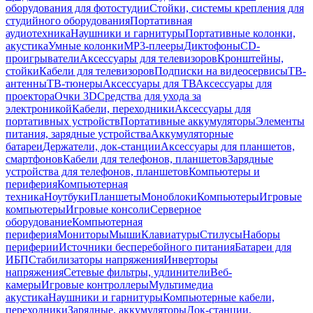
оборудования для фотостудии
Стойки, системы крепления для
студийного оборудования
Портативная
аудиотехника
Наушники и гарнитуры
Портативные колонки,
акустика
Умные колонки
MP3-плееры
Диктофоны
CD-
проигрыватели
Аксессуары для телевизоров
Кронштейны,
стойки
Кабели для телевизоров
Подписки на видеосервисы
ТВ-
антенны
ТВ-тюнеры
Аксессуары для ТВ
Аксессуары для
проектора
Очки 3D
Средства для ухода за
электроникой
Кабели, переходники
Аксессуары для
портативных устройств
Портативные аккумуляторы
Элементы
питания, зарядные устройства
Аккумуляторные
батареи
Держатели, док-станции
Аксессуары для планшетов,
смартфонов
Кабели для телефонов, планшетов
Зарядные
устройства для телефонов, планшетов
Компьютеры и
периферия
Компьютерная
техника
Ноутбуки
Планшеты
Моноблоки
Компьютеры
Игровые
компьютеры
Игровые консоли
Серверное
оборудование
Компьютерная
периферия
Мониторы
Мыши
Клавиатуры
Стилусы
Наборы
периферии
Источники бесперебойного питания
Батареи для
ИБП
Стабилизаторы напряжения
Инверторы
напряжения
Сетевые фильтры, удлинители
Веб-
камеры
Игровые контроллеры
Мультимедиа
акустика
Наушники и гарнитуры
Компьютерные кабели,
переходники
Зарядные, аккумуляторы
Док-станции,