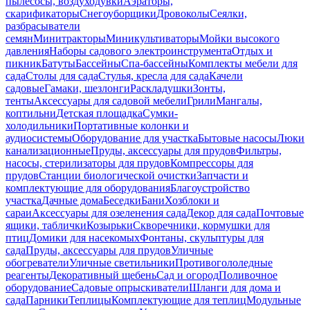
пылесосы, воздуходувки
Аэраторы,
скарификаторы
Снегоуборщики
Дровоколы
Сеялки,
разбрасыватели
семян
Минитракторы
Миникультиваторы
Мойки высокого
давления
Наборы садового электроинструмента
Отдых и
пикник
Батуты
Бассейны
Спа-бассейны
Комплекты мебели для
сада
Столы для сада
Стулья, кресла для сада
Качели
садовые
Гамаки, шезлонги
Раскладушки
Зонты,
тенты
Аксессуары для садовой мебели
Грили
Мангалы,
коптильни
Детская площадка
Сумки-
холодильники
Портативные колонки и
аудиосистемы
Оборудование для участка
Бытовые насосы
Люки
канализационные
Пруды, аксессуары для прудов
Фильтры,
насосы, стерилизаторы для прудов
Компрессоры для
прудов
Станции биологической очистки
Запчасти и
комплектующие для оборудования
Благоустройство
участка
Дачные дома
Беседки
Бани
Хозблоки и
сараи
Аксессуары для озеленения сада
Декор для сада
Почтовые
ящики, таблички
Козырьки
Скворечники, кормушки для
птиц
Домики для насекомых
Фонтаны, скульптуры для
сада
Пруды, аксессуары для прудов
Уличные
обогреватели
Уличные светильники
Противогололедные
реагенты
Декоративный щебень
Сад и огород
Поливочное
оборудование
Садовые опрыскиватели
Шланги для дома и
сада
Парники
Теплицы
Комплектующие для теплиц
Модульные