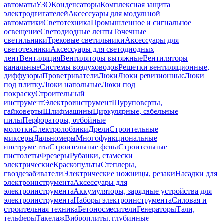
автоматы
УЗО
Конденсаторы
Комплексная защита
электродвигателей
Аксессуары для модульной
автоматики
Светотехника
Промышленное и сигнальное
освещение
Светодиодные ленты
Точечные
светильники
Трековые светильники
Аксессуары для
светотехники
Аксессуары для светодиодных
лент
Вентиляция
Вентиляторы вытяжные
Вентиляторы
канальные
Системы воздуховодов
Решетки вентиляционные,
диффузоры
Проветриватели
Люки
Люки ревизионные
Люки
под плитку
Люки напольные
Люки под
покраску
Строительный
инструмент
Электроинструмент
Шуруповерты,
гайковерты
Шлифмашины
Циркулярные, сабельные
пилы
Перфораторы, отбойные
молотки
Электролобзики
Дрели
Строительные
миксеры
Дальномеры
Многофункциональные
инструменты
Строительные фены
Строительные
пистолеты
Фрезеры
Рубанки, стамески
электрические
Краскопульты
Степлеры,
гвоздезабиватели
Электрические ножницы, резаки
Насадки для
электроинструмента
Аксессуары для
электроинструмента
Аккумуляторы, зарядные устройства для
электроинструмента
Наборы электроинструмента
Силовая и
строительная техника
Бетоносмесители
Генераторы
Тали,
тельферы
Такелаж
Виброплиты, глубинные