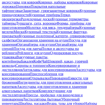
аксессуары для ковров
Коврики, наборы ковриков
Ковровые
дорожки
Циновки
Покрытия напольные
тафтинговые
Защитные, грязезащитные коврики
Кухонные
принадлежности
Кухонные приборы
Терки,
овощерезки
Разделочные доски
Кухонные термометры,
таймеры
Дуршлаги, сита, воронки
Формы, приборы для
приготовления
Молотки для мяса, тендерайзеры
Кухонные
мелочи
Миски
Кухонный текстиль
Кухонные фартуки,
прихватки
Кухонные полотенца
Скатерти, сервировочные
салфетки
Организация хранения на кухне
Посуда для
хранения
Органайзеры для кухни
Органайзеры для
специй
Посуда для ланча
Полки и аксессуары на
рейлинги
Рейлинги для кухни
Одноразовая посуда,
упаковка
Вакуумные пакеты,
контейнеры
Бакалея
Кофе
Чай
Цикорий, какао, горячий
шоколад
Сиропы и топпинги
Консервирование и
дистилляция
Автоклавы для консервирования
Аксессуары для
консервирования
Приспособления для
консервирования
Открывалки
Пивоварни
Емкости для
брожения
Ингредиенты для приготовления алкогольных
напитков
Аксессуары для приготовления и хранения
алкогольных напитков
Комплектующие для
дистилляторов
Прессы, дробилки для виноделия и
пивоварения
Дистилляторы бытовые
Уборочный
инвентарь
Швабры, насадки
Ведра, тазы для уборки
Наборы