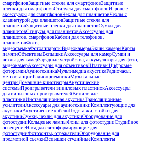
смартфонов
Защитные стекла для смартфонов
Защитные
пленки для смартфонов
Стилусы для смартфонов
Игровые
аксессуары для смартфонов
Чехлы для планшетов
Чехлы с
клавиатурой для планшетов
Защитные стекла для
планшетов
Защитные пленки для планшетов
Сумки для
планшетов
Стилусы для планшетов
Аксессуары для
планшетов, смартфонов
Кабели для телефонов,
планшетов
Фото,
видеосъемка
Фотоаппараты
Видеокамеры
Экшн-камеры
Карты
памяти
Объективы
Вспышки
Аксессуары для камер
Сумки и
чехлы для камер
Зарядные устройства, аккумуляторы для фото,
видеокамер
Аксессуары для объективов
Штативы
Цифровые
фоторамки
Аудиотехника
Мультимедиа акустика
Радиочасы,
метеостанции
Радиоприемники
Музыкальные
центры
Домашние кинотеатры
Акустические
системы
Проигрыватели виниловых пластинок
Аксессуары
для виниловых проигрывателей
Виниловые
пластинки
Инсталляционная акустика
Трансляционные
усилители
Аксессуары для аудиотехники
Комплектующие для
акустики
Акустические кабели
Подставки, стойки для
акустики
Сумки, чехлы для акустики
Оборудование для
фотостудии
Кольцевые лампы
Фоны для фотостудии
Студийное
освещение
Насадки светоформирующие для
фотостудии
Фотозонты, отражатели
Оборудование для
предметной съемки
Вспышки студийные
Комплекты