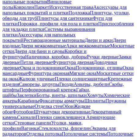
напольные покрытия
Виниловые
полы
Ковролин
Паркет
Искусственная трава
Аксессуары для
напольных покрытий и плитки
Подложка
Плинтусы, уголки,
обводы для труб
Плинтусы для сантехники
Фуги для
плитки
Порожки, профили для пола и плитки
Приспособления
для укладки плитки
Системы выравнивания
плитки
Аксессуары для напольных
покрытий
Реставрационные материалы
Двери и арки
Двери
входные
Двери межкомнатные
Арки межкомнатные
Москитные
сетки
Двери для бани и сауны
Коробки и
фурнитура
Наличники, коробки, доборы
Ручки дверные
Замки
дверные
Петли дверные
Фурнитура дверная
Доводчики
дверные
Окна и подоконники
Окна
Подоконники, отливы
Окна
мансардные
Фурнитура оконная
Мягкие окна
Москитные сетки
на окна
Жалюзи уличные
Пленки солнцезащитные
Крепежные
изделия
Саморезы, шурупы
Гвозди
Анкеры, дюбели
Скобы,
штифты
Перфорированный крепеж
Гайки,
шайбы
Заклепки
Болты, винты, шпильки
Хомуты
Химические
анкеры
Карабины
Фиксаторы арматуры
Шплинты
Пружины
универсальные
Отделка стен
Обои
Жидкие
обои
Фотообои
Штукатурки декоративные
Декоративный
камень
Скинали
Пленки самоклеящиеся
Армирующие
сетки
Стеновые панели
Уголки, маяки,
профили
Вагонка
Стеклохолсты, флизелин
Экраны для
радиаторов
Отделка потолка
Потолочные системы
Потолочные