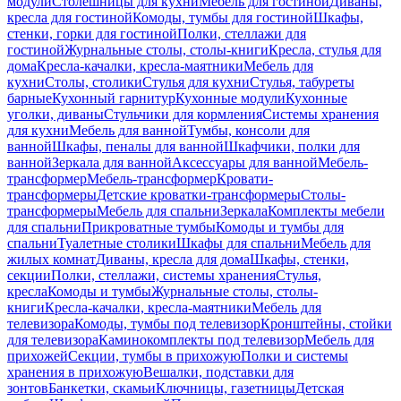
модули
Столешницы для кухни
Мебель для гостиной
Диваны,
кресла для гостиной
Комоды, тумбы для гостиной
Шкафы,
стенки, горки для гостиной
Полки, стеллажи для
гостиной
Журнальные столы, столы-книги
Кресла, стулья для
дома
Кресла-качалки, кресла-маятники
Мебель для
кухни
Столы, столики
Стулья для кухни
Стулья, табуреты
барные
Кухонный гарнитур
Кухонные модули
Кухонные
уголки, диваны
Стульчики для кормления
Системы хранения
для кухни
Мебель для ванной
Тумбы, консоли для
ванной
Шкафы, пеналы для ванной
Шкафчики, полки для
ванной
Зеркала для ванной
Аксессуары для ванной
Мебель-
трансформер
Мебель-трансформер
Кровати-
трансформеры
Детские кроватки-трансформеры
Столы-
трансформеры
Мебель для спальни
Зеркала
Комплекты мебели
для спальни
Прикроватные тумбы
Комоды и тумбы для
спальни
Туалетные столики
Шкафы для спальни
Мебель для
жилых комнат
Диваны, кресла для дома
Шкафы, стенки,
секции
Полки, стеллажи, системы хранения
Стулья,
кресла
Комоды и тумбы
Журнальные столы, столы-
книги
Кресла-качалки, кресла-маятники
Мебель для
телевизора
Комоды, тумбы под телевизор
Кронштейны, стойки
для телевизора
Каминокомплекты под телевизор
Мебель для
прихожей
Секции, тумбы в прихожую
Полки и системы
хранения в прихожую
Вешалки, подставки для
зонтов
Банкетки, скамьи
Ключницы, газетницы
Детская