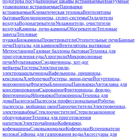
подогрева посуды
Винные шкафы встраиваемые
Вакуумные
упаковщики встраиваемые
Пароварки
встраиваемые
Климатическая техника
Вентиляторы
бытовые
Кондиционеры, сплит-системы
Охладители
воздуха
Водонагреватели
Увлажнители, очистители
воздуха
Камины, печи-камины
Обогреватели
Тепловые
завесы
Тепловые
пушки
Биокамины
Проветриватели
Отопительные печи
Банные
печи
Порталы для каминов
Вентиляторы вытяжные
Метеостанции
Газовые баллоны бытовые
Техника для
приготовления еды
Аэрогрили
Микроволновые
печи
Мультиварки
Сэндвичницы, хот-дог
мейкеры
Тостеры
Электрогрили,
электрошашлычницы
Вафельницы, орешницы,
кексницы
Хлебопечки
Ростеры, мини-печи
Йогуртницы,
мороженицы
Фризеры
Блинницы
Пароварки
Автоклавы для
консервирования
Сыроварни
Фритюрницы, фондю-
фритюрницы
Яйцеварки
Попкорницы
Техника для
дома
Пылесосы
Пылесосы профессиональные
Роботы-
пылесосы, мойщики окон
Пароочистители
Электровеники,
электрошвабры
Стеклоочистители
Стерилизационное
оборудование
Техника для приготовления
напитков
Электрочайники
Кофеварки,
кофемашины
Соковыжималки
Кофемолки
Вспениватели
молока
Сифоны для газирования воды
Аксессуары для