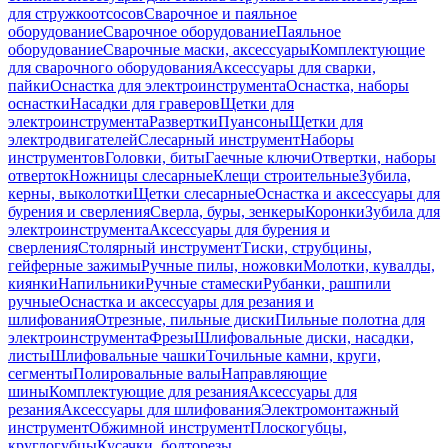
для стружкоотсосов
Сварочное и паяльное
оборудование
Сварочное оборудование
Паяльное
оборудование
Сварочные маски, аксессуары
Комплектующие
для сварочного оборудования
Аксессуары для сварки,
пайки
Оснастка для электроинструмента
Оснастка, наборы
оснастки
Насадки для граверов
Щетки для
электроинструмента
Развертки
Пуансоны
Щетки для
электродвигателей
Слесарный инструмент
Наборы
инструментов
Головки, биты
Гаечные ключи
Отвертки, наборы
отверток
Ножницы слесарные
Клещи строительные
Зубила,
керны, выколотки
Щетки слесарные
Оснастка и аксессуары для
бурения и сверления
Сверла, буры, зенкеры
Коронки
Зубила для
электроинструмента
Аксессуары для бурения и
сверления
Столярный инструмент
Тиски, струбцины,
гейферные зажимы
Ручные пилы, ножовки
Молотки, кувалды,
киянки
Напильники
Ручные стамески
Рубанки, рашпили
ручные
Оснастка и аксессуары для резания и
шлифования
Отрезные, пильные диски
Пильные полотна для
электроинструмента
Фрезы
Шлифовальные диски, насадки,
листы
Шлифовальные чашки
Точильные камни, круги,
сегменты
Полировальные валы
Направляющие
шины
Комплектующие для резания
Аксессуары для
резания
Аксессуары для шлифования
Электромонтажный
инструмент
Обжимной инструмент
Плоскогубцы,
круглогубцы
Кусачки, болторезы,