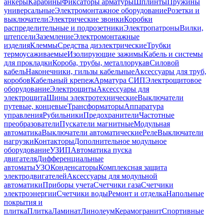
анкеры
Карабины
Фиксаторы арматуры
Шплинты
Пружины
универсальные
Электромонтажное оборудование
Розетки и
выключатели
Электрические звонки
Коробки
распределительные и подрозетники
Электропатроны
Вилки,
штепсели
Заземление
Электромонтажные
изделия
Клеммы
Средства диэлектрические
Трубки
термоусаживаемые
Изолирующие зажимы
Кабель и системы
для прокладки
Короба, трубы, металлорукав
Силовой
кабель
Наконечники, гильзы кабельные
Аксессуары для труб,
коробов
Кабельный крепеж
Арматура СИП
Электрощитовое
оборудование
Электрощиты
Аксессуары для
электрощита
Шины электротехнические
Выключатели
путевые, концевые
Трансформаторы
Аппаратура
управления
Рубильники
Предохранители
Частотные
преобразователи
Пускатели магнитные
Модульная
автоматика
Выключатели автоматические
Реле
Выключатели
нагрузки
Контакторы
Дополнительное модульное
оборудование
УЗИП
Автоматика пуска
двигателя
Дифференциальные
автоматы
УЗО
Конденсаторы
Комплексная защита
электродвигателей
Аксессуары для модульной
автоматики
Приборы учета
Счетчики газа
Счетчики
электроэнергии
Счетчики воды
Ремонт и отделка
Напольные
покрытия и
плитка
Плитка
Ламинат
Линолеум
Керамогранит
Спортивные