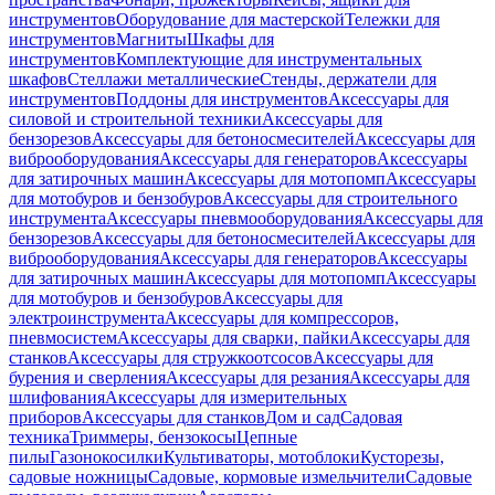
инструментов
Оборудование для мастерской
Тележки для
инструментов
Магниты
Шкафы для
инструментов
Комплектующие для инструментальных
шкафов
Стеллажи металлические
Стенды, держатели для
инструментов
Поддоны для инструментов
Аксессуары для
силовой и строительной техники
Аксессуары для
бензорезов
Аксессуары для бетоносмесителей
Аксессуары для
виброоборудования
Аксессуары для генераторов
Аксессуары
для затирочных машин
Аксессуары для мотопомп
Аксессуары
для мотобуров и бензобуров
Аксессуары для строительного
инструмента
Аксессуары пневмооборудования
Аксессуары для
бензорезов
Аксессуары для бетоносмесителей
Аксессуары для
виброоборудования
Аксессуары для генераторов
Аксессуары
для затирочных машин
Аксессуары для мотопомп
Аксессуары
для мотобуров и бензобуров
Аксессуары для
электроинструмента
Аксессуары для компрессоров,
пневмосистем
Аксессуары для сварки, пайки
Аксессуары для
станков
Аксессуары для стружкоотсосов
Аксессуары для
бурения и сверления
Аксессуары для резания
Аксессуары для
шлифования
Аксессуары для измерительных
приборов
Аксессуары для станков
Дом и сад
Садовая
техника
Триммеры, бензокосы
Цепные
пилы
Газонокосилки
Культиваторы, мотоблоки
Кусторезы,
садовые ножницы
Садовые, кормовые измельчители
Садовые