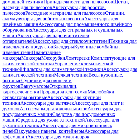
домашней техники
Принадлежности для пылесосов
Щетки,
насадки для пылесосов
Аксессуары для роботов-
пылесосов
Расходные материалы для пылесосов
Станции,
аккумуляторы для роботов-пылесосов
Аксессуары для
швейных машин
Аксессуары для промышленного швейного
оборудования
Аксессуары для стиральных и сушильных
машин
Аксессуары для пароочистителей,
отпаривателей
Аксессуары для стеклоочистителей
Техника для
измельчения продуктов
Блендеры
Кухонные комбайны,
измельчители
Планетарные
миксеры
Миксеры
Мясорубки
Ломтерезки
Комплектующие для
климатической техники
Управление климатической
техникой
Фильтры для климатической техники
Аксессуары для
климатической техники
Мелкая техника
Весы кухонные,
бытовые
Сушилки для овощей и
фруктов
Вакууматоры
Открывалки,
картофелечистки
Проращиватели семян
Маслобойки,
сепараторы бытовые
Аксессуары для крупной
техники
Аксессуары для вытяжек
Аксессуары для плит и
духовок
Аксессуары для холодильников
Аксессуары для
посудомоечных машин
Средства для посудомоечных
машин
Средства для ухода за техникой
Аксессуары для
кухонной техники
Аксессуары для микроволновых
печей
Вакуумные пакеты, контейнеры
Аксессуары для
кофемашин
Аксессуары для мультиварок,