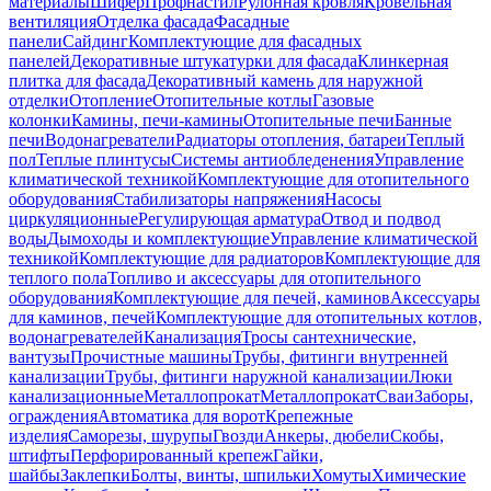
материалы
Шифер
Профнастил
Рулонная кровля
Кровельная
вентиляция
Отделка фасада
Фасадные
панели
Сайдинг
Комплектующие для фасадных
панелей
Декоративные штукатурки для фасада
Клинкерная
плитка для фасада
Декоративный камень для наружной
отделки
Отопление
Отопительные котлы
Газовые
колонки
Камины, печи-камины
Отопительные печи
Банные
печи
Водонагреватели
Радиаторы отопления, батареи
Теплый
пол
Теплые плинтусы
Системы антиобледенения
Управление
климатической техникой
Комплектующие для отопительного
оборудования
Стабилизаторы напряжения
Насосы
циркуляционные
Регулирующая арматура
Отвод и подвод
воды
Дымоходы и комплектующие
Управление климатической
техникой
Комплектующие для радиаторов
Комплектующие для
теплого пола
Топливо и аксессуары для отопительного
оборудования
Комплектующие для печей, каминов
Аксессуары
для каминов, печей
Комплектующие для отопительных котлов,
водонагревателей
Канализация
Тросы сантехнические,
вантузы
Прочистные машины
Трубы, фитинги внутренней
канализации
Трубы, фитинги наружной канализации
Люки
канализационные
Металлопрокат
Металлопрокат
Сваи
Заборы,
ограждения
Автоматика для ворот
Крепежные
изделия
Саморезы, шурупы
Гвозди
Анкеры, дюбели
Скобы,
штифты
Перфорированный крепеж
Гайки,
шайбы
Заклепки
Болты, винты, шпильки
Хомуты
Химические