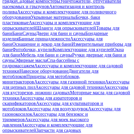
грядки
Садовые компостеры
Уничтожители, отпугиватели
насекомых и грызунов
Автоматизация и контроль
полива
Аксессуары и комплектующие для поливочного
оборудования
Укрывные материалы
Бочки, баки
пластиковые
Аксессуары и комплектующие для
опрыскивателей
Шланги для опрыскивателей
Товары для
бани
Бани
Сауны
Двери для бани и сауны
Бондарные
изделия
Банные принадлежности
Аксессуары для
бани
Оснащение и декор для бани
Измерительные приборы для
бани
Фитобочки, купели
Комплектующие для купелей
Окна
для бани
Мебель для бани и сауны
Ручки дверные для бани и
сауны
Эфирные масла
Спа-бассейны с
гидромассажем
Аксессуары и комплектующие для садовой
техники
Навесное оборудование
Двигатели для
мотоблоков
Прицепы для мотоблоков,
минитракторов
Аксессуары для газонной техники
Аксессуары
для цепных пил
Аксессуары для садовой техники
Аксессуары
для кусторезов, ножниц садовых
Моторные масла для садовой
техники
Аксессуары для аэратоторов и
скарификаторов
Аксессуары для культиваторов и
мотоблоков
Аксессуары для воздуходувок
Аксессуары для
газонокосилок
Аксессуары для бензокос и
триммеров
Аксессуары для моек высокого
давления
Аксессуары и комплектующие для
опрыскивателей
Запчасти для садовых