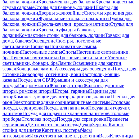
балкона, лоджии
Кресла-мешки для балкона
Кресла подвесные,
стулья садовые
Столы для балкона, лоджии
Шкафы для
балкона, лоджии
Дверцы жалюзийные
Системы хранения для
балкона, лоджии
Журнальные столы, столы-книги
Тумбы для
балкона, лоджии
Кресла-качалки, кресла-маятники
Стулья для
балкона, лоджии
Кресла, пуфы для балкона,
лоджии
Компактные столы для балкона, лоджии
Товары для
дома, бакалея
Освещение
Люстры, потолочные
светильники
Торшеры
Прикроватные лампы,
ночники
Настольные лампы
Споты
Настенные светильники,
бра
Точечные светильники
Трековые светильники
Уличные
светильники, фонари, бра
Лампы
Освещение для картин,
зеркал
Кольцевые лампы
Аксессуары для освещения
Посуда для
готовки
Сковороды, сотейники, воки
Кастрюли, ковши,
казаны
Посуда для СВЧ
Крышки и аксессуары для
посуды
Гастроемкости
Жалюзи, шторы
Жалюзи, рулонные
шторы, римские шторы
Шторы, гардины
Карнизы для
штор
Комплектующие для штор, карнизов, жалюзи
Пленки для
окон
Электроприводные солнцезащитные системы
Столовая
посуда, сервировка
Посуда для напитков
Посуда для горячих
напитков
Посуда для подачи и хранения напитков
Столовые
приборы
Столовая посуда
Посуда для сервировки
Предметы
сервировки
Детская столовая посуда
Декор
Зеркала
Кашпо,
стойки для цветов
Картины, постеры
Часы
интерьерные
Искусственные цветы, растения
Вазы
Ключницы,