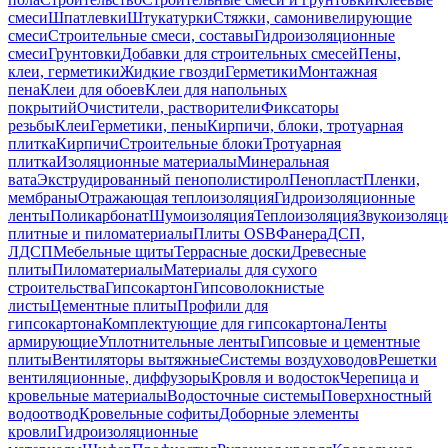
смеси
Шпатлевки
Штукатурки
Стяжки, самонивелирующие
смеси
Строительные смеси, составы
Гидроизоляционные
смеси
Грунтовки
Добавки для строительных смесей
Пены,
клеи, герметики
Жидкие гвозди
Герметики
Монтажная
пена
Клеи для обоев
Клеи для напольных
покрытий
Очистители, растворители
Фиксаторы
резьбы
Клеи
Герметики, пены
Кирпичи, блоки, тротуарная
плитка
Кирпичи
Строительные блоки
Тротуарная
плитка
Изоляционные материалы
Минеральная
вата
Экструдированный пенополистирол
Пенопласт
Пленки,
мембраны
Отражающая теплоизоляция
Гидроизоляционные
ленты
Поликарбонат
Шумоизоляция
Теплоизоляция
Звукоизоляц
плитные и пиломатериалы
Плиты OSB
Фанера
ДСП,
ЛДСП
Мебельные щиты
Террасные доски
Древесные
плиты
Пиломатериалы
Материалы для сухого
строительства
Гипсокартон
Гипсоволокнистые
листы
Цементные плиты
Профили для
гипсокартона
Комплектующие для гипсокартона
Ленты
армирующие
Уплотнительные ленты
Гипсовые и цементные
плиты
Вентиляторы вытяжные
Системы воздуховодов
Решетки
вентиляционные, диффузоры
Кровля и водосток
Черепица и
кровельные материалы
Водосточные системы
Поверхностный
водоотвод
Кровельные софиты
Доборные элементы
кровли
Гидроизоляционные