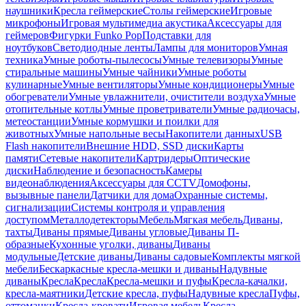
наушники
Кресла геймерские
Столы геймерские
Игровые
микрофоны
Игровая мультимедиа акустика
Аксессуары для
геймеров
Фигурки Funko Pop
Подставки для
ноутбуков
Светодиодные ленты
Лампы для мониторов
Умная
техника
Умные роботы-пылесосы
Умные телевизоры
Умные
стиральные машины
Умные чайники
Умные роботы
кулинарные
Умные вентиляторы
Умные кондиционеры
Умные
обогреватели
Умные увлажнители, очистители воздуха
Умные
отопительные котлы
Умные проветриватели
Умные радиочасы,
метеостанции
Умные кормушки и поилки для
животных
Умные напольные весы
Накопители данных
USB
Flash накопители
Внешние HDD, SSD диски
Карты
памяти
Сетевые накопители
Картридеры
Оптические
диски
Наблюдение и безопасность
Камеры
видеонаблюдения
Аксессуары для CCTV
Домофоны,
вызывные панели
Датчики для дома
Охранные системы,
сигнализации
Системы контроля и управления
доступом
Металлодетекторы
Мебель
Мягкая мебель
Диваны,
тахты
Диваны прямые
Диваны угловые
Диваны П-
образные
Кухонные уголки, диваны
Диваны
модульные
Детские диваны
Диваны садовые
Комплекты мягкой
мебели
Бескаркасные кресла-мешки и диваны
Надувные
диваны
Кресла
Кресла
Кресла-мешки и пуфы
Кресла-качалки,
кресла-маятники
Детские кресла, пуфы
Надувные кресла
Пуфы,
оттоманки
Кресла-кровати
Игровая мебель
Кресла