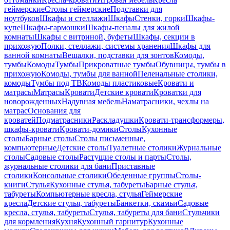
геймерские
Столы геймерские
Подставки для
ноутбуков
Шкафы и стеллажи
Шкафы
Стенки, горки
Шкафы-
купе
Шкафы-гармошки
Шкафы-пеналы для жилой
комнаты
Шкафы с витриной, буфеты
Шкафы, секции в
прихожую
Полки, стеллажи, системы хранения
Шкафы для
ванной комнаты
Вешалки, подставки для зонтов
Комоды,
тумбы
Комоды
Тумбы
Прикроватные тумбы
Обувницы, тумбы в
прихожую
Комоды, тумбы для ванной
Пеленальные столики,
комоды
Тумбы под ТВ
Комоды пластиковые
Кровати и
матрасы
Матрасы
Кровати
Детские кровати
Кроватки для
новорожденных
Надувная мебель
Наматрасники, чехлы на
матрас
Основания для
кроватей
Подматрасники
Раскладушки
Кровати-трансформеры,
шкафы-кровати
Кровати-домики
Столы
Кухонные
столы
Барные столы
Столы письменные,
компьютерные
Детские столы
Туалетные столики
Журнальные
столы
Садовые столы
Растущие столы и парты
Столы,
журнальные столики для бани
Приставные
столики
Консольные столики
Обеденные группы
Столы-
книги
Стулья
Кухонные стулья, табуреты
Барные стулья,
табуреты
Компьютерные кресла, стулья
Геймерские
кресла
Детские стулья, табуреты
Банкетки, скамьи
Садовые
кресла, стулья, табуреты
Стулья, табуреты для бани
Стульчики
для кормления
Кухня
Кухонный гарнитур
Кухонные