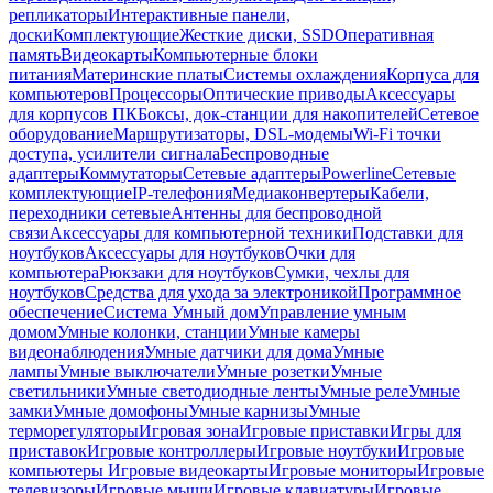
репликаторы
Интерактивные панели,
доски
Комплектующие
Жесткие диски, SSD
Оперативная
память
Видеокарты
Компьютерные блоки
питания
Материнские платы
Системы охлаждения
Корпуса для
компьютеров
Процессоры
Оптические приводы
Аксессуары
для корпусов ПК
Боксы, док-станции для накопителей
Сетевое
оборудование
Маршрутизаторы, DSL-модемы
Wi-Fi точки
доступа, усилители сигнала
Беспроводные
адаптеры
Коммутаторы
Сетевые адаптеры
Powerline
Сетевые
комплектующие
IP-телефония
Медиаконвертеры
Кабели,
переходники сетевые
Антенны для беспроводной
связи
Аксессуары для компьютерной техники
Подставки для
ноутбуков
Аксессуары для ноутбуков
Очки для
компьютера
Рюкзаки для ноутбуков
Сумки, чехлы для
ноутбуков
Средства для ухода за электроникой
Программное
обеспечение
Система Умный дом
Управление умным
домом
Умные колонки, станции
Умные камеры
видеонаблюдения
Умные датчики для дома
Умные
лампы
Умные выключатели
Умные розетки
Умные
светильники
Умные светодиодные ленты
Умные реле
Умные
замки
Умные домофоны
Умные карнизы
Умные
терморегуляторы
Игровая зона
Игровые приставки
Игры для
приставок
Игровые контроллеры
Игровые ноутбуки
Игровые
компьютеры
Игровые видеокарты
Игровые мониторы
Игровые
телевизоры
Игровые мыши
Игровые клавиатуры
Игровые