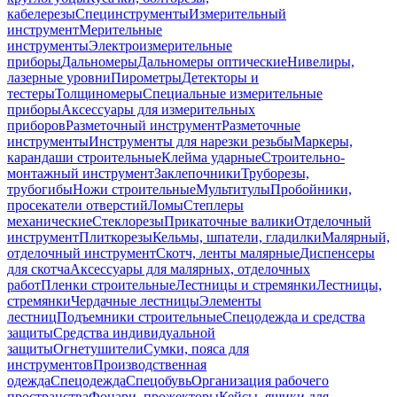
кабелерезы
Специнструменты
Измерительный
инструмент
Мерительные
инструменты
Электроизмерительные
приборы
Дальномеры
Дальномеры оптические
Нивелиры,
лазерные уровни
Пирометры
Детекторы и
тестеры
Толщиномеры
Специальные измерительные
приборы
Аксессуары для измерительных
приборов
Разметочный инструмент
Разметочные
инструменты
Инструменты для нарезки резьбы
Маркеры,
карандаши строительные
Клейма ударные
Строительно-
монтажный инструмент
Заклепочники
Труборезы,
трубогибы
Ножи строительные
Мультитулы
Пробойники,
просекатели отверстий
Ломы
Степлеры
механические
Стеклорезы
Прикаточные валики
Отделочный
инструмент
Плиткорезы
Кельмы, шпатели, гладилки
Малярный,
отделочный инструмент
Скотч, ленты малярные
Диспенсеры
для скотча
Аксессуары для малярных, отделочных
работ
Пленки строительные
Лестницы и стремянки
Лестницы,
стремянки
Чердачные лестницы
Элементы
лестниц
Подъемники строительные
Спецодежда и средства
защиты
Средства индивидуальной
защиты
Огнетушители
Сумки, пояса для
инструментов
Производственная
одежда
Спецодежда
Спецобувь
Организация рабочего
пространства
Фонари, прожекторы
Кейсы, ящики для