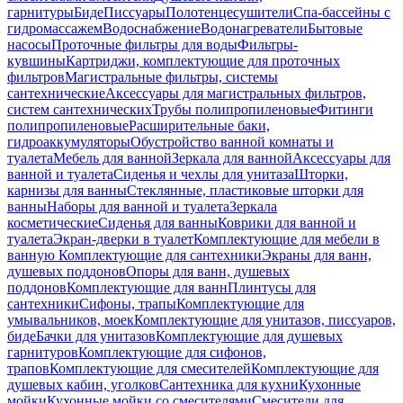
гарнитуры
Биде
Писсуары
Полотенцесушители
Спа-бассейны с
гидромассажем
Водоснабжение
Водонагреватели
Бытовые
насосы
Проточные фильтры для воды
Фильтры-
кувшины
Картриджи, комплектующие для проточных
фильтров
Магистральные фильтры, системы
сантехнические
Аксессуары для магистральных фильтров,
систем сантехнических
Трубы полипропиленовые
Фитинги
полипропиленовые
Расширительные баки,
гидроаккумуляторы
Обустройство ванной комнаты и
туалета
Мебель для ванной
Зеркала для ванной
Аксессуары для
ванной и туалета
Сиденья и чехлы для унитаза
Шторки,
карнизы для ванны
Стеклянные, пластиковые шторки для
ванны
Наборы для ванной и туалета
Зеркала
косметические
Сиденья для ванны
Коврики для ванной и
туалета
Экран-дверки в туалет
Комплектующие для мебели в
ванную
Комплектующие для сантехники
Экраны для ванн,
душевых поддонов
Опоры для ванн, душевых
поддонов
Комплектующие для ванн
Плинтусы для
сантехники
Сифоны, трапы
Комплектующие для
умывальников, моек
Комплектующие для унитазов, писсуаров,
биде
Бачки для унитазов
Комплектующие для душевых
гарнитуров
Комплектующие для сифонов,
трапов
Комплектующие для смесителей
Комплектующие для
душевых кабин, уголков
Сантехника для кухни
Кухонные
мойки
Кухонные мойки со смесителями
Смесители для