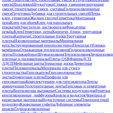
смеси
Шпатлевки
Штукатурки
Стяжки, самонивелирующие
смеси
Строительные смеси, составы
Гидроизоляционные
смеси
Грунтовки
Добавки для строительных смесей
Пены,
клеи, герметики
Жидкие гвозди
Герметики
Монтажная
пена
Клеи для обоев
Клеи для напольных
покрытий
Очистители, растворители
Фиксаторы
резьбы
Клеи
Герметики, пены
Кирпичи, блоки, тротуарная
плитка
Кирпичи
Строительные блоки
Тротуарная
плитка
Изоляционные материалы
Минеральная
вата
Экструдированный пенополистирол
Пенопласт
Пленки,
мембраны
Отражающая теплоизоляция
Гидроизоляционные
ленты
Поликарбонат
Шумоизоляция
Теплоизоляция
Звукоизоляц
плитные и пиломатериалы
Плиты OSB
Фанера
ДСП,
ЛДСП
Мебельные щиты
Террасные доски
Древесные
плиты
Пиломатериалы
Материалы для сухого
строительства
Гипсокартон
Гипсоволокнистые
листы
Цементные плиты
Профили для
гипсокартона
Комплектующие для гипсокартона
Ленты
армирующие
Уплотнительные ленты
Гипсовые и цементные
плиты
Вентиляторы вытяжные
Системы воздуховодов
Решетки
вентиляционные, диффузоры
Кровля и водосток
Черепица и
кровельные материалы
Водосточные системы
Поверхностный
водоотвод
Кровельные софиты
Доборные элементы
кровли
Гидроизоляционные