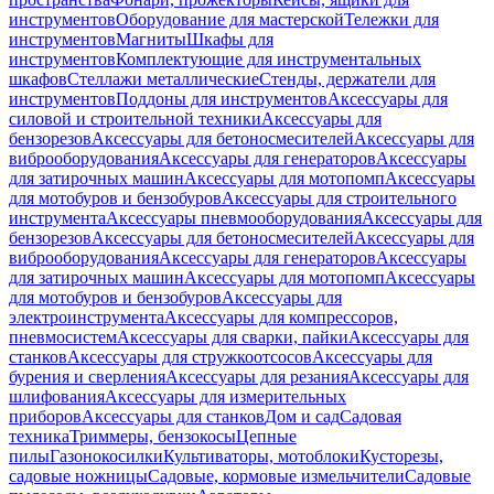
инструментов
Оборудование для мастерской
Тележки для
инструментов
Магниты
Шкафы для
инструментов
Комплектующие для инструментальных
шкафов
Стеллажи металлические
Стенды, держатели для
инструментов
Поддоны для инструментов
Аксессуары для
силовой и строительной техники
Аксессуары для
бензорезов
Аксессуары для бетоносмесителей
Аксессуары для
виброоборудования
Аксессуары для генераторов
Аксессуары
для затирочных машин
Аксессуары для мотопомп
Аксессуары
для мотобуров и бензобуров
Аксессуары для строительного
инструмента
Аксессуары пневмооборудования
Аксессуары для
бензорезов
Аксессуары для бетоносмесителей
Аксессуары для
виброоборудования
Аксессуары для генераторов
Аксессуары
для затирочных машин
Аксессуары для мотопомп
Аксессуары
для мотобуров и бензобуров
Аксессуары для
электроинструмента
Аксессуары для компрессоров,
пневмосистем
Аксессуары для сварки, пайки
Аксессуары для
станков
Аксессуары для стружкоотсосов
Аксессуары для
бурения и сверления
Аксессуары для резания
Аксессуары для
шлифования
Аксессуары для измерительных
приборов
Аксессуары для станков
Дом и сад
Садовая
техника
Триммеры, бензокосы
Цепные
пилы
Газонокосилки
Культиваторы, мотоблоки
Кусторезы,
садовые ножницы
Садовые, кормовые измельчители
Садовые