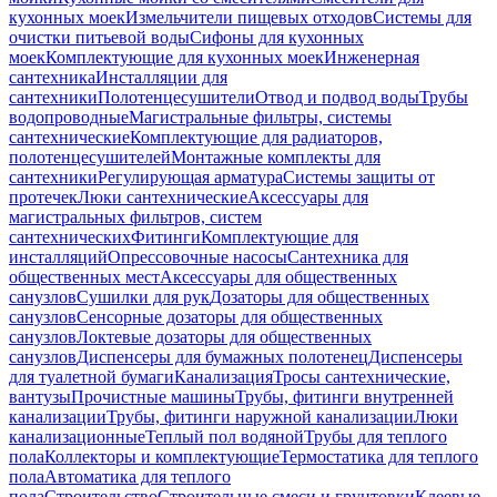
кухонных моек
Измельчители пищевых отходов
Системы для
очистки питьевой воды
Сифоны для кухонных
моек
Комплектующие для кухонных моек
Инженерная
сантехника
Инсталляции для
сантехники
Полотенцесушители
Отвод и подвод воды
Трубы
водопроводные
Магистральные фильтры, системы
сантехнические
Комплектующие для радиаторов,
полотенцесушителей
Монтажные комплекты для
сантехники
Регулирующая арматура
Системы защиты от
протечек
Люки сантехнические
Аксессуары для
магистральных фильтров, систем
сантехнических
Фитинги
Комплектующие для
инсталляций
Опрессовочные насосы
Сантехника для
общественных мест
Аксессуары для общественных
санузлов
Сушилки для рук
Дозаторы для общественных
санузлов
Сенсорные дозаторы для общественных
санузлов
Локтевые дозаторы для общественных
санузлов
Диспенсеры для бумажных полотенец
Диспенсеры
для туалетной бумаги
Канализация
Тросы сантехнические,
вантузы
Прочистные машины
Трубы, фитинги внутренней
канализации
Трубы, фитинги наружной канализации
Люки
канализационные
Теплый пол водяной
Трубы для теплого
пола
Коллекторы и комплектующие
Термостатика для теплого
пола
Автоматика для теплого
пола
Строительство
Строительные смеси и грунтовки
Клеевые