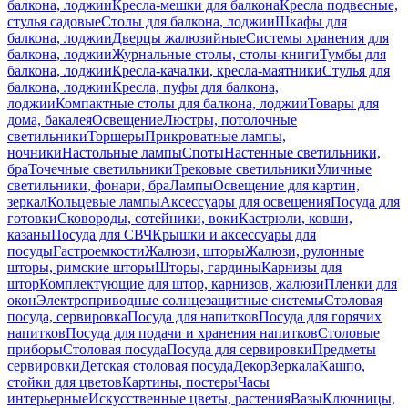
балкона, лоджии
Кресла-мешки для балкона
Кресла подвесные,
стулья садовые
Столы для балкона, лоджии
Шкафы для
балкона, лоджии
Дверцы жалюзийные
Системы хранения для
балкона, лоджии
Журнальные столы, столы-книги
Тумбы для
балкона, лоджии
Кресла-качалки, кресла-маятники
Стулья для
балкона, лоджии
Кресла, пуфы для балкона,
лоджии
Компактные столы для балкона, лоджии
Товары для
дома, бакалея
Освещение
Люстры, потолочные
светильники
Торшеры
Прикроватные лампы,
ночники
Настольные лампы
Споты
Настенные светильники,
бра
Точечные светильники
Трековые светильники
Уличные
светильники, фонари, бра
Лампы
Освещение для картин,
зеркал
Кольцевые лампы
Аксессуары для освещения
Посуда для
готовки
Сковороды, сотейники, воки
Кастрюли, ковши,
казаны
Посуда для СВЧ
Крышки и аксессуары для
посуды
Гастроемкости
Жалюзи, шторы
Жалюзи, рулонные
шторы, римские шторы
Шторы, гардины
Карнизы для
штор
Комплектующие для штор, карнизов, жалюзи
Пленки для
окон
Электроприводные солнцезащитные системы
Столовая
посуда, сервировка
Посуда для напитков
Посуда для горячих
напитков
Посуда для подачи и хранения напитков
Столовые
приборы
Столовая посуда
Посуда для сервировки
Предметы
сервировки
Детская столовая посуда
Декор
Зеркала
Кашпо,
стойки для цветов
Картины, постеры
Часы
интерьерные
Искусственные цветы, растения
Вазы
Ключницы,