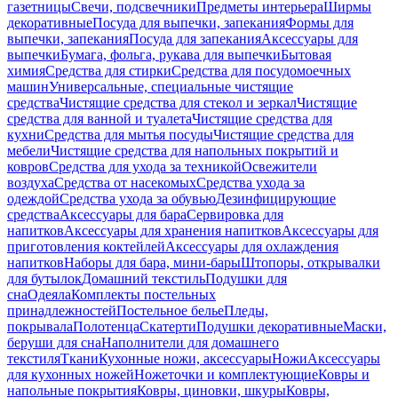
газетницы
Свечи, подсвечники
Предметы интерьера
Ширмы
декоративные
Посуда для выпечки, запекания
Формы для
выпечки, запекания
Посуда для запекания
Аксессуары для
выпечки
Бумага, фольга, рукава для выпечки
Бытовая
химия
Средства для стирки
Средства для посудомоечных
машин
Универсальные, специальные чистящие
средства
Чистящие средства для стекол и зеркал
Чистящие
средства для ванной и туалета
Чистящие средства для
кухни
Средства для мытья посуды
Чистящие средства для
мебели
Чистящие средства для напольных покрытий и
ковров
Средства для ухода за техникой
Освежители
воздуха
Средства от насекомых
Средства ухода за
одеждой
Средства ухода за обувью
Дезинфицирующие
средства
Аксессуары для бара
Сервировка для
напитков
Аксессуары для хранения напитков
Аксессуары для
приготовления коктейлей
Аксессуары для охлаждения
напитков
Наборы для бара, мини-бары
Штопоры, открывалки
для бутылок
Домашний текстиль
Подушки для
сна
Одеяла
Комплекты постельных
принадлежностей
Постельное белье
Пледы,
покрывала
Полотенца
Скатерти
Подушки декоративные
Маски,
беруши для сна
Наполнители для домашнего
текстиля
Ткани
Кухонные ножи, аксессуары
Ножи
Аксессуары
для кухонных ножей
Ножеточки и комплектующие
Ковры и
напольные покрытия
Ковры, циновки, шкуры
Ковры,