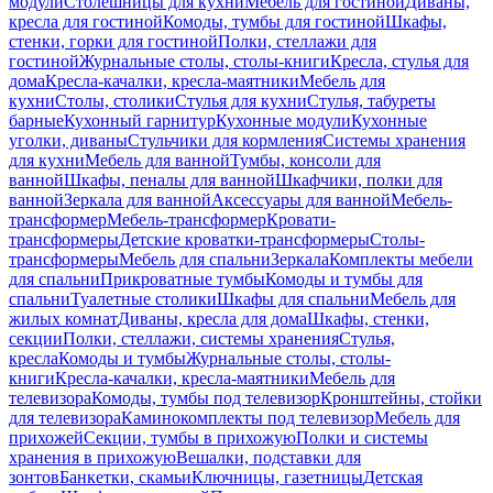
модули
Столешницы для кухни
Мебель для гостиной
Диваны,
кресла для гостиной
Комоды, тумбы для гостиной
Шкафы,
стенки, горки для гостиной
Полки, стеллажи для
гостиной
Журнальные столы, столы-книги
Кресла, стулья для
дома
Кресла-качалки, кресла-маятники
Мебель для
кухни
Столы, столики
Стулья для кухни
Стулья, табуреты
барные
Кухонный гарнитур
Кухонные модули
Кухонные
уголки, диваны
Стульчики для кормления
Системы хранения
для кухни
Мебель для ванной
Тумбы, консоли для
ванной
Шкафы, пеналы для ванной
Шкафчики, полки для
ванной
Зеркала для ванной
Аксессуары для ванной
Мебель-
трансформер
Мебель-трансформер
Кровати-
трансформеры
Детские кроватки-трансформеры
Столы-
трансформеры
Мебель для спальни
Зеркала
Комплекты мебели
для спальни
Прикроватные тумбы
Комоды и тумбы для
спальни
Туалетные столики
Шкафы для спальни
Мебель для
жилых комнат
Диваны, кресла для дома
Шкафы, стенки,
секции
Полки, стеллажи, системы хранения
Стулья,
кресла
Комоды и тумбы
Журнальные столы, столы-
книги
Кресла-качалки, кресла-маятники
Мебель для
телевизора
Комоды, тумбы под телевизор
Кронштейны, стойки
для телевизора
Каминокомплекты под телевизор
Мебель для
прихожей
Секции, тумбы в прихожую
Полки и системы
хранения в прихожую
Вешалки, подставки для
зонтов
Банкетки, скамьи
Ключницы, газетницы
Детская