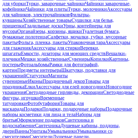
для уборки
Турки, заварочные чайники
Чайники заварочные,
кофейники
Чайники для плиты
Турки, молочники
Аксессуары
для чайников, электрочайников
Фильтры-
кувшины
Хозяйственные товары
Сушилки для белья,
прищепки
Гладильные доски
Урны, контейнеры для
мусора
Органайзеры, корзины, ящики
Туалетная бумага,
бумажные полотенца
Салфетки, мочалки, губки, мусорные
пакеты
Фольга, пленка, пакеты
Упаковочная тара
Аксессуары
для глажения
Аксессуары для стирки
Веревки,
шпагаты
Емкости, дозаторы для моющих средств
Вешалки-
плечики
Мешки хозяйственные
Сувениры
Копилки
Картины,
постеры
Фотоальбомы
Рамки для фотографий,
картин
Предметы интерьера
Шкатулки, подставки для
украшений
Статуэтки
Магниты
сувенирные
Иконы
Праздничный декор
Товары для
праздника
Елки
Аксессуары для елей новогодних
Новогодние
украшения
Светодиодные гирлянды, декорации
Светодиодные
фигуры, игрушки
Временные
татуировки
Фотобутафория
Товары для
маскарада
Подарки
Подарки, подарочные наборы
Подарочные
наборы косметики для лица и тела
Наборы для
бритья
Оформление подарков
Сантехника и
водоснабжение
Сантехника
Душевые кабины, поддоны,
двери
Ванны
Унитазы
Умывальники
Умывальники со
смесителями
Смесители
Душевые панели,