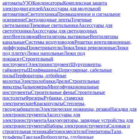
автоматы
УЗО
Конденсаторы
Комплексная защита
электродвигателей
Аксессуары для модульной
автоматики
Светотехника
Промышленное и сигнальное
освещение
Светодиодные ленты
Точечные
светильники
Трековые светильники
Аксессуары для
светотехники
Аксессуары для светодиодных
лент
Вентиляция
Вентиляторы вытяжные
Вентиляторы
канальные
Системы воздуховодов
Решетки вентиляционные,
диффузоры
Проветриватели
Люки
Люки ревизионные
Люки
под плитку
Люки напольные
Люки под
покраску
Строительный
инструмент
Электроинструмент
Шуруповерты,
гайковерты
Шлифмашины
Циркулярные, сабельные
пилы
Перфораторы, отбойные
молотки
Электролобзики
Дрели
Строительные
миксеры
Дальномеры
Многофункциональные
инструменты
Строительные фены
Строительные
пистолеты
Фрезеры
Рубанки, стамески
электрические
Краскопульты
Степлеры,
гвоздезабиватели
Электрические ножницы, резаки
Насадки для
электроинструмента
Аксессуары для
электроинструмента
Аккумуляторы, зарядные устройства для
электроинструмента
Наборы электроинструмента
Силовая и
строительная техника
Бетоносмесители
Генераторы
Тали,
тельферы
Такелаж
Виброплиты, глубинные