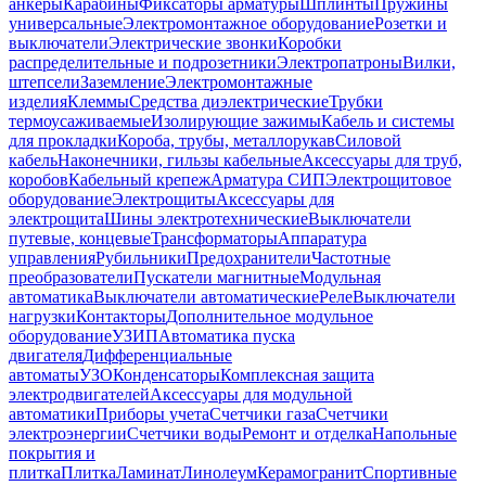
анкеры
Карабины
Фиксаторы арматуры
Шплинты
Пружины
универсальные
Электромонтажное оборудование
Розетки и
выключатели
Электрические звонки
Коробки
распределительные и подрозетники
Электропатроны
Вилки,
штепсели
Заземление
Электромонтажные
изделия
Клеммы
Средства диэлектрические
Трубки
термоусаживаемые
Изолирующие зажимы
Кабель и системы
для прокладки
Короба, трубы, металлорукав
Силовой
кабель
Наконечники, гильзы кабельные
Аксессуары для труб,
коробов
Кабельный крепеж
Арматура СИП
Электрощитовое
оборудование
Электрощиты
Аксессуары для
электрощита
Шины электротехнические
Выключатели
путевые, концевые
Трансформаторы
Аппаратура
управления
Рубильники
Предохранители
Частотные
преобразователи
Пускатели магнитные
Модульная
автоматика
Выключатели автоматические
Реле
Выключатели
нагрузки
Контакторы
Дополнительное модульное
оборудование
УЗИП
Автоматика пуска
двигателя
Дифференциальные
автоматы
УЗО
Конденсаторы
Комплексная защита
электродвигателей
Аксессуары для модульной
автоматики
Приборы учета
Счетчики газа
Счетчики
электроэнергии
Счетчики воды
Ремонт и отделка
Напольные
покрытия и
плитка
Плитка
Ламинат
Линолеум
Керамогранит
Спортивные