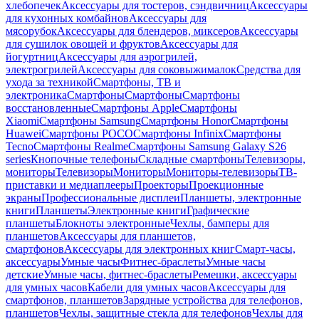
хлебопечек
Аксессуары для тостеров, сэндвичниц
Аксессуары
для кухонных комбайнов
Аксессуары для
мясорубок
Аксессуары для блендеров, миксеров
Аксессуары
для сушилок овощей и фруктов
Аксессуары для
йогуртниц
Аксессуары для аэрогрилей,
электрогрилей
Аксессуары для соковыжималок
Средства для
ухода за техникой
Смартфоны, ТВ и
электроника
Смартфоны
Смартфоны
Смартфоны
восстановленные
Смартфоны Apple
Смартфоны
Xiaomi
Смартфоны Samsung
Смартфоны Honor
Смартфоны
Huawei
Смартфоны POCO
Смартфоны Infinix
Смартфоны
Tecno
Смартфоны Realme
Смартфоны Samsung Galaxy S26
series
Кнопочные телефоны
Складные смартфоны
Телевизоры,
мониторы
Телевизоры
Мониторы
Мониторы-телевизоры
ТВ-
приставки и медиаплееры
Проекторы
Проекционные
экраны
Профессиональные дисплеи
Планшеты, электронные
книги
Планшеты
Электронные книги
Графические
планшеты
Блокноты электронные
Чехлы, бамперы для
планшетов
Аксессуары для планшетов,
смартфонов
Аксессуары для электронных книг
Смарт-часы,
аксессуары
Умные часы
Фитнес-браслеты
Умные часы
детские
Умные часы, фитнес-браслеты
Ремешки, аксессуары
для умных часов
Кабели для умных часов
Аксессуары для
смартфонов, планшетов
Зарядные устройства для телефонов,
планшетов
Чехлы, защитные стекла для телефонов
Чехлы для