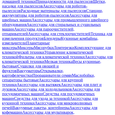
домашней техники
Принадлежности для пылесосов
Щетки,
насадки для пылесосов
Аксессуары для роботов-
пылесосов
Расходные материалы для пылесосов
Станции,
аккумуляторы для роботов-пылесосов
Аксессуары для
швейных машин
Аксессуары для промышленного швейного
оборудования
Аксессуары для стиральных и сушильных
машин
Аксессуары для пароочистителей,
отпаривателей
Аксессуары для стеклоочистителей
Техника для
измельчения продуктов
Блендеры
Кухонные комбайны,
измельчители
Планетарные
миксеры
Миксеры
Мясорубки
Ломтерезки
Комплектующие для
климатической техники
Управление климатической
техникой
Фильтры для климатической техники
Аксессуары для
климатической техники
Мелкая техника
Весы кухонные,
бытовые
Сушилки для овощей и
фруктов
Вакууматоры
Открывалки,
картофелечистки
Проращиватели семян
Маслобойки,
сепараторы бытовые
Аксессуары для крупной
техники
Аксессуары для вытяжек
Аксессуары для плит и
духовок
Аксессуары для холодильников
Аксессуары для
посудомоечных машин
Средства для посудомоечных
машин
Средства для ухода за техникой
Аксессуары для
кухонной техники
Аксессуары для микроволновых
печей
Вакуумные пакеты, контейнеры
Аксессуары для
кофемашин
Аксессуары для мультиварок,