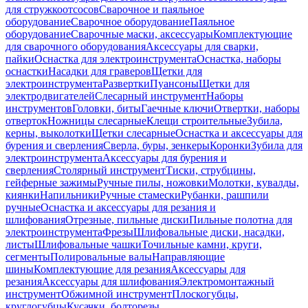
для стружкоотсосов
Сварочное и паяльное
оборудование
Сварочное оборудование
Паяльное
оборудование
Сварочные маски, аксессуары
Комплектующие
для сварочного оборудования
Аксессуары для сварки,
пайки
Оснастка для электроинструмента
Оснастка, наборы
оснастки
Насадки для граверов
Щетки для
электроинструмента
Развертки
Пуансоны
Щетки для
электродвигателей
Слесарный инструмент
Наборы
инструментов
Головки, биты
Гаечные ключи
Отвертки, наборы
отверток
Ножницы слесарные
Клещи строительные
Зубила,
керны, выколотки
Щетки слесарные
Оснастка и аксессуары для
бурения и сверления
Сверла, буры, зенкеры
Коронки
Зубила для
электроинструмента
Аксессуары для бурения и
сверления
Столярный инструмент
Тиски, струбцины,
гейферные зажимы
Ручные пилы, ножовки
Молотки, кувалды,
киянки
Напильники
Ручные стамески
Рубанки, рашпили
ручные
Оснастка и аксессуары для резания и
шлифования
Отрезные, пильные диски
Пильные полотна для
электроинструмента
Фрезы
Шлифовальные диски, насадки,
листы
Шлифовальные чашки
Точильные камни, круги,
сегменты
Полировальные валы
Направляющие
шины
Комплектующие для резания
Аксессуары для
резания
Аксессуары для шлифования
Электромонтажный
инструмент
Обжимной инструмент
Плоскогубцы,
круглогубцы
Кусачки, болторезы,