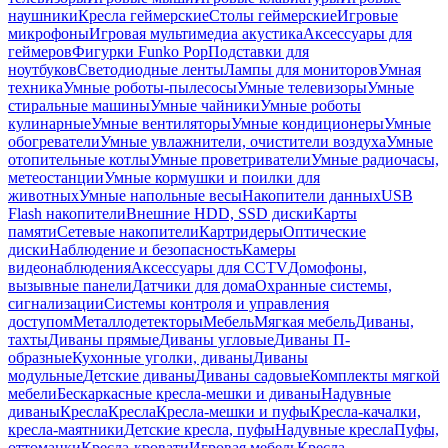
наушники
Кресла геймерские
Столы геймерские
Игровые
микрофоны
Игровая мультимедиа акустика
Аксессуары для
геймеров
Фигурки Funko Pop
Подставки для
ноутбуков
Светодиодные ленты
Лампы для мониторов
Умная
техника
Умные роботы-пылесосы
Умные телевизоры
Умные
стиральные машины
Умные чайники
Умные роботы
кулинарные
Умные вентиляторы
Умные кондиционеры
Умные
обогреватели
Умные увлажнители, очистители воздуха
Умные
отопительные котлы
Умные проветриватели
Умные радиочасы,
метеостанции
Умные кормушки и поилки для
животных
Умные напольные весы
Накопители данных
USB
Flash накопители
Внешние HDD, SSD диски
Карты
памяти
Сетевые накопители
Картридеры
Оптические
диски
Наблюдение и безопасность
Камеры
видеонаблюдения
Аксессуары для CCTV
Домофоны,
вызывные панели
Датчики для дома
Охранные системы,
сигнализации
Системы контроля и управления
доступом
Металлодетекторы
Мебель
Мягкая мебель
Диваны,
тахты
Диваны прямые
Диваны угловые
Диваны П-
образные
Кухонные уголки, диваны
Диваны
модульные
Детские диваны
Диваны садовые
Комплекты мягкой
мебели
Бескаркасные кресла-мешки и диваны
Надувные
диваны
Кресла
Кресла
Кресла-мешки и пуфы
Кресла-качалки,
кресла-маятники
Детские кресла, пуфы
Надувные кресла
Пуфы,
оттоманки
Кресла-кровати
Игровая мебель
Кресла