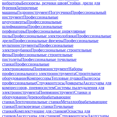
вибраторы
Бензорезы, резчики швов
Стойки, дрели для
бурения
Затирочные
машины
Гидроинструмент
Погрузчики
Профессиональный
инструмент
Профессиональные
шуруповерты
Профессиональные
шлифмашины
Профессиональные
перфораторы
Профессиональные циркулярные
пилы
Профессиональные электролобзики
Профессиональные
дрели
Профессиональные фрезеры
Профессиональные
мультиинструменты
Профессиональные
электрорубанки
Профессиональные строительные
фены
Профессиональные строительные
пистолеты
Профессиональные точильные
станки
Профессиональные
электроножницы
Пневмоинструмент
Наборы
профессионального электроинструмента
Строительное
оборудование
Компрессоры
Тепловые пушки
Пылесосы
профессиональные
Стружкоотсосы
Домкраты
Аксессуары для
компрессоров, пневмосистем
Системы пылеудаления для
электроинструмента
Пневмоинструмент
Станки и
оборудование
Деревообрабатывающие
станки
Ленточнопильные станки
Металлообрабатывающие
станки
Плиткорезные станки
Точильные
станки
Комплектующие для станков
Оснастка для
станков
Аксессуары для станков
Стружкоотсосы
Аксессуары