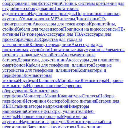
оборудования для фотостудии
Стойки, системы крепления для
студийного оборудования
Портативная
аудиотехника
Наушники и гарнитуры
Портативные колонки,
акустика
Умные колонки
MP3-плееры
Диктофоны
CD-
проигрыватели
Аксессуары для телевизоров
Кронштейны,
стойки
Кабели для телевизоров
Подписки на видеосервисы
ТВ-
антенны
ТВ-тюнеры
Аксессуары для ТВ
Аксессуары для
проектора
Очки 3D
Средства для ухода за
электроникой
Кабели, переходники
Аксессуары для
портативных устройств
Портативные аккумуляторы
Элементы
питания, зарядные устройства
Аккумуляторные
батареи
Держатели, док-станции
Аксессуары для планшетов,
смартфонов
Кабели для телефонов, планшетов
Зарядные
устройства для телефонов, планшетов
Компьютеры и
периферия
Компьютерная
техника
Ноутбуки
Планшеты
Моноблоки
Компьютеры
Игровые
компьютеры
Игровые консоли
Серверное
оборудование
Компьютерная
периферия
Мониторы
Мыши
Клавиатуры
Стилусы
Наборы
периферии
Источники бесперебойного питания
Батареи для
ИБП
Стабилизаторы напряжения
Инверторы
напряжения
Сетевые фильтры, удлинители
Веб-
камеры
Игровые контроллеры
Мультимедиа
акустика
Наушники и гарнитуры
Компьютерные кабели,
переходники
Зарядные, аккумуляторы
Док-станции,