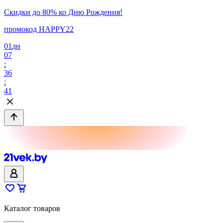
Скидки до 80% ко Дню Рождения!
промокод HAPPY22
01
дн
07
:
36
:
41
Каталог товаров