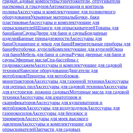
грядки
Садовые компостеры
Уничтожители, отпугиватели
насекомых и грызунов
Автоматизация и контроль
полива
Аксессуары и комплектующие для поливочного
оборудования
Укрывные материалы
Бочки, баки
пластиковые
Аксессуары и комплектующие для
опрыскивателей
Шланги для опрыскивателей
Товары для
бани
Бани
Сауны
Двери для бани и сауны
Бондарные
изделия
Банные принадлежности
Аксессуары для
бани
Оснащение и декор для бани
Измерительные приборы для
бани
Фитобочки, купели
Комплектующие для купелей
Окна
для бани
Мебель для бани и сауны
Ручки дверные для бани и
сауны
Эфирные масла
Спа-бассейны с
гидромассажем
Аксессуары и комплектующие для садовой
техники
Навесное оборудование
Двигатели для
мотоблоков
Прицепы для мотоблоков,
минитракторов
Аксессуары для газонной техники
Аксессуары
для цепных пил
Аксессуары для садовой техники
Аксессуары
для кусторезов, ножниц садовых
Моторные масла для садовой
техники
Аксессуары для аэратоторов и
скарификаторов
Аксессуары для культиваторов и
мотоблоков
Аксессуары для воздуходувок
Аксессуары для
газонокосилок
Аксессуары для бензокос и
триммеров
Аксессуары для моек высокого
давления
Аксессуары и комплектующие для
опрыскивателей
Запчасти для садовых