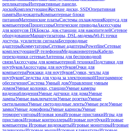
репликаторы
Интерактивные панели,
доски
Комплектующие
Жесткие диски, SSD
Оперативная
память
Видеокарты
Компьютерные блоки
питания
Материнские платы
Системы охлаждения
Корпуса для
компьютеров
Процессоры
Оптические приводы
Аксессуары
для корпусов ПК
Боксы, док-станции для накопителей
Сетевое
оборудование
Маршрутизаторы, DSL-модемы
Wi-Fi точки
доступа, усилители сигнала
Беспроводные
адаптеры
Коммутаторы
Сетевые адаптеры
Powerline
Сетевые
комплектующие
IP-телефония
Медиаконвертеры
Кабели,
переходники сетевые
Антенны для беспроводной
связи
Аксессуары для компьютерной техники
Подставки для
ноутбуков
Аксессуары для ноутбуков
Очки для
компьютера
Рюкзаки для ноутбуков
Сумки, чехлы для
ноутбуков
Средства для ухода за электроникой
Программное
обеспечение
Система Умный дом
Управление умным
домом
Умные колонки, станции
Умные камеры
видеонаблюдения
Умные датчики для дома
Умные
лампы
Умные выключатели
Умные розетки
Умные
светильники
Умные светодиодные ленты
Умные реле
Умные
замки
Умные домофоны
Умные карнизы
Умные
терморегуляторы
Игровая зона
Игровые приставки
Игры для
приставок
Игровые контроллеры
Игровые ноутбуки
Игровые
компьютеры
Игровые видеокарты
Игровые мониторы
Игровые
телевизоры
Игровые мыши
Игровые клавиатуры
Игровые