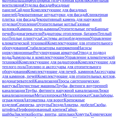
материалы
Шифер
Профнастил
Рулонная кровля
Кровельная
вентиляция
Отделка фасада
Фасадные
панели
Сайдинг
Комплектующие для фасадных
панелей
Декоративные штукатурки для фасада
Клинкерная
плитка для фасада
Декоративный камень для наружной
отделки
Отопление
Отопительные котлы
Газовые
колонки
Камины, печи-камины
Отопительные печи
Банные
печи
Водонагреватели
Радиаторы отопления, батареи
Теплый
пол
Теплые плинтусы
Системы антиобледенения
Управление
климатической техникой
Комплектующие для отопительного
оборудования
Стабилизаторы напряжения
Насосы
циркуляционные
Регулирующая арматура
Отвод и подвод
воды
Дымоходы и комплектующие
Управление климатической
техникой
Комплектующие для радиаторов
Комплектующие для
теплого пола
Топливо и аксессуары для отопительного
оборудования
Комплектующие для печей, каминов
Аксессуары
для каминов, печей
Комплектующие для отопительных котлов,
водонагревателей
Канализация
Тросы сантехнические,
вантузы
Прочистные машины
Трубы, фитинги внутренней
канализации
Трубы, фитинги наружной канализации
Люки
канализационные
Металлопрокат
Металлопрокат
Сваи
Заборы,
ограждения
Автоматика для ворот
Крепежные
изделия
Саморезы, шурупы
Гвозди
Анкеры, дюбели
Скобы,
штифты
Перфорированный крепеж
Гайки,
шайбы
Заклепки
Болты, винты, шпильки
Хомуты
Химические