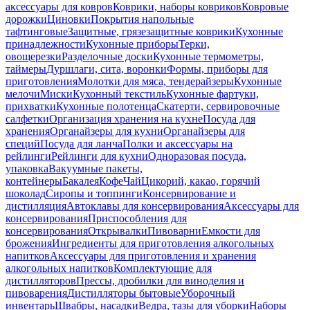
аксессуары для ковров
Коврики, наборы ковриков
Ковровые
дорожки
Циновки
Покрытия напольные
тафтинговые
Защитные, грязезащитные коврики
Кухонные
принадлежности
Кухонные приборы
Терки,
овощерезки
Разделочные доски
Кухонные термометры,
таймеры
Дуршлаги, сита, воронки
Формы, приборы для
приготовления
Молотки для мяса, тендерайзеры
Кухонные
мелочи
Миски
Кухонный текстиль
Кухонные фартуки,
прихватки
Кухонные полотенца
Скатерти, сервировочные
салфетки
Организация хранения на кухне
Посуда для
хранения
Органайзеры для кухни
Органайзеры для
специй
Посуда для ланча
Полки и аксессуары на
рейлинги
Рейлинги для кухни
Одноразовая посуда,
упаковка
Вакуумные пакеты,
контейнеры
Бакалея
Кофе
Чай
Цикорий, какао, горячий
шоколад
Сиропы и топпинги
Консервирование и
дистилляция
Автоклавы для консервирования
Аксессуары для
консервирования
Приспособления для
консервирования
Открывалки
Пивоварни
Емкости для
брожения
Ингредиенты для приготовления алкогольных
напитков
Аксессуары для приготовления и хранения
алкогольных напитков
Комплектующие для
дистилляторов
Прессы, дробилки для виноделия и
пивоварения
Дистилляторы бытовые
Уборочный
инвентарь
Швабры, насадки
Ведра, тазы для уборки
Наборы