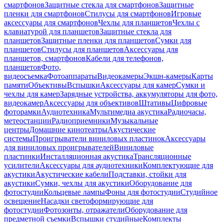
смартфонов
Защитные стекла для смартфонов
Защитные
пленки для смартфонов
Стилусы для смартфонов
Игровые
аксессуары для смартфонов
Чехлы для планшетов
Чехлы с
клавиатурой для планшетов
Защитные стекла для
планшетов
Защитные пленки для планшетов
Сумки для
планшетов
Стилусы для планшетов
Аксессуары для
планшетов, смартфонов
Кабели для телефонов,
планшетов
Фото,
видеосъемка
Фотоаппараты
Видеокамеры
Экшн-камеры
Карты
памяти
Объективы
Вспышки
Аксессуары для камер
Сумки и
чехлы для камер
Зарядные устройства, аккумуляторы для фото,
видеокамер
Аксессуары для объективов
Штативы
Цифровые
фоторамки
Аудиотехника
Мультимедиа акустика
Радиочасы,
метеостанции
Радиоприемники
Музыкальные
центры
Домашние кинотеатры
Акустические
системы
Проигрыватели виниловых пластинок
Аксессуары
для виниловых проигрывателей
Виниловые
пластинки
Инсталляционная акустика
Трансляционные
усилители
Аксессуары для аудиотехники
Комплектующие для
акустики
Акустические кабели
Подставки, стойки для
акустики
Сумки, чехлы для акустики
Оборудование для
фотостудии
Кольцевые лампы
Фоны для фотостудии
Студийное
освещение
Насадки светоформирующие для
фотостудии
Фотозонты, отражатели
Оборудование для
предметной съемки
Вспышки студийные
Комплекты