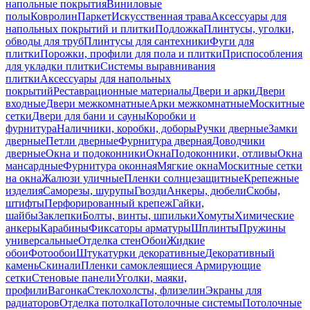
напольные покрытия
Виниловые
полы
Ковролин
Паркет
Искусственная трава
Аксессуары для
напольных покрытий и плитки
Подложка
Плинтусы, уголки,
обводы для труб
Плинтусы для сантехники
Фуги для
плитки
Порожки, профили для пола и плитки
Приспособления
для укладки плитки
Системы выравнивания
плитки
Аксессуары для напольных
покрытий
Реставрационные материалы
Двери и арки
Двери
входные
Двери межкомнатные
Арки межкомнатные
Москитные
сетки
Двери для бани и сауны
Коробки и
фурнитура
Наличники, коробки, доборы
Ручки дверные
Замки
дверные
Петли дверные
Фурнитура дверная
Доводчики
дверные
Окна и подоконники
Окна
Подоконники, отливы
Окна
мансардные
Фурнитура оконная
Мягкие окна
Москитные сетки
на окна
Жалюзи уличные
Пленки солнцезащитные
Крепежные
изделия
Саморезы, шурупы
Гвозди
Анкеры, дюбели
Скобы,
штифты
Перфорированный крепеж
Гайки,
шайбы
Заклепки
Болты, винты, шпильки
Хомуты
Химические
анкеры
Карабины
Фиксаторы арматуры
Шплинты
Пружины
универсальные
Отделка стен
Обои
Жидкие
обои
Фотообои
Штукатурки декоративные
Декоративный
камень
Скинали
Пленки самоклеящиеся
Армирующие
сетки
Стеновые панели
Уголки, маяки,
профили
Вагонка
Стеклохолсты, флизелин
Экраны для
радиаторов
Отделка потолка
Потолочные системы
Потолочные