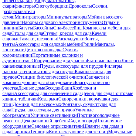
пылесосы, воздуходувки
Аэраторы,
скарификаторы
Снегоуборщики
Дровоколы
Сеялки,
разбрасыватели
семян
Минитракторы
Миникультиваторы
Мойки высокого
давления
Наборы садового электроинструмента
Отдых и
пикник
Батуты
Бассейны
Спа-бассейны
Комплекты мебели для
сада
Столы для сада
Стулья, кресла для сада
Качели
садовые
Гамаки, шезлонги
Раскладушки
Зонты,
тенты
Аксессуары для садовой мебели
Грили
Мангалы,
коптильни
Детская площадка
Сумки-
холодильники
Портативные колонки и
аудиосистемы
Оборудование для участка
Бытовые насосы
Люки
канализационные
Пруды, аксессуары для прудов
Фильтры,
насосы, стерилизаторы для прудов
Компрессоры для
прудов
Станции биологической очистки
Запчасти и
комплектующие для оборудования
Благоустройство
участка
Дачные дома
Беседки
Бани
Хозблоки и
сараи
Аксессуары для озеленения сада
Декор для сада
Почтовые
ящики, таблички
Козырьки
Скворечники, кормушки для
птиц
Домики для насекомых
Фонтаны, скульптуры для
сада
Пруды, аксессуары для прудов
Уличные
обогреватели
Уличные светильники
Противогололедные
реагенты
Декоративный щебень
Сад и огород
Поливочное
оборудование
Садовые опрыскиватели
Шланги для дома и
сада
Парники
Теплицы
Комплектующие для теплиц
Модульные