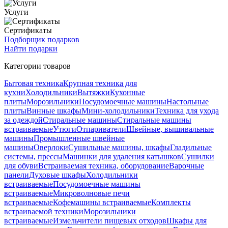
Услуги
Сертификаты
Подборщик подарков
Найти подарки
Категории товаров
Бытовая техника
Крупная техника для
кухни
Холодильники
Вытяжки
Кухонные
плиты
Морозильники
Посудомоечные машины
Настольные
плиты
Винные шкафы
Мини-холодильники
Техника для ухода
за одеждой
Стиральные машины
Стиральные машины
встраиваемые
Утюги
Отпариватели
Швейные, вышивальные
машины
Промышленные швейные
машины
Оверлоки
Сушильные машины, шкафы
Гладильные
системы, прессы
Машинки для удаления катышков
Сушилки
для обуви
Встраиваемая техника, оборудование
Варочные
панели
Духовые шкафы
Холодильники
встраиваемые
Посудомоечные машины
встраиваемые
Микроволновые печи
встраиваемые
Кофемашины встраиваемые
Комплекты
встраиваемой техники
Морозильники
встраиваемые
Измельчители пищевых отходов
Шкафы для