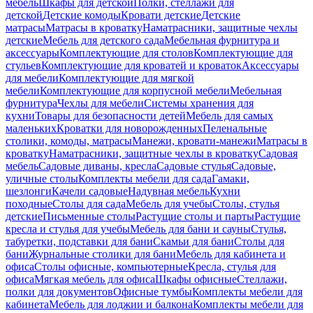
мебель
Шкафы для детской
Полки, стеллажи для
детской
Детские комоды
Кровати детские
Детские
матрасы
Матрасы в кроватку
Наматрасники, защитные чехлы
детские
Мебель для детского сада
Мебельная фурнитура и
аксессуары
Комплектующие для столов
Комплектующие для
стульев
Комплектующие для кроватей и кроваток
Аксессуары
для мебели
Комплектующие для мягкой
мебели
Комплектующие для корпусной мебели
Мебельная
фурнитура
Чехлы для мебели
Системы хранения для
кухни
Товары для безопасности детей
Мебель для самых
маленьких
Кроватки для новорожденных
Пеленальные
столики, комоды, матрасы
Манежи, кровати-манежи
Матрасы в
кроватку
Наматрасники, защитные чехлы в кроватку
Садовая
мебель
Садовые диваны, кресла
Садовые стулья
Садовые,
уличные столы
Комплекты мебели для сада
Гамаки,
шезлонги
Качели садовые
Надувная мебель
Кухни
походные
Столы для сада
Мебель для учебы
Столы, стулья
детские
Письменные столы
Растущие столы и парты
Растущие
кресла и стулья для учебы
Мебель для бани и сауны
Стулья,
табуретки, подставки для бани
Скамьи для бани
Столы для
бани
Журнальные столики для бани
Мебель для кабинета и
офиса
Столы офисные, компьютерные
Кресла, стулья для
офиса
Мягкая мебель для офиса
Шкафы офисные
Стеллажи,
полки для документов
Офисные тумбы
Комплекты мебели для
кабинета
Мебель для лоджии и балкона
Комплекты мебели для