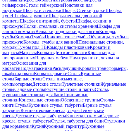
геймерские
Столы геймерские
Подставки для
ноутбуков
Шкафы и стеллажи
Шкафы
Стенки, горки
Шкафы-
купе
Шкафы-гармошки
Шкафы-пеналы для жилой
комнаты
Шкафы с витриной, буфеты
Шкафы, секции в
прихожую
Полки, стеллажи, системы хранения
Шкафы для
ванной комнаты
Вешалки, подставки для зонтов
Комоды,
тумбы
Комоды
Тумбы
Прикроватные тумбы
Обувницы, тумбы в
прихожую
Комоды, тумбы для ванной
Пеленальные столики,
комоды
Тумбы под ТВ
Комоды пластиковые
Кровати и
матрасы
Матрасы
Кровати
Детские кровати
Кроватки для
новорожденных
Надувная мебель
Наматрасники, чехлы на
матрас
Основания для
кроватей
Подматрасники
Раскладушки
Кровати-трансформеры,
шкафы-кровати
Кровати-домики
Столы
Кухонные
столы
Барные столы
Столы письменные,
компьютерные
Детские столы
Туалетные столики
Журнальные
столы
Садовые столы
Растущие столы и парты
Столы,
журнальные столики для бани
Приставные
столики
Консольные столики
Обеденные группы
Столы-
книги
Стулья
Кухонные стулья, табуреты
Барные стулья,
табуреты
Компьютерные кресла, стулья
Геймерские
кресла
Детские стулья, табуреты
Банкетки, скамьи
Садовые
кресла, стулья, табуреты
Стулья, табуреты для бани
Стульчики
для кормления
Кухня
Кухонный гарнитур
Кухонные