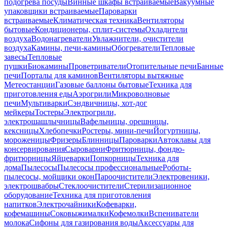
подогрева посуды
Винные шкафы встраиваемые
Вакуумные
упаковщики встраиваемые
Пароварки
встраиваемые
Климатическая техника
Вентиляторы
бытовые
Кондиционеры, сплит-системы
Охладители
воздуха
Водонагреватели
Увлажнители, очистители
воздуха
Камины, печи-камины
Обогреватели
Тепловые
завесы
Тепловые
пушки
Биокамины
Проветриватели
Отопительные печи
Банные
печи
Порталы для каминов
Вентиляторы вытяжные
Метеостанции
Газовые баллоны бытовые
Техника для
приготовления еды
Аэрогрили
Микроволновые
печи
Мультиварки
Сэндвичницы, хот-дог
мейкеры
Тостеры
Электрогрили,
электрошашлычницы
Вафельницы, орешницы,
кексницы
Хлебопечки
Ростеры, мини-печи
Йогуртницы,
мороженицы
Фризеры
Блинницы
Пароварки
Автоклавы для
консервирования
Сыроварни
Фритюрницы, фондю-
фритюрницы
Яйцеварки
Попкорницы
Техника для
дома
Пылесосы
Пылесосы профессиональные
Роботы-
пылесосы, мойщики окон
Пароочистители
Электровеники,
электрошвабры
Стеклоочистители
Стерилизационное
оборудование
Техника для приготовления
напитков
Электрочайники
Кофеварки,
кофемашины
Соковыжималки
Кофемолки
Вспениватели
молока
Сифоны для газирования воды
Аксессуары для