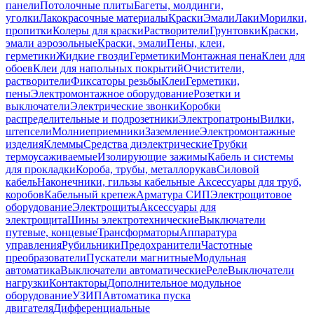
панели
Потолочные плиты
Багеты, молдинги,
уголки
Лакокрасочные материалы
Краски
Эмали
Лаки
Морилки,
пропитки
Колеры для краски
Растворители
Грунтовки
Краски,
эмали аэрозольные
Краски, эмали
Пены, клеи,
герметики
Жидкие гвозди
Герметики
Монтажная пена
Клеи для
обоев
Клеи для напольных покрытий
Очистители,
растворители
Фиксаторы резьбы
Клеи
Герметики,
пены
Электромонтажное оборудование
Розетки и
выключатели
Электрические звонки
Коробки
распределительные и подрозетники
Электропатроны
Вилки,
штепсели
Молниеприемники
Заземление
Электромонтажные
изделия
Клеммы
Средства диэлектрические
Трубки
термоусаживаемые
Изолирующие зажимы
Кабель и системы
для прокладки
Короба, трубы, металлорукав
Силовой
кабель
Наконечники, гильзы кабельные
Аксессуары для труб,
коробов
Кабельный крепеж
Арматура СИП
Электрощитовое
оборудование
Электрощиты
Аксессуары для
электрощита
Шины электротехнические
Выключатели
путевые, концевые
Трансформаторы
Аппаратура
управления
Рубильники
Предохранители
Частотные
преобразователи
Пускатели магнитные
Модульная
автоматика
Выключатели автоматические
Реле
Выключатели
нагрузки
Контакторы
Дополнительное модульное
оборудование
УЗИП
Автоматика пуска
двигателя
Дифференциальные