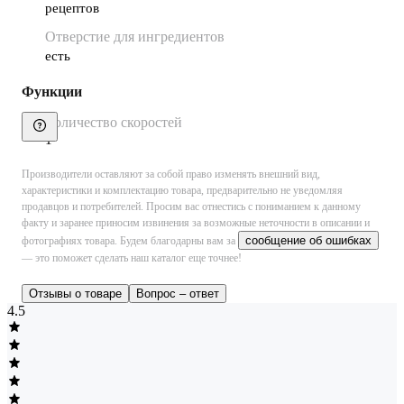
рецептов
Отверстие для ингредиентов
есть
Функции
Количество скоростей
1
Производители оставляют за собой право изменять внешний вид,
характеристики и комплектацию товара, предварительно не уведомляя
продавцов и потребителей. Просим вас отнестись с пониманием к данному
факту и заранее приносим извинения за возможные неточности в описании и
сообщение об ошибках
фотографиях товара.
Будем благодарны вам за
— это поможет сделать наш каталог еще точнее!
Отзывы о товаре
Вопрос – ответ
4.5