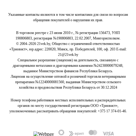
Указанные контакты являются в том числе контактами для связи по вопросам
обращения покупателей о нарушении их прав.
В торговом реестре с 23 июня 2010 г., № регистрации 156473, УНП
190806803, регистрация №190806803, 22.02.2007, Мингорисполком.
© 2004–2026 21vek.by, Общество с ограниченной ответственностью
«Триовист», юр.адрес: 220020, Минск, пр. Победителей, 100, оф. 203 E-mail:
21@21vek.by
Специальное разрешение (лицензия) на деятельность, связанную с
драгоценными металлами и драгоценными камнями №24230000079248,
выданное Министерством финансов Республики Беларусь.
Лицензия на осуществление оптовой и розничной торговли ветеринарными
препаратами №12240000081560, выданная Министерством сельского
хозяйства и продовольствия Республики Беларусь от 30.12.2024
Номер телефона работников местных исполнительных и распорядительных
органов по месту государственной регистрации ООО «Триовист»,
уполномоченных рассматривать обращения покупателей:
+375 17 374-01-46.