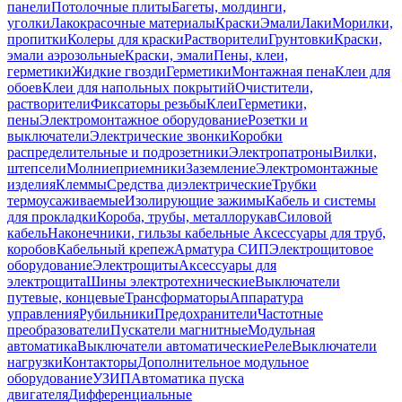
панели
Потолочные плиты
Багеты, молдинги,
уголки
Лакокрасочные материалы
Краски
Эмали
Лаки
Морилки,
пропитки
Колеры для краски
Растворители
Грунтовки
Краски,
эмали аэрозольные
Краски, эмали
Пены, клеи,
герметики
Жидкие гвозди
Герметики
Монтажная пена
Клеи для
обоев
Клеи для напольных покрытий
Очистители,
растворители
Фиксаторы резьбы
Клеи
Герметики,
пены
Электромонтажное оборудование
Розетки и
выключатели
Электрические звонки
Коробки
распределительные и подрозетники
Электропатроны
Вилки,
штепсели
Молниеприемники
Заземление
Электромонтажные
изделия
Клеммы
Средства диэлектрические
Трубки
термоусаживаемые
Изолирующие зажимы
Кабель и системы
для прокладки
Короба, трубы, металлорукав
Силовой
кабель
Наконечники, гильзы кабельные
Аксессуары для труб,
коробов
Кабельный крепеж
Арматура СИП
Электрощитовое
оборудование
Электрощиты
Аксессуары для
электрощита
Шины электротехнические
Выключатели
путевые, концевые
Трансформаторы
Аппаратура
управления
Рубильники
Предохранители
Частотные
преобразователи
Пускатели магнитные
Модульная
автоматика
Выключатели автоматические
Реле
Выключатели
нагрузки
Контакторы
Дополнительное модульное
оборудование
УЗИП
Автоматика пуска
двигателя
Дифференциальные