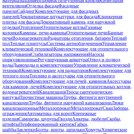
материалы
Шифер
Профнастил
Рулонная кровля
Кровельная
вентиляция
Отделка фасада
Фасадные
панели
Сайдинг
Комплектующие для фасадных
панелей
Декоративные штукатурки для фасада
Клинкерная
плитка для фасада
Декоративный камень для наружной
отделки
Отопление
Отопительные котлы
Газовые
колонки
Камины, печи-камины
Отопительные печи
Банные
печи
Водонагреватели
Радиаторы отопления, батареи
Теплый
пол
Теплые плинтусы
Системы антиобледенения
Управление
климатической техникой
Комплектующие для отопительного
оборудования
Стабилизаторы напряжения
Насосы
циркуляционные
Регулирующая арматура
Отвод и подвод
воды
Дымоходы и комплектующие
Управление климатической
техникой
Комплектующие для радиаторов
Комплектующие для
теплого пола
Топливо и аксессуары для отопительного
оборудования
Комплектующие для печей, каминов
Аксессуары
для каминов, печей
Комплектующие для отопительных котлов,
водонагревателей
Канализация
Тросы сантехнические,
вантузы
Прочистные машины
Трубы, фитинги внутренней
канализации
Трубы, фитинги наружной канализации
Люки
канализационные
Металлопрокат
Металлопрокат
Сваи
Заборы,
ограждения
Автоматика для ворот
Крепежные
изделия
Саморезы, шурупы
Гвозди
Анкеры, дюбели
Скобы,
штифты
Перфорированный крепеж
Гайки,
шайбы
Заклепки
Болты, винты, шпильки
Хомуты
Химические