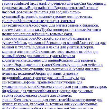
гарнитуры
Биде
Писсуары
Полотенцесушители
Спа-бассейны с
гидромассажем
Водоснабжение
Водонагреватели
Бытовые
насосы
Проточные фильтры для воды
Фильтры-
кувшины
Картриджи, комплектующие для проточных
фильтров
Магистральные фильтры, системы
сантехнические
Аксессуары для магистральных фильтров,
систем сантехнических
Трубы полипропиленовые
Фитинги
полипропиленовые
Расширительные баки,
гидроаккумуляторы
Обустройство ванной комнаты и
туалета
Мебель для ванной
Зеркала для ванной
Аксессуары для
ванной и туалета
Сиденья и чехлы для унитаза
Шторки,
карнизы для ванны
Стеклянные, пластиковые шторки для
ванны
Наборы для ванной и туалета
Зеркала
косметические
Сиденья для ванны
Коврики для ванной и
туалета
Экран-дверки в туалет
Комплектующие для мебели в
ванную
Комплектующие для сантехники
Экраны для ванн,
душевых поддонов
Опоры для ванн, душевых
поддонов
Комплектующие для ванн
Плинтусы для
сантехники
Сифоны, трапы
Комплектующие для
умывальников, моек
Комплектующие для унитазов, писсуаров,
биде
Бачки для унитазов
Комплектующие для душевых
гарнитуров
Комплектующие для сифонов,
трапов
Комплектующие для смесителей
Комплектующие для
душевых кабин, уголков
Сантехника для кухни
Кухонные
мойки
Кухонные мойки со смесителями
Смесители для