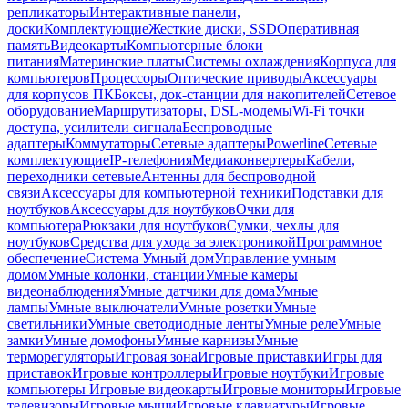
репликаторы
Интерактивные панели,
доски
Комплектующие
Жесткие диски, SSD
Оперативная
память
Видеокарты
Компьютерные блоки
питания
Материнские платы
Системы охлаждения
Корпуса для
компьютеров
Процессоры
Оптические приводы
Аксессуары
для корпусов ПК
Боксы, док-станции для накопителей
Сетевое
оборудование
Маршрутизаторы, DSL-модемы
Wi-Fi точки
доступа, усилители сигнала
Беспроводные
адаптеры
Коммутаторы
Сетевые адаптеры
Powerline
Сетевые
комплектующие
IP-телефония
Медиаконвертеры
Кабели,
переходники сетевые
Антенны для беспроводной
связи
Аксессуары для компьютерной техники
Подставки для
ноутбуков
Аксессуары для ноутбуков
Очки для
компьютера
Рюкзаки для ноутбуков
Сумки, чехлы для
ноутбуков
Средства для ухода за электроникой
Программное
обеспечение
Система Умный дом
Управление умным
домом
Умные колонки, станции
Умные камеры
видеонаблюдения
Умные датчики для дома
Умные
лампы
Умные выключатели
Умные розетки
Умные
светильники
Умные светодиодные ленты
Умные реле
Умные
замки
Умные домофоны
Умные карнизы
Умные
терморегуляторы
Игровая зона
Игровые приставки
Игры для
приставок
Игровые контроллеры
Игровые ноутбуки
Игровые
компьютеры
Игровые видеокарты
Игровые мониторы
Игровые
телевизоры
Игровые мыши
Игровые клавиатуры
Игровые