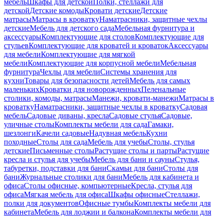
мебель
Шкафы для детской
Полки, стеллажи для
детской
Детские комоды
Кровати детские
Детские
матрасы
Матрасы в кроватку
Наматрасники, защитные чехлы
детские
Мебель для детского сада
Мебельная фурнитура и
аксессуары
Комплектующие для столов
Комплектующие для
стульев
Комплектующие для кроватей и кроваток
Аксессуары
для мебели
Комплектующие для мягкой
мебели
Комплектующие для корпусной мебели
Мебельная
фурнитура
Чехлы для мебели
Системы хранения для
кухни
Товары для безопасности детей
Мебель для самых
маленьких
Кроватки для новорожденных
Пеленальные
столики, комоды, матрасы
Манежи, кровати-манежи
Матрасы в
кроватку
Наматрасники, защитные чехлы в кроватку
Садовая
мебель
Садовые диваны, кресла
Садовые стулья
Садовые,
уличные столы
Комплекты мебели для сада
Гамаки,
шезлонги
Качели садовые
Надувная мебель
Кухни
походные
Столы для сада
Мебель для учебы
Столы, стулья
детские
Письменные столы
Растущие столы и парты
Растущие
кресла и стулья для учебы
Мебель для бани и сауны
Стулья,
табуретки, подставки для бани
Скамьи для бани
Столы для
бани
Журнальные столики для бани
Мебель для кабинета и
офиса
Столы офисные, компьютерные
Кресла, стулья для
офиса
Мягкая мебель для офиса
Шкафы офисные
Стеллажи,
полки для документов
Офисные тумбы
Комплекты мебели для
кабинета
Мебель для лоджии и балкона
Комплекты мебели для