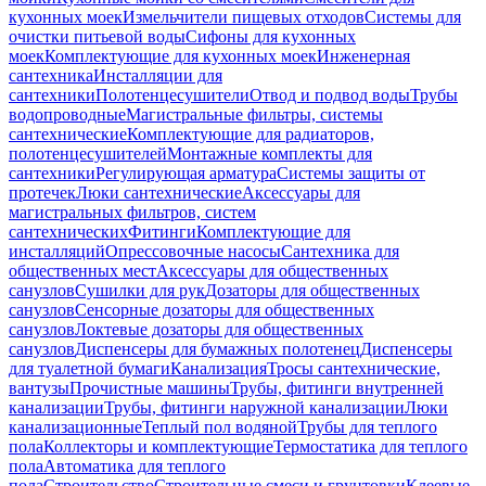
кухонных моек
Измельчители пищевых отходов
Системы для
очистки питьевой воды
Сифоны для кухонных
моек
Комплектующие для кухонных моек
Инженерная
сантехника
Инсталляции для
сантехники
Полотенцесушители
Отвод и подвод воды
Трубы
водопроводные
Магистральные фильтры, системы
сантехнические
Комплектующие для радиаторов,
полотенцесушителей
Монтажные комплекты для
сантехники
Регулирующая арматура
Системы защиты от
протечек
Люки сантехнические
Аксессуары для
магистральных фильтров, систем
сантехнических
Фитинги
Комплектующие для
инсталляций
Опрессовочные насосы
Сантехника для
общественных мест
Аксессуары для общественных
санузлов
Сушилки для рук
Дозаторы для общественных
санузлов
Сенсорные дозаторы для общественных
санузлов
Локтевые дозаторы для общественных
санузлов
Диспенсеры для бумажных полотенец
Диспенсеры
для туалетной бумаги
Канализация
Тросы сантехнические,
вантузы
Прочистные машины
Трубы, фитинги внутренней
канализации
Трубы, фитинги наружной канализации
Люки
канализационные
Теплый пол водяной
Трубы для теплого
пола
Коллекторы и комплектующие
Термостатика для теплого
пола
Автоматика для теплого
пола
Строительство
Строительные смеси и грунтовки
Клеевые