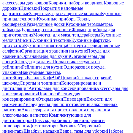
аксессуары для ковров
Коврики, наборы ковриков
Ковровые
дорожки
Циновки
Покрытия напольные
тафтинговые
Защитные, грязезащитные коврики
Кухонные
принадлежности
Кухонные приборы
Терки,
овощерезки
Разделочные доски
Кухонные термометры,
таймеры
Дуршлаги, сита, воронки
Формы, приборы для
приготовления
Молотки для мяса, тендерайзеры
Кухонные
мелочи
Миски
Кухонный текстиль
Кухонные фартуки,
прихватки
Кухонные полотенца
Скатерти, сервировочные
салфетки
Организация хранения на кухне
Посуда для
хранения
Органайзеры для кухни
Органайзеры для
специй
Посуда для ланча
Полки и аксессуары на
рейлинги
Рейлинги для кухни
Одноразовая посуда,
упаковка
Вакуумные пакеты,
контейнеры
Бакалея
Кофе
Чай
Цикорий, какао, горячий
шоколад
Сиропы и топпинги
Консервирование и
дистилляция
Автоклавы для консервирования
Аксессуары для
консервирования
Приспособления для
консервирования
Открывалки
Пивоварни
Емкости для
брожения
Ингредиенты для приготовления алкогольных
напитков
Аксессуары для приготовления и хранения
алкогольных напитков
Комплектующие для
дистилляторов
Прессы, дробилки для виноделия и
пивоварения
Дистилляторы бытовые
Уборочный
инвентарь
Швабры, насадки
Ведра, тазы для уборки
Наборы