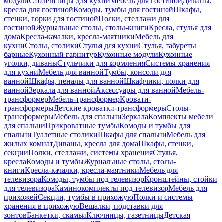
модули
Столешницы для кухни
Мебель для гостиной
Диваны,
кресла для гостиной
Комоды, тумбы для гостиной
Шкафы,
стенки, горки для гостиной
Полки, стеллажи для
гостиной
Журнальные столы, столы-книги
Кресла, стулья для
дома
Кресла-качалки, кресла-маятники
Мебель для
кухни
Столы, столики
Стулья для кухни
Стулья, табуреты
барные
Кухонный гарнитур
Кухонные модули
Кухонные
уголки, диваны
Стульчики для кормления
Системы хранения
для кухни
Мебель для ванной
Тумбы, консоли для
ванной
Шкафы, пеналы для ванной
Шкафчики, полки для
ванной
Зеркала для ванной
Аксессуары для ванной
Мебель-
трансформер
Мебель-трансформер
Кровати-
трансформеры
Детские кроватки-трансформеры
Столы-
трансформеры
Мебель для спальни
Зеркала
Комплекты мебели
для спальни
Прикроватные тумбы
Комоды и тумбы для
спальни
Туалетные столики
Шкафы для спальни
Мебель для
жилых комнат
Диваны, кресла для дома
Шкафы, стенки,
секции
Полки, стеллажи, системы хранения
Стулья,
кресла
Комоды и тумбы
Журнальные столы, столы-
книги
Кресла-качалки, кресла-маятники
Мебель для
телевизора
Комоды, тумбы под телевизор
Кронштейны, стойки
для телевизора
Каминокомплекты под телевизор
Мебель для
прихожей
Секции, тумбы в прихожую
Полки и системы
хранения в прихожую
Вешалки, подставки для
зонтов
Банкетки, скамьи
Ключницы, газетницы
Детская