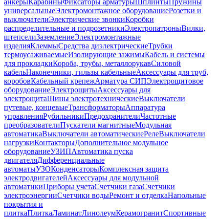
анкеры
Карабины
Фиксаторы арматуры
Шплинты
Пружины
универсальные
Электромонтажное оборудование
Розетки и
выключатели
Электрические звонки
Коробки
распределительные и подрозетники
Электропатроны
Вилки,
штепсели
Заземление
Электромонтажные
изделия
Клеммы
Средства диэлектрические
Трубки
термоусаживаемые
Изолирующие зажимы
Кабель и системы
для прокладки
Короба, трубы, металлорукав
Силовой
кабель
Наконечники, гильзы кабельные
Аксессуары для труб,
коробов
Кабельный крепеж
Арматура СИП
Электрощитовое
оборудование
Электрощиты
Аксессуары для
электрощита
Шины электротехнические
Выключатели
путевые, концевые
Трансформаторы
Аппаратура
управления
Рубильники
Предохранители
Частотные
преобразователи
Пускатели магнитные
Модульная
автоматика
Выключатели автоматические
Реле
Выключатели
нагрузки
Контакторы
Дополнительное модульное
оборудование
УЗИП
Автоматика пуска
двигателя
Дифференциальные
автоматы
УЗО
Конденсаторы
Комплексная защита
электродвигателей
Аксессуары для модульной
автоматики
Приборы учета
Счетчики газа
Счетчики
электроэнергии
Счетчики воды
Ремонт и отделка
Напольные
покрытия и
плитка
Плитка
Ламинат
Линолеум
Керамогранит
Спортивные