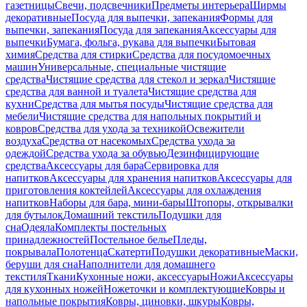
газетницы
Свечи, подсвечники
Предметы интерьера
Ширмы
декоративные
Посуда для выпечки, запекания
Формы для
выпечки, запекания
Посуда для запекания
Аксессуары для
выпечки
Бумага, фольга, рукава для выпечки
Бытовая
химия
Средства для стирки
Средства для посудомоечных
машин
Универсальные, специальные чистящие
средства
Чистящие средства для стекол и зеркал
Чистящие
средства для ванной и туалета
Чистящие средства для
кухни
Средства для мытья посуды
Чистящие средства для
мебели
Чистящие средства для напольных покрытий и
ковров
Средства для ухода за техникой
Освежители
воздуха
Средства от насекомых
Средства ухода за
одеждой
Средства ухода за обувью
Дезинфицирующие
средства
Аксессуары для бара
Сервировка для
напитков
Аксессуары для хранения напитков
Аксессуары для
приготовления коктейлей
Аксессуары для охлаждения
напитков
Наборы для бара, мини-бары
Штопоры, открывалки
для бутылок
Домашний текстиль
Подушки для
сна
Одеяла
Комплекты постельных
принадлежностей
Постельное белье
Пледы,
покрывала
Полотенца
Скатерти
Подушки декоративные
Маски,
беруши для сна
Наполнители для домашнего
текстиля
Ткани
Кухонные ножи, аксессуары
Ножи
Аксессуары
для кухонных ножей
Ножеточки и комплектующие
Ковры и
напольные покрытия
Ковры, циновки, шкуры
Ковры,