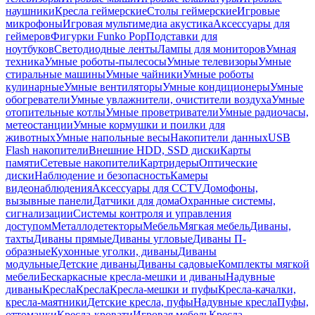
наушники
Кресла геймерские
Столы геймерские
Игровые
микрофоны
Игровая мультимедиа акустика
Аксессуары для
геймеров
Фигурки Funko Pop
Подставки для
ноутбуков
Светодиодные ленты
Лампы для мониторов
Умная
техника
Умные роботы-пылесосы
Умные телевизоры
Умные
стиральные машины
Умные чайники
Умные роботы
кулинарные
Умные вентиляторы
Умные кондиционеры
Умные
обогреватели
Умные увлажнители, очистители воздуха
Умные
отопительные котлы
Умные проветриватели
Умные радиочасы,
метеостанции
Умные кормушки и поилки для
животных
Умные напольные весы
Накопители данных
USB
Flash накопители
Внешние HDD, SSD диски
Карты
памяти
Сетевые накопители
Картридеры
Оптические
диски
Наблюдение и безопасность
Камеры
видеонаблюдения
Аксессуары для CCTV
Домофоны,
вызывные панели
Датчики для дома
Охранные системы,
сигнализации
Системы контроля и управления
доступом
Металлодетекторы
Мебель
Мягкая мебель
Диваны,
тахты
Диваны прямые
Диваны угловые
Диваны П-
образные
Кухонные уголки, диваны
Диваны
модульные
Детские диваны
Диваны садовые
Комплекты мягкой
мебели
Бескаркасные кресла-мешки и диваны
Надувные
диваны
Кресла
Кресла
Кресла-мешки и пуфы
Кресла-качалки,
кресла-маятники
Детские кресла, пуфы
Надувные кресла
Пуфы,
оттоманки
Кресла-кровати
Игровая мебель
Кресла