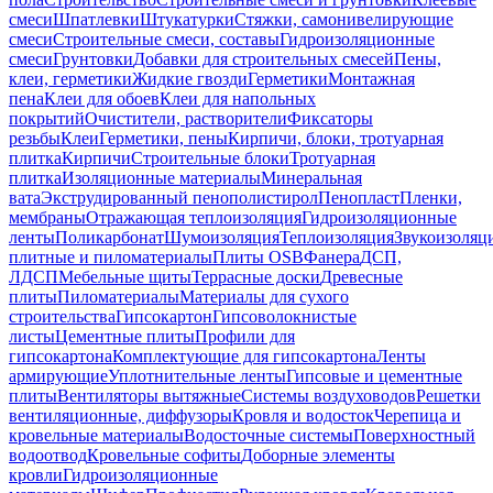
смеси
Шпатлевки
Штукатурки
Стяжки, самонивелирующие
смеси
Строительные смеси, составы
Гидроизоляционные
смеси
Грунтовки
Добавки для строительных смесей
Пены,
клеи, герметики
Жидкие гвозди
Герметики
Монтажная
пена
Клеи для обоев
Клеи для напольных
покрытий
Очистители, растворители
Фиксаторы
резьбы
Клеи
Герметики, пены
Кирпичи, блоки, тротуарная
плитка
Кирпичи
Строительные блоки
Тротуарная
плитка
Изоляционные материалы
Минеральная
вата
Экструдированный пенополистирол
Пенопласт
Пленки,
мембраны
Отражающая теплоизоляция
Гидроизоляционные
ленты
Поликарбонат
Шумоизоляция
Теплоизоляция
Звукоизоляц
плитные и пиломатериалы
Плиты OSB
Фанера
ДСП,
ЛДСП
Мебельные щиты
Террасные доски
Древесные
плиты
Пиломатериалы
Материалы для сухого
строительства
Гипсокартон
Гипсоволокнистые
листы
Цементные плиты
Профили для
гипсокартона
Комплектующие для гипсокартона
Ленты
армирующие
Уплотнительные ленты
Гипсовые и цементные
плиты
Вентиляторы вытяжные
Системы воздуховодов
Решетки
вентиляционные, диффузоры
Кровля и водосток
Черепица и
кровельные материалы
Водосточные системы
Поверхностный
водоотвод
Кровельные софиты
Доборные элементы
кровли
Гидроизоляционные