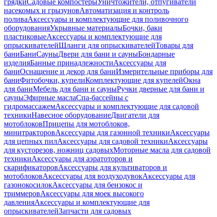
грядки
Садовые компостеры
Уничтожители, отпугиватели
насекомых и грызунов
Автоматизация и контроль
полива
Аксессуары и комплектующие для поливочного
оборудования
Укрывные материалы
Бочки, баки
пластиковые
Аксессуары и комплектующие для
опрыскивателей
Шланги для опрыскивателей
Товары для
бани
Бани
Сауны
Двери для бани и сауны
Бондарные
изделия
Банные принадлежности
Аксессуары для
бани
Оснащение и декор для бани
Измерительные приборы для
бани
Фитобочки, купели
Комплектующие для купелей
Окна
для бани
Мебель для бани и сауны
Ручки дверные для бани и
сауны
Эфирные масла
Спа-бассейны с
гидромассажем
Аксессуары и комплектующие для садовой
техники
Навесное оборудование
Двигатели для
мотоблоков
Прицепы для мотоблоков,
минитракторов
Аксессуары для газонной техники
Аксессуары
для цепных пил
Аксессуары для садовой техники
Аксессуары
для кусторезов, ножниц садовых
Моторные масла для садовой
техники
Аксессуары для аэратоторов и
скарификаторов
Аксессуары для культиваторов и
мотоблоков
Аксессуары для воздуходувок
Аксессуары для
газонокосилок
Аксессуары для бензокос и
триммеров
Аксессуары для моек высокого
давления
Аксессуары и комплектующие для
опрыскивателей
Запчасти для садовых