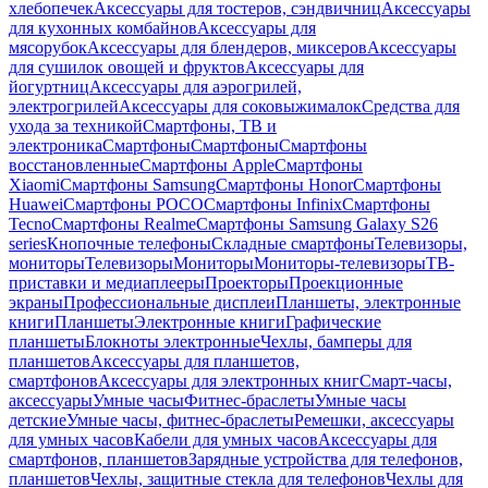
хлебопечек
Аксессуары для тостеров, сэндвичниц
Аксессуары
для кухонных комбайнов
Аксессуары для
мясорубок
Аксессуары для блендеров, миксеров
Аксессуары
для сушилок овощей и фруктов
Аксессуары для
йогуртниц
Аксессуары для аэрогрилей,
электрогрилей
Аксессуары для соковыжималок
Средства для
ухода за техникой
Смартфоны, ТВ и
электроника
Смартфоны
Смартфоны
Смартфоны
восстановленные
Смартфоны Apple
Смартфоны
Xiaomi
Смартфоны Samsung
Смартфоны Honor
Смартфоны
Huawei
Смартфоны POCO
Смартфоны Infinix
Смартфоны
Tecno
Смартфоны Realme
Смартфоны Samsung Galaxy S26
series
Кнопочные телефоны
Складные смартфоны
Телевизоры,
мониторы
Телевизоры
Мониторы
Мониторы-телевизоры
ТВ-
приставки и медиаплееры
Проекторы
Проекционные
экраны
Профессиональные дисплеи
Планшеты, электронные
книги
Планшеты
Электронные книги
Графические
планшеты
Блокноты электронные
Чехлы, бамперы для
планшетов
Аксессуары для планшетов,
смартфонов
Аксессуары для электронных книг
Смарт-часы,
аксессуары
Умные часы
Фитнес-браслеты
Умные часы
детские
Умные часы, фитнес-браслеты
Ремешки, аксессуары
для умных часов
Кабели для умных часов
Аксессуары для
смартфонов, планшетов
Зарядные устройства для телефонов,
планшетов
Чехлы, защитные стекла для телефонов
Чехлы для