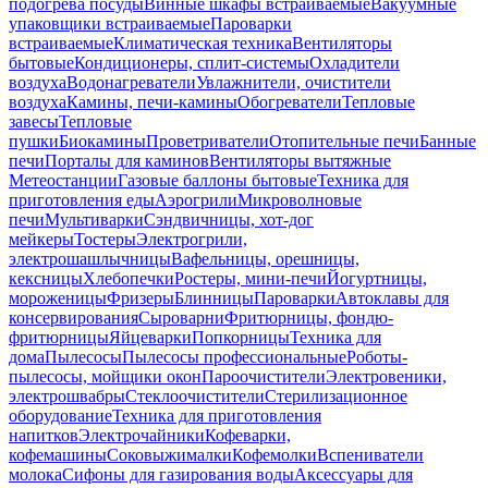
подогрева посуды
Винные шкафы встраиваемые
Вакуумные
упаковщики встраиваемые
Пароварки
встраиваемые
Климатическая техника
Вентиляторы
бытовые
Кондиционеры, сплит-системы
Охладители
воздуха
Водонагреватели
Увлажнители, очистители
воздуха
Камины, печи-камины
Обогреватели
Тепловые
завесы
Тепловые
пушки
Биокамины
Проветриватели
Отопительные печи
Банные
печи
Порталы для каминов
Вентиляторы вытяжные
Метеостанции
Газовые баллоны бытовые
Техника для
приготовления еды
Аэрогрили
Микроволновые
печи
Мультиварки
Сэндвичницы, хот-дог
мейкеры
Тостеры
Электрогрили,
электрошашлычницы
Вафельницы, орешницы,
кексницы
Хлебопечки
Ростеры, мини-печи
Йогуртницы,
мороженицы
Фризеры
Блинницы
Пароварки
Автоклавы для
консервирования
Сыроварни
Фритюрницы, фондю-
фритюрницы
Яйцеварки
Попкорницы
Техника для
дома
Пылесосы
Пылесосы профессиональные
Роботы-
пылесосы, мойщики окон
Пароочистители
Электровеники,
электрошвабры
Стеклоочистители
Стерилизационное
оборудование
Техника для приготовления
напитков
Электрочайники
Кофеварки,
кофемашины
Соковыжималки
Кофемолки
Вспениватели
молока
Сифоны для газирования воды
Аксессуары для