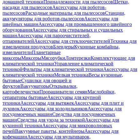
домашней техники
Принадлежности для пылесосов
Щетки,
насадки для пылесосов
Аксессуары для роботов-
пылесосов
Расходные материалы для пылесосов
Станции,
аккумуляторы для роботов-пылесосов
Аксессуары для
швейных машин
Аксессуары для промышленного швейного
оборудования
Аксессуары для стиральных и сушильных
машин
Аксессуары для пароочистителей,
отпаривателей
Аксессуары для стеклоочистителей
Техника для
измельчения продуктов
Блендеры
Кухонные комбайны,
измельчители
Планетарные
миксеры
Миксеры
Мясорубки
Ломтерезки
Комплектующие для
климатической техники
Управление климатической
техникой
Фильтры для климатической техники
Аксессуары для
климатической техники
Мелкая техника
Весы кухонные,
бытовые
Сушилки для овощей и
фруктов
Вакууматоры
Открывалки,
картофелечистки
Проращиватели семян
Маслобойки,
сепараторы бытовые
Аксессуары для крупной
техники
Аксессуары для вытяжек
Аксессуары для плит и
духовок
Аксессуары для холодильников
Аксессуары для
посудомоечных машин
Средства для посудомоечных
машин
Средства для ухода за техникой
Аксессуары для
кухонной техники
Аксессуары для микроволновых
печей
Вакуумные пакеты, контейнеры
Аксессуары для
кофемашин
Аксессуары для мультиварок,