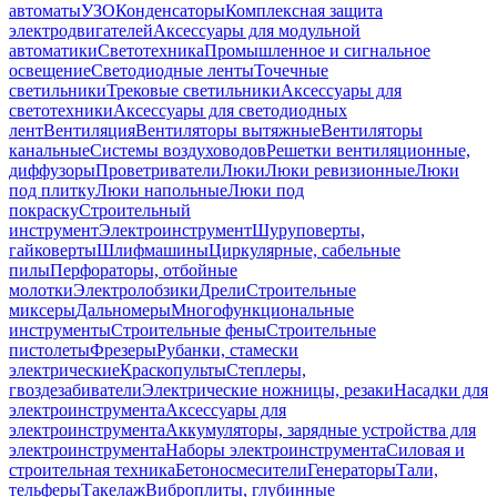
автоматы
УЗО
Конденсаторы
Комплексная защита
электродвигателей
Аксессуары для модульной
автоматики
Светотехника
Промышленное и сигнальное
освещение
Светодиодные ленты
Точечные
светильники
Трековые светильники
Аксессуары для
светотехники
Аксессуары для светодиодных
лент
Вентиляция
Вентиляторы вытяжные
Вентиляторы
канальные
Системы воздуховодов
Решетки вентиляционные,
диффузоры
Проветриватели
Люки
Люки ревизионные
Люки
под плитку
Люки напольные
Люки под
покраску
Строительный
инструмент
Электроинструмент
Шуруповерты,
гайковерты
Шлифмашины
Циркулярные, сабельные
пилы
Перфораторы, отбойные
молотки
Электролобзики
Дрели
Строительные
миксеры
Дальномеры
Многофункциональные
инструменты
Строительные фены
Строительные
пистолеты
Фрезеры
Рубанки, стамески
электрические
Краскопульты
Степлеры,
гвоздезабиватели
Электрические ножницы, резаки
Насадки для
электроинструмента
Аксессуары для
электроинструмента
Аккумуляторы, зарядные устройства для
электроинструмента
Наборы электроинструмента
Силовая и
строительная техника
Бетоносмесители
Генераторы
Тали,
тельферы
Такелаж
Виброплиты, глубинные