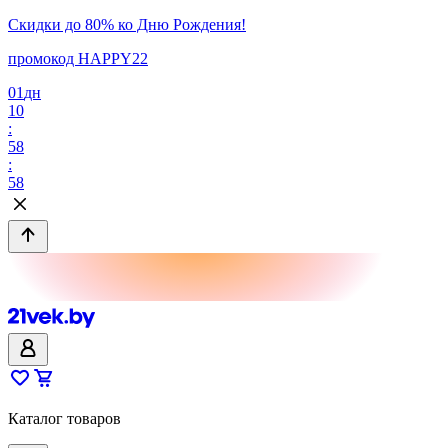
Скидки до 80% ко Дню Рождения!
промокод HAPPY22
01
дн
10
:
58
:
58
Каталог товаров