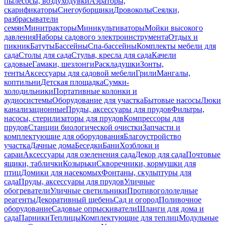
пылесосы, воздуходувки
Аэраторы,
скарификаторы
Снегоуборщики
Дровоколы
Сеялки,
разбрасыватели
семян
Минитракторы
Миникультиваторы
Мойки высокого
давления
Наборы садового электроинструмента
Отдых и
пикник
Батуты
Бассейны
Спа-бассейны
Комплекты мебели для
сада
Столы для сада
Стулья, кресла для сада
Качели
садовые
Гамаки, шезлонги
Раскладушки
Зонты,
тенты
Аксессуары для садовой мебели
Грили
Мангалы,
коптильни
Детская площадка
Сумки-
холодильники
Портативные колонки и
аудиосистемы
Оборудование для участка
Бытовые насосы
Люки
канализационные
Пруды, аксессуары для прудов
Фильтры,
насосы, стерилизаторы для прудов
Компрессоры для
прудов
Станции биологической очистки
Запчасти и
комплектующие для оборудования
Благоустройство
участка
Дачные дома
Беседки
Бани
Хозблоки и
сараи
Аксессуары для озеленения сада
Декор для сада
Почтовые
ящики, таблички
Козырьки
Скворечники, кормушки для
птиц
Домики для насекомых
Фонтаны, скульптуры для
сада
Пруды, аксессуары для прудов
Уличные
обогреватели
Уличные светильники
Противогололедные
реагенты
Декоративный щебень
Сад и огород
Поливочное
оборудование
Садовые опрыскиватели
Шланги для дома и
сада
Парники
Теплицы
Комплектующие для теплиц
Модульные