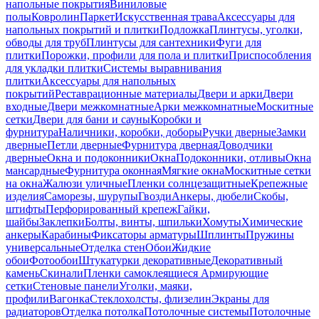
напольные покрытия
Виниловые
полы
Ковролин
Паркет
Искусственная трава
Аксессуары для
напольных покрытий и плитки
Подложка
Плинтусы, уголки,
обводы для труб
Плинтусы для сантехники
Фуги для
плитки
Порожки, профили для пола и плитки
Приспособления
для укладки плитки
Системы выравнивания
плитки
Аксессуары для напольных
покрытий
Реставрационные материалы
Двери и арки
Двери
входные
Двери межкомнатные
Арки межкомнатные
Москитные
сетки
Двери для бани и сауны
Коробки и
фурнитура
Наличники, коробки, доборы
Ручки дверные
Замки
дверные
Петли дверные
Фурнитура дверная
Доводчики
дверные
Окна и подоконники
Окна
Подоконники, отливы
Окна
мансардные
Фурнитура оконная
Мягкие окна
Москитные сетки
на окна
Жалюзи уличные
Пленки солнцезащитные
Крепежные
изделия
Саморезы, шурупы
Гвозди
Анкеры, дюбели
Скобы,
штифты
Перфорированный крепеж
Гайки,
шайбы
Заклепки
Болты, винты, шпильки
Хомуты
Химические
анкеры
Карабины
Фиксаторы арматуры
Шплинты
Пружины
универсальные
Отделка стен
Обои
Жидкие
обои
Фотообои
Штукатурки декоративные
Декоративный
камень
Скинали
Пленки самоклеящиеся
Армирующие
сетки
Стеновые панели
Уголки, маяки,
профили
Вагонка
Стеклохолсты, флизелин
Экраны для
радиаторов
Отделка потолка
Потолочные системы
Потолочные