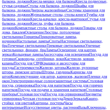
балкона, лоджии
Кресла-мешки для балкона
Кресла подвесные,
стулья садовые
Столы для балкона, лоджии
Шкафы для
балкона, лоджии
Дверцы жалюзийные
Системы хранения для
балкона, лоджии
Журнальные столы, столы-книги
Тумбы для
балкона, лоджии
Кресла-качалки, кресла-маятники
Стулья для
балкона, лоджии
Кресла, пуфы для балкона,
лоджии
Компактные столы для балкона, лоджии
Товары для
дома, бакалея
Освещение
Люстры, потолочные
светильники
Торшеры
Прикроватные лампы,
ночники
Настольные лампы
Споты
Настенные светильники,
бра
Точечные светильники
Трековые светильники
Уличные
светильники, фонари, бра
Лампы
Освещение для картин,
зеркал
Кольцевые лампы
Аксессуары для освещения
Посуда для
готовки
Сковороды, сотейники, воки
Кастрюли, ковши,
казаны
Посуда для СВЧ
Крышки и аксессуары для
посуды
Гастроемкости
Жалюзи, шторы
Жалюзи, рулонные
шторы, римские шторы
Шторы, гардины
Карнизы для
штор
Комплектующие для штор, карнизов, жалюзи
Пленки для
окон
Электроприводные солнцезащитные системы
Столовая
посуда, сервировка
Посуда для напитков
Посуда для горячих
напитков
Посуда для подачи и хранения напитков
Столовые
приборы
Столовая посуда
Посуда для сервировки
Предметы
сервировки
Детская столовая посуда
Декор
Зеркала
Кашпо,
стойки для цветов
Картины, постеры
Часы
интерьерные
Искусственные цветы, растения
Вазы
Ключницы,