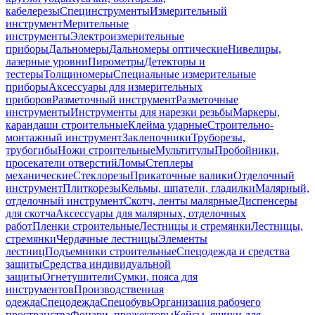
кабелерезы
Специнструменты
Измерительный
инструмент
Мерительные
инструменты
Электроизмерительные
приборы
Дальномеры
Дальномеры оптические
Нивелиры,
лазерные уровни
Пирометры
Детекторы и
тестеры
Толщиномеры
Специальные измерительные
приборы
Аксессуары для измерительных
приборов
Разметочный инструмент
Разметочные
инструменты
Инструменты для нарезки резьбы
Маркеры,
карандаши строительные
Клейма ударные
Строительно-
монтажный инструмент
Заклепочники
Труборезы,
трубогибы
Ножи строительные
Мультитулы
Пробойники,
просекатели отверстий
Ломы
Степлеры
механические
Стеклорезы
Прикаточные валики
Отделочный
инструмент
Плиткорезы
Кельмы, шпатели, гладилки
Малярный,
отделочный инструмент
Скотч, ленты малярные
Диспенсеры
для скотча
Аксессуары для малярных, отделочных
работ
Пленки строительные
Лестницы и стремянки
Лестницы,
стремянки
Чердачные лестницы
Элементы
лестниц
Подъемники строительные
Спецодежда и средства
защиты
Средства индивидуальной
защиты
Огнетушители
Сумки, пояса для
инструментов
Производственная
одежда
Спецодежда
Спецобувь
Организация рабочего
пространства
Фонари, прожекторы
Кейсы, ящики для