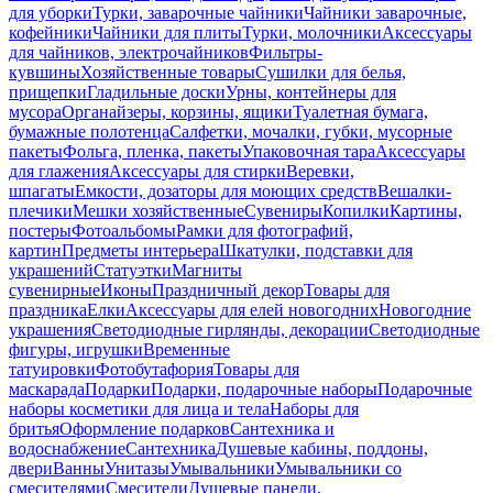
для уборки
Турки, заварочные чайники
Чайники заварочные,
кофейники
Чайники для плиты
Турки, молочники
Аксессуары
для чайников, электрочайников
Фильтры-
кувшины
Хозяйственные товары
Сушилки для белья,
прищепки
Гладильные доски
Урны, контейнеры для
мусора
Органайзеры, корзины, ящики
Туалетная бумага,
бумажные полотенца
Салфетки, мочалки, губки, мусорные
пакеты
Фольга, пленка, пакеты
Упаковочная тара
Аксессуары
для глажения
Аксессуары для стирки
Веревки,
шпагаты
Емкости, дозаторы для моющих средств
Вешалки-
плечики
Мешки хозяйственные
Сувениры
Копилки
Картины,
постеры
Фотоальбомы
Рамки для фотографий,
картин
Предметы интерьера
Шкатулки, подставки для
украшений
Статуэтки
Магниты
сувенирные
Иконы
Праздничный декор
Товары для
праздника
Елки
Аксессуары для елей новогодних
Новогодние
украшения
Светодиодные гирлянды, декорации
Светодиодные
фигуры, игрушки
Временные
татуировки
Фотобутафория
Товары для
маскарада
Подарки
Подарки, подарочные наборы
Подарочные
наборы косметики для лица и тела
Наборы для
бритья
Оформление подарков
Сантехника и
водоснабжение
Сантехника
Душевые кабины, поддоны,
двери
Ванны
Унитазы
Умывальники
Умывальники со
смесителями
Смесители
Душевые панели,