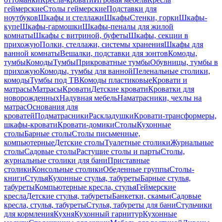
геймерские
Столы геймерские
Подставки для
ноутбуков
Шкафы и стеллажи
Шкафы
Стенки, горки
Шкафы-
купе
Шкафы-гармошки
Шкафы-пеналы для жилой
комнаты
Шкафы с витриной, буфеты
Шкафы, секции в
прихожую
Полки, стеллажи, системы хранения
Шкафы для
ванной комнаты
Вешалки, подставки для зонтов
Комоды,
тумбы
Комоды
Тумбы
Прикроватные тумбы
Обувницы, тумбы в
прихожую
Комоды, тумбы для ванной
Пеленальные столики,
комоды
Тумбы под ТВ
Комоды пластиковые
Кровати и
матрасы
Матрасы
Кровати
Детские кровати
Кроватки для
новорожденных
Надувная мебель
Наматрасники, чехлы на
матрас
Основания для
кроватей
Подматрасники
Раскладушки
Кровати-трансформеры,
шкафы-кровати
Кровати-домики
Столы
Кухонные
столы
Барные столы
Столы письменные,
компьютерные
Детские столы
Туалетные столики
Журнальные
столы
Садовые столы
Растущие столы и парты
Столы,
журнальные столики для бани
Приставные
столики
Консольные столики
Обеденные группы
Столы-
книги
Стулья
Кухонные стулья, табуреты
Барные стулья,
табуреты
Компьютерные кресла, стулья
Геймерские
кресла
Детские стулья, табуреты
Банкетки, скамьи
Садовые
кресла, стулья, табуреты
Стулья, табуреты для бани
Стульчики
для кормления
Кухня
Кухонный гарнитур
Кухонные