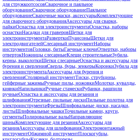
для стружкоотсосов
Сварочное и паяльное
оборудование
Сварочное оборудование
Паяльное
оборудование
Сварочные маски, аксессуары
Комплектующие
для сварочного оборудования
Аксессуары для сварки,
пайки
Оснастка для электроинструмента
Оснастка, наборы
оснастки
Насадки для граверов
Щетки для
электроинструмента
Развертки
Пуансоны
Щетки для
электродвигателей
Слесарный инструмент
Наборы
инструментов
Головки, биты
Гаечные ключи
Отвертки, наборы
отверток
Ножницы слесарные
Клещи строительные
Зубила,
керны, выколотки
Щетки слесарные
Оснастка и аксессуары для
бурения и сверления
Сверла, буры, зенкеры
Коронки
Зубила для
электроинструмента
Аксессуары для бурения и
сверления
Столярный инструмент
Тиски, струбцины,
гейферные зажимы
Ручные пилы, ножовки
Молотки, кувалды,
киянки
Напильники
Ручные стамески
Рубанки, рашпили
ручные
Оснастка и аксессуары для резания и
шлифования
Отрезные, пильные диски
Пильные полотна для
электроинструмента
Фрезы
Шлифовальные диски, насадки,
листы
Шлифовальные чашки
Точильные камни, круги,
сегменты
Полировальные валы
Направляющие
шины
Комплектующие для резания
Аксессуары для
резания
Аксессуары для шлифования
Электромонтажный
инструмент
Обжимной инструмент
Плоскогубцы,
круглогубцы
Кусачки, болторезы,