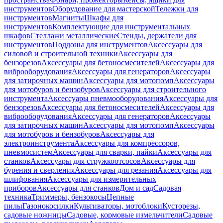
инструментов
Оборудование для мастерской
Тележки для
инструментов
Магниты
Шкафы для
инструментов
Комплектующие для инструментальных
шкафов
Стеллажи металлические
Стенды, держатели для
инструментов
Поддоны для инструментов
Аксессуары для
силовой и строительной техники
Аксессуары для
бензорезов
Аксессуары для бетоносмесителей
Аксессуары для
виброоборудования
Аксессуары для генераторов
Аксессуары
для затирочных машин
Аксессуары для мотопомп
Аксессуары
для мотобуров и бензобуров
Аксессуары для строительного
инструмента
Аксессуары пневмооборудования
Аксессуары для
бензорезов
Аксессуары для бетоносмесителей
Аксессуары для
виброоборудования
Аксессуары для генераторов
Аксессуары
для затирочных машин
Аксессуары для мотопомп
Аксессуары
для мотобуров и бензобуров
Аксессуары для
электроинструмента
Аксессуары для компрессоров,
пневмосистем
Аксессуары для сварки, пайки
Аксессуары для
станков
Аксессуары для стружкоотсосов
Аксессуары для
бурения и сверления
Аксессуары для резания
Аксессуары для
шлифования
Аксессуары для измерительных
приборов
Аксессуары для станков
Дом и сад
Садовая
техника
Триммеры, бензокосы
Цепные
пилы
Газонокосилки
Культиваторы, мотоблоки
Кусторезы,
садовые ножницы
Садовые, кормовые измельчители
Садовые