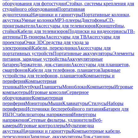
оборудования для фотостудии
Стойки, системы крепления для
студийного оборудования
Портативная
аудиотехника
Наушники и гарнитуры
Портативные колонки,
акустика
Умные колонки
MP3-плееры
Диктофоны
CD-
проигрыватели
Аксессуары для телевизоров
Кронштейны,
стойки
Кабели для телевизоров
Подписки на видеосервисы
ТВ-
антенны
ТВ-тюнеры
Аксессуары для ТВ
Аксессуары для
проектора
Очки 3D
Средства для ухода за
электроникой
Кабели, переходники
Аксессуары для
портативных устройств
Портативные аккумуляторы
Элементы
питания, зарядные устройства
Аккумуляторные
батареи
Держатели, док-станции
Аксессуары для планшетов,
смартфонов
Кабели для телефонов, планшетов
Зарядные
устройства для телефонов, планшетов
Компьютеры и
периферия
Компьютерная
техника
Ноутбуки
Планшеты
Моноблоки
Компьютеры
Игровые
компьютеры
Игровые консоли
Серверное
оборудование
Компьютерная
периферия
Мониторы
Мыши
Клавиатуры
Стилусы
Наборы
периферии
Источники бесперебойного питания
Батареи для
ИБП
Стабилизаторы напряжения
Инверторы
напряжения
Сетевые фильтры, удлинители
Веб-
камеры
Игровые контроллеры
Мультимедиа
акустика
Наушники и гарнитуры
Компьютерные кабели,
переходники
Зарядные, аккумуляторы
Док-станции,