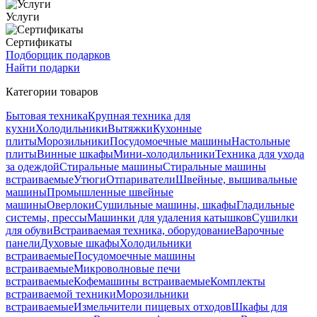
Услуги
Сертификаты
Подборщик подарков
Найти подарки
Категории товаров
Бытовая техника
Крупная техника для
кухни
Холодильники
Вытяжки
Кухонные
плиты
Морозильники
Посудомоечные машины
Настольные
плиты
Винные шкафы
Мини-холодильники
Техника для ухода
за одеждой
Стиральные машины
Стиральные машины
встраиваемые
Утюги
Отпариватели
Швейные, вышивальные
машины
Промышленные швейные
машины
Оверлоки
Сушильные машины, шкафы
Гладильные
системы, прессы
Машинки для удаления катышков
Сушилки
для обуви
Встраиваемая техника, оборудование
Варочные
панели
Духовые шкафы
Холодильники
встраиваемые
Посудомоечные машины
встраиваемые
Микроволновые печи
встраиваемые
Кофемашины встраиваемые
Комплекты
встраиваемой техники
Морозильники
встраиваемые
Измельчители пищевых отходов
Шкафы для