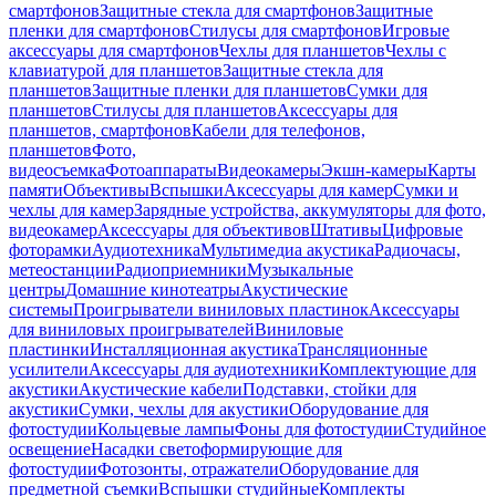
смартфонов
Защитные стекла для смартфонов
Защитные
пленки для смартфонов
Стилусы для смартфонов
Игровые
аксессуары для смартфонов
Чехлы для планшетов
Чехлы с
клавиатурой для планшетов
Защитные стекла для
планшетов
Защитные пленки для планшетов
Сумки для
планшетов
Стилусы для планшетов
Аксессуары для
планшетов, смартфонов
Кабели для телефонов,
планшетов
Фото,
видеосъемка
Фотоаппараты
Видеокамеры
Экшн-камеры
Карты
памяти
Объективы
Вспышки
Аксессуары для камер
Сумки и
чехлы для камер
Зарядные устройства, аккумуляторы для фото,
видеокамер
Аксессуары для объективов
Штативы
Цифровые
фоторамки
Аудиотехника
Мультимедиа акустика
Радиочасы,
метеостанции
Радиоприемники
Музыкальные
центры
Домашние кинотеатры
Акустические
системы
Проигрыватели виниловых пластинок
Аксессуары
для виниловых проигрывателей
Виниловые
пластинки
Инсталляционная акустика
Трансляционные
усилители
Аксессуары для аудиотехники
Комплектующие для
акустики
Акустические кабели
Подставки, стойки для
акустики
Сумки, чехлы для акустики
Оборудование для
фотостудии
Кольцевые лампы
Фоны для фотостудии
Студийное
освещение
Насадки светоформирующие для
фотостудии
Фотозонты, отражатели
Оборудование для
предметной съемки
Вспышки студийные
Комплекты