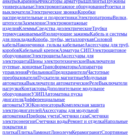
анкеры
Карабины
Фиксаторы арматуры
Шплинты
Пружины
универсальные
Электромонтажное оборудование
Розетки и
выключатели
Электрические звонки
Коробки
распределительные и подрозетники
Электропатроны
Вилки,
штепсели
Заземление
Электромонтажные
изделия
Клеммы
Средства диэлектрические
Трубки
термоусаживаемые
Изолирующие зажимы
Кабель и системы
для прокладки
Короба, трубы, металлорукав
Силовой
кабель
Наконечники, гильзы кабельные
Аксессуары для труб,
коробов
Кабельный крепеж
Арматура СИП
Электрощитовое
оборудование
Электрощиты
Аксессуары для
электрощита
Шины электротехнические
Выключатели
путевые, концевые
Трансформаторы
Аппаратура
управления
Рубильники
Предохранители
Частотные
преобразователи
Пускатели магнитные
Модульная
автоматика
Выключатели автоматические
Реле
Выключатели
нагрузки
Контакторы
Дополнительное модульное
оборудование
УЗИП
Автоматика пуска
двигателя
Дифференциальные
автоматы
УЗО
Конденсаторы
Комплексная защита
электродвигателей
Аксессуары для модульной
автоматики
Приборы учета
Счетчики газа
Счетчики
электроэнергии
Счетчики воды
Ремонт и отделка
Напольные
покрытия и
плитка
Плитка
Ламинат
Линолеум
Керамогранит
Спортивные