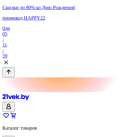
Скидки до 80% ко Дню Рождения!
промокод HAPPY22
0
дн
05
:
11
:
59
Каталог товаров