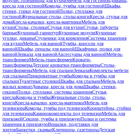
модули
Столешницы для кухни
Мебель для гостиной
Диваны,
кресла для гостиной
Комоды, тумбы для гостиной
Шкафы,
стенки, горки для гостиной
Полки, стеллажи для
гостиной
Журнальные столы, столы-книги
Кресла, стулья для
дома
Кресла-качалки, кресла-маятники
Мебель для
кухни
Столы, столики
Стулья для кухни
Стулья, табуреты
барные
Кухонный гарнитур
Кухонные модули
Кухонные
уголки, диваны
Стульчики для кормления
Системы хранения
для кухни
Мебель для ванной
Тумбы, консоли для
ванной
Шкафы, пеналы для ванной
Шкафчики, полки для
ванной
Зеркала для ванной
Аксессуары для ванной
Мебель-
трансформер
Мебель-трансформер
Кровати-
трансформеры
Детские кроватки-трансформеры
Столы-
трансформеры
Мебель для спальни
Зеркала
Комплекты мебели
для спальни
Прикроватные тумбы
Комоды и тумбы для
спальни
Туалетные столики
Шкафы для спальни
Мебель для
жилых комнат
Диваны, кресла для дома
Шкафы, стенки,
секции
Полки, стеллажи, системы хранения
Стулья,
кресла
Комоды и тумбы
Журнальные столы, столы-
книги
Кресла-качалки, кресла-маятники
Мебель для
телевизора
Комоды, тумбы под телевизор
Кронштейны, стойки
для телевизора
Каминокомплекты под телевизор
Мебель для
прихожей
Секции, тумбы в прихожую
Полки и системы
хранения в прихожую
Вешалки, подставки для
зонтов
Банкетки, скамьи
Ключницы, газетницы
Детская