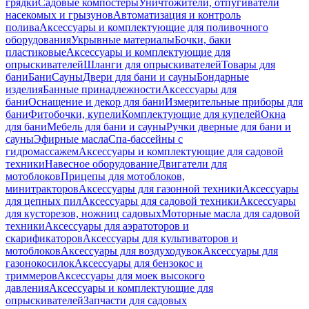
грядки
Садовые компостеры
Уничтожители, отпугиватели
насекомых и грызунов
Автоматизация и контроль
полива
Аксессуары и комплектующие для поливочного
оборудования
Укрывные материалы
Бочки, баки
пластиковые
Аксессуары и комплектующие для
опрыскивателей
Шланги для опрыскивателей
Товары для
бани
Бани
Сауны
Двери для бани и сауны
Бондарные
изделия
Банные принадлежности
Аксессуары для
бани
Оснащение и декор для бани
Измерительные приборы для
бани
Фитобочки, купели
Комплектующие для купелей
Окна
для бани
Мебель для бани и сауны
Ручки дверные для бани и
сауны
Эфирные масла
Спа-бассейны с
гидромассажем
Аксессуары и комплектующие для садовой
техники
Навесное оборудование
Двигатели для
мотоблоков
Прицепы для мотоблоков,
минитракторов
Аксессуары для газонной техники
Аксессуары
для цепных пил
Аксессуары для садовой техники
Аксессуары
для кусторезов, ножниц садовых
Моторные масла для садовой
техники
Аксессуары для аэратоторов и
скарификаторов
Аксессуары для культиваторов и
мотоблоков
Аксессуары для воздуходувок
Аксессуары для
газонокосилок
Аксессуары для бензокос и
триммеров
Аксессуары для моек высокого
давления
Аксессуары и комплектующие для
опрыскивателей
Запчасти для садовых