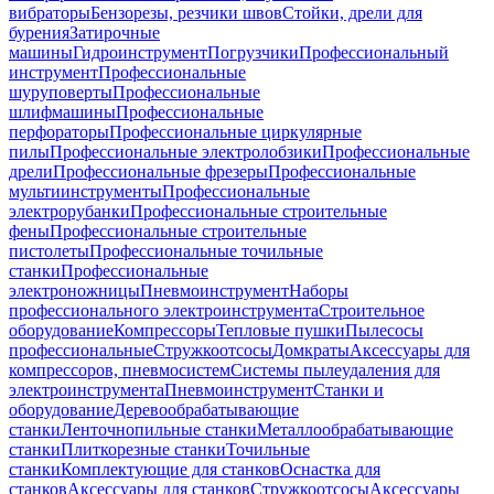
вибраторы
Бензорезы, резчики швов
Стойки, дрели для
бурения
Затирочные
машины
Гидроинструмент
Погрузчики
Профессиональный
инструмент
Профессиональные
шуруповерты
Профессиональные
шлифмашины
Профессиональные
перфораторы
Профессиональные циркулярные
пилы
Профессиональные электролобзики
Профессиональные
дрели
Профессиональные фрезеры
Профессиональные
мультиинструменты
Профессиональные
электрорубанки
Профессиональные строительные
фены
Профессиональные строительные
пистолеты
Профессиональные точильные
станки
Профессиональные
электроножницы
Пневмоинструмент
Наборы
профессионального электроинструмента
Строительное
оборудование
Компрессоры
Тепловые пушки
Пылесосы
профессиональные
Стружкоотсосы
Домкраты
Аксессуары для
компрессоров, пневмосистем
Системы пылеудаления для
электроинструмента
Пневмоинструмент
Станки и
оборудование
Деревообрабатывающие
станки
Ленточнопильные станки
Металлообрабатывающие
станки
Плиткорезные станки
Точильные
станки
Комплектующие для станков
Оснастка для
станков
Аксессуары для станков
Стружкоотсосы
Аксессуары