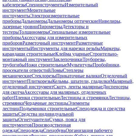
кабелерезы
Специнструменты
Измерительный
инструмент
Мерительные
инструменты
Электроизмерительные
приборы
Дальномеры
Дальномеры оптические
Нивелиры,
лазерные уровни
Пирометры
Детекторы и
тестеры
Толщиномеры
Специальные измерительные
приборы
Аксессуары для измерительных
приборов
Разметочный инструмент
Разметочные
инструменты
Инструменты для нарезки резьбы
Маркеры,
карандаши строительные
Клейма ударные
Строительно-
монтажный инструмент
Заклепочники
Труборезы,
трубогибы
Ножи строительные
Мультитулы
Пробойники,
просекатели отверстий
Ломы
Степлеры
механические
Стеклорезы
Прикаточные валики
Отделочный
инструмент
Плиткорезы
Кельмы, шпатели, гладилки
Малярный,
отделочный инструмент
Скотч, ленты малярные
Диспенсеры
для скотча
Аксессуары для малярных, отделочных
работ
Пленки строительные
Лестницы и стремянки
Лестницы,
стремянки
Чердачные лестницы
Элементы
лестниц
Подъемники строительные
Спецодежда и средства
защиты
Средства индивидуальной
защиты
Огнетушители
Сумки, пояса для
инструментов
Производственная
одежда
Спецодежда
Спецобувь
Организация рабочего
пространства
Фонари, прожекторы
Кейсы, ящики для