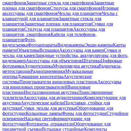
смартфонов
Защитные стекла для смартфонов
Защитные
пленки для смартфонов
Стилусы для смартфонов
Игровые
аксессуары для смартфонов
Чехлы для планшетов
Чехлы с
клавиатурой для планшетов
Защитные стекла для
планшетов
Защитные пленки для планшетов
Сумки для
планшетов
Стилусы для планшетов
Аксессуары для
планшетов, смартфонов
Кабели для телефонов,
планшетов
Фото,
видеосъемка
Фотоаппараты
Видеокамеры
Экшн-камеры
Карты
памяти
Объективы
Вспышки
Аксессуары для камер
Сумки и
чехлы для камер
Зарядные устройства, аккумуляторы для фото,
видеокамер
Аксессуары для объективов
Штативы
Цифровые
фоторамки
Аудиотехника
Мультимедиа акустика
Радиочасы,
метеостанции
Радиоприемники
Музыкальные
центры
Домашние кинотеатры
Акустические
системы
Проигрыватели виниловых пластинок
Аксессуары
для виниловых проигрывателей
Виниловые
пластинки
Инсталляционная акустика
Трансляционные
усилители
Аксессуары для аудиотехники
Комплектующие для
акустики
Акустические кабели
Подставки, стойки для
акустики
Сумки, чехлы для акустики
Оборудование для
фотостудии
Кольцевые лампы
Фоны для фотостудии
Студийное
освещение
Насадки светоформирующие для
фотостудии
Фотозонты, отражатели
Оборудование для
предметной съемки
Вспышки студийные
Комплекты