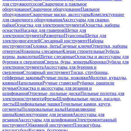
для стружкоотсосов
Сварочное и паяльное
оборудование
Сварочное оборудование
Паяльное
оборудование
Сварочные маски, аксессуары
Комплектующие
для сварочного оборудования
Аксессуары для сварки,
пайки
Оснастка для электроинструмента
Оснастка, наборы
оснастки
Насадки для граверов
Щетки для
электроинструмента
Развертки
Пуансоны
Щетки для
электродвигателей
Слесарный инструмент
Наборы
инструментов
Головки, биты
Гаечные ключи
Отвертки, наборы
отверток
Ножницы слесарные
Клещи строительные
Зубила,
керны, выколотки
Щетки слесарные
Оснастка и аксессуары для
бурения и сверления
Сверла, буры, зенкеры
Коронки
Зубила для
электроинструмента
Аксессуары для бурения и
сверления
Столярный инструмент
Тиски, струбцины,
гейферные зажимы
Ручные пилы, ножовки
Молотки, кувалды,
киянки
Напильники
Ручные стамески
Рубанки, рашпили
ручные
Оснастка и аксессуары для резания и
шлифования
Отрезные, пильные диски
Пильные полотна для
электроинструмента
Фрезы
Шлифовальные диски, насадки,
листы
Шлифовальные чашки
Точильные камни, круги,
сегменты
Полировальные валы
Направляющие
шины
Комплектующие для резания
Аксессуары для
резания
Аксессуары для шлифования
Электромонтажный
инструмент
Обжимной инструмент
Плоскогубцы,
круглогубцы
Кусачки, болторезы,