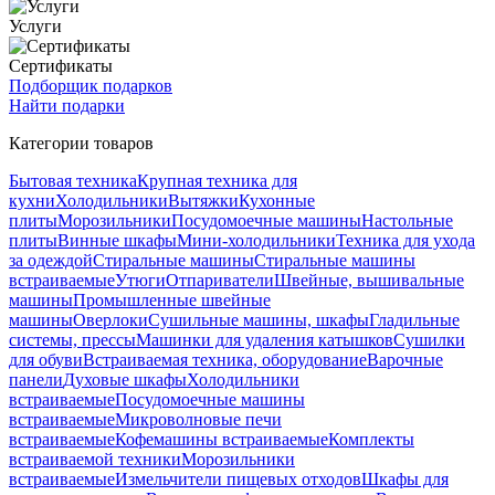
Услуги
Сертификаты
Подборщик подарков
Найти подарки
Категории товаров
Бытовая техника
Крупная техника для
кухни
Холодильники
Вытяжки
Кухонные
плиты
Морозильники
Посудомоечные машины
Настольные
плиты
Винные шкафы
Мини-холодильники
Техника для ухода
за одеждой
Стиральные машины
Стиральные машины
встраиваемые
Утюги
Отпариватели
Швейные, вышивальные
машины
Промышленные швейные
машины
Оверлоки
Сушильные машины, шкафы
Гладильные
системы, прессы
Машинки для удаления катышков
Сушилки
для обуви
Встраиваемая техника, оборудование
Варочные
панели
Духовые шкафы
Холодильники
встраиваемые
Посудомоечные машины
встраиваемые
Микроволновые печи
встраиваемые
Кофемашины встраиваемые
Комплекты
встраиваемой техники
Морозильники
встраиваемые
Измельчители пищевых отходов
Шкафы для