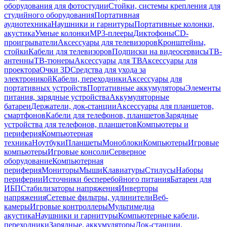
оборудования для фотостудии
Стойки, системы крепления для
студийного оборудования
Портативная
аудиотехника
Наушники и гарнитуры
Портативные колонки,
акустика
Умные колонки
MP3-плееры
Диктофоны
CD-
проигрыватели
Аксессуары для телевизоров
Кронштейны,
стойки
Кабели для телевизоров
Подписки на видеосервисы
ТВ-
антенны
ТВ-тюнеры
Аксессуары для ТВ
Аксессуары для
проектора
Очки 3D
Средства для ухода за
электроникой
Кабели, переходники
Аксессуары для
портативных устройств
Портативные аккумуляторы
Элементы
питания, зарядные устройства
Аккумуляторные
батареи
Держатели, док-станции
Аксессуары для планшетов,
смартфонов
Кабели для телефонов, планшетов
Зарядные
устройства для телефонов, планшетов
Компьютеры и
периферия
Компьютерная
техника
Ноутбуки
Планшеты
Моноблоки
Компьютеры
Игровые
компьютеры
Игровые консоли
Серверное
оборудование
Компьютерная
периферия
Мониторы
Мыши
Клавиатуры
Стилусы
Наборы
периферии
Источники бесперебойного питания
Батареи для
ИБП
Стабилизаторы напряжения
Инверторы
напряжения
Сетевые фильтры, удлинители
Веб-
камеры
Игровые контроллеры
Мультимедиа
акустика
Наушники и гарнитуры
Компьютерные кабели,
переходники
Зарядные, аккумуляторы
Док-станции,