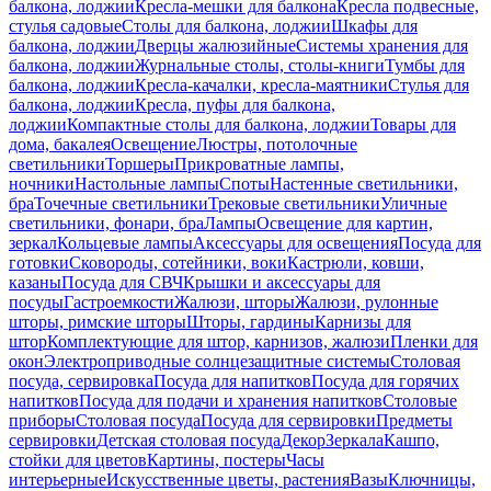
балкона, лоджии
Кресла-мешки для балкона
Кресла подвесные,
стулья садовые
Столы для балкона, лоджии
Шкафы для
балкона, лоджии
Дверцы жалюзийные
Системы хранения для
балкона, лоджии
Журнальные столы, столы-книги
Тумбы для
балкона, лоджии
Кресла-качалки, кресла-маятники
Стулья для
балкона, лоджии
Кресла, пуфы для балкона,
лоджии
Компактные столы для балкона, лоджии
Товары для
дома, бакалея
Освещение
Люстры, потолочные
светильники
Торшеры
Прикроватные лампы,
ночники
Настольные лампы
Споты
Настенные светильники,
бра
Точечные светильники
Трековые светильники
Уличные
светильники, фонари, бра
Лампы
Освещение для картин,
зеркал
Кольцевые лампы
Аксессуары для освещения
Посуда для
готовки
Сковороды, сотейники, воки
Кастрюли, ковши,
казаны
Посуда для СВЧ
Крышки и аксессуары для
посуды
Гастроемкости
Жалюзи, шторы
Жалюзи, рулонные
шторы, римские шторы
Шторы, гардины
Карнизы для
штор
Комплектующие для штор, карнизов, жалюзи
Пленки для
окон
Электроприводные солнцезащитные системы
Столовая
посуда, сервировка
Посуда для напитков
Посуда для горячих
напитков
Посуда для подачи и хранения напитков
Столовые
приборы
Столовая посуда
Посуда для сервировки
Предметы
сервировки
Детская столовая посуда
Декор
Зеркала
Кашпо,
стойки для цветов
Картины, постеры
Часы
интерьерные
Искусственные цветы, растения
Вазы
Ключницы,