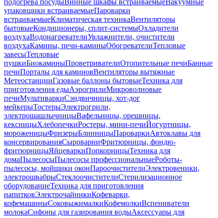
подогрева посуды
Винные шкафы встраиваемые
Вакуумные
упаковщики встраиваемые
Пароварки
встраиваемые
Климатическая техника
Вентиляторы
бытовые
Кондиционеры, сплит-системы
Охладители
воздуха
Водонагреватели
Увлажнители, очистители
воздуха
Камины, печи-камины
Обогреватели
Тепловые
завесы
Тепловые
пушки
Биокамины
Проветриватели
Отопительные печи
Банные
печи
Порталы для каминов
Вентиляторы вытяжные
Метеостанции
Газовые баллоны бытовые
Техника для
приготовления еды
Аэрогрили
Микроволновые
печи
Мультиварки
Сэндвичницы, хот-дог
мейкеры
Тостеры
Электрогрили,
электрошашлычницы
Вафельницы, орешницы,
кексницы
Хлебопечки
Ростеры, мини-печи
Йогуртницы,
мороженицы
Фризеры
Блинницы
Пароварки
Автоклавы для
консервирования
Сыроварни
Фритюрницы, фондю-
фритюрницы
Яйцеварки
Попкорницы
Техника для
дома
Пылесосы
Пылесосы профессиональные
Роботы-
пылесосы, мойщики окон
Пароочистители
Электровеники,
электрошвабры
Стеклоочистители
Стерилизационное
оборудование
Техника для приготовления
напитков
Электрочайники
Кофеварки,
кофемашины
Соковыжималки
Кофемолки
Вспениватели
молока
Сифоны для газирования воды
Аксессуары для