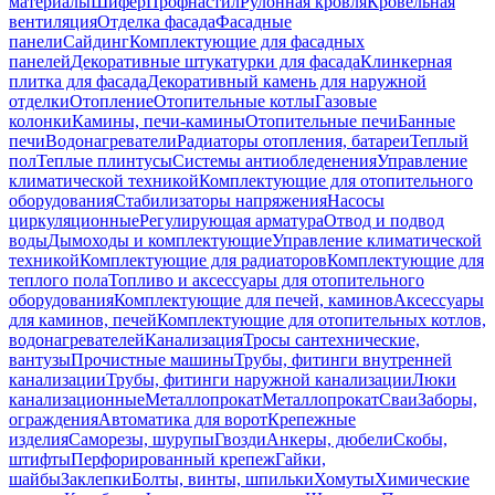
материалы
Шифер
Профнастил
Рулонная кровля
Кровельная
вентиляция
Отделка фасада
Фасадные
панели
Сайдинг
Комплектующие для фасадных
панелей
Декоративные штукатурки для фасада
Клинкерная
плитка для фасада
Декоративный камень для наружной
отделки
Отопление
Отопительные котлы
Газовые
колонки
Камины, печи-камины
Отопительные печи
Банные
печи
Водонагреватели
Радиаторы отопления, батареи
Теплый
пол
Теплые плинтусы
Системы антиобледенения
Управление
климатической техникой
Комплектующие для отопительного
оборудования
Стабилизаторы напряжения
Насосы
циркуляционные
Регулирующая арматура
Отвод и подвод
воды
Дымоходы и комплектующие
Управление климатической
техникой
Комплектующие для радиаторов
Комплектующие для
теплого пола
Топливо и аксессуары для отопительного
оборудования
Комплектующие для печей, каминов
Аксессуары
для каминов, печей
Комплектующие для отопительных котлов,
водонагревателей
Канализация
Тросы сантехнические,
вантузы
Прочистные машины
Трубы, фитинги внутренней
канализации
Трубы, фитинги наружной канализации
Люки
канализационные
Металлопрокат
Металлопрокат
Сваи
Заборы,
ограждения
Автоматика для ворот
Крепежные
изделия
Саморезы, шурупы
Гвозди
Анкеры, дюбели
Скобы,
штифты
Перфорированный крепеж
Гайки,
шайбы
Заклепки
Болты, винты, шпильки
Хомуты
Химические