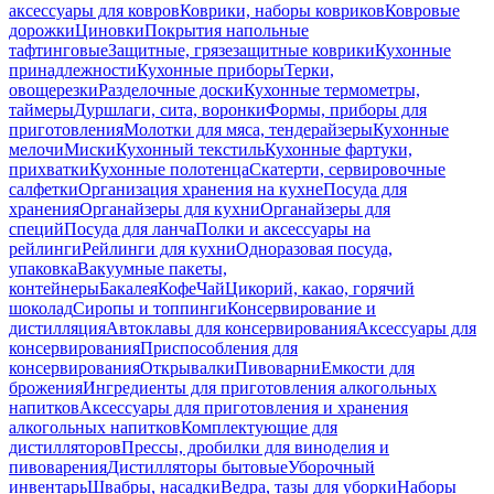
аксессуары для ковров
Коврики, наборы ковриков
Ковровые
дорожки
Циновки
Покрытия напольные
тафтинговые
Защитные, грязезащитные коврики
Кухонные
принадлежности
Кухонные приборы
Терки,
овощерезки
Разделочные доски
Кухонные термометры,
таймеры
Дуршлаги, сита, воронки
Формы, приборы для
приготовления
Молотки для мяса, тендерайзеры
Кухонные
мелочи
Миски
Кухонный текстиль
Кухонные фартуки,
прихватки
Кухонные полотенца
Скатерти, сервировочные
салфетки
Организация хранения на кухне
Посуда для
хранения
Органайзеры для кухни
Органайзеры для
специй
Посуда для ланча
Полки и аксессуары на
рейлинги
Рейлинги для кухни
Одноразовая посуда,
упаковка
Вакуумные пакеты,
контейнеры
Бакалея
Кофе
Чай
Цикорий, какао, горячий
шоколад
Сиропы и топпинги
Консервирование и
дистилляция
Автоклавы для консервирования
Аксессуары для
консервирования
Приспособления для
консервирования
Открывалки
Пивоварни
Емкости для
брожения
Ингредиенты для приготовления алкогольных
напитков
Аксессуары для приготовления и хранения
алкогольных напитков
Комплектующие для
дистилляторов
Прессы, дробилки для виноделия и
пивоварения
Дистилляторы бытовые
Уборочный
инвентарь
Швабры, насадки
Ведра, тазы для уборки
Наборы