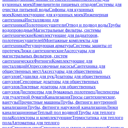
кухонных моек
Измельчители пищевых отходов
Системы для
очистки питьевой воды
Сифоны для кухонных
моек
Комплектующие для кухонных моек
Инженерная
сантехника
Инсталляции для
сантехники
Полотенцесушители
Отвод и подвод воды
Трубы
водопроводные
Магистральные фильтры, системы
сантехнические
Комплектующие для радиаторов,
полотенцесушителей
Монтажные комплекты для
сантехники
Регулирующая арматура
Системы защиты от
протечек
Люки сантехнические
Аксессуары для
магистральных фильтров, систем
сантехнических
Фитинги
Комплектующие для
инсталляций
Опрессовочные насосы
Сантехника для
общественных мест
Аксессуары для общественных
санузлов
Сушилки для рук
Дозаторы для общественных
санузлов
Сенсорные дозаторы для общественных
санузлов
Локтевые дозаторы для общественных
санузлов
Диспенсеры для бумажных полотенец
Диспенсеры
для туалетной бумаги
Канализация
Тросы сантехнические,
вантузы
Прочистные машины
Трубы, фитинги внутренней
канализации
Трубы, фитинги наружной канализации
Люки
канализационные
Теплый пол водяной
Трубы для теплого
пола
Коллекторы и комплектующие
Термостатика для теплого
пола
Автоматика для теплого
пола
Строительство
Строительные смеси и грунтовки
Клеевые