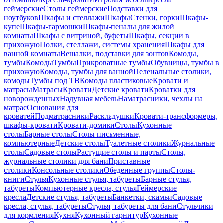
геймерские
Столы геймерские
Подставки для
ноутбуков
Шкафы и стеллажи
Шкафы
Стенки, горки
Шкафы-
купе
Шкафы-гармошки
Шкафы-пеналы для жилой
комнаты
Шкафы с витриной, буфеты
Шкафы, секции в
прихожую
Полки, стеллажи, системы хранения
Шкафы для
ванной комнаты
Вешалки, подставки для зонтов
Комоды,
тумбы
Комоды
Тумбы
Прикроватные тумбы
Обувницы, тумбы в
прихожую
Комоды, тумбы для ванной
Пеленальные столики,
комоды
Тумбы под ТВ
Комоды пластиковые
Кровати и
матрасы
Матрасы
Кровати
Детские кровати
Кроватки для
новорожденных
Надувная мебель
Наматрасники, чехлы на
матрас
Основания для
кроватей
Подматрасники
Раскладушки
Кровати-трансформеры,
шкафы-кровати
Кровати-домики
Столы
Кухонные
столы
Барные столы
Столы письменные,
компьютерные
Детские столы
Туалетные столики
Журнальные
столы
Садовые столы
Растущие столы и парты
Столы,
журнальные столики для бани
Приставные
столики
Консольные столики
Обеденные группы
Столы-
книги
Стулья
Кухонные стулья, табуреты
Барные стулья,
табуреты
Компьютерные кресла, стулья
Геймерские
кресла
Детские стулья, табуреты
Банкетки, скамьи
Садовые
кресла, стулья, табуреты
Стулья, табуреты для бани
Стульчики
для кормления
Кухня
Кухонный гарнитур
Кухонные