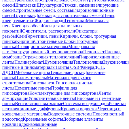
смеси
Шпатлевки
Штукатурки
Стяжки, самонивелирующие
смеси
Строительные смеси, составы
Гидроизоляционные
смеси
Грунтовки
Добавки для строительных смесей
Пены,
клеи, герметики
Жидкие гвозди
Герметики
Монтажная
пена
Клеи для обоев
Клеи для напольных
покрытий
Очистители, растворители
Фиксаторы
резьбы
Клеи
Герметики, пены
Кирпичи, блоки, тротуарная
плитка
Кирпичи
Строительные блоки
Тротуарная
плитка
Изоляционные материалы
Минеральная
вата
Экструдированный пенополистирол
Пенопласт
Пленки,
мембраны
Отражающая теплоизоляция
Гидроизоляционные
ленты
Поликарбонат
Шумоизоляция
Теплоизоляция
Звукоизоляц
плитные и пиломатериалы
Плиты OSB
Фанера
ДСП,
ЛДСП
Мебельные щиты
Террасные доски
Древесные
плиты
Пиломатериалы
Материалы для сухого
строительства
Гипсокартон
Гипсоволокнистые
листы
Цементные плиты
Профили для
гипсокартона
Комплектующие для гипсокартона
Ленты
армирующие
Уплотнительные ленты
Гипсовые и цементные
плиты
Вентиляторы вытяжные
Системы воздуховодов
Решетки
вентиляционные, диффузоры
Кровля и водосток
Черепица и
кровельные материалы
Водосточные системы
Поверхностный
водоотвод
Кровельные софиты
Доборные элементы
кровли
Гидроизоляционные