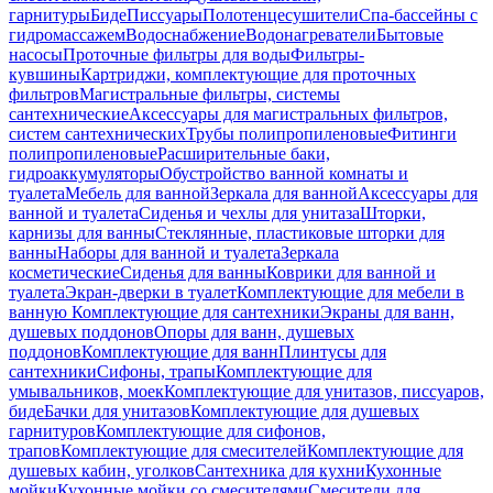
гарнитуры
Биде
Писсуары
Полотенцесушители
Спа-бассейны с
гидромассажем
Водоснабжение
Водонагреватели
Бытовые
насосы
Проточные фильтры для воды
Фильтры-
кувшины
Картриджи, комплектующие для проточных
фильтров
Магистральные фильтры, системы
сантехнические
Аксессуары для магистральных фильтров,
систем сантехнических
Трубы полипропиленовые
Фитинги
полипропиленовые
Расширительные баки,
гидроаккумуляторы
Обустройство ванной комнаты и
туалета
Мебель для ванной
Зеркала для ванной
Аксессуары для
ванной и туалета
Сиденья и чехлы для унитаза
Шторки,
карнизы для ванны
Стеклянные, пластиковые шторки для
ванны
Наборы для ванной и туалета
Зеркала
косметические
Сиденья для ванны
Коврики для ванной и
туалета
Экран-дверки в туалет
Комплектующие для мебели в
ванную
Комплектующие для сантехники
Экраны для ванн,
душевых поддонов
Опоры для ванн, душевых
поддонов
Комплектующие для ванн
Плинтусы для
сантехники
Сифоны, трапы
Комплектующие для
умывальников, моек
Комплектующие для унитазов, писсуаров,
биде
Бачки для унитазов
Комплектующие для душевых
гарнитуров
Комплектующие для сифонов,
трапов
Комплектующие для смесителей
Комплектующие для
душевых кабин, уголков
Сантехника для кухни
Кухонные
мойки
Кухонные мойки со смесителями
Смесители для