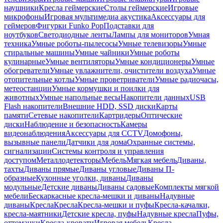
наушники
Кресла геймерские
Столы геймерские
Игровые
микрофоны
Игровая мультимедиа акустика
Аксессуары для
геймеров
Фигурки Funko Pop
Подставки для
ноутбуков
Светодиодные ленты
Лампы для мониторов
Умная
техника
Умные роботы-пылесосы
Умные телевизоры
Умные
стиральные машины
Умные чайники
Умные роботы
кулинарные
Умные вентиляторы
Умные кондиционеры
Умные
обогреватели
Умные увлажнители, очистители воздуха
Умные
отопительные котлы
Умные проветриватели
Умные радиочасы,
метеостанции
Умные кормушки и поилки для
животных
Умные напольные весы
Накопители данных
USB
Flash накопители
Внешние HDD, SSD диски
Карты
памяти
Сетевые накопители
Картридеры
Оптические
диски
Наблюдение и безопасность
Камеры
видеонаблюдения
Аксессуары для CCTV
Домофоны,
вызывные панели
Датчики для дома
Охранные системы,
сигнализации
Системы контроля и управления
доступом
Металлодетекторы
Мебель
Мягкая мебель
Диваны,
тахты
Диваны прямые
Диваны угловые
Диваны П-
образные
Кухонные уголки, диваны
Диваны
модульные
Детские диваны
Диваны садовые
Комплекты мягкой
мебели
Бескаркасные кресла-мешки и диваны
Надувные
диваны
Кресла
Кресла
Кресла-мешки и пуфы
Кресла-качалки,
кресла-маятники
Детские кресла, пуфы
Надувные кресла
Пуфы,
оттоманки
Кресла-кровати
Игровая мебель
Кресла