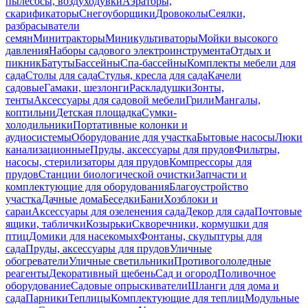
пылесосы, воздуходувки
Аэраторы,
скарификаторы
Снегоуборщики
Дровоколы
Сеялки,
разбрасыватели
семян
Минитракторы
Миникультиваторы
Мойки высокого
давления
Наборы садового электроинструмента
Отдых и
пикник
Батуты
Бассейны
Спа-бассейны
Комплекты мебели для
сада
Столы для сада
Стулья, кресла для сада
Качели
садовые
Гамаки, шезлонги
Раскладушки
Зонты,
тенты
Аксессуары для садовой мебели
Грили
Мангалы,
коптильни
Детская площадка
Сумки-
холодильники
Портативные колонки и
аудиосистемы
Оборудование для участка
Бытовые насосы
Люки
канализационные
Пруды, аксессуары для прудов
Фильтры,
насосы, стерилизаторы для прудов
Компрессоры для
прудов
Станции биологической очистки
Запчасти и
комплектующие для оборудования
Благоустройство
участка
Дачные дома
Беседки
Бани
Хозблоки и
сараи
Аксессуары для озеленения сада
Декор для сада
Почтовые
ящики, таблички
Козырьки
Скворечники, кормушки для
птиц
Домики для насекомых
Фонтаны, скульптуры для
сада
Пруды, аксессуары для прудов
Уличные
обогреватели
Уличные светильники
Противогололедные
реагенты
Декоративный щебень
Сад и огород
Поливочное
оборудование
Садовые опрыскиватели
Шланги для дома и
сада
Парники
Теплицы
Комплектующие для теплиц
Модульные