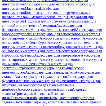
инструментов
Оборудование для мастерской
Тележки для
инструментов
Магниты
Шкафы для
инструментов
Комплектующие для инструментальных
шкафов
Стеллажи металлические
Стенды, держатели для
инструментов
Поддоны для инструментов
Аксессуары для
силовой и строительной техники
Аксессуары для
бензорезов
Аксессуары для бетоносмесителей
Аксессуары для
виброоборудования
Аксессуары для генераторов
Аксессуары
для затирочных машин
Аксессуары для мотопомп
Аксессуары
для мотобуров и бензобуров
Аксессуары для строительного
инструмента
Аксессуары пневмооборудования
Аксессуары для
бензорезов
Аксессуары для бетоносмесителей
Аксессуары для
виброоборудования
Аксессуары для генераторов
Аксессуары
для затирочных машин
Аксессуары для мотопомп
Аксессуары
для мотобуров и бензобуров
Аксессуары для
электроинструмента
Аксессуары для компрессоров,
пневмосистем
Аксессуары для сварки, пайки
Аксессуары для
станков
Аксессуары для стружкоотсосов
Аксессуары для
бурения и сверления
Аксессуары для резания
Аксессуары для
шлифования
Аксессуары для измерительных
приборов
Аксессуары для станков
Дом и сад
Садовая
техника
Триммеры, бензокосы
Цепные
пилы
Газонокосилки
Культиваторы, мотоблоки
Кусторезы,
садовые ножницы
Садовые, кормовые измельчители
Садовые