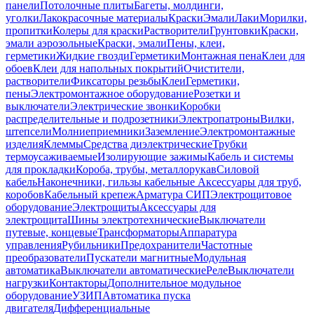
панели
Потолочные плиты
Багеты, молдинги,
уголки
Лакокрасочные материалы
Краски
Эмали
Лаки
Морилки,
пропитки
Колеры для краски
Растворители
Грунтовки
Краски,
эмали аэрозольные
Краски, эмали
Пены, клеи,
герметики
Жидкие гвозди
Герметики
Монтажная пена
Клеи для
обоев
Клеи для напольных покрытий
Очистители,
растворители
Фиксаторы резьбы
Клеи
Герметики,
пены
Электромонтажное оборудование
Розетки и
выключатели
Электрические звонки
Коробки
распределительные и подрозетники
Электропатроны
Вилки,
штепсели
Молниеприемники
Заземление
Электромонтажные
изделия
Клеммы
Средства диэлектрические
Трубки
термоусаживаемые
Изолирующие зажимы
Кабель и системы
для прокладки
Короба, трубы, металлорукав
Силовой
кабель
Наконечники, гильзы кабельные
Аксессуары для труб,
коробов
Кабельный крепеж
Арматура СИП
Электрощитовое
оборудование
Электрощиты
Аксессуары для
электрощита
Шины электротехнические
Выключатели
путевые, концевые
Трансформаторы
Аппаратура
управления
Рубильники
Предохранители
Частотные
преобразователи
Пускатели магнитные
Модульная
автоматика
Выключатели автоматические
Реле
Выключатели
нагрузки
Контакторы
Дополнительное модульное
оборудование
УЗИП
Автоматика пуска
двигателя
Дифференциальные