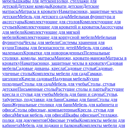
мебель
Шкафы для детской
Полки, стеллажи для
детской
Детские комоды
Кровати детские
Детские
матрасы
Матрасы в кроватку
Наматрасники, защитные чехлы
детские
Мебель для детского сада
Мебельная фурнитура и
аксессуары
Комплектующие для столов
Комплектующие для
стульев
Комплектующие для кроватей и кроваток
Аксессуары
для мебели
Комплектующие для мягкой
мебели
Комплектующие для корпусной мебели
Мебельная
фурнитура
Чехлы для мебели
Системы хранения для
кухни
Товары для безопасности детей
Мебель для самых
маленьких
Кроватки для новорожденных
Пеленальные
столики, комоды, матрасы
Манежи, кровати-манежи
Матрасы в
кроватку
Наматрасники, защитные чехлы в кроватку
Садовая
мебель
Садовые диваны, кресла
Садовые стулья
Садовые,
уличные столы
Комплекты мебели для сада
Гамаки,
шезлонги
Качели садовые
Надувная мебель
Кухни
походные
Столы для сада
Мебель для учебы
Столы, стулья
детские
Письменные столы
Растущие столы и парты
Растущие
кресла и стулья для учебы
Мебель для бани и сауны
Стулья,
табуретки, подставки для бани
Скамьи для бани
Столы для
бани
Журнальные столики для бани
Мебель для кабинета и
офиса
Столы офисные, компьютерные
Кресла, стулья для
офиса
Мягкая мебель для офиса
Шкафы офисные
Стеллажи,
полки для документов
Офисные тумбы
Комплекты мебели для
кабинета
Мебель для лоджии и балкона
Комплекты мебели для