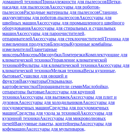
домашней техники
Принадлежности для пылесосов
Щетки,
насадки для пылесосов
Аксессуары для роботов-
пылесосов
Расходные материалы для пылесосов
Станции,
аккумуляторы для роботов-пылесосов
Аксессуары для
швейных машин
Аксессуары для промышленного швейного
оборудования
Аксессуары для стиральных и сушильных
машин
Аксессуары для пароочистителей,
отпаривателей
Аксессуары для стеклоочистителей
Техника для
измельчения продуктов
Блендеры
Кухонные комбайны,
измельчители
Планетарные
миксеры
Миксеры
Мясорубки
Ломтерезки
Комплектующие для
климатической техники
Управление климатической
техникой
Фильтры для климатической техники
Аксессуары для
климатической техники
Мелкая техника
Весы кухонные,
бытовые
Сушилки для овощей и
фруктов
Вакууматоры
Открывалки,
картофелечистки
Проращиватели семян
Маслобойки,
сепараторы бытовые
Аксессуары для крупной
техники
Аксессуары для вытяжек
Аксессуары для плит и
духовок
Аксессуары для холодильников
Аксессуары для
посудомоечных машин
Средства для посудомоечных
машин
Средства для ухода за техникой
Аксессуары для
кухонной техники
Аксессуары для микроволновых
печей
Вакуумные пакеты, контейнеры
Аксессуары для
кофемашин
Аксессуары для мультиварок,