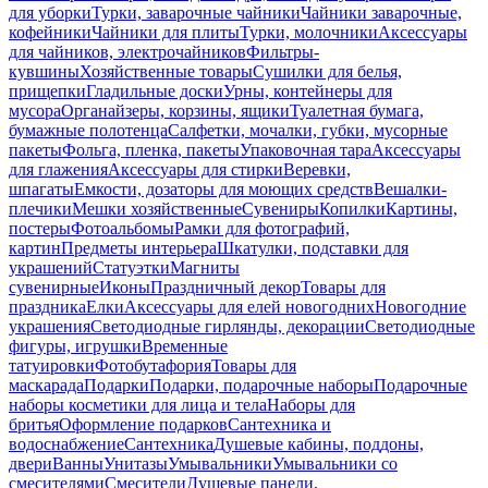
для уборки
Турки, заварочные чайники
Чайники заварочные,
кофейники
Чайники для плиты
Турки, молочники
Аксессуары
для чайников, электрочайников
Фильтры-
кувшины
Хозяйственные товары
Сушилки для белья,
прищепки
Гладильные доски
Урны, контейнеры для
мусора
Органайзеры, корзины, ящики
Туалетная бумага,
бумажные полотенца
Салфетки, мочалки, губки, мусорные
пакеты
Фольга, пленка, пакеты
Упаковочная тара
Аксессуары
для глажения
Аксессуары для стирки
Веревки,
шпагаты
Емкости, дозаторы для моющих средств
Вешалки-
плечики
Мешки хозяйственные
Сувениры
Копилки
Картины,
постеры
Фотоальбомы
Рамки для фотографий,
картин
Предметы интерьера
Шкатулки, подставки для
украшений
Статуэтки
Магниты
сувенирные
Иконы
Праздничный декор
Товары для
праздника
Елки
Аксессуары для елей новогодних
Новогодние
украшения
Светодиодные гирлянды, декорации
Светодиодные
фигуры, игрушки
Временные
татуировки
Фотобутафория
Товары для
маскарада
Подарки
Подарки, подарочные наборы
Подарочные
наборы косметики для лица и тела
Наборы для
бритья
Оформление подарков
Сантехника и
водоснабжение
Сантехника
Душевые кабины, поддоны,
двери
Ванны
Унитазы
Умывальники
Умывальники со
смесителями
Смесители
Душевые панели,