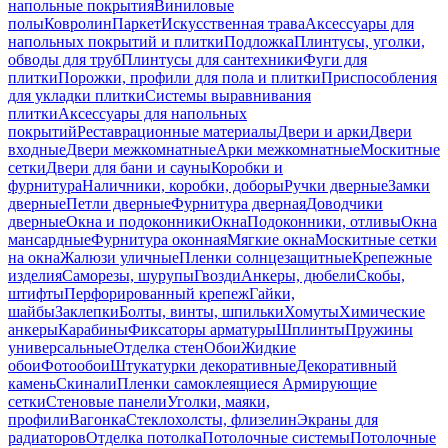
напольные покрытия
Виниловые
полы
Ковролин
Паркет
Искусственная трава
Аксессуары для
напольных покрытий и плитки
Подложка
Плинтусы, уголки,
обводы для труб
Плинтусы для сантехники
Фуги для
плитки
Порожки, профили для пола и плитки
Приспособления
для укладки плитки
Системы выравнивания
плитки
Аксессуары для напольных
покрытий
Реставрационные материалы
Двери и арки
Двери
входные
Двери межкомнатные
Арки межкомнатные
Москитные
сетки
Двери для бани и сауны
Коробки и
фурнитура
Наличники, коробки, доборы
Ручки дверные
Замки
дверные
Петли дверные
Фурнитура дверная
Доводчики
дверные
Окна и подоконники
Окна
Подоконники, отливы
Окна
мансардные
Фурнитура оконная
Мягкие окна
Москитные сетки
на окна
Жалюзи уличные
Пленки солнцезащитные
Крепежные
изделия
Саморезы, шурупы
Гвозди
Анкеры, дюбели
Скобы,
штифты
Перфорированный крепеж
Гайки,
шайбы
Заклепки
Болты, винты, шпильки
Хомуты
Химические
анкеры
Карабины
Фиксаторы арматуры
Шплинты
Пружины
универсальные
Отделка стен
Обои
Жидкие
обои
Фотообои
Штукатурки декоративные
Декоративный
камень
Скинали
Пленки самоклеящиеся
Армирующие
сетки
Стеновые панели
Уголки, маяки,
профили
Вагонка
Стеклохолсты, флизелин
Экраны для
радиаторов
Отделка потолка
Потолочные системы
Потолочные