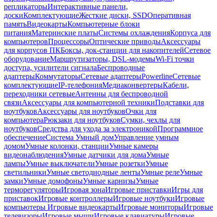
репликаторы
Интерактивные панели,
доски
Комплектующие
Жесткие диски, SSD
Оперативная
память
Видеокарты
Компьютерные блоки
питания
Материнские платы
Системы охлаждения
Корпуса для
компьютеров
Процессоры
Оптические приводы
Аксессуары
для корпусов ПК
Боксы, док-станции для накопителей
Сетевое
оборудование
Маршрутизаторы, DSL-модемы
Wi-Fi точки
доступа, усилители сигнала
Беспроводные
адаптеры
Коммутаторы
Сетевые адаптеры
Powerline
Сетевые
комплектующие
IP-телефония
Медиаконвертеры
Кабели,
переходники сетевые
Антенны для беспроводной
связи
Аксессуары для компьютерной техники
Подставки для
ноутбуков
Аксессуары для ноутбуков
Очки для
компьютера
Рюкзаки для ноутбуков
Сумки, чехлы для
ноутбуков
Средства для ухода за электроникой
Программное
обеспечение
Система Умный дом
Управление умным
домом
Умные колонки, станции
Умные камеры
видеонаблюдения
Умные датчики для дома
Умные
лампы
Умные выключатели
Умные розетки
Умные
светильники
Умные светодиодные ленты
Умные реле
Умные
замки
Умные домофоны
Умные карнизы
Умные
терморегуляторы
Игровая зона
Игровые приставки
Игры для
приставок
Игровые контроллеры
Игровые ноутбуки
Игровые
компьютеры
Игровые видеокарты
Игровые мониторы
Игровые
телевизоры
Игровые мыши
Игровые клавиатуры
Игровые