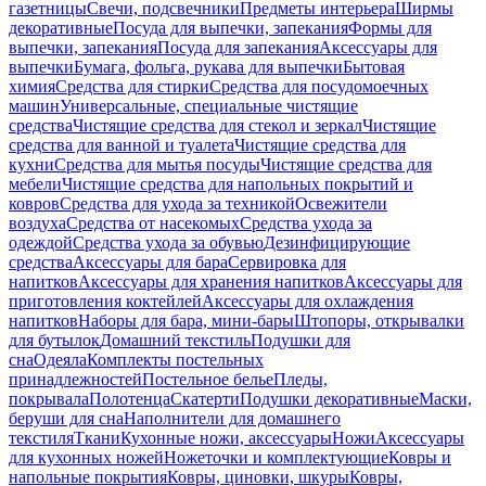
газетницы
Свечи, подсвечники
Предметы интерьера
Ширмы
декоративные
Посуда для выпечки, запекания
Формы для
выпечки, запекания
Посуда для запекания
Аксессуары для
выпечки
Бумага, фольга, рукава для выпечки
Бытовая
химия
Средства для стирки
Средства для посудомоечных
машин
Универсальные, специальные чистящие
средства
Чистящие средства для стекол и зеркал
Чистящие
средства для ванной и туалета
Чистящие средства для
кухни
Средства для мытья посуды
Чистящие средства для
мебели
Чистящие средства для напольных покрытий и
ковров
Средства для ухода за техникой
Освежители
воздуха
Средства от насекомых
Средства ухода за
одеждой
Средства ухода за обувью
Дезинфицирующие
средства
Аксессуары для бара
Сервировка для
напитков
Аксессуары для хранения напитков
Аксессуары для
приготовления коктейлей
Аксессуары для охлаждения
напитков
Наборы для бара, мини-бары
Штопоры, открывалки
для бутылок
Домашний текстиль
Подушки для
сна
Одеяла
Комплекты постельных
принадлежностей
Постельное белье
Пледы,
покрывала
Полотенца
Скатерти
Подушки декоративные
Маски,
беруши для сна
Наполнители для домашнего
текстиля
Ткани
Кухонные ножи, аксессуары
Ножи
Аксессуары
для кухонных ножей
Ножеточки и комплектующие
Ковры и
напольные покрытия
Ковры, циновки, шкуры
Ковры,