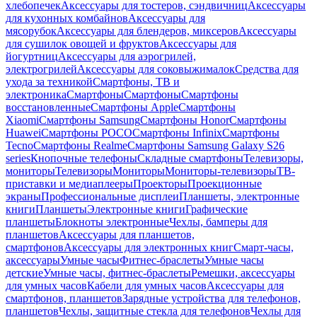
хлебопечек
Аксессуары для тостеров, сэндвичниц
Аксессуары
для кухонных комбайнов
Аксессуары для
мясорубок
Аксессуары для блендеров, миксеров
Аксессуары
для сушилок овощей и фруктов
Аксессуары для
йогуртниц
Аксессуары для аэрогрилей,
электрогрилей
Аксессуары для соковыжималок
Средства для
ухода за техникой
Смартфоны, ТВ и
электроника
Смартфоны
Смартфоны
Смартфоны
восстановленные
Смартфоны Apple
Смартфоны
Xiaomi
Смартфоны Samsung
Смартфоны Honor
Смартфоны
Huawei
Смартфоны POCO
Смартфоны Infinix
Смартфоны
Tecno
Смартфоны Realme
Смартфоны Samsung Galaxy S26
series
Кнопочные телефоны
Складные смартфоны
Телевизоры,
мониторы
Телевизоры
Мониторы
Мониторы-телевизоры
ТВ-
приставки и медиаплееры
Проекторы
Проекционные
экраны
Профессиональные дисплеи
Планшеты, электронные
книги
Планшеты
Электронные книги
Графические
планшеты
Блокноты электронные
Чехлы, бамперы для
планшетов
Аксессуары для планшетов,
смартфонов
Аксессуары для электронных книг
Смарт-часы,
аксессуары
Умные часы
Фитнес-браслеты
Умные часы
детские
Умные часы, фитнес-браслеты
Ремешки, аксессуары
для умных часов
Кабели для умных часов
Аксессуары для
смартфонов, планшетов
Зарядные устройства для телефонов,
планшетов
Чехлы, защитные стекла для телефонов
Чехлы для