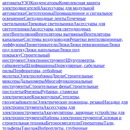
автоматы
УЗО
Конденсаторы
Комплексная защита
электродвигателей
Аксессуары для модульной
автоматики
Светотехника
Промышленное и сигнальное
освещение
Светодиодные ленты
Точечные
светильники
Трековые светильники
Аксессуары для
светотехники
Аксессуары для светодиодных
лент
Вентиляция
Вентиляторы вытяжные
Вентиляторы
канальные
Системы воздуховодов
Решетки вентиляционные,
диффузоры
Проветриватели
Люки
Люки ревизионные
Люки
под плитку
Люки напольные
Люки под
покраску
Строительный
инструмент
Электроинструмент
Шуруповерты,
гайковерты
Шлифмашины
Циркулярные, сабельные
пилы
Перфораторы, отбойные
молотки
Электролобзики
Дрели
Строительные
миксеры
Дальномеры
Многофункциональные
инструменты
Строительные фены
Строительные
пистолеты
Фрезеры
Рубанки, стамески
электрические
Краскопульты
Степлеры,
гвоздезабиватели
Электрические ножницы, резаки
Насадки для
электроинструмента
Аксессуары для
электроинструмента
Аккумуляторы, зарядные устройства для
электроинструмента
Наборы электроинструмента
Силовая и
строительная техника
Бетоносмесители
Генераторы
Тали,
тельферы
Такелаж
Виброплиты, глубинные