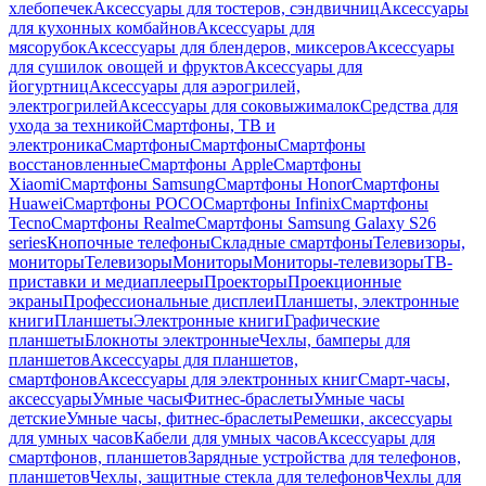
хлебопечек
Аксессуары для тостеров, сэндвичниц
Аксессуары
для кухонных комбайнов
Аксессуары для
мясорубок
Аксессуары для блендеров, миксеров
Аксессуары
для сушилок овощей и фруктов
Аксессуары для
йогуртниц
Аксессуары для аэрогрилей,
электрогрилей
Аксессуары для соковыжималок
Средства для
ухода за техникой
Смартфоны, ТВ и
электроника
Смартфоны
Смартфоны
Смартфоны
восстановленные
Смартфоны Apple
Смартфоны
Xiaomi
Смартфоны Samsung
Смартфоны Honor
Смартфоны
Huawei
Смартфоны POCO
Смартфоны Infinix
Смартфоны
Tecno
Смартфоны Realme
Смартфоны Samsung Galaxy S26
series
Кнопочные телефоны
Складные смартфоны
Телевизоры,
мониторы
Телевизоры
Мониторы
Мониторы-телевизоры
ТВ-
приставки и медиаплееры
Проекторы
Проекционные
экраны
Профессиональные дисплеи
Планшеты, электронные
книги
Планшеты
Электронные книги
Графические
планшеты
Блокноты электронные
Чехлы, бамперы для
планшетов
Аксессуары для планшетов,
смартфонов
Аксессуары для электронных книг
Смарт-часы,
аксессуары
Умные часы
Фитнес-браслеты
Умные часы
детские
Умные часы, фитнес-браслеты
Ремешки, аксессуары
для умных часов
Кабели для умных часов
Аксессуары для
смартфонов, планшетов
Зарядные устройства для телефонов,
планшетов
Чехлы, защитные стекла для телефонов
Чехлы для