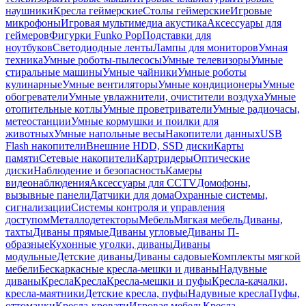
наушники
Кресла геймерские
Столы геймерские
Игровые
микрофоны
Игровая мультимедиа акустика
Аксессуары для
геймеров
Фигурки Funko Pop
Подставки для
ноутбуков
Светодиодные ленты
Лампы для мониторов
Умная
техника
Умные роботы-пылесосы
Умные телевизоры
Умные
стиральные машины
Умные чайники
Умные роботы
кулинарные
Умные вентиляторы
Умные кондиционеры
Умные
обогреватели
Умные увлажнители, очистители воздуха
Умные
отопительные котлы
Умные проветриватели
Умные радиочасы,
метеостанции
Умные кормушки и поилки для
животных
Умные напольные весы
Накопители данных
USB
Flash накопители
Внешние HDD, SSD диски
Карты
памяти
Сетевые накопители
Картридеры
Оптические
диски
Наблюдение и безопасность
Камеры
видеонаблюдения
Аксессуары для CCTV
Домофоны,
вызывные панели
Датчики для дома
Охранные системы,
сигнализации
Системы контроля и управления
доступом
Металлодетекторы
Мебель
Мягкая мебель
Диваны,
тахты
Диваны прямые
Диваны угловые
Диваны П-
образные
Кухонные уголки, диваны
Диваны
модульные
Детские диваны
Диваны садовые
Комплекты мягкой
мебели
Бескаркасные кресла-мешки и диваны
Надувные
диваны
Кресла
Кресла
Кресла-мешки и пуфы
Кресла-качалки,
кресла-маятники
Детские кресла, пуфы
Надувные кресла
Пуфы,
оттоманки
Кресла-кровати
Игровая мебель
Кресла