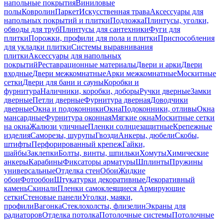
напольные покрытия
Виниловые
полы
Ковролин
Паркет
Искусственная трава
Аксессуары для
напольных покрытий и плитки
Подложка
Плинтусы, уголки,
обводы для труб
Плинтусы для сантехники
Фуги для
плитки
Порожки, профили для пола и плитки
Приспособления
для укладки плитки
Системы выравнивания
плитки
Аксессуары для напольных
покрытий
Реставрационные материалы
Двери и арки
Двери
входные
Двери межкомнатные
Арки межкомнатные
Москитные
сетки
Двери для бани и сауны
Коробки и
фурнитура
Наличники, коробки, доборы
Ручки дверные
Замки
дверные
Петли дверные
Фурнитура дверная
Доводчики
дверные
Окна и подоконники
Окна
Подоконники, отливы
Окна
мансардные
Фурнитура оконная
Мягкие окна
Москитные сетки
на окна
Жалюзи уличные
Пленки солнцезащитные
Крепежные
изделия
Саморезы, шурупы
Гвозди
Анкеры, дюбели
Скобы,
штифты
Перфорированный крепеж
Гайки,
шайбы
Заклепки
Болты, винты, шпильки
Хомуты
Химические
анкеры
Карабины
Фиксаторы арматуры
Шплинты
Пружины
универсальные
Отделка стен
Обои
Жидкие
обои
Фотообои
Штукатурки декоративные
Декоративный
камень
Скинали
Пленки самоклеящиеся
Армирующие
сетки
Стеновые панели
Уголки, маяки,
профили
Вагонка
Стеклохолсты, флизелин
Экраны для
радиаторов
Отделка потолка
Потолочные системы
Потолочные