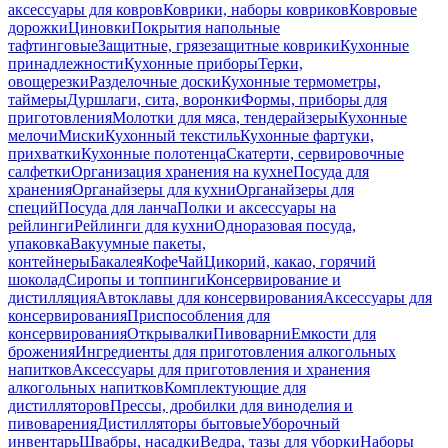
аксессуары для ковров
Коврики, наборы ковриков
Ковровые
дорожки
Циновки
Покрытия напольные
тафтинговые
Защитные, грязезащитные коврики
Кухонные
принадлежности
Кухонные приборы
Терки,
овощерезки
Разделочные доски
Кухонные термометры,
таймеры
Дуршлаги, сита, воронки
Формы, приборы для
приготовления
Молотки для мяса, тендерайзеры
Кухонные
мелочи
Миски
Кухонный текстиль
Кухонные фартуки,
прихватки
Кухонные полотенца
Скатерти, сервировочные
салфетки
Организация хранения на кухне
Посуда для
хранения
Органайзеры для кухни
Органайзеры для
специй
Посуда для ланча
Полки и аксессуары на
рейлинги
Рейлинги для кухни
Одноразовая посуда,
упаковка
Вакуумные пакеты,
контейнеры
Бакалея
Кофе
Чай
Цикорий, какао, горячий
шоколад
Сиропы и топпинги
Консервирование и
дистилляция
Автоклавы для консервирования
Аксессуары для
консервирования
Приспособления для
консервирования
Открывалки
Пивоварни
Емкости для
брожения
Ингредиенты для приготовления алкогольных
напитков
Аксессуары для приготовления и хранения
алкогольных напитков
Комплектующие для
дистилляторов
Прессы, дробилки для виноделия и
пивоварения
Дистилляторы бытовые
Уборочный
инвентарь
Швабры, насадки
Ведра, тазы для уборки
Наборы