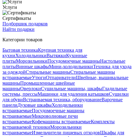
Услуги
Сертификаты
Подборщик подарков
Найти подарки
Категории товаров
Бытовая техника
Крупная техника для
кухни
Холодильники
Вытяжки
Кухонные
плиты
Морозильники
Посудомоечные машины
Настольные
плиты
Винные шкафы
Мини-холодильники
Техника для ухода
за одеждой
Стиральные машины
Стиральные машины
встраиваемые
Утюги
Отпариватели
Швейные, вышивальные
машины
Промышленные швейные
машины
Оверлоки
Сушильные машины, шкафы
Гладильные
системы, прессы
Машинки для удаления катышков
Сушилки
для обуви
Встраиваемая техника, оборудование
Варочные
панели
Духовые шкафы
Холодильники
встраиваемые
Посудомоечные машины
встраиваемые
Микроволновые печи
встраиваемые
Кофемашины встраиваемые
Комплекты
встраиваемой техники
Морозильники
встраиваемые
Измельчители пищевых отходов
Шкафы для