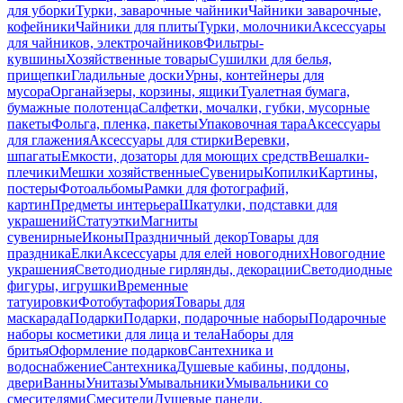
для уборки
Турки, заварочные чайники
Чайники заварочные,
кофейники
Чайники для плиты
Турки, молочники
Аксессуары
для чайников, электрочайников
Фильтры-
кувшины
Хозяйственные товары
Сушилки для белья,
прищепки
Гладильные доски
Урны, контейнеры для
мусора
Органайзеры, корзины, ящики
Туалетная бумага,
бумажные полотенца
Салфетки, мочалки, губки, мусорные
пакеты
Фольга, пленка, пакеты
Упаковочная тара
Аксессуары
для глажения
Аксессуары для стирки
Веревки,
шпагаты
Емкости, дозаторы для моющих средств
Вешалки-
плечики
Мешки хозяйственные
Сувениры
Копилки
Картины,
постеры
Фотоальбомы
Рамки для фотографий,
картин
Предметы интерьера
Шкатулки, подставки для
украшений
Статуэтки
Магниты
сувенирные
Иконы
Праздничный декор
Товары для
праздника
Елки
Аксессуары для елей новогодних
Новогодние
украшения
Светодиодные гирлянды, декорации
Светодиодные
фигуры, игрушки
Временные
татуировки
Фотобутафория
Товары для
маскарада
Подарки
Подарки, подарочные наборы
Подарочные
наборы косметики для лица и тела
Наборы для
бритья
Оформление подарков
Сантехника и
водоснабжение
Сантехника
Душевые кабины, поддоны,
двери
Ванны
Унитазы
Умывальники
Умывальники со
смесителями
Смесители
Душевые панели,