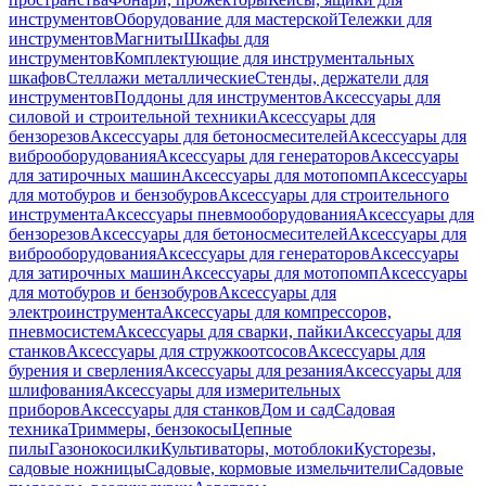
инструментов
Оборудование для мастерской
Тележки для
инструментов
Магниты
Шкафы для
инструментов
Комплектующие для инструментальных
шкафов
Стеллажи металлические
Стенды, держатели для
инструментов
Поддоны для инструментов
Аксессуары для
силовой и строительной техники
Аксессуары для
бензорезов
Аксессуары для бетоносмесителей
Аксессуары для
виброоборудования
Аксессуары для генераторов
Аксессуары
для затирочных машин
Аксессуары для мотопомп
Аксессуары
для мотобуров и бензобуров
Аксессуары для строительного
инструмента
Аксессуары пневмооборудования
Аксессуары для
бензорезов
Аксессуары для бетоносмесителей
Аксессуары для
виброоборудования
Аксессуары для генераторов
Аксессуары
для затирочных машин
Аксессуары для мотопомп
Аксессуары
для мотобуров и бензобуров
Аксессуары для
электроинструмента
Аксессуары для компрессоров,
пневмосистем
Аксессуары для сварки, пайки
Аксессуары для
станков
Аксессуары для стружкоотсосов
Аксессуары для
бурения и сверления
Аксессуары для резания
Аксессуары для
шлифования
Аксессуары для измерительных
приборов
Аксессуары для станков
Дом и сад
Садовая
техника
Триммеры, бензокосы
Цепные
пилы
Газонокосилки
Культиваторы, мотоблоки
Кусторезы,
садовые ножницы
Садовые, кормовые измельчители
Садовые