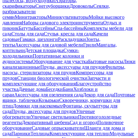
пылесосы, воздуходувки
Аэраторы,
скарификаторы
Снегоуборщики
Дровоколы
Сеялки,
разбрасыватели
семян
Минитракторы
Миникультиваторы
Мойки высокого
давления
Наборы садового электроинструмента
Отдых и
пикник
Батуты
Бассейны
Спа-бассейны
Комплекты мебели для
сада
Столы для сада
Стулья, кресла для сада
Качели
садовые
Гамаки, шезлонги
Раскладушки
Зонты,
тенты
Аксессуары для садовой мебели
Грили
Мангалы,
коптильни
Детская площадка
Сумки-
холодильники
Портативные колонки и
аудиосистемы
Оборудование для участка
Бытовые насосы
Люки
канализационные
Пруды, аксессуары для прудов
Фильтры,
насосы, стерилизаторы для прудов
Компрессоры для
прудов
Станции биологической очистки
Запчасти и
комплектующие для оборудования
Благоустройство
участка
Дачные дома
Беседки
Бани
Хозблоки и
сараи
Аксессуары для озеленения сада
Декор для сада
Почтовые
ящики, таблички
Козырьки
Скворечники, кормушки для
птиц
Домики для насекомых
Фонтаны, скульптуры для
сада
Пруды, аксессуары для прудов
Уличные
обогреватели
Уличные светильники
Противогололедные
реагенты
Декоративный щебень
Сад и огород
Поливочное
оборудование
Садовые опрыскиватели
Шланги для дома и
сада
Парники
Теплицы
Комплектующие для теплиц
Модульные