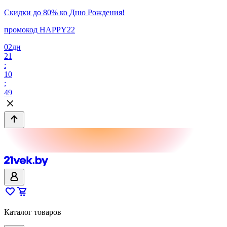
Скидки до 80% ко Дню Рождения!
промокод HAPPY22
02
дн
21
:
10
:
49
Каталог товаров