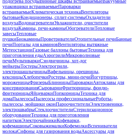
подогрева посуды
Винные шкафы встраиваемые
Вакуумные
упаковщики встраиваемые
Пароварки
встраиваемые
Климатическая техника
Вентиляторы
бытовые
Кондиционеры, сплит-системы
Охладители
воздуха
Водонагреватели
Увлажнители, очистители
воздуха
Камины, печи-камины
Обогреватели
Тепловые
завесы
Тепловые
пушки
Биокамины
Проветриватели
Отопительные печи
Банные
печи
Порталы для каминов
Вентиляторы вытяжные
Метеостанции
Газовые баллоны бытовые
Техника для
приготовления еды
Аэрогрили
Микроволновые
печи
Мультиварки
Сэндвичницы, хот-дог
мейкеры
Тостеры
Электрогрили,
электрошашлычницы
Вафельницы, орешницы,
кексницы
Хлебопечки
Ростеры, мини-печи
Йогуртницы,
мороженицы
Фризеры
Блинницы
Пароварки
Автоклавы для
консервирования
Сыроварни
Фритюрницы, фондю-
фритюрницы
Яйцеварки
Попкорницы
Техника для
дома
Пылесосы
Пылесосы профессиональные
Роботы-
пылесосы, мойщики окон
Пароочистители
Электровеники,
электрошвабры
Стеклоочистители
Стерилизационное
оборудование
Техника для приготовления
напитков
Электрочайники
Кофеварки,
кофемашины
Соковыжималки
Кофемолки
Вспениватели
молока
Сифоны для газирования воды
Аксессуары для