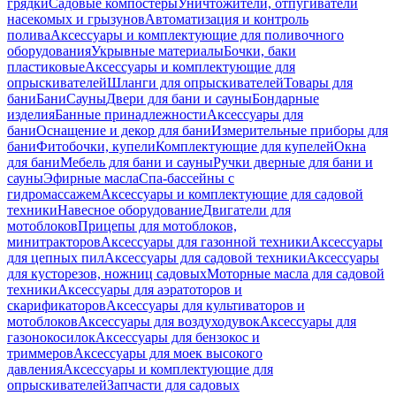
грядки
Садовые компостеры
Уничтожители, отпугиватели
насекомых и грызунов
Автоматизация и контроль
полива
Аксессуары и комплектующие для поливочного
оборудования
Укрывные материалы
Бочки, баки
пластиковые
Аксессуары и комплектующие для
опрыскивателей
Шланги для опрыскивателей
Товары для
бани
Бани
Сауны
Двери для бани и сауны
Бондарные
изделия
Банные принадлежности
Аксессуары для
бани
Оснащение и декор для бани
Измерительные приборы для
бани
Фитобочки, купели
Комплектующие для купелей
Окна
для бани
Мебель для бани и сауны
Ручки дверные для бани и
сауны
Эфирные масла
Спа-бассейны с
гидромассажем
Аксессуары и комплектующие для садовой
техники
Навесное оборудование
Двигатели для
мотоблоков
Прицепы для мотоблоков,
минитракторов
Аксессуары для газонной техники
Аксессуары
для цепных пил
Аксессуары для садовой техники
Аксессуары
для кусторезов, ножниц садовых
Моторные масла для садовой
техники
Аксессуары для аэратоторов и
скарификаторов
Аксессуары для культиваторов и
мотоблоков
Аксессуары для воздуходувок
Аксессуары для
газонокосилок
Аксессуары для бензокос и
триммеров
Аксессуары для моек высокого
давления
Аксессуары и комплектующие для
опрыскивателей
Запчасти для садовых