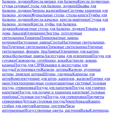
балкона, лоджии
Кресла-мешки для балкона
Кресла подвесные,
стулья садовые
Столы для балкона, лоджии
Шкафы для
балкона, лоджии
Дверцы жалюзийные
Системы хранения для
балкона, лоджии
Журнальные столы, столы-книги
Тумбы для
балкона, лоджии
Кресла-качалки, кресла-маятники
Стулья для
балкона, лоджии
Кресла, пуфы для балкона,
лоджии
Компактные столы для балкона, лоджии
Товары для
дома, бакалея
Освещение
Люстры, потолочные
светильники
Торшеры
Прикроватные лампы,
ночники
Настольные лампы
Споты
Настенные светильники,
бра
Точечные светильники
Трековые светильники
Уличные
светильники, фонари, бра
Лампы
Освещение для картин,
зеркал
Кольцевые лампы
Аксессуары для освещения
Посуда для
готовки
Сковороды, сотейники, воки
Кастрюли, ковши,
казаны
Посуда для СВЧ
Крышки и аксессуары для
посуды
Гастроемкости
Жалюзи, шторы
Жалюзи, рулонные
шторы, римские шторы
Шторы, гардины
Карнизы для
штор
Комплектующие для штор, карнизов, жалюзи
Пленки для
окон
Электроприводные солнцезащитные системы
Столовая
посуда, сервировка
Посуда для напитков
Посуда для горячих
напитков
Посуда для подачи и хранения напитков
Столовые
приборы
Столовая посуда
Посуда для сервировки
Предметы
сервировки
Детская столовая посуда
Декор
Зеркала
Кашпо,
стойки для цветов
Картины, постеры
Часы
интерьерные
Искусственные цветы, растения
Вазы
Ключницы,