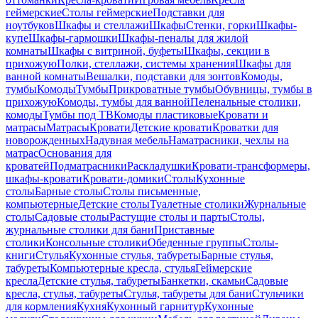
геймерские
Столы геймерские
Подставки для
ноутбуков
Шкафы и стеллажи
Шкафы
Стенки, горки
Шкафы-
купе
Шкафы-гармошки
Шкафы-пеналы для жилой
комнаты
Шкафы с витриной, буфеты
Шкафы, секции в
прихожую
Полки, стеллажи, системы хранения
Шкафы для
ванной комнаты
Вешалки, подставки для зонтов
Комоды,
тумбы
Комоды
Тумбы
Прикроватные тумбы
Обувницы, тумбы в
прихожую
Комоды, тумбы для ванной
Пеленальные столики,
комоды
Тумбы под ТВ
Комоды пластиковые
Кровати и
матрасы
Матрасы
Кровати
Детские кровати
Кроватки для
новорожденных
Надувная мебель
Наматрасники, чехлы на
матрас
Основания для
кроватей
Подматрасники
Раскладушки
Кровати-трансформеры,
шкафы-кровати
Кровати-домики
Столы
Кухонные
столы
Барные столы
Столы письменные,
компьютерные
Детские столы
Туалетные столики
Журнальные
столы
Садовые столы
Растущие столы и парты
Столы,
журнальные столики для бани
Приставные
столики
Консольные столики
Обеденные группы
Столы-
книги
Стулья
Кухонные стулья, табуреты
Барные стулья,
табуреты
Компьютерные кресла, стулья
Геймерские
кресла
Детские стулья, табуреты
Банкетки, скамьи
Садовые
кресла, стулья, табуреты
Стулья, табуреты для бани
Стульчики
для кормления
Кухня
Кухонный гарнитур
Кухонные