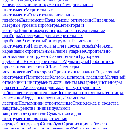
кабелерезы
Специнструменты
Измерительный
инструмент
Мерительные
инструменты
Электроизмерительные
приборы
Дальномеры
Дальномеры оптические
Нивелиры,
лазерные уровни
Пирометры
Детекторы и
тестеры
Толщиномеры
Специальные измерительные
приборы
Аксессуары для измерительных
приборов
Разметочный инструмент
Разметочные
инструменты
Инструменты для нарезки резьбы
Маркеры,
карандаши строительные
Клейма ударные
Строительно-
монтажный инструмент
Заклепочники
Труборезы,
трубогибы
Ножи строительные
Мультитулы
Пробойники,
просекатели отверстий
Ломы
Степлеры
механические
Стеклорезы
Прикаточные валики
Отделочный
инструмент
Плиткорезы
Кельмы, шпатели, гладилки
Малярный,
отделочный инструмент
Скотч, ленты малярные
Диспенсеры
для скотча
Аксессуары для малярных, отделочных
работ
Пленки строительные
Лестницы и стремянки
Лестницы,
стремянки
Чердачные лестницы
Элементы
лестниц
Подъемники строительные
Спецодежда и средства
защиты
Средства индивидуальной
защиты
Огнетушители
Сумки, пояса для
инструментов
Производственная
одежда
Спецодежда
Спецобувь
Организация рабочего
пространства
Фонари, прожекторы
Кейсы, ящики для