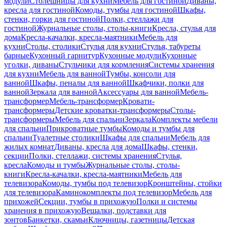
модули
Столешницы для кухни
Мебель для гостиной
Диваны,
кресла для гостиной
Комоды, тумбы для гостиной
Шкафы,
стенки, горки для гостиной
Полки, стеллажи для
гостиной
Журнальные столы, столы-книги
Кресла, стулья для
дома
Кресла-качалки, кресла-маятники
Мебель для
кухни
Столы, столики
Стулья для кухни
Стулья, табуреты
барные
Кухонный гарнитур
Кухонные модули
Кухонные
уголки, диваны
Стульчики для кормления
Системы хранения
для кухни
Мебель для ванной
Тумбы, консоли для
ванной
Шкафы, пеналы для ванной
Шкафчики, полки для
ванной
Зеркала для ванной
Аксессуары для ванной
Мебель-
трансформер
Мебель-трансформер
Кровати-
трансформеры
Детские кроватки-трансформеры
Столы-
трансформеры
Мебель для спальни
Зеркала
Комплекты мебели
для спальни
Прикроватные тумбы
Комоды и тумбы для
спальни
Туалетные столики
Шкафы для спальни
Мебель для
жилых комнат
Диваны, кресла для дома
Шкафы, стенки,
секции
Полки, стеллажи, системы хранения
Стулья,
кресла
Комоды и тумбы
Журнальные столы, столы-
книги
Кресла-качалки, кресла-маятники
Мебель для
телевизора
Комоды, тумбы под телевизор
Кронштейны, стойки
для телевизора
Каминокомплекты под телевизор
Мебель для
прихожей
Секции, тумбы в прихожую
Полки и системы
хранения в прихожую
Вешалки, подставки для
зонтов
Банкетки, скамьи
Ключницы, газетницы
Детская