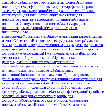
смартфонов
Защитные стекла для смартфонов
Защитные
пленки для смартфонов
Стилусы для смартфонов
Игровые
аксессуары для смартфонов
Чехлы для планшетов
Чехлы с
клавиатурой для планшетов
Защитные стекла для
планшетов
Защитные пленки для планшетов
Сумки для
планшетов
Стилусы для планшетов
Аксессуары для
планшетов, смартфонов
Кабели для телефонов,
планшетов
Фото,
видеосъемка
Фотоаппараты
Видеокамеры
Экшн-камеры
Карты
памяти
Объективы
Вспышки
Аксессуары для камер
Сумки и
чехлы для камер
Зарядные устройства, аккумуляторы для фото,
видеокамер
Аксессуары для объективов
Штативы
Цифровые
фоторамки
Аудиотехника
Мультимедиа акустика
Радиочасы,
метеостанции
Радиоприемники
Музыкальные
центры
Домашние кинотеатры
Акустические
системы
Проигрыватели виниловых пластинок
Аксессуары
для виниловых проигрывателей
Виниловые
пластинки
Инсталляционная акустика
Трансляционные
усилители
Аксессуары для аудиотехники
Комплектующие для
акустики
Акустические кабели
Подставки, стойки для
акустики
Сумки, чехлы для акустики
Оборудование для
фотостудии
Кольцевые лампы
Фоны для фотостудии
Студийное
освещение
Насадки светоформирующие для
фотостудии
Фотозонты, отражатели
Оборудование для
предметной съемки
Вспышки студийные
Комплекты