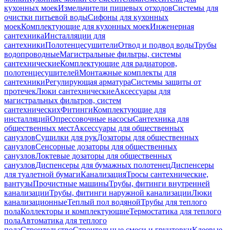
кухонных моек
Измельчители пищевых отходов
Системы для
очистки питьевой воды
Сифоны для кухонных
моек
Комплектующие для кухонных моек
Инженерная
сантехника
Инсталляции для
сантехники
Полотенцесушители
Отвод и подвод воды
Трубы
водопроводные
Магистральные фильтры, системы
сантехнические
Комплектующие для радиаторов,
полотенцесушителей
Монтажные комплекты для
сантехники
Регулирующая арматура
Системы защиты от
протечек
Люки сантехнические
Аксессуары для
магистральных фильтров, систем
сантехнических
Фитинги
Комплектующие для
инсталляций
Опрессовочные насосы
Сантехника для
общественных мест
Аксессуары для общественных
санузлов
Сушилки для рук
Дозаторы для общественных
санузлов
Сенсорные дозаторы для общественных
санузлов
Локтевые дозаторы для общественных
санузлов
Диспенсеры для бумажных полотенец
Диспенсеры
для туалетной бумаги
Канализация
Тросы сантехнические,
вантузы
Прочистные машины
Трубы, фитинги внутренней
канализации
Трубы, фитинги наружной канализации
Люки
канализационные
Теплый пол водяной
Трубы для теплого
пола
Коллекторы и комплектующие
Термостатика для теплого
пола
Автоматика для теплого
пола
Строительство
Строительные смеси и грунтовки
Клеевые