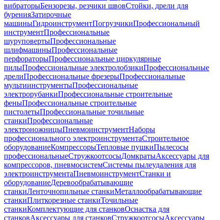
вибраторы
Бензорезы, резчики швов
Стойки, дрели для
бурения
Затирочные
машины
Гидроинструмент
Погрузчики
Профессиональный
инструмент
Профессиональные
шуруповерты
Профессиональные
шлифмашины
Профессиональные
перфораторы
Профессиональные циркулярные
пилы
Профессиональные электролобзики
Профессиональные
дрели
Профессиональные фрезеры
Профессиональные
мультиинструменты
Профессиональные
электрорубанки
Профессиональные строительные
фены
Профессиональные строительные
пистолеты
Профессиональные точильные
станки
Профессиональные
электроножницы
Пневмоинструмент
Наборы
профессионального электроинструмента
Строительное
оборудование
Компрессоры
Тепловые пушки
Пылесосы
профессиональные
Стружкоотсосы
Домкраты
Аксессуары для
компрессоров, пневмосистем
Системы пылеудаления для
электроинструмента
Пневмоинструмент
Станки и
оборудование
Деревообрабатывающие
станки
Ленточнопильные станки
Металлообрабатывающие
станки
Плиткорезные станки
Точильные
станки
Комплектующие для станков
Оснастка для
станков
Аксессуары для станков
Стружкоотсосы
Аксессуары