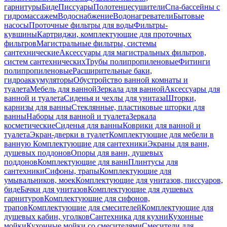
гарнитуры
Биде
Писсуары
Полотенцесушители
Спа-бассейны с
гидромассажем
Водоснабжение
Водонагреватели
Бытовые
насосы
Проточные фильтры для воды
Фильтры-
кувшины
Картриджи, комплектующие для проточных
фильтров
Магистральные фильтры, системы
сантехнические
Аксессуары для магистральных фильтров,
систем сантехнических
Трубы полипропиленовые
Фитинги
полипропиленовые
Расширительные баки,
гидроаккумуляторы
Обустройство ванной комнаты и
туалета
Мебель для ванной
Зеркала для ванной
Аксессуары для
ванной и туалета
Сиденья и чехлы для унитаза
Шторки,
карнизы для ванны
Стеклянные, пластиковые шторки для
ванны
Наборы для ванной и туалета
Зеркала
косметические
Сиденья для ванны
Коврики для ванной и
туалета
Экран-дверки в туалет
Комплектующие для мебели в
ванную
Комплектующие для сантехники
Экраны для ванн,
душевых поддонов
Опоры для ванн, душевых
поддонов
Комплектующие для ванн
Плинтусы для
сантехники
Сифоны, трапы
Комплектующие для
умывальников, моек
Комплектующие для унитазов, писсуаров,
биде
Бачки для унитазов
Комплектующие для душевых
гарнитуров
Комплектующие для сифонов,
трапов
Комплектующие для смесителей
Комплектующие для
душевых кабин, уголков
Сантехника для кухни
Кухонные
мойки
Кухонные мойки со смесителями
Смесители для