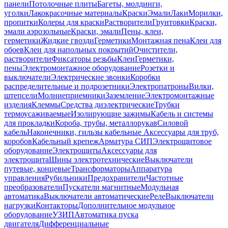
панели
Потолочные плиты
Багеты, молдинги,
уголки
Лакокрасочные материалы
Краски
Эмали
Лаки
Морилки,
пропитки
Колеры для краски
Растворители
Грунтовки
Краски,
эмали аэрозольные
Краски, эмали
Пены, клеи,
герметики
Жидкие гвозди
Герметики
Монтажная пена
Клеи для
обоев
Клеи для напольных покрытий
Очистители,
растворители
Фиксаторы резьбы
Клеи
Герметики,
пены
Электромонтажное оборудование
Розетки и
выключатели
Электрические звонки
Коробки
распределительные и подрозетники
Электропатроны
Вилки,
штепсели
Молниеприемники
Заземление
Электромонтажные
изделия
Клеммы
Средства диэлектрические
Трубки
термоусаживаемые
Изолирующие зажимы
Кабель и системы
для прокладки
Короба, трубы, металлорукав
Силовой
кабель
Наконечники, гильзы кабельные
Аксессуары для труб,
коробов
Кабельный крепеж
Арматура СИП
Электрощитовое
оборудование
Электрощиты
Аксессуары для
электрощита
Шины электротехнические
Выключатели
путевые, концевые
Трансформаторы
Аппаратура
управления
Рубильники
Предохранители
Частотные
преобразователи
Пускатели магнитные
Модульная
автоматика
Выключатели автоматические
Реле
Выключатели
нагрузки
Контакторы
Дополнительное модульное
оборудование
УЗИП
Автоматика пуска
двигателя
Дифференциальные