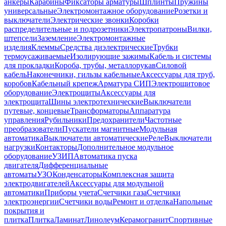
анкеры
Карабины
Фиксаторы арматуры
Шплинты
Пружины
универсальные
Электромонтажное оборудование
Розетки и
выключатели
Электрические звонки
Коробки
распределительные и подрозетники
Электропатроны
Вилки,
штепсели
Заземление
Электромонтажные
изделия
Клеммы
Средства диэлектрические
Трубки
термоусаживаемые
Изолирующие зажимы
Кабель и системы
для прокладки
Короба, трубы, металлорукав
Силовой
кабель
Наконечники, гильзы кабельные
Аксессуары для труб,
коробов
Кабельный крепеж
Арматура СИП
Электрощитовое
оборудование
Электрощиты
Аксессуары для
электрощита
Шины электротехнические
Выключатели
путевые, концевые
Трансформаторы
Аппаратура
управления
Рубильники
Предохранители
Частотные
преобразователи
Пускатели магнитные
Модульная
автоматика
Выключатели автоматические
Реле
Выключатели
нагрузки
Контакторы
Дополнительное модульное
оборудование
УЗИП
Автоматика пуска
двигателя
Дифференциальные
автоматы
УЗО
Конденсаторы
Комплексная защита
электродвигателей
Аксессуары для модульной
автоматики
Приборы учета
Счетчики газа
Счетчики
электроэнергии
Счетчики воды
Ремонт и отделка
Напольные
покрытия и
плитка
Плитка
Ламинат
Линолеум
Керамогранит
Спортивные