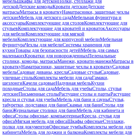
мебель
Шкафы для детской
Полки, стеллажи для
детской
Детские комоды
Кровати детские
Детские
матрасы
Матрасы в кроватку
Наматрасники, защитные чехлы
детские
Мебель для детского сада
Мебельная фурнитура и
аксессуары
Комплектующие для столов
Комплектующие для
стульев
Комплектующие для кроватей и кроваток
Аксессуары
для мебели
Комплектующие для мягкой
мебели
Комплектующие для корпусной мебели
Мебельная
фурнитура
Чехлы для мебели
Системы хранения для
кухни
Товары для безопасности детей
Мебель для самых
маленьких
Кроватки для новорожденных
Пеленальные
столики, комоды, матрасы
Манежи, кровати-манежи
Матрасы в
кроватку
Наматрасники, защитные чехлы в кроватку
Садовая
мебель
Садовые диваны, кресла
Садовые стулья
Садовые,
уличные столы
Комплекты мебели для сада
Гамаки,
шезлонги
Качели садовые
Надувная мебель
Кухни
походные
Столы для сада
Мебель для учебы
Столы, стулья
детские
Письменные столы
Растущие столы и парты
Растущие
кресла и стулья для учебы
Мебель для бани и сауны
Стулья,
табуретки, подставки для бани
Скамьи для бани
Столы для
бани
Журнальные столики для бани
Мебель для кабинета и
офиса
Столы офисные, компьютерные
Кресла, стулья для
офиса
Мягкая мебель для офиса
Шкафы офисные
Стеллажи,
полки для документов
Офисные тумбы
Комплекты мебели для
кабинета
Мебель для лоджии и балкона
Комплекты мебели для