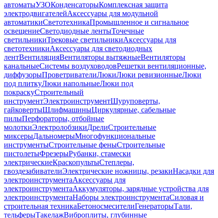
автоматы
УЗО
Конденсаторы
Комплексная защита
электродвигателей
Аксессуары для модульной
автоматики
Светотехника
Промышленное и сигнальное
освещение
Светодиодные ленты
Точечные
светильники
Трековые светильники
Аксессуары для
светотехники
Аксессуары для светодиодных
лент
Вентиляция
Вентиляторы вытяжные
Вентиляторы
канальные
Системы воздуховодов
Решетки вентиляционные,
диффузоры
Проветриватели
Люки
Люки ревизионные
Люки
под плитку
Люки напольные
Люки под
покраску
Строительный
инструмент
Электроинструмент
Шуруповерты,
гайковерты
Шлифмашины
Циркулярные, сабельные
пилы
Перфораторы, отбойные
молотки
Электролобзики
Дрели
Строительные
миксеры
Дальномеры
Многофункциональные
инструменты
Строительные фены
Строительные
пистолеты
Фрезеры
Рубанки, стамески
электрические
Краскопульты
Степлеры,
гвоздезабиватели
Электрические ножницы, резаки
Насадки для
электроинструмента
Аксессуары для
электроинструмента
Аккумуляторы, зарядные устройства для
электроинструмента
Наборы электроинструмента
Силовая и
строительная техника
Бетоносмесители
Генераторы
Тали,
тельферы
Такелаж
Виброплиты, глубинные