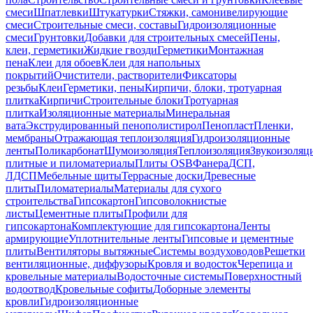
смеси
Шпатлевки
Штукатурки
Стяжки, самонивелирующие
смеси
Строительные смеси, составы
Гидроизоляционные
смеси
Грунтовки
Добавки для строительных смесей
Пены,
клеи, герметики
Жидкие гвозди
Герметики
Монтажная
пена
Клеи для обоев
Клеи для напольных
покрытий
Очистители, растворители
Фиксаторы
резьбы
Клеи
Герметики, пены
Кирпичи, блоки, тротуарная
плитка
Кирпичи
Строительные блоки
Тротуарная
плитка
Изоляционные материалы
Минеральная
вата
Экструдированный пенополистирол
Пенопласт
Пленки,
мембраны
Отражающая теплоизоляция
Гидроизоляционные
ленты
Поликарбонат
Шумоизоляция
Теплоизоляция
Звукоизоляц
плитные и пиломатериалы
Плиты OSB
Фанера
ДСП,
ЛДСП
Мебельные щиты
Террасные доски
Древесные
плиты
Пиломатериалы
Материалы для сухого
строительства
Гипсокартон
Гипсоволокнистые
листы
Цементные плиты
Профили для
гипсокартона
Комплектующие для гипсокартона
Ленты
армирующие
Уплотнительные ленты
Гипсовые и цементные
плиты
Вентиляторы вытяжные
Системы воздуховодов
Решетки
вентиляционные, диффузоры
Кровля и водосток
Черепица и
кровельные материалы
Водосточные системы
Поверхностный
водоотвод
Кровельные софиты
Доборные элементы
кровли
Гидроизоляционные