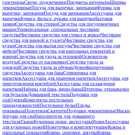
газетницы
Свечи, подсвечники
Предметы интерьера
Ширмы
декоративные
Посуда для выпечки, запекания
Формы для
выпечки, запекания
Посуда для запекания
Аксессуары для
выпечки
Бумага, фольга, рукава для выпечки
Бытовая
химия
Средства для стирки
Средства для посудомоечных
машин
Универсальные, специальные чистящие
средства
Чистящие средства для стекол и зеркал
Чистящие
средства для ванной и туалета
Чистящие средства для
кухни
Средства для мытья посуды
Чистящие средства для
мебели
Чистящие средства для напольных покрытий и
ковров
Средства для ухода за техникой
Освежители
воздуха
Средства от насекомых
Средства ухода за
одеждой
Средства ухода за обувью
Дезинфицирующие
средства
Аксессуары для бара
Сервировка для
напитков
Аксессуары для хранения напитков
Аксессуары для
приготовления коктейлей
Аксессуары для охлаждения
напитков
Наборы для бара, мини-бары
Штопоры, открывалки
для бутылок
Домашний текстиль
Подушки для
сна
Одеяла
Комплекты постельных
принадлежностей
Постельное белье
Пледы,
покрывала
Полотенца
Скатерти
Подушки декоративные
Маски,
беруши для сна
Наполнители для домашнего
текстиля
Ткани
Кухонные ножи, аксессуары
Ножи
Аксессуары
для кухонных ножей
Ножеточки и комплектующие
Ковры и
напольные покрытия
Ковры, циновки, шкуры
Ковры,