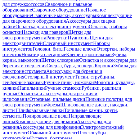
для стружкоотсосов
Сварочное и паяльное
оборудование
Сварочное оборудование
Паяльное
оборудование
Сварочные маски, аксессуары
Комплектующие
для сварочного оборудования
Аксессуары для сварки,
пайки
Оснастка для электроинструмента
Оснастка, наборы
оснастки
Насадки для граверов
Щетки для
электроинструмента
Развертки
Пуансоны
Щетки для
электродвигателей
Слесарный инструмент
Наборы
инструментов
Головки, биты
Гаечные ключи
Отвертки, наборы
отверток
Ножницы слесарные
Клещи строительные
Зубила,
керны, выколотки
Щетки слесарные
Оснастка и аксессуары для
бурения и сверления
Сверла, буры, зенкеры
Коронки
Зубила для
электроинструмента
Аксессуары для бурения и
сверления
Столярный инструмент
Тиски, струбцины,
гейферные зажимы
Ручные пилы, ножовки
Молотки, кувалды,
киянки
Напильники
Ручные стамески
Рубанки, рашпили
ручные
Оснастка и аксессуары для резания и
шлифования
Отрезные, пильные диски
Пильные полотна для
электроинструмента
Фрезы
Шлифовальные диски, насадки,
листы
Шлифовальные чашки
Точильные камни, круги,
сегменты
Полировальные валы
Направляющие
шины
Комплектующие для резания
Аксессуары для
резания
Аксессуары для шлифования
Электромонтажный
инструмент
Обжимной инструмент
Плоскогубцы,
круглогубцы
Кусачки, болторезы,