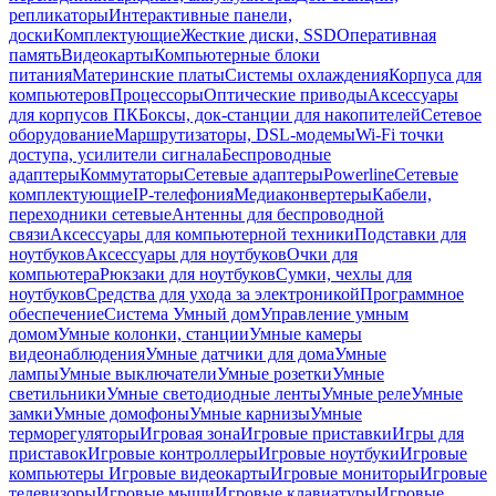
репликаторы
Интерактивные панели,
доски
Комплектующие
Жесткие диски, SSD
Оперативная
память
Видеокарты
Компьютерные блоки
питания
Материнские платы
Системы охлаждения
Корпуса для
компьютеров
Процессоры
Оптические приводы
Аксессуары
для корпусов ПК
Боксы, док-станции для накопителей
Сетевое
оборудование
Маршрутизаторы, DSL-модемы
Wi-Fi точки
доступа, усилители сигнала
Беспроводные
адаптеры
Коммутаторы
Сетевые адаптеры
Powerline
Сетевые
комплектующие
IP-телефония
Медиаконвертеры
Кабели,
переходники сетевые
Антенны для беспроводной
связи
Аксессуары для компьютерной техники
Подставки для
ноутбуков
Аксессуары для ноутбуков
Очки для
компьютера
Рюкзаки для ноутбуков
Сумки, чехлы для
ноутбуков
Средства для ухода за электроникой
Программное
обеспечение
Система Умный дом
Управление умным
домом
Умные колонки, станции
Умные камеры
видеонаблюдения
Умные датчики для дома
Умные
лампы
Умные выключатели
Умные розетки
Умные
светильники
Умные светодиодные ленты
Умные реле
Умные
замки
Умные домофоны
Умные карнизы
Умные
терморегуляторы
Игровая зона
Игровые приставки
Игры для
приставок
Игровые контроллеры
Игровые ноутбуки
Игровые
компьютеры
Игровые видеокарты
Игровые мониторы
Игровые
телевизоры
Игровые мыши
Игровые клавиатуры
Игровые