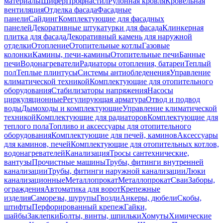
материалы
Шифер
Профнастил
Рулонная кровля
Кровельная
вентиляция
Отделка фасада
Фасадные
панели
Сайдинг
Комплектующие для фасадных
панелей
Декоративные штукатурки для фасада
Клинкерная
плитка для фасада
Декоративный камень для наружной
отделки
Отопление
Отопительные котлы
Газовые
колонки
Камины, печи-камины
Отопительные печи
Банные
печи
Водонагреватели
Радиаторы отопления, батареи
Теплый
пол
Теплые плинтусы
Системы антиобледенения
Управление
климатической техникой
Комплектующие для отопительного
оборудования
Стабилизаторы напряжения
Насосы
циркуляционные
Регулирующая арматура
Отвод и подвод
воды
Дымоходы и комплектующие
Управление климатической
техникой
Комплектующие для радиаторов
Комплектующие для
теплого пола
Топливо и аксессуары для отопительного
оборудования
Комплектующие для печей, каминов
Аксессуары
для каминов, печей
Комплектующие для отопительных котлов,
водонагревателей
Канализация
Тросы сантехнические,
вантузы
Прочистные машины
Трубы, фитинги внутренней
канализации
Трубы, фитинги наружной канализации
Люки
канализационные
Металлопрокат
Металлопрокат
Сваи
Заборы,
ограждения
Автоматика для ворот
Крепежные
изделия
Саморезы, шурупы
Гвозди
Анкеры, дюбели
Скобы,
штифты
Перфорированный крепеж
Гайки,
шайбы
Заклепки
Болты, винты, шпильки
Хомуты
Химические