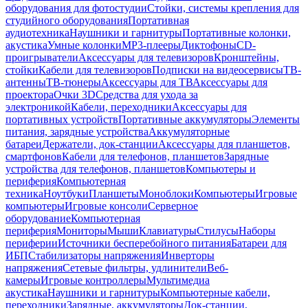
оборудования для фотостудии
Стойки, системы крепления для
студийного оборудования
Портативная
аудиотехника
Наушники и гарнитуры
Портативные колонки,
акустика
Умные колонки
MP3-плееры
Диктофоны
CD-
проигрыватели
Аксессуары для телевизоров
Кронштейны,
стойки
Кабели для телевизоров
Подписки на видеосервисы
ТВ-
антенны
ТВ-тюнеры
Аксессуары для ТВ
Аксессуары для
проектора
Очки 3D
Средства для ухода за
электроникой
Кабели, переходники
Аксессуары для
портативных устройств
Портативные аккумуляторы
Элементы
питания, зарядные устройства
Аккумуляторные
батареи
Держатели, док-станции
Аксессуары для планшетов,
смартфонов
Кабели для телефонов, планшетов
Зарядные
устройства для телефонов, планшетов
Компьютеры и
периферия
Компьютерная
техника
Ноутбуки
Планшеты
Моноблоки
Компьютеры
Игровые
компьютеры
Игровые консоли
Серверное
оборудование
Компьютерная
периферия
Мониторы
Мыши
Клавиатуры
Стилусы
Наборы
периферии
Источники бесперебойного питания
Батареи для
ИБП
Стабилизаторы напряжения
Инверторы
напряжения
Сетевые фильтры, удлинители
Веб-
камеры
Игровые контроллеры
Мультимедиа
акустика
Наушники и гарнитуры
Компьютерные кабели,
переходники
Зарядные, аккумуляторы
Док-станции,