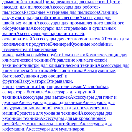
домашней техники
Принадлежности для пылесосов
Щетки,
насадки для пылесосов
Аксессуары для роботов-
пылесосов
Расходные материалы для пылесосов
Станции,
аккумуляторы для роботов-пылесосов
Аксессуары для
швейных машин
Аксессуары для промышленного швейного
оборудования
Аксессуары для стиральных и сушильных
машин
Аксессуары для пароочистителей,
отпаривателей
Аксессуары для стеклоочистителей
Техника для
измельчения продуктов
Блендеры
Кухонные комбайны,
измельчители
Планетарные
миксеры
Миксеры
Мясорубки
Ломтерезки
Комплектующие для
климатической техники
Управление климатической
техникой
Фильтры для климатической техники
Аксессуары для
климатической техники
Мелкая техника
Весы кухонные,
бытовые
Сушилки для овощей и
фруктов
Вакууматоры
Открывалки,
картофелечистки
Проращиватели семян
Маслобойки,
сепараторы бытовые
Аксессуары для крупной
техники
Аксессуары для вытяжек
Аксессуары для плит и
духовок
Аксессуары для холодильников
Аксессуары для
посудомоечных машин
Средства для посудомоечных
машин
Средства для ухода за техникой
Аксессуары для
кухонной техники
Аксессуары для микроволновых
печей
Вакуумные пакеты, контейнеры
Аксессуары для
кофемашин
Аксессуары для мультиварок,