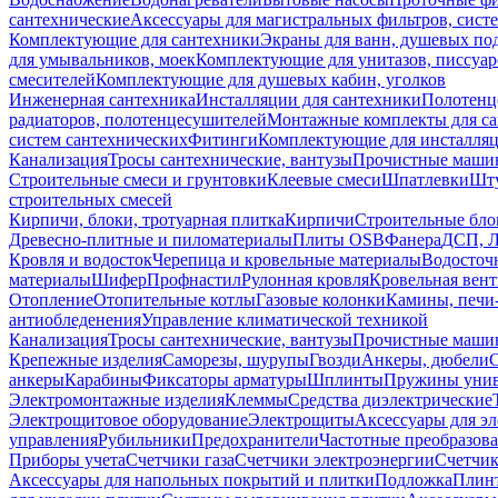
сантехнические
Аксессуары для магистральных фильтров, сист
Комплектующие для сантехники
Экраны для ванн, душевых по
для умывальников, моек
Комплектующие для унитазов, писсуар
смесителей
Комплектующие для душевых кабин, уголков
Инженерная сантехника
Инсталляции для сантехники
Полотенц
радиаторов, полотенцесушителей
Монтажные комплекты для с
систем сантехнических
Фитинги
Комплектующие для инсталля
Канализация
Тросы сантехнические, вантузы
Прочистные маши
Строительные смеси и грунтовки
Клеевые смеси
Шпатлевки
Шту
строительных смесей
Кирпичи, блоки, тротуарная плитка
Кирпичи
Строительные бло
Древесно-плитные и пиломатериалы
Плиты OSB
Фанера
ДСП, 
Кровля и водосток
Черепица и кровельные материалы
Водосточ
материалы
Шифер
Профнастил
Рулонная кровля
Кровельная вен
Отопление
Отопительные котлы
Газовые колонки
Камины, печи
антиобледенения
Управление климатической техникой
Канализация
Тросы сантехнические, вантузы
Прочистные маши
Крепежные изделия
Саморезы, шурупы
Гвозди
Анкеры, дюбели
анкеры
Карабины
Фиксаторы арматуры
Шплинты
Пружины унив
Электромонтажные изделия
Клеммы
Средства диэлектрические
Электрощитовое оборудование
Электрощиты
Аксессуары для э
управления
Рубильники
Предохранители
Частотные преобразов
Приборы учета
Счетчики газа
Счетчики электроэнергии
Счетчи
Аксессуары для напольных покрытий и плитки
Подложка
Плинт