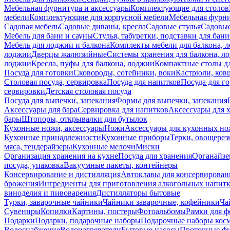
Мебельная фурнитура и аксессуары
Комплектующие для столов
мебели
Комплектующие для корпусной мебели
Мебельная фурн
Садовая мебель
Садовые диваны, кресла
Садовые стулья
Садовые
Мебель для бани и сауны
Стулья, табуретки, подставки для бани
Мебель для лоджии и балкона
Комплекты мебели для балкона, 
лоджии
Дверцы жалюзийные
Системы хранения для балкона, л
лоджии
Кресла, пуфы для балкона, лоджии
Компактные столы дл
Посуда для готовки
Сковороды, сотейники, воки
Кастрюли, ков
Столовая посуда, сервировка
Посуда для напитков
Посуда для г
сервировки
Детская столовая посуда
Посуда для выпечки, запекания
Формы для выпечки, запекания
Аксессуары для бара
Сервировка для напитков
Аксессуары для 
бары
Штопоры, открывалки для бутылок
Кухонные ножи, аксессуары
Ножи
Аксессуары для кухонных н
Кухонные принадлежности
Кухонные приборы
Терки, овощерез
мяса, тендерайзеры
Кухонные мелочи
Миски
Организация хранения на кухне
Посуда для хранения
Органайзе
посуда, упаковка
Вакуумные пакеты, контейнеры
Консервирование и дистилляция
Автоклавы для консервирован
брожения
Ингредиенты для приготовления алкогольных напит
виноделия и пивоварения
Дистилляторы бытовые
Турки, заварочные чайники
Чайники заварочные, кофейники
Ча
Сувениры
Копилки
Картины, постеры
Фотоальбомы
Рамки для ф
Подарки
Подарки, подарочные наборы
Подарочные наборы косм
Водоснабжение
Водонагреватели
Бытовые насосы
Проточные фи