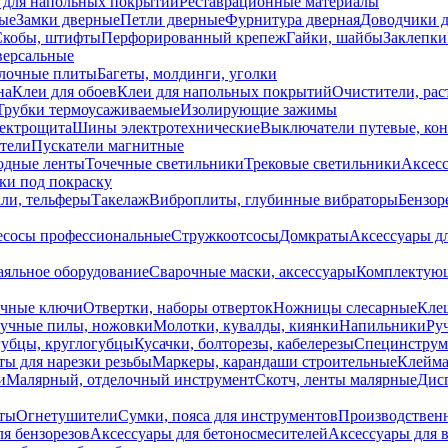
 для напольных покрытий
Реставрационные материалы
ые
Замки дверные
Петли дверные
Фурнитура дверная
Доводчики 
Скобы, штифты
Перфорированный крепеж
Гайки, шайбы
Заклепки
ерсальные
лочные плиты
Багеты, молдинги, уголки
на
Клеи для обоев
Клеи для напольных покрытий
Очистители, рас
Трубки термоусаживаемые
Изолирующие зажимы
лектрощита
Шины электротехнические
Выключатели путевые, ко
атели
Пускатели магнитные
одные ленты
Точечные светильники
Трековые светильники
Аксесс
и под покраску
ли, тельферы
Такелаж
Виброплиты, глубинные вибраторы
Бензор
сосы профессиональные
Стружкоотсосы
Домкраты
Аксессуары д
аяльное оборудование
Сварочные маски, аксессуары
Комплектующ
ечные ключи
Отвертки, наборы отверток
Ножницы слесарные
Кле
учные пилы, ножовки
Молотки, кувалды, киянки
Напильники
Ру
убцы, круглогубцы
Кусачки, болторезы, кабелерезы
Специнструм
ы для нарезки резьбы
Маркеры, карандаши строительные
Клейма
и
Малярный, отделочный инструмент
Скотч, ленты малярные
Дисп
иты
Огнетушители
Сумки, пояса для инструментов
Производствен
я бензорезов
Аксессуары для бетоносмесителей
Аксессуары для 