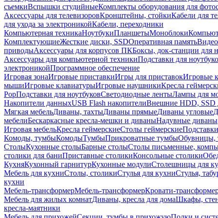
съемки
Вспышки студийные
Комплекты оборудования для фото
Аксессуары для телевизоров
Кронштейны, стойки
Кабели для т
для ухода за электроникой
Кабели, переходники
Компьютерная техника
Ноутбуки
Планшеты
Моноблоки
Компью
Комплектующие
Жесткие диски, SSD
Оперативная память
Видео
приводы
Аксессуары для корпусов ПК
Боксы, док-станции для 
Аксессуары для компьютерной техники
Подставки для ноутбук
электроникой
Программное обеспечение
Игровая зона
Игровые приставки
Игры для приставок
Игровые 
мыши
Игровые клавиатуры
Игровые наушники
Кресла геймерск
Pop
Подставки для ноутбуков
Светодиодные ленты
Лампы для м
Накопители данных
USB Flash накопители
Внешние HDD, SSD 
Мягкая мебель
Диваны, тахты
Диваны прямые
Диваны угловые
Д
мебели
Бескаркасные кресла-мешки и диваны
Надувные диваны
Игровая мебель
Кресла геймерские
Столы геймерские
Подставки
Комоды, тумбы
Комоды
Тумбы
Прикроватные тумбы
Обувницы, 
Столы
Кухонные столы
Барные столы
Столы письменные, комп
столики для бани
Приставные столики
Консольные столики
Обе
Кухня
Кухонный гарнитур
Кухонные модули
Столешницы для к
Мебель для кухни
Столы, столики
Стулья для кухни
Стулья, таб
кухни
Мебель-трансформер
Мебель-трансформер
Кровати-трансформе
Мебель для жилых комнат
Диваны, кресла для дома
Шкафы, стен
кресла-маятники
Мебель для прихожей
Секции, тумбы в прихожую
Полки и сист