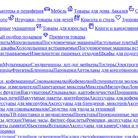
ьютеры и периферия
Мебель
Товары для дома, бакалея
С
мото
Игрушки, товары для детей
Красота и стиль
Здоров
рные украшения
Товары для взрослых
Книги и канцеляри
й подбор подарков
Премиум товары
плиты
Морозильники
Посудомоечные машины
Настольные плиты
 шкафы
Холодильники встраиваемые
Посудомоечные машины вс
встраиваемые
Измельчители пищевых отходов
Шкафы для подогр
чи
Мультиварки
Сэндвичницы, хот-дог мейкеры
Тостеры
Электрог
еницы
Фризеры
Блинницы
Пароварки
Автоклавы для консервиров
ки, кофемашины
Соковыжималки
Кофемолки
Вспениватели молок
ны, измельчители
Планетарные миксеры
Миксеры
Мясорубки
Лом
и фруктов
Вакууматоры
Открывалки, картофелечистки
Проращива
вых печей
Вакуумные пакеты, контейнеры
Аксессуары для кофе
ессуары для мясорубок
Аксессуары для блендеров, миксеров
Аксе
ры для соковыжималок
Средства для ухода за техникой
зоры
ТВ-приставки и медиаплееры
Проекторы
Проекционные эк
сы детские
Умные часы, фитнес-браслеты
Ремешки, аксессуары дл
рты памяти
Объективы
Вспышки
Аксессуары для камер
Сумки и ч
орамки
студии
Студийное освещение
Насадки светоформирующие для фо