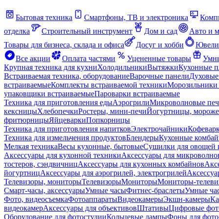
Бытовая техника
Смартфоны, ТВ и электроника
Комп
отделка
Строительный инструмент
Дом и сад
Авто и 
Товары для бизнеса, склада и офиса
Досуг и хобби
Ювели
Все акции
Оплата частями
Уцененные товары
Умны
Крупная техника для кухни
Холодильники
Вытяжки
Кухонные 
Встраиваемая техника, оборудование
Варочные панели
Духовые
встраиваемые
Комплекты встраиваемой техники
Морозильники 
упаковщики встраиваемые
Пароварки встраиваемые
Техника для приготовления еды
Аэрогрили
Микроволновые пе
кексницы
Хлебопечки
Ростеры, мини-печи
Йогуртницы, морож
фритюрницы
Яйцеварки
Попкорницы
Техника для приготовления напитков
Электрочайники
Кофевар
Техника для измельчения продуктов
Блендеры
Кухонные комбай
Мелкая техника
Весы кухонные, бытовые
Сушилки для овощей 
Аксессуары для кухонной техники
Аксессуары для микроволно
тостеров, сэндвичниц
Аксессуары для кухонных комбайнов
Акс
йогуртниц
Аксессуары для аэрогрилей, электрогрилей
Аксессуа
Телевизоры, мониторы
Телевизоры
Мониторы
Мониторы-телеви
Смарт-часы, аксессуары
Умные часы
Фитнес-браслеты
Умные ча
Фото, видеосъемка
Фотоаппараты
Видеокамеры
Экшн-камеры
Ка
видеокамер
Аксессуары для объективов
Штативы
Цифровые фот
Оборудование для фотостудии
Кольцевые лампы
Фоны для фото