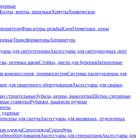
дверные
Болты, винты, шпильки
Хомуты
Химические
творители
Фиксаторы резьбы
Клеи
Герметики, пены
нцевые
Трансформаторы
Аппаратура
уары для светотехники
Аксессуары для светодиодных лент
езы, резчики швов
Стойки, дрели для бурения
Затирочные
ля компрессоров, пневмосистем
Системы пылеудаления для
ие для сварочного оборудования
Аксессуары для сварки,
щи строительные
Зубила, керны, выколотки
Щетки слесарные
чные стамески
Рубанки, рашпили ручные
енты
 ударные
енсеры для скотча
Аксессуары для малярных, отделочных
ная одежда
Спецодежда
Спецобувь
виброоборудования
Аксессуары для генераторов
Аксессуары для