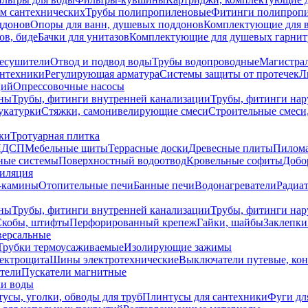
ем сантехнических
Трубы полипропиленовые
Фитинги полипроп
ддонов
Опоры для ванн, душевых поддонов
Комплектующие для 
ов, биде
Бачки для унитазов
Комплектующие для душевых гарнит
есушители
Отвод и подвод воды
Трубы водопроводные
Магистрал
антехники
Регулирующая арматура
Системы защиты от протечек
Л
ций
Опрессовочные насосы
ны
Трубы, фитинги внутренней канализации
Трубы, фитинги на
катурки
Стяжки, самонивелирующие смеси
Строительные смеси,
ки
Тротуарная плитка
ЛДСП
Мебельные щиты
Террасные доски
Древесные плиты
Пилом
ные системы
Поверхностный водоотвод
Кровельные софиты
Добо
тиляция
-камины
Отопительные печи
Банные печи
Водонагреватели
Радиат
ны
Трубы, фитинги внутренней канализации
Трубы, фитинги на
Скобы, штифты
Перфорированный крепеж
Гайки, шайбы
Заклепки
ерсальные
Трубки термоусаживаемые
Изолирующие зажимы
лектрощита
Шины электротехнические
Выключатели путевые, ко
атели
Пускатели магнитные
ки воды
усы, уголки, обводы для труб
Плинтусы для сантехники
Фуги дл