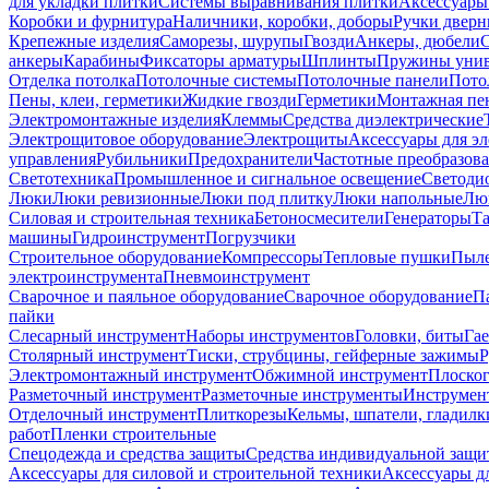
для укладки плитки
Системы выравнивания плитки
Аксессуары
Коробки и фурнитура
Наличники, коробки, доборы
Ручки дверн
Крепежные изделия
Саморезы, шурупы
Гвозди
Анкеры, дюбели
анкеры
Карабины
Фиксаторы арматуры
Шплинты
Пружины унив
Отделка потолка
Потолочные системы
Потолочные панели
Пото
Пены, клеи, герметики
Жидкие гвозди
Герметики
Монтажная пе
Электромонтажные изделия
Клеммы
Средства диэлектрические
Электрощитовое оборудование
Электрощиты
Аксессуары для э
управления
Рубильники
Предохранители
Частотные преобразов
Светотехника
Промышленное и сигнальное освещение
Светоди
Люки
Люки ревизионные
Люки под плитку
Люки напольные
Люк
Силовая и строительная техника
Бетоносмесители
Генераторы
Та
машины
Гидроинструмент
Погрузчики
Строительное оборудование
Компрессоры
Тепловые пушки
Пыле
электроинструмента
Пневмоинструмент
Сварочное и паяльное оборудование
Сварочное оборудование
П
пайки
Слесарный инструмент
Наборы инструментов
Головки, биты
Га
Столярный инструмент
Тиски, струбцины, гейферные зажимы
Р
Электромонтажный инструмент
Обжимной инструмент
Плоског
Разметочный инструмент
Разметочные инструменты
Инструмент
Отделочный инструмент
Плиткорезы
Кельмы, шпатели, гладилк
работ
Пленки строительные
Спецодежда и средства защиты
Средства индивидуальной защ
Аксессуары для силовой и строительной техники
Аксессуары дл