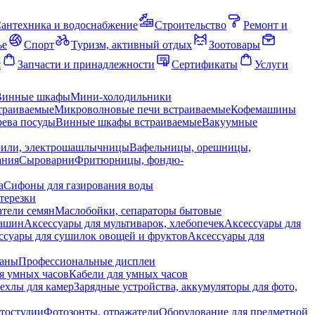
антехника и водоснабжение
Строительство
Ремонт и
ье
Спорт
Туризм, активный отдых
Зоотовары
я
Запчасти и принадлежности
Сертификаты
Услуги
Винные шкафы
Мини-холодильники
траиваемые
Микроволновые печи встраиваемые
Кофемашины
ева посуды
Винные шкафы встраиваемые
Вакуумные
рили, электрошашлычницы
Вафельницы, орешницы,
ания
Сыроварни
Фритюрницы, фондю-
а
Сифоны для газирования воды
терезки
тели семян
Маслобойки, сепараторы бытовые
машин
Аксессуары для мультиварок, хлебопечек
Аксессуары для
ссуары для сушилок овощей и фруктов
Аксессуары для
раны
Профессиональные дисплеи
я умных часов
Кабели для умных часов
ехлы для камер
Зарядные устройства, аккумуляторы для фото,
тостудии
Фотозонты, отражатели
Оборудование для предметной