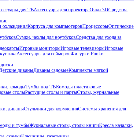
сессуары для ТВ
Аксессуары для проектора
Очки 3D
Средства
ание
 охлаждения
Корпуса для компьютеров
Процессоры
Оптические
утбуков
Сумки, чехлы для ноутбуков
Средства для ухода за
деокарты
Игровые мониторы
Игровые телевизоры
Игровые
акустика
Аксессуары для геймеров
Фигурки Funko
 диски
Детские диваны
Диваны садовые
Комплекты мягкой
ики, комоды
Тумбы под ТВ
Комоды пластиковые
довые столы
Растущие столы и парты
Столы, журнальные
ки, диваны
Стульчики для кормления
Системы хранения для
моды и тумбы
Журнальные столы, столы-книги
Кресла-качалки,
ки, скамьи
Ключницы, газетницы