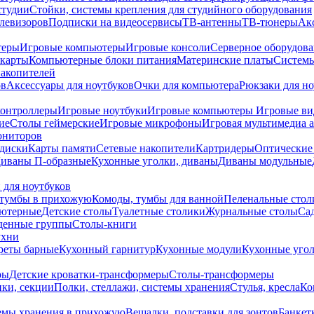
студии
Стойки, системы крепления для студийного оборудования
елевизоров
Подписки на видеосервисы
ТВ-антенны
ТВ-тюнеры
Ак
теры
Игровые компьютеры
Игровые консоли
Серверное оборудов
карты
Компьютерные блоки питания
Материнские платы
Системы
накопителей
ов
Аксессуары для ноутбуков
Очки для компьютера
Рюкзаки для но
контроллеры
Игровые ноутбуки
Игровые компьютеры
Игровые ви
ие
Столы геймерские
Игровые микрофоны
Игровая мультимедиа 
ониторов
диски
Карты памяти
Сетевые накопители
Картридеры
Оптические
иваны П-образные
Кухонные уголки, диваны
Диваны модульные
 для ноутбуков
тумбы в прихожую
Комоды, тумбы для ванной
Пеленальные стол
ьютерные
Детские столы
Туалетные столики
Журнальные столы
Са
денные группы
Столы-книги
ухни
уреты барные
Кухонный гарнитур
Кухонные модули
Кухонные угол
ры
Детские кроватки-трансформеры
Столы-трансформеры
ки, секции
Полки, стеллажи, системы хранения
Стулья, кресла
Ко
емы хранения в прихожую
Вешалки, подставки для зонтов
Банкет