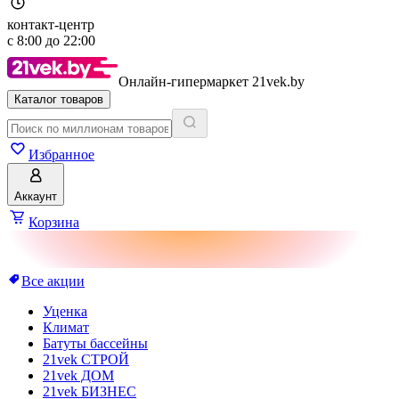
контакт-центр
с
8:00
до
22:00
Онлайн-гипермаркет 21vek.by
Каталог товаров
Избранное
Аккаунт
Корзина
Все акции
Уценка
Климат
Батуты бассейны
21vek СТРОЙ
21vek ДОМ
21vek БИЗНЕС