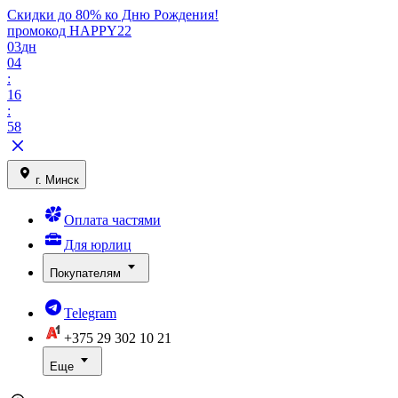
Скидки до 80% ко Дню Рождения!
промокод HAPPY22
03
дн
04
:
16
:
58
г. Минск
Оплата частями
Для юрлиц
Покупателям
Telegram
+375 29
302 10 21
Еще