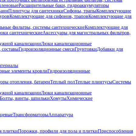
иленовые
Расширительные баки, гидроаккумуляторы
ванн
Плинтусы для сантехники
Сифоны, трапы
Комплектующие
уров
Комплектующие для сифонов, трапов
Комплектующие для
ьные фильтры, системы сантехнические
Комплектующие для
юки сантехнические
Аксессуары для магистральных фильтров,
ружной канализации
Люки канализационные
 составы
Гидроизоляционные смеси
Грунтовки
Добавки для
атериалы
рные элементы кровли
Гидроизоляционные
оры отопления, батареи
Теплый пол
Теплые плинтусы
Системы
ружной канализации
Люки канализационные
Болты, винты, шпильки
Хомуты
Химические
нцевые
Трансформаторы
Аппаратура
я плитки
Порожки, профили для пола и плитки
Приспособления