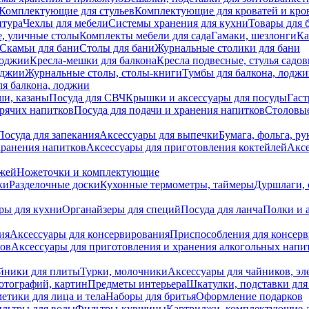
Комплектующие для стульев
Комплектующие для кроватей и кро
итура
Чехлы для мебели
Системы хранения для кухни
Товары для 
, уличные столы
Комплекты мебели для сада
Гамаки, шезлонги
Ка
Скамьи для бани
Столы для бани
Журнальные столики для бани
лоджии
Кресла-мешки для балкона
Кресла подвесные, стулья садо
оджии
Журнальные столы, столы-книги
Тумбы для балкона, лодж
я балкона, лоджии
ши, казаны
Посуда для СВЧ
Крышки и аксессуары для посуды
Гаст
орячих напитков
Посуда для подачи и хранения напитков
Столовы
Посуда для запекания
Аксессуары для выпечки
Бумага, фольга, р
хранения напитков
Аксессуары для приготовления коктейлей
Аксе
ожей
Ножеточки и комплектующие
ки
Разделочные доски
Кухонные термометры, таймеры
Дуршлаги, 
ры для кухни
Органайзеры для специй
Посуда для ланча
Полки и 
ия
Аксессуары для консервирования
Приспособления для консер
ков
Аксессуары для приготовления и хранения алкогольных напи
йники для плиты
Турки, молочники
Аксессуары для чайников, э
отографий, картин
Предметы интерьера
Шкатулки, подставки дл
етики для лица и тела
Наборы для бритья
Оформление подарков
льтры для воды
Фильтры-кувшины
Картриджи, комплектующие д