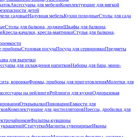
ваток
Аксессуары для мебели
Комплектующие для мягкой
безопасности детей
чели садовые
Надувная мебель
Кухни походные
Столы для сада
вые
Столы для балкона, лоджии
Шкафы для балкона,
ии
Кресла-качалки, кресла-маятники
Стулья для балкона,
роемкости
е приборы
Столовая посуда
Посуда для сервировки
Предметы
укава для выпечки
ссуары для охлаждения напитков
Наборы для бара, мини-
сита, воронки
Формы, приборы для приготовления
Молотки для
аксессуары на рейлинги
Рейлинги для кухни
Одноразовая
вирования
Открывалки
Пивоварни
Емкости для
тков
Комплектующие для дистилляторов
Прессы, дробилки для
лектрочайников
Фильтры-кувшины
я украшений
Статуэтки
Магниты сувенирные
Иконы
ля проточных фильтров
Магистральные фильтры, системы