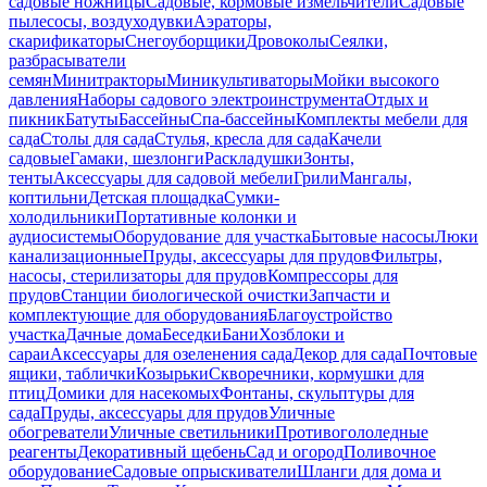
садовые ножницы
Садовые, кормовые измельчители
Садовые
пылесосы, воздуходувки
Аэраторы,
скарификаторы
Снегоуборщики
Дровоколы
Сеялки,
разбрасыватели
семян
Минитракторы
Миникультиваторы
Мойки высокого
давления
Наборы садового электроинструмента
Отдых и
пикник
Батуты
Бассейны
Спа-бассейны
Комплекты мебели для
сада
Столы для сада
Стулья, кресла для сада
Качели
садовые
Гамаки, шезлонги
Раскладушки
Зонты,
тенты
Аксессуары для садовой мебели
Грили
Мангалы,
коптильни
Детская площадка
Сумки-
холодильники
Портативные колонки и
аудиосистемы
Оборудование для участка
Бытовые насосы
Люки
канализационные
Пруды, аксессуары для прудов
Фильтры,
насосы, стерилизаторы для прудов
Компрессоры для
прудов
Станции биологической очистки
Запчасти и
комплектующие для оборудования
Благоустройство
участка
Дачные дома
Беседки
Бани
Хозблоки и
сараи
Аксессуары для озеленения сада
Декор для сада
Почтовые
ящики, таблички
Козырьки
Скворечники, кормушки для
птиц
Домики для насекомых
Фонтаны, скульптуры для
сада
Пруды, аксессуары для прудов
Уличные
обогреватели
Уличные светильники
Противогололедные
реагенты
Декоративный щебень
Сад и огород
Поливочное
оборудование
Садовые опрыскиватели
Шланги для дома и