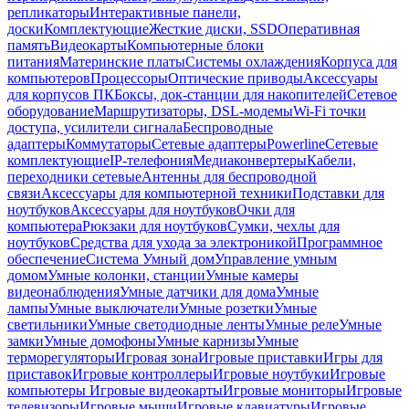
репликаторы
Интерактивные панели,
доски
Комплектующие
Жесткие диски, SSD
Оперативная
память
Видеокарты
Компьютерные блоки
питания
Материнские платы
Системы охлаждения
Корпуса для
компьютеров
Процессоры
Оптические приводы
Аксессуары
для корпусов ПК
Боксы, док-станции для накопителей
Сетевое
оборудование
Маршрутизаторы, DSL-модемы
Wi-Fi точки
доступа, усилители сигнала
Беспроводные
адаптеры
Коммутаторы
Сетевые адаптеры
Powerline
Сетевые
комплектующие
IP-телефония
Медиаконвертеры
Кабели,
переходники сетевые
Антенны для беспроводной
связи
Аксессуары для компьютерной техники
Подставки для
ноутбуков
Аксессуары для ноутбуков
Очки для
компьютера
Рюкзаки для ноутбуков
Сумки, чехлы для
ноутбуков
Средства для ухода за электроникой
Программное
обеспечение
Система Умный дом
Управление умным
домом
Умные колонки, станции
Умные камеры
видеонаблюдения
Умные датчики для дома
Умные
лампы
Умные выключатели
Умные розетки
Умные
светильники
Умные светодиодные ленты
Умные реле
Умные
замки
Умные домофоны
Умные карнизы
Умные
терморегуляторы
Игровая зона
Игровые приставки
Игры для
приставок
Игровые контроллеры
Игровые ноутбуки
Игровые
компьютеры
Игровые видеокарты
Игровые мониторы
Игровые
телевизоры
Игровые мыши
Игровые клавиатуры
Игровые