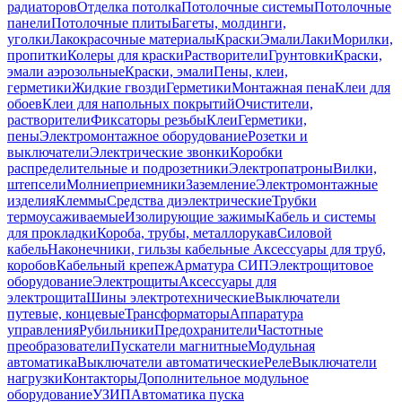
радиаторов
Отделка потолка
Потолочные системы
Потолочные
панели
Потолочные плиты
Багеты, молдинги,
уголки
Лакокрасочные материалы
Краски
Эмали
Лаки
Морилки,
пропитки
Колеры для краски
Растворители
Грунтовки
Краски,
эмали аэрозольные
Краски, эмали
Пены, клеи,
герметики
Жидкие гвозди
Герметики
Монтажная пена
Клеи для
обоев
Клеи для напольных покрытий
Очистители,
растворители
Фиксаторы резьбы
Клеи
Герметики,
пены
Электромонтажное оборудование
Розетки и
выключатели
Электрические звонки
Коробки
распределительные и подрозетники
Электропатроны
Вилки,
штепсели
Молниеприемники
Заземление
Электромонтажные
изделия
Клеммы
Средства диэлектрические
Трубки
термоусаживаемые
Изолирующие зажимы
Кабель и системы
для прокладки
Короба, трубы, металлорукав
Силовой
кабель
Наконечники, гильзы кабельные
Аксессуары для труб,
коробов
Кабельный крепеж
Арматура СИП
Электрощитовое
оборудование
Электрощиты
Аксессуары для
электрощита
Шины электротехнические
Выключатели
путевые, концевые
Трансформаторы
Аппаратура
управления
Рубильники
Предохранители
Частотные
преобразователи
Пускатели магнитные
Модульная
автоматика
Выключатели автоматические
Реле
Выключатели
нагрузки
Контакторы
Дополнительное модульное
оборудование
УЗИП
Автоматика пуска