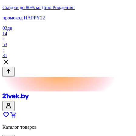
Скидки до 80% ко Дню Рождения!
промокод HAPPY22
03
дн
14
:
53
:
31
Каталог товаров