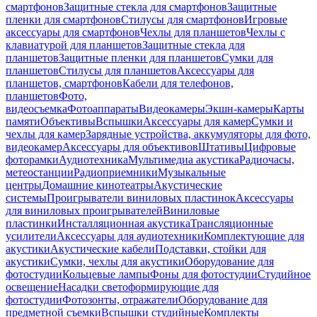
смартфонов
Защитные стекла для смартфонов
Защитные
пленки для смартфонов
Стилусы для смартфонов
Игровые
аксессуары для смартфонов
Чехлы для планшетов
Чехлы с
клавиатурой для планшетов
Защитные стекла для
планшетов
Защитные пленки для планшетов
Сумки для
планшетов
Стилусы для планшетов
Аксессуары для
планшетов, смартфонов
Кабели для телефонов,
планшетов
Фото,
видеосъемка
Фотоаппараты
Видеокамеры
Экшн-камеры
Карты
памяти
Объективы
Вспышки
Аксессуары для камер
Сумки и
чехлы для камер
Зарядные устройства, аккумуляторы для фото,
видеокамер
Аксессуары для объективов
Штативы
Цифровые
фоторамки
Аудиотехника
Мультимедиа акустика
Радиочасы,
метеостанции
Радиоприемники
Музыкальные
центры
Домашние кинотеатры
Акустические
системы
Проигрыватели виниловых пластинок
Аксессуары
для виниловых проигрывателей
Виниловые
пластинки
Инсталляционная акустика
Трансляционные
усилители
Аксессуары для аудиотехники
Комплектующие для
акустики
Акустические кабели
Подставки, стойки для
акустики
Сумки, чехлы для акустики
Оборудование для
фотостудии
Кольцевые лампы
Фоны для фотостудии
Студийное
освещение
Насадки светоформирующие для
фотостудии
Фотозонты, отражатели
Оборудование для
предметной съемки
Вспышки студийные
Комплекты