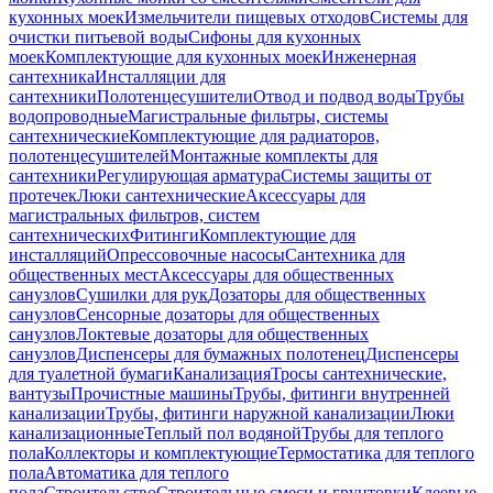
кухонных моек
Измельчители пищевых отходов
Системы для
очистки питьевой воды
Сифоны для кухонных
моек
Комплектующие для кухонных моек
Инженерная
сантехника
Инсталляции для
сантехники
Полотенцесушители
Отвод и подвод воды
Трубы
водопроводные
Магистральные фильтры, системы
сантехнические
Комплектующие для радиаторов,
полотенцесушителей
Монтажные комплекты для
сантехники
Регулирующая арматура
Системы защиты от
протечек
Люки сантехнические
Аксессуары для
магистральных фильтров, систем
сантехнических
Фитинги
Комплектующие для
инсталляций
Опрессовочные насосы
Сантехника для
общественных мест
Аксессуары для общественных
санузлов
Сушилки для рук
Дозаторы для общественных
санузлов
Сенсорные дозаторы для общественных
санузлов
Локтевые дозаторы для общественных
санузлов
Диспенсеры для бумажных полотенец
Диспенсеры
для туалетной бумаги
Канализация
Тросы сантехнические,
вантузы
Прочистные машины
Трубы, фитинги внутренней
канализации
Трубы, фитинги наружной канализации
Люки
канализационные
Теплый пол водяной
Трубы для теплого
пола
Коллекторы и комплектующие
Термостатика для теплого
пола
Автоматика для теплого
пола
Строительство
Строительные смеси и грунтовки
Клеевые