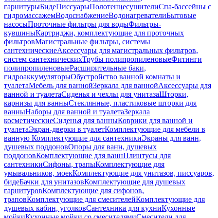
гарнитуры
Биде
Писсуары
Полотенцесушители
Спа-бассейны с
гидромассажем
Водоснабжение
Водонагреватели
Бытовые
насосы
Проточные фильтры для воды
Фильтры-
кувшины
Картриджи, комплектующие для проточных
фильтров
Магистральные фильтры, системы
сантехнические
Аксессуары для магистральных фильтров,
систем сантехнических
Трубы полипропиленовые
Фитинги
полипропиленовые
Расширительные баки,
гидроаккумуляторы
Обустройство ванной комнаты и
туалета
Мебель для ванной
Зеркала для ванной
Аксессуары для
ванной и туалета
Сиденья и чехлы для унитаза
Шторки,
карнизы для ванны
Стеклянные, пластиковые шторки для
ванны
Наборы для ванной и туалета
Зеркала
косметические
Сиденья для ванны
Коврики для ванной и
туалета
Экран-дверки в туалет
Комплектующие для мебели в
ванную
Комплектующие для сантехники
Экраны для ванн,
душевых поддонов
Опоры для ванн, душевых
поддонов
Комплектующие для ванн
Плинтусы для
сантехники
Сифоны, трапы
Комплектующие для
умывальников, моек
Комплектующие для унитазов, писсуаров,
биде
Бачки для унитазов
Комплектующие для душевых
гарнитуров
Комплектующие для сифонов,
трапов
Комплектующие для смесителей
Комплектующие для
душевых кабин, уголков
Сантехника для кухни
Кухонные
мойки
Кухонные мойки со смесителями
Смесители для