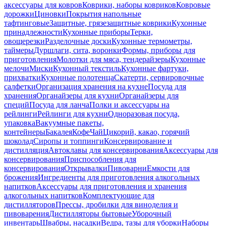
аксессуары для ковров
Коврики, наборы ковриков
Ковровые
дорожки
Циновки
Покрытия напольные
тафтинговые
Защитные, грязезащитные коврики
Кухонные
принадлежности
Кухонные приборы
Терки,
овощерезки
Разделочные доски
Кухонные термометры,
таймеры
Дуршлаги, сита, воронки
Формы, приборы для
приготовления
Молотки для мяса, тендерайзеры
Кухонные
мелочи
Миски
Кухонный текстиль
Кухонные фартуки,
прихватки
Кухонные полотенца
Скатерти, сервировочные
салфетки
Организация хранения на кухне
Посуда для
хранения
Органайзеры для кухни
Органайзеры для
специй
Посуда для ланча
Полки и аксессуары на
рейлинги
Рейлинги для кухни
Одноразовая посуда,
упаковка
Вакуумные пакеты,
контейнеры
Бакалея
Кофе
Чай
Цикорий, какао, горячий
шоколад
Сиропы и топпинги
Консервирование и
дистилляция
Автоклавы для консервирования
Аксессуары для
консервирования
Приспособления для
консервирования
Открывалки
Пивоварни
Емкости для
брожения
Ингредиенты для приготовления алкогольных
напитков
Аксессуары для приготовления и хранения
алкогольных напитков
Комплектующие для
дистилляторов
Прессы, дробилки для виноделия и
пивоварения
Дистилляторы бытовые
Уборочный
инвентарь
Швабры, насадки
Ведра, тазы для уборки
Наборы