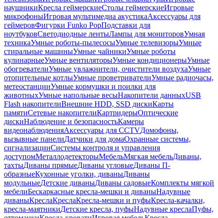
наушники
Кресла геймерские
Столы геймерские
Игровые
микрофоны
Игровая мультимедиа акустика
Аксессуары для
геймеров
Фигурки Funko Pop
Подставки для
ноутбуков
Светодиодные ленты
Лампы для мониторов
Умная
техника
Умные роботы-пылесосы
Умные телевизоры
Умные
стиральные машины
Умные чайники
Умные роботы
кулинарные
Умные вентиляторы
Умные кондиционеры
Умные
обогреватели
Умные увлажнители, очистители воздуха
Умные
отопительные котлы
Умные проветриватели
Умные радиочасы,
метеостанции
Умные кормушки и поилки для
животных
Умные напольные весы
Накопители данных
USB
Flash накопители
Внешние HDD, SSD диски
Карты
памяти
Сетевые накопители
Картридеры
Оптические
диски
Наблюдение и безопасность
Камеры
видеонаблюдения
Аксессуары для CCTV
Домофоны,
вызывные панели
Датчики для дома
Охранные системы,
сигнализации
Системы контроля и управления
доступом
Металлодетекторы
Мебель
Мягкая мебель
Диваны,
тахты
Диваны прямые
Диваны угловые
Диваны П-
образные
Кухонные уголки, диваны
Диваны
модульные
Детские диваны
Диваны садовые
Комплекты мягкой
мебели
Бескаркасные кресла-мешки и диваны
Надувные
диваны
Кресла
Кресла
Кресла-мешки и пуфы
Кресла-качалки,
кресла-маятники
Детские кресла, пуфы
Надувные кресла
Пуфы,
оттоманки
Кресла-кровати
Игровая мебель
Кресла