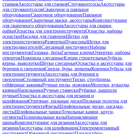
станков
Аксессуары для станков
Стружкоотсосы
Аксессуары
для стружкоотсосов
Сварочное и паяльное
оборудование
Сварочное оборудование
Паяльное
оборудование
Сварочные маски, аксессуары
Комплектующие
для сварочного оборудования
Аксессуары для сварки,
пайки
Оснастка для электроинструмента
Оснастка, наборы
оснастки
Насадки для граверов
Щетки для
электроинструмента
Развертки
Пуансоны
Щетки для
электродвигателей
Слесарный инструмент
Наборы
инструментов
Головки, биты
Гаечные ключи
Отвертки, наборы
отверток
Ножницы слесарные
Клещи строительные
Зубила,
керны, выколотки
Щетки слесарные
Оснастка и аксессуары для
бурения и сверления
Сверла, буры, зенкеры
Коронки
Зубила для
электроинструмента
Аксессуары для бурения и
сверления
Столярный инструмент
Тиски, струбцины,
гейферные зажимы
Ручные пилы, ножовки
Молотки, кувалды,
киянки
Напильники
Ручные стамески
Рубанки, рашпили
ручные
Оснастка и аксессуары для резания и
шлифования
Отрезные, пильные диски
Пильные полотна для
электроинструмента
Фрезы
Шлифовальные диски, насадки,
листы
Шлифовальные чашки
Точильные камни, круги,
сегменты
Полировальные валы
Направляющие
шины
Комплектующие для резания
Аксессуары для
резания
Аксессуары для шлифования
Электромонтажный
инструмент
Обжимной инструмент
Плоскогубцы,