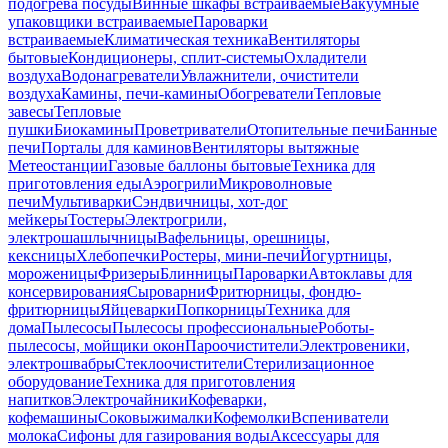
подогрева посуды
Винные шкафы встраиваемые
Вакуумные
упаковщики встраиваемые
Пароварки
встраиваемые
Климатическая техника
Вентиляторы
бытовые
Кондиционеры, сплит-системы
Охладители
воздуха
Водонагреватели
Увлажнители, очистители
воздуха
Камины, печи-камины
Обогреватели
Тепловые
завесы
Тепловые
пушки
Биокамины
Проветриватели
Отопительные печи
Банные
печи
Порталы для каминов
Вентиляторы вытяжные
Метеостанции
Газовые баллоны бытовые
Техника для
приготовления еды
Аэрогрили
Микроволновые
печи
Мультиварки
Сэндвичницы, хот-дог
мейкеры
Тостеры
Электрогрили,
электрошашлычницы
Вафельницы, орешницы,
кексницы
Хлебопечки
Ростеры, мини-печи
Йогуртницы,
мороженицы
Фризеры
Блинницы
Пароварки
Автоклавы для
консервирования
Сыроварни
Фритюрницы, фондю-
фритюрницы
Яйцеварки
Попкорницы
Техника для
дома
Пылесосы
Пылесосы профессиональные
Роботы-
пылесосы, мойщики окон
Пароочистители
Электровеники,
электрошвабры
Стеклоочистители
Стерилизационное
оборудование
Техника для приготовления
напитков
Электрочайники
Кофеварки,
кофемашины
Соковыжималки
Кофемолки
Вспениватели
молока
Сифоны для газирования воды
Аксессуары для