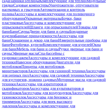
сада
Парники
Теплицы
Комплектующие для теплиц
Модульные
грядки
Садовые компостеры
Уничтожители, отпугиватели
насекомых и грызунов
Автоматизация и контроль
полива
Аксессуары и комплектующие для поливочного
оборудования
Укрывные материалы
Бочки, баки
пластиковые
Аксессуары и комплектующие для
опрыскивателей
Шланги для опрыскивателей
Товары для
бани
Бани
Сауны
Двери для бани и сауны
Бондарные
изделия
Банные принадлежности
Аксессуары для
бани
Оснащение и декор для бани
Измерительные приборы для
бани
Фитобочки, купели
Комплектующие для купелей
Окна
для бани
Мебель для бани и сауны
Ручки дверные для бани и
сауны
Эфирные масла
Спа-бассейны с
гидромассажем
Аксессуары и комплектующие для садовой
техники
Навесное оборудование
Двигатели для
мотоблоков
Прицепы для мотоблоков,
минитракторов
Аксессуары для газонной техники
Аксессуары
для цепных пил
Аксессуары для садовой техники
Аксессуары
для кусторезов, ножниц садовых
Моторные масла для садовой
техники
Аксессуары для аэратоторов и
скарификаторов
Аксессуары для культиваторов и
мотоблоков
Аксессуары для воздуходувок
Аксессуары для
газонокосилок
Аксессуары для бензокос и
триммеров
Аксессуары для моек высокого
давления
Аксессуары и комплектующие для