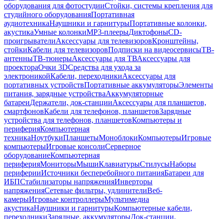
оборудования для фотостудии
Стойки, системы крепления для
студийного оборудования
Портативная
аудиотехника
Наушники и гарнитуры
Портативные колонки,
акустика
Умные колонки
MP3-плееры
Диктофоны
CD-
проигрыватели
Аксессуары для телевизоров
Кронштейны,
стойки
Кабели для телевизоров
Подписки на видеосервисы
ТВ-
антенны
ТВ-тюнеры
Аксессуары для ТВ
Аксессуары для
проектора
Очки 3D
Средства для ухода за
электроникой
Кабели, переходники
Аксессуары для
портативных устройств
Портативные аккумуляторы
Элементы
питания, зарядные устройства
Аккумуляторные
батареи
Держатели, док-станции
Аксессуары для планшетов,
смартфонов
Кабели для телефонов, планшетов
Зарядные
устройства для телефонов, планшетов
Компьютеры и
периферия
Компьютерная
техника
Ноутбуки
Планшеты
Моноблоки
Компьютеры
Игровые
компьютеры
Игровые консоли
Серверное
оборудование
Компьютерная
периферия
Мониторы
Мыши
Клавиатуры
Стилусы
Наборы
периферии
Источники бесперебойного питания
Батареи для
ИБП
Стабилизаторы напряжения
Инверторы
напряжения
Сетевые фильтры, удлинители
Веб-
камеры
Игровые контроллеры
Мультимедиа
акустика
Наушники и гарнитуры
Компьютерные кабели,
переходники
Зарядные, аккумуляторы
Док-станции,