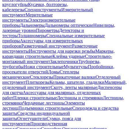
круглогубцы
Кусачки, болторезы,
кабелерезы
Специнструменты
Измерительный
инструмент
Мерительные
инструменты
Электроизмерительные
приборы
Дальномеры
Дальномеры оптические
Нивелиры,
лазерные уровни
Пирометры
Детекторы и
тестеры
Толщиномеры
Специальные измерительные
приборы
Аксессуары для измерительных
приборов
Разметочный инструмент
Разметочные
инструменты
Инструменты для нарезки резьбы
Маркеры,
карандаши строительные
Клейма ударные
Строительно-
монтажный инструмент
Заклепочники
Труборезы,
трубогибы
Ножи строительные
Мультитулы
Пробойники,
просекатели отверстий
Ломы
Степлеры
механические
Стеклорезы
Прикаточные валики
Отделочный
инструмент
Плиткорезы
Кельмы, шпатели, гладилки
Малярный,
отделочный инструмент
Скотч, ленты малярные
Диспенсеры
для скотча
Аксессуары для малярных, отделочных
работ
Пленки строительные
Лестницы и стремянки
Лестницы,
стремянки
Чердачные лестницы
Элементы
лестниц
Подъемники строительные
Спецодежда и средства
защиты
Средства индивидуальной
защиты
Огнетушители
Сумки, пояса для
инструментов
Производственная
одежда
Спецодежда
Спецобувь
Организация рабочего