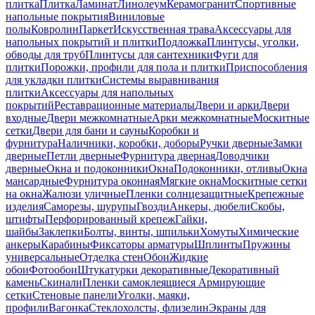
плитка
Плитка
Ламинат
Линолеум
Керамогранит
Спортивные
напольные покрытия
Виниловые
полы
Ковролин
Паркет
Искусственная трава
Аксессуары для
напольных покрытий и плитки
Подложка
Плинтусы, уголки,
обводы для труб
Плинтусы для сантехники
Фуги для
плитки
Порожки, профили для пола и плитки
Приспособления
для укладки плитки
Системы выравнивания
плитки
Аксессуары для напольных
покрытий
Реставрационные материалы
Двери и арки
Двери
входные
Двери межкомнатные
Арки межкомнатные
Москитные
сетки
Двери для бани и сауны
Коробки и
фурнитура
Наличники, коробки, доборы
Ручки дверные
Замки
дверные
Петли дверные
Фурнитура дверная
Доводчики
дверные
Окна и подоконники
Окна
Подоконники, отливы
Окна
мансардные
Фурнитура оконная
Мягкие окна
Москитные сетки
на окна
Жалюзи уличные
Пленки солнцезащитные
Крепежные
изделия
Саморезы, шурупы
Гвозди
Анкеры, дюбели
Скобы,
штифты
Перфорированный крепеж
Гайки,
шайбы
Заклепки
Болты, винты, шпильки
Хомуты
Химические
анкеры
Карабины
Фиксаторы арматуры
Шплинты
Пружины
универсальные
Отделка стен
Обои
Жидкие
обои
Фотообои
Штукатурки декоративные
Декоративный
камень
Скинали
Пленки самоклеящиеся
Армирующие
сетки
Стеновые панели
Уголки, маяки,
профили
Вагонка
Стеклохолсты, флизелин
Экраны для