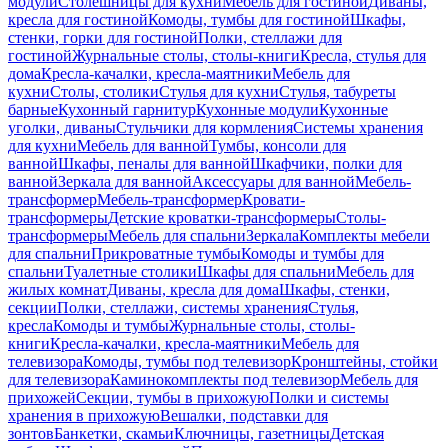
модули
Столешницы для кухни
Мебель для гостиной
Диваны,
кресла для гостиной
Комоды, тумбы для гостиной
Шкафы,
стенки, горки для гостиной
Полки, стеллажи для
гостиной
Журнальные столы, столы-книги
Кресла, стулья для
дома
Кресла-качалки, кресла-маятники
Мебель для
кухни
Столы, столики
Стулья для кухни
Стулья, табуреты
барные
Кухонный гарнитур
Кухонные модули
Кухонные
уголки, диваны
Стульчики для кормления
Системы хранения
для кухни
Мебель для ванной
Тумбы, консоли для
ванной
Шкафы, пеналы для ванной
Шкафчики, полки для
ванной
Зеркала для ванной
Аксессуары для ванной
Мебель-
трансформер
Мебель-трансформер
Кровати-
трансформеры
Детские кроватки-трансформеры
Столы-
трансформеры
Мебель для спальни
Зеркала
Комплекты мебели
для спальни
Прикроватные тумбы
Комоды и тумбы для
спальни
Туалетные столики
Шкафы для спальни
Мебель для
жилых комнат
Диваны, кресла для дома
Шкафы, стенки,
секции
Полки, стеллажи, системы хранения
Стулья,
кресла
Комоды и тумбы
Журнальные столы, столы-
книги
Кресла-качалки, кресла-маятники
Мебель для
телевизора
Комоды, тумбы под телевизор
Кронштейны, стойки
для телевизора
Каминокомплекты под телевизор
Мебель для
прихожей
Секции, тумбы в прихожую
Полки и системы
хранения в прихожую
Вешалки, подставки для
зонтов
Банкетки, скамьи
Ключницы, газетницы
Детская