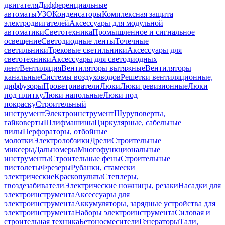
двигателя
Дифференциальные
автоматы
УЗО
Конденсаторы
Комплексная защита
электродвигателей
Аксессуары для модульной
автоматики
Светотехника
Промышленное и сигнальное
освещение
Светодиодные ленты
Точечные
светильники
Трековые светильники
Аксессуары для
светотехники
Аксессуары для светодиодных
лент
Вентиляция
Вентиляторы вытяжные
Вентиляторы
канальные
Системы воздуховодов
Решетки вентиляционные,
диффузоры
Проветриватели
Люки
Люки ревизионные
Люки
под плитку
Люки напольные
Люки под
покраску
Строительный
инструмент
Электроинструмент
Шуруповерты,
гайковерты
Шлифмашины
Циркулярные, сабельные
пилы
Перфораторы, отбойные
молотки
Электролобзики
Дрели
Строительные
миксеры
Дальномеры
Многофункциональные
инструменты
Строительные фены
Строительные
пистолеты
Фрезеры
Рубанки, стамески
электрические
Краскопульты
Степлеры,
гвоздезабиватели
Электрические ножницы, резаки
Насадки для
электроинструмента
Аксессуары для
электроинструмента
Аккумуляторы, зарядные устройства для
электроинструмента
Наборы электроинструмента
Силовая и
строительная техника
Бетоносмесители
Генераторы
Тали,