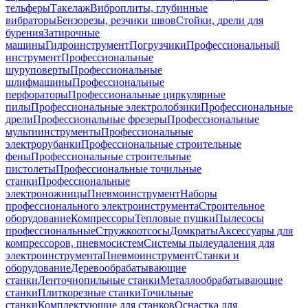
тельферы
Такелаж
Виброплиты, глубинные
вибраторы
Бензорезы, резчики швов
Стойки, дрели для
бурения
Затирочные
машины
Гидроинструмент
Погрузчики
Профессиональный
инструмент
Профессиональные
шуруповерты
Профессиональные
шлифмашины
Профессиональные
перфораторы
Профессиональные циркулярные
пилы
Профессиональные электролобзики
Профессиональные
дрели
Профессиональные фрезеры
Профессиональные
мультиинструменты
Профессиональные
электрорубанки
Профессиональные строительные
фены
Профессиональные строительные
пистолеты
Профессиональные точильные
станки
Профессиональные
электроножницы
Пневмоинструмент
Наборы
профессионального электроинструмента
Строительное
оборудование
Компрессоры
Тепловые пушки
Пылесосы
профессиональные
Стружкоотсосы
Домкраты
Аксессуары для
компрессоров, пневмосистем
Системы пылеудаления для
электроинструмента
Пневмоинструмент
Станки и
оборудование
Деревообрабатывающие
станки
Ленточнопильные станки
Металлообрабатывающие
станки
Плиткорезные станки
Точильные
станки
Комплектующие для станков
Оснастка для