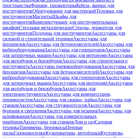
пространства
Фонари, прожекторы
Кейсы, ящики для
инструментов
Оборудование для мастерской
Тележки для
инструментов
Магниты
Шкафы для
инструментов
Комплектующие для инструментальных
шкафов
Стеллажи металлические
Стенды, держатели для
инструментов
Поддоны для инструментов
Аксессуары для
силовой и строительной техники
Аксессуары для
бензорезов
Аксессуары для бетоносмесителей
Аксессуары для
виброоборудования
Аксессуары для генераторов
Аксессуары
для затирочных машин
Аксессуары для мотопомп
Аксессуары
для мотобуров и бензобуров
Аксессуары для строительного
инструмента
Аксессуары пневмооборудования
Аксессуары для
бензорезов
Аксессуары для бетоносмесителей
Аксессуары для
виброоборудования
Аксессуары для генераторов
Аксессуары
для затирочных машин
Аксессуары для мотопомп
Аксессуары
для мотобуров и бензобуров
Аксессуары для
электроинструмента
Аксессуары для компрессоров,
пневмосистем
Аксессуары для сварки, пайки
Аксессуары для
станков
Аксессуары для стружкоотсосов
Аксессуары для
бурения и сверления
Аксессуары для резания
Аксессуары для
шлифования
Аксессуары для измерительных
приборов
Аксессуары для станков
Дом и сад
Садовая
техника
Триммеры, бензокосы
Цепные
пилы
Газонокосилки
Культиваторы, мотоблоки
Кусторезы,