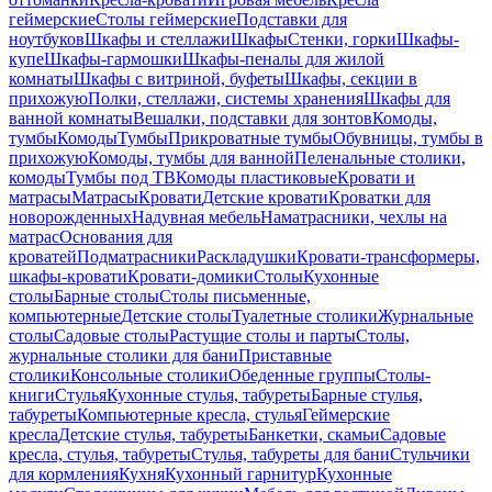
геймерские
Столы геймерские
Подставки для
ноутбуков
Шкафы и стеллажи
Шкафы
Стенки, горки
Шкафы-
купе
Шкафы-гармошки
Шкафы-пеналы для жилой
комнаты
Шкафы с витриной, буфеты
Шкафы, секции в
прихожую
Полки, стеллажи, системы хранения
Шкафы для
ванной комнаты
Вешалки, подставки для зонтов
Комоды,
тумбы
Комоды
Тумбы
Прикроватные тумбы
Обувницы, тумбы в
прихожую
Комоды, тумбы для ванной
Пеленальные столики,
комоды
Тумбы под ТВ
Комоды пластиковые
Кровати и
матрасы
Матрасы
Кровати
Детские кровати
Кроватки для
новорожденных
Надувная мебель
Наматрасники, чехлы на
матрас
Основания для
кроватей
Подматрасники
Раскладушки
Кровати-трансформеры,
шкафы-кровати
Кровати-домики
Столы
Кухонные
столы
Барные столы
Столы письменные,
компьютерные
Детские столы
Туалетные столики
Журнальные
столы
Садовые столы
Растущие столы и парты
Столы,
журнальные столики для бани
Приставные
столики
Консольные столики
Обеденные группы
Столы-
книги
Стулья
Кухонные стулья, табуреты
Барные стулья,
табуреты
Компьютерные кресла, стулья
Геймерские
кресла
Детские стулья, табуреты
Банкетки, скамьи
Садовые
кресла, стулья, табуреты
Стулья, табуреты для бани
Стульчики
для кормления
Кухня
Кухонный гарнитур
Кухонные