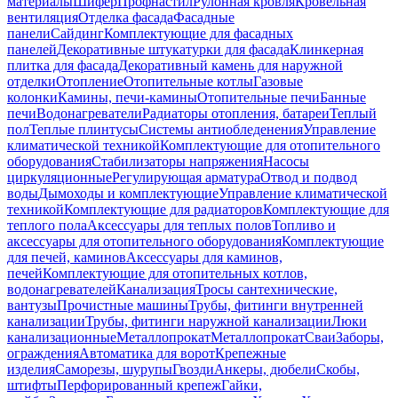
материалы
Шифер
Профнастил
Рулонная кровля
Кровельная
вентиляция
Отделка фасада
Фасадные
панели
Сайдинг
Комплектующие для фасадных
панелей
Декоративные штукатурки для фасада
Клинкерная
плитка для фасада
Декоративный камень для наружной
отделки
Отопление
Отопительные котлы
Газовые
колонки
Камины, печи-камины
Отопительные печи
Банные
печи
Водонагреватели
Радиаторы отопления, батареи
Теплый
пол
Теплые плинтусы
Системы антиобледенения
Управление
климатической техникой
Комплектующие для отопительного
оборудования
Стабилизаторы напряжения
Насосы
циркуляционные
Регулирующая арматура
Отвод и подвод
воды
Дымоходы и комплектующие
Управление климатической
техникой
Комплектующие для радиаторов
Комплектующие для
теплого пола
Аксессуары для теплых полов
Топливо и
аксессуары для отопительного оборудования
Комплектующие
для печей, каминов
Аксессуары для каминов,
печей
Комплектующие для отопительных котлов,
водонагревателей
Канализация
Тросы сантехнические,
вантузы
Прочистные машины
Трубы, фитинги внутренней
канализации
Трубы, фитинги наружной канализации
Люки
канализационные
Металлопрокат
Металлопрокат
Сваи
Заборы,
ограждения
Автоматика для ворот
Крепежные
изделия
Саморезы, шурупы
Гвозди
Анкеры, дюбели
Скобы,
штифты
Перфорированный крепеж
Гайки,