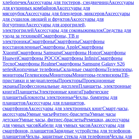
хлебопечек
Аксессуары для тостеров, сэндвичниц
Аксессуары
для кухонных комбайнов
Аксессуары для
мясорубок
Аксессуары для блендеров, миксеров
Аксессуары
для сушилок овощей и фруктов
Аксессуары для
йогуртниц
Аксессуары для аэрогрилей,
электрогрилей
Аксессуары для соковыжималок
Средства для
ухода за техникой
Смартфоны, ТВ и
электроника
Смартфоны
Смартфоны
Смартфоны
восстановленные
Смартфоны Apple
Смартфоны
Xiaomi
Смартфоны Samsung
Смартфоны Honor
Смартфоны
Huawei
Смартфоны POCO
Смартфоны Infinix
Смартфоны
Tecno
Смартфоны Realme
Смартфоны Samsung Galaxy S26
series
Кнопочные телефоны
Складные смартфоны
Телевизоры,
мониторы
Телевизоры
Мониторы
Мониторы-телевизоры
ТВ-
приставки и медиаплееры
Проекторы
Проекционные
экраны
Профессиональные дисплеи
Планшеты, электронные
книги
Планшеты
Электронные книги
Графические
планшеты
Блокноты электронные
Чехлы, бамперы для
планшетов
Аксессуары для планшетов,
смартфонов
Аксессуары для электронных книг
Смарт-часы,
аксессуары
Умные часы
Фитнес-браслеты
Умные часы
детские
Умные часы, фитнес-браслеты
Ремешки, аксессуары
для умных часов
Кабели для умных часов
Аксессуары для
смартфонов, планшетов
Зарядные устройства для телефонов,
планшетов
Чехлы, защитные стекла для телефонов
Чехлы для