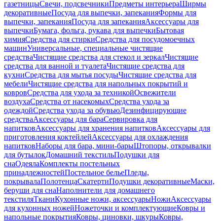
газетницы
Свечи, подсвечники
Предметы интерьера
Ширмы
декоративные
Посуда для выпечки, запекания
Формы для
выпечки, запекания
Посуда для запекания
Аксессуары для
выпечки
Бумага, фольга, рукава для выпечки
Бытовая
химия
Средства для стирки
Средства для посудомоечных
машин
Универсальные, специальные чистящие
средства
Чистящие средства для стекол и зеркал
Чистящие
средства для ванной и туалета
Чистящие средства для
кухни
Средства для мытья посуды
Чистящие средства для
мебели
Чистящие средства для напольных покрытий и
ковров
Средства для ухода за техникой
Освежители
воздуха
Средства от насекомых
Средства ухода за
одеждой
Средства ухода за обувью
Дезинфицирующие
средства
Аксессуары для бара
Сервировка для
напитков
Аксессуары для хранения напитков
Аксессуары для
приготовления коктейлей
Аксессуары для охлаждения
напитков
Наборы для бара, мини-бары
Штопоры, открывалки
для бутылок
Домашний текстиль
Подушки для
сна
Одеяла
Комплекты постельных
принадлежностей
Постельное белье
Пледы,
покрывала
Полотенца
Скатерти
Подушки декоративные
Маски,
беруши для сна
Наполнители для домашнего
текстиля
Ткани
Кухонные ножи, аксессуары
Ножи
Аксессуары
для кухонных ножей
Ножеточки и комплектующие
Ковры и
напольные покрытия
Ковры, циновки, шкуры
Ковры,