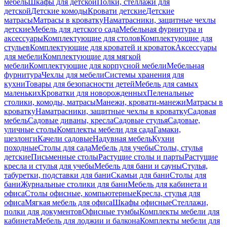
мебель
Шкафы для детской
Полки, стеллажи для
детской
Детские комоды
Кровати детские
Детские
матрасы
Матрасы в кроватку
Наматрасники, защитные чехлы
детские
Мебель для детского сада
Мебельная фурнитура и
аксессуары
Комплектующие для столов
Комплектующие для
стульев
Комплектующие для кроватей и кроваток
Аксессуары
для мебели
Комплектующие для мягкой
мебели
Комплектующие для корпусной мебели
Мебельная
фурнитура
Чехлы для мебели
Системы хранения для
кухни
Товары для безопасности детей
Мебель для самых
маленьких
Кроватки для новорожденных
Пеленальные
столики, комоды, матрасы
Манежи, кровати-манежи
Матрасы в
кроватку
Наматрасники, защитные чехлы в кроватку
Садовая
мебель
Садовые диваны, кресла
Садовые стулья
Садовые,
уличные столы
Комплекты мебели для сада
Гамаки,
шезлонги
Качели садовые
Надувная мебель
Кухни
походные
Столы для сада
Мебель для учебы
Столы, стулья
детские
Письменные столы
Растущие столы и парты
Растущие
кресла и стулья для учебы
Мебель для бани и сауны
Стулья,
табуретки, подставки для бани
Скамьи для бани
Столы для
бани
Журнальные столики для бани
Мебель для кабинета и
офиса
Столы офисные, компьютерные
Кресла, стулья для
офиса
Мягкая мебель для офиса
Шкафы офисные
Стеллажи,
полки для документов
Офисные тумбы
Комплекты мебели для
кабинета
Мебель для лоджии и балкона
Комплекты мебели для