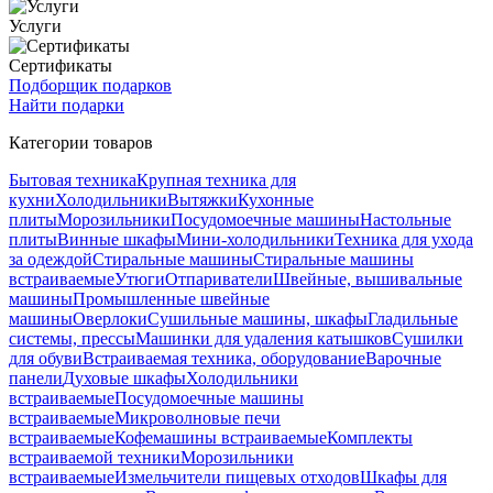
Услуги
Сертификаты
Подборщик подарков
Найти подарки
Категории товаров
Бытовая техника
Крупная техника для
кухни
Холодильники
Вытяжки
Кухонные
плиты
Морозильники
Посудомоечные машины
Настольные
плиты
Винные шкафы
Мини-холодильники
Техника для ухода
за одеждой
Стиральные машины
Стиральные машины
встраиваемые
Утюги
Отпариватели
Швейные, вышивальные
машины
Промышленные швейные
машины
Оверлоки
Сушильные машины, шкафы
Гладильные
системы, прессы
Машинки для удаления катышков
Сушилки
для обуви
Встраиваемая техника, оборудование
Варочные
панели
Духовые шкафы
Холодильники
встраиваемые
Посудомоечные машины
встраиваемые
Микроволновые печи
встраиваемые
Кофемашины встраиваемые
Комплекты
встраиваемой техники
Морозильники
встраиваемые
Измельчители пищевых отходов
Шкафы для