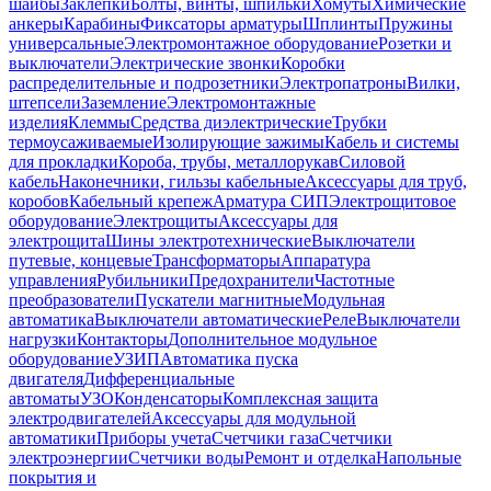
шайбы
Заклепки
Болты, винты, шпильки
Хомуты
Химические
анкеры
Карабины
Фиксаторы арматуры
Шплинты
Пружины
универсальные
Электромонтажное оборудование
Розетки и
выключатели
Электрические звонки
Коробки
распределительные и подрозетники
Электропатроны
Вилки,
штепсели
Заземление
Электромонтажные
изделия
Клеммы
Средства диэлектрические
Трубки
термоусаживаемые
Изолирующие зажимы
Кабель и системы
для прокладки
Короба, трубы, металлорукав
Силовой
кабель
Наконечники, гильзы кабельные
Аксессуары для труб,
коробов
Кабельный крепеж
Арматура СИП
Электрощитовое
оборудование
Электрощиты
Аксессуары для
электрощита
Шины электротехнические
Выключатели
путевые, концевые
Трансформаторы
Аппаратура
управления
Рубильники
Предохранители
Частотные
преобразователи
Пускатели магнитные
Модульная
автоматика
Выключатели автоматические
Реле
Выключатели
нагрузки
Контакторы
Дополнительное модульное
оборудование
УЗИП
Автоматика пуска
двигателя
Дифференциальные
автоматы
УЗО
Конденсаторы
Комплексная защита
электродвигателей
Аксессуары для модульной
автоматики
Приборы учета
Счетчики газа
Счетчики
электроэнергии
Счетчики воды
Ремонт и отделка
Напольные
покрытия и