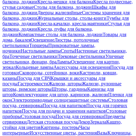
балкона, лоджии
Кресла-мешки для балкона
Кресла подвесные,
стулья садовые
Столы для балкона, лоджии
Шкафы для
балкона, лоджии
Дверцы жалюзийные
Системы хранения для
балкона, лоджии
Журнальные столы, столы-книги
Тумбы для
балкона, лоджии
Кресла-качалки, кресла-маятники
Стулья для
балкона, лоджии
Кресла, пуфы для балкона,
лоджии
Компактные столы для балкона, лоджии
Товары для
дома, бакалея
Освещение
Люстры, потолочные
светильники
Торшеры
Прикроватные лампы,
ночники
Настольные лампы
Споты
Настенные светильники,
бра
Точечные светильники
Трековые светильники
Уличные
светильники, фонари, бра
Лампы
Освещение для картин,
зеркал
Кольцевые лампы
Аксессуары для освещения
Посуда для
готовки
Сковороды, сотейники, воки
Кастрюли, ковши,
казаны
Посуда для СВЧ
Крышки и аксессуары для
посуды
Гастроемкости
Жалюзи, шторы
Жалюзи, рулонные
шторы, римские шторы
Шторы, гардины
Карнизы для
штор
Комплектующие для штор, карнизов, жалюзи
Пленки для
окон
Электроприводные солнцезащитные системы
Столовая
посуда, сервировка
Посуда для напитков
Посуда для горячих
напитков
Посуда для подачи и хранения напитков
Столовые
приборы
Столовая посуда
Посуда для сервировки
Предметы
сервировки
Детская столовая посуда
Декор
Зеркала
Кашпо,
стойки для цветов
Картины, постеры
Часы
интерьерные
Искусственные цветы, растения
Вазы
Ключницы,