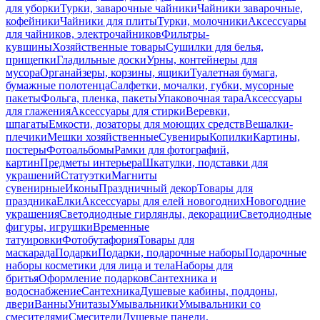
для уборки
Турки, заварочные чайники
Чайники заварочные,
кофейники
Чайники для плиты
Турки, молочники
Аксессуары
для чайников, электрочайников
Фильтры-
кувшины
Хозяйственные товары
Сушилки для белья,
прищепки
Гладильные доски
Урны, контейнеры для
мусора
Органайзеры, корзины, ящики
Туалетная бумага,
бумажные полотенца
Салфетки, мочалки, губки, мусорные
пакеты
Фольга, пленка, пакеты
Упаковочная тара
Аксессуары
для глажения
Аксессуары для стирки
Веревки,
шпагаты
Емкости, дозаторы для моющих средств
Вешалки-
плечики
Мешки хозяйственные
Сувениры
Копилки
Картины,
постеры
Фотоальбомы
Рамки для фотографий,
картин
Предметы интерьера
Шкатулки, подставки для
украшений
Статуэтки
Магниты
сувенирные
Иконы
Праздничный декор
Товары для
праздника
Елки
Аксессуары для елей новогодних
Новогодние
украшения
Светодиодные гирлянды, декорации
Светодиодные
фигуры, игрушки
Временные
татуировки
Фотобутафория
Товары для
маскарада
Подарки
Подарки, подарочные наборы
Подарочные
наборы косметики для лица и тела
Наборы для
бритья
Оформление подарков
Сантехника и
водоснабжение
Сантехника
Душевые кабины, поддоны,
двери
Ванны
Унитазы
Умывальники
Умывальники со
смесителями
Смесители
Душевые панели,