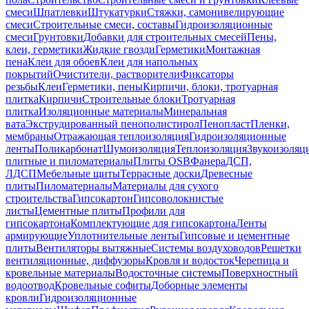
смеси
Шпатлевки
Штукатурки
Стяжки, самонивелирующие
смеси
Строительные смеси, составы
Гидроизоляционные
смеси
Грунтовки
Добавки для строительных смесей
Пены,
клеи, герметики
Жидкие гвозди
Герметики
Монтажная
пена
Клеи для обоев
Клеи для напольных
покрытий
Очистители, растворители
Фиксаторы
резьбы
Клеи
Герметики, пены
Кирпичи, блоки, тротуарная
плитка
Кирпичи
Строительные блоки
Тротуарная
плитка
Изоляционные материалы
Минеральная
вата
Экструдированный пенополистирол
Пенопласт
Пленки,
мембраны
Отражающая теплоизоляция
Гидроизоляционные
ленты
Поликарбонат
Шумоизоляция
Теплоизоляция
Звукоизоляц
плитные и пиломатериалы
Плиты OSB
Фанера
ДСП,
ЛДСП
Мебельные щиты
Террасные доски
Древесные
плиты
Пиломатериалы
Материалы для сухого
строительства
Гипсокартон
Гипсоволокнистые
листы
Цементные плиты
Профили для
гипсокартона
Комплектующие для гипсокартона
Ленты
армирующие
Уплотнительные ленты
Гипсовые и цементные
плиты
Вентиляторы вытяжные
Системы воздуховодов
Решетки
вентиляционные, диффузоры
Кровля и водосток
Черепица и
кровельные материалы
Водосточные системы
Поверхностный
водоотвод
Кровельные софиты
Доборные элементы
кровли
Гидроизоляционные