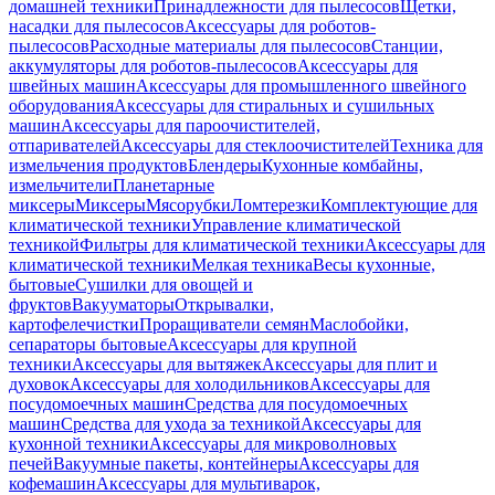
домашней техники
Принадлежности для пылесосов
Щетки,
насадки для пылесосов
Аксессуары для роботов-
пылесосов
Расходные материалы для пылесосов
Станции,
аккумуляторы для роботов-пылесосов
Аксессуары для
швейных машин
Аксессуары для промышленного швейного
оборудования
Аксессуары для стиральных и сушильных
машин
Аксессуары для пароочистителей,
отпаривателей
Аксессуары для стеклоочистителей
Техника для
измельчения продуктов
Блендеры
Кухонные комбайны,
измельчители
Планетарные
миксеры
Миксеры
Мясорубки
Ломтерезки
Комплектующие для
климатической техники
Управление климатической
техникой
Фильтры для климатической техники
Аксессуары для
климатической техники
Мелкая техника
Весы кухонные,
бытовые
Сушилки для овощей и
фруктов
Вакууматоры
Открывалки,
картофелечистки
Проращиватели семян
Маслобойки,
сепараторы бытовые
Аксессуары для крупной
техники
Аксессуары для вытяжек
Аксессуары для плит и
духовок
Аксессуары для холодильников
Аксессуары для
посудомоечных машин
Средства для посудомоечных
машин
Средства для ухода за техникой
Аксессуары для
кухонной техники
Аксессуары для микроволновых
печей
Вакуумные пакеты, контейнеры
Аксессуары для
кофемашин
Аксессуары для мультиварок,