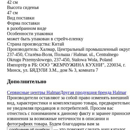
42 см
Высота сиденья
47 см
Вид поставки
Форма поставки
в разобранном виде
Особенности упаковки
может быть упакован в стрейч-пленку
Страна производства: Китай
Производитель: Халмар, Центральный промышленный округ
237-450, Сталёва-Воля, Польша / Halmar. ul., Centralnego
Okrugu Przemyslowego, 237-450, Stalowa Wola, Poland
Импортёр в РБ: ООО "ЖЕМЧУЖИНА КУХНИ", 220034, г.
Минск, ул. БЯДУЛИ З.М., дом № 3, комната 7
Дополнительно
Сервисные центры Halmar
Другая продукция бренда Halmar
Производители оставляют за собой право изменять внешний
вид, характеристики и комплектацию товара, предварительн
не уведомляя продавцов и потребителей. Просим вас
отнестись с пониманием к данному факту и заранее приноси
извинения за возможные неточности в описании и
фотографиях товара.
Будем благодарны вам за
— это поможет сделать наш каталог
сообщение об ошибках