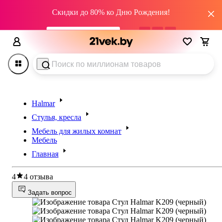
Скидки до 80% ко Дню Рождения!
промокод HAPPY22
01
дн
05
:
52
:
49
Halmar
Стулья, кресла
Мебель для жилых комнат
Мебель
Главная
4
4 отзыва
Задать вопрос