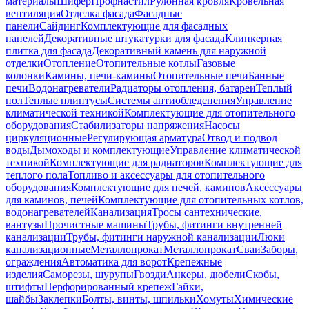
материалы
Шифер
Профнастил
Рулонная кровля
Кровельная
вентиляция
Отделка фасада
Фасадные
панели
Сайдинг
Комплектующие для фасадных
панелей
Декоративные штукатурки для фасада
Клинкерная
плитка для фасада
Декоративный камень для наружной
отделки
Отопление
Отопительные котлы
Газовые
колонки
Камины, печи-камины
Отопительные печи
Банные
печи
Водонагреватели
Радиаторы отопления, батареи
Теплый
пол
Теплые плинтусы
Системы антиобледенения
Управление
климатической техникой
Комплектующие для отопительного
оборудования
Стабилизаторы напряжения
Насосы
циркуляционные
Регулирующая арматура
Отвод и подвод
воды
Дымоходы и комплектующие
Управление климатической
техникой
Комплектующие для радиаторов
Комплектующие для
теплого пола
Топливо и аксессуары для отопительного
оборудования
Комплектующие для печей, каминов
Аксессуары
для каминов, печей
Комплектующие для отопительных котлов,
водонагревателей
Канализация
Тросы сантехнические,
вантузы
Прочистные машины
Трубы, фитинги внутренней
канализации
Трубы, фитинги наружной канализации
Люки
канализационные
Металлопрокат
Металлопрокат
Сваи
Заборы,
ограждения
Автоматика для ворот
Крепежные
изделия
Саморезы, шурупы
Гвозди
Анкеры, дюбели
Скобы,
штифты
Перфорированный крепеж
Гайки,
шайбы
Заклепки
Болты, винты, шпильки
Хомуты
Химические