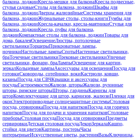
балкона, лоджии
Кресла-мешки для балкона
Кресла подвесные,
стулья садовые
Столы для балкона, лоджии
Шкафы для
балкона, лоджии
Дверцы жалюзийные
Системы хранения для
балкона, лоджии
Журнальные столы, столы-книги
Тумбы для
балкона, лоджии
Кресла-качалки, кресла-маятники
Стулья для
балкона, лоджии
Кресла, пуфы для балкона,
лоджии
Компактные столы для балкона, лоджии
Товары для
дома, бакалея
Освещение
Люстры, потолочные
светильники
Торшеры
Прикроватные лампы,
ночники
Настольные лампы
Споты
Настенные светильники,
бра
Точечные светильники
Трековые светильники
Уличные
светильники, фонари, бра
Лампы
Освещение для картин,
зеркал
Кольцевые лампы
Аксессуары для освещения
Посуда для
готовки
Сковороды, сотейники, воки
Кастрюли, ковши,
казаны
Посуда для СВЧ
Крышки и аксессуары для
посуды
Гастроемкости
Жалюзи, шторы
Жалюзи, рулонные
шторы, римские шторы
Шторы, гардины
Карнизы для
штор
Комплектующие для штор, карнизов, жалюзи
Пленки для
окон
Электроприводные солнцезащитные системы
Столовая
посуда, сервировка
Посуда для напитков
Посуда для горячих
напитков
Посуда для подачи и хранения напитков
Столовые
приборы
Столовая посуда
Посуда для сервировки
Предметы
сервировки
Детская столовая посуда
Декор
Зеркала
Кашпо,
стойки для цветов
Картины, постеры
Часы
интерьерные
Искусственные цветы, растения
Вазы
Ключницы,