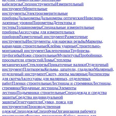
кабелерезы
Специнструменты
Измерительный
инструмент
Мерительные
инструменты
Электроизмерительные
приборы
Дальномеры
Дальномеры оптические
Нивелиры,
лазерные уровни
Пирометры
Детекторы и
тестеры
Толщиномеры
Специальные измерительные
приборы
Аксессуары для измерительных
приборов
Разметочный инструмент
Разметочные
инструменты
Инструменты для нарезки резьбы
Маркеры,
карандаши строительные
Клейма ударные
Строительно-
монтажный инструмент
Заклепочники
Труборезы,
трубогибы
Ножи строительные
Мультитулы
Пробойники,
просекатели отверстий
Ломы
Степлеры
механические
Стеклорезы
Прикаточные валики
Отделочный
инструмент
Плиткорезы
Кельмы, шпатели, гладилки
Малярный,
отделочный инструмент
Скотч, ленты малярные
Диспенсеры
для скотча
Аксессуары для малярных, отделочных
работ
Пленки строительные
Лестницы и стремянки
Лестницы,
стремянки
Чердачные лестницы
Элементы
лестниц
Подъемники строительные
Спецодежда и средства
защиты
Средства индивидуальной
защиты
Огнетушители
Сумки, пояса для
инструментов
Производственная
одежда
Спецодежда
Спецобувь
Организация рабочего
пространства
Фонари, прожекторы
Кейсы, ящики для