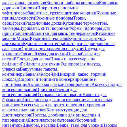
аксессуары для ковров
Коврики, наборы ковриков
Ковровые
дорожки
Циновки
Покрытия напольные
тафтинговые
Защитные, грязезащитные коврики
Кухонные
принадлежности
Кухонные приборы
Терки,
овощерезки
Разделочные доски
Кухонные термометры,
таймеры
Дуршлаги, сита, воронки
Формы, приборы для
приготовления
Молотки для мяса, тендерайзеры
Кухонные
мелочи
Миски
Кухонный текстиль
Кухонные фартуки,
прихватки
Кухонные полотенца
Скатерти, сервировочные
салфетки
Организация хранения на кухне
Посуда для
хранения
Органайзеры для кухни
Органайзеры для
специй
Посуда для ланча
Полки и аксессуары на
рейлинги
Рейлинги для кухни
Одноразовая посуда,
упаковка
Вакуумные пакеты,
контейнеры
Бакалея
Кофе
Чай
Цикорий, какао, горячий
шоколад
Сиропы и топпинги
Консервирование и
дистилляция
Автоклавы для консервирования
Аксессуары для
консервирования
Приспособления для
консервирования
Открывалки
Пивоварни
Емкости для
брожения
Ингредиенты для приготовления алкогольных
напитков
Аксессуары для приготовления и хранения
алкогольных напитков
Комплектующие для
дистилляторов
Прессы, дробилки для виноделия и
пивоварения
Дистилляторы бытовые
Уборочный
инвентарь
Швабры, насадки
Ведра, тазы для уборки
Наборы