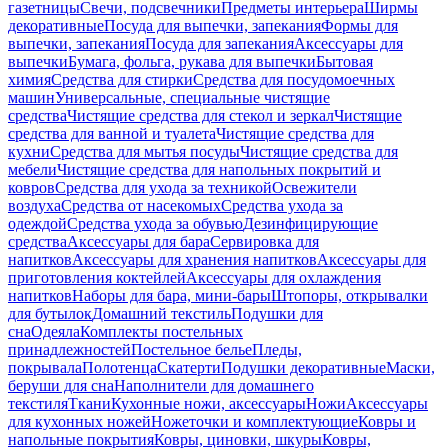
газетницы
Свечи, подсвечники
Предметы интерьера
Ширмы
декоративные
Посуда для выпечки, запекания
Формы для
выпечки, запекания
Посуда для запекания
Аксессуары для
выпечки
Бумага, фольга, рукава для выпечки
Бытовая
химия
Средства для стирки
Средства для посудомоечных
машин
Универсальные, специальные чистящие
средства
Чистящие средства для стекол и зеркал
Чистящие
средства для ванной и туалета
Чистящие средства для
кухни
Средства для мытья посуды
Чистящие средства для
мебели
Чистящие средства для напольных покрытий и
ковров
Средства для ухода за техникой
Освежители
воздуха
Средства от насекомых
Средства ухода за
одеждой
Средства ухода за обувью
Дезинфицирующие
средства
Аксессуары для бара
Сервировка для
напитков
Аксессуары для хранения напитков
Аксессуары для
приготовления коктейлей
Аксессуары для охлаждения
напитков
Наборы для бара, мини-бары
Штопоры, открывалки
для бутылок
Домашний текстиль
Подушки для
сна
Одеяла
Комплекты постельных
принадлежностей
Постельное белье
Пледы,
покрывала
Полотенца
Скатерти
Подушки декоративные
Маски,
беруши для сна
Наполнители для домашнего
текстиля
Ткани
Кухонные ножи, аксессуары
Ножи
Аксессуары
для кухонных ножей
Ножеточки и комплектующие
Ковры и
напольные покрытия
Ковры, циновки, шкуры
Ковры,