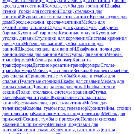
модули
Столешницы для кухни
Мебель для гостиной
Диваны,
кресла для гостиной
Комоды, тумбы для гостиной
Шкафы,
стенки, горки для гостиной
Полки, стеллажи для
гостиной
Журнальные столы, столы-книги
Кресла, стулья для
дома
Кресла-качалки, кресла-маятники
Мебель для
кухни
Столы, столики
Стулья для кухни
Стулья, табуреты
барные
Кухонный гарнитур
Кухонные модули
Кухонные
уголки, диваны
Стульчики для кормления
Системы хранения
для кухни
Мебель для ванной
Тумбы, консоли для
ванной
Шкафы, пеналы для ванной
Шкафчики, полки для
ванной
Зеркала для ванной
Аксессуары для ванной
Мебель-
трансформер
Мебель-трансформер
Кровати-
трансформеры
Детские кроватки-трансформеры
Столы-
трансформеры
Мебель для спальни
Зеркала
Комплекты мебели
для спальни
Прикроватные тумбы
Комоды и тумбы для
спальни
Туалетные столики
Шкафы для спальни
Мебель для
жилых комнат
Диваны, кресла для дома
Шкафы, стенки,
секции
Полки, стеллажи, системы хранения
Стулья,
кресла
Комоды и тумбы
Журнальные столы, столы-
книги
Кресла-качалки, кресла-маятники
Мебель для
телевизора
Комоды, тумбы под телевизор
Кронштейны, стойки
для телевизора
Каминокомплекты под телевизор
Мебель для
прихожей
Секции, тумбы в прихожую
Полки и системы
хранения в прихожую
Вешалки, подставки для
зонтов
Банкетки, скамьи
Ключницы, газетницы
Детская