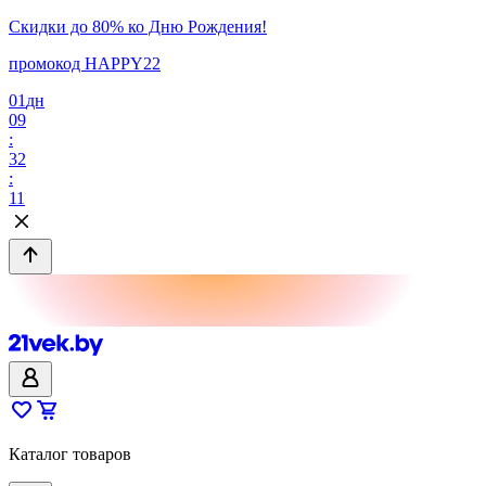
Скидки до 80% ко Дню Рождения!
промокод HAPPY22
01
дн
09
:
32
:
11
Каталог товаров