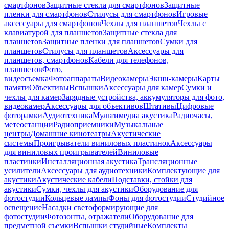
смартфонов
Защитные стекла для смартфонов
Защитные
пленки для смартфонов
Стилусы для смартфонов
Игровые
аксессуары для смартфонов
Чехлы для планшетов
Чехлы с
клавиатурой для планшетов
Защитные стекла для
планшетов
Защитные пленки для планшетов
Сумки для
планшетов
Стилусы для планшетов
Аксессуары для
планшетов, смартфонов
Кабели для телефонов,
планшетов
Фото,
видеосъемка
Фотоаппараты
Видеокамеры
Экшн-камеры
Карты
памяти
Объективы
Вспышки
Аксессуары для камер
Сумки и
чехлы для камер
Зарядные устройства, аккумуляторы для фото,
видеокамер
Аксессуары для объективов
Штативы
Цифровые
фоторамки
Аудиотехника
Мультимедиа акустика
Радиочасы,
метеостанции
Радиоприемники
Музыкальные
центры
Домашние кинотеатры
Акустические
системы
Проигрыватели виниловых пластинок
Аксессуары
для виниловых проигрывателей
Виниловые
пластинки
Инсталляционная акустика
Трансляционные
усилители
Аксессуары для аудиотехники
Комплектующие для
акустики
Акустические кабели
Подставки, стойки для
акустики
Сумки, чехлы для акустики
Оборудование для
фотостудии
Кольцевые лампы
Фоны для фотостудии
Студийное
освещение
Насадки светоформирующие для
фотостудии
Фотозонты, отражатели
Оборудование для
предметной съемки
Вспышки студийные
Комплекты