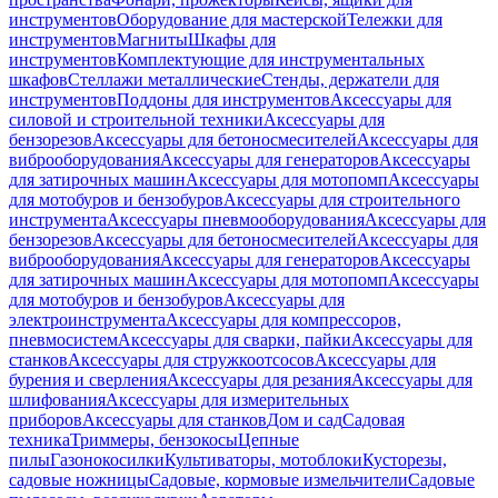
инструментов
Оборудование для мастерской
Тележки для
инструментов
Магниты
Шкафы для
инструментов
Комплектующие для инструментальных
шкафов
Стеллажи металлические
Стенды, держатели для
инструментов
Поддоны для инструментов
Аксессуары для
силовой и строительной техники
Аксессуары для
бензорезов
Аксессуары для бетоносмесителей
Аксессуары для
виброоборудования
Аксессуары для генераторов
Аксессуары
для затирочных машин
Аксессуары для мотопомп
Аксессуары
для мотобуров и бензобуров
Аксессуары для строительного
инструмента
Аксессуары пневмооборудования
Аксессуары для
бензорезов
Аксессуары для бетоносмесителей
Аксессуары для
виброоборудования
Аксессуары для генераторов
Аксессуары
для затирочных машин
Аксессуары для мотопомп
Аксессуары
для мотобуров и бензобуров
Аксессуары для
электроинструмента
Аксессуары для компрессоров,
пневмосистем
Аксессуары для сварки, пайки
Аксессуары для
станков
Аксессуары для стружкоотсосов
Аксессуары для
бурения и сверления
Аксессуары для резания
Аксессуары для
шлифования
Аксессуары для измерительных
приборов
Аксессуары для станков
Дом и сад
Садовая
техника
Триммеры, бензокосы
Цепные
пилы
Газонокосилки
Культиваторы, мотоблоки
Кусторезы,
садовые ножницы
Садовые, кормовые измельчители
Садовые