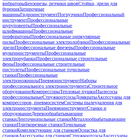
вибраторы
Бензорезы, резчики швов
Стойки, дрели для
бурения
Затирочные
машины
Гидроинструмент
Погрузчики
Профессиональный
инструмент
Профессиональные
шуруповерты
Профессиональные
шлифмашины
Профессиональные
перфораторы
Профессиональные циркулярные
пилы
Профессиональные электролобзики
Профессиональные
дрели
Профессиональные фрезеры
Профессиональные
мультиинструменты
Профессиональные
электрорубанки
Профессиональные строительные
фены
Профессиональные строительные
пистолеты
Профессиональные точильные
станки
Профессиональные
электроножницы
Пневмоинструмент
Наборы
профессионального электроинструмента
Строительное
оборудование
Компрессоры
Тепловые пушки
Пылесосы
профессиональные
Стружкоотсосы
Домкраты
Аксессуары для
компрессоров, пневмосистем
Системы пылеудаления для
электроинструмента
Пневмоинструмент
Станки и
оборудование
Деревообрабатывающие
станки
Ленточнопильные станки
Металлообрабатывающие
станки
Плиткорезные станки
Точильные
станки
Комплектующие для станков
Оснастка для
станков
Аксессуары для станков
Стружкоотсосы
Аксессуары