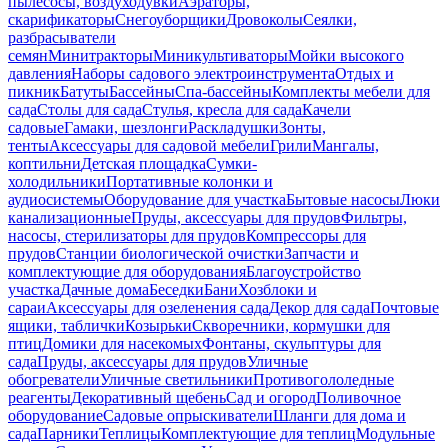
пылесосы, воздуходувки
Аэраторы,
скарификаторы
Снегоуборщики
Дровоколы
Сеялки,
разбрасыватели
семян
Минитракторы
Миникультиваторы
Мойки высокого
давления
Наборы садового электроинструмента
Отдых и
пикник
Батуты
Бассейны
Спа-бассейны
Комплекты мебели для
сада
Столы для сада
Стулья, кресла для сада
Качели
садовые
Гамаки, шезлонги
Раскладушки
Зонты,
тенты
Аксессуары для садовой мебели
Грили
Мангалы,
коптильни
Детская площадка
Сумки-
холодильники
Портативные колонки и
аудиосистемы
Оборудование для участка
Бытовые насосы
Люки
канализационные
Пруды, аксессуары для прудов
Фильтры,
насосы, стерилизаторы для прудов
Компрессоры для
прудов
Станции биологической очистки
Запчасти и
комплектующие для оборудования
Благоустройство
участка
Дачные дома
Беседки
Бани
Хозблоки и
сараи
Аксессуары для озеленения сада
Декор для сада
Почтовые
ящики, таблички
Козырьки
Скворечники, кормушки для
птиц
Домики для насекомых
Фонтаны, скульптуры для
сада
Пруды, аксессуары для прудов
Уличные
обогреватели
Уличные светильники
Противогололедные
реагенты
Декоративный щебень
Сад и огород
Поливочное
оборудование
Садовые опрыскиватели
Шланги для дома и
сада
Парники
Теплицы
Комплектующие для теплиц
Модульные