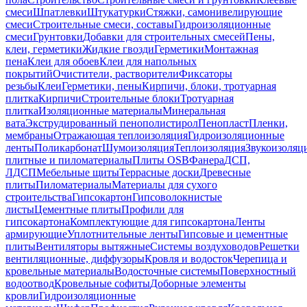
смеси
Шпатлевки
Штукатурки
Стяжки, самонивелирующие
смеси
Строительные смеси, составы
Гидроизоляционные
смеси
Грунтовки
Добавки для строительных смесей
Пены,
клеи, герметики
Жидкие гвозди
Герметики
Монтажная
пена
Клеи для обоев
Клеи для напольных
покрытий
Очистители, растворители
Фиксаторы
резьбы
Клеи
Герметики, пены
Кирпичи, блоки, тротуарная
плитка
Кирпичи
Строительные блоки
Тротуарная
плитка
Изоляционные материалы
Минеральная
вата
Экструдированный пенополистирол
Пенопласт
Пленки,
мембраны
Отражающая теплоизоляция
Гидроизоляционные
ленты
Поликарбонат
Шумоизоляция
Теплоизоляция
Звукоизоляц
плитные и пиломатериалы
Плиты OSB
Фанера
ДСП,
ЛДСП
Мебельные щиты
Террасные доски
Древесные
плиты
Пиломатериалы
Материалы для сухого
строительства
Гипсокартон
Гипсоволокнистые
листы
Цементные плиты
Профили для
гипсокартона
Комплектующие для гипсокартона
Ленты
армирующие
Уплотнительные ленты
Гипсовые и цементные
плиты
Вентиляторы вытяжные
Системы воздуховодов
Решетки
вентиляционные, диффузоры
Кровля и водосток
Черепица и
кровельные материалы
Водосточные системы
Поверхностный
водоотвод
Кровельные софиты
Доборные элементы
кровли
Гидроизоляционные