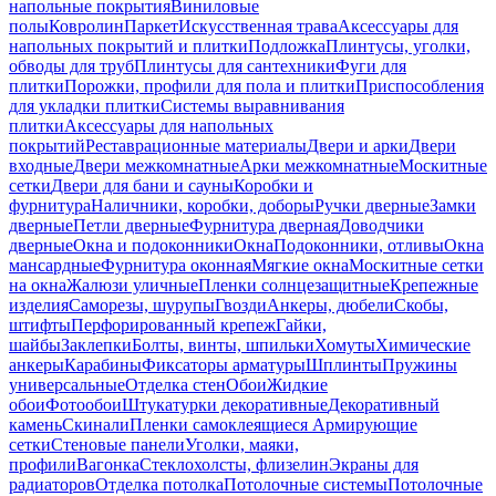
напольные покрытия
Виниловые
полы
Ковролин
Паркет
Искусственная трава
Аксессуары для
напольных покрытий и плитки
Подложка
Плинтусы, уголки,
обводы для труб
Плинтусы для сантехники
Фуги для
плитки
Порожки, профили для пола и плитки
Приспособления
для укладки плитки
Системы выравнивания
плитки
Аксессуары для напольных
покрытий
Реставрационные материалы
Двери и арки
Двери
входные
Двери межкомнатные
Арки межкомнатные
Москитные
сетки
Двери для бани и сауны
Коробки и
фурнитура
Наличники, коробки, доборы
Ручки дверные
Замки
дверные
Петли дверные
Фурнитура дверная
Доводчики
дверные
Окна и подоконники
Окна
Подоконники, отливы
Окна
мансардные
Фурнитура оконная
Мягкие окна
Москитные сетки
на окна
Жалюзи уличные
Пленки солнцезащитные
Крепежные
изделия
Саморезы, шурупы
Гвозди
Анкеры, дюбели
Скобы,
штифты
Перфорированный крепеж
Гайки,
шайбы
Заклепки
Болты, винты, шпильки
Хомуты
Химические
анкеры
Карабины
Фиксаторы арматуры
Шплинты
Пружины
универсальные
Отделка стен
Обои
Жидкие
обои
Фотообои
Штукатурки декоративные
Декоративный
камень
Скинали
Пленки самоклеящиеся
Армирующие
сетки
Стеновые панели
Уголки, маяки,
профили
Вагонка
Стеклохолсты, флизелин
Экраны для
радиаторов
Отделка потолка
Потолочные системы
Потолочные