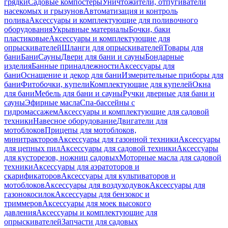
грядки
Садовые компостеры
Уничтожители, отпугиватели
насекомых и грызунов
Автоматизация и контроль
полива
Аксессуары и комплектующие для поливочного
оборудования
Укрывные материалы
Бочки, баки
пластиковые
Аксессуары и комплектующие для
опрыскивателей
Шланги для опрыскивателей
Товары для
бани
Бани
Сауны
Двери для бани и сауны
Бондарные
изделия
Банные принадлежности
Аксессуары для
бани
Оснащение и декор для бани
Измерительные приборы для
бани
Фитобочки, купели
Комплектующие для купелей
Окна
для бани
Мебель для бани и сауны
Ручки дверные для бани и
сауны
Эфирные масла
Спа-бассейны с
гидромассажем
Аксессуары и комплектующие для садовой
техники
Навесное оборудование
Двигатели для
мотоблоков
Прицепы для мотоблоков,
минитракторов
Аксессуары для газонной техники
Аксессуары
для цепных пил
Аксессуары для садовой техники
Аксессуары
для кусторезов, ножниц садовых
Моторные масла для садовой
техники
Аксессуары для аэратоторов и
скарификаторов
Аксессуары для культиваторов и
мотоблоков
Аксессуары для воздуходувок
Аксессуары для
газонокосилок
Аксессуары для бензокос и
триммеров
Аксессуары для моек высокого
давления
Аксессуары и комплектующие для
опрыскивателей
Запчасти для садовых