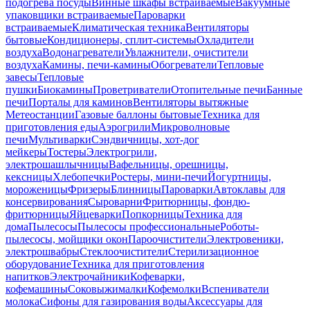
подогрева посуды
Винные шкафы встраиваемые
Вакуумные
упаковщики встраиваемые
Пароварки
встраиваемые
Климатическая техника
Вентиляторы
бытовые
Кондиционеры, сплит-системы
Охладители
воздуха
Водонагреватели
Увлажнители, очистители
воздуха
Камины, печи-камины
Обогреватели
Тепловые
завесы
Тепловые
пушки
Биокамины
Проветриватели
Отопительные печи
Банные
печи
Порталы для каминов
Вентиляторы вытяжные
Метеостанции
Газовые баллоны бытовые
Техника для
приготовления еды
Аэрогрили
Микроволновые
печи
Мультиварки
Сэндвичницы, хот-дог
мейкеры
Тостеры
Электрогрили,
электрошашлычницы
Вафельницы, орешницы,
кексницы
Хлебопечки
Ростеры, мини-печи
Йогуртницы,
мороженицы
Фризеры
Блинницы
Пароварки
Автоклавы для
консервирования
Сыроварни
Фритюрницы, фондю-
фритюрницы
Яйцеварки
Попкорницы
Техника для
дома
Пылесосы
Пылесосы профессиональные
Роботы-
пылесосы, мойщики окон
Пароочистители
Электровеники,
электрошвабры
Стеклоочистители
Стерилизационное
оборудование
Техника для приготовления
напитков
Электрочайники
Кофеварки,
кофемашины
Соковыжималки
Кофемолки
Вспениватели
молока
Сифоны для газирования воды
Аксессуары для