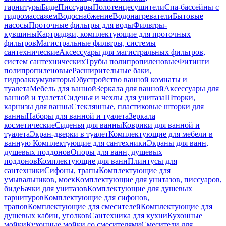
гарнитуры
Биде
Писсуары
Полотенцесушители
Спа-бассейны с
гидромассажем
Водоснабжение
Водонагреватели
Бытовые
насосы
Проточные фильтры для воды
Фильтры-
кувшины
Картриджи, комплектующие для проточных
фильтров
Магистральные фильтры, системы
сантехнические
Аксессуары для магистральных фильтров,
систем сантехнических
Трубы полипропиленовые
Фитинги
полипропиленовые
Расширительные баки,
гидроаккумуляторы
Обустройство ванной комнаты и
туалета
Мебель для ванной
Зеркала для ванной
Аксессуары для
ванной и туалета
Сиденья и чехлы для унитаза
Шторки,
карнизы для ванны
Стеклянные, пластиковые шторки для
ванны
Наборы для ванной и туалета
Зеркала
косметические
Сиденья для ванны
Коврики для ванной и
туалета
Экран-дверки в туалет
Комплектующие для мебели в
ванную
Комплектующие для сантехники
Экраны для ванн,
душевых поддонов
Опоры для ванн, душевых
поддонов
Комплектующие для ванн
Плинтусы для
сантехники
Сифоны, трапы
Комплектующие для
умывальников, моек
Комплектующие для унитазов, писсуаров,
биде
Бачки для унитазов
Комплектующие для душевых
гарнитуров
Комплектующие для сифонов,
трапов
Комплектующие для смесителей
Комплектующие для
душевых кабин, уголков
Сантехника для кухни
Кухонные
мойки
Кухонные мойки со смесителями
Смесители для