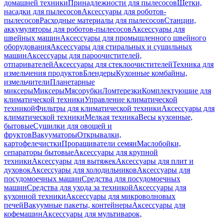
домашней техники
Принадлежности для пылесосов
Щетки,
насадки для пылесосов
Аксессуары для роботов-
пылесосов
Расходные материалы для пылесосов
Станции,
аккумуляторы для роботов-пылесосов
Аксессуары для
швейных машин
Аксессуары для промышленного швейного
оборудования
Аксессуары для стиральных и сушильных
машин
Аксессуары для пароочистителей,
отпаривателей
Аксессуары для стеклоочистителей
Техника для
измельчения продуктов
Блендеры
Кухонные комбайны,
измельчители
Планетарные
миксеры
Миксеры
Мясорубки
Ломтерезки
Комплектующие для
климатической техники
Управление климатической
техникой
Фильтры для климатической техники
Аксессуары для
климатической техники
Мелкая техника
Весы кухонные,
бытовые
Сушилки для овощей и
фруктов
Вакууматоры
Открывалки,
картофелечистки
Проращиватели семян
Маслобойки,
сепараторы бытовые
Аксессуары для крупной
техники
Аксессуары для вытяжек
Аксессуары для плит и
духовок
Аксессуары для холодильников
Аксессуары для
посудомоечных машин
Средства для посудомоечных
машин
Средства для ухода за техникой
Аксессуары для
кухонной техники
Аксессуары для микроволновых
печей
Вакуумные пакеты, контейнеры
Аксессуары для
кофемашин
Аксессуары для мультиварок,