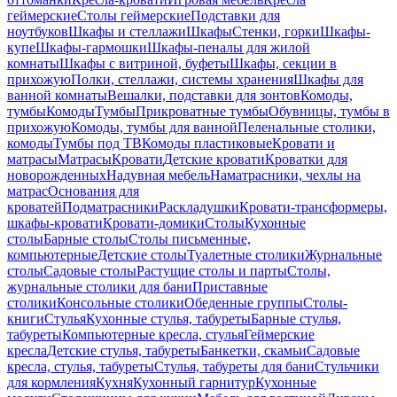
геймерские
Столы геймерские
Подставки для
ноутбуков
Шкафы и стеллажи
Шкафы
Стенки, горки
Шкафы-
купе
Шкафы-гармошки
Шкафы-пеналы для жилой
комнаты
Шкафы с витриной, буфеты
Шкафы, секции в
прихожую
Полки, стеллажи, системы хранения
Шкафы для
ванной комнаты
Вешалки, подставки для зонтов
Комоды,
тумбы
Комоды
Тумбы
Прикроватные тумбы
Обувницы, тумбы в
прихожую
Комоды, тумбы для ванной
Пеленальные столики,
комоды
Тумбы под ТВ
Комоды пластиковые
Кровати и
матрасы
Матрасы
Кровати
Детские кровати
Кроватки для
новорожденных
Надувная мебель
Наматрасники, чехлы на
матрас
Основания для
кроватей
Подматрасники
Раскладушки
Кровати-трансформеры,
шкафы-кровати
Кровати-домики
Столы
Кухонные
столы
Барные столы
Столы письменные,
компьютерные
Детские столы
Туалетные столики
Журнальные
столы
Садовые столы
Растущие столы и парты
Столы,
журнальные столики для бани
Приставные
столики
Консольные столики
Обеденные группы
Столы-
книги
Стулья
Кухонные стулья, табуреты
Барные стулья,
табуреты
Компьютерные кресла, стулья
Геймерские
кресла
Детские стулья, табуреты
Банкетки, скамьи
Садовые
кресла, стулья, табуреты
Стулья, табуреты для бани
Стульчики
для кормления
Кухня
Кухонный гарнитур
Кухонные