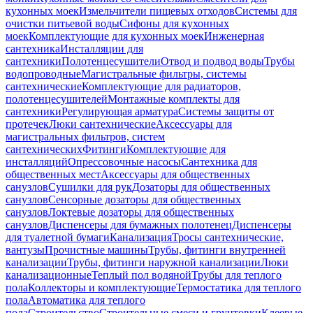
кухонных моек
Измельчители пищевых отходов
Системы для
очистки питьевой воды
Сифоны для кухонных
моек
Комплектующие для кухонных моек
Инженерная
сантехника
Инсталляции для
сантехники
Полотенцесушители
Отвод и подвод воды
Трубы
водопроводные
Магистральные фильтры, системы
сантехнические
Комплектующие для радиаторов,
полотенцесушителей
Монтажные комплекты для
сантехники
Регулирующая арматура
Системы защиты от
протечек
Люки сантехнические
Аксессуары для
магистральных фильтров, систем
сантехнических
Фитинги
Комплектующие для
инсталляций
Опрессовочные насосы
Сантехника для
общественных мест
Аксессуары для общественных
санузлов
Сушилки для рук
Дозаторы для общественных
санузлов
Сенсорные дозаторы для общественных
санузлов
Локтевые дозаторы для общественных
санузлов
Диспенсеры для бумажных полотенец
Диспенсеры
для туалетной бумаги
Канализация
Тросы сантехнические,
вантузы
Прочистные машины
Трубы, фитинги внутренней
канализации
Трубы, фитинги наружной канализации
Люки
канализационные
Теплый пол водяной
Трубы для теплого
пола
Коллекторы и комплектующие
Термостатика для теплого
пола
Автоматика для теплого
пола
Строительство
Строительные смеси и грунтовки
Клеевые