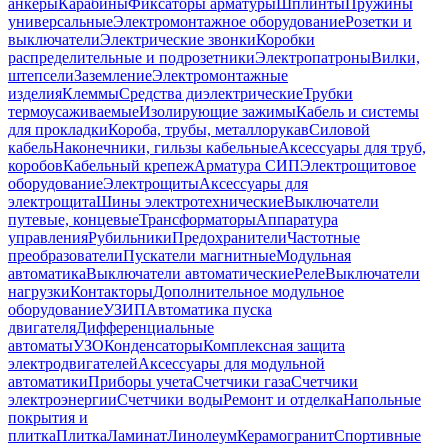
анкеры
Карабины
Фиксаторы арматуры
Шплинты
Пружины
универсальные
Электромонтажное оборудование
Розетки и
выключатели
Электрические звонки
Коробки
распределительные и подрозетники
Электропатроны
Вилки,
штепсели
Заземление
Электромонтажные
изделия
Клеммы
Средства диэлектрические
Трубки
термоусаживаемые
Изолирующие зажимы
Кабель и системы
для прокладки
Короба, трубы, металлорукав
Силовой
кабель
Наконечники, гильзы кабельные
Аксессуары для труб,
коробов
Кабельный крепеж
Арматура СИП
Электрощитовое
оборудование
Электрощиты
Аксессуары для
электрощита
Шины электротехнические
Выключатели
путевые, концевые
Трансформаторы
Аппаратура
управления
Рубильники
Предохранители
Частотные
преобразователи
Пускатели магнитные
Модульная
автоматика
Выключатели автоматические
Реле
Выключатели
нагрузки
Контакторы
Дополнительное модульное
оборудование
УЗИП
Автоматика пуска
двигателя
Дифференциальные
автоматы
УЗО
Конденсаторы
Комплексная защита
электродвигателей
Аксессуары для модульной
автоматики
Приборы учета
Счетчики газа
Счетчики
электроэнергии
Счетчики воды
Ремонт и отделка
Напольные
покрытия и
плитка
Плитка
Ламинат
Линолеум
Керамогранит
Спортивные