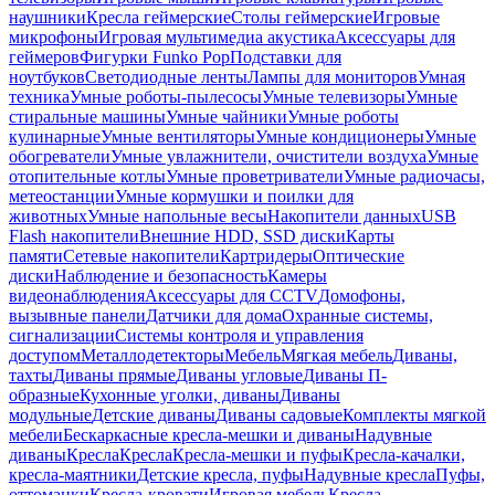
наушники
Кресла геймерские
Столы геймерские
Игровые
микрофоны
Игровая мультимедиа акустика
Аксессуары для
геймеров
Фигурки Funko Pop
Подставки для
ноутбуков
Светодиодные ленты
Лампы для мониторов
Умная
техника
Умные роботы-пылесосы
Умные телевизоры
Умные
стиральные машины
Умные чайники
Умные роботы
кулинарные
Умные вентиляторы
Умные кондиционеры
Умные
обогреватели
Умные увлажнители, очистители воздуха
Умные
отопительные котлы
Умные проветриватели
Умные радиочасы,
метеостанции
Умные кормушки и поилки для
животных
Умные напольные весы
Накопители данных
USB
Flash накопители
Внешние HDD, SSD диски
Карты
памяти
Сетевые накопители
Картридеры
Оптические
диски
Наблюдение и безопасность
Камеры
видеонаблюдения
Аксессуары для CCTV
Домофоны,
вызывные панели
Датчики для дома
Охранные системы,
сигнализации
Системы контроля и управления
доступом
Металлодетекторы
Мебель
Мягкая мебель
Диваны,
тахты
Диваны прямые
Диваны угловые
Диваны П-
образные
Кухонные уголки, диваны
Диваны
модульные
Детские диваны
Диваны садовые
Комплекты мягкой
мебели
Бескаркасные кресла-мешки и диваны
Надувные
диваны
Кресла
Кресла
Кресла-мешки и пуфы
Кресла-качалки,
кресла-маятники
Детские кресла, пуфы
Надувные кресла
Пуфы,
оттоманки
Кресла-кровати
Игровая мебель
Кресла