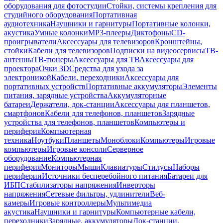
оборудования для фотостудии
Стойки, системы крепления для
студийного оборудования
Портативная
аудиотехника
Наушники и гарнитуры
Портативные колонки,
акустика
Умные колонки
MP3-плееры
Диктофоны
CD-
проигрыватели
Аксессуары для телевизоров
Кронштейны,
стойки
Кабели для телевизоров
Подписки на видеосервисы
ТВ-
антенны
ТВ-тюнеры
Аксессуары для ТВ
Аксессуары для
проектора
Очки 3D
Средства для ухода за
электроникой
Кабели, переходники
Аксессуары для
портативных устройств
Портативные аккумуляторы
Элементы
питания, зарядные устройства
Аккумуляторные
батареи
Держатели, док-станции
Аксессуары для планшетов,
смартфонов
Кабели для телефонов, планшетов
Зарядные
устройства для телефонов, планшетов
Компьютеры и
периферия
Компьютерная
техника
Ноутбуки
Планшеты
Моноблоки
Компьютеры
Игровые
компьютеры
Игровые консоли
Серверное
оборудование
Компьютерная
периферия
Мониторы
Мыши
Клавиатуры
Стилусы
Наборы
периферии
Источники бесперебойного питания
Батареи для
ИБП
Стабилизаторы напряжения
Инверторы
напряжения
Сетевые фильтры, удлинители
Веб-
камеры
Игровые контроллеры
Мультимедиа
акустика
Наушники и гарнитуры
Компьютерные кабели,
переходники
Зарядные, аккумуляторы
Док-станции,