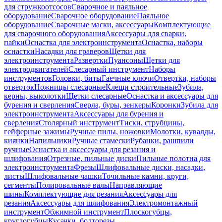
для стружкоотсосов
Сварочное и паяльное
оборудование
Сварочное оборудование
Паяльное
оборудование
Сварочные маски, аксессуары
Комплектующие
для сварочного оборудования
Аксессуары для сварки,
пайки
Оснастка для электроинструмента
Оснастка, наборы
оснастки
Насадки для граверов
Щетки для
электроинструмента
Развертки
Пуансоны
Щетки для
электродвигателей
Слесарный инструмент
Наборы
инструментов
Головки, биты
Гаечные ключи
Отвертки, наборы
отверток
Ножницы слесарные
Клещи строительные
Зубила,
керны, выколотки
Щетки слесарные
Оснастка и аксессуары для
бурения и сверления
Сверла, буры, зенкеры
Коронки
Зубила для
электроинструмента
Аксессуары для бурения и
сверления
Столярный инструмент
Тиски, струбцины,
гейферные зажимы
Ручные пилы, ножовки
Молотки, кувалды,
киянки
Напильники
Ручные стамески
Рубанки, рашпили
ручные
Оснастка и аксессуары для резания и
шлифования
Отрезные, пильные диски
Пильные полотна для
электроинструмента
Фрезы
Шлифовальные диски, насадки,
листы
Шлифовальные чашки
Точильные камни, круги,
сегменты
Полировальные валы
Направляющие
шины
Комплектующие для резания
Аксессуары для
резания
Аксессуары для шлифования
Электромонтажный
инструмент
Обжимной инструмент
Плоскогубцы,
круглогубцы
Кусачки, болторезы,