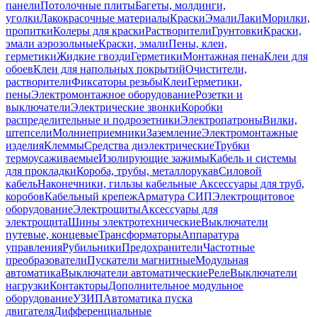
панели
Потолочные плиты
Багеты, молдинги,
уголки
Лакокрасочные материалы
Краски
Эмали
Лаки
Морилки,
пропитки
Колеры для краски
Растворители
Грунтовки
Краски,
эмали аэрозольные
Краски, эмали
Пены, клеи,
герметики
Жидкие гвозди
Герметики
Монтажная пена
Клеи для
обоев
Клеи для напольных покрытий
Очистители,
растворители
Фиксаторы резьбы
Клеи
Герметики,
пены
Электромонтажное оборудование
Розетки и
выключатели
Электрические звонки
Коробки
распределительные и подрозетники
Электропатроны
Вилки,
штепсели
Молниеприемники
Заземление
Электромонтажные
изделия
Клеммы
Средства диэлектрические
Трубки
термоусаживаемые
Изолирующие зажимы
Кабель и системы
для прокладки
Короба, трубы, металлорукав
Силовой
кабель
Наконечники, гильзы кабельные
Аксессуары для труб,
коробов
Кабельный крепеж
Арматура СИП
Электрощитовое
оборудование
Электрощиты
Аксессуары для
электрощита
Шины электротехнические
Выключатели
путевые, концевые
Трансформаторы
Аппаратура
управления
Рубильники
Предохранители
Частотные
преобразователи
Пускатели магнитные
Модульная
автоматика
Выключатели автоматические
Реле
Выключатели
нагрузки
Контакторы
Дополнительное модульное
оборудование
УЗИП
Автоматика пуска
двигателя
Дифференциальные