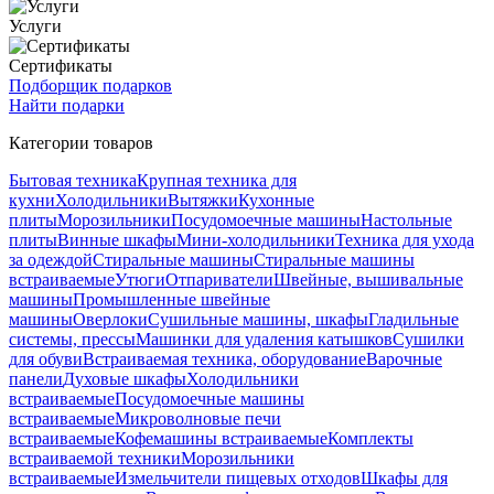
Услуги
Сертификаты
Подборщик подарков
Найти подарки
Категории товаров
Бытовая техника
Крупная техника для
кухни
Холодильники
Вытяжки
Кухонные
плиты
Морозильники
Посудомоечные машины
Настольные
плиты
Винные шкафы
Мини-холодильники
Техника для ухода
за одеждой
Стиральные машины
Стиральные машины
встраиваемые
Утюги
Отпариватели
Швейные, вышивальные
машины
Промышленные швейные
машины
Оверлоки
Сушильные машины, шкафы
Гладильные
системы, прессы
Машинки для удаления катышков
Сушилки
для обуви
Встраиваемая техника, оборудование
Варочные
панели
Духовые шкафы
Холодильники
встраиваемые
Посудомоечные машины
встраиваемые
Микроволновые печи
встраиваемые
Кофемашины встраиваемые
Комплекты
встраиваемой техники
Морозильники
встраиваемые
Измельчители пищевых отходов
Шкафы для