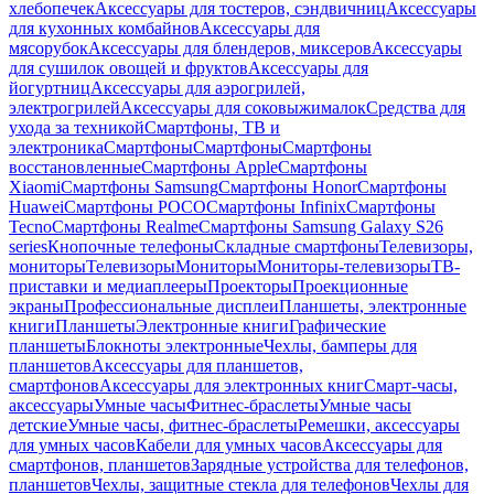
хлебопечек
Аксессуары для тостеров, сэндвичниц
Аксессуары
для кухонных комбайнов
Аксессуары для
мясорубок
Аксессуары для блендеров, миксеров
Аксессуары
для сушилок овощей и фруктов
Аксессуары для
йогуртниц
Аксессуары для аэрогрилей,
электрогрилей
Аксессуары для соковыжималок
Средства для
ухода за техникой
Смартфоны, ТВ и
электроника
Смартфоны
Смартфоны
Смартфоны
восстановленные
Смартфоны Apple
Смартфоны
Xiaomi
Смартфоны Samsung
Смартфоны Honor
Смартфоны
Huawei
Смартфоны POCO
Смартфоны Infinix
Смартфоны
Tecno
Смартфоны Realme
Смартфоны Samsung Galaxy S26
series
Кнопочные телефоны
Складные смартфоны
Телевизоры,
мониторы
Телевизоры
Мониторы
Мониторы-телевизоры
ТВ-
приставки и медиаплееры
Проекторы
Проекционные
экраны
Профессиональные дисплеи
Планшеты, электронные
книги
Планшеты
Электронные книги
Графические
планшеты
Блокноты электронные
Чехлы, бамперы для
планшетов
Аксессуары для планшетов,
смартфонов
Аксессуары для электронных книг
Смарт-часы,
аксессуары
Умные часы
Фитнес-браслеты
Умные часы
детские
Умные часы, фитнес-браслеты
Ремешки, аксессуары
для умных часов
Кабели для умных часов
Аксессуары для
смартфонов, планшетов
Зарядные устройства для телефонов,
планшетов
Чехлы, защитные стекла для телефонов
Чехлы для