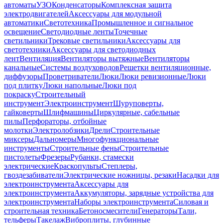
автоматы
УЗО
Конденсаторы
Комплексная защита
электродвигателей
Аксессуары для модульной
автоматики
Светотехника
Промышленное и сигнальное
освещение
Светодиодные ленты
Точечные
светильники
Трековые светильники
Аксессуары для
светотехники
Аксессуары для светодиодных
лент
Вентиляция
Вентиляторы вытяжные
Вентиляторы
канальные
Системы воздуховодов
Решетки вентиляционные,
диффузоры
Проветриватели
Люки
Люки ревизионные
Люки
под плитку
Люки напольные
Люки под
покраску
Строительный
инструмент
Электроинструмент
Шуруповерты,
гайковерты
Шлифмашины
Циркулярные, сабельные
пилы
Перфораторы, отбойные
молотки
Электролобзики
Дрели
Строительные
миксеры
Дальномеры
Многофункциональные
инструменты
Строительные фены
Строительные
пистолеты
Фрезеры
Рубанки, стамески
электрические
Краскопульты
Степлеры,
гвоздезабиватели
Электрические ножницы, резаки
Насадки для
электроинструмента
Аксессуары для
электроинструмента
Аккумуляторы, зарядные устройства для
электроинструмента
Наборы электроинструмента
Силовая и
строительная техника
Бетоносмесители
Генераторы
Тали,
тельферы
Такелаж
Виброплиты, глубинные