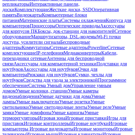
репликаторы
Интерактивные панели,
доски
Комплектующие
Жесткие диски, SSD
Оперативная
память
Видеокарты
Компьютерные блоки
питания
Материнские платы
Системы охлаждения
Корпуса для
компьютеров
Процессоры
Оптические приводы
Аксессуары
для корпусов ПК
Боксы, док-станции для накопителей
Сетевое
оборудование
Маршрутизаторы, DSL-модемы
Wi-Fi точки
доступа, усилители сигнала
Беспроводные
адаптеры
Коммутаторы
Сетевые адаптеры
Powerline
Сетевые
комплектующие
IP-телефония
Медиаконвертеры
Кабели,
переходники сетевые
Антенны для беспроводной
связи
Аксессуары для компьютерной техники
Подставки для
ноутбуков
Аксессуары для ноутбуков
Очки для
компьютера
Рюкзаки для ноутбуков
Сумки, чехлы для
ноутбуков
Средства для ухода за электроникой
Программное
обеспечение
Система Умный дом
Управление умным
домом
Умные колонки, станции
Умные камеры
видеонаблюдения
Умные датчики для дома
Умные
лампы
Умные выключатели
Умные розетки
Умные
светильники
Умные светодиодные ленты
Умные реле
Умные
замки
Умные домофоны
Умные карнизы
Умные
терморегуляторы
Игровая зона
Игровые приставки
Игры для
приставок
Игровые контроллеры
Игровые ноутбуки
Игровые
компьютеры
Игровые видеокарты
Игровые мониторы
Игровые
телевизоры
Игровые мыши
Игровые клавиатуры
Игровые