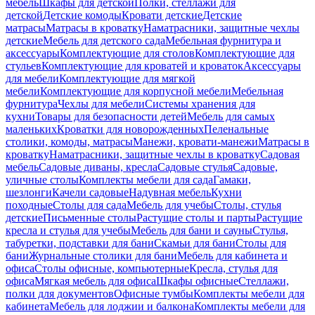
мебель
Шкафы для детской
Полки, стеллажи для
детской
Детские комоды
Кровати детские
Детские
матрасы
Матрасы в кроватку
Наматрасники, защитные чехлы
детские
Мебель для детского сада
Мебельная фурнитура и
аксессуары
Комплектующие для столов
Комплектующие для
стульев
Комплектующие для кроватей и кроваток
Аксессуары
для мебели
Комплектующие для мягкой
мебели
Комплектующие для корпусной мебели
Мебельная
фурнитура
Чехлы для мебели
Системы хранения для
кухни
Товары для безопасности детей
Мебель для самых
маленьких
Кроватки для новорожденных
Пеленальные
столики, комоды, матрасы
Манежи, кровати-манежи
Матрасы в
кроватку
Наматрасники, защитные чехлы в кроватку
Садовая
мебель
Садовые диваны, кресла
Садовые стулья
Садовые,
уличные столы
Комплекты мебели для сада
Гамаки,
шезлонги
Качели садовые
Надувная мебель
Кухни
походные
Столы для сада
Мебель для учебы
Столы, стулья
детские
Письменные столы
Растущие столы и парты
Растущие
кресла и стулья для учебы
Мебель для бани и сауны
Стулья,
табуретки, подставки для бани
Скамьи для бани
Столы для
бани
Журнальные столики для бани
Мебель для кабинета и
офиса
Столы офисные, компьютерные
Кресла, стулья для
офиса
Мягкая мебель для офиса
Шкафы офисные
Стеллажи,
полки для документов
Офисные тумбы
Комплекты мебели для
кабинета
Мебель для лоджии и балкона
Комплекты мебели для