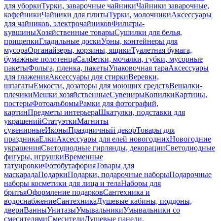
для уборки
Турки, заварочные чайники
Чайники заварочные,
кофейники
Чайники для плиты
Турки, молочники
Аксессуары
для чайников, электрочайников
Фильтры-
кувшины
Хозяйственные товары
Сушилки для белья,
прищепки
Гладильные доски
Урны, контейнеры для
мусора
Органайзеры, корзины, ящики
Туалетная бумага,
бумажные полотенца
Салфетки, мочалки, губки, мусорные
пакеты
Фольга, пленка, пакеты
Упаковочная тара
Аксессуары
для глажения
Аксессуары для стирки
Веревки,
шпагаты
Емкости, дозаторы для моющих средств
Вешалки-
плечики
Мешки хозяйственные
Сувениры
Копилки
Картины,
постеры
Фотоальбомы
Рамки для фотографий,
картин
Предметы интерьера
Шкатулки, подставки для
украшений
Статуэтки
Магниты
сувенирные
Иконы
Праздничный декор
Товары для
праздника
Елки
Аксессуары для елей новогодних
Новогодние
украшения
Светодиодные гирлянды, декорации
Светодиодные
фигуры, игрушки
Временные
татуировки
Фотобутафория
Товары для
маскарада
Подарки
Подарки, подарочные наборы
Подарочные
наборы косметики для лица и тела
Наборы для
бритья
Оформление подарков
Сантехника и
водоснабжение
Сантехника
Душевые кабины, поддоны,
двери
Ванны
Унитазы
Умывальники
Умывальники со
смесителями
Смесители
Душевые панели,