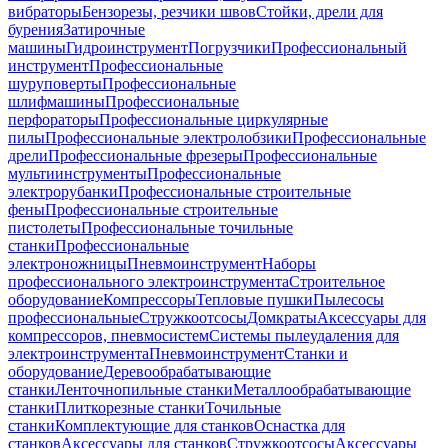
вибраторы
Бензорезы, резчики швов
Стойки, дрели для
бурения
Затирочные
машины
Гидроинструмент
Погрузчики
Профессиональный
инструмент
Профессиональные
шуруповерты
Профессиональные
шлифмашины
Профессиональные
перфораторы
Профессиональные циркулярные
пилы
Профессиональные электролобзики
Профессиональные
дрели
Профессиональные фрезеры
Профессиональные
мультиинструменты
Профессиональные
электрорубанки
Профессиональные строительные
фены
Профессиональные строительные
пистолеты
Профессиональные точильные
станки
Профессиональные
электроножницы
Пневмоинструмент
Наборы
профессионального электроинструмента
Строительное
оборудование
Компрессоры
Тепловые пушки
Пылесосы
профессиональные
Стружкоотсосы
Домкраты
Аксессуары для
компрессоров, пневмосистем
Системы пылеудаления для
электроинструмента
Пневмоинструмент
Станки и
оборудование
Деревообрабатывающие
станки
Ленточнопильные станки
Металлообрабатывающие
станки
Плиткорезные станки
Точильные
станки
Комплектующие для станков
Оснастка для
станков
Аксессуары для станков
Стружкоотсосы
Аксессуары