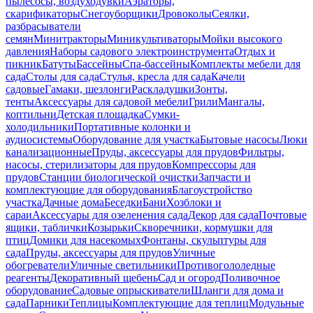
пылесосы, воздуходувки
Аэраторы,
скарификаторы
Снегоуборщики
Дровоколы
Сеялки,
разбрасыватели
семян
Минитракторы
Миникультиваторы
Мойки высокого
давления
Наборы садового электроинструмента
Отдых и
пикник
Батуты
Бассейны
Спа-бассейны
Комплекты мебели для
сада
Столы для сада
Стулья, кресла для сада
Качели
садовые
Гамаки, шезлонги
Раскладушки
Зонты,
тенты
Аксессуары для садовой мебели
Грили
Мангалы,
коптильни
Детская площадка
Сумки-
холодильники
Портативные колонки и
аудиосистемы
Оборудование для участка
Бытовые насосы
Люки
канализационные
Пруды, аксессуары для прудов
Фильтры,
насосы, стерилизаторы для прудов
Компрессоры для
прудов
Станции биологической очистки
Запчасти и
комплектующие для оборудования
Благоустройство
участка
Дачные дома
Беседки
Бани
Хозблоки и
сараи
Аксессуары для озеленения сада
Декор для сада
Почтовые
ящики, таблички
Козырьки
Скворечники, кормушки для
птиц
Домики для насекомых
Фонтаны, скульптуры для
сада
Пруды, аксессуары для прудов
Уличные
обогреватели
Уличные светильники
Противогололедные
реагенты
Декоративный щебень
Сад и огород
Поливочное
оборудование
Садовые опрыскиватели
Шланги для дома и
сада
Парники
Теплицы
Комплектующие для теплиц
Модульные