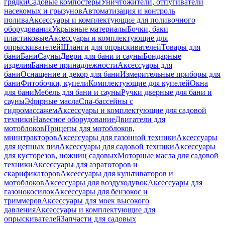
грядки
Садовые компостеры
Уничтожители, отпугиватели
насекомых и грызунов
Автоматизация и контроль
полива
Аксессуары и комплектующие для поливочного
оборудования
Укрывные материалы
Бочки, баки
пластиковые
Аксессуары и комплектующие для
опрыскивателей
Шланги для опрыскивателей
Товары для
бани
Бани
Сауны
Двери для бани и сауны
Бондарные
изделия
Банные принадлежности
Аксессуары для
бани
Оснащение и декор для бани
Измерительные приборы для
бани
Фитобочки, купели
Комплектующие для купелей
Окна
для бани
Мебель для бани и сауны
Ручки дверные для бани и
сауны
Эфирные масла
Спа-бассейны с
гидромассажем
Аксессуары и комплектующие для садовой
техники
Навесное оборудование
Двигатели для
мотоблоков
Прицепы для мотоблоков,
минитракторов
Аксессуары для газонной техники
Аксессуары
для цепных пил
Аксессуары для садовой техники
Аксессуары
для кусторезов, ножниц садовых
Моторные масла для садовой
техники
Аксессуары для аэратоторов и
скарификаторов
Аксессуары для культиваторов и
мотоблоков
Аксессуары для воздуходувок
Аксессуары для
газонокосилок
Аксессуары для бензокос и
триммеров
Аксессуары для моек высокого
давления
Аксессуары и комплектующие для
опрыскивателей
Запчасти для садовых