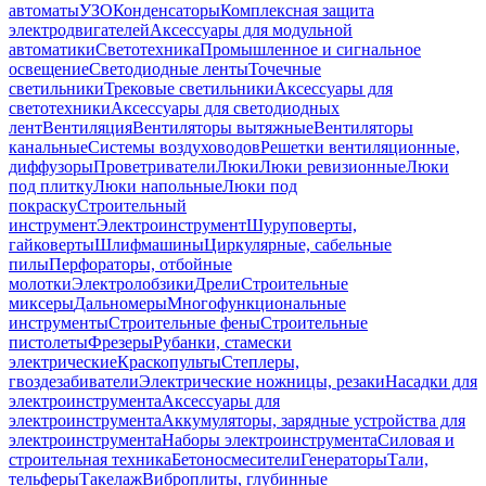
автоматы
УЗО
Конденсаторы
Комплексная защита
электродвигателей
Аксессуары для модульной
автоматики
Светотехника
Промышленное и сигнальное
освещение
Светодиодные ленты
Точечные
светильники
Трековые светильники
Аксессуары для
светотехники
Аксессуары для светодиодных
лент
Вентиляция
Вентиляторы вытяжные
Вентиляторы
канальные
Системы воздуховодов
Решетки вентиляционные,
диффузоры
Проветриватели
Люки
Люки ревизионные
Люки
под плитку
Люки напольные
Люки под
покраску
Строительный
инструмент
Электроинструмент
Шуруповерты,
гайковерты
Шлифмашины
Циркулярные, сабельные
пилы
Перфораторы, отбойные
молотки
Электролобзики
Дрели
Строительные
миксеры
Дальномеры
Многофункциональные
инструменты
Строительные фены
Строительные
пистолеты
Фрезеры
Рубанки, стамески
электрические
Краскопульты
Степлеры,
гвоздезабиватели
Электрические ножницы, резаки
Насадки для
электроинструмента
Аксессуары для
электроинструмента
Аккумуляторы, зарядные устройства для
электроинструмента
Наборы электроинструмента
Силовая и
строительная техника
Бетоносмесители
Генераторы
Тали,
тельферы
Такелаж
Виброплиты, глубинные