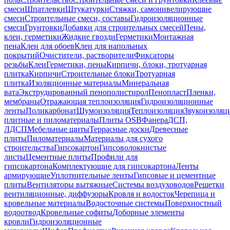
смеси
Шпатлевки
Штукатурки
Стяжки, самонивелирующие
смеси
Строительные смеси, составы
Гидроизоляционные
смеси
Грунтовки
Добавки для строительных смесей
Пены,
клеи, герметики
Жидкие гвозди
Герметики
Монтажная
пена
Клеи для обоев
Клеи для напольных
покрытий
Очистители, растворители
Фиксаторы
резьбы
Клеи
Герметики, пены
Кирпичи, блоки, тротуарная
плитка
Кирпичи
Строительные блоки
Тротуарная
плитка
Изоляционные материалы
Минеральная
вата
Экструдированный пенополистирол
Пенопласт
Пленки,
мембраны
Отражающая теплоизоляция
Гидроизоляционные
ленты
Поликарбонат
Шумоизоляция
Теплоизоляция
Звукоизоляц
плитные и пиломатериалы
Плиты OSB
Фанера
ДСП,
ЛДСП
Мебельные щиты
Террасные доски
Древесные
плиты
Пиломатериалы
Материалы для сухого
строительства
Гипсокартон
Гипсоволокнистые
листы
Цементные плиты
Профили для
гипсокартона
Комплектующие для гипсокартона
Ленты
армирующие
Уплотнительные ленты
Гипсовые и цементные
плиты
Вентиляторы вытяжные
Системы воздуховодов
Решетки
вентиляционные, диффузоры
Кровля и водосток
Черепица и
кровельные материалы
Водосточные системы
Поверхностный
водоотвод
Кровельные софиты
Доборные элементы
кровли
Гидроизоляционные