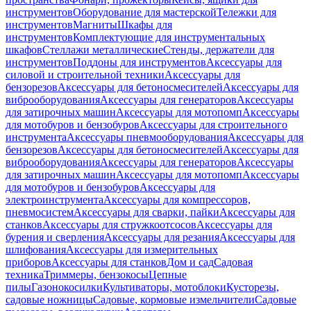
инструментов
Оборудование для мастерской
Тележки для
инструментов
Магниты
Шкафы для
инструментов
Комплектующие для инструментальных
шкафов
Стеллажи металлические
Стенды, держатели для
инструментов
Поддоны для инструментов
Аксессуары для
силовой и строительной техники
Аксессуары для
бензорезов
Аксессуары для бетоносмесителей
Аксессуары для
виброоборудования
Аксессуары для генераторов
Аксессуары
для затирочных машин
Аксессуары для мотопомп
Аксессуары
для мотобуров и бензобуров
Аксессуары для строительного
инструмента
Аксессуары пневмооборудования
Аксессуары для
бензорезов
Аксессуары для бетоносмесителей
Аксессуары для
виброоборудования
Аксессуары для генераторов
Аксессуары
для затирочных машин
Аксессуары для мотопомп
Аксессуары
для мотобуров и бензобуров
Аксессуары для
электроинструмента
Аксессуары для компрессоров,
пневмосистем
Аксессуары для сварки, пайки
Аксессуары для
станков
Аксессуары для стружкоотсосов
Аксессуары для
бурения и сверления
Аксессуары для резания
Аксессуары для
шлифования
Аксессуары для измерительных
приборов
Аксессуары для станков
Дом и сад
Садовая
техника
Триммеры, бензокосы
Цепные
пилы
Газонокосилки
Культиваторы, мотоблоки
Кусторезы,
садовые ножницы
Садовые, кормовые измельчители
Садовые