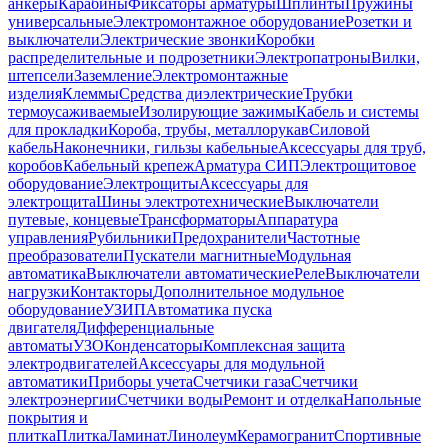
анкеры
Карабины
Фиксаторы арматуры
Шплинты
Пружины
универсальные
Электромонтажное оборудование
Розетки и
выключатели
Электрические звонки
Коробки
распределительные и подрозетники
Электропатроны
Вилки,
штепсели
Заземление
Электромонтажные
изделия
Клеммы
Средства диэлектрические
Трубки
термоусаживаемые
Изолирующие зажимы
Кабель и системы
для прокладки
Короба, трубы, металлорукав
Силовой
кабель
Наконечники, гильзы кабельные
Аксессуары для труб,
коробов
Кабельный крепеж
Арматура СИП
Электрощитовое
оборудование
Электрощиты
Аксессуары для
электрощита
Шины электротехнические
Выключатели
путевые, концевые
Трансформаторы
Аппаратура
управления
Рубильники
Предохранители
Частотные
преобразователи
Пускатели магнитные
Модульная
автоматика
Выключатели автоматические
Реле
Выключатели
нагрузки
Контакторы
Дополнительное модульное
оборудование
УЗИП
Автоматика пуска
двигателя
Дифференциальные
автоматы
УЗО
Конденсаторы
Комплексная защита
электродвигателей
Аксессуары для модульной
автоматики
Приборы учета
Счетчики газа
Счетчики
электроэнергии
Счетчики воды
Ремонт и отделка
Напольные
покрытия и
плитка
Плитка
Ламинат
Линолеум
Керамогранит
Спортивные