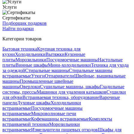
Услуги
Сертификаты
Подборщик подарков
Найти подарки
Категории товаров
Бытовая техника
Крупная техника для
кухни
Холодильники
Вытяжки
Кухонные
плиты
Морозильники
Посудомоечные машины
Настольные
плиты
Винные шкафы
Мини-холодильники
Техника для ухода
за одеждой
Стиральные машины
Стиральные машины
встраиваемые
Утюги
Отпариватели
Швейные, вышивальные
машины
Промышленные швейные
машины
Оверлоки
Сушильные машины, шкафы
Гладильные
системы, прессы
Машинки для удаления катышков
Сушилки
для обуви
Встраиваемая техника, оборудование
Варочные
панели
Духовые шкафы
Холодильники
встраиваемые
Посудомоечные машины
встраиваемые
Микроволновые печи
встраиваемые
Кофемашины встраиваемые
Комплекты
встраиваемой техники
Морозильники
встраиваемые
Измельчители пищевых отходов
Шкафы для