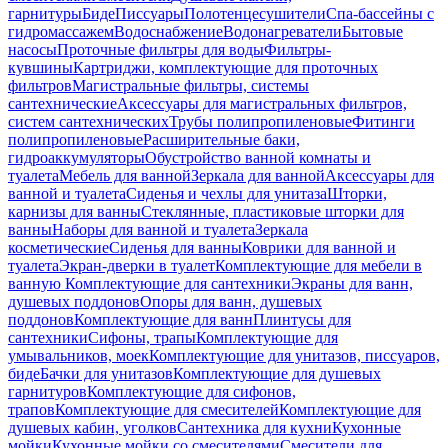
гарнитуры
Биде
Писсуары
Полотенцесушители
Спа-бассейны с
гидромассажем
Водоснабжение
Водонагреватели
Бытовые
насосы
Проточные фильтры для воды
Фильтры-
кувшины
Картриджи, комплектующие для проточных
фильтров
Магистральные фильтры, системы
сантехнические
Аксессуары для магистральных фильтров,
систем сантехнических
Трубы полипропиленовые
Фитинги
полипропиленовые
Расширительные баки,
гидроаккумуляторы
Обустройство ванной комнаты и
туалета
Мебель для ванной
Зеркала для ванной
Аксессуары для
ванной и туалета
Сиденья и чехлы для унитаза
Шторки,
карнизы для ванны
Стеклянные, пластиковые шторки для
ванны
Наборы для ванной и туалета
Зеркала
косметические
Сиденья для ванны
Коврики для ванной и
туалета
Экран-дверки в туалет
Комплектующие для мебели в
ванную
Комплектующие для сантехники
Экраны для ванн,
душевых поддонов
Опоры для ванн, душевых
поддонов
Комплектующие для ванн
Плинтусы для
сантехники
Сифоны, трапы
Комплектующие для
умывальников, моек
Комплектующие для унитазов, писсуаров,
биде
Бачки для унитазов
Комплектующие для душевых
гарнитуров
Комплектующие для сифонов,
трапов
Комплектующие для смесителей
Комплектующие для
душевых кабин, уголков
Сантехника для кухни
Кухонные
мойки
Кухонные мойки со смесителями
Смесители для