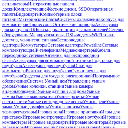
репликаторы
Интерактивные панели,
доски
Комплектующие
Жесткие диски, SSD
Оперативная
память
Видеокарты
Компьютерные блоки
питания
Материнские платы
Системы охлаждения
Корпуса для
компьютеров
Процессоры
Оптические приводы
Аксессуары
для корпусов ПК
Боксы, док-станции для накопителей
Сетевое
оборудование
Маршрутизаторы, DSL-модемы
Wi-Fi точки
доступа, усилители сигнала
Беспроводные
адаптеры
Коммутаторы
Сетевые адаптеры
Powerline
Сетевые
комплектующие
IP-телефония
Медиаконвертеры
Кабели,
переходники сетевые
Антенны для беспроводной
связи
Аксессуары для компьютерной техники
Подставки для
ноутбуков
Аксессуары для ноутбуков
Очки для
компьютера
Рюкзаки для ноутбуков
Сумки, чехлы для
ноутбуков
Средства для ухода за электроникой
Программное
обеспечение
Система Умный дом
Управление умным
домом
Умные колонки, станции
Умные камеры
видеонаблюдения
Умные датчики для дома
Умные
лампы
Умные выключатели
Умные розетки
Умные
светильники
Умные светодиодные ленты
Умные реле
Умные
замки
Умные домофоны
Умные карнизы
Умные
терморегуляторы
Игровая зона
Игровые приставки
Игры для
приставок
Игровые контроллеры
Игровые ноутбуки
Игровые
компьютеры
Игровые видеокарты
Игровые мониторы
Игровые
телевизоры
Игровые мыши
Игровые клавиатуры
Игровые