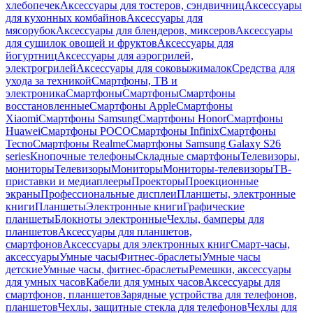
хлебопечек
Аксессуары для тостеров, сэндвичниц
Аксессуары
для кухонных комбайнов
Аксессуары для
мясорубок
Аксессуары для блендеров, миксеров
Аксессуары
для сушилок овощей и фруктов
Аксессуары для
йогуртниц
Аксессуары для аэрогрилей,
электрогрилей
Аксессуары для соковыжималок
Средства для
ухода за техникой
Смартфоны, ТВ и
электроника
Смартфоны
Смартфоны
Смартфоны
восстановленные
Смартфоны Apple
Смартфоны
Xiaomi
Смартфоны Samsung
Смартфоны Honor
Смартфоны
Huawei
Смартфоны POCO
Смартфоны Infinix
Смартфоны
Tecno
Смартфоны Realme
Смартфоны Samsung Galaxy S26
series
Кнопочные телефоны
Складные смартфоны
Телевизоры,
мониторы
Телевизоры
Мониторы
Мониторы-телевизоры
ТВ-
приставки и медиаплееры
Проекторы
Проекционные
экраны
Профессиональные дисплеи
Планшеты, электронные
книги
Планшеты
Электронные книги
Графические
планшеты
Блокноты электронные
Чехлы, бамперы для
планшетов
Аксессуары для планшетов,
смартфонов
Аксессуары для электронных книг
Смарт-часы,
аксессуары
Умные часы
Фитнес-браслеты
Умные часы
детские
Умные часы, фитнес-браслеты
Ремешки, аксессуары
для умных часов
Кабели для умных часов
Аксессуары для
смартфонов, планшетов
Зарядные устройства для телефонов,
планшетов
Чехлы, защитные стекла для телефонов
Чехлы для