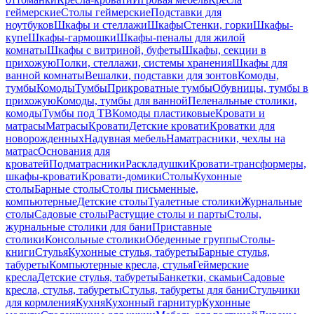
геймерские
Столы геймерские
Подставки для
ноутбуков
Шкафы и стеллажи
Шкафы
Стенки, горки
Шкафы-
купе
Шкафы-гармошки
Шкафы-пеналы для жилой
комнаты
Шкафы с витриной, буфеты
Шкафы, секции в
прихожую
Полки, стеллажи, системы хранения
Шкафы для
ванной комнаты
Вешалки, подставки для зонтов
Комоды,
тумбы
Комоды
Тумбы
Прикроватные тумбы
Обувницы, тумбы в
прихожую
Комоды, тумбы для ванной
Пеленальные столики,
комоды
Тумбы под ТВ
Комоды пластиковые
Кровати и
матрасы
Матрасы
Кровати
Детские кровати
Кроватки для
новорожденных
Надувная мебель
Наматрасники, чехлы на
матрас
Основания для
кроватей
Подматрасники
Раскладушки
Кровати-трансформеры,
шкафы-кровати
Кровати-домики
Столы
Кухонные
столы
Барные столы
Столы письменные,
компьютерные
Детские столы
Туалетные столики
Журнальные
столы
Садовые столы
Растущие столы и парты
Столы,
журнальные столики для бани
Приставные
столики
Консольные столики
Обеденные группы
Столы-
книги
Стулья
Кухонные стулья, табуреты
Барные стулья,
табуреты
Компьютерные кресла, стулья
Геймерские
кресла
Детские стулья, табуреты
Банкетки, скамьи
Садовые
кресла, стулья, табуреты
Стулья, табуреты для бани
Стульчики
для кормления
Кухня
Кухонный гарнитур
Кухонные