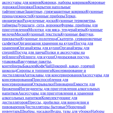
аксессуары для ковров
Коврики, наборы ковриков
Ковровые
дорожки
Циновки
Покрытия напольные
тафтинговые
Защитные, грязезащитные коврики
Кухонные
принадлежности
Кухонные приборы
Терки,
овощерезки
Разделочные доски
Кухонные термометры,
таймеры
Дуршлаги, сита, воронки
Формы, приборы для
приготовления
Молотки для мяса, тендерайзеры
Кухонные
мелочи
Миски
Кухонный текстиль
Кухонные фартуки,
прихватки
Кухонные полотенца
Скатерти, сервировочные
салфетки
Организация хранения на кухне
Посуда для
хранения
Органайзеры для кухни
Органайзеры для
специй
Посуда для ланча
Полки и аксессуары на
рейлинги
Рейлинги для кухни
Одноразовая посуда,
упаковка
Вакуумные пакеты,
контейнеры
Бакалея
Кофе
Чай
Цикорий, какао, горячий
шоколад
Сиропы и топпинги
Консервирование и
дистилляция
Автоклавы для консервирования
Аксессуары для
консервирования
Приспособления для
консервирования
Открывалки
Пивоварни
Емкости для
брожения
Ингредиенты для приготовления алкогольных
напитков
Аксессуары для приготовления и хранения
алкогольных напитков
Комплектующие для
дистилляторов
Прессы, дробилки для виноделия и
пивоварения
Дистилляторы бытовые
Уборочный
инвентарь
Швабры, насадки
Ведра, тазы для уборки
Наборы