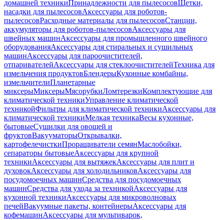
домашней техники
Принадлежности для пылесосов
Щетки,
насадки для пылесосов
Аксессуары для роботов-
пылесосов
Расходные материалы для пылесосов
Станции,
аккумуляторы для роботов-пылесосов
Аксессуары для
швейных машин
Аксессуары для промышленного швейного
оборудования
Аксессуары для стиральных и сушильных
машин
Аксессуары для пароочистителей,
отпаривателей
Аксессуары для стеклоочистителей
Техника для
измельчения продуктов
Блендеры
Кухонные комбайны,
измельчители
Планетарные
миксеры
Миксеры
Мясорубки
Ломтерезки
Комплектующие для
климатической техники
Управление климатической
техникой
Фильтры для климатической техники
Аксессуары для
климатической техники
Мелкая техника
Весы кухонные,
бытовые
Сушилки для овощей и
фруктов
Вакууматоры
Открывалки,
картофелечистки
Проращиватели семян
Маслобойки,
сепараторы бытовые
Аксессуары для крупной
техники
Аксессуары для вытяжек
Аксессуары для плит и
духовок
Аксессуары для холодильников
Аксессуары для
посудомоечных машин
Средства для посудомоечных
машин
Средства для ухода за техникой
Аксессуары для
кухонной техники
Аксессуары для микроволновых
печей
Вакуумные пакеты, контейнеры
Аксессуары для
кофемашин
Аксессуары для мультиварок,