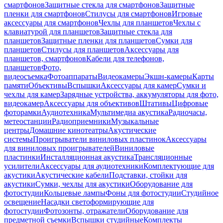
смартфонов
Защитные стекла для смартфонов
Защитные
пленки для смартфонов
Стилусы для смартфонов
Игровые
аксессуары для смартфонов
Чехлы для планшетов
Чехлы с
клавиатурой для планшетов
Защитные стекла для
планшетов
Защитные пленки для планшетов
Сумки для
планшетов
Стилусы для планшетов
Аксессуары для
планшетов, смартфонов
Кабели для телефонов,
планшетов
Фото,
видеосъемка
Фотоаппараты
Видеокамеры
Экшн-камеры
Карты
памяти
Объективы
Вспышки
Аксессуары для камер
Сумки и
чехлы для камер
Зарядные устройства, аккумуляторы для фото,
видеокамер
Аксессуары для объективов
Штативы
Цифровые
фоторамки
Аудиотехника
Мультимедиа акустика
Радиочасы,
метеостанции
Радиоприемники
Музыкальные
центры
Домашние кинотеатры
Акустические
системы
Проигрыватели виниловых пластинок
Аксессуары
для виниловых проигрывателей
Виниловые
пластинки
Инсталляционная акустика
Трансляционные
усилители
Аксессуары для аудиотехники
Комплектующие для
акустики
Акустические кабели
Подставки, стойки для
акустики
Сумки, чехлы для акустики
Оборудование для
фотостудии
Кольцевые лампы
Фоны для фотостудии
Студийное
освещение
Насадки светоформирующие для
фотостудии
Фотозонты, отражатели
Оборудование для
предметной съемки
Вспышки студийные
Комплекты