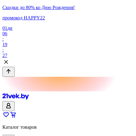
Скидки до 80% ко Дню Рождения!
промокод HAPPY22
01
дн
06
:
19
:
27
Каталог товаров