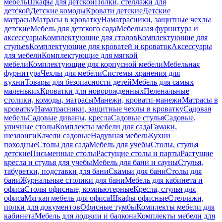
мебель
Шкафы для детской
Полки, стеллажи для
детской
Детские комоды
Кровати детские
Детские
матрасы
Матрасы в кроватку
Наматрасники, защитные чехлы
детские
Мебель для детского сада
Мебельная фурнитура и
аксессуары
Комплектующие для столов
Комплектующие для
стульев
Комплектующие для кроватей и кроваток
Аксессуары
для мебели
Комплектующие для мягкой
мебели
Комплектующие для корпусной мебели
Мебельная
фурнитура
Чехлы для мебели
Системы хранения для
кухни
Товары для безопасности детей
Мебель для самых
маленьких
Кроватки для новорожденных
Пеленальные
столики, комоды, матрасы
Манежи, кровати-манежи
Матрасы в
кроватку
Наматрасники, защитные чехлы в кроватку
Садовая
мебель
Садовые диваны, кресла
Садовые стулья
Садовые,
уличные столы
Комплекты мебели для сада
Гамаки,
шезлонги
Качели садовые
Надувная мебель
Кухни
походные
Столы для сада
Мебель для учебы
Столы, стулья
детские
Письменные столы
Растущие столы и парты
Растущие
кресла и стулья для учебы
Мебель для бани и сауны
Стулья,
табуретки, подставки для бани
Скамьи для бани
Столы для
бани
Журнальные столики для бани
Мебель для кабинета и
офиса
Столы офисные, компьютерные
Кресла, стулья для
офиса
Мягкая мебель для офиса
Шкафы офисные
Стеллажи,
полки для документов
Офисные тумбы
Комплекты мебели для
кабинета
Мебель для лоджии и балкона
Комплекты мебели для