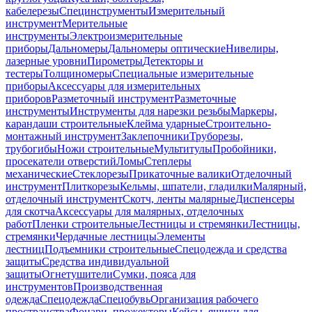
кабелерезы
Специнструменты
Измерительный
инструмент
Мерительные
инструменты
Электроизмерительные
приборы
Дальномеры
Дальномеры оптические
Нивелиры,
лазерные уровни
Пирометры
Детекторы и
тестеры
Толщиномеры
Специальные измерительные
приборы
Аксессуары для измерительных
приборов
Разметочный инструмент
Разметочные
инструменты
Инструменты для нарезки резьбы
Маркеры,
карандаши строительные
Клейма ударные
Строительно-
монтажный инструмент
Заклепочники
Труборезы,
трубогибы
Ножи строительные
Мультитулы
Пробойники,
просекатели отверстий
Ломы
Степлеры
механические
Стеклорезы
Прикаточные валики
Отделочный
инструмент
Плиткорезы
Кельмы, шпатели, гладилки
Малярный,
отделочный инструмент
Скотч, ленты малярные
Диспенсеры
для скотча
Аксессуары для малярных, отделочных
работ
Пленки строительные
Лестницы и стремянки
Лестницы,
стремянки
Чердачные лестницы
Элементы
лестниц
Подъемники строительные
Спецодежда и средства
защиты
Средства индивидуальной
защиты
Огнетушители
Сумки, пояса для
инструментов
Производственная
одежда
Спецодежда
Спецобувь
Организация рабочего
пространства
Фонари, прожекторы
Кейсы, ящики для