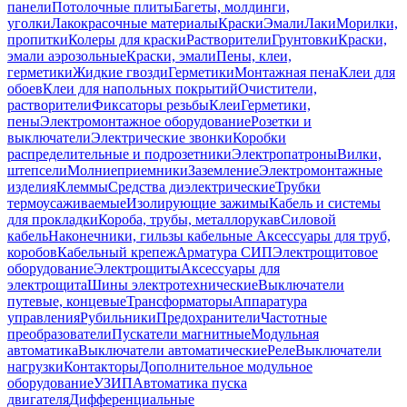
панели
Потолочные плиты
Багеты, молдинги,
уголки
Лакокрасочные материалы
Краски
Эмали
Лаки
Морилки,
пропитки
Колеры для краски
Растворители
Грунтовки
Краски,
эмали аэрозольные
Краски, эмали
Пены, клеи,
герметики
Жидкие гвозди
Герметики
Монтажная пена
Клеи для
обоев
Клеи для напольных покрытий
Очистители,
растворители
Фиксаторы резьбы
Клеи
Герметики,
пены
Электромонтажное оборудование
Розетки и
выключатели
Электрические звонки
Коробки
распределительные и подрозетники
Электропатроны
Вилки,
штепсели
Молниеприемники
Заземление
Электромонтажные
изделия
Клеммы
Средства диэлектрические
Трубки
термоусаживаемые
Изолирующие зажимы
Кабель и системы
для прокладки
Короба, трубы, металлорукав
Силовой
кабель
Наконечники, гильзы кабельные
Аксессуары для труб,
коробов
Кабельный крепеж
Арматура СИП
Электрощитовое
оборудование
Электрощиты
Аксессуары для
электрощита
Шины электротехнические
Выключатели
путевые, концевые
Трансформаторы
Аппаратура
управления
Рубильники
Предохранители
Частотные
преобразователи
Пускатели магнитные
Модульная
автоматика
Выключатели автоматические
Реле
Выключатели
нагрузки
Контакторы
Дополнительное модульное
оборудование
УЗИП
Автоматика пуска
двигателя
Дифференциальные