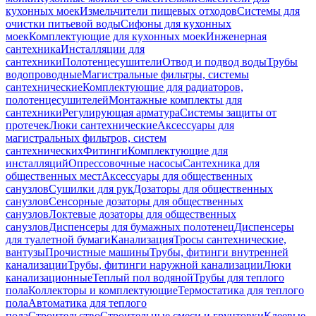
кухонных моек
Измельчители пищевых отходов
Системы для
очистки питьевой воды
Сифоны для кухонных
моек
Комплектующие для кухонных моек
Инженерная
сантехника
Инсталляции для
сантехники
Полотенцесушители
Отвод и подвод воды
Трубы
водопроводные
Магистральные фильтры, системы
сантехнические
Комплектующие для радиаторов,
полотенцесушителей
Монтажные комплекты для
сантехники
Регулирующая арматура
Системы защиты от
протечек
Люки сантехнические
Аксессуары для
магистральных фильтров, систем
сантехнических
Фитинги
Комплектующие для
инсталляций
Опрессовочные насосы
Сантехника для
общественных мест
Аксессуары для общественных
санузлов
Сушилки для рук
Дозаторы для общественных
санузлов
Сенсорные дозаторы для общественных
санузлов
Локтевые дозаторы для общественных
санузлов
Диспенсеры для бумажных полотенец
Диспенсеры
для туалетной бумаги
Канализация
Тросы сантехнические,
вантузы
Прочистные машины
Трубы, фитинги внутренней
канализации
Трубы, фитинги наружной канализации
Люки
канализационные
Теплый пол водяной
Трубы для теплого
пола
Коллекторы и комплектующие
Термостатика для теплого
пола
Автоматика для теплого
пола
Строительство
Строительные смеси и грунтовки
Клеевые