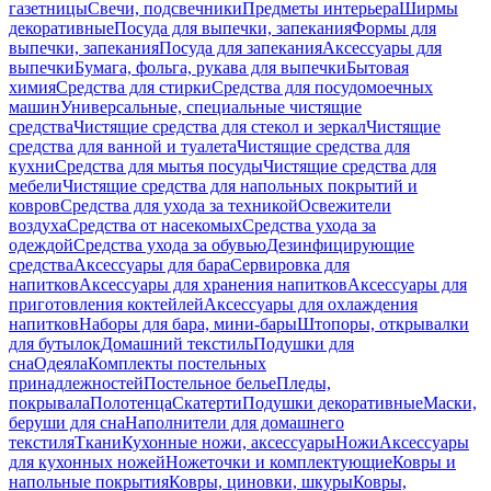
газетницы
Свечи, подсвечники
Предметы интерьера
Ширмы
декоративные
Посуда для выпечки, запекания
Формы для
выпечки, запекания
Посуда для запекания
Аксессуары для
выпечки
Бумага, фольга, рукава для выпечки
Бытовая
химия
Средства для стирки
Средства для посудомоечных
машин
Универсальные, специальные чистящие
средства
Чистящие средства для стекол и зеркал
Чистящие
средства для ванной и туалета
Чистящие средства для
кухни
Средства для мытья посуды
Чистящие средства для
мебели
Чистящие средства для напольных покрытий и
ковров
Средства для ухода за техникой
Освежители
воздуха
Средства от насекомых
Средства ухода за
одеждой
Средства ухода за обувью
Дезинфицирующие
средства
Аксессуары для бара
Сервировка для
напитков
Аксессуары для хранения напитков
Аксессуары для
приготовления коктейлей
Аксессуары для охлаждения
напитков
Наборы для бара, мини-бары
Штопоры, открывалки
для бутылок
Домашний текстиль
Подушки для
сна
Одеяла
Комплекты постельных
принадлежностей
Постельное белье
Пледы,
покрывала
Полотенца
Скатерти
Подушки декоративные
Маски,
беруши для сна
Наполнители для домашнего
текстиля
Ткани
Кухонные ножи, аксессуары
Ножи
Аксессуары
для кухонных ножей
Ножеточки и комплектующие
Ковры и
напольные покрытия
Ковры, циновки, шкуры
Ковры,