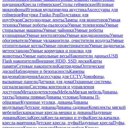
наушники
Кресла геймерские
Столы геймерские
Игровые
микрофоны
Игровая мультимедиа акустика
Аксессуары для
геймеров
Фигурки Funko Pop
Подставки для
ноутбуков
Светодиодные ленты
Лампы для мониторов
Умная
техника
Умные роботы-пылесосы
Умные телевизоры
Умные
стиральные машины
Умные чайники
Умные роботы
кулинарные
Умные вентиляторы
Умные кондиционеры
Умные
обогреватели
Умные увлажнители, очистители воздуха
Умные
отопительные котлы
Умные проветриватели
Умные радиочасы,
метеостанции
Умные кормушки и поилки для
животных
Умные напольные весы
Накопители данных
USB
Flash накопители
Внешние HDD, SSD диски
Карты
памяти
Сетевые накопители
Картридеры
Оптические
диски
Наблюдение и безопасность
Камеры
видеонаблюдения
Аксессуары для CCTV
Домофоны,
вызывные панели
Датчики для дома
Охранные системы,
сигнализации
Системы контроля и управления
доступом
Металлодетекторы
Мебель
Мягкая мебель
Диваны,
тахты
Диваны прямые
Диваны угловые
Диваны П-
образные
Кухонные уголки, диваны
Диваны
модульные
Детские диваны
Диваны садовые
Комплекты мягкой
мебели
Бескаркасные кресла-мешки и диваны
Надувные
диваны
Кресла
Кресла
Кресла-мешки и пуфы
Кресла-качалки,
кресла-маятники
Детские кресла, пуфы
Надувные кресла
Пуфы,
оттоманки
Кресла-кровати
Игровая мебель
Кресла