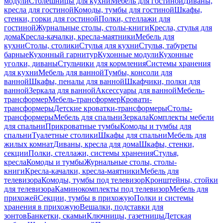
модули
Столешницы для кухни
Мебель для гостиной
Диваны,
кресла для гостиной
Комоды, тумбы для гостиной
Шкафы,
стенки, горки для гостиной
Полки, стеллажи для
гостиной
Журнальные столы, столы-книги
Кресла, стулья для
дома
Кресла-качалки, кресла-маятники
Мебель для
кухни
Столы, столики
Стулья для кухни
Стулья, табуреты
барные
Кухонный гарнитур
Кухонные модули
Кухонные
уголки, диваны
Стульчики для кормления
Системы хранения
для кухни
Мебель для ванной
Тумбы, консоли для
ванной
Шкафы, пеналы для ванной
Шкафчики, полки для
ванной
Зеркала для ванной
Аксессуары для ванной
Мебель-
трансформер
Мебель-трансформер
Кровати-
трансформеры
Детские кроватки-трансформеры
Столы-
трансформеры
Мебель для спальни
Зеркала
Комплекты мебели
для спальни
Прикроватные тумбы
Комоды и тумбы для
спальни
Туалетные столики
Шкафы для спальни
Мебель для
жилых комнат
Диваны, кресла для дома
Шкафы, стенки,
секции
Полки, стеллажи, системы хранения
Стулья,
кресла
Комоды и тумбы
Журнальные столы, столы-
книги
Кресла-качалки, кресла-маятники
Мебель для
телевизора
Комоды, тумбы под телевизор
Кронштейны, стойки
для телевизора
Каминокомплекты под телевизор
Мебель для
прихожей
Секции, тумбы в прихожую
Полки и системы
хранения в прихожую
Вешалки, подставки для
зонтов
Банкетки, скамьи
Ключницы, газетницы
Детская