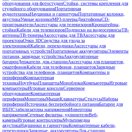
оборудования для фотостудии
Стойки, системы крепления для
студийного оборудования
Портативная
аудиотехника
Наушники и гарнитуры
Портативные колонки,
акустика
Умные колонки
MP3-плееры
Диктофоны
CD-
проигрыватели
Аксессуары для телевизоров
Кронштейны,
стойки
Кабели для телевизоров
Подписки на видеосервисы
ТВ-
антенны
ТВ-тюнеры
Аксессуары для ТВ
Аксессуары для
проектора
Очки 3D
Средства для ухода за
электроникой
Кабели, переходники
Аксессуары для
портативных устройств
Портативные аккумуляторы
Элементы
питания, зарядные устройства
Аккумуляторные
батареи
Держатели, док-станции
Аксессуары для планшетов,
смартфонов
Кабели для телефонов, планшетов
Зарядные
устройства для телефонов, планшетов
Компьютеры и
периферия
Компьютерная
техника
Ноутбуки
Планшеты
Моноблоки
Компьютеры
Игровые
компьютеры
Игровые консоли
Серверное
оборудование
Компьютерная
периферия
Мониторы
Мыши
Клавиатуры
Стилусы
Наборы
периферии
Источники бесперебойного питания
Батареи для
ИБП
Стабилизаторы напряжения
Инверторы
напряжения
Сетевые фильтры, удлинители
Веб-
камеры
Игровые контроллеры
Мультимедиа
акустика
Наушники и гарнитуры
Компьютерные кабели,
переходники
Зарядные, аккумуляторы
Док-станции,