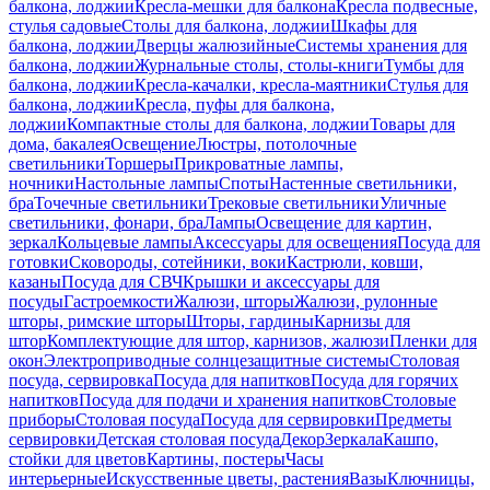
балкона, лоджии
Кресла-мешки для балкона
Кресла подвесные,
стулья садовые
Столы для балкона, лоджии
Шкафы для
балкона, лоджии
Дверцы жалюзийные
Системы хранения для
балкона, лоджии
Журнальные столы, столы-книги
Тумбы для
балкона, лоджии
Кресла-качалки, кресла-маятники
Стулья для
балкона, лоджии
Кресла, пуфы для балкона,
лоджии
Компактные столы для балкона, лоджии
Товары для
дома, бакалея
Освещение
Люстры, потолочные
светильники
Торшеры
Прикроватные лампы,
ночники
Настольные лампы
Споты
Настенные светильники,
бра
Точечные светильники
Трековые светильники
Уличные
светильники, фонари, бра
Лампы
Освещение для картин,
зеркал
Кольцевые лампы
Аксессуары для освещения
Посуда для
готовки
Сковороды, сотейники, воки
Кастрюли, ковши,
казаны
Посуда для СВЧ
Крышки и аксессуары для
посуды
Гастроемкости
Жалюзи, шторы
Жалюзи, рулонные
шторы, римские шторы
Шторы, гардины
Карнизы для
штор
Комплектующие для штор, карнизов, жалюзи
Пленки для
окон
Электроприводные солнцезащитные системы
Столовая
посуда, сервировка
Посуда для напитков
Посуда для горячих
напитков
Посуда для подачи и хранения напитков
Столовые
приборы
Столовая посуда
Посуда для сервировки
Предметы
сервировки
Детская столовая посуда
Декор
Зеркала
Кашпо,
стойки для цветов
Картины, постеры
Часы
интерьерные
Искусственные цветы, растения
Вазы
Ключницы,