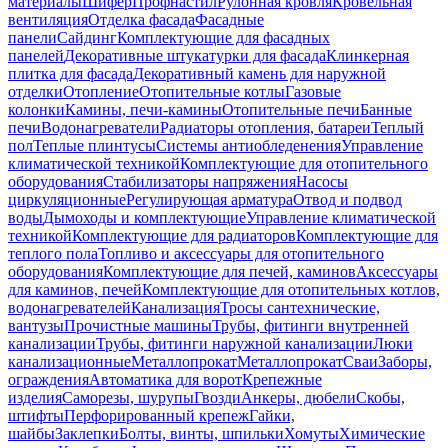
материалы
Шифер
Профнастил
Рулонная кровля
Кровельная
вентиляция
Отделка фасада
Фасадные
панели
Сайдинг
Комплектующие для фасадных
панелей
Декоративные штукатурки для фасада
Клинкерная
плитка для фасада
Декоративный камень для наружной
отделки
Отопление
Отопительные котлы
Газовые
колонки
Камины, печи-камины
Отопительные печи
Банные
печи
Водонагреватели
Радиаторы отопления, батареи
Теплый
пол
Теплые плинтусы
Системы антиобледенения
Управление
климатической техникой
Комплектующие для отопительного
оборудования
Стабилизаторы напряжения
Насосы
циркуляционные
Регулирующая арматура
Отвод и подвод
воды
Дымоходы и комплектующие
Управление климатической
техникой
Комплектующие для радиаторов
Комплектующие для
теплого пола
Топливо и аксессуары для отопительного
оборудования
Комплектующие для печей, каминов
Аксессуары
для каминов, печей
Комплектующие для отопительных котлов,
водонагревателей
Канализация
Тросы сантехнические,
вантузы
Прочистные машины
Трубы, фитинги внутренней
канализации
Трубы, фитинги наружной канализации
Люки
канализационные
Металлопрокат
Металлопрокат
Сваи
Заборы,
ограждения
Автоматика для ворот
Крепежные
изделия
Саморезы, шурупы
Гвозди
Анкеры, дюбели
Скобы,
штифты
Перфорированный крепеж
Гайки,
шайбы
Заклепки
Болты, винты, шпильки
Хомуты
Химические