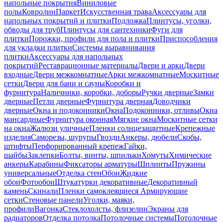
напольные покрытия
Виниловые
полы
Ковролин
Паркет
Искусственная трава
Аксессуары для
напольных покрытий и плитки
Подложка
Плинтусы, уголки,
обводы для труб
Плинтусы для сантехники
Фуги для
плитки
Порожки, профили для пола и плитки
Приспособления
для укладки плитки
Системы выравнивания
плитки
Аксессуары для напольных
покрытий
Реставрационные материалы
Двери и арки
Двери
входные
Двери межкомнатные
Арки межкомнатные
Москитные
сетки
Двери для бани и сауны
Коробки и
фурнитура
Наличники, коробки, доборы
Ручки дверные
Замки
дверные
Петли дверные
Фурнитура дверная
Доводчики
дверные
Окна и подоконники
Окна
Подоконники, отливы
Окна
мансардные
Фурнитура оконная
Мягкие окна
Москитные сетки
на окна
Жалюзи уличные
Пленки солнцезащитные
Крепежные
изделия
Саморезы, шурупы
Гвозди
Анкеры, дюбели
Скобы,
штифты
Перфорированный крепеж
Гайки,
шайбы
Заклепки
Болты, винты, шпильки
Хомуты
Химические
анкеры
Карабины
Фиксаторы арматуры
Шплинты
Пружины
универсальные
Отделка стен
Обои
Жидкие
обои
Фотообои
Штукатурки декоративные
Декоративный
камень
Скинали
Пленки самоклеящиеся
Армирующие
сетки
Стеновые панели
Уголки, маяки,
профили
Вагонка
Стеклохолсты, флизелин
Экраны для
радиаторов
Отделка потолка
Потолочные системы
Потолочные