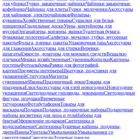
для уборки
Турки, заварочные чайники
Чайники заварочные,
кофейники
Чайники для плиты
Турки, молочники
Аксессуары
для чайников, электрочайников
Фильтры-
кувшины
Хозяйственные товары
Сушилки для белья,
прищепки
Гладильные доски
Урны, контейнеры для
мусора
Органайзеры, корзины, ящики
Туалетная бумага,
бумажные полотенца
Салфетки, мочалки, губки, мусорные
пакеты
Фольга, пленка, пакеты
Упаковочная тара
Аксессуары
для глажения
Аксессуары для стирки
Веревки,
шпагаты
Емкости, дозаторы для моющих средств
Вешалки-
плечики
Мешки хозяйственные
Сувениры
Копилки
Картины,
постеры
Фотоальбомы
Рамки для фотографий,
картин
Предметы интерьера
Шкатулки, подставки для
украшений
Статуэтки
Магниты
сувенирные
Иконы
Праздничный декор
Товары для
праздника
Елки
Аксессуары для елей новогодних
Новогодние
украшения
Светодиодные гирлянды, декорации
Светодиодные
фигуры, игрушки
Временные
татуировки
Фотобутафория
Товары для
маскарада
Подарки
Подарки, подарочные наборы
Подарочные
наборы косметики для лица и тела
Наборы для
бритья
Оформление подарков
Сантехника и
водоснабжение
Сантехника
Душевые кабины, поддоны,
двери
Ванны
Унитазы
Умывальники
Умывальники со
смесителями
Смесители
Душевые панели,