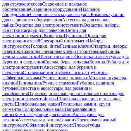
для стружкоотсосов
Сварочное и паяльное
оборудование
Сварочное оборудование
Паяльное
оборудование
Сварочные маски, аксессуары
Комплектующие
для сварочного оборудования
Аксессуары для сварки,
пайки
Оснастка для электроинструмента
Оснастка, наборы
оснастки
Насадки для граверов
Щетки для
электроинструмента
Развертки
Пуансоны
Щетки для
электродвигателей
Слесарный инструмент
Наборы
инструментов
Головки, биты
Гаечные ключи
Отвертки, наборы
отверток
Ножницы слесарные
Клещи строительные
Зубила,
керны, выколотки
Щетки слесарные
Оснастка и аксессуары для
бурения и сверления
Сверла, буры, зенкеры
Коронки
Зубила для
электроинструмента
Аксессуары для бурения и
сверления
Столярный инструмент
Тиски, струбцины,
гейферные зажимы
Ручные пилы, ножовки
Молотки, кувалды,
киянки
Напильники
Ручные стамески
Рубанки, рашпили
ручные
Оснастка и аксессуары для резания и
шлифования
Отрезные, пильные диски
Пильные полотна для
электроинструмента
Фрезы
Шлифовальные диски, насадки,
листы
Шлифовальные чашки
Точильные камни, круги,
сегменты
Полировальные валы
Направляющие
шины
Комплектующие для резания
Аксессуары для
резания
Аксессуары для шлифования
Электромонтажный
инструмент
Обжимной инструмент
Плоскогубцы,
круглогубцы
Кусачки, болторезы,