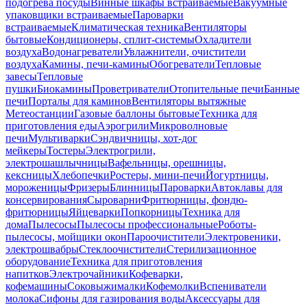
подогрева посуды
Винные шкафы встраиваемые
Вакуумные
упаковщики встраиваемые
Пароварки
встраиваемые
Климатическая техника
Вентиляторы
бытовые
Кондиционеры, сплит-системы
Охладители
воздуха
Водонагреватели
Увлажнители, очистители
воздуха
Камины, печи-камины
Обогреватели
Тепловые
завесы
Тепловые
пушки
Биокамины
Проветриватели
Отопительные печи
Банные
печи
Порталы для каминов
Вентиляторы вытяжные
Метеостанции
Газовые баллоны бытовые
Техника для
приготовления еды
Аэрогрили
Микроволновые
печи
Мультиварки
Сэндвичницы, хот-дог
мейкеры
Тостеры
Электрогрили,
электрошашлычницы
Вафельницы, орешницы,
кексницы
Хлебопечки
Ростеры, мини-печи
Йогуртницы,
мороженицы
Фризеры
Блинницы
Пароварки
Автоклавы для
консервирования
Сыроварни
Фритюрницы, фондю-
фритюрницы
Яйцеварки
Попкорницы
Техника для
дома
Пылесосы
Пылесосы профессиональные
Роботы-
пылесосы, мойщики окон
Пароочистители
Электровеники,
электрошвабры
Стеклоочистители
Стерилизационное
оборудование
Техника для приготовления
напитков
Электрочайники
Кофеварки,
кофемашины
Соковыжималки
Кофемолки
Вспениватели
молока
Сифоны для газирования воды
Аксессуары для