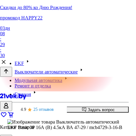
Скидки до 80% ко Дню Рождения!
промокод HAPPY22
03
дн
08
:
29
:
30
EKF
Выключатели автоматические
Модульная автоматика
Ремонт и отделка
Главная
4.9
25 отзывов
Задать вопрос
Каталог товаров