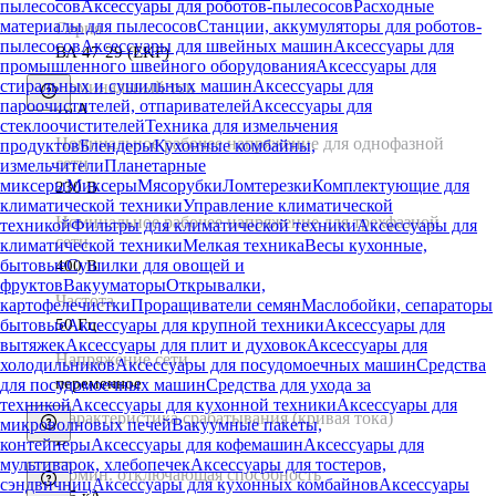
пылесосов
Аксессуары для роботов-пылесосов
Расходные
материалы для пылесосов
Станции, аккумуляторы для роботов-
Серия
пылесосов
Аксессуары для швейных машин
Аксессуары для
ВА 47-29 (EKF)
промышленного швейного оборудования
Аксессуары для
стиральных и сушильных машин
Аксессуары для
Номинальный ток
пароочистителей, отпаривателей
Аксессуары для
16 A
стеклоочистителей
Техника для измельчения
Номинальное рабочее напряжение для однофазной
продуктов
Блендеры
Кухонные комбайны,
сети
измельчители
Планетарные
миксеры
Миксеры
Мясорубки
Ломтерезки
Комплектующие для
230 В
климатической техники
Управление климатической
Номинальное рабочее напряжение для трехфазной
техникой
Фильтры для климатической техники
Аксессуары для
сети
климатической техники
Мелкая техника
Весы кухонные,
бытовые
Сушилки для овощей и
400 В
фруктов
Вакууматоры
Открывалки,
Частота
картофелечистки
Проращиватели семян
Маслобойки, сепараторы
50 Гц
бытовые
Аксессуары для крупной техники
Аксессуары для
вытяжек
Аксессуары для плит и духовок
Аксессуары для
Напряжение сети
холодильников
Аксессуары для посудомоечных машин
Средства
переменное
для посудомоечных машин
Средства для ухода за
техникой
Аксессуары для кухонной техники
Аксессуары для
Характеристика срабатывания (кривая тока)
микроволновых печей
Вакуумные пакеты,
B
контейнеры
Аксессуары для кофемашин
Аксессуары для
мультиварок, хлебопечек
Аксессуары для тостеров,
Номин. отключающая способность
сэндвичниц
Аксессуары для кухонных комбайнов
Аксессуары
4.5 кА